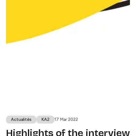
Actualités​​​​‌ ‍ ​‍​‍‌‍ ‌ ​‍‌‍‍‌‌‍‌ ‌‍‍‌‌‍ ‍​‍​‍​ ‍‍​‍​‍‌ ​ ‌‍​‌‌‍ ‍‌‍‍‌‌ ‌​‌ ‍‌​‍ ‍‌‍‍‌‌‍ ​‍​‍​‍ ​​‍​‍‌‍‍​‌ ​‍‌‍‌‌‌‍‌‍​‍​‍​ ‍‍​‍​‍​‍ ‌ ​ ‌ ‌​‌ ‌‌‌‍‌​‌‍‍‌‌‍ ​‍ ‌‍‍‌‌‍ ‍‌ ‌​‌‍‌‌‌‍ ‍‌ ‌​​‍ ‌‍‌‌‌‍‌​‌‍‍‌‌ ‌​​‍ ‌‍ ‌‌‍ ‌‍‌​‌‍‌‌​ ‌‌ ​​‌ ​‍‌‍‌‌‌ ​ ‌‍‌‌‌‍ ‍‌ ‌​‌‍​‌‌ ‌​‌‍‍‌‌‍ ‌‍ ‍​ ‍ ‌‍‍‌‌‍‌​​ ‌‌‍‌​‌‍‌‍​ ‌‍‌‍‌‍‌‍‌​​ ‍‌​ ​‌​ ‍‌​‍ ‌​ ​​​ ​​​ ​ ​ ​​​‍ ‌​ ‌​​ ​ ​ ‌​​ ‍​​‍ ‌‌‍​‍​ ‌​​ ‌‍‌‍​‌​‍ ‌​ ‌‌‌‍​‌‌‍‌‍​ ​​​ ‌‌‌‍​ ‌‍‌‌​ ​​‌‍‌‍​ ‌​​ ​‍‌‍‌‍​ ‍ ‌ ‌​‌ ‍‌‌ ​​‌‍‌‌​ ‌‌‍ ‍‌‍‌‌‌ ‌ ‌ ​ ‌​​ ‌‍​‌‌ ‌​‌‍‌‌‌‍‌ ‌‍ ‌ ​‍‌ ‍‌​ ‍ ‌ ​​‌‍​‌‌ ‌​‌‍‍​​ ‌‌‍ ‍‌‍​‌‌‍ ‌‌‍‌‌​ ‌‍​‍‌‍​‌‌ ​ ‌‍‌‌‌‌‌‌‌ ​‍‌‍ ​​ ‌​‍‌‌​ ​‍‌​‌‍‌ ​ ‌ ‌​‌ ‌‌‌‍‌​‌‍‍‌‌‍ ​‍‌‍‌‍‍‌‌‍‌​​ ‌‌‍‌​‌‍‌‍​ ‌‍‌‍‌‍‌‍‌​​ ‍‌​ ​‌​ ‍‌​‍ ‌​ ​​​ ​​​ ​ ​ ​​​‍ ‌​ ‌​​ ​ ​ ‌​​ ‍​​‍ ‌‌‍​‍​ ‌​​ ‌‍‌‍​‌​‍ ‌​ ‌‌‌‍​‌‌‍‌‍​ ​​​ ‌‌‌‍​ ‌‍‌‌​ ​​‌‍‌‍​ ‌​​ ​‍‌‍‌‍​‍‌‍‌ ‌​‌ ‍‌‌ ​​‌‍‌‌​ ‌‌‍ ‍‌‍‌‌‌ ‌ ‌ ​ ‌​​ ‌‍​‌‌ ‌​‌‍‌‌‌‍‌ ‌‍ ‌ ​‍‌ ‍‌​‍‌‍‌ ​​‌‍​‌‌ ‌​‌‍‍​​ ‌‌‍ ‍‌‍​‌‌‍ ‌‌‍‌‌​‍‌‍‌ ​​‌‍‌‌‌ ​‍‌ ​ ‌ ​​‌‍‌‌‌‍​ ‌ ‌​‌‍‍‌‌ ‌‍‌‍‌‌​ ‌‌ ​​‌ ‌‌‌‍​‍‌‍ ​‌‍‍‌‌ ​ ‌‍‍​‌‍‌‌‌‍‌​​‍​‍‌ ‌
KA2​​​​‌ ‍ ​‍​‍‌‍ ‌ ​‍‌‍‍‌‌‍‌ ‌‍‍‌‌‍ ‍​‍​‍​ ‍‍​‍​‍‌ ​ ‌‍​‌‌‍ ‍‌‍‍‌‌ ‌​‌ ‍‌​‍ ‍‌‍‍‌‌‍ ​‍​‍​‍ ​​‍​‍‌‍‍​‌ ​‍‌‍‌‌‌‍‌‍​‍​‍​ ‍‍​‍​‍​‍ ‌ ​ ‌ ‌​‌ ‌‌‌‍‌​‌‍‍‌‌‍ ​‍ ‌‍‍‌‌‍ ‍‌ ‌​‌‍‌‌‌‍ ‍‌ ‌​​‍ ‌‍‌‌‌‍‌​‌‍‍‌‌ ‌​​‍ ‌‍ ‌‌‍ ‌‍‌​‌‍‌‌​ ‌‌ ​​‌ ​‍‌‍‌‌‌ ​ ‌‍‌‌‌‍ ‍‌ ‌​‌‍​‌‌ ‌​‌‍‍‌‌‍ ‌‍ ‍​ ‍ ‌‍‍‌‌‍‌​​ ‌​ ‍​​ ​ ‌‍‌‍‌‍​ ​ ​​​ ​​‌‍‌​​ ​‍​‍ ‌‌‍​‍​ ‌ ​ ‌ ‌‍‌​​‍ ‌​ ‌​​ ​ ‌‍‌‍‌‍​ ​‍ ‌​ ‍​‌‍​‍​ ​‌‌‍‌‍​‍ ‌​ ​ ​ ​‌​ ​‌​ ‍‌​ ‍‌​ ‌ ‌‍​ ​ ​‌​ ​ ​ ‌‌​ ‌ ‌‍‌‌​ ‍ ‌ ‌​‌ ‍‌‌ ​​‌‍‌‌​ ‌‌‍ ‍‌‍‌‌‌ ‌ ‌ ​ ‌​​ ‌‍​‌‌ ‌​‌‍‌‌‌‍‌ ‌‍ ‌ ​‍‌ ‍‌​ ‍ ‌ ​​‌‍​‌‌ ‌​‌‍‍​​ ‌‌‍ ‍‌‍​‌‌‍ ‌‌‍‌‌​ ‌‍​‍‌‍​‌‌ ​ ‌‍‌‌‌‌‌‌‌ ​‍‌‍ ​​ ‌​‍‌‌​ ​‍‌​‌‍‌ ​ ‌ ‌​‌ ‌‌‌‍‌​‌‍‍‌‌‍ ​‍‌‍‌‍‍‌‌‍‌​​ ‌​ ‍​​ ​ ‌‍‌‍‌‍​ ​ ​​​ ​​‌‍‌​​ ​‍​‍ ‌‌‍​‍​ ‌ ​ ‌ ‌‍‌​​‍ ‌​ ‌​​ ​ ‌‍‌‍‌‍​ ​‍ ‌​ ‍​‌‍​‍​ ​‌‌‍‌‍​‍ ‌​ ​ ​ ​‌​ ​‌​ ‍‌​ ‍‌​ ‌ ‌‍​ ​ ​‌​ ​ ​ ‌‌​ ‌ ‌‍‌‌​‍‌‍‌ ‌​‌ ‍‌‌ ​​‌‍‌‌​ ‌‌‍ ‍‌‍‌‌‌ ‌ ‌ ​ ‌​​ ‌‍​‌‌ ‌​‌‍‌‌‌‍‌ ‌‍ ‌ ​‍‌ ‍‌​‍‌‍‌ ​​‌‍​‌‌ ‌​‌‍‍​​ ‌‌‍ ‍‌‍​‌‌‍ ‌‌‍‌‌​‍‌‍‌ ​​‌‍‌‌‌ ​‍‌ ​ ‌ ​​‌‍‌‌‌‍​ ‌ ‌​‌‍‍‌‌ ‌‍‌‍‌‌​ ‌‌ ​​‌ ‌‌‌‍​‍‌‍ ​‌‍‍‌‌ ​ ‌‍‍​‌‍‌‌‌‍‌​​‍​‍‌ ‌
17 Mar 2022
Highlights of the interview