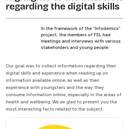
regarding the digital skills​​​​‌ ‍ ​‍​‍‌‍ ‌ ​‍‌‍‍‌‌‍‌ ‌‍‍‌‌‍ ‍​‍​‍​ ‍‍​‍​‍‌ ​ ‌‍​‌‌‍ ‍‌‍‍‌‌ ‌​‌ ‍‌​‍ ‍‌‍‍‌‌‍ ​‍​‍​‍ ​​‍​‍‌‍‍​‌ ​‍‌‍‌‌‌‍‌‍​‍​‍​ ‍‍​‍​‍​‍ ‌ ​ ‌ ‌​‌ ‌‌‌‍‌​‌‍‍‌‌‍ ​‍ ‌‍‍‌‌‍ ‍‌ ‌​‌‍‌‌‌‍ ‍‌ ‌​​‍ ‌‍‌‌‌‍‌​‌‍‍‌‌ ‌​​‍ ‌‍ ‌‌‍ ‌‍‌​‌‍‌‌​ ‌‌ ​​‌ ​‍‌‍‌‌‌ ​ ‌‍‌‌‌‍ ‍‌ ‌​‌‍​‌‌ ‌​‌‍‍‌‌‍ ‌‍ ‍​ ‍ ‌‍‍‌‌‍‌​​ ‌‌‍‌‍‌‍​ ​ ‍‌​ ​​‌‍​‍​ ‍​‌‍‌‍​ ‌​​‍ ‌​ ​‌​ ‍‌​ ‌​‌‍​ ​‍ ‌​ ‌​​ ‍​​ ​‍​ ‌‌​‍ ‌‌‍​‌‌‍‌‍‌‍​‌​ ‌‌​‍ ‌‌‍‌‍‌‍‌‌​ ‍​​ ​​​ ​​​ ‌‍‌‍‌‌‌‍‌‌​ ‌‍‌‍‌‌​ ‍​‌‍‌‍​ ‍ ‌ ‌​‌ ‍‌‌ ​​‌‍‌‌​ ‌‌‍ ‍‌‍‌‌‌ ‌ ‌ ​ ‌‌​​‌‍ ‌ ​ ‌ ‌​​ ‍ ‌ ​​‌‍​‌‌ ‌​‌‍‍​​ ‌‌ ‌​‌‍‍‌‌ ‌​‌‍ ​‌‍‌‌​ ‌‍​‍‌‍​‌‌ ​ ‌‍‌‌‌‌‌‌‌ ​‍‌‍ ​​ ‌​‍‌‌​ ​‍‌​‌‍‌ ​ ‌ ‌​‌ ‌‌‌‍‌​‌‍‍‌‌‍ ​‍‌‍‌‍‍‌‌‍‌​​ ‌‌‍‌‍‌‍​ ​ ‍‌​ ​​‌‍​‍​ ‍​‌‍‌‍​ ‌​​‍ ‌​ ​‌​ ‍‌​ ‌​‌‍​ ​‍ ‌​ ‌​​ ‍​​ ​‍​ ‌‌​‍ ‌‌‍​‌‌‍‌‍‌‍​‌​ ‌‌​‍ ‌‌‍‌‍‌‍‌‌​ ‍​​ ​​​ ​​​ ‌‍‌‍‌‌‌‍‌‌​ ‌‍‌‍‌‌​ ‍​‌‍‌‍​‍‌‍‌ ‌​‌ ‍‌‌ ​​‌‍‌‌​ ‌‌‍ ‍‌‍‌‌‌ ‌ ‌ ​ ‌‌​​‌‍ ‌ ​ ‌ ‌​​‍‌‍‌ ​​‌‍​‌‌ ‌​‌‍‍​​ ‌‌ ‌​‌‍‍‌‌ ‌​‌‍ ​‌‍‌‌​‍‌‍‌ ​​‌‍‌‌‌ ​‍‌ ​ ‌ ​​‌‍‌‌‌‍​ ‌ ‌​‌‍‍‌‌ ‌‍‌‍‌‌​ ‌‌ ​​‌ ‌‌‌‍​‍‌‍ ​‌‍‍‌‌ ​ ‌‍‍​‌‍‌‌‌‍‌​​‍​‍‌ ‌
In the framework of the “Infodemics”
project, the members of FSL had
meetings and interviews with various
stakeholders and young people.​​​​‌ ‍ ​‍​‍‌‍ ‌ ​‍‌‍‍‌‌‍‌ ‌‍‍‌‌‍ ‍​‍​‍​ ‍‍​‍​‍‌ ​ ‌‍​‌‌‍ ‍‌‍‍‌‌ ‌​‌ ‍‌​‍ ‍‌‍‍‌‌‍ ​‍​‍​‍ ​​‍​‍‌‍‍​‌ ​‍‌‍‌‌‌‍‌‍​‍​‍​ ‍‍​‍​‍​‍ ‌ ​ ‌ ‌​‌ ‌‌‌‍‌​‌‍‍‌‌‍ ​‍ ‌‍‍‌‌‍ ‍‌ ‌​‌‍‌‌‌‍ ‍‌ ‌​​‍ ‌‍‌‌‌‍‌​‌‍‍‌‌ ‌​​‍ ‌‍ ‌‌‍ ‌‍‌​‌‍‌‌​ ‌‌ ​​‌ ​‍‌‍‌‌‌ ​ ‌‍‌‌‌‍ ‍‌ ‌​‌‍​‌‌ ‌​‌‍‍‌‌‍ ‌‍ ‍​ ‍ ‌‍‍‌‌‍‌​​ ‌‌‍‌‍‌‍​ ​ ‍‌​ ​​‌‍​‍​ ‍​‌‍‌‍​ ‌​​‍ ‌​ ​‌​ ‍‌​ ‌​‌‍​ ​‍ ‌​ ‌​​ ‍​​ ​‍​ ‌‌​‍ ‌‌‍​‌‌‍‌‍‌‍​‌​ ‌‌​‍ ‌‌‍‌‍‌‍‌‌​ ‍​​ ​​​ ​​​ ‌‍‌‍‌‌‌‍‌‌​ ‌‍‌‍‌‌​ ‍​‌‍‌‍​ ‍ ‌ ‌​‌ ‍‌‌ ​​‌‍‌‌​ ‌‌‍ ‍‌‍‌‌‌ ‌ ‌ ​ ‌‌​​‌‍ ‌ ​ ‌ ‌​​ ‍ ‌ ​​‌‍​‌‌ ‌​‌‍‍​​ ‌‌‍‌​‌‍‌‌‌ ​ ‌‍​ ‌ ​‍‌‍‍‌‌ ​​‌ ‌​‌‍‍‌‌‍ ‌‍ ‍​ ‌‍​‍‌‍​‌‌ ​ ‌‍‌‌‌‌‌‌‌ ​‍‌‍ ​​ ‌​‍‌‌​ ​‍‌​‌‍‌ ​ ‌ ‌​‌ ‌‌‌‍‌​‌‍‍‌‌‍ ​‍‌‍‌‍‍‌‌‍‌​​ ‌‌‍‌‍‌‍​ ​ ‍‌​ ​​‌‍​‍​ ‍​‌‍‌‍​ ‌​​‍ ‌​ ​‌​ ‍‌​ ‌​‌‍​ ​‍ ‌​ ‌​​ ‍​​ ​‍​ ‌‌​‍ ‌‌‍​‌‌‍‌‍‌‍​‌​ ‌‌​‍ ‌‌‍‌‍‌‍‌‌​ ‍​​ ​​​ ​​​ ‌‍‌‍‌‌‌‍‌‌​ ‌‍‌‍‌‌​ ‍​‌‍‌‍​‍‌‍‌ ‌​‌ ‍‌‌ ​​‌‍‌‌​ ‌‌‍ ‍‌‍‌‌‌ ‌ ‌ ​ ‌‌​​‌‍ ‌ ​ ‌ ‌​​‍‌‍‌ ​​‌‍​‌‌ ‌​‌‍‍​​ ‌‌‍‌​‌‍‌‌‌ ​ ‌‍​ ‌ ​‍‌‍‍‌‌ ​​‌ ‌​‌‍‍‌‌‍ ‌‍ ‍​‍‌‍‌ ​​‌‍‌‌‌ ​‍‌ ​ ‌ ​​‌‍‌‌‌‍​ ‌ ‌​‌‍‍‌‌ ‌‍‌‍‌‌​ ‌‌ ​​‌ ‌‌‌‍​‍‌‍ ​‌‍‍‌‌ ​ ‌‍‍​‌‍‌‌‌‍‌​​‍​‍‌ ‌
Our goal was to collect information regarding their
digital skills and experience when reading up on
information available online, as well as their
experience with youngsters and the way they
consume information online, especially in the areas of
health and wellbeing. We ae glad to present you the
most interesting facts related to the subject.​​​​‌ ‍ ​‍​‍‌‍ ‌ ​‍‌‍‍‌‌‍‌ ‌‍‍‌‌‍ ‍​‍​‍​ ‍‍​‍​‍‌ ​ ‌‍​‌‌‍ ‍‌‍‍‌‌ ‌​‌ ‍‌​‍ ‍‌‍‍‌‌‍ ​‍​‍​‍ ​​‍​‍‌‍‍​‌ ​‍‌‍‌‌‌‍‌‍​‍​‍​ ‍‍​‍​‍​‍ ‌ ​ ‌ ‌​‌ ‌‌‌‍‌​‌‍‍‌‌‍ ​‍ ‌‍‍‌‌‍ ‍‌ ‌​‌‍‌‌‌‍ ‍‌ ‌​​‍ ‌‍‌‌‌‍‌​‌‍‍‌‌ ‌​​‍ ‌‍ ‌‌‍ ‌‍‌​‌‍‌‌​ ‌‌ ​​‌ ​‍‌‍‌‌‌ ​ ‌‍‌‌‌‍ ‍‌ ‌​‌‍​‌‌ ‌​‌‍‍‌‌‍ ‌‍ ‍​ ‍ ‌‍‍‌‌‍‌​​ ‌‌‍‌‍‌‍​ ​ ‍‌​ ​​‌‍​‍​ ‍​‌‍‌‍​ ‌​​‍ ‌​ ​‌​ ‍‌​ ‌​‌‍​ ​‍ ‌​ ‌​​ ‍​​ ​‍​ ‌‌​‍ ‌‌‍​‌‌‍‌‍‌‍​‌​ ‌‌​‍ ‌‌‍‌‍‌‍‌‌​ ‍​​ ​​​ ​​​ ‌‍‌‍‌‌‌‍‌‌​ ‌‍‌‍‌‌​ ‍​‌‍‌‍​ ‍ ‌ ‌​‌ ‍‌‌ ​​‌‍‌‌​ ‌‌‍ ‍‌‍‌‌‌ ‌ ‌ ​ ‌‌​​‌‍ ‌ ​ ‌ ‌​​ ‍ ‌ ​​‌‍​‌‌ ‌​‌‍‍​​ ‌‌ ​ ‌‍‌‌‌‍​ ‌ ‌​‌‍‍‌‌‍ ‌‍ ‍‌ ​ ​‍‌‌​ ‌‌‌​​‍‌‌ ‌‍‍ ‌‍‌‌‌ ‍‌​‍‌‌​ ​ ‌​‌​​‍‌‌​ ​ ‌​‌​​‍‌‌​ ​‍​ ​‍‌‍​ ​ ‍​‌‍​ ​ ‍‌​ ‌‍‌‍​‌​ ‍‌​ ​‌​ ‍​​ ‍​​ ​ ​ ‍​​‍‌‌​ ​‍​ ​‍​‍‌‌​ ‌‌‌​‌​​‍ ‍‌‍​ ‌‍ ‌‍ ‍‌ ‌​‌‍‌‌‌‍ ‍‌ ‌​​‍‌‌​ ‌‌‌​​‍‌‌ ‌‍‍ ‌‍‌‌‌ ‍‌​‍‌‌​ ​ ‌​‌​​‍‌‌​ ​ ‌​‌​​‍‌‌​ ​‍​ ​‍‌‍‌​‌‍​‌​ ‌‍‌‍‌​​ ‌‍​ ‍​​ ‍‌‌‍‌‌​ ​‌‌‍‌‌​ ‍‌​ ​‍​‍‌‌​ ​‍​ ​‍​‍‌‌​ ‌‌‌​‌​​‍ ‍‌‍​ ‌‍‍​‌‍‍‌‌‍ ​‌‍‌​‌ ​‍‌‍‌‌‌‍ ‍​‍‌‌​ ‌‌‌​​‍‌‌ ‌‍‍ ‌‍‌‌‌ ‍‌​‍‌‌​ ​ ‌​‌​​‍‌‌​ ​ ‌​‌​​‍‌‌​ ​‍​ ​‍​ ‌‍‌‍​‌​ ‌‍​ ‌‍​ ‌‌​ ‌‍​ ​​‌‍​‍​ ‌​​ ‍‌​ ‍​​ ​ ​‍‌‌​ ​‍​ ​‍​‍‌‌​ ‌‌‌​‌​​‍ ‍‌ ‌​‌‍‌‌‌ ‍​‌ ‌​​ ‌‍​‍‌‍​‌‌ ​ ‌‍‌‌‌‌‌‌‌ ​‍‌‍ ​​ ‌​‍‌‌​ ​‍‌​‌‍‌ ​ ‌ ‌​‌ ‌‌‌‍‌​‌‍‍‌‌‍ ​‍‌‍‌‍‍‌‌‍‌​​ ‌‌‍‌‍‌‍​ ​ ‍‌​ ​​‌‍​‍​ ‍​‌‍‌‍​ ‌​​‍ ‌​ ​‌​ ‍‌​ ‌​‌‍​ ​‍ ‌​ ‌​​ ‍​​ ​‍​ ‌‌​‍ ‌‌‍​‌‌‍‌‍‌‍​‌​ ‌‌​‍ ‌‌‍‌‍‌‍‌‌​ ‍​​ ​​​ ​​​ ‌‍‌‍‌‌‌‍‌‌​ ‌‍‌‍‌‌​ ‍​‌‍‌‍​‍‌‍‌ ‌​‌ ‍‌‌ ​​‌‍‌‌​ ‌‌‍ ‍‌‍‌‌‌ ‌ ‌ ​ ‌‌​​‌‍ ‌ ​ ‌ ‌​​‍‌‍‌ ​​‌‍​‌‌ ‌​‌‍‍​​ ‌‌ ​ ‌‍‌‌‌‍​ ‌ ‌​‌‍‍‌‌‍ ‌‍ ‍‌ ​ ​‍‌‌​ ‌‌‌​​‍‌‌ ‌‍‍ ‌‍‌‌‌ ‍‌​‍‌‌​ ​ ‌​‌​​‍‌‌​ ​ ‌​‌​​‍‌‌​ ​‍​ ​‍‌‍​ ​ ‍​‌‍​ ​ ‍‌​ ‌‍‌‍​‌​ ‍‌​ ​‌​ ‍​​ ‍​​ ​ ​ ‍​​‍‌‌​ ​‍​ ​‍​‍‌‌​ ‌‌‌​‌​​‍ ‍‌‍​ ‌‍ ‌‍ ‍‌ ‌​‌‍‌‌‌‍ ‍‌ ‌​​‍‌‌​ ‌‌‌​​‍‌‌ ‌‍‍ ‌‍‌‌‌ ‍‌​‍‌‌​ ​ ‌​‌​​‍‌‌​ ​ ‌​‌​​‍‌‌​ ​‍​ ​‍‌‍‌​‌‍​‌​ ‌‍‌‍‌​​ ‌‍​ ‍​​ ‍‌‌‍‌‌​ ​‌‌‍‌‌​ ‍‌​ ​‍​‍‌‌​ ​‍​ ​‍​‍‌‌​ ‌‌‌​‌​​‍ ‍‌‍​ ‌‍‍​‌‍‍‌‌‍ ​‌‍‌​‌ ​‍‌‍‌‌‌‍ ‍​‍‌‌​ ‌‌‌​​‍‌‌ ‌‍‍ ‌‍‌‌‌ ‍‌​‍‌‌​ ​ ‌​‌​​‍‌‌​ ​ ‌​‌​​‍‌‌​ ​‍​ ​‍​ ‌‍‌‍​‌​ ‌‍​ ‌‍​ ‌‌​ ‌‍​ ​​‌‍​‍​ ‌​​ ‍‌​ ‍​​ ​ ​‍‌‌​ ​‍​ ​‍​‍‌‌​ ‌‌‌​‌​​‍ ‍‌ ‌​‌‍‌‌‌ ‍​‌ ‌​​‍‌‍‌ ​​‌‍‌‌‌ ​‍‌ ​ ‌ ​​‌‍‌‌‌‍​ ‌ ‌​‌‍‍‌‌ ‌‍‌‍‌‌​ ‌‌ ​​‌ ‌‌‌‍​‍‌‍ ​‌‍‍‌‌ ​ ‌‍‍​‌‍‌‌‌‍‌​​‍​‍‌ ‌