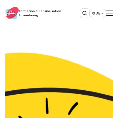
Formation & Sensibilisation
DE
Luxembourg​​​​‌ ‍ ​‍​‍‌‍ ‌ ​‍‌‍‍‌‌‍‌ ‌‍‍‌‌‍ ‍​‍​‍​ ‍‍​‍​‍‌ ​ ‌‍​‌‌‍ ‍‌‍‍‌‌ ‌​‌ ‍‌​‍ ‍‌‍‍‌‌‍ ​‍​‍​‍ ​​‍​‍‌‍‍​‌ ​‍‌‍‌‌‌‍‌‍​‍​‍​ ‍‍​‍​‍​‍ ‌ ​ ‌ ‌​‌ ‌‌‌‍‌​‌‍‍‌‌‍ ​‍ ‌‍‍‌‌‍ ‍‌ ‌​‌‍‌‌‌‍ ‍‌ ‌​​‍ ‌‍‌‌‌‍‌​‌‍‍‌‌ ‌​​‍ ‌‍ ‌‌‍ ‌‍‌​‌‍‌‌​ ‌‌ ​​‌ ​‍‌‍‌‌‌ ​ ‌‍‌‌‌‍ ‍‌ ‌​‌‍​‌‌ ‌​‌‍‍‌‌‍ ‌‍ ‍​ ‍ ‌‍‍‌‌‍‌​​ ‌​ ‌‌​ ‌​​ ​ ​ ‌ ​ ​​​ ​‍​ ‌‌​ ‌ ​‍ ‌​ ‌ ‌‍‌‌‌‍​‍‌‍​ ​‍ ‌​ ‌​​ ‌‍‌‍​ ​ ‌‌​‍ ‌‌‍​‍​ ​‍​ ‍​​ ‌​​‍ ‌​ ‌‌​ ​‍‌‍‌​‌‍​ ​ ‍​​ ‍‌‌‍‌‍​ ‌ ‌‍​ ​ ‍‌‌‍‌‍​ ‌‌​ ‍ ‌ ‌​‌ ‍‌‌ ​​‌‍‌‌​ ‌‌ ​ ‌‍‍‌‌ ‌​‌‍‌‌‌‌​ ‌‍‌‌‌ ‌​‌ ‌​‌‍‍‌‌‍ ‍‌‍‌ ‌ ​ ​ ‍ ‌ ​​‌‍​‌‌ ‌​‌‍‍​​ ‌‌‍​‍‌ ​‍‌‍​‌‌‍ ‍‌‍‌​‌‍‍‌‌‍ ‍‌‍‌ ​‍ ‍‌‍​‍‌ ​‍‌‍​‌‌‍ ‍‌‍‌​‌​ ‍‌‍​‌‌‍ ‌‌‍‌‌​ ‌‍​‍‌‍​‌‌ ​ ‌‍‌‌‌‌‌‌‌ ​‍‌‍ ​​ ‌​‍‌‌​ ​‍‌​‌‍‌ ​ ‌ ‌​‌ ‌‌‌‍‌​‌‍‍‌‌‍ ​‍‌‍‌‍‍‌‌‍‌​​ ‌​ ‌‌​ ‌​​ ​ ​ ‌ ​ ​​​ ​‍​ ‌‌​ ‌ ​‍ ‌​ ‌ ‌‍‌‌‌‍​‍‌‍​ ​‍ ‌​ ‌​​ ‌‍‌‍​ ​ ‌‌​‍ ‌‌‍​‍​ ​‍​ ‍​​ ‌​​‍ ‌​ ‌‌​ ​‍‌‍‌​‌‍​ ​ ‍​​ ‍‌‌‍‌‍​ ‌ ‌‍​ ​ ‍‌‌‍‌‍​ ‌‌​‍‌‍‌ ‌​‌ ‍‌‌ ​​‌‍‌‌​ ‌‌ ​ ‌‍‍‌‌ ‌​‌‍‌‌‌‌​ ‌‍‌‌‌ ‌​‌ ‌​‌‍‍‌‌‍ ‍‌‍‌ ‌ ​ ​‍‌‍‌ ​​‌‍​‌‌ ‌​‌‍‍​​ ‌‌‍​‍‌ ​‍‌‍​‌‌‍ ‍‌‍‌​‌‍‍‌‌‍ ‍‌‍‌ ​‍ ‍‌‍​‍‌ ​‍‌‍​‌‌‍ ‍‌‍‌​‌​ ‍‌‍​‌‌‍ ‌‌‍‌‌​‍‌‍‌ ​​‌‍‌‌‌ ​‍‌ ​ ‌ ​​‌‍‌‌‌‍​ ‌ ‌​‌‍‍‌‌ ‌‍‌‍‌‌​ ‌‌ ​​‌ ‌‌‌‍​‍‌‍ ​‌‍‍‌‌ ​ ‌‍‍​‌‍‌‌‌‍‌​​‍​‍‌ ‌