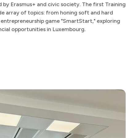
 by Erasmus+ and civic society. The first Training
e array of topics: from honing soft and hard
he entrepreneurship game "SmartStart," exploring
‍‍​​ ‌‌‍‍ ‌‍‌‌‌ ‍‌‌​​‌‌‍​ ‌ ‌​‌‍‍‌‌ ‌‍‌‍‍‌‌ ‌​‌‍‍‌‌‍‌‌‌ ​ ​‍‌‌​ ‌‌‌​​‍‌‌ ‌‍‍ ‌‍‌‌‌ ‍‌​‍‌‌​ ​ ‌​‌​​‍‌‌​ ​ ‌​‌​​‍‌‌​ ​‍​ ​‍​ ‌ ‌‍​‍‌‍​‍‌‍‌​‌‍​‌​ ​​‌‍​‌​ ​​​ ‌​​ ‌ ​ ‌‌‌‍​‍​‍‌‌​ ​‍​ ​‍​‍‌‌​ ‌‌‌​‌​​‍ ‍‌‍‌​‌‍‌‌‌ ​ ‌‍​ ‌ ​‍‌‍‍‌‌ ​​‌ ‌​‌‍‍‌‌‍ ‌‍ ‍​ ‌‍​‍‌‍​‌‌ ​ ‌‍‌‌‌‌‌‌‌ ​‍‌‍ ​​ ‌​‍‌‌​ ​‍‌​‌‍‌ ​ ‌ ‌​‌ ‌‌‌‍‌​‌‍‍‌‌‍ ​‍‌‍‌‍‍‌‌‍‌​​ ‌‌‍​‌‌‍​‌​ ​​​ ​‍​ ​‌‌‍‌​​ ‌‌​ ​‌​‍ ‌‌‍​ ​ ‌​​ ​ ​ ‍​​‍ ‌​ ‌​​ ‍‌‌‍‌​‌‍​ ​‍ ‌​ ‍​‌‍‌‌‌‍‌‌‌‍​ ​‍ ‌‌‍‌‍​ ​ ​ ‌​​ ​​​ ​​​ ‌‍​ ‌‍​ ​‌‌‍‌‍‌‍​‍​ ‌‍‌‍​‍​‍‌‍‌ ‌​‌ ‍‌‌ ​​‌‍‌‌​ ‌‌ ​​‌ ​‍‌‍ ‌‍‍‍‌‍‌‌‌‍​ ‌ ‌​​‍‌‍‌ ​​‌‍​‌‌ ‌​‌‍‍​​ ‌‌‍‍ ‌‍‌‌‌ ‍‌‌​​‌‌‍​ ‌ ‌​‌‍‍‌‌ ‌‍‌‍‍‌‌ ‌​‌‍‍‌‌‍‌‌‌ ​ ​‍‌‌​ ‌‌‌​​‍‌‌ ‌‍‍ ‌‍‌‌‌ ‍‌​‍‌‌​ ​ ‌​‌​​‍‌‌​ ​ ‌​‌​​‍‌‌​ ​‍​ ​‍​ ‌ ‌‍​‍‌‍​‍‌‍‌​‌‍​‌​ ​​‌‍​‌​ ​​​ ‌​​ ‌ ​ ‌‌‌‍​‍​‍‌‌​ ​‍​ ​‍​‍‌‌​ ‌‌‌​‌​​‍ ‍‌‍‌​‌‍‌‌‌ ​ ‌‍​ ‌ ​‍‌‍‍‌‌ ​​‌ ‌​‌‍‍‌‌‍ ‌‍ ‍​‍‌‍‌ ​​‌‍‌‌‌ ​‍‌ ​ ‌ ​​‌‍‌‌‌‍​ ‌ ‌​‌‍‍‌‌ ‌‍‌‍‌‌​ ‌‌ ​​‌ ‌‌‌‍​‍‌‍ ​‌‍‍‌‌ ​ ‌‍‍​‌‍‌‌‌‍‌​​‍​‍‌ ‌