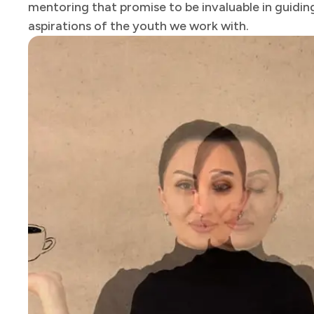
mentoring that promise to be invaluable in guidin
aspirations of the youth we work with. ​​​​‌ ‍ ​‍​‍‌‍ ‌ ​‍‌‍‍‌‌‍‌ ‌‍‍‌‌‍ ‍​‍​‍​ ‍‍​‍​‍‌ ​ ‌‍​‌‌‍ ‍‌‍‍‌‌ ‌​‌ ‍‌​‍ ‍‌‍‍‌‌‍ ​‍​‍​‍ ​​‍​‍‌‍‍​‌ ​‍‌‍‌‌‌‍‌‍​‍​‍​ ‍‍​‍​‍​‍ ‌ ​ ‌ ‌​‌ ‌‌‌‍‌​‌‍‍‌‌‍ ​‍ ‌‍‍‌‌‍ ‍‌ ‌​‌‍‌‌‌‍ ‍‌ ‌​​‍ ‌‍‌‌‌‍‌​‌‍‍‌‌ ‌​​‍ ‌‍ ‌‌‍ ‌‍‌​‌‍‌‌​ ‌‌ ​​‌ ​‍‌‍‌‌‌ ​ ‌‍‌‌‌‍ ‍‌ ‌​‌‍​‌‌ ‌​‌‍‍‌‌‍ ‌‍ ‍​ ‍ ‌‍‍‌‌‍‌​​ ‌‌‍​‌‌‍​‌​ ​​​ ​‍​ ​‌‌‍‌​​ ‌‌​ ​‌​‍ ‌‌‍​ ​ ‌​​ ​ ​ ‍​​‍ ‌​ ‌​​ ‍‌‌‍‌​‌‍​ ​‍ ‌​ ‍​‌‍‌‌‌‍‌‌‌‍​ ​‍ ‌‌‍‌‍​ ​ ​ ‌​​ ​​​ ​​​ ‌‍​ ‌‍​ ​‌‌‍‌‍‌‍​‍​ ‌‍‌‍​‍​ ‍ ‌ ‌​‌ ‍‌‌ ​​‌‍‌‌​ ‌‌ ​​‌ ​‍‌‍ ‌‍‍‍‌‍‌‌‌‍​ ‌ ‌​​ ‍ ‌ ​​‌‍​‌‌ ‌​‌‍‍​​ ‌‌‍‍ ‌‍‌‌‌ ‍‌‌​​‌‌‍​ ‌ ‌​‌‍‍‌‌ ‌‍‌‍‍‌‌ ‌​‌‍‍‌‌‍‌‌‌ ​ ​‍‌‌​ ‌‌‌​​‍‌‌ ‌‍‍ ‌‍‌‌‌ ‍‌​‍‌‌​ ​ ‌​‌​​‍‌‌​ ​ ‌​‌​​‍‌‌​ ​‍​ ​‍​ ‌‍‌‍‌‌​ ‍‌​ ‌​​ ​​​ ​‍​ ‌ ‌‍‌‌‌‍‌‍​ ‌‍​ ‌‍​ ‌‍​‍‌‌​ ​‍​ ​‍​‍‌‌​ ‌‌‌​‌​​‍ ‍‌‍‌​‌‍‌‌‌ ​ ‌‍​ ‌ ​‍‌‍‍‌‌ ​​‌ ‌​‌‍‍‌‌‍ ‌‍ ‍​ ‌‍​‍‌‍​‌‌ ​ ‌‍‌‌‌‌‌‌‌ ​‍‌‍ ​​ ‌​‍‌‌​ ​‍‌​‌‍‌ ​ ‌ ‌​‌ ‌‌‌‍‌​‌‍‍‌‌‍ ​‍‌‍‌‍‍‌‌‍‌​​ ‌‌‍​‌‌‍​‌​ ​​​ ​‍​ ​‌‌‍‌​​ ‌‌​ ​‌​‍ ‌‌‍​ ​ ‌​​ ​ ​ ‍​​‍ ‌​ ‌​​ ‍‌‌‍‌​‌‍​ ​‍ ‌​ ‍​‌‍‌‌‌‍‌‌‌‍​ ​‍ ‌‌‍‌‍​ ​ ​ ‌​​ ​​​ ​​​ ‌‍​ ‌‍​ ​‌‌‍‌‍‌‍​‍​ ‌‍‌‍​‍​‍‌‍‌ ‌​‌ ‍‌‌ ​​‌‍‌‌​ ‌‌ ​​‌ ​‍‌‍ ‌‍‍‍‌‍‌‌‌‍​ ‌ ‌​​‍‌‍‌ ​​‌‍​‌‌ ‌​‌‍‍​​ ‌‌‍‍ ‌‍‌‌‌ ‍‌‌​​‌‌‍​ ‌ ‌​‌‍‍‌‌ ‌‍‌‍‍‌‌ ‌​‌‍‍‌‌‍‌‌‌ ​ ​‍‌‌​ ‌‌‌​​‍‌‌ ‌‍‍ ‌‍‌‌‌ ‍‌​‍‌‌​ ​ ‌​‌​​‍‌‌​ ​ ‌​‌​​‍‌‌​ ​‍​ ​‍​ ‌‍‌‍‌‌​ ‍‌​ ‌​​ ​​​ ​‍​ ‌ ‌‍‌‌‌‍‌‍​ ‌‍​ ‌‍​ ‌‍​‍‌‌​ ​‍​ ​‍​‍‌‌​ ‌‌‌​‌​​‍ ‍‌‍‌​‌‍‌‌‌ ​ ‌‍​ ‌ ​‍‌‍‍‌‌ ​​‌ ‌​‌‍‍‌‌‍ ‌‍ ‍​‍‌‍‌ ​​‌‍‌‌‌ ​‍‌ ​ ‌ ​​‌‍‌‌‌‍​ ‌ ‌​‌‍‍‌‌ ‌‍‌‍‌‌​ ‌‌ ​​‌ ‌‌‌‍​‍‌‍ ​‌‍‍‌‌ ​ ‌‍‍​‌‍‌‌‌‍‌​​‍​‍‌ ‌