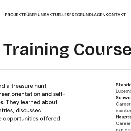
PROJEKTE​​​​‌ ‍ ​‍​‍‌‍ ‌ ​‍‌‍‍‌‌‍‌ ‌‍‍‌‌‍ ‍​‍​‍​ ‍‍​‍​‍‌ ​ ‌‍​‌‌‍ ‍‌‍‍‌‌ ‌​‌ ‍‌​‍ ‍‌‍‍‌‌‍ ​‍​‍​‍ ​​‍​‍‌‍‍​‌ ​‍‌‍‌‌‌‍‌‍​‍​‍​ ‍‍​‍​‍​‍ ‌ ​ ‌ ‌​‌ ‌‌‌‍‌​‌‍‍‌‌‍ ​‍ ‌‍‍‌‌‍ ‍‌ ‌​‌‍‌‌‌‍ ‍‌ ‌​​‍ ‌‍‌‌‌‍‌​‌‍‍‌‌ ‌​​‍ ‌‍ ‌‌‍ ‌‍‌​‌‍‌‌​ ‌‌ ​​‌ ​‍‌‍‌‌‌ ​ ‌‍‌‌‌‍ ‍‌ ‌​‌‍​‌‌ ‌​‌‍‍‌‌‍ ‌‍ ‍​ ‍ ‌‍‍‌‌‍‌​​ ‌​ ‌‌​ ‌​​ ​ ​ ‌ ​ ​​​ ​‍​ ‌‌​ ‌ ​‍ ‌​ ‌ ‌‍‌‌‌‍​‍‌‍​ ​‍ ‌​ ‌​​ ‌‍‌‍​ ​ ‌‌​‍ ‌‌‍​‍​ ​‍​ ‍​​ ‌​​‍ ‌​ ‌‌​ ​‍‌‍‌​‌‍​ ​ ‍​​ ‍‌‌‍‌‍​ ‌ ‌‍​ ​ ‍‌‌‍‌‍​ ‌‌​ ‍ ‌ ‌​‌ ‍‌‌ ​​‌‍‌‌​ ‌‌ ​ ‌‍‍‌‌ ‌​‌‍‌‌‌‌​ ‌‍‌‌‌ ‌​‌ ‌​‌‍‍‌‌‍ ‍‌‍‌ ‌ ​ ​ ‍ ‌ ​​‌‍​‌‌ ‌​‌‍‍​​ ‌‌‍ ‍‌‍​‌‌ ‌‍‌‍​‍‌‍​‌‌ ​‍​‍ ‍‌‍ ‍‌‍​‌‌ ‌‍‌​ ​‌‍‍‌‌‍ ‍‌‍‍ ‌ ​ ​‍‌‌​ ‌‌‌​​‍‌‌ ‌‍‍ ‌‍‌‌‌ ‍‌​‍‌‌​ ​ ‌​‌​​‍‌‌​ ​ ‌​‌​​‍‌‌​ ​‍​ ​‍‌‍‌​​ ‌ ‌‍‌‍​ ​ ‌‍‌‍​ ​​​ ​ ‌‍​ ​ ​‍‌‍‌‌​ ‌​​ ​​​‍‌‌​ ​‍​ ​‍​‍‌‌​ ‌‌‌​‌​​‍ ‍‌‍ ​‌‍​‌‌‍​‍‌‍‌‌‌‍ ​​ ‌‍​‍‌‍​‌‌ ​ ‌‍‌‌‌‌‌‌‌ ​‍‌‍ ​​ ‌​‍‌‌​ ​‍‌​‌‍‌ ​ ‌ ‌​‌ ‌‌‌‍‌​‌‍‍‌‌‍ ​‍‌‍‌‍‍‌‌‍‌​​ ‌​ ‌‌​ ‌​​ ​ ​ ‌ ​ ​​​ ​‍​ ‌‌​ ‌ ​‍ ‌​ ‌ ‌‍‌‌‌‍​‍‌‍​ ​‍ ‌​ ‌​​ ‌‍‌‍​ ​ ‌‌​‍ ‌‌‍​‍​ ​‍​ ‍​​ ‌​​‍ ‌​ ‌‌​ ​‍‌‍‌​‌‍​ ​ ‍​​ ‍‌‌‍‌‍​ ‌ ‌‍​ ​ ‍‌‌‍‌‍​ ‌‌​‍‌‍‌ ‌​‌ ‍‌‌ ​​‌‍‌‌​ ‌‌ ​ ‌‍‍‌‌ ‌​‌‍‌‌‌‌​ ‌‍‌‌‌ ‌​‌ ‌​‌‍‍‌‌‍ ‍‌‍‌ ‌ ​ ​‍‌‍‌ ​​‌‍​‌‌ ‌​‌‍‍​​ ‌‌‍ ‍‌‍​‌‌ ‌‍‌‍​‍‌‍​‌‌ ​‍​‍ ‍‌‍ ‍‌‍​‌‌ ‌‍‌​ ​‌‍‍‌‌‍ ‍‌‍‍ ‌ ​ ​‍‌‌​ ‌‌‌​​‍‌‌ ‌‍‍ ‌‍‌‌‌ ‍‌​‍‌‌​ ​ ‌​‌​​‍‌‌​ ​ ‌​‌​​‍‌‌​ ​‍​ ​‍‌‍‌​​ ‌ ‌‍‌‍​ ​ ‌‍‌‍​ ​​​ ​ ‌‍​ ​ ​‍‌‍‌‌​ ‌​​ ​​​‍‌‌​ ​‍​ ​‍​‍‌‌​ ‌‌‌​‌​​‍ ‍‌‍ ​‌‍​‌‌‍​‍‌‍‌‌‌‍ ​​‍‌‍‌ ​​‌‍‌‌‌ ​‍‌ ​ ‌ ​​‌‍‌‌‌‍​ ‌ ‌​‌‍‍‌‌ ‌‍‌‍‌‌​ ‌‌ ​​‌ ‌‌‌‍​‍‌‍ ​‌‍‍‌‌ ​ ‌‍‍​‌‍‌‌‌‍‌​​‍​‍‌ ‌
ÜBER UNS​​​​‌ ‍ ​‍​‍‌‍ ‌ ​‍‌‍‍‌‌‍‌ ‌‍‍‌‌‍ ‍​‍​‍​ ‍‍​‍​‍‌ ​ ‌‍​‌‌‍ ‍‌‍‍‌‌ ‌​‌ ‍‌​‍ ‍‌‍‍‌‌‍ ​‍​‍​‍ ​​‍​‍‌‍‍​‌ ​‍‌‍‌‌‌‍‌‍​‍​‍​ ‍‍​‍​‍​‍ ‌ ​ ‌ ‌​‌ ‌‌‌‍‌​‌‍‍‌‌‍ ​‍ ‌‍‍‌‌‍ ‍‌ ‌​‌‍‌‌‌‍ ‍‌ ‌​​‍ ‌‍‌‌‌‍‌​‌‍‍‌‌ ‌​​‍ ‌‍ ‌‌‍ ‌‍‌​‌‍‌‌​ ‌‌ ​​‌ ​‍‌‍‌‌‌ ​ ‌‍‌‌‌‍ ‍‌ ‌​‌‍​‌‌ ‌​‌‍‍‌‌‍ ‌‍ ‍​ ‍ ‌‍‍‌‌‍‌​​ ‌​ ‌‌​ ‌​​ ​ ​ ‌ ​ ​​​ ​‍​ ‌‌​ ‌ ​‍ ‌​ ‌ ‌‍‌‌‌‍​‍‌‍​ ​‍ ‌​ ‌​​ ‌‍‌‍​ ​ ‌‌​‍ ‌‌‍​‍​ ​‍​ ‍​​ ‌​​‍ ‌​ ‌‌​ ​‍‌‍‌​‌‍​ ​ ‍​​ ‍‌‌‍‌‍​ ‌ ‌‍​ ​ ‍‌‌‍‌‍​ ‌‌​ ‍ ‌ ‌​‌ ‍‌‌ ​​‌‍‌‌​ ‌‌ ​ ‌‍‍‌‌ ‌​‌‍‌‌‌‌​ ‌‍‌‌‌ ‌​‌ ‌​‌‍‍‌‌‍ ‍‌‍‌ ‌ ​ ​ ‍ ‌ ​​‌‍​‌‌ ‌​‌‍‍​​ ‌‌‍ ‍‌‍​‌‌ ‌‍‌‍​‍‌‍​‌‌ ​‍​‍ ‍‌‍ ‍‌‍​‌‌ ‌‍‌​ ​‌‍‍‌‌‍ ‍‌‍‍ ‌ ​ ​‍‌‌​ ‌‌‌​​‍‌‌ ‌‍‍ ‌‍‌‌‌ ‍‌​‍‌‌​ ​ ‌​‌​​‍‌‌​ ​ ‌​‌​​‍‌‌​ ​‍​ ​‍​ ‍​‌‍​‍​ ‍​​ ‌ ​ ​‌‌‍‌‍‌‍‌‌‌‍‌‍​ ​‌​ ‌‍​ ​‌​ ‌ ​‍‌‌​ ​‍​ ​‍​‍‌‌​ ‌‌‌​‌​​‍ ‍‌‍ ​‌‍​‌‌‍​‍‌‍‌‌‌‍ ​​ ‌‍​‍‌‍​‌‌ ​ ‌‍‌‌‌‌‌‌‌ ​‍‌‍ ​​ ‌​‍‌‌​ ​‍‌​‌‍‌ ​ ‌ ‌​‌ ‌‌‌‍‌​‌‍‍‌‌‍ ​‍‌‍‌‍‍‌‌‍‌​​ ‌​ ‌‌​ ‌​​ ​ ​ ‌ ​ ​​​ ​‍​ ‌‌​ ‌ ​‍ ‌​ ‌ ‌‍‌‌‌‍​‍‌‍​ ​‍ ‌​ ‌​​ ‌‍‌‍​ ​ ‌‌​‍ ‌‌‍​‍​ ​‍​ ‍​​ ‌​​‍ ‌​ ‌‌​ ​‍‌‍‌​‌‍​ ​ ‍​​ ‍‌‌‍‌‍​ ‌ ‌‍​ ​ ‍‌‌‍‌‍​ ‌‌​‍‌‍‌ ‌​‌ ‍‌‌ ​​‌‍‌‌​ ‌‌ ​ ‌‍‍‌‌ ‌​‌‍‌‌‌‌​ ‌‍‌‌‌ ‌​‌ ‌​‌‍‍‌‌‍ ‍‌‍‌ ‌ ​ ​‍‌‍‌ ​​‌‍​‌‌ ‌​‌‍‍​​ ‌‌‍ ‍‌‍​‌‌ ‌‍‌‍​‍‌‍​‌‌ ​‍​‍ ‍‌‍ ‍‌‍​‌‌ ‌‍‌​ ​‌‍‍‌‌‍ ‍‌‍‍ ‌ ​ ​‍‌‌​ ‌‌‌​​‍‌‌ ‌‍‍ ‌‍‌‌‌ ‍‌​‍‌‌​ ​ ‌​‌​​‍‌‌​ ​ ‌​‌​​‍‌‌​ ​‍​ ​‍​ ‍​‌‍​‍​ ‍​​ ‌ ​ ​‌‌‍‌‍‌‍‌‌‌‍‌‍​ ​‌​ ‌‍​ ​‌​ ‌ ​‍‌‌​ ​‍​ ​‍​‍‌‌​ ‌‌‌​‌​​‍ ‍‌‍ ​‌‍​‌‌‍​‍‌‍‌‌‌‍ ​​‍‌‍‌ ​​‌‍‌‌‌ ​‍‌ ​ ‌ ​​‌‍‌‌‌‍​ ‌ ‌​‌‍‍‌‌ ‌‍‌‍‌‌​ ‌‌ ​​‌ ‌‌‌‍​‍‌‍ ​‌‍‍‌‌ ​ ‌‍‍​‌‍‌‌‌‍‌​​‍​‍‌ ‌
AKTUELLES​​​​‌ ‍ ​‍​‍‌‍ ‌ ​‍‌‍‍‌‌‍‌ ‌‍‍‌‌‍ ‍​‍​‍​ ‍‍​‍​‍‌ ​ ‌‍​‌‌‍ ‍‌‍‍‌‌ ‌​‌ ‍‌​‍ ‍‌‍‍‌‌‍ ​‍​‍​‍ ​​‍​‍‌‍‍​‌ ​‍‌‍‌‌‌‍‌‍​‍​‍​ ‍‍​‍​‍​‍ ‌ ​ ‌ ‌​‌ ‌‌‌‍‌​‌‍‍‌‌‍ ​‍ ‌‍‍‌‌‍ ‍‌ ‌​‌‍‌‌‌‍ ‍‌ ‌​​‍ ‌‍‌‌‌‍‌​‌‍‍‌‌ ‌​​‍ ‌‍ ‌‌‍ ‌‍‌​‌‍‌‌​ ‌‌ ​​‌ ​‍‌‍‌‌‌ ​ ‌‍‌‌‌‍ ‍‌ ‌​‌‍​‌‌ ‌​‌‍‍‌‌‍ ‌‍ ‍​ ‍ ‌‍‍‌‌‍‌​​ ‌​ ‌‌​ ‌​​ ​ ​ ‌ ​ ​​​ ​‍​ ‌‌​ ‌ ​‍ ‌​ ‌ ‌‍‌‌‌‍​‍‌‍​ ​‍ ‌​ ‌​​ ‌‍‌‍​ ​ ‌‌​‍ ‌‌‍​‍​ ​‍​ ‍​​ ‌​​‍ ‌​ ‌‌​ ​‍‌‍‌​‌‍​ ​ ‍​​ ‍‌‌‍‌‍​ ‌ ‌‍​ ​ ‍‌‌‍‌‍​ ‌‌​ ‍ ‌ ‌​‌ ‍‌‌ ​​‌‍‌‌​ ‌‌ ​ ‌‍‍‌‌ ‌​‌‍‌‌‌‌​ ‌‍‌‌‌ ‌​‌ ‌​‌‍‍‌‌‍ ‍‌‍‌ ‌ ​ ​ ‍ ‌ ​​‌‍​‌‌ ‌​‌‍‍​​ ‌‌‍ ‍‌‍​‌‌ ‌‍‌‍​‍‌‍​‌‌ ​‍​‍ ‍‌‍ ‍‌‍​‌‌ ‌‍‌​ ​‌‍‍‌‌‍ ‍‌‍‍ ‌ ​ ​‍‌‌​ ‌‌‌​​‍‌‌ ‌‍‍ ‌‍‌‌‌ ‍‌​‍‌‌​ ​ ‌​‌​​‍‌‌​ ​ ‌​‌​​‍‌‌​ ​‍​ ​‍​ ‍​​ ​​​ ​‌​ ‌ ​ ‍​​ ‍​‌‍‌‍‌‍​‌​ ‌‍​ ​ ​ ​‍​ ​​​‍‌‌​ ​‍​ ​‍​‍‌‌​ ‌‌‌​‌​​‍ ‍‌‍ ​‌‍​‌‌‍​‍‌‍‌‌‌‍ ​​ ‌‍​‍‌‍​‌‌ ​ ‌‍‌‌‌‌‌‌‌ ​‍‌‍ ​​ ‌​‍‌‌​ ​‍‌​‌‍‌ ​ ‌ ‌​‌ ‌‌‌‍‌​‌‍‍‌‌‍ ​‍‌‍‌‍‍‌‌‍‌​​ ‌​ ‌‌​ ‌​​ ​ ​ ‌ ​ ​​​ ​‍​ ‌‌​ ‌ ​‍ ‌​ ‌ ‌‍‌‌‌‍​‍‌‍​ ​‍ ‌​ ‌​​ ‌‍‌‍​ ​ ‌‌​‍ ‌‌‍​‍​ ​‍​ ‍​​ ‌​​‍ ‌​ ‌‌​ ​‍‌‍‌​‌‍​ ​ ‍​​ ‍‌‌‍‌‍​ ‌ ‌‍​ ​ ‍‌‌‍‌‍​ ‌‌​‍‌‍‌ ‌​‌ ‍‌‌ ​​‌‍‌‌​ ‌‌ ​ ‌‍‍‌‌ ‌​‌‍‌‌‌‌​ ‌‍‌‌‌ ‌​‌ ‌​‌‍‍‌‌‍ ‍‌‍‌ ‌ ​ ​‍‌‍‌ ​​‌‍​‌‌ ‌​‌‍‍​​ ‌‌‍ ‍‌‍​‌‌ ‌‍‌‍​‍‌‍​‌‌ ​‍​‍ ‍‌‍ ‍‌‍​‌‌ ‌‍‌​ ​‌‍‍‌‌‍ ‍‌‍‍ ‌ ​ ​‍‌‌​ ‌‌‌​​‍‌‌ ‌‍‍ ‌‍‌‌‌ ‍‌​‍‌‌​ ​ ‌​‌​​‍‌‌​ ​ ‌​‌​​‍‌‌​ ​‍​ ​‍​ ‍​​ ​​​ ​‌​ ‌ ​ ‍​​ ‍​‌‍‌‍‌‍​‌​ ‌‍​ ​ ​ ​‍​ ​​​‍‌‌​ ​‍​ ​‍​‍‌‌​ ‌‌‌​‌​​‍ ‍‌‍ ​‌‍​‌‌‍​‍‌‍‌‌‌‍ ​​‍‌‍‌ ​​‌‍‌‌‌ ​‍‌ ​ ‌ ​​‌‍‌‌‌‍​ ‌ ‌​‌‍‍‌‌ ‌‍‌‍‌‌​ ‌‌ ​​‌ ‌‌‌‍​‍‌‍ ​‌‍‍‌‌ ​ ‌‍‍​‌‍‌‌‌‍‌​​‍​‍‌ ‌
F&E​​​​‌ ‍ ​‍​‍‌‍ ‌ ​‍‌‍‍‌‌‍‌ ‌‍‍‌‌‍ ‍​‍​‍​ ‍‍​‍​‍‌ ​ ‌‍​‌‌‍ ‍‌‍‍‌‌ ‌​‌ ‍‌​‍ ‍‌‍‍‌‌‍ ​‍​‍​‍ ​​‍​‍‌‍‍​‌ ​‍‌‍‌‌‌‍‌‍​‍​‍​ ‍‍​‍​‍​‍ ‌ ​ ‌ ‌​‌ ‌‌‌‍‌​‌‍‍‌‌‍ ​‍ ‌‍‍‌‌‍ ‍‌ ‌​‌‍‌‌‌‍ ‍‌ ‌​​‍ ‌‍‌‌‌‍‌​‌‍‍‌‌ ‌​​‍ ‌‍ ‌‌‍ ‌‍‌​‌‍‌‌​ ‌‌ ​​‌ ​‍‌‍‌‌‌ ​ ‌‍‌‌‌‍ ‍‌ ‌​‌‍​‌‌ ‌​‌‍‍‌‌‍ ‌‍ ‍​ ‍ ‌‍‍‌‌‍‌​​ ‌​ ‌‌​ ‌​​ ​ ​ ‌ ​ ​​​ ​‍​ ‌‌​ ‌ ​‍ ‌​ ‌ ‌‍‌‌‌‍​‍‌‍​ ​‍ ‌​ ‌​​ ‌‍‌‍​ ​ ‌‌​‍ ‌‌‍​‍​ ​‍​ ‍​​ ‌​​‍ ‌​ ‌‌​ ​‍‌‍‌​‌‍​ ​ ‍​​ ‍‌‌‍‌‍​ ‌ ‌‍​ ​ ‍‌‌‍‌‍​ ‌‌​ ‍ ‌ ‌​‌ ‍‌‌ ​​‌‍‌‌​ ‌‌ ​ ‌‍‍‌‌ ‌​‌‍‌‌‌‌​ ‌‍‌‌‌ ‌​‌ ‌​‌‍‍‌‌‍ ‍‌‍‌ ‌ ​ ​ ‍ ‌ ​​‌‍​‌‌ ‌​‌‍‍​​ ‌‌‍ ‍‌‍​‌‌ ‌‍‌‍​‍‌‍​‌‌ ​‍​‍ ‍‌‍ ‍‌‍​‌‌ ‌‍‌​ ​‌‍‍‌‌‍ ‍‌‍‍ ‌ ​ ​‍‌‌​ ‌‌‌​​‍‌‌ ‌‍‍ ‌‍‌‌‌ ‍‌​‍‌‌​ ​ ‌​‌​​‍‌‌​ ​ ‌​‌​​‍‌‌​ ​‍​ ​‍​ ‍‌‌‍​‌‌‍‌‌​ ​​‌‍​‍‌‍​‌​ ‌​​ ‌​​ ‌ ​ ‍‌‌‍​ ​ ‌​​‍‌‌​ ​‍​ ​‍​‍‌‌​ ‌‌‌​‌​​‍ ‍‌‍ ​‌‍​‌‌‍​‍‌‍‌‌‌‍ ​​ ‌‍​‍‌‍​‌‌ ​ ‌‍‌‌‌‌‌‌‌ ​‍‌‍ ​​ ‌​‍‌‌​ ​‍‌​‌‍‌ ​ ‌ ‌​‌ ‌‌‌‍‌​‌‍‍‌‌‍ ​‍‌‍‌‍‍‌‌‍‌​​ ‌​ ‌‌​ ‌​​ ​ ​ ‌ ​ ​​​ ​‍​ ‌‌​ ‌ ​‍ ‌​ ‌ ‌‍‌‌‌‍​‍‌‍​ ​‍ ‌​ ‌​​ ‌‍‌‍​ ​ ‌‌​‍ ‌‌‍​‍​ ​‍​ ‍​​ ‌​​‍ ‌​ ‌‌​ ​‍‌‍‌​‌‍​ ​ ‍​​ ‍‌‌‍‌‍​ ‌ ‌‍​ ​ ‍‌‌‍‌‍​ ‌‌​‍‌‍‌ ‌​‌ ‍‌‌ ​​‌‍‌‌​ ‌‌ ​ ‌‍‍‌‌ ‌​‌‍‌‌‌‌​ ‌‍‌‌‌ ‌​‌ ‌​‌‍‍‌‌‍ ‍‌‍‌ ‌ ​ ​‍‌‍‌ ​​‌‍​‌‌ ‌​‌‍‍​​ ‌‌‍ ‍‌‍​‌‌ ‌‍‌‍​‍‌‍​‌‌ ​‍​‍ ‍‌‍ ‍‌‍​‌‌ ‌‍‌​ ​‌‍‍‌‌‍ ‍‌‍‍ ‌ ​ ​‍‌‌​ ‌‌‌​​‍‌‌ ‌‍‍ ‌‍‌‌‌ ‍‌​‍‌‌​ ​ ‌​‌​​‍‌‌​ ​ ‌​‌​​‍‌‌​ ​‍​ ​‍​ ‍‌‌‍​‌‌‍‌‌​ ​​‌‍​‍‌‍​‌​ ‌​​ ‌​​ ‌ ​ ‍‌‌‍​ ​ ‌​​‍‌‌​ ​‍​ ​‍​‍‌‌​ ‌‌‌​‌​​‍ ‍‌‍ ​‌‍​‌‌‍​‍‌‍‌‌‌‍ ​​‍‌‍‌ ​​‌‍‌‌‌ ​‍‌ ​ ‌ ​​‌‍‌‌‌‍​ ‌ ‌​‌‍‍‌‌ ‌‍‌‍‌‌​ ‌‌ ​​‌ ‌‌‌‍​‍‌‍ ​‌‍‍‌‌ ​ ‌‍‍​‌‍‌‌‌‍‌​​‍​‍‌ ‌
GRUNDLAGEN​​​​‌ ‍ ​‍​‍‌‍ ‌ ​‍‌‍‍‌‌‍‌ ‌‍‍‌‌‍ ‍​‍​‍​ ‍‍​‍​‍‌ ​ ‌‍​‌‌‍ ‍‌‍‍‌‌ ‌​‌ ‍‌​‍ ‍‌‍‍‌‌‍ ​‍​‍​‍ ​​‍​‍‌‍‍​‌ ​‍‌‍‌‌‌‍‌‍​‍​‍​ ‍‍​‍​‍​‍ ‌ ​ ‌ ‌​‌ ‌‌‌‍‌​‌‍‍‌‌‍ ​‍ ‌‍‍‌‌‍ ‍‌ ‌​‌‍‌‌‌‍ ‍‌ ‌​​‍ ‌‍‌‌‌‍‌​‌‍‍‌‌ ‌​​‍ ‌‍ ‌‌‍ ‌‍‌​‌‍‌‌​ ‌‌ ​​‌ ​‍‌‍‌‌‌ ​ ‌‍‌‌‌‍ ‍‌ ‌​‌‍​‌‌ ‌​‌‍‍‌‌‍ ‌‍ ‍​ ‍ ‌‍‍‌‌‍‌​​ ‌​ ‌‌​ ‌​​ ​ ​ ‌ ​ ​​​ ​‍​ ‌‌​ ‌ ​‍ ‌​ ‌ ‌‍‌‌‌‍​‍‌‍​ ​‍ ‌​ ‌​​ ‌‍‌‍​ ​ ‌‌​‍ ‌‌‍​‍​ ​‍​ ‍​​ ‌​​‍ ‌​ ‌‌​ ​‍‌‍‌​‌‍​ ​ ‍​​ ‍‌‌‍‌‍​ ‌ ‌‍​ ​ ‍‌‌‍‌‍​ ‌‌​ ‍ ‌ ‌​‌ ‍‌‌ ​​‌‍‌‌​ ‌‌ ​ ‌‍‍‌‌ ‌​‌‍‌‌‌‌​ ‌‍‌‌‌ ‌​‌ ‌​‌‍‍‌‌‍ ‍‌‍‌ ‌ ​ ​ ‍ ‌ ​​‌‍​‌‌ ‌​‌‍‍​​ ‌‌‍ ‍‌‍​‌‌ ‌‍‌‍​‍‌‍​‌‌ ​‍​‍ ‍‌‍ ‍‌‍​‌‌ ‌‍‌​ ​‌‍‍‌‌‍ ‍‌‍‍ ‌ ​ ​‍‌‌​ ‌‌‌​​‍‌‌ ‌‍‍ ‌‍‌‌‌ ‍‌​‍‌‌​ ​ ‌​‌​​‍‌‌​ ​ ‌​‌​​‍‌‌​ ​‍​ ​‍‌‍‌‌‌‍‌​‌‍‌‌​ ​‍​ ​‌​ ‌‍‌‍​ ​ ‍​​ ‍​​ ‌​​ ‌ ​ ​​​‍‌‌​ ​‍​ ​‍​‍‌‌​ ‌‌‌​‌​​‍ ‍‌‍ ​‌‍​‌‌‍​‍‌‍‌‌‌‍ ​​ ‌‍​‍‌‍​‌‌ ​ ‌‍‌‌‌‌‌‌‌ ​‍‌‍ ​​ ‌​‍‌‌​ ​‍‌​‌‍‌ ​ ‌ ‌​‌ ‌‌‌‍‌​‌‍‍‌‌‍ ​‍‌‍‌‍‍‌‌‍‌​​ ‌​ ‌‌​ ‌​​ ​ ​ ‌ ​ ​​​ ​‍​ ‌‌​ ‌ ​‍ ‌​ ‌ ‌‍‌‌‌‍​‍‌‍​ ​‍ ‌​ ‌​​ ‌‍‌‍​ ​ ‌‌​‍ ‌‌‍​‍​ ​‍​ ‍​​ ‌​​‍ ‌​ ‌‌​ ​‍‌‍‌​‌‍​ ​ ‍​​ ‍‌‌‍‌‍​ ‌ ‌‍​ ​ ‍‌‌‍‌‍​ ‌‌​‍‌‍‌ ‌​‌ ‍‌‌ ​​‌‍‌‌​ ‌‌ ​ ‌‍‍‌‌ ‌​‌‍‌‌‌‌​ ‌‍‌‌‌ ‌​‌ ‌​‌‍‍‌‌‍ ‍‌‍‌ ‌ ​ ​‍‌‍‌ ​​‌‍​‌‌ ‌​‌‍‍​​ ‌‌‍ ‍‌‍​‌‌ ‌‍‌‍​‍‌‍​‌‌ ​‍​‍ ‍‌‍ ‍‌‍​‌‌ ‌‍‌​ ​‌‍‍‌‌‍ ‍‌‍‍ ‌ ​ ​‍‌‌​ ‌‌‌​​‍‌‌ ‌‍‍ ‌‍‌‌‌ ‍‌​‍‌‌​ ​ ‌​‌​​‍‌‌​ ​ ‌​‌​​‍‌‌​ ​‍​ ​‍‌‍‌‌‌‍‌​‌‍‌‌​ ​‍​ ​‌​ ‌‍‌‍​ ​ ‍​​ ‍​​ ‌​​ ‌ ​ ​​​‍‌‌​ ​‍​ ​‍​‍‌‌​ ‌‌‌​‌​​‍ ‍‌‍ ​‌‍​‌‌‍​‍‌‍‌‌‌‍ ​​‍‌‍‌ ​​‌‍‌‌‌ ​‍‌ ​ ‌ ​​‌‍‌‌‌‍​ ‌ ‌​‌‍‍‌‌ ‌‍‌‍‌‌​ ‌‌ ​​‌ ‌‌‌‍​‍‌‍ ​‌‍‍‌‌ ​ ‌‍‍​‌‍‌‌‌‍‌​​‍​‍‌ ‌
KONTAKT​​​​‌ ‍ ​‍​‍‌‍ ‌ ​‍‌‍‍‌‌‍‌ ‌‍‍‌‌‍ ‍​‍​‍​ ‍‍​‍​‍‌ ​ ‌‍​‌‌‍ ‍‌‍‍‌‌ ‌​‌ ‍‌​‍ ‍‌‍‍‌‌‍ ​‍​‍​‍ ​​‍​‍‌‍‍​‌ ​‍‌‍‌‌‌‍‌‍​‍​‍​ ‍‍​‍​‍​‍ ‌ ​ ‌ ‌​‌ ‌‌‌‍‌​‌‍‍‌‌‍ ​‍ ‌‍‍‌‌‍ ‍‌ ‌​‌‍‌‌‌‍ ‍‌ ‌​​‍ ‌‍‌‌‌‍‌​‌‍‍‌‌ ‌​​‍ ‌‍ ‌‌‍ ‌‍‌​‌‍‌‌​ ‌‌ ​​‌ ​‍‌‍‌‌‌ ​ ‌‍‌‌‌‍ ‍‌ ‌​‌‍​‌‌ ‌​‌‍‍‌‌‍ ‌‍ ‍​ ‍ ‌‍‍‌‌‍‌​​ ‌​ ‌‌​ ‌​​ ​ ​ ‌ ​ ​​​ ​‍​ ‌‌​ ‌ ​‍ ‌​ ‌ ‌‍‌‌‌‍​‍‌‍​ ​‍ ‌​ ‌​​ ‌‍‌‍​ ​ ‌‌​‍ ‌‌‍​‍​ ​‍​ ‍​​ ‌​​‍ ‌​ ‌‌​ ​‍‌‍‌​‌‍​ ​ ‍​​ ‍‌‌‍‌‍​ ‌ ‌‍​ ​ ‍‌‌‍‌‍​ ‌‌​ ‍ ‌ ‌​‌ ‍‌‌ ​​‌‍‌‌​ ‌‌ ​ ‌‍‍‌‌ ‌​‌‍‌‌‌‌​ ‌‍‌‌‌ ‌​‌ ‌​‌‍‍‌‌‍ ‍‌‍‌ ‌ ​ ​ ‍ ‌ ​​‌‍​‌‌ ‌​‌‍‍​​ ‌‌‍ ‍‌‍​‌‌ ‌‍‌‍​‍‌‍​‌‌ ​‍​‍ ‍‌‍ ‍‌‍​‌‌ ‌‍‌​ ​‌‍‍‌‌‍ ‍‌‍‍ ‌ ​ ​‍‌‌​ ‌‌‌​​‍‌‌ ‌‍‍ ‌‍‌‌‌ ‍‌​‍‌‌​ ​ ‌​‌​​‍‌‌​ ​ ‌​‌​​‍‌‌​ ​‍​ ​‍‌‍‌​​ ‌ ​ ‌​​ ​ ​ ​ ‌‍​ ​ ​‍​ ‍​‌‍‌‌​ ‌ ‌‍‌‌​ ‌ ​‍‌‌​ ​‍​ ​‍​‍‌‌​ ‌‌‌​‌​​‍ ‍‌‍ ​‌‍​‌‌‍​‍‌‍‌‌‌‍ ​​ ‌‍​‍‌‍​‌‌ ​ ‌‍‌‌‌‌‌‌‌ ​‍‌‍ ​​ ‌​‍‌‌​ ​‍‌​‌‍‌ ​ ‌ ‌​‌ ‌‌‌‍‌​‌‍‍‌‌‍ ​‍‌‍‌‍‍‌‌‍‌​​ ‌​ ‌‌​ ‌​​ ​ ​ ‌ ​ ​​​ ​‍​ ‌‌​ ‌ ​‍ ‌​ ‌ ‌‍‌‌‌‍​‍‌‍​ ​‍ ‌​ ‌​​ ‌‍‌‍​ ​ ‌‌​‍ ‌‌‍​‍​ ​‍​ ‍​​ ‌​​‍ ‌​ ‌‌​ ​‍‌‍‌​‌‍​ ​ ‍​​ ‍‌‌‍‌‍​ ‌ ‌‍​ ​ ‍‌‌‍‌‍​ ‌‌​‍‌‍‌ ‌​‌ ‍‌‌ ​​‌‍‌‌​ ‌‌ ​ ‌‍‍‌‌ ‌​‌‍‌‌‌‌​ ‌‍‌‌‌ ‌​‌ ‌​‌‍‍‌‌‍ ‍‌‍‌ ‌ ​ ​‍‌‍‌ ​​‌‍​‌‌ ‌​‌‍‍​​ ‌‌‍ ‍‌‍​‌‌ ‌‍‌‍​‍‌‍​‌‌ ​‍​‍ ‍‌‍ ‍‌‍​‌‌ ‌‍‌​ ​‌‍‍‌‌‍ ‍‌‍‍ ‌ ​ ​‍‌‌​ ‌‌‌​​‍‌‌ ‌‍‍ ‌‍‌‌‌ ‍‌​‍‌‌​ ​ ‌​‌​​‍‌‌​ ​ ‌​‌​​‍‌‌​ ​‍​ ​‍‌‍‌​​ ‌ ​ ‌​​ ​ ​ ​ ‌‍​ ​ ​‍​ ‍​‌‍‌‌​ ‌ ‌‍‌‌​ ‌ ​‍‌‌​ ​‍​ ​‍​‍‌‌​ ‌‌‌​‌​​‍ ‍‌‍ ​‌‍​‌‌‍​‍‌‍‌‌‌‍ ​​‍‌‍‌ ​​‌‍‌‌‌ ​‍‌ ​ ‌ ​​‌‍‌‌‌‍​ ‌ ‌​‌‍‍‌‌ ‌‍‌‍‌‌​ ‌‌ ​​‌ ‌‌‌‍​‍‌‍ ​‌‍‍‌‌ ​ ‌‍‍​‌‍‌‌‌‍‌​​‍​‍‌ ‌
 ‌ ‌​‌ ‍‌‌ ​​‌‍‌‌​ ‌‌ ​​‌ ​‍‌‍ ‌‍‍‍‌‍‌‌‌‍​ ‌ ‌​​ ‍ ‌ ​​‌‍​‌‌ ‌​‌‍‍​​ ‌‌ ‌​‌‍‍‌‌ ‌​‌‍ ​‌‍‌‌​ ‌‍​‍‌‍​‌‌ ​ ‌‍‌‌‌‌‌‌‌ ​‍‌‍ ​​ ‌​‍‌‌​ ​‍‌​‌‍‌ ​ ‌ ‌​‌ ‌‌‌‍‌​‌‍‍‌‌‍ ​‍‌‍‌‍‍‌‌‍‌​​ ‌‌‍​‌‌‍​‌​ ​​​ ​‍​ ​‌‌‍‌​​ ‌‌​ ​‌​‍ ‌‌‍​ ​ ‌​​ ​ ​ ‍​​‍ ‌​ ‌​​ ‍‌‌‍‌​‌‍​ ​‍ ‌​ ‍​‌‍‌‌‌‍‌‌‌‍​ ​‍ ‌‌‍‌‍​ ​ ​ ‌​​ ​​​ ​​​ ‌‍​ ‌‍​ ​‌‌‍‌‍‌‍​‍​ ‌‍‌‍​‍​‍‌‍‌ ‌​‌ ‍‌‌ ​​‌‍‌‌​ ‌‌ ​​‌ ​‍‌‍ ‌‍‍‍‌‍‌‌‌‍​ ‌ ‌​​‍‌‍‌ ​​‌‍​‌‌ ‌​‌‍‍​​ ‌‌ ‌​‌‍‍‌‌ ‌​‌‍ ​‌‍‌‌​‍‌‍‌ ​​‌‍‌‌‌ ​‍‌ ​ ‌ ​​‌‍‌‌‌‍​ ‌ ‌​‌‍‍‌‌ ‌‍‌‍‌‌​ ‌‌ ​​‌ ‌‌‌‍​‍‌‍ ​‌‍‍‌‌ ​ ‌‍‍​‌‍‌‌‌‍‌​​‍​
Stando
d a treasure hunt.
Luxembourg​​​​‌ ‍ ​‍​‍‌‍ ‌ ​‍‌‍‍‌‌‍‌ ‌‍‍‌‌‍ ‍​‍​‍​ ‍‍​‍​‍‌ ​ ‌‍​‌‌‍ ‍‌‍‍‌‌ ‌​‌ ‍‌​‍ ‍‌‍‍‌‌‍ ​‍​‍​‍ ​​‍​‍‌‍‍​‌ ​‍‌‍‌‌‌‍‌‍​‍​‍​ ‍‍​‍​‍​‍ ‌ ​ ‌ ‌​‌ ‌‌‌‍‌​‌‍‍‌‌‍ ​‍ ‌‍‍‌‌‍ ‍‌ ‌​‌‍‌‌‌‍ ‍‌ ‌​​‍ ‌‍‌‌‌‍‌​‌‍‍‌‌ ‌​​‍ ‌‍ ‌‌‍ ‌‍‌​‌‍‌‌​ ‌‌ ​​‌ ​‍‌‍‌‌‌ ​ ‌‍‌‌‌‍ ‍‌ ‌​‌‍​‌‌ ‌​‌‍‍‌‌‍ ‌‍ ‍​ ‍ ‌‍‍‌‌‍‌​​ ‌‌‍​‌‌‍​‌​ ​​​ ​‍​ ​‌‌‍‌​​ ‌‌​ ​‌​‍ ‌‌‍​ ​ ‌​​ ​ ​ ‍​​‍ ‌​ ‌​​ ‍‌‌‍‌​‌‍​ ​‍ ‌​ ‍​‌‍‌‌‌‍‌‌‌‍​ ​‍ ‌‌‍‌‍​ ​ ​ ‌​​ ​​​ ​​​ ‌‍​ ‌‍​ ​‌‌‍‌‍‌‍​‍​ ‌‍‌‍​‍​ ‍ ‌ ‌​‌ ‍‌‌ ​​‌‍‌‌​ ‌‌ ​​‌ ​‍‌‍ ‌‍‍‍‌‍‌‌‌‍​ ‌ ‌​​ ‍ ‌ ​​‌‍​‌‌ ‌​‌‍‍​​ ‌‌‍‌​‌‍‌‌‌ ‌​‌‍​‌‌‍‍‌‌‍ ​‌ ​ ​‍‌‌​ ‌‌‌​​‍‌‌ ‌‍‍ ‌‍‌‌‌ ‍‌​‍‌‌​ ​ ‌​‌​​‍‌‌​ ​ ‌​‌​​‍‌‌​ ​‍​ ​‍‌‍​‍‌‍‌‍‌‍​ ​ ‍​​ ‍​​ ​ ​ ‌‌‌‍‌‍‌‍​ ​ ​‍​ ​‍‌‍‌‍​‍‌‌​ ​‍​ ​‍​‍‌‌​ ‌‌‌​‌​​‍ ‍‌‍‍‌‌‍ ‍‌‍‌‍‌‍ ​ ‌‍​‍‌‍​‌‌ ​ ‌‍‌‌‌‌‌‌‌ ​‍‌‍ ​​ ‌​‍
eer orientation and self-
Schwe
es. They learned about
Career
tries, discussed
mentoring and coaching, entrepreneurship, soft skills​​​​‌ ‍ ​‍​‍‌‍ ‌ ​‍‌‍‍‌‌‍‌ ‌‍‍‌‌‍ ‍​‍​‍​ ‍‍​‍​‍‌ ​ ‌‍​‌‌‍ ‍‌‍‍‌‌ ‌​‌ ‍‌​‍ ‍‌‍‍‌‌‍ ​‍​‍​‍ ​​‍​‍‌‍‍​‌ ​‍‌‍‌‌‌‍‌‍​‍​‍​ ‍
Haupta
he opportunities offered
Career
explor