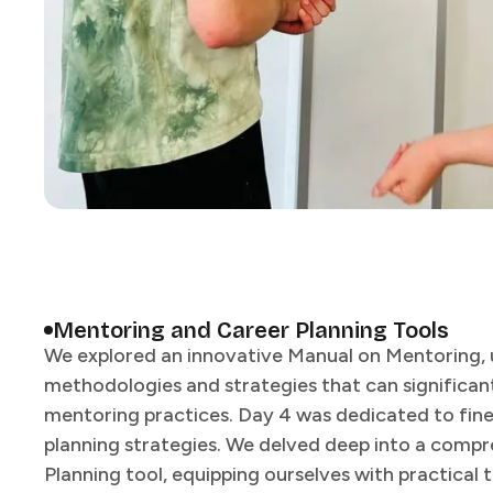
Mentoring and Career Planning Tools​​​​‌ ‍ ​‍​‍‌‍ ‌ ​‍‌‍‍‌‌‍‌ ‌‍‍‌‌‍ ‍​‍​‍​ ‍‍​‍​‍‌ ​ ‌‍​‌‌‍ ‍‌‍‍‌‌ ‌​‌ ‍‌​‍ ‍‌‍‍‌‌‍ ​‍​‍​‍ ​​‍​‍‌‍‍​‌ ​‍‌‍‌‌‌‍‌‍​‍​‍​ ‍‍​‍​‍​‍ ‌ ​ ‌ ‌​‌ ‌‌‌‍‌​‌‍‍‌‌‍ ​‍ ‌‍‍‌‌‍ ‍‌ ‌​‌‍‌‌‌‍ ‍‌ ‌​​‍ ‌‍‌‌‌‍‌​‌‍‍‌‌ ‌​​‍ ‌‍ ‌‌‍ ‌‍‌​‌‍‌‌​ ‌‌ ​​‌ ​‍‌‍‌‌‌ ​ ‌‍‌‌‌‍ ‍‌ ‌​‌‍​‌‌ ‌​‌‍‍‌‌‍ ‌‍ ‍​ ‍ ‌‍‍‌‌‍‌​​ ‌‌‍​‌‌‍​‌​ ​​​ ​‍​ ​‌‌‍‌​​ ‌‌​ ​‌​‍ ‌‌‍​ ​ ‌​​ ​ ​ ‍​​‍ ‌​ ‌​​ ‍‌‌‍‌​‌‍​ ​‍ ‌​ ‍​‌‍‌‌‌‍‌‌‌‍​ ​‍ ‌‌‍‌‍​ ​ ​ ‌​​ ​​​ ​​​ ‌‍​ ‌‍​ ​‌‌‍‌‍‌‍​‍​ ‌‍‌‍​‍​ ‍ ‌ ‌​‌ ‍‌‌ ​​‌‍‌‌​ ‌‌ ​​‌ ​‍‌‍ ‌‍‍‍‌‍‌‌‌‍​ ‌ ‌​​ ‍ ‌ ​​‌‍​‌‌ ‌​‌‍‍​​ ‌‌‍‍ ‌‍‌‌‌ ‍‌‌​​‌‌‍​ ‌ ‌​‌‍‍‌‌ ‌‍‌‍‍‌‌ ‌​‌‍‍‌‌‍‌‌‌ ​ ​‍‌‌​ ‌‌‌​​‍‌‌ ‌‍‍ ‌‍‌‌‌ ‍‌​‍‌‌​ ​ ‌​‌​​‍‌‌​ ​ ‌​‌​​‍‌‌​ ​‍​ ​‍​ ‌‍‌‍‌‌​ ‍‌​ ‌​​ ​​​ ​‍​ ‌ ‌‍‌‌‌‍‌‍​ ‌‍​ ‌‍​ ‌‍​‍‌‌​ ​‍​ ​‍​‍‌‌​ ‌‌‌​‌​​‍ ‍‌ ‌​‌‍‍‌‌ ‌​‌‍ ​‌‍‌‌​ ‌‍​‍‌‍​‌‌ ​ ‌‍‌‌‌‌‌‌‌ ​‍‌‍ ​​ ‌​‍‌‌​ ​‍‌​‌‍‌ ​ ‌ ‌​‌ ‌‌‌‍‌​‌‍‍‌‌‍ ​‍‌‍‌‍‍‌‌‍‌​​ ‌‌‍​‌‌‍​‌​ ​​​ ​‍​ ​‌‌‍‌​​ ‌‌​ ​‌​‍ ‌‌‍​ ​ ‌​​ ​ ​ ‍​​‍ ‌​ ‌​​ ‍‌‌‍‌​‌‍​ ​‍ ‌​ ‍​‌‍‌‌‌‍‌‌‌‍​ ​‍ ‌‌‍‌‍​ ​ ​ ‌​​ ​​​ ​​​ ‌‍​ ‌‍​ ​‌‌‍‌‍‌‍​‍​ ‌‍‌‍​‍​‍‌‍‌ ‌​‌ ‍‌‌ ​​‌‍‌‌​ ‌‌ ​​‌ ​‍‌‍ ‌‍‍‍‌‍‌‌‌‍​ ‌ ‌​​‍‌‍‌ ​​‌‍​‌‌ ‌​‌‍‍​​ ‌‌‍‍ ‌‍‌‌‌ ‍‌‌​​‌‌‍​ ‌ ‌​‌‍‍‌‌ ‌‍‌‍‍‌‌ ‌​‌‍‍‌‌‍‌‌‌ ​ ​‍‌‌​ ‌‌‌​​‍‌‌ ‌‍‍ ‌‍‌‌‌ ‍‌​‍‌‌​ ​ ‌​‌​​‍‌‌​ ​ ‌​‌​​‍‌‌​ ​‍​ ​‍​ ‌‍‌‍‌‌​ ‍‌​ ‌​​ ​​​ ​‍​ ‌ ‌‍‌‌‌‍‌‍​ ‌‍​ ‌‍​ ‌‍​‍‌‌​ ​‍​ ​‍​‍‌‌​ ‌‌‌​‌​​‍ ‍‌ ‌​‌‍‍‌‌ ‌​‌‍ ​‌‍‌‌​‍‌‍‌ ​​‌‍‌‌‌ ​‍‌ ​ ‌ ​​‌‍‌‌‌‍​ ‌ ‌​‌‍‍‌‌ ‌‍‌‍‌‌​ ‌‌ ​​‌ ‌‌‌‍​‍‌‍ ​‌‍‍‌‌ ​ ‌‍‍​‌‍‌‌‌‍‌​​‍​‍‌ ‌
We explored an innovative Manual on Mentoring,
methodologies and strategies that can significan
mentoring practices. Day 4 was dedicated to fine
planning strategies. We delved deep into a comp
Planning tool, equipping ourselves with practical t