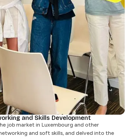
‌​ ‌‌ ​​‌ ​‍‌‍ ‌‍‍‍‌‍‌‌‌‍​ ‌ ‌​​ ‍ ‌ ​​‌‍​‌‌ ‌​‌‍‍​​ ‌‌‍‍ ‌‍‌‌‌ ‍‌‌​​‌‌‍​ ‌ ‌​‌‍‍‌‌ ‌‍‌‍‍‌‌ ‌​‌‍‍‌‌‍‌‌‌ ​ ​‍‌‌​ ‌‌‌​​‍‌‌ ‌‍‍ ‌‍‌‌‌ ‍‌​‍‌‌​ ​ ‌​‌​​‍‌‌​ ​ ‌​‌​​‍‌‌​ ​‍​ ​‍​ ‌ ‌‍​‍‌‍​‍‌‍‌​‌‍​‌​ ​​‌‍​‌​ ​​​ ‌​​ ‌ ​ ‌‌‌‍​‍​‍‌‌​ ​‍​ ​‍​‍‌‌​ ‌‌‌​‌​​‍ ‍‌ ‌​‌‍‍‌‌ ‌​‌‍ ​‌‍‌‌​ ‌‍​‍‌‍​‌‌ ​ ‌‍‌‌‌‌‌‌‌ ​‍‌‍ ​​ ‌​‍‌‌​ ​‍‌​‌‍‌ ​ ‌ ‌​‌ ‌‌‌‍‌​‌‍‍‌‌‍ ​‍‌‍‌‍‍‌‌‍‌​​ ‌‌‍​‌‌‍​‌​ ​​​ ​‍​ ​‌‌‍‌​​ ‌‌​ ​‌​‍ ‌‌‍​ ​ ‌​​ ​ ​ ‍​​‍ ‌​ ‌​​ ‍‌‌‍‌​‌‍​ ​‍ ‌​ ‍​‌‍‌‌‌‍‌‌‌‍​ ​‍ ‌‌‍‌‍​ ​ ​ ‌​​ ​​​ ​​​ ‌‍​ ‌‍​ ​‌‌‍‌‍‌‍​‍​ ‌‍‌‍​‍​‍‌‍‌ ‌​‌ ‍‌‌ ​​‌‍‌‌​ ‌‌ ​​‌ ​‍‌‍ ‌‍‍‍‌‍‌‌‌‍​ ‌ ‌​​‍‌‍‌ ​​‌‍​‌‌ ‌​‌‍‍​​ ‌‌‍‍ ‌‍‌‌‌ ‍‌‌​​‌‌‍​ ‌ ‌​‌‍‍‌‌ ‌‍‌‍‍‌‌ ‌​‌‍‍‌‌‍‌‌‌ ​ ​‍‌‌​ ‌‌‌​​‍‌‌ ‌‍‍ ‌‍‌‌‌ ‍‌​‍‌‌​ ​ ‌​‌​​‍‌‌​ ​ ‌​‌​​‍‌‌​ ​‍​ ​‍​ ‌ ‌‍​‍‌‍​‍‌‍‌​‌‍​‌​ ​​‌‍​‌​ ​​​ ‌​​ ‌ ​ ‌‌‌‍​‍​‍‌‌​ ​‍​ ​‍​‍‌‌​ ‌‌‌​‌​​‍ ‍‌ ‌​‌‍‍‌‌ ‌​‌‍ ​‌‍‌‌​‍‌‍‌ ​​‌‍‌‌‌ ​‍‌ ​ ‌ ​​‌‍‌‌‌‍​ ‌ ‌​‌‍‍‌‌ ‌‍‌‍‌‌​ ‌‌ ​​‌ ‌‌‌‍​‍‌‍ ​‌‍‍‌‌ ​ ‌‍‍​‌‍‌‌‌‍‌​​‍​‍‌ ‌
the job market in Luxembourg and other
networking and soft skills, and delved into the