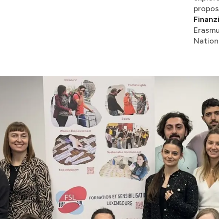
proposal writing, intercultural exchange​​​​‌ ‍ ​‍​‍‌‍ ‌ ​‍‌‍‍‌‌‍‌ ‌‍‍‌‌‍ ‍​‍​‍​ ‍‍​‍​‍‌ ​ ‌‍​‌‌‍ ‍‌‍‍‌‌ ‌​‌ ‍‌​‍ ‍‌‍‍‌‌‍ ​‍​‍​‍ ​​‍​‍‌‍‍​‌ ​‍‌‍‌‌‌‍‌‍​‍​‍​ ‍‍​‍​‍​‍ ‌ ​ ‌ ‌​‌ ‌‌‌‍‌​‌‍‍‌‌‍ ​‍ ‌‍‍‌‌‍ ‍‌ ‌​‌‍‌‌‌‍ ‍‌ ‌​​‍ ‌‍‌‌‌‍‌
Finan
Erasmu
National Agency - Anefore​​​​‌ ‍ ​‍​‍‌‍ ‌ ​‍‌‍‍‌‌‍‌ ‌‍‍‌‌‍ ‍​‍​‍​ ‍‍​‍​‍‌ ​ ‌‍​‌‌‍ ‍‌‍‍‌‌ ‌​‌ ‍‌​‍ ‍‌‍‍‌‌‍ ​‍​‍​‍ ​​‍​‍‌‍‍​‌ ​‍‌‍‌‌‌‍‌‍​‍​‍​ ‍‍​‍​‍​‍ ‌ ​ ‌ ‌​‌ ‌‌‌‍‌​‌‍‍‌‌‍ ​‍ ‌‍‍‌‌‍ ‍‌ ‌​‌‍‌‌‌‍ ‍‌ ‌​​‍ ‌‍‌‌‌‍‌​‌‍‍‌‌ ‌​​‍ ‌‍ ‌‌‍ ‌‍‌​‌‍‌‌​ ‌‌ ​​‌ ​‍‌‍‌‌‌ ​ ‌‍‌‌‌‍ ‍‌ ‌​‌‍​‌‌ ‌​‌‍‍‌‌‍ ‌‍ ‍​ ‍ ‌‍‍‌‌‍‌​​ ‌‌‍​‌‌‍​‌​ ​​​ ​‍​ ​‌‌‍‌​​ ‌‌