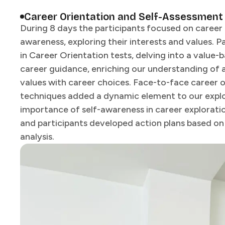
Career Orientation and Self-Assessment​​​​‌ ‍ ​‍​‍‌‍ ‌ ​‍‌‍‍‌‌‍‌ ‌‍‍‌‌‍ ‍​‍​‍​ ‍‍​‍​‍‌ ​ ‌‍​‌‌‍ ‍‌‍‍‌‌ ‌​‌ ‍‌​‍ ‍‌‍‍‌‌‍ ​‍​‍​‍ ​​‍​‍‌‍‍​‌ ​‍‌‍‌‌‌‍‌‍​‍​‍​ ‍‍​‍​‍​‍ ‌ ​ ‌ ‌​‌ ‌‌‌‍‌​‌‍‍‌‌‍ ​‍ ‌‍‍‌‌‍ ‍‌ ‌​‌‍‌‌‌‍ ‍‌ ‌​​‍ ‌‍‌‌‌‍‌​‌‍‍‌‌ ‌​​‍ ‌‍ ‌‌‍ ‌‍‌​‌‍‌‌​ ‌‌ ​​‌ ​‍‌‍‌‌‌ ​ ‌‍‌‌‌‍ ‍‌ ‌​‌‍​‌‌ ‌​‌‍‍‌‌‍ ‌‍ ‍​ ‍ ‌‍‍‌‌‍‌​​ ‌‌‍​‌‌‍​‌​ ​​​ ​‍​ ​‌‌‍‌​​ ‌‌​ ​‌​‍ ‌‌‍​ ​ ‌​​ ​ ​ ‍​​‍ ‌​ ‌​​ ‍‌‌‍‌​‌‍​ ​‍ ‌​ ‍​‌‍‌‌‌‍‌‌‌‍​ ​‍ ‌‌‍‌‍​ ​ ​ ‌​​ ​​​ ​​​ ‌‍​ ‌‍​ ​‌‌‍‌‍‌‍​‍​ ‌‍‌‍​‍​ ‍ ‌ ‌​‌ ‍‌‌ ​​‌‍‌‌​ ‌‌ ​​‌ ​‍‌‍ ‌‍‍‍‌‍‌‌‌‍​ ‌ ‌​​ ‍ ‌ ​​‌‍​‌‌ ‌​‌‍‍​​ ‌‌‍‍ ‌‍‌‌‌ ‍‌‌​​‌‌‍​ ‌ ‌​‌‍‍‌‌ ‌‍‌‍‍‌‌ ‌​‌‍‍‌‌‍‌‌‌ ​ ​‍‌‌​ ‌‌‌​​‍‌‌ ‌‍‍ ‌‍‌‌‌ ‍‌​‍‌‌​ ​ ‌​‌​​‍‌‌​ ​ ‌​‌​​‍‌‌​ ​‍​ ​‍​ ​‍​ ‍​​ ‌ ‌‍​‍‌‍‌‌​ ‌‍​ ‍‌‌‍‌‍​ ‌​‌‍‌‌​ ‌‌‌‍‌‍​‍‌‌​ ​‍​ ​‍​‍‌‌​ ‌‌‌​‌​​‍ ‍‌ ‌​‌‍‍‌‌ ‌​‌‍ ​‌‍‌‌​ ‌‍​‍‌‍​‌‌ ​ ‌‍‌‌‌‌‌‌‌ ​‍‌‍ ​​ ‌​‍‌‌​ ​‍‌​‌‍‌ ​ ‌ ‌​‌ ‌‌‌‍‌​‌‍‍‌‌‍ ​‍‌‍‌‍‍‌‌‍‌​​ ‌‌‍​‌‌‍​‌​ ​​​ ​‍​ ​‌‌‍‌​​ ‌‌​ ​‌​‍ ‌‌‍​ ​ ‌​​ ​ ​ ‍​​‍ ‌​ ‌​​ ‍‌‌‍‌​‌‍​ ​‍ ‌​ ‍​‌‍‌‌‌‍‌‌‌‍​ ​‍ ‌‌‍‌‍​ ​ ​ ‌​​ ​​​ ​​​ ‌‍​ ‌‍​ ​‌‌‍‌‍‌‍​‍​ ‌‍‌‍​‍​‍‌‍‌ ‌​‌ ‍‌‌ ​​‌‍‌‌​ ‌‌ ​​‌ ​‍‌‍ ‌‍‍‍‌‍‌‌‌‍​ ‌ ‌​​‍‌‍‌ ​​‌‍​‌‌ ‌​‌‍‍​​ ‌‌‍‍ ‌‍‌‌‌ ‍‌‌​​‌‌‍​ ‌ ‌​‌‍‍‌‌ ‌‍‌‍‍‌‌ ‌​‌‍‍‌‌‍‌‌‌ ​ ​‍‌‌​ ‌‌‌​​‍‌‌ ‌‍‍ ‌‍‌‌‌ ‍‌​‍‌‌​ ​ ‌​‌​​‍‌‌​ ​ ‌​‌​​‍‌‌​ ​‍​ ​‍​ ​‍​ ‍​​ ‌ ‌‍​‍‌‍‌‌​ ‌‍​ ‍‌‌‍‌‍​ ‌​‌‍‌‌​ ‌‌‌‍‌‍​‍‌‌​ ​‍​ ​‍​‍‌‌​ ‌‌‌​‌​​‍ ‍‌ ‌​‌‍‍‌‌ ‌​‌‍ ​‌‍‌‌​‍‌‍‌ ​​‌‍‌‌‌ ​‍‌ ​ ‌ ​​‌‍‌‌‌‍​ ‌ ‌​‌‍‍‌‌ ‌‍‌‍‌‌​ ‌‌ ​​‌ ‌‌‌‍​‍‌‍ ​‌‍‍‌‌ ​ ‌‍‍​‌‍‌‌‌‍‌​​‍​‍‌ ‌
During 8 days the participants focused on career 
awareness, exploring their interests and values. 
in Career Orientation tests, delving into a value
career guidance, enriching our understanding of a
values with career choices. Face-to-face career o
techniques added a dynamic element to our explo
importance of self-awareness in career explorat
and participants developed action plans based 
analysis. ​​​​‌ ‍ ​‍​‍‌‍ ‌ ​‍‌‍‍‌‌‍‌ ‌‍‍‌‌‍ ‍​‍​‍​ ‍‍​‍​‍‌ ​ ‌‍​‌‌‍ ‍‌‍‍‌‌ ‌​‌ ‍‌​‍ ‍‌‍‍‌‌‍ ​‍​‍​‍ ​​‍​‍‌‍‍​‌ ​‍‌‍‌‌‌‍‌‍​‍​‍​ ‍‍​‍​‍​‍ ‌ ​ ‌ ‌​‌ ‌‌‌‍‌​‌‍‍‌‌‍ ​‍ ‌‍‍‌‌‍ ‍‌ ‌​‌‍‌‌‌‍ ‍‌ ‌​​‍ ‌‍‌‌‌‍‌​‌‍‍‌‌ ‌​​‍ ‌‍ ‌‌‍ ‌‍‌​‌‍‌‌​ ‌‌ ​​‌ ​‍‌‍‌‌‌ ​ ‌‍‌‌‌‍ ‍‌ ‌​‌‍​‌‌ ‌​‌‍‍‌‌‍ ‌‍ ‍​ ‍ ‌‍‍‌‌‍‌​​ ‌‌‍​‌‌‍​‌​ ​​​ ​‍​ ​‌‌‍‌​​ ‌‌​ ​‌​‍ ‌‌‍​ ​ ‌​​ ​ ​ ‍​​‍ ‌​ ‌​​ ‍‌‌‍‌​‌‍​ ​‍ ‌​ ‍​‌‍‌‌‌‍‌‌‌‍​ ​‍ ‌‌‍‌‍​ ​ ​ ‌​​ ​​​ ​​​ ‌‍​ ‌‍​ ​‌‌‍‌‍‌‍​‍​ ‌‍‌‍​‍​ ‍ ‌ ‌​‌ ‍‌‌ ​​‌‍‌‌​ ‌‌ ​​‌ ​‍‌‍ ‌‍‍‍‌‍‌‌‌‍​ ‌ ‌​​ ‍ ‌ ​​‌‍​‌‌ ‌​‌‍‍​​ ‌‌‍‍ ‌‍‌‌‌ ‍‌‌​​‌‌‍​ ‌ ‌​‌‍‍‌‌ ‌‍‌‍‍‌‌ ‌​‌‍‍‌‌‍‌‌‌ ​ ​‍‌‌​ ‌‌‌​​‍‌‌ ‌‍‍ ‌‍‌‌‌ ‍‌​‍‌‌​ ​ ‌​‌​​‍‌‌​ ​ ‌​‌​​‍‌‌​ ​‍​ ​‍​ ​‍​ ‍​​ ‌ ‌‍​‍‌‍‌‌​ ‌‍​ ‍‌‌‍‌‍​ ‌​‌‍‌‌​ ‌‌‌‍‌‍​‍‌‌​ ​‍​ ​‍​‍‌‌​ ‌‌‌​‌​​‍ ‍‌‍‌​‌‍‌‌‌ ​ ‌‍​ ‌ ​‍‌‍‍‌‌ ​​‌ ‌​‌‍‍‌‌‍ ‌‍ ‍​ ‌‍​‍‌‍​‌‌ ​ ‌‍‌‌‌‌‌‌‌ ​‍‌‍ ​​ ‌​‍‌‌​ ​‍‌​‌‍‌ ​ ‌ ‌​‌ ‌‌‌‍‌​‌‍‍‌‌‍ ​‍‌‍‌‍‍‌‌‍‌​​ ‌‌‍​‌‌‍​‌​ ​​​ ​‍​ ​‌‌‍‌​​ ‌‌​ ​‌​‍ ‌‌‍​ ​ ‌​​ ​ ​ ‍​​‍ ‌​ ‌​​ ‍‌‌‍‌​‌‍​ ​‍ ‌​ ‍​‌‍‌‌‌‍‌‌‌‍​ ​‍ ‌‌‍‌‍​ ​ ​ ‌​​ ​​​ ​​​ ‌‍​ ‌‍​ ​‌‌‍‌‍‌‍​‍​ ‌‍‌‍​‍​‍‌‍‌ ‌​‌ ‍‌‌ ​​‌‍‌‌​ ‌‌ ​​‌ ​‍‌‍ ‌‍‍‍‌‍‌‌‌‍​ ‌ ‌​​‍‌‍‌ ​​‌‍​‌‌ ‌​‌‍‍​​ ‌‌‍‍ ‌‍‌‌‌ ‍‌‌​​‌‌‍​ ‌ ‌​‌‍‍‌‌ ‌‍‌‍‍‌‌ ‌​‌‍‍‌‌‍‌‌‌ ​ ​‍‌‌​ ‌‌‌​​‍‌‌ ‌‍‍ ‌‍‌‌‌ ‍‌​‍‌‌​ ​ ‌​‌​​‍‌‌​ ​ ‌​‌​​‍‌‌​ ​‍​ ​‍​ ​‍​ ‍​​ ‌ ‌‍​‍‌‍‌‌​ ‌‍​ ‍‌‌‍‌‍​ ‌​‌‍‌‌​ ‌‌‌‍‌‍​‍‌‌​ ​‍​ ​‍​‍‌‌​ ‌‌‌​‌​​‍ ‍‌‍‌​‌‍‌‌‌ ​ ‌‍​ ‌ ​‍‌‍‍‌‌ ​​‌ ‌​‌‍‍‌‌‍ ‌‍ ‍​‍‌‍‌ ​​‌‍‌‌‌ ​‍‌ ​ ‌ ​​‌‍‌‌‌‍​ ‌ ‌​‌‍‍‌‌ ‌‍‌‍‌‌​ ‌‌ ​​‌ ‌‌‌‍​‍‌‍ ​‌‍‍‌‌ ​ ‌‍‍​‌‍‌‌‌‍‌​​‍​‍‌ ‌