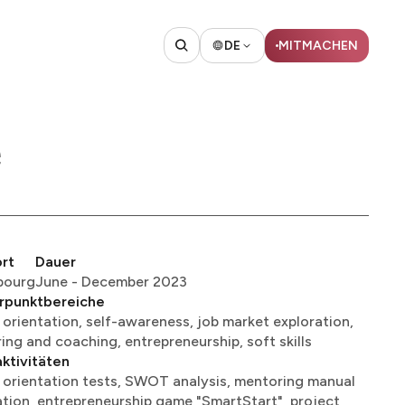
DE
MITMACHEN​​​​‌ ‍ ​‍​‍‌‍ ‌ ​‍‌‍‍‌‌‍‌ ‌‍‍‌‌‍ ‍​‍​‍​ ‍‍​‍​‍‌ ​ ‌‍​‌‌‍ ‍‌‍‍‌‌ ‌​‌ ‍‌​‍ ‍‌‍‍‌‌‍ ​‍​‍​‍ ​​‍​‍‌‍‍​‌ ​‍‌‍‌‌‌‍‌‍​‍​‍​ ‍‍​‍​‍​‍ ‌ ​ ‌ ‌​‌ ‌‌‌‍‌​‌‍‍‌‌‍ ​‍ ‌‍‍‌‌‍ ‍‌ ‌​‌‍‌‌‌‍ ‍‌ ‌​​‍ ‌‍‌‌‌‍‌​‌‍‍‌‌ ‌​​‍ ‌‍ ‌‌‍ ‌‍‌​‌‍‌‌​ ‌‌ ​​‌ ​‍‌‍‌‌‌ ​ ‌‍‌‌‌‍ ‍‌ ‌​‌‍​‌‌ ‌​‌‍‍‌‌‍ ‌‍ ‍​ ‍ ‌‍‍‌‌‍‌​​ ‌​ ‌‌​ ‌​​ ​ ​ ‌ ​ ​​​ ​‍​ ‌‌​ ‌ ​‍ ‌​ ‌ ‌‍‌‌‌‍​‍‌‍​ ​‍ ‌​ ‌​​ ‌‍‌‍​ ​ ‌‌​‍ ‌‌‍​‍​ ​‍​ ‍​​ ‌​​‍ ‌​ ‌‌​ ​‍‌‍‌​‌‍​ ​ ‍​​ ‍‌‌‍‌‍​ ‌ ‌‍​ ​ ‍‌‌‍‌‍​ ‌‌​ ‍ ‌ ‌​‌ ‍‌‌ ​​‌‍‌‌​ ‌‌ ​ ‌‍‍‌‌ ‌​‌‍‌‌‌‌​ ‌‍‌‌‌ ‌​‌ ‌​‌‍‍‌‌‍ ‍‌‍‌ ‌ ​ ​ ‍ ‌ ​​‌‍​‌‌ ‌​‌‍‍​​ ‌‌‍ ‍‌‍​‌‌ ‌‍‌‍​‍‌‍​‌‌ ​‍​‍ ‍‌‍​ ‌ ‌​‌‍​‌‌​​‍‌ ‌‌‌ ‌​‌ ‌​‌‍ ‌‍ ‍​‍ ‍‌ ‌​‌‍‌‌‌ ‍​‌ ‌​​ ‌‍​‍‌‍​‌‌ ​ ‌‍‌‌‌‌‌‌‌ ​‍‌‍ ​​ ‌​‍‌‌​ ​‍‌​‌‍‌ ​ ‌ ‌​‌ ‌‌‌‍‌​‌‍‍‌‌‍ ​‍‌‍‌‍‍‌‌‍‌​​ ‌​ ‌‌​ ‌​​ ​ ​ ‌ ​ ​​​ ​‍​ ‌‌​ ‌ ​‍ ‌​ ‌ ‌‍‌‌‌‍​‍‌‍​ ​‍ ‌​ ‌​​ ‌‍‌‍​ ​ ‌‌​‍ ‌‌‍​‍​ ​‍​ ‍​​ ‌​​‍ ‌​ ‌‌​ ​‍‌‍‌​‌‍​ ​ ‍​​ ‍‌‌‍‌‍​ ‌ ‌‍​ ​ ‍‌‌‍‌‍​ ‌‌​‍‌‍‌ ‌​‌ ‍‌‌ ​​‌‍‌‌​ ‌‌ ​ ‌‍‍‌‌ ‌​‌‍‌‌‌‌​ ‌‍‌‌‌ ‌​‌ ‌​‌‍‍‌‌‍ ‍‌‍‌ ‌ ​ ​‍‌‍‌ ​​‌‍​‌‌ ‌​‌‍‍​​ ‌‌‍ ‍‌‍​‌‌ ‌‍‌‍​‍‌‍​‌‌ ​‍​‍ ‍‌‍​ ‌ ‌​‌‍​‌‌​​‍‌ ‌‌‌ ‌​‌ ‌​‌‍ ‌‍ ‍​‍ ‍‌ ‌​‌‍‌‌‌ ‍​‌ ‌​​‍‌‍‌ ​​‌‍‌‌‌ ​‍‌ ​ ‌ ​​‌‍‌‌‌‍​ ‌ ‌​‌‍‍‌‌ ‌‍‌‍‌‌​ ‌‌ ​​‌ ‌‌‌‍​‍‌‍ ​‌‍‍‌‌ ​ ‌‍‍​‌‍‌‌‌‍‌​​‍​‍‌ ‌
‍‌ ‌
rt
Dauer
‌‌​ ​‍‌​‌‍‌ ​ ‌ ‌​‌ ‌‌‌‍‌​‌‍‍‌‌‍ ​‍‌‍‌‍‍‌‌‍‌​​ ‌‌‍​‌‌‍​‌​ ​​​ ​‍​ ​‌‌‍‌​​ ‌‌​ ​‌​‍ ‌‌‍​ ​ ‌​​ ​ ​ ‍​​‍ ‌​ ‌​​ ‍‌‌‍‌​‌‍​ ​‍ ‌​ ‍​‌‍‌‌‌‍‌‌‌‍​ ​‍ ‌‌‍‌‍​ ​ ​ ‌​​ ​​​ ​​​ ‌‍​ ‌‍​ ​‌‌‍‌‍‌‍​‍​ ‌‍‌‍​‍​‍‌‍‌ ‌​‌ ‍‌‌ ​​‌‍‌‌​ ‌‌ ​​‌ ​‍‌‍ ‌‍‍‍‌‍‌‌‌‍​ ‌ ‌​​‍‌‍‌ ​​‌‍​‌‌ ‌​‌‍‍​​ ‌‌‍‌​‌‍‌‌‌ ‌​‌‍​‌‌‍‍‌‌‍ ​‌ ​ ​‍‌‌​ ‌‌‌​​‍‌‌ ‌‍‍ ‌‍‌‌‌ ‍‌​‍‌‌​ ​ ‌​‌​​‍‌‌​ ​ ‌​‌​​‍‌‌​ ​‍​ ​‍‌‍​‍‌‍‌‍‌‍​ ​ ‍​​ ‍​​ ​ ​ ‌‌‌‍‌‍‌‍​ ​ ​‍​ ​‍‌‍‌‍​‍‌‌​ ​‍​ ​‍​‍‌‌​ ‌‌‌​‌​​‍ ‍‌‍‍‌‌‍ ‍‌‍‌‍‌‍ ​‍‌‍‌ ​​‌‍‌‌‌ ​‍‌ ​ ‌ ​​‌‍‌‌‌‍​ ‌ ‌​‌‍‍‌‌ ‌‍‌‍‌‌​ ‌‌ ​​‌ ‌‌‌‍​‍‌‍ ​‌‍‍‌‌ ​ ‌‍‍​‌‍‌‌‌‍‌​​‍​‍‌ ‌
June - December 2023​​​​‌ ‍ ​‍​‍‌‍ ‌ ​‍‌‍‍‌‌‍‌ ‌‍‍‌‌‍ ‍​‍​‍​ ‍‍​‍​‍‌ ​ ‌‍​‌‌‍ ‍‌‍‍‌‌ ‌​‌ ‍‌​‍ ‍‌‍‍‌‌‍ ​‍​‍​‍ ​​‍​‍‌‍‍​‌ ​‍‌‍‌‌‌‍‌‍​‍​‍​ ‍‍​‍​‍​‍ ‌ ​ ‌ ‌​‌ ‌‌‌‍‌​‌‍‍‌‌‍ ​‍ ‌‍‍‌‌‍ ‍‌ ‌​‌‍‌‌‌‍ ‍‌ ‌​​‍ ‌‍‌‌‌‍‌​‌‍‍‌‌ ‌​​‍ ‌‍ ‌‌‍ ‌‍‌​‌‍‌‌​ ‌‌ ​​‌ ​‍‌‍‌‌‌ ​ ‌‍‌‌‌‍ ‍‌ ‌​‌‍​‌‌ ‌​‌‍‍‌‌‍ ‌‍ ‍​ ‍ ‌‍‍‌‌‍‌​​ ‌‌‍​‌‌‍​‌​ ​​​ ​‍​ ​‌‌‍‌​​ ‌‌​ ​‌​‍ ‌‌‍​ ​ ‌​​ ​ ​ ‍​​‍ ‌​ ‌​​ ‍‌‌‍‌​‌‍​ ​‍ ‌​ ‍​‌‍‌‌‌‍‌‌‌‍​ ​‍ ‌‌‍‌‍​ ​ ​ ‌​​ ​​​ ​​​ ‌‍​ ‌‍​ ​‌‌‍‌‍‌‍​‍​ ‌‍‌‍​‍​ ‍ ‌ ‌​‌ ‍‌‌ ​​‌‍‌‌​ ‌‌ ​​‌ ​‍‌‍ ‌‍‍‍‌‍‌‌‌‍​ ‌ ‌​​ ‍ ‌ ​​‌‍​‌‌ ‌​‌‍‍​​ ‌‌‍‌​‌‍‌‌‌ ‌​‌‍​‌‌‍‍‌‌‍ ​‌ ​ ​‍‌‌​ ‌‌‌​​‍‌‌ ‌‍‍ ‌‍‌‌‌ ‍‌​‍‌‌​ ​ ‌​‌​​‍‌‌​ ​ ‌​‌​​‍‌‌​ ​‍​ ​‍‌‍‌‌‌‍​ ‌‍​‍​ ​‌​ ‌​​ ‌‌‌‍‌​​ ​‍​ ​‍​ ​​​ ‌​​ ‍‌​‍‌‌​ ​‍​ ​‍​‍‌‌​ ‌‌‌​‌​​‍ ‍‌‍‍‌‌‍ ‍‌‍‌‍‌‍ ​ ‌‍​‍‌‍​‌‌ ​ ‌‍‌‌‌‌‌‌‌ ​‍‌‍ ​​ ‌​‍‌‌​ ​‍‌​‌‍‌ ​ ‌ ‌​‌ ‌‌‌‍‌​‌‍‍‌‌‍ ​‍‌‍‌‍‍‌‌‍‌​​ ‌‌‍​‌‌‍​‌​ ​​​ ​‍​ ​‌‌‍‌​​ ‌‌​ ​‌​‍ ‌‌‍​ ​ ‌​​ ​ ​ ‍​​‍ ‌​ ‌​​ ‍‌‌‍‌​‌‍​ ​‍ ‌​ ‍​‌‍‌‌‌‍‌‌‌‍​ ​‍ ‌‌‍‌‍​ ​ ​ ‌​​ ​​​ ​​​ ‌‍​ ‌‍​ ​‌‌‍‌‍‌‍​‍​ ‌‍‌‍​‍​‍‌‍‌ ‌​‌ ‍‌‌ ​​‌‍‌‌​ ‌‌ ​​‌ ​‍‌‍ ‌‍‍‍‌‍‌‌‌‍​ ‌ ‌​​‍‌‍‌ ​​‌‍​‌‌ ‌​‌‍‍​​ ‌‌‍‌​‌‍‌‌‌ ‌​‌‍​‌‌‍‍‌‌‍ ​‌ ​ ​‍‌‌​ ‌‌‌​​‍‌‌ ‌‍‍ ‌‍‌‌‌ ‍‌​‍‌‌​ ​ ‌​‌​​‍‌‌​ ​ ‌​‌​​‍‌‌​ ​‍​ ​‍‌‍‌‌‌‍​ ‌‍​‍​ ​‌​ ‌​​ ‌‌‌‍‌​​ ​‍​ ​‍​ ​​​ ‌​​ ‍‌​‍‌‌​ ​‍​ ​‍​‍‌‌​ ‌‌‌​‌​​‍ ‍‌‍‍‌‌‍ ‍‌‍‌‍‌‍ ​‍‌‍‌ ​​‌‍‌‌‌ ​‍‌ ​ ‌ ​​‌‍‌‌‌‍​ ‌ ‌​‌‍‍‌‌ ‌‍‌‍‌‌​ ‌‌ ​​‌ ‌‌‌‍​‍‌‍ ​‌‍‍‌‌ ​ ‌‍‍​‌‍‌‌‌‍‌​​‍​‍‌ ‌
rpunktbereiche
 orientation, self-awareness, job market exploration,
‍​‍​‍​‍ ‌ ​ ‌ ‌​‌ ‌‌‌‍‌​‌‍‍‌‌‍ ​‍ ‌‍‍‌‌‍ ‍‌ ‌​‌‍‌‌‌‍ ‍‌ ‌​​‍ ‌‍‌‌‌‍‌​‌‍‍‌‌ ‌​​‍ ‌‍ ‌‌‍ ‌‍‌​‌‍‌‌​ ‌‌ ​​‌ ​‍‌‍‌‌‌ ​ ‌‍‌‌‌‍ ‍‌ ‌​‌‍​‌‌ ‌​‌‍‍‌‌‍ ‌‍ ‍​ ‍ ‌‍‍‌‌‍‌​​ ‌‌‍​‌‌‍​‌​ ​​​ ​‍​ ​‌‌‍‌​​ ‌‌​ ​‌​‍ ‌‌‍​ ​ ‌​​ ​ ​ ‍​​‍ ‌​ ‌​​ ‍‌‌‍‌​‌‍​ ​‍ ‌​ ‍​‌‍‌‌‌‍‌‌‌‍​ ​‍ ‌‌‍‌‍​ ​ ​ ‌​​ ​​​ ​​​ ‌‍​ ‌‍​ ​‌‌‍‌‍‌‍​‍​ ‌‍‌‍​‍​ ‍ ‌ ‌​‌ ‍‌‌ ​​‌‍‌‌​ ‌‌ ​​‌ ​‍‌‍ ‌‍‍‍‌‍‌‌‌‍​ ‌ ‌​​ ‍ ‌ ​​‌‍​‌‌ ‌​‌‍‍​​ ‌‌‍‌​‌‍‌‌‌ ‌​‌‍​‌‌‍‍‌‌‍ ​‌ ​ ​‍‌‌​ ‌‌‌​​‍‌‌ ‌‍‍ ‌‍‌‌‌ ‍‌​‍‌‌​ ​ ‌​‌​​‍‌‌​ ​ ‌​‌​​‍‌‌​ ​‍​ ​‍‌‍​‌​ ​ ​ ‍​​ ​ ​ ‌ ‌‍​‌‌‍​ ‌‍‌​‌‍​‌‌‍‌​​ ‌‌‌‍​ ​‍‌‌​ ​‍​ ​‍​‍‌‌​ ‌‌‌​‌​​‍ ‍‌‍‍‌‌‍ ‍‌‍‌‍‌‍ ​ ‌‍​‍‌‍​‌‌ ​ ‌‍‌‌‌‌‌‌‌ ​‍‌‍ ​​ ‌​‍‌‌​ ​‍‌​‌‍‌ ​ ‌ ‌​‌ ‌‌‌‍‌​‌‍‍‌‌‍ ​‍‌‍‌‍‍‌‌‍‌​​ ‌‌‍​‌‌‍​‌​ ​​​ ​‍​ ​‌‌‍‌​​ ‌‌​ ​‌​‍ ‌‌‍​ ​ ‌​​ ​ ​ ‍​​‍ ‌​ ‌​​ ‍‌‌‍‌​‌‍​ ​‍ ‌​ ‍​‌‍‌‌‌‍‌‌‌‍​ ​‍ ‌‌‍‌‍​ ​ ​ ‌​​ ​​​ ​​​ ‌‍​ ‌‍​ ​‌‌‍‌‍‌‍​‍​ ‌‍‌‍​‍​‍‌‍‌ ‌​‌ ‍‌‌ ​​‌‍‌‌​ ‌‌ ​​‌ ​‍‌‍ ‌‍‍‍‌‍‌‌‌‍​ ‌ ‌​​‍‌‍‌ ​​‌‍​‌‌ ‌​‌‍‍​​ ‌‌‍‌​‌‍‌‌‌ ‌​‌‍​‌‌‍‍‌‌‍ ​‌ ​ ​‍‌‌​ ‌‌‌​​‍‌‌ ‌‍‍ ‌‍‌‌‌ ‍‌​‍‌‌​ ​ ‌​‌​​‍‌‌​ ​ ‌​‌​​‍‌‌​ ​‍​ ​‍‌‍​‌​ ​ ​ ‍​​ ​ ​ ‌ ‌‍​‌‌‍​ ‌‍‌​‌‍​‌‌‍‌​​ ‌‌‌‍​ ​‍‌‌​ ​‍​ ​‍​‍‌‌​ ‌‌‌​‌​​‍ ‍‌‍‍‌‌‍ ‍‌‍‌‍‌‍ ​‍‌‍‌ ​​‌‍‌‌‌ ​‍‌ ​ ‌ ​​‌‍‌‌‌‍​ ‌ ‌​‌‍‍‌‌ ‌‍‌‍‌‌​ ‌‌ ​​‌ ‌‌‌‍​‍‌‍ ​‌‍‍‌‌ ​ ‌‍‍​‌‍‌‌‌‍‌​​‍​‍‌ ‌
ktivitäten
 orientation tests, SWOT analysis, mentoring manual
ation, entrepreneurship game "SmartStart", project