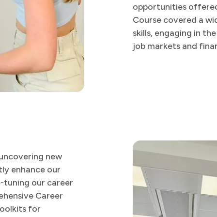
opportunities offered
Course covered a wid
skills, engaging in t
job markets and financial opportunities in Luxembourg. ​​​​‌ ‍ ​‍​‍‌‍ ‌ ​‍‌‍‍‌‌‍‌ ‌‍‍‌‌‍ ‍​‍​‍​ ‍‍​‍​‍‌ ​ ‌‍​‌‌‍ ‍‌‍‍‌‌ ‌​‌ ‍‌​‍ ‍‌‍‍‌‌‍ ​‍​‍​‍ ​​‍​‍‌‍‍​‌ ​‍‌‍‌‌‌‍‌‍​‍​‍​ ‍‍​‍​‍​‍ ‌ ​ ‌ ‌​‌ ‌‌‌‍‌​‌‍‍‌‌‍ ​‍ ‌‍‍‌‌‍ ‍‌ ‌​‌‍‌‌‌‍ ‍‌ ‌​​‍ ‌‍‌‌‌‍‌​‌‍‍‌‌ ‌​​‍ ‌‍ ‌‌‍ ‌‍‌​‌‍‌‌​ ‌‌ ​​‌ ​‍‌‍‌‌‌ ​ ‌‍‌‌‌‍ ‍‌ ‌​‌‍​‌‌ ‌​‌‍‍‌‌‍ ‌‍ ‍​ ‍ ‌‍‍‌‌‍‌​​ ‌‌‍​‌‌‍​‌​ ​​​ ​‍​ ​‌‌‍‌​​ ‌‌​ ​‌​‍ ‌‌‍​ ​ ‌​​ ​ ​ ‍​​‍ ‌​ ‌​​ ‍‌‌‍‌​‌‍​ ​‍ ‌​ ‍​‌‍‌‌‌‍‌‌‌‍​ ​‍ ‌‌‍‌‍​ ​ ​ ‌​​ ​​​ ​​​ ‌‍​ ‌‍​ ​‌‌‍‌‍‌‍​‍​ ‌‍‌‍​‍​ ‍ ‌ ‌​‌ ‍‌‌ ​​‌‍‌‌​ ‌‌ ​​‌ ​‍‌‍ ‌‍‍‍‌‍‌‌‌‍​ ‌ ‌​​ ‍ ‌ ​​‌‍​‌‌ ‌​‌
 uncovering new
tly enhance our
-tuning our career
rehensive Career
oolkits for