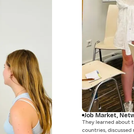
Job Market, Networking and Skills Development​​​​‌ ‍ ​‍​‍‌‍ ‌ ​‍‌‍‍‌‌‍‌ ‌‍‍‌‌‍ ‍​‍​‍​ ‍‍​‍​‍‌ ​ ‌‍​‌‌‍ ‍‌‍‍‌‌ ‌​‌ ‍‌​‍ ‍‌‍‍‌‌‍ ​‍​‍​‍ ​​‍​‍‌‍‍​‌ ​‍‌‍‌‌‌‍‌‍​‍​‍​ ‍‍​‍​‍​‍ ‌ ​ ‌ ‌​‌ ‌‌‌‍‌​‌‍‍‌‌‍ ​‍ ‌‍‍‌‌‍ ‍‌ ‌​‌‍‌‌‌‍ ‍‌ ‌​​‍ ‌‍‌‌‌‍‌​‌‍‍‌‌ ‌​​‍ ‌‍ ‌‌‍ ‌‍‌​‌‍‌‌​ ‌‌ ​​‌ ​‍‌‍‌‌‌ ​ ‌‍‌‌‌‍ ‍‌ ‌​‌‍​‌‌ ‌​‌‍‍‌‌‍ ‌‍ ‍​ ‍ ‌‍‍‌‌‍‌​​ ‌‌‍​‌‌‍​‌​ ​​​ ​‍​ ​‌‌‍‌​​ ‌‌​ ​‌​‍ ‌‌‍​ ​ ‌​​ ​ ​ ‍​​‍ ‌​ ‌​​ ‍‌‌‍‌​‌‍​ ​‍ ‌​ ‍​‌‍‌‌‌‍‌‌‌‍​ ​‍ ‌‌‍‌‍​ ​ ​ ‌​​ ​​​ ​​​ ‌‍​ ‌‍​ ​‌‌‍‌‍‌‍​‍​ ‌‍‌‍​‍​ ‍ ‌ ‌​‌ ‍‌‌ ​​‌‍‌
They learned about 
countries, discussed 