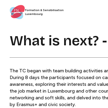
Formation & Sensibilisation
Luxembourg​​​​‌ ‍ ​‍​‍‌‍ ‌ ​‍‌‍‍‌‌‍‌ ‌‍‍‌‌‍ ‍​‍​‍​ ‍‍​‍​‍‌ ​ ‌‍​‌‌‍ ‍‌‍‍‌‌ ‌​‌ ‍‌​‍ ‍‌‍‍‌‌‍ ​‍​‍​‍ ​​‍​‍‌‍‍​‌ ​‍‌‍‌‌‌‍‌‍​‍​‍​ ‍‍​‍​‍​‍ ‌ ​ ‌ ‌​‌ ‌‌‌‍‌​‌‍‍‌‌‍ ​‍ ‌‍‍‌‌‍ ‍‌ ‌​‌‍‌‌‌‍ ‍‌ ‌​​‍ ‌‍‌‌‌‍‌​‌‍‍‌‌ ‌​​‍ ‌‍ ‌‌‍ ‌‍‌​‌‍‌‌​ ‌‌ ​​‌ ​‍‌‍‌‌‌ ​ ‌‍‌‌‌‍ ‍‌ ‌​‌‍​‌‌ ‌​‌‍‍‌‌‍ ‌‍ ‍​ ‍ ‌‍‍‌‌‍‌​​ ‌​ ‌‌​ ‌​​ ​ ​ ‌ ​ ​​​ ​‍​ ‌‌​ ‌ ​‍ ‌​ ‌ ‌‍‌‌‌‍​‍‌‍​ ​‍ ‌​ ‌​​ ‌‍‌‍​ ​ ‌‌​‍ ‌‌‍​‍​ ​‍​ ‍​​ ‌​​‍ ‌​ ‌‌​ ​‍‌‍‌​‌‍​ ​ ‍​​ ‍‌‌‍‌‍​ ‌ ‌‍​ ​ ‍‌‌‍‌‍​ ‌‌​ ‍ ‌ ‌​‌ ‍‌‌ ​​‌‍‌‌​ ‌‌ ​ ‌‍‍‌‌ ‌​‌‍‌‌‌‌​ ‌‍‌‌‌ ‌​‌ ‌​‌‍‍‌‌‍ ‍‌‍‌ ‌ ​ ​ ‍ ‌ ​​‌‍​‌‌ ‌​‌‍‍​​ ‌‌‍​‍‌ ​‍‌‍​‌‌‍ ‍‌‍‌​‌‍‍‌‌‍ ‍‌‍‌ ​‍ ‍‌‍​‍‌ ​‍‌‍​‌‌‍ ‍‌‍‌​‌​ ‍‌‍​‌‌‍ ‌‌‍‌‌​ ‌‍​‍‌‍​‌‌ ​ ‌‍‌‌‌‌‌‌‌ ​‍‌‍ ​​ ‌​‍‌‌​ ​‍‌​‌‍‌ ​ ‌ ‌​‌ ‌‌‌‍‌​‌‍‍‌‌‍ ​‍‌‍‌‍‍‌‌‍‌​​ ‌​ ‌‌​ ‌​​ ​ ​ ‌ ​ ​​​ ​‍​ ‌‌​ ‌ ​‍ ‌​ ‌ ‌‍‌‌‌‍​‍‌‍​ ​‍ ‌​ ‌​​ ‌‍‌‍​ ​ ‌‌​‍ ‌‌‍​‍​ ​‍​ ‍​​ ‌​​‍ ‌​ ‌‌​ ​‍‌‍‌​‌‍​ ​ ‍​​ ‍‌‌‍‌‍​ ‌ ‌‍​ ​ ‍‌‌‍‌‍​ ‌‌​‍‌‍‌ ‌​‌ ‍‌‌ ​​‌‍‌‌​ ‌‌ ​ ‌‍‍‌‌ ‌​‌‍‌‌‌‌​ ‌‍‌‌‌ ‌​‌ ‌​‌‍‍‌‌‍ ‍‌‍‌ ‌ ​ ​‍‌‍‌ ​​‌‍​‌‌ ‌​‌‍‍​​ ‌‌‍​‍‌ ​‍‌‍​‌‌‍ ‍‌‍‌​‌‍‍‌‌‍ ‍‌‍‌ ​‍ ‍‌‍​‍‌ ​‍‌‍​‌‌‍ ‍‌‍‌​‌​ ‍‌‍​‌‌‍ ‌‌‍‌‌​‍‌‍‌ ​​‌‍‌‌‌ ​‍‌ ​ ‌ ​​‌‍‌‌‌‍​ ‌ ‌​‌‍‍‌‌ ‌‍‌‍‌‌​ ‌‌ ​​‌ ‌‌‌‍​‍‌‍ ​‌‍‍‌‌ ​ ‌‍‍​‌‍‌‌‌‍‌​​‍​‍‌ ‌
What is next? - Training Course​​​​‌ ‍ ​‍​‍‌‍ ‌ ​‍‌‍‍‌‌‍‌ ‌‍‍‌‌‍ ‍​‍​‍​ ‍‍​‍​‍‌ ​ ‌‍​‌‌‍ ‍‌‍‍‌‌ ‌​‌ ‍‌​‍ ‍‌‍‍‌‌‍ ​‍​‍​‍ ​​‍​‍‌‍‍​‌ ​‍‌‍‌‌‌‍‌‍​‍​‍​ ‍‍​‍​‍​‍ ‌ ​ ‌ ‌​‌ ‌‌‌‍‌​‌‍‍‌‌‍ ​‍ ‌‍‍‌‌‍ ‍‌ ‌​‌‍‌‌‌‍ ‍‌ ‌​​‍ ‌‍‌‌‌‍‌​‌‍‍‌‌ ‌​​‍ ‌‍ ‌‌‍ ‌‍‌​‌‍‌‌​ ‌‌ ​​‌ ​‍‌‍‌‌‌ ​ ‌‍‌‌‌‍ ‍‌ ‌​‌‍​‌‌ ‌​‌‍‍‌‌‍ ‌‍ ‍​ ‍ ‌‍‍‌‌‍‌​​ ‌‌‍​‌‌‍​‌​ ​​​ ​‍​ ​‌‌‍‌​​ ‌‌​ ​‌​‍ ‌‌‍​ ​ ‌​​ ​ ​ ‍​​‍ ‌​ ‌​​ ‍‌‌‍‌​‌‍​ ​‍ ‌​ ‍​‌‍‌‌‌‍‌‌‌‍​ ​‍ ‌‌‍‌‍​ ​ ​ ‌​​ ​​​ ​​​ ‌‍​ ‌‍​ ​‌‌‍‌‍‌‍​‍​ ‌‍‌‍​‍​ ‍
The TC began with team building activities an
During 8 days the participants focused on car
awareness, exploring their interests and valu
the job market in Luxembourg and other coun
networking and soft skills, and delved into t
by Erasmus+ and civic society.​​​​‌ ‍ ​‍​‍‌‍ ‌ ​‍‌‍‍‌‌‍‌ ‌‍‍‌‌‍ ‍​‍​‍​ ‍‍​‍​‍‌ ​ ‌‍​‌‌‍ ‍‌‍‍‌‌ ‌​‌ ‍‌​‍ ‍‌‍‍‌‌‍ ​‍​‍​‍ ​​‍​‍‌‍‍​‌ ​‍‌‍‌‌‌‍‌‍​‍​‍​ ‍‍​‍​‍​‍ ‌ ​ ‌ ‌​‌ ‌‌‌‍‌​‌‍‍‌‌‍ ​‍ ‌‍‍‌‌‍ ‍‌ ‌​‌‍‌‌‌‍ ‍‌ ‌​​‍ ‌‍‌‌‌‍‌​‌‍‍‌‌ ‌​​‍ ‌‍ ‌‌‍ ‌‍‌​‌‍‌‌​ ‌‌ ​​‌ ​‍‌‍‌‌‌ ​ ‌‍‌‌‌‍ ‍‌ ‌​‌‍​‌‌ ‌​‌‍‍‌‌‍ ‌‍ ‍​ ‍ ‌‍‍‌‌‍‌​​ ‌‌‍​‌‌‍​‌​ ​​​ ​‍​ ​‌‌‍‌​​ ‌‌​ ​‌​‍ ‌‌‍​ ​ ‌​​ ​ ​ ‍​​‍ ‌​ ‌​​ ‍‌‌‍‌​‌‍​ ​‍ ‌​ ‍​‌‍‌‌‌‍‌‌‌‍​ ​‍ ‌‌‍‌‍​ ​ ​ ‌​​ ​​​ ​​​ ‌‍​ ‌‍​ ​‌‌‍‌‍‌‍​‍​ ‌‍‌‍​‍​ ‍ ‌ ‌​‌ ‍‌‌ ​​‌‍‌‌​ ‌‌ ​​‌ ​‍‌‍ ‌‍‍‍‌‍‌‌‌‍​ ‌ ‌​​ ‍ ‌ ​​‌‍​‌‌ ‌​‌‍‍​​ ‌‌‍‌​‌‍‌‌‌ ​ ‌‍​ ‌ ​‍‌‍‍‌‌ ​​‌ ‌​‌‍‍‌‌‍ ‌‍ ‍​ ‌‍​‍‌‍​‌‌ ​ ‌‍‌‌‌‌‌‌‌ ​‍‌‍ ​​ ‌​‍‌‌​ ​‍‌​‌‍‌ ​ ‌ ‌​‌ ‌‌‌‍‌​‌‍‍‌‌‍ ​‍‌‍‌‍‍‌‌‍‌​​ ‌‌‍​‌‌‍​‌​ ​​​ ​‍​ ​‌‌‍‌​​ ‌‌​ ​‌​‍ ‌‌‍​ ​ ‌​​ ​ ​ ‍​​‍ ‌​ ‌​​ ‍‌‌‍‌​‌‍​ ​‍ ‌​ ‍​‌‍‌‌‌‍‌‌‌‍​ ​‍ ‌‌‍‌‍​ ​ ​ ‌​​ ​​​ ​​​ ‌‍​ ‌‍​ ​‌‌‍‌‍‌‍​‍​ ‌‍‌‍​‍​‍‌‍‌ ‌​‌ ‍‌‌ ​​‌‍‌‌​ ‌‌ ​​‌ ​‍‌‍ ‌‍‍‍‌‍‌‌‌‍​ ‌ ‌​​‍‌‍‌ ​​‌‍​‌‌ ‌​‌‍‍​​ ‌‌‍‌​‌‍‌‌‌ ​ ‌‍​ ‌ ​‍‌‍‍‌‌ ​​‌ ‌​‌‍‍‌‌‍ ‌‍ ‍​‍‌‍‌ ​​‌‍‌‌‌ ​‍‌ ​ ‌ ​​‌‍‌‌‌‍​ ‌ ‌​‌‍‍‌‌ ‌‍‌‍‌‌​ ‌‌ ​​‌ ‌‌‌‍​‍‌‍ ​‌‍‍‌‌ ​ ‌‍‍​‌‍‌‌‌‍‌​​‍​‍‌ ‌