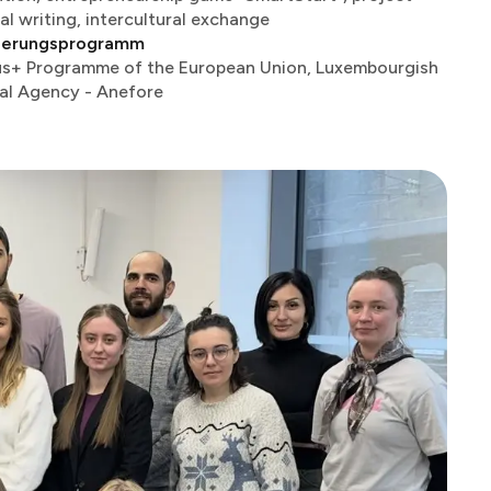
​‌‍‍‌‌ ‌​​‍ ‌‍ ‌‌‍ ‌‍‌​‌‍‌‌​ ‌‌ ​​‌ ​‍‌‍‌‌‌ ​ ‌‍‌‌‌‍ ‍‌ ‌​‌‍​‌‌ ‌​‌‍‍‌‌‍ ‌‍ ‍​ ‍ ‌‍‍‌‌‍‌​​ ‌‌‍​‌‌‍​‌​ ​​​ ​‍​ ​‌‌‍‌​​ ‌‌​ ​‌​‍ ‌‌‍​ ​ ‌​​ ​ ​ ‍​​‍ ‌​ ‌​​ ‍‌‌‍‌​‌‍​ ​‍ ‌​ ‍​‌‍‌‌‌‍‌‌‌‍​ ​‍ ‌‌‍‌‍​ ​ ​ ‌​​ ​​​ ​​​ ‌‍​ ‌‍​ ​‌‌‍‌‍‌‍​‍​ ‌‍‌‍​‍​ ‍ ‌ ‌​‌ ‍‌‌ ​​‌‍‌‌​ ‌‌ ​​‌ ​‍‌‍ ‌‍‍‍‌‍‌‌‌‍​ ‌ ‌​​ ‍ ‌ ​​‌‍​‌‌ ‌​‌‍‍​​ ‌‌‍‌​‌‍‌‌‌ ‌​‌‍​‌‌‍‍‌‌‍ ​‌ ​ ​‍‌‌​ ‌‌‌​​‍‌‌ ‌‍‍ ‌‍‌‌‌ ‍‌​‍‌‌​ ​ ‌​‌​​‍‌‌​ ​ ‌​‌​​‍‌‌​ ​‍​ ​‍​ ​‍‌‍​ ​ ​ ​ ​‍‌‍​‌​ ‌‌‌‍‌‍​ ​‌​ ‌‍​ ‍​​ ‌‌‌‍​‌​‍‌‌​ ​‍​ ​‍​‍‌‌​ ‌‌‌​‌​​‍ ‍‌‍‍‌‌‍ ‍‌‍‌‍‌‍ ​ ‌‍​‍‌‍​‌‌ ​ ‌‍‌‌‌‌‌‌‌ ​‍‌‍ ​​ ‌​‍‌‌​ ​‍‌​‌‍‌ ​ ‌ ‌​‌ ‌‌‌‍‌​‌‍‍‌‌‍ ​‍‌‍‌‍‍‌‌‍‌​​ ‌‌‍​‌‌‍​‌​ ​​​ ​‍​ ​‌‌‍‌​​ ‌‌​ ​‌​‍ ‌‌‍​ ​ ‌​​ ​ ​ ‍​​‍ ‌​ ‌​​ ‍‌‌‍‌​‌‍​ ​‍ ‌​ ‍​‌‍‌‌‌‍‌‌‌‍​ ​‍ ‌‌‍‌‍​ ​ ​ ‌​​ ​​​ ​​​ ‌‍​ ‌‍​ ​‌‌‍‌‍‌‍​‍​ ‌‍‌‍​‍​‍‌‍‌ ‌​‌ ‍‌‌ ​​‌‍‌‌​ ‌‌ ​​‌ ​‍‌‍ ‌‍‍‍‌‍‌‌‌‍​ ‌ ‌​​‍‌‍‌ ​​‌‍​‌‌ ‌​‌‍‍​​ ‌‌‍‌​‌‍‌‌‌ ‌​‌‍​‌‌‍‍‌‌‍ ​‌ ​ ​‍‌‌​ ‌‌‌​​‍‌‌ ‌‍‍ ‌‍‌‌‌ ‍‌​‍‌‌​ ​ ‌​‌​​‍‌‌​ ​ ‌​‌​​‍‌‌​ ​‍​ ​‍​ ​‍‌‍​ ​ ​ ​ ​‍‌‍​‌​ ‌‌‌‍‌‍​ ​‌​ ‌‍​ ‍​​ ‌‌‌‍​‌​‍‌‌​ ​‍​ ​‍​‍‌‌​ ‌‌‌​‌​​‍ ‍‌‍‍‌‌‍ ‍‌‍‌‍‌‍ ​‍‌‍‌ ​​‌‍‌‌‌ ​‍‌ ​ ‌ ​​‌‍‌‌‌‍​ ‌ ‌​‌‍‍‌‌ ‌‍‌‍‌‌​ ‌‌ ​​‌ ‌‌‌‍​‍‌‍ ​‌‍‍‌‌ ​ ‌‍‍​‌‍‌‌‌‍‌​​‍​‍‌ ‌
zierungsprogramm
s+ Programme of the European Union, Luxembourgish
​ ​‌​‍ ‌‌‍​ ​ ‌​​ ​ ​ ‍​​‍ ‌​ ‌​​ ‍‌‌‍‌​‌‍​ ​‍ ‌​ ‍​‌‍‌‌‌‍‌‌‌‍​ ​‍ ‌‌‍‌‍​ ​ ​ ‌​​ ​​​ ​​​ ‌‍​ ‌‍​ ​‌‌‍‌‍‌‍​‍​ ‌‍‌‍​‍​ ‍ ‌ ‌​‌ ‍‌‌ ​​‌‍‌‌​ ‌‌ ​​‌ ​‍‌‍ ‌‍‍‍‌‍‌‌‌‍​ ‌ ‌​​ ‍ ‌ ​​‌‍​‌‌ ‌​‌‍‍​​ ‌‌‍‌​‌‍‌‌‌ ‌​‌‍​‌‌‍‍‌‌‍ ​‌ ​ ​‍‌‌​ ‌‌‌​​‍‌‌ ‌‍‍ ‌‍‌‌‌ ‍‌​‍‌‌​ ​ ‌​‌​​‍‌‌​ ​ ‌​‌​​‍‌‌​ ​‍​ ​‍​ ​​​ ‍​‌‍‌‌​ ‌ ​ ‌‌‌‍​‍​ ‌‍​ ‍‌​ ‌‍‌‍‌‍​ ‌​‌‍​‍​‍‌‌​ ​‍​ ​‍​‍‌‌​ ‌‌‌​‌​​‍ ‍‌‍‍‌‌‍ ‍‌‍‌‍‌‍ ​ ‌‍​‍‌‍​‌‌ ​ ‌‍‌‌‌‌‌‌‌ ​‍‌‍ ​​ ‌​‍‌‌​ ​‍‌​‌‍‌ ​ ‌ ‌​‌ ‌‌‌‍‌​‌‍‍‌‌‍ ​‍‌‍‌‍‍‌‌‍‌​​ ‌‌‍​‌‌‍​‌​ ​​​ ​‍​ ​‌‌‍‌​​ ‌‌​ ​‌​‍ ‌‌‍​ ​ ‌​​ ​ ​ ‍​​‍ ‌​ ‌​​ ‍‌‌‍‌​‌‍​ ​‍ ‌​ ‍​‌‍‌‌‌‍‌‌‌‍​ ​‍ ‌‌‍‌‍​ ​ ​ ‌​​ ​​​ ​​​ ‌‍​ ‌‍​ ​‌‌‍‌‍‌‍​‍​ ‌‍‌‍​‍​‍‌‍‌ ‌​‌ ‍‌‌ ​​‌‍‌‌​ ‌‌ ​​‌ ​‍‌‍ ‌‍‍‍‌‍‌‌‌‍​ ‌ ‌​​‍‌‍‌ ​​‌‍​‌‌ ‌​‌‍‍​​ ‌‌‍‌​‌‍‌‌‌ ‌​‌‍​‌‌‍‍‌‌‍ ​‌ ​ ​‍‌‌​ ‌‌‌​​‍‌‌ ‌‍‍ ‌‍‌‌‌ ‍‌​‍‌‌​ ​ ‌​‌​​‍‌‌​ ​ ‌​‌​​‍‌‌​ ​‍​ ​‍​ ​​​ ‍​‌‍‌‌​ ‌ ​ ‌‌‌‍​‍​ ‌‍​ ‍‌​ ‌‍‌‍‌‍​ ‌​‌‍​‍​‍‌‌​ ​‍​ ​‍​‍‌‌​ ‌‌‌​‌​​‍ ‍‌‍‍‌‌‍ ‍‌‍‌‍‌‍ ​‍‌‍‌ ​​‌‍‌‌‌ ​‍‌ ​ ‌ ​​‌‍‌‌‌‍​ ‌ ‌​‌‍‍‌‌ ‌‍‌‍‌‌​ ‌‌ ​​‌ ‌‌‌‍​‍‌‍ ​‌‍‍‌‌ ​ ‌‍‍​‌‍‌‌‌‍‌​​‍​‍‌ ‌