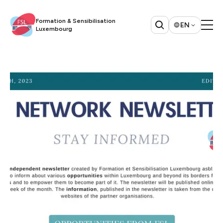
Formation & Sensibilisation
EN
Luxembourg​​​​‌ ‍ ​‍​‍‌‍ ‌ ​‍‌‍‍‌‌‍‌ ‌‍‍‌‌‍ ‍​‍​‍​ ‍‍​‍​‍‌ ​ ‌‍​‌‌‍ ‍‌‍‍‌‌ ‌​‌ ‍‌​‍ ‍‌‍‍‌‌‍ ​‍​‍​‍ ​​‍​‍‌‍‍​‌ ​‍‌‍‌‌‌‍‌‍​‍​‍​ ‍‍​‍​‍​‍ ‌ ​ ‌ ‌​‌ ‌‌‌‍‌​‌‍‍‌‌‍ ​‍ ‌‍‍‌‌‍ ‍‌ ‌​‌‍‌‌‌‍ ‍‌ ‌​​‍ ‌‍‌‌‌‍‌​‌‍‍‌‌ ‌​​‍ ‌‍ ‌‌‍ ‌‍‌​‌‍‌‌​ ‌‌ ​​‌ ​‍‌‍‌‌‌ ​ ‌‍‌‌‌‍ ‍‌ ‌​‌‍​‌‌ ‌​‌‍‍‌‌‍ ‌‍ ‍​ ‍ ‌‍‍‌‌‍‌​​ ‌‌ ​ ‌‍‍‌‌ ‌​‌‍‌‌‌‌​ ‌‍‌‌‌ ‌​‌ ‌​‌‍‍‌‌‍ ‍‌‍‌ ‌ ​ ​ ‍ ‌ ‌​‌ ‍‌‌ ​​‌‍‌‌​ ‌‌ ​ ‌‍‍‌‌ ‌​‌‍‌‌‌‌​ ‌‍‌‌‌ ‌​‌ ‌​‌‍‍‌‌‍ ‍‌‍‌ ‌ ​ ​ ‍ ‌ ​​‌‍​‌‌ ‌​‌‍‍​​ ‌‌‍​‍‌ ​‍‌‍​‌‌‍ ‍‌‍‌​‌‍‍‌‌‍ ‍‌‍‌ ​‍ ‍‌‍​‍‌ ​‍‌‍​‌‌‍ ‍‌‍‌​‌​ ‍‌‍​‌‌‍ ‌‌‍‌‌​ ‌‍​‍‌‍​‌‌ ​ ‌‍‌‌‌‌‌‌‌ ​‍‌‍ ​​ ‌​‍‌‌​ ​‍‌​‌‍‌ ​ ‌ ‌​‌ ‌‌‌‍‌​‌‍‍‌‌‍ ​‍‌‍‌‍‍‌‌‍‌​​ ‌‌ ​ ‌‍‍‌‌ ‌​‌‍‌‌‌‌​ ‌‍‌‌‌ ‌​‌ ‌​‌‍‍‌‌‍ ‍‌‍‌ ‌ ​ ​‍‌‍‌ ‌​‌ ‍‌‌ ​​‌‍‌‌​ ‌‌ ​ ‌‍‍‌‌ ‌​‌‍‌‌‌‌​ ‌‍‌‌‌ ‌​‌ ‌​‌‍‍‌‌‍ ‍‌‍‌ ‌ ​ ​‍‌‍‌ ​​‌‍​‌‌ ‌​‌‍‍​​ ‌‌‍​‍‌ ​‍‌‍​‌‌‍ ‍‌‍‌​‌‍‍‌‌‍ ‍‌‍‌ ​‍ ‍‌‍​‍‌ ​‍‌‍​‌‌‍ ‍‌‍‌​‌​ ‍‌‍​‌‌‍ ‌‌‍‌‌​‍‌‍‌ ​​‌‍‌‌‌ ​‍‌ ​ ‌ ​​‌‍‌‌‌‍​ ‌ ‌​‌‍‍‌‌ ‌‍‌‍‌‌​ ‌‌ ​​‌ ‌‌‌‍​‍‌‍ ​‌‍‍‌‌ ​ ‌‍‍​‌‍‌‌‌‍‌​​‍​‍‌ ‌