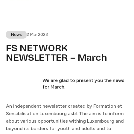
News​​​​‌ ‍ ​‍​‍‌‍ ‌ ​‍‌‍‍‌‌‍‌ ‌‍‍‌‌‍ ‍​‍​‍​ ‍‍​‍​‍‌ ​ ‌‍​‌‌‍ ‍‌‍‍‌‌ ‌​‌ ‍‌​‍ ‍‌‍‍‌‌‍ ​‍​‍​‍ ​​‍​‍‌‍‍​‌ ​‍‌‍‌‌‌‍‌‍​‍​‍​ ‍‍​‍​‍​‍ ‌ ​ ‌ ‌​‌ ‌‌‌‍‌​‌‍‍‌‌‍ ​‍ ‌‍‍‌‌‍ ‍‌ ‌​‌‍‌‌‌‍ ‍‌ ‌​​‍ ‌‍‌‌‌‍‌​‌‍‍‌‌ ‌​​‍ ‌‍ ‌‌‍ ‌‍‌​‌‍‌‌​ ‌‌ ​​‌ ​‍‌‍‌‌‌ ​ ‌‍‌‌‌‍ ‍‌ ‌​‌‍​‌‌ ‌​‌‍‍‌‌‍ ‌‍ ‍​ ‍ ‌‍‍‌‌‍‌​​ ‌‌‍​‌​ ‍‌​ ‍‌​ ‌​‌‍‌‌‌‍​‌​ ​‌​ ‌‍​‍ ‌‌‍​‍‌‍​ ‌‍‌‌‌‍‌‌​‍ ‌​ ‌​​ ​​‌‍‌​​ ​ ​‍ ‌‌‍​‌​ ‌‍​ ​‍‌‍‌​​‍ ‌​ ‌ ‌‍‌‍‌‍​‌​ ‌​‌‍‌​​ ‌ ​ ‌‍​ ‌‌‌‍​ ​ ‌‌​ ‌​​ ​‌​ ‍ ‌ ‌​‌ ‍‌‌ ​​‌‍‌‌​ ‌‌‍ ‍‌‍‌‌‌ ‌ ‌ ​ ‌​​ ‌‍​‌‌ ‌​‌‍‌‌‌‍‌ ‌‍ ‌ ​‍‌ ‍‌​ ‍ ‌ ​​‌‍​‌‌ ‌​‌‍‍​​ ‌‌‍ ‍‌‍​‌‌‍ ‌‌‍‌‌​ ‌‍​‍‌‍​‌‌ ​ ‌‍‌‌‌‌‌‌‌ ​‍‌‍ ​​ ‌​‍‌‌​ ​‍‌​‌‍‌ ​ ‌ ‌​‌ ‌‌‌‍‌​‌‍‍‌‌‍ ​‍‌‍‌‍‍‌‌‍‌​​ ‌‌‍​‌​ ‍‌​ ‍‌​ ‌​‌‍‌‌‌‍​‌​ ​‌​ ‌‍​‍ ‌‌‍​‍‌‍​ ‌‍‌‌‌‍‌‌​‍ ‌​ ‌​​ ​​‌‍‌​​ ​ ​‍ ‌‌‍​‌​ ‌‍​ ​‍‌‍‌​​‍ ‌​ ‌ ‌‍‌‍‌‍​‌​ ‌​‌‍‌​​ ‌ ​ ‌‍​ ‌‌‌‍​ ​ ‌‌​ ‌​​ ​‌​‍‌‍‌ ‌​‌ ‍‌‌ ​​‌‍‌‌​ ‌‌‍ ‍‌‍‌‌‌ ‌ ‌ ​ ‌​​ ‌‍​‌‌ ‌​‌‍‌‌‌‍‌ ‌‍ ‌ ​‍‌ ‍‌​‍‌‍‌ ​​‌‍​‌‌ ‌​‌‍‍​​ ‌‌‍ ‍‌‍​‌‌‍ ‌‌‍‌‌​‍‌‍‌ ​​‌‍‌‌‌ ​‍‌ ​ ‌ ​​‌‍‌‌‌‍​ ‌ ‌​‌‍‍‌‌ ‌‍‌‍‌‌​ ‌‌ ​​‌ ‌‌‌‍​‍‌‍ ​‌‍‍‌‌ ​ ‌‍‍​‌‍‌‌‌‍‌​​‍​‍‌ ‌
2 Mar 2023
FS NETWORK
NEWSLETTER – March​​​​‌ ‍ ​‍​‍‌‍ ‌ ​‍‌‍‍‌‌‍‌ ‌‍‍‌‌‍ ‍​‍​‍​ ‍‍​‍​‍‌ ​ ‌‍​‌‌‍ ‍‌‍‍‌‌ ‌​‌ ‍‌​‍ ‍‌‍‍‌‌‍ ​‍​‍​‍ ​​‍​‍‌‍‍​‌ ​‍‌‍‌‌‌‍‌‍​‍​‍​ ‍‍​‍​‍​‍ ‌ ​ ‌ ‌​‌ ‌‌‌‍‌​‌‍‍‌‌‍ ​‍ ‌‍‍‌‌‍ ‍‌ ‌​‌‍‌‌‌‍ ‍‌ ‌​​‍ ‌‍‌‌‌‍‌​‌‍‍‌‌ ‌​​‍ ‌‍ ‌‌‍ ‌‍‌​‌‍‌‌​ ‌‌ ​​‌ ​‍‌‍‌‌‌ ​ ‌‍‌‌‌‍ ‍‌ ‌​‌‍​‌‌ ‌​‌‍‍‌‌‍ ‌‍ ‍​ ‍ ‌‍‍‌‌‍‌​​ ‌‌‍‌​​ ‌ ​ ​‌‌‍‌‌​ ​‌‌‍​ ‌‍​‌‌‍​‍​‍ ‌​ ‌​​ ‍‌​ ​‌‌‍​‌​‍ ‌​ ‌​‌‍​‍‌‍‌‍​ ‌‌​‍ ‌‌‍​‌​ ​‍‌‍​‍‌‍‌‌​‍ ‌​ ​​​ ‍‌​ ‌‍‌‍‌‌‌‍​‌‌‍‌‍‌‍​‌‌‍​‌​ ​‍​ ‌​‌‍‌​‌‍‌​​ ‍ ‌ ‌​‌ ‍‌‌ ​​‌‍‌‌​ ‌‌‍ ‍‌‍‌‌‌ ‌ ‌ ​ ‌‌​​‌‍ ‌ ​ ‌ ‌​​ ‍ ‌ ​​‌‍​‌‌ ‌​‌‍‍​​ ‌‌ ‌​‌‍‍‌‌ ‌​‌‍ ​‌‍‌‌​ ‌‍​‍‌‍​‌‌ ​ ‌‍‌‌‌‌‌‌‌ ​‍‌‍ ​​ ‌​‍‌‌​ ​‍‌​‌‍‌ ​ ‌ ‌​‌ ‌‌‌‍‌​‌‍‍‌‌‍ ​‍‌‍‌‍‍‌‌‍‌​​ ‌‌‍‌​​ ‌ ​ ​‌‌‍‌‌​ ​‌‌‍​ ‌‍​‌‌‍​‍​‍ ‌​ ‌​​ ‍‌​ ​‌‌‍​‌​‍ ‌​ ‌​‌‍​‍‌‍‌‍​ ‌‌​‍ ‌‌‍​‌​ ​‍‌‍​‍‌‍‌‌​‍ ‌​ ​​​ ‍‌​ ‌‍‌‍‌‌‌‍​‌‌‍‌‍‌‍​‌‌‍​‌​ ​‍​ ‌​‌‍‌​‌‍‌​​‍‌‍‌ ‌​‌ ‍‌‌ ​​‌‍‌‌​ ‌‌‍ ‍‌‍‌‌‌ ‌ ‌ ​ ‌‌​​‌‍ ‌ ​ ‌ ‌​​‍‌‍‌ ​​‌‍​‌‌ ‌​‌‍‍​​ ‌‌ ‌​‌‍‍‌‌ ‌​‌‍ ​‌‍‌‌​‍‌‍‌ ​​‌‍‌‌‌ ​‍‌ ​ ‌ ​​‌‍‌‌‌‍​ ‌ ‌​‌‍‍‌‌ ‌‍‌‍‌‌​ ‌‌ ​​‌ ‌‌‌‍​‍‌‍ ​‌‍‍‌‌ ​ ‌‍‍​‌‍‌‌‌‍‌​​‍​‍‌ ‌
We are glad to present you the news
for March.​​​​‌ ‍ ​‍​‍‌‍ ‌ ​‍‌‍‍‌‌‍‌ ‌‍‍‌‌‍ ‍​‍​‍​ ‍‍​‍​‍‌ ​ ‌‍​‌‌‍ ‍‌‍‍‌‌ ‌​‌ ‍‌​‍ ‍‌‍‍‌‌‍ ​‍​‍​‍ ​​‍​‍‌‍‍​‌ ​‍‌‍‌‌‌‍‌‍​‍​‍​ ‍‍​‍​‍​‍ ‌ ​ ‌ ‌​‌ ‌‌‌‍‌​‌‍‍‌‌‍ ​‍ ‌‍‍‌‌‍ ‍‌ ‌​‌‍‌‌‌‍ ‍‌ ‌​​‍ ‌‍‌‌‌‍‌​‌‍‍‌‌ ‌​​‍ ‌‍ ‌‌‍ ‌‍‌​‌‍‌‌​ ‌‌ ​​‌ ​‍‌‍‌‌‌ ​ ‌‍‌‌‌‍ ‍‌ ‌​‌‍​‌‌ ‌​‌‍‍‌‌‍ ‌‍ ‍​ ‍ ‌‍‍‌‌‍‌​​ ‌‌‍‌​​ ‌ ​ ​‌‌‍‌‌​ ​‌‌‍​ ‌‍​‌‌‍​‍​‍ ‌​ ‌​​ ‍‌​ ​‌‌‍​‌​‍ ‌​ ‌​‌‍​‍‌‍‌‍​ ‌‌​‍ ‌‌‍​‌​ ​‍‌‍​‍‌‍‌‌​‍ ‌​ ​​​ ‍‌​ ‌‍‌‍‌‌‌‍​‌‌‍‌‍‌‍​‌‌‍​‌​ ​‍​ ‌​‌‍‌​‌‍‌​​ ‍ ‌ ‌​‌ ‍‌‌ ​​‌‍‌‌​ ‌‌‍ ‍‌‍‌‌‌ ‌ ‌ ​ ‌‌​​‌‍ ‌ ​ ‌ ‌​​ ‍ ‌ ​​‌‍​‌‌ ‌​‌‍‍​​ ‌‌‍‌​‌‍‌‌‌ ​ ‌‍​ ‌ ​‍‌‍‍‌‌ ​​‌ ‌​‌‍‍‌‌‍ ‌‍ ‍​ ‌‍​‍‌‍​‌‌ ​ ‌‍‌‌‌‌‌‌‌ ​‍‌‍ ​​ ‌​‍‌‌​ ​‍‌​‌‍‌ ​ ‌ ‌​‌ ‌‌‌‍‌​‌‍‍‌‌‍ ​‍‌‍‌‍‍‌‌‍‌​​ ‌‌‍‌​​ ‌ ​ ​‌‌‍‌‌​ ​‌‌‍​ ‌‍​‌‌‍​‍​‍ ‌​ ‌​​ ‍‌​ ​‌‌‍​‌​‍ ‌​ ‌​‌‍​‍‌‍‌‍​ ‌‌​‍ ‌‌‍​‌​ ​‍‌‍​‍‌‍‌‌​‍ ‌​ ​​​ ‍‌​ ‌‍‌‍‌‌‌‍​‌‌‍‌‍‌‍​‌‌‍​‌​ ​‍​ ‌​‌‍‌​‌‍‌​​‍‌‍‌ ‌​‌ ‍‌‌ ​​‌‍‌‌​ ‌‌‍ ‍‌‍‌‌‌ ‌ ‌ ​ ‌‌​​‌‍ ‌ ​ ‌ ‌​​‍‌‍‌ ​​‌‍​‌‌ ‌​‌‍‍​​ ‌‌‍‌​‌‍‌‌‌ ​ ‌‍​ ‌ ​‍‌‍‍‌‌ ​​‌ ‌​‌‍‍‌‌‍ ‌‍ ‍​‍‌‍‌ ​​‌‍‌‌‌ ​‍‌ ​ ‌ ​​‌‍‌‌‌‍​ ‌ ‌​‌‍‍‌‌ ‌‍‌‍‌‌​ ‌‌ ​​‌ ‌‌‌‍​‍‌‍ ​‌‍‍‌‌ ​ ‌‍‍​‌‍‌‌‌‍‌​​‍​‍‌ ‌
An independent newsletter created by Formation et
Sensibilisation Luxembourg asbl. The aim is to inform
about various opportunities withing Luxembourg and
beyond its borders for youth and adults and to