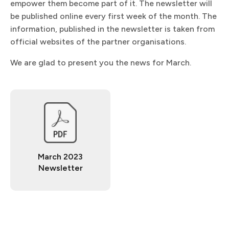
empower them become part of it. The newsletter will
be published online every first week of the month. The
information, published in the newsletter is taken from
official websites of the partner organisations.​​​​‌ ‍ ​‍​‍‌‍ ‌ ​‍‌‍‍‌‌‍‌ ‌‍‍‌‌‍ ‍​‍​‍​ ‍‍​‍​‍‌ ​ ‌‍​‌‌‍ ‍‌‍‍‌‌ ‌​‌ ‍‌​‍ ‍‌‍‍‌‌‍ ​‍​‍​‍ ​​‍​‍‌‍‍​‌ ​‍‌‍‌‌‌‍‌‍​‍​‍​ ‍‍​‍​‍​‍ ‌ ​ ‌ ‌​‌ ‌‌‌‍‌​‌‍‍‌‌‍ ​‍ ‌‍‍‌‌‍ ‍‌ ‌​‌‍‌‌‌‍ ‍‌ ‌​​‍ ‌‍‌‌‌‍‌​‌‍‍‌‌ ‌​​‍ ‌‍ ‌‌‍ ‌‍‌​‌‍‌‌​ ‌‌ ​​‌ ​‍‌‍‌‌‌ ​ ‌‍‌‌‌‍ ‍‌ ‌​‌‍​‌‌ ‌​‌‍‍‌‌‍ ‌‍ ‍​ ‍ ‌‍‍‌‌‍‌​​ ‌‌‍‌​​ ‌ ​ ​‌‌‍‌‌​ ​‌‌‍​ ‌‍​‌‌‍​‍​‍ ‌​ ‌​​ ‍‌​ ​‌‌‍​‌​‍ ‌​ ‌​‌‍​‍‌‍‌‍​ ‌‌​‍ ‌‌‍​‌​ ​‍‌‍​‍‌‍‌‌​‍ ‌​ ​​​ ‍‌​ ‌‍‌‍‌‌‌‍​‌‌‍‌‍‌‍​‌‌‍​‌​ ​‍​ ‌​‌‍‌​‌‍‌​​ ‍ ‌ ‌​‌ ‍‌‌ ​​‌‍‌‌​ ‌‌‍ ‍‌‍‌‌‌ ‌ ‌ ​ ‌‌​​‌‍ ‌ ​ ‌ ‌​​ ‍ ‌ ​​‌‍​‌‌ ‌​‌‍‍​​ ‌‌ ​ ‌‍‌‌‌‍​ ‌ ‌​‌‍‍‌‌‍ ‌‍ ‍‌ ​ ​‍‌‌​ ‌‌‌​​‍‌‌ ‌‍‍ ‌‍‌‌‌ ‍‌​‍‌‌​ ​ ‌​‌​​‍‌‌​ ​ ‌​‌​​‍‌‌​ ​‍​ ​‍​ ​​​ ‍​​ ‍‌‌‍​ ​ ‌​​ ‌‌​ ‍‌‌‍​ ​ ‌​​ ‌‌​ ‌ ​ ​‍​‍‌‌​ ​‍​ ​‍​‍‌‌​ ‌‌‌​‌​​‍ ‍‌‍​ ‌‍ ‌‍ ‍‌ ‌​‌‍‌‌‌‍ ‍‌ ‌​​‍‌‌​ ‌‌‌​​‍‌‌ ‌‍‍ ‌‍‌‌‌ ‍‌​‍‌‌​ ​ ‌​‌​​‍‌‌​ ​ ‌​‌​​‍‌‌​ ​‍​ ​‍​ ​‌​ ‌ ​ ​ ‌‍​‍​ ‌‍‌‍​‌​ ‌ ‌‍​‍‌‍​‌​ ​ ​ ​​​ ‌‌​‍‌‌​ ​‍​ ​‍​‍‌‌​ ‌‌‌​‌​​‍ ‍‌‍​ ‌‍‍​‌‍‍‌‌‍ ​‌‍‌​‌ ​‍‌‍‌‌‌‍ ‍​‍‌‌​ ‌‌‌​​‍‌‌ ‌‍‍ ‌‍‌‌‌ ‍‌​‍‌‌​ ​ ‌​‌​​‍‌‌​ ​ ‌​‌​​‍‌‌​ ​‍​ ​‍‌‍​‌​ ‌ ‌‍‌​‌‍‌‍‌‍‌​​ ‌​​ ‌ ‌‍‌​​ ‌‌​ ​‍‌‍​‌​ ‌‌​‍‌‌​ ​‍​ ​‍​‍‌‌​ ‌‌‌​‌​​‍ ‍‌ ‌​‌‍‌‌‌ ‍​‌ ‌​​ ‌‍​‍‌‍​‌‌ ​ ‌‍‌‌‌‌‌‌‌ ​‍‌‍ ​​ ‌​‍‌‌​ ​‍‌​‌‍‌ ​ ‌ ‌​‌ ‌‌‌‍‌​‌‍‍‌‌‍ ​‍‌‍‌‍‍‌‌‍‌​​ ‌‌‍‌​​ ‌ ​ ​‌‌‍‌‌​ ​‌‌‍​ ‌‍​‌‌‍​‍​‍ ‌​ ‌​​ ‍‌​ ​‌‌‍​‌​‍ ‌​ ‌​‌‍​‍‌‍‌‍​ ‌‌​‍ ‌‌‍​‌​ ​‍‌‍​‍‌‍‌‌​‍ ‌​ ​​​ ‍‌​ ‌‍‌‍‌‌‌‍​‌‌‍‌‍‌‍​‌‌‍​‌​ ​‍​ ‌​‌‍‌​‌‍‌​​‍‌‍‌ ‌​‌ ‍‌‌ ​​‌‍‌‌​ ‌‌‍ ‍‌‍‌‌‌ ‌ ‌ ​ ‌‌​​‌‍ ‌ ​ ‌ ‌​​‍‌‍‌ ​​‌‍​‌‌ ‌​‌‍‍​​ ‌‌ ​ ‌‍‌‌‌‍​ ‌ ‌​‌‍‍‌‌‍ ‌‍ ‍‌ ​ ​‍‌‌​ ‌‌‌​​‍‌‌ ‌‍‍ ‌‍‌‌‌ ‍‌​‍‌‌​ ​ ‌​‌​​‍‌‌​ ​ ‌​‌​​‍‌‌​ ​‍​ ​‍​ ​​​ ‍​​ ‍‌‌‍​ ​ ‌​​ ‌‌​ ‍‌‌‍​ ​ ‌​​ ‌‌​ ‌ ​ ​‍​‍‌‌​ ​‍​ ​‍​‍‌‌​ ‌‌‌​‌​​‍ ‍‌‍​ ‌‍ ‌‍ ‍‌ ‌​‌‍‌‌‌‍ ‍‌ ‌​​‍‌‌​ ‌‌‌​​‍‌‌ ‌‍‍ ‌‍‌‌‌ ‍‌​‍‌‌​ ​ ‌​‌​​‍‌‌​ ​ ‌​‌​​‍‌‌​ ​‍​ ​‍​ ​‌​ ‌ ​ ​ ‌‍​‍​ ‌‍‌‍​‌​ ‌ ‌‍​‍‌‍​‌​ ​ ​ ​​​ ‌‌​‍‌‌​ ​‍​ ​‍​‍‌‌​ ‌‌‌​‌​​‍ ‍‌‍​ ‌‍‍​‌‍‍‌‌‍ ​‌‍‌​‌ ​‍‌‍‌‌‌‍ ‍​‍‌‌​ ‌‌‌​​‍‌‌ ‌‍‍ ‌‍‌‌‌ ‍‌​‍‌‌​ ​ ‌​‌​​‍‌‌​ ​ ‌​‌​​‍‌‌​ ​‍​ ​‍‌‍​‌​ ‌ ‌‍‌​‌‍‌‍‌‍‌​​ ‌​​ ‌ ‌‍‌​​ ‌‌​ ​‍‌‍​‌​ ‌‌​‍‌‌​ ​‍​ ​‍​‍‌‌​ ‌‌‌​‌​​‍ ‍‌ ‌​‌‍‌‌‌ ‍​‌ ‌​​‍‌‍‌ ​​‌‍‌‌‌ ​‍‌ ​ ‌ ​​‌‍‌‌‌‍​ ‌ ‌​‌‍‍‌‌ ‌‍‌‍‌‌​ ‌‌ ​​‌ ‌‌‌‍​‍‌‍ ​‌‍‍‌‌ ​ ‌‍‍​‌‍‌‌‌‍‌​​‍​‍‌ ‌
We are glad to present you the news for March.​​​​‌ ‍ ​‍​‍‌‍ ‌ ​‍‌‍‍‌‌‍‌ ‌‍‍‌‌‍ ‍​‍​‍​ ‍‍​‍​‍‌ ​ ‌‍​‌‌‍ ‍‌‍‍‌‌ ‌​‌ ‍‌​‍ ‍‌‍‍‌‌‍ ​‍​‍​‍ ​​‍​‍‌‍‍​‌ ​‍‌‍‌‌‌‍‌‍​‍​‍​ ‍‍​‍​‍​‍ ‌ ​ ‌ ‌​‌ ‌‌‌‍‌​‌‍‍‌‌‍ ​‍ ‌‍‍‌‌‍ ‍‌ ‌​‌‍‌‌‌‍ ‍‌ ‌​​‍ ‌‍‌‌‌‍‌​‌‍‍‌‌ ‌​​‍ ‌‍ ‌‌‍ ‌‍‌​‌‍‌‌​ ‌‌ ​​‌ ​‍‌‍‌‌‌ ​ ‌‍‌‌‌‍ ‍‌ ‌​‌‍​‌‌ ‌​‌‍‍‌‌‍ ‌‍ ‍​ ‍ ‌‍‍‌‌‍‌​​ ‌‌‍‌​​ ‌ ​ ​‌‌‍‌‌​ ​‌‌‍​ ‌‍​‌‌‍​‍​‍ ‌​ ‌​​ ‍‌​ ​‌‌‍​‌​‍ ‌​ ‌​‌‍​‍‌‍‌‍​ ‌‌​‍ ‌‌‍​‌​ ​‍‌‍​‍‌‍‌‌​‍ ‌​ ​​​ ‍‌​ ‌‍‌‍‌‌‌‍​‌‌‍‌‍‌‍​‌‌‍​‌​ ​‍​ ‌​‌‍‌​‌‍‌​​ ‍ ‌ ‌​‌ ‍‌‌ ​​‌‍‌‌​ ‌‌‍ ‍‌‍‌‌‌ ‌ ‌ ​ ‌‌​​‌‍ ‌ ​ ‌ ‌​​ ‍ ‌ ​​‌‍​‌‌ ‌​‌‍‍​​ ‌‌ ​ ‌‍‌‌‌‍​ ‌ ‌​‌‍‍‌‌‍ ‌‍ ‍‌ ​ ​‍‌‌​ ‌‌‌​​‍‌‌ ‌‍‍ ‌‍‌‌‌ ‍‌​‍‌‌​ ​ ‌​‌​​‍‌‌​ ​ ‌​‌​​‍‌‌​ ​‍​ ​‍​ ​​​ ‍​​ ‍‌‌‍​ ​ ‌​​ ‌‌​ ‍‌‌‍​ ​ ‌​​ ‌‌​ ‌ ​ ​‍​‍‌‌​ ​‍​ ​‍​‍‌‌​ ‌‌‌​‌​​‍ ‍‌‍​ ‌‍ ‌‍ ‍‌ ‌​‌‍‌‌‌‍ ‍‌ ‌​​‍‌‌​ ‌‌‌​​‍‌‌ ‌‍‍ ‌‍‌‌‌ ‍‌​‍‌‌​ ​ ‌​‌​​‍‌‌​ ​ ‌​‌​​‍‌‌​ ​‍​ ​‍​ ​ ​ ​ ​ ‍‌​ ‌ ‌‍‌‌​ ‌ ‌‍‌‍​ ​‍​ ‍‌​ ​‌‌‍‌​‌‍‌‍​‍‌‌​ ​‍​ ​‍​‍‌‌​ ‌‌‌​‌​​‍ ‍‌‍​ ‌‍‍​‌‍‍‌‌‍ ​‌‍‌​‌ ​‍‌‍‌‌‌‍ ‍​‍‌‌​ ‌‌‌​​‍‌‌ ‌‍‍ ‌‍‌‌‌ ‍‌​‍‌‌​ ​ ‌​‌​​‍‌‌​ ​ ‌​‌​​‍‌‌​ ​‍​ ​‍​ ​‍‌‍‌‌​ ‍​​ ‍​​ ‌ ​ ​‍​ ​‍​ ‌‌​ ‍​​ ‌‌‌‍‌‌​ ​​​‍‌‌​ ​‍​ ​‍​‍‌‌​ ‌‌‌​‌​​‍ ‍‌ ‌​‌‍‌‌‌ ‍​‌ ‌​​ ‌‍​‍‌‍​‌‌ ​ ‌‍‌‌‌‌‌‌‌ ​‍‌‍ ​​ ‌​‍‌‌​ ​‍‌​‌‍‌ ​ ‌ ‌​‌ ‌‌‌‍‌​‌‍‍‌‌‍ ​‍‌‍‌‍‍‌‌‍‌​​ ‌‌‍‌​​ ‌ ​ ​‌‌‍‌‌​ ​‌‌‍​ ‌‍​‌‌‍​‍​‍ ‌​ ‌​​ ‍‌​ ​‌‌‍​‌​‍ ‌​ ‌​‌‍​‍‌‍‌‍​ ‌‌​‍ ‌‌‍​‌​ ​‍‌‍​‍‌‍‌‌​‍ ‌​ ​​​ ‍‌​ ‌‍‌‍‌‌‌‍​‌‌‍‌‍‌‍​‌‌‍​‌​ ​‍​ ‌​‌‍‌​‌‍‌​​‍‌‍‌ ‌​‌ ‍‌‌ ​​‌‍‌‌​ ‌‌‍ ‍‌‍‌‌‌ ‌ ‌ ​ ‌‌​​‌‍ ‌ ​ ‌ ‌​​‍‌‍‌ ​​‌‍​‌‌ ‌​‌‍‍​​ ‌‌ ​ ‌‍‌‌‌‍​ ‌ ‌​‌‍‍‌‌‍ ‌‍ ‍‌ ​ ​‍‌‌​ ‌‌‌​​‍‌‌ ‌‍‍ ‌‍‌‌‌ ‍‌​‍‌‌​ ​ ‌​‌​​‍‌‌​ ​ ‌​‌​​‍‌‌​ ​‍​ ​‍​ ​​​ ‍​​ ‍‌‌‍​ ​ ‌​​ ‌‌​ ‍‌‌‍​ ​ ‌​​ ‌‌​ ‌ ​ ​‍​‍‌‌​ ​‍​ ​‍​‍‌‌​ ‌‌‌​‌​​‍ ‍‌‍​ ‌‍ ‌‍ ‍‌ ‌​‌‍‌‌‌‍ ‍‌ ‌​​‍‌‌​ ‌‌‌​​‍‌‌ ‌‍‍ ‌‍‌‌‌ ‍‌​‍‌‌​ ​ ‌​‌​​‍‌‌​ ​ ‌​‌​​‍‌‌​ ​‍​ ​‍​ ​ ​ ​ ​ ‍‌​ ‌ ‌‍‌‌​ ‌ ‌‍‌‍​ ​‍​ ‍‌​ ​‌‌‍‌​‌‍‌‍​‍‌‌​ ​‍​ ​‍​‍‌‌​ ‌‌‌​‌​​‍ ‍‌‍​ ‌‍‍​‌‍‍‌‌‍ ​‌‍‌​‌ ​‍‌‍‌‌‌‍ ‍​‍‌‌​ ‌‌‌​​‍‌‌ ‌‍‍ ‌‍‌‌‌ ‍‌​‍‌‌​ ​ ‌​‌​​‍‌‌​ ​ ‌​‌​​‍‌‌​ ​‍​ ​‍​ ​‍‌‍‌‌​ ‍​​ ‍​​ ‌ ​ ​‍​ ​‍​ ‌‌​ ‍​​ ‌‌‌‍‌‌​ ​​​‍‌‌​ ​‍​ ​‍​‍‌‌​ ‌‌‌​‌​​‍ ‍‌ ‌​‌‍‌‌‌ ‍​‌ ‌​​‍‌‍‌ ​​‌‍‌‌‌ ​‍‌ ​ ‌ ​​‌‍‌‌‌‍​ ‌ ‌​‌‍‍‌‌ ‌‍‌‍‌‌​ ‌‌ ​​‌ ‌‌‌‍​‍‌‍ ​‌‍‍‌‌ ​ ‌‍‍​‌‍‌‌‌‍‌​​‍​‍‌ ‌
March 2023
Newsletter​​​​‌ ‍ ​‍​‍‌‍ ‌ ​‍‌‍‍‌‌‍‌ ‌‍‍‌‌‍ ‍​‍​‍​ ‍‍​‍​‍‌ ​ ‌‍​‌‌‍ ‍‌‍‍‌‌ ‌​‌ ‍‌​‍ ‍‌‍‍‌‌‍ ​‍​‍​‍ ​​‍​‍‌‍‍​‌ ​‍‌‍‌‌‌‍‌‍​‍​‍​ ‍‍​‍​‍​‍ ‌ ​ ‌ ‌​‌ ‌‌‌‍‌​‌‍‍‌‌‍ ​‍ ‌‍‍‌‌‍ ‍‌ ‌​‌‍‌‌‌‍ ‍‌ ‌​​‍ ‌‍‌‌‌‍‌​‌‍‍‌‌ ‌​​‍ ‌‍ ‌‌‍ ‌‍‌​‌‍‌‌​ ‌‌ ​​‌ ​‍‌‍‌‌‌ ​ ‌‍‌‌‌‍ ‍‌ ‌​‌‍​‌‌ ‌​‌‍‍‌‌‍ ‌‍ ‍​ ‍ ‌‍‍‌‌‍‌​​ ‌‌‍‌​​ ‌ ​ ​‌‌‍‌‌​ ​‌‌‍​ ‌‍​‌‌‍​‍​‍ ‌​ ‌​​ ‍‌​ ​‌‌‍​‌​‍ ‌​ ‌​‌‍​‍‌‍‌‍​ ‌‌​‍ ‌‌‍​‌​ ​‍‌‍​‍‌‍‌‌​‍ ‌​ ​​​ ‍‌​ ‌‍‌‍‌‌‌‍​‌‌‍‌‍‌‍​‌‌‍​‌​ ​‍​ ‌​‌‍‌​‌‍‌​​ ‍ ‌ ‌​‌ ‍‌‌ ​​‌‍‌‌​ ‌‌‍ ‍‌‍‌‌‌ ‌ ‌ ​ ‌‌​​‌‍ ‌ ​ ‌ ‌​​ ‍ ‌ ​​‌‍​‌‌ ‌​‌‍‍​​ ‌‌ ​ ‌‍‌‌‌‍​ ‌ ‌​‌‍‍‌‌‍ ‌‍ ‍‌ ​ ​‍‌‌​ ‌‌‌​​‍‌‌ ‌‍‍ ‌‍‌‌‌ ‍‌​‍‌‌​ ​ ‌​‌​​‍‌‌​ ​ ‌​‌​​‍‌‌​ ​‍​ ​‍​ ‌​​ ​ ​ ​‍​ ​ ​ ‌ ​ ‌ ​ ​​​ ​‍‌‍‌‌​ ​​​ ​ ​ ‌‌​‍‌‌​ ​‍​ ​‍​‍‌‌​ ‌‌‌​‌​​‍ ‍‌‍‌​‌‍ ‌ ‌ ‌‍ ‍‌‍ ​‌‍ ‌‍​‌‌‍‌​‌ ​ ​‍‌‌​ ‌‌‌​​‍‌‌ ‌‍‍ ‌‍‌‌‌ ‍‌​‍‌‌​ ​ ‌​‌​​‍‌‌​ ​ ‌​‌​​‍‌‌​ ​‍​ ​‍​ ​‍‌‍​ ​ ‌​​ ​​​ ‌​​ ​ ​ ‌ ‌‍‌‌‌‍​‍‌‍​‌​ ‌‌​ ​‌​‍‌‌​ ​‍​ ​‍​‍‌‌​ ‌‌‌​‌​​‍ ‍‌‍ ‍‌‍​‌‌‍ ‌‌‍‌‌​ ‌‍​‍‌‍​‌‌ ​ ‌‍‌‌‌‌‌‌‌ ​‍‌‍ ​​ ‌​‍‌‌​ ​‍‌​‌‍‌ ​ ‌ ‌​‌ ‌‌‌‍‌​‌‍‍‌‌‍ ​‍‌‍‌‍‍‌‌‍‌​​ ‌‌‍‌​​ ‌ ​ ​‌‌‍‌‌​ ​‌‌‍​ ‌‍​‌‌‍​‍​‍ ‌​ ‌​​ ‍‌​ ​‌‌‍​‌​‍ ‌​ ‌​‌‍​‍‌‍‌‍​ ‌‌​‍ ‌‌‍​‌​ ​‍‌‍​‍‌‍‌‌​‍ ‌​ ​​​ ‍‌​ ‌‍‌‍‌‌‌‍​‌‌‍‌‍‌‍​‌‌‍​‌​ ​‍​ ‌​‌‍‌​‌‍‌​​‍‌‍‌ ‌​‌ ‍‌‌ ​​‌‍‌‌​ ‌‌‍ ‍‌‍‌‌‌ ‌ ‌ ​ ‌‌​​‌‍ ‌ ​ ‌ ‌​​‍‌‍‌ ​​‌‍​‌‌ ‌​‌‍‍​​ ‌‌ ​ ‌‍‌‌‌‍​ ‌ ‌​‌‍‍‌‌‍ ‌‍ ‍‌ ​ ​‍‌‌​ ‌‌‌​​‍‌‌ ‌‍‍ ‌‍‌‌‌ ‍‌​‍‌‌​ ​ ‌​‌​​‍‌‌​ ​ ‌​‌​​‍‌‌​ ​‍​ ​‍​ ‌​​ ​ ​ ​‍​ ​ ​ ‌ ​ ‌ ​ ​​​ ​‍‌‍‌‌​ ​​​ ​ ​ ‌‌​‍‌‌​ ​‍​ ​‍​‍‌‌​ ‌‌‌​‌​​‍ ‍‌‍‌​‌‍ ‌ ‌ ‌‍ ‍‌‍ ​‌‍ ‌‍​‌‌‍‌​‌ ​ ​‍‌‌​ ‌‌‌​​‍‌‌ ‌‍‍ ‌‍‌‌‌ ‍‌​‍‌‌​ ​ ‌​‌​​‍‌‌​ ​ ‌​‌​​‍‌‌​ ​‍​ ​‍​ ​‍‌‍​ ​ ‌​​ ​​​ ‌​​ ​ ​ ‌ ‌‍‌‌‌‍​‍‌‍​‌​ ‌‌​ ​‌​‍‌‌​ ​‍​ ​‍​‍‌‌​ ‌‌‌​‌​​‍ ‍‌‍ ‍‌‍​‌‌‍ ‌‌‍‌‌​‍‌‍‌ ​​‌‍‌‌‌ ​‍‌ ​ ‌ ​​‌‍‌‌‌‍​ ‌ ‌​‌‍‍‌‌ ‌‍‌‍‌‌​ ‌‌ ​​‌ ‌‌‌‍​‍‌‍ ​‌‍‍‌‌ ​ ‌‍‍​‌‍‌‌‌‍‌​​‍​‍‌ ‌