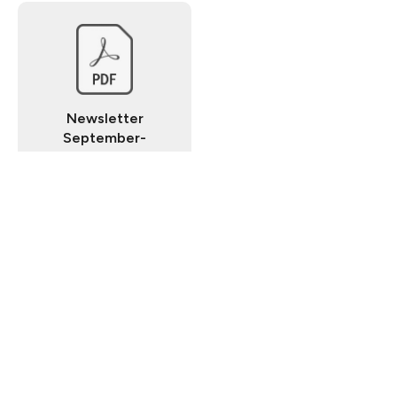
Newsletter
September-
October​​​​‌ ‍ ​‍​‍‌‍ ‌ ​‍‌‍‍‌‌‍‌ ‌‍‍‌‌‍ ‍​‍​‍​ ‍‍​‍​‍‌ ​ ‌‍​‌‌‍ ‍‌‍‍‌‌ ‌​‌ ‍‌​‍ ‍‌‍‍‌‌‍ ​‍​‍​‍ ​​‍​‍‌‍‍​‌ ​‍‌‍‌‌‌‍‌‍​‍​‍​ ‍‍​‍​‍​‍ ‌ ​ ‌ ‌​‌ ‌‌‌‍‌​‌‍‍‌‌‍ ​‍ ‌‍‍‌‌‍ ‍‌ ‌​‌‍‌‌‌‍ ‍‌ ‌​​‍ ‌‍‌‌‌‍‌​‌‍‍‌‌ ‌​​‍ ‌‍ ‌‌‍ ‌‍‌​‌‍‌‌​ ‌‌ ​​‌ ​‍‌‍‌‌‌ ​ ‌‍‌‌‌‍ ‍‌ ‌​‌‍​‌‌ ‌​‌‍‍‌‌‍ ‌‍ ‍​ ‍ ‌‍‍‌‌‍‌​​ ‌​ ‌ ​ ‌‌​ ​‌​ ‌‍​ ‌‍‌‍​‌​ ​‍‌‍‌​​‍ ‌​ ​ ​ ​‍​ ​‍‌‍​ ​‍ ‌​ ‌​‌‍‌​‌‍​ ​ ​​​‍ ‌​ ‍​​ ‌​​ ‍​​ ​‍​‍ ‌‌‍‌​​ ​‍​ ​​‌‍‌‍​ ​‌​ ​‍‌‍​‌​ ‌​‌‍​ ​ ‌‌‌‍‌‌‌‍​‌​ ‍ ‌ ‌​‌ ‍‌‌ ​​‌‍‌‌​ ‌‌‍ ‍‌‍‌‌‌ ‌ ‌ ​ ‌‌​​‌‍ ‌ ​ ‌ ‌​​ ‍ ‌ ​​‌‍​‌‌ ‌​‌‍‍​​ ‌‌ ​ ‌‍‌‌‌‍​ ‌ ‌​‌‍‍‌‌‍ ‌‍ ‍‌ ​ ​‍‌‌​ ‌‌‌​​‍‌‌ ‌‍‍ ‌‍‌‌‌ ‍‌​‍‌‌​ ​ ‌​‌​​‍‌‌​ ​ ‌​‌​​‍‌‌​ ​‍​ ​‍​ ‌​​ ‍​​ ​‌​ ‌ ‌‍‌‍‌‍‌​‌‍​‌‌‍‌‍​ ‍​‌‍​ ‌‍‌‌​ ‌‍​‍‌‌​ ​‍​ ​‍​‍‌‌​ ‌‌‌​‌​​‍ ‍‌‍‌​‌‍ ‌ ‌ ‌‍ ‍‌‍ ​‌‍ ‌‍​‌‌‍‌​‌ ​ ​‍‌‌​ ‌‌‌​​‍‌‌ ‌‍‍ ‌‍‌‌‌ ‍‌​‍‌‌​ ​ ‌​‌​​‍‌‌​ ​ ‌​‌​​‍‌‌​ ​‍​ ​‍​ ​​‌‍‌​​ ‍‌​ ​‌‌‍‌‍​ ​‌​ ​ ​ ​ ​ ​‌‌‍​‍​ ‌​‌‍‌​​‍‌‌​ ​‍​ ​‍​‍‌‌​ ‌‌‌​‌​​‍ ‍‌‍ ‍‌‍​‌‌‍ ‌‌‍‌‌​ ‌‍​‍‌‍​‌‌ ​ ‌‍‌‌‌‌‌‌‌ ​‍‌‍ ​​ ‌​‍‌‌​ ​‍‌​‌‍‌ ​ ‌ ‌​‌ ‌‌‌‍‌​‌‍‍‌‌‍ ​‍‌‍‌‍‍‌‌‍‌​​ ‌​ ‌ ​ ‌‌​ ​‌​ ‌‍​ ‌‍‌‍​‌​ ​‍‌‍‌​​‍ ‌​ ​ ​ ​‍​ ​‍‌‍​ ​‍ ‌​ ‌​‌‍‌​‌‍​ ​ ​​​‍ ‌​ ‍​​ ‌​​ ‍​​ ​‍​‍ ‌‌‍‌​​ ​‍​ ​​‌‍‌‍​ ​‌​ ​‍‌‍​‌​ ‌​‌‍​ ​ ‌‌‌‍‌‌‌‍​‌​‍‌‍‌ ‌​‌ ‍‌‌ ​​‌‍‌‌​ ‌‌‍ ‍‌‍‌‌‌ ‌ ‌ ​ ‌‌​​‌‍ ‌ ​ ‌ ‌​​‍‌‍‌ ​​‌‍​‌‌ ‌​‌‍‍​​ ‌‌ ​ ‌‍‌‌‌‍​ ‌ ‌​‌‍‍‌‌‍ ‌‍ ‍‌ ​ ​‍‌‌​ ‌‌‌​​‍‌‌ ‌‍‍ ‌‍‌‌‌ ‍‌​‍‌‌​ ​ ‌​‌​​‍‌‌​ ​ ‌​‌​​‍‌‌​ ​‍​ ​‍​ ‌​​ ‍​​ ​‌​ ‌ ‌‍‌‍‌‍‌​‌‍​‌‌‍‌‍​ ‍​‌‍​ ‌‍‌‌​ ‌‍​‍‌‌​ ​‍​ ​‍​‍‌‌​ ‌‌‌​‌​​‍ ‍‌‍‌​‌‍ ‌ ‌ ‌‍ ‍‌‍ ​‌‍ ‌‍​‌‌‍‌​‌ ​ ​‍‌‌​ ‌‌‌​​‍‌‌ ‌‍‍ ‌‍‌‌‌ ‍‌​‍‌‌​ ​ ‌​‌​​‍‌‌​ ​ ‌​‌​​‍‌‌​ ​‍​ ​‍​ ​​‌‍‌​​ ‍‌​ ​‌‌‍‌‍​ ​‌​ ​ ​ ​ ​ ​‌‌‍​‍​ ‌​‌‍‌​​‍‌‌​ ​‍​ ​‍​‍‌‌​ ‌‌‌​‌​​‍ ‍‌‍ ‍‌‍​‌‌‍ ‌‌‍‌‌​‍‌‍‌ ​​‌‍‌‌‌ ​‍‌ ​ ‌ ​​‌‍‌‌‌‍​ ‌ ‌​‌‍‍‌‌ ‌‍‌‍‌‌​ ‌‌ ​​‌ ‌‌‌‍​‍‌‍ ​‌‍‍‌‌ ​ ‌‍‍​‌‍‌‌‌‍‌​​‍​‍‌ ‌
Get in Touch​​​​‌ ‍ ​‍​‍‌‍ ‌ ​‍‌‍‍‌‌‍‌ ‌‍‍‌‌‍ ‍​‍​‍​ ‍‍​‍​‍‌ ​ ‌‍​‌‌‍ ‍‌‍‍‌‌ ‌​‌ ‍‌​‍ ‍‌‍‍‌‌‍ ​‍​‍​‍ ​​‍​‍‌‍‍​‌ ​‍‌‍‌‌‌‍‌‍​‍​‍​ ‍‍​‍​‍​‍ ‌ ​ ‌ ‌​‌ ‌‌‌‍‌​‌‍‍‌‌‍ ​‍ ‌‍‍‌‌‍ ‍‌ ‌​‌‍‌‌‌‍ ‍‌ ‌​​‍ ‌‍‌‌‌‍‌​‌‍‍‌‌ ‌​​‍ ‌‍ ‌‌‍ ‌‍‌​‌‍‌‌​ ‌‌ ​​‌ ​‍‌‍‌‌‌ ​ ‌‍‌‌‌‍ ‍‌ ‌​‌‍​‌‌ ‌​‌‍‍‌‌‍ ‌‍ ‍​ ‍ ‌‍‍‌‌‍‌​​ ‌‌ ​ ‌‍‍‌‌ ‌​‌‍‌‌‌‌​ ‌‍‌‌‌ ‌​‌ ‌​‌‍‍‌‌‍ ‍‌‍‌ ‌ ​ ​ ‍ ‌ ‌​‌ ‍‌‌ ​​‌‍‌‌​ ‌‌ ​ ‌‍‍‌‌ ‌​‌‍‌‌‌‌​ ‌‍‌‌‌ ‌​‌ ‌​‌‍‍‌‌‍ ‍‌‍‌ ‌ ​ ​ ‍ ‌ ​​‌‍​‌‌ ‌​‌‍‍​​ ‌‌‍‌‍‌‍ ‌‍ ‌ ‌​‌‍‌‌‌ ​‍​‍ ‍‌‍​ ‌‍ ‌‍ ‍‌ ‌​‌‍​‌‌‍​ ‌ ‌​‌​‍​‌‍‌‌‌‍​‌‌‍‌​‌‍‍‌‌‍ ‍‌‍‌ ​ ‌‍​‍‌‍​‌‌ ​ ‌‍‌‌‌‌‌‌‌ ​‍‌‍ ​​ ‌​‍‌‌​ ​‍‌​‌‍‌ ​ ‌ ‌​‌ ‌‌‌‍‌​‌‍‍‌‌‍ ​‍‌‍‌‍‍‌‌‍‌​​ ‌‌ ​ ‌‍‍‌‌ ‌​‌‍‌‌‌‌​ ‌‍‌‌‌ ‌​‌ ‌​‌‍‍‌‌‍ ‍‌‍‌ ‌ ​ ​‍‌‍‌ ‌​‌ ‍‌‌ ​​‌‍‌‌​ ‌‌ ​ ‌‍‍‌‌ ‌​‌‍‌‌‌‌​ ‌‍‌‌‌ ‌​‌ ‌​‌‍‍‌‌‍ ‍‌‍‌ ‌ ​ ​‍‌‍‌ ​​‌‍​‌‌ ‌​‌‍‍​​ ‌‌‍‌‍‌‍ ‌‍ ‌ ‌​‌‍‌‌‌ ​‍​‍ ‍‌‍​ ‌‍ ‌‍ ‍‌ ‌​‌‍​‌‌‍​ ‌ ‌​‌​‍​‌‍‌‌‌‍​‌‌‍‌​‌‍‍‌‌‍ ‍‌‍‌ ​‍‌‍‌ ​​‌‍‌‌‌ ​‍‌ ​ ‌ ​​‌‍‌‌‌‍​ ‌ ‌​‌‍‍‌‌ ‌‍‌‍‌‌​ ‌‌ ​​‌ ‌‌‌‍​‍‌‍ ​‌‍‍‌‌ ​ ‌‍‍​‌‍‌‌‌‍‌​​‍​‍‌ ‌
contact@fslux.lu
+352 691 574 888​​​​‌ ‍ ​‍​‍‌‍ ‌ ​‍‌‍‍‌‌‍‌ ‌‍‍‌‌‍ ‍​‍​‍​ ‍‍​‍​‍‌ ​ ‌‍​‌‌‍ ‍‌‍‍‌‌ ‌​‌ ‍‌​‍ ‍‌‍‍‌‌‍ ​‍​‍​‍ ​​‍​‍‌‍‍​‌ ​‍‌‍‌‌‌‍‌‍​‍​‍​ ‍‍​‍​‍​‍ ‌ ​ ‌ ‌​‌ ‌‌‌‍‌​‌‍‍‌‌‍ ​‍ ‌‍‍‌‌‍ ‍‌ ‌​‌‍‌‌‌‍ ‍‌ ‌​​‍ ‌‍‌‌‌‍‌​‌‍‍‌‌ ‌​​‍ ‌‍ ‌‌‍ ‌‍‌​‌‍‌‌​ ‌‌ ​​‌ ​‍‌‍‌‌‌ ​ ‌‍‌‌‌‍ ‍‌ ‌​‌‍​‌‌ ‌​‌‍‍‌‌‍ ‌‍ ‍​ ‍ ‌‍‍‌‌‍‌​​ ‌‌ ​ ‌‍‍‌‌ ‌​‌‍‌‌‌‌​ ‌‍‌‌‌ ‌​‌ ‌​‌‍‍‌‌‍ ‍‌‍‌ ‌ ​ ​ ‍ ‌ ‌​‌ ‍‌‌ ​​‌‍‌‌​ ‌‌ ​ ‌‍‍‌‌ ‌​‌‍‌‌‌‌​ ‌‍‌‌‌ ‌​‌ ‌​‌‍‍‌‌‍ ‍‌‍‌ ‌ ​ ​ ‍ ‌ ​​‌‍​‌‌ ‌​‌‍‍​​ ‌‌‍​‍‌ ​‍‌‍​‌‌‍ ‍‌‍‌​‌‍‍‌‌‍ ‍‌‍‌ ​‍ ‍‌‍​ ‌‍ ‌‍ ‍‌ ‌​‌‍​‌‌‍​ ‌ ‌​‌​‍‌‌‍ ‍‌‍‌‍‌‍ ​‍ ‍‌ ​​‌‍‍​‌‍ ‌‍ ‍‌‍‌‌​ ‌‍​‍‌‍​‌‌ ​ ‌‍‌‌‌‌‌‌‌ ​‍‌‍ ​​ ‌​‍‌‌​ ​‍‌​‌‍‌ ​ ‌ ‌​‌ ‌‌‌‍‌​‌‍‍‌‌‍ ​‍‌‍‌‍‍‌‌‍‌​​ ‌‌ ​ ‌‍‍‌‌ ‌​‌‍‌‌‌‌​ ‌‍‌‌‌ ‌​‌ ‌​‌‍‍‌‌‍ ‍‌‍‌ ‌ ​ ​‍‌‍‌ ‌​‌ ‍‌‌ ​​‌‍‌‌​ ‌‌ ​ ‌‍‍‌‌ ‌​‌‍‌‌‌‌​ ‌‍‌‌‌ ‌​‌ ‌​‌‍‍‌‌‍ ‍‌‍‌ ‌ ​ ​‍‌‍‌ ​​‌‍​‌‌ ‌​‌‍‍​​ ‌‌‍​‍‌ ​‍‌‍​‌‌‍ ‍‌‍‌​‌‍‍‌‌‍ ‍‌‍‌ ​‍ ‍‌‍​ ‌‍ ‌‍ ‍‌ ‌​‌‍​‌‌‍​ ‌ ‌​‌​‍‌‌‍ ‍‌‍‌‍‌‍ ​‍ ‍‌ ​​‌‍‍​‌‍ ‌‍ ‍‌‍‌‌​‍‌‍‌ ​​‌‍‌‌‌ ​‍‌ ​ ‌ ​​‌‍‌‌‌‍​ ‌ ‌​‌‍‍‌‌ ‌‍‌‍‌‌​ ‌‌ ​​‌ ‌‌‌‍​‍‌‍ ​‌‍‍‌‌ ​ ‌‍‍​‌‍‌‌‌‍‌​​‍​‍‌ ‌
Follow Us​​​​‌ ‍ ​‍​‍‌‍ ‌ ​‍‌‍‍‌‌‍‌ ‌‍‍‌‌‍ ‍​‍​‍​ ‍‍​‍​‍‌ ​ ‌‍​‌‌‍ ‍‌‍‍‌‌ ‌​‌ ‍‌​‍ ‍‌‍‍‌‌‍ ​‍​‍​‍ ​​‍​‍‌‍‍​‌ ​‍‌‍‌‌‌‍‌‍​‍​‍​ ‍‍​‍​‍​‍ ‌ ​ ‌ ‌​‌ ‌‌‌‍‌​‌‍‍‌‌‍ ​‍ ‌‍‍‌‌‍ ‍‌ ‌​‌‍‌‌‌‍ ‍‌ ‌​​‍ ‌‍‌‌‌‍‌​‌‍‍‌‌ ‌​​‍ ‌‍ ‌‌‍ ‌‍‌​‌‍‌‌​ ‌‌ ​​‌ ​‍‌‍‌‌‌ ​ ‌‍‌‌‌‍ ‍‌ ‌​‌‍​‌‌ ‌​‌‍‍‌‌‍ ‌‍ ‍​ ‍ ‌‍‍‌‌‍‌​​ ‌‌ ​ ‌‍‍‌‌ ‌​‌‍‌‌‌‌​ ‌‍‌‌‌ ‌​‌ ‌​‌‍‍‌‌‍ ‍‌‍‌ ‌ ​ ​ ‍ ‌ ‌​‌ ‍‌‌ ​​‌‍‌‌​ ‌‌ ​ ‌‍‍‌‌ ‌​‌‍‌‌‌‌​ ‌‍‌‌‌ ‌​‌ ‌​‌‍‍‌‌‍ ‍‌‍‌ ‌ ​ ​ ‍ ‌ ​​‌‍​‌‌ ‌​‌‍‍​​ ‌‌‍‌‍‌‍ ‌‍ ‌ ‌​‌‍‌‌‌ ​‍​‍ ‍‌ ​ ‌‍ ‌‍​ ‌‍‍‌‌‍​‌‌‍ ​‌​‍​‌‍‌‌‌‍​‌‌‍‌​‌‍‍‌‌‍ ‍‌‍‌ ​ ‌‍​‍‌‍​‌‌ ​ ‌‍‌‌‌‌‌‌‌ ​‍‌‍ ​​ ‌​‍‌‌​ ​‍‌​‌‍‌ ​ ‌ ‌​‌ ‌‌‌‍‌​‌‍‍‌‌‍ ​‍‌‍‌‍‍‌‌‍‌​​ ‌‌ ​ ‌‍‍‌‌ ‌​‌‍‌‌‌‌​ ‌‍‌‌‌ ‌​‌ ‌​‌‍‍‌‌‍ ‍‌‍‌ ‌ ​ ​‍‌‍‌ ‌​‌ ‍‌‌ ​​‌‍‌‌​ ‌‌ ​ ‌‍‍‌‌ ‌​‌‍‌‌‌‌​ ‌‍‌‌‌ ‌​‌ ‌​‌‍‍‌‌‍ ‍‌‍‌ ‌ ​ ​‍‌‍‌ ​​‌‍​‌‌ ‌​‌‍‍​​ ‌‌‍‌‍‌‍ ‌‍ ‌ ‌​‌‍‌‌‌ ​‍​‍ ‍‌ ​ ‌‍ ‌‍​ ‌‍‍‌‌‍​‌‌‍ ​‌​‍​‌‍‌‌‌‍​‌‌‍‌​‌‍‍‌‌‍ ‍‌‍‌ ​‍‌‍‌ ​​‌‍‌‌‌ ​‍‌ ​ ‌ ​​‌‍‌‌‌‍​ ‌ ‌​‌‍‍‌‌ ‌‍‌‍‌‌​ ‌‌ ​​‌ ‌‌‌‍​‍‌‍ ​‌‍‍‌‌ ​ ‌‍‍​‌‍‌‌‌‍‌​​‍​‍‌ ‌
Instagram​​​​‌ ‍ ​‍​‍‌‍ ‌ ​‍‌‍‍‌‌‍‌ ‌‍‍‌‌‍ ‍​‍​‍​ ‍‍​‍​‍‌ ​ ‌‍​‌‌‍ ‍‌‍‍‌‌ ‌​‌ ‍‌​‍ ‍‌‍‍‌‌‍ ​‍​‍​‍ ​​‍​‍‌‍‍​‌ ​‍‌‍‌‌‌‍‌‍​‍​‍​ ‍‍​‍​‍​‍ ‌ ​ ‌ ‌​‌ ‌‌‌‍‌​‌‍‍‌‌‍ ​‍ ‌‍‍‌‌‍ ‍‌ ‌​‌‍‌‌‌‍ ‍‌ ‌​​‍ ‌‍‌‌‌‍‌​‌‍‍‌‌ ‌​​‍ ‌‍ ‌‌‍ ‌‍‌​‌‍‌‌​ ‌‌ ​​‌ ​‍‌‍‌‌‌ ​ ‌‍‌‌‌‍ ‍‌ ‌​‌‍​‌‌ ‌​‌‍‍‌‌‍ ‌‍ ‍​ ‍ ‌‍‍‌‌‍‌​​ ‌‌ ​ ‌‍‍‌‌ ‌​‌‍‌‌‌‌​ ‌‍‌‌‌ ‌​‌ ‌​‌‍‍‌‌‍ ‍‌‍‌ ‌ ​ ​ ‍ ‌ ‌​‌ ‍‌‌ ​​‌‍‌‌​ ‌‌ ​ ‌‍‍‌‌ ‌​‌‍‌‌‌‌​ ‌‍‌‌‌ ‌​‌ ‌​‌‍‍‌‌‍ ‍‌‍‌ ‌ ​ ​ ‍ ‌ ​​‌‍​‌‌ ‌​‌‍‍​​ ‌‌ ​ ‌‍ ‌‍​ ‌‍‍‌‌‍​‌‌‍ ​‌​ ​‌‍‍‌‌‍ ‍‌‍‍ ‌ ​ ​‍‌‌​ ‌‌‌​​‍‌‌ ‌‍‍ ‌‍‌‌‌ ‍‌​‍‌‌​ ​ ‌​‌​​‍‌‌​ ​ ‌​‌​​‍‌‌​ ​‍​ ​‍​ ​‍‌‍‌‌‌‍​‍‌‍‌‌‌‍‌‌​ ​‌​ ‌​‌‍​ ‌‍​ ‌‍‌‌‌‍​‍​ ‌‌​‍‌‌​ ​‍​ ​‍​‍‌‌​ ‌‌‌​‌​​‍ ‍‌ ​​‌‍ ​‌‍​‌‌ ‌​‌‍‌‍‌‍ ‌ ​‍‌‍ ‌​ ‌‍​‍‌‍​‌‌ ​ ‌‍‌‌‌‌‌‌‌ ​‍‌‍ ​​ ‌​‍‌‌​ ​‍‌​‌‍‌ ​ ‌ ‌​‌ ‌‌‌‍‌​‌‍‍‌‌‍ ​‍‌‍‌‍‍‌‌‍‌​​ ‌‌ ​ ‌‍‍‌‌ ‌​‌‍‌‌‌‌​ ‌‍‌‌‌ ‌​‌ ‌​‌‍‍‌‌‍ ‍‌‍‌ ‌ ​ ​‍‌‍‌ ‌​‌ ‍‌‌ ​​‌‍‌‌​ ‌‌ ​ ‌‍‍‌‌ ‌​‌‍‌‌‌‌​ ‌‍‌‌‌ ‌​‌ ‌​‌‍‍‌‌‍ ‍‌‍‌ ‌ ​ ​‍‌‍‌ ​​‌‍​‌‌ ‌​‌‍‍​​ ‌‌ ​ ‌‍ ‌‍​ ‌‍‍‌‌‍​‌‌‍ ​‌​ ​‌‍‍‌‌‍ ‍‌‍‍ ‌ ​ ​‍‌‌​ ‌‌‌​​‍‌‌ ‌‍‍ ‌‍‌‌‌ ‍‌​‍‌‌​ ​ ‌​‌​​‍‌‌​ ​ ‌​‌​​‍‌‌​ ​‍​ ​‍​ ​‍‌‍‌‌‌‍​‍‌‍‌‌‌‍‌‌​ ​‌​ ‌​‌‍​ ‌‍​ ‌‍‌‌‌‍​‍​ ‌‌​‍‌‌​ ​‍​ ​‍​‍‌‌​ ‌‌‌​‌​​‍ ‍‌ ​​‌‍ ​‌‍​‌‌ ‌​‌‍‌‍‌‍ ‌ ​‍‌‍ ‌​‍‌‍‌ ​​‌‍‌‌‌ ​‍‌ ​ ‌ ​​‌‍‌‌‌‍​ ‌ ‌​‌‍‍‌‌ ‌‍‌‍‌‌​ ‌‌ ​​‌ ‌‌‌‍​‍‌‍ ​‌‍‍‌‌ ​ ‌‍‍​‌‍‌‌‌‍‌​​‍​‍‌ ‌
Facebook​​​​‌ ‍ ​‍​‍‌‍ ‌ ​‍‌‍‍‌‌‍‌ ‌‍‍‌‌‍ ‍​‍​‍​ ‍‍​‍​‍‌ ​ ‌‍​‌‌‍ ‍‌‍‍‌‌ ‌​‌ ‍‌​‍ ‍‌‍‍‌‌‍ ​‍​‍​‍ ​​‍​‍‌‍‍​‌ ​‍‌‍‌‌‌‍‌‍​‍​‍​ ‍‍​‍​‍​‍ ‌ ​ ‌ ‌​‌ ‌‌‌‍‌​‌‍‍‌‌‍ ​‍ ‌‍‍‌‌‍ ‍‌ ‌​‌‍‌‌‌‍ ‍‌ ‌​​‍ ‌‍‌‌‌‍‌​‌‍‍‌‌ ‌​​‍ ‌‍ ‌‌‍ ‌‍‌​‌‍‌‌​ ‌‌ ​​‌ ​‍‌‍‌‌‌ ​ ‌‍‌‌‌‍ ‍‌ ‌​‌‍​‌‌ ‌​‌‍‍‌‌‍ ‌‍ ‍​ ‍ ‌‍‍‌‌‍‌​​ ‌‌ ​ ‌‍‍‌‌ ‌​‌‍‌‌‌‌​ ‌‍‌‌‌ ‌​‌ ‌​‌‍‍‌‌‍ ‍‌‍‌ ‌ ​ ​ ‍ ‌ ‌​‌ ‍‌‌ ​​‌‍‌‌​ ‌‌ ​ ‌‍‍‌‌ ‌​‌‍‌‌‌‌​ ‌‍‌‌‌ ‌​‌ ‌​‌‍‍‌‌‍ ‍‌‍‌ ‌ ​ ​ ‍ ‌ ​​‌‍​‌‌ ‌​‌‍‍​​ ‌‌ ​ ‌‍ ‌‍​ ‌‍‍‌‌‍​‌‌‍ ​‌​ ​‌‍‍‌‌‍ ‍‌‍‍ ‌ ​ ​‍‌‌​ ‌‌‌​​‍‌‌ ‌‍‍ ‌‍‌‌‌ ‍‌​‍‌‌​ ​ ‌​‌​​‍‌‌​ ​ ‌​‌​​‍‌‌​ ​‍​ ​‍​ ‍​​ ​ ‌‍‌‍‌‍​ ‌‍‌​​ ‌‌​ ‍‌​ ‌ ​ ‍‌‌‍​‍​ ​ ‌‍​‍​‍‌‌​ ​‍​ ​‍​‍‌‌​ ‌‌‌​‌​​‍ ‍‌ ​​‌‍ ​‌‍​‌‌ ‌​‌‍‌‍‌‍ ‌ ​‍‌‍ ‌​ ‌‍​‍‌‍​‌‌ ​ ‌‍‌‌‌‌‌‌‌ ​‍‌‍ ​​ ‌​‍‌‌​ ​‍‌​‌‍‌ ​ ‌ ‌​‌ ‌‌‌‍‌​‌‍‍‌‌‍ ​‍‌‍‌‍‍‌‌‍‌​​ ‌‌ ​ ‌‍‍‌‌ ‌​‌‍‌‌‌‌​ ‌‍‌‌‌ ‌​‌ ‌​‌‍‍‌‌‍ ‍‌‍‌ ‌ ​ ​‍‌‍‌ ‌​‌ ‍‌‌ ​​‌‍‌‌​ ‌‌ ​ ‌‍‍‌‌ ‌​‌‍‌‌‌‌​ ‌‍‌‌‌ ‌​‌ ‌​‌‍‍‌‌‍ ‍‌‍‌ ‌ ​ ​‍‌‍‌ ​​‌‍​‌‌ ‌​‌‍‍​​ ‌‌ ​ ‌‍ ‌‍​ ‌‍‍‌‌‍​‌‌‍ ​‌​ ​‌‍‍‌‌‍ ‍‌‍‍ ‌ ​ ​‍‌‌​ ‌‌‌​​‍‌‌ ‌‍‍ ‌‍‌‌‌ ‍‌​‍‌‌​ ​ ‌​‌​​‍‌‌​ ​ ‌​‌​​‍‌‌​ ​‍​ ​‍​ ‍​​ ​ ‌‍‌‍‌‍​ ‌‍‌​​ ‌‌​ ‍‌​ ‌ ​ ‍‌‌‍​‍​ ​ ‌‍​‍​‍‌‌​ ​‍​ ​‍​‍‌‌​ ‌‌‌​‌​​‍ ‍‌ ​​‌‍ ​‌‍​‌‌ ‌​‌‍‌‍‌‍ ‌ ​‍‌‍ ‌​‍‌‍‌ ​​‌‍‌‌‌ ​‍‌ ​ ‌ ​​‌‍‌‌‌‍​ ‌ ‌​‌‍‍‌‌ ‌‍‌‍‌‌​ ‌‌ ​​‌ ‌‌‌‍​‍‌‍ ​‌‍‍‌‌ ​ ‌‍‍​‌‍‌‌‌‍‌​​‍​‍‌ ‌