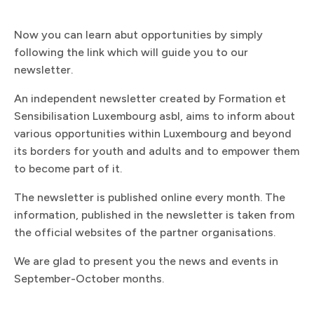
Now you can learn abut opportunities by simply
following the link which will guide you to our
newsletter.​​​​‌ ‍ ​‍​‍‌‍ ‌ ​‍‌‍‍‌‌‍‌ ‌‍‍‌‌‍ ‍​‍​‍​ ‍‍​‍​‍‌ ​ ‌‍​‌‌‍ ‍‌‍‍‌‌ ‌​‌ ‍‌​‍ ‍‌‍‍‌‌‍ ​‍​‍​‍ ​​‍​‍‌‍‍​‌ ​‍‌‍‌‌‌‍‌‍​‍​‍​ ‍‍​‍​‍​‍ ‌ ​ ‌ ‌​‌ ‌‌‌‍‌​‌‍‍‌‌‍ ​‍ ‌‍‍‌‌‍ ‍‌ ‌​‌‍‌‌‌‍ ‍‌ ‌​​‍ ‌‍‌‌‌‍‌​‌‍‍‌‌ ‌​​‍ ‌‍ ‌‌‍ ‌‍‌​‌‍‌‌​ ‌‌ ​​‌ ​‍‌‍‌‌‌ ​ ‌‍‌‌‌‍ ‍‌ ‌​‌‍​‌‌ ‌​‌‍‍‌‌‍ ‌‍ ‍​ ‍ ‌‍‍‌‌‍‌​​ ‌​ ‌ ​ ‌‌​ ​‌​ ‌‍​ ‌‍‌‍​‌​ ​‍‌‍‌​​‍ ‌​ ​ ​ ​‍​ ​‍‌‍​ ​‍ ‌​ ‌​‌‍‌​‌‍​ ​ ​​​‍ ‌​ ‍​​ ‌​​ ‍​​ ​‍​‍ ‌‌‍‌​​ ​‍​ ​​‌‍‌‍​ ​‌​ ​‍‌‍​‌​ ‌​‌‍​ ​ ‌‌‌‍‌‌‌‍​‌​ ‍ ‌ ‌​‌ ‍‌‌ ​​‌‍‌‌​ ‌‌‍ ‍‌‍‌‌‌ ‌ ‌ ​ ‌‌​​‌‍ ‌ ​ ‌ ‌​​ ‍ ‌ ​​‌‍​‌‌ ‌​‌‍‍​​ ‌‌ ​ ‌‍‌‌‌‍​ ‌ ‌​‌‍‍‌‌‍ ‌‍ ‍‌ ​ ​‍‌‌​ ‌‌‌​​‍‌‌ ‌‍‍ ‌‍‌‌‌ ‍‌​‍‌‌​ ​ ‌​‌​​‍‌‌​ ​ ‌​‌​​‍‌‌​ ​‍​ ​‍​ ​​​ ​‍​ ‌‌‌‍​‌​ ‍‌‌‍‌​‌‍‌‍​ ‌‌​ ​‍​ ‌ ‌‍‌​‌‍‌​​‍‌‌​ ​‍​ ​‍​‍‌‌​ ‌‌‌​‌​​‍ ‍‌‍​ ‌‍ ‌‍ ‍‌ ‌​‌‍‌‌‌‍ ‍‌ ‌​​‍‌‌​ ‌‌‌​​‍‌‌ ‌‍‍ ‌‍‌‌‌ ‍‌​‍‌‌​ ​ ‌​‌​​‍‌‌​ ​ ‌​‌​​‍‌‌​ ​‍​ ​‍‌‍‌​‌‍​ ‌‍‌‍​ ‍​​ ‌ ​ ‍​​ ​‍​ ‌‍​ ​‍​ ‌ ​ ​ ​ ​​​‍‌‌​ ​‍​ ​‍​‍‌‌​ ‌‌‌​‌​​‍ ‍‌‍​ ‌‍‍​‌‍‍‌‌‍ ​‌‍‌​‌ ​‍‌‍‌‌‌‍ ‍​‍‌‌​ ‌‌‌​​‍‌‌ ‌‍‍ ‌‍‌‌‌ ‍‌​‍‌‌​ ​ ‌​‌​​‍‌‌​ ​ ‌​‌​​‍‌‌​ ​‍​ ​‍​ ‌‍​ ‌‍​ ‌‌‌‍‌‌​ ​ ‌‍‌‌​ ​ ‌‍​‌​ ​​‌‍​‌​ ​‌‌‍​ ​‍‌‌​ ​‍​ ​‍​‍‌‌​ ‌‌‌​‌​​‍ ‍‌ ‌​‌‍‌‌‌ ‍​‌ ‌​​ ‌‍​‍‌‍​‌‌ ​ ‌‍‌‌‌‌‌‌‌ ​‍‌‍ ​​ ‌​‍‌‌​ ​‍‌​‌‍‌ ​ ‌ ‌​‌ ‌‌‌‍‌​‌‍‍‌‌‍ ​‍‌‍‌‍‍‌‌‍‌​​ ‌​ ‌ ​ ‌‌​ ​‌​ ‌‍​ ‌‍‌‍​‌​ ​‍‌‍‌​​‍ ‌​ ​ ​ ​‍​ ​‍‌‍​ ​‍ ‌​ ‌​‌‍‌​‌‍​ ​ ​​​‍ ‌​ ‍​​ ‌​​ ‍​​ ​‍​‍ ‌‌‍‌​​ ​‍​ ​​‌‍‌‍​ ​‌​ ​‍‌‍​‌​ ‌​‌‍​ ​ ‌‌‌‍‌‌‌‍​‌​‍‌‍‌ ‌​‌ ‍‌‌ ​​‌‍‌‌​ ‌‌‍ ‍‌‍‌‌‌ ‌ ‌ ​ ‌‌​​‌‍ ‌ ​ ‌ ‌​​‍‌‍‌ ​​‌‍​‌‌ ‌​‌‍‍​​ ‌‌ ​ ‌‍‌‌‌‍​ ‌ ‌​‌‍‍‌‌‍ ‌‍ ‍‌ ​ ​‍‌‌​ ‌‌‌​​‍‌‌ ‌‍‍ ‌‍‌‌‌ ‍‌​‍‌‌​ ​ ‌​‌​​‍‌‌​ ​ ‌​‌​​‍‌‌​ ​‍​ ​‍​ ​​​ ​‍​ ‌‌‌‍​‌​ ‍‌‌‍‌​‌‍‌‍​ ‌‌​ ​‍​ ‌ ‌‍‌​‌‍‌​​‍‌‌​ ​‍​ ​‍​‍‌‌​ ‌‌‌​‌​​‍ ‍‌‍​ ‌‍ ‌‍ ‍‌ ‌​‌‍‌‌‌‍ ‍‌ ‌​​‍‌‌​ ‌‌‌​​‍‌‌ ‌‍‍ ‌‍‌‌‌ ‍‌​‍‌‌​ ​ ‌​‌​​‍‌‌​ ​ ‌​‌​​‍‌‌​ ​‍​ ​‍‌‍‌​‌‍​ ‌‍‌‍​ ‍​​ ‌ ​ ‍​​ ​‍​ ‌‍​ ​‍​ ‌ ​ ​ ​ ​​​‍‌‌​ ​‍​ ​‍​‍‌‌​ ‌‌‌​‌​​‍ ‍‌‍​ ‌‍‍​‌‍‍‌‌‍ ​‌‍‌​‌ ​‍‌‍‌‌‌‍ ‍​‍‌‌​ ‌‌‌​​‍‌‌ ‌‍‍ ‌‍‌‌‌ ‍‌​‍‌‌​ ​ ‌​‌​​‍‌‌​ ​ ‌​‌​​‍‌‌​ ​‍​ ​‍​ ‌‍​ ‌‍​ ‌‌‌‍‌‌​ ​ ‌‍‌‌​ ​ ‌‍​‌​ ​​‌‍​‌​ ​‌‌‍​ ​‍‌‌​ ​‍​ ​‍​‍‌‌​ ‌‌‌​‌​​‍ ‍‌ ‌​‌‍‌‌‌ ‍​‌ ‌​​‍‌‍‌ ​​‌‍‌‌‌ ​‍‌ ​ ‌ ​​‌‍‌‌‌‍​ ‌ ‌​‌‍‍‌‌ ‌‍‌‍‌‌​ ‌‌ ​​‌ ‌‌‌‍​‍‌‍ ​‌‍‍‌‌ ​ ‌‍‍​‌‍‌‌‌‍‌​​‍​‍‌ ‌
An independent newsletter created by Formation et
Sensibilisation Luxembourg asbl, aims to inform about
various opportunities within Luxembourg and beyond
its borders for youth and adults and to empower them
to become part of it.​​​​‌ ‍ ​‍​‍‌‍ ‌ ​‍‌‍‍‌‌‍‌ ‌‍‍‌‌‍ ‍​‍​‍​ ‍‍​‍​‍‌ ​ ‌‍​‌‌‍ ‍‌‍‍‌‌ ‌​‌ ‍‌​‍ ‍‌‍‍‌‌‍ ​‍​‍​‍ ​​‍​‍‌‍‍​‌ ​‍‌‍‌‌‌‍‌‍​‍​‍​ ‍‍​‍​‍​‍ ‌ ​ ‌ ‌​‌ ‌‌‌‍‌​‌‍‍‌‌‍ ​‍ ‌‍‍‌‌‍ ‍‌ ‌​‌‍‌‌‌‍ ‍‌ ‌​​‍ ‌‍‌‌‌‍‌​‌‍‍‌‌ ‌​​‍ ‌‍ ‌‌‍ ‌‍‌​‌‍‌‌​ ‌‌ ​​‌ ​‍‌‍‌‌‌ ​ ‌‍‌‌‌‍ ‍‌ ‌​‌‍​‌‌ ‌​‌‍‍‌‌‍ ‌‍ ‍​ ‍ ‌‍‍‌‌‍‌​​ ‌​ ‌ ​ ‌‌​ ​‌​ ‌‍​ ‌‍‌‍​‌​ ​‍‌‍‌​​‍ ‌​ ​ ​ ​‍​ ​‍‌‍​ ​‍ ‌​ ‌​‌‍‌​‌‍​ ​ ​​​‍ ‌​ ‍​​ ‌​​ ‍​​ ​‍​‍ ‌‌‍‌​​ ​‍​ ​​‌‍‌‍​ ​‌​ ​‍‌‍​‌​ ‌​‌‍​ ​ ‌‌‌‍‌‌‌‍​‌​ ‍ ‌ ‌​‌ ‍‌‌ ​​‌‍‌‌​ ‌‌‍ ‍‌‍‌‌‌ ‌ ‌ ​ ‌‌​​‌‍ ‌ ​ ‌ ‌​​ ‍ ‌ ​​‌‍​‌‌ ‌​‌‍‍​​ ‌‌ ​ ‌‍‌‌‌‍​ ‌ ‌​‌‍‍‌‌‍ ‌‍ ‍‌ ​ ​‍‌‌​ ‌‌‌​​‍‌‌ ‌‍‍ ‌‍‌‌‌ ‍‌​‍‌‌​ ​ ‌​‌​​‍‌‌​ ​ ‌​‌​​‍‌‌​ ​‍​ ​‍​ ​​​ ​‍​ ‌‌‌‍​‌​ ‍‌‌‍‌​‌‍‌‍​ ‌‌​ ​‍​ ‌ ‌‍‌​‌‍‌​​‍‌‌​ ​‍​ ​‍​‍‌‌​ ‌‌‌​‌​​‍ ‍‌‍​ ‌‍ ‌‍ ‍‌ ‌​‌‍‌‌‌‍ ‍‌ ‌​​‍‌‌​ ‌‌‌​​‍‌‌ ‌‍‍ ‌‍‌‌‌ ‍‌​‍‌‌​ ​ ‌​‌​​‍‌‌​ ​ ‌​‌​​‍‌‌​ ​‍​ ​‍‌‍‌‍​ ​‍​ ‌‍‌‍‌‌​ ​​​ ‌‍​ ‍​​ ‍‌‌‍‌‌​ ​ ‌‍​‌​ ‌‍​‍‌‌​ ​‍​ ​‍​‍‌‌​ ‌‌‌​‌​​‍ ‍‌‍​ ‌‍‍​‌‍‍‌‌‍ ​‌‍‌​‌ ​‍‌‍‌‌‌‍ ‍​‍‌‌​ ‌‌‌​​‍‌‌ ‌‍‍ ‌‍‌‌‌ ‍‌​‍‌‌​ ​ ‌​‌​​‍‌‌​ ​ ‌​‌​​‍‌‌​ ​‍​ ​‍​ ​ ‌‍‌‍​ ​ ​ ​‌​ ​‌​ ‌‌​ ​​‌‍​ ​ ​‌​ ‌‍​ ‍‌​ ​​​‍‌‌​ ​‍​ ​‍​‍‌‌​ ‌‌‌​‌​​‍ ‍‌ ‌​‌‍‌‌‌ ‍​‌ ‌​​ ‌‍​‍‌‍​‌‌ ​ ‌‍‌‌‌‌‌‌‌ ​‍‌‍ ​​ ‌​‍‌‌​ ​‍‌​‌‍‌ ​ ‌ ‌​‌ ‌‌‌‍‌​‌‍‍‌‌‍ ​‍‌‍‌‍‍‌‌‍‌​​ ‌​ ‌ ​ ‌‌​ ​‌​ ‌‍​ ‌‍‌‍​‌​ ​‍‌‍‌​​‍ ‌​ ​ ​ ​‍​ ​‍‌‍​ ​‍ ‌​ ‌​‌‍‌​‌‍​ ​ ​​​‍ ‌​ ‍​​ ‌​​ ‍​​ ​‍​‍ ‌‌‍‌​​ ​‍​ ​​‌‍‌‍​ ​‌​ ​‍‌‍​‌​ ‌​‌‍​ ​ ‌‌‌‍‌‌‌‍​‌​‍‌‍‌ ‌​‌ ‍‌‌ ​​‌‍‌‌​ ‌‌‍ ‍‌‍‌‌‌ ‌ ‌ ​ ‌‌​​‌‍ ‌ ​ ‌ ‌​​‍‌‍‌ ​​‌‍​‌‌ ‌​‌‍‍​​ ‌‌ ​ ‌‍‌‌‌‍​ ‌ ‌​‌‍‍‌‌‍ ‌‍ ‍‌ ​ ​‍‌‌​ ‌‌‌​​‍‌‌ ‌‍‍ ‌‍‌‌‌ ‍‌​‍‌‌​ ​ ‌​‌​​‍‌‌​ ​ ‌​‌​​‍‌‌​ ​‍​ ​‍​ ​​​ ​‍​ ‌‌‌‍​‌​ ‍‌‌‍‌​‌‍‌‍​ ‌‌​ ​‍​ ‌ ‌‍‌​‌‍‌​​‍‌‌​ ​‍​ ​‍​‍‌‌​ ‌‌‌​‌​​‍ ‍‌‍​ ‌‍ ‌‍ ‍‌ ‌​‌‍‌‌‌‍ ‍‌ ‌​​‍‌‌​ ‌‌‌​​‍‌‌ ‌‍‍ ‌‍‌‌‌ ‍‌​‍‌‌​ ​ ‌​‌​​‍‌‌​ ​ ‌​‌​​‍‌‌​ ​‍​ ​‍‌‍‌‍​ ​‍​ ‌‍‌‍‌‌​ ​​​ ‌‍​ ‍​​ ‍‌‌‍‌‌​ ​ ‌‍​‌​ ‌‍​‍‌‌​ ​‍​ ​‍​‍‌‌​ ‌‌‌​‌​​‍ ‍‌‍​ ‌‍‍​‌‍‍‌‌‍ ​‌‍‌​‌ ​‍‌‍‌‌‌‍ ‍​‍‌‌​ ‌‌‌​​‍‌‌ ‌‍‍ ‌‍‌‌‌ ‍‌​‍‌‌​ ​ ‌​‌​​‍‌‌​ ​ ‌​‌​​‍‌‌​ ​‍​ ​‍​ ​ ‌‍‌‍​ ​ ​ ​‌​ ​‌​ ‌‌​ ​​‌‍​ ​ ​‌​ ‌‍​ ‍‌​ ​​​‍‌‌​ ​‍​ ​‍​‍‌‌​ ‌‌‌​‌​​‍ ‍‌ ‌​‌‍‌‌‌ ‍​‌ ‌​​‍‌‍‌ ​​‌‍‌‌‌ ​‍‌ ​ ‌ ​​‌‍‌‌‌‍​ ‌ ‌​‌‍‍‌‌ ‌‍‌‍‌‌​ ‌‌ ​​‌ ‌‌‌‍​‍‌‍ ​‌‍‍‌‌ ​ ‌‍‍​‌‍‌‌‌‍‌​​‍​‍‌ ‌
The newsletter is published online every month. The
information, published in the newsletter is taken from
the official websites of the partner organisations.​​​​‌ ‍ ​‍​‍‌‍ ‌ ​‍‌‍‍‌‌‍‌ ‌‍‍‌‌‍ ‍​‍​‍​ ‍‍​‍​‍‌ ​ ‌‍​‌‌‍ ‍‌‍‍‌‌ ‌​‌ ‍‌​‍ ‍‌‍‍‌‌‍ ​‍​‍​‍ ​​‍​‍‌‍‍​‌ ​‍‌‍‌‌‌‍‌‍​‍​‍​ ‍‍​‍​‍​‍ ‌ ​ ‌ ‌​‌ ‌‌‌‍‌​‌‍‍‌‌‍ ​‍ ‌‍‍‌‌‍ ‍‌ ‌​‌‍‌‌‌‍ ‍‌ ‌​​‍ ‌‍‌‌‌‍‌​‌‍‍‌‌ ‌​​‍ ‌‍ ‌‌‍ ‌‍‌​‌‍‌‌​ ‌‌ ​​‌ ​‍‌‍‌‌‌ ​ ‌‍‌‌‌‍ ‍‌ ‌​‌‍​‌‌ ‌​‌‍‍‌‌‍ ‌‍ ‍​ ‍ ‌‍‍‌‌‍‌​​ ‌​ ‌ ​ ‌‌​ ​‌​ ‌‍​ ‌‍‌‍​‌​ ​‍‌‍‌​​‍ ‌​ ​ ​ ​‍​ ​‍‌‍​ ​‍ ‌​ ‌​‌‍‌​‌‍​ ​ ​​​‍ ‌​ ‍​​ ‌​​ ‍​​ ​‍​‍ ‌‌‍‌​​ ​‍​ ​​‌‍‌‍​ ​‌​ ​‍‌‍​‌​ ‌​‌‍​ ​ ‌‌‌‍‌‌‌‍​‌​ ‍ ‌ ‌​‌ ‍‌‌ ​​‌‍‌‌​ ‌‌‍ ‍‌‍‌‌‌ ‌ ‌ ​ ‌‌​​‌‍ ‌ ​ ‌ ‌​​ ‍ ‌ ​​‌‍​‌‌ ‌​‌‍‍​​ ‌‌ ​ ‌‍‌‌‌‍​ ‌ ‌​‌‍‍‌‌‍ ‌‍ ‍‌ ​ ​‍‌‌​ ‌‌‌​​‍‌‌ ‌‍‍ ‌‍‌‌‌ ‍‌​‍‌‌​ ​ ‌​‌​​‍‌‌​ ​ ‌​‌​​‍‌‌​ ​‍​ ​‍​ ​​​ ​‍​ ‌‌‌‍​‌​ ‍‌‌‍‌​‌‍‌‍​ ‌‌​ ​‍​ ‌ ‌‍‌​‌‍‌​​‍‌‌​ ​‍​ ​‍​‍‌‌​ ‌‌‌​‌​​‍ ‍‌‍​ ‌‍ ‌‍ ‍‌ ‌​‌‍‌‌‌‍ ‍‌ ‌​​‍‌‌​ ‌‌‌​​‍‌‌ ‌‍‍ ‌‍‌‌‌ ‍‌​‍‌‌​ ​ ‌​‌​​‍‌‌​ ​ ‌​‌​​‍‌‌​ ​‍​ ​‍‌‍​‍‌‍​‌​ ‍‌‌‍​‌‌‍​‍​ ‍​‌‍‌‌​ ​‍‌‍​ ​ ​‌​ ​​​ ‌​​‍‌‌​ ​‍​ ​‍​‍‌‌​ ‌‌‌​‌​​‍ ‍‌‍​ ‌‍‍​‌‍‍‌‌‍ ​‌‍‌​‌ ​‍‌‍‌‌‌‍ ‍​‍‌‌​ ‌‌‌​​‍‌‌ ‌‍‍ ‌‍‌‌‌ ‍‌​‍‌‌​ ​ ‌​‌​​‍‌‌​ ​ ‌​‌​​‍‌‌​ ​‍​ ​‍​ ‌‍​ ‌ ​ ‌‍​ ​‌‌‍‌‌​ ​‍​ ‌​​ ‍‌‌‍‌‌​ ‌‌​ ​​‌‍‌​​‍‌‌​ ​‍​ ​‍​‍‌‌​ ‌‌‌​‌​​‍ ‍‌ ‌​‌‍‌‌‌ ‍​‌ ‌​​ ‌‍​‍‌‍​‌‌ ​ ‌‍‌‌‌‌‌‌‌ ​‍‌‍ ​​ ‌​‍‌‌​ ​‍‌​‌‍‌ ​ ‌ ‌​‌ ‌‌‌‍‌​‌‍‍‌‌‍ ​‍‌‍‌‍‍‌‌‍‌​​ ‌​ ‌ ​ ‌‌​ ​‌​ ‌‍​ ‌‍‌‍​‌​ ​‍‌‍‌​​‍ ‌​ ​ ​ ​‍​ ​‍‌‍​ ​‍ ‌​ ‌​‌‍‌​‌‍​ ​ ​​​‍ ‌​ ‍​​ ‌​​ ‍​​ ​‍​‍ ‌‌‍‌​​ ​‍​ ​​‌‍‌‍​ ​‌​ ​‍‌‍​‌​ ‌​‌‍​ ​ ‌‌‌‍‌‌‌‍​‌​‍‌‍‌ ‌​‌ ‍‌‌ ​​‌‍‌‌​ ‌‌‍ ‍‌‍‌‌‌ ‌ ‌ ​ ‌‌​​‌‍ ‌ ​ ‌ ‌​​‍‌‍‌ ​​‌‍​‌‌ ‌​‌‍‍​​ ‌‌ ​ ‌‍‌‌‌‍​ ‌ ‌​‌‍‍‌‌‍ ‌‍ ‍‌ ​ ​‍‌‌​ ‌‌‌​​‍‌‌ ‌‍‍ ‌‍‌‌‌ ‍‌​‍‌‌​ ​ ‌​‌​​‍‌‌​ ​ ‌​‌​​‍‌‌​ ​‍​ ​‍​ ​​​ ​‍​ ‌‌‌‍​‌​ ‍‌‌‍‌​‌‍‌‍​ ‌‌​ ​‍​ ‌ ‌‍‌​‌‍‌​​‍‌‌​ ​‍​ ​‍​‍‌‌​ ‌‌‌​‌​​‍ ‍‌‍​ ‌‍ ‌‍ ‍‌ ‌​‌‍‌‌‌‍ ‍‌ ‌​​‍‌‌​ ‌‌‌​​‍‌‌ ‌‍‍ ‌‍‌‌‌ ‍‌​‍‌‌​ ​ ‌​‌​​‍‌‌​ ​ ‌​‌​​‍‌‌​ ​‍​ ​‍‌‍​‍‌‍​‌​ ‍‌‌‍​‌‌‍​‍​ ‍​‌‍‌‌​ ​‍‌‍​ ​ ​‌​ ​​​ ‌​​‍‌‌​ ​‍​ ​‍​‍‌‌​ ‌‌‌​‌​​‍ ‍‌‍​ ‌‍‍​‌‍‍‌‌‍ ​‌‍‌​‌ ​‍‌‍‌‌‌‍ ‍​‍‌‌​ ‌‌‌​​‍‌‌ ‌‍‍ ‌‍‌‌‌ ‍‌​‍‌‌​ ​ ‌​‌​​‍‌‌​ ​ ‌​‌​​‍‌‌​ ​‍​ ​‍​ ‌‍​ ‌ ​ ‌‍​ ​‌‌‍‌‌​ ​‍​ ‌​​ ‍‌‌‍‌‌​ ‌‌​ ​​‌‍‌​​‍‌‌​ ​‍​ ​‍​‍‌‌​ ‌‌‌​‌​​‍ ‍‌ ‌​‌‍‌‌‌ ‍​‌ ‌​​‍‌‍‌ ​​‌‍‌‌‌ ​‍‌ ​ ‌ ​​‌‍‌‌‌‍​ ‌ ‌​‌‍‍‌‌ ‌‍‌‍‌‌​ ‌‌ ​​‌ ‌‌‌‍​‍‌‍ ​‌‍‍‌‌ ​ ‌‍‍​‌‍‌‌‌‍‌​​‍​‍‌ ‌
We are glad to present you the news and events in
September-October months.​​​​‌ ‍ ​‍​‍‌‍ ‌ ​‍‌‍‍‌‌‍‌ ‌‍‍‌‌‍ ‍​‍​‍​ ‍‍​‍​‍‌ ​ ‌‍​‌‌‍ ‍‌‍‍‌‌ ‌​‌ ‍‌​‍ ‍‌‍‍‌‌‍ ​‍​‍​‍ ​​‍​‍‌‍‍​‌ ​‍‌‍‌‌‌‍‌‍​‍​‍​ ‍‍​‍​‍​‍ ‌ ​ ‌ ‌​‌ ‌‌‌‍‌​‌‍‍‌‌‍ ​‍ ‌‍‍‌‌‍ ‍‌ ‌​‌‍‌‌‌‍ ‍‌ ‌​​‍ ‌‍‌‌‌‍‌​‌‍‍‌‌ ‌​​‍ ‌‍ ‌‌‍ ‌‍‌​‌‍‌‌​ ‌‌ ​​‌ ​‍‌‍‌‌‌ ​ ‌‍‌‌‌‍ ‍‌ ‌​‌‍​‌‌ ‌​‌‍‍‌‌‍ ‌‍ ‍​ ‍ ‌‍‍‌‌‍‌​​ ‌​ ‌ ​ ‌‌​ ​‌​ ‌‍​ ‌‍‌‍​‌​ ​‍‌‍‌​​‍ ‌​ ​ ​ ​‍​ ​‍‌‍​ ​‍ ‌​ ‌​‌‍‌​‌‍​ ​ ​​​‍ ‌​ ‍​​ ‌​​ ‍​​ ​‍​‍ ‌‌‍‌​​ ​‍​ ​​‌‍‌‍​ ​‌​ ​‍‌‍​‌​ ‌​‌‍​ ​ ‌‌‌‍‌‌‌‍​‌​ ‍ ‌ ‌​‌ ‍‌‌ ​​‌‍‌‌​ ‌‌‍ ‍‌‍‌‌‌ ‌ ‌ ​ ‌‌​​‌‍ ‌ ​ ‌ ‌​​ ‍ ‌ ​​‌‍​‌‌ ‌​‌‍‍​​ ‌‌ ​ ‌‍‌‌‌‍​ ‌ ‌​‌‍‍‌‌‍ ‌‍ ‍‌ ​ ​‍‌‌​ ‌‌‌​​‍‌‌ ‌‍‍ ‌‍‌‌‌ ‍‌​‍‌‌​ ​ ‌​‌​​‍‌‌​ ​ ‌​‌​​‍‌‌​ ​‍​ ​‍​ ​​​ ​‍​ ‌‌‌‍​‌​ ‍‌‌‍‌​‌‍‌‍​ ‌‌​ ​‍​ ‌ ‌‍‌​‌‍‌​​‍‌‌​ ​‍​ ​‍​‍‌‌​ ‌‌‌​‌​​‍ ‍‌‍​ ‌‍ ‌‍ ‍‌ ‌​‌‍‌‌‌‍ ‍‌ ‌​​‍‌‌​ ‌‌‌​​‍‌‌ ‌‍‍ ‌‍‌‌‌ ‍‌​‍‌‌​ ​ ‌​‌​​‍‌‌​ ​ ‌​‌​​‍‌‌​ ​‍​ ​‍‌‍​‌‌‍​‌‌‍​‌‌‍‌​‌‍‌‌‌‍‌‌​ ‌​​ ‍‌‌‍‌​‌‍​‌​ ​​​ ‌​​‍‌‌​ ​‍​ ​‍​‍‌‌​ ‌‌‌​‌​​‍ ‍‌‍​ ‌‍‍​‌‍‍‌‌‍ ​‌‍‌​‌ ​‍‌‍‌‌‌‍ ‍​‍‌‌​ ‌‌‌​​‍‌‌ ‌‍‍ ‌‍‌‌‌ ‍‌​‍‌‌​ ​ ‌​‌​​‍‌‌​ ​ ‌​‌​​‍‌‌​ ​‍​ ​‍​ ‌​​ ‌ ‌‍‌‍​ ‍‌​ ​‍​ ‌​​ ​​‌‍​ ​ ​‍‌‍​‍​ ‌​​ ‌​​‍‌‌​ ​‍​ ​‍​‍‌‌​ ‌‌‌​‌​​‍ ‍‌ ‌​‌‍‌‌‌ ‍​‌ ‌​​ ‌‍​‍‌‍​‌‌ ​ ‌‍‌‌‌‌‌‌‌ ​‍‌‍ ​​ ‌​‍‌‌​ ​‍‌​‌‍‌ ​ ‌ ‌​‌ ‌‌‌‍‌​‌‍‍‌‌‍ ​‍‌‍‌‍‍‌‌‍‌​​ ‌​ ‌ ​ ‌‌​ ​‌​ ‌‍​ ‌‍‌‍​‌​ ​‍‌‍‌​​‍ ‌​ ​ ​ ​‍​ ​‍‌‍​ ​‍ ‌​ ‌​‌‍‌​‌‍​ ​ ​​​‍ ‌​ ‍​​ ‌​​ ‍​​ ​‍​‍ ‌‌‍‌​​ ​‍​ ​​‌‍‌‍​ ​‌​ ​‍‌‍​‌​ ‌​‌‍​ ​ ‌‌‌‍‌‌‌‍​‌​‍‌‍‌ ‌​‌ ‍‌‌ ​​‌‍‌‌​ ‌‌‍ ‍‌‍‌‌‌ ‌ ‌ ​ ‌‌​​‌‍ ‌ ​ ‌ ‌​​‍‌‍‌ ​​‌‍​‌‌ ‌​‌‍‍​​ ‌‌ ​ ‌‍‌‌‌‍​ ‌ ‌​‌‍‍‌‌‍ ‌‍ ‍‌ ​ ​‍‌‌​ ‌‌‌​​‍‌‌ ‌‍‍ ‌‍‌‌‌ ‍‌​‍‌‌​ ​ ‌​‌​​‍‌‌​ ​ ‌​‌​​‍‌‌​ ​‍​ ​‍​ ​​​ ​‍​ ‌‌‌‍​‌​ ‍‌‌‍‌​‌‍‌‍​ ‌‌​ ​‍​ ‌ ‌‍‌​‌‍‌​​‍‌‌​ ​‍​ ​‍​‍‌‌​ ‌‌‌​‌​​‍ ‍‌‍​ ‌‍ ‌‍ ‍‌ ‌​‌‍‌‌‌‍ ‍‌ ‌​​‍‌‌​ ‌‌‌​​‍‌‌ ‌‍‍ ‌‍‌‌‌ ‍‌​‍‌‌​ ​ ‌​‌​​‍‌‌​ ​ ‌​‌​​‍‌‌​ ​‍​ ​‍‌‍​‌‌‍​‌‌‍​‌‌‍‌​‌‍‌‌‌‍‌‌​ ‌​​ ‍‌‌‍‌​‌‍​‌​ ​​​ ‌​​‍‌‌​ ​‍​ ​‍​‍‌‌​ ‌‌‌​‌​​‍ ‍‌‍​ ‌‍‍​‌‍‍‌‌‍ ​‌‍‌​‌ ​‍‌‍‌‌‌‍ ‍​‍‌‌​ ‌‌‌​​‍‌‌ ‌‍‍ ‌‍‌‌‌ ‍‌​‍‌‌​ ​ ‌​‌​​‍‌‌​ ​ ‌​‌​​‍‌‌​ ​‍​ ​‍​ ‌​​ ‌ ‌‍‌‍​ ‍‌​ ​‍​ ‌​​ ​​‌‍​ ​ ​‍‌‍​‍​ ‌​​ ‌​​‍‌‌​ ​‍​ ​‍​‍‌‌​ ‌‌‌​‌​​‍ ‍‌ ‌​‌‍‌‌‌ ‍​‌ ‌​​‍‌‍‌ ​​‌‍‌‌‌ ​‍‌ ​ ‌ ​​‌‍‌‌‌‍​ ‌ ‌​‌‍‍‌‌ ‌‍‌‍‌‌​ ‌‌ ​​‌ ‌‌‌‍​‍‌‍ ​‌‍‍‌‌ ​ ‌‍‍​‌‍‌‌‌‍‌​​‍​‍‌ ‌