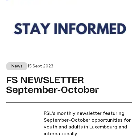
News​​​​‌ ‍ ​‍​‍‌‍ ‌ ​‍‌‍‍‌‌‍‌ ‌‍‍‌‌‍ ‍​‍​‍​ ‍‍​‍​‍‌ ​ ‌‍​‌‌‍ ‍‌‍‍‌‌ ‌​‌ ‍‌​‍ ‍‌‍‍‌‌‍ ​‍​‍​‍ ​​‍​‍‌‍‍​‌ ​‍‌‍‌‌‌‍‌‍​‍​‍​ ‍‍​‍​‍​‍ ‌ ​ ‌ ‌​‌ ‌‌‌‍‌​‌‍‍‌‌‍ ​‍ ‌‍‍‌‌‍ ‍‌ ‌​‌‍‌‌‌‍ ‍‌ ‌​​‍ ‌‍‌‌‌‍‌​‌‍‍‌‌ ‌​​‍ ‌‍ ‌‌‍ ‌‍‌​‌‍‌‌​ ‌‌ ​​‌ ​‍‌‍‌‌‌ ​ ‌‍‌‌‌‍ ‍‌ ‌​‌‍​‌‌ ‌​‌‍‍‌‌‍ ‌‍ ‍​ ‍ ‌‍‍‌‌‍‌​​ ‌‌‍​‌​ ‍‌​ ‍‌​ ‌​‌‍‌‌‌‍​‌​ ​‌​ ‌‍​‍ ‌‌‍​‍‌‍​ ‌‍‌‌‌‍‌‌​‍ ‌​ ‌​​ ​​‌‍‌​​ ​ ​‍ ‌‌‍​‌​ ‌‍​ ​‍‌‍‌​​‍ ‌​ ‌ ‌‍‌‍‌‍​‌​ ‌​‌‍‌​​ ‌ ​ ‌‍​ ‌‌‌‍​ ​ ‌‌​ ‌​​ ​‌​ ‍ ‌ ‌​‌ ‍‌‌ ​​‌‍‌‌​ ‌‌‍ ‍‌‍‌‌‌ ‌ ‌ ​ ‌​​ ‌‍​‌‌ ‌​‌‍‌‌‌‍‌ ‌‍ ‌ ​‍‌ ‍‌​ ‍ ‌ ​​‌‍​‌‌ ‌​‌‍‍​​ ‌‌‍ ‍‌‍​‌‌‍ ‌‌‍‌‌​ ‌‍​‍‌‍​‌‌ ​ ‌‍‌‌‌‌‌‌‌ ​‍‌‍ ​​ ‌​‍‌‌​ ​‍‌​‌‍‌ ​ ‌ ‌​‌ ‌‌‌‍‌​‌‍‍‌‌‍ ​‍‌‍‌‍‍‌‌‍‌​​ ‌‌‍​‌​ ‍‌​ ‍‌​ ‌​‌‍‌‌‌‍​‌​ ​‌​ ‌‍​‍ ‌‌‍​‍‌‍​ ‌‍‌‌‌‍‌‌​‍ ‌​ ‌​​ ​​‌‍‌​​ ​ ​‍ ‌‌‍​‌​ ‌‍​ ​‍‌‍‌​​‍ ‌​ ‌ ‌‍‌‍‌‍​‌​ ‌​‌‍‌​​ ‌ ​ ‌‍​ ‌‌‌‍​ ​ ‌‌​ ‌​​ ​‌​‍‌‍‌ ‌​‌ ‍‌‌ ​​‌‍‌‌​ ‌‌‍ ‍‌‍‌‌‌ ‌ ‌ ​ ‌​​ ‌‍​‌‌ ‌​‌‍‌‌‌‍‌ ‌‍ ‌ ​‍‌ ‍‌​‍‌‍‌ ​​‌‍​‌‌ ‌​‌‍‍​​ ‌‌‍ ‍‌‍​‌‌‍ ‌‌‍‌‌​‍‌‍‌ ​​‌‍‌‌‌ ​‍‌ ​ ‌ ​​‌‍‌‌‌‍​ ‌ ‌​‌‍‍‌‌ ‌‍‌‍‌‌​ ‌‌ ​​‌ ‌‌‌‍​‍‌‍ ​‌‍‍‌‌ ​ ‌‍‍​‌‍‌‌‌‍‌​​‍​‍‌ ‌
15 Sept 2023
FS NEWSLETTER
September-October​​​​‌ ‍ ​‍​‍‌‍ ‌ ​‍‌‍‍‌‌‍‌ ‌‍‍‌‌‍ ‍​‍​‍​ ‍‍​‍​‍‌ ​ ‌‍​‌‌‍ ‍‌‍‍‌‌ ‌​‌ ‍‌​‍ ‍‌‍‍‌‌‍ ​‍​‍​‍ ​​‍​‍‌‍‍​‌ ​‍‌‍‌‌‌‍‌‍​‍​‍​ ‍‍​‍​‍​‍ ‌ ​ ‌ ‌​‌ ‌‌‌‍‌​‌‍‍‌‌‍ ​‍ ‌‍‍‌‌‍ ‍‌ ‌​‌‍‌‌‌‍ ‍‌ ‌​​‍ ‌‍‌‌‌‍‌​‌‍‍‌‌ ‌​​‍ ‌‍ ‌‌‍ ‌‍‌​‌‍‌‌​ ‌‌ ​​‌ ​‍‌‍‌‌‌ ​ ‌‍‌‌‌‍ ‍‌ ‌​‌‍​‌‌ ‌​‌‍‍‌‌‍ ‌‍ ‍​ ‍ ‌‍‍‌‌‍‌​​ ‌​ ‌ ​ ‌‌​ ​‌​ ‌‍​ ‌‍‌‍​‌​ ​‍‌‍‌​​‍ ‌​ ​ ​ ​‍​ ​‍‌‍​ ​‍ ‌​ ‌​‌‍‌​‌‍​ ​ ​​​‍ ‌​ ‍​​ ‌​​ ‍​​ ​‍​‍ ‌‌‍‌​​ ​‍​ ​​‌‍‌‍​ ​‌​ ​‍‌‍​‌​ ‌​‌‍​ ​ ‌‌‌‍‌‌‌‍​‌​ ‍ ‌ ‌​‌ ‍‌‌ ​​‌‍‌‌​ ‌‌‍ ‍‌‍‌‌‌ ‌ ‌ ​ ‌‌​​‌‍ ‌ ​ ‌ ‌​​ ‍ ‌ ​​‌‍​‌‌ ‌​‌‍‍​​ ‌‌ ‌​‌‍‍‌‌ ‌​‌‍ ​‌‍‌‌​ ‌‍​‍‌‍​‌‌ ​ ‌‍‌‌‌‌‌‌‌ ​‍‌‍ ​​ ‌​‍‌‌​ ​‍‌​‌‍‌ ​ ‌ ‌​‌ ‌‌‌‍‌​‌‍‍‌‌‍ ​‍‌‍‌‍‍‌‌‍‌​​ ‌​ ‌ ​ ‌‌​ ​‌​ ‌‍​ ‌‍‌‍​‌​ ​‍‌‍‌​​‍ ‌​ ​ ​ ​‍​ ​‍‌‍​ ​‍ ‌​ ‌​‌‍‌​‌‍​ ​ ​​​‍ ‌​ ‍​​ ‌​​ ‍​​ ​‍​‍ ‌‌‍‌​​ ​‍​ ​​‌‍‌‍​ ​‌​ ​‍‌‍​‌​ ‌​‌‍​ ​ ‌‌‌‍‌‌‌‍​‌​‍‌‍‌ ‌​‌ ‍‌‌ ​​‌‍‌‌​ ‌‌‍ ‍‌‍‌‌‌ ‌ ‌ ​ ‌‌​​‌‍ ‌ ​ ‌ ‌​​‍‌‍‌ ​​‌‍​‌‌ ‌​‌‍‍​​ ‌‌ ‌​‌‍‍‌‌ ‌​‌‍ ​‌‍‌‌​‍‌‍‌ ​​‌‍‌‌‌ ​‍‌ ​ ‌ ​​‌‍‌‌‌‍​ ‌ ‌​‌‍‍‌‌ ‌‍‌‍‌‌​ ‌‌ ​​‌ ‌‌‌‍​‍‌‍ ​‌‍‍‌‌ ​ ‌‍‍​‌‍‌‌‌‍‌​​‍​‍‌ ‌
FSL's monthly newsletter featuring
September-October opportunities for
youth and adults in Luxembourg and
internationally.​​​​‌ ‍ ​‍​‍‌‍ ‌ ​‍‌‍‍‌‌‍‌ ‌‍‍‌‌‍ ‍​‍​‍​ ‍‍​‍​‍‌ ​ ‌‍​‌‌‍ ‍‌‍‍‌‌ ‌​‌ ‍‌​‍ ‍‌‍‍‌‌‍ ​‍​‍​‍ ​​‍​‍‌‍‍​‌ ​‍‌‍‌‌‌‍‌‍​‍​‍​ ‍‍​‍​‍​‍ ‌ ​ ‌ ‌​‌ ‌‌‌‍‌​‌‍‍‌‌‍ ​‍ ‌‍‍‌‌‍ ‍‌ ‌​‌‍‌‌‌‍ ‍‌ ‌​​‍ ‌‍‌‌‌‍‌​‌‍‍‌‌ ‌​​‍ ‌‍ ‌‌‍ ‌‍‌​‌‍‌‌​ ‌‌ ​​‌ ​‍‌‍‌‌‌ ​ ‌‍‌‌‌‍ ‍‌ ‌​‌‍​‌‌ ‌​‌‍‍‌‌‍ ‌‍ ‍​ ‍ ‌‍‍‌‌‍‌​​ ‌​ ‌ ​ ‌‌​ ​‌​ ‌‍​ ‌‍‌‍​‌​ ​‍‌‍‌​​‍ ‌​ ​ ​ ​‍​ ​‍‌‍​ ​‍ ‌​ ‌​‌‍‌​‌‍​ ​ ​​​‍ ‌​ ‍​​ ‌​​ ‍​​ ​‍​‍ ‌‌‍‌​​ ​‍​ ​​‌‍‌‍​ ​‌​ ​‍‌‍​‌​ ‌​‌‍​ ​ ‌‌‌‍‌‌‌‍​‌​ ‍ ‌ ‌​‌ ‍‌‌ ​​‌‍‌‌​ ‌‌‍ ‍‌‍‌‌‌ ‌ ‌ ​ ‌‌​​‌‍ ‌ ​ ‌ ‌​​ ‍ ‌ ​​‌‍​‌‌ ‌​‌‍‍​​ ‌‌‍‌​‌‍‌‌‌ ​ ‌‍​ ‌ ​‍‌‍‍‌‌ ​​‌ ‌​‌‍‍‌‌‍ ‌‍ ‍​ ‌‍​‍‌‍​‌‌ ​ ‌‍‌‌‌‌‌‌‌ ​‍‌‍ ​​ ‌​‍‌‌​ ​‍‌​‌‍‌ ​ ‌ ‌​‌ ‌‌‌‍‌​‌‍‍‌‌‍ ​‍‌‍‌‍‍‌‌‍‌​​ ‌​ ‌ ​ ‌‌​ ​‌​ ‌‍​ ‌‍‌‍​‌​ ​‍‌‍‌​​‍ ‌​ ​ ​ ​‍​ ​‍‌‍​ ​‍ ‌​ ‌​‌‍‌​‌‍​ ​ ​​​‍ ‌​ ‍​​ ‌​​ ‍​​ ​‍​‍ ‌‌‍‌​​ ​‍​ ​​‌‍‌‍​ ​‌​ ​‍‌‍​‌​ ‌​‌‍​ ​ ‌‌‌‍‌‌‌‍​‌​‍‌‍‌ ‌​‌ ‍‌‌ ​​‌‍‌‌​ ‌‌‍ ‍‌‍‌‌‌ ‌ ‌ ​ ‌‌​​‌‍ ‌ ​ ‌ ‌​​‍‌‍‌ ​​‌‍​‌‌ ‌​‌‍‍​​ ‌‌‍‌​‌‍‌‌‌ ​ ‌‍​ ‌ ​‍‌‍‍‌‌ ​​‌ ‌​‌‍‍‌‌‍ ‌‍ ‍​‍‌‍‌ ​​‌‍‌‌‌ ​‍‌ ​ ‌ ​​‌‍‌‌‌‍​ ‌ ‌​‌‍‍‌‌ ‌‍‌‍‌‌​ ‌‌ ​​‌ ‌‌‌‍​‍‌‍ ​‌‍‍‌‌ ​ ‌‍‍​‌‍‌‌‌‍‌​​‍​‍‌ ‌