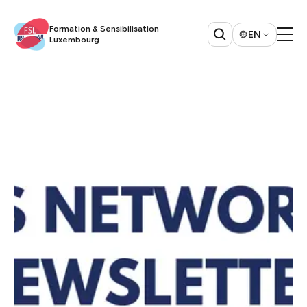
Formation & Sensibilisation
EN
Luxembourg​​​​‌ ‍ ​‍​‍‌‍ ‌ ​‍‌‍‍‌‌‍‌ ‌‍‍‌‌‍ ‍​‍​‍​ ‍‍​‍​‍‌ ​ ‌‍​‌‌‍ ‍‌‍‍‌‌ ‌​‌ ‍‌​‍ ‍‌‍‍‌‌‍ ​‍​‍​‍ ​​‍​‍‌‍‍​‌ ​‍‌‍‌‌‌‍‌‍​‍​‍​ ‍‍​‍​‍​‍ ‌ ​ ‌ ‌​‌ ‌‌‌‍‌​‌‍‍‌‌‍ ​‍ ‌‍‍‌‌‍ ‍‌ ‌​‌‍‌‌‌‍ ‍‌ ‌​​‍ ‌‍‌‌‌‍‌​‌‍‍‌‌ ‌​​‍ ‌‍ ‌‌‍ ‌‍‌​‌‍‌‌​ ‌‌ ​​‌ ​‍‌‍‌‌‌ ​ ‌‍‌‌‌‍ ‍‌ ‌​‌‍​‌‌ ‌​‌‍‍‌‌‍ ‌‍ ‍​ ‍ ‌‍‍‌‌‍‌​​ ‌‌ ​ ‌‍‍‌‌ ‌​‌‍‌‌‌‌​ ‌‍‌‌‌ ‌​‌ ‌​‌‍‍‌‌‍ ‍‌‍‌ ‌ ​ ​ ‍ ‌ ‌​‌ ‍‌‌ ​​‌‍‌‌​ ‌‌ ​ ‌‍‍‌‌ ‌​‌‍‌‌‌‌​ ‌‍‌‌‌ ‌​‌ ‌​‌‍‍‌‌‍ ‍‌‍‌ ‌ ​ ​ ‍ ‌ ​​‌‍​‌‌ ‌​‌‍‍​​ ‌‌‍​‍‌ ​‍‌‍​‌‌‍ ‍‌‍‌​‌‍‍‌‌‍ ‍‌‍‌ ​‍ ‍‌‍​‍‌ ​‍‌‍​‌‌‍ ‍‌‍‌​‌​ ‍‌‍​‌‌‍ ‌‌‍‌‌​ ‌‍​‍‌‍​‌‌ ​ ‌‍‌‌‌‌‌‌‌ ​‍‌‍ ​​ ‌​‍‌‌​ ​‍‌​‌‍‌ ​ ‌ ‌​‌ ‌‌‌‍‌​‌‍‍‌‌‍ ​‍‌‍‌‍‍‌‌‍‌​​ ‌‌ ​ ‌‍‍‌‌ ‌​‌‍‌‌‌‌​ ‌‍‌‌‌ ‌​‌ ‌​‌‍‍‌‌‍ ‍‌‍‌ ‌ ​ ​‍‌‍‌ ‌​‌ ‍‌‌ ​​‌‍‌‌​ ‌‌ ​ ‌‍‍‌‌ ‌​‌‍‌‌‌‌​ ‌‍‌‌‌ ‌​‌ ‌​‌‍‍‌‌‍ ‍‌‍‌ ‌ ​ ​‍‌‍‌ ​​‌‍​‌‌ ‌​‌‍‍​​ ‌‌‍​‍‌ ​‍‌‍​‌‌‍ ‍‌‍‌​‌‍‍‌‌‍ ‍‌‍‌ ​‍ ‍‌‍​‍‌ ​‍‌‍​‌‌‍ ‍‌‍‌​‌​ ‍‌‍​‌‌‍ ‌‌‍‌‌​‍‌‍‌ ​​‌‍‌‌‌ ​‍‌ ​ ‌ ​​‌‍‌‌‌‍​ ‌ ‌​‌‍‍‌‌ ‌‍‌‍‌‌​ ‌‌ ​​‌ ‌‌‌‍​‍‌‍ ​‌‍‍‌‌ ​ ‌‍‍​‌‍‌‌‌‍‌​​‍​‍‌ ‌