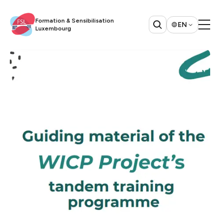
Formation & Sensibilisation
EN
Luxembourg​​​​‌ ‍ ​‍​‍‌‍ ‌ ​‍‌‍‍‌‌‍‌ ‌‍‍‌‌‍ ‍​‍​‍​ ‍‍​‍​‍‌ ​ ‌‍​‌‌‍ ‍‌‍‍‌‌ ‌​‌ ‍‌​‍ ‍‌‍‍‌‌‍ ​‍​‍​‍ ​​‍​‍‌‍‍​‌ ​‍‌‍‌‌‌‍‌‍​‍​‍​ ‍‍​‍​‍​‍ ‌ ​ ‌ ‌​‌ ‌‌‌‍‌​‌‍‍‌‌‍ ​‍ ‌‍‍‌‌‍ ‍‌ ‌​‌‍‌‌‌‍ ‍‌ ‌​​‍ ‌‍‌‌‌‍‌​‌‍‍‌‌ ‌​​‍ ‌‍ ‌‌‍ ‌‍‌​‌‍‌‌​ ‌‌ ​​‌ ​‍‌‍‌‌‌ ​ ‌‍‌‌‌‍ ‍‌ ‌​‌‍​‌‌ ‌​‌‍‍‌‌‍ ‌‍ ‍​ ‍ ‌‍‍‌‌‍‌​​ ‌‌ ​ ‌‍‍‌‌ ‌​‌‍‌‌‌‌​ ‌‍‌‌‌ ‌​‌ ‌​‌‍‍‌‌‍ ‍‌‍‌ ‌ ​ ​ ‍ ‌ ‌​‌ ‍‌‌ ​​‌‍‌‌​ ‌‌ ​ ‌‍‍‌‌ ‌​‌‍‌‌‌‌​ ‌‍‌‌‌ ‌​‌ ‌​‌‍‍‌‌‍ ‍‌‍‌ ‌ ​ ​ ‍ ‌ ​​‌‍​‌‌ ‌​‌‍‍​​ ‌‌‍​‍‌ ​‍‌‍​‌‌‍ ‍‌‍‌​‌‍‍‌‌‍ ‍‌‍‌ ​‍ ‍‌‍​‍‌ ​‍‌‍​‌‌‍ ‍‌‍‌​‌​ ‍‌‍​‌‌‍ ‌‌‍‌‌​ ‌‍​‍‌‍​‌‌ ​ ‌‍‌‌‌‌‌‌‌ ​‍‌‍ ​​ ‌​‍‌‌​ ​‍‌​‌‍‌ ​ ‌ ‌​‌ ‌‌‌‍‌​‌‍‍‌‌‍ ​‍‌‍‌‍‍‌‌‍‌​​ ‌‌ ​ ‌‍‍‌‌ ‌​‌‍‌‌‌‌​ ‌‍‌‌‌ ‌​‌ ‌​‌‍‍‌‌‍ ‍‌‍‌ ‌ ​ ​‍‌‍‌ ‌​‌ ‍‌‌ ​​‌‍‌‌​ ‌‌ ​ ‌‍‍‌‌ ‌​‌‍‌‌‌‌​ ‌‍‌‌‌ ‌​‌ ‌​‌‍‍‌‌‍ ‍‌‍‌ ‌ ​ ​‍‌‍‌ ​​‌‍​‌‌ ‌​‌‍‍​​ ‌‌‍​‍‌ ​‍‌‍​‌‌‍ ‍‌‍‌​‌‍‍‌‌‍ ‍‌‍‌ ​‍ ‍‌‍​‍‌ ​‍‌‍​‌‌‍ ‍‌‍‌​‌​ ‍‌‍​‌‌‍ ‌‌‍‌‌​‍‌‍‌ ​​‌‍‌‌‌ ​‍‌ ​ ‌ ​​‌‍‌‌‌‍​ ‌ ‌​‌‍‍‌‌ ‌‍‌‍‌‌​ ‌‌ ​​‌ ‌‌‌‍​‍‌‍ ​‌‍‍‌‌ ​ ‌‍‍​‌‍‌‌‌‍‌​​‍​‍‌ ‌