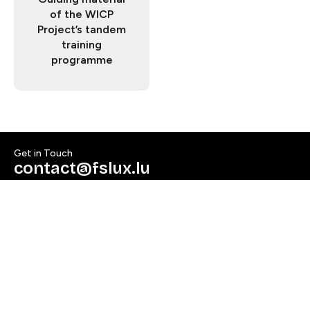
of the WICP
Project’s tandem
training
programme​​​​‌ ‍ ​‍​‍‌‍ ‌ ​‍‌‍‍‌‌‍‌ ‌‍‍‌‌‍ ‍​‍​‍​ ‍‍​‍​‍‌ ​ ‌‍​‌‌‍ ‍‌‍‍‌‌ ‌​‌ ‍‌​‍ ‍‌‍‍‌‌‍ ​‍​‍​‍ ​​‍​‍‌‍‍​‌ ​‍‌‍‌‌‌‍‌‍​‍​‍​ ‍‍​‍​‍​‍ ‌ ​ ‌ ‌​‌ ‌‌‌‍‌​‌‍‍‌‌‍ ​‍ ‌‍‍‌‌‍ ‍‌ ‌​‌‍‌‌‌‍ ‍‌ ‌​​‍ ‌‍‌‌‌‍‌​‌‍‍‌‌ ‌​​‍ ‌‍ ‌‌‍ ‌‍‌​‌‍‌‌​ ‌‌ ​​‌ ​‍‌‍‌‌‌ ​ ‌‍‌‌‌‍ ‍‌ ‌​‌‍​‌‌ ‌​‌‍‍‌‌‍ ‌‍ ‍​ ‍ ‌‍‍‌‌‍‌​​ ‌‌‍‌‌​ ​ ​ ‍‌​ ‍‌​ ‌ ‌‍‌‍‌‍‌​​ ​‌​‍ ‌​ ‍‌​ ​‌​ ​‍​ ‌​​‍ ‌​ ‌​​ ‍​‌‍​ ‌‍‌‍​‍ ‌​ ‍‌​ ​‍​ ‍​​ ​ ​‍ ‌​ ​‌​ ‌​‌‍​ ​ ‍​​ ​ ‌‍​‌‌‍​‌​ ​‌​ ‍‌​ ‌‌​ ​ ​ ‌​​ ‍ ‌ ‌​‌ ‍‌‌ ​​‌‍‌‌​ ‌‌‍ ‍‌‍‌‌‌ ‌ ‌ ​ ‌‌​​‌‍ ‌ ​ ‌ ‌​​ ‍ ‌ ​​‌‍​‌‌ ‌​‌‍‍​​ ‌‌ ​ ‌‍‌‌‌‍​ ‌ ‌​‌‍‍‌‌‍ ‌‍ ‍‌ ​ ​‍‌‌​ ‌‌‌​​‍‌‌ ‌‍‍ ‌‍‌‌‌ ‍‌​‍‌‌​ ​ ‌​‌​​‍‌‌​ ​ ‌​‌​​‍‌‌​ ​‍​ ​‍‌‍‌‌​ ​​​ ‍‌‌‍‌‌‌‍‌‌‌‍‌​​ ‌‍‌‍​‌‌‍‌‌‌‍‌​​ ​ ​ ‍​​‍‌‌​ ​‍​ ​‍​‍‌‌​ ‌‌‌​‌​​‍ ‍‌‍‌​‌‍ ‌ ‌ ‌‍ ‍‌‍ ​‌‍ ‌‍​‌‌‍‌​‌ ​ ​‍‌‌​ ‌‌‌​​‍‌‌ ‌‍‍ ‌‍‌‌‌ ‍‌​‍‌‌​ ​ ‌​‌​​‍‌‌​ ​ ‌​‌​​‍‌‌​ ​‍​ ​‍‌‍‌‌​ ‌​‌‍‌‍​ ‌‍​ ‌​​ ‍​​ ​ ​ ​‌​ ‌​‌‍​ ​ ‍‌​ ‌​​‍‌‌​ ​‍​ ​‍​‍‌‌​ ‌‌‌​‌​​‍ ‍‌‍ ‍‌‍​‌‌‍ ‌‌‍‌‌​ ‌‍​‍‌‍​‌‌ ​ ‌‍‌‌‌‌‌‌‌ ​‍‌‍ ​​ ‌​‍‌‌​ ​‍‌​‌‍‌ ​ ‌ ‌​‌ ‌‌‌‍‌​‌‍‍‌‌‍ ​‍‌‍‌‍‍‌‌‍‌​​ ‌‌‍‌‌​ ​ ​ ‍‌​ ‍‌​ ‌ ‌‍‌‍‌‍‌​​ ​‌​‍ ‌​ ‍‌​ ​‌​ ​‍​ ‌​​‍ ‌​ ‌​​ ‍​‌‍​ ‌‍‌‍​‍ ‌​ ‍‌​ ​‍​ ‍​​ ​ ​‍ ‌​ ​‌​ ‌​‌‍​ ​ ‍​​ ​ ‌‍​‌‌‍​‌​ ​‌​ ‍‌​ ‌‌​ ​ ​ ‌​​‍‌‍‌ ‌​‌ ‍‌‌ ​​‌‍‌‌​ ‌‌‍ ‍‌‍‌‌‌ ‌ ‌ ​ ‌‌​​‌‍ ‌ ​ ‌ ‌​​‍‌‍‌ ​​‌‍​‌‌ ‌​‌‍‍​​ ‌‌ ​ ‌‍‌‌‌‍​ ‌ ‌​‌‍‍‌‌‍ ‌‍ ‍‌ ​ ​‍‌‌​ ‌‌‌​​‍‌‌ ‌‍‍ ‌‍‌‌‌ ‍‌​‍‌‌​ ​ ‌​‌​​‍‌‌​ ​ ‌​‌​​‍‌‌​ ​‍​ ​‍‌‍‌‌​ ​​​ ‍‌‌‍‌‌‌‍‌‌‌‍‌​​ ‌‍‌‍​‌‌‍‌‌‌‍‌​​ ​ ​ ‍​​‍‌‌​ ​‍​ ​‍​‍‌‌​ ‌‌‌​‌​​‍ ‍‌‍‌​‌‍ ‌ ‌ ‌‍ ‍‌‍ ​‌‍ ‌‍​‌‌‍‌​‌ ​ ​‍‌‌​ ‌‌‌​​‍‌‌ ‌‍‍ ‌‍‌‌‌ ‍‌​‍‌‌​ ​ ‌​‌​​‍‌‌​ ​ ‌​‌​​‍‌‌​ ​‍​ ​‍‌‍‌‌​ ‌​‌‍‌‍​ ‌‍​ ‌​​ ‍​​ ​ ​ ​‌​ ‌​‌‍​ ​ ‍‌​ ‌​​‍‌‌​ ​‍​ ​‍​‍‌‌​ ‌‌‌​‌​​‍ ‍‌‍ ‍‌‍​‌‌‍ ‌‌‍‌‌​‍‌‍‌ ​​‌‍‌‌‌ ​‍‌ ​ ‌ ​​‌‍‌‌‌‍​ ‌ ‌​‌‍‍‌‌ ‌‍‌‍‌‌​ ‌‌ ​​‌ ‌‌‌‍​‍‌‍ ​‌‍‍‌‌ ​ ‌‍‍​‌‍‌‌‌‍‌​​‍​‍‌ ‌
Get in Touch​​​​‌ ‍ ​‍​‍‌‍ ‌ ​‍‌‍‍‌‌‍‌ ‌‍‍‌‌‍ ‍​‍​‍​ ‍‍​‍​‍‌ ​ ‌‍​‌‌‍ ‍‌‍‍‌‌ ‌​‌ ‍‌​‍ ‍‌‍‍‌‌‍ ​‍​‍​‍ ​​‍​‍‌‍‍​‌ ​‍‌‍‌‌‌‍‌‍​‍​‍​ ‍‍​‍​‍​‍ ‌ ​ ‌ ‌​‌ ‌‌‌‍‌​‌‍‍‌‌‍ ​‍ ‌‍‍‌‌‍ ‍‌ ‌​‌‍‌‌‌‍ ‍‌ ‌​​‍ ‌‍‌‌‌‍‌​‌‍‍‌‌ ‌​​‍ ‌‍ ‌‌‍ ‌‍‌​‌‍‌‌​ ‌‌ ​​‌ ​‍‌‍‌‌‌ ​ ‌‍‌‌‌‍ ‍‌ ‌​‌‍​‌‌ ‌​‌‍‍‌‌‍ ‌‍ ‍​ ‍ ‌‍‍‌‌‍‌​​ ‌‌ ​ ‌‍‍‌‌ ‌​‌‍‌‌‌‌​ ‌‍‌‌‌ ‌​‌ ‌​‌‍‍‌‌‍ ‍‌‍‌ ‌ ​ ​ ‍ ‌ ‌​‌ ‍‌‌ ​​‌‍‌‌​ ‌‌ ​ ‌‍‍‌‌ ‌​‌‍‌‌‌‌​ ‌‍‌‌‌ ‌​‌ ‌​‌‍‍‌‌‍ ‍‌‍‌ ‌ ​ ​ ‍ ‌ ​​‌‍​‌‌ ‌​‌‍‍​​ ‌‌‍‌‍‌‍ ‌‍ ‌ ‌​‌‍‌‌‌ ​‍​‍ ‍‌‍​ ‌‍ ‌‍ ‍‌ ‌​‌‍​‌‌‍​ ‌ ‌​‌​‍​‌‍‌‌‌‍​‌‌‍‌​‌‍‍‌‌‍ ‍‌‍‌ ​ ‌‍​‍‌‍​‌‌ ​ ‌‍‌‌‌‌‌‌‌ ​‍‌‍ ​​ ‌​‍‌‌​ ​‍‌​‌‍‌ ​ ‌ ‌​‌ ‌‌‌‍‌​‌‍‍‌‌‍ ​‍‌‍‌‍‍‌‌‍‌​​ ‌‌ ​ ‌‍‍‌‌ ‌​‌‍‌‌‌‌​ ‌‍‌‌‌ ‌​‌ ‌​‌‍‍‌‌‍ ‍‌‍‌ ‌ ​ ​‍‌‍‌ ‌​‌ ‍‌‌ ​​‌‍‌‌​ ‌‌ ​ ‌‍‍‌‌ ‌​‌‍‌‌‌‌​ ‌‍‌‌‌ ‌​‌ ‌​‌‍‍‌‌‍ ‍‌‍‌ ‌ ​ ​‍‌‍‌ ​​‌‍​‌‌ ‌​‌‍‍​​ ‌‌‍‌‍‌‍ ‌‍ ‌ ‌​‌‍‌‌‌ ​‍​‍ ‍‌‍​ ‌‍ ‌‍ ‍‌ ‌​‌‍​‌‌‍​ ‌ ‌​‌​‍​‌‍‌‌‌‍​‌‌‍‌​‌‍‍‌‌‍ ‍‌‍‌ ​‍‌‍‌ ​​‌‍‌‌‌ ​‍‌ ​ ‌ ​​‌‍‌‌‌‍​ ‌ ‌​‌‍‍‌‌ ‌‍‌‍‌‌​ ‌‌ ​​‌ ‌‌‌‍​‍‌‍ ​‌‍‍‌‌ ​ ‌‍‍​‌‍‌‌‌‍‌​​‍​‍‌ ‌
contact@fslux.lu
+352 691 574 888​​​​‌ ‍ ​‍​‍‌‍ ‌ ​‍‌‍‍‌‌‍‌ ‌‍‍‌‌‍ ‍​‍​‍​ ‍‍​‍​‍‌ ​ ‌‍​‌‌‍ ‍‌‍‍‌‌ ‌​‌ ‍‌​‍ ‍‌‍‍‌‌‍ ​‍​‍​‍ ​​‍​‍‌‍‍​‌ ​‍‌‍‌‌‌‍‌‍​‍​‍​ ‍‍​‍​‍​‍ ‌ ​ ‌ ‌​‌ ‌‌‌‍‌​‌‍‍‌‌‍ ​‍ ‌‍‍‌‌‍ ‍‌ ‌​‌‍‌‌‌‍ ‍‌ ‌​​‍ ‌‍‌‌‌‍‌​‌‍‍‌‌ ‌​​‍ ‌‍ ‌‌‍ ‌‍‌​‌‍‌‌​ ‌‌ ​​‌ ​‍‌‍‌‌‌ ​ ‌‍‌‌‌‍ ‍‌ ‌​‌‍​‌‌ ‌​‌‍‍‌‌‍ ‌‍ ‍​ ‍ ‌‍‍‌‌‍‌​​ ‌‌ ​ ‌‍‍‌‌ ‌​‌‍‌‌‌‌​ ‌‍‌‌‌ ‌​‌ ‌​‌‍‍‌‌‍ ‍‌‍‌ ‌ ​ ​ ‍ ‌ ‌​‌ ‍‌‌ ​​‌‍‌‌​ ‌‌ ​ ‌‍‍‌‌ ‌​‌‍‌‌‌‌​ ‌‍‌‌‌ ‌​‌ ‌​‌‍‍‌‌‍ ‍‌‍‌ ‌ ​ ​ ‍ ‌ ​​‌‍​‌‌ ‌​‌‍‍​​ ‌‌‍​‍‌ ​‍‌‍​‌‌‍ ‍‌‍‌​‌‍‍‌‌‍ ‍‌‍‌ ​‍ ‍‌‍​ ‌‍ ‌‍ ‍‌ ‌​‌‍​‌‌‍​ ‌ ‌​‌​‍‌‌‍ ‍‌‍‌‍‌‍ ​‍ ‍‌ ​​‌‍‍​‌‍ ‌‍ ‍‌‍‌‌​ ‌‍​‍‌‍​‌‌ ​ ‌‍‌‌‌‌‌‌‌ ​‍‌‍ ​​ ‌​‍‌‌​ ​‍‌​‌‍‌ ​ ‌ ‌​‌ ‌‌‌‍‌​‌‍‍‌‌‍ ​‍‌‍‌‍‍‌‌‍‌​​ ‌‌ ​ ‌‍‍‌‌ ‌​‌‍‌‌‌‌​ ‌‍‌‌‌ ‌​‌ ‌​‌‍‍‌‌‍ ‍‌‍‌ ‌ ​ ​‍‌‍‌ ‌​‌ ‍‌‌ ​​‌‍‌‌​ ‌‌ ​ ‌‍‍‌‌ ‌​‌‍‌‌‌‌​ ‌‍‌‌‌ ‌​‌ ‌​‌‍‍‌‌‍ ‍‌‍‌ ‌ ​ ​‍‌‍‌ ​​‌‍​‌‌ ‌​‌‍‍​​ ‌‌‍​‍‌ ​‍‌‍​‌‌‍ ‍‌‍‌​‌‍‍‌‌‍ ‍‌‍‌ ​‍ ‍‌‍​ ‌‍ ‌‍ ‍‌ ‌​‌‍​‌‌‍​ ‌ ‌​‌​‍‌‌‍ ‍‌‍‌‍‌‍ ​‍ ‍‌ ​​‌‍‍​‌‍ ‌‍ ‍‌‍‌‌​‍‌‍‌ ​​‌‍‌‌‌ ​‍‌ ​ ‌ ​​‌‍‌‌‌‍​ ‌ ‌​‌‍‍‌‌ ‌‍‌‍‌‌​ ‌‌ ​​‌ ‌‌‌‍​‍‌‍ ​‌‍‍‌‌ ​ ‌‍‍​‌‍‌‌‌‍‌​​‍​‍‌ ‌
Follow Us​​​​‌ ‍ ​‍​‍‌‍ ‌ ​‍‌‍‍‌‌‍‌ ‌‍‍‌‌‍ ‍​‍​‍​ ‍‍​‍​‍‌ ​ ‌‍​‌‌‍ ‍‌‍‍‌‌ ‌​‌ ‍‌​‍ ‍‌‍‍‌‌‍ ​‍​‍​‍ ​​‍​‍‌‍‍​‌ ​‍‌‍‌‌‌‍‌‍​‍​‍​ ‍‍​‍​‍​‍ ‌ ​ ‌ ‌​‌ ‌‌‌‍‌​‌‍‍‌‌‍ ​‍ ‌‍‍‌‌‍ ‍‌ ‌​‌‍‌‌‌‍ ‍‌ ‌​​‍ ‌‍‌‌‌‍‌​‌‍‍‌‌ ‌​​‍ ‌‍ ‌‌‍ ‌‍‌​‌‍‌‌​ ‌‌ ​​‌ ​‍‌‍‌‌‌ ​ ‌‍‌‌‌‍ ‍‌ ‌​‌‍​‌‌ ‌​‌‍‍‌‌‍ ‌‍ ‍​ ‍ ‌‍‍‌‌‍‌​​ ‌‌ ​ ‌‍‍‌‌ ‌​‌‍‌‌‌‌​ ‌‍‌‌‌ ‌​‌ ‌​‌‍‍‌‌‍ ‍‌‍‌ ‌ ​ ​ ‍ ‌ ‌​‌ ‍‌‌ ​​‌‍‌‌​ ‌‌ ​ ‌‍‍‌‌ ‌​‌‍‌‌‌‌​ ‌‍‌‌‌ ‌​‌ ‌​‌‍‍‌‌‍ ‍‌‍‌ ‌ ​ ​ ‍ ‌ ​​‌‍​‌‌ ‌​‌‍‍​​ ‌‌‍‌‍‌‍ ‌‍ ‌ ‌​‌‍‌‌‌ ​‍​‍ ‍‌ ​ ‌‍ ‌‍​ ‌‍‍‌‌‍​‌‌‍ ​‌​‍​‌‍‌‌‌‍​‌‌‍‌​‌‍‍‌‌‍ ‍‌‍‌ ​ ‌‍​‍‌‍​‌‌ ​ ‌‍‌‌‌‌‌‌‌ ​‍‌‍ ​​ ‌​‍‌‌​ ​‍‌​‌‍‌ ​ ‌ ‌​‌ ‌‌‌‍‌​‌‍‍‌‌‍ ​‍‌‍‌‍‍‌‌‍‌​​ ‌‌ ​ ‌‍‍‌‌ ‌​‌‍‌‌‌‌​ ‌‍‌‌‌ ‌​‌ ‌​‌‍‍‌‌‍ ‍‌‍‌ ‌ ​ ​‍‌‍‌ ‌​‌ ‍‌‌ ​​‌‍‌‌​ ‌‌ ​ ‌‍‍‌‌ ‌​‌‍‌‌‌‌​ ‌‍‌‌‌ ‌​‌ ‌​‌‍‍‌‌‍ ‍‌‍‌ ‌ ​ ​‍‌‍‌ ​​‌‍​‌‌ ‌​‌‍‍​​ ‌‌‍‌‍‌‍ ‌‍ ‌ ‌​‌‍‌‌‌ ​‍​‍ ‍‌ ​ ‌‍ ‌‍​ ‌‍‍‌‌‍​‌‌‍ ​‌​‍​‌‍‌‌‌‍​‌‌‍‌​‌‍‍‌‌‍ ‍‌‍‌ ​‍‌‍‌ ​​‌‍‌‌‌ ​‍‌ ​ ‌ ​​‌‍‌‌‌‍​ ‌ ‌​‌‍‍‌‌ ‌‍‌‍‌‌​ ‌‌ ​​‌ ‌‌‌‍​‍‌‍ ​‌‍‍‌‌ ​ ‌‍‍​‌‍‌‌‌‍‌​​‍​‍‌ ‌
Instagram​​​​‌ ‍ ​‍​‍‌‍ ‌ ​‍‌‍‍‌‌‍‌ ‌‍‍‌‌‍ ‍​‍​‍​ ‍‍​‍​‍‌ ​ ‌‍​‌‌‍ ‍‌‍‍‌‌ ‌​‌ ‍‌​‍ ‍‌‍‍‌‌‍ ​‍​‍​‍ ​​‍​‍‌‍‍​‌ ​‍‌‍‌‌‌‍‌‍​‍​‍​ ‍‍​‍​‍​‍ ‌ ​ ‌ ‌​‌ ‌‌‌‍‌​‌‍‍‌‌‍ ​‍ ‌‍‍‌‌‍ ‍‌ ‌​‌‍‌‌‌‍ ‍‌ ‌​​‍ ‌‍‌‌‌‍‌​‌‍‍‌‌ ‌​​‍ ‌‍ ‌‌‍ ‌‍‌​‌‍‌‌​ ‌‌ ​​‌ ​‍‌‍‌‌‌ ​ ‌‍‌‌‌‍ ‍‌ ‌​‌‍​‌‌ ‌​‌‍‍‌‌‍ ‌‍ ‍​ ‍ ‌‍‍‌‌‍‌​​ ‌‌ ​ ‌‍‍‌‌ ‌​‌‍‌‌‌‌​ ‌‍‌‌‌ ‌​‌ ‌​‌‍‍‌‌‍ ‍‌‍‌ ‌ ​ ​ ‍ ‌ ‌​‌ ‍‌‌ ​​‌‍‌‌​ ‌‌ ​ ‌‍‍‌‌ ‌​‌‍‌‌‌‌​ ‌‍‌‌‌ ‌​‌ ‌​‌‍‍‌‌‍ ‍‌‍‌ ‌ ​ ​ ‍ ‌ ​​‌‍​‌‌ ‌​‌‍‍​​ ‌‌ ​ ‌‍ ‌‍​ ‌‍‍‌‌‍​‌‌‍ ​‌​ ​‌‍‍‌‌‍ ‍‌‍‍ ‌ ​ ​‍‌‌​ ‌‌‌​​‍‌‌ ‌‍‍ ‌‍‌‌‌ ‍‌​‍‌‌​ ​ ‌​‌​​‍‌‌​ ​ ‌​‌​​‍‌‌​ ​‍​ ​‍​ ​‍‌‍‌‌‌‍​‍‌‍‌‌‌‍‌‌​ ​‌​ ‌​‌‍​ ‌‍​ ‌‍‌‌‌‍​‍​ ‌‌​‍‌‌​ ​‍​ ​‍​‍‌‌​ ‌‌‌​‌​​‍ ‍‌ ​​‌‍ ​‌‍​‌‌ ‌​‌‍‌‍‌‍ ‌ ​‍‌‍ ‌​ ‌‍​‍‌‍​‌‌ ​ ‌‍‌‌‌‌‌‌‌ ​‍‌‍ ​​ ‌​‍‌‌​ ​‍‌​‌‍‌ ​ ‌ ‌​‌ ‌‌‌‍‌​‌‍‍‌‌‍ ​‍‌‍‌‍‍‌‌‍‌​​ ‌‌ ​ ‌‍‍‌‌ ‌​‌‍‌‌‌‌​ ‌‍‌‌‌ ‌​‌ ‌​‌‍‍‌‌‍ ‍‌‍‌ ‌ ​ ​‍‌‍‌ ‌​‌ ‍‌‌ ​​‌‍‌‌​ ‌‌ ​ ‌‍‍‌‌ ‌​‌‍‌‌‌‌​ ‌‍‌‌‌ ‌​‌ ‌​‌‍‍‌‌‍ ‍‌‍‌ ‌ ​ ​‍‌‍‌ ​​‌‍​‌‌ ‌​‌‍‍​​ ‌‌ ​ ‌‍ ‌‍​ ‌‍‍‌‌‍​‌‌‍ ​‌​ ​‌‍‍‌‌‍ ‍‌‍‍ ‌ ​ ​‍‌‌​ ‌‌‌​​‍‌‌ ‌‍‍ ‌‍‌‌‌ ‍‌​‍‌‌​ ​ ‌​‌​​‍‌‌​ ​ ‌​‌​​‍‌‌​ ​‍​ ​‍​ ​‍‌‍‌‌‌‍​‍‌‍‌‌‌‍‌‌​ ​‌​ ‌​‌‍​ ‌‍​ ‌‍‌‌‌‍​‍​ ‌‌​‍‌‌​ ​‍​ ​‍​‍‌‌​ ‌‌‌​‌​​‍ ‍‌ ​​‌‍ ​‌‍​‌‌ ‌​‌‍‌‍‌‍ ‌ ​‍‌‍ ‌​‍‌‍‌ ​​‌‍‌‌‌ ​‍‌ ​ ‌ ​​‌‍‌‌‌‍​ ‌ ‌​‌‍‍‌‌ ‌‍‌‍‌‌​ ‌‌ ​​‌ ‌‌‌‍​‍‌‍ ​‌‍‍‌‌ ​ ‌‍‍​‌‍‌‌‌‍‌​​‍​‍‌ ‌
Facebook​​​​‌ ‍ ​‍​‍‌‍ ‌ ​‍‌‍‍‌‌‍‌ ‌‍‍‌‌‍ ‍​‍​‍​ ‍‍​‍​‍‌ ​ ‌‍​‌‌‍ ‍‌‍‍‌‌ ‌​‌ ‍‌​‍ ‍‌‍‍‌‌‍ ​‍​‍​‍ ​​‍​‍‌‍‍​‌ ​‍‌‍‌‌‌‍‌‍​‍​‍​ ‍‍​‍​‍​‍ ‌ ​ ‌ ‌​‌ ‌‌‌‍‌​‌‍‍‌‌‍ ​‍ ‌‍‍‌‌‍ ‍‌ ‌​‌‍‌‌‌‍ ‍‌ ‌​​‍ ‌‍‌‌‌‍‌​‌‍‍‌‌ ‌​​‍ ‌‍ ‌‌‍ ‌‍‌​‌‍‌‌​ ‌‌ ​​‌ ​‍‌‍‌‌‌ ​ ‌‍‌‌‌‍ ‍‌ ‌​‌‍​‌‌ ‌​‌‍‍‌‌‍ ‌‍ ‍​ ‍ ‌‍‍‌‌‍‌​​ ‌‌ ​ ‌‍‍‌‌ ‌​‌‍‌‌‌‌​ ‌‍‌‌‌ ‌​‌ ‌​‌‍‍‌‌‍ ‍‌‍‌ ‌ ​ ​ ‍ ‌ ‌​‌ ‍‌‌ ​​‌‍‌‌​ ‌‌ ​ ‌‍‍‌‌ ‌​‌‍‌‌‌‌​ ‌‍‌‌‌ ‌​‌ ‌​‌‍‍‌‌‍ ‍‌‍‌ ‌ ​ ​ ‍ ‌ ​​‌‍​‌‌ ‌​‌‍‍​​ ‌‌ ​ ‌‍ ‌‍​ ‌‍‍‌‌‍​‌‌‍ ​‌​ ​‌‍‍‌‌‍ ‍‌‍‍ ‌ ​ ​‍‌‌​ ‌‌‌​​‍‌‌ ‌‍‍ ‌‍‌‌‌ ‍‌​‍‌‌​ ​ ‌​‌​​‍‌‌​ ​ ‌​‌​​‍‌‌​ ​‍​ ​‍​ ‍​​ ​ ‌‍‌‍‌‍​ ‌‍‌​​ ‌‌​ ‍‌​ ‌ ​ ‍‌‌‍​‍​ ​ ‌‍​‍​‍‌‌​ ​‍​ ​‍​‍‌‌​ ‌‌‌​‌​​‍ ‍‌ ​​‌‍ ​‌‍​‌‌ ‌​‌‍‌‍‌‍ ‌ ​‍‌‍ ‌​ ‌‍​‍‌‍​‌‌ ​ ‌‍‌‌‌‌‌‌‌ ​‍‌‍ ​​ ‌​‍‌‌​ ​‍‌​‌‍‌ ​ ‌ ‌​‌ ‌‌‌‍‌​‌‍‍‌‌‍ ​‍‌‍‌‍‍‌‌‍‌​​ ‌‌ ​ ‌‍‍‌‌ ‌​‌‍‌‌‌‌​ ‌‍‌‌‌ ‌​‌ ‌​‌‍‍‌‌‍ ‍‌‍‌ ‌ ​ ​‍‌‍‌ ‌​‌ ‍‌‌ ​​‌‍‌‌​ ‌‌ ​ ‌‍‍‌‌ ‌​‌‍‌‌‌‌​ ‌‍‌‌‌ ‌​‌ ‌​‌‍‍‌‌‍ ‍‌‍‌ ‌ ​ ​‍‌‍‌ ​​‌‍​‌‌ ‌​‌‍‍​​ ‌‌ ​ ‌‍ ‌‍​ ‌‍‍‌‌‍​‌‌‍ ​‌​ ​‌‍‍‌‌‍ ‍‌‍‍ ‌ ​ ​‍‌‌​ ‌‌‌​​‍‌‌ ‌‍‍ ‌‍‌‌‌ ‍‌​‍‌‌​ ​ ‌​‌​​‍‌‌​ ​ ‌​‌​​‍‌‌​ ​‍​ ​‍​ ‍​​ ​ ‌‍‌‍‌‍​ ‌‍‌​​ ‌‌​ ‍‌​ ‌ ​ ‍‌‌‍​‍​ ​ ‌‍​‍​‍‌‌​ ​‍​ ​‍​‍‌‌​ ‌‌‌​‌​​‍ ‍‌ ​​‌‍ ​‌‍​‌‌ ‌​‌‍‌‍‌‍ ‌ ​‍‌‍ ‌​‍‌‍‌ ​​‌‍‌‌‌ ​‍‌ ​ ‌ ​​‌‍‌‌‌‍​ ‌ ‌​‌‍‍‌‌ ‌‍‌‍‌‌​ ‌‌ ​​‌ ‌‌‌‍​‍‌‍ ​‌‍‍‌‌ ​ ‌‍‍​‌‍‌‌‌‍‌​​‍​‍‌ ‌
Tiktok​​​​‌ ‍ ​‍​‍‌‍ ‌ ​‍‌‍‍‌‌‍‌ ‌‍‍‌‌‍ ‍​‍​‍​ ‍‍​‍​‍‌ ​ ‌‍​‌‌‍ ‍‌‍‍‌‌ ‌​‌ ‍‌​‍ ‍‌‍‍‌‌‍ ​‍​‍​‍ ​​‍​‍‌‍‍​‌ ​‍‌‍‌‌‌‍‌‍​‍​‍​ ‍‍​‍​‍​‍ ‌ ​ ‌ ‌​‌ ‌‌‌‍‌​‌‍‍‌‌‍ ​‍ ‌‍‍‌‌‍ ‍‌ ‌​‌‍‌‌‌‍ ‍‌ ‌​​‍ ‌‍‌‌‌‍‌​‌‍‍‌‌ ‌​​‍ ‌‍ ‌‌‍ ‌‍‌​‌‍‌‌​ ‌‌ ​​‌ ​‍‌‍‌‌‌ ​ ‌‍‌‌‌‍ ‍‌ ‌​‌‍​‌‌ ‌​‌‍‍‌‌‍ ‌‍ ‍​ ‍ ‌‍‍‌‌‍‌​​ ‌‌ ​ ‌‍‍‌‌ ‌​‌‍‌‌‌‌​ ‌‍‌‌‌ ‌​‌ ‌​‌‍‍‌‌‍ ‍‌‍‌ ‌ ​ ​ ‍ ‌ ‌​‌ ‍‌‌ ​​‌‍‌‌​ ‌‌ ​ ‌‍‍‌‌ ‌​‌‍‌‌‌‌​ ‌‍‌‌‌ ‌​‌ ‌​‌‍‍‌‌‍ ‍‌‍‌ ‌ ​ ​ ‍ ‌ ​​‌‍​‌‌ ‌​‌‍‍​​ ‌‌ ​ ‌‍ ‌‍​ ‌‍‍‌‌‍​‌‌‍ ​‌​ ​‌‍‍‌‌‍ ‍‌‍‍ ‌ ​ ​‍‌‌​ ‌‌‌​​‍‌‌ ‌‍‍ ‌‍‌‌‌ ‍‌​‍‌‌​ ​ ‌​‌​​‍‌‌​ ​ ‌​‌​​‍‌‌​ ​‍​ ​‍‌‍‌​‌‍‌​‌‍​‍‌‍​‌​ ‌‌​ ​‌​ ‍​​ ‍​‌‍​‌​ ​‌​ ​ ​ ​ ​‍‌‌​ ​‍​ ​‍​‍‌‌​ ‌‌‌​‌​​‍ ‍‌ ​​‌‍ ​‌‍​‌‌ ‌​‌‍‌‍‌‍ ‌ ​‍‌‍ ‌​ ‌‍​‍‌‍​‌‌ ​ ‌‍‌‌‌‌‌‌‌ ​‍‌‍ ​​ ‌​‍‌‌​ ​‍‌​‌‍‌ ​ ‌ ‌​‌ ‌‌‌‍‌​‌‍‍‌‌‍ ​‍‌‍‌‍‍‌‌‍‌​​ ‌‌ ​ ‌‍‍‌‌ ‌​‌‍‌‌‌‌​ ‌‍‌‌‌ ‌​‌ ‌​‌‍‍‌‌‍ ‍‌‍‌ ‌ ​ ​‍‌‍‌ ‌​‌ ‍‌‌ ​​‌‍‌‌​ ‌‌ ​ ‌‍‍‌‌ ‌​‌‍‌‌‌‌​ ‌‍‌‌‌ ‌​‌ ‌​‌‍‍‌‌‍ ‍‌‍‌ ‌ ​ ​‍‌‍‌ ​​‌‍​‌‌ ‌​‌‍‍​​ ‌‌ ​ ‌‍ ‌‍​ ‌‍‍‌‌‍​‌‌‍ ​‌​ ​‌‍‍‌‌‍ ‍‌‍‍ ‌ ​ ​‍‌‌​ ‌‌‌​​‍‌‌ ‌‍‍ ‌‍‌‌‌ ‍‌​‍‌‌​ ​ ‌​‌​​‍‌‌​ ​ ‌​‌​​‍‌‌​ ​‍​ ​‍‌‍‌​‌‍‌​‌‍​‍‌‍​‌​ ‌‌​ ​‌​ ‍​​ ‍​‌‍​‌​ ​‌​ ​ ​ ​ ​‍‌‌​ ​‍​ ​‍​‍‌‌​ ‌‌‌​‌​​‍ ‍‌ ​​‌‍ ​‌‍​‌‌ ‌​‌‍‌‍‌‍ ‌ ​‍‌‍ ‌​‍‌‍‌ ​​‌‍‌‌‌ ​‍‌ ​ ‌ ​​‌‍‌‌‌‍​ ‌ ‌​‌‍‍‌‌ ‌‍‌‍‌‌​ ‌‌ ​​‌ ‌‌‌‍​‍‌‍ ​‌‍‍‌‌ ​ ‌‍‍​‌‍‌‌‌‍‌​​‍​‍‌ ‌
Linkedin​​​​‌ ‍ ​‍​‍‌‍ ‌ ​‍‌‍‍‌‌‍‌ ‌‍‍‌‌‍ ‍​‍​‍​ ‍‍​‍​‍‌ ​ ‌‍​‌‌‍ ‍‌‍‍‌‌ ‌​‌ ‍‌​‍ ‍‌‍‍‌‌‍ ​‍​‍​‍ ​​‍​‍‌‍‍​‌ ​‍‌‍‌‌‌‍‌‍​‍​‍​ ‍‍​‍​‍​‍ ‌ ​ ‌ ‌​‌ ‌‌‌‍‌​‌‍‍‌‌‍ ​‍ ‌‍‍‌‌‍ ‍‌ ‌​‌‍‌‌‌‍ ‍‌ ‌​​‍ ‌‍‌‌‌‍‌​‌‍‍‌‌ ‌​​‍ ‌‍ ‌‌‍ ‌‍‌​‌‍‌‌​ ‌‌ ​​‌ ​‍‌‍‌‌‌ ​ ‌‍‌‌‌‍ ‍‌ ‌​‌‍​‌‌ ‌​‌‍‍‌‌‍ ‌‍ ‍​ ‍ ‌‍‍‌‌‍‌​​ ‌‌ ​ ‌‍‍‌‌ ‌​‌‍‌‌‌‌​ ‌‍‌‌‌ ‌​‌ ‌​‌‍‍‌‌‍ ‍‌‍‌ ‌ ​ ​ ‍ ‌ ‌​‌ ‍‌‌ ​​‌‍‌‌​ ‌‌ ​ ‌‍‍‌‌ ‌​‌‍‌‌‌‌​ ‌‍‌‌‌ ‌​‌ ‌​‌‍‍‌‌‍ ‍‌‍‌ ‌ ​ ​ ‍ ‌ ​​‌‍​‌‌ ‌​‌‍‍​​ ‌‌ ​ ‌‍ ‌‍​ ‌‍‍‌‌‍​‌‌‍ ​‌​ ​‌‍‍‌‌‍ ‍‌‍‍ ‌ ​ ​‍‌‌​ ‌‌‌​​‍‌‌ ‌‍‍ ‌‍‌‌‌ ‍‌​‍‌‌​ ​ ‌​‌​​‍‌‌​ ​ ‌​‌​​‍‌‌​ ​‍​ ​‍​ ‌​​ ​‍​ ‌‍​ ‌​​ ‍‌‌‍‌‍​ ​‌‌‍‌‌‌‍​ ​ ‌‍​ ​‌​ ​ ​‍‌‌​ ​‍​ ​‍​‍‌‌​ ‌‌‌​‌​​‍ ‍‌ ​​‌‍ ​‌‍​‌‌ ‌​‌‍‌‍‌‍ ‌ ​‍‌‍ ‌​ ‌‍​‍‌‍​‌‌ ​ ‌‍‌‌‌‌‌‌‌ ​‍‌‍ ​​ ‌​‍‌‌​ ​‍‌​‌‍‌ ​ ‌ ‌​‌ ‌‌‌‍‌​‌‍‍‌‌‍ ​‍‌‍‌‍‍‌‌‍‌​​ ‌‌ ​ ‌‍‍‌‌ ‌​‌‍‌‌‌‌​ ‌‍‌‌‌ ‌​‌ ‌​‌‍‍‌‌‍ ‍‌‍‌ ‌ ​ ​‍‌‍‌ ‌​‌ ‍‌‌ ​​‌‍‌‌​ ‌‌ ​ ‌‍‍‌‌ ‌​‌‍‌‌‌‌​ ‌‍‌‌‌ ‌​‌ ‌​‌‍‍‌‌‍ ‍‌‍‌ ‌ ​ ​‍‌‍‌ ​​‌‍​‌‌ ‌​‌‍‍​​ ‌‌ ​ ‌‍ ‌‍​ ‌‍‍‌‌‍​‌‌‍ ​‌​ ​‌‍‍‌‌‍ ‍‌‍‍ ‌ ​ ​‍‌‌​ ‌‌‌​​‍‌‌ ‌‍‍ ‌‍‌‌‌ ‍‌​‍‌‌​ ​ ‌​‌​​‍‌‌​ ​ ‌​‌​​‍‌‌​ ​‍​ ​‍​ ‌​​ ​‍​ ‌‍​ ‌​​ ‍‌‌‍‌‍​ ​‌‌‍‌‌‌‍​ ​ ‌‍​ ​‌​ ​ ​‍‌‌​ ​‍​ ​‍​‍‌‌​ ‌‌‌​‌​​‍ ‍‌ ​​‌‍ ​‌‍​‌‌ ‌​‌‍‌‍‌‍ ‌ ​‍‌‍ ‌​‍‌‍‌ ​​‌‍‌‌‌ ​‍‌ ​ ‌ ​​‌‍‌‌‌‍​ ‌ ‌​‌‍‍‌‌ ‌‍‌‍‌‌​ ‌‌ ​​‌ ‌‌‌‍​‍‌‍ ​‌‍‍‌‌ ​ ‌‍‍​‌‍‌‌‌‍‌​​‍​‍‌ ‌
Formation & Sensibilisation
Luxembourg​​​​‌ ‍ ​‍​‍‌‍ ‌ ​‍‌‍‍‌‌‍‌ ‌‍‍‌‌‍ ‍​‍​‍​ ‍‍​‍​‍‌ ​ ‌‍​‌‌‍ ‍‌‍‍‌‌ ‌​‌ ‍‌​‍ ‍‌‍‍‌‌‍ ​‍​‍​‍ ​​‍​‍‌‍‍​‌ ​‍‌‍‌‌‌‍‌‍​‍​‍​ ‍‍​‍​‍​‍ ‌ ​ ‌ ‌​‌ ‌‌‌‍‌​‌‍‍‌‌‍ ​‍ ‌‍‍‌‌‍ ‍‌ ‌​‌‍‌‌‌‍ ‍‌ ‌​​‍ ‌‍‌‌‌‍‌​‌‍‍‌‌ ‌​​‍ ‌‍ ‌‌‍ ‌‍‌​‌‍‌‌​ ‌‌ ​​‌ ​‍‌‍‌‌‌ ​ ‌‍‌‌‌‍ ‍‌ ‌​‌‍​‌‌ ‌​‌‍‍‌‌‍ ‌‍ ‍​ ‍ ‌‍‍‌‌‍‌​​ ‌‌ ​ ‌‍‍‌‌ ‌​‌‍‌‌‌‌​ ‌‍‌‌‌ ‌​‌ ‌​‌‍‍‌‌‍ ‍‌‍‌ ‌ ​ ​ ‍ ‌ ‌​‌ ‍‌‌ ​​‌‍‌‌​ ‌‌ ​ ‌‍‍‌‌ ‌​‌‍‌‌‌‌​ ‌‍‌‌‌ ‌​‌ ‌​‌‍‍‌‌‍ ‍‌‍‌ ‌ ​ ​ ‍ ‌ ​​‌‍​‌‌ ‌​‌‍‍​​ ‌‌‍​‍‌ ​‍‌‍​‌‌‍ ‍‌‍‌​‌‍‍‌‌‍ ‍‌‍‌ ​‍ ‍‌‍​‍‌ ​‍‌‍​‌‌‍ ‍‌‍‌​‌​ ‍‌‍​‌‌‍ ‌‌‍‌‌​ ‌‍​‍‌‍​‌‌ ​ ‌‍‌‌‌‌‌‌‌ ​‍‌‍ ​​ ‌​‍‌‌​ ​‍‌​‌‍‌ ​ ‌ ‌​‌ ‌‌‌‍‌​‌‍‍‌‌‍ ​‍‌‍‌‍‍‌‌‍‌​​ ‌‌ ​ ‌‍‍‌‌ ‌​‌‍‌‌‌‌​ ‌‍‌‌‌ ‌​‌ ‌​‌‍‍‌‌‍ ‍‌‍‌ ‌ ​ ​‍‌‍‌ ‌​‌ ‍‌‌ ​​‌‍‌‌​ ‌‌ ​ ‌‍‍‌‌ ‌​‌‍‌‌‌‌​ ‌‍‌‌‌ ‌​‌ ‌​‌‍‍‌‌‍ ‍‌‍‌ ‌ ​ ​‍‌‍‌ ​​‌‍​‌‌ ‌​‌‍‍​​ ‌‌‍​‍‌ ​‍‌‍​‌‌‍ ‍‌‍‌​‌‍‍‌‌‍ ‍‌‍‌ ​‍ ‍‌‍​‍‌ ​‍‌‍​‌‌‍ ‍‌‍‌​‌​ ‍‌‍​‌‌‍ ‌‌‍‌‌​‍‌‍‌ ​​‌‍‌‌‌ ​‍‌ ​ ‌ ​​‌‍‌‌‌‍​ ‌ ‌​‌‍‍‌‌ ‌‍‌‍‌‌​ ‌‌ ​​‌ ‌‌‌‍​‍‌‍ ​‌‍‍‌‌ ​ ‌‍‍​‌‍‌‌‌‍‌​​‍​‍‌ ‌