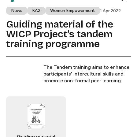
News​​​​‌ ‍ ​‍​‍‌‍ ‌ ​‍‌‍‍‌‌‍‌ ‌‍‍‌‌‍ ‍​‍​‍​ ‍‍​‍​‍‌ ​ ‌‍​‌‌‍ ‍‌‍‍‌‌ ‌​‌ ‍‌​‍ ‍‌‍‍‌‌‍ ​‍​‍​‍ ​​‍​‍‌‍‍​‌ ​‍‌‍‌‌‌‍‌‍​‍​‍​ ‍‍​‍​‍​‍ ‌ ​ ‌ ‌​‌ ‌‌‌‍‌​‌‍‍‌‌‍ ​‍ ‌‍‍‌‌‍ ‍‌ ‌​‌‍‌‌‌‍ ‍‌ ‌​​‍ ‌‍‌‌‌‍‌​‌‍‍‌‌ ‌​​‍ ‌‍ ‌‌‍ ‌‍‌​‌‍‌‌​ ‌‌ ​​‌ ​‍‌‍‌‌‌ ​ ‌‍‌‌‌‍ ‍‌ ‌​‌‍​‌‌ ‌​‌‍‍‌‌‍ ‌‍ ‍​ ‍ ‌‍‍‌‌‍‌​​ ‌‌‍​‌​ ‍‌​ ‍‌​ ‌​‌‍‌‌‌‍​‌​ ​‌​ ‌‍​‍ ‌‌‍​‍‌‍​ ‌‍‌‌‌‍‌‌​‍ ‌​ ‌​​ ​​‌‍‌​​ ​ ​‍ ‌‌‍​‌​ ‌‍​ ​‍‌‍‌​​‍ ‌​ ‌ ‌‍‌‍‌‍​‌​ ‌​‌‍‌​​ ‌ ​ ‌‍​ ‌‌‌‍​ ​ ‌‌​ ‌​​ ​‌​ ‍ ‌ ‌​‌ ‍‌‌ ​​‌‍‌‌​ ‌‌‍ ‍‌‍‌‌‌ ‌ ‌ ​ ‌​​ ‌‍​‌‌ ‌​‌‍‌‌‌‍‌ ‌‍ ‌ ​‍‌ ‍‌​ ‍ ‌ ​​‌‍​‌‌ ‌​‌‍‍​​ ‌‌‍ ‍‌‍​‌‌‍ ‌‌‍‌‌​ ‌‍​‍‌‍​‌‌ ​ ‌‍‌‌‌‌‌‌‌ ​‍‌‍ ​​ ‌​‍‌‌​ ​‍‌​‌‍‌ ​ ‌ ‌​‌ ‌‌‌‍‌​‌‍‍‌‌‍ ​‍‌‍‌‍‍‌‌‍‌​​ ‌‌‍​‌​ ‍‌​ ‍‌​ ‌​‌‍‌‌‌‍​‌​ ​‌​ ‌‍​‍ ‌‌‍​‍‌‍​ ‌‍‌‌‌‍‌‌​‍ ‌​ ‌​​ ​​‌‍‌​​ ​ ​‍ ‌‌‍​‌​ ‌‍​ ​‍‌‍‌​​‍ ‌​ ‌ ‌‍‌‍‌‍​‌​ ‌​‌‍‌​​ ‌ ​ ‌‍​ ‌‌‌‍​ ​ ‌‌​ ‌​​ ​‌​‍‌‍‌ ‌​‌ ‍‌‌ ​​‌‍‌‌​ ‌‌‍ ‍‌‍‌‌‌ ‌ ‌ ​ ‌​​ ‌‍​‌‌ ‌​‌‍‌‌‌‍‌ ‌‍ ‌ ​‍‌ ‍‌​‍‌‍‌ ​​‌‍​‌‌ ‌​‌‍‍​​ ‌‌‍ ‍‌‍​‌‌‍ ‌‌‍‌‌​‍‌‍‌ ​​‌‍‌‌‌ ​‍‌ ​ ‌ ​​‌‍‌‌‌‍​ ‌ ‌​‌‍‍‌‌ ‌‍‌‍‌‌​ ‌‌ ​​‌ ‌‌‌‍​‍‌‍ ​‌‍‍‌‌ ​ ‌‍‍​‌‍‌‌‌‍‌​​‍​‍‌ ‌
KA2​​​​‌ ‍ ​‍​‍‌‍ ‌ ​‍‌‍‍‌‌‍‌ ‌‍‍‌‌‍ ‍​‍​‍​ ‍‍​‍​‍‌ ​ ‌‍​‌‌‍ ‍‌‍‍‌‌ ‌​‌ ‍‌​‍ ‍‌‍‍‌‌‍ ​‍​‍​‍ ​​‍​‍‌‍‍​‌ ​‍‌‍‌‌‌‍‌‍​‍​‍​ ‍‍​‍​‍​‍ ‌ ​ ‌ ‌​‌ ‌‌‌‍‌​‌‍‍‌‌‍ ​‍ ‌‍‍‌‌‍ ‍‌ ‌​‌‍‌‌‌‍ ‍‌ ‌​​‍ ‌‍‌‌‌‍‌​‌‍‍‌‌ ‌​​‍ ‌‍ ‌‌‍ ‌‍‌​‌‍‌‌​ ‌‌ ​​‌ ​‍‌‍‌‌‌ ​ ‌‍‌‌‌‍ ‍‌ ‌​‌‍​‌‌ ‌​‌‍‍‌‌‍ ‌‍ ‍​ ‍ ‌‍‍‌‌‍‌​​ ‌​ ‍​​ ​ ‌‍‌‍‌‍​ ​ ​​​ ​​‌‍‌​​ ​‍​‍ ‌‌‍​‍​ ‌ ​ ‌ ‌‍‌​​‍ ‌​ ‌​​ ​ ‌‍‌‍‌‍​ ​‍ ‌​ ‍​‌‍​‍​ ​‌‌‍‌‍​‍ ‌​ ​ ​ ​‌​ ​‌​ ‍‌​ ‍‌​ ‌ ‌‍​ ​ ​‌​ ​ ​ ‌‌​ ‌ ‌‍‌‌​ ‍ ‌ ‌​‌ ‍‌‌ ​​‌‍‌‌​ ‌‌‍ ‍‌‍‌‌‌ ‌ ‌ ​ ‌​​ ‌‍​‌‌ ‌​‌‍‌‌‌‍‌ ‌‍ ‌ ​‍‌ ‍‌​ ‍ ‌ ​​‌‍​‌‌ ‌​‌‍‍​​ ‌‌‍ ‍‌‍​‌‌‍ ‌‌‍‌‌​ ‌‍​‍‌‍​‌‌ ​ ‌‍‌‌‌‌‌‌‌ ​‍‌‍ ​​ ‌​‍‌‌​ ​‍‌​‌‍‌ ​ ‌ ‌​‌ ‌‌‌‍‌​‌‍‍‌‌‍ ​‍‌‍‌‍‍‌‌‍‌​​ ‌​ ‍​​ ​ ‌‍‌‍‌‍​ ​ ​​​ ​​‌‍‌​​ ​‍​‍ ‌‌‍​‍​ ‌ ​ ‌ ‌‍‌​​‍ ‌​ ‌​​ ​ ‌‍‌‍‌‍​ ​‍ ‌​ ‍​‌‍​‍​ ​‌‌‍‌‍​‍ ‌​ ​ ​ ​‌​ ​‌​ ‍‌​ ‍‌​ ‌ ‌‍​ ​ ​‌​ ​ ​ ‌‌​ ‌ ‌‍‌‌​‍‌‍‌ ‌​‌ ‍‌‌ ​​‌‍‌‌​ ‌‌‍ ‍‌‍‌‌‌ ‌ ‌ ​ ‌​​ ‌‍​‌‌ ‌​‌‍‌‌‌‍‌ ‌‍ ‌ ​‍‌ ‍‌​‍‌‍‌ ​​‌‍​‌‌ ‌​‌‍‍​​ ‌‌‍ ‍‌‍​‌‌‍ ‌‌‍‌‌​‍‌‍‌ ​​‌‍‌‌‌ ​‍‌ ​ ‌ ​​‌‍‌‌‌‍​ ‌ ‌​‌‍‍‌‌ ‌‍‌‍‌‌​ ‌‌ ​​‌ ‌‌‌‍​‍‌‍ ​‌‍‍‌‌ ​ ‌‍‍​‌‍‌‌‌‍‌​​‍​‍‌ ‌
Women Empowerment​​​​‌ ‍ ​‍​‍‌‍ ‌ ​‍‌‍‍‌‌‍‌ ‌‍‍‌‌‍ ‍​‍​‍​ ‍‍​‍​‍‌ ​ ‌‍​‌‌‍ ‍‌‍‍‌‌ ‌​‌ ‍‌​‍ ‍‌‍‍‌‌‍ ​‍​‍​‍ ​​‍​‍‌‍‍​‌ ​‍‌‍‌‌‌‍‌‍​‍​‍​ ‍‍​‍​‍​‍ ‌ ​ ‌ ‌​‌ ‌‌‌‍‌​‌‍‍‌‌‍ ​‍ ‌‍‍‌‌‍ ‍‌ ‌​‌‍‌‌‌‍ ‍‌ ‌​​‍ ‌‍‌‌‌‍‌​‌‍‍‌‌ ‌​​‍ ‌‍ ‌‌‍ ‌‍‌​‌‍‌‌​ ‌‌ ​​‌ ​‍‌‍‌‌‌ ​ ‌‍‌‌‌‍ ‍‌ ‌​‌‍​‌‌ ‌​‌‍‍‌‌‍ ‌‍ ‍​ ‍ ‌‍‍‌‌‍‌​​ ‌‌‍​‍​ ‍‌​ ‍​‌‍‌‌​ ​ ‌‍​ ‌‍​ ‌‍‌​​‍ ‌‌‍‌‍​ ​ ​ ‌ ​ ​‍​‍ ‌​ ‌​‌‍‌‍​ ​‍​ ​‍​‍ ‌​ ‍‌​ ‌‌​ ‌‌​ ​‍​‍ ‌​ ​‌‌‍‌‍​ ​ ​ ‌​​ ‌​​ ‌‌‌‍‌‌​ ​​​ ​ ‌‍‌​‌‍​‌​ ​ ​ ‍ ‌ ‌​‌ ‍‌‌ ​​‌‍‌‌​ ‌‌‍ ‍‌‍‌‌‌ ‌ ‌ ​ ‌​​ ‌‍​‌‌ ‌​‌‍‌‌‌‍‌ ‌‍ ‌ ​‍‌ ‍‌​ ‍ ‌ ​​‌‍​‌‌ ‌​‌‍‍​​ ‌‌‍ ‍‌‍​‌‌‍ ‌‌‍‌‌​ ‌‍​‍‌‍​‌‌ ​ ‌‍‌‌‌‌‌‌‌ ​‍‌‍ ​​ ‌​‍‌‌​ ​‍‌​‌‍‌ ​ ‌ ‌​‌ ‌‌‌‍‌​‌‍‍‌‌‍ ​‍‌‍‌‍‍‌‌‍‌​​ ‌‌‍​‍​ ‍‌​ ‍​‌‍‌‌​ ​ ‌‍​ ‌‍​ ‌‍‌​​‍ ‌‌‍‌‍​ ​ ​ ‌ ​ ​‍​‍ ‌​ ‌​‌‍‌‍​ ​‍​ ​‍​‍ ‌​ ‍‌​ ‌‌​ ‌‌​ ​‍​‍ ‌​ ​‌‌‍‌‍​ ​ ​ ‌​​ ‌​​ ‌‌‌‍‌‌​ ​​​ ​ ‌‍‌​‌‍​‌​ ​ ​‍‌‍‌ ‌​‌ ‍‌‌ ​​‌‍‌‌​ ‌‌‍ ‍‌‍‌‌‌ ‌ ‌ ​ ‌​​ ‌‍​‌‌ ‌​‌‍‌‌‌‍‌ ‌‍ ‌ ​‍‌ ‍‌​‍‌‍‌ ​​‌‍​‌‌ ‌​‌‍‍​​ ‌‌‍ ‍‌‍​‌‌‍ ‌‌‍‌‌​‍‌‍‌ ​​‌‍‌‌‌ ​‍‌ ​ ‌ ​​‌‍‌‌‌‍​ ‌ ‌​‌‍‍‌‌ ‌‍‌‍‌‌​ ‌‌ ​​‌ ‌‌‌‍​‍‌‍ ​‌‍‍‌‌ ​ ‌‍‍​‌‍‌‌‌‍‌​​‍​‍‌ ‌
1 Apr 2022
Guiding material of the
WICP Project’s tandem
training programme​​​​‌ ‍ ​‍​‍‌‍ ‌ ​‍‌‍‍‌‌‍‌ ‌‍‍‌‌‍ ‍​‍​‍​ ‍‍​‍​‍‌ ​ ‌‍​‌‌‍ ‍‌‍‍‌‌ ‌​‌ ‍‌​‍ ‍‌‍‍‌‌‍ ​‍​‍​‍ ​​‍​‍‌‍‍​‌ ​‍‌‍‌‌‌‍‌‍​‍​‍​ ‍‍​‍​‍​‍ ‌ ​ ‌ ‌​‌ ‌‌‌‍‌​‌‍‍‌‌‍ ​‍ ‌‍‍‌‌‍ ‍‌ ‌​‌‍‌‌‌‍ ‍‌ ‌​​‍ ‌‍‌‌‌‍‌​‌‍‍‌‌ ‌​​‍ ‌‍ ‌‌‍ ‌‍‌​‌‍‌‌​ ‌‌ ​​‌ ​‍‌‍‌‌‌ ​ ‌‍‌‌‌‍ ‍‌ ‌​‌‍​‌‌ ‌​‌‍‍‌‌‍ ‌‍ ‍​ ‍ ‌‍‍‌‌‍‌​​ ‌‌‍‌‌​ ​ ​ ‍‌​ ‍‌​ ‌ ‌‍‌‍‌‍‌​​ ​‌​‍ ‌​ ‍‌​ ​‌​ ​‍​ ‌​​‍ ‌​ ‌​​ ‍​‌‍​ ‌‍‌‍​‍ ‌​ ‍‌​ ​‍​ ‍​​ ​ ​‍ ‌​ ​‌​ ‌​‌‍​ ​ ‍​​ ​ ‌‍​‌‌‍​‌​ ​‌​ ‍‌​ ‌‌​ ​ ​ ‌​​ ‍ ‌ ‌​‌ ‍‌‌ ​​‌‍‌‌​ ‌‌‍ ‍‌‍‌‌‌ ‌ ‌ ​ ‌‌​​‌‍ ‌ ​ ‌ ‌​​ ‍ ‌ ​​‌‍​‌‌ ‌​‌‍‍​​ ‌‌ ‌​‌‍‍‌‌ ‌​‌‍ ​‌‍‌‌​ ‌‍​‍‌‍​‌‌ ​ ‌‍‌‌‌‌‌‌‌ ​‍‌‍ ​​ ‌​‍‌‌​ ​‍‌​‌‍‌ ​ ‌ ‌​‌ ‌‌‌‍‌​‌‍‍‌‌‍ ​‍‌‍‌‍‍‌‌‍‌​​ ‌‌‍‌‌​ ​ ​ ‍‌​ ‍‌​ ‌ ‌‍‌‍‌‍‌​​ ​‌​‍ ‌​ ‍‌​ ​‌​ ​‍​ ‌​​‍ ‌​ ‌​​ ‍​‌‍​ ‌‍‌‍​‍ ‌​ ‍‌​ ​‍​ ‍​​ ​ ​‍ ‌​ ​‌​ ‌​‌‍​ ​ ‍​​ ​ ‌‍​‌‌‍​‌​ ​‌​ ‍‌​ ‌‌​ ​ ​ ‌​​‍‌‍‌ ‌​‌ ‍‌‌ ​​‌‍‌‌​ ‌‌‍ ‍‌‍‌‌‌ ‌ ‌ ​ ‌‌​​‌‍ ‌ ​ ‌ ‌​​‍‌‍‌ ​​‌‍​‌‌ ‌​‌‍‍​​ ‌‌ ‌​‌‍‍‌‌ ‌​‌‍ ​‌‍‌‌​‍‌‍‌ ​​‌‍‌‌‌ ​‍‌ ​ ‌ ​​‌‍‌‌‌‍​ ‌ ‌​‌‍‍‌‌ ‌‍‌‍‌‌​ ‌‌ ​​‌ ‌‌‌‍​‍‌‍ ​‌‍‍‌‌ ​ ‌‍‍​‌‍‌‌‌‍‌​​‍​‍‌ ‌
The Tandem training aims to enhance
participants' intercultural skills and
promote non-formal peer learning.​​​​‌ ‍ ​‍​‍‌‍ ‌ ​‍‌‍‍‌‌‍‌ ‌‍‍‌‌‍ ‍​‍​‍​ ‍‍​‍​‍‌ ​ ‌‍​‌‌‍ ‍‌‍‍‌‌ ‌​‌ ‍‌​‍ ‍‌‍‍‌‌‍ ​‍​‍​‍ ​​‍​‍‌‍‍​‌ ​‍‌‍‌‌‌‍‌‍​‍​‍​ ‍‍​‍​‍​‍ ‌ ​ ‌ ‌​‌ ‌‌‌‍‌​‌‍‍‌‌‍ ​‍ ‌‍‍‌‌‍ ‍‌ ‌​‌‍‌‌‌‍ ‍‌ ‌​​‍ ‌‍‌‌‌‍‌​‌‍‍‌‌ ‌​​‍ ‌‍ ‌‌‍ ‌‍‌​‌‍‌‌​ ‌‌ ​​‌ ​‍‌‍‌‌‌ ​ ‌‍‌‌‌‍ ‍‌ ‌​‌‍​‌‌ ‌​‌‍‍‌‌‍ ‌‍ ‍​ ‍ ‌‍‍‌‌‍‌​​ ‌‌‍‌‌​ ​ ​ ‍‌​ ‍‌​ ‌ ‌‍‌‍‌‍‌​​ ​‌​‍ ‌​ ‍‌​ ​‌​ ​‍​ ‌​​‍ ‌​ ‌​​ ‍​‌‍​ ‌‍‌‍​‍ ‌​ ‍‌​ ​‍​ ‍​​ ​ ​‍ ‌​ ​‌​ ‌​‌‍​ ​ ‍​​ ​ ‌‍​‌‌‍​‌​ ​‌​ ‍‌​ ‌‌​ ​ ​ ‌​​ ‍ ‌ ‌​‌ ‍‌‌ ​​‌‍‌‌​ ‌‌‍ ‍‌‍‌‌‌ ‌ ‌ ​ ‌‌​​‌‍ ‌ ​ ‌ ‌​​ ‍ ‌ ​​‌‍​‌‌ ‌​‌‍‍​​ ‌‌‍‌​‌‍‌‌‌ ​ ‌‍​ ‌ ​‍‌‍‍‌‌ ​​‌ ‌​‌‍‍‌‌‍ ‌‍ ‍​ ‌‍​‍‌‍​‌‌ ​ ‌‍‌‌‌‌‌‌‌ ​‍‌‍ ​​ ‌​‍‌‌​ ​‍‌​‌‍‌ ​ ‌ ‌​‌ ‌‌‌‍‌​‌‍‍‌‌‍ ​‍‌‍‌‍‍‌‌‍‌​​ ‌‌‍‌‌​ ​ ​ ‍‌​ ‍‌​ ‌ ‌‍‌‍‌‍‌​​ ​‌​‍ ‌​ ‍‌​ ​‌​ ​‍​ ‌​​‍ ‌​ ‌​​ ‍​‌‍​ ‌‍‌‍​‍ ‌​ ‍‌​ ​‍​ ‍​​ ​ ​‍ ‌​ ​‌​ ‌​‌‍​ ​ ‍​​ ​ ‌‍​‌‌‍​‌​ ​‌​ ‍‌​ ‌‌​ ​ ​ ‌​​‍‌‍‌ ‌​‌ ‍‌‌ ​​‌‍‌‌​ ‌‌‍ ‍‌‍‌‌‌ ‌ ‌ ​ ‌‌​​‌‍ ‌ ​ ‌ ‌​​‍‌‍‌ ​​‌‍​‌‌ ‌​‌‍‍​​ ‌‌‍‌​‌‍‌‌‌ ​ ‌‍​ ‌ ​‍‌‍‍‌‌ ​​‌ ‌​‌‍‍‌‌‍ ‌‍ ‍​‍‌‍‌ ​​‌‍‌‌‌ ​‍‌ ​ ‌ ​​‌‍‌‌‌‍​ ‌ ‌​‌‍‍‌‌ ‌‍‌‍‌‌​ ‌‌ ​​‌ ‌‌‌‍​‍‌‍ ​‌‍‍‌‌ ​ ‌‍‍​‌‍‌‌‌‍‌​​‍​‍‌ ‌
Guiding material