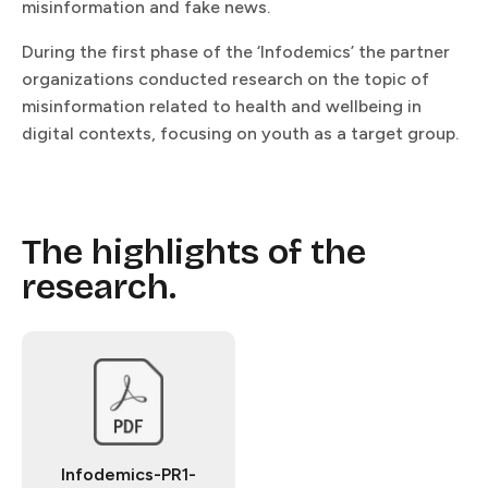
misinformation and fake news.​​​​‌ ‍ ​‍​‍‌‍ ‌ ​‍‌‍‍‌‌‍‌ ‌‍‍‌‌‍ ‍​‍​‍​ ‍‍​‍​‍‌ ​ ‌‍​‌‌‍ ‍‌‍‍‌‌ ‌​‌ ‍‌​‍ ‍‌‍‍‌‌‍ ​‍​‍​‍ ​​‍​‍‌‍‍​‌ ​‍‌‍‌‌‌‍‌‍​‍​‍​ ‍‍​‍​‍​‍ ‌ ​ ‌ ‌​‌ ‌‌‌‍‌​‌‍‍‌‌‍ ​‍ ‌‍‍‌‌‍ ‍‌ ‌​‌‍‌‌‌‍ ‍‌ ‌​​‍ ‌‍‌‌‌‍‌​‌‍‍‌‌ ‌​​‍ ‌‍ ‌‌‍ ‌‍‌​‌‍‌‌​ ‌‌ ​​‌ ​‍‌‍‌‌‌ ​ ‌‍‌‌‌‍ ‍‌ ‌​‌‍​‌‌ ‌​‌‍‍‌‌‍ ‌‍ ‍​ ‍ ‌‍‍‌‌‍‌​​ ‌​ ‍​​ ‍‌​ ‍‌​ ​‍‌‍‌​​ ​ ‌‍​‍‌‍‌‌​‍ ‌‌‍‌‌​ ‍​‌‍‌‍​ ​​​‍ ‌​ ‌​​ ​‌‌‍‌‍​ ‌‍​‍ ‌​ ‍‌‌‍‌‍‌‍​‍‌‍‌‌​‍ ‌‌‍​‌‌‍‌‌​ ​‌​ ‍​​ ​‍​ ‌​​ ​ ​ ‌ ​ ‌‌‌‍​‍​ ‌‌​ ‍‌​ ‍ ‌ ‌​‌ ‍‌‌ ​​‌‍‌‌​ ‌‌‍ ‍‌‍‌‌‌ ‌ ‌ ​ ‌‌​​‌‍ ‌ ​ ‌ ‌​​ ‍ ‌ ​​‌‍​‌‌ ‌​‌‍‍​​ ‌‌ ​ ‌‍‌‌‌‍​ ‌ ‌​‌‍‍‌‌‍ ‌‍ ‍‌ ​ ​‍‌‌​ ‌‌‌​​‍‌‌ ‌‍‍ ‌‍‌‌‌ ‍‌​‍‌‌​ ​ ‌​‌​​‍‌‌​ ​ ‌​‌​​‍‌‌​ ​‍​ ​‍​ ​​​ ‌‍​ ‍​‌‍​‍​ ​ ​ ‌‍‌‍​‌‌‍‌‍​ ‍‌‌‍​‌‌‍​‍​ ‍‌​‍‌‌​ ​‍​ ​‍​‍‌‌​ ‌‌‌​‌​​‍ ‍‌‍​ ‌‍ ‌‍ ‍‌ ‌​‌‍‌‌‌‍ ‍‌ ‌​​‍‌‌​ ‌‌‌​​‍‌‌ ‌‍‍ ‌‍‌‌‌ ‍‌​‍‌‌​ ​ ‌​‌​​‍‌‌​ ​ ‌​‌​​‍‌‌​ ​‍​ ​‍‌‍‌‍‌‍​ ‌‍​ ‌‍‌‍‌‍​‌​ ‌‌​ ‍‌​ ‌‍‌‍​ ‌‍‌‌‌‍‌​​ ​‍​‍‌‌​ ​‍​ ​‍​‍‌‌​ ‌‌‌​‌​​‍ ‍‌‍​ ‌‍‍​‌‍‍‌‌‍ ​‌‍‌​‌ ​‍‌‍‌‌‌‍ ‍​‍‌‌​ ‌‌‌​​‍‌‌ ‌‍‍ ‌‍‌‌‌ ‍‌​‍‌‌​ ​ ‌​‌​​‍‌‌​ ​ ‌​‌​​‍‌‌​ ​‍​ ​‍‌‍​ ​ ​​‌‍​ ​ ​‍‌‍‌‍​ ‌​‌‍​‍​ ‌​‌‍​‍‌‍​‍​ ​​​ ​‍​‍‌‌​ ​‍​ ​‍​‍‌‌​ ‌‌‌​‌​​‍ ‍‌ ‌​‌‍‌‌‌ ‍​‌ ‌​​ ‌‍​‍‌‍​‌‌ ​ ‌‍‌‌‌‌‌‌‌ ​‍‌‍ ​​ ‌​‍‌‌​ ​‍‌​‌‍‌ ​ ‌ ‌​‌ ‌‌‌‍‌​‌‍‍‌‌‍ ​‍‌‍‌‍‍‌‌‍‌​​ ‌​ ‍​​ ‍‌​ ‍‌​ ​‍‌‍‌​​ ​ ‌‍​‍‌‍‌‌​‍ ‌‌‍‌‌​ ‍​‌‍‌‍​ ​​​‍ ‌​ ‌​​ ​‌‌‍‌‍​ ‌‍​‍ ‌​ ‍‌‌‍‌‍‌‍​‍‌‍‌‌​‍ ‌‌‍​‌‌‍‌‌​ ​‌​ ‍​​ ​‍​ ‌​​ ​ ​ ‌ ​ ‌‌‌‍​‍​ ‌‌​ ‍‌​‍‌‍‌ ‌​‌ ‍‌‌ ​​‌‍‌‌​ ‌‌‍ ‍‌‍‌‌‌ ‌ ‌ ​ ‌‌​​‌‍ ‌ ​ ‌ ‌​​‍‌‍‌ ​​‌‍​‌‌ ‌​‌‍‍​​ ‌‌ ​ ‌‍‌‌‌‍​ ‌ ‌​‌‍‍‌‌‍ ‌‍ ‍‌ ​ ​‍‌‌​ ‌‌‌​​‍‌‌ ‌‍‍ ‌‍‌‌‌ ‍‌​‍‌‌​ ​ ‌​‌​​‍‌‌​ ​ ‌​‌​​‍‌‌​ ​‍​ ​‍​ ​​​ ‌‍​ ‍​‌‍​‍​ ​ ​ ‌‍‌‍​‌‌‍‌‍​ ‍‌‌‍​‌‌‍​‍​ ‍‌​‍‌‌​ ​‍​ ​‍​‍‌‌​ ‌‌‌​‌​​‍ ‍‌‍​ ‌‍ ‌‍ ‍‌ ‌​‌‍‌‌‌‍ ‍‌ ‌​​‍‌‌​ ‌‌‌​​‍‌‌ ‌‍‍ ‌‍‌‌‌ ‍‌​‍‌‌​ ​ ‌​‌​​‍‌‌​ ​ ‌​‌​​‍‌‌​ ​‍​ ​‍‌‍‌‍‌‍​ ‌‍​ ‌‍‌‍‌‍​‌​ ‌‌​ ‍‌​ ‌‍‌‍​ ‌‍‌‌‌‍‌​​ ​‍​‍‌‌​ ​‍​ ​‍​‍‌‌​ ‌‌‌​‌​​‍ ‍‌‍​ ‌‍‍​‌‍‍‌‌‍ ​‌‍‌​‌ ​‍‌‍‌‌‌‍ ‍​‍‌‌​ ‌‌‌​​‍‌‌ ‌‍‍ ‌‍‌‌‌ ‍‌​‍‌‌​ ​ ‌​‌​​‍‌‌​ ​ ‌​‌​​‍‌‌​ ​‍​ ​‍‌‍​ ​ ​​‌‍​ ​ ​‍‌‍‌‍​ ‌​‌‍​‍​ ‌​‌‍​‍‌‍​‍​ ​​​ ​‍​‍‌‌​ ​‍​ ​‍​‍‌‌​ ‌‌‌​‌​​‍ ‍‌ ‌​‌‍‌‌‌ ‍​‌ ‌​​‍‌‍‌ ​​‌‍‌‌‌ ​‍‌ ​ ‌ ​​‌‍‌‌‌‍​ ‌ ‌​‌‍‍‌‌ ‌‍‌‍‌‌​ ‌‌ ​​‌ ‌‌‌‍​‍‌‍ ​‌‍‍‌‌ ​ ‌‍‍​‌‍‌‌‌‍‌​​‍​‍‌ ‌
During the first phase of the ‘Infodemics’ the partner
organizations conducted research on the topic of
misinformation related to health and wellbeing in
digital contexts, focusing on youth as a target group.​​​​‌ ‍ ​‍​‍‌‍ ‌ ​‍‌‍‍‌‌‍‌ ‌‍‍‌‌‍ ‍​‍​‍​ ‍‍​‍​‍‌ ​ ‌‍​‌‌‍ ‍‌‍‍‌‌ ‌​‌ ‍‌​‍ ‍‌‍‍‌‌‍ ​‍​‍​‍ ​​‍​‍‌‍‍​‌ ​‍‌‍‌‌‌‍‌‍​‍​‍​ ‍‍​‍​‍​‍ ‌ ​ ‌ ‌​‌ ‌‌‌‍‌​‌‍‍‌‌‍ ​‍ ‌‍‍‌‌‍ ‍‌ ‌​‌‍‌‌‌‍ ‍‌ ‌​​‍ ‌‍‌‌‌‍‌​‌‍‍‌‌ ‌​​‍ ‌‍ ‌‌‍ ‌‍‌​‌‍‌‌​ ‌‌ ​​‌ ​‍‌‍‌‌‌ ​ ‌‍‌‌‌‍ ‍‌ ‌​‌‍​‌‌ ‌​‌‍‍‌‌‍ ‌‍ ‍​ ‍ ‌‍‍‌‌‍‌​​ ‌​ ‍​​ ‍‌​ ‍‌​ ​‍‌‍‌​​ ​ ‌‍​‍‌‍‌‌​‍ ‌‌‍‌‌​ ‍​‌‍‌‍​ ​​​‍ ‌​ ‌​​ ​‌‌‍‌‍​ ‌‍​‍ ‌​ ‍‌‌‍‌‍‌‍​‍‌‍‌‌​‍ ‌‌‍​‌‌‍‌‌​ ​‌​ ‍​​ ​‍​ ‌​​ ​ ​ ‌ ​ ‌‌‌‍​‍​ ‌‌​ ‍‌​ ‍ ‌ ‌​‌ ‍‌‌ ​​‌‍‌‌​ ‌‌‍ ‍‌‍‌‌‌ ‌ ‌ ​ ‌‌​​‌‍ ‌ ​ ‌ ‌​​ ‍ ‌ ​​‌‍​‌‌ ‌​‌‍‍​​ ‌‌ ​ ‌‍‌‌‌‍​ ‌ ‌​‌‍‍‌‌‍ ‌‍ ‍‌ ​ ​‍‌‌​ ‌‌‌​​‍‌‌ ‌‍‍ ‌‍‌‌‌ ‍‌​‍‌‌​ ​ ‌​‌​​‍‌‌​ ​ ‌​‌​​‍‌‌​ ​‍​ ​‍​ ​​​ ‌‍​ ‍​‌‍​‍​ ​ ​ ‌‍‌‍​‌‌‍‌‍​ ‍‌‌‍​‌‌‍​‍​ ‍‌​‍‌‌​ ​‍​ ​‍​‍‌‌​ ‌‌‌​‌​​‍ ‍‌‍​ ‌‍ ‌‍ ‍‌ ‌​‌‍‌‌‌‍ ‍‌ ‌​​‍‌‌​ ‌‌‌​​‍‌‌ ‌‍‍ ‌‍‌‌‌ ‍‌​‍‌‌​ ​ ‌​‌​​‍‌‌​ ​ ‌​‌​​‍‌‌​ ​‍​ ​‍​ ‌‍‌‍​‌​ ‌ ​ ​ ‌‍​‍​ ​‌‌‍​‌‌‍‌‌‌‍​ ​ ‍‌​ ‌​​ ​ ​‍‌‌​ ​‍​ ​‍​‍‌‌​ ‌‌‌​‌​​‍ ‍‌‍​ ‌‍‍​‌‍‍‌‌‍ ​‌‍‌​‌ ​‍‌‍‌‌‌‍ ‍​‍‌‌​ ‌‌‌​​‍‌‌ ‌‍‍ ‌‍‌‌‌ ‍‌​‍‌‌​ ​ ‌​‌​​‍‌‌​ ​ ‌​‌​​‍‌‌​ ​‍​ ​‍‌‍‌‌‌‍‌‌‌‍​ ​ ‌‌​ ‌‌​ ​ ‌‍‌‍​ ‌‍‌‍​ ​ ‌​‌‍​ ‌‍‌‌​‍‌‌​ ​‍​ ​‍​‍‌‌​ ‌‌‌​‌​​‍ ‍‌ ‌​‌‍‌‌‌ ‍​‌ ‌​​ ‌‍​‍‌‍​‌‌ ​ ‌‍‌‌‌‌‌‌‌ ​‍‌‍ ​​ ‌​‍‌‌​ ​‍‌​‌‍‌ ​ ‌ ‌​‌ ‌‌‌‍‌​‌‍‍‌‌‍ ​‍‌‍‌‍‍‌‌‍‌​​ ‌​ ‍​​ ‍‌​ ‍‌​ ​‍‌‍‌​​ ​ ‌‍​‍‌‍‌‌​‍ ‌‌‍‌‌​ ‍​‌‍‌‍​ ​​​‍ ‌​ ‌​​ ​‌‌‍‌‍​ ‌‍​‍ ‌​ ‍‌‌‍‌‍‌‍​‍‌‍‌‌​‍ ‌‌‍​‌‌‍‌‌​ ​‌​ ‍​​ ​‍​ ‌​​ ​ ​ ‌ ​ ‌‌‌‍​‍​ ‌‌​ ‍‌​‍‌‍‌ ‌​‌ ‍‌‌ ​​‌‍‌‌​ ‌‌‍ ‍‌‍‌‌‌ ‌ ‌ ​ ‌‌​​‌‍ ‌ ​ ‌ ‌​​‍‌‍‌ ​​‌‍​‌‌ ‌​‌‍‍​​ ‌‌ ​ ‌‍‌‌‌‍​ ‌ ‌​‌‍‍‌‌‍ ‌‍ ‍‌ ​ ​‍‌‌​ ‌‌‌​​‍‌‌ ‌‍‍ ‌‍‌‌‌ ‍‌​‍‌‌​ ​ ‌​‌​​‍‌‌​ ​ ‌​‌​​‍‌‌​ ​‍​ ​‍​ ​​​ ‌‍​ ‍​‌‍​‍​ ​ ​ ‌‍‌‍​‌‌‍‌‍​ ‍‌‌‍​‌‌‍​‍​ ‍‌​‍‌‌​ ​‍​ ​‍​‍‌‌​ ‌‌‌​‌​​‍ ‍‌‍​ ‌‍ ‌‍ ‍‌ ‌​‌‍‌‌‌‍ ‍‌ ‌​​‍‌‌​ ‌‌‌​​‍‌‌ ‌‍‍ ‌‍‌‌‌ ‍‌​‍‌‌​ ​ ‌​‌​​‍‌‌​ ​ ‌​‌​​‍‌‌​ ​‍​ ​‍​ ‌‍‌‍​‌​ ‌ ​ ​ ‌‍​‍​ ​‌‌‍​‌‌‍‌‌‌‍​ ​ ‍‌​ ‌​​ ​ ​‍‌‌​ ​‍​ ​‍​‍‌‌​ ‌‌‌​‌​​‍ ‍‌‍​ ‌‍‍​‌‍‍‌‌‍ ​‌‍‌​‌ ​‍‌‍‌‌‌‍ ‍​‍‌‌​ ‌‌‌​​‍‌‌ ‌‍‍ ‌‍‌‌‌ ‍‌​‍‌‌​ ​ ‌​‌​​‍‌‌​ ​ ‌​‌​​‍‌‌​ ​‍​ ​‍‌‍‌‌‌‍‌‌‌‍​ ​ ‌‌​ ‌‌​ ​ ‌‍‌‍​ ‌‍‌‍​ ​ ‌​‌‍​ ‌‍‌‌​‍‌‌​ ​‍​ ​‍​‍‌‌​ ‌‌‌​‌​​‍ ‍‌ ‌​‌‍‌‌‌ ‍​‌ ‌​​‍‌‍‌ ​​‌‍‌‌‌ ​‍‌ ​ ‌ ​​‌‍‌‌‌‍​ ‌ ‌​‌‍‍‌‌ ‌‍‌‍‌‌​ ‌‌ ​​‌ ‌‌‌‍​‍‌‍ ​‌‍‍‌‌ ​ ‌‍‍​‌‍‌‌‌‍‌​​‍​‍‌ ‌
The highlights of the
research.​​​​‌ ‍ ​‍​‍‌‍ ‌ ​‍‌‍‍‌‌‍‌ ‌‍‍‌‌‍ ‍​‍​‍​ ‍‍​‍​‍‌ ​ ‌‍​‌‌‍ ‍‌‍‍‌‌ ‌​‌ ‍‌​‍ ‍‌‍‍‌‌‍ ​‍​‍​‍ ​​‍​‍‌‍‍​‌ ​‍‌‍‌‌‌‍‌‍​‍​‍​ ‍‍​‍​‍​‍ ‌ ​ ‌ ‌​‌ ‌‌‌‍‌​‌‍‍‌‌‍ ​‍ ‌‍‍‌‌‍ ‍‌ ‌​‌‍‌‌‌‍ ‍‌ ‌​​‍ ‌‍‌‌‌‍‌​‌‍‍‌‌ ‌​​‍ ‌‍ ‌‌‍ ‌‍‌​‌‍‌‌​ ‌‌ ​​‌ ​‍‌‍‌‌‌ ​ ‌‍‌‌‌‍ ‍‌ ‌​‌‍​‌‌ ‌​‌‍‍‌‌‍ ‌‍ ‍​ ‍ ‌‍‍‌‌‍‌​​ ‌​ ‍​​ ‍‌​ ‍‌​ ​‍‌‍‌​​ ​ ‌‍​‍‌‍‌‌​‍ ‌‌‍‌‌​ ‍​‌‍‌‍​ ​​​‍ ‌​ ‌​​ ​‌‌‍‌‍​ ‌‍​‍ ‌​ ‍‌‌‍‌‍‌‍​‍‌‍‌‌​‍ ‌‌‍​‌‌‍‌‌​ ​‌​ ‍​​ ​‍​ ‌​​ ​ ​ ‌ ​ ‌‌‌‍​‍​ ‌‌​ ‍‌​ ‍ ‌ ‌​‌ ‍‌‌ ​​‌‍‌‌​ ‌‌‍ ‍‌‍‌‌‌ ‌ ‌ ​ ‌‌​​‌‍ ‌ ​ ‌ ‌​​ ‍ ‌ ​​‌‍​‌‌ ‌​‌‍‍​​ ‌‌ ​ ‌‍‌‌‌‍​ ‌ ‌​‌‍‍‌‌‍ ‌‍ ‍‌ ​ ​‍‌‌​ ‌‌‌​​‍‌‌ ‌‍‍ ‌‍‌‌‌ ‍‌​‍‌‌​ ​ ‌​‌​​‍‌‌​ ​ ‌​‌​​‍‌‌​ ​‍​ ​‍​ ‍‌​ ​ ‌‍‌‌​ ​​‌‍​‌​ ​‌‌‍​‍​ ‌​​ ‌ ​ ​‍‌‍​‍​ ‌‌​‍‌‌​ ​‍​ ​‍​‍‌‌​ ‌‌‌​‌​​‍ ‍‌ ‌​‌‍‍‌‌ ‌​‌‍ ​‌‍‌‌​ ‌‍​‍‌‍​‌‌ ​ ‌‍‌‌‌‌‌‌‌ ​‍‌‍ ​​ ‌​‍‌‌​ ​‍‌​‌‍‌ ​ ‌ ‌​‌ ‌‌‌‍‌​‌‍‍‌‌‍ ​‍‌‍‌‍‍‌‌‍‌​​ ‌​ ‍​​ ‍‌​ ‍‌​ ​‍‌‍‌​​ ​ ‌‍​‍‌‍‌‌​‍ ‌‌‍‌‌​ ‍​‌‍‌‍​ ​​​‍ ‌​ ‌​​ ​‌‌‍‌‍​ ‌‍​‍ ‌​ ‍‌‌‍‌‍‌‍​‍‌‍‌‌​‍ ‌‌‍​‌‌‍‌‌​ ​‌​ ‍​​ ​‍​ ‌​​ ​ ​ ‌ ​ ‌‌‌‍​‍​ ‌‌​ ‍‌​‍‌‍‌ ‌​‌ ‍‌‌ ​​‌‍‌‌​ ‌‌‍ ‍‌‍‌‌‌ ‌ ‌ ​ ‌‌​​‌‍ ‌ ​ ‌ ‌​​‍‌‍‌ ​​‌‍​‌‌ ‌​‌‍‍​​ ‌‌ ​ ‌‍‌‌‌‍​ ‌ ‌​‌‍‍‌‌‍ ‌‍ ‍‌ ​ ​‍‌‌​ ‌‌‌​​‍‌‌ ‌‍‍ ‌‍‌‌‌ ‍‌​‍‌‌​ ​ ‌​‌​​‍‌‌​ ​ ‌​‌​​‍‌‌​ ​‍​ ​‍​ ‍‌​ ​ ‌‍‌‌​ ​​‌‍​‌​ ​‌‌‍​‍​ ‌​​ ‌ ​ ​‍‌‍​‍​ ‌‌​‍‌‌​ ​‍​ ​‍​‍‌‌​ ‌‌‌​‌​​‍ ‍‌ ‌​‌‍‍‌‌ ‌​‌‍ ​‌‍‌‌​‍‌‍‌ ​​‌‍‌‌‌ ​‍‌ ​ ‌ ​​‌‍‌‌‌‍​ ‌ ‌​‌‍‍‌‌ ‌‍‌‍‌‌​ ‌‌ ​​‌ ‌‌‌‍​‍‌‍ ​‌‍‍‌‌ ​ ‌‍‍​‌‍‌‌‌‍‌​​‍​‍‌ ‌
Infodemics-PR1-