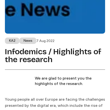
KA2​​​​‌ ‍ ​‍​‍‌‍ ‌ ​‍‌‍‍‌‌‍‌ ‌‍‍‌‌‍ ‍​‍​‍​ ‍‍​‍​‍‌ ​ ‌‍​‌‌‍ ‍‌‍‍‌‌ ‌​‌ ‍‌​‍ ‍‌‍‍‌‌‍ ​‍​‍​‍ ​​‍​‍‌‍‍​‌ ​‍‌‍‌‌‌‍‌‍​‍​‍​ ‍‍​‍​‍​‍ ‌ ​ ‌ ‌​‌ ‌‌‌‍‌​‌‍‍‌‌‍ ​‍ ‌‍‍‌‌‍ ‍‌ ‌​‌‍‌‌‌‍ ‍‌ ‌​​‍ ‌‍‌‌‌‍‌​‌‍‍‌‌ ‌​​‍ ‌‍ ‌‌‍ ‌‍‌​‌‍‌‌​ ‌‌ ​​‌ ​‍‌‍‌‌‌ ​ ‌‍‌‌‌‍ ‍‌ ‌​‌‍​‌‌ ‌​‌‍‍‌‌‍ ‌‍ ‍​ ‍ ‌‍‍‌‌‍‌​​ ‌​ ‍​​ ​ ‌‍‌‍‌‍​ ​ ​​​ ​​‌‍‌​​ ​‍​‍ ‌‌‍​‍​ ‌ ​ ‌ ‌‍‌​​‍ ‌​ ‌​​ ​ ‌‍‌‍‌‍​ ​‍ ‌​ ‍​‌‍​‍​ ​‌‌‍‌‍​‍ ‌​ ​ ​ ​‌​ ​‌​ ‍‌​ ‍‌​ ‌ ‌‍​ ​ ​‌​ ​ ​ ‌‌​ ‌ ‌‍‌‌​ ‍ ‌ ‌​‌ ‍‌‌ ​​‌‍‌‌​ ‌‌‍ ‍‌‍‌‌‌ ‌ ‌ ​ ‌​​ ‌‍​‌‌ ‌​‌‍‌‌‌‍‌ ‌‍ ‌ ​‍‌ ‍‌​ ‍ ‌ ​​‌‍​‌‌ ‌​‌‍‍​​ ‌‌‍ ‍‌‍​‌‌‍ ‌‌‍‌‌​ ‌‍​‍‌‍​‌‌ ​ ‌‍‌‌‌‌‌‌‌ ​‍‌‍ ​​ ‌​‍‌‌​ ​‍‌​‌‍‌ ​ ‌ ‌​‌ ‌‌‌‍‌​‌‍‍‌‌‍ ​‍‌‍‌‍‍‌‌‍‌​​ ‌​ ‍​​ ​ ‌‍‌‍‌‍​ ​ ​​​ ​​‌‍‌​​ ​‍​‍ ‌‌‍​‍​ ‌ ​ ‌ ‌‍‌​​‍ ‌​ ‌​​ ​ ‌‍‌‍‌‍​ ​‍ ‌​ ‍​‌‍​‍​ ​‌‌‍‌‍​‍ ‌​ ​ ​ ​‌​ ​‌​ ‍‌​ ‍‌​ ‌ ‌‍​ ​ ​‌​ ​ ​ ‌‌​ ‌ ‌‍‌‌​‍‌‍‌ ‌​‌ ‍‌‌ ​​‌‍‌‌​ ‌‌‍ ‍‌‍‌‌‌ ‌ ‌ ​ ‌​​ ‌‍​‌‌ ‌​‌‍‌‌‌‍‌ ‌‍ ‌ ​‍‌ ‍‌​‍‌‍‌ ​​‌‍​‌‌ ‌​‌‍‍​​ ‌‌‍ ‍‌‍​‌‌‍ ‌‌‍‌‌​‍‌‍‌ ​​‌‍‌‌‌ ​‍‌ ​ ‌ ​​‌‍‌‌‌‍​ ‌ ‌​‌‍‍‌‌ ‌‍‌‍‌‌​ ‌‌ ​​‌ ‌‌‌‍​‍‌‍ ​‌‍‍‌‌ ​ ‌‍‍​‌‍‌‌‌‍‌​​‍​‍‌ ‌
News​​​​‌ ‍ ​‍​‍‌‍ ‌ ​‍‌‍‍‌‌‍‌ ‌‍‍‌‌‍ ‍​‍​‍​ ‍‍​‍​‍‌ ​ ‌‍​‌‌‍ ‍‌‍‍‌‌ ‌​‌ ‍‌​‍ ‍‌‍‍‌‌‍ ​‍​‍​‍ ​​‍​‍‌‍‍​‌ ​‍‌‍‌‌‌‍‌‍​‍​‍​ ‍‍​‍​‍​‍ ‌ ​ ‌ ‌​‌ ‌‌‌‍‌​‌‍‍‌‌‍ ​‍ ‌‍‍‌‌‍ ‍‌ ‌​‌‍‌‌‌‍ ‍‌ ‌​​‍ ‌‍‌‌‌‍‌​‌‍‍‌‌ ‌​​‍ ‌‍ ‌‌‍ ‌‍‌​‌‍‌‌​ ‌‌ ​​‌ ​‍‌‍‌‌‌ ​ ‌‍‌‌‌‍ ‍‌ ‌​‌‍​‌‌ ‌​‌‍‍‌‌‍ ‌‍ ‍​ ‍ ‌‍‍‌‌‍‌​​ ‌‌‍​‌​ ‍‌​ ‍‌​ ‌​‌‍‌‌‌‍​‌​ ​‌​ ‌‍​‍ ‌‌‍​‍‌‍​ ‌‍‌‌‌‍‌‌​‍ ‌​ ‌​​ ​​‌‍‌​​ ​ ​‍ ‌‌‍​‌​ ‌‍​ ​‍‌‍‌​​‍ ‌​ ‌ ‌‍‌‍‌‍​‌​ ‌​‌‍‌​​ ‌ ​ ‌‍​ ‌‌‌‍​ ​ ‌‌​ ‌​​ ​‌​ ‍ ‌ ‌​‌ ‍‌‌ ​​‌‍‌‌​ ‌‌‍ ‍‌‍‌‌‌ ‌ ‌ ​ ‌​​ ‌‍​‌‌ ‌​‌‍‌‌‌‍‌ ‌‍ ‌ ​‍‌ ‍‌​ ‍ ‌ ​​‌‍​‌‌ ‌​‌‍‍​​ ‌‌‍ ‍‌‍​‌‌‍ ‌‌‍‌‌​ ‌‍​‍‌‍​‌‌ ​ ‌‍‌‌‌‌‌‌‌ ​‍‌‍ ​​ ‌​‍‌‌​ ​‍‌​‌‍‌ ​ ‌ ‌​‌ ‌‌‌‍‌​‌‍‍‌‌‍ ​‍‌‍‌‍‍‌‌‍‌​​ ‌‌‍​‌​ ‍‌​ ‍‌​ ‌​‌‍‌‌‌‍​‌​ ​‌​ ‌‍​‍ ‌‌‍​‍‌‍​ ‌‍‌‌‌‍‌‌​‍ ‌​ ‌​​ ​​‌‍‌​​ ​ ​‍ ‌‌‍​‌​ ‌‍​ ​‍‌‍‌​​‍ ‌​ ‌ ‌‍‌‍‌‍​‌​ ‌​‌‍‌​​ ‌ ​ ‌‍​ ‌‌‌‍​ ​ ‌‌​ ‌​​ ​‌​‍‌‍‌ ‌​‌ ‍‌‌ ​​‌‍‌‌​ ‌‌‍ ‍‌‍‌‌‌ ‌ ‌ ​ ‌​​ ‌‍​‌‌ ‌​‌‍‌‌‌‍‌ ‌‍ ‌ ​‍‌ ‍‌​‍‌‍‌ ​​‌‍​‌‌ ‌​‌‍‍​​ ‌‌‍ ‍‌‍​‌‌‍ ‌‌‍‌‌​‍‌‍‌ ​​‌‍‌‌‌ ​‍‌ ​ ‌ ​​‌‍‌‌‌‍​ ‌ ‌​‌‍‍‌‌ ‌‍‌‍‌‌​ ‌‌ ​​‌ ‌‌‌‍​‍‌‍ ​‌‍‍‌‌ ​ ‌‍‍​‌‍‌‌‌‍‌​​‍​‍‌ ‌
7 Aug 2022
Infodemics / Highlights of
the research​​​​‌ ‍ ​‍​‍‌‍ ‌ ​‍‌‍‍‌‌‍‌ ‌‍‍‌‌‍ ‍​‍​‍​ ‍‍​‍​‍‌ ​ ‌‍​‌‌‍ ‍‌‍‍‌‌ ‌​‌ ‍‌​‍ ‍‌‍‍‌‌‍ ​‍​‍​‍ ​​‍​‍‌‍‍​‌ ​‍‌‍‌‌‌‍‌‍​‍​‍​ ‍‍​‍​‍​‍ ‌ ​ ‌ ‌​‌ ‌‌‌‍‌​‌‍‍‌‌‍ ​‍ ‌‍‍‌‌‍ ‍‌ ‌​‌‍‌‌‌‍ ‍‌ ‌​​‍ ‌‍‌‌‌‍‌​‌‍‍‌‌ ‌​​‍ ‌‍ ‌‌‍ ‌‍‌​‌‍‌‌​ ‌‌ ​​‌ ​‍‌‍‌‌‌ ​ ‌‍‌‌‌‍ ‍‌ ‌​‌‍​‌‌ ‌​‌‍‍‌‌‍ ‌‍ ‍​ ‍ ‌‍‍‌‌‍‌​​ ‌​ ‍​​ ‍‌​ ‍‌​ ​‍‌‍‌​​ ​ ‌‍​‍‌‍‌‌​‍ ‌‌‍‌‌​ ‍​‌‍‌‍​ ​​​‍ ‌​ ‌​​ ​‌‌‍‌‍​ ‌‍​‍ ‌​ ‍‌‌‍‌‍‌‍​‍‌‍‌‌​‍ ‌‌‍​‌‌‍‌‌​ ​‌​ ‍​​ ​‍​ ‌​​ ​ ​ ‌ ​ ‌‌‌‍​‍​ ‌‌​ ‍‌​ ‍ ‌ ‌​‌ ‍‌‌ ​​‌‍‌‌​ ‌‌‍ ‍‌‍‌‌‌ ‌ ‌ ​ ‌‌​​‌‍ ‌ ​ ‌ ‌​​ ‍ ‌ ​​‌‍​‌‌ ‌​‌‍‍​​ ‌‌ ‌​‌‍‍‌‌ ‌​‌‍ ​‌‍‌‌​ ‌‍​‍‌‍​‌‌ ​ ‌‍‌‌‌‌‌‌‌ ​‍‌‍ ​​ ‌​‍‌‌​ ​‍‌​‌‍‌ ​ ‌ ‌​‌ ‌‌‌‍‌​‌‍‍‌‌‍ ​‍‌‍‌‍‍‌‌‍‌​​ ‌​ ‍​​ ‍‌​ ‍‌​ ​‍‌‍‌​​ ​ ‌‍​‍‌‍‌‌​‍ ‌‌‍‌‌​ ‍​‌‍‌‍​ ​​​‍ ‌​ ‌​​ ​‌‌‍‌‍​ ‌‍​‍ ‌​ ‍‌‌‍‌‍‌‍​‍‌‍‌‌​‍ ‌‌‍​‌‌‍‌‌​ ​‌​ ‍​​ ​‍​ ‌​​ ​ ​ ‌ ​ ‌‌‌‍​‍​ ‌‌​ ‍‌​‍‌‍‌ ‌​‌ ‍‌‌ ​​‌‍‌‌​ ‌‌‍ ‍‌‍‌‌‌ ‌ ‌ ​ ‌‌​​‌‍ ‌ ​ ‌ ‌​​‍‌‍‌ ​​‌‍​‌‌ ‌​‌‍‍​​ ‌‌ ‌​‌‍‍‌‌ ‌​‌‍ ​‌‍‌‌​‍‌‍‌ ​​‌‍‌‌‌ ​‍‌ ​ ‌ ​​‌‍‌‌‌‍​ ‌ ‌​‌‍‍‌‌ ‌‍‌‍‌‌​ ‌‌ ​​‌ ‌‌‌‍​‍‌‍ ​‌‍‍‌‌ ​ ‌‍‍​‌‍‌‌‌‍‌​​‍​‍‌ ‌
We are glad to present you the
highlights of the research.​​​​‌ ‍ ​‍​‍‌‍ ‌ ​‍‌‍‍‌‌‍‌ ‌‍‍‌‌‍ ‍​‍​‍​ ‍‍​‍​‍‌ ​ ‌‍​‌‌‍ ‍‌‍‍‌‌ ‌​‌ ‍‌​‍ ‍‌‍‍‌‌‍ ​‍​‍​‍ ​​‍​‍‌‍‍​‌ ​‍‌‍‌‌‌‍‌‍​‍​‍​ ‍‍​‍​‍​‍ ‌ ​ ‌ ‌​‌ ‌‌‌‍‌​‌‍‍‌‌‍ ​‍ ‌‍‍‌‌‍ ‍‌ ‌​‌‍‌‌‌‍ ‍‌ ‌​​‍ ‌‍‌‌‌‍‌​‌‍‍‌‌ ‌​​‍ ‌‍ ‌‌‍ ‌‍‌​‌‍‌‌​ ‌‌ ​​‌ ​‍‌‍‌‌‌ ​ ‌‍‌‌‌‍ ‍‌ ‌​‌‍​‌‌ ‌​‌‍‍‌‌‍ ‌‍ ‍​ ‍ ‌‍‍‌‌‍‌​​ ‌​ ‍​​ ‍‌​ ‍‌​ ​‍‌‍‌​​ ​ ‌‍​‍‌‍‌‌​‍ ‌‌‍‌‌​ ‍​‌‍‌‍​ ​​​‍ ‌​ ‌​​ ​‌‌‍‌‍​ ‌‍​‍ ‌​ ‍‌‌‍‌‍‌‍​‍‌‍‌‌​‍ ‌‌‍​‌‌‍‌‌​ ​‌​ ‍​​ ​‍​ ‌​​ ​ ​ ‌ ​ ‌‌‌‍​‍​ ‌‌​ ‍‌​ ‍ ‌ ‌​‌ ‍‌‌ ​​‌‍‌‌​ ‌‌‍ ‍‌‍‌‌‌ ‌ ‌ ​ ‌‌​​‌‍ ‌ ​ ‌ ‌​​ ‍ ‌ ​​‌‍​‌‌ ‌​‌‍‍​​ ‌‌‍‌​‌‍‌‌‌ ​ ‌‍​ ‌ ​‍‌‍‍‌‌ ​​‌ ‌​‌‍‍‌‌‍ ‌‍ ‍​ ‌‍​‍‌‍​‌‌ ​ ‌‍‌‌‌‌‌‌‌ ​‍‌‍ ​​ ‌​‍‌‌​ ​‍‌​‌‍‌ ​ ‌ ‌​‌ ‌‌‌‍‌​‌‍‍‌‌‍ ​‍‌‍‌‍‍‌‌‍‌​​ ‌​ ‍​​ ‍‌​ ‍‌​ ​‍‌‍‌​​ ​ ‌‍​‍‌‍‌‌​‍ ‌‌‍‌‌​ ‍​‌‍‌‍​ ​​​‍ ‌​ ‌​​ ​‌‌‍‌‍​ ‌‍​‍ ‌​ ‍‌‌‍‌‍‌‍​‍‌‍‌‌​‍ ‌‌‍​‌‌‍‌‌​ ​‌​ ‍​​ ​‍​ ‌​​ ​ ​ ‌ ​ ‌‌‌‍​‍​ ‌‌​ ‍‌​‍‌‍‌ ‌​‌ ‍‌‌ ​​‌‍‌‌​ ‌‌‍ ‍‌‍‌‌‌ ‌ ‌ ​ ‌‌​​‌‍ ‌ ​ ‌ ‌​​‍‌‍‌ ​​‌‍​‌‌ ‌​‌‍‍​​ ‌‌‍‌​‌‍‌‌‌ ​ ‌‍​ ‌ ​‍‌‍‍‌‌ ​​‌ ‌​‌‍‍‌‌‍ ‌‍ ‍​‍‌‍‌ ​​‌‍‌‌‌ ​‍‌ ​ ‌ ​​‌‍‌‌‌‍​ ‌ ‌​‌‍‍‌‌ ‌‍‌‍‌‌​ ‌‌ ​​‌ ‌‌‌‍​‍‌‍ ​‌‍‍‌‌ ​ ‌‍‍​‌‍‌‌‌‍‌​​‍​‍‌ ‌
Young people all over Europe are facing the challenges
presented by the digital era, which include the rise of