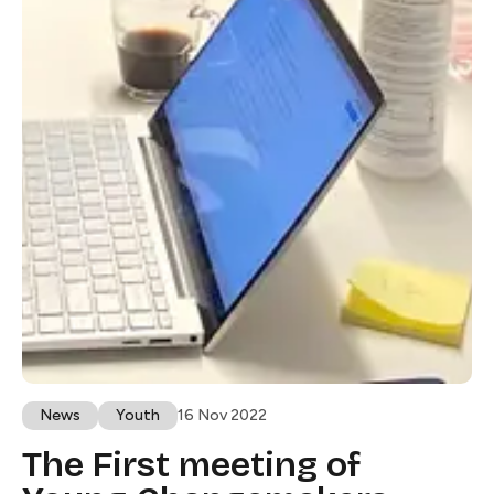
News​​​​‌ ‍ ​‍​‍‌‍ ‌ ​‍‌‍‍‌‌‍‌ ‌‍‍‌‌‍ ‍​‍​‍​ ‍‍​‍​‍‌ ​ ‌‍​‌‌‍ ‍‌‍‍‌‌ ‌​‌ ‍‌​‍ ‍‌‍‍‌‌‍ ​‍​‍​‍ ​​‍​‍‌‍‍​‌ ​‍‌‍‌‌‌‍‌‍​‍​‍​ ‍‍​‍​‍​‍ ‌ ​ ‌ ‌​‌ ‌‌‌‍‌​‌‍‍‌‌‍ ​‍ ‌‍‍‌‌‍ ‍‌ ‌​‌‍‌‌‌‍ ‍‌ ‌​​‍ ‌‍‌‌‌‍‌​‌‍‍‌‌ ‌​​‍ ‌‍ ‌‌‍ ‌‍‌​‌‍‌‌​ ‌‌ ​​‌ ​‍‌‍‌‌‌ ​ ‌‍‌‌‌‍ ‍‌ ‌​‌‍​‌‌ ‌​‌‍‍‌‌‍ ‌‍ ‍​ ‍ ‌‍‍‌‌‍‌​​ ‌‌‍​‌​ ‍‌​ ‍‌​ ‌​‌‍‌‌‌‍​‌​ ​‌​ ‌‍​‍ ‌‌‍​‍‌‍​ ‌‍‌‌‌‍‌‌​‍ ‌​ ‌​​ ​​‌‍‌​​ ​ ​‍ ‌‌‍​‌​ ‌‍​ ​‍‌‍‌​​‍ ‌​ ‌ ‌‍‌‍‌‍​‌​ ‌​‌‍‌​​ ‌ ​ ‌‍​ ‌‌‌‍​ ​ ‌‌​ ‌​​ ​‌​ ‍ ‌ ‌​‌ ‍‌‌ ​​‌‍‌‌​ ‌‌‍ ‍‌‍‌‌‌ ‌ ‌ ​ ‌​​ ‌‍​‌‌ ‌​‌‍‌‌‌‍‌ ‌‍ ‌ ​‍‌ ‍‌​ ‍ ‌ ​​‌‍​‌‌ ‌​‌‍‍​​ ‌‌‍ ‍‌‍​‌‌‍ ‌‌‍‌‌​ ‌‍​‍‌‍​‌‌ ​ ‌‍‌‌‌‌‌‌‌ ​‍‌‍ ​​ ‌​‍‌‌​ ​‍‌​‌‍‌ ​ ‌ ‌​‌ ‌‌‌‍‌​‌‍‍‌‌‍ ​‍‌‍‌‍‍‌‌‍‌​​ ‌‌‍​‌​ ‍‌​ ‍‌​ ‌​‌‍‌‌‌‍​‌​ ​‌​ ‌‍​‍ ‌‌‍​‍‌‍​ ‌‍‌‌‌‍‌‌​‍ ‌​ ‌​​ ​​‌‍‌​​ ​ ​‍ ‌‌‍​‌​ ‌‍​ ​‍‌‍‌​​‍ ‌​ ‌ ‌‍‌‍‌‍​‌​ ‌​‌‍‌​​ ‌ ​ ‌‍​ ‌‌‌‍​ ​ ‌‌​ ‌​​ ​‌​‍‌‍‌ ‌​‌ ‍‌‌ ​​‌‍‌‌​ ‌‌‍ ‍‌‍‌‌‌ ‌ ‌ ​ ‌​​ ‌‍​‌‌ ‌​‌‍‌‌‌‍‌ ‌‍ ‌ ​‍‌ ‍‌​‍‌‍‌ ​​‌‍​‌‌ ‌​‌‍‍​​ ‌‌‍ ‍‌‍​‌‌‍ ‌‌‍‌‌​‍‌‍‌ ​​‌‍‌‌‌ ​‍‌ ​ ‌ ​​‌‍‌‌‌‍​ ‌ ‌​‌‍‍‌‌ ‌‍‌‍‌‌​ ‌‌ ​​‌ ‌‌‌‍​‍‌‍ ​‌‍‍‌‌ ​ ‌‍‍​‌‍‌‌‌‍‌​​‍​‍‌ ‌
Youth​​​​‌ ‍ ​‍​‍‌‍ ‌ ​‍‌‍‍‌‌‍‌ ‌‍‍‌‌‍ ‍​‍​‍​ ‍‍​‍​‍‌ ​ ‌‍​‌‌‍ ‍‌‍‍‌‌ ‌​‌ ‍‌​‍ ‍‌‍‍‌‌‍ ​‍​‍​‍ ​​‍​‍‌‍‍​‌ ​‍‌‍‌‌‌‍‌‍​‍​‍​ ‍‍​‍​‍​‍ ‌ ​ ‌ ‌​‌ ‌‌‌‍‌​‌‍‍‌‌‍ ​‍ ‌‍‍‌‌‍ ‍‌ ‌​‌‍‌‌‌‍ ‍‌ ‌​​‍ ‌‍‌‌‌‍‌​‌‍‍‌‌ ‌​​‍ ‌‍ ‌‌‍ ‌‍‌​‌‍‌‌​ ‌‌ ​​‌ ​‍‌‍‌‌‌ ​ ‌‍‌‌‌‍ ‍‌ ‌​‌‍​‌‌ ‌​‌‍‍‌‌‍ ‌‍ ‍​ ‍ ‌‍‍‌‌‍‌​​ ‌‌‍​ ‌‍​ ​ ‌​‌‍​‍​ ‌ ‌‍​‌​ ‍​‌‍​‌​‍ ‌‌‍‌​‌‍​‌​ ​‌​ ‍​​‍ ‌​ ‌​​ ‌ ​ ​‍‌‍​‌​‍ ‌​ ‍‌‌‍‌‍‌‍‌‌​ ‌‌​‍ ‌​ ​‌‌‍‌‍​ ‌​‌‍​‌​ ‌‍‌‍​‌​ ​​​ ​​​ ​ ​ ​ ‌‍​‌‌‍‌‍​ ‍ ‌ ‌​‌ ‍‌‌ ​​‌‍‌‌​ ‌‌‍ ‍‌‍‌‌‌ ‌ ‌ ​ ‌​​ ‌‍​‌‌ ‌​‌‍‌‌‌‍‌ ‌‍ ‌ ​‍‌ ‍‌​ ‍ ‌ ​​‌‍​‌‌ ‌​‌‍‍​​ ‌‌‍ ‍‌‍​‌‌‍ ‌‌‍‌‌​ ‌‍​‍‌‍​‌‌ ​ ‌‍‌‌‌‌‌‌‌ ​‍‌‍ ​​ ‌​‍‌‌​ ​‍‌​‌‍‌ ​ ‌ ‌​‌ ‌‌‌‍‌​‌‍‍‌‌‍ ​‍‌‍‌‍‍‌‌‍‌​​ ‌‌‍​ ‌‍​ ​ ‌​‌‍​‍​ ‌ ‌‍​‌​ ‍​‌‍​‌​‍ ‌‌‍‌​‌‍​‌​ ​‌​ ‍​​‍ ‌​ ‌​​ ‌ ​ ​‍‌‍​‌​‍ ‌​ ‍‌‌‍‌‍‌‍‌‌​ ‌‌​‍ ‌​ ​‌‌‍‌‍​ ‌​‌‍​‌​ ‌‍‌‍​‌​ ​​​ ​​​ ​ ​ ​ ‌‍​‌‌‍‌‍​‍‌‍‌ ‌​‌ ‍‌‌ ​​‌‍‌‌​ ‌‌‍ ‍‌‍‌‌‌ ‌ ‌ ​ ‌​​ ‌‍​‌‌ ‌​‌‍‌‌‌‍‌ ‌‍ ‌ ​‍‌ ‍‌​‍‌‍‌ ​​‌‍​‌‌ ‌​‌‍‍​​ ‌‌‍ ‍‌‍​‌‌‍ ‌‌‍‌‌​‍‌‍‌ ​​‌‍‌‌‌ ​‍‌ ​ ‌ ​​‌‍‌‌‌‍​ ‌ ‌​‌‍‍‌‌ ‌‍‌‍‌‌​ ‌‌ ​​‌ ‌‌‌‍​‍‌‍ ​‌‍‍‌‌ ​ ‌‍‍​‌‍‌‌‌‍‌​​‍​‍‌ ‌
16 Nov 2022
The First meeting of