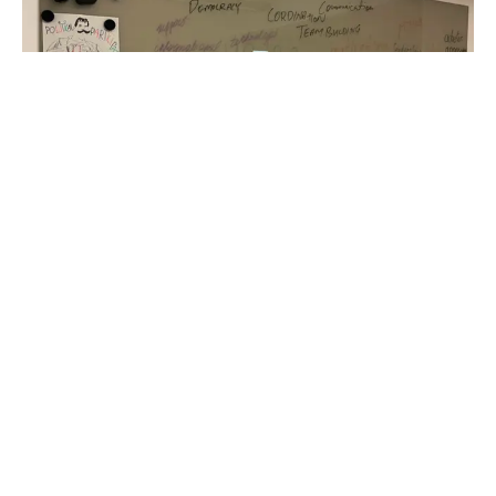
Get in Touch​​​​‌ ‍ ​‍​‍‌‍ ‌ ​‍‌‍‍‌‌‍‌ ‌‍‍‌‌‍ ‍​‍​‍​ ‍‍​‍​‍‌ ​ ‌‍​‌‌‍ ‍‌‍‍‌‌ ‌​‌ ‍‌​‍ ‍‌‍‍‌‌‍ ​‍​‍​‍ ​​‍​‍‌‍‍​‌ ​‍‌‍‌‌‌‍‌‍​‍​‍​ ‍‍​‍​‍​‍ ‌ ​ ‌ ‌​‌ ‌‌‌‍‌​‌‍‍‌‌‍ ​‍ ‌‍‍‌‌‍ ‍‌ ‌​‌‍‌‌‌‍ ‍‌ ‌​​‍ ‌‍‌‌‌‍‌​‌‍‍‌‌ ‌​​‍ ‌‍ ‌‌‍ ‌‍‌​‌‍‌‌​ ‌‌ ​​‌ ​‍‌‍‌‌‌ ​ ‌‍‌‌‌‍ ‍‌ ‌​‌‍​‌‌ ‌​‌‍‍‌‌‍ ‌‍ ‍​ ‍ ‌‍‍‌‌‍‌​​ ‌‌ ​ ‌‍‍‌‌ ‌​‌‍‌‌‌‌​ ‌‍‌‌‌ ‌​‌ ‌​‌‍‍‌‌‍ ‍‌‍‌ ‌ ​ ​ ‍ ‌ ‌​‌ ‍‌‌ ​​‌‍‌‌​ ‌‌ ​ ‌‍‍‌‌ ‌​‌‍‌‌‌‌​ ‌‍‌‌‌ ‌​‌ ‌​‌‍‍‌‌‍ ‍‌‍‌ ‌ ​ ​ ‍ ‌ ​​‌‍​‌‌ ‌​‌‍‍​​ ‌‌‍‌‍‌‍ ‌‍ ‌ ‌​‌‍‌‌‌ ​‍​‍ ‍‌‍​ ‌‍ ‌‍ ‍‌ ‌​‌‍​‌‌‍​ ‌ ‌​‌​‍​‌‍‌‌‌‍​‌‌‍‌​‌‍‍‌‌‍ ‍‌‍‌ ​ ‌‍​‍‌‍​‌‌ ​ ‌‍‌‌‌‌‌‌‌ ​‍‌‍ ​​ ‌​‍‌‌​ ​‍‌​‌‍‌ ​ ‌ ‌​‌ ‌‌‌‍‌​‌‍‍‌‌‍ ​‍‌‍‌‍‍‌‌‍‌​​ ‌‌ ​ ‌‍‍‌‌ ‌​‌‍‌‌‌‌​ ‌‍‌‌‌ ‌​‌ ‌​‌‍‍‌‌‍ ‍‌‍‌ ‌ ​ ​‍‌‍‌ ‌​‌ ‍‌‌ ​​‌‍‌‌​ ‌‌ ​ ‌‍‍‌‌ ‌​‌‍‌‌‌‌​ ‌‍‌‌‌ ‌​‌ ‌​‌‍‍‌‌‍ ‍‌‍‌ ‌ ​ ​‍‌‍‌ ​​‌‍​‌‌ ‌​‌‍‍​​ ‌‌‍‌‍‌‍ ‌‍ ‌ ‌​‌‍‌‌‌ ​‍​‍ ‍‌‍​ ‌‍ ‌‍ ‍‌ ‌​‌‍​‌‌‍​ ‌ ‌​‌​‍​‌‍‌‌‌‍​‌‌‍‌​‌‍‍‌‌‍ ‍‌‍‌ ​‍‌‍‌ ​​‌‍‌‌‌ ​‍‌ ​ ‌ ​​‌‍‌‌‌‍​ ‌ ‌​‌‍‍‌‌ ‌‍‌‍‌‌​ ‌‌ ​​‌ ‌‌‌‍​‍‌‍ ​‌‍‍‌‌ ​ ‌‍‍​‌‍‌‌‌‍‌​​‍​‍‌ ‌
contact@fslux.lu
+352 691 574 888​​​​‌ ‍ ​‍​‍‌‍ ‌ ​‍‌‍‍‌‌‍‌ ‌‍‍‌‌‍ ‍​‍​‍​ ‍‍​‍​‍‌ ​ ‌‍​‌‌‍ ‍‌‍‍‌‌ ‌​‌ ‍‌​‍ ‍‌‍‍‌‌‍ ​‍​‍​‍ ​​‍​‍‌‍‍​‌ ​‍‌‍‌‌‌‍‌‍​‍​‍​ ‍‍​‍​‍​‍ ‌ ​ ‌ ‌​‌ ‌‌‌‍‌​‌‍‍‌‌‍ ​‍ ‌‍‍‌‌‍ ‍‌ ‌​‌‍‌‌‌‍ ‍‌ ‌​​‍ ‌‍‌‌‌‍‌​‌‍‍‌‌ ‌​​‍ ‌‍ ‌‌‍ ‌‍‌​‌‍‌‌​ ‌‌ ​​‌ ​‍‌‍‌‌‌ ​ ‌‍‌‌‌‍ ‍‌ ‌​‌‍​‌‌ ‌​‌‍‍‌‌‍ ‌‍ ‍​ ‍ ‌‍‍‌‌‍‌​​ ‌‌ ​ ‌‍‍‌‌ ‌​‌‍‌‌‌‌​ ‌‍‌‌‌ ‌​‌ ‌​‌‍‍‌‌‍ ‍‌‍‌ ‌ ​ ​ ‍ ‌ ‌​‌ ‍‌‌ ​​‌‍‌‌​ ‌‌ ​ ‌‍‍‌‌ ‌​‌‍‌‌‌‌​ ‌‍‌‌‌ ‌​‌ ‌​‌‍‍‌‌‍ ‍‌‍‌ ‌ ​ ​ ‍ ‌ ​​‌‍​‌‌ ‌​‌‍‍​​ ‌‌‍​‍‌ ​‍‌‍​‌‌‍ ‍‌‍‌​‌‍‍‌‌‍ ‍‌‍‌ ​‍ ‍‌‍​ ‌‍ ‌‍ ‍‌ ‌​‌‍​‌‌‍​ ‌ ‌​‌​‍‌‌‍ ‍‌‍‌‍‌‍ ​‍ ‍‌ ​​‌‍‍​‌‍ ‌‍ ‍‌‍‌‌​ ‌‍​‍‌‍​‌‌ ​ ‌‍‌‌‌‌‌‌‌ ​‍‌‍ ​​ ‌​‍‌‌​ ​‍‌​‌‍‌ ​ ‌ ‌​‌ ‌‌‌‍‌​‌‍‍‌‌‍ ​‍‌‍‌‍‍‌‌‍‌​​ ‌‌ ​ ‌‍‍‌‌ ‌​‌‍‌‌‌‌​ ‌‍‌‌‌ ‌​‌ ‌​‌‍‍‌‌‍ ‍‌‍‌ ‌ ​ ​‍‌‍‌ ‌​‌ ‍‌‌ ​​‌‍‌‌​ ‌‌ ​ ‌‍‍‌‌ ‌​‌‍‌‌‌‌​ ‌‍‌‌‌ ‌​‌ ‌​‌‍‍‌‌‍ ‍‌‍‌ ‌ ​ ​‍‌‍‌ ​​‌‍​‌‌ ‌​‌‍‍​​ ‌‌‍​‍‌ ​‍‌‍​‌‌‍ ‍‌‍‌​‌‍‍‌‌‍ ‍‌‍‌ ​‍ ‍‌‍​ ‌‍ ‌‍ ‍‌ ‌​‌‍​‌‌‍​ ‌ ‌​‌​‍‌‌‍ ‍‌‍‌‍‌‍ ​‍ ‍‌ ​​‌‍‍​‌‍ ‌‍ ‍‌‍‌‌​‍‌‍‌ ​​‌‍‌‌‌ ​‍‌ ​ ‌ ​​‌‍‌‌‌‍​ ‌ ‌​‌‍‍‌‌ ‌‍‌‍‌‌​ ‌‌ ​​‌ ‌‌‌‍​‍‌‍ ​‌‍‍‌‌ ​ ‌‍‍​‌‍‌‌‌‍‌​​‍​‍‌ ‌
Follow Us​​​​‌ ‍ ​‍​‍‌‍ ‌ ​‍‌‍‍‌‌‍‌ ‌‍‍‌‌‍ ‍​‍​‍​ ‍‍​‍​‍‌ ​ ‌‍​‌‌‍ ‍‌‍‍‌‌ ‌​‌ ‍‌​‍ ‍‌‍‍‌‌‍ ​‍​‍​‍ ​​‍​‍‌‍‍​‌ ​‍‌‍‌‌‌‍‌‍​‍​‍​ ‍‍​‍​‍​‍ ‌ ​ ‌ ‌​‌ ‌‌‌‍‌​‌‍‍‌‌‍ ​‍ ‌‍‍‌‌‍ ‍‌ ‌​‌‍‌‌‌‍ ‍‌ ‌​​‍ ‌‍‌‌‌‍‌​‌‍‍‌‌ ‌​​‍ ‌‍ ‌‌‍ ‌‍‌​‌‍‌‌​ ‌‌ ​​‌ ​‍‌‍‌‌‌ ​ ‌‍‌‌‌‍ ‍‌ ‌​‌‍​‌‌ ‌​‌‍‍‌‌‍ ‌‍ ‍​ ‍ ‌‍‍‌‌‍‌​​ ‌‌ ​ ‌‍‍‌‌ ‌​‌‍‌‌‌‌​ ‌‍‌‌‌ ‌​‌ ‌​‌‍‍‌‌‍ ‍‌‍‌ ‌ ​ ​ ‍ ‌ ‌​‌ ‍‌‌ ​​‌‍‌‌​ ‌‌ ​ ‌‍‍‌‌ ‌​‌‍‌‌‌‌​ ‌‍‌‌‌ ‌​‌ ‌​‌‍‍‌‌‍ ‍‌‍‌ ‌ ​ ​ ‍ ‌ ​​‌‍​‌‌ ‌​‌‍‍​​ ‌‌‍‌‍‌‍ ‌‍ ‌ ‌​‌‍‌‌‌ ​‍​‍ ‍‌ ​ ‌‍ ‌‍​ ‌‍‍‌‌‍​‌‌‍ ​‌​‍​‌‍‌‌‌‍​‌‌‍‌​‌‍‍‌‌‍ ‍‌‍‌ ​ ‌‍​‍‌‍​‌‌ ​ ‌‍‌‌‌‌‌‌‌ ​‍‌‍ ​​ ‌​‍‌‌​ ​‍‌​‌‍‌ ​ ‌ ‌​‌ ‌‌‌‍‌​‌‍‍‌‌‍ ​‍‌‍‌‍‍‌‌‍‌​​ ‌‌ ​ ‌‍‍‌‌ ‌​‌‍‌‌‌‌​ ‌‍‌‌‌ ‌​‌ ‌​‌‍‍‌‌‍ ‍‌‍‌ ‌ ​ ​‍‌‍‌ ‌​‌ ‍‌‌ ​​‌‍‌‌​ ‌‌ ​ ‌‍‍‌‌ ‌​‌‍‌‌‌‌​ ‌‍‌‌‌ ‌​‌ ‌​‌‍‍‌‌‍ ‍‌‍‌ ‌ ​ ​‍‌‍‌ ​​‌‍​‌‌ ‌​‌‍‍​​ ‌‌‍‌‍‌‍ ‌‍ ‌ ‌​‌‍‌‌‌ ​‍​‍ ‍‌ ​ ‌‍ ‌‍​ ‌‍‍‌‌‍​‌‌‍ ​‌​‍​‌‍‌‌‌‍​‌‌‍‌​‌‍‍‌‌‍ ‍‌‍‌ ​‍‌‍‌ ​​‌‍‌‌‌ ​‍‌ ​ ‌ ​​‌‍‌‌‌‍​ ‌ ‌​‌‍‍‌‌ ‌‍‌‍‌‌​ ‌‌ ​​‌ ‌‌‌‍​‍‌‍ ​‌‍‍‌‌ ​ ‌‍‍​‌‍‌‌‌‍‌​​‍​‍‌ ‌