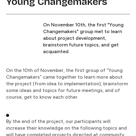
Young Changemakers​​​​‌ ‍ ​‍​‍‌‍ ‌ ​‍‌‍‍‌‌‍‌ ‌‍‍‌‌‍ ‍​‍​‍​ ‍‍​‍​‍‌ ​ ‌‍​‌‌‍ ‍‌‍‍‌‌ ‌​‌ ‍‌​‍ ‍‌‍‍‌‌‍ ​‍​‍​‍ ​​‍​‍‌‍‍​‌ ​‍‌‍‌‌‌‍‌‍​‍​‍​ ‍‍​‍​‍​‍ ‌ ​ ‌ ‌​‌ ‌‌‌‍‌​‌‍‍‌‌‍ ​‍ ‌‍‍‌‌‍ ‍‌ ‌​‌‍‌‌‌‍ ‍‌ ‌​​‍ ‌‍‌‌‌‍‌​‌‍‍‌‌ ‌​​‍ ‌‍ ‌‌‍ ‌‍‌​‌‍‌‌​ ‌‌ ​​‌ ​‍‌‍‌‌‌ ​ ‌‍‌‌‌‍ ‍‌ ‌​‌‍​‌‌ ‌​‌‍‍‌‌‍ ‌‍ ‍​ ‍ ‌‍‍‌‌‍‌​​ ‌​ ​‌​ ‍​​ ​‍‌‍​‌‌‍‌​‌‍‌‍​ ​‍​ ​‍​‍ ‌​ ‌​​ ​‍​ ​ ​ ​‍​‍ ‌​ ‌​‌‍‌​‌‍​ ‌‍‌‌​‍ ‌‌‍​‍​ ​‍​ ​ ‌‍​ ​‍ ‌​ ‌ ​ ​‍​ ‍​​ ‌‍‌‍​ ‌‍​‍​ ‍‌​ ​​​ ‌‍​ ‌​​ ‌ ‌‍​‍​ ‍ ‌ ‌​‌ ‍‌‌ ​​‌‍‌‌​ ‌‌‍ ‍‌‍‌‌‌ ‌ ‌ ​ ‌‌​​‌‍ ‌ ​ ‌ ‌​​ ‍ ‌ ​​‌‍​‌‌ ‌​‌‍‍​​ ‌‌ ‌​‌‍‍‌‌ ‌​‌‍ ​‌‍‌‌​ ‌‍​‍‌‍​‌‌ ​ ‌‍‌‌‌‌‌‌‌ ​‍‌‍ ​​ ‌​‍‌‌​ ​‍‌​‌‍‌ ​ ‌ ‌​‌ ‌‌‌‍‌​‌‍‍‌‌‍ ​‍‌‍‌‍‍‌‌‍‌​​ ‌​ ​‌​ ‍​​ ​‍‌‍​‌‌‍‌​‌‍‌‍​ ​‍​ ​‍​‍ ‌​ ‌​​ ​‍​ ​ ​ ​‍​‍ ‌​ ‌​‌‍‌​‌‍​ ‌‍‌‌​‍ ‌‌‍​‍​ ​‍​ ​ ‌‍​ ​‍ ‌​ ‌ ​ ​‍​ ‍​​ ‌‍‌‍​ ‌‍​‍​ ‍‌​ ​​​ ‌‍​ ‌​​ ‌ ‌‍​‍​‍‌‍‌ ‌​‌ ‍‌‌ ​​‌‍‌‌​ ‌‌‍ ‍‌‍‌‌‌ ‌ ‌ ​ ‌‌​​‌‍ ‌ ​ ‌ ‌​​‍‌‍‌ ​​‌‍​‌‌ ‌​‌‍‍​​ ‌‌ ‌​‌‍‍‌‌ ‌​‌‍ ​‌‍‌‌​‍‌‍‌ ​​‌‍‌‌‌ ​‍‌ ​ ‌ ​​‌‍‌‌‌‍​ ‌ ‌​‌‍‍‌‌ ‌‍‌‍‌‌​ ‌‌ ​​‌ ‌‌‌‍​‍‌‍ ​‌‍‍‌‌ ​ ‌‍‍​‌‍‌‌‌‍‌​​‍​‍‌ ‌
On November 10th, the first "Young
Changemakers" group met to learn
about project development,
brainstorm future topics, and get
acquainted.​​​​‌ ‍ ​‍​‍‌‍ ‌ ​‍‌‍‍‌‌‍‌ ‌‍‍‌‌‍ ‍​‍​‍​ ‍‍​‍​‍‌ ​ ‌‍​‌‌‍ ‍‌‍‍‌‌ ‌​‌ ‍‌​‍ ‍‌‍‍‌‌‍ ​‍​‍​‍ ​​‍​‍‌‍‍​‌ ​‍‌‍‌‌‌‍‌‍​‍​‍​ ‍‍​‍​‍​‍ ‌ ​ ‌ ‌​‌ ‌‌‌‍‌​‌‍‍‌‌‍ ​‍ ‌‍‍‌‌‍ ‍‌ ‌​‌‍‌‌‌‍ ‍‌ ‌​​‍ ‌‍‌‌‌‍‌​‌‍‍‌‌ ‌​​‍ ‌‍ ‌‌‍ ‌‍‌​‌‍‌‌​ ‌‌ ​​‌ ​‍‌‍‌‌‌ ​ ‌‍‌‌‌‍ ‍‌ ‌​‌‍​‌‌ ‌​‌‍‍‌‌‍ ‌‍ ‍​ ‍ ‌‍‍‌‌‍‌​​ ‌​ ​‌​ ‍​​ ​‍‌‍​‌‌‍‌​‌‍‌‍​ ​‍​ ​‍​‍ ‌​ ‌​​ ​‍​ ​ ​ ​‍​‍ ‌​ ‌​‌‍‌​‌‍​ ‌‍‌‌​‍ ‌‌‍​‍​ ​‍​ ​ ‌‍​ ​‍ ‌​ ‌ ​ ​‍​ ‍​​ ‌‍‌‍​ ‌‍​‍​ ‍‌​ ​​​ ‌‍​ ‌​​ ‌ ‌‍​‍​ ‍ ‌ ‌​‌ ‍‌‌ ​​‌‍‌‌​ ‌‌‍ ‍‌‍‌‌‌ ‌ ‌ ​ ‌‌​​‌‍ ‌ ​ ‌ ‌​​ ‍ ‌ ​​‌‍​‌‌ ‌​‌‍‍​​ ‌‌‍‌​‌‍‌‌‌ ​ ‌‍​ ‌ ​‍‌‍‍‌‌ ​​‌ ‌​‌‍‍‌‌‍ ‌‍ ‍​ ‌‍​‍‌‍​‌‌ ​ ‌‍‌‌‌‌‌‌‌ ​‍‌‍ ​​ ‌​‍‌‌​ ​‍‌​‌‍‌ ​ ‌ ‌​‌ ‌‌‌‍‌​‌‍‍‌‌‍ ​‍‌‍‌‍‍‌‌‍‌​​ ‌​ ​‌​ ‍​​ ​‍‌‍​‌‌‍‌​‌‍‌‍​ ​‍​ ​‍​‍ ‌​ ‌​​ ​‍​ ​ ​ ​‍​‍ ‌​ ‌​‌‍‌​‌‍​ ‌‍‌‌​‍ ‌‌‍​‍​ ​‍​ ​ ‌‍​ ​‍ ‌​ ‌ ​ ​‍​ ‍​​ ‌‍‌‍​ ‌‍​‍​ ‍‌​ ​​​ ‌‍​ ‌​​ ‌ ‌‍​‍​‍‌‍‌ ‌​‌ ‍‌‌ ​​‌‍‌‌​ ‌‌‍ ‍‌‍‌‌‌ ‌ ‌ ​ ‌‌​​‌‍ ‌ ​ ‌ ‌​​‍‌‍‌ ​​‌‍​‌‌ ‌​‌‍‍​​ ‌‌‍‌​‌‍‌‌‌ ​ ‌‍​ ‌ ​‍‌‍‍‌‌ ​​‌ ‌​‌‍‍‌‌‍ ‌‍ ‍​‍‌‍‌ ​​‌‍‌‌‌ ​‍‌ ​ ‌ ​​‌‍‌‌‌‍​ ‌ ‌​‌‍‍‌‌ ‌‍‌‍‌‌​ ‌‌ ​​‌ ‌‌‌‍​‍‌‍ ​‌‍‍‌‌ ​ ‌‍‍​‌‍‌‌‌‍‌​​‍​‍‌ ‌
On the 10th of November, the first group of “Young
Changemakers” came together to learn more about
the project (from idea to implementation), brainstorm
some ideas and topics for future meetings, and of
course, get to know each other.​​​​‌ ‍ ​‍​‍‌‍ ‌ ​‍‌‍‍‌‌‍‌ ‌‍‍‌‌‍ ‍​‍​‍​ ‍‍​‍​‍‌ ​ ‌‍​‌‌‍ ‍‌‍‍‌‌ ‌​‌ ‍‌​‍ ‍‌‍‍‌‌‍ ​‍​‍​‍ ​​‍​‍‌‍‍​‌ ​‍‌‍‌‌‌‍‌‍​‍​‍​ ‍‍​‍​‍​‍ ‌ ​ ‌ ‌​‌ ‌‌‌‍‌​‌‍‍‌‌‍ ​‍ ‌‍‍‌‌‍ ‍‌ ‌​‌‍‌‌‌‍ ‍‌ ‌​​‍ ‌‍‌‌‌‍‌​‌‍‍‌‌ ‌​​‍ ‌‍ ‌‌‍ ‌‍‌​‌‍‌‌​ ‌‌ ​​‌ ​‍‌‍‌‌‌ ​ ‌‍‌‌‌‍ ‍‌ ‌​‌‍​‌‌ ‌​‌‍‍‌‌‍ ‌‍ ‍​ ‍ ‌‍‍‌‌‍‌​​ ‌​ ​‌​ ‍​​ ​‍‌‍​‌‌‍‌​‌‍‌‍​ ​‍​ ​‍​‍ ‌​ ‌​​ ​‍​ ​ ​ ​‍​‍ ‌​ ‌​‌‍‌​‌‍​ ‌‍‌‌​‍ ‌‌‍​‍​ ​‍​ ​ ‌‍​ ​‍ ‌​ ‌ ​ ​‍​ ‍​​ ‌‍‌‍​ ‌‍​‍​ ‍‌​ ​​​ ‌‍​ ‌​​ ‌ ‌‍​‍​ ‍ ‌ ‌​‌ ‍‌‌ ​​‌‍‌‌​ ‌‌‍ ‍‌‍‌‌‌ ‌ ‌ ​ ‌‌​​‌‍ ‌ ​ ‌ ‌​​ ‍ ‌ ​​‌‍​‌‌ ‌​‌‍‍​​ ‌‌ ​ ‌‍‌‌‌‍​ ‌ ‌​‌‍‍‌‌‍ ‌‍ ‍‌ ​ ​‍‌‌​ ‌‌‌​​‍‌‌ ‌‍‍ ‌‍‌‌‌ ‍‌​‍‌‌​ ​ ‌​‌​​‍‌‌​ ​ ‌​‌​​‍‌‌​ ​‍​ ​‍‌‍​ ​ ‍​‌‍​‍‌‍​‍​ ​​​ ‌‍​ ‍​‌‍​‌​ ​‍‌‍‌‍​ ‌‌​ ‌‍​‍‌‌​ ​‍​ ​‍​‍‌‌​ ‌‌‌​‌​​‍ ‍‌‍‌​‌‍‌‌‌ ​ ‌‍​ ‌ ​‍‌‍‍‌‌ ​​‌ ‌​‌‍‍‌‌‍ ‌‍ ‍​ ‌‍​‍‌‍​‌‌ ​ ‌‍‌‌‌‌‌‌‌ ​‍‌‍ ​​ ‌​‍‌‌​ ​‍‌​‌‍‌ ​ ‌ ‌​‌ ‌‌‌‍‌​‌‍‍‌‌‍ ​‍‌‍‌‍‍‌‌‍‌​​ ‌​ ​‌​ ‍​​ ​‍‌‍​‌‌‍‌​‌‍‌‍​ ​‍​ ​‍​‍ ‌​ ‌​​ ​‍​ ​ ​ ​‍​‍ ‌​ ‌​‌‍‌​‌‍​ ‌‍‌‌​‍ ‌‌‍​‍​ ​‍​ ​ ‌‍​ ​‍ ‌​ ‌ ​ ​‍​ ‍​​ ‌‍‌‍​ ‌‍​‍​ ‍‌​ ​​​ ‌‍​ ‌​​ ‌ ‌‍​‍​‍‌‍‌ ‌​‌ ‍‌‌ ​​‌‍‌‌​ ‌‌‍ ‍‌‍‌‌‌ ‌ ‌ ​ ‌‌​​‌‍ ‌ ​ ‌ ‌​​‍‌‍‌ ​​‌‍​‌‌ ‌​‌‍‍​​ ‌‌ ​ ‌‍‌‌‌‍​ ‌ ‌​‌‍‍‌‌‍ ‌‍ ‍‌ ​ ​‍‌‌​ ‌‌‌​​‍‌‌ ‌‍‍ ‌‍‌‌‌ ‍‌​‍‌‌​ ​ ‌​‌​​‍‌‌​ ​ ‌​‌​​‍‌‌​ ​‍​ ​‍‌‍​ ​ ‍​‌‍​‍‌‍​‍​ ​​​ ‌‍​ ‍​‌‍​‌​ ​‍‌‍‌‍​ ‌‌​ ‌‍​‍‌‌​ ​‍​ ​‍​‍‌‌​ ‌‌‌​‌​​‍ ‍‌‍‌​‌‍‌‌‌ ​ ‌‍​ ‌ ​‍‌‍‍‌‌ ​​‌ ‌​‌‍‍‌‌‍ ‌‍ ‍​‍‌‍‌ ​​‌‍‌‌‌ ​‍‌ ​ ‌ ​​‌‍‌‌‌‍​ ‌ ‌​‌‍‍‌‌ ‌‍‌‍‌‌​ ‌‌ ​​‌ ‌‌‌‍​‍‌‍ ​‌‍‍‌‌ ​ ‌‍‍​‌‍‌‌‌‍‌​​‍​‍‌ ‌
By the end of the project, our participants will
increase their knowledge on the following topics and
will have completed projects directed at community