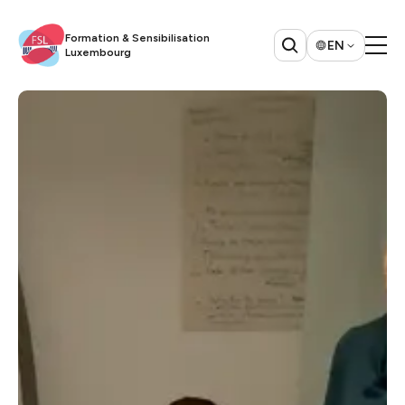
Formation & Sensibilisation
EN
Luxembourg​​​​‌ ‍ ​‍​‍‌‍ ‌ ​‍‌‍‍‌‌‍‌ ‌‍‍‌‌‍ ‍​‍​‍​ ‍‍​‍​‍‌ ​ ‌‍​‌‌‍ ‍‌‍‍‌‌ ‌​‌ ‍‌​‍ ‍‌‍‍‌‌‍ ​‍​‍​‍ ​​‍​‍‌‍‍​‌ ​‍‌‍‌‌‌‍‌‍​‍​‍​ ‍‍​‍​‍​‍ ‌ ​ ‌ ‌​‌ ‌‌‌‍‌​‌‍‍‌‌‍ ​‍ ‌‍‍‌‌‍ ‍‌ ‌​‌‍‌‌‌‍ ‍‌ ‌​​‍ ‌‍‌‌‌‍‌​‌‍‍‌‌ ‌​​‍ ‌‍ ‌‌‍ ‌‍‌​‌‍‌‌​ ‌‌ ​​‌ ​‍‌‍‌‌‌ ​ ‌‍‌‌‌‍ ‍‌ ‌​‌‍​‌‌ ‌​‌‍‍‌‌‍ ‌‍ ‍​ ‍ ‌‍‍‌‌‍‌​​ ‌‌ ​ ‌‍‍‌‌ ‌​‌‍‌‌‌‌​ ‌‍‌‌‌ ‌​‌ ‌​‌‍‍‌‌‍ ‍‌‍‌ ‌ ​ ​ ‍ ‌ ‌​‌ ‍‌‌ ​​‌‍‌‌​ ‌‌ ​ ‌‍‍‌‌ ‌​‌‍‌‌‌‌​ ‌‍‌‌‌ ‌​‌ ‌​‌‍‍‌‌‍ ‍‌‍‌ ‌ ​ ​ ‍ ‌ ​​‌‍​‌‌ ‌​‌‍‍​​ ‌‌‍​‍‌ ​‍‌‍​‌‌‍ ‍‌‍‌​‌‍‍‌‌‍ ‍‌‍‌ ​‍ ‍‌‍​‍‌ ​‍‌‍​‌‌‍ ‍‌‍‌​‌​ ‍‌‍​‌‌‍ ‌‌‍‌‌​ ‌‍​‍‌‍​‌‌ ​ ‌‍‌‌‌‌‌‌‌ ​‍‌‍ ​​ ‌​‍‌‌​ ​‍‌​‌‍‌ ​ ‌ ‌​‌ ‌‌‌‍‌​‌‍‍‌‌‍ ​‍‌‍‌‍‍‌‌‍‌​​ ‌‌ ​ ‌‍‍‌‌ ‌​‌‍‌‌‌‌​ ‌‍‌‌‌ ‌​‌ ‌​‌‍‍‌‌‍ ‍‌‍‌ ‌ ​ ​‍‌‍‌ ‌​‌ ‍‌‌ ​​‌‍‌‌​ ‌‌ ​ ‌‍‍‌‌ ‌​‌‍‌‌‌‌​ ‌‍‌‌‌ ‌​‌ ‌​‌‍‍‌‌‍ ‍‌‍‌ ‌ ​ ​‍‌‍‌ ​​‌‍​‌‌ ‌​‌‍‍​​ ‌‌‍​‍‌ ​‍‌‍​‌‌‍ ‍‌‍‌​‌‍‍‌‌‍ ‍‌‍‌ ​‍ ‍‌‍​‍‌ ​‍‌‍​‌‌‍ ‍‌‍‌​‌​ ‍‌‍​‌‌‍ ‌‌‍‌‌​‍‌‍‌ ​​‌‍‌‌‌ ​‍‌ ​ ‌ ​​‌‍‌‌‌‍​ ‌ ‌​‌‍‍‌‌ ‌‍‌‍‌‌​ ‌‌ ​​‌ ‌‌‌‍​‍‌‍ ​‌‍‍‌‌ ​ ‌‍‍​‌‍‌‌‌‍‌​​‍​‍‌ ‌