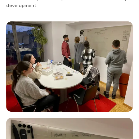
development.​​​​‌ ‍ ​‍​‍‌‍ ‌ ​‍‌‍‍‌‌‍‌ ‌‍‍‌‌‍ ‍​‍​‍​ ‍‍​‍​‍‌ ​ ‌‍​‌‌‍ ‍‌‍‍‌‌ ‌​‌ ‍‌​‍ ‍‌‍‍‌‌‍ ​‍​‍​‍ ​​‍​‍‌‍‍​‌ ​‍‌‍‌‌‌‍‌‍​‍​‍​ ‍‍​‍​‍​‍ ‌ ​ ‌ ‌​‌ ‌‌‌‍‌​‌‍‍‌‌‍ ​‍ ‌‍‍‌‌‍ ‍‌ ‌​‌‍‌‌‌‍ ‍‌ ‌​​‍ ‌‍‌‌‌‍‌​‌‍‍‌‌ ‌​​‍ ‌‍ ‌‌‍ ‌‍‌​‌‍‌‌​ ‌‌ ​​‌ ​‍‌‍‌‌‌ ​ ‌‍‌‌‌‍ ‍‌ ‌​‌‍​‌‌ ‌​‌‍‍‌‌‍ ‌‍ ‍​ ‍ ‌‍‍‌‌‍‌​​ ‌​ ​‌​ ‍​​ ​‍‌‍​‌‌‍‌​‌‍‌‍​ ​‍​ ​‍​‍ ‌​ ‌​​ ​‍​ ​ ​ ​‍​‍ ‌​ ‌​‌‍‌​‌‍​ ‌‍‌‌​‍ ‌‌‍​‍​ ​‍​ ​ ‌‍​ ​‍ ‌​ ‌ ​ ​‍​ ‍​​ ‌‍‌‍​ ‌‍​‍​ ‍‌​ ​​​ ‌‍​ ‌​​ ‌ ‌‍​‍​ ‍ ‌ ‌​‌ ‍‌‌ ​​‌‍‌‌​ ‌‌‍ ‍‌‍‌‌‌ ‌ ‌ ​ ‌‌​​‌‍ ‌ ​ ‌ ‌​​ ‍ ‌ ​​‌‍​‌‌ ‌​‌‍‍​​ ‌‌ ​ ‌‍‌‌‌‍​ ‌ ‌​‌‍‍‌‌‍ ‌‍ ‍‌ ​ ​‍‌‌​ ‌‌‌​​‍‌‌ ‌‍‍ ‌‍‌‌‌ ‍‌​‍‌‌​ ​ ‌​‌​​‍‌‌​ ​ ‌​‌​​‍‌‌​ ​‍​ ​‍‌‍​‍‌‍‌‍​ ​​‌‍‌‌​ ‌‌‌‍‌​​ ​​​ ‍​‌‍‌‌‌‍​‌​ ‍​​ ​​​‍‌‌​ ​‍​ ​‍​‍‌‌​ ‌‌‌​‌​​‍ ‍‌‍‌​‌‍‌‌‌ ​ ‌‍​ ‌ ​‍‌‍‍‌‌ ​​‌ ‌​‌‍‍‌‌‍ ‌‍ ‍​ ‌‍​‍‌‍​‌‌ ​ ‌‍‌‌‌‌‌‌‌ ​‍‌‍ ​​ ‌​‍‌‌​ ​‍‌​‌‍‌ ​ ‌ ‌​‌ ‌‌‌‍‌​‌‍‍‌‌‍ ​‍‌‍‌‍‍‌‌‍‌​​ ‌​ ​‌​ ‍​​ ​‍‌‍​‌‌‍‌​‌‍‌‍​ ​‍​ ​‍​‍ ‌​ ‌​​ ​‍​ ​ ​ ​‍​‍ ‌​ ‌​‌‍‌​‌‍​ ‌‍‌‌​‍ ‌‌‍​‍​ ​‍​ ​ ‌‍​ ​‍ ‌​ ‌ ​ ​‍​ ‍​​ ‌‍‌‍​ ‌‍​‍​ ‍‌​ ​​​ ‌‍​ ‌​​ ‌ ‌‍​‍​‍‌‍‌ ‌​‌ ‍‌‌ ​​‌‍‌‌​ ‌‌‍ ‍‌‍‌‌‌ ‌ ‌ ​ ‌‌​​‌‍ ‌ ​ ‌ ‌​​‍‌‍‌ ​​‌‍​‌‌ ‌​‌‍‍​​ ‌‌ ​ ‌‍‌‌‌‍​ ‌ ‌​‌‍‍‌‌‍ ‌‍ ‍‌ ​ ​‍‌‌​ ‌‌‌​​‍‌‌ ‌‍‍ ‌‍‌‌‌ ‍‌​‍‌‌​ ​ ‌​‌​​‍‌‌​ ​ ‌​‌​​‍‌‌​ ​‍​ ​‍‌‍​‍‌‍‌‍​ ​​‌‍‌‌​ ‌‌‌‍‌​​ ​​​ ‍​‌‍‌‌‌‍​‌​ ‍​​ ​​​‍‌‌​ ​‍​ ​‍​‍‌‌​ ‌‌‌​‌​​‍ ‍‌‍‌​‌‍‌‌‌ ​ ‌‍​ ‌ ​‍‌‍‍‌‌ ​​‌ ‌​‌‍‍‌‌‍ ‌‍ ‍​‍‌‍‌ ​​‌‍‌‌‌ ​‍‌ ​ ‌ ​​‌‍‌‌‌‍​ ‌ ‌​‌‍‍‌‌ ‌‍‌‍‌‌​ ‌‌ ​​‌ ‌‌‌‍​‍‌‍ ​‌‍‍‌‌ ​ ‌‍‍​‌‍‌‌‌‍‌​​‍​‍‌ ‌