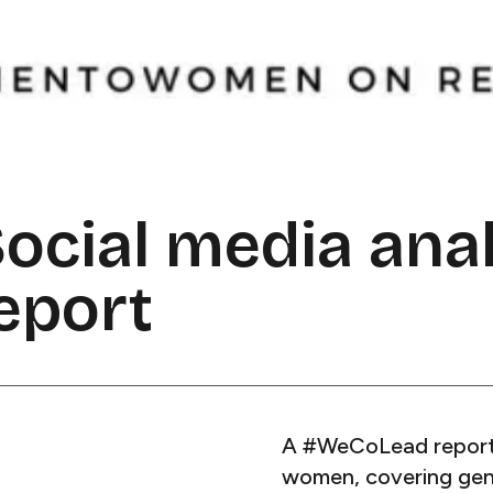
ocial media anal
​‍ ‌​ ‌​‌‍‌‌​ ‌‌​ ‌‌‌‍​ ‌‍​‌​ ‌‌‌‍‌‌‌‍​ ​ ​​​ ​​​ ‍​​‍‌‍‌ ‌​‌ ‍‌‌ ​​‌‍‌‌​ ‌‌‍ ‍‌‍‌‌‌ ‌ ‌ ​ ‌‌​​‌‍ ‌ ​ ‌ ‌​​‍‌‍‌ ​​‌‍​‌‌ ‌​‌‍‍​​ ‌‌ ‌​‌‍‍‌‌ ‌​‌‍ ​‌‍‌‌​‍‌‍‌ ​​‌‍‌‌‌ ​‍‌ ​ ‌ ​​‌‍‌‌‌‍​ ‌ ‌​‌‍‍‌‌ ‌‍‌‍‌‌​ ‌‌ ​​‌ ‌‌‌‍​‍‌‍ ​‌‍‍‌‌ ​ ‌‍‍​‌‍‌‌‌‍‌​​‍​‍‌ ‌
A #WeCoLead report
women, covering gende