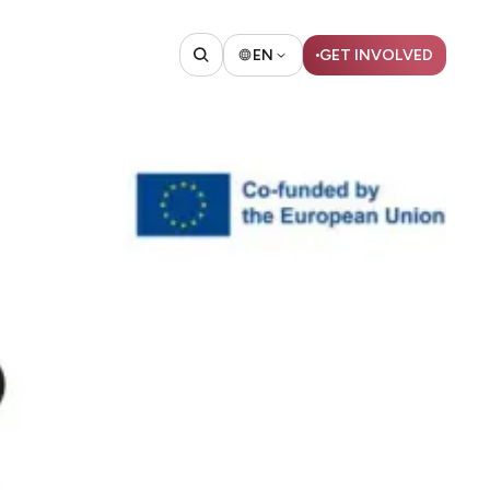
EN
GET INVOLVED​​​​‌ ‍ ​‍​‍‌‍ ‌ ​‍‌‍‍‌‌‍‌ ‌‍‍‌‌‍ ‍​‍​‍​ ‍‍​‍​‍‌ ​ ‌‍​‌‌‍ ‍‌‍‍‌‌ ‌​‌ ‍‌​‍ ‍‌‍‍‌‌‍ ​‍​‍​‍ ​​‍​‍‌‍‍​‌ ​‍‌‍‌‌‌‍‌‍​‍​‍​ ‍‍​‍​‍​‍ ‌ ​ ‌ ‌​‌ ‌‌‌‍‌​‌‍‍‌‌‍ ​‍ ‌‍‍‌‌‍ ‍‌ ‌​‌‍‌‌‌‍ ‍‌ ‌​​‍ ‌‍‌‌‌‍‌​‌‍‍‌‌ ‌​​‍ ‌‍ ‌‌‍ ‌‍‌​‌‍‌‌​ ‌‌ ​​‌ ​‍‌‍‌‌‌ ​ ‌‍‌‌‌‍ ‍‌ ‌​‌‍​‌‌ ‌​‌‍‍‌‌‍ ‌‍ ‍​ ‍ ‌‍‍‌‌‍‌​​ ‌‌ ​ ‌‍‍‌‌ ‌​‌‍‌‌‌‌​ ‌‍‌‌‌ ‌​‌ ‌​‌‍‍‌‌‍ ‍‌‍‌ ‌ ​ ​ ‍ ‌ ‌​‌ ‍‌‌ ​​‌‍‌‌​ ‌‌ ​ ‌‍‍‌‌ ‌​‌‍‌‌‌‌​ ‌‍‌‌‌ ‌​‌ ‌​‌‍‍‌‌‍ ‍‌‍‌ ‌ ​ ​ ‍ ‌ ​​‌‍​‌‌ ‌​‌‍‍​​ ‌‌‍ ‍‌‍​‌‌ ‌‍‌‍​‍‌‍​‌‌ ​‍​‍ ‍‌‍​ ‌ ‌​‌‍​‌‌​​‍‌ ‌‌‌ ‌​‌ ‌​‌‍ ‌‍ ‍​‍ ‍‌ ‌​‌‍‌‌‌ ‍​‌ ‌​​ ‌‍​‍‌‍​‌‌ ​ ‌‍‌‌‌‌‌‌‌ ​‍‌‍ ​​ ‌​‍‌‌​ ​‍‌​‌‍‌ ​ ‌ ‌​‌ ‌‌‌‍‌​‌‍‍‌‌‍ ​‍‌‍‌‍‍‌‌‍‌​​ ‌‌ ​ ‌‍‍‌‌ ‌​‌‍‌‌‌‌​ ‌‍‌‌‌ ‌​‌ ‌​‌‍‍‌‌‍ ‍‌‍‌ ‌ ​ ​‍‌‍‌ ‌​‌ ‍‌‌ ​​‌‍‌‌​ ‌‌ ​ ‌‍‍‌‌ ‌​‌‍‌‌‌‌​ ‌‍‌‌‌ ‌​‌ ‌​‌‍‍‌‌‍ ‍‌‍‌ ‌ ​ ​‍‌‍‌ ​​‌‍​‌‌ ‌​‌‍‍​​ ‌‌‍ ‍‌‍​‌‌ ‌‍‌‍​‍‌‍​‌‌ ​‍​‍ ‍‌‍​ ‌ ‌​‌‍​‌‌​​‍‌ ‌‌‌ ‌​‌ ‌​‌‍ ‌‍ ‍​‍ ‍‌ ‌​‌‍‌‌‌ ‍​‌ ‌​​‍‌‍‌ ​​‌‍‌‌‌ ​‍‌ ​ ‌ ​​‌‍‌‌‌‍​ ‌ ‌​‌‍‍‌‌ ‌‍‌‍‌‌​ ‌‌ ​​‌ ‌‌‌‍​‍‌‍ ​‌‍‍‌‌ ​ ‌‍‍​‌‍‌‌‌‍‌​​‍​‍‌ ‌