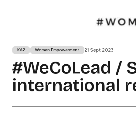
21 Sept 2023
KA2​​​​‌ ‍ ​‍​‍‌‍ ‌ ​‍‌‍‍‌‌‍‌ ‌‍‍‌‌‍ ‍​‍​‍​ ‍‍​‍​‍‌ ​ ‌‍​‌‌‍ ‍‌‍‍‌‌ ‌​‌ ‍‌​‍ ‍‌‍‍‌‌‍ ​‍​‍​‍ ​​‍​‍‌‍‍​‌ ​‍‌‍‌‌‌‍‌‍​‍​‍​ ‍‍​‍​‍​‍ ‌ ​ ‌ ‌​‌ ‌‌‌‍‌​‌‍‍‌‌‍ ​‍ ‌‍‍‌‌‍ ‍‌ ‌​‌‍‌‌‌‍ ‍‌ ‌​​‍ ‌‍‌‌‌‍‌​‌‍‍‌‌ ‌​​‍ ‌‍ ‌‌‍ ‌‍‌​‌‍‌‌​ ‌‌ ​​‌ ​‍‌‍‌‌‌ ​ ‌‍‌‌‌‍ ‍‌ ‌​‌‍​‌‌ ‌​‌‍‍‌‌‍ ‌‍ ‍​ ‍ ‌‍‍‌‌‍‌​​ ‌​ ‍​​ ​ ‌‍‌‍‌‍​ ​ ​​​ ​​‌‍‌​​ ​‍​‍ ‌‌‍​‍​ ‌ ​ ‌ ‌‍‌​​‍ ‌​ ‌​​ ​ ‌‍‌‍‌‍​ ​‍ ‌​ ‍​‌‍​‍​ ​‌‌‍‌‍​‍ ‌​ ​ ​ ​‌​ ​‌​ ‍‌​ ‍‌​ ‌ ‌‍​ ​ ​‌​ ​ ​ ‌‌​ ‌ ‌‍‌‌​ ‍ ‌ ‌​‌ ‍‌‌ ​​‌‍‌‌​ ‌‌‍ ‍‌‍‌‌‌ ‌ ‌ ​ ‌​​ ‌‍​‌‌ ‌​‌‍‌‌‌‍‌ ‌‍ ‌ ​‍‌ ‍‌​ ‍ ‌ ​​‌‍​‌‌ ‌​‌‍‍​​ ‌‌‍ ‍‌‍​‌‌‍ ‌‌‍‌‌​ ‌‍​‍‌‍​‌‌ ​ ‌‍‌‌‌‌‌‌‌ ​‍‌‍ ​​ ‌​‍‌‌​ ​‍‌​‌‍‌ ​ ‌ ‌​‌ ‌‌‌‍‌​‌‍‍‌‌‍ ​‍‌‍‌‍‍‌‌‍‌​​ ‌​ ‍​​ ​ ‌‍‌‍‌‍​ ​ ​​​ ​​‌‍‌​​ ​‍​‍ ‌‌‍​‍​ ‌ ​ ‌ ‌‍‌​​‍ ‌​ ‌​​ ​ ‌‍‌‍‌‍​ ​‍ ‌​ ‍​‌‍​‍​ ​‌‌‍‌‍​‍ ‌​ ​ ​ ​‌​ ​‌​ ‍‌​ ‍‌​ ‌ ‌‍​ ​ ​‌​ ​ ​ ‌‌​ ‌ ‌‍‌‌​‍‌‍‌ ‌​‌ ‍‌‌ ​​‌‍‌‌​ ‌‌‍ ‍‌‍‌‌‌ ‌ ‌ ​ ‌​​ ‌‍​‌‌ ‌​‌‍‌‌‌‍‌ ‌‍ ‌ ​‍‌ ‍‌​‍‌‍‌ ​​‌‍​‌‌ ‌​‌‍‍​​ ‌‌‍ ‍‌‍​‌‌‍ ‌‌‍‌‌​‍‌‍‌ ​​‌‍‌‌‌ ​‍‌ ​ ‌ ​​‌‍‌‌‌‍​ ‌ ‌​‌‍‍‌‌ ‌‍‌‍‌‌​ ‌‌ ​​‌ ‌‌‌‍​‍‌‍ ​‌‍‍‌‌ ​ ‌‍‍​‌‍‌‌‌‍‌​​‍​‍‌ ‌
Women Empowerment​​​​‌ ‍ ​‍​‍‌‍ ‌ ​‍‌‍‍‌‌‍‌ ‌‍‍‌‌‍ ‍​‍​‍​ ‍‍​‍​‍‌ ​ ‌‍​‌‌‍ ‍‌‍‍‌‌ ‌​‌ ‍‌​‍ ‍‌‍‍‌‌‍ ​‍​‍​‍ ​​‍​‍‌‍‍​‌ ​‍‌‍‌‌‌‍‌‍​‍​‍​ ‍‍​‍​‍​‍ ‌ ​ ‌ ‌​‌ ‌‌‌‍‌​‌‍‍‌‌‍ ​‍ ‌‍‍‌‌‍ ‍‌ ‌​‌‍‌‌‌‍ ‍‌ ‌​​‍ ‌‍‌‌‌‍‌​‌‍‍‌‌ ‌​​‍ ‌‍ ‌‌‍ ‌‍‌​‌‍‌‌​ ‌‌ ​​‌ ​‍‌‍‌‌‌ ​ ‌‍‌‌‌‍ ‍‌ ‌​‌‍​‌‌ ‌​‌‍‍‌‌‍ ‌‍ ‍​ ‍ ‌‍‍‌‌‍‌​​ ‌‌‍​‍​ ‍‌​ ‍​‌‍‌‌​ ​ ‌‍​ ‌‍​ ‌‍‌​​‍ ‌‌‍‌‍​ ​ ​ ‌ ​ ​‍​‍ ‌​ ‌​‌‍‌‍​ ​‍​ ​‍​‍ ‌​ ‍‌​ ‌‌​ ‌‌​ ​‍​‍ ‌​ ​‌‌‍‌‍​ ​ ​ ‌​​ ‌​​ ‌‌‌‍‌‌​ ​​​ ​ ‌‍‌​‌‍​‌​ ​ ​ ‍ ‌ ‌​‌ ‍‌‌ ​​‌‍‌‌​ ‌‌‍ ‍‌‍‌‌‌ ‌ ‌ ​ ‌​​ ‌‍​‌‌ ‌​‌‍‌‌‌‍‌ ‌‍ ‌ ​‍‌ ‍‌​ ‍ ‌ ​​‌‍​‌‌ ‌​‌‍‍​​ ‌‌‍ ‍‌‍​‌‌‍ ‌‌‍‌‌​ ‌‍​‍‌‍​‌‌ ​ ‌‍‌‌‌‌‌‌‌ ​‍‌‍ ​​ ‌​‍‌‌​ ​‍‌​‌‍‌ ​ ‌ ‌​‌ ‌‌‌‍‌​‌‍‍‌‌‍ ​‍‌‍‌‍‍‌‌‍‌​​ ‌‌‍​‍​ ‍‌​ ‍​‌‍‌‌​ ​ ‌‍​ ‌‍​ ‌‍‌​​‍ ‌‌‍‌‍​ ​ ​ ‌ ​ ​‍​‍ ‌​ ‌​‌‍‌‍​ ​‍​ ​‍​‍ ‌​ ‍‌​ ‌‌​ ‌‌​ ​‍​‍ ‌​ ​‌‌‍‌‍​ ​ ​ ‌​​ ‌​​ ‌‌‌‍‌‌​ ​​​ ​ ‌‍‌​‌‍​‌​ ​ ​‍‌‍‌ ‌​‌ ‍‌‌ ​​‌‍‌‌​ ‌‌‍ ‍‌‍‌‌‌ ‌ ‌ ​ ‌​​ ‌‍​‌‌ ‌​‌‍‌‌‌‍‌ ‌‍ ‌ ​‍‌ ‍‌​‍‌‍‌ ​​‌‍​‌‌ ‌​‌‍‍​​ ‌‌‍ ‍‌‍​‌‌‍ ‌‌‍‌‌​‍‌‍‌ ​​‌‍‌‌‌ ​‍‌ ​ ‌ ​​‌‍‌‌‌‍​ ‌ ‌​‌‍‍‌‌ ‌‍‌‍‌‌​ ‌‌ ​​‌ ‌‌‌‍​‍‌‍ ​‌‍‍‌‌ ​ ‌‍‍​‌‍‌‌‌‍‌​​‍​‍‌ ‌
#WeCoLead / S
international report​​​​‌ ‍ ​‍​‍‌‍ ‌ ​‍‌‍‍‌‌‍‌ ‌‍‍‌‌‍ ‍​‍​‍​ ‍‍​‍​‍‌ ​ ‌‍​‌‌‍ ‍‌‍‍‌‌ ‌​‌ ‍‌​‍ ‍‌‍‍‌‌‍ ​‍​‍​‍ ​​‍​‍‌‍‍​‌ ​‍‌‍‌‌‌‍‌‍​‍​‍​ ‍‍​‍​‍​‍ ‌ ​ ‌ ‌​‌ ‌‌‌‍‌​‌‍‍‌‌‍ ​‍ ‌‍‍‌‌‍ ‍‌ ‌​‌‍‌‌‌‍ ‍‌ ‌​​‍ ‌‍‌‌‌‍‌​‌‍‍‌‌ ‌​​‍ ‌‍ ‌‌‍ ‌‍‌​‌‍‌‌​ ‌‌ ​​‌ ​‍‌‍‌‌‌ ​ ‌‍‌‌‌‍ ‍‌ ‌​‌‍​‌‌ ‌​‌‍‍‌‌‍ ‌‍ ‍​ ‍ ‌‍‍‌‌‍‌​​ ‌​ ​‌​ ​ ‌‍‌​‌‍​ ‌‍​ ​ ​‍​ ‌‍​ ‍​​‍ ‌​ ‌‍​ ‌‍​ ‍‌‌‍‌​​‍ ‌​ ‌​​ ‌‌‌‍​‍​ ‌‌​‍ ‌​ ‍‌​ ‍​‌‍‌​​ ‌‍​‍ ‌​ ‌​‌‍‌‌​ ‌‌​ ‌‌‌‍​ ‌‍​‌​ ‌‌‌‍‌‌‌‍​ ​ ​​​ ​​​ ‍​​ ‍ ‌ ‌​‌ ‍‌‌ ​​‌‍‌‌​ ‌‌‍ ‍‌‍‌‌‌ ‌ ‌ ​ ‌‌​​‌‍ ‌ ​ ‌ ‌​​ ‍ ‌ ​​‌‍​‌‌ ‌​‌‍‍​​ ‌‌ ‌​‌‍‍‌‌ ‌​‌‍ ​‌‍‌‌​ ‌‍​‍‌‍​‌‌ ​ ‌‍‌‌‌‌‌‌‌ ​‍‌‍ ​​ ‌​‍‌‌​ ​‍‌​‌‍‌ ​ ‌ ‌​‌ ‌‌‌‍‌​‌‍‍‌‌‍ ​‍‌‍‌‍‍‌‌‍‌​​ ‌​ ​‌​ ​ ‌‍‌​‌‍​ ‌‍​ ​ ​‍​ ‌‍​ ‍​​‍ ‌​ ‌‍​ ‌‍​ ‍‌‌‍‌​​‍ ‌​ ‌​​ ‌‌‌‍​‍​ ‌‌​‍ ‌​ ‍‌​ ‍​‌‍‌​​ ‌‍