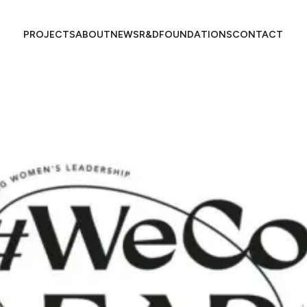
PROJECTS​​​​‌ ‍ ​‍​‍‌‍ ‌ ​‍‌‍‍‌‌‍‌ ‌‍‍‌‌‍ ‍​‍​‍​ ‍‍​‍​‍‌ ​ ‌‍​‌‌‍ ‍‌‍‍‌‌ ‌​‌ ‍‌​‍ ‍‌‍‍‌‌‍ ​‍​‍​‍ ​​‍​‍‌‍‍​‌ ​‍‌‍‌‌‌‍‌‍​‍​‍​ ‍‍​‍​‍​‍ ‌ ​ ‌ ‌​‌ ‌‌‌‍‌​‌‍‍‌‌‍ ​‍ ‌‍‍‌‌‍ ‍‌ ‌​‌‍‌‌‌‍ ‍‌ ‌​​‍ ‌‍‌‌‌‍‌​‌‍‍‌‌ ‌​​‍ ‌‍ ‌‌‍ ‌‍‌​‌‍‌‌​ ‌‌ ​​‌ ​‍‌‍‌‌‌ ​ ‌‍‌‌‌‍ ‍‌ ‌​‌‍​‌‌ ‌​‌‍‍‌‌‍ ‌‍ ‍​ ‍ ‌‍‍‌‌‍‌​​ ‌‌ ​ ‌‍‍‌‌ ‌​‌‍‌‌‌‌​ ‌‍‌‌‌ ‌​‌ ‌​‌‍‍‌‌‍ ‍‌‍‌ ‌ ​ ​ ‍ ‌ ‌​‌ ‍‌‌ ​​‌‍‌‌​ ‌‌ ​ ‌‍‍‌‌ ‌​‌‍‌‌‌‌​ ‌‍‌‌‌ ‌​‌ ‌​‌‍‍‌‌‍ ‍‌‍‌ ‌ ​ ​ ‍ ‌ ​​‌‍​‌‌ ‌​‌‍‍​​ ‌‌‍ ‍‌‍​‌‌ ‌‍‌‍​‍‌‍​‌‌ ​‍​‍ ‍‌‍ ‍‌‍​‌‌ ‌‍‌​ ​‌‍‍‌‌‍ ‍‌‍‍ ‌ ​ ​‍‌‌​ ‌‌‌​​‍‌‌ ‌‍‍ ‌‍‌‌‌ ‍‌​‍‌‌​ ​ ‌​‌​​‍‌‌​ ​ ‌​‌​​‍‌‌​ ​‍​ ​‍‌‍‌​​ ‌ ‌‍‌‍​ ​ ‌‍‌‍​ ​​​ ​ ‌‍​ ​ ​‍‌‍‌‌​ ‌​​ ​​​‍‌‌​ ​‍​ ​‍​‍‌‌​ ‌‌‌​‌​​‍ ‍‌‍ ​‌‍​‌‌‍​‍‌‍‌‌‌‍ ​​ ‌‍​‍‌‍​‌‌ ​ ‌‍‌‌‌‌‌‌‌ ​‍‌‍ ​​ ‌​‍‌‌​ ​‍‌​‌‍‌ ​ ‌ ‌​‌ ‌‌‌‍‌​‌‍‍‌‌‍ ​‍‌‍‌‍‍‌‌‍‌​​ ‌‌ ​ ‌‍‍‌‌ ‌​‌‍‌‌‌‌​ ‌‍‌‌‌ ‌​‌ ‌​‌‍‍‌‌‍ ‍‌‍‌ ‌ ​ ​‍‌‍‌ ‌​‌ ‍‌‌ ​​‌‍‌‌​ ‌‌ ​ ‌‍‍‌‌ ‌​‌‍‌‌‌‌​ ‌‍‌‌‌ ‌​‌ ‌​‌‍‍‌‌‍ ‍‌‍‌ ‌ ​ ​‍‌‍‌ ​​‌‍​‌‌ ‌​‌‍‍​​ ‌‌‍ ‍‌‍​‌‌ ‌‍‌‍​‍‌‍​‌‌ ​‍​‍ ‍‌‍ ‍‌‍​‌‌ ‌‍‌​ ​‌‍‍‌‌‍ ‍‌‍‍ ‌ ​ ​‍‌‌​ ‌‌‌​​‍‌‌ ‌‍‍ ‌‍‌‌‌ ‍‌​‍‌‌​ ​ ‌​‌​​‍‌‌​ ​ ‌​‌​​‍‌‌​ ​‍​ ​‍‌‍‌​​ ‌ ‌‍‌‍​ ​ ‌‍‌‍​ ​​​ ​ ‌‍​ ​ ​‍‌‍‌‌​ ‌​​ ​​​‍‌‌​ ​‍​ ​‍​‍‌‌​ ‌‌‌​‌​​‍ ‍‌‍ ​‌‍​‌‌‍​‍‌‍‌‌‌‍ ​​‍‌‍‌ ​​‌‍‌‌‌ ​‍‌ ​ ‌ ​​‌‍‌‌‌‍​ ‌ ‌​‌‍‍‌‌ ‌‍‌‍‌‌​ ‌‌ ​​‌ ‌‌‌‍​‍‌‍ ​‌‍‍‌‌ ​ ‌‍‍​‌‍‌‌‌‍‌​​‍​‍‌ ‌
ABOUT​​​​‌ ‍ ​‍​‍‌‍ ‌ ​‍‌‍‍‌‌‍‌ ‌‍‍‌‌‍ ‍​‍​‍​ ‍‍​‍​‍‌ ​ ‌‍​‌‌‍ ‍‌‍‍‌‌ ‌​‌ ‍‌​‍ ‍‌‍‍‌‌‍ ​‍​‍​‍ ​​‍​‍‌‍‍​‌ ​‍‌‍‌‌‌‍‌‍​‍​‍​ ‍‍​‍​‍​‍ ‌ ​ ‌ ‌​‌ ‌‌‌‍‌​‌‍‍‌‌‍ ​‍ ‌‍‍‌‌‍ ‍‌ ‌​‌‍‌‌‌‍ ‍‌ ‌​​‍ ‌‍‌‌‌‍‌​‌‍‍‌‌ ‌​​‍ ‌‍ ‌‌‍ ‌‍‌​‌‍‌‌​ ‌‌ ​​‌ ​‍‌‍‌‌‌ ​ ‌‍‌‌‌‍ ‍‌ ‌​‌‍​‌‌ ‌​‌‍‍‌‌‍ ‌‍ ‍​ ‍ ‌‍‍‌‌‍‌​​ ‌‌ ​ ‌‍‍‌‌ ‌​‌‍‌‌‌‌​ ‌‍‌‌‌ ‌​‌ ‌​‌‍‍‌‌‍ ‍‌‍‌ ‌ ​ ​ ‍ ‌ ‌​‌ ‍‌‌ ​​‌‍‌‌​ ‌‌ ​ ‌‍‍‌‌ ‌​‌‍‌‌‌‌​ ‌‍‌‌‌ ‌​‌ ‌​‌‍‍‌‌‍ ‍‌‍‌ ‌ ​ ​ ‍ ‌ ​​‌‍​‌‌ ‌​‌‍‍​​ ‌‌‍ ‍‌‍​‌‌ ‌‍‌‍​‍‌‍​‌‌ ​‍​‍ ‍‌‍ ‍‌‍​‌‌ ‌‍‌​ ​‌‍‍‌‌‍ ‍‌‍‍ ‌ ​ ​‍‌‌​ ‌‌‌​​‍‌‌ ‌‍‍ ‌‍‌‌‌ ‍‌​‍‌‌​ ​ ‌​‌​​‍‌‌​ ​ ‌​‌​​‍‌‌​ ​‍​ ​‍​ ‍​‌‍​‍​ ‍​​ ‌ ​ ​‌‌‍‌‍‌‍‌‌‌‍‌‍​ ​‌​ ‌‍​ ​‌​ ‌ ​‍‌‌​ ​‍​ ​‍​‍‌‌​ ‌‌‌​‌​​‍ ‍‌‍ ​‌‍​‌‌‍​‍‌‍‌‌‌‍ ​​ ‌‍​‍‌‍​‌‌ ​ ‌‍‌‌‌‌‌‌‌ ​‍‌‍ ​​ ‌​‍‌‌​ ​‍‌​‌‍‌ ​ ‌ ‌​‌ ‌‌‌‍‌​‌‍‍‌‌‍ ​‍‌‍‌‍‍‌‌‍‌​​ ‌‌ ​ ‌‍‍‌‌ ‌​‌‍‌‌‌‌​ ‌‍‌‌‌ ‌​‌ ‌​‌‍‍‌‌‍ ‍‌‍‌ ‌ ​ ​‍‌‍‌ ‌​‌ ‍‌‌ ​​‌‍‌‌​ ‌‌ ​ ‌‍‍‌‌ ‌​‌‍‌‌‌‌​ ‌‍‌‌‌ ‌​‌ ‌​‌‍‍‌‌‍ ‍‌‍‌ ‌ ​ ​‍‌‍‌ ​​‌‍​‌‌ ‌​‌‍‍​​ ‌‌‍ ‍‌‍​‌‌ ‌‍‌‍​‍‌‍​‌‌ ​‍​‍ ‍‌‍ ‍‌‍​‌‌ ‌‍‌​ ​‌‍‍‌‌‍ ‍‌‍‍ ‌ ​ ​‍‌‌​ ‌‌‌​​‍‌‌ ‌‍‍ ‌‍‌‌‌ ‍‌​‍‌‌​ ​ ‌​‌​​‍‌‌​ ​ ‌​‌​​‍‌‌​ ​‍​ ​‍​ ‍​‌‍​‍​ ‍​​ ‌ ​ ​‌‌‍‌‍‌‍‌‌‌‍‌‍​ ​‌​ ‌‍​ ​‌​ ‌ ​‍‌‌​ ​‍​ ​‍​‍‌‌​ ‌‌‌​‌​​‍ ‍‌‍ ​‌‍​‌‌‍​‍‌‍‌‌‌‍ ​​‍‌‍‌ ​​‌‍‌‌‌ ​‍‌ ​ ‌ ​​‌‍‌‌‌‍​ ‌ ‌​‌‍‍‌‌ ‌‍‌‍‌‌​ ‌‌ ​​‌ ‌‌‌‍​‍‌‍ ​‌‍‍‌‌ ​ ‌‍‍​‌‍‌‌‌‍‌​​‍​‍‌ ‌
NEWS​​​​‌ ‍ ​‍​‍‌‍ ‌ ​‍‌‍‍‌‌‍‌ ‌‍‍‌‌‍ ‍​‍​‍​ ‍‍​‍​‍‌ ​ ‌‍​‌‌‍ ‍‌‍‍‌‌ ‌​‌ ‍‌​‍ ‍‌‍‍‌‌‍ ​‍​‍​‍ ​​‍​‍‌‍‍​‌ ​‍‌‍‌‌‌‍‌‍​‍​‍​ ‍‍​‍​‍​‍ ‌ ​ ‌ ‌​‌ ‌‌‌‍‌​‌‍‍‌‌‍ ​‍ ‌‍‍‌‌‍ ‍‌ ‌​‌‍‌‌‌‍ ‍‌ ‌​​‍ ‌‍‌‌‌‍‌​‌‍‍‌‌ ‌​​‍ ‌‍ ‌‌‍ ‌‍‌​‌‍‌‌​ ‌‌ ​​‌ ​‍‌‍‌‌‌ ​ ‌‍‌‌‌‍ ‍‌ ‌​‌‍​‌‌ ‌​‌‍‍‌‌‍ ‌‍ ‍​ ‍ ‌‍‍‌‌‍‌​​ ‌‌ ​ ‌‍‍‌‌ ‌​‌‍‌‌‌‌​ ‌‍‌‌‌ ‌​‌ ‌​‌‍‍‌‌‍ ‍‌‍‌ ‌ ​ ​ ‍ ‌ ‌​‌ ‍‌‌ ​​‌‍‌‌​ ‌‌ ​ ‌‍‍‌‌ ‌​‌‍‌‌‌‌​ ‌‍‌‌‌ ‌​‌ ‌​‌‍‍‌‌‍ ‍‌‍‌ ‌ ​ ​ ‍ ‌ ​​‌‍​‌‌ ‌​‌‍‍​​ ‌‌‍ ‍‌‍​‌‌ ‌‍‌‍​‍‌‍​‌‌ ​‍​‍ ‍‌‍ ‍‌‍​‌‌ ‌‍‌​ ​‌‍‍‌‌‍ ‍‌‍‍ ‌ ​ ​‍‌‌​ ‌‌‌​​‍‌‌ ‌‍‍ ‌‍‌‌‌ ‍‌​‍‌‌​ ​ ‌​‌​​‍‌‌​ ​ ‌​‌​​‍‌‌​ ​‍​ ​‍​ ‍​​ ​​​ ​‌​ ‌ ​ ‍​​ ‍​‌‍‌‍‌‍​‌​ ‌‍​ ​ ​ ​‍​ ​​​‍‌‌​ ​‍​ ​‍​‍‌‌​ ‌‌‌​‌​​‍ ‍‌‍ ​‌‍​‌‌‍​‍‌‍‌‌‌‍ ​​ ‌‍​‍‌‍​‌‌ ​ ‌‍‌‌‌‌‌‌‌ ​‍‌‍ ​​ ‌​‍‌‌​ ​‍‌​‌‍‌ ​ ‌ ‌​‌ ‌‌‌‍‌​‌‍‍‌‌‍ ​‍‌‍‌‍‍‌‌‍‌​​ ‌‌ ​ ‌‍‍‌‌ ‌​‌‍‌‌‌‌​ ‌‍‌‌‌ ‌​‌ ‌​‌‍‍‌‌‍ ‍‌‍‌ ‌ ​ ​‍‌‍‌ ‌​‌ ‍‌‌ ​​‌‍‌‌​ ‌‌ ​ ‌‍‍‌‌ ‌​‌‍‌‌‌‌​ ‌‍‌‌‌ ‌​‌ ‌​‌‍‍‌‌‍ ‍‌‍‌ ‌ ​ ​‍‌‍‌ ​​‌‍​‌‌ ‌​‌‍‍​​ ‌‌‍ ‍‌‍​‌‌ ‌‍‌‍​‍‌‍​‌‌ ​‍​‍ ‍‌‍ ‍‌‍​‌‌ ‌‍‌​ ​‌‍‍‌‌‍ ‍‌‍‍ ‌ ​ ​‍‌‌​ ‌‌‌​​‍‌‌ ‌‍‍ ‌‍‌‌‌ ‍‌​‍‌‌​ ​ ‌​‌​​‍‌‌​ ​ ‌​‌​​‍‌‌​ ​‍​ ​‍​ ‍​​ ​​​ ​‌​ ‌ ​ ‍​​ ‍​‌‍‌‍‌‍​‌​ ‌‍​ ​ ​ ​‍​ ​​​‍‌‌​ ​‍​ ​‍​‍‌‌​ ‌‌‌​‌​​‍ ‍‌‍ ​‌‍​‌‌‍​‍‌‍‌‌‌‍ ​​‍‌‍‌ ​​‌‍‌‌‌ ​‍‌ ​ ‌ ​​‌‍‌‌‌‍​ ‌ ‌​‌‍‍‌‌ ‌‍‌‍‌‌​ ‌‌ ​​‌ ‌‌‌‍​‍‌‍ ​‌‍‍‌‌ ​ ‌‍‍​‌‍‌‌‌‍‌​​‍​‍‌ ‌
R&D​​​​‌ ‍ ​‍​‍‌‍ ‌ ​‍‌‍‍‌‌‍‌ ‌‍‍‌‌‍ ‍​‍​‍​ ‍‍​‍​‍‌ ​ ‌‍​‌‌‍ ‍‌‍‍‌‌ ‌​‌ ‍‌​‍ ‍‌‍‍‌‌‍ ​‍​‍​‍ ​​‍​‍‌‍‍​‌ ​‍‌‍‌‌‌‍‌‍​‍​‍​ ‍‍​‍​‍​‍ ‌ ​ ‌ ‌​‌ ‌‌‌‍‌​‌‍‍‌‌‍ ​‍ ‌‍‍‌‌‍ ‍‌ ‌​‌‍‌‌‌‍ ‍‌ ‌​​‍ ‌‍‌‌‌‍‌​‌‍‍‌‌ ‌​​‍ ‌‍ ‌‌‍ ‌‍‌​‌‍‌‌​ ‌‌ ​​‌ ​‍‌‍‌‌‌ ​ ‌‍‌‌‌‍ ‍‌ ‌​‌‍​‌‌ ‌​‌‍‍‌‌‍ ‌‍ ‍​ ‍ ‌‍‍‌‌‍‌​​ ‌‌ ​ ‌‍‍‌‌ ‌​‌‍‌‌‌‌​ ‌‍‌‌‌ ‌​‌ ‌​‌‍‍‌‌‍ ‍‌‍‌ ‌ ​ ​ ‍ ‌ ‌​‌ ‍‌‌ ​​‌‍‌‌​ ‌‌ ​ ‌‍‍‌‌ ‌​‌‍‌‌‌‌​ ‌‍‌‌‌ ‌​‌ ‌​‌‍‍‌‌‍ ‍‌‍‌ ‌ ​ ​ ‍ ‌ ​​‌‍​‌‌ ‌​‌‍‍​​ ‌‌‍ ‍‌‍​‌‌ ‌‍‌‍​‍‌‍​‌‌ ​‍​‍ ‍‌‍ ‍‌‍​‌‌ ‌‍‌​ ​‌‍‍‌‌‍ ‍‌‍‍ ‌ ​ ​‍‌‌​ ‌‌‌​​‍‌‌ ‌‍‍ ‌‍‌‌‌ ‍‌​‍‌‌​ ​ ‌​‌​​‍‌‌​ ​ ‌​‌​​‍‌‌​ ​‍​ ​‍​ ‍‌‌‍​‌‌‍‌‌​ ​​‌‍​‍‌‍​‌​ ‌​​ ‌​​ ‌ ​ ‍‌‌‍​ ​ ‌​​‍‌‌​ ​‍​ ​‍​‍‌‌​ ‌‌‌​‌​​‍ ‍‌‍ ​‌‍​‌‌‍​‍‌‍‌‌‌‍ ​​ ‌‍​‍‌‍​‌‌ ​ ‌‍‌‌‌‌‌‌‌ ​‍‌‍ ​​ ‌​‍‌‌​ ​‍‌​‌‍‌ ​ ‌ ‌​‌ ‌‌‌‍‌​‌‍‍‌‌‍ ​‍‌‍‌‍‍‌‌‍‌​​ ‌‌ ​ ‌‍‍‌‌ ‌​‌‍‌‌‌‌​ ‌‍‌‌‌ ‌​‌ ‌​‌‍‍‌‌‍ ‍‌‍‌ ‌ ​ ​‍‌‍‌ ‌​‌ ‍‌‌ ​​‌‍‌‌​ ‌‌ ​ ‌‍‍‌‌ ‌​‌‍‌‌‌‌​ ‌‍‌‌‌ ‌​‌ ‌​‌‍‍‌‌‍ ‍‌‍‌ ‌ ​ ​‍‌‍‌ ​​‌‍​‌‌ ‌​‌‍‍​​ ‌‌‍ ‍‌‍​‌‌ ‌‍‌‍​‍‌‍​‌‌ ​‍​‍ ‍‌‍ ‍‌‍​‌‌ ‌‍‌​ ​‌‍‍‌‌‍ ‍‌‍‍ ‌ ​ ​‍‌‌​ ‌‌‌​​‍‌‌ ‌‍‍ ‌‍‌‌‌ ‍‌​‍‌‌​ ​ ‌​‌​​‍‌‌​ ​ ‌​‌​​‍‌‌​ ​‍​ ​‍​ ‍‌‌‍​‌‌‍‌‌​ ​​‌‍​‍‌‍​‌​ ‌​​ ‌​​ ‌ ​ ‍‌‌‍​ ​ ‌​​‍‌‌​ ​‍​ ​‍​‍‌‌​ ‌‌‌​‌​​‍ ‍‌‍ ​‌‍​‌‌‍​‍‌‍‌‌‌‍ ​​‍‌‍‌ ​​‌‍‌‌‌ ​‍‌ ​ ‌ ​​‌‍‌‌‌‍​ ‌ ‌​‌‍‍‌‌ ‌‍‌‍‌‌​ ‌‌ ​​‌ ‌‌‌‍​‍‌‍ ​‌‍‍‌‌ ​ ‌‍‍​‌‍‌‌‌‍‌​​‍​‍‌ ‌
FOUNDATIONS​​​​‌ ‍ ​‍​‍‌‍ ‌ ​‍‌‍‍‌‌‍‌ ‌‍‍‌‌‍ ‍​‍​‍​ ‍‍​‍​‍‌ ​ ‌‍​‌‌‍ ‍‌‍‍‌‌ ‌​‌ ‍‌​‍ ‍‌‍‍‌‌‍ ​‍​‍​‍ ​​‍​‍‌‍‍​‌ ​‍‌‍‌‌‌‍‌‍​‍​‍​ ‍‍​‍​‍​‍ ‌ ​ ‌ ‌​‌ ‌‌‌‍‌​‌‍‍‌‌‍ ​‍ ‌‍‍‌‌‍ ‍‌ ‌​‌‍‌‌‌‍ ‍‌ ‌​​‍ ‌‍‌‌‌‍‌​‌‍‍‌‌ ‌​​‍ ‌‍ ‌‌‍ ‌‍‌​‌‍‌‌​ ‌‌ ​​‌ ​‍‌‍‌‌‌ ​ ‌‍‌‌‌‍ ‍‌ ‌​‌‍​‌‌ ‌​‌‍‍‌‌‍ ‌‍ ‍​ ‍ ‌‍‍‌‌‍‌​​ ‌‌ ​ ‌‍‍‌‌ ‌​‌‍‌‌‌‌​ ‌‍‌‌‌ ‌​‌ ‌​‌‍‍‌‌‍ ‍‌‍‌ ‌ ​ ​ ‍ ‌ ‌​‌ ‍‌‌ ​​‌‍‌‌​ ‌‌ ​ ‌‍‍‌‌ ‌​‌‍‌‌‌‌​ ‌‍‌‌‌ ‌​‌ ‌​‌‍‍‌‌‍ ‍‌‍‌ ‌ ​ ​ ‍ ‌ ​​‌‍​‌‌ ‌​‌‍‍​​ ‌‌‍ ‍‌‍​‌‌ ‌‍‌‍​‍‌‍​‌‌ ​‍​‍ ‍‌‍ ‍‌‍​‌‌ ‌‍‌​ ​‌‍‍‌‌‍ ‍‌‍‍ ‌ ​ ​‍‌‌​ ‌‌‌​​‍‌‌ ‌‍‍ ‌‍‌‌‌ ‍‌​‍‌‌​ ​ ‌​‌​​‍‌‌​ ​ ‌​‌​​‍‌‌​ ​‍​ ​‍‌‍‌‌‌‍‌​‌‍‌‌​ ​‍​ ​‌​ ‌‍‌‍​ ​ ‍​​ ‍​​ ‌​​ ‌ ​ ​​​‍‌‌​ ​‍​ ​‍​‍‌‌​ ‌‌‌​‌​​‍ ‍‌‍ ​‌‍​‌‌‍​‍‌‍‌‌‌‍ ​​ ‌‍​‍‌‍​‌‌ ​ ‌‍‌‌‌‌‌‌‌ ​‍‌‍ ​​ ‌​‍‌‌​ ​‍‌​‌‍‌ ​ ‌ ‌​‌ ‌‌‌‍‌​‌‍‍‌‌‍ ​‍‌‍‌‍‍‌‌‍‌​​ ‌‌ ​ ‌‍‍‌‌ ‌​‌‍‌‌‌‌​ ‌‍‌‌‌ ‌​‌ ‌​‌‍‍‌‌‍ ‍‌‍‌ ‌ ​ ​‍‌‍‌ ‌​‌ ‍‌‌ ​​‌‍‌‌​ ‌‌ ​ ‌‍‍‌‌ ‌​‌‍‌‌‌‌​ ‌‍‌‌‌ ‌​‌ ‌​‌‍‍‌‌‍ ‍‌‍‌ ‌ ​ ​‍‌‍‌ ​​‌‍​‌‌ ‌​‌‍‍​​ ‌‌‍ ‍‌‍​‌‌ ‌‍‌‍​‍‌‍​‌‌ ​‍​‍ ‍‌‍ ‍‌‍​‌‌ ‌‍‌​ ​‌‍‍‌‌‍ ‍‌‍‍ ‌ ​ ​‍‌‌​ ‌‌‌​​‍‌‌ ‌‍‍ ‌‍‌‌‌ ‍‌​‍‌‌​ ​ ‌​‌​​‍‌‌​ ​ ‌​‌​​‍‌‌​ ​‍​ ​‍‌‍‌‌‌‍‌​‌‍‌‌​ ​‍​ ​‌​ ‌‍‌‍​ ​ ‍​​ ‍​​ ‌​​ ‌ ​ ​​​‍‌‌​ ​‍​ ​‍​‍‌‌​ ‌‌‌​‌​​‍ ‍‌‍ ​‌‍​‌‌‍​‍‌‍‌‌‌‍ ​​‍‌‍‌ ​​‌‍‌‌‌ ​‍‌ ​ ‌ ​​‌‍‌‌‌‍​ ‌ ‌​‌‍‍‌‌ ‌‍‌‍‌‌​ ‌‌ ​​‌ ‌‌‌‍​‍‌‍ ​‌‍‍‌‌ ​ ‌‍‍​‌‍‌‌‌‍‌​​‍​‍‌ ‌
CONTACT​​​​‌ ‍ ​‍​‍‌‍ ‌ ​‍‌‍‍‌‌‍‌ ‌‍‍‌‌‍ ‍​‍​‍​ ‍‍​‍​‍‌ ​ ‌‍​‌‌‍ ‍‌‍‍‌‌ ‌​‌ ‍‌​‍ ‍‌‍‍‌‌‍ ​‍​‍​‍ ​​‍​‍‌‍‍​‌ ​‍‌‍‌‌‌‍‌‍​‍​‍​ ‍‍​‍​‍​‍ ‌ ​ ‌ ‌​‌ ‌‌‌‍‌​‌‍‍‌‌‍ ​‍ ‌‍‍‌‌‍ ‍‌ ‌​‌‍‌‌‌‍ ‍‌ ‌​​‍ ‌‍‌‌‌‍‌​‌‍‍‌‌ ‌​​‍ ‌‍ ‌‌‍ ‌‍‌​‌‍‌‌​ ‌‌ ​​‌ ​‍‌‍‌‌‌ ​ ‌‍‌‌‌‍ ‍‌ ‌​‌‍​‌‌ ‌​‌‍‍‌‌‍ ‌‍ ‍​ ‍ ‌‍‍‌‌‍‌​​ ‌‌ ​ ‌‍‍‌‌ ‌​‌‍‌‌‌‌​ ‌‍‌‌‌ ‌​‌ ‌​‌‍‍‌‌‍ ‍‌‍‌ ‌ ​ ​ ‍ ‌ ‌​‌ ‍‌‌ ​​‌‍‌‌​ ‌‌ ​ ‌‍‍‌‌ ‌​‌‍‌‌‌‌​ ‌‍‌‌‌ ‌​‌ ‌​‌‍‍‌‌‍ ‍‌‍‌ ‌ ​ ​ ‍ ‌ ​​‌‍​‌‌ ‌​‌‍‍​​ ‌‌‍ ‍‌‍​‌‌ ‌‍‌‍​‍‌‍​‌‌ ​‍​‍ ‍‌‍ ‍‌‍​‌‌ ‌‍‌​ ​‌‍‍‌‌‍ ‍‌‍‍ ‌ ​ ​‍‌‌​ ‌‌‌​​‍‌‌ ‌‍‍ ‌‍‌‌‌ ‍‌​‍‌‌​ ​ ‌​‌​​‍‌‌​ ​ ‌​‌​​‍‌‌​ ​‍​ ​‍‌‍‌​​ ‌ ​ ‌​​ ​ ​ ​ ‌‍​ ​ ​‍​ ‍​‌‍‌‌​ ‌ ‌‍‌‌​ ‌ ​‍‌‌​ ​‍​ ​‍​‍‌‌​ ‌‌‌​‌​​‍ ‍‌‍ ​‌‍​‌‌‍​‍‌‍‌‌‌‍ ​​ ‌‍​‍‌‍​‌‌ ​ ‌‍‌‌‌‌‌‌‌ ​‍‌‍ ​​ ‌​‍‌‌​ ​‍‌​‌‍‌ ​ ‌ ‌​‌ ‌‌‌‍‌​‌‍‍‌‌‍ ​‍‌‍‌‍‍‌‌‍‌​​ ‌‌ ​ ‌‍‍‌‌ ‌​‌‍‌‌‌‌​ ‌‍‌‌‌ ‌​‌ ‌​‌‍‍‌‌‍ ‍‌‍‌ ‌ ​ ​‍‌‍‌ ‌​‌ ‍‌‌ ​​‌‍‌‌​ ‌‌ ​ ‌‍‍‌‌ ‌​‌‍‌‌‌‌​ ‌‍‌‌‌ ‌​‌ ‌​‌‍‍‌‌‍ ‍‌‍‌ ‌ ​ ​‍‌‍‌ ​​‌‍​‌‌ ‌​‌‍‍​​ ‌‌‍ ‍‌‍​‌‌ ‌‍‌‍​‍‌‍​‌‌ ​‍​‍ ‍‌‍ ‍‌‍​‌‌ ‌‍‌​ ​‌‍‍‌‌‍ ‍‌‍‍ ‌ ​ ​‍‌‌​ ‌‌‌​​‍‌‌ ‌‍‍ ‌‍‌‌‌ ‍‌​‍‌‌​ ​ ‌​‌​​‍‌‌​ ​ ‌​‌​​‍‌‌​ ​‍​ ​‍‌‍‌​​ ‌ ​ ‌​​ ​ ​ ​ ‌‍​ ​ ​‍​ ‍​‌‍‌‌​ ‌ ‌‍‌‌​ ‌ ​‍‌‌​ ​‍​ ​‍​‍‌‌​ ‌‌‌​‌​​‍ ‍‌‍ ​‌‍​‌‌‍​‍‌‍‌‌‌‍ ​​‍‌‍‌ ​​‌‍‌‌‌ ​‍‌ ​ ‌ ​​‌‍‌‌‌‍​ ‌ ‌​‌‍‍‌‌ ‌‍‌‍‌‌​ ‌‌ ​​‌ ‌‌‌‍​‍‌‍ ​‌‍‍‌‌ ​ ‌‍‍​‌‍‌‌‌‍‌​​‍​‍‌ ‌