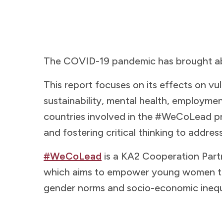
The COVID-19 pandemic has brought about significant changes and uncertainties, impacting various aspects of society.​​​​‌ ‍ ​‍​‍‌‍ ‌ ​‍‌‍‍‌‌‍‌ ‌‍‍‌‌‍ ‍​‍​‍​ ‍‍​‍​‍‌ ​ ‌‍​‌‌‍ ‍‌‍‍‌‌ ‌​‌ ‍‌​‍ ‍‌‍‍‌‌‍ ​‍​‍​‍ ​​‍​‍‌‍‍​‌ ​‍‌‍‌‌‌‍‌‍​‍​‍​ ‍‍​‍​‍​‍ ‌ ​ ‌ ‌​‌ ‌‌‌‍‌​‌‍‍‌‌‍ ​‍ ‌‍‍‌‌‍ ‍‌ ‌​‌‍‌‌‌‍ ‍‌ ‌​​‍ ‌‍‌‌‌‍‌​‌‍‍‌‌ ‌​​‍ ‌‍ ‌‌‍ ‌‍‌​‌‍‌‌​ ‌‌ ​​‌ ​‍‌‍‌‌‌ ​ ‌‍‌‌‌‍ ‍‌ ‌​‌‍​‌‌ ‌​‌‍‍‌‌‍ ‌‍ ‍​ ‍ ‌‍‍‌‌‍‌​​ ‌​ ​‌​ ​ ‌‍‌​‌‍​ ‌‍​ ​ ​‍​ ‌‍​ ‍​​‍ ‌​ ‌‍​ ‌‍​ ‍‌‌‍‌​​‍ ‌​ ‌​​ ‌‌‌‍​‍​ ‌‌​‍ ‌​ ‍‌​ ‍​‌‍‌​​ ‌‍​‍ ‌​ ‌​‌‍‌‌​ ‌‌​ ‌‌‌‍​ ‌‍​‌​ ‌‌‌‍‌‌‌‍​ ​ ​​​ ​​​ ‍​​ ‍ ‌ ‌​‌ ‍‌‌ ​​‌‍‌‌​ ‌‌‍ ‍‌‍‌‌‌ ‌ ‌ ​ ‌‌​​‌‍ ‌ ​ ‌ ‌​​ ‍ ‌ ​​‌‍​‌‌ ‌​‌‍‍​​ ‌‌ ​ ‌‍‌‌‌‍​ ‌ ‌​‌‍‍‌‌‍ ‌‍ ‍‌ ​ ​‍‌‌​ ‌‌‌​​‍‌‌ ‌‍‍ ‌‍‌‌‌ ‍‌​‍‌‌​ ​ ‌​‌
This report focuses on its effects on vu
sustainability, mental health, employmen
countries involved in the #WeCoLead pr
and fostering critical thinking to address these pressing issues.​​​​‌ ‍ ​‍​‍‌‍ ‌ ​‍‌‍‍‌‌‍‌ ‌‍‍‌‌‍ ‍​‍​‍​ ‍‍​‍​‍‌ ​ ‌‍​‌‌‍ ‍‌‍‍‌‌ ‌​‌ ‍‌​‍ ‍‌‍‍‌‌‍ ​‍​‍​‍ ​​‍​‍‌‍‍​‌ ​‍‌‍‌‌‌‍‌‍​‍​‍​ ‍‍​‍​‍​‍ ‌ ​ ‌ ‌​‌ ‌‌‌‍‌​‌‍‍‌‌‍ ​‍ ‌‍‍‌‌‍ ‍‌ ‌​‌‍‌‌‌‍ ‍‌ ‌​​‍ ‌‍‌‌‌‍‌​‌‍‍‌‌ ‌​​‍ ‌‍ ‌‌‍ ‌‍‌​‌‍‌‌​ ‌‌ ​​‌ ​‍‌‍‌‌‌ ​ ‌‍‌‌‌‍ ‍‌ ‌​‌‍​‌‌ ‌​‌‍‍‌‌‍ ‌‍ ‍​ ‍ ‌‍‍‌‌‍‌​​ ‌​ ​‌​ ​ ‌‍‌​‌‍​ ‌‍​ ​ ​‍​ ‌‍​ ‍​​‍ ‌​ ‌‍​ ‌‍​ ‍‌‌‍‌​​‍ ‌​ ‌​​ ‌‌‌‍​‍​ ‌‌​‍ ‌​ ‍‌​ ‍​‌‍‌​​ ‌‍​‍ ‌​ ‌​‌‍‌‌​ ‌‌​ ‌‌‌‍​ ‌‍​‌​ ‌‌‌‍‌‌‌‍​ ​ ​​​ ​​​ ‍​​ ‍ ‌ ‌​‌ ‍‌‌ ​​‌‍‌‌​ ‌‌‍ ‍‌‍‌‌‌ ‌ ‌ ​ ‌‌​​‌‍ ‌ ​ ‌ ‌​​ ‍ ‌ ​​‌‍​‌‌ ‌​‌‍‍​​ ‌‌ ​ ‌‍‌‌‌‍​ ‌ ‌​‌‍‍‌‌‍ ‌‍ ‍‌ ​ ​‍‌‌​ ‌‌‌​​‍‌‌ ‌‍‍ ‌‍‌‌‌ ‍‌​‍‌‌​ ​ ‌​‌​​‍‌‌​ ​ ‌​‌​​‍‌‌​ ​‍​ ​‍​ ‌ ​ ‌‍​ ‌ ​ ‌​‌‍‌‌‌‍​‍​ ​ ​ ​ ​ ​​​ ​​​ ‌‍​ ​​​‍‌‌​ ​‍​ ​‍​‍‌‌​ ‌‌‌​‌​​‍ ‍‌‍​ ‌‍ ‌‍ ‍‌ ‌​‌‍‌‌‌‍ ‍‌ ‌​​‍‌‌​ ‌‌‌​​‍‌‌ ‌‍‍ ‌‍‌‌‌ ‍‌​‍‌‌​ ​ ‌​‌​​‍‌‌​ ​ ‌​‌​​‍‌‌​ ​‍​ ​‍​ ‌ ​ ‌‌​ ​‌​ ‌ ​ ​‍​ ​‌​ ​‍​ ​‌​ ‌ ​ ​ ​ ‍​‌‍‌‌​‍‌‌​ ​‍​ ​‍​‍‌‌​ ‌‌‌​‌​​‍ ‍‌‍​ ‌‍‍​‌‍‍‌‌‍ ​‌‍‌​‌ ​‍‌‍‌‌‌‍ ‍​‍‌‌​ ‌‌‌​​‍‌‌ ‌‍‍ ‌‍‌‌‌ ‍‌​‍‌‌​ ​ ‌​‌​​‍‌‌​ ​ ‌​‌​​‍‌‌​ ​‍​ ​‍​ ​​​ ‌​‌‍​ ​ ‌ ​ ​ ‌‍‌‍‌‍​‍​ ‍‌​ ​‍‌‍‌‌‌‍‌​​ ‍​​‍‌‌​ ​‍​ ​‍​‍‌‌​ ‌‌‌​‌​​‍ ‍‌ ‌​‌‍‌‌‌ ‍​‌ ‌​​ ‌‍​‍‌‍​‌‌ ​ ‌‍‌‌‌‌‌‌‌ ​‍‌‍ ​​ ‌​‍‌‌​ ​‍‌​‌‍‌ ​ ‌ ‌​‌ ‌‌‌‍‌​‌‍‍‌‌‍ ​‍‌‍‌‍‍‌‌‍‌​​ ‌​ ​‌​ ​ ‌‍‌​‌‍​ ‌‍​ ​ ​‍​ ‌‍​ ‍​​‍ ‌​ ‌‍​ ‌‍​ ‍‌‌‍‌​​‍ ‌​ ‌​​ ‌‌‌‍​‍​ ‌‌​‍ ‌​ ‍‌​ ‍​‌‍‌​​ ‌‍​‍ ‌​ ‌​‌‍‌‌​ ‌‌​ ‌‌‌‍​ ‌‍​‌​
#WeCoLead​​​​‌ ‍ ​‍​‍‌‍ ‌ ​‍‌‍‍‌‌‍‌ ‌‍‍‌‌‍ ‍​‍​‍​ ‍‍​‍​‍‌ ​ ‌‍​‌‌‍ ‍‌‍‍‌‌ ‌​‌ ‍‌​‍ ‍‌‍‍‌‌‍ ​‍​‍​‍ ​​‍​‍‌‍‍​‌ ​‍‌‍‌‌‌‍‌‍​‍​‍​ ‍‍​‍​‍​‍ ‌ ​ ‌ ‌​‌ ‌‌‌‍‌​‌‍‍‌‌‍ ​‍ ‌‍‍‌‌‍ ‍‌ ‌​‌‍‌‌‌‍ ‍‌ ‌​​‍ ‌‍‌‌‌‍‌​‌‍‍‌‌ ‌​​‍ ‌‍ ‌‌‍ ‌‍‌​‌‍‌‌​ ‌‌ ​​‌ ​‍‌‍‌‌‌ ​ ‌‍‌‌‌‍ ‍‌ ‌​‌‍​‌‌ ‌​‌‍‍‌‌‍ ‌‍ ‍​ ‍ ‌‍‍‌‌‍‌​​ ‌​ ​‌​ ​ ‌‍‌​‌‍​ ‌‍​ ​ ​‍​ ‌‍​ ‍​​‍ ‌​ ‌‍​ ‌‍​ ‍‌‌‍‌​​‍ ‌​ ‌​​ ‌‌‌‍​‍​ ‌‌​‍ ‌​ ‍‌​ ‍​‌‍‌​​ ‌‍​‍ ‌​ ‌​‌‍‌‌​ ‌‌​ ‌‌‌‍​ ‌‍​‌​ ‌‌‌‍‌‌‌‍​ ​ ​​​ ​​​ ‍​​ ‍ ‌ ‌​‌ ‍‌‌ ​​‌‍‌‌​ ‌‌‍ ‍‌‍‌‌‌ ‌ ‌ ​ ‌‌​​‌‍ ‌ ​ ‌ ‌​​ ‍ ‌ ​​‌‍​‌‌ ‌​‌‍‍​​ ‌‌ ​ ‌‍‌‌‌‍​ ‌ ‌​‌‍‍‌‌‍ ‌‍ ‍‌ ​ ​‍‌‌​ ‌‌‌​​‍‌‌ ‌‍‍ ‌‍‌‌‌ ‍‌​‍‌‌​ ​ ‌​‌​​‍‌‌​ ​ ‌​‌​​‍‌‌​ ​‍​ ​‍​ ‌ ​ ‌‍​ ‌ ​ ‌​‌‍‌‌‌‍​‍​ ​ ​ ​ ​ ​​​ ​​​ ‌‍​ ​​​‍‌‌​ ​‍​ ​‍​‍‌‌​ ‌‌‌​‌​​‍ ‍‌‍​ ‌‍ ‌‍ ‍‌ ‌​‌‍‌‌‌‍ ‍‌ ‌​​‍‌‌​ ‌‌‌​​‍‌‌ ‌‍‍ ‌‍‌‌‌ ‍‌​‍‌‌​ ​ ‌​‌​​‍‌‌​ ​ ‌​‌​​‍‌‌​ ​‍​ ​‍​ ‌​‌‍​‍​ ‌‍​ ‌‍​ ‌‍​ ‍‌‌‍‌‍​ ‌​​ ​​​ ‍​​ ‌​​ ‌ ​‍‌‌​ ​‍​ ​‍​‍‌‌​ ‌‌‌​‌​​‍ ‍‌‍​ ‌‍‍​‌‍‍‌‌‍ ​‌‍‌​‌ ​‍‌‍‌‌‌‍ ‍​‍‌‌​ ‌‌‌​​‍‌‌ ‌‍‍ ‌‍‌‌‌ ‍‌​‍‌‌​ ​ ‌​‌​​‍‌‌​ ​ ‌​‌​​‍‌‌​ ​‍​ ​‍​ ​ ​ ​‍​ ​ ​ ‌​​ ‍‌‌‍‌‌​ ​‌‌‍‌‍‌‍‌‍​ ​ ​ ‍​‌‍‌‌​‍‌‌​ ​‍​ ​‍​‍‌‌​ ‌‌‌​‌​​‍ ‍‌ ‌​‌‍‌‌‌ ‍​‌ ‌​​ ‌‍​‍‌‍​‌‌ ​ ‌‍‌‌‌‌‌‌‌ ​‍‌‍ ​​ ‌​‍‌‌​ ​‍‌​‌‍‌ ​ ‌ ‌​‌ ‌‌‌‍‌​‌‍‍‌‌‍ ​‍‌‍‌‍‍‌‌‍‌​​ ‌​ ​‌​ ​ ‌‍‌​‌‍​ ‌‍​ ​ ​‍​ ‌‍​ ‍​​‍ ‌​ ‌‍​ ‌‍​ ‍‌‌‍‌​​‍ ‌​ ‌​​ ‌‌‌‍​‍​ ‌‌​‍ ‌​ ‍‌​ ‍​‌‍‌​​ ‌‍​‍ ‌​ ‌​‌‍‌‌​ ‌‌​ ‌‌‌‍​ ‌‍​‌​ ‌‌‌‍‌‌‌‍​ ​ ​​​ ​​​ ‍​​‍‌‍‌ ‌​‌ ‍‌‌ ​​‌‍‌‌​ ‌‌‍ ‍‌‍‌‌‌ ‌ ‌ ​ ‌‌​​‌‍ ‌ ​ ‌ ‌​​‍‌‍‌ ​​‌‍​‌‌ ‌​‌‍‍​​ ‌‌ ​ ‌‍‌‌‌‍​ ‌ ‌​‌‍‍‌‌‍ ‌‍ ‍‌ ​ ​‍‌‌​ ‌‌‌​​‍‌‌ ‌‍‍ ‌‍‌‌‌ ‍‌​‍‌‌​ ​ ‌​‌​​‍‌‌​ ​ ‌​‌​​‍‌‌​ ​‍​ ​‍​ ‌ ​ ‌‍​ ‌ ​ ‌​‌‍‌‌‌‍​‍​ ​ ​ ​ ​ ​​​ ​​​ ‌‍​ ​​​‍‌‌​ ​‍​ ​‍​‍‌‌​ ‌‌‌​‌​​‍ ‍‌‍​ ‌‍ ‌‍ ‍‌ ‌​‌‍‌‌‌‍ ‍‌ ‌​​‍‌‌​ ‌‌‌​​‍‌‌ ‌‍‍ ‌‍‌‌‌ ‍‌​‍‌‌​ ​ ‌​‌​​‍‌‌​ ​ ‌​‌​​‍‌‌​ ​‍​ ​‍​ ‌​‌‍​‍​ ‌‍​ ‌‍​ ‌‍​ ‍‌‌‍‌‍​ ‌​​ ​​​ ‍​​ ‌​​ ‌ ​‍‌‌​ ​‍​ ​‍​‍‌‌​ ‌‌‌​‌​​‍ ‍‌‍​ ‌‍‍​‌‍‍‌‌‍ ​‌‍‌​‌ ​‍‌‍‌‌‌‍ ‍​‍‌‌​ ‌‌‌​​‍‌‌ ‌‍‍ ‌‍‌‌‌ ‍‌​‍‌‌​ ​ ‌​‌​​‍‌‌​ ​ ‌​‌​​‍‌‌​ ​‍​ ​‍​ ​ ​ ​‍​ ​ ​ ‌​​ ‍‌‌‍‌‌​ ​‌‌‍‌‍‌‍‌‍​ ​ ​ ‍​‌‍‌‌​‍‌‌​ ​‍​ ​‍​‍‌‌​ ‌‌‌​‌​​‍ ‍‌ ‌​‌‍‌‌‌ ‍​‌ ‌​​‍‌‍‌ ​​‌‍‌‌‌ ​‍‌ ​ ‌ ​​‌‍‌‌‌‍​ ‌ ‌​‌‍‍‌‌ ‌‍‌‍‌‌​ ‌‌ ​​‌ ‌‌‌‍​‍‌‍ ​‌‍‍‌‌ ​ ‌‍‍​‌‍‌‌‌‍‌​​‍​‍‌ ‌
is a KA2 Cooperation Part
which aims to empower young women to a
gender norms and socio-economic inequalities.​​​​‌ ‍ ​‍​‍‌‍ ‌ ​‍‌‍‍‌‌‍‌ ‌‍‍‌‌‍ ‍​‍​‍​ ‍‍​‍​‍‌ ​ ‌‍​‌‌‍ ‍‌‍‍‌‌ ‌​‌ ‍‌​‍ ‍‌‍‍‌‌‍ ​‍​‍​‍ ​​‍​‍‌‍‍​‌ ​‍‌‍‌‌‌‍‌‍​‍​‍​ ‍‍​‍​‍​‍ ‌ ​ ‌ ‌​‌ ‌‌‌‍‌​‌‍‍‌‌‍ ​‍ ‌‍‍‌‌‍ ‍‌ ‌​‌‍‌‌‌‍ ‍‌ ‌​​‍ ‌‍‌‌‌‍‌​‌‍‍‌‌ ‌​​‍ ‌‍ ‌‌‍ ‌‍‌​‌‍‌‌​ ‌‌ ​​‌ ​‍‌‍‌‌‌ ​ ‌‍‌‌‌‍ ‍‌ ‌​‌‍​‌‌ ‌​‌‍‍‌‌‍ ‌‍ ‍​ ‍ ‌‍‍‌‌‍‌​​ ‌​ ​‌​ ​ ‌‍‌​‌‍​ ‌‍​ ​ ​‍​ ‌‍​ ‍​​‍ ‌​ ‌‍​ ‌‍​ ‍‌‌‍‌​​‍ ‌​ ‌​​ ‌‌‌‍​‍​ ‌‌​‍ ‌​ ‍‌​ ‍​‌‍‌​​ ‌‍​‍ ‌​ ‌​‌‍‌‌​ ‌‌​ ‌‌‌‍​ ‌‍​‌​ ‌‌‌‍‌‌‌‍​ ​ ​​​ ​​​ ‍​​ ‍ ‌ ‌​‌ ‍‌‌ ​​‌‍‌‌​ ‌‌‍ ‍‌‍‌‌‌ ‌ ‌ ​ ‌‌​​‌‍ ‌ ​ ‌ ‌​​ ‍ ‌ ​​‌‍​‌‌ ‌​‌‍‍​​ ‌‌ ​ ‌‍‌‌‌‍​ ‌ ‌​‌‍‍‌‌‍ ‌‍ ‍‌ ​ ​‍‌‌​ ‌‌‌​​‍‌‌ ‌‍‍ ‌‍‌‌‌ ‍‌​‍‌‌​ ​ ‌​‌​​‍‌‌​ ​ ‌​‌​​‍‌‌​ ​‍​ ​‍​ ‌ ​ ‌‍​ ‌ ​ ‌​‌‍‌‌‌‍​‍​ ​ ​ ​ ​ ​​​ ​​​ ‌‍​ ​​​‍‌‌​ ​‍​ ​‍​‍‌‌​ ‌‌‌​‌​​‍ ‍‌‍​ ‌‍ ‌‍ ‍‌ ‌​‌‍‌‌‌‍ ‍‌ ‌​​‍‌‌​ ‌‌‌​​‍‌‌ ‌‍‍ ‌‍‌‌‌ ‍‌​‍‌‌​ ​ ‌​‌​​‍‌‌​ ​ ‌​‌​​‍‌‌​ ​‍​ ​‍​ ‌​‌‍​‍​ ‌‍​ ‌‍​ ‌‍​ ‍‌‌‍‌‍​ ‌​​ ​​​ ‍​​ ‌​​ ‌ ​‍‌‌​ ​‍​ ​‍​‍‌‌​ ‌‌‌​‌​​‍ ‍‌‍​ ‌‍‍​‌‍‍‌‌‍ ​‌‍‌​‌ ​‍‌‍‌‌‌‍ ‍​‍‌‌​ ‌‌‌​​‍‌‌ ‌‍‍ ‌‍‌‌‌ ‍‌​‍‌‌​ ​ ‌​‌​​‍‌‌​ ​ ‌​‌​​‍‌‌​ ​‍​ ​‍‌‍‌‍‌‍​‌​ ​‍​ ​‍​ ‌​‌‍‌‍​ ‌‌‌‍‌​‌‍‌‍​ ​‌‌‍​ ​ ‌​​‍‌‌​ ​‍​ ​‍​‍‌‌​ ‌‌‌​‌​​‍ ‍‌ ‌​‌‍‌‌‌ ‍​‌ ‌​​ ‌‍​‍‌‍​‌‌ ​ ‌‍‌‌‌‌‌‌‌ ​‍‌‍ ​​ ‌​‍‌‌​ ​‍‌​‌‍‌ ​ ‌ ‌​‌ ‌‌‌‍‌​‌‍‍‌‌‍ ​‍‌‍‌‍‍‌‌‍‌​​ ‌​ ​‌​ ​ ‌‍‌​‌‍​ ‌‍​ ​ ​‍​ ‌‍​ ‍​​‍ ‌​ ‌‍​ ‌‍​ ‍‌‌‍‌​​‍ ‌​ ‌​​ ‌‌‌‍​‍​ ‌‌​‍ ‌​ ‍‌​ ‍​‌‍‌​​ ‌‍​‍ ‌​ ‌​‌‍‌‌​ ‌‌​ ‌‌‌‍​ ‌‍​‌​ ‌‌‌‍‌‌‌‍​ ​ ​​​ ​​​ ‍​​‍‌‍‌ ‌​‌ ‍‌‌ ​​‌‍‌‌​ ‌‌‍ ‍‌‍‌‌‌ ‌ ‌ ​ ‌‌​​‌‍ ‌ ​ ‌ ‌​​‍‌‍‌ ​​‌‍​‌‌ ‌​‌‍‍​​ ‌‌ ​ ‌‍‌‌‌‍​ ‌ ‌​‌‍‍‌‌‍ ‌‍ ‍‌ ​ ​‍‌‌​ ‌‌‌​​‍‌‌ ‌‍‍ ‌‍‌‌‌ ‍‌​‍‌‌​ ​ ‌​‌​​‍‌‌​ ​ ‌​‌​​‍‌‌​ ​‍​ ​‍​ ‌ ​ ‌‍​ ‌ ​ ‌​‌‍‌‌‌‍​‍​ ​ ​ ​ ​ ​​​ ​​​ ‌‍​ ​​​‍‌‌​ ​‍​ ​‍​‍‌‌​ ‌‌‌​‌​​‍ ‍‌‍​ ‌‍ ‌‍ ‍‌ ‌​‌‍‌‌‌‍ ‍‌ ‌​​‍‌‌​ ‌‌‌​​‍‌‌ ‌‍‍ ‌‍‌‌‌ ‍‌​‍‌‌​ ​ ‌​‌​​‍‌‌​ ​ ‌​‌​​‍‌‌​ ​‍​ ​‍​ ‌​‌‍​‍​ ‌‍​ ‌‍​ ‌‍​ ‍‌‌‍‌‍​ ‌​​ ​​​ ‍​​ ‌​​ ‌ ​‍‌‌​ ​‍​ ​‍​‍‌‌​ ‌‌‌