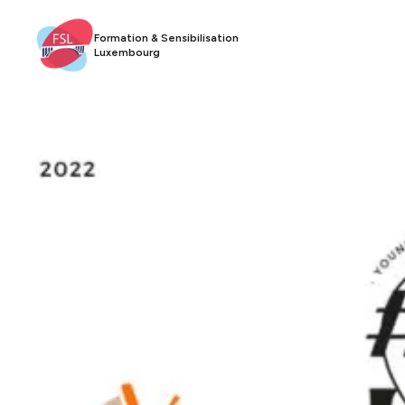
Formation & Sensibilisation
Luxembourg​​​​‌ ‍ ​‍​‍‌‍ ‌ ​‍‌‍‍‌‌‍‌ ‌‍‍‌‌‍ ‍​‍​‍​ ‍‍​‍​‍‌ ​ ‌‍​‌‌‍ ‍‌‍‍‌‌ ‌​‌ ‍‌​‍ ‍‌‍‍‌‌‍ ​‍​‍​‍ ​​‍​‍‌‍‍​‌ ​‍‌‍‌‌‌‍‌‍​‍​‍​ ‍‍​‍​‍​‍ ‌ ​ ‌ ‌​‌ ‌‌‌‍‌​‌‍‍‌‌‍ ​‍ ‌‍‍‌‌‍ ‍‌ ‌​‌‍‌‌‌‍ ‍‌ ‌​​‍ ‌‍‌‌‌‍‌​‌‍‍‌‌ ‌​​‍ ‌‍ ‌‌‍ ‌‍‌​‌‍‌‌​ ‌‌ ​​‌ ​‍‌‍‌‌‌ ​ ‌‍‌‌‌‍ ‍‌ ‌​‌‍​‌‌ ‌​‌‍‍‌‌‍ ‌‍ ‍​ ‍ ‌‍‍‌‌‍‌​​ ‌‌ ​ ‌‍‍‌‌ ‌​‌‍‌‌‌‌​ ‌‍‌‌‌ ‌​‌ ‌​‌‍‍‌‌‍ ‍‌‍‌ ‌ ​ ​ ‍ ‌ ‌​‌ ‍‌‌ ​​‌‍‌‌​ ‌‌ ​ ‌‍‍‌‌ ‌​‌‍‌‌‌‌​ ‌‍‌‌‌ ‌​‌ ‌​‌‍‍‌‌‍ ‍‌‍‌ ‌ ​ ​ ‍ ‌ ​​‌‍​‌‌ ‌​‌‍‍​​ ‌‌‍​‍‌ ​‍‌‍​‌‌‍ ‍‌‍‌​‌‍‍‌‌‍ ‍‌‍‌ ​‍ ‍‌‍​‍‌ ​‍‌‍​‌‌‍ ‍‌‍‌​‌​ ‍‌‍​‌‌‍ ‌‌‍‌‌​ ‌‍​‍‌‍​‌‌ ​ ‌‍‌‌‌‌‌‌‌ ​‍‌‍ ​​ ‌​‍‌‌​ ​‍‌​‌‍‌ ​ ‌ ‌​‌ ‌‌‌‍‌​‌‍‍‌‌‍ ​‍‌‍‌‍‍‌‌‍‌​​ ‌‌ ​ ‌‍‍‌‌ ‌​‌‍‌‌‌‌​ ‌‍‌‌‌ ‌​‌ ‌​‌‍‍‌‌‍ ‍‌‍‌ ‌ ​ ​‍‌‍‌ ‌​‌ ‍‌‌ ​​‌‍‌‌​ ‌‌ ​ ‌‍‍‌‌ ‌​‌‍‌‌‌‌​ ‌‍‌‌‌ ‌​‌ ‌​‌‍‍‌‌‍ ‍‌‍‌ ‌ ​ ​‍‌‍‌ ​​‌‍​‌‌ ‌​‌‍‍​​ ‌‌‍​‍‌ ​‍‌‍​‌‌‍ ‍‌‍‌​‌‍‍‌‌‍ ‍‌‍‌ ​‍ ‍‌‍​‍‌ ​‍‌‍​‌‌‍ ‍‌‍‌​‌​ ‍‌‍​‌‌‍ ‌‌‍‌‌​‍‌‍‌ ​​‌‍‌‌‌ ​‍‌ ​ ‌ ​​‌‍‌‌‌‍​ ‌ ‌​‌‍‍‌‌ ‌‍‌‍‌‌​ ‌‌ ​​‌ ‌‌‌‍​‍‌‍ ​‌‍‍‌‌ ​ ‌‍‍​‌‍‌‌‌‍‌​​‍​‍‌ ‌