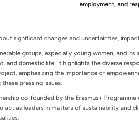
employment, and responses across partner countries.​​​​‌ ‍ ​‍​‍‌‍ ‌ ​‍‌‍‍‌‌‍‌ ‌‍‍‌‌‍ ‍​‍​‍​ ‍‍​‍​‍‌ ​ ‌‍​‌‌‍ ‍‌‍‍‌‌ ‌​‌ ‍‌​‍ ‍‌‍‍‌‌‍ ​‍​‍​‍ ​​‍​‍‌‍‍​‌ ​‍‌‍‌‌‌‍‌‍​‍​‍​ ‍‍​‍​‍​‍ ‌ ​ ‌ ‌​‌ ‌‌‌‍‌​‌‍‍‌‌‍ ​‍ ‌‍‍‌‌‍ ‍‌ ‌​‌‍‌‌‌‍ ‍‌ ‌​​‍ ‌‍‌‌‌‍‌​‌‍‍‌‌ ‌​​‍ ‌‍ ‌‌‍ ‌‍‌​‌‍‌‌​ ‌‌ ​​‌ ​‍‌‍‌‌‌ ​ ‌‍‌‌‌‍ ‍‌ ‌​‌‍​‌‌ ‌​‌‍‍‌‌‍ ‌‍ ‍​ ‍ ‌‍‍‌‌‍‌​​ ‌​ ​‌​ ​ ‌‍‌​‌‍​ ‌‍​ ​ ​‍​ ‌‍​ ‍​​‍ ‌​ ‌‍​ ‌‍​ ‍‌‌‍‌​​‍ ‌​ ‌​​ ‌‌‌‍​‍​ ‌‌​‍ ‌​ ‍‌​ ‍​
​​‍‌‌​ ​ ‌​‌​​‍‌‌​ ​‍​ ​‍​ ‌ ​ ‌‍​ ‌ ​ ‌​‌‍‌‌‌‍​‍​ ​ ​ ​ ​ ​​​ ​​​ ‌‍​ ​​​‍‌‌​ ​‍​ ​‍​‍‌‌​ ‌‌‌​‌​​‍ ‍‌‍​ ‌‍ ‌‍ ‍‌ ‌​‌‍‌‌‌‍ ‍‌ ‌​​‍‌‌​ ‌‌‌​​‍‌‌ ‌‍‍ ‌‍‌‌‌ ‍‌​‍‌‌​ ​ ‌​‌​​‍‌‌​ ​ ‌​‌​​‍‌‌​ ​‍​ ​‍‌‍‌‌‌‍​‌​ ‌​​ ​ ​ ‌‍​ ‌‌​ ‌ ​ ‍‌‌‍​‌​ ‍‌‌‍​‌​ ​ ​‍‌‌​ ​‍​ ​‍​‍‌‌​ ‌‌‌​‌​​‍ ‍‌‍​ ‌‍‍​‌‍‍‌‌‍ ​‌‍‌​‌ ​‍‌‍‌‌‌‍ ‍​‍‌‌​ ‌‌‌​​‍‌‌ ‌‍‍ ‌‍‌‌‌ ‍‌​‍‌‌​ ​ ‌​‌​​‍‌‌​ ​ ‌​‌​​‍‌‌​ ​‍​ ​‍​ ‌‍​ ‍‌​ ‌ ​ ‌‌​ ​ ​ ‍‌‌‍‌‍​ ‌ ​ ‌ ​ ‍​​ ‌ ​ ‌ ​‍‌‌​ ​‍​ ​‍​‍‌‌​ ‌‌‌​‌​​‍ ‍‌ ‌​‌‍‌‌‌ ‍​‌ ‌​​ ‌‍​‍‌‍​‌‌ ​ ‌‍‌‌‌‌‌‌‌ ​‍‌‍ ​​ ‌​‍‌‌​ ​‍‌​‌‍‌ ​ ‌ ‌​‌ ‌‌‌‍‌​‌‍‍‌‌‍ ​‍‌‍‌‍‍‌‌‍‌​​ ‌​ ​‌​ ​ ‌‍‌​‌‍​ ‌‍​ ​ ​‍​ ‌‍​ ‍​​‍ ‌​ ‌‍​ ‌‍​ ‍‌‌‍‌​​‍ ‌​ ‌​​ ‌‌‌‍​‍​ ‌‌​‍ ‌​ ‍‌​ ‍​‌‍‌​​ ‌‍​‍ ‌​ ‌​‌‍‌‌​ ‌‌​ ‌‌‌‍​ ‌‍​‌​ ‌‌‌‍‌‌‌‍​ ​ ​​​ ​​​ ‍​​‍‌‍‌ ‌​‌ ‍‌‌ ​​‌‍‌‌​ ‌‌‍ ‍‌‍‌‌‌ ‌ ‌ ​ ‌‌​​‌‍ ‌ ​ ‌ ‌​​‍‌‍‌ ​​‌‍​‌‌ ‌​‌‍‍​​ ‌‌ ​ ‌‍‌‌‌‍​ ‌ ‌​‌‍‍‌‌‍ ‌‍ ‍‌ ​ ​‍‌‌​ ‌‌‌​​‍‌‌ ‌‍‍ ‌‍‌‌‌ ‍‌​‍‌‌​ ​ ‌​‌​​‍‌‌​ ​ ‌​‌​​‍‌‌​ ​‍​ ​
lnerable groups, especially young women, and its i
t, and domestic life. It highlights the diverse res
oject, emphasizing the importance of empowering
 ‌‌‌‍‌‌‌‍​ ​ ​​​ ​​​ ‍​​‍‌‍‌ ‌​‌ ‍‌‌ ​​‌‍‌‌​ ‌‌‍ ‍‌‍‌‌‌ ‌ ‌ ​ ‌‌​​‌‍ ‌ ​ ‌ ‌​​‍‌‍‌ ​​‌‍​‌‌ ‌​‌‍‍​​ ‌‌ ​ ‌‍‌‌‌‍​ ‌ ‌​‌‍‍‌‌‍ ‌‍ ‍‌ ​ ​‍‌‌​ ‌‌‌​​‍‌‌ ‌‍‍ ‌‍‌‌‌ ‍‌​‍‌‌​ ​ ‌​‌​​‍‌‌​ ​ ‌​‌​​‍‌‌​ ​‍​ ​‍​ ‌ ​ ‌‍​ ‌ ​ ‌​‌‍‌‌‌‍​‍​ ​ ​ ​ ​ ​​​ ​​​ ‌‍​ ​​​‍‌‌​ ​‍​ ​‍​‍‌‌​ ‌‌‌​‌​​‍ ‍‌‍​ ‌‍ ‌‍ ‍‌ ‌​‌‍‌‌‌‍ ‍‌ ‌​​‍‌‌​ ‌‌‌​​‍‌‌ ‌‍‍ ‌‍‌‌‌ ‍‌​‍‌‌​ ​ ‌​‌​​‍‌‌​ ​ ‌​‌​​‍‌‌​ ​‍​ ​‍​ ‌ ​ ‌‌​ ​‌​ ‌ ​ ​‍​ ​‌​ ​‍​ ​‌​ ‌ ​ ​ ​ ‍​‌‍‌‌​‍‌‌​ ​‍​ ​‍​‍‌‌​ ‌‌‌​‌​​‍ ‍‌‍​ ‌‍‍​‌‍‍‌‌‍ ​‌‍‌​‌ ​‍‌‍‌‌‌‍ ‍​‍‌‌​ ‌‌‌​​‍‌‌ ‌‍‍ ‌‍‌‌‌ ‍‌​‍‌‌​ ​ ‌​‌​​‍‌‌​ ​ ‌​‌​​‍‌‌​ ​‍​ ​‍​ ​​​ ‌​‌‍​ ​ ‌ ​ ​ ‌‍‌‍‌‍​‍​ ‍‌​ ​‍‌‍‌‌‌‍‌​​ ‍​​‍‌‌​ ​‍​ ​‍​‍‌‌​ ‌‌‌​‌​​‍ ‍‌ ‌​‌‍‌‌‌ ‍​‌ ‌​​‍‌‍‌ ​​‌‍‌‌‌ ​‍‌ ​ ‌ ​​‌‍‌‌‌‍​ ‌ ‌​‌‍‍‌‌ ‌‍‌‍‌‌​ ‌‌ ​​‌ ‌‌‌‍​‍‌‍ ​‌‍‍‌‌ ​ ‌‍‍​‌‍‌‌‌‍‌​​‍​‍‌ ‌
nership co-founded by the Erasmus+ Programme o
ct as leaders in matters of sustainability and cl
​‌​​‍ ‍‌‍​ ‌‍‍​‌‍‍‌‌‍ ​‌‍‌​‌ ​‍‌‍‌‌‌‍ ‍​‍‌‌​ ‌‌‌​​‍‌‌ ‌‍‍ ‌‍‌‌‌ ‍‌​‍‌‌​ ​ ‌​‌​​‍‌‌​ ​ ‌​‌​​‍‌‌​ ​‍​ ​‍‌‍‌‍‌‍​‌​ ​‍​ ​‍​ ‌​‌‍‌‍​ ‌‌‌‍‌​‌‍‌‍​ ​‌‌‍​ ​ ‌​​‍‌‌​ ​‍​ ​‍​‍‌‌​ ‌‌‌​‌​​‍ ‍‌ ‌​‌‍‌‌‌ ‍​‌ ‌​​‍‌‍‌ ​​‌‍‌‌‌ ​‍‌ ​ ‌ ​​‌‍‌‌‌‍​ ‌ ‌​‌‍‍‌‌ ‌‍‌‍‌‌​ ‌‌ ​​‌ ‌‌‌‍​‍‌‍ ​‌‍‍‌‌ ​ ‌‍‍​‌‍‌‌‌‍‌​​‍​‍‌ ‌