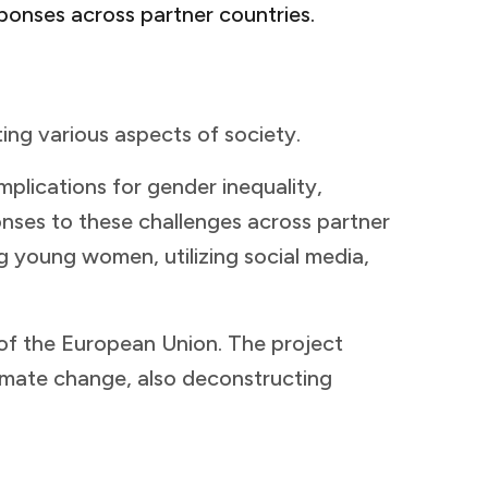
‌‍‌​​ ‌‍​‍ ‌​ ‌​‌‍‌‌​ ‌‌​ ‌‌‌‍​ ‌‍​‌​ ‌‌‌‍‌‌‌‍​ ​ ​​​ ​​​ ‍​​ ‍ ‌ ‌​‌ ‍‌‌ ​​‌‍‌‌​ ‌‌‍ ‍‌‍‌‌‌ ‌ ‌ ​ ‌‌​​‌‍ ‌ ​ ‌ ‌​​ ‍ ‌ ​​‌‍​‌‌ ‌​‌‍‍​​ ‌‌‍‌​‌‍‌‌‌ ​ ‌‍​ ‌ ​‍‌‍‍‌‌ ​​‌ ‌​‌‍‍‌‌‍ ‌‍ ‍​ ‌‍​‍‌‍​‌‌ ​ ‌‍‌‌‌‌‌‌‌ ​‍‌‍ ​​ ‌​‍‌‌​ ​‍‌​‌‍‌ ​ ‌ ‌​‌ ‌‌‌‍‌​‌‍‍‌‌‍ ​‍‌‍‌‍‍‌‌‍‌​​ ‌​ ​‌​ ​ ‌‍‌​‌‍​ ‌‍​ ​ ​‍​ ‌‍​ ‍​​‍ ‌​ ‌‍​ ‌‍​ ‍‌‌‍‌​​‍ ‌​ ‌​​ ‌‌‌‍​‍​ ‌‌​‍ ‌​ ‍‌​ ‍​‌‍‌​​ ‌‍​‍ ‌​ ‌​‌‍‌‌​ ‌‌​ ‌‌‌‍​ ‌‍​‌​ ‌‌‌‍‌‌‌‍​ ​ ​​​ ​​​ ‍​​‍‌‍‌ ‌​‌ ‍‌‌ ​​‌‍‌‌​ ‌‌‍ ‍‌‍‌‌‌ ‌ ‌ ​ ‌‌​​‌‍ ‌ ​ ‌ ‌​​‍‌‍‌ ​​‌‍​‌‌ ‌​‌‍‍​​ ‌‌‍‌​‌‍‌‌‌ ​ ‌‍​ ‌ ​‍‌‍‍‌‌ ​​‌ ‌​‌‍‍‌‌‍ ‌‍ ‍​‍‌‍‌ ​​‌‍‌‌‌ ​‍‌ ​ ‌ ​​‌‍‌‌‌‍​ ‌ ‌​‌‍‍‌‌ ‌‍‌‍‌‌​ ‌‌ ​​‌ ‌‌‌‍​‍‌‍ ​‌‍‍‌‌ ​ ‌‍‍​‌‍‌‌‌‍‌​​‍​‍‌ ‌
‍​ ‌ ​ ‌‍​ ‌ ​ ‌​‌‍‌‌‌‍​‍​ ​ ​ ​ ​ ​​​ ​​​ ‌‍​ ​​​‍‌‌​ ​‍​ ​‍​‍‌‌​ ‌‌‌​‌​​‍ ‍‌‍​ ‌‍ ‌‍ ‍‌ ‌​‌‍‌‌‌‍ ‍‌ ‌​​‍‌‌​ ‌‌‌​​‍‌‌ ‌‍‍ ‌‍‌‌‌ ‍‌​‍‌‌​ ​ ‌​‌​​‍‌‌​ ​ ‌​‌​​‍‌‌​ ​‍​ ​‍‌‍‌‌‌‍​‌​ ‌​​ ​ ​ ‌‍​ ‌‌​ ‌ ​ ‍‌‌‍​‌​ ‍‌‌‍​‌​ ​ ​‍‌‌​ ​‍​ ​‍​‍‌‌​ ‌‌‌​‌​​‍ ‍‌‍​ ‌‍‍​‌‍‍‌‌‍ ​‌‍‌​‌ ​‍‌‍‌‌‌‍ ‍​‍‌‌​ ‌‌‌​​‍‌‌ ‌‍‍ ‌‍‌‌‌ ‍‌​‍‌‌​ ​ ‌​‌​​‍‌‌​ ​ ‌​‌​​‍‌‌​ ​‍​ ​‍​ ‌‍​ ‍‌​ ‌ ​ ‌‌​ ​ ​ ‍‌‌‍‌‍​ ‌ ​ ‌ ​ ‍​​ ‌ ​ ‌ ​‍‌‌​ ​‍​ ​‍​‍‌‌​ ‌‌‌​‌​​‍ ‍‌ ‌​‌‍‌‌‌ ‍​‌ ‌​​‍‌‍‌ ​​‌‍‌‌‌ ​‍‌ ​ ‌ ​​‌‍‌‌‌‍​ ‌ ‌​‌‍‍‌‌ ‌‍‌‍‌‌​ ‌‌ ​​‌ ‌‌‌‍​‍‌‍ ​‌‍‍‌‌ ​ ‌‍‍​‌‍‌‌‌‍‌​​‍​‍‌ ‌
mplications for gender inequality,
ponses to these challenges across partner
 young women, utilizing social media,
f the European Union. The project
imate change, also deconstructing