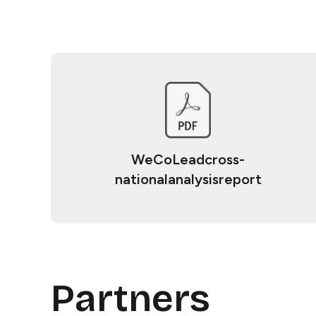
WeCoLeadcross-
nationalanalysisreport​​​​‌ ‍ ​‍​‍‌‍ ‌ ​‍‌‍‍‌‌‍‌ ‌‍‍‌‌‍ ‍​‍​‍​ ‍‍​‍​‍‌ ​ ‌‍​‌‌‍ ‍‌‍‍‌‌ ‌​‌ ‍‌​‍ ‍‌‍‍‌‌‍ ​‍​‍​‍ ​​‍​‍‌‍‍​‌ ​‍‌‍‌‌‌‍‌‍​‍​‍​ ‍‍​‍​‍​‍ ‌ ​ ‌ ‌​‌ ‌‌‌‍‌​‌‍‍‌‌‍ ​‍ ‌‍‍‌‌‍ ‍‌ ‌​‌‍‌‌‌‍ ‍‌ ‌​​‍ ‌‍‌‌‌‍‌​‌‍‍‌‌ ‌​​‍ ‌‍ ‌‌‍ ‌‍‌​‌‍‌‌​ ‌‌ ​​‌ ​‍‌‍‌‌‌ ​ ‌‍‌‌‌‍ ‍‌ ‌​‌‍​‌‌ ‌​‌‍‍‌‌‍ ‌‍ ‍​ ‍ ‌‍‍‌‌‍‌​​ ‌​ ​‌​ ​ ‌‍‌​‌‍​ ‌‍​ ​ ​‍​ ‌‍​ ‍​​‍ ‌​ ‌‍​ ‌‍​ ‍‌‌‍‌​​‍ ‌​ ‌​​ ‌‌‌‍​‍​ ‌‌​‍ ‌​ ‍‌​ ‍​‌‍‌​​ ‌‍​‍ ‌​ ‌​‌‍‌‌​ ‌‌​ ‌‌‌‍​ ‌‍​‌​ ‌‌‌‍‌‌‌‍​ ​ ​​​ ​​​ ‍​​ ‍ ‌ ‌​‌ ‍‌‌ ​​‌‍‌‌​ ‌‌‍ ‍‌‍‌‌‌ ‌ ‌ ​ ‌‌​​‌‍ ‌ ​ ‌ ‌​​ ‍ ‌ ​​‌‍​‌‌ ‌​‌‍‍​​ ‌‌ ​ ‌‍‌‌‌‍​ ‌ ‌​‌‍‍‌‌‍ ‌‍ ‍‌ ​ ​‍‌‌​ ‌‌‌​​‍‌‌ ‌‍‍ ‌‍‌‌‌ ‍‌​‍‌‌​ ​ ‌​‌​​‍‌‌​ ​ ‌​‌​​‍‌‌​ ​‍​ ​‍‌‍‌​​ ​ ‌‍​‌‌‍‌‌​ ‌​​ ‌‍‌‍‌​​ ​‌​ ‌​‌‍‌‌‌‍​‍‌‍​ ​‍‌‌​ ​‍​ ​‍​‍‌‌​ ‌‌‌​‌​​‍ ‍‌‍‌​‌‍ ‌ ‌ ‌‍ ‍‌‍ ​‌‍ ‌‍​‌‌‍‌​‌ ​ ​‍‌‌​ ‌‌‌​​‍‌‌ ‌‍‍ ‌‍‌‌‌ ‍‌​‍‌‌​ ​ ‌​‌​​‍‌‌​ ​ ‌​‌​​‍‌‌​ ​‍​ ​‍​ ‌ ‌‍​‌‌‍​ ‌‍​‌​ ‍‌​ ‍‌‌‍​ ​ ‌‌‌‍​‍​ ‌ ​ ‌ ​ ​​​‍‌‌​ ​‍​ ​‍​‍‌‌​ ‌‌‌​‌​​‍ ‍‌‍ ‍‌‍​‌‌‍ ‌‌‍‌‌​ ‌‍​‍‌‍​‌‌ ​ ‌‍‌‌‌‌‌‌‌ ​‍‌‍ ​​ ‌​‍‌‌​ ​‍‌​‌‍‌ ​ ‌ ‌​‌ ‌‌‌‍‌​‌‍‍‌‌‍ ​‍‌‍‌‍‍‌‌‍‌​​ ‌​ ​‌​ ​ ‌‍‌​‌‍​ ‌‍​ ​ ​‍​ ‌‍​ ‍​​‍ ‌​ ‌‍​ ‌‍​ ‍‌‌‍‌​​‍ ‌​ ‌​​ ‌‌‌‍​‍​ ‌‌​‍ ‌​ ‍‌​ ‍​‌‍‌​​ ‌‍​‍ ‌​ ‌​‌‍‌‌​ ‌‌​ ‌‌‌‍​ ‌‍​‌​ ‌‌‌‍‌‌‌‍​ ​ ​​​ ​​​ ‍​​‍‌‍‌ ‌​‌ ‍‌‌ ​​‌‍‌‌​ ‌‌‍ ‍‌‍‌‌‌ ‌ ‌ ​ ‌‌​​‌‍ ‌ ​ ‌ ‌​​‍‌‍‌ ​​‌‍​‌‌ ‌​‌‍‍​​ ‌‌ ​ ‌‍‌‌‌‍​ ‌ ‌​‌‍‍‌‌‍ ‌‍ ‍‌ ​ ​‍‌‌​ ‌‌‌​​‍‌‌ ‌‍‍ ‌‍‌‌‌ ‍‌​‍‌‌​ ​ ‌​‌​​‍‌‌​ ​ ‌​‌​​‍‌‌​ ​‍​ ​‍‌‍‌​​ ​ ‌‍​‌‌‍‌‌​ ‌​​ ‌‍‌‍‌​​ ​‌​ ‌​‌‍‌‌‌‍​‍‌‍​ ​‍‌‌​ ​‍​ ​‍​‍‌‌​ ‌‌‌​‌​​‍ ‍‌‍‌​‌‍ ‌ ‌ ‌‍ ‍‌‍ ​‌‍ ‌‍​‌‌‍‌​‌ ​ ​‍‌‌​ ‌‌‌​​‍‌‌ ‌‍‍ ‌‍‌‌‌ ‍‌​‍‌‌​ ​ ‌​‌​​‍‌‌​ ​ ‌​‌​​‍‌‌​ ​‍​ ​‍​ ‌ ‌‍​‌‌‍​ ‌‍​‌​ ‍‌​ ‍‌‌‍​ ​ ‌‌‌‍​‍​ ‌ ​ ‌ ​ ​​​‍‌‌​ ​‍​ ​‍​‍‌‌​ ‌‌‌​‌​​‍ ‍‌‍ ‍‌‍​‌‌‍ ‌‌‍‌‌​‍‌‍‌ ​​‌‍‌‌‌ ​‍‌ ​ ‌ ​​‌‍‌‌‌‍​ ‌ ‌​‌‍‍‌‌ ‌‍‌‍‌‌​ ‌‌ ​​‌ ‌‌‌‍​‍‌‍ ​‌‍‍‌‌ ​ ‌‍‍​‌‍‌‌‌‍‌​​‍​‍‌ ‌
Partners​​​​‌ ‍ ​‍​‍‌‍ ‌ ​‍‌‍‍‌‌‍‌ ‌‍‍‌‌‍ ‍​‍​‍​ ‍‍​‍​‍‌ ​ ‌‍​‌‌‍ ‍‌‍‍‌‌ ‌​‌ ‍‌​‍ ‍‌‍‍‌‌‍ ​‍​‍​‍ ​​‍​‍‌‍‍​‌ ​‍‌‍‌‌‌‍‌‍​‍​‍​ ‍‍​‍​‍​‍ ‌ ​ ‌ ‌​‌ ‌‌‌‍‌​‌‍‍‌‌‍ ​‍ ‌‍‍‌‌‍ ‍‌ ‌​‌‍‌‌‌‍ ‍‌ ‌​​‍ ‌‍‌‌‌‍‌​‌‍‍‌‌ ‌​​‍ ‌‍ ‌‌‍ ‌‍‌​‌‍‌‌​ ‌‌ ​​‌ ​‍‌‍‌‌‌ ​ ‌‍‌‌‌‍ ‍‌ ‌​‌‍​‌‌ ‌​‌‍‍‌‌‍ ‌‍ ‍​ ‍ ‌‍‍‌‌‍‌​​ ‌​ ​‌​ ​ ‌‍‌​‌‍​ ‌‍​ ​ ​‍​ ‌‍​ ‍​​‍ ‌​ ‌‍​ ‌‍​ ‍‌‌‍‌​​‍ ‌​ ‌​​ ‌‌‌‍​‍​ ‌‌​‍ ‌​ ‍‌​ ‍​‌‍‌​​ ‌‍​‍ ‌​ ‌​‌‍‌‌​ ‌‌​ ‌‌‌‍​ ‌‍​‌​ ‌‌‌‍‌‌‌‍​ ​ ​​​ ​​​ ‍​​ ‍ ‌ ‌​‌ ‍‌‌ ​​‌‍‌‌​ ‌‌‍ ‍‌‍‌‌‌ ‌ ‌ ​ ‌‌​​‌‍ ‌ ​ ‌ ‌​​ ‍ ‌ ​​‌‍​‌‌ ‌​‌‍‍​​ ‌‌ ​ ‌‍‌‌‌‍​ ‌ ‌​‌‍‍‌‌‍ ‌‍ ‍‌ ​ ​‍‌‌​ ‌‌‌​​‍‌‌ ‌‍‍ ‌‍‌‌‌ ‍‌​‍‌‌​ ​ ‌​‌​​‍‌‌​ ​ ‌​‌​​‍‌‌​ ​‍​ ​‍​ ​‌‌‍​‍​ ‍‌​ ‍​​ ‌‍‌‍​‍​ ​ ​ ‌ ​ ​‍​ ​‍​ ‌‌​ ‌​​‍‌‌​ ​‍​ ​‍​‍‌‌​ ‌‌‌​‌​​‍ ‍‌ ‌​‌‍‍‌‌ ‌​‌‍ ​‌‍‌‌​ ‌‍​‍‌‍​‌‌ ​ ‌‍‌‌‌‌‌‌‌ ​‍‌‍ ​​ ‌​‍‌‌​ ​‍‌​‌‍‌ ​ ‌ ‌​‌ ‌‌‌‍‌​‌‍‍‌‌‍ ​‍‌‍‌‍‍‌‌‍‌​​ ‌​ ​‌​ ​ ‌‍‌​‌‍​ ‌‍​ ​ ​‍​ ‌‍​ ‍​​‍ ‌​ ‌‍​ ‌‍​ ‍‌‌‍‌​​‍ ‌​ ‌​​ ‌‌‌‍​‍​ ‌‌​‍ ‌​ ‍‌​ ‍​‌‍‌​​ ‌‍​‍ ‌​ ‌​‌‍‌‌​ ‌‌​ ‌‌‌‍​ ‌‍​‌​ ‌‌‌‍‌‌‌‍​ ​ ​​​ ​​​ ‍​​‍‌‍‌ ‌​‌ ‍‌‌ ​​‌‍‌‌​ ‌‌‍ ‍‌‍‌‌‌ ‌ ‌ ​ ‌‌​​‌‍ ‌ ​ ‌ ‌​​‍‌‍‌ ​​‌‍​‌‌ ‌​‌‍‍​​ ‌‌ ​ ‌‍‌‌‌‍​ ‌ ‌​‌‍‍‌‌‍ ‌‍ ‍‌ ​ ​‍‌‌​ ‌‌‌​​‍‌‌ ‌‍‍ ‌‍‌‌‌ ‍‌​‍‌‌​ ​ ‌​‌​​‍‌‌​ ​ ‌​‌​​‍‌‌​ ​‍​ ​‍​ ​‌‌‍​‍​ ‍‌​ ‍​​ ‌‍‌‍​‍​ ​ ​ ‌ ​ ​‍​ ​‍​ ‌‌​ ‌​​‍‌‌​ ​‍​ ​‍​‍‌‌​ ‌‌‌​‌​​‍ ‍‌ ‌​‌‍‍‌‌ ‌​‌‍ ​‌‍‌‌​‍‌‍‌ ​​‌‍‌‌‌ ​‍‌ ​ ‌ ​​‌‍‌‌‌‍​ ‌ ‌​‌‍‍‌‌ ‌‍‌‍‌‌​ ‌‌ ​​‌ ‌‌‌‍​‍‌‍ ​‌‍‍‌‌ ​ ‌‍‍​‌‍‌‌‌‍‌​​‍​‍‌ ‌