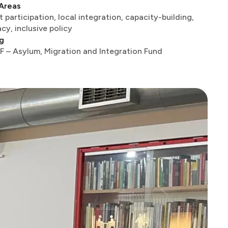
Areas
 participation, local integration, capacity-building,
‌​ ‌‌​ ​‌‌‍‌‌​‍ ‌​ ‌​‌‍‌‍​ ​​‌‍‌‌​‍ ‌​ ‍‌​ ‌ ​ ‍‌​ ‌ ​‍ ‌​ ​‌‌‍‌‌​ ‍‌‌‍‌​‌‍​‌​ ​​​ ​​‌‍‌‌​ ‍​​ ‌​‌‍‌‌​ ‌​​ ‍ ‌ ‌​‌ ‍‌‌ ​​‌‍‌‌​ ‌‌ ​​‌ ​‍‌‍ ‌‍‍‍‌‍‌‌‌‍​ ‌ ‌​​ ‍ ‌ ​​‌‍​‌‌ ‌​‌‍‍​​ ‌‌‍‌​‌‍‌‌‌ ‌​‌‍​‌‌‍‍‌‌‍ ​‌ ​ ​‍‌‌​ ‌‌‌​​‍‌‌ ‌‍‍ ‌‍‌‌‌ ‍‌​‍‌‌​ ​ ‌​‌​​‍‌‌​ ​ ‌​‌​​‍‌‌​ ​‍​ ​‍​ ​‍​ ‍‌​ ​‍‌‍‌​​ ‌ ​ ​ ‌‍​‌‌‍‌‍​ ‌ ​ ​‍​ ​​‌‍​‍​‍‌‌​ ​‍​ ​‍​‍‌‌​ ‌‌‌​‌​​‍ ‍‌‍‍‌‌‍ ‍‌‍‌‍‌‍ ​ ‌‍​‍‌‍​‌‌ ​ ‌‍‌‌‌‌‌‌‌ ​‍‌‍ ​​ ‌​‍‌‌​ ​‍‌​‌‍‌ ​ ‌ ‌​‌ ‌‌‌‍‌​‌‍‍‌‌‍ ​‍‌‍‌‍‍‌‌‍‌​​ ‌​ ‌‌​ ‌​‌‍​‌​ ‌‍​ ‌ ​ ​‌‌‍‌​​ ​‍​‍ ‌​ ‍‌​ ‌‌​ ​‌‌‍‌‌​‍ ‌​ ‌​‌‍‌‍​ ​​‌‍‌‌​‍ ‌​ ‍‌​ ‌ ​ ‍‌​ ‌ ​‍ ‌​ ​‌‌‍‌‌​ ‍‌‌‍‌​‌‍​‌​ ​​​ ​​‌‍‌‌​ ‍​​ ‌​‌‍‌‌​ ‌​​‍‌‍‌ ‌​‌ ‍‌‌ ​​‌‍‌‌​ ‌‌ ​​‌ ​‍‌‍ ‌‍‍‍‌‍‌‌‌‍​ ‌ ‌​​‍‌‍‌ ​​‌‍​‌‌ ‌​‌‍‍​​ ‌‌‍‌​‌‍‌‌‌ ‌​‌‍​‌‌‍‍‌‌‍ ​‌ ​ ​‍‌‌​ ‌‌‌​​‍‌‌ ‌‍‍ ‌‍‌‌‌ ‍‌​‍‌‌​ ​ ‌​‌​​‍‌‌​ ​ ‌​‌​​‍‌‌​ ​‍​ ​‍​ ​‍​ ‍‌​ ​‍‌‍‌​​ ‌ ​ ​ ‌‍​‌‌‍‌‍​ ‌ ​ ​‍​ ​​‌‍​‍​‍‌‌​ ​‍​ ​‍​‍‌‌​ ‌‌‌​‌​​‍ ‍‌‍‍‌‌‍ ‍‌‍‌‍‌‍ ​‍‌‍‌ ​​‌‍‌‌‌ ​‍‌ ​ ‌ ​​‌‍‌‌‌‍​ ‌ ‌​‌‍‍‌‌ ‌‍‌‍‌‌​ ‌‌ ​​‌ ‌‌‌‍​‍‌‍ ​‌‍‍‌‌ ​ ‌‍‍​‌‍‌‌‌‍‌​​‍​‍‌ ‌
g
 ‌‌‌‍‌​‌‍‍‌‌‍ ​‍ ‌‍‍‌‌‍ ‍‌ ‌​‌‍‌‌‌‍ ‍‌ ‌​​‍ ‌‍‌‌‌‍‌​‌‍‍‌‌ ‌​​‍ ‌‍ ‌‌‍ ‌‍‌​‌‍‌‌​ ‌‌ ​​‌ ​‍‌‍‌‌‌ ​ ‌‍‌‌‌‍ ‍‌ ‌​‌‍​‌‌ ‌​‌‍‍‌‌‍ ‌‍ ‍​ ‍ ‌‍‍‌‌‍‌​​ ‌​ ‌‌​ ‌​‌‍​‌​ ‌‍​ ‌ ​ ​‌‌‍‌​​ ​‍​‍ ‌​ ‍‌​ ‌‌​ ​‌‌‍‌‌​‍ ‌​ ‌​‌‍‌‍​ ​​‌‍‌‌​‍ ‌​ ‍‌​ ‌ ​ ‍‌​ ‌ ​‍ ‌​ ​‌‌‍‌‌​ ‍‌‌‍‌​‌‍​‌​ ​​​ ​​‌‍‌‌​ ‍​​ ‌​‌‍‌‌​ ‌​​ ‍ ‌ ‌​‌ ‍‌‌ ​​‌‍‌‌​ ‌‌ ​​‌ ​‍‌‍ ‌‍‍‍‌‍‌‌‌‍​ ‌ ‌​​ ‍ ‌ ​​‌‍​‌‌ ‌​‌‍‍​​ ‌‌‍‌​‌‍‌‌‌ ‌​‌‍​‌‌‍‍‌‌‍ ​‌ ​ ​‍‌‌​ ‌‌‌​​‍‌‌ ‌‍‍ ‌‍‌‌‌ ‍‌​‍‌‌​ ​ ‌​‌​​‍‌‌​ ​ ‌​‌​​‍‌‌​ ​‍​ ​‍​ ‌​‌‍​ ​ ​‍​ ‌‌‌‍​‍​ ‌‌‌‍​‍​ ‌​​ ​‌​ ‌‍​ ​​​ ​‍​‍‌‌​ ​‍​ ​‍​‍‌‌​ ‌‌‌​‌​​‍ ‍‌‍‍‌‌‍ ‍‌‍‌‍‌‍ ​ ‌‍​‍‌‍​‌‌ ​ ‌‍‌‌‌‌‌‌‌ ​‍‌‍ ​​ ‌​‍‌‌​ ​‍‌​‌‍‌ ​ ‌ ‌​‌ ‌‌‌‍‌​‌‍‍‌‌‍ ​‍‌‍‌‍‍‌‌‍‌​​ ‌​ ‌‌​ ‌​‌‍​‌​ ‌‍​ ‌ ​ ​‌‌‍‌​​ ​‍​‍ ‌​ ‍‌​ ‌‌​ ​‌‌‍‌‌​‍ ‌​ ‌​‌‍‌‍​ ​​‌‍‌‌​‍ ‌​ ‍‌​ ‌ ​ ‍‌​ ‌ ​‍ ‌​ ​‌‌‍‌‌​ ‍‌‌‍‌​‌‍​‌​ ​​​ ​​‌‍‌‌​ ‍​​ ‌​‌‍‌‌​ ‌​​‍‌‍‌ ‌​‌ ‍‌‌ ​​‌‍‌‌​ ‌‌ ​​‌ ​‍‌‍ ‌‍‍‍‌‍‌‌‌‍​ ‌ ‌​​‍‌‍‌ ​​‌‍​‌‌ ‌​‌‍‍​​ ‌‌‍‌​‌‍‌‌‌ ‌​‌‍​‌‌‍‍‌‌‍ ​‌ ​ ​‍‌‌​ ‌‌‌​​‍‌‌ ‌‍‍ ‌‍‌‌‌ ‍‌​‍‌‌​ ​ ‌​‌​​‍‌‌​ ​ ‌​‌​​‍‌‌​ ​‍​ ​‍​ ‌​‌‍​ ​ ​‍​ ‌‌‌‍​‍​ ‌‌‌‍​‍​ ‌​​ ​‌​ ‌‍​ ​​​ ​‍​‍‌‌​ ​‍​ ​‍​‍‌‌​ ‌‌‌​‌​​‍ ‍‌‍‍‌‌‍ ‍‌‍‌‍‌‍ ​‍‌‍‌ ​​‌‍‌‌‌ ​‍‌ ​ ‌ ​​‌‍‌‌‌‍​ ‌ ‌​‌‍‍‌‌ ‌‍‌‍‌‌​ ‌‌ ​​‌ ‌‌‌‍​‍‌‍ ​‌‍‍‌‌ ​ ‌‍‍​‌‍‌‌‌‍‌​​‍​‍‌ ‌