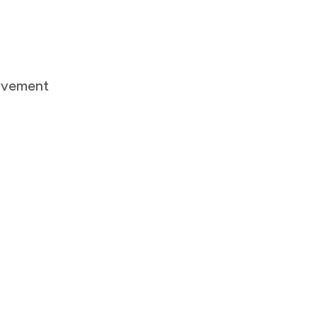
 ‌‍​ ‌‍‌‍​‍​ ‌​‌‍‌‌​ ​​​‍‌‌​ ​‍​ ​‍​‍‌‌​ ‌‌‌​‌​​‍ ‍‌ ‌​‌‍‌‌‌ ‍​‌ ‌​​‍‌‍‌ ​​‌‍‌‌‌ ​‍‌ ​ ‌ ​​‌‍‌‌‌‍​ ‌ ‌​‌‍‍‌‌ ‌‍‌‍‌‌​ ‌‌ ​​‌ ‌‌‌‍​‍‌‍ ​‌‍‍‌‌ ​ ‌‍‍​‌‍‌‌‌‍‌​​‍​‍‌ ‌