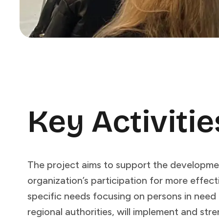
Key Activities & Learnings​​​​‌ ‍ ​‍​‍‌‍ ‌ ​‍‌‍‍‌‌‍‌ ‌‍‍‌‌‍ ‍​‍​‍​ ‍‍​‍​‍‌ ​ ‌‍​‌‌‍ ‍‌‍‍‌‌ ‌​‌ ‍‌​‍ ‍‌‍‍‌‌‍ ​‍​‍​‍ ​​‍​‍‌‍‍​‌ ​‍‌‍‌‌‌‍‌‍​‍​‍​ ‍‍​‍​‍​‍ ‌ ​ ‌ ‌​‌ ‌‌‌‍‌​‌‍‍‌‌‍ ​‍ ‌‍‍‌‌‍ ‍‌ ‌​‌‍‌‌‌‍ ‍‌ ‌​​‍ ‌‍‌‌‌‍‌​‌‍‍‌‌ ‌​​‍ ‌‍ ‌‌‍ ‌‍‌​‌‍‌‌​ ‌‌ ​​‌ ​‍‌‍‌‌‌ ​ ‌‍‌‌‌‍ ‍‌ ‌​‌‍​‌‌ ‌​‌‍‍‌‌‍ ‌‍ ‍​ ‍ ‌‍‍‌‌‍‌​​ ‌​ ‌‌​ ‌​‌‍​‌​ ‌‍​ ‌ ​ ​‌‌‍‌​​ ​‍​‍ ‌​ ‍‌​ ‌‌​ ​‌‌‍‌‌​‍ ‌​ ‌​‌‍‌‍​ ​​‌‍‌‌​‍ ‌​ ‍‌​ ‌ ​ ‍‌​ ‌ ​‍ ‌​ ​‌‌‍‌‌​ ‍‌‌‍‌​‌‍​‌​ ​​​ ​​‌‍‌‌​ ‍​​ ‌​‌‍‌‌​ ‌​​ ‍ ‌ ‌​‌ ‍‌‌ ​​‌‍‌‌​ ‌‌ ​​‌ ​‍‌‍ ‌‍‍‍‌‍‌‌‌‍​ ‌ ‌​​ ‍ ‌ ​​‌‍​‌‌ ‌​‌‍‍​​ ‌‌‍​ ‌ ‌‌‌ ​ ‌ ‌​‌‍ ‌‍ ‌‌‌​ ‌‍‌‌‌‍​ ‌ ‌​‌‍‍‌‌‍ ‌‍ ‍‌ ​ ​‍‌‌​ ‌‌‌​​‍‌‌ ‌‍‍ ‌‍‌‌‌ ‍‌​‍‌‌​ ​ ‌​‌​​‍‌‌​ ​ ‌​‌​​‍‌‌​ ​‍​ ​‍​ ​‍‌‍‌‍​ ‍​‌‍‌‌​ ‌​​ ​
The project aims to support the developmen
organization’s participation for more effecti
specific needs focusing on persons in need
regional authorities, will implement and str