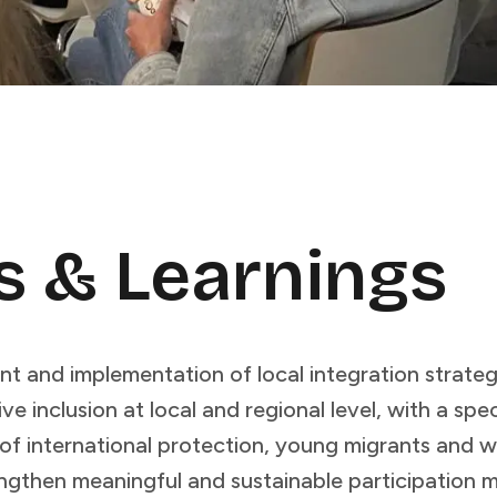
 ​ ‌​‌‍‌‍​ ‌ ​ ​ ​ ‍‌​ ‌ ​‍‌‌​ ​‍​ ​‍​‍‌‌​ ‌‌‌​‌​​‍ ‍‌ ‌​‌‍‍‌‌ ‌​‌‍ ​‌‍‌‌​ ‌‍​‍‌‍​‌‌ ​ ‌‍‌‌‌‌‌‌‌ ​‍‌‍ ​​ ‌​‍‌‌​ ​‍‌​‌‍‌ ​ ‌ ‌​‌ ‌‌‌‍‌​‌‍‍‌‌‍ ​‍‌‍‌‍‍‌‌‍‌​​ ‌​ ‌‌​ ‌​‌‍​‌​ ‌‍​ ‌ ​ ​‌‌‍‌​​ ​‍​‍ ‌​ ‍‌​ ‌‌​ ​‌‌‍‌‌​‍ ‌​ ‌​‌‍‌‍​ ​​‌‍‌‌​‍ ‌​ ‍‌​ ‌ ​ ‍‌​ ‌ ​‍ ‌​ ​‌‌‍‌‌​ ‍‌‌‍‌​‌‍​‌​ ​​​ ​​‌‍‌‌​ ‍​​ ‌​‌‍‌‌​ ‌​​‍‌‍‌ ‌​‌ ‍‌‌ ​​‌‍‌‌​ ‌‌ ​​‌ ​‍‌‍ ‌‍‍‍‌‍‌‌‌‍​ ‌ ‌​​‍‌‍‌ ​​‌‍​‌‌ ‌​‌‍‍​​ ‌‌‍​ ‌ ‌‌‌ ​ ‌ ‌​‌‍ ‌‍ ‌‌‌​ ‌‍‌‌‌‍​ ‌ ‌​‌‍‍‌‌‍ ‌‍ ‍‌ ​ ​‍‌‌​ ‌‌‌​​‍‌‌ ‌‍‍ ‌‍‌‌‌ ‍‌​‍‌‌​ ​ ‌​‌​​‍‌‌​ ​ ‌​‌​​‍‌‌​ ​‍​ ​‍​ ​‍‌‍‌‍​ ‍​‌‍‌‌​ ‌​​ ​ ​ ‌​‌‍‌‍​ ‌ ​ ​ ​ ‍‌​ ‌ ​‍‌‌​ ​‍​ ​‍​‍‌‌​ ‌‌‌​‌​​‍ ‍‌ ‌​‌‍‍‌‌ ‌​‌‍ ​‌‍‌‌​‍‌‍‌ ​​‌‍‌‌‌ ​‍‌ ​ ‌ ​​‌‍‌‌‌‍​ ‌ ‌​‌‍‍‌‌ ‌‍‌‍‌‌​ ‌‌ ​​‌ ‌‌‌‍​‍‌‍ ​‌‍‍‌‌ ​ ‌‍‍​‌‍‌‌‌‍‌​​‍​‍‌ ‌
t and implementation of local integration strateg
ve inclusion at local and regional level, with a sp
 of international protection, young migrants and 
engthen meaningful and sustainable participation m