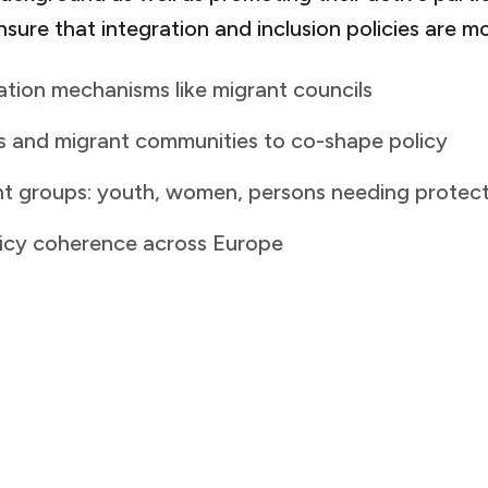
‍‍ ‌‍‌‌‌ ‍‌​‍‌‌​ ​ ‌​‌​​‍‌‌​ ​ ‌​‌​​‍‌‌​ ​‍​ ​‍‌‍‌​​ ‌‌​ ‌‌​ ​‌​ ​‍​ ‌‍​ ‌‌‌‍‌‍‌‍‌‍​ ‌​‌‍​‍​ ​‍​‍‌‌​ ​‍​ ​‍​‍‌‌​ ‌‌‌​‌​​‍ ‍‌‍​ ‌‍ ‌‍ ‍‌ ‌​‌‍‌‌‌‍ ‍‌ ‌​​‍‌‌​ ‌‌‌​​‍‌‌ ‌‍‍ ‌‍‌‌‌ ‍‌​‍‌‌​ ​ ‌​‌​​‍‌‌​ ​ ‌​‌​​‍‌‌​ ​‍​ ​‍​ ‌​​ ‌​‌‍​‍‌‍‌‍‌‍‌‍‌‍‌‌‌‍‌​​ ‌‌‌‍​ ‌‍​ ​ ‍​​ ‍​​‍‌‌​ ​‍​ ​‍​‍‌‌​ ‌‌‌​‌​​‍ ‍‌‍​ ‌‍‍​‌‍‍‌‌‍ ​‌‍‌​‌ ​‍‌‍‌‌‌‍ ‍​‍‌‌​ ‌‌‌​​‍‌‌ ‌‍‍ ‌‍‌‌‌ ‍‌​‍‌‌​ ​ ‌​‌​​‍‌‌​ ​ ‌​‌​​‍‌‌​ ​‍​ ​‍​ ‍‌‌‍‌‌‌‍​‌​ ‌‍​ ‍​​ ‌​​ ‌​​ ‌‌‌‍​‌​ ‌‍‌‍‌​‌‍‌‌​‍‌‌​ ​‍​ ​‍​‍‌‌​ ‌‌‌​‌​​‍ ‍‌ ‌​‌‍‌‌‌ ‍​‌ ‌​​ ‌‍​‍‌‍​‌‌ ​ ‌‍‌‌‌‌‌‌‌ ​‍‌‍ ​​ ‌​‍‌‌​ ​‍‌​‌‍‌ ​ ‌ ‌​‌ ‌‌‌‍‌​‌‍‍‌‌‍ ​‍‌‍‌‍‍‌‌‍‌​​ ‌​ ‌‌​ ‌​‌‍​‌​ ‌‍​ ‌ ​ ​‌‌‍‌​​ ​‍​‍ ‌​ ‍‌​ ‌‌​ ​‌‌‍‌‌​‍ ‌​ ‌​‌‍‌‍​ ​​‌‍‌‌​‍ ‌​ ‍‌​ ‌ ​ ‍‌​ ‌ ​‍ ‌​ ​‌‌‍‌‌​ ‍‌‌‍‌​‌‍​‌​ ​​​ ​​‌‍‌‌​ ‍​​ ‌​‌‍‌‌​ ‌​​‍‌‍‌ ‌​‌ ‍‌‌ ​​‌‍‌‌​ ‌‌ ​​‌ ​‍‌‍ ‌‍‍‍‌‍‌‌‌‍​ ‌ ‌​​‍‌‍‌ ​​‌‍​‌‌ ‌​‌‍‍​​ ‌‌‍​ ‌ ‌‌‌ ​ ‌ ‌​‌‍ ‌‍ ‌‌‌​ ‌‍‌‌‌‍​ ‌ ‌​‌‍‍‌‌‍ ‌‍ ‍‌ ​ ​
‍‌‌​ ​‍​ ​‍​‍‌‌​ ‌‌‌​‌​​‍ ‍‌ ‌​‌‍‌‌‌ ‍​‌ ‌​​ ‌‍​‍‌‍​‌‌ ​ ‌‍‌‌‌‌‌‌‌ ​‍‌‍ ​​ ‌​‍‌‌​ ​‍‌​‌‍‌ ​ ‌ ‌​‌ ‌‌‌‍‌​‌‍‍‌‌‍ ​‍‌‍‌‍‍‌‌‍‌​​ ‌​ ‌‌​ ‌​‌‍​‌​ ‌‍​ ‌ ​ ​‌‌‍‌​​ ​‍​‍ ‌​ ‍‌​ ‌‌​ ​‌‌‍‌‌​‍ ‌​ ‌​‌‍‌‍​ ​​‌‍‌‌​‍ ‌​ ‍‌​ ‌ ​ ‍‌​ ‌ ​‍ ‌​ ​‌‌‍‌‌​ ‍‌‌‍‌​‌‍​‌​ ​​​ ​​‌‍‌‌​ ‍​​ ‌​‌‍‌‌​ ‌​​‍‌‍‌ ‌​‌ ‍‌‌ ​​‌‍‌‌​ ‌‌ ​​‌ ​‍‌‍ ‌‍‍‍‌‍‌‌‌‍​ ‌ ‌​​‍‌‍‌ ​​‌‍​‌‌ ‌​‌‍‍​​ ‌‌‍​ ‌ ‌‌‌ ​ ‌ ‌​‌‍ ‌‍ ‌‌‌​ ‌‍‌‌‌‍​ ‌ ‌​‌‍‍‌‌‍ ‌‍ ‍‌ ​ ​‍‌‌​ ‌‌‌​​‍‌‌ ‌‍‍ ‌‍‌‌‌ ‍‌​‍‌‌​ ​ ‌​‌​​‍‌‌​ ​ ‌​‌​​‍‌‌​ ​‍​ ​‍‌‍‌​​ ‌‌​ ‌‌​ ​‌​ ​‍​ ‌‍​ ‌‌‌‍‌‍‌‍‌‍​ ‌​‌‍​‍​ ​‍​‍‌‌​ ​‍​ ​‍​‍‌‌​ ‌‌‌​‌​​‍ ‍‌‍​ ‌‍ ‌‍ ‍‌ ‌​‌‍‌‌‌‍ ‍‌ ‌​​‍‌‌​ ‌‌‌​​‍‌‌ ‌‍‍ ‌‍‌‌‌ ‍‌​‍‌‌​ ​ ‌​‌​​‍‌‌​ ​ ‌​‌​​‍‌‌​ ​‍​ ​‍​ ​‌‌‍​ ​ ‌​​ ‌‍​ ‌ ​ ​ ​ ​‌‌‍‌​​ ‌‌​ ‌ ‌‍​ ‌‍​‌​‍‌‌​ ​‍​ ​‍​‍‌‌​ ‌‌‌​‌​​‍ ‍‌‍​ ‌‍‍​‌‍‍‌‌‍ ​‌‍‌​‌ ​‍‌‍‌‌‌‍ ‍​‍‌‌​ ‌‌‌​​‍‌‌ ‌‍‍ ‌‍‌‌‌ ‍‌​‍‌‌​ ​ ‌​‌​​‍‌‌​ ​ ‌​‌​​‍‌‌​ ​‍​ ​‍​ ​ ​ ‍‌​ ‍​‌‍​ ‌‍‌‌‌‍‌‌​ ‍‌​ ​​​ ​‌‌‍​ ​ ‍‌‌‍‌‌​‍‌‌​ ​‍​ ​‍​‍‌‌​ ‌‌‌​‌​​‍ ‍‌ ‌​‌‍‌‌‌ ‍​‌ ‌​​‍‌‍‌ ​​‌‍‌‌‌ ​‍‌ ​ ‌ ​​‌‍‌‌‌‍​ ‌ ‌​‌‍‍‌‌ ‌‍‌‍‌‌​ ‌‌ ​​‌ ‌‌‌‍​‍‌‍ ​‌‍‍‌‌ ​ ‌‍‍​‌‍‌‌‌‍‌​​‍​‍‌ ‌
​​‍‌‌ ‌‍‍ ‌‍‌‌‌ ‍‌​‍‌‌​ ​ ‌​‌​​‍‌‌​ ​ ‌​‌​​‍‌‌​ ​‍​ ​‍​ ‍​​ ‍‌​ ‌‍‌‍‌‍​ ‌ ​ ​ ‌‍​‌‌‍​‌​ ‍‌‌‍‌‌‌‍​‍​ ‌‍​‍‌‌​ ​‍​ ​‍​‍‌‌​ ‌‌‌​‌​​‍ ‍‌ ‌​‌‍‌‌‌ ‍​‌ ‌​​ ‌‍​‍‌‍​‌‌ ​ ‌‍‌‌‌‌‌‌‌ ​‍‌‍ ​​ ‌​‍‌‌​ ​‍‌​‌‍‌ ​ ‌ ‌​‌ ‌‌‌‍‌​‌‍‍‌‌‍ ​‍‌‍‌‍‍‌‌‍‌​​ ‌​ ‌‌​ ‌​‌‍​‌​ ‌‍​ ‌ ​ ​‌‌‍‌​​ ​‍​‍ ‌​ ‍‌​ ‌‌​ ​‌‌‍‌‌​‍ ‌​ ‌​‌‍‌‍​ ​​‌‍‌‌​‍ ‌​ ‍‌​ ‌ ​ ‍‌​ ‌ ​‍ ‌​ ​‌‌‍‌‌​ ‍‌‌‍‌​‌‍​‌​ ​​​ ​​‌‍‌‌​ ‍​​ ‌​‌‍‌‌​ ‌​​‍‌‍‌ ‌​‌ ‍‌‌ ​​‌‍‌‌​ ‌‌ ​​‌ ​‍‌‍ ‌‍‍‍‌‍‌‌‌‍​ ‌ ‌​​‍‌‍‌ ​​‌‍​‌‌ ‌​‌‍‍​​ ‌‌‍​ ‌ ‌‌‌ ​ ‌ ‌​‌‍ ‌‍ ‌‌‌​ ‌‍‌‌‌‍​ ‌ ‌​‌‍‍‌‌‍ ‌‍ ‍‌ ​ ​‍‌‌​ ‌‌‌​​‍‌‌ ‌‍‍ ‌‍‌‌‌ ‍‌​‍‌‌​ ​ ‌​‌​​‍‌‌​ ​ ‌​‌​​‍‌‌​ ​‍​ ​‍‌‍‌​​ ‌‌​ ‌‌​ ​‌​ ​‍​ ‌‍​ ‌‌‌‍‌‍‌‍‌‍​ ‌​‌‍​‍​ ​‍​‍‌‌​ ​‍​ ​‍​‍‌‌​ ‌‌‌​‌​​‍ ‍‌‍​ ‌‍ ‌‍ ‍‌ ‌​‌‍‌‌‌‍ ‍‌ ‌​​‍‌‌​ ‌‌‌​​‍‌‌ ‌‍‍ ‌‍‌‌‌ ‍‌​‍‌‌​ ​ ‌​‌​​‍‌‌​ ​ ‌​‌​​‍‌‌​ ​‍​ ​‍​ ‌‌​ ‍​​ ​‍​ ‌​​ ‌ ‌‍​ ​ ​ ‌‍​ ​ ​‌‌‍​ ​ ‌ ‌‍‌‍​‍‌‌​ ​‍​ ​‍​‍‌‌​ ‌‌‌​‌​​‍ ‍‌‍​ ‌‍‍​‌‍‍‌‌‍ ​‌‍‌​‌ ​‍‌‍‌‌‌‍ ‍​‍‌‌​ ‌‌‌​​‍‌‌ ‌‍‍ ‌‍‌‌‌ ‍‌​‍‌‌​ ​ ‌​‌​​‍‌‌​ ​ ‌​‌​​‍‌‌​ ​‍​ ​‍​ ‍​​ ‍‌​ ‌‍‌‍‌‍​ ‌ ​ ​ ‌‍​‌‌‍​‌​ ‍‌‌‍‌‌‌‍​‍​ ‌‍​‍‌‌​ ​‍​ ​‍​‍‌‌​ ‌‌‌​‌​​‍ ‍‌ ‌​‌‍‌‌‌ ‍​‌ ‌​​‍‌‍‌ ​​‌‍‌‌‌ ​‍‌ ​ ‌ ​​‌‍‌‌‌‍​ ‌ ‌​‌‍‍‌‌ ‌‍‌‍‌‌​ ‌‌ ​​‌ ‌‌‌‍​‍‌‍ ​‌‍‍‌‌ ​ ‌‍‍​‌‍‌‌‌‍‌​​‍​‍‌ ‌
‌‌​ ​ ‌‍​‌​‍‌‌​ ​‍​ ​‍​‍‌‌​ ‌‌‌​‌​​‍ ‍‌‍​ ‌‍‍​‌‍‍‌‌‍ ​‌‍‌​‌ ​‍‌‍‌‌‌‍ ‍​‍‌‌​ ‌‌‌​​‍‌‌ ‌‍‍ ‌‍‌‌‌ ‍‌​‍‌‌​ ​ ‌​‌​​‍‌‌​ ​ ‌​‌​​‍‌‌​ ​‍​ ​‍​ ​ ​ ‍​​ ‌​​ ‌‌​ ​‌‌‍‌‌​ ‌‌​ ​​‌‍‌​‌‍​‍‌‍​ ‌‍‌‌​‍‌‌​ ​‍​ ​‍​‍‌‌​ ‌‌‌​‌​​‍ ‍‌ ‌​‌‍‌‌‌ ‍​‌ ‌​​ ‌‍​‍‌‍​‌‌ ​ ‌‍‌‌‌‌‌‌‌ ​‍‌‍ ​​ ‌​‍‌‌​ ​‍‌​‌‍‌ ​ ‌ ‌​‌ ‌‌‌‍‌​‌‍‍‌‌‍ ​‍‌‍‌‍‍‌‌‍‌​​ ‌​ ‌‌​ ‌​‌‍​‌​ ‌‍​ ‌ ​ ​‌‌‍‌​​ ​‍​‍ ‌​ ‍‌​ ‌‌​ ​‌‌‍‌‌​‍ ‌​ ‌​‌‍‌‍​ ​​‌‍‌‌​‍ ‌​ ‍‌​ ‌ ​ ‍‌​ ‌ ​‍ ‌​ ​‌‌‍‌‌​ ‍‌‌‍‌​‌‍​‌​ ​​​ ​​‌‍‌‌​ ‍​​ ‌​‌‍‌‌​ ‌​​‍‌‍‌ ‌​‌ ‍‌‌ ​​‌‍‌‌​ ‌‌ ​​‌ ​‍‌‍ ‌‍‍‍‌‍‌‌‌‍​ ‌ ‌​​‍‌‍‌ ​​‌‍​‌‌ ‌​‌‍‍​​ ‌‌‍​ ‌ ‌‌‌ ​ ‌ ‌​‌‍ ‌‍ ‌‌‌​ ‌‍‌‌‌‍​ ‌ ‌​‌‍‍‌‌‍ ‌‍ ‍‌ ​ ​‍‌‌​ ‌‌‌​​‍‌‌ ‌‍‍ ‌‍‌‌‌ ‍‌​‍‌‌​ ​ ‌​‌​​‍‌‌​ ​ ‌​‌​​‍‌‌​ ​‍​ ​‍‌‍‌​​ ‌‌​ ‌‌​ ​‌​ ​‍​ ‌‍​ ‌‌‌‍‌‍‌‍‌‍​ ‌​‌‍​‍​ ​‍​‍‌‌​ ​‍​ ​‍​‍‌‌​ ‌‌‌​‌​​‍ ‍‌‍​ ‌‍ ‌‍ ‍‌ ‌​‌‍‌‌‌‍ ‍‌ ‌​​‍‌‌​ ‌‌‌​​‍‌‌ ‌‍‍ ‌‍‌‌‌ ‍‌​‍‌‌​ ​ ‌​‌​​‍‌‌​ ​ ‌​‌​​‍‌‌​ ​‍​ ​‍​ ​‍​ ‌‌​ ​‌​ ‌‌​ ​ ‌‍‌‍‌‍​ ​ ‌ ‌‍​‍‌‍‌‌​ ​ ‌‍​‌​‍‌‌​ ​‍​ ​‍​‍‌‌​ ‌‌‌​‌​​‍ ‍‌‍​ ‌‍‍​‌‍‍‌‌‍ ​‌‍‌​‌ ​‍‌‍‌‌‌‍ ‍​‍‌‌​ ‌‌‌​​‍‌‌ ‌‍‍ ‌‍‌‌‌ ‍‌​‍‌‌​ ​ ‌​‌​​‍‌‌​ ​ ‌​‌​​‍‌‌​ ​‍​ ​‍​ ​ ​ ‍​​ ‌​​ ‌‌​ ​‌‌‍‌‌​ ‌‌​ ​​‌‍‌​‌‍​‍‌‍​ ‌‍‌‌​‍‌‌​ ​‍​ ​‍​‍‌‌​ ‌‌‌​‌​​‍ ‍‌ ‌​‌‍‌‌‌ ‍​‌ ‌​​‍‌‍‌ ​​‌‍‌
 ​ ​‌‌‍‌​​ ​‍​‍ ‌​ ‍‌​ ‌‌​ ​‌‌‍‌‌​‍ ‌​ ‌​‌‍‌‍​ ​​‌‍‌‌​‍ ‌​ ‍‌​ ‌ ​ ‍‌​ ‌ ​‍ ‌​ ​‌‌‍‌‌​ ‍‌‌‍‌​‌‍​‌​ ​​​ ​​‌‍‌‌​ ‍​​ ‌​‌‍‌‌​ ‌​​‍‌‍‌ ‌​‌ ‍‌‌ ​​‌‍‌‌​ ‌‌ ​​‌ ​‍‌‍ ‌‍‍‍‌‍‌‌‌‍​ ‌ ‌​​‍‌‍‌ ​​‌‍​‌‌ ‌​‌‍‍​​ ‌‌‍​ ‌ ‌‌‌ ​ ‌ ‌​‌‍ ‌‍ ‌‌‌​ ‌‍‌‌‌‍​ ‌ ‌​‌‍‍‌‌‍ ‌‍ ‍‌ ​ ​‍‌‌​ ‌‌‌​​‍‌‌ ‌‍‍ ‌‍‌‌‌ ‍‌​‍‌‌​ ​ ‌​‌​​‍‌‌​ ​ ‌​‌​​‍‌‌​ ​‍​ ​‍‌‍‌​​ ‌‌​ ‌‌​ ​‌​ ​‍​ ‌‍​ ‌‌‌‍‌‍‌‍‌‍​ ‌​‌‍​‍​ ​‍​‍‌‌​ ​‍​ ​‍​‍‌‌​ ‌‌‌​‌​​‍ ‍‌‍​ ‌‍ ‌‍ ‍‌ ‌​‌‍‌‌‌‍ ‍‌ ‌​​‍‌‌​ ‌‌‌​​‍‌‌ ‌‍‍ ‌‍‌‌‌ ‍‌​‍‌‌​ ​ ‌​‌​​‍‌‌​ ​ ‌​‌​​‍‌‌​ ​‍​ ​‍‌‍​‍‌‍‌‍‌‍‌​‌‍‌‍​ ‌​‌‍​ ‌‍‌‌​ ‌‍‌‍​ ​ ​​‌‍​‌‌‍​‌​‍‌‌​ ​‍​ ​‍​‍‌‌​ ‌‌‌​‌​​‍ ‍‌‍​ ‌‍‍​‌‍‍‌‌‍ ​‌‍‌​‌ ​‍‌‍‌‌‌‍ ‍​‍‌‌​ ‌‌‌​​‍‌‌ ‌‍‍ ‌‍‌‌‌ ‍‌​‍‌‌​ ​ ‌​‌​​‍‌‌​ ​ ‌​‌​​‍‌‌​ ​‍​ ​‍​ ​ ​ ‌ ​ ​​​ ​‍​ ‌ ​ ​‌​ ​​‌‍​‍‌‍‌​‌‍​ ​ ​​‌‍​ ​‍‌‌​ ​‍​ ​‍​‍‌‌​ ‌‌‌​‌​​‍ ‍‌ ‌​‌‍‌‌‌ ‍​‌ ‌​​‍‌‍‌ ​​‌‍‌‌‌ ​‍‌ ​ ‌ ​​‌‍‌‌‌‍​ ‌ ‌​‌‍‍‌‌ ‌‍‌‍‌‌​ ‌‌ ​​‌ ‌‌‌‍​‍‌‍ ​‌‍‍‌‌ ​ ‌‍‍​‌‍‌‌‌‍‌​​‍​‍‌ ‌