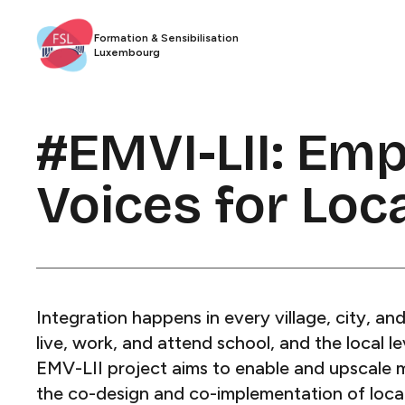
Formation & Sensibilisation
Luxembourg​​​​‌ ‍ ​‍​‍‌‍ ‌ ​‍‌‍‍‌‌‍‌ ‌‍‍‌‌‍ ‍​‍​‍​ ‍‍​‍​‍‌ ​ ‌‍​‌‌‍ ‍‌‍‍‌‌ ‌​‌ ‍‌​‍ ‍‌‍‍‌‌‍ ​‍​‍​‍ ​​‍​‍‌‍‍​‌ ​‍‌‍‌‌‌‍‌‍​‍​‍​ ‍‍​‍​‍​‍ ‌ ​ ‌ ‌​‌ ‌‌‌‍‌​‌‍‍‌‌‍ ​‍ ‌‍‍‌‌‍ ‍‌ ‌​‌‍‌‌‌‍ ‍‌ ‌​​‍ ‌‍‌‌‌‍‌​‌‍‍‌‌ ‌​​‍ ‌‍ ‌‌‍ ‌‍‌​‌‍‌‌​ ‌‌ ​​‌ ​‍‌‍‌‌‌ ​ ‌‍‌‌‌‍ ‍‌ ‌​‌‍​‌‌ ‌​‌‍‍‌‌‍ ‌‍ ‍​ ‍ ‌‍‍‌‌‍‌​​ ‌‌ ​ ‌‍‍‌‌ ‌​‌‍‌‌‌‌​ ‌‍‌‌‌ ‌​‌ ‌​‌‍‍‌‌‍ ‍‌‍‌ ‌ ​ ​ ‍ ‌ ‌​‌ ‍‌‌ ​​‌‍‌‌​ ‌‌ ​ ‌‍‍‌‌ ‌​‌‍‌‌‌‌​ ‌‍‌‌‌ ‌​‌ ‌​‌‍‍‌‌‍ ‍‌‍‌ ‌ ​ ​ ‍ ‌ ​​‌‍​‌‌ ‌​‌‍‍​​ ‌‌‍​‍‌ ​‍‌‍​‌‌‍ ‍‌‍‌​‌‍‍‌‌‍ ‍‌‍‌ ​‍ ‍‌‍​‍‌ ​‍‌‍​‌‌‍ ‍‌‍‌​‌​ ‍‌‍​‌‌‍ ‌‌‍‌‌​ ‌‍​‍‌‍​‌‌ ​ ‌‍‌‌‌‌‌‌‌ ​‍‌‍ ​​ ‌​‍‌‌​ ​‍‌​‌‍‌ ​ ‌ ‌​‌ ‌‌‌‍‌​‌‍‍‌‌‍ ​‍‌‍‌‍‍‌‌‍‌​​ ‌‌ ​ ‌‍‍‌‌ ‌​‌‍‌‌‌‌​ ‌‍‌‌‌ ‌​‌ ‌​‌‍‍‌‌‍ ‍‌‍‌ ‌ ​ ​‍‌‍‌ ‌​‌ ‍‌‌ ​​‌‍‌‌​ ‌‌ ​ ‌‍‍‌‌ ‌​‌‍‌‌‌‌​ ‌‍‌‌‌ ‌​‌ ‌​‌‍‍‌‌‍ ‍‌‍‌ ‌ ​ ​‍‌‍‌ ​​‌‍​‌‌ ‌​‌‍‍​​ ‌‌‍​‍‌ ​‍‌‍​‌‌‍ ‍‌‍‌​‌‍‍‌‌‍ ‍‌‍‌ ​‍ ‍‌‍​‍‌ ​‍‌‍​‌‌‍ ‍‌‍‌​‌​ ‍‌‍​‌‌‍ ‌‌‍‌‌​‍‌‍‌ ​​‌‍‌‌‌ ​‍‌ ​ ‌ ​​‌‍‌‌‌‍​ ‌ ‌​‌‍‍‌‌ ‌‍‌‍‌‌​ ‌‌ ​​‌ ‌‌‌‍​‍‌‍ ​‌‍‍‌‌ ​ ‌‍‍​‌‍‌‌‌‍‌​​‍​‍‌ ‌
#EMVI-LII: Em
Voices for Local Integration​​​​‌ ‍ ​‍​‍‌‍ ‌ ​‍‌‍‍‌‌‍‌ ‌‍‍‌‌‍ ‍​‍​‍​ ‍‍​‍​‍‌ ​ ‌‍​‌‌‍ ‍‌‍‍‌‌ ‌​‌ ‍‌​‍ ‍‌‍‍‌‌‍ ​‍​‍​‍ ​​‍​‍‌‍‍​‌ ​‍‌‍‌‌‌‍‌‍​‍​‍​ ‍‍​‍​‍​‍ ‌ ​ ‌ ‌​‌ ‌‌‌‍‌​‌‍‍‌‌‍ ​‍ ‌‍‍‌‌‍ ‍‌ ‌​‌‍‌‌‌‍ ‍‌ ‌​​‍ ‌‍‌‌‌‍‌​‌‍‍‌‌ ‌​​‍ ‌‍ ‌‌‍ ‌‍‌​‌‍‌‌​ ‌‌ ​​‌ ​‍‌‍‌‌‌ ​ ‌‍‌‌‌‍ ‍‌ ‌​‌‍​‌‌ ‌​‌‍‍‌‌‍ ‌‍ ‍​ ‍ ‌‍‍‌‌‍‌​​ ‌​ ‌‌​ ‌​‌‍​‌​ ‌‍​ ‌ ​ ​‌‌‍‌​​ ​‍​‍ ‌​ ‍‌​ ‌‌​ ​‌‌‍‌‌​‍ ‌​ ‌​‌‍‌‍​ ​​‌‍‌‌​‍ ‌​ ‍‌​ ‌ ​ ‍‌​ ‌ ​‍ ‌​ ​‌‌‍‌‌​ ‍‌‌‍‌​‌‍​‌​ ​​​ ​​‌‍‌‌​ ‍​​ ‌​‌‍‌‌​ ‌​​ ‍ ‌ ‌​‌ ‍‌‌ ​​‌‍‌‌​ ‌‌ ​​‌ ​‍‌‍ ‌‍‍‍‌‍‌‌‌‍​ ‌ ‌​​ ‍ ‌ ​​‌‍​‌‌ 
Integration happens in every village, city, a
live, work, and attend school, and the local le
EMV-LII project aims to enable and upscale mi
the co-design and co-implementation of local 