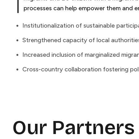
processes can help empower them and ensure that integration and inclusion policies are more effective and reflect real needs.​​​​‌ ‍ ​‍​‍‌‍ ‌ ​‍‌‍‍‌‌‍‌ ‌‍‍‌‌‍ ‍​‍​‍​ ‍‍​‍​‍‌ ​ ‌‍​‌‌‍ ‍‌‍‍‌‌ ‌​‌ ‍‌​‍ ‍‌‍‍‌‌‍ ​‍​‍​‍ ​​‍​‍‌‍‍​‌ ​‍‌‍‌‌‌‍‌‍​‍​‍​ ‍‍​‍​‍​‍ ‌ ​ ‌ ‌​‌ ‌‌‌‍‌​‌‍‍‌‌‍ ​‍ ‌‍‍‌‌‍ ‍‌ ‌​‌‍‌‌‌‍ ‍‌ ‌​​‍ ‌‍‌‌‌‍‌​‌‍‍‌‌ ‌​​‍ ‌‍ ‌‌‍ ‌‍‌​‌‍‌‌​ ‌‌ ​​‌ ​‍‌‍‌‌‌ ​ ‌‍‌‌‌‍ ‍‌ ‌​‌‍​‌‌ ‌​‌‍‍‌‌‍ ‌‍ ‍​ ‍ ‌‍‍‌‌‍‌​​ ‌​ ‌‌​ ‌​‌‍​‌​ ‌‍​ ‌ ​ ​‌‌‍‌​​ ​‍​‍ ‌​ ‍‌​ ‌‌​ ​‌‌‍‌‌​‍ ‌​ ‌​‌‍‌‍​ ​​‌‍‌‌​‍ ‌​ ‍‌​ ‌ ​ ‍‌​ ‌ ​‍ ‌​ ​‌‌‍‌‌​ ‍‌‌‍‌​‌‍​‌​ ​​​ ​​‌‍‌‌​ ‍​​ ‌​‌‍‌‌​ ‌​​ ‍ ‌ ‌​‌ ‍‌‌ ​​‌‍‌‌​ ‌‌ ​​‌ ​‍‌‍ ‌‍‍‍‌‍‌‌‌‍​ ‌ ‌​​ ‍ ‌ ​​‌‍​‌‌ ‌​‌‍‍​​ ‌‌‍​ ‌ ‌‌‌ ​ ‌ ‌​‌‍ ‌‍ ‌‌‌​ ‌‍‌‌‌‍​ ‌ ‌​‌‍‍‌‌‍ ‌‍ ‍‌ ​ ​‍‌‌​ ‌‌‌​​‍‌‌ ‌
Institutionalization of sustainable participation mechanisms like migrant councils​​​​‌ ‍ ​‍​‍‌‍ ‌ ​‍‌‍‍‌‌‍‌ ‌‍‍‌‌‍ ‍​‍​‍​ ‍‍​‍​‍‌ ​ ‌‍​‌‌‍ ‍‌‍‍‌‌ ‌​‌ ‍‌​‍ ‍‌‍‍‌‌‍ ​‍​‍​‍ ​​‍​‍‌‍‍​‌ ​‍‌‍‌‌‌‍‌‍​‍​‍​ ‍‍​‍​‍​‍ ‌ ​ ‌ ‌​‌ ‌‌‌‍‌​‌‍‍‌‌‍ ​‍ ‌‍‍‌‌‍ ‍‌ ‌​‌‍‌‌‌‍ ‍‌ ‌​​‍ ‌‍‌‌‌‍‌​‌‍‍‌‌ ‌​​‍ ‌‍ ‌‌‍ ‌‍‌​‌‍‌‌​ ‌‌ ​​‌ ​‍‌‍‌‌‌ ​ ‌‍‌‌‌‍ ‍‌ ‌​‌‍​‌‌ ‌​‌‍‍‌‌‍ ‌‍ ‍​ ‍ ‌‍‍‌‌‍‌​​ ‌​ ‌‌​ ‌​‌‍​‌​ ‌‍​ ‌ ​ ​‌‌‍‌​​ ​‍​‍ ‌​ ‍‌​ ‌‌​ ​‌‌‍‌‌​‍ ‌​ ‌​‌‍‌‍​ ​​‌‍‌‌​‍ ‌​ ‍‌​ ‌ ​ ‍‌​ ‌ ​‍ ‌​ ​‌‌‍‌‌​ ‍‌‌‍‌​‌‍​‌​ ​​​ ​​‌‍‌‌​ ‍​​ ‌​‌‍‌‌​ ‌​​ ‍ ‌ ‌​‌ ‍‌‌ ​​‌‍‌‌​ ‌‌ ​​‌ ​‍‌‍ ‌‍‍‍‌‍‌‌‌‍​ ‌ ‌​​ ‍ ‌ ​​‌‍​‌‌ ‌​‌‍‍​​ ‌‌‍​ ‌ ‌‌‌ ​ ‌ ‌​‌‍ ‌‍ ‌‌‌​ ‌‍‌‌‌‍​ ‌ ‌​‌‍‍‌‌‍ ‌‍ ‍‌ ​ ​‍‌‌​ ‌‌‌​​‍‌‌ ‌‍‍ ‌‍‌‌‌ ‍‌​‍‌‌​ ​ ‌​‌​​‍‌‌​ ​ ‌​‌​​‍‌‌​ ​‍​ ​‍‌‍‌​​ ‌‌​ ‌‌​ ​‌​ ​‍​ ‌‍​ ‌‌‌‍‌‍‌‍‌‍​ ‌​‌‍​‍​ ​‍​‍‌‌​ ​‍​ ​‍​‍‌‌​ ‌‌‌​‌​​‍ ‍‌‍​ ‌‍ ‌‍ ‍‌ ‌​‌‍‌‌‌‍ ‍‌ ‌​​‍‌‌​ ‌‌‌​​‍‌‌ ‌‍‍ ‌‍‌‌‌ ‍‌​‍‌‌​ ​ ‌​‌​​‍‌‌​ ​ ‌​‌​​‍‌‌​ ​‍​ ​‍​ ​‌‌‍​ ​ ‌​​ ‌‍​ ‌ ​ ​ ​ ​‌‌‍‌​​ ‌‌​ ‌ ‌‍​ ‌‍​‌​‍‌‌​ ​‍​ ​‍​‍‌‌​ ‌‌‌​‌​​‍ ‍‌‍​ ‌‍‍​‌‍‍‌‌‍ ​‌‍‌​‌ ​‍‌‍‌‌‌‍ ‍​‍‌‌​ ‌‌‌​​‍‌‌ ‌‍‍ ‌‍‌‌‌ ‍‌​‍‌‌​ ​ ‌​‌​​‍‌‌​ ​ ‌​‌​​‍‌‌​ ​‍​ ​‍​ ​ ​ ‍‌​ ‍​‌‍​ ‌‍‌‌‌‍‌‌​ ‍‌​ ​​​ ​‌‌‍​ ​ ‍‌‌‍‌‌​
Strengthened capacity of local authorities and migrant communities to co-shape policy ​​​​‌ ‍ ​‍​‍‌‍ ‌ ​‍‌‍‍‌‌‍‌ ‌‍‍‌‌‍ ‍​‍​‍​ ‍‍​‍​‍‌ ​ ‌‍​‌‌‍ ‍‌‍‍‌‌ ‌​‌ ‍‌​‍ ‍‌‍‍‌‌‍ ​‍​‍​‍ ​​‍​‍‌‍‍​‌ ​‍‌‍‌‌‌‍‌‍​‍​‍​ ‍‍​‍​‍​‍ ‌ ​ ‌ ‌​‌ ‌‌‌‍‌​‌‍‍‌‌‍ ​‍ ‌‍‍‌‌‍ ‍‌ ‌​‌‍‌‌‌‍ ‍‌ ‌​​‍ ‌‍‌‌‌‍‌​‌‍‍‌‌ ‌​​‍ ‌‍ ‌‌‍ ‌‍‌​‌‍‌‌​ ‌‌ ​​‌ ​‍‌‍‌‌‌ ​ ‌‍‌‌‌‍ ‍‌ ‌​‌‍​‌‌ ‌​‌‍‍‌‌‍ ‌‍ ‍​ ‍ ‌‍‍‌‌‍‌​​ ‌​ ‌‌​ ‌​‌‍​‌​ ‌‍​ ‌ ​ ​‌‌‍‌​​ ​‍​‍ ‌​ ‍‌​ ‌‌​ ​‌‌‍‌‌​‍ ‌​ ‌​‌‍‌‍​ ​​‌‍‌‌​‍ ‌​ ‍‌​ ‌ ​ ‍‌​ ‌ ​‍ ‌​ ​‌‌‍‌‌​ ‍‌‌‍‌​‌‍​‌​ ​​​ ​​‌‍‌‌​ ‍​​ ‌​‌‍‌‌​ ‌​​ ‍ ‌ ‌​‌ ‍‌‌ ​​‌‍‌‌​ ‌‌ ​​‌ ​‍‌‍ ‌‍‍‍‌‍‌‌‌‍​ ‌ ‌​​ ‍ ‌ ​​‌‍​‌‌ ‌​‌‍‍​​ ‌‌‍​ ‌ ‌‌‌ ​ ‌ ‌​‌‍ ‌‍ ‌‌‌​ ‌‍‌‌‌‍​ ‌ ‌​‌‍‍‌‌‍ ‌‍ ‍‌ ​ ​‍‌‌​ ‌‌‌​​‍‌‌ ‌‍‍ ‌‍‌‌‌ ‍‌​‍‌‌​ ​ ‌​‌​​‍‌‌​ ​ ‌​‌​​‍‌‌​ ​‍​ ​‍‌‍‌​​ ‌‌​ ‌‌​ ​‌​ ​‍​ ‌‍​ ‌‌‌‍‌‍‌‍‌‍​ ‌​‌‍​‍​ ​‍​‍‌‌​ ​‍​ ​‍​‍‌‌​ ‌‌‌​‌​​‍ ‍‌‍​ ‌‍ ‌‍ ‍‌ ‌​‌‍‌‌‌‍ ‍‌ ‌​​‍‌‌​ ‌‌‌​​‍‌‌ ‌‍‍ ‌‍‌‌‌ ‍‌​‍‌‌​ ​ ‌​‌​​‍‌‌​ ​ ‌​‌​​‍‌‌​ ​‍​ ​‍​ ‌‌​ ‍​​ ​‍​ ‌​​ ‌ ‌‍​ ​ ​ ‌‍​ ​ ​‌‌‍​ ​ ‌ ‌‍‌‍​‍‌‌​ ​‍​ ​‍​‍‌‌​ ‌‌‌​‌​​‍ ‍‌‍​ ‌‍‍​‌‍‍‌‌‍ ​‌‍‌​‌ ​‍‌‍‌‌‌‍ ‍​‍‌‌​ ‌‌‌
Increased inclusion of marginalized migrant groups: youth, women, persons needing protection ​​​​‌ ‍ ​‍​‍‌‍ ‌ ​‍‌‍‍‌‌‍‌ ‌‍‍‌‌‍ ‍​‍​‍​ ‍‍​‍​‍‌ ​ ‌‍​‌‌‍ ‍‌‍‍‌‌ ‌​‌ ‍‌​‍ ‍‌‍‍‌‌‍ ​‍​‍​‍ ​​‍​‍‌‍‍​‌ ​‍‌‍‌‌‌‍‌‍​‍​‍​ ‍‍​‍​‍​‍ ‌ ​ ‌ ‌​‌ ‌‌‌‍‌​‌‍‍‌‌‍ ​‍ ‌‍‍‌‌‍ ‍‌ ‌​‌‍‌‌‌‍ ‍‌ ‌​​‍ ‌‍‌‌‌‍‌​‌‍‍‌‌ ‌​​‍ ‌‍ ‌‌‍ ‌‍‌​‌‍‌‌​ ‌‌ ​​‌ ​‍‌‍‌‌‌ ​ ‌‍‌‌‌‍ ‍‌ ‌​‌‍​‌‌ ‌​‌‍‍‌‌‍ ‌‍ ‍​ ‍ ‌‍‍‌‌‍‌​​ ‌​ ‌‌​ ‌​‌‍​‌​ ‌‍​ ‌ ​ ​‌‌‍‌​​ ​‍​‍ ‌​ ‍‌​ ‌‌​ ​‌‌‍‌‌​‍ ‌​ ‌​‌‍‌‍​ ​​‌‍‌‌​‍ ‌​ ‍‌​ ‌ ​ ‍‌​ ‌ ​‍ ‌​ ​‌‌‍‌‌​ ‍‌‌‍‌​‌‍​‌​ ​​​ ​​‌‍‌‌​ ‍​​ ‌​‌‍‌‌​ ‌​​ ‍ ‌ ‌​‌ ‍‌‌ ​​‌‍‌‌​ ‌‌ ​​‌ ​‍‌‍ ‌‍‍‍‌‍‌‌‌‍​ ‌ ‌​​ ‍ ‌ ​​‌‍​‌‌ ‌​‌‍‍​​ ‌‌‍​ ‌ ‌‌‌ ​ ‌ ‌​‌‍ ‌‍ ‌‌‌​ ‌‍‌‌‌‍​ ‌ ‌​‌‍‍‌‌‍ ‌‍ ‍‌ ​ ​‍‌‌​ ‌‌‌​​‍‌‌ ‌‍‍ ‌‍‌‌‌ ‍‌​‍‌‌​ ​ ‌​‌​​‍‌‌​ ​ ‌​‌​​‍‌‌​ ​‍​ ​‍‌‍‌​​ ‌‌​ ‌‌​ ​‌​ ​‍​ ‌‍​ ‌‌‌‍‌‍‌‍‌‍​ ‌​‌‍​‍​ ​‍​‍‌‌​ ​‍​ ​‍​‍‌‌​ ‌‌‌​‌​​‍ ‍‌‍​ ‌‍ ‌‍ ‍‌ ‌​‌‍‌‌‌‍ ‍‌ ‌​​‍‌‌​ ‌‌‌​​‍‌‌ ‌‍‍ ‌‍‌‌‌ ‍‌​‍‌‌​ ​ ‌​‌​​‍‌‌​ ​ ‌​‌​​‍‌‌​ ​‍​ ​‍​ ​‍​ ‌‌​ ​‌​ ‌‌​ ​ ‌‍‌‍‌‍​ ​ ‌ ‌‍​‍‌‍
Cross-country collaboration fostering policy coherence across Europe​​​​‌ ‍ ​‍​‍‌‍ ‌ ​‍‌‍‍‌‌‍‌ ‌‍‍‌‌‍ ‍​‍​‍​ ‍‍​‍​‍‌ ​ ‌‍​‌‌‍ ‍‌‍‍‌‌ ‌​‌ ‍‌​‍ ‍‌‍‍‌‌‍ ​‍​‍​‍ ​​‍​‍‌‍‍​‌ ​‍‌‍‌‌‌‍‌‍​‍​‍​ ‍‍​‍​‍​‍ ‌ ​ ‌ ‌​‌ ‌‌‌‍‌​‌‍‍‌‌‍ ​‍ ‌‍‍‌‌‍ ‍‌ ‌​‌‍‌‌‌‍ ‍‌ ‌​​‍ ‌‍‌‌‌‍‌​‌‍‍‌‌ ‌​​‍ ‌‍ ‌‌‍ ‌‍‌​‌‍‌‌​ ‌‌ ​​‌ ​‍‌‍‌‌‌ ​ ‌‍‌‌‌‍ ‍‌ ‌​‌‍​‌‌ ‌​‌‍‍‌‌‍ ‌‍ ‍​ ‍ ‌‍‍‌‌‍‌​​ ‌​ ‌‌​ ‌​‌‍​‌​ ‌‍​ ‌ ​ ​‌‌‍‌​​ ​‍​‍ ‌​ ‍‌​ ‌‌​ ​‌‌‍‌‌​‍ ‌​ ‌​‌‍‌‍​ ​​‌‍‌‌​‍ ‌​ ‍‌​ ‌ ​ ‍‌​ ‌ ​‍ ‌​ ​‌‌‍‌‌​ ‍‌‌‍‌​‌‍​‌​ ​​​ ​​‌‍‌‌​ ‍​​ ‌​‌‍‌‌​ ‌​​ ‍ ‌ ‌​‌ ‍‌‌ ​​‌‍‌‌​ ‌‌ ​​‌ ​‍‌‍ ‌‍‍‍‌‍‌‌‌‍​ ‌ ‌​​ ‍ ‌ ​​‌‍​‌‌ ‌​‌‍‍​​ ‌‌‍​ ‌ ‌‌‌ ​ ‌ ‌​‌‍ ‌‍ ‌‌‌​ ‌‍‌‌‌‍​ ‌ ‌​‌‍‍‌‌‍ ‌‍ ‍‌ ​ ​‍‌‌​ ‌‌‌​​‍‌‌ ‌‍‍ ‌‍‌‌‌ ‍‌​‍‌‌​ ​ ‌​‌​​‍‌‌​ ​ ‌​‌​​‍‌‌​ ​‍​ ​‍‌‍‌​​ ‌‌​ ‌‌​ ​‌​ ​‍​ ‌‍​ ‌‌‌‍‌‍‌‍‌‍​ ‌​‌‍​‍​ ​‍​‍‌‌​ ​‍​ ​‍​‍‌‌​ ‌‌‌​‌​​‍ ‍‌‍​ ‌‍ ‌‍ ‍‌ ‌​‌‍‌‌‌‍ ‍‌ ‌​​‍‌‌​ ‌‌‌​​‍‌‌ ‌‍‍ ‌‍‌‌‌ ‍‌​‍‌‌​ ​ ‌​‌​​‍‌‌​ ​ ‌​‌​​‍‌‌​ ​‍​ ​‍‌‍​‍‌‍‌‍‌‍‌​‌‍‌‍​ ‌​‌‍​ ‌‍‌‌​ ‌‍‌‍​ ​ ​​‌‍​‌‌‍​‌​‍‌‌​ ​‍​ ​‍​‍‌‌​ ‌‌‌​‌​​‍ ‍‌‍​ ‌‍‍​‌‍‍‌‌‍ ​‌‍‌​‌ ​‍‌‍‌‌‌‍ ‍​‍‌‌​ ‌‌‌​​‍‌‌ ‌‍‍ ‌‍‌‌‌ ‍‌​‍‌‌​ ​ ‌​‌​​‍‌‌​ ​ ‌​‌​​‍‌‌​ ​‍​ ​‍​ ​ ​ ‌ ​ ​​​ ​‍​ ‌ ​ ​‌​ ​​‌‍​‍‌‍‌​‌‍​ ​ ​​‌‍​ ​‍‌‌​ ​‍​ ​‍​‍‌‌​ ‌‌‌​‌​​‍ ‍‌ ‌​‌‍‌‌‌ ‍​‌ ‌​​ ‌‍​‍‌‍​‌‌ ​ ‌‍‌‌‌‌‌‌‌ ​‍‌‍ ​​ ‌​‍‌‌​ ​‍‌​‌‍‌ ​ ‌ ‌​‌ ‌‌‌‍‌​‌‍‍‌‌‍ ​‍‌‍‌‍‍‌‌‍‌​​ ‌​ ‌‌​ ‌​‌‍​‌​ ‌‍​ ‌
Our Partners