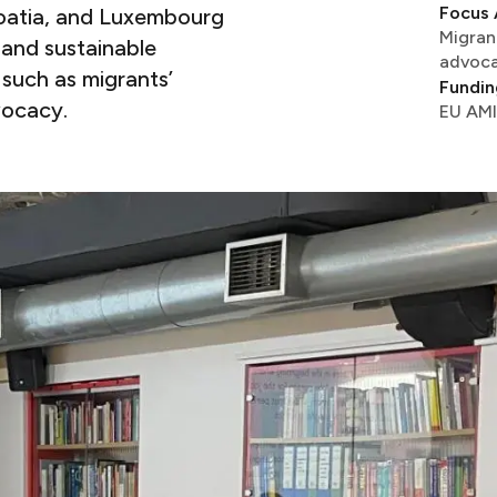
Focus 
roatia, and Luxembourg
Migrant
and sustainable
advocacy, inclusive policy​​​​‌ ‍ ​‍​‍‌‍ ‌ ​‍‌‍‍‌‌‍‌ ‌‍‍‌‌‍ ‍​‍​‍​ ‍‍​‍​‍‌ ​ ‌‍​‌‌‍ ‍‌‍‍‌‌ ‌​‌ ‍‌​‍ ‍‌‍‍‌‌‍ ​‍​‍​‍ ​​‍​‍‌‍‍​‌ ​‍‌‍‌‌‌‍‌‍​‍​‍​ ‍‍​‍​‍​‍ ‌ ​ ‌ ‌​‌ ‌‌‌‍‌​‌‍‍‌‌‍ ​‍ ‌‍‍‌‌‍ ‍‌ ‌​‌‍‌‌‌‍ ‍‌ ‌​​‍ ‌‍‌‌‌‍‌​‌‍‍‌‌ ‌​​‍ ‌‍ ‌‌‍ ‌‍‌​‌‍‌‌​ ‌‌ ​​‌ ​‍‌‍‌‌‌ ​ ‌‍‌‌‌‍ ‍‌ ‌​‌‍​‌‌ ‌​‌‍‍‌‌‍ ‌‍ ‍​ ‍ ‌‍‍‌‌‍‌​​ ‌​ ‌‌​ ‌​‌‍​‌​ ‌‍​ ‌ ​ ​‌‌‍‌​​ ​‍​‍ ‌​ ‍
 such as migrants’
Fundin
​‌‍‌‌‌ ​ ‌‍​ ‌ ​‍‌‍‍‌‌ ​​‌ ‌​‌‍‍‌‌‍ ‌‍ ‍​‍‌‍‌ ​​‌‍‌‌‌ ​‍‌ ​ ‌ ​​‌‍‌‌‌‍​ ‌ ‌​‌‍‍‌‌ ‌‍‌‍‌‌​ ‌‌ ​​‌ ‌‌‌‍​‍‌‍ ​‌‍‍‌‌ ​ ‌‍‍​‌‍‌‌‌‍‌​​‍​‍‌ ‌
EU AMIF – Asylum, Migration and Integration Fund​​​​‌ ‍ ​‍​‍‌‍ ‌ ​‍‌‍‍‌‌‍‌ ‌‍‍‌‌‍ ‍​‍​‍​ ‍‍​‍​‍‌ ​ ‌‍​‌‌‍ ‍‌‍‍‌‌ ‌​‌ ‍‌​‍ ‍‌‍‍‌‌‍ ​‍​‍​‍ ​​‍​‍‌‍‍​‌ ​‍‌‍‌‌‌‍‌‍​‍​‍​ ‍‍​‍​‍​‍ ‌ ​ ‌ ‌​‌