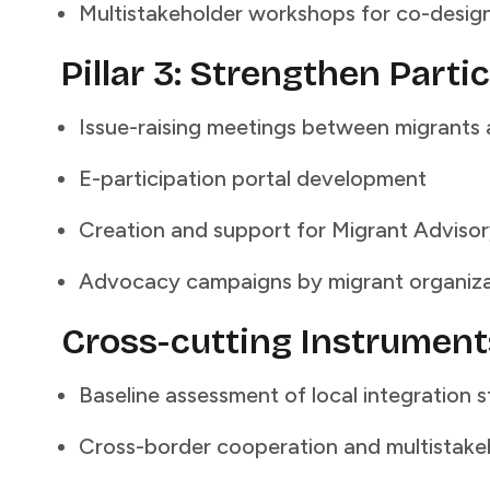
Multistakeholder workshops for co-designed strategies​​​​‌ ‍ ​‍​‍‌‍ ‌ ​‍‌‍‍‌‌‍‌ ‌‍‍‌‌‍ ‍​‍​‍​ ‍‍​‍​‍‌ ​ ‌‍​‌‌‍ ‍‌‍‍‌‌ ‌​‌ ‍‌​‍ ‍‌‍‍‌‌‍ ​‍​‍​‍ ​​‍​‍‌‍‍​‌ ​‍‌‍‌‌‌‍‌‍​‍​‍​ ‍‍​‍​‍​‍ ‌ ​ ‌ ‌​‌ ‌‌‌‍‌​‌‍‍‌‌‍ ​‍ ‌‍‍‌‌‍ ‍‌ ‌​‌‍‌‌‌‍ ‍‌ ‌​​‍ ‌‍‌‌‌‍‌​‌‍‍‌‌ ‌​​‍ ‌‍ ‌‌‍ ‌‍‌​‌‍‌‌​ ‌‌ ​​‌ ​‍‌‍‌‌‌ ​ ‌‍‌‌‌‍ ‍‌ ‌​‌‍​‌‌ ‌​‌‍‍‌‌‍ ‌‍ ‍​ ‍ ‌‍‍‌‌‍‌​​ ‌​ ‌‌​ ‌​‌‍​‌​ ‌‍​ ‌ ​ ​‌‌‍‌​​ ​‍​‍ ‌​ ‍‌​ ‌‌​ ​‌‌‍‌‌​‍ ‌​ ‌​‌‍‌‍​ ​​‌‍‌‌​‍ ‌​ ‍‌​ ‌ ​ ‍‌​ ‌ ​‍ ‌​ ​‌‌‍‌‌​ ‍‌‌‍‌​‌‍​‌​ ​​​ ​​‌‍‌‌​ ‍​​ ‌​‌‍‌‌​ ‌​​ ‍ ‌ ‌​‌ ‍‌‌ ​​‌‍‌‌​ ‌‌ ​​‌ ​‍‌‍ ‌‍‍‍‌‍‌‌‌‍​ ‌ ‌​​ ‍ ‌ ​​‌‍​‌‌ ‌​‌‍‍​​ ‌‌‍​ ‌ ‌‌‌ ​ ‌ ‌​‌‍ ‌‍ ‌‌‌​ ‌‍‌‌‌‍​ ‌ ‌​‌‍‍‌‌‍ ‌‍ ‍‌ ​ ​‍‌‌​ ‌‌‌​​‍‌‌ ‌‍‍ ‌‍‌‌‌ ‍‌​‍‌‌​ ​ ‌​‌​​‍‌‌​ ​ ‌​‌​​‍‌‌​ ​‍​ ​‍​ ​‍‌‍‌‍​ ‍​‌‍‌‌​ ‌​​ ​ ​ ‌​‌‍‌‍​ ‌ ​ ​ ​ ‍‌​ ‌ ​‍‌‌​ ​‍​ ​‍​‍‌‌​ ‌‌‌​‌​​‍ ‍‌‍​ ‌‍ ‌‍ ‍‌ ‌​‌‍‌‌‌‍ ‍‌ ‌​​‍‌‌​ ‌‌‌​​‍‌‌ ‌‍‍ ‌‍‌‌‌ ‍‌​‍‌‌​ ​ ‌​‌​​‍‌‌​ ​ ‌​‌​​‍‌‌​ ​‍​ ​‍​ ‍​‌‍‌​​ ‌​‌‍‌‌‌‍‌‌​ ​ ‌‍‌‍‌‍‌‌​ ‍‌‌‍​‍​ ​ ​ ‌‍​‍‌‌​ ​‍​ ​‍​‍‌‌​ ‌‌‌​‌​​‍ ‍‌‍​ ‌‍‍​‌‍‍‌‌‍ ​‌‍‌​‌ ​‍‌‍‌‌‌‍ ‍​‍‌‌​ ‌‌‌​​‍‌‌ ‌‍‍ ‌‍‌‌‌ ‍‌​‍‌‌​ ​ ‌​‌​​‍‌‌​ ​ ‌​‌​​‍‌‌​ ​‍​ ​‍‌‍​‍​ ‌ ‌‍‌‍​ ​ ‌‍​ ‌‍‌​‌‍‌‌‌‍​‌​ ​‍​ ‌‍​ ‌ ‌‍​‍​‍‌‌​ ​‍​ ​‍​‍‌‌​ ‌‌‌​‌​​‍ ‍‌ ‌​‌‍‌‌‌ ‍​‌ ‌​​ ‌‍​‍‌‍​‌‌ ​ ‌‍‌‌‌‌‌‌‌ ​‍‌‍ ​​ ‌​‍‌‌​ ​‍‌​‌‍‌ ​ ‌ ‌​‌ ‌‌‌‍‌​‌‍‍‌‌‍ ​‍‌‍‌‍‍‌‌‍‌​​ ‌​ ‌‌​ ‌​‌‍​‌​ ‌‍​ ‌ ​ ​‌‌‍‌​​ ​‍​‍ ‌​ ‍‌​ ‌‌​ ​‌‌‍‌‌​‍ ‌​ ‌​‌‍‌‍​ ​​‌‍‌‌​‍ ‌​ ‍‌​ ‌ ​ ‍‌​ ‌ ​‍ ‌​ ​‌‌‍‌‌​ ‍‌‌‍‌​‌‍​‌​ ​​​ ​​‌‍‌‌​ ‍​​ ‌​‌‍‌‌​ ‌​​‍‌‍‌ ‌​‌ ‍‌‌ ​​‌‍‌‌​ ‌‌ ​​‌ ​‍‌‍ ‌‍‍‍‌‍‌‌‌‍​ ‌ ‌​​‍‌‍‌ ​​‌‍​‌‌ ‌​‌‍‍​​ ‌‌‍​ ‌ ‌‌‌ ​ ‌ ‌​‌‍ ‌‍ ‌‌‌​ ‌‍‌‌‌‍​ ‌ ‌​‌‍‍‌‌‍ ‌‍ ‍‌ ​ ​‍‌‌​ ‌‌‌​​‍‌‌ ‌‍‍ ‌‍‌‌‌ ‍‌​‍‌‌​ ​ ‌​‌​​‍‌‌​ ​ ‌​‌​​‍‌‌​ ​‍​ ​‍​ ​‍‌‍‌‍​ ‍​‌‍‌‌​ ‌​​ ​ 
Pillar 3: Strengthen Participation Mechanisms​​​​‌ ‍ ​‍​‍‌‍ ‌ ​‍‌‍‍‌‌‍‌ ‌‍‍‌‌‍ ‍​‍​‍​ ‍‍​‍​‍‌ ​ ‌‍​‌‌‍ ‍‌‍‍‌‌ ‌​‌ ‍‌​‍ ‍‌‍‍‌‌‍ ​‍​‍​‍ ​​‍​‍‌‍‍​‌ ​‍‌‍‌‌‌‍‌‍​‍​‍​ ‍‍​‍​‍​‍ ‌ ​ ‌ ‌​‌ ‌‌‌‍‌​‌‍‍‌‌‍ ​‍ ‌‍‍‌‌‍ ‍‌ ‌​‌‍‌‌‌‍ ‍‌ ‌​​‍ ‌‍‌‌‌‍‌​‌‍‍‌‌ ‌​​‍ ‌‍ ‌‌‍ ‌‍‌​‌‍‌‌​ ‌‌ ​​‌ ​‍‌‍‌‌‌ ​ ‌‍‌‌‌‍ ‍‌ ‌​‌‍​‌‌ ‌​‌‍‍‌‌‍ ‌‍ ‍​ ‍ ‌‍‍‌‌‍‌​​ ‌​ ‌‌​ ‌​‌‍​‌​ ‌‍​ ‌ ​ ​‌‌‍‌​​ ​‍​‍ ‌​ ‍‌​ ‌‌​ ​‌‌‍‌‌​‍ ‌​ ‌​‌‍‌‍​ ​​‌‍‌‌​‍ ‌​ ‍‌​ ‌ ​ ‍‌​ ‌ ​‍ ‌​ ​‌‌‍‌‌​ ‍‌‌‍‌​‌‍​‌​ ​​​ ​​‌‍‌‌​ ‍​​ ‌​‌‍‌‌​ ‌​​ ‍ ‌ ‌​‌ ‍‌‌ ​​‌‍‌‌​ ‌‌ ​​‌ ​‍‌‍ ‌‍‍‍‌‍‌‌‌‍​ ‌ ‌​​ ‍ ‌ ​​‌‍​‌‌ ‌​‌‍‍​​ ‌‌‍​ ‌ ‌‌‌ ​ ‌ ‌​‌‍ ‌‍ ‌‌‌​ ‌‍‌‌‌‍​ ‌ ‌​‌‍‍‌‌‍ ‌‍ ‍‌ ​ ​‍‌‌​ ‌‌‌​​‍‌‌ ‌‍‍ ‌‍‌‌‌ ‍‌​‍‌‌​ ​ ‌​‌​​‍‌‌​ ​ ‌​‌​​‍‌‌​ ​‍​ ​‍​ ​‍‌‍‌‍​ ‍​‌‍‌‌​ ‌​​ ​ ​ ‌​‌‍‌‍​ ‌ ​ ​ ​ ‍‌​ ‌ ​‍‌‌​ ​‍​ ​‍​‍‌‌​ ‌‌‌​‌​​‍ ‍‌‍​ ‌‍ ‌‍ ‍‌ ‌​‌‍‌‌‌‍ ‍‌ ‌​​‍‌‌​ ‌‌‌​​‍‌‌ ‌‍‍ ‌‍‌‌‌ ‍‌​‍‌‌​ ​ ‌​‌​​‍‌‌​ ​ ‌​‌​​‍‌‌​ ​‍​ ​‍‌‍‌‍​ ‍‌‌‍​‍​ ​‌​ ‌‌‌‍​‍​ ‌ ​ ​​​ ​​‌‍​‌‌‍​‍​ ​‍​‍‌‌​ ​‍​ ​‍​‍‌‌​ ‌‌‌​‌​​‍ ‍‌‍​ ‌‍‍​‌‍‍‌‌‍ ​‌‍‌​‌ ​‍‌‍‌‌‌‍ ‍​‍‌‌​ ‌‌‌​​‍‌‌ ‌‍‍ ‌‍‌‌‌ ‍‌​‍‌‌​ ​ ‌​‌​​‍‌‌​ ​ ‌​‌​​‍‌‌​ ​‍​ ​‍​ ‍​‌‍‌‍‌‍​ ‌‍​‍​ ‌‌​ ​​​ ​‌​ ‌‌​ ​​‌‍​‌‌‍​‌​ ‌‌​‍‌‌​ ​‍​ ​‍​‍‌‌​ ‌‌‌​‌​​‍ ‍‌ ‌​‌‍‌‌‌ ‍​‌ ‌​​ ‌‍​‍‌‍​‌‌ ​ ‌‍‌‌‌‌‌‌‌ ​‍‌‍ ​​ ‌​‍‌‌​ ​‍‌​‌‍
Issue-raising meetings between migrants and policymakers​​​​‌ ‍ ​‍​‍‌‍ ‌ ​‍‌‍‍‌‌‍‌ ‌‍‍‌‌‍ ‍​‍​‍​ ‍‍​‍​‍‌ ​ ‌‍​‌‌‍ ‍‌‍‍‌‌ ‌​‌ ‍‌​‍ ‍‌‍‍‌‌‍ ​‍​‍​‍ ​​‍​‍‌‍‍​‌ ​‍‌‍‌‌‌‍‌‍​‍​‍​ ‍‍​‍​‍​‍ ‌ ​ ‌ ‌​‌ ‌‌‌‍‌​‌‍‍‌‌‍ ​‍ ‌‍‍‌‌‍ ‍‌ ‌​‌‍‌‌‌‍ ‍‌ ‌​​‍ ‌‍‌‌‌‍‌​‌‍‍‌‌ ‌​​‍ ‌‍ ‌‌‍ ‌‍‌​‌‍‌‌​ ‌‌ ​​‌ ​‍‌‍‌‌‌ ​ ‌‍‌‌‌‍ ‍‌ ‌​‌‍​‌‌ ‌​‌‍‍‌‌‍ ‌‍ ‍​ ‍ ‌‍‍‌‌‍‌​​ ‌​ ‌‌​ ‌​‌‍​‌​ ‌‍​ ‌ ​ ​‌‌‍‌​​ ​‍​‍ ‌​ ‍‌​ ‌‌​ ​‌‌‍‌‌​‍ ‌​ ‌​‌‍‌‍​ ​​‌‍‌‌​‍ ‌​ ‍‌​ ‌ ​ ‍‌​ ‌ ​‍ ‌​ ​‌‌‍‌‌​ ‍‌‌‍‌​‌‍​‌​ ​​​ ​​‌‍‌‌​ ‍​​ ‌​‌‍‌‌​ ‌​​ ‍ ‌ ‌​‌ ‍‌‌ ​​‌‍‌‌​ ‌‌ ​​‌ ​‍‌‍ ‌‍‍‍‌‍‌‌‌‍​ ‌ ‌​​ ‍ ‌ ​​‌‍​‌‌ ‌​‌‍‍​​ ‌‌‍​ ‌ ‌‌‌ ​ ‌ ‌​‌‍ ‌‍ ‌‌‌​ ‌‍‌‌‌‍​ ‌ ‌​‌‍‍‌‌‍ ‌‍ ‍‌ ​ ​‍‌‌​ ‌‌‌​​‍‌‌ ‌‍‍ ‌‍‌‌‌ ‍‌​‍‌‌​ ​ ‌​‌​​‍‌‌​ ​ ‌​‌​​‍‌‌​ ​‍​ ​‍​ ​‍‌‍‌‍​ ‍​‌‍‌‌​ ‌​​ ​ ​ ‌​‌‍‌‍​ ‌ ​ ​ ​ ‍‌​ ‌ ​‍‌‌​ ​‍​ ​‍​‍‌‌​ ‌‌‌​‌​​‍ ‍‌‍​ ‌‍ ‌‍ ‍‌ ‌​‌‍‌‌‌‍ ‍‌ ‌​​‍‌‌​ ‌‌‌​​‍‌‌ ‌‍‍ ‌‍‌‌‌ ‍‌​‍‌‌​ ​ ‌​‌​​‍‌‌​ ​ ‌​‌​​‍‌‌​ ​‍​ ​‍​ ‍​‌‍​‌​ ​​​ ‍‌‌‍‌‌‌‍‌‍​ ​​​ ‍‌​ ​‌‌‍​‍​ ​‍‌‍‌‍​‍‌‌​ ​‍​ ​‍​‍‌‌​ ‌‌‌​‌​​‍ ‍‌‍​ ‌‍‍​‌‍‍‌‌‍ ​‌‍‌​‌ ​‍‌‍‌‌‌‍ ‍​‍‌‌​ ‌‌‌​​‍‌‌ ‌‍‍ ‌‍‌‌‌ ‍‌​‍‌‌​ ​ ‌​‌​​‍‌‌​ ​ ‌​‌​​‍‌‌​ ​‍​ ​‍​ ​​‌‍‌​​ ‌‌‌‍‌​​ ​‌​ ‌ ​ ‌‌​ ‍‌​ ​​‌‍​‍​ ​​​ ‌‌​‍‌‌​ ​‍​ ​‍​‍‌‌​ ‌‌‌​‌​​‍ ‍‌ ‌​‌‍‌‌‌ ‍​‌ ‌​​ ‌‍​‍‌‍​‌‌ ​ ‌‍‌‌‌‌‌‌‌ ​‍‌‍ ​​ ‌​‍‌‌​ ​‍‌​‌‍‌ ​ ‌ ‌​‌ ‌‌‌‍‌​‌‍‍‌‌‍ ​‍‌‍‌‍‍‌‌‍‌​​ ‌​ ‌‌​ ‌​‌‍​‌​ ‌‍​ ‌ ​ ​‌‌‍‌​​ ​‍​‍ ‌​ ‍‌​ ‌‌​ ​‌‌‍‌‌​‍ ‌​ ‌​‌‍‌‍​ ​​‌‍‌‌​‍ ‌​ ‍‌​ ‌ ​ ‍‌​ ‌ ​‍ ‌​ ​‌‌‍‌‌​ ‍‌‌‍‌​‌‍​‌​ ​​​ ​​‌‍‌‌​ ‍​​ ‌​‌‍‌‌​ ‌​​‍‌‍‌ ‌​‌ ‍‌‌ ​​‌‍‌‌​ ‌‌ ​​‌ ​‍‌‍ ‌‍‍‍‌‍‌‌‌‍​ ‌ ‌​​‍‌‍‌ ​​‌‍​‌‌ ‌​‌‍‍​​ ‌‌‍​ ‌ ‌‌‌ ​ ‌ ‌​‌‍ ‌‍ ‌‌‌​ ‌‍‌‌‌‍​ ‌ ‌​‌‍‍‌‌‍ ‌‍ ‍‌
E-participation portal development​​​​‌ ‍ ​‍​‍‌‍ ‌ ​‍‌‍‍‌‌‍‌ ‌‍‍‌‌‍ ‍​‍​‍​ ‍‍​‍​‍‌ ​ ‌‍​‌‌‍ ‍‌‍‍‌‌ ‌​‌ ‍‌​‍ ‍‌‍‍‌‌‍ ​‍​‍​‍ ​​‍​‍‌‍‍​‌ ​‍‌‍‌‌‌‍‌‍​‍​‍​ ‍‍​‍​‍​‍ ‌ ​ ‌ ‌​‌ ‌‌‌‍‌​‌‍‍‌‌‍ ​‍ ‌‍‍‌‌‍ ‍‌ ‌​‌‍‌‌‌‍ ‍‌ ‌​​‍ ‌‍‌‌‌‍‌​‌‍‍‌‌ ‌​​‍ ‌‍ ‌‌‍ ‌‍‌​‌‍‌‌​ ‌‌ ​​‌ ​‍‌‍‌‌‌ ​ ‌‍‌‌‌‍ ‍‌ ‌​‌‍​‌‌ ‌​‌‍‍‌‌‍ ‌‍ ‍​ ‍ ‌‍‍‌‌‍‌​​ ‌​ ‌‌​ ‌​‌‍​‌​ ‌‍​ ‌ ​ ​‌‌‍‌​​ ​‍​‍ ‌​ ‍‌​ ‌‌​ ​‌‌‍‌‌​‍ ‌​ ‌​‌‍‌‍​ ​​‌‍‌‌​‍ ‌​ ‍‌​ ‌ ​ ‍‌​ ‌ ​‍ ‌​ ​‌‌‍‌‌​ ‍‌‌‍‌​‌‍​‌​ ​​​ ​​‌‍‌‌​ ‍​​ ‌​‌‍‌‌​ ‌​​ ‍ ‌ ‌​‌ ‍‌‌ ​​‌‍‌‌​ ‌‌ ​​‌ ​‍‌‍ ‌‍‍‍‌‍‌‌‌‍​ ‌ ‌​​ ‍ ‌ ​​‌‍​‌‌ ‌​‌‍‍​​ ‌‌‍​ ‌ ‌‌‌ ​ ‌ ‌​‌‍ ‌‍ ‌‌‌​ ‌‍‌‌‌‍​ ‌ ‌​‌‍‍‌‌‍ ‌‍ ‍‌ ​ ​‍‌‌​ ‌‌‌​​‍‌‌ ‌‍‍ ‌‍‌‌‌ ‍‌​‍‌‌​ ​ ‌​‌​​‍‌‌​ ​ ‌​‌​​‍‌‌​ ​‍​ ​‍​ ​‍‌‍‌‍​ ‍​‌‍‌‌​ ‌​​ ​ ​ ‌​‌‍‌‍​ ‌ ​ ​ ​ ‍‌​ ‌ ​‍‌‌​ ​‍​ ​‍​‍‌‌​ ‌‌‌​‌​​‍ ‍‌‍​ ‌‍ ‌‍ ‍‌ ‌​‌‍‌‌‌‍ ‍‌ ‌​​‍‌‌​ ‌‌‌​​‍‌‌ ‌‍‍ ‌‍‌‌‌ ‍‌​‍‌‌​ ​ ‌​‌​​‍‌‌​ ​ ‌​‌​​‍‌‌​ ​‍​ ​‍‌‍‌‌​ ‍‌​ ​‌​ ​ ‌‍​‌​ ​ ‌‍‌​‌‍​‌​ ‌‍‌‍​ ​ ‌ ​ ​‍​‍‌‌​ ​‍​ ​‍​‍‌‌​ ‌‌‌​‌​​‍ ‍‌‍​ ‌‍‍​‌‍‍‌‌‍ ​‌‍‌​‌ ​‍‌‍‌‌‌‍ ‍​‍‌‌​ ‌‌‌​​‍‌‌ ‌‍‍ ‌‍‌‌‌ ‍‌​‍‌‌​ ​ ‌​‌​​‍‌‌​ ​ ‌​‌​​‍‌‌​ ​‍​ ​‍‌‍‌‍​ ​‌‌‍‌‌​ ‌ ​ ‍​​ ‌ ​ ​‌‌‍‌​‌‍​‌​ ​‍‌‍‌​​ ‌ ​‍‌‌​ ​‍​ ​‍​‍‌‌​ ‌‌‌​‌​​‍ ‍‌ ‌​‌‍‌‌‌ ‍​‌ ‌​​ ‌‍​‍‌‍​‌‌ ​ ‌‍‌‌‌‌‌‌‌ ​‍‌‍ ​​ ‌​‍‌‌​ ​‍‌​‌‍‌ ​ ‌ ‌​‌ ‌‌‌‍‌​‌‍‍‌‌‍ ​‍‌‍‌‍‍‌‌‍‌​​ ‌​ ‌‌​ ‌​‌‍​‌​ ‌‍​ ‌ ​ ​‌‌‍‌​​ ​‍​‍ ‌​ ‍‌​ ‌‌​ ​‌‌‍‌‌​‍ ‌​ ‌​‌‍‌‍​ ​​‌‍‌‌​‍ ‌​ ‍‌​ ‌ ​ ‍‌​ ‌ ​‍ ‌​ ​‌‌‍‌‌​ ‍‌‌‍‌​‌‍​‌​ ​​​ ​​‌‍‌‌​ ‍​​ ‌​‌‍‌‌​ ‌​​‍‌‍‌ ‌​‌ ‍‌‌ ​​‌‍‌‌​ ‌‌ ​​‌ ​‍‌‍ ‌‍‍‍‌‍‌‌‌‍​ ‌ ‌​​‍‌‍‌ ​​‌‍​‌‌ ‌​‌‍‍​​ ‌‌‍​ ‌ ‌‌‌ ​ ‌ ‌​‌‍ ‌‍ ‌‌‌​ ‌‍‌‌‌‍​ ‌ ‌​‌‍‍‌‌‍ ‌‍ ‍‌ ​ ​‍‌‌​ ‌‌‌​​‍‌‌ ‌‍‍ ‌‍‌‌‌ ‍‌​‍‌‌​ ​ ‌​‌​​‍‌‌​ ​ ‌​‌​​‍‌‌​ ​‍​ ​‍​ ​‍‌‍‌‍​ ‍​‌‍‌‌​ ‌​​ ​ ​ ‌​‌‍‌‍​ ‌ ​ ​ ​ ‍‌​ ‌ ​‍‌‌​ ​‍​ ​‍​‍‌‌​ ‌‌‌​‌​​‍ ‍‌‍​ ‌‍ ‌‍ ‍‌ ‌​‌‍‌‌‌‍ ‍‌ ‌​​‍‌‌​ ‌‌‌​​‍‌‌ ‌‍‍ ‌‍‌‌‌ ‍‌​‍‌‌​ ​ ‌​‌​​‍‌‌​ ​ ‌​‌​​‍‌‌​ ​‍​ ​‍‌‍‌‌​ ‍‌​ ​‌​ ​ ‌‍​‌​ ​ ‌‍‌​‌‍​‌​ ‌‍‌‍​ ​ ‌ ​ ​‍​‍‌‌​ ​‍​ ​‍​‍‌‌​ ‌‌‌​‌​​‍ ‍‌‍​ ‌‍‍​‌‍‍‌‌‍ ​‌‍‌​‌ ​‍‌‍‌‌‌‍ ‍​‍‌‌​ ‌‌‌​​‍‌‌ ‌‍‍ ‌‍‌‌‌ ‍‌​‍‌‌​ ​ ‌​‌​​‍‌‌​ ​ ‌​‌​​‍‌‌​ ​‍​ ​‍‌‍‌‍​ ​‌‌‍‌‌​ ‌ ​ ‍​​ ‌ ​ ​‌‌‍‌​‌‍​‌​ ​‍‌‍‌​​ ‌ ​‍‌‌​ ​‍​ ​‍​‍‌‌​ ‌‌‌​‌​​‍ ‍‌ ‌​‌‍‌‌‌ ‍​‌ ‌​​‍‌‍‌ ​​‌‍‌‌‌ ​‍‌ ​ ‌ ​​‌‍‌‌‌‍​ ‌ ‌​‌‍‍‌‌ ‌‍‌‍‌‌​ ‌‌ ​​‌ ‌‌‌‍​‍‌‍ ​‌‍‍‌‌ ​ ‌‍‍​‌‍‌‌‌‍‌​​‍​‍‌ ‌
Creation and support for Migrant Advisory Councils​​​​‌ ‍ ​‍​‍‌‍ ‌ ​‍‌‍‍‌‌‍‌ ‌‍‍‌‌‍ ‍​‍​‍​ ‍‍​‍​‍‌ ​ ‌‍​‌‌‍ ‍‌‍‍‌‌ ‌​‌ ‍‌​‍ ‍‌‍‍‌‌‍ ​‍​‍​‍ ​​‍​‍‌‍‍​‌ ​‍‌‍‌‌‌‍‌‍​‍​‍​ ‍‍​‍​‍​‍ ‌ ​ ‌ ‌​‌ ‌‌‌‍‌​‌‍‍‌‌‍ ​‍ ‌‍‍‌‌‍ ‍‌ ‌​‌‍‌‌‌‍ ‍‌ ‌​​‍ ‌‍‌‌‌‍‌​‌‍‍‌‌ ‌​​‍ ‌‍ ‌‌‍ ‌‍‌​‌‍‌‌​ ‌‌ ​​‌ ​‍‌‍‌‌‌ ​ ‌‍‌‌‌‍ ‍‌ ‌​‌‍​‌‌ ‌​‌‍‍‌‌‍ ‌‍ ‍​ ‍ ‌‍‍‌‌‍‌​​ ‌​ ‌‌​ ‌​‌‍​‌​ ‌‍​ ‌ ​ ​‌‌‍‌​​ ​‍​‍ ‌​ ‍‌​ ‌‌​ ​‌‌‍‌‌​‍ ‌​ ‌​‌‍‌‍​ ​​‌‍‌‌​‍ ‌​ ‍‌​ ‌ ​ ‍‌​ ‌ ​‍ ‌​ ​‌‌‍‌‌​ ‍‌‌‍‌​‌‍​‌​ ​​​ ​​‌‍‌‌​ ‍​​ ‌​‌‍‌‌​ ‌​​ ‍ ‌ ‌​‌ ‍‌‌ ​​‌‍‌‌​ ‌‌ ​​‌ ​‍‌‍ ‌‍‍‍‌‍‌‌‌‍​ ‌ ‌​​ ‍ ‌ ​​‌‍​‌‌ ‌​‌‍‍​​ ‌‌‍​ ‌ ‌‌‌ ​ ‌ ‌​‌‍ ‌‍ ‌‌‌​ ‌‍‌‌‌‍​ ‌ ‌​‌‍‍‌‌‍ ‌‍ ‍‌ ​ ​‍‌‌​ ‌‌‌​​‍‌‌ ‌‍‍ ‌‍‌‌‌ ‍‌​‍‌‌​ ​ ‌​‌​​‍‌‌​ ​ ‌​‌​​‍‌‌​ ​‍​ ​‍​ ​‍‌‍‌‍​ ‍​‌‍‌‌​ ‌​​ ​ ​ ‌​‌‍‌‍​ ‌ ​ ​ ​ ‍‌​ ‌ ​‍‌‌​ ​‍​ ​‍​‍‌‌​ ‌‌‌​‌​​‍ ‍‌‍​ ‌‍ ‌‍ ‍‌ ‌​‌‍‌‌‌‍ ‍‌ ‌​​‍‌‌​ ‌‌‌​​‍‌‌ ‌‍‍ ‌‍‌‌‌ ‍‌​‍‌‌​ ​ ‌​‌​​‍‌‌​ ​ ‌​‌​​‍‌‌​ ​‍​ ​‍‌‍‌​‌‍‌‌‌‍‌‌​ ​‌‌‍​ ‌‍‌​‌‍​‌‌‍​ ​ ‌‍‌‍‌‍‌‍​‍​ ​‍​‍‌‌​ ​‍​ ​‍​‍‌‌​ ‌‌‌​‌​​‍ ‍‌‍​ ‌‍‍​‌‍‍‌‌‍ ​‌‍‌​‌ ​‍‌‍‌‌‌‍ ‍​‍‌‌​ ‌‌‌​​‍‌‌ ‌‍‍ ‌‍‌‌‌ ‍‌​‍‌‌​ ​ ‌​‌​​‍‌‌​ ​ ‌​‌​​‍‌‌​ ​‍​ ​‍‌‍‌‌​ ‌‍‌‍‌‍​ ‌​​ ‌‌​ ‌‍​ ‌‍​ ‌​‌‍​ ​ ‍​​ ‌​‌‍‌‍​‍‌‌​ ​‍​ ​‍​‍‌‌​ ‌‌‌​‌​​‍ ‍‌ ‌​‌‍‌‌‌ ‍​‌ ‌​​ ‌‍​‍‌‍​‌‌ ​ ‌‍‌‌‌‌‌‌‌ ​‍‌‍ ​​ ‌​‍‌‌​ ​‍‌​‌‍‌ ​ ‌ ‌​‌ ‌‌‌‍‌​‌‍‍‌‌‍ ​‍‌‍‌‍‍‌‌‍‌​​ ‌​ ‌‌​ ‌​‌‍​‌​ ‌‍​ ‌ ​ ​‌‌‍‌​​ ​‍​‍ ‌​ ‍‌​ ‌‌​ ​‌‌‍‌‌​‍ ‌​ ‌​‌‍‌‍​ ​​‌‍‌‌​‍ ‌​ ‍‌​ ‌ ​ ‍‌​ ‌ ​‍ ‌​ ​‌‌‍‌‌​ ‍‌‌‍‌​‌‍​‌​ ​​​ ​​‌‍‌‌​ ‍​​ ‌​‌‍‌‌​ ‌​​‍‌‍‌ ‌​‌ ‍‌‌ ​​‌‍‌‌​ ‌‌ ​​‌ ​‍‌‍ ‌‍‍‍‌‍‌‌‌‍​ ‌ ‌​​‍‌‍‌ ​​‌‍​‌‌ ‌​‌‍‍​​ ‌‌‍​ ‌ ‌‌‌ ​ ‌ ‌​‌‍ ‌‍ ‌‌‌​ ‌‍‌‌‌‍​ ‌ ‌​‌‍‍‌‌‍ ‌‍ ‍‌ ​ ​‍‌‌​ ‌‌‌​​‍‌‌ ‌‍‍ ‌‍‌‌‌ ‍‌​‍‌‌​ ​ ‌​‌​​‍‌‌​ ​ ‌​‌​​‍‌‌​ ​‍​ ​‍​ ​‍‌‍‌‍​ ‍​‌‍‌‌​ ‌​​ ​ ​ ‌​‌‍‌‍​ ‌ ​ ​ ​ ‍‌​ ‌ ​‍‌‌​ ​‍​ ​‍​‍‌‌​ ‌‌‌​‌​​‍ ‍‌‍​ ‌‍ ‌‍ ‍‌ ‌​‌‍‌‌‌‍ ‍‌ ‌​​‍‌‌​ ‌‌‌​​‍‌‌ ‌‍‍ ‌
Advocacy campaigns by migrant organizations​​​​‌ ‍ ​‍​‍‌‍ ‌ ​‍‌‍‍‌‌‍‌ ‌‍‍‌‌‍ ‍​‍​‍​ ‍‍​‍​‍‌ ​ ‌‍​‌‌‍ ‍‌‍‍‌‌ ‌​‌ ‍‌​‍ ‍‌‍‍‌‌‍ ​‍​‍​‍ ​​‍​‍‌‍‍​‌ ​‍‌‍‌‌‌‍‌‍​‍​‍​ ‍‍​‍​‍​‍ ‌ ​ ‌ ‌​‌ ‌‌‌‍‌​‌‍‍‌‌‍ ​‍ ‌‍‍‌‌‍ ‍‌ ‌​‌‍‌‌‌‍ ‍‌ ‌​​‍ ‌‍‌‌‌‍‌​‌‍‍‌‌ ‌​​‍ ‌‍ ‌‌‍ ‌‍‌​‌‍‌‌​ ‌‌ ​​‌ ​‍‌‍‌‌‌ ​ ‌‍‌‌‌‍ ‍‌ ‌​‌‍​‌‌ ‌​‌‍‍‌‌‍ ‌‍ ‍​ ‍ ‌‍‍‌‌‍‌​​ ‌​ ‌‌​ ‌​‌‍​‌​ ‌‍​ ‌ ​ ​‌‌‍‌​​ ​‍​‍ ‌​ ‍‌​ ‌‌​ ​‌‌‍‌‌​‍ ‌​ ‌​‌‍‌‍​ ​​‌‍‌‌​‍ ‌​ ‍‌​ ‌ ​ ‍‌​ ‌ ​‍ ‌​ ​‌‌‍‌‌​ ‍‌‌‍‌​‌‍​‌​ ​​​ ​​‌‍‌‌​ ‍​​ ‌​‌‍‌‌​ ‌​​ ‍ ‌ ‌​‌ ‍‌‌ ​​‌‍‌‌​ ‌‌ ​​‌ ​‍‌‍ ‌‍‍‍‌‍‌‌‌‍​ ‌ ‌​​ ‍ ‌ ​​‌‍​‌‌ ‌​‌‍‍​​ ‌‌‍​ ‌ ‌‌‌ ​ ‌ ‌​‌‍ ‌‍ ‌‌‌​ ‌‍‌‌‌‍​ ‌ ‌​‌‍‍‌‌‍ ‌‍ ‍‌ ​ ​‍‌‌​ ‌‌‌​​‍‌‌ ‌‍‍ ‌‍‌‌‌ ‍‌​‍‌‌​ ​ ‌​‌​​‍‌‌​ ​ ‌​‌​​‍‌‌​ ​‍​ ​‍​ ​‍‌‍‌‍​ ‍​‌‍‌‌​ ‌​​ ​ ​ ‌​‌‍‌‍​ ‌ ​ ​ ​ ‍‌​ ‌ ​‍‌‌​ ​‍​ ​‍​‍‌‌​ ‌‌‌​‌​​‍ ‍‌‍​ ‌‍ ‌‍ ‍‌ ‌​‌‍‌‌‌‍ ‍‌ ‌​​‍‌‌​ ‌‌‌​​‍‌‌ ‌‍‍ ‌‍‌‌‌ ‍‌​‍‌‌​ ​ ‌​‌​​‍‌‌​ ​ ‌​‌​​‍‌‌​ ​‍​ ​‍​ ‌​‌‍​ ‌‍‌‌​ ‌‍​ ​‌​ ‌‍​ ‌ ‌‍‌​‌‍​‌​ ‌‌​ ‌ ​ ‌‍​‍‌‌​ ​‍​ ​‍​‍‌‌​ ‌‌‌​‌​​‍ ‍‌‍​ ‌‍‍​‌‍‍‌‌‍ ​‌‍‌​‌ ​‍‌‍‌‌‌‍ ‍​‍‌‌​ ‌‌‌​​‍‌‌ ‌‍‍ ‌‍‌‌‌ ‍‌​‍‌‌​ ​ ‌​‌​​‍‌‌​ ​ ‌​‌​​‍‌‌​ ​‍​ ​‍‌‍‌‍​ ‌‌​ ​‍​ ​​​ ​‌‌‍​‌​ ‌​‌‍​‌​ ‌‍‌‍​‌​ ‌​​ ‍‌​‍‌‌​ ​‍​ ​‍​‍‌‌​ ‌‌‌​‌​​‍ ‍‌ ‌​‌‍‌‌‌ ‍​‌ ‌​​ ‌‍​‍‌‍​‌‌ ​ ‌‍‌‌‌‌‌‌‌ ​‍‌‍ ​​ ‌​‍‌‌​ ​‍‌​‌‍‌ ​ ‌ ‌​‌ ‌‌‌‍‌​‌‍‍‌‌‍ ​‍‌‍‌‍‍‌‌‍‌​​ ‌​ ‌‌​ ‌​‌‍​‌​ ‌‍​ ‌ ​ ​‌‌‍‌​​ ​‍​‍ ‌​ ‍‌​ ‌‌​ ​‌‌‍‌‌​‍ ‌​ ‌​‌‍‌‍​ ​​‌‍‌‌​‍ ‌​ ‍‌​ ‌ ​ ‍‌​ ‌ ​‍ ‌​ ​‌‌‍‌‌​ ‍‌‌‍‌​‌‍​‌​ ​​​ ​​‌‍‌‌​ ‍​​ ‌​‌‍‌‌​ ‌​​‍‌‍‌ ‌​‌ ‍‌‌ ​​‌‍‌‌​ ‌‌ ​​‌ ​‍‌‍ ‌‍‍‍‌‍‌‌‌‍​ ‌ ‌​​‍‌‍‌ ​​‌‍​‌‌ ‌​‌‍‍​​ ‌‌‍​ ‌ ‌‌‌ ​ ‌ ‌​‌‍ ‌‍ ‌‌‌​ ‌‍‌‌‌‍​ ‌ ‌​‌‍‍‌‌‍ ‌‍ ‍‌ ​ ​‍‌‌​ ‌‌‌​​‍‌‌ ‌‍‍ ‌‍‌‌‌ ‍‌​‍‌‌​ ​ ‌​‌​​‍‌‌​ ​ ‌​‌​​‍‌‌​ ​‍​ ​‍​ ​‍‌‍‌‍​ ‍​‌‍‌‌​ ‌​​ ​ ​ ‌​‌‍‌‍​ ‌ ​ ​ ​ ‍‌​ ‌ ​‍‌‌​ ​‍​ ​‍​‍‌‌​ ‌‌‌​‌​​‍ ‍‌‍​ ‌‍ ‌‍ ‍‌ ‌​‌‍‌‌‌‍ ‍‌ ‌​​‍‌‌​ ‌‌‌​​‍‌‌ ‌‍‍ ‌‍‌‌‌ ‍‌​‍‌‌​ ​ ‌​‌​​‍‌‌​ ​ ‌​‌​​‍‌‌​ ​‍​ ​‍​ ‌​‌‍​ ‌‍‌‌​ ‌‍​ ​‌​ ‌‍​ ‌ ‌‍‌​‌‍​‌​ ‌‌​ ‌ ​ ‌‍​‍‌‌​ ​‍​ ​‍​‍‌‌​ ‌‌‌​‌​​‍ ‍‌‍​ ‌‍‍​‌‍‍‌‌‍ ​‌‍‌​‌ ​‍‌‍‌‌‌‍ ‍​‍‌‌​ ‌‌‌​​‍‌‌ ‌‍‍ 
Cross-cutting Instruments​​​​‌ ‍ ​‍​‍‌‍ ‌ ​‍‌‍‍‌‌‍‌ ‌‍‍‌‌‍ ‍​‍​‍​ ‍‍​‍​‍‌ ​ ‌‍​‌‌‍ ‍‌‍‍‌‌ ‌​‌ ‍‌​‍ ‍‌‍‍‌‌‍ ​‍​‍​‍ ​​‍​‍‌‍‍​‌ ​‍‌‍‌‌‌‍‌‍​‍​‍​ ‍‍​‍​‍​‍ ‌ ​ ‌ ‌​‌ ‌‌‌‍‌​‌‍‍‌‌‍ ​‍ ‌‍‍‌‌‍ ‍‌ ‌​‌‍‌‌‌‍ ‍‌ ‌​​‍ ‌‍‌‌‌‍‌​‌‍‍‌‌ ‌​​‍ ‌‍ ‌‌‍ ‌‍‌​‌‍‌‌​ ‌‌ ​​‌ ​‍‌‍‌‌‌ ​ ‌‍‌‌‌‍ ‍‌ ‌​‌‍​‌‌ ‌​‌‍‍‌‌‍ ‌‍ ‍​ ‍ ‌‍‍‌‌‍‌​​ ‌​ ‌‌​ ‌​‌‍​‌​ ‌‍​ ‌ ​ ​‌‌‍‌​​ ​‍​‍ ‌​ ‍‌​ ‌‌​ ​‌‌‍‌‌​‍ ‌​ ‌​‌‍‌‍​ ​​‌‍‌‌​‍ ‌​ ‍‌​ ‌ ​ ‍‌​ ‌ ​‍ ‌​ ​‌‌‍‌‌​ ‍‌‌‍‌​‌‍​‌​ ​​​ ​​‌‍‌‌​ ‍​​ ‌​‌‍‌‌​ ‌​​ ‍ ‌ ‌​‌ ‍‌‌ ​​‌‍‌‌​ ‌‌ ​​‌ ​‍‌‍ ‌‍‍‍‌‍‌‌‌‍​ ‌ ‌​​ ‍ ‌ ​​‌‍​‌‌ ‌​‌‍‍​​ ‌‌‍​ ‌ ‌‌‌ ​ ‌ ‌​‌‍ ‌‍ ‌‌‌​ ‌‍‌‌‌‍​ ‌ ‌​‌‍‍‌‌‍ ‌‍ ‍‌ ​ ​‍‌‌​ ‌‌‌​​‍‌‌ ‌‍‍ ‌‍‌‌‌ ‍‌​‍‌‌​ ​ ‌​‌​​‍‌‌​ ​ ‌​‌​​‍‌‌​ ​‍​ ​‍​ ​‍‌‍‌‍​ ‍​‌‍‌‌​ ‌​​ ​ ​ ‌​‌‍‌‍​ ‌ ​ ​ ​ ‍‌​ ‌ ​‍‌‌​ ​‍​ ​‍​‍‌‌​ ‌‌‌​‌​​‍ ‍‌‍​ ‌‍ ‌‍ ‍‌ ‌​‌‍‌‌‌‍ ‍‌ ‌​​‍‌‌​ ‌‌‌​​‍‌‌ ‌‍‍ ‌‍‌‌‌ ‍‌​‍‌‌​ ​ ‌​‌​​‍‌‌​ ​ ‌​‌​​‍‌‌​ ​‍​ ​‍‌‍‌‌​ ‍​​ ‌ ‌‍​‌‌‍​‍‌‍​ ​ ‌​​ ‌ ​ ‍​‌‍​ ‌‍‌​​ ‍‌​‍‌‌​ ​‍​ ​‍​‍‌‌​ ‌‌‌​‌​​‍ ‍‌‍​ ‌‍‍​‌‍‍‌‌‍ ​‌‍‌​‌ ​‍‌‍‌‌‌‍ ‍​‍‌‌​ ‌‌‌​​‍‌‌ ‌‍‍ ‌‍‌‌‌ ‍‌​‍‌‌​ ​ ‌​‌​​‍‌‌​ ​ ‌​‌​​‍‌‌​ ​‍​ ​‍​ ‌‍​ ​​‌‍​‌​ ​‍​ ​‍​ ‌‍​ ​ ​ ‍‌​ ‍‌‌‍‌​​ ​‌​ ‌ ​‍‌‌​ ​‍​ ​‍​‍‌‌​ ‌‌‌​‌​​‍ ‍‌ ‌​‌‍‌‌‌ ‍​‌ ‌​​ ‌‍​‍‌‍​‌‌ ​ ‌‍‌‌‌‌‌‌‌ ​‍‌‍ ​​ ‌​‍‌‌​ ​‍‌​‌‍‌ ​ ‌ ‌​‌ ‌‌‌‍‌​‌‍‍‌‌‍ ​‍‌‍‌‍‍‌‌‍‌​​ ‌​ ‌‌​ ‌​‌‍​‌​ ‌‍​ ‌ ​ ​‌‌‍‌​​ ​‍​‍ ‌​ ‍‌​ ‌‌​ ​‌‌‍‌‌​‍ ‌​ ‌​‌‍‌‍​ ​​‌‍‌‌​‍ ‌​ ‍‌​ ‌ ​ ‍‌​ ‌ ​‍ ‌​ ​‌‌‍‌‌​ ‍‌‌‍‌​‌‍​‌​ ​​​ ​​‌‍‌‌​ ‍​​ ‌​‌‍‌‌​ ‌​​‍‌‍‌ ‌​‌ ‍‌‌ ​​‌‍‌‌​ ‌‌ ​​‌ ​‍‌‍ ‌‍‍‍‌‍‌‌‌‍​ ‌ ‌​​‍‌‍‌ ​​‌‍​‌‌ ‌​‌‍‍​​ ‌‌‍​ ‌ ‌‌‌ ​ ‌ ‌​‌‍ ‌‍ ‌‌‌​ ‌‍‌‌‌‍​ ‌ ‌​‌‍‍‌‌‍ ‌‍ ‍‌ ​ ​‍‌‌​ ‌‌‌​​‍‌‌ ‌‍‍ ‌‍‌‌‌ ‍‌​‍‌‌​ ​ ‌​‌​​‍‌‌​ ​ ‌​‌​​‍‌‌​ ​‍​ ​‍​ ​‍‌‍‌‍​ ‍​‌‍‌‌​ ‌​​ ​ ​ ‌​‌‍‌‍​ ‌ ​ ​ ​ ‍‌​ ‌ ​‍‌‌​ ​‍​ ​‍​‍‌‌​ ‌‌‌​‌​​‍ ‍‌‍​ ‌‍ ‌‍ ‍‌ ‌​‌‍‌‌‌‍ ‍‌ ‌​​‍‌‌​ ‌‌‌​​‍‌‌ ‌‍‍ ‌‍‌‌‌ ‍‌​‍‌‌​ ​ ‌​‌​​‍‌‌​ ​ ‌​‌​​‍‌‌​ ​‍​ ​‍‌‍‌‌​ ‍​​ ‌ ‌‍​‌‌‍​‍‌‍​ ​ ‌​​ ‌ ​ ‍​‌‍​ ‌‍‌​​ ‍‌​‍‌‌​ ​‍​ ​‍​‍‌‌​ ‌‌‌​‌​​‍ ‍‌‍​ ‌‍‍​‌‍‍‌‌‍ ​‌‍‌​‌ ​‍‌‍‌‌‌‍ ‍​‍‌‌​ ‌‌‌​​‍‌‌ ‌‍‍ ‌‍‌‌‌ ‍‌​‍‌‌​ ​ ‌​‌​​‍‌‌​ ​ ‌​‌​​‍‌‌​ ​‍​ ​‍​ ‌‍​ ​​‌‍​‌​ ​‍​ ​‍​ ‌‍​ ​ ​ ‍‌​ ‍‌‌‍‌​​ ​‌​ ‌ ​‍‌‌​ ​‍​ ​‍​‍‌‌​ ‌‌‌​‌​​‍ ‍‌ ‌​‌‍‌‌‌ ‍​‌ ‌​​‍‌‍‌ ​​‌‍‌‌‌ ​‍‌ ​ 
Baseline assessment of local integration strategies​​​​‌ ‍ ​‍​‍‌‍ ‌ ​‍‌‍‍‌‌‍‌ ‌‍‍‌‌‍ ‍​‍​‍​ ‍‍​‍​‍‌ ​ ‌‍​‌‌‍ ‍‌‍‍‌‌ ‌​‌ ‍‌​‍ ‍‌‍‍‌‌‍ ​‍​‍​‍ ​​‍​‍‌‍‍​‌ ​‍‌‍‌‌‌‍‌‍​‍​‍​ ‍‍​‍​‍​‍ ‌ ​ ‌ ‌​‌ ‌‌‌‍‌​‌‍‍‌‌‍ ​‍ ‌‍‍‌‌‍ ‍‌ ‌​‌‍‌‌‌‍ ‍‌ ‌​​‍ ‌‍‌‌‌‍‌​‌‍‍‌‌ ‌​​‍ ‌‍ ‌‌‍ ‌‍‌​‌‍‌‌​ ‌‌ ​​‌ ​‍‌‍‌‌‌ ​ ‌‍‌‌‌‍ ‍‌ ‌​‌‍​‌‌ ‌​‌‍‍‌‌‍ ‌‍ ‍​ ‍ ‌‍‍‌‌‍‌​​ ‌​ ‌‌​ ‌​‌‍​‌​ ‌‍​ ‌ ​ ​‌‌‍‌​​ ​‍​‍ ‌​ ‍‌​ ‌‌​ ​‌‌‍‌‌​‍ ‌​ ‌​‌‍‌‍​ ​​‌‍‌‌​‍ ‌​ ‍‌​ ‌ ​ ‍‌​ ‌ ​‍ ‌​ ​‌‌‍‌‌​ ‍‌‌‍‌​‌‍​‌​ ​​​ ​​‌‍‌‌​ ‍​​ ‌​‌‍‌‌​ ‌​​ ‍ ‌ ‌​‌ ‍‌‌ ​​‌‍‌‌​ ‌‌ ​​‌ ​‍‌‍ ‌‍‍‍‌‍‌‌‌‍​ ‌ ‌​​ ‍ ‌ ​​‌‍​‌‌ ‌​‌‍‍​​ ‌‌‍​ ‌ ‌‌‌ ​ ‌ ‌​‌‍ ‌‍ ‌‌‌​ ‌‍‌‌‌‍​ ‌ ‌​‌‍‍‌‌‍ ‌‍ ‍‌ ​ ​‍‌‌​ ‌‌‌​​‍‌‌ ‌‍‍ ‌‍‌‌‌ ‍‌​‍‌‌​ ​ ‌​‌​​‍‌‌​ ​ ‌​‌​​‍‌‌​ ​‍​ ​‍​ ​‍‌‍‌‍​ ‍​‌‍‌‌​ ‌​​ ​ ​ ‌​‌‍‌‍​ ‌ ​ ​ ​ ‍‌​ ‌ ​‍‌‌​ ​‍​ ​‍​‍‌‌​ ‌‌‌​‌​​‍ ‍‌‍​ ‌‍ ‌‍ ‍‌ ‌​‌‍‌‌‌‍ ‍‌ ‌​​‍‌‌​ ‌‌‌​​‍‌‌ ‌‍‍ ‌‍‌‌‌ ‍‌​‍‌‌​ ​ ‌​‌​​‍‌‌​ ​ ‌​‌​​‍‌‌​ ​‍​ ​‍​ ‍​‌‍​ ‌‍​‌​ ‍​‌‍​‌‌‍‌‌‌‍‌‌​ ​​​ ‌‍‌‍​‌​ ‌‌‌‍‌​​‍‌‌​ ​‍​ ​‍​‍‌‌​ ‌‌‌​‌​​‍ ‍‌‍​ ‌‍‍​‌‍‍‌‌‍ ​‌‍‌​‌ ​‍‌‍‌‌‌‍ ‍​‍‌‌​ ‌‌‌​​‍‌‌ ‌‍‍ ‌‍‌‌‌ ‍‌​‍‌‌​ ​ ‌​‌​​‍‌‌​ ​ ‌​‌​​‍‌‌​ ​‍​ ​‍‌‍​ ‌‍‌​​ ‍‌​ ‍‌‌‍‌​‌‍‌​​ ‍​​ ‌‍​ ​​‌‍‌‌​ ‍​​ ‌‌​‍‌‌​ ​‍​ ​‍​‍‌‌​ ‌‌‌​‌​​‍ ‍‌ ‌​‌‍‌‌‌ ‍​‌ ‌​​ ‌‍​‍‌‍​‌‌ ​ ‌‍‌‌‌‌‌‌‌ ​‍‌‍ ​​ ‌​‍‌‌​ ​‍‌​‌‍‌ ​ ‌ ‌​‌ ‌‌‌‍‌​‌‍‍‌‌‍ ​‍‌‍‌‍‍‌‌‍‌​​ ‌​ ‌‌​ ‌​‌‍​‌​ ‌‍​ ‌ ​ ​‌‌‍‌​​ ​‍​‍ ‌​ ‍‌​ ‌‌​ ​‌‌‍‌‌​‍ ‌​ ‌​‌‍‌‍​ ​​‌‍‌‌​‍ ‌​ ‍‌​ ‌ ​ ‍‌​ ‌ ​‍ ‌​ ​‌‌‍‌‌​ ‍‌‌‍‌​‌‍​‌​ ​​​ ​​‌‍‌‌​ ‍​​ ‌​‌‍‌‌​ ‌​​‍‌‍‌ ‌​‌ ‍‌‌ ​​‌‍‌‌​ ‌‌ ​​‌ ​‍‌‍ ‌‍‍‍‌‍‌‌‌‍​ ‌ ‌​​‍‌‍‌ ​​‌‍​‌‌ ‌​‌‍‍​​ ‌‌‍​ ‌ ‌‌‌ ​ ‌ ‌​‌‍ ‌‍ ‌‌‌​ ‌‍‌‌‌‍​ ‌ ‌​‌‍‍‌‌‍ ‌‍ ‍‌ ​ ​‍‌‌​ ‌‌‌​​‍‌‌ ‌‍‍ ‌‍‌‌‌ ‍‌​‍‌‌​ ​ ‌​‌​​‍‌‌​ ​ ‌​‌​​‍‌‌​ ​‍​ ​‍​ ​‍‌‍‌‍​ ‍​‌‍‌‌​ ‌​​ ​ ​ ‌​‌‍‌‍​ ‌ ​ ​ ​ ‍‌​ ‌ ​‍‌‌​ ​‍​ ​‍​‍‌‌​ ‌‌‌​‌​​‍ ‍‌‍​ ‌‍ ‌‍ ‍‌ ‌​‌‍‌‌‌‍ ‍‌ ‌​​‍‌‌​ ‌‌‌​​‍‌‌ ‌‍‍ ‌‍‌‌‌ ‍‌​‍‌‌​ ​ ‌​‌​​‍‌‌​ ​ ‌​‌​​‍‌‌​ ​‍​ ​‍​ ‍​‌‍​ 
Cross-border cooperation and multistakeholder roundtables​​​​‌ ‍ ​‍​‍‌‍ ‌ ​‍‌‍‍‌‌‍‌ ‌‍‍‌‌‍ ‍​‍​‍​ ‍‍​‍​‍‌ ​ ‌‍​‌‌‍ ‍‌‍‍‌‌ ‌​‌ ‍‌​‍ ‍‌‍‍‌‌‍ ​‍​‍​‍ ​​‍​‍‌‍‍​‌ ​‍‌‍‌‌‌‍‌‍​‍​‍​ ‍‍​‍​‍​‍ ‌ ​ ‌ ‌​‌ ‌‌‌‍‌​‌‍‍‌‌‍ ​‍ ‌‍‍‌‌‍ ‍‌ ‌​‌‍‌‌‌‍ ‍‌ ‌​​‍ ‌‍‌‌‌‍‌​‌‍‍‌‌ ‌​​‍ ‌‍ ‌‌‍ ‌‍‌​‌‍‌‌​ ‌‌ ​​‌ ​‍‌‍‌‌‌ ​ ‌‍‌‌‌‍ ‍‌ ‌​‌‍​‌‌ ‌​‌‍‍‌‌‍ ‌‍ ‍​ ‍ ‌‍‍‌‌‍‌​​ ‌​ ‌‌​ ‌​‌‍​‌​ ‌‍​ ‌ ​ ​‌‌‍‌​​ ​‍​‍ ‌​ ‍‌​ ‌‌​ ​‌‌‍‌‌​‍ ‌​ ‌​‌‍‌‍​ ​​‌‍‌‌​‍ ‌​ ‍‌​ ‌ ​ ‍‌​ ‌ ​‍ ‌​ ​‌‌‍‌‌​ ‍‌‌‍‌​‌‍​‌​ ​​​ ​​‌‍‌‌​ ‍​​ ‌​‌‍‌‌​ ‌​​ ‍ ‌ ‌​‌ ‍‌‌ ​​‌‍‌‌​ ‌‌ ​​‌ ​‍‌‍ ‌‍‍‍‌‍‌‌‌‍​ ‌ ‌​​ ‍ ‌ ​​‌‍​‌‌ ‌​‌‍‍​​ ‌‌‍​ ‌ ‌‌‌ ​ ‌ ‌​‌‍ ‌‍ ‌‌‌​ ‌‍‌‌‌‍​ ‌ ‌​‌‍‍‌‌‍ ‌‍ ‍‌ ​ ​‍‌‌​ ‌‌‌​​‍‌‌ ‌‍‍ ‌‍‌‌‌ ‍‌​‍‌‌​ ​ ‌​‌​​‍‌‌​ ​ ‌​‌​​‍‌‌​ ​‍​ ​‍​ ​‍‌‍‌‍​ ‍​‌‍‌‌​ ‌​​ ​ ​ ‌​‌‍‌‍​ ‌ ​ ​ ​ ‍‌​ ‌ ​‍‌‌​ ​‍​ ​‍​‍‌‌​ ‌‌‌​‌​​‍ ‍‌‍​ ‌‍ ‌‍ ‍‌ ‌​‌‍‌‌‌‍ ‍‌ ‌​​‍‌‌​ ‌‌‌​​‍‌‌ ‌‍‍ ‌‍‌‌‌ ‍‌​‍‌‌​ ​ ‌​‌​​‍‌‌​ ​ ‌​‌​​‍‌‌​ ​‍​ ​‍​ ​ ​ ​ ​ ​‌​ ‌ ​ ​‍‌‍​‌​ ‌ ​ ‌‍​ ​‍‌‍​‌‌‍‌​​ ‌​​‍‌‌​ ​‍​ ​‍​‍‌‌​ ‌‌‌​‌​​‍ ‍‌‍​ ‌‍‍​‌‍‍‌‌‍ ​‌‍‌​‌ ​‍‌‍‌‌‌‍ ‍​‍‌‌​ ‌‌‌​​‍‌‌ ‌‍‍ ‌‍‌‌‌ ‍‌​‍‌‌​ ​ ‌​‌​​‍‌‌​ ​ ‌​‌​​‍‌‌​ ​‍​ ​‍​ ‌​‌‍‌‍​ ‌‍​ ‌‍​ ‌​​ ​‌‌‍​‍‌‍​‌‌‍‌​‌‍‌​​ ‍‌‌‍​‌​‍‌‌​ ​‍​ ​‍​‍‌‌​ ‌‌‌​‌​​‍ ‍‌ ‌​‌‍‌‌‌ ‍​‌ ‌​​ ‌‍​‍‌‍​‌‌ ​ ‌‍‌‌‌‌‌‌‌ ​‍‌‍ ​​ ‌​‍‌‌​ ​‍‌​‌‍‌ ​ ‌ ‌​‌ ‌‌‌‍‌​‌‍‍‌‌‍ ​‍‌‍‌‍‍‌‌‍‌​​ ‌​ ‌‌​ ‌​‌‍​‌​ ‌‍​ ‌ ​ ​‌‌‍‌​​ ​‍​‍ ‌​ ‍‌​ ‌‌​ ​‌‌‍‌‌​‍ ‌​ ‌​‌‍‌‍​ ​​‌‍‌‌​‍ ‌​ ‍‌​ ‌ ​ ‍‌​ ‌ ​‍ ‌​ ​‌‌‍‌‌​ ‍‌‌‍‌​‌‍​‌​ ​​​ ​​‌‍‌‌​ ‍​​ ‌​‌‍‌‌​ ‌​​‍‌‍‌ ‌​‌ ‍‌‌ ​​‌‍‌‌​ ‌‌ ​​‌ ​‍‌‍ ‌‍‍‍‌‍‌‌‌‍​ ‌ ‌​​‍‌‍‌ ​​‌‍​‌‌ ‌​‌‍‍​​ ‌‌‍​ ‌ ‌‌‌ ​ ‌