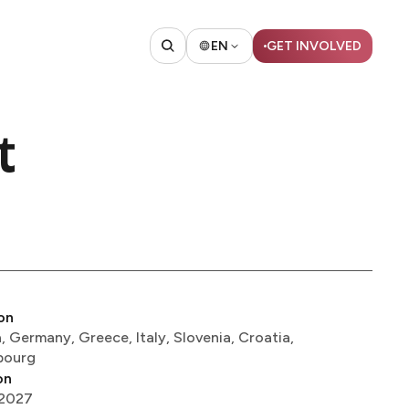
EN
GET INVOLVED​​​​‌ ‍ ​‍​‍‌‍ ‌ ​‍‌‍‍‌‌‍‌ ‌‍‍‌‌‍ ‍​‍​‍​ ‍‍​‍​‍‌ ​ ‌‍​‌‌‍ ‍‌‍‍‌‌ ‌​‌ ‍‌​‍ ‍‌‍‍‌‌‍ ​‍​‍​‍ ​​‍​‍‌‍‍​‌ ​‍‌‍‌‌‌‍‌‍​‍​‍​ ‍‍​‍​‍​‍ ‌ ​ ‌ ‌​‌ ‌‌‌‍‌​‌‍‍‌‌‍ ​‍ ‌‍‍‌‌‍ ‍‌ ‌​‌‍‌‌‌‍ ‍‌ ‌​​‍ ‌‍‌‌‌‍‌​‌‍‍‌‌ ‌​​‍ ‌‍ ‌‌‍ ‌‍‌​‌‍‌‌​ ‌‌ ​​‌ ​‍‌‍‌‌‌ ​ ‌‍‌‌‌‍ ‍‌ ‌​‌‍​‌‌ ‌​‌‍‍‌‌‍ ‌‍ ‍​ ‍ ‌‍‍‌‌‍‌​​ ‌‌ ​ ‌‍‍‌‌ ‌​‌‍‌‌‌‌​ ‌‍‌‌‌ ‌​‌ ‌​‌‍‍‌‌‍ ‍‌‍‌ ‌ ​ ​ ‍ ‌ ‌​‌ ‍‌‌ ​​‌‍‌‌​ ‌‌ ​ ‌‍‍‌‌ ‌​‌‍‌‌‌‌​ ‌‍‌‌‌ ‌​‌ ‌​‌‍‍‌‌‍ ‍‌‍‌ ‌ ​ ​ ‍ ‌ ​​‌‍​‌‌ ‌​‌‍‍​​ ‌‌‍ ‍‌‍​‌‌ ‌‍‌‍​‍‌‍​‌‌ ​‍​‍ ‍‌‍​ ‌ ‌​‌‍​‌‌​​‍‌ ‌‌‌ ‌​‌ ‌​‌‍ ‌‍ ‍​‍ ‍‌ ‌​‌‍‌‌‌ ‍​‌ ‌​​ ‌‍​‍‌‍​‌‌ ​ ‌‍‌‌‌‌‌‌‌ ​‍‌‍ ​​ ‌​‍‌‌​ ​‍‌​‌‍‌ ​ ‌ ‌​‌ ‌‌‌‍‌​‌‍‍‌‌‍ ​‍‌‍‌‍‍‌‌‍‌​​ ‌‌ ​ ‌‍‍‌‌ ‌​‌‍‌‌‌‌​ ‌‍‌‌‌ ‌​‌ ‌​‌‍‍‌‌‍ ‍‌‍‌ ‌ ​ ​‍‌‍‌ ‌​‌ ‍‌‌ ​​‌‍‌‌​ ‌‌ ​ ‌‍‍‌‌ ‌​‌‍‌‌‌‌​ ‌‍‌‌‌ ‌​‌ ‌​‌‍‍‌‌‍ ‍‌‍‌ ‌ ​ ​‍‌‍‌ ​​‌‍​‌‌ ‌​‌‍‍​​ ‌‌‍ ‍‌‍​‌‌ ‌‍‌‍​‍‌‍​‌‌ ​‍​‍ ‍‌‍​ ‌ ‌​‌‍​‌‌​​‍‌ ‌‌‌ ‌​‌ ‌​‌‍ ‌‍ ‍​‍ ‍‌ ‌​‌‍‌‌‌ ‍​‌ ‌​​‍‌‍‌ ​​‌‍‌‌‌ ​‍‌ ​ ‌ ​​‌‍‌‌‌‍​ ‌ ‌​‌‍‍‌‌ ‌‍‌‍‌‌​ ‌‌ ​​‌ ‌‌‌‍​‍‌‍ ​‌‍‍‌‌ ​ ‌‍‍​‌‍‌‌‌‍‌​​‍​‍‌ ‌
t
on
, Germany, Greece, Italy, Slovenia, Croatia,
‌‌​ ​‍‌​‌‍‌ ​ ‌ ‌​‌ ‌‌‌‍‌​‌‍‍‌‌‍ ​‍‌‍‌‍‍‌‌‍‌​​ ‌​ ‌‌​ ‌​‌‍​‌​ ‌‍​ ‌ ​ ​‌‌‍‌​​ ​‍​‍ ‌​ ‍‌​ ‌‌​ ​‌‌‍‌‌​‍ ‌​ ‌​‌‍‌‍​ ​​‌‍‌‌​‍ ‌​ ‍‌​ ‌ ​ ‍‌​ ‌ ​‍ ‌​ ​‌‌‍‌‌​ ‍‌‌‍‌​‌‍​‌​ ​​​ ​​‌‍‌‌​ ‍​​ ‌​‌‍‌‌​ ‌​​‍‌‍‌ ‌​‌ ‍‌‌ ​​‌‍‌‌​ ‌‌ ​​‌ ​‍‌‍ ‌‍‍‍‌‍‌‌‌‍​ ‌ ‌​​‍‌‍‌ ​​‌‍​‌‌ ‌​‌‍‍​​ ‌‌‍‌​‌‍‌‌‌ ‌​‌‍​‌‌‍‍‌‌‍ ​‌ ​ ​‍‌‌​ ‌‌‌​​‍‌‌ ‌‍‍ ‌‍‌‌‌ ‍‌​‍‌‌​ ​ ‌​‌​​‍‌‌​ ​ ‌​‌​​‍‌‌​ ​‍​ ​‍‌‍‌​​ ‌‍‌‍​ ​ ‌ ‌‍​ ‌‍​ ​ ‌ ​ ‍​‌‍​‌‌‍‌‌​ ‍​​ ​ ​‍‌‌​ ​‍​ ​‍​‍‌‌​ ‌‌‌​‌​​‍ ‍‌‍‍‌‌‍ ‍‌‍‌‍‌‍ ​‍‌‍‌ ​​‌‍‌‌‌ ​‍‌ ​ ‌ ​​‌‍‌‌‌‍​ ‌ ‌​‌‍‍‌‌ ‌‍‌‍‌‌​ ‌‌ ​​‌ ‌‌‌‍​‍‌‍ ​‌‍‍‌‌ ​ ‌‍‍​‌‍‌‌‌‍‌​​‍​‍‌ ‌
on
​‌‍‍‌‌‍ ​‍‌‍‌‍‍‌‌‍‌​​ ‌​ ‌‌​ ‌​‌‍​‌​ ‌‍​ ‌ ​ ​‌‌‍‌​​ ​‍​‍ ‌​ ‍‌​ ‌‌​ ​‌‌‍‌‌​‍ ‌​ ‌​‌‍‌‍​ ​​‌‍‌‌​‍ ‌​ ‍‌​ ‌ ​ ‍‌​ ‌ ​‍ ‌​ ​‌‌‍‌‌​ ‍‌‌‍‌​‌‍​‌​ ​​​ ​​‌‍‌‌​ ‍​​ ‌​‌‍‌‌​ ‌​​‍‌‍‌ ‌​‌ ‍‌‌ ​​‌‍‌‌​ ‌‌ ​​‌ ​‍‌‍ ‌‍‍‍‌‍‌‌‌‍​ ‌ ‌​​‍‌‍‌ ​​‌‍​‌‌ ‌​‌‍‍​​ ‌‌‍‌​‌‍‌‌‌ ‌​‌‍​‌‌‍‍‌‌‍ ​‌ ​ ​‍‌‌​ ‌‌‌​​‍‌‌ ‌‍‍ ‌‍‌‌‌ ‍‌​‍‌‌​ ​ ‌​‌​​‍‌‌​ ​ ‌​‌​​‍‌‌​ ​‍​ ​‍​ ‌​​ ‌ ​ ​​‌‍​ ​ ​‍‌‍‌​​ ‌​‌‍‌‌‌‍​‍​ ​‍​ ​ ‌‍​ ​‍‌‌​ ​‍​ ​‍​‍‌‌​ ‌‌‌​‌​​‍ ‍‌‍‍‌‌‍ ‍‌‍‌‍‌‍ ​‍‌‍‌ ​​‌‍‌‌‌ ​‍‌ ​ ‌ ​​‌‍‌‌‌‍​ ‌ ‌​‌‍‍‌‌ ‌‍‌‍‌‌​ ‌‌ ​​‌ ‌‌‌‍​‍‌‍ ​‌‍‍‌‌ ​ ‌‍‍​‌‍‌‌‌‍‌​​‍​‍‌ ‌