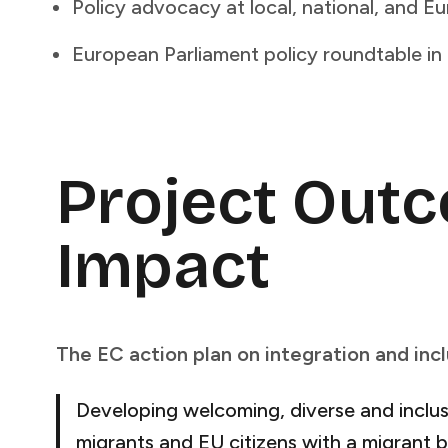
Policy advocacy at local, national, and European levels​​​​‌ ‍ ​‍​‍‌‍ ‌ ​‍‌‍‍‌‌‍‌ ‌‍‍‌‌‍ ‍​‍​‍​ ‍‍​‍​‍‌ ​ ‌‍​‌‌‍ ‍‌‍‍‌‌ ‌​‌ ‍‌​‍ ‍‌‍‍‌‌‍ ​‍​‍​‍ ​​‍​‍‌‍‍​‌ ​‍‌‍‌‌‌‍‌‍​‍​‍​ ‍‍​‍​‍​‍ ‌ ​ ‌ ‌​‌ ‌‌‌‍‌​‌‍‍‌‌‍ ​‍ ‌‍‍‌‌‍ ‍‌ ‌​‌‍‌‌‌‍ ‍‌ ‌​​‍ ‌‍‌‌‌‍‌​‌‍‍‌‌ ‌​​‍ ‌‍ ‌‌‍ ‌‍‌​‌‍‌‌​ ‌‌ ​​‌ ​‍‌‍‌‌‌ ​ ‌‍‌‌‌‍ ‍‌ ‌​‌‍​‌‌ ‌​‌‍‍‌‌‍ ‌‍ ‍​ ‍ ‌‍‍‌‌‍‌​​ ‌​ ‌‌​ ‌​‌‍​‌​ ‌‍​ ‌ ​ ​‌‌‍‌​​ ​‍​‍ ‌​ ‍‌​ ‌‌​ ​‌‌‍‌‌​‍ ‌​ ‌​‌‍‌‍​ ​​‌‍‌‌​‍ ‌​ ‍‌​ ‌ ​ ‍‌​ ‌ ​‍ ‌​ ​‌‌‍‌‌​ ‍‌‌‍‌​‌‍​‌​ ​​​ ​​‌‍‌‌​ ‍​​ ‌​‌‍‌‌​ ‌​​ ‍ ‌ ‌​‌ ‍‌‌ ​​‌‍‌‌​ ‌‌ ​​‌ ​‍‌‍ ‌‍‍‍‌‍‌‌‌‍​ ‌ ‌​​ ‍ ‌ ​​‌‍​‌‌ ‌​‌‍‍​​ ‌‌‍​ ‌ ‌‌‌ ​ ‌ ‌​‌‍ ‌‍ ‌‌‌​ ‌‍‌‌‌‍​ ‌ ‌​‌‍‍‌‌‍ ‌‍ ‍‌ ​ ​‍‌‌​ ‌‌‌​​‍‌‌ ‌‍‍ ‌‍‌‌‌ ‍‌​‍‌‌​ ​ ‌​‌​​‍‌‌​ ​ ‌​‌​​‍‌‌​ ​‍​ ​‍​ ​‍‌‍‌‍​ ‍​‌‍‌‌​ ‌​​ ​ ​ ‌​‌‍‌‍​ ‌ ​ ​ ​ ‍‌​ ‌ ​‍‌‌​ ​‍​ ​‍​‍‌‌​ ‌‌‌​‌​​‍ ‍‌‍​ ‌‍ ‌‍ ‍‌ ‌​‌‍‌‌‌‍ ‍‌ ‌​​‍‌‌​ ‌‌‌​​‍‌‌ ‌‍‍ ‌‍‌‌‌ ‍‌​‍‌‌​ ​ ‌​‌​​‍‌‌​ ​ ‌​‌​​‍‌‌​ ​‍​ ​‍‌‍​‌‌‍​ ‌‍​ ‌‍​ ‌‍‌​​ ​ ​ ​‍‌‍‌‍​ ‍​​ ​ ‌‍​ ‌‍‌​​‍‌‌​ ​‍​ ​‍​‍‌‌​ ‌‌‌​‌​​‍ ‍‌‍​ ‌‍‍​‌‍‍‌‌‍ ​‌‍‌​‌ ​‍‌‍‌‌‌‍ ‍​‍‌‌​ ‌‌‌​​‍‌‌ ‌‍‍ ‌‍‌‌‌ ‍‌​‍‌‌​ ​ ‌​‌​​‍‌‌​ ​ ‌​‌​​‍‌‌​ ​‍​ ​‍‌‍‌‌​ ​‌​ ‌ ‌‍​‌‌‍‌‍​ ‌‌​ ‌ ​ ‌ ‌‍‌‌‌‍‌​​ ‍​​ ​​​‍‌‌​ ​‍​ ​‍​‍‌‌​ ‌‌‌​‌​​‍ ‍‌ ‌​‌‍‌‌‌ ‍​‌ ‌​​ ‌‍​‍‌‍​‌‌ ​ ‌‍‌‌‌‌‌‌‌ ​‍‌‍ ​​ ‌​‍‌‌​ ​‍‌​‌‍‌ ​ ‌ ‌​‌ ‌‌‌‍‌​‌‍‍‌‌‍ ​‍‌‍‌‍‍‌‌‍‌​​ ‌​ ‌‌​ ‌​‌‍​‌​ ‌‍​ ‌ ​ ​‌‌‍‌​​ ​‍​‍ ‌​ ‍‌​ ‌‌​ ​‌‌‍‌‌​‍ ‌​ ‌​‌‍‌‍​ ​​‌‍‌‌​‍ ‌​ ‍‌​ ‌ ​ ‍‌​ ‌ ​‍ ‌​ ​‌‌‍‌‌​ ‍‌‌‍‌​‌‍​‌​ ​​​ ​​‌‍‌‌​ ‍​​ ‌​‌‍‌‌​ ‌​​‍‌‍‌ ‌​‌ ‍‌‌ ​​‌‍‌‌​ ‌‌ ​​‌ ​‍‌‍ ‌‍‍‍‌‍‌‌‌‍​ ‌ ‌​​‍‌‍‌ ​​‌‍​‌‌ ‌​‌‍‍​​ ‌‌‍​ ‌ ‌‌‌ ​ ‌ ‌​‌‍ ‌‍ ‌‌‌​ ‌‍‌‌‌‍​ ‌ ‌​‌‍‍‌‌‍ ‌‍ ‍‌ ​ ​‍‌‌​ ‌‌‌​​‍‌‌ ‌‍‍ ‌‍‌‌‌ ‍‌​‍‌‌​ ​ ‌​‌​​‍‌‌​ ​ ‌​‌​​‍‌‌​ ​‍​ ​‍​ ​‍‌‍‌‍​ ‍​‌‍‌‌​ ‌​​ ​ ​ ‌​‌‍‌‍​ ‌ ​ ​ 
European Parliament policy roundtable in Brussels​​​​‌ ‍ ​‍​‍‌‍ ‌ ​‍‌‍‍‌‌‍‌ ‌‍‍‌‌‍ ‍​‍​‍​ ‍‍​‍​‍‌ ​ ‌‍​‌‌‍ ‍‌‍‍‌‌ ‌​‌ ‍‌​‍ ‍‌‍‍‌‌‍ ​‍​‍​‍ ​​‍​‍‌‍‍​‌ ​‍‌‍‌‌‌‍‌‍​‍​‍​ ‍‍​‍​‍​‍ ‌ ​ ‌ ‌​‌ ‌‌‌‍‌​‌‍‍‌‌‍ ​‍ ‌‍‍‌‌‍ ‍‌ ‌​‌‍‌‌‌‍ ‍‌ ‌​​‍ ‌‍‌‌‌‍‌​‌‍‍‌‌ ‌​​‍ ‌‍ ‌‌‍ ‌‍‌​‌‍‌‌​ ‌‌ ​​‌ ​‍‌‍‌‌‌ ​ ‌‍‌‌‌‍ ‍‌ ‌​‌‍​‌‌ ‌​‌‍‍‌‌‍ ‌‍ ‍​ ‍ ‌‍‍‌‌‍‌​​ ‌​ ‌‌​ ‌​‌‍​‌​ ‌‍​ ‌ ​ ​‌‌‍‌​​ ​‍​‍ ‌​ ‍‌​ ‌‌​ ​‌‌‍‌‌​‍ ‌​ ‌​‌‍‌‍​ ​​‌‍‌‌​‍ ‌​ ‍‌​ ‌ ​ ‍‌​ ‌ ​‍ ‌​ ​‌‌‍‌‌​ ‍‌‌‍‌​‌‍​‌​ ​​​ ​​‌‍‌‌​ ‍​​ ‌​‌‍‌‌​ ‌​​ ‍ ‌ ‌​‌ ‍‌‌ ​​‌‍‌‌​ ‌‌ ​​‌ ​‍‌‍ ‌‍‍‍‌‍‌‌‌‍​ ‌ ‌​​ ‍ ‌ ​​‌‍​‌‌ ‌​‌‍‍​​ ‌‌‍​ ‌ ‌‌‌ ​ ‌ ‌​‌‍ ‌‍ ‌‌‌​ ‌‍‌‌‌‍​ ‌ ‌​‌‍‍‌‌‍ ‌‍ ‍‌ ​ ​‍‌‌​ ‌‌‌​​‍‌‌ ‌‍‍ ‌‍‌‌‌ ‍‌​‍‌‌​ ​ ‌​‌​​‍‌‌​ ​ ‌​‌​​‍‌‌​ ​‍​ ​‍​ ​‍‌‍‌‍​ ‍​‌‍‌‌​ ‌​​ ​ ​ ‌​‌‍‌‍​ ‌ ​ ​ ​ ‍‌​ ‌ ​‍‌‌​ ​‍​ ​‍​‍‌‌​ ‌‌‌​‌​​‍ ‍‌‍​ ‌‍ ‌‍ ‍‌ ‌​‌‍‌‌‌‍ ‍‌ ‌​​‍‌‌​ ‌‌‌​​‍‌‌ ‌‍‍ ‌‍‌‌‌ ‍‌​‍‌‌​ ​ ‌​‌​​‍‌‌​ ​ ‌​‌​​‍‌‌​ ​‍​ ​‍​ ‌‌​ ​‍‌‍​ ​ ‌​​ ​‌‌‍​‍‌‍‌‍‌‍​‍‌‍‌‌​ ‍‌​ ​‍‌‍​‌​‍‌‌​ ​‍​ ​‍​‍‌‌​ ‌‌‌​‌​​‍ ‍‌‍​ ‌‍‍​‌‍‍‌‌‍ ​‌‍‌​‌ ​‍‌‍‌‌‌‍ ‍​‍‌‌​ ‌‌‌​​‍‌‌ ‌‍‍ ‌‍‌‌‌ ‍‌​‍‌‌​ ​ ‌​‌​​‍‌‌​ ​ ‌​‌​​‍‌‌​ ​‍​ ​‍‌‍‌‍​ ​ ​ ‌‍‌‍​ ​ ‌‌​ ​​​ ‍‌​ ‍​‌‍‌‍​ ‌‍​ ‍‌​ ‌ ​‍‌‌​ ​‍​ ​‍​‍‌‌​ ‌‌‌​‌​​‍ ‍‌ ‌​‌‍‌‌‌ ‍​‌ ‌​​ ‌‍​‍‌‍​‌‌ ​ ‌‍‌‌‌‌‌‌‌ ​‍‌‍ ​​ ‌​‍‌‌​ ​‍‌​‌‍‌ ​ ‌ ‌​‌ ‌‌‌‍‌​‌‍‍‌‌‍ ​‍‌‍‌‍‍‌‌‍‌​​ ‌​ ‌‌​ ‌​‌‍​‌​ ‌‍​ ‌ ​ ​‌‌‍‌​​ ​‍​‍ ‌​ ‍‌​ ‌‌​ ​‌‌‍‌‌​‍ ‌​ ‌​‌‍‌‍​ ​​‌‍‌‌​‍ ‌​ ‍‌​ ‌ ​ ‍‌​ ‌ ​‍ ‌​ ​‌‌‍‌‌​ ‍‌‌‍‌​‌‍​‌​ ​​​ ​​‌‍‌‌​ ‍​​ ‌​‌‍‌‌​ ‌​​‍‌‍‌ ‌​‌ ‍‌‌ ​​‌‍‌‌​ ‌‌ ​​‌ ​‍‌‍ ‌‍‍‍‌‍‌‌‌‍​ ‌ ‌​​‍‌‍‌ ​​‌‍​‌‌ ‌​‌‍‍​​ ‌‌‍​ ‌ ‌‌‌ ​ ‌ ‌​‌‍ ‌‍ ‌‌‌​ ‌‍‌‌‌‍​ ‌ ‌​‌‍‍‌‌‍ ‌‍ ‍‌ ​ ​‍‌‌​ ‌‌‌​​‍‌‌ ‌‍‍ ‌‍‌‌‌ ‍‌​‍‌‌​ ​ ‌​‌​​‍‌‌​ ​ ‌​‌​​‍‌‌​ ​‍​ ​‍​ ​‍‌‍‌‍​ ‍​‌‍‌‌​ ‌​​ ​ ​ ‌​‌‍‌‍​ ‌ ​ ​ ​ ‍‌​ ‌ ​‍‌‌​ ​‍​ ​‍​‍‌‌​ ‌‌‌​‌​​‍ ‍‌‍​ ‌‍ ‌‍ ‍‌ ‌​‌‍‌‌‌‍ ‍‌ ‌​​‍‌‌​ ‌‌‌​​‍‌‌ ‌‍‍ ‌‍‌‌‌ ‍‌​‍‌‌​ ​ ‌​‌​​‍‌‌​ ​ ‌​‌​​‍‌‌​ ​‍​ ​‍​ ‌‌​ ​‍‌‍​ ​ ‌​​ ​‌‌‍​‍‌‍‌‍‌‍
Project Out
Impact​​​​‌ ‍ ​‍​‍‌‍ ‌ ​‍‌‍‍‌‌‍‌ ‌‍‍‌‌‍ ‍​‍​‍​ ‍‍​‍​‍‌ ​ ‌‍​‌‌‍ ‍‌‍‍‌‌ ‌​‌ ‍‌​‍ ‍‌‍‍‌‌‍ ​‍​‍​‍ ​​‍​‍‌‍‍​‌ ​‍‌‍‌‌‌‍‌‍​‍​‍​ ‍‍​‍​‍​‍ ‌ ​ ‌ ‌​‌ ‌‌‌‍‌​‌‍‍‌‌‍ ​‍ ‌‍‍‌‌‍ ‍‌ ‌​‌‍‌‌‌‍ ‍‌ ‌​​‍ ‌‍‌‌‌‍‌​‌‍‍‌‌ ‌​​‍ ‌‍ ‌‌‍ ‌‍‌​‌‍‌‌​ ‌‌ ​​‌ ​‍‌‍‌‌‌ ​ ‌‍‌‌‌‍ ‍‌ ‌​‌‍​‌‌ ‌​‌‍‍‌‌‍ ‌‍ ‍​ ‍ ‌‍‍‌‌‍‌​​ ‌​ ‌‌​ ‌​‌‍​‌​ ‌‍​ ‌ ​ ​‌‌‍‌​​ ​‍​‍ ‌​ ‍‌​ ‌‌​ ​‌‌‍‌‌​‍ ‌​ ‌​‌‍‌‍​ ​​‌‍‌‌​‍ ‌​ ‍‌​ ‌ ​ ‍‌​ ‌ ​‍ ‌​ ​‌‌‍‌‌​ ‍‌‌‍‌​‌‍​‌​ ​​​ ​​‌‍‌‌​ ‍​​ ‌​‌‍‌‌​ ‌​​ ‍ ‌ ‌​‌ ‍‌‌ ​​‌‍‌‌​ ‌‌ ​​‌ ​‍‌‍ ‌‍‍‍‌‍‌‌‌‍​ ‌ ‌​​ ‍ ‌ ​​‌‍​‌‌ ‌​‌‍‍​​ ‌‌‍​ ‌ ‌‌‌ ​ ‌ ‌​‌‍ ‌‍ ‌‌‌​ ‌‍‌‌‌‍​ ‌ ‌​‌‍‍‌‌‍ ‌‍ ‍‌ ​ ​‍‌‌​ ‌‌‌​​‍‌‌ ‌‍‍ ‌‍‌‌‌ ‍‌​‍‌‌​ ​ ‌​‌​​‍‌‌​ ​ ‌​‌​​‍‌‌​ ​‍​ ​‍‌‍‌​​ ‌‌​ ‌‌​ ​‌​ ​‍​ ‌‍​ ‌‌‌‍‌‍‌‍‌‍​ ‌​‌‍​‍​ ​‍​‍‌‌​ ​‍​ ​‍​‍‌‌​ ‌‌‌​‌​​‍ ‍‌ ‌​‌‍‍‌‌ ‌​‌‍ ​‌‍‌‌​ ‌‍​‍‌‍​‌‌ ​ ‌‍‌‌‌‌‌‌‌ ​‍‌‍ ​​ ‌​‍‌‌​ ​‍‌​‌‍‌ ​ ‌ ‌​‌ ‌‌‌‍‌​‌‍‍‌‌‍ ​‍‌‍‌‍‍‌‌‍‌​​ ‌​ ‌‌​ ‌​‌‍​‌​ ‌‍​ ‌ ​ ​‌‌‍‌​​ ​‍​‍ ‌​ ‍‌​ ‌‌​ ​‌‌‍‌‌​‍ ‌​ ‌​‌‍‌‍​ ​​‌‍‌‌​‍ ‌​ ‍‌​ ‌ ​ ‍‌​ ‌ ​‍ ‌​ ​‌‌‍‌‌​ ‍‌‌‍‌​‌‍​‌​ ​​​ ​​‌‍‌‌​ ‍​​ ‌​‌‍‌‌​ ‌​​‍‌‍‌ ‌​‌ ‍‌‌ ​​‌‍‌‌​ ‌‌ ​​‌ ​‍‌‍ ‌‍‍‍‌‍‌‌‌‍​ ‌ ‌​​‍‌‍‌ ​​‌‍​‌‌ ‌​‌‍‍​​ ‌‌‍​ ‌ ‌‌‌ ​ ‌ ‌​‌‍ ‌‍ ‌‌‌​ ‌‍‌‌‌‍​ ‌ ‌​‌‍‍‌‌‍ ‌‍ ‍‌ ​ ​‍‌‌​ ‌‌‌​​‍‌‌ ‌‍‍ ‌‍‌‌‌ ‍‌​‍‌‌​ ​ ‌​‌​​‍‌‌​ ​ ‌​‌​​‍‌‌​ ​‍​ ​‍‌‍‌​​ ‌‌​ ‌‌​ ​‌​ ​‍​ ‌‍​ ‌‌‌‍‌‍‌‍‌‍​ ‌​‌‍​‍​ ​‍​‍‌‌​ ​‍​ ​‍​‍‌‌​ ‌‌‌​‌​​‍ ‍‌ ‌​‌‍‍‌‌ ‌​‌‍ ​‌‍‌‌​‍‌‍‌ ​​‌‍‌‌‌ ​‍‌ ​ ‌ ​​‌‍‌‌‌‍​ ‌ ‌​‌‍‍‌‌ ‌‍‌‍‌‌​ ‌‌ ​​‌ ‌‌‌‍​‍‌‍ ​‌‍‍‌‌ ​ ‌‍‍​‌‍‌‌‌‍‌​​‍​‍‌ ‌
The EC action plan on integration and inclusion 2021- 2027 recites:​​​​‌ ‍ ​‍​‍‌‍ ‌ ​‍‌‍‍‌‌‍‌ ‌‍‍‌‌‍ ‍​‍​‍​ ‍‍​‍​‍‌ ​ ‌‍​‌‌‍ ‍‌‍‍‌‌ ‌​‌ ‍‌​‍ ‍‌‍‍‌‌‍ ​‍​‍​‍ ​​‍​‍‌‍‍​‌ ​‍‌‍‌‌‌‍‌‍​‍​‍​ ‍‍​‍​‍​‍ ‌ ​ ‌ ‌​‌ ‌‌‌‍‌​‌‍‍‌‌‍ ​‍ ‌‍‍‌‌‍ ‍‌ ‌​‌‍‌‌‌‍ ‍‌ ‌​​‍ ‌‍‌‌‌‍‌​‌‍‍‌‌ ‌​​‍ ‌‍ ‌‌‍ ‌‍‌​‌‍‌‌​ ‌‌ ​​‌ ​‍‌‍‌‌‌ ​ ‌‍‌‌‌‍ ‍‌ ‌​‌‍​‌‌ ‌​‌‍‍‌‌‍ ‌‍ ‍​ ‍ ‌‍‍‌‌‍‌​​ ‌​ ‌‌​ ‌​‌‍​‌​ ‌‍​ ‌ ​ ​‌‌‍‌​​ ​‍​‍ ‌​ ‍‌​ ‌‌​ ​‌‌‍‌‌​‍ ‌​ ‌​‌‍‌‍​ ​​‌‍‌‌​‍ ‌​ ‍‌​ ‌ ​ ‍‌​ ‌ ​‍ ‌​ ​‌‌‍‌‌​ ‍‌‌‍‌​‌‍​‌​ ​​​ ​​‌‍‌‌​ ‍​​ ‌​‌‍‌‌​ ‌​​ ‍ ‌ ‌​‌ ‍‌‌ ​​‌‍‌‌​ ‌‌ ​​‌ ​‍‌‍ ‌‍‍‍‌‍‌‌‌‍​ ‌ ‌​​ ‍ ‌ ​​‌‍​‌‌ ‌​‌‍‍​​ ‌‌‍​ ‌ ‌‌‌ ​ ‌ ‌​‌‍ ‌‍ ‌‌‌​ ‌‍‌‌‌‍​ ‌ ‌​‌‍‍‌‌‍ ‌‍ ‍‌ ​ ​‍‌‌​ ‌‌‌​​‍‌‌ ‌‍‍ ‌‍‌‌‌ ‍‌​‍‌‌​ ​ ‌​‌​​‍‌‌​ ​ ‌​‌​​‍‌‌​ ​‍​ ​‍‌‍‌​​ ‌‌​ ‌‌​ ​‌​ ​‍​ ‌‍​ ‌‌‌‍‌‍‌‍‌‍​ ‌​‌‍​‍​ ​‍​‍‌‌​ ​‍​ ​‍​‍‌‌​ ‌‌‌​‌​​‍ ‍‌‍​ ‌‍ ‌‍ ‍‌ ‌​‌‍‌‌‌‍ ‍‌ ‌​​‍‌‌​ ‌‌‌​​‍‌‌ ‌‍‍ ‌‍‌‌‌ ‍‌​‍‌‌​ ​ ‌​‌​​‍‌‌​ ​ ‌​‌​​‍‌‌​ ​‍​ ​‍‌‍​ ‌‍‌‍‌‍​ ‌‍​‍​ ‌​​ ‌ ​ ​‍​ ​​​ ‌‌‌‍‌‌‌‍​‌​ ‍​​‍‌‌​ ​‍​ ​‍​‍‌‌​ ‌‌‌​‌​​‍ ‍‌‍​ ‌‍‍​‌‍‍‌‌‍ ​‌‍‌​‌ ​‍‌‍‌‌‌‍ ‍​‍‌‌​ ‌‌‌​​‍‌‌ ‌‍‍ ‌‍‌‌‌ ‍‌​‍‌‌​ ​ ‌​‌​​‍‌‌​ ​ ‌​‌​​‍‌‌​ ​‍​ ​‍‌‍‌‍​ ​ ​ ​​​ ​‍‌‍‌‍​ ​​‌‍​‌​ ​‍​ ​‌​ ‌ ​ ​ ‌‍​‍​‍‌‌​ ​‍​ ​‍​‍‌‌​ ‌‌‌​‌​​‍ ‍‌ ‌​‌‍‌‌‌ ‍​‌ ‌​​ ‌‍​‍‌‍​‌‌ ​ ‌‍‌‌‌‌‌‌‌ ​‍‌‍ ​​ ‌​‍‌‌​ ​‍‌​‌‍‌ ​ ‌ ‌​‌ ‌‌‌‍‌​‌‍‍‌‌‍ ​‍‌‍‌‍‍‌‌‍‌​​ ‌​ ‌‌​ ‌​‌‍​‌​ ‌‍​ ‌ ​ ​‌‌‍‌​​ ​‍​‍ ‌​ ‍‌​ ‌‌​ ​‌‌‍‌‌​‍ ‌​ ‌​‌‍‌‍​ ​​‌‍‌‌​‍ ‌​ ‍‌​ ‌ ​ ‍‌​ ‌ ​‍ ‌​ ​‌
Developing welcoming, diverse and inclus
migrants and EU citizens with a migrant b