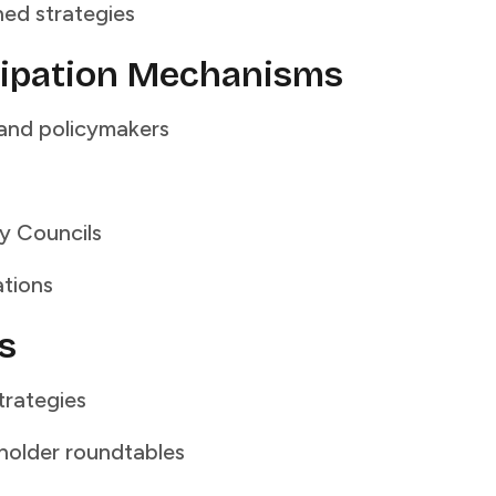
​ ‌​‌‍‌‍​ ‌ ​ ​ ​ ‍‌​ ‌ ​‍‌‌​ ​‍​ ​‍​‍‌‌​ ‌‌‌​‌​​‍ ‍‌‍​ ‌‍ ‌‍ ‍‌ ‌​‌‍‌‌‌‍ ‍‌ ‌​​‍‌‌​ ‌‌‌​​‍‌‌ ‌‍‍ ‌‍‌‌‌ ‍‌​‍‌‌​ ​ ‌​‌​​‍‌‌​ ​ ‌​‌​​‍‌‌​ ​‍​ ​‍​ ‍​‌‍‌​​ ‌​‌‍‌‌‌‍‌‌​ ​ ‌‍‌‍‌‍‌‌​ ‍‌‌‍​‍​ ​ ​ ‌‍​‍‌‌​ ​‍​ ​‍​‍‌‌​ ‌‌‌​‌​​‍ ‍‌‍​ ‌‍‍​‌‍‍‌‌‍ ​‌‍‌​‌ ​‍‌‍‌‌‌‍ ‍​‍‌‌​ ‌‌‌​​‍‌‌ ‌‍‍ ‌‍‌‌‌ ‍‌​‍‌‌​ ​ ‌​‌​​‍‌‌​ ​ ‌​‌​​‍‌‌​ ​‍​ ​‍‌‍​‍​ ‌ ‌‍‌‍​ ​ ‌‍​ ‌‍‌​‌‍‌‌‌‍​‌​ ​‍​ ‌‍​ ‌ ‌‍​‍​‍‌‌​ ​‍​ ​‍​‍‌‌​ ‌‌‌​‌​​‍ ‍‌ ‌​‌‍‌‌‌ ‍​‌ ‌​​‍‌‍‌ ​​‌‍‌‌‌ ​‍‌ ​ ‌ ​​‌‍‌‌‌‍​ ‌ ‌​‌‍‍‌‌ ‌‍‌‍‌‌​ ‌‌ ​​‌ ‌‌‌‍​‍‌‍ ​‌‍‍‌‌ ​ ‌‍‍​‌‍‌‌‌‍‌​​‍​‍‌ ‌
‌ ​ ‌ ‌​‌ ‌‌‌‍‌​‌‍‍‌‌‍ ​‍‌‍‌‍‍‌‌‍‌​​ ‌​ ‌‌​ ‌​‌‍​‌​ ‌‍​ ‌ ​ ​‌‌‍‌​​ ​‍​‍ ‌​ ‍‌​ ‌‌​ ​‌‌‍‌‌​‍ ‌​ ‌​‌‍‌‍​ ​​‌‍‌‌​‍ ‌​ ‍‌​ ‌ ​ ‍‌​ ‌ ​‍ ‌​ ​‌‌‍‌‌​ ‍‌‌‍‌​‌‍​‌​ ​​​ ​​‌‍‌‌​ ‍​​ ‌​‌‍‌‌​ ‌​​‍‌‍‌ ‌​‌ ‍‌‌ ​​‌‍‌‌​ ‌‌ ​​‌ ​‍‌‍ ‌‍‍‍‌‍‌‌‌‍​ ‌ ‌​​‍‌‍‌ ​​‌‍​‌‌ ‌​‌‍‍​​ ‌‌‍​ ‌ ‌‌‌ ​ ‌ ‌​‌‍ ‌‍ ‌‌‌​ ‌‍‌‌‌‍​ ‌ ‌​‌‍‍‌‌‍ ‌‍ ‍‌ ​ ​‍‌‌​ ‌‌‌​​‍‌‌ ‌‍‍ ‌‍‌‌‌ ‍‌​‍‌‌​ ​ ‌​‌​​‍‌‌​ ​ ‌​‌​​‍‌‌​ ​‍​ ​‍​ ​‍‌‍‌‍​ ‍​‌‍‌‌​ ‌​​ ​ ​ ‌​‌‍‌‍​ ‌ ​ ​ ​ ‍‌​ ‌ ​‍‌‌​ ​‍​ ​‍​‍‌‌​ ‌‌‌​‌​​‍ ‍‌‍​ ‌‍ ‌‍ ‍‌ ‌​‌‍‌‌‌‍ ‍‌ ‌​​‍‌‌​ ‌‌‌​​‍‌‌ ‌‍‍ ‌‍‌‌‌ ‍‌​‍‌‌​ ​ ‌​‌​​‍‌‌​ ​ ‌​‌​​‍‌‌​ ​‍​ ​‍‌‍‌‍​ ‍‌‌‍​‍​ ​‌​ ‌‌‌‍​‍​ ‌ ​ ​​​ ​​‌‍​‌‌‍​‍​ ​‍​‍‌‌​ ​‍​ ​‍​‍‌‌​ ‌‌‌​‌​​‍ ‍‌‍​ ‌‍‍​‌‍‍‌‌‍ ​‌‍‌​‌ ​‍‌‍‌‌‌‍ ‍​‍‌‌​ ‌‌‌​​‍‌‌ ‌‍‍ ‌‍‌‌‌ ‍‌​‍‌‌​ ​ ‌​‌​​‍‌‌​ ​ ‌​‌​​‍‌‌​ ​‍​ ​‍​ ‍​‌‍‌‍‌‍​ ‌‍​‍​ ‌‌​ ​​​ ​‌​ ‌‌​ ​​‌‍​‌‌‍​‌​ ‌‌​‍‌‌​ ​‍​ ​‍​‍‌‌​ ‌‌‌​‌​​‍ ‍‌ ‌​‌‍‌‌‌ ‍​‌ ‌​​‍‌‍‌ ​​‌‍‌‌‌ ​‍‌ ​ ‌ ​​‌‍‌‌‌‍​ ‌ ‌​‌‍‍‌‌ ‌‍‌‍‌‌​ ‌‌ ​​‌ ‌‌‌‍​‍‌‍ ​‌‍‍‌‌ ​ ‌‍‍​‌‍‌‌‌‍‌​​‍​‍‌ ‌
 ​ ​‍‌‌​ ‌‌‌​​‍‌‌ ‌‍‍ ‌‍‌‌‌ ‍‌​‍‌‌​ ​ ‌​‌​​‍‌‌​ ​ ‌​‌​​‍‌‌​ ​‍​ ​‍​ ​‍‌‍‌‍​ ‍​‌‍‌‌​ ‌​​ ​ ​ ‌​‌‍‌‍​ ‌ ​ ​ ​ ‍‌​ ‌ ​‍‌‌​ ​‍​ ​‍​‍‌‌​ ‌‌‌​‌​​‍ ‍‌‍​ ‌‍ ‌‍ ‍‌ ‌​‌‍‌‌‌‍ ‍‌ ‌​​‍‌‌​ ‌‌‌​​‍‌‌ ‌‍‍ ‌‍‌‌‌ ‍‌​‍‌‌​ ​ ‌​‌​​‍‌‌​ ​ ‌​‌​​‍‌‌​ ​‍​ ​‍​ ‍​‌‍​‌​ ​​​ ‍‌‌‍‌‌‌‍‌‍​ ​​​ ‍‌​ ​‌‌‍​‍​ ​‍‌‍‌‍​‍‌‌​ ​‍​ ​‍​‍‌‌​ ‌‌‌​‌​​‍ ‍‌‍​ ‌‍‍​‌‍‍‌‌‍ ​‌‍‌​‌ ​‍‌‍‌‌‌‍ ‍​‍‌‌​ ‌‌‌​​‍‌‌ ‌‍‍ ‌‍‌‌‌ ‍‌​‍‌‌​ ​ ‌​‌​​‍‌‌​ ​ ‌​‌​​‍‌‌​ ​‍​ ​‍​ ​​‌‍‌​​ ‌‌‌‍‌​​ ​‌​ ‌ ​ ‌‌​ ‍‌​ ​​‌‍​‍​ ​​​ ‌‌​‍‌‌​ ​‍​ ​‍​‍‌‌​ ‌‌‌​‌​​‍ ‍‌ ‌​‌‍‌‌‌ ‍​‌ ‌​​‍‌‍‌ ​​‌‍‌‌‌ ​‍‌ ​ ‌ ​​‌‍‌‌‌‍​ ‌ ‌​‌‍‍‌‌ ‌‍‌‍‌‌​ ‌‌ ​​‌ ‌‌‌‍​‍‌‍ ​‌‍‍‌‌ ​ ‌‍‍​‌‍‌‌‌‍‌​​‍​‍‌ ‌
‍‌‌‌ ‍‌​‍‌‌​ ​ ‌​‌​​‍‌‌​ ​ ‌​‌​​‍‌‌​ ​‍​ ​‍‌‍‌​‌‍‌‌‌‍‌‌​ ​‌‌‍​ ‌‍‌​‌‍​‌‌‍​ ​ ‌‍‌‍‌‍‌‍​‍​ ​‍​‍‌‌​ ​‍​ ​‍​‍‌‌​ ‌‌‌​‌​​‍ ‍‌‍​ ‌‍‍​‌‍‍‌‌‍ ​‌‍‌​‌ ​‍‌‍‌‌‌‍ ‍​‍‌‌​ ‌‌‌​​‍‌‌ ‌‍‍ ‌‍‌‌‌ ‍‌​‍‌‌​ ​ ‌​‌​​‍‌‌​ ​ ‌​‌​​‍‌‌​ ​‍​ ​‍‌‍‌‌​ ‌‍‌‍‌‍​ ‌​​ ‌‌​ ‌‍​ ‌‍​ ‌​‌‍​ ​ ‍​​ ‌​‌‍‌‍​‍‌‌​ ​‍​ ​‍​‍‌‌​ ‌‌‌​‌​​‍ ‍‌ ‌​‌‍‌‌‌ ‍​‌ ‌​​‍‌‍‌ ​​‌‍‌‌‌ ​‍‌ ​ ‌ ​​‌‍‌‌‌‍​ ‌ ‌​‌‍‍‌‌ ‌‍‌‍‌‌​ ‌‌ ​​‌ ‌‌‌‍​‍‌‍ ​‌‍‍‌‌ ​ ‌‍‍​‌‍‌‌‌‍‌​​‍​‍‌ ‌
‌‍‌‌‌ ‍‌​‍‌‌​ ​ ‌​‌​​‍‌‌​ ​ ‌​‌​​‍‌‌​ ​‍​ ​‍‌‍‌‍​ ‌‌​ ​‍​ ​​​ ​‌‌‍​‌​ ‌​‌‍​‌​ ‌‍‌‍​‌​ ‌​​ ‍‌​‍‌‌​ ​‍​ ​‍​‍‌‌​ ‌‌‌​‌​​‍ ‍‌ ‌​‌‍‌‌‌ ‍​‌ ‌​​‍‌‍‌ ​​‌‍‌‌‌ ​‍‌ ​ ‌ ​​‌‍‌‌‌‍​ ‌ ‌​‌‍‍‌‌ ‌‍‌‍‌‌​ ‌‌ ​​‌ ‌‌‌‍​‍‌‍ ​‌‍‍‌‌ ​ ‌‍‍​‌‍‌‌‌‍‌​​‍​‍‌ ‌
‌ ​​‌‍‌‌‌‍​ ‌ ‌​‌‍‍‌‌ ‌‍‌‍‌‌​ ‌‌ ​​‌ ‌‌‌‍​‍‌‍ ​‌‍‍‌‌ ​ ‌‍‍​‌‍‌‌‌‍‌​​‍​‍‌ ‌
‌‍​‌​ ‍​‌‍​‌‌‍‌‌‌‍‌‌​ ​​​ ‌‍‌‍​‌​ ‌‌‌‍‌​​‍‌‌​ ​‍​ ​‍​‍‌‌​ ‌‌‌​‌​​‍ ‍‌‍​ ‌‍‍​‌‍‍‌‌‍ ​‌‍‌​‌ ​‍‌‍‌‌‌‍ ‍​‍‌‌​ ‌‌‌​​‍‌‌ ‌‍‍ ‌‍‌‌‌ ‍‌​‍‌‌​ ​ ‌​‌​​‍‌‌​ ​ ‌​‌​​‍‌‌​ ​‍​ ​‍‌‍​ ‌‍‌​​ ‍‌​ ‍‌‌‍‌​‌‍‌​​ ‍​​ ‌‍​ ​​‌‍‌‌​ ‍​​ ‌‌​‍‌‌​ ​‍​ ​‍​‍‌‌​ ‌‌‌​‌​​‍ ‍‌ ‌​‌‍‌‌‌ ‍​‌ ‌​​‍‌‍‌ ​​‌‍‌‌‌ ​‍‌ ​ ‌ ​​‌‍‌‌‌‍​ ‌ ‌​‌‍‍‌‌ ‌‍‌‍‌‌​ ‌‌ ​​‌ ‌‌‌‍​‍‌‍ ​‌‍‍‌‌ ​ ‌‍‍​‌‍‌‌‌‍‌​​‍​‍‌ ‌
 ‌​‌‍ ‌‍ ‌‌‌​ ‌‍‌‌‌‍​ ‌ ‌​‌‍‍‌‌‍ ‌‍ ‍‌ ​ ​‍‌‌​ ‌‌‌​​‍‌‌ ‌‍‍ ‌‍‌‌‌ ‍‌​‍‌‌​ ​ ‌​‌​​‍‌‌​ ​ ‌​‌​​‍‌‌​ ​‍​ ​‍​ ​‍‌‍‌‍​ ‍​‌‍‌‌​ ‌​​ ​ ​ ‌​‌‍‌‍​ ‌ ​ ​ ​ ‍‌​ ‌ ​‍‌‌​ ​‍​ ​‍​‍‌‌​ ‌‌‌​‌​​‍ ‍‌‍​ ‌‍ ‌‍ ‍‌ ‌​‌‍‌‌‌‍ ‍‌ ‌​​‍‌‌​ ‌‌‌​​‍‌‌ ‌‍‍ ‌‍‌‌‌ ‍‌​‍‌‌​ ​ ‌​‌​​‍‌‌​ ​ ‌​‌​​‍‌‌​ ​‍​ ​‍​ ​ ​ ​ ​ ​‌​ ‌ ​ ​‍‌‍​‌​ ‌ ​ ‌‍​ ​‍‌‍​‌‌‍‌​​ ‌​​‍‌‌​ ​‍​ ​‍​‍‌‌​ ‌‌‌​‌​​‍ ‍‌‍​ ‌‍‍​‌‍‍‌‌‍ ​‌‍‌​‌ ​‍‌‍‌‌‌‍ ‍​‍‌‌​ ‌‌‌​​‍‌‌ ‌‍‍ ‌‍‌‌‌ ‍‌​‍‌‌​ ​ ‌​‌​​‍‌‌​ ​ ‌​‌​​‍‌‌​ ​‍​ ​‍​ ‌​‌‍‌‍​ ‌‍​ ‌‍​ ‌​​ ​‌‌‍​‍‌‍​‌‌‍‌​‌‍‌​​ ‍‌‌‍​‌​‍‌‌​ ​‍​ ​‍​‍‌‌​ ‌‌‌​‌​​‍ ‍‌ ‌​‌‍‌‌‌ ‍​‌ ‌​​‍‌‍‌ ​​‌‍‌‌‌ ​‍‌ ​ ‌ ​​‌‍‌‌‌‍​ ‌ ‌​‌‍‍‌‌ ‌‍‌‍‌‌​ ‌‌ ​​‌ ‌‌‌‍​‍‌‍ ​‌‍‍‌‌ ​ ‌‍‍​‌‍‌‌‌‍‌​​‍​‍‌ ‌