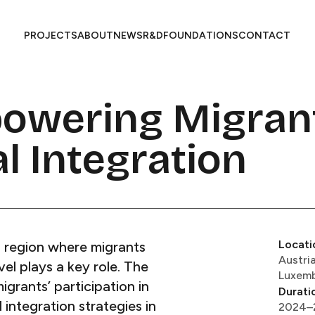
PROJECTS​​​​‌ ‍ ​‍​‍‌‍ ‌ ​‍‌‍‍‌‌‍‌ ‌‍‍‌‌‍ ‍​‍​‍​ ‍‍​‍​‍‌ ​ ‌‍​‌‌‍ ‍‌‍‍‌‌ ‌​‌ ‍‌​‍ ‍‌‍‍‌‌‍ ​‍​‍​‍ ​​‍​‍‌‍‍​‌ ​‍‌‍‌‌‌‍‌‍​‍​‍​ ‍‍​‍​‍​‍ ‌ ​ ‌ ‌​‌ ‌‌‌‍‌​‌‍‍‌‌‍ ​‍ ‌‍‍‌‌‍ ‍‌ ‌​‌‍‌‌‌‍ ‍‌ ‌​​‍ ‌‍‌‌‌‍‌​‌‍‍‌‌ ‌​​‍ ‌‍ ‌‌‍ ‌‍‌​‌‍‌‌​ ‌‌ ​​‌ ​‍‌‍‌‌‌ ​ ‌‍‌‌‌‍ ‍‌ ‌​‌‍​‌‌ ‌​‌‍‍‌‌‍ ‌‍ ‍​ ‍ ‌‍‍‌‌‍‌​​ ‌‌ ​ ‌‍‍‌‌ ‌​‌‍‌‌‌‌​ ‌‍‌‌‌ ‌​‌ ‌​‌‍‍‌‌‍ ‍‌‍‌ ‌ ​ ​ ‍ ‌ ‌​‌ ‍‌‌ ​​‌‍‌‌​ ‌‌ ​ ‌‍‍‌‌ ‌​‌‍‌‌‌‌​ ‌‍‌‌‌ ‌​‌ ‌​‌‍‍‌‌‍ ‍‌‍‌ ‌ ​ ​ ‍ ‌ ​​‌‍​‌‌ ‌​‌‍‍​​ ‌‌‍ ‍‌‍​‌‌ ‌‍‌‍​‍‌‍​‌‌ ​‍​‍ ‍‌‍ ‍‌‍​‌‌ ‌‍‌​ ​‌‍‍‌‌‍ ‍‌‍‍ ‌ ​ ​‍‌‌​ ‌‌‌​​‍‌‌ ‌‍‍ ‌‍‌‌‌ ‍‌​‍‌‌​ ​ ‌​‌​​‍‌‌​ ​ ‌​‌​​‍‌‌​ ​‍​ ​‍‌‍‌​​ ‌ ‌‍‌‍​ ​ ‌‍‌‍​ ​​​ ​ ‌‍​ ​ ​‍‌‍‌‌​ ‌​​ ​​​‍‌‌​ ​‍​ ​‍​‍‌‌​ ‌‌‌​‌​​‍ ‍‌‍ ​‌‍​‌‌‍​‍‌‍‌‌‌‍ ​​ ‌‍​‍‌‍​‌‌ ​ ‌‍‌‌‌‌‌‌‌ ​‍‌‍ ​​ ‌​‍‌‌​ ​‍‌​‌‍‌ ​ ‌ ‌​‌ ‌‌‌‍‌​‌‍‍‌‌‍ ​‍‌‍‌‍‍‌‌‍‌​​ ‌‌ ​ ‌‍‍‌‌ ‌​‌‍‌‌‌‌​ ‌‍‌‌‌ ‌​‌ ‌​‌‍‍‌‌‍ ‍‌‍‌ ‌ ​ ​‍‌‍‌ ‌​‌ ‍‌‌ ​​‌‍‌‌​ ‌‌ ​ ‌‍‍‌‌ ‌​‌‍‌‌‌‌​ ‌‍‌‌‌ ‌​‌ ‌​‌‍‍‌‌‍ ‍‌‍‌ ‌ ​ ​‍‌‍‌ ​​‌‍​‌‌ ‌​‌‍‍​​ ‌‌‍ ‍‌‍​‌‌ ‌‍‌‍​‍‌‍​‌‌ ​‍​‍ ‍‌‍ ‍‌‍​‌‌ ‌‍‌​ ​‌‍‍‌‌‍ ‍‌‍‍ ‌ ​ ​‍‌‌​ ‌‌‌​​‍‌‌ ‌‍‍ ‌‍‌‌‌ ‍‌​‍‌‌​ ​ ‌​‌​​‍‌‌​ ​ ‌​‌​​‍‌‌​ ​‍​ ​‍‌‍‌​​ ‌ ‌‍‌‍​ ​ ‌‍‌‍​ ​​​ ​ ‌‍​ ​ ​‍‌‍‌‌​ ‌​​ ​​​‍‌‌​ ​‍​ ​‍​‍‌‌​ ‌‌‌​‌​​‍ ‍‌‍ ​‌‍​‌‌‍​‍‌‍‌‌‌‍ ​​‍‌‍‌ ​​‌‍‌‌‌ ​‍‌ ​ ‌ ​​‌‍‌‌‌‍​ ‌ ‌​‌‍‍‌‌ ‌‍‌‍‌‌​ ‌‌ ​​‌ ‌‌‌‍​‍‌‍ ​‌‍‍‌‌ ​ ‌‍‍​‌‍‌‌‌‍‌​​‍​‍‌ ‌
ABOUT​​​​‌ ‍ ​‍​‍‌‍ ‌ ​‍‌‍‍‌‌‍‌ ‌‍‍‌‌‍ ‍​‍​‍​ ‍‍​‍​‍‌ ​ ‌‍​‌‌‍ ‍‌‍‍‌‌ ‌​‌ ‍‌​‍ ‍‌‍‍‌‌‍ ​‍​‍​‍ ​​‍​‍‌‍‍​‌ ​‍‌‍‌‌‌‍‌‍​‍​‍​ ‍‍​‍​‍​‍ ‌ ​ ‌ ‌​‌ ‌‌‌‍‌​‌‍‍‌‌‍ ​‍ ‌‍‍‌‌‍ ‍‌ ‌​‌‍‌‌‌‍ ‍‌ ‌​​‍ ‌‍‌‌‌‍‌​‌‍‍‌‌ ‌​​‍ ‌‍ ‌‌‍ ‌‍‌​‌‍‌‌​ ‌‌ ​​‌ ​‍‌‍‌‌‌ ​ ‌‍‌‌‌‍ ‍‌ ‌​‌‍​‌‌ ‌​‌‍‍‌‌‍ ‌‍ ‍​ ‍ ‌‍‍‌‌‍‌​​ ‌‌ ​ ‌‍‍‌‌ ‌​‌‍‌‌‌‌​ ‌‍‌‌‌ ‌​‌ ‌​‌‍‍‌‌‍ ‍‌‍‌ ‌ ​ ​ ‍ ‌ ‌​‌ ‍‌‌ ​​‌‍‌‌​ ‌‌ ​ ‌‍‍‌‌ ‌​‌‍‌‌‌‌​ ‌‍‌‌‌ ‌​‌ ‌​‌‍‍‌‌‍ ‍‌‍‌ ‌ ​ ​ ‍ ‌ ​​‌‍​‌‌ ‌​‌‍‍​​ ‌‌‍ ‍‌‍​‌‌ ‌‍‌‍​‍‌‍​‌‌ ​‍​‍ ‍‌‍ ‍‌‍​‌‌ ‌‍‌​ ​‌‍‍‌‌‍ ‍‌‍‍ ‌ ​ ​‍‌‌​ ‌‌‌​​‍‌‌ ‌‍‍ ‌‍‌‌‌ ‍‌​‍‌‌​ ​ ‌​‌​​‍‌‌​ ​ ‌​‌​​‍‌‌​ ​‍​ ​‍​ ‍​‌‍​‍​ ‍​​ ‌ ​ ​‌‌‍‌‍‌‍‌‌‌‍‌‍​ ​‌​ ‌‍​ ​‌​ ‌ ​‍‌‌​ ​‍​ ​‍​‍‌‌​ ‌‌‌​‌​​‍ ‍‌‍ ​‌‍​‌‌‍​‍‌‍‌‌‌‍ ​​ ‌‍​‍‌‍​‌‌ ​ ‌‍‌‌‌‌‌‌‌ ​‍‌‍ ​​ ‌​‍‌‌​ ​‍‌​‌‍‌ ​ ‌ ‌​‌ ‌‌‌‍‌​‌‍‍‌‌‍ ​‍‌‍‌‍‍‌‌‍‌​​ ‌‌ ​ ‌‍‍‌‌ ‌​‌‍‌‌‌‌​ ‌‍‌‌‌ ‌​‌ ‌​‌‍‍‌‌‍ ‍‌‍‌ ‌ ​ ​‍‌‍‌ ‌​‌ ‍‌‌ ​​‌‍‌‌​ ‌‌ ​ ‌‍‍‌‌ ‌​‌‍‌‌‌‌​ ‌‍‌‌‌ ‌​‌ ‌​‌‍‍‌‌‍ ‍‌‍‌ ‌ ​ ​‍‌‍‌ ​​‌‍​‌‌ ‌​‌‍‍​​ ‌‌‍ ‍‌‍​‌‌ ‌‍‌‍​‍‌‍​‌‌ ​‍​‍ ‍‌‍ ‍‌‍​‌‌ ‌‍‌​ ​‌‍‍‌‌‍ ‍‌‍‍ ‌ ​ ​‍‌‌​ ‌‌‌​​‍‌‌ ‌‍‍ ‌‍‌‌‌ ‍‌​‍‌‌​ ​ ‌​‌​​‍‌‌​ ​ ‌​‌​​‍‌‌​ ​‍​ ​‍​ ‍​‌‍​‍​ ‍​​ ‌ ​ ​‌‌‍‌‍‌‍‌‌‌‍‌‍​ ​‌​ ‌‍​ ​‌​ ‌ ​‍‌‌​ ​‍​ ​‍​‍‌‌​ ‌‌‌​‌​​‍ ‍‌‍ ​‌‍​‌‌‍​‍‌‍‌‌‌‍ ​​‍‌‍‌ ​​‌‍‌‌‌ ​‍‌ ​ ‌ ​​‌‍‌‌‌‍​ ‌ ‌​‌‍‍‌‌ ‌‍‌‍‌‌​ ‌‌ ​​‌ ‌‌‌‍​‍‌‍ ​‌‍‍‌‌ ​ ‌‍‍​‌‍‌‌‌‍‌​​‍​‍‌ ‌
NEWS​​​​‌ ‍ ​‍​‍‌‍ ‌ ​‍‌‍‍‌‌‍‌ ‌‍‍‌‌‍ ‍​‍​‍​ ‍‍​‍​‍‌ ​ ‌‍​‌‌‍ ‍‌‍‍‌‌ ‌​‌ ‍‌​‍ ‍‌‍‍‌‌‍ ​‍​‍​‍ ​​‍​‍‌‍‍​‌ ​‍‌‍‌‌‌‍‌‍​‍​‍​ ‍‍​‍​‍​‍ ‌ ​ ‌ ‌​‌ ‌‌‌‍‌​‌‍‍‌‌‍ ​‍ ‌‍‍‌‌‍ ‍‌ ‌​‌‍‌‌‌‍ ‍‌ ‌​​‍ ‌‍‌‌‌‍‌​‌‍‍‌‌ ‌​​‍ ‌‍ ‌‌‍ ‌‍‌​‌‍‌‌​ ‌‌ ​​‌ ​‍‌‍‌‌‌ ​ ‌‍‌‌‌‍ ‍‌ ‌​‌‍​‌‌ ‌​‌‍‍‌‌‍ ‌‍ ‍​ ‍ ‌‍‍‌‌‍‌​​ ‌‌ ​ ‌‍‍‌‌ ‌​‌‍‌‌‌‌​ ‌‍‌‌‌ ‌​‌ ‌​‌‍‍‌‌‍ ‍‌‍‌ ‌ ​ ​ ‍ ‌ ‌​‌ ‍‌‌ ​​‌‍‌‌​ ‌‌ ​ ‌‍‍‌‌ ‌​‌‍‌‌‌‌​ ‌‍‌‌‌ ‌​‌ ‌​‌‍‍‌‌‍ ‍‌‍‌ ‌ ​ ​ ‍ ‌ ​​‌‍​‌‌ ‌​‌‍‍​​ ‌‌‍ ‍‌‍​‌‌ ‌‍‌‍​‍‌‍​‌‌ ​‍​‍ ‍‌‍ ‍‌‍​‌‌ ‌‍‌​ ​‌‍‍‌‌‍ ‍‌‍‍ ‌ ​ ​‍‌‌​ ‌‌‌​​‍‌‌ ‌‍‍ ‌‍‌‌‌ ‍‌​‍‌‌​ ​ ‌​‌​​‍‌‌​ ​ ‌​‌​​‍‌‌​ ​‍​ ​‍​ ‍​​ ​​​ ​‌​ ‌ ​ ‍​​ ‍​‌‍‌‍‌‍​‌​ ‌‍​ ​ ​ ​‍​ ​​​‍‌‌​ ​‍​ ​‍​‍‌‌​ ‌‌‌​‌​​‍ ‍‌‍ ​‌‍​‌‌‍​‍‌‍‌‌‌‍ ​​ ‌‍​‍‌‍​‌‌ ​ ‌‍‌‌‌‌‌‌‌ ​‍‌‍ ​​ ‌​‍‌‌​ ​‍‌​‌‍‌ ​ ‌ ‌​‌ ‌‌‌‍‌​‌‍‍‌‌‍ ​‍‌‍‌‍‍‌‌‍‌​​ ‌‌ ​ ‌‍‍‌‌ ‌​‌‍‌‌‌‌​ ‌‍‌‌‌ ‌​‌ ‌​‌‍‍‌‌‍ ‍‌‍‌ ‌ ​ ​‍‌‍‌ ‌​‌ ‍‌‌ ​​‌‍‌‌​ ‌‌ ​ ‌‍‍‌‌ ‌​‌‍‌‌‌‌​ ‌‍‌‌‌ ‌​‌ ‌​‌‍‍‌‌‍ ‍‌‍‌ ‌ ​ ​‍‌‍‌ ​​‌‍​‌‌ ‌​‌‍‍​​ ‌‌‍ ‍‌‍​‌‌ ‌‍‌‍​‍‌‍​‌‌ ​‍​‍ ‍‌‍ ‍‌‍​‌‌ ‌‍‌​ ​‌‍‍‌‌‍ ‍‌‍‍ ‌ ​ ​‍‌‌​ ‌‌‌​​‍‌‌ ‌‍‍ ‌‍‌‌‌ ‍‌​‍‌‌​ ​ ‌​‌​​‍‌‌​ ​ ‌​‌​​‍‌‌​ ​‍​ ​‍​ ‍​​ ​​​ ​‌​ ‌ ​ ‍​​ ‍​‌‍‌‍‌‍​‌​ ‌‍​ ​ ​ ​‍​ ​​​‍‌‌​ ​‍​ ​‍​‍‌‌​ ‌‌‌​‌​​‍ ‍‌‍ ​‌‍​‌‌‍​‍‌‍‌‌‌‍ ​​‍‌‍‌ ​​‌‍‌‌‌ ​‍‌ ​ ‌ ​​‌‍‌‌‌‍​ ‌ ‌​‌‍‍‌‌ ‌‍‌‍‌‌​ ‌‌ ​​‌ ‌‌‌‍​‍‌‍ ​‌‍‍‌‌ ​ ‌‍‍​‌‍‌‌‌‍‌​​‍​‍‌ ‌
R&D​​​​‌ ‍ ​‍​‍‌‍ ‌ ​‍‌‍‍‌‌‍‌ ‌‍‍‌‌‍ ‍​‍​‍​ ‍‍​‍​‍‌ ​ ‌‍​‌‌‍ ‍‌‍‍‌‌ ‌​‌ ‍‌​‍ ‍‌‍‍‌‌‍ ​‍​‍​‍ ​​‍​‍‌‍‍​‌ ​‍‌‍‌‌‌‍‌‍​‍​‍​ ‍‍​‍​‍​‍ ‌ ​ ‌ ‌​‌ ‌‌‌‍‌​‌‍‍‌‌‍ ​‍ ‌‍‍‌‌‍ ‍‌ ‌​‌‍‌‌‌‍ ‍‌ ‌​​‍ ‌‍‌‌‌‍‌​‌‍‍‌‌ ‌​​‍ ‌‍ ‌‌‍ ‌‍‌​‌‍‌‌​ ‌‌ ​​‌ ​‍‌‍‌‌‌ ​ ‌‍‌‌‌‍ ‍‌ ‌​‌‍​‌‌ ‌​‌‍‍‌‌‍ ‌‍ ‍​ ‍ ‌‍‍‌‌‍‌​​ ‌‌ ​ ‌‍‍‌‌ ‌​‌‍‌‌‌‌​ ‌‍‌‌‌ ‌​‌ ‌​‌‍‍‌‌‍ ‍‌‍‌ ‌ ​ ​ ‍ ‌ ‌​‌ ‍‌‌ ​​‌‍‌‌​ ‌‌ ​ ‌‍‍‌‌ ‌​‌‍‌‌‌‌​ ‌‍‌‌‌ ‌​‌ ‌​‌‍‍‌‌‍ ‍‌‍‌ ‌ ​ ​ ‍ ‌ ​​‌‍​‌‌ ‌​‌‍‍​​ ‌‌‍ ‍‌‍​‌‌ ‌‍‌‍​‍‌‍​‌‌ ​‍​‍ ‍‌‍ ‍‌‍​‌‌ ‌‍‌​ ​‌‍‍‌‌‍ ‍‌‍‍ ‌ ​ ​‍‌‌​ ‌‌‌​​‍‌‌ ‌‍‍ ‌‍‌‌‌ ‍‌​‍‌‌​ ​ ‌​‌​​‍‌‌​ ​ ‌​‌​​‍‌‌​ ​‍​ ​‍​ ‍‌‌‍​‌‌‍‌‌​ ​​‌‍​‍‌‍​‌​ ‌​​ ‌​​ ‌ ​ ‍‌‌‍​ ​ ‌​​‍‌‌​ ​‍​ ​‍​‍‌‌​ ‌‌‌​‌​​‍ ‍‌‍ ​‌‍​‌‌‍​‍‌‍‌‌‌‍ ​​ ‌‍​‍‌‍​‌‌ ​ ‌‍‌‌‌‌‌‌‌ ​‍‌‍ ​​ ‌​‍‌‌​ ​‍‌​‌‍‌ ​ ‌ ‌​‌ ‌‌‌‍‌​‌‍‍‌‌‍ ​‍‌‍‌‍‍‌‌‍‌​​ ‌‌ ​ ‌‍‍‌‌ ‌​‌‍‌‌‌‌​ ‌‍‌‌‌ ‌​‌ ‌​‌‍‍‌‌‍ ‍‌‍‌ ‌ ​ ​‍‌‍‌ ‌​‌ ‍‌‌ ​​‌‍‌‌​ ‌‌ ​ ‌‍‍‌‌ ‌​‌‍‌‌‌‌​ ‌‍‌‌‌ ‌​‌ ‌​‌‍‍‌‌‍ ‍‌‍‌ ‌ ​ ​‍‌‍‌ ​​‌‍​‌‌ ‌​‌‍‍​​ ‌‌‍ ‍‌‍​‌‌ ‌‍‌‍​‍‌‍​‌‌ ​‍​‍ ‍‌‍ ‍‌‍​‌‌ ‌‍‌​ ​‌‍‍‌‌‍ ‍‌‍‍ ‌ ​ ​‍‌‌​ ‌‌‌​​‍‌‌ ‌‍‍ ‌‍‌‌‌ ‍‌​‍‌‌​ ​ ‌​‌​​‍‌‌​ ​ ‌​‌​​‍‌‌​ ​‍​ ​‍​ ‍‌‌‍​‌‌‍‌‌​ ​​‌‍​‍‌‍​‌​ ‌​​ ‌​​ ‌ ​ ‍‌‌‍​ ​ ‌​​‍‌‌​ ​‍​ ​‍​‍‌‌​ ‌‌‌​‌​​‍ ‍‌‍ ​‌‍​‌‌‍​‍‌‍‌‌‌‍ ​​‍‌‍‌ ​​‌‍‌‌‌ ​‍‌ ​ ‌ ​​‌‍‌‌‌‍​ ‌ ‌​‌‍‍‌‌ ‌‍‌‍‌‌​ ‌‌ ​​‌ ‌‌‌‍​‍‌‍ ​‌‍‍‌‌ ​ ‌‍‍​‌‍‌‌‌‍‌​​‍​‍‌ ‌
FOUNDATIONS​​​​‌ ‍ ​‍​‍‌‍ ‌ ​‍‌‍‍‌‌‍‌ ‌‍‍‌‌‍ ‍​‍​‍​ ‍‍​‍​‍‌ ​ ‌‍​‌‌‍ ‍‌‍‍‌‌ ‌​‌ ‍‌​‍ ‍‌‍‍‌‌‍ ​‍​‍​‍ ​​‍​‍‌‍‍​‌ ​‍‌‍‌‌‌‍‌‍​‍​‍​ ‍‍​‍​‍​‍ ‌ ​ ‌ ‌​‌ ‌‌‌‍‌​‌‍‍‌‌‍ ​‍ ‌‍‍‌‌‍ ‍‌ ‌​‌‍‌‌‌‍ ‍‌ ‌​​‍ ‌‍‌‌‌‍‌​‌‍‍‌‌ ‌​​‍ ‌‍ ‌‌‍ ‌‍‌​‌‍‌‌​ ‌‌ ​​‌ ​‍‌‍‌‌‌ ​ ‌‍‌‌‌‍ ‍‌ ‌​‌‍​‌‌ ‌​‌‍‍‌‌‍ ‌‍ ‍​ ‍ ‌‍‍‌‌‍‌​​ ‌‌ ​ ‌‍‍‌‌ ‌​‌‍‌‌‌‌​ ‌‍‌‌‌ ‌​‌ ‌​‌‍‍‌‌‍ ‍‌‍‌ ‌ ​ ​ ‍ ‌ ‌​‌ ‍‌‌ ​​‌‍‌‌​ ‌‌ ​ ‌‍‍‌‌ ‌​‌‍‌‌‌‌​ ‌‍‌‌‌ ‌​‌ ‌​‌‍‍‌‌‍ ‍‌‍‌ ‌ ​ ​ ‍ ‌ ​​‌‍​‌‌ ‌​‌‍‍​​ ‌‌‍ ‍‌‍​‌‌ ‌‍‌‍​‍‌‍​‌‌ ​‍​‍ ‍‌‍ ‍‌‍​‌‌ ‌‍‌​ ​‌‍‍‌‌‍ ‍‌‍‍ ‌ ​ ​‍‌‌​ ‌‌‌​​‍‌‌ ‌‍‍ ‌‍‌‌‌ ‍‌​‍‌‌​ ​ ‌​‌​​‍‌‌​ ​ ‌​‌​​‍‌‌​ ​‍​ ​‍‌‍‌‌‌‍‌​‌‍‌‌​ ​‍​ ​‌​ ‌‍‌‍​ ​ ‍​​ ‍​​ ‌​​ ‌ ​ ​​​‍‌‌​ ​‍​ ​‍​‍‌‌​ ‌‌‌​‌​​‍ ‍‌‍ ​‌‍​‌‌‍​‍‌‍‌‌‌‍ ​​ ‌‍​‍‌‍​‌‌ ​ ‌‍‌‌‌‌‌‌‌ ​‍‌‍ ​​ ‌​‍‌‌​ ​‍‌​‌‍‌ ​ ‌ ‌​‌ ‌‌‌‍‌​‌‍‍‌‌‍ ​‍‌‍‌‍‍‌‌‍‌​​ ‌‌ ​ ‌‍‍‌‌ ‌​‌‍‌‌‌‌​ ‌‍‌‌‌ ‌​‌ ‌​‌‍‍‌‌‍ ‍‌‍‌ ‌ ​ ​‍‌‍‌ ‌​‌ ‍‌‌ ​​‌‍‌‌​ ‌‌ ​ ‌‍‍‌‌ ‌​‌‍‌‌‌‌​ ‌‍‌‌‌ ‌​‌ ‌​‌‍‍‌‌‍ ‍‌‍‌ ‌ ​ ​‍‌‍‌ ​​‌‍​‌‌ ‌​‌‍‍​​ ‌‌‍ ‍‌‍​‌‌ ‌‍‌‍​‍‌‍​‌‌ ​‍​‍ ‍‌‍ ‍‌‍​‌‌ ‌‍‌​ ​‌‍‍‌‌‍ ‍‌‍‍ ‌ ​ ​‍‌‌​ ‌‌‌​​‍‌‌ ‌‍‍ ‌‍‌‌‌ ‍‌​‍‌‌​ ​ ‌​‌​​‍‌‌​ ​ ‌​‌​​‍‌‌​ ​‍​ ​‍‌‍‌‌‌‍‌​‌‍‌‌​ ​‍​ ​‌​ ‌‍‌‍​ ​ ‍​​ ‍​​ ‌​​ ‌ ​ ​​​‍‌‌​ ​‍​ ​‍​‍‌‌​ ‌‌‌​‌​​‍ ‍‌‍ ​‌‍​‌‌‍​‍‌‍‌‌‌‍ ​​‍‌‍‌ ​​‌‍‌‌‌ ​‍‌ ​ ‌ ​​‌‍‌‌‌‍​ ‌ ‌​‌‍‍‌‌ ‌‍‌‍‌‌​ ‌‌ ​​‌ ‌‌‌‍​‍‌‍ ​‌‍‍‌‌ ​ ‌‍‍​‌‍‌‌‌‍‌​​‍​‍‌ ‌
CONTACT​​​​‌ ‍ ​‍​‍‌‍ ‌ ​‍‌‍‍‌‌‍‌ ‌‍‍‌‌‍ ‍​‍​‍​ ‍‍​‍​‍‌ ​ ‌‍​‌‌‍ ‍‌‍‍‌‌ ‌​‌ ‍‌​‍ ‍‌‍‍‌‌‍ ​‍​‍​‍ ​​‍​‍‌‍‍​‌ ​‍‌‍‌‌‌‍‌‍​‍​‍​ ‍‍​‍​‍​‍ ‌ ​ ‌ ‌​‌ ‌‌‌‍‌​‌‍‍‌‌‍ ​‍ ‌‍‍‌‌‍ ‍‌ ‌​‌‍‌‌‌‍ ‍‌ ‌​​‍ ‌‍‌‌‌‍‌​‌‍‍‌‌ ‌​​‍ ‌‍ ‌‌‍ ‌‍‌​‌‍‌‌​ ‌‌ ​​‌ ​‍‌‍‌‌‌ ​ ‌‍‌‌‌‍ ‍‌ ‌​‌‍​‌‌ ‌​‌‍‍‌‌‍ ‌‍ ‍​ ‍ ‌‍‍‌‌‍‌​​ ‌‌ ​ ‌‍‍‌‌ ‌​‌‍‌‌‌‌​ ‌‍‌‌‌ ‌​‌ ‌​‌‍‍‌‌‍ ‍‌‍‌ ‌ ​ ​ ‍ ‌ ‌​‌ ‍‌‌ ​​‌‍‌‌​ ‌‌ ​ ‌‍‍‌‌ ‌​‌‍‌‌‌‌​ ‌‍‌‌‌ ‌​‌ ‌​‌‍‍‌‌‍ ‍‌‍‌ ‌ ​ ​ ‍ ‌ ​​‌‍​‌‌ ‌​‌‍‍​​ ‌‌‍ ‍‌‍​‌‌ ‌‍‌‍​‍‌‍​‌‌ ​‍​‍ ‍‌‍ ‍‌‍​‌‌ ‌‍‌​ ​‌‍‍‌‌‍ ‍‌‍‍ ‌ ​ ​‍‌‌​ ‌‌‌​​‍‌‌ ‌‍‍ ‌‍‌‌‌ ‍‌​‍‌‌​ ​ ‌​‌​​‍‌‌​ ​ ‌​‌​​‍‌‌​ ​‍​ ​‍‌‍‌​​ ‌ ​ ‌​​ ​ ​ ​ ‌‍​ ​ ​‍​ ‍​‌‍‌‌​ ‌ ‌‍‌‌​ ‌ ​‍‌‌​ ​‍​ ​‍​‍‌‌​ ‌‌‌​‌​​‍ ‍‌‍ ​‌‍​‌‌‍​‍‌‍‌‌‌‍ ​​ ‌‍​‍‌‍​‌‌ ​ ‌‍‌‌‌‌‌‌‌ ​‍‌‍ ​​ ‌​‍‌‌​ ​‍‌​‌‍‌ ​ ‌ ‌​‌ ‌‌‌‍‌​‌‍‍‌‌‍ ​‍‌‍‌‍‍‌‌‍‌​​ ‌‌ ​ ‌‍‍‌‌ ‌​‌‍‌‌‌‌​ ‌‍‌‌‌ ‌​‌ ‌​‌‍‍‌‌‍ ‍‌‍‌ ‌ ​ ​‍‌‍‌ ‌​‌ ‍‌‌ ​​‌‍‌‌​ ‌‌ ​ ‌‍‍‌‌ ‌​‌‍‌‌‌‌​ ‌‍‌‌‌ ‌​‌ ‌​‌‍‍‌‌‍ ‍‌‍‌ ‌ ​ ​‍‌‍‌ ​​‌‍​‌‌ ‌​‌‍‍​​ ‌‌‍ ‍‌‍​‌‌ ‌‍‌‍​‍‌‍​‌‌ ​‍​‍ ‍‌‍ ‍‌‍​‌‌ ‌‍‌​ ​‌‍‍‌‌‍ ‍‌‍‍ ‌ ​ ​‍‌‌​ ‌‌‌​​‍‌‌ ‌‍‍ ‌‍‌‌‌ ‍‌​‍‌‌​ ​ ‌​‌​​‍‌‌​ ​ ‌​‌​​‍‌‌​ ​‍​ ​‍‌‍‌​​ ‌ ​ ‌​​ ​ ​ ​ ‌‍​ ​ ​‍​ ‍​‌‍‌‌​ ‌ ‌‍‌‌​ ‌ ​‍‌‌​ ​‍​ ​‍​‍‌‌​ ‌‌‌​‌​​‍ ‍‌‍ ​‌‍​‌‌‍​‍‌‍‌‌‌‍ ​​‍‌‍‌ ​​‌‍‌‌‌ ​‍‌ ​ ‌ ​​‌‍‌‌‌‍​ ‌ ‌​‌‍‍‌‌ ‌‍‌‍‌‌​ ‌‌ ​​‌ ‌‌‌‍​‍‌‍ ​‌‍‍‌‌ ​ ‌‍‍​‌‍‌‌‌‍‌​​‍​‍‌ ‌
powering Migran
‌​‌‍‍​​ ‌‌ ‌​‌‍‍‌‌ ‌​‌‍ ​‌‍‌‌​ ‌‍​‍‌‍​‌‌ ​ ‌‍‌‌‌‌‌‌‌ ​‍‌‍ ​​ ‌​‍‌‌​ ​‍‌​‌‍‌ ​ ‌ ‌​‌ ‌‌‌‍‌​‌‍‍‌‌‍ ​‍‌‍‌‍‍‌‌‍‌​​ ‌​ ‌‌​ ‌​‌‍​‌​ ‌‍​ ‌ ​ ​‌‌‍‌​​ ​‍​‍ ‌​ ‍‌​ ‌‌​ ​‌‌‍‌‌​‍ ‌​ ‌​‌‍‌‍​ ​​‌‍‌‌​‍ ‌​ ‍‌​ ‌ ​ ‍‌​ ‌ ​‍ ‌​ ​‌‌‍‌‌​ ‍‌‌‍‌​‌‍​‌​ ​​​ ​​‌‍‌‌​ ‍​​ ‌​‌‍‌‌​ ‌​​‍‌‍‌ ‌​‌ ‍‌‌ ​​‌‍‌‌​ ‌‌ ​​‌ ​‍‌‍ ‌‍‍‍‌‍‌‌‌‍​ ‌ ‌​​‍‌‍‌ ​​‌‍​‌‌ ‌​‌‍‍​​ ‌‌ ‌​‌‍‍‌‌ ‌​‌‍ ​‌‍‌‌​‍‌‍‌ ​​‌‍‌‌‌ ​‍‌ ​ ‌ ​​‌‍‌‌‌‍​ ‌ ‌​‌‍‍‌‌ ‌‍‌‍‌‌​ ‌‌ ​​‌ ‌‌‌‍​‍‌‍ ​‌‍‍‌‌ ​ ‌‍‍​‌‍‌‌‌‍‌​​‍​‍‌ ‌
Locati
nd region where migrants
Austria
vel plays a key role. The
Luxembourg​​​​‌ ‍ ​‍​‍‌‍ ‌ ​‍‌‍‍‌‌‍‌ ‌‍‍‌‌‍ ‍​‍​‍​ ‍‍​‍​‍‌ ​ ‌‍​‌‌‍ ‍‌‍‍‌‌ ‌​‌ ‍‌​‍ ‍‌‍‍‌‌‍ ​‍​‍​‍ ​​‍​‍‌‍‍​‌ ​‍‌‍‌‌‌‍‌‍​‍​‍​ ‍‍​‍​‍​‍ ‌ ​ ‌ ‌​‌ ‌‌‌‍‌​‌‍‍‌‌‍ ​‍ ‌‍‍‌‌‍ ‍‌ ‌​‌‍‌‌‌‍ ‍‌ ‌​​‍ ‌‍‌‌‌‍‌​‌‍‍‌‌ ‌​​‍ ‌‍ ‌‌‍ ‌‍‌​‌‍‌‌​ ‌‌ ​​‌ ​‍‌‍‌‌‌ ​ ‌‍‌‌‌‍ ‍‌ ‌​‌‍​‌‌ ‌​‌‍‍‌‌‍ ‌‍ ‍​ ‍ ‌‍‍‌‌‍‌​​ ‌​ ‌‌​ ‌​‌‍​‌​ ‌‍​ ‌ ​ ​‌‌‍‌​​ ​‍​‍ ‌​ ‍‌​ ‌‌​ ​‌‌‍‌‌​‍ ‌​ ‌​‌‍‌‍​ ​​‌‍‌‌​‍ ‌​ ‍‌​ ‌ ​ ‍‌​ ‌ ​‍ ‌​ ​‌‌‍‌‌​ ‍‌‌‍‌​‌‍​‌​ ​​​ ​​‌‍‌‌​ ‍​​ ‌​‌‍‌‌​ ‌​​ ‍ ‌ ‌​‌ ‍‌‌ ​​‌‍‌‌​ ‌‌ ​​‌ ​‍‌‍ ‌‍‍‍‌‍‌‌‌‍​ ‌ ‌​​ ‍ ‌ ​​‌‍​‌‌ ‌​‌‍‍​​ ‌‌‍‌​‌‍‌‌‌ ‌​‌‍​‌‌‍‍‌‌‍ ​‌ ​ ​‍‌‌​ ‌‌‌​​‍‌‌ ‌‍‍ ‌‍‌‌‌ ‍‌​‍‌‌​ ​ ‌​‌​​‍‌‌​ ​ ‌​‌​​‍‌‌​ ​‍​ ​‍‌‍‌​​ ‌‍‌‍​ ​ ‌ ‌‍​ ‌‍​ ​ ‌ ​ ‍​‌‍​‌‌‍‌‌​ ‍​​ ​ ​‍‌‌​ ​‍​ ​‍​‍‌‌​ ‌‌‌​‌​​‍ ‍‌‍‍‌‌‍ ‍‌‍‌‍‌‍ ​ ‌‍​‍‌‍​‌‌ ​ ‌‍‌‌‌‌‌‌‌ ​‍‌‍ ​​ ‌​‍
grants’ participation in
Durati
integration strategies in
2024–2027​​​​‌ ‍ ​‍​‍‌‍ ‌ ​‍‌‍‍‌‌‍‌ ‌‍‍‌‌‍ ‍​‍​‍​ ‍‍​‍​‍‌ ​ ‌‍​‌‌‍ ‍‌‍‍‌‌ ‌​‌ ‍‌​‍ ‍‌‍‍‌‌‍ ​‍​‍​‍ ​​‍​‍‌‍‍​‌ ​‍‌‍‌‌‌‍‌‍​‍​‍​ ‍‍​‍​‍​‍ ‌ ​ ‌ ‌​‌ ‌‌‌‍‌​‌‍‍‌‌‍ ​‍ ‌‍‍‌‌‍ ‍‌ ‌​‌‍‌‌‌‍ ‍‌ ‌​​‍ ‌‍‌‌‌‍‌​‌‍‍‌‌ ‌​​‍ ‌‍ ‌‌‍ ‌‍‌​‌‍‌‌​ ‌‌ ​​‌ ​‍‌‍‌‌‌ ​ ‌‍‌‌‌‍ ‍‌ ‌​‌‍​‌‌ ‌​‌‍‍‌‌‍ ‌‍ ‍​ ‍ ‌‍‍‌‌‍‌​​ ‌​ ‌‌​ ‌​‌‍​‌​ ‌‍​ ‌ ​ ​‌‌‍‌​​ ​‍​‍ ‌​ ‍‌​ ‌‌​ ​‌‌‍‌‌​‍ ‌​ ‌​‌‍‌‍​ ​​‌‍‌‌​‍ ‌​ ‍‌​ ‌ ​ ‍‌​ ‌ ​‍ ‌​ ​‌‌‍‌‌​ ‍‌‌‍‌​‌‍​‌​ ​​​ ​​‌‍‌‌​ ‍​​ ‌​‌‍‌‌​ ‌​​ ‍ ‌ ‌​‌ ‍‌‌ ​​‌‍‌‌​ ‌‌ ​​‌ ​‍‌‍ ‌‍‍‍‌‍‌‌‌‍​ ‌ ‌​​ ‍ ‌ ​​‌‍​‌‌ ‌​‌‍‍​​ ‌‌‍‌​‌‍‌‌‌ ‌​‌‍​‌‌‍‍‌‌‍ ​‌ ​ ​‍‌‌​ ‌‌‌​​‍‌‌ ‌‍‍ ‌‍‌‌‌ ‍‌​‍‌‌​ ​ ‌​‌​​‍‌‌​ ​ ‌​‌​​‍‌‌​ ​‍​ ​‍​ ‌​​ ‌ ​ ​​‌‍​ ​ ​‍‌‍‌​​ ‌​‌‍‌‌‌‍​‍​ ​‍​ ​ ‌‍​ ​‍‌‌​ ​‍​ ​‍​‍‌‌​ ‌‌‌​‌​​‍ ‍‌‍‍‌‌‍ ‍‌‍‌‍‌‍ ​ ‌‍​‍‌‍​‌‌ ​ ‌‍‌‌‌‌‌‌‌ ​‍‌‍ ​​ ‌​‍‌‌​ ​‍‌​‌‍‌ ​ ‌ ‌​‌ ‌‌‌‍‌