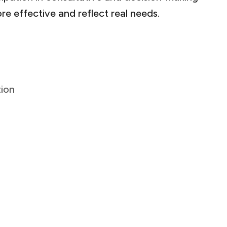
‍‌‌​ ‌‌‌​​‍‌‌ ‌‍‍ ‌‍‌‌‌ ‍‌​‍‌‌​ ​ ‌​‌​​‍‌‌​ ​ ‌​‌​​‍‌‌​ ​‍​ ​‍‌‍‌​​ ‌‌​ ‌‌​ ​‌​ ​‍​ ‌‍​ ‌‌‌‍‌‍‌‍‌‍​ ‌​‌‍​‍​ ​‍​‍‌‌​ ​‍​ ​‍​‍‌‌​ ‌‌‌​‌​​‍ ‍‌‍​ ‌‍ ‌‍ ‍‌ ‌​‌‍‌‌‌‍ ‍‌ ‌​​‍‌‌​ ‌‌‌​​‍‌‌ ‌‍‍ ‌‍‌‌‌ ‍‌​‍‌‌​ ​ ‌​‌​​‍‌‌​ ​ ‌​‌​​‍‌‌​ ​‍​ ​‍​ ‌​​ ‌​‌‍​‍‌‍‌‍‌‍‌‍‌‍‌‌‌‍‌​​ ‌‌‌‍​ ‌‍​ ​ ‍​​ ‍​​‍‌‌​ ​‍​ ​‍​‍‌‌​ ‌‌‌​‌​​‍ ‍‌‍​ ‌‍‍​‌‍‍‌‌‍ ​‌‍‌​‌ ​‍‌‍‌‌‌‍ ‍​‍‌‌​ ‌‌‌​​‍‌‌ ‌‍‍ ‌‍‌‌‌ ‍‌​‍‌‌​ ​ ‌​‌​​‍‌‌​ ​ ‌​‌​​‍‌‌​ ​‍​ ​‍​ ‍‌‌‍‌‌‌‍​‌​ ‌‍​ ‍​​ ‌​​ ‌​​ ‌‌‌‍​‌​ ‌‍‌‍‌​‌‍‌‌​‍‌‌​ ​‍​ ​‍​‍‌‌​ ‌‌‌​‌​​‍ ‍‌ ‌​‌‍‌‌‌ ‍​‌ ‌​​‍‌‍‌ ​​‌‍‌‌‌ ​‍‌ ​ ‌ ​​‌‍‌‌‌‍​ ‌ ‌​‌‍‍‌‌ ‌‍‌‍‌‌​ ‌‌ ​​‌ ‌‌‌‍​‍‌‍ ​‌‍‍‌‌ ​ ‌‍‍​‌‍‌‌‌‍‌​​‍​‍‌ ‌
‌‌ ​‍‌ ​ ‌ ​​‌‍‌‌‌‍​ ‌ ‌​‌‍‍‌‌ ‌‍‌‍‌‌​ ‌‌ ​​‌ ‌‌‌‍​‍‌‍ ​‌‍‍‌‌ ​ ‌‍‍​‌‍‌‌‌‍‌​​‍​‍‌ ‌