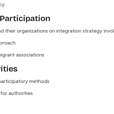
‌​‌‍‌‌‌ ‍​‌ ‌​​‍‌‍‌ ​​‌‍‌‌‌ ​‍‌ ​ ‌ ​​‌‍‌‌‌‍​ ‌ ‌​‌‍‍‌‌ ‌‍‌‍‌‌​ ‌‌ ​​‌ ‌‌‌‍​‍‌‍ ​‌‍‍‌‌ ​ ‌‍‍​‌‍‌‌‌‍‌​​‍​‍‌ ‌
‍‍‍‌‍‌‌‌‍​ ‌ ‌​​‍‌‍‌ ​​‌‍​‌‌ ‌​‌‍‍​​ ‌‌‍​ ‌ ‌‌‌ ​ ‌ ‌​‌‍ ‌‍ ‌‌‌​ ‌‍‌‌‌‍​ ‌ ‌​‌‍‍‌‌‍ ‌‍ ‍‌ ​ ​‍‌‌​ ‌‌‌​​‍‌‌ ‌‍‍ ‌‍‌‌‌ ‍‌​‍‌‌​ ​ ‌​‌​​‍‌‌​ ​ ‌​‌​​‍‌‌​ ​‍​ ​‍​ ​‍‌‍‌‍​ ‍​‌‍‌‌​ ‌​​ ​ ​ ‌​‌‍‌‍​ ‌ ​ ​ ​ ‍‌​ ‌ ​‍‌‌​ ​‍​ ​‍​‍‌‌​ ‌‌‌​‌​​‍ ‍‌‍​ ‌‍ ‌‍ ‍‌ ‌​‌‍‌‌‌‍ ‍‌ ‌​​‍‌‌​ ‌‌‌​​‍‌‌ ‌‍‍ ‌‍‌‌‌ ‍‌​‍‌‌​ ​ ‌​‌​​‍‌‌​ ​ ‌​‌​​‍‌‌​ ​‍​ ​‍​ ‌‌​ ‌​‌‍‌‌‌‍​ ​ ​​​ ​‍​ ‍​​ ​​​ ‌​‌‍​‌​ ​​‌‍​‌​‍‌‌​ ​‍​ ​‍​‍‌‌​ ‌‌‌​‌​​‍ ‍‌‍​ ‌‍‍​‌‍‍‌‌‍ ​‌‍‌​‌ ​‍‌‍‌‌‌‍ ‍​‍‌‌​ ‌‌‌​​‍‌‌ ‌‍‍ ‌‍‌‌‌ ‍‌​‍‌‌​ ​ ‌​‌​​‍‌‌​ ​ ‌​‌​​‍‌‌​ ​‍​ ​‍‌‍‌‍‌‍​‍‌‍​‍‌‍‌‌​ ‌​‌‍‌‍​ ​‍‌‍​ ‌‍‌‍‌‍​‌​ ‌‍‌‍​ ​‍‌‌​ ​‍​ ​‍​‍‌‌​ ‌‌‌​‌​​‍ ‍‌ ‌​‌‍‌‌‌ ‍​‌ ‌​​‍‌‍‌ ​​‌‍‌‌‌ ​‍‌ ​ ‌ ​​‌‍‌‌‌‍​ ‌ ‌​‌‍‍‌‌ ‌‍‌‍‌‌​ ‌‌ ​​‌ ‌‌‌‍​‍‌‍ ​‌‍‍‌‌ ​ ‌‍‍​‌‍‌‌‌‍‌​​‍​‍‌ ‌
‍​ ‍‌‌‍‌‍​ ‌‍​ ‌​​ ‌​‌‍​‍‌‍‌‌​ ​ ​ ‌‌​ ​‌‌‍‌​​ ​ ​‍‌‌​ ​‍​ ​‍​‍‌‌​ ‌‌‌​‌​​‍ ‍‌‍​ ‌‍‍​‌‍‍‌‌‍ ​‌‍‌​‌ ​‍‌‍‌‌‌‍ ‍​‍‌‌​ ‌‌‌​​‍‌‌ ‌‍‍ ‌‍‌‌‌ ‍‌​‍‌‌​ ​ ‌​‌​​‍‌‌​ ​ ‌​‌​​‍‌‌​ ​‍​ ​‍‌‍‌‍‌‍​‍​ ​‍‌‍​‌​ ​​​ ‍​​ ‌‍​ ‌‍‌‍​‍​ ‌​‌‍‌‌​ ​​​‍‌‌​ ​‍​ ​‍​‍‌‌​ ‌‌‌​‌​​‍ ‍‌ ‌​‌‍‌‌‌ ‍​‌ ‌​​ ‌‍​‍‌‍​‌‌ ​ ‌‍‌‌‌‌‌‌‌ ​‍‌‍ ​​ ‌​‍‌‌​ ​‍‌​‌‍‌ ​ ‌ ‌​‌ ‌‌‌‍‌​‌‍‍‌‌‍ ​‍‌‍‌‍‍‌‌‍‌​​ ‌​ ‌‌​ ‌​‌‍​‌​ ‌‍​ ‌ ​ ​‌‌‍‌​​ ​‍​‍ ‌​ ‍‌​ ‌‌​ ​‌‌‍‌‌​‍ ‌​ ‌​‌‍‌‍​ ​​‌‍‌‌​‍ ‌​ ‍‌​ ‌ ​ ‍‌​ ‌ ​‍ ‌​ ​‌‌‍‌‌​ ‍‌‌‍‌​‌‍​‌​ ​​​ ​​‌‍‌‌​ ‍​​ ‌​‌‍‌‌​ ‌​​‍‌‍‌ ‌​‌ ‍‌‌ ​​‌‍‌‌​ ‌‌ ​​‌ ​‍‌‍ ‌‍‍‍‌‍‌‌‌‍​ ‌ ‌​​‍‌‍‌ ​​‌‍​‌‌ ‌​‌‍‍​​ ‌‌‍​ ‌ ‌‌‌ ​ ‌ ‌​‌‍ ‌‍ ‌‌‌​ ‌‍‌‌‌‍​ ‌ ‌​‌‍‍‌‌‍ ‌‍ ‍‌ ​ ​‍‌‌​ ‌‌‌​​‍‌‌ ‌‍‍ ‌‍‌‌‌ ‍‌​‍‌‌​ ​ ‌​‌​​‍‌‌​ ​ ‌​‌​​‍‌‌​ ​‍​ ​‍​ ​‍‌‍‌‍​ ‍​‌‍‌‌​ ‌​​ ​ ​ ‌​‌‍‌‍​ ‌ ​ ​ ​ ‍‌​ ‌ ​‍‌‌​ ​‍​ ​‍​‍‌‌​ ‌‌‌​‌​​‍ ‍‌‍​ ‌‍ ‌‍ ‍‌ ‌​‌‍‌‌‌‍ ‍‌ ‌​​‍‌‌​ ‌‌‌​​‍‌‌ ‌‍‍ ‌‍‌‌‌ ‍‌​‍‌‌​ ​ ‌​‌​​‍‌‌​ ​ ‌​‌​​‍‌‌​ ​‍​ ​‍​ ‍‌‌‍‌‍​ ‌‍​ ‌​​ ‌​‌‍​‍‌‍‌‌​ ​ ​ ‌‌​ ​‌‌‍‌​​ ​ ​‍‌‌​ ​‍​ ​‍​‍‌‌​ ‌‌‌​‌​​‍ ‍‌‍​ ‌‍‍​‌‍‍‌‌‍ ​‌‍‌​‌ ​‍‌‍‌‌‌‍ ‍​‍‌‌​ ‌‌‌​​‍‌‌ ‌‍‍ ‌‍‌‌‌ ‍‌​‍‌‌​ ​ ‌​‌​​‍‌‌​ ​ ‌​‌​​‍‌‌​ ​‍​ ​‍‌‍‌‍‌‍​‍​ ​‍‌‍​‌​ ​​​ ‍​​
 ‍‌‍​ ‌‍‍​‌‍‍‌‌‍ ​‌‍‌​‌ ​‍‌‍‌‌‌‍ ‍​‍‌‌​ ‌‌‌​​‍‌‌ ‌‍‍ ‌‍‌‌‌ ‍‌​‍‌‌​ ​ ‌​‌​​‍‌‌​ ​ ‌​‌​​‍‌‌​ ​‍​ ​‍‌‍​‌​ ‌ ‌‍‌‍​ ‍‌‌‍​‍​ ‍​​ ‌​‌‍‌​​ ​‍‌‍​‌‌‍​‍‌‍‌‍​‍‌‌​ ​‍​ ​‍​‍‌‌​ ‌‌‌​‌​​‍ ‍‌ ‌​‌‍‌‌‌ ‍​‌ ‌​​‍‌‍‌ ​​‌‍‌‌‌ ​‍‌ ​ ‌ ​​‌‍‌‌‌‍​ ‌ ‌​‌‍‍‌‌ ‌‍‌‍‌‌​ ‌‌ ​​‌ ‌‌‌‍​‍‌‍ ​‌‍‍‌‌ ​ ‌‍‍​‌‍‌‌‌‍‌​​‍​‍‌ ‌
‍‍​​ ‌‌‍​ ‌ ‌‌‌ ​ ‌ ‌​‌‍ ‌‍ ‌‌‌​ ‌‍‌‌‌‍​ ‌ ‌​‌‍‍‌‌‍ ‌‍ ‍‌ ​ ​‍‌‌​ ‌‌‌​​‍‌‌ ‌‍‍ ‌‍‌‌‌ ‍‌​‍‌‌​ ​ ‌​‌​​‍‌‌​ ​ ‌​‌​​‍‌‌​ ​‍​ ​‍​ ​‍‌‍‌‍​ ‍​‌‍‌‌​ ‌​​ ​ ​ ‌​‌‍‌‍​ ‌ ​ ​ ​ ‍‌​ ‌ ​‍‌‌​ ​‍​ ​‍​‍‌‌​ ‌‌‌​‌​​‍ ‍‌‍​ ‌‍ ‌‍ ‍‌ ‌​‌‍‌‌‌‍ ‍‌ ‌​​‍‌‌​ ‌‌‌​​‍‌‌ ‌‍‍ ‌‍‌‌‌ ‍‌​‍‌‌​ ​ ‌​‌​​‍‌‌​ ​ ‌​‌​​‍‌‌​ ​‍​ ​‍​ ​‌‌‍​‍‌‍​‍‌‍‌​​ ​‌​ ‌‌‌‍​‍​ ‍‌​ ‍​​ ‌‍​ ​ ​ ​‌​‍‌‌​ ​‍​ ​‍​‍‌‌​ ‌‌‌​‌​​‍ ‍‌‍​ ‌‍‍​‌‍‍‌‌‍ ​‌‍‌​‌ ​‍‌‍‌‌‌‍ ‍​‍‌‌​ ‌‌‌​​‍‌‌ ‌‍‍ ‌‍‌‌‌ ‍‌​‍‌‌​ ​ ‌​‌​​‍‌‌​ ​ ‌​‌​​‍‌‌​ ​‍​ ​‍​ ‍​‌‍‌‌​ ​‌‌‍​‌​ ‌‍‌‍​‍‌‍‌​​ ‍‌‌‍​‌‌‍​ ​ ​​​ ​‌​‍‌‌​ ​‍​ ​‍​‍‌‌​ ‌‌‌​‌​​‍ ‍‌ ‌​‌‍‌‌‌ ‍​‌ ‌​​‍‌‍‌ ​​‌‍‌‌‌ ​‍‌ ​ ‌ ​​‌‍‌‌‌‍​ ‌ ‌​‌‍‍‌‌ ‌‍‌‍‌‌​ ‌‌ ​​‌ ‌‌‌‍​‍‌‍ ​‌‍‍‌‌ ​ ‌‍‍​‌‍‌‌‌‍‌​​‍​‍‌ ‌
‍​ ​‍​‍‌‌​ ‌‌‌​‌​​‍ ‍‌‍​ ‌‍‍​‌‍‍‌‌‍ ​‌‍‌​‌ ​‍‌‍‌‌‌‍ ‍​‍‌‌​ ‌‌‌​​‍‌‌ ‌‍‍ ‌‍‌‌‌ ‍‌​‍‌‌​ ​ ‌​‌​​‍‌‌​ ​ ‌​‌​​‍‌‌​ ​‍​ ​‍​ ​‌‌‍‌‍​ ‍​‌‍‌‍​ ‌ ​ ‍​‌‍​‍​ ‌​​ ​‌‌‍‌‍‌‍​‍​ ​ ​‍‌‌​ ​‍​ ​‍​‍‌‌​ ‌‌‌​‌​​‍ ‍‌ ‌​‌‍‌‌‌ ‍​‌ ‌​​‍‌‍‌ ​​‌‍‌‌‌ ​‍‌ ​ ‌ ​​‌‍‌‌‌‍​ ‌ ‌​‌‍‍‌‌ ‌‍‌‍‌‌​ ‌‌ ​​‌ ‌‌‌‍​‍‌‍ ​‌‍‍‌‌ ​ ‌‍‍​‌‍‌‌‌‍‌​​‍​‍‌ ‌
‌‍‌‌​ ‌‌ ​​‌ ​‍‌‍ ‌‍‍‍‌‍‌‌‌‍​ ‌ ‌​​‍‌‍‌ ​​‌‍​‌‌ ‌​‌‍‍​​ ‌‌‍​ ‌ ‌‌‌ ​ ‌ ‌​‌‍ ‌‍ ‌‌‌​ ‌‍‌‌‌‍​ ‌ ‌​‌‍‍‌‌‍ ‌‍ ‍‌ ​ ​‍‌‌​ ‌‌‌​​‍‌‌ ‌‍‍ ‌‍‌‌‌ ‍‌​‍‌‌​ ​ ‌​‌​​‍‌‌​ ​ ‌​‌​​‍‌‌​ ​‍​ ​‍​ ​‍‌‍‌‍​ ‍​‌‍‌‌​ ‌​​ ​ ​ ‌​‌‍‌‍​ ‌ ​ ​ ​ ‍‌​ ‌ ​‍‌‌​ ​‍​ ​‍​‍‌‌​ ‌‌‌​‌​​‍ ‍‌‍​ ‌‍ ‌‍ ‍‌ ‌​‌‍‌‌‌‍ ‍‌ ‌​​‍‌‌​ ‌‌‌​​‍‌‌ ‌‍‍ ‌‍‌‌‌ ‍‌​‍‌‌​ ​ ‌​‌​​‍‌‌​ ​ ‌​‌​​‍‌‌​ ​‍​ ​‍​ ​‍​ ‍​‌‍‌‍‌‍‌‌‌‍​ ‌‍‌​‌‍​‍​ ​‌​ ‌​‌‍​ ​ ‌‌​ ​ ​‍‌‌​ ​‍​ ​‍​‍‌‌​ ‌‌‌​‌​​‍ ‍‌‍​ ‌‍‍​‌‍‍‌‌‍ ​‌‍‌​‌ ​‍‌‍‌‌‌‍ ‍​‍‌‌​ ‌‌‌​​‍‌‌ ‌‍‍ ‌‍‌‌‌ ‍‌​‍‌‌​ ​ ‌​‌​​‍‌‌​ ​ ‌​‌​​‍‌‌​ ​‍​ ​‍‌‍‌‍​ ‌‍‌‍​‌‌‍‌‌​ ​‍‌‍‌‌​ ​‌‌‍​‌‌‍‌‌​ ‌​​ ‌ ‌‍​ ​‍‌‌​ ​‍​ ​‍​‍‌‌​ ‌‌‌​‌​​‍ ‍‌ ‌​‌‍‌‌‌ ‍​‌ ‌​​‍‌‍‌ ​​‌‍‌‌‌ ​‍‌ ​ ‌ ​​‌‍‌‌‌‍​ ‌ ‌​‌‍‍‌‌ ‌‍‌‍‌‌​ ‌‌ ​​‌ ‌‌‌‍​‍‌‍ ​‌‍‍‌‌ ​ ‌‍‍​‌‍‌‌‌‍‌​​‍​‍‌ ‌
​‍‌‍‌‍​ ‍​‌‍‌‌​ ‌​​ ​ ​ ‌​‌‍‌‍​ ‌ ​ ​ ​ ‍‌​ ‌ ​‍‌‌​ ​‍​ ​‍​‍‌‌​ ‌‌‌​‌​​‍ ‍‌‍​ ‌‍ ‌‍ ‍‌ ‌​‌‍‌‌‌‍ ‍‌ ‌​​‍‌‌​ ‌‌‌​​‍‌‌ ‌‍‍ ‌‍‌‌‌ ‍‌​‍‌‌​ ​ ‌​‌​​‍‌‌​ ​ ‌​‌​​‍‌‌​ ​‍​ ​‍​ ‌ ​ ​ ​ ‌ ​ ‌​‌‍​‌​ ​​​ ‍​‌‍​‍​ ​​​ ‍‌‌‍‌‍​ ‌‌​‍‌‌​ ​‍​ ​‍​‍‌‌​ ‌‌‌​‌​​‍ ‍‌‍​ ‌‍‍​‌‍‍‌‌‍ ​‌‍‌​‌ ​‍‌‍‌‌‌‍ ‍​‍‌‌​ ‌‌‌​​‍‌‌ ‌‍‍ ‌‍‌‌‌ ‍‌​‍‌‌​ ​ ‌​‌​​‍‌‌​ ​ ‌​‌​​‍‌‌​ ​‍​ ​‍‌‍​ ‌‍‌‍​ ‌‌​ ​​‌‍​‍​ ‌ ​ ‍​‌‍‌‌​ ‌‌‌‍​ ​ ‌‍​ ​‌​‍‌‌​ ​‍​ ​‍​‍‌‌​ ‌‌‌​‌​​‍ ‍‌ ‌​‌‍‌‌‌ ‍​‌ ‌​​‍‌‍‌ ​​‌‍‌‌‌ ​‍‌ ​ ‌ ​​‌‍‌‌‌‍​ ‌ ‌​‌‍‍‌‌ ‌‍‌‍‌‌​ ‌‌ ​​‌ ‌‌‌‍​‍‌‍ ​‌‍‍‌‌ ​ ‌‍‍​‌‍‌‌‌‍‌​​‍​‍‌ ‌