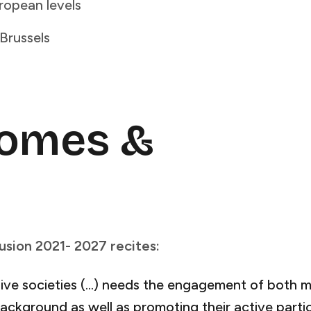
​ ‍‌​ ‌ ​‍‌‌​ ​‍​ ​‍​‍‌‌​ ‌‌‌​‌​​‍ ‍‌‍​ ‌‍ ‌‍ ‍‌ ‌​‌‍‌‌‌‍ ‍‌ ‌​​‍‌‌​ ‌‌‌​​‍‌‌ ‌‍‍ ‌‍‌‌‌ ‍‌​‍‌‌​ ​ ‌​‌​​‍‌‌​ ​ ‌​‌​​‍‌‌​ ​‍​ ​‍‌‍​‌‌‍​ ‌‍​ ‌‍​ ‌‍‌​​ ​ ​ ​‍‌‍‌‍​ ‍​​ ​ ‌‍​ ‌‍‌​​‍‌‌​ ​‍​ ​‍​‍‌‌​ ‌‌‌​‌​​‍ ‍‌‍​ ‌‍‍​‌‍‍‌‌‍ ​‌‍‌​‌ ​‍‌‍‌‌‌‍ ‍​‍‌‌​ ‌‌‌​​‍‌‌ ‌‍‍ ‌‍‌‌‌ ‍‌​‍‌‌​ ​ ‌​‌​​‍‌‌​ ​ ‌​‌​​‍‌‌​ ​‍​ ​‍‌‍‌‌​ ​‌​ ‌ ‌‍​‌‌‍‌‍​ ‌‌​ ‌ ​ ‌ ‌‍‌‌‌‍‌​​ ‍​​ ​​​‍‌‌​ ​‍​ ​‍​‍‌‌​ ‌‌‌​‌​​‍ ‍‌ ‌​‌‍‌‌‌ ‍​‌ ‌​​‍‌‍‌ ​​‌‍‌‌‌ ​‍‌ ​ ‌ ​​‌‍‌‌‌‍​ ‌ ‌​‌‍‍‌‌ ‌‍‌‍‌‌​ ‌‌ ​​‌ ‌‌‌‍​‍‌‍ ​‌‍‍‌‌ ​ ‌‍‍​‌‍‌‌‌‍‌​​‍​‍‌ ‌
​‍‌‍‌‌​ ‍‌​ ​‍‌‍​‌​‍‌‌​ ​‍​ ​‍​‍‌‌​ ‌‌‌​‌​​‍ ‍‌‍​ ‌‍‍​‌‍‍‌‌‍ ​‌‍‌​‌ ​‍‌‍‌‌‌‍ ‍​‍‌‌​ ‌‌‌​​‍‌‌ ‌‍‍ ‌‍‌‌‌ ‍‌​‍‌‌​ ​ ‌​‌​​‍‌‌​ ​ ‌​‌​​‍‌‌​ ​‍​ ​‍‌‍‌‍​ ​ ​ ‌‍‌‍​ ​ ‌‌​ ​​​ ‍‌​ ‍​‌‍‌‍​ ‌‍​ ‍‌​ ‌ ​‍‌‌​ ​‍​ ​‍​‍‌‌​ ‌‌‌​‌​​‍ ‍‌ ‌​‌‍‌‌‌ ‍​‌ ‌​​‍‌‍‌ ​​‌‍‌‌‌ ​‍‌ ​ ‌ ​​‌‍‌‌‌‍​ ‌ ‌​‌‍‍‌‌ ‌‍‌‍‌‌​ ‌‌ ​​‌ ‌‌‌‍​‍‌‍ ​‌‍‍‌‌ ​ ‌‍‍​‌‍‌‌‌‍‌​​‍​‍‌ ‌
comes &
‌‍‌‌​ ‍‌‌‍‌​‌‍​‌​ ​​​ ​​‌‍‌‌​ ‍​​ ‌​‌‍‌‌​ ‌​​‍‌‍‌ ‌​‌ ‍‌‌ ​​‌‍‌‌​ ‌‌ ​​‌ ​‍‌‍ ‌‍‍‍‌‍‌‌‌‍​ ‌ ‌​​‍‌‍‌ ​​‌‍​‌‌ ‌​‌‍‍​​ ‌‌‍​ ‌ ‌‌‌ ​ ‌ ‌​‌‍ ‌‍ ‌‌‌​ ‌‍‌‌‌‍​ ‌ ‌​‌‍‍‌‌‍ ‌‍ ‍‌ ​ ​‍‌‌​ ‌‌‌​​‍‌‌ ‌‍‍ ‌‍‌‌‌ ‍‌​‍‌‌​ ​ ‌​‌​​‍‌‌​ ​ ‌​‌​​‍‌‌​ ​‍​ ​‍‌‍‌​​ ‌‌​ ‌‌​ ​‌​ ​‍​ ‌‍​ ‌‌‌‍‌‍‌‍‌‍​ ‌​‌‍​‍​ ​‍​‍‌‌​ ​‍​ ​‍​‍‌‌​ ‌‌‌​‌​​‍ ‍‌‍​ ‌‍ ‌‍ ‍‌ ‌​‌‍‌‌‌‍ ‍‌ ‌​​‍‌‌​ ‌‌‌​​‍‌‌ ‌‍‍ ‌‍‌‌‌ ‍‌​‍‌‌​ ​ ‌​‌​​‍‌‌​ ​ ‌​‌​​‍‌‌​ ​‍​ ​‍‌‍​ ‌‍‌‍‌‍​ ‌‍​‍​ ‌​​ ‌ ​ ​‍​ ​​​ ‌‌‌‍‌‌‌‍​‌​ ‍​​‍‌‌​ ​‍​ ​‍​‍‌‌​ ‌‌‌​‌​​‍ ‍‌‍​ ‌‍‍​‌‍‍‌‌‍ ​‌‍‌​‌ ​‍‌‍‌‌‌‍ ‍​‍‌‌​ ‌‌‌​​‍‌‌ ‌‍‍ ‌‍‌‌‌ ‍‌​‍‌‌​ ​ ‌​‌​​‍‌‌​ ​ ‌​‌​​‍‌‌​ ​‍​ ​‍‌‍‌‍​ ​ ​ ​​​ ​‍‌‍‌‍​ ​​‌‍​‌​ ​‍​ ​‌​ ‌ ​ ​ ‌‍​‍​‍‌‌​ ​‍​ ​‍​‍‌‌​ ‌‌‌​‌​​‍ ‍‌ ‌​‌‍‌‌‌ ‍​‌ ‌​​‍‌‍‌ ​​‌‍‌‌‌ ​‍‌ ​ ‌ ​​‌‍‌‌‌‍​ ‌ ‌​‌‍‍‌‌ ‌‍‌‍‌‌​ ‌‌ ​​‌ ‌‌‌‍​‍‌‍ ​‌‍‍‌‌ ​ ‌‍‍​‌‍‌‌‌‍‌​​‍​‍‌ ‌
ive societies (…) needs the engagement of both mi
ackground as well as promoting their active parti