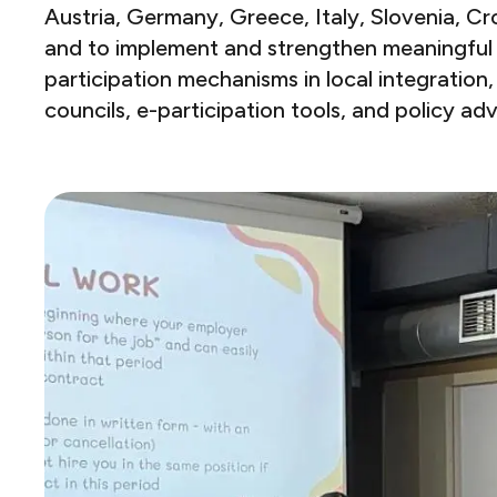
Austria, Germany, Greece, Italy, Slovenia, C
and to implement and strengthen meaningful 
participation mechanisms in local integration,
councils, e-participation tools, and policy advocacy.​​​​‌ ‍ ​‍​‍‌‍ ‌ ​‍‌‍‍‌‌‍‌ ‌‍‍‌‌‍ ‍​‍​‍​ ‍‍​‍​‍‌ ​ ‌‍​‌‌‍ ‍‌‍‍‌‌ ‌​‌ ‍‌​‍ ‍‌‍‍‌‌‍ ​‍​‍​‍ ​​‍​‍‌‍‍​‌ ​‍‌‍‌‌‌‍‌‍​‍​‍​ ‍‍​‍​‍​‍ ‌ ​ ‌ ‌​‌ ‌‌‌‍‌​‌‍‍‌‌‍ ​‍ ‌‍‍‌‌‍ ‍‌ ‌​‌‍‌‌‌‍ ‍‌ ‌​​‍ ‌‍‌‌‌‍‌​‌‍‍‌‌ ‌​​‍ ‌‍ ‌‌‍ ‌‍‌​‌‍‌‌​ ‌‌ ​​‌ ​‍‌‍‌‌‌ ​ ‌‍‌‌‌‍ ‍‌ ‌​‌‍​‌‌ ‌​‌‍‍‌‌‍ ‌‍ ‍​ ‍ ‌‍‍‌‌‍‌​​ ‌​ ‌‌​ ‌​‌‍​‌​ ‌‍​ ‌ ​ ​‌‌‍‌​​ ​‍​‍ ‌​ ‍‌​ ‌‌​ ​‌‌‍‌‌​‍ ‌​ ‌​‌‍‌‍​ ​​‌‍‌‌​‍ ‌​ ‍‌​ ‌ ​ ‍‌​ ‌ ​‍ ‌​ ​‌‌‍‌‌​ ‍‌‌‍‌​‌‍​‌​ ​​​ ​​‌‍‌‌​ ‍​​ ‌​‌‍‌‌​ ‌​​ ‍ ‌ ‌​‌ ‍‌‌ ​​‌‍‌‌​ ‌‌ ​​‌ ​‍‌‍ ‌‍‍‍‌‍‌‌‌‍​ ‌ ‌​​ ‍ ‌ ​​‌‍​‌‌ ‌​‌‍‍​​ ‌‌‍‌​‌‍‌‌‌ ​ ‌‍​ ‌ ​‍‌‍‍‌‌ ​​‌ ‌​‌‍‍‌‌‍ ‌‍ ‍​ ‌‍​‍‌‍​‌‌ ​ ‌‍‌‌‌‌‌‌‌ ​‍‌‍ ​​ ‌​‍‌‌​ ​‍‌​‌‍‌ ​ ‌ ‌​‌ ‌‌‌‍‌​‌‍‍‌‌‍ ​‍‌‍‌‍‍‌‌‍‌​​ ‌​ ‌‌​ ‌​‌‍​‌​ ‌‍​ ‌ ​ ​‌‌‍‌​​ ​‍​‍ ‌​ ‍‌​ ‌‌​ ​‌‌‍‌‌​‍ ‌​ ‌​‌‍‌‍​ ​​‌‍‌‌​‍ ‌​ ‍‌​ ‌ ​ ‍‌​ ‌ ​‍ ‌​ ​‌‌‍‌‌​ ‍‌‌‍‌​‌‍​‌​ ​​​ ​​‌‍‌‌​ ‍​​ ‌​‌‍‌‌​ ‌​​‍‌‍‌ ‌​‌ ‍‌‌ ​​‌‍‌‌​ ‌‌ ​​‌ ​‍‌‍ ‌‍‍‍‌‍‌‌‌‍​ ‌ ‌​​‍‌‍‌ ​​‌‍​‌‌ ‌​‌‍‍​​ ‌‌‍‌