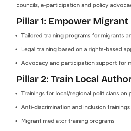
councils, e-participation and policy advocacy.​​​​‌ ‍ ​‍​‍‌‍ ‌ ​‍‌‍‍‌‌‍‌ ‌‍‍‌‌‍ ‍​‍​‍​ ‍‍​‍​‍‌ ​ ‌‍​‌‌‍ ‍‌‍‍‌‌ ‌​‌ ‍‌​‍ ‍‌‍‍‌‌‍ ​‍​‍​‍ ​​‍​‍‌‍‍​‌ ​‍‌‍‌‌‌‍‌‍​‍​‍​ ‍‍​‍​‍​‍ ‌ ​ ‌ ‌​‌ ‌‌‌‍‌​‌‍‍‌‌‍ ​‍ ‌‍‍‌‌‍ ‍‌ ‌​‌‍‌‌‌‍ ‍‌ ‌​​‍ ‌‍‌‌‌‍‌​‌‍‍‌‌ ‌​​‍ ‌‍ ‌‌‍ ‌‍‌​‌‍‌‌​ ‌‌ ​​‌ ​‍‌‍‌‌‌ ​ ‌‍‌‌‌‍ ‍‌ ‌​‌‍​‌‌ ‌​‌‍‍‌‌‍ ‌‍ ‍​ ‍ ‌‍‍‌‌‍‌​​ ‌​ ‌‌​ ‌​‌‍​‌​ ‌‍​ ‌ ​ ​‌‌‍‌​​ ​‍​‍ ‌​ ‍‌​ ‌‌​ ​‌‌‍‌‌​‍ ‌​ ‌​‌‍‌‍​ ​​‌‍‌‌​‍ ‌​ ‍‌​ ‌ ​ ‍‌​ ‌ ​‍ ‌​ ​‌‌‍‌‌​ ‍‌‌‍‌​‌‍​‌​ ​​​ ​​‌‍‌‌​ ‍​​ ‌​‌‍‌‌​ ‌​​ ‍ ‌ ‌​‌ ‍‌‌ ​​‌‍‌‌​ ‌‌ ​​‌ ​‍‌‍ ‌‍‍‍‌‍‌‌‌‍​ ‌ ‌​​ ‍ ‌ ​​‌‍​‌‌ ‌​‌‍‍​​ ‌‌‍​ ‌ ‌‌‌ ​ ‌ ‌​‌‍ ‌‍ ‌‌‌​ ‌‍‌‌‌‍​ ‌ ‌​‌‍‍‌‌‍ ‌‍ ‍‌ ​ ​‍‌‌​ ‌‌‌​​‍‌‌ ‌‍‍ ‌‍‌‌‌ ‍‌​‍‌‌​ ​ ‌​‌​​‍‌‌​ ​ ‌​‌​​‍‌‌​ ​‍​ ​‍​ ​‍‌‍‌‍​ ‍​‌‍‌‌​ ‌​​ ​ ​ ‌​‌‍‌‍​ ‌ ​ ​ ​ ‍‌​ ‌ ​‍‌‌​ ​‍​ ​‍​‍‌‌​ ‌‌‌​‌​​‍ ‍‌‍​ ‌‍ ‌‍ ‍‌ ‌​‌‍‌‌‌‍ ‍‌ ‌​​‍‌‌​ ‌‌‌​​‍‌‌ ‌‍‍ ‌‍‌‌‌ ‍‌​‍‌‌​ ​ ‌​‌​​‍‌‌​ ​ ‌​‌​​‍‌‌​ ​‍​ ​‍​ ​‍‌‍‌​​ ‌ ‌‍​‌​ ‍‌​ ​​‌‍​ ​ ‌ ​ ​‌​ ​‌​ ‌​‌‍​‌​‍‌‌​ ​‍​ ​‍​‍‌‌​ ‌‌‌​‌​​‍ ‍‌‍​ ‌‍‍​‌‍‍‌‌‍ ​‌‍‌​‌ ​‍‌‍‌‌‌‍ ‍​‍‌‌​ ‌‌‌​​‍‌‌ ‌‍‍ ‌‍‌‌‌ ‍‌​‍‌‌​ ​ ‌​‌​​‍‌‌​ ​ ‌​‌​​‍‌‌​ ​‍​ ​‍‌‍​ ​ ​‍​ ​‌‌‍​‌​ ​‌​ ​​​ ​ ​ ‌‌‌‍​‌​ ​‌​ ​​​ ‌​​‍‌‌​ ​‍​ ​‍​‍‌‌​ ‌‌‌​‌​​‍ ‍‌ ‌​‌‍‌‌‌ ‍​‌ ‌​​ ‌‍​‍‌‍​‌‌ ​ ‌‍‌‌‌‌‌‌‌ ​‍‌‍ ​​ ‌​‍‌‌​ ​‍‌​‌‍‌ ​ ‌ ‌​‌ ‌‌‌‍‌​‌‍‍‌‌‍ ​‍‌‍‌‍‍‌‌‍‌​​ ‌​ ‌‌​ ‌​‌‍​‌​ ‌‍​ ‌ ​ ​‌‌‍‌​​ ​‍​‍ ‌​ ‍‌​ ‌‌​ ​‌‌‍‌‌​‍ ‌​ ‌​‌‍‌‍​ ​​‌‍‌‌​‍ ‌​ ‍‌​ ‌ ​ ‍‌​ ‌ ​‍ ‌​ ​‌‌‍‌‌​ ‍‌‌‍‌​‌‍​‌​ ​​​ ​​‌‍‌‌​ ‍​​ ‌​‌‍‌‌​ ‌​​‍‌‍‌ ‌​‌ ‍‌‌ ​​‌‍‌‌​ ‌‌ ​​‌ ​‍‌‍ ‌‍‍‍‌‍‌‌‌‍​ ‌ ‌​​‍‌‍‌ ​​‌‍​‌‌ ‌​‌‍‍​​ ‌‌‍​ ‌ ‌‌‌ ​ ‌ ‌​‌‍ ‌‍ ‌‌‌​ ‌‍‌‌‌‍​ ‌ ‌​‌‍‍‌‌‍ ‌‍ ‍‌ ​ ​‍‌‌​ ‌‌‌​​‍‌‌ ‌‍‍ ‌‍‌‌‌ ‍‌​‍‌‌​ ​ ‌​‌​​‍‌‌​ ​ ‌​‌​​‍‌‌​ ​‍​ ​‍​ ​‍‌‍‌‍​ ‍​‌‍‌‌​ ‌​​ ​ ​ ‌​‌‍‌‍​ ‌ ​ ​ ​ ‍‌​ ‌ ​‍‌‌​ ​‍​ ​‍​‍‌‌​ ‌‌‌​‌​​‍ ‍‌‍​ ‌‍ ‌‍ ‍‌ ‌​‌‍‌‌‌‍ ‍‌ ‌​​‍‌‌​ ‌‌‌​​‍‌‌ ‌‍‍ ‌‍‌‌‌ ‍‌​‍‌‌​ ​ ‌​‌​​‍‌‌​ ​ ‌​‌​​‍‌‌​ ​‍​ ​‍​ ​‍‌‍‌​​ ‌ ‌‍​‌​ ‍‌​ ​​‌‍​ ​ ‌ ​ ​‌​ ​‌​ ‌​‌‍​‌​‍‌‌​ ​‍​ ​‍​‍‌‌​ ‌‌‌​‌​​‍ ‍‌‍​ ‌‍‍​‌‍‍‌‌‍ ​‌‍‌​‌ ​‍‌‍‌‌‌‍ ‍​‍‌‌​ ‌‌‌​​‍‌‌ ‌‍‍ ‌‍‌‌‌ ‍‌​‍‌‌​ ​ ‌​‌​​‍‌‌​ ​ ‌​‌​​‍‌‌​ ​‍​ ​‍‌‍​ ​ ​‍​ ​‌‌‍​‌​ ​‌​ ​​​ ​ ​ ‌‌‌‍​‌​ ​‌​ ​​​ ‌​​‍‌‌​ ​‍​ ​‍​‍‌‌​ ‌‌‌​‌​​‍ ‍‌ 
Pillar 1: Empower Migrant Participation​​​​‌ ‍ ​‍​‍‌‍ ‌ ​‍‌‍‍‌‌‍‌ ‌‍‍‌‌‍ ‍​‍​‍​ ‍‍​‍​‍‌ ​ ‌‍​‌‌‍ ‍‌‍‍‌‌ ‌​‌ ‍‌​‍ ‍‌‍‍‌‌‍ ​‍​‍​‍ ​​‍​‍‌‍‍​‌ ​‍‌‍‌‌‌‍‌‍​‍​‍​ ‍‍​‍​‍​‍ ‌ ​ ‌ ‌​‌ ‌‌‌‍‌​‌‍‍‌‌‍ ​‍ ‌‍‍‌‌‍ ‍‌ ‌​‌‍‌‌‌‍ ‍‌ ‌​​‍ ‌‍‌‌‌‍‌​‌‍‍‌‌ ‌​​‍ ‌‍ ‌‌‍ ‌‍‌​‌‍‌‌​ ‌‌ ​​‌ ​‍‌‍‌‌‌ ​ ‌‍‌‌‌‍ ‍‌ ‌​‌‍​‌‌ ‌​‌‍‍‌‌‍ ‌‍ ‍​ ‍ ‌‍‍‌‌‍‌​​ ‌​ ‌‌​ ‌​‌‍​‌​ ‌‍​ ‌ ​ ​‌‌‍‌​​ ​‍​‍ ‌​ ‍‌​ ‌‌​ ​‌‌‍‌‌​‍ ‌​ ‌​‌‍‌‍​ ​​‌‍‌‌​‍ ‌​ ‍‌​ ‌ ​ ‍‌​ ‌ ​‍ ‌​ ​‌‌‍‌‌​ ‍‌‌‍‌​‌‍​‌​ ​​​ ​​‌‍‌‌​ ‍​​ ‌​‌‍‌‌​ ‌​​ ‍ ‌ ‌​‌ ‍‌‌ ​​‌‍‌‌​ ‌‌ ​​‌ ​‍‌‍ ‌‍‍‍‌‍‌‌‌‍​ ‌ ‌​​ ‍ ‌ ​​‌‍​‌‌ ‌​‌‍‍​​ ‌‌‍​ ‌ ‌‌‌ ​ ‌ ‌​‌‍ ‌‍ ‌‌‌​ ‌‍‌‌‌‍​ ‌ ‌​‌‍‍‌‌‍ ‌‍ ‍‌ ​ ​‍‌‌​ ‌‌‌​​‍‌‌ ‌‍‍ ‌‍‌‌‌ ‍‌​‍‌‌​ ​ ‌​‌​​‍‌‌​ ​ ‌​‌​​‍‌‌​ ​‍​ ​‍​ ​‍‌‍‌‍​ ‍​‌‍‌‌​ ‌​​ ​ ​ ‌​‌‍‌‍​ ‌ ​ ​ ​ ‍‌​ ‌ ​‍‌‌​ ​‍​ ​‍​‍‌‌​ ‌‌‌​‌​​‍ ‍‌‍​ ‌‍ ‌‍ ‍‌ ‌​‌‍‌‌‌‍ ‍‌ ‌​​‍‌‌​ ‌‌‌​​‍‌‌ ‌‍‍ ‌‍‌‌‌ ‍‌​‍‌‌​ ​ ‌​‌​​‍‌‌​ ​ ‌​‌​​‍‌‌​ ​‍​ ​‍​ ‌‌​ ‌​‌‍‌‌‌‍​ ​ ​​​ ​‍​ ‍​​ ​​​ ‌​‌‍​‌​ ​​‌‍​‌​‍‌‌​ ​‍​ ​‍​‍‌‌​ ‌‌‌​‌​​‍ ‍‌‍​ ‌‍‍​‌‍‍‌‌‍ ​‌‍‌​‌ ​‍‌‍‌‌‌‍ ‍​‍‌‌​ ‌‌‌​​‍‌‌ ‌‍‍ ‌‍‌‌‌ ‍‌​‍‌‌​ ​ ‌​‌​​‍‌‌​ ​ ‌​‌​​‍‌‌​ ​‍​ ​‍‌‍‌‍‌‍​‍‌‍​‍‌‍‌‌​ ‌​‌‍‌‍​ ​‍‌‍​ ‌‍‌‍‌‍​‌​ ‌‍‌‍​ ​‍‌‌​ ​‍​ ​‍​‍‌‌​ ‌‌‌​‌​​‍ ‍‌ ‌​‌‍‌‌‌ ‍​‌ ‌​​ ‌‍​‍‌‍​‌‌ ​ ‌‍‌‌‌‌‌‌‌ ​‍‌‍ ​​ ‌​‍‌‌​ ​‍‌​‌‍‌ ​ ‌ ‌​‌ ‌‌‌‍‌​‌‍‍‌‌‍ ​‍‌‍‌‍‍‌‌‍‌​​ ‌​ ‌‌​ ‌​‌‍​‌​ ‌‍​ ‌ ​ ​‌‌‍‌​​ ​‍​‍ ‌​ ‍‌​ ‌‌​ ​‌‌‍‌‌​‍ ‌​ ‌​‌‍‌‍​ ​​‌‍‌‌​‍ ‌​ ‍‌​ ‌ ​ ‍‌​ ‌ ​‍ ‌​ ​‌‌‍‌‌​ ‍‌‌‍‌​‌‍​‌​ ​​​ ​​‌‍‌‌​ ‍​​ ‌​‌‍‌‌​ ‌​​‍‌‍‌ ‌​‌ ‍‌‌ ​​‌‍‌‌​ ‌‌ ​​‌ ​‍‌‍ ‌
Tailored training programs for migrants and their organizations on integration strategy involvement​​​​‌ ‍ ​‍​‍‌‍ ‌ ​‍‌‍‍‌‌‍‌ ‌‍‍‌‌‍ ‍​‍​‍​ ‍‍​‍​‍‌ ​ ‌‍​‌‌‍ ‍‌‍‍‌‌ ‌​‌ ‍‌​‍ ‍‌‍‍‌‌‍ ​‍​‍​‍ ​​‍​‍‌‍‍​‌ ​‍‌‍‌‌‌‍‌‍​‍​‍​ ‍‍​‍​‍​‍ ‌ ​ ‌ ‌​‌ ‌‌‌‍‌​‌‍‍‌‌‍ ​‍ ‌‍‍‌‌‍ ‍‌ ‌​‌‍‌‌‌‍ ‍‌ ‌​​‍ ‌‍‌‌‌‍‌​‌‍‍‌‌ ‌​​‍ ‌‍ ‌‌‍ ‌‍‌​‌‍‌‌​ ‌‌ ​​‌ ​‍‌‍‌‌‌ ​ ‌‍‌‌‌‍ ‍‌ ‌​‌‍​‌‌ ‌​‌‍‍‌‌‍ ‌‍ ‍​ ‍ ‌‍‍‌‌‍‌​​ ‌​ ‌‌​ ‌​‌‍​‌​ ‌‍​ ‌ ​ ​‌‌‍‌​​ ​‍​‍ ‌​ ‍‌​ ‌‌​ ​‌‌‍‌‌​‍ ‌​ ‌​‌‍‌‍​ ​​‌‍‌‌​‍ ‌​ ‍‌​ ‌ ​ ‍‌​ ‌ ​‍ ‌​ ​‌‌‍‌‌​ ‍‌‌‍‌​‌‍​‌​ ​​​ ​​‌‍‌‌​ ‍​​ ‌​‌‍‌‌​ ‌​​ ‍ ‌ ‌​‌ ‍‌‌ ​​‌‍‌‌​ ‌‌ ​​‌ ​‍‌‍ ‌‍‍‍‌‍‌‌‌‍​ ‌ ‌​​ ‍ ‌ ​​‌‍​‌‌ ‌​‌‍‍​​ ‌‌‍​ ‌ ‌‌‌ ​ ‌ ‌​‌‍ ‌‍ ‌‌‌​ ‌‍‌‌‌‍​ ‌ ‌​‌‍‍‌‌‍ ‌‍ ‍‌ ​ ​‍‌‌​ ‌‌‌​​‍‌‌ ‌‍‍ ‌‍‌‌‌ ‍‌​‍‌‌​ ​ ‌​‌​​‍‌‌​ ​ ‌​‌​​‍‌‌​ ​‍​ ​‍​ ​‍‌‍‌‍​ ‍​‌‍‌‌​ ‌​​ ​ ​ ‌​‌‍‌‍​ ‌ ​ ​ ​ ‍‌​ ‌ ​‍‌‌​ ​‍​ ​‍​‍‌‌​ ‌‌‌​‌​​‍ ‍‌‍​ ‌‍ ‌‍ ‍‌ ‌​‌‍‌‌‌‍ ‍‌ ‌​​‍‌‌​ ‌‌‌​​‍‌‌ ‌‍‍ ‌‍‌‌‌ ‍‌​‍‌‌​ ​ ‌​‌​​‍‌‌​ ​ ‌​‌​​‍‌‌​ ​‍​ ​
Legal training based on a rights-based approach​​​​‌ ‍ ​‍​‍‌‍ ‌ ​‍‌‍‍‌‌‍‌ ‌‍‍‌‌‍ ‍​‍​‍​ ‍‍​‍​‍‌ ​ ‌‍​‌‌‍ ‍‌‍‍‌‌ ‌​‌ ‍‌​‍ ‍‌‍‍‌‌‍ ​‍​‍​‍ ​​‍​‍‌‍‍​‌ ​‍‌‍‌‌‌‍‌‍​‍​‍​ ‍‍​‍​‍​‍ ‌ ​ ‌ ‌​‌ ‌‌‌‍‌​‌‍‍‌‌‍ ​‍ ‌‍‍‌‌‍ ‍‌ ‌​‌‍‌‌‌‍ ‍‌ ‌​​‍ ‌‍‌‌‌‍‌​‌‍‍‌‌ ‌​​‍ ‌‍ ‌‌‍ ‌‍‌​‌‍‌‌​ ‌‌ ​​‌ ​‍‌‍‌‌‌ ​ ‌‍‌‌‌‍ ‍‌ ‌​‌‍​‌‌ ‌​‌‍‍‌‌‍ ‌‍ ‍​ ‍ ‌‍‍‌‌‍‌​​ ‌​ ‌‌​ ‌​‌‍​‌​ ‌‍​ ‌ ​ ​‌‌‍‌​​ ​‍​‍ ‌​ ‍‌​ ‌‌​ ​‌‌‍‌‌​‍ ‌​ ‌​‌‍‌‍​ ​​‌‍‌‌​‍ ‌​ ‍‌​ ‌ ​ ‍‌​ ‌ ​‍ ‌​ ​‌‌‍‌‌​ ‍‌‌‍‌​‌‍​‌​ ​​​ ​​‌‍‌‌​ ‍​​ ‌​‌‍‌‌​ ‌​​ ‍ ‌ ‌​‌ ‍‌‌ ​​‌‍‌‌​ ‌‌ ​​‌ ​‍‌‍ ‌‍‍‍‌‍‌‌‌‍​ ‌ ‌​​ ‍ ‌ ​​‌‍​‌‌ ‌​‌‍‍​​ ‌‌‍​ ‌ ‌‌‌ ​ ‌ ‌​‌‍ ‌‍ ‌‌‌​ ‌‍‌‌‌‍​ ‌ ‌​‌‍‍‌‌‍ ‌‍ ‍‌ ​ ​‍‌‌​ ‌‌‌​​‍‌‌ ‌‍‍ ‌‍‌‌‌ ‍‌​‍‌‌​ ​ ‌​‌​​‍‌‌​ ​ ‌​‌​​‍‌‌​ ​‍​ ​‍​ ​‍‌‍‌‍​ ‍​‌‍‌‌​ ‌​​ ​ ​ ‌​‌‍‌‍​ ‌ ​ ​ ​ ‍‌​ ‌ ​‍‌‌​ ​‍​ ​‍​‍‌‌​ ‌‌‌​‌​​‍ ‍‌‍​ ‌‍ ‌‍ ‍‌ ‌​‌‍‌‌‌‍ ‍‌ ‌​​‍‌‌​ ‌‌‌​​‍‌‌ ‌‍‍ ‌‍‌‌‌ ‍‌​‍‌‌​ ​ ‌​‌​​‍‌‌​ ​ ‌​‌​​‍‌‌​ ​‍​ ​‍​ ‍​‌‍​‌​ ‍​‌‍‌‌‌‍‌‌​ ‌​​ ‌‍​ ‌‌​ ‍‌​ ‍​‌‍​‍​ ‍‌​‍‌‌​ ​‍​ ​‍​‍‌‌​ ‌‌‌​‌​​‍ ‍‌‍​ ‌‍‍​‌‍‍‌‌‍ ​‌‍‌​‌ ​‍‌‍‌‌‌‍ ‍​‍‌‌​ ‌‌‌​​‍‌‌ ‌‍‍ ‌‍‌‌‌ ‍‌​‍‌‌​ ​ ‌​‌​​‍‌‌​ ​ ‌​‌​​‍‌‌​ ​‍​ ​‍‌‍​‌​ ‌ ‌‍‌‍​ ‍‌‌‍​‍​ ‍​​ ‌​‌‍‌​​ ​‍‌‍​‌‌‍​‍‌‍‌‍​‍‌‌​ ​‍​ ​‍​‍‌‌​ ‌‌‌​‌​​‍ ‍‌ ‌​‌‍‌‌‌ ‍​‌ ‌​​ ‌‍​‍‌‍​‌‌ ​ ‌‍‌‌‌‌‌‌‌ ​‍‌‍ ​​ ‌​‍‌‌​ ​‍‌​‌‍‌ ​ ‌ ‌​‌ ‌‌‌‍‌​‌‍‍‌‌‍ ​‍‌‍‌‍‍‌‌‍‌​​ ‌​ ‌‌​ ‌​‌‍​‌​ ‌‍​ ‌ ​ ​‌‌‍‌​​ ​‍​‍ ‌​ ‍‌​ ‌‌​ ​‌‌‍‌‌​‍ ‌​ ‌​‌‍‌‍​ ​​‌‍‌‌​‍ ‌​ ‍‌​ ‌ ​ ‍‌​ ‌ ​‍ ‌​ ​‌‌‍‌‌​ ‍‌‌‍‌​‌‍​‌​ ​​​ ​​‌‍‌‌​ ‍​​ ‌​‌‍‌‌​ ‌​​‍‌‍‌ ‌​‌ ‍‌‌ ​​‌‍‌‌​ ‌‌ ​​‌ ​‍‌‍ ‌‍‍‍‌‍‌‌‌‍​ ‌ ‌​​‍‌‍‌ ​​‌‍​‌‌ ‌​‌‍‍​​ ‌‌‍​ ‌ ‌‌‌ ​ ‌ ‌​‌‍ ‌‍ ‌‌‌​ ‌‍‌‌‌‍​ ‌ ‌​‌‍‍‌‌‍ ‌‍ ‍‌ ​ ​‍‌‌​ ‌‌‌​​‍‌‌ ‌‍‍ ‌‍‌‌‌ ‍‌​‍‌‌​ ​ ‌​‌​​‍‌‌​ ​ ‌​‌​​‍‌‌​ ​‍​ ​‍​ ​‍‌‍‌‍​ ‍​‌‍‌‌​ ‌​​ ​ ​ ‌​‌‍‌‍​ ‌ ​ ​ ​ ‍‌​ ‌ ​‍‌‌​ ​‍​ ​‍​‍‌‌​ ‌‌‌​‌​​‍ ‍‌‍​ ‌‍ ‌‍ ‍‌ ‌​‌‍‌‌‌‍ ‍‌ ‌​​‍‌‌​ ‌‌‌​​‍‌‌ ‌‍‍ ‌‍‌‌‌ ‍‌​‍‌‌​ ​ ‌​‌​​‍‌‌​ ​ ‌​‌​​‍‌‌​ ​‍​ ​‍​ ‍​‌‍​‌​ ‍​‌‍‌‌‌‍‌‌​ ‌​​ ‌‍​ ‌‌​ ‍‌​ ‍​‌‍​‍​ ‍‌​‍‌‌​ ​‍​ ​‍​‍‌‌​ ‌‌‌​‌​​‍
Advocacy and participation support for migrant associations​​​​‌ ‍ ​‍​‍‌‍ ‌ ​‍‌‍‍‌‌‍‌ ‌‍‍‌‌‍ ‍​‍​‍​ ‍‍​‍​‍‌ ​ ‌‍​‌‌‍ ‍‌‍‍‌‌ ‌​‌ ‍‌​‍ ‍‌‍‍‌‌‍ ​‍​‍​‍ ​​‍​‍‌‍‍​‌ ​‍‌‍‌‌‌‍‌‍​‍​‍​ ‍‍​‍​‍​‍ ‌ ​ ‌ ‌​‌ ‌‌‌‍‌​‌‍‍‌‌‍ ​‍ ‌‍‍‌‌‍ ‍‌ ‌​‌‍‌‌‌‍ ‍‌ ‌​​‍ ‌‍‌‌‌‍‌​‌‍‍‌‌ ‌​​‍ ‌‍ ‌‌‍ ‌‍‌​‌‍‌‌​ ‌‌ ​​‌ ​‍‌‍‌‌‌ ​ ‌‍‌‌‌‍ ‍‌ ‌​‌‍​‌‌ ‌​‌‍‍‌‌‍ ‌‍ ‍​ ‍ ‌‍‍‌‌‍‌​​ ‌​ ‌‌​ ‌​‌‍​‌​ ‌‍​ ‌ ​ ​‌‌‍‌​​ ​‍​‍ ‌​ ‍‌​ ‌‌​ ​‌‌‍‌‌​‍ ‌​ ‌​‌‍‌‍​ ​​‌‍‌‌​‍ ‌​ ‍‌​ ‌ ​ ‍‌​ ‌ ​‍ ‌​ ​‌‌‍‌‌​ ‍‌‌‍‌​‌‍​‌​ ​​​ ​​‌‍‌‌​ ‍​​ ‌​‌‍‌‌​ ‌​​ ‍ ‌ ‌​‌ ‍‌‌ ​​‌‍‌‌​ ‌‌ ​​‌ ​‍‌‍ ‌‍‍‍‌‍‌‌‌‍​ ‌ ‌​​ ‍ ‌ ​​‌‍​‌‌ ‌​‌‍‍​​ ‌‌‍​ ‌ ‌‌‌ ​ ‌ ‌​‌‍ ‌‍ ‌‌‌​ ‌‍‌‌‌‍​ ‌ ‌​‌‍‍‌‌‍ ‌‍ ‍‌ ​ ​‍‌‌​ ‌‌‌​​‍‌‌ ‌‍‍ ‌‍‌‌‌ ‍‌​‍‌‌​ ​ ‌​‌​​‍‌‌​ ​ ‌​‌​​‍‌‌​ ​‍​ ​‍​ ​‍‌‍‌‍​ ‍​‌‍‌‌​ ‌​​ ​ ​ ‌​‌‍‌‍​ ‌ ​ ​ ​ ‍‌​ ‌ ​‍‌‌​ ​‍​ ​‍​‍‌‌​ ‌‌‌​‌​​‍ ‍‌‍​ ‌‍ ‌‍ ‍‌ ‌​‌‍‌‌‌‍ ‍‌ ‌​​‍‌‌​ ‌‌‌​​‍‌‌ ‌‍‍ ‌‍‌‌‌ ‍‌​‍‌‌​ ​ ‌​‌​​‍‌‌​ ​ ‌​‌​​‍‌‌​ ​‍​ ​‍​ ​‌‌‍​‍‌‍​‍‌‍‌​​ ​‌​ ‌‌‌‍​‍​ ‍‌​ ‍​​ ‌‍​ ​ ​ ​‌​‍‌‌​ ​‍​ ​‍​‍‌‌​ ‌‌‌​‌​​‍ ‍‌‍​ ‌‍‍​‌‍‍‌‌‍ ​‌‍‌​‌ ​‍‌‍‌‌‌‍ ‍​‍‌‌​ ‌‌‌​​‍‌‌ ‌‍‍ ‌‍‌‌‌ ‍‌​‍‌‌​ ​ ‌​‌​​‍‌‌​ ​ ‌​‌​​‍‌‌​ ​‍​ ​‍​ ‍​‌‍‌‌​ ​‌‌‍​‌​ ‌‍‌‍​‍‌‍‌​​ ‍‌‌‍​‌‌‍​ ​ ​​​ ​‌​‍‌‌​ ​‍​ ​‍​‍‌‌​ ‌‌‌​‌​​‍ ‍‌ ‌​‌‍‌‌‌ ‍​‌ ‌​​ ‌‍​‍‌‍​‌‌ ​ ‌‍‌‌‌‌‌‌‌ ​‍‌‍ ​​ ‌​‍‌‌​ ​‍‌​‌‍‌ ​ ‌ ‌​‌ ‌‌‌‍‌​‌‍‍‌‌‍ ​‍‌‍‌‍‍‌‌‍‌​​ ‌​ ‌‌​ ‌​‌‍​‌​ ‌‍​ ‌ ​ ​‌‌‍‌​​ ​‍​‍ ‌​ ‍‌​ ‌‌​ ​‌‌‍‌‌​‍ ‌​ ‌​‌‍‌‍​ ​​‌‍‌‌​‍ ‌​ ‍‌​ ‌ ​ ‍‌​ ‌ ​‍ ‌​ ​‌‌‍‌‌​ ‍‌‌‍‌​‌‍​‌​ ​​​ ​​‌‍‌‌​ ‍​​ ‌​‌‍‌‌​ ‌​​‍‌‍‌ ‌​‌ ‍‌‌ ​​‌‍‌‌​ ‌‌ ​​‌ ​‍‌‍ ‌‍‍‍‌‍‌‌‌‍​ ‌ ‌​​‍‌‍‌ ​​‌‍​‌‌ ‌​‌
Pillar 2: Train Local Authorities​​​​‌ ‍ ​‍​‍‌‍ ‌ ​‍‌‍‍‌‌‍‌ ‌‍‍‌‌‍ ‍​‍​‍​ ‍‍​‍​‍‌ ​ ‌‍​‌‌‍ ‍‌‍‍‌‌ ‌​‌ ‍‌​‍ ‍‌‍‍‌‌‍ ​‍​‍​‍ ​​‍​‍‌‍‍​‌ ​‍‌‍‌‌‌‍‌‍​‍​‍​ ‍‍​‍​‍​‍ ‌ ​ ‌ ‌​‌ ‌‌‌‍‌​‌‍‍‌‌‍ ​‍ ‌‍‍‌‌‍ ‍‌ ‌​‌‍‌‌‌‍ ‍‌ ‌​​‍ ‌‍‌‌‌‍‌​‌‍‍‌‌ ‌​​‍ ‌‍ ‌‌‍ ‌‍‌​‌‍‌‌​ ‌‌ ​​‌ ​‍‌‍‌‌‌ ​ ‌‍‌‌‌‍ ‍‌ ‌​‌‍​‌‌ ‌​‌‍‍‌‌‍ ‌‍ ‍​ ‍ ‌‍‍‌‌‍‌​​ ‌​ ‌‌​ ‌​‌‍​‌​ ‌‍​ ‌ ​ ​‌‌‍‌​​ ​‍​‍ ‌​ ‍‌​ ‌‌​ ​‌‌‍‌‌​‍ ‌​ ‌​‌‍‌‍​ ​​‌‍‌‌​‍ ‌​ ‍‌​ ‌ ​ ‍‌​ ‌ ​‍ ‌​ ​‌‌‍‌‌​ ‍‌‌‍‌​‌‍​‌​ ​​​ ​​‌‍‌‌​ ‍​​ ‌​‌‍‌‌​ ‌​​ ‍ ‌ ‌​‌ ‍‌‌ ​​‌‍‌‌​ ‌‌ ​​‌ ​‍‌‍ ‌‍‍‍‌‍‌‌‌‍​ ‌ ‌​​ ‍ ‌ ​​‌‍​‌‌ ‌​‌‍‍​​ ‌‌‍​ ‌ ‌‌‌ ​ ‌ ‌​‌‍ ‌‍ ‌‌‌​ ‌‍‌‌‌‍​ ‌ ‌​‌‍‍‌‌‍ ‌‍ ‍‌ ​ ​‍‌‌​ ‌‌‌​​‍‌‌ ‌‍‍ ‌‍‌‌‌ ‍‌​‍‌‌​ ​ ‌​‌​​‍‌‌​ ​ ‌​‌​​‍‌‌​ ​‍​ ​‍​ ​‍‌‍‌‍​ ‍​‌‍‌‌​ ‌​​ ​ ​ ‌​‌‍‌‍​ ‌ ​ ​ ​ ‍‌​ ‌ ​‍‌‌​ ​‍​ ​‍​‍‌‌​ ‌‌‌​‌​​‍ ‍‌‍​ ‌‍ ‌‍ ‍‌ ‌​‌‍‌‌‌‍ ‍‌ ‌​​‍‌‌​ ‌‌‌​​‍‌‌ ‌‍‍ ‌‍‌‌‌ ‍‌​‍‌‌​ ​ ‌​‌​​‍‌‌​ ​ ‌​‌​​‍‌‌​ ​‍​ ​‍​ ‍​​ ‌ ​ ‌ ‌‍​‍​ ‌‍​ ‌‍​ ‌​‌‍‌​‌‍‌​​ ‍‌‌‍‌‌‌‍​‍​‍‌‌​ ​‍​ ​‍​‍‌‌​ ‌‌‌​‌​​‍ ‍‌‍​ ‌‍‍​‌‍‍‌‌‍ ​‌‍‌​‌ ​‍‌‍‌‌‌‍ ‍​‍‌‌​ ‌‌‌​​‍‌‌ ‌‍‍ ‌‍‌‌‌ ‍‌​‍‌‌​ ​ ‌​‌​​‍‌‌​ ​ ‌​‌​​‍‌‌​ ​‍​ ​‍​ ​‌‌‍‌‍​ ‍​‌‍‌‍​ ‌ ​ ‍​‌‍​‍​ ‌​​ ​‌‌‍‌‍‌‍​‍​ ​ ​‍‌‌​ ​‍​ ​‍​‍‌‌​ ‌‌‌​‌​​‍ ‍‌ ‌​‌‍‌‌‌ ‍​‌ ‌​​ ‌‍​‍‌‍​‌‌ ​ ‌‍‌‌‌‌‌‌‌ ​‍‌‍ ​​ ‌​‍‌‌​ ​‍‌​‌‍‌ ​ ‌ ‌​‌ ‌‌‌‍‌​‌‍‍‌‌‍ ​‍‌‍‌‍‍‌‌‍‌​​ ‌​ ‌‌​ ‌​‌‍​‌​ ‌‍​ ‌ ​ ​‌‌‍‌​​ ​‍​‍ ‌​ ‍‌​ ‌‌​ ​‌‌‍‌‌​‍ ‌​ ‌​‌‍‌‍​ ​​‌‍‌‌​‍ ‌​ ‍‌​ ‌ ​ ‍‌​ ‌ ​‍ ‌​ ​‌‌‍‌‌​ ‍‌‌‍‌​‌‍​‌​ ​​​ ​​‌‍‌‌​ ‍​​ ‌​‌‍‌‌​ ‌​​‍‌‍‌ ‌​‌ ‍‌‌ ​​‌‍‌‌​ ‌‌ ​​‌ ​‍‌‍ ‌‍‍‍‌‍‌‌‌‍​ ‌ ‌​​‍‌‍‌ ​​‌‍​‌‌ ‌​‌‍‍​​ ‌‌‍​ ‌ ‌‌‌ ​ ‌ ‌​‌‍ ‌‍ ‌‌‌​ ‌‍‌‌‌‍​ ‌ ‌​‌‍‍‌‌‍ ‌‍ ‍‌ ​ ​‍‌‌​ ‌‌‌​​‍‌‌ ‌‍‍ ‌‍‌‌‌ ‍‌​‍‌‌​ ​ ‌​‌​​‍‌‌​ ​ ‌​‌​​‍‌‌​ ​‍​ ​‍​ ​‍‌‍‌‍​ ‍​‌‍‌‌​ ‌​​ ​ ​ ‌​‌‍‌‍​ ‌ ​ ​ ​ ‍‌​ ‌ ​‍‌‌​ ​‍​ ​‍​‍‌‌​ ‌‌‌​‌​​‍ ‍‌‍​ ‌‍ ‌‍ ‍‌ ‌​‌‍‌‌‌‍ ‍‌ ‌​​‍‌‌​ ‌‌‌​​‍‌‌ ‌‍‍ ‌‍‌‌‌ ‍‌​‍‌‌​ ​ ‌​‌​​‍‌‌​ ​ ‌​‌​​‍‌‌​ ​‍​ ​‍​ ‍​​ ‌ ​ ‌ ‌‍​‍​ ‌‍​ ‌‍​ ‌​‌‍‌​‌‍‌​​ ‍‌‌‍‌‌‌‍​‍​‍‌‌​ ​
Trainings for local/regional politicians on participatory methods​​​​‌ ‍ ​‍​‍‌‍ ‌ ​‍‌‍‍‌‌‍‌ ‌‍‍‌‌‍ ‍​‍​‍​ ‍‍​‍​‍‌ ​ ‌‍​‌‌‍ ‍‌‍‍‌‌ ‌​‌ ‍‌​‍ ‍‌‍‍‌‌‍ ​‍​‍​‍ ​​‍​‍‌‍‍​‌ ​‍‌‍‌‌‌‍‌‍​‍​‍​ ‍‍​‍​‍​‍ ‌ ​ ‌ ‌​‌ ‌‌‌‍‌​‌‍‍‌‌‍ ​‍ ‌‍‍‌‌‍ ‍‌ ‌​‌‍‌‌‌‍ ‍‌ ‌​​‍ ‌‍‌‌‌‍‌​‌‍‍‌‌ ‌​​‍ ‌‍ ‌‌‍ ‌‍‌​‌‍‌‌​ ‌‌ ​​‌ ​‍‌‍‌‌‌ ​ ‌‍‌‌‌‍ ‍‌ ‌​‌‍​‌‌ ‌​‌‍‍‌‌‍ ‌‍ ‍​ ‍ ‌‍‍‌‌‍‌​​ ‌​ ‌‌​ ‌​‌‍​‌​ ‌‍​ ‌ ​ ​‌‌‍‌​​ ​‍​‍ ‌​ ‍‌​ ‌‌​ ​‌‌‍‌‌​‍ ‌​ ‌​‌‍‌‍​ ​​‌‍‌‌​‍ ‌​ ‍‌​ ‌ ​ ‍‌​ ‌ ​‍ ‌​ ​‌‌‍‌‌​ ‍‌‌‍‌​‌‍​‌​ ​​​ ​​‌‍‌‌​ ‍​​ ‌​‌‍‌‌​ ‌​​ ‍ ‌ ‌​‌ ‍‌‌ ​​‌‍‌‌​ ‌‌ ​​‌ ​‍‌‍ ‌‍‍‍‌‍‌‌‌‍​ ‌ ‌​​ ‍ ‌ ​​‌‍​‌‌ ‌​‌‍‍​​ ‌‌‍​ ‌ ‌‌‌ ​ ‌ ‌​‌‍ ‌‍ ‌‌‌​ ‌‍‌‌‌‍​ ‌ ‌​‌‍‍‌‌‍ ‌‍ ‍‌ ​ ​‍‌‌​ ‌‌‌​​‍‌‌ ‌‍‍ ‌‍‌‌‌ ‍‌​‍‌‌​ ​ ‌​‌​​‍‌‌​ ​ ‌​‌​​‍‌‌​ ​‍​ ​‍​ ​‍‌‍‌‍​ ‍​‌‍‌‌​ ‌​​ ​ ​ ‌​‌‍‌‍​ ‌ ​ ​ ​ ‍‌​ ‌ ​‍‌‌​ ​‍​ ​‍​‍‌‌​ ‌‌‌​‌​​‍ ‍‌‍​ ‌‍ ‌‍ ‍‌ ‌​‌‍‌‌‌‍ ‍‌ ‌​​‍‌‌​ ‌‌‌​​‍‌‌ ‌‍‍ ‌‍‌‌‌ ‍‌​‍‌‌​ ​ ‌​‌​​‍‌‌​ ​ ‌​‌​​‍‌‌​ ​‍​ ​‍​ ​‍​ ‍​‌‍‌‍‌‍‌‌‌‍​ ‌‍‌​‌‍​‍​ ​‌​ ‌​‌‍​ ​ ‌‌​ ​ ​‍‌‌​ ​‍​ ​‍​‍‌‌​ ‌‌‌​‌​​‍ ‍‌‍​ ‌‍‍​‌‍‍‌‌‍ ​‌‍‌​‌ ​‍‌‍‌‌‌‍ ‍​‍‌‌​ ‌‌‌​​‍‌‌ ‌‍‍ ‌‍‌‌‌ ‍‌​‍‌‌​ ​ ‌​‌​​‍‌‌​ ​ ‌​‌​​‍‌‌​ ​‍​ ​‍‌‍‌‍​ ‌‍‌‍​‌‌‍‌‌​ ​‍‌‍‌‌​ ​‌‌‍​‌‌‍‌‌​ ‌​​ ‌ ‌‍​ ​‍‌‌​ ​‍​ ​‍​‍‌‌​ ‌‌‌​‌​​‍ ‍‌ ‌​‌‍‌‌‌ ‍​‌ ‌​​ ‌‍​‍‌‍​‌‌ ​ ‌‍‌‌‌‌‌‌‌ ​‍‌‍ ​​ ‌​‍‌‌​ ​‍‌​‌‍‌ ​ ‌ ‌​‌ ‌‌‌‍‌​‌‍‍‌‌‍ ​‍‌‍‌‍‍‌‌‍‌​​ ‌​ ‌‌​ ‌​‌‍​‌​ ‌‍​ ‌ ​ ​‌‌‍‌​​ ​‍​‍ ‌​ ‍‌​ ‌‌​ ​‌‌‍‌‌​‍ ‌​ ‌​‌‍‌‍​ ​​‌‍‌‌​‍ ‌​ ‍‌​ ‌ ​ ‍‌​ ‌ ​‍ ‌​ ​‌‌‍‌‌​ ‍‌‌‍‌​‌‍​‌​ ​​​ ​​‌‍‌‌​ ‍​​ ‌​‌‍‌‌​ ‌​​‍‌‍‌ ‌​‌ ‍‌‌ ​​
Anti-discrimination and inclusion trainings for authorities​​​​‌ ‍ ​‍​‍‌‍ ‌ ​‍‌‍‍‌‌‍‌ ‌‍‍‌‌‍ ‍​‍​‍​ ‍‍​‍​‍‌ ​ ‌‍​‌‌‍ ‍‌‍‍‌‌ ‌​‌ ‍‌​‍ ‍‌‍‍‌‌‍ ​‍​‍​‍ ​​‍​‍‌‍‍​‌ ​‍‌‍‌‌‌‍‌‍​‍​‍​ ‍‍​‍​‍​‍ ‌ ​ ‌ ‌​‌ ‌‌‌‍‌​‌‍‍‌‌‍ ​‍ ‌‍‍‌‌‍ ‍‌ ‌​‌‍‌‌‌‍ ‍‌ ‌​​‍ ‌‍‌‌‌‍‌​‌‍‍‌‌ ‌​​‍ ‌‍ ‌‌‍ ‌‍‌​‌‍‌‌​ ‌‌ ​​‌ ​‍‌‍‌‌‌ ​ ‌‍‌‌‌‍ ‍‌ ‌​‌‍​‌‌ ‌​‌‍‍‌‌‍ ‌‍ ‍​ ‍ ‌‍‍‌‌‍‌​​ ‌​ ‌‌​ ‌​‌‍​‌​ ‌‍​ ‌ ​ ​‌‌‍‌​​ ​‍​‍ ‌​ ‍‌​ ‌‌​ ​‌‌‍‌‌​‍ ‌​ ‌​‌‍‌‍​ ​​‌‍‌‌​‍ ‌​ ‍‌​ ‌ ​ ‍‌​ ‌ ​‍ ‌​ ​‌‌‍‌‌​ ‍‌‌‍‌​‌‍​‌​ ​​​ ​​‌‍‌‌​ ‍​​ ‌​‌‍‌‌​ ‌​​ ‍ ‌ ‌​‌ ‍‌‌ ​​‌‍‌‌​ ‌‌ ​​‌ ​‍‌‍ ‌‍‍‍‌‍‌‌‌‍​ ‌ ‌​​ ‍ ‌ ​​‌‍​‌‌ ‌​‌‍‍​​ ‌‌‍​ ‌ ‌‌‌ ​ ‌ ‌​‌‍ ‌‍ ‌‌‌​ ‌‍‌‌‌‍​ ‌ ‌​‌‍‍‌‌‍ ‌‍ ‍‌ ​ ​‍‌‌​ ‌‌‌​​‍‌‌ ‌‍‍ ‌‍‌‌‌ ‍‌​‍‌‌​ ​ ‌​‌​​‍‌‌​ ​ ‌​‌​​‍‌‌​ ​‍​ ​‍​ ​‍‌‍‌‍​ ‍​‌‍‌‌​ ‌​​ ​ ​ ‌​‌‍‌‍​ ‌ ​ ​ ​ ‍‌​ ‌ ​‍‌‌​ ​‍​ ​‍​‍‌‌​ ‌‌‌​‌​​‍ ‍‌‍​ ‌‍ ‌‍ ‍‌ ‌​‌‍‌‌‌‍ ‍‌ ‌​​‍‌‌​ ‌‌‌​​‍‌‌ ‌‍‍ ‌‍‌‌‌ ‍‌​‍‌‌​ ​ ‌​‌​​‍‌‌​ ​ ‌​‌​​‍‌‌​ ​‍​ ​‍​ ‌ ​ ​ ​ ‌ ​ ‌​‌‍​‌​ ​​​ ‍​‌‍​‍​ ​​​ ‍‌‌‍‌‍​ ‌‌​‍‌‌​ ​‍​ ​‍​‍‌‌​ ‌‌‌​‌​​‍ ‍‌‍​ ‌‍‍​‌‍‍‌‌‍ ​‌‍‌​‌ ​‍‌‍‌‌‌‍ ‍​‍‌‌​ ‌‌‌​​‍‌‌ ‌‍‍ ‌‍‌‌‌ ‍‌​‍‌‌​ ​ ‌​‌​​‍‌‌​ ​ ‌​‌​​‍‌‌​ ​‍​ ​‍‌‍​ ‌‍‌‍​ ‌‌​ ​​‌‍​‍​ ‌ ​ ‍​‌‍‌‌​ ‌‌‌‍​ ​ ‌‍​ ​‌​‍‌‌​ ​‍​ ​‍​‍‌‌​ ‌‌‌​‌​​‍ ‍‌ ‌​‌‍‌‌‌ ‍​‌ ‌​​ ‌‍​‍‌‍​‌‌ ​ ‌‍‌‌‌‌‌‌‌ ​‍‌‍ ​​ ‌​‍‌‌​ ​‍‌​‌‍‌ ​ ‌ ‌​‌ ‌‌‌‍‌​‌‍‍‌‌‍ ​‍‌‍‌‍‍‌‌‍‌​​ ‌​ ‌‌​ ‌​‌‍​‌​ ‌‍​ ‌ ​ ​‌‌‍‌​​ ​‍​‍ ‌​ ‍‌​ ‌‌​ ​‌‌‍‌‌​‍ ‌​ ‌​‌‍‌‍​ ​​‌‍‌‌​‍ ‌​ ‍‌​ ‌ ​ ‍‌​ ‌ ​‍ ‌​ ​‌‌‍‌‌​ ‍‌‌‍‌​‌‍​‌​ ​​​ ​​‌‍‌‌​ ‍​​ ‌​‌‍‌‌​ ‌​​‍‌‍‌ ‌​‌ ‍‌‌ ​​‌‍‌‌​ ‌‌ ​​‌ ​‍‌‍ ‌‍‍‍‌‍‌‌‌‍​ ‌ ‌​​‍‌‍‌ ​​‌‍​‌‌ ‌​‌‍‍​​ ‌‌‍​ ‌ ‌‌‌ ​ ‌ ‌​‌‍ ‌‍ ‌‌‌​ ‌‍‌‌‌‍​ ‌ ‌​‌‍‍‌‌‍ ‌‍ ‍‌ ​ ​‍‌‌​ ‌‌‌​​‍‌‌ ‌‍‍ ‌‍‌‌‌ ‍‌​‍‌‌​ ​ ‌​‌​​‍‌‌​ ​ ‌​‌​​‍‌‌​ ​‍​ ​‍​ 
Migrant mediator training programs​​​​‌ ‍ ​‍​‍‌‍ ‌ ​‍‌‍‍‌‌‍‌ ‌‍‍‌‌‍ ‍​‍​‍​ ‍‍​‍​‍‌ ​ ‌‍​‌‌‍ ‍‌‍‍‌‌ ‌​‌ ‍‌​‍ ‍‌‍‍‌‌‍ ​‍​‍​‍ ​​‍​‍‌‍‍​‌ ​‍‌‍‌‌‌‍‌‍​‍​‍​ ‍‍​‍​‍​‍ ‌ ​ ‌ ‌​‌ ‌‌‌‍‌​‌‍‍‌‌‍ ​‍ ‌‍‍‌‌‍ ‍‌ ‌​‌‍‌‌‌‍ ‍‌ ‌​​‍ ‌‍‌‌‌‍‌​‌‍‍‌‌ ‌​​‍ ‌‍ ‌‌‍ ‌‍‌​‌‍‌‌​ ‌‌ ​​‌ ​‍‌‍‌‌‌ ​ ‌‍‌‌‌‍ ‍‌ ‌​‌‍​‌‌ ‌​‌‍‍‌‌‍ ‌‍ ‍​ ‍ ‌‍‍‌‌‍‌​​ ‌​ ‌‌​ ‌​‌‍​‌​ ‌‍​ ‌ ​ ​‌‌‍‌​​ ​‍​‍ ‌​ ‍‌​ ‌‌​ ​‌‌‍‌‌​‍ ‌​ ‌​‌‍‌‍​ ​​‌‍‌‌​‍ ‌​ ‍‌​ ‌ ​ ‍‌​ ‌ ​‍ ‌​ ​‌‌‍‌‌​ ‍‌‌‍‌​‌‍​‌​ ​​​ ​​‌‍‌‌​ ‍​​ ‌​‌‍‌‌​ ‌​​ ‍ ‌ ‌​‌ ‍‌‌ ​​‌‍‌‌​ ‌‌ ​​‌ ​‍‌‍ ‌‍‍‍‌‍‌‌‌‍​ ‌ ‌​​ ‍ ‌ ​​‌‍​‌‌ ‌​‌‍‍​​ ‌‌‍​ ‌ ‌‌‌ ​ ‌ ‌​‌‍ ‌‍ ‌‌‌​ ‌‍‌‌‌‍​ ‌ ‌​‌‍‍‌‌‍ ‌‍ ‍‌ ​ ​‍‌‌​ ‌‌‌​​‍‌‌ ‌‍‍ ‌‍‌‌‌ ‍‌​‍‌‌​ ​ ‌​‌​​‍‌‌​ ​ ‌​‌​​‍‌‌​ ​‍​ ​‍​ ​‍‌‍‌‍​ ‍​‌‍‌‌​ ‌​​ ​ ​ ‌​‌‍‌‍​ ‌ ​ ​ ​ ‍‌​ ‌ ​‍‌‌​ ​‍​ ​‍​‍‌‌​ ‌‌‌​‌​​‍ ‍‌‍​ ‌‍ ‌‍ ‍‌ ‌​‌‍‌‌‌‍ ‍‌ ‌​​‍‌‌​ ‌‌‌​​‍‌‌ ‌‍‍ ‌‍‌‌‌ ‍‌​‍‌‌​ ​ ‌​‌​​‍‌‌​ ​ ‌​‌​​‍‌‌​ ​‍​ ​‍​ ‌​​ ‌‍‌‍‌‌​ ​​​ ‍​‌‍​‍​ ​ ‌‍‌‌‌‍​‍‌‍​‍‌‍‌​​ ‌‌​‍‌‌​ ​‍​ ​‍​‍‌‌​ ‌‌‌​‌​​‍ ‍‌‍​ ‌‍‍​‌‍‍‌‌‍ ​‌‍‌​‌ ​‍‌‍‌‌‌‍ ‍​‍‌‌​ ‌‌‌​​‍‌‌ ‌‍‍ ‌‍‌‌‌ ‍‌​‍‌‌​ ​ ‌​‌​​‍‌‌​ ​ ‌​‌​​‍‌‌​ ​‍​ ​‍​ ‍​​ ‍‌‌‍‌‍​ ​‌​ ​ ‌‍​‍​ ​ ​ ‌ ​ ‍​​ ​‌​ ‌ ​ ‌‍​‍‌‌​ ​‍​ ​‍​‍‌‌​ ‌‌‌​‌​​‍ ‍‌ ‌​‌‍‌‌‌ ‍​‌ ‌​​ ‌‍​‍‌‍​‌‌ ​ ‌‍‌‌‌‌‌‌‌ ​‍‌‍ ​​ ‌​‍‌‌​ ​‍‌​‌‍‌ ​ ‌ ‌​‌ ‌‌‌‍‌​‌‍‍‌‌‍ ​‍‌‍‌‍‍‌‌‍‌​​ ‌​ ‌‌​ ‌​‌‍​‌​ ‌‍​ ‌ ​ ​‌‌‍‌​​ ​‍​‍ ‌​ ‍‌​ ‌‌​ ​‌‌‍‌‌​‍ ‌​ ‌​‌‍‌‍​ ​​‌‍‌‌​‍ ‌​ ‍‌​ ‌ ​ ‍‌​ ‌ ​‍ ‌​ ​‌‌‍‌‌​ ‍‌‌‍‌​‌‍​‌​ ​​​ ​​‌‍‌‌​ ‍​​ ‌​‌‍‌‌​ ‌​​‍‌‍‌ ‌​‌ ‍‌‌ ​​‌‍‌‌​ ‌‌ ​​‌ ​‍‌‍ ‌‍‍‍‌‍‌‌‌‍​ ‌ ‌​​‍‌‍‌ ​​‌‍​‌‌ ‌​‌‍‍​​ ‌‌‍​ ‌ ‌‌‌ ​ ‌ ‌​‌‍ ‌‍ ‌‌‌​ ‌‍‌‌‌‍​ ‌ ‌​‌‍‍‌‌‍ ‌‍ ‍‌ ​ ​‍‌‌​ ‌‌‌​​‍‌‌ ‌‍‍ ‌‍‌‌‌ ‍‌​‍‌‌​ ​ ‌​‌​​‍‌‌​ ​ ‌​‌​​‍‌‌​ ​‍​ ​‍​ ​‍‌‍‌‍​ ‍​‌‍‌‌​ ‌​​ ​ ​ ‌​‌‍‌‍​ ‌ ​ ​ ​ ‍‌​ ‌ ​‍‌‌​ ​‍​ ​‍​‍‌‌​ ‌‌‌​‌​​‍ ‍‌‍​ ‌‍ ‌‍ ‍‌ ‌​‌‍‌‌‌‍ ‍‌ ‌​​‍‌‌​ ‌‌‌​​‍‌‌ ‌‍‍ ‌‍‌‌‌ ‍‌​‍‌‌​ ​ ‌​‌​​‍‌‌​ ​ ‌​‌​​‍‌‌​ ​‍​ ​‍​ ‌​​ ‌‍‌‍‌‌​ ​​​ ‍​‌‍​‍​ ​ ‌‍‌‌‌‍​‍‌‍​‍‌‍‌​​ ‌‌​‍‌‌​ ​‍​ ​‍​‍‌‌​ ‌‌‌​‌​​‍ ‍‌‍​ ‌‍‍​‌‍‍‌‌‍ ​‌‍‌​‌ ​‍‌‍‌‌‌‍ ‍​‍‌‌​ ‌‌‌​​‍‌‌ ‌‍‍ ‌‍‌‌‌ ‍‌​‍‌‌​ ​ ‌​‌​​‍‌‌​ ​ ‌​‌​​‍‌‌​ ​‍​ ​‍​ ‍​​ ‍‌‌‍‌‍​ ​‌​ ​ ‌‍​‍​ ​ ​ ‌ ​ ‍​​ ​‌​ ‌ ​ ‌‍​‍‌‌​ ​‍​ ​‍​‍‌‌​ ‌‌‌​‌​​‍ ‍‌ ‌​‌‍‌‌‌ ‍​‌ ‌​​‍‌‍‌ ​​‌‍‌‌‌ ​‍‌ ​ ‌ ​​‌‍‌‌‌‍​ ‌ ‌​‌‍‍‌‌ ‌‍‌‍‌‌​ ‌‌ ​​‌ ‌‌‌‍​‍‌‍ ​‌‍‍‌‌ ​ ‌‍‍​‌‍‌‌‌‍‌​​‍​‍‌ ‌