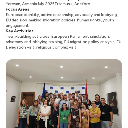
Yerevan, Armenia​​​​‌ ‍ ​‍​‍‌‍ ‌ ​‍‌‍‍‌‌‍‌ ‌‍‍‌‌‍ ‍​‍​‍​ ‍‍​‍​‍‌ ​ ‌‍​‌‌‍ ‍‌‍‍‌‌ ‌​‌ ‍‌​‍ ‍‌‍‍‌‌‍ ​‍​‍​‍ ​​‍​‍‌‍‍​‌ ​‍‌‍‌‌‌‍‌‍​‍​‍​ ‍‍​‍​‍​‍ ‌ ​ ‌ ‌​‌ ‌‌‌‍‌​‌‍‍‌‌‍ ​‍ ‌‍‍‌‌‍ ‍‌ ‌​‌‍‌‌‌‍ ‍‌ ‌​​‍ ‌‍‌‌‌‍‌​‌‍‍‌‌ ‌​​‍ ‌‍ ‌‌‍ ‌‍‌​‌‍‌‌​ ‌‌ ​​‌ ​‍‌‍‌‌‌ ​ ‌‍‌‌‌‍ ‍‌ ‌​‌‍​‌‌ ‌​‌‍‍‌‌‍ ‌‍ ‍​ ‍ ‌‍‍‌‌‍‌​​ ‌‌‍‌‌‌‍​‍​ ​‌​ ‌​​ ‌ ​ ‌ ​ ​​‌‍‌‍​‍ ‌‌‍​‍​ ​​​ ‌‍​ ​‌​‍ ‌​ ‌​‌‍‌‌​ ​​‌‍‌‍​‍ ‌​ ‍‌​ ​​​ ‌‌​ ​ ​‍ ‌​ ‌​​ ‌‍‌‍​‌​ ​‌‌‍‌​‌‍‌‍​ ‌ ​ ​‌‌‍‌‌‌‍​ ‌‍‌‍‌‍​ ​ ‍ ‌ ‌​‌ ‍‌‌ ​​‌‍‌‌​ ‌‌ ​​‌ ​‍‌‍ ‌‍‍‍‌‍‌‌‌‍​ ‌ ‌​​ ‍ ‌ ​​‌‍​‌‌ ‌​‌‍‍​​ ‌‌‍‌​‌‍‌‌‌ ‌​‌‍​‌‌‍‍‌‌‍ ​‌ ​ ​‍‌‌​ ‌‌‌​​‍‌‌ ‌‍‍ ‌‍‌‌‌ ‍‌​‍‌‌​ ​ ‌​‌​​‍‌‌​ ​ ‌​‌​​‍‌‌​ ​‍​ ​‍​ ​ ​ ‌‍‌‍‌‍‌‍‌‌​ ​ ‌‍​‌​ ​ ‌‍​‌​ ​ ‌‍‌‌‌‍‌‌​ ​‍​‍‌‌​ ​‍​ ​‍​‍‌‌​ ‌‌‌​‌​​‍ ‍‌‍‍‌‌‍ ‍‌‍‌‍‌‍ ​ ‌‍​‍‌‍​‌‌ ​ ‌‍‌‌‌‌‌‌‌ ​‍‌‍ ​​ ‌​‍‌‌​ ​‍‌​‌‍‌ ​ ‌ ‌​‌ ‌‌‌‍‌​‌‍‍‌‌‍ ​‍‌‍‌‍‍‌‌‍‌​​ ‌‌‍‌‌‌‍​‍​ ​‌​ ‌​​ ‌ ​ ‌ ​ ​​‌‍‌‍​‍ ‌‌‍​‍​ ​​​ ‌‍​ ​‌​‍ ‌​ ‌​‌‍‌‌​ ​​‌‍‌‍​‍ ‌​ ‍‌​ ​​​ ‌‌​ ​ ​‍ ‌​ ‌​​ ‌‍‌‍​‌​ ​‌‌‍‌​‌‍‌‍​ ‌ ​ ​‌‌‍‌‌‌‍​ ‌‍‌‍‌‍​ ​‍‌‍‌ ‌​‌ ‍‌‌ ​​‌‍‌‌​ ‌‌ ​​‌ ​‍‌‍ ‌‍‍‍‌‍‌‌‌‍​ ‌ ‌​​‍‌‍‌ ​​‌‍​‌‌ ‌​‌‍‍​​ ‌‌‍‌​‌‍‌‌‌ ‌​‌‍​‌‌‍‍‌‌‍ ​‌ ​ ​‍‌‌​ ‌‌‌​​‍‌‌ ‌‍‍ ‌‍‌‌‌ ‍‌​‍‌‌​ ​ ‌​‌​​‍‌‌​ ​ ‌​‌​​‍‌‌​ ​‍​ ​‍​ ​ ​ ‌‍‌‍‌‍‌‍‌‌​ ​ ‌‍​‌​ ​ ‌‍​‌​ ​ ‌‍‌‌‌‍‌‌​ ​‍​‍‌‌​ ​‍​ ​‍​‍‌‌​ ‌‌‌​‌​​‍ ‍‌‍‍‌‌‍ ‍‌‍‌‍‌‍ ​‍‌‍‌ ​​‌‍‌‌‌ ​‍‌ ​ ‌ ​​‌‍‌‌‌‍​ ‌ ‌​‌‍‍‌‌ ‌‍‌‍‌‌​ ‌‌ ​​‌ ‌‌‌‍​‍‌‍ ​‌‍‍‌‌ ​ ‌‍‍​‌‍‌‌‌‍‌​​‍​‍‌ ‌
July 2025​​​​‌ ‍ ​‍​‍‌‍ ‌ ​‍‌‍‍‌‌‍‌ ‌‍‍‌‌‍ ‍​‍​‍​ ‍‍​‍​‍‌ ​ ‌‍​‌‌‍ ‍‌‍‍‌‌ ‌​‌ ‍‌​‍ ‍‌‍‍‌‌‍ ​‍​‍​‍ ​​‍​‍‌‍‍​‌ ​‍‌‍‌‌‌‍‌‍​‍​‍​ ‍‍​‍​‍​‍ ‌ ​ ‌ ‌​‌ ‌‌‌‍‌​‌‍‍‌‌‍ ​‍ ‌‍‍‌‌‍ ‍‌ ‌​‌‍‌‌‌‍ ‍‌ ‌​​‍ ‌‍‌‌‌‍‌​‌‍‍‌‌ ‌​​‍ ‌‍ ‌‌‍ ‌‍‌​‌‍‌‌​ ‌‌ ​​‌ ​‍‌‍‌‌‌ ​ ‌‍‌‌‌‍ ‍‌ ‌​‌‍​‌‌ ‌​‌‍‍‌‌‍ ‌‍ ‍​ ‍ ‌‍‍‌‌‍‌​​ ‌‌‍‌‌‌‍​‍​ ​‌​ ‌​​ ‌ ​ ‌ ​ ​​‌‍‌‍​‍ ‌‌‍​‍​ ​​​ ‌‍​ ​‌​‍ ‌​ ‌​‌‍‌‌​ ​​‌‍‌‍​‍ ‌​ ‍‌​ ​​​ ‌‌​ ​ ​‍ ‌​ ‌​​ ‌‍‌‍​‌​ ​‌‌‍‌​‌‍‌‍​ ‌ ​ ​‌‌‍‌‌‌‍​ ‌‍‌‍‌‍​ ​ ‍ ‌ ‌​‌ ‍‌‌ ​​‌‍‌‌​ ‌‌ ​​‌ ​‍‌‍ ‌‍‍‍‌‍‌‌‌‍​ ‌ ‌​​ ‍ ‌ ​​‌‍​‌‌ ‌​‌‍‍​​ ‌‌‍‌​‌‍‌‌‌ ‌​‌‍​‌‌‍‍‌‌‍ ​‌ ​ ​‍‌‌​ ‌‌‌​​‍‌‌ ‌‍‍ ‌‍‌‌‌ ‍‌​‍‌‌​ ​ ‌​‌​​‍‌‌​ ​ ‌​‌​​‍‌‌​ ​‍​ ​‍​ ‌‍‌‍​‍‌‍‌‍‌‍​ ‌‍‌‍​ ‍​‌‍​‍​ ​ ‌‍​‍‌‍‌‍‌‍​ ‌‍‌​​‍‌‌​ ​‍​ ​‍​‍‌‌​ ‌‌‌​‌​​‍ ‍‌‍‍‌‌‍ ‍‌‍‌‍‌‍ ​ ‌‍​‍‌‍​‌‌ ​ ‌‍‌‌‌‌‌‌‌ ​‍‌‍ ​​ ‌​‍‌‌​ ​‍‌​‌‍‌ ​ ‌ ‌​‌ ‌‌‌‍‌​‌‍‍‌‌‍ ​‍‌‍‌‍‍‌‌‍‌​​ ‌‌‍‌‌‌‍​‍​ ​‌​ ‌​​ ‌ ​ ‌ ​ ​​‌‍‌‍​‍ ‌‌‍​‍​ ​​​ ‌‍​ ​‌​‍ ‌​ ‌​‌‍‌‌​ ​​‌‍‌‍​‍ ‌​ ‍‌​ ​​​ ‌‌​ ​ ​‍ ‌​ ‌​​ ‌‍‌‍​‌​ ​‌‌‍‌​‌‍‌‍​ ‌ ​ ​‌‌‍‌‌‌‍​ ‌‍‌‍‌‍​ ​‍‌‍‌ ‌​‌ ‍‌‌ ​​‌‍‌‌​ ‌‌ ​​‌ ​‍‌‍ ‌‍‍‍‌‍‌‌‌‍​ ‌ ‌​​‍‌‍‌ ​​‌‍​‌‌ ‌​‌‍‍​​ ‌‌‍‌​‌‍‌‌‌ ‌​‌‍​‌‌‍‍‌‌‍ ​‌ ​ ​‍‌‌​ ‌‌‌​​‍‌‌ ‌‍‍ ‌‍‌‌‌ ‍‌​‍‌‌​ ​ ‌​‌​​‍‌‌​ ​ ‌​‌​​‍‌‌​ ​‍​ ​‍​ ‌‍‌‍​‍‌‍‌‍‌‍​ ‌‍‌‍​ ‍​‌‍​‍​ ​ ‌‍​‍‌‍‌‍‌‍​ ‌‍‌​​‍‌‌​ ​‍​ ​‍​‍‌‌​ ‌‌‌​‌​​‍ ‍‌‍‍‌‌‍ ‍‌‍‌‍‌‍ ​‍‌‍‌ ​​‌‍‌‌‌ ​‍‌ ​ ‌ ​​‌‍‌‌‌‍​ ‌ ‌​‌‍‍‌‌ ‌‍‌‍‌‌​ ‌‌ ​​‌ ‌‌‌‍​‍‌‍ ​‌‍‍‌‌ ​ ‌‍‍​‌‍‌‌‌‍‌​​‍​‍‌ ‌
Erasmus+, Anefore​​​​‌ ‍ ​‍​‍‌‍ ‌ ​‍‌‍‍‌‌‍‌ ‌‍‍‌‌‍ ‍​‍​‍​ ‍‍​‍​‍‌ ​ ‌‍​‌‌‍ ‍‌‍‍‌‌ ‌​‌ ‍‌​‍ ‍‌‍‍‌‌‍ ​‍​‍​‍ ​​‍​‍‌‍‍​‌ ​‍‌‍‌‌‌‍‌‍​‍​‍​ ‍‍​‍​‍​‍ ‌ ​ ‌ ‌​‌ ‌‌‌‍‌​‌‍‍‌‌‍ ​‍ ‌‍‍‌‌‍ ‍‌ ‌​‌‍‌‌‌‍ ‍‌ ‌​​‍ ‌‍‌‌‌‍‌​‌‍‍‌‌ ‌​​‍ ‌‍ ‌‌‍ ‌‍‌​‌‍‌‌​ ‌‌ ​​‌ ​‍‌‍‌‌‌ ​ ‌‍‌‌‌‍ ‍‌ ‌​‌‍​‌‌ ‌​‌‍‍‌‌‍ ‌‍ ‍​ ‍ ‌‍‍‌‌‍‌​​ ‌‌‍‌‌‌‍​‍​ ​‌​ ‌​​ ‌ ​ ‌ ​ ​​‌‍‌‍​‍ ‌‌‍​‍​ ​​​ ‌‍​ ​‌​‍ ‌​ ‌​‌‍‌‌​ ​​‌‍‌‍​‍ ‌​ ‍‌​ ​​​ ‌‌​ ​ ​‍ ‌​ ‌​​ ‌‍‌‍​‌​ ​‌‌‍‌​‌‍‌‍​ ‌ ​ ​‌‌‍‌‌‌‍​ ‌‍‌‍‌‍​ ​ ‍ ‌ ‌​‌ ‍‌‌ ​​‌‍‌‌​ ‌‌ ​​‌ ​‍‌‍ ‌‍‍‍‌‍‌‌‌‍​ ‌ ‌​​ ‍ ‌ ​​‌‍​‌‌ ‌​‌‍‍​​ ‌‌‍‌​‌‍‌‌‌ ‌​‌‍​‌‌‍‍‌‌‍ ​‌ ​ ​‍‌‌​ ‌‌‌​​‍‌‌ ‌‍‍ ‌‍‌‌‌ ‍‌​‍‌‌​ ​ ‌​‌​​‍‌‌​ ​ ‌​‌​​‍‌‌​ ​‍​ ​‍​ ‌‌​ ​‍​ ​‍‌‍​ ​ ‌ ​ ‍‌​ ‌‌​ ‍‌‌‍​‌‌‍‌​​ ​‌​ ​​​‍‌‌​ ​‍​ ​‍​‍‌‌​ ‌‌‌​‌​​‍ ‍‌‍‍‌‌‍ ‍‌‍‌‍‌‍ ​ ‌‍​‍‌‍​‌‌ ​ ‌‍‌‌‌‌‌‌‌ ​‍‌‍ ​​ ‌​‍‌‌​ ​‍‌​‌‍‌ ​ ‌ ‌​‌ ‌‌‌‍‌​‌‍‍‌‌‍ ​‍‌‍‌‍‍‌‌‍‌​​ ‌‌‍‌‌‌‍​‍​ ​‌​ ‌​​ ‌ ​ ‌ ​ ​​‌‍‌‍​‍ ‌‌‍​‍​ ​​​ ‌‍​ ​‌​‍ ‌​ ‌​‌‍‌‌​ ​​‌‍‌‍​‍ ‌​ ‍‌​ ​​​ ‌‌​ ​ ​‍ ‌​ ‌​​ ‌‍‌‍​‌​ ​‌‌‍‌​‌‍‌‍​ ‌ ​ ​‌‌‍‌‌‌‍​ ‌‍‌‍‌‍​ ​‍‌‍‌ ‌​‌ ‍‌‌ ​​‌‍‌‌​ ‌‌ ​​‌ ​‍‌‍ ‌‍‍‍‌‍‌‌‌‍​ ‌ ‌​​‍‌‍‌ ​​‌‍​‌‌ ‌​‌‍‍​​ ‌‌‍‌​‌‍‌‌‌ ‌​‌‍​‌‌‍‍‌‌‍ ​‌ ​ ​‍‌‌​ ‌‌‌​​‍‌‌ ‌‍‍ ‌‍‌‌‌ ‍‌​‍‌‌​ ​ ‌​‌​​‍‌‌​ ​ ‌​‌​​‍‌‌​ ​‍​ ​‍​ ‌‌​ ​‍​ ​‍‌‍​ ​ ‌ ​ ‍‌​ ‌‌​ ‍‌‌‍​‌‌‍‌​​ ​‌​ ​​​‍‌‌​ ​‍​ ​‍​‍‌‌​ ‌‌‌​‌​​‍ ‍‌‍‍‌‌‍ ‍‌‍‌‍‌‍ ​‍‌‍‌ ​​‌‍‌‌‌ ​‍‌ ​ ‌ ​​‌‍‌‌‌‍​ ‌ ‌​‌‍‍‌‌ ‌‍‌‍‌‌​ ‌‌ ​​‌ ‌‌‌‍​‍‌‍ ​‌‍‍‌‌ ​ ‌‍‍​‌‍‌‌‌‍‌​​‍​‍‌ ‌
Focus Areas
European identity, active citizenship, advocacy and lobbying,
EU decision-making, migration policies, human rights, youth
engagement​​​​‌ ‍ ​‍​‍‌‍ ‌ ​‍‌‍‍‌‌‍‌ ‌‍‍‌‌‍ ‍​‍​‍​ ‍‍​‍​‍‌ ​ ‌‍​‌‌‍ ‍‌‍‍‌‌ ‌​‌ ‍‌​‍ ‍‌‍‍‌‌‍ ​‍​‍​‍ ​​‍​‍‌‍‍​‌ ​‍‌‍‌‌‌‍‌‍​‍​‍​ ‍‍​‍​‍​‍ ‌ ​ ‌ ‌​‌ ‌‌‌‍‌​‌‍‍‌‌‍ ​‍ ‌‍‍‌‌‍ ‍‌ ‌​‌‍‌‌‌‍ ‍‌ ‌​​‍ ‌‍‌‌‌‍‌​‌‍‍‌‌ ‌​​‍ ‌‍ ‌‌‍ ‌‍‌​‌‍‌‌​ ‌‌ ​​‌ ​‍‌‍‌‌‌ ​ ‌‍‌‌‌‍ ‍‌ ‌​‌‍​‌‌ ‌​‌‍‍‌‌‍ ‌‍ ‍​ ‍ ‌‍‍‌‌‍‌​​ ‌‌‍‌‌‌‍​‍​ ​‌​ ‌​​ ‌ ​ ‌ ​ ​​‌‍‌‍​‍ ‌‌‍​‍​ ​​​ ‌‍​ ​‌​‍ ‌​ ‌​‌‍‌‌​ ​​‌‍‌‍​‍ ‌​ ‍‌​ ​​​ ‌‌​ ​ ​‍ ‌​ ‌​​ ‌‍‌‍​‌​ ​‌‌‍‌​‌‍‌‍​ ‌ ​ ​‌‌‍‌‌‌‍​ ‌‍‌‍‌‍​ ​ ‍ ‌ ‌​‌ ‍‌‌ ​​‌‍‌‌​ ‌‌ ​​‌ ​‍‌‍ ‌‍‍‍‌‍‌‌‌‍​ ‌ ‌​​ ‍ ‌ ​​‌‍​‌‌ ‌​‌‍‍​​ ‌‌‍‌​‌‍‌‌‌ ‌​‌‍​‌‌‍‍‌‌‍ ​‌ ​ ​‍‌‌​ ‌‌‌​​‍‌‌ ‌‍‍ ‌‍‌‌‌ ‍‌​‍‌‌​ ​ ‌​‌​​‍‌‌​ ​ ‌​‌​​‍‌‌​ ​‍​ ​‍‌‍​ ​ ‌ ​ ‌ ​ ​​‌‍​‍‌‍​‌‌‍​‍‌‍‌‌​ ‌‍‌‍‌‍​ ​‌​ ‍​​‍‌‌​ ​‍​ ​‍​‍‌‌​ ‌‌‌​‌​​‍ ‍‌‍‍‌‌‍ ‍‌‍‌‍‌‍ ​ ‌‍​‍‌‍​‌‌ ​ ‌‍‌‌‌‌‌‌‌ ​‍‌‍ ​​ ‌​‍‌‌​ ​‍‌​‌‍‌ ​ ‌ ‌​‌ ‌‌‌‍‌​‌‍‍‌‌‍ ​‍‌‍‌‍‍‌‌‍‌​​ ‌‌‍‌‌‌‍​‍​ ​‌​ ‌​​ ‌ ​ ‌ ​ ​​‌‍‌‍​‍ ‌‌‍​‍​ ​​​ ‌‍​ ​‌​‍ ‌​ ‌​‌‍‌‌​ ​​‌‍‌‍​‍ ‌​ ‍‌​ ​​​ ‌‌​ ​ ​‍ ‌​ ‌​​ ‌‍‌‍​‌​ ​‌‌‍‌​‌‍‌‍​ ‌ ​ ​‌‌‍‌‌‌‍​ ‌‍‌‍‌‍​ ​‍‌‍‌ ‌​‌ ‍‌‌ ​​‌‍‌‌​ ‌‌ ​​‌ ​‍‌‍ ‌‍‍‍‌‍‌‌‌‍​ ‌ ‌​​‍‌‍‌ ​​‌‍​‌‌ ‌​‌‍‍​​ ‌‌‍‌​‌‍‌‌‌ ‌​‌‍​‌‌‍‍‌‌‍ ​‌ ​ ​‍‌‌​ ‌‌‌​​‍‌‌ ‌‍‍ ‌‍‌‌‌ ‍‌​‍‌‌​ ​ ‌​‌​​‍‌‌​ ​ ‌​‌​​‍‌‌​ ​‍​ ​‍‌‍​ ​ ‌ ​ ‌ ​ ​​‌‍​‍‌‍​‌‌‍​‍‌‍‌‌​ ‌‍‌‍‌‍​ ​‌​ ‍​​‍‌‌​ ​‍​ ​‍​‍‌‌​ ‌‌‌​‌​​‍ ‍‌‍‍‌‌‍ ‍‌‍‌‍‌‍ ​‍‌‍‌ ​​‌‍‌‌‌ ​‍‌ ​ ‌ ​​‌‍‌‌‌‍​ ‌ ‌​‌‍‍‌‌ ‌‍‌‍‌‌​ ‌‌ ​​‌ ‌‌‌‍​‍‌‍ ​‌‍‍‌‌ ​ ‌‍‍​‌‍‌‌‌‍‌​​‍​‍‌ ‌
Key Activities
Team-building activities, European Parliament simulation,
advocacy and lobbying training, EU migration policy analysis, EU
Delegation visit, religious complex visit​​​​‌ ‍ ​‍​‍‌‍ ‌ ​‍‌‍‍‌‌‍‌ ‌‍‍‌‌‍ ‍​‍​‍​ ‍‍​‍​‍‌ ​ ‌‍​‌‌‍ ‍‌‍‍‌‌ ‌​‌ ‍‌​‍ ‍‌‍‍‌‌‍ ​‍​‍​‍ ​​‍​‍‌‍‍​‌ ​‍‌‍‌‌‌‍‌‍​‍​‍​ ‍‍​‍​‍​‍ ‌ ​ ‌ ‌​‌ ‌‌‌‍‌​‌‍‍‌‌‍ ​‍ ‌‍‍‌‌‍ ‍‌ ‌​‌‍‌‌‌‍ ‍‌ ‌​​‍ ‌‍‌‌‌‍‌​‌‍‍‌‌ ‌​​‍ ‌‍ ‌‌‍ ‌‍‌​‌‍‌‌​ ‌‌ ​​‌ ​‍‌‍‌‌‌ ​ ‌‍‌‌‌‍ ‍‌ ‌​‌‍​‌‌ ‌​‌‍‍‌‌‍ ‌‍ ‍​ ‍ ‌‍‍‌‌‍‌​​ ‌‌‍‌‌‌‍​‍​ ​‌​ ‌​​ ‌ ​ ‌ ​ ​​‌‍‌‍​‍ ‌‌‍​‍​ ​​​ ‌‍​ ​‌​‍ ‌​ ‌​‌‍‌‌​ ​​‌‍‌‍​‍ ‌​ ‍‌​ ​​​ ‌‌​ ​ ​‍ ‌​ ‌​​ ‌‍‌‍​‌​ ​‌‌‍‌​‌‍‌‍​ ‌ ​ ​‌‌‍‌‌‌‍​ ‌‍‌‍‌‍​ ​ ‍ ‌ ‌​‌ ‍‌‌ ​​‌‍‌‌​ ‌‌ ​​‌ ​‍‌‍ ‌‍‍‍‌‍‌‌‌‍​ ‌ ‌​​ ‍ ‌ ​​‌‍​‌‌ ‌​‌‍‍​​ ‌‌‍‌​‌‍‌‌‌ ‌​‌‍​‌‌‍‍‌‌‍ ​‌ ​ ​‍‌‌​ ‌‌‌​​‍‌‌ ‌‍‍ ‌‍‌‌‌ ‍‌​‍‌‌​ ​ ‌​‌​​‍‌‌​ ​ ‌​‌​​‍‌‌​ ​‍​ ​‍‌‍​ ​ ‍​​ ‌‍​ ​‍​ ​​​ ‌ ​ ‍​​ ​‍‌‍​‍‌‍‌​​ ‌‌‌‍‌‍​‍‌‌​ ​‍​ ​‍​‍‌‌​ ‌‌‌​‌​​‍ ‍‌‍‍‌‌‍ ‍‌‍‌‍‌‍ ​ ‌‍​‍‌‍​‌‌ ​ ‌‍‌‌‌‌‌‌‌ ​‍‌‍ ​​ ‌​‍‌‌​ ​‍‌​‌‍‌ ​ ‌ ‌​‌ ‌‌‌‍‌​‌‍‍‌‌‍ ​‍‌‍‌‍‍‌‌‍‌​​ ‌‌‍‌‌‌‍​‍​ ​‌​ ‌​​ ‌ ​ ‌ ​ ​​‌‍‌‍​‍ ‌‌‍​‍​ ​​​ ‌‍​ ​‌​‍ ‌​ ‌​‌‍‌‌​ ​​‌‍‌‍​‍ ‌​ ‍‌​ ​​​ ‌‌​ ​ ​‍ ‌​ ‌​​ ‌‍‌‍​‌​ ​‌‌‍‌​‌‍‌‍​ ‌ ​ ​‌‌‍‌‌‌‍​ ‌‍‌‍‌‍​ ​‍‌‍‌ ‌​‌ ‍‌‌ ​​‌‍‌‌​ ‌‌ ​​‌ ​‍‌‍ ‌‍‍‍‌‍‌‌‌‍​ ‌ ‌​​‍‌‍‌ ​​‌‍​‌‌ ‌​‌‍‍​​ ‌‌‍‌​‌‍‌‌‌ ‌​‌‍​‌‌‍‍‌‌‍ ​‌ ​ ​‍‌‌​ ‌‌‌​​‍‌‌ ‌‍‍ ‌‍‌‌‌ ‍‌​‍‌‌​ ​ ‌​‌​​‍‌‌​ ​ ‌​‌​​‍‌‌​ ​‍​ ​‍‌‍​ ​ ‍​​ ‌‍​ ​‍​ ​​​ ‌ ​ ‍​​ ​‍‌‍​‍‌‍‌​​ ‌‌‌‍‌‍​‍‌‌​ ​‍​ ​‍​‍‌‌​ ‌‌‌​‌​​‍ ‍‌‍‍‌‌‍ ‍‌‍‌‍‌‍ ​‍‌‍‌ ​​‌‍‌‌‌ ​‍‌ ​ ‌ ​​‌‍‌‌‌‍​ ‌ ‌​‌‍‍‌‌ ‌‍‌‍‌‌​ ‌‌ ​​‌ ‌‌‌‍​‍‌‍ ​‌‍‍‌‌ ​ ‌‍‍​‌‍‌‌‌‍‌​​‍​‍‌ ‌