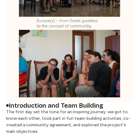
Introduction and Team Building​​​​‌ ‍ ​‍​‍‌‍ ‌ ​‍‌‍‍‌‌‍‌ ‌‍‍‌‌‍ ‍​‍​‍​ ‍‍​‍​‍‌ ​ ‌‍​‌‌‍ ‍‌‍‍‌‌ ‌​‌ ‍‌​‍ ‍‌‍‍‌‌‍ ​‍​‍​‍ ​​‍​‍‌‍‍​‌ ​‍‌‍‌‌‌‍‌‍​‍​‍​ ‍‍​‍​‍​‍ ‌ ​ ‌ ‌​‌ ‌‌‌‍‌​‌‍‍‌‌‍ ​‍ ‌‍‍‌‌‍ ‍‌ ‌​‌‍‌‌‌‍ ‍‌ ‌​​‍ ‌‍‌‌‌‍‌​‌‍‍‌‌ ‌​​‍ ‌‍ ‌‌‍ ‌‍‌​‌‍‌‌​ ‌‌ ​​‌ ​‍‌‍‌‌‌ ​ ‌‍‌‌‌‍ ‍‌ ‌​‌‍​‌‌ ‌​‌‍‍‌‌‍ ‌‍ ‍​ ‍ ‌‍‍‌‌‍‌​​ ‌‌‍‌‌‌‍​‍​ ​‌​ ‌​​ ‌ ​ ‌ ​ ​​‌‍‌‍​‍ ‌‌‍​‍​ ​​​ ‌‍​ ​‌​‍ ‌​ ‌​‌‍‌‌​ ​​‌‍‌‍​‍ ‌​ ‍‌​ ​​​ ‌‌​ ​ ​‍ ‌​ ‌​​ ‌‍‌‍​‌​ ​‌‌‍‌​‌‍‌‍​ ‌ ​ ​‌‌‍‌‌‌‍​ ‌‍‌‍‌‍​ ​ ‍ ‌ ‌​‌ ‍‌‌ ​​‌‍‌‌​ ‌‌ ​​‌ ​‍‌‍ ‌‍‍‍‌‍‌‌‌‍​ ‌ ‌​​ ‍ ‌ ​​‌‍​‌‌ ‌​‌‍‍​​ ‌‌‍‍ ‌‍‌‌‌ ‍‌‌​​‌‌‍​ ‌ ‌​‌‍‍‌‌ ‌‍‌‍‍‌‌ ‌​‌‍‍‌‌‍‌‌‌ ​ ​‍‌‌​ ‌‌‌​​‍‌‌ ‌‍‍ ‌‍‌‌‌ ‍‌​‍‌‌​ ​ ‌​‌​​‍‌‌​ ​ ‌​‌​​‍‌‌​ ​‍​ ​‍​ ‌‌‌‍‌‍​ ​‌​ ‍​​ ‌​‌‍‌‍​ ‌​​ ​‌‌‍​‍​ ‍​​ ‍‌‌‍​‌​‍‌‌​ ​‍​ ​‍​‍‌‌​ ‌‌‌​‌​​‍ ‍‌ ‌​‌‍‍‌‌ ‌​‌‍ ​‌‍‌‌​ ‌‍​‍‌‍​‌‌ ​ ‌‍‌‌‌‌‌‌‌ ​‍‌‍ ​​ ‌​‍‌‌​ ​‍‌​‌‍‌ ​ ‌ ‌​‌ ‌‌‌‍‌​‌‍‍‌‌‍ ​‍‌‍‌‍‍‌‌‍‌​​ ‌‌‍‌‌‌‍​‍​ ​‌​ ‌​​ ‌ ​ ‌ ​ ​​‌‍‌‍​‍ ‌‌‍​‍​ ​​​ ‌‍​ ​‌​‍ ‌​ ‌​‌‍‌‌​ ​​‌‍‌‍​‍ ‌​ ‍‌​ ​​​ ‌‌​ ​ ​‍ ‌​ ‌​​ ‌‍‌‍​‌​ ​‌‌‍‌​‌‍‌‍​ ‌ ​ ​‌‌‍‌‌‌‍​ ‌‍‌‍‌‍​ ​‍‌‍‌ ‌​‌ ‍‌‌ ​​‌‍‌‌​ ‌‌ ​​‌ ​‍‌‍ ‌‍‍‍‌‍‌‌‌‍​ ‌ ‌​​‍‌‍‌ ​​‌‍​‌‌ ‌​‌‍‍​​ ‌‌‍‍ ‌‍‌‌‌ ‍‌‌​​‌‌‍​ ‌ ‌​‌‍‍‌‌ ‌‍‌‍‍‌‌ ‌​‌‍‍‌‌‍‌‌‌ ​ ​‍‌‌​ ‌‌‌​​‍‌‌ ‌‍‍ ‌‍‌‌‌ ‍‌​‍‌‌​ ​ ‌​‌​​‍‌‌​ ​ ‌​‌​​‍‌‌​ ​‍​ ​‍​ ‌‌‌‍‌‍​ ​‌​ ‍​​ ‌​‌‍‌‍​ ‌​​ ​‌‌‍​‍​ ‍​​ ‍‌‌‍​‌​‍‌‌​ ​‍​ ​‍​‍‌‌​ ‌‌‌​‌​​‍ ‍‌ ‌​‌‍‍‌‌ ‌​‌‍ ​‌‍‌‌​‍‌‍‌ ​​‌‍‌‌‌ ​‍‌ ​ ‌ ​​‌‍‌‌‌‍​ ‌ ‌​‌‍‍‌‌ ‌‍‌‍‌‌​ ‌‌ ​​‌ ‌‌‌‍​‍‌‍ ​‌‍‍‌‌ ​ ‌‍‍​‌‍‌‌‌‍‌​​‍​‍‌ ‌
The first day set the tone for an inspiring journey: we got to
know each other, took part in fun team-building activities, co-
created a community agreement, and explored the project's
main objectives. ​​​​‌ ‍ ​‍​‍‌‍ ‌ ​‍‌‍‍‌‌‍‌ ‌‍‍‌‌‍ ‍​‍​‍​ ‍‍​‍​‍‌ ​ ‌‍​‌‌‍ ‍‌‍‍‌‌ ‌​‌ ‍‌​‍ ‍‌‍‍‌‌‍ ​‍​‍​‍ ​​‍​‍‌‍‍​‌ ​‍‌‍‌‌‌‍‌‍​‍​‍​ ‍‍​‍​‍​‍ ‌ ​ ‌ ‌​‌ ‌‌‌‍‌​‌‍‍‌‌‍ ​‍ ‌‍‍‌‌‍ ‍‌ ‌​‌‍‌‌‌‍ ‍‌ ‌​​‍ ‌‍‌‌‌‍‌​‌‍‍‌‌ ‌​​‍ ‌‍ ‌‌‍ ‌‍‌​‌‍‌‌​ ‌‌ ​​‌ ​‍‌‍‌‌‌ ​ ‌‍‌‌‌‍ ‍‌ ‌​‌‍​‌‌ ‌​‌‍‍‌‌‍ ‌‍ ‍​ ‍ ‌‍‍‌‌‍‌​​ ‌‌‍‌‌‌‍​‍​ ​‌​ ‌​​ ‌ ​ ‌ ​ ​​‌‍‌‍​‍ ‌‌‍​‍​ ​​​ ‌‍​ ​‌​‍ ‌​ ‌​‌‍‌‌​ ​​‌‍‌‍​‍ ‌​ ‍‌​ ​​​ ‌‌​ ​ ​‍ ‌​ ‌​​ ‌‍‌‍​‌​ ​‌‌‍‌​‌‍‌‍​ ‌ ​ ​‌‌‍‌‌‌‍​ ‌‍‌‍‌‍​ ​ ‍ ‌ ‌​‌ ‍‌‌ ​​‌‍‌‌​ ‌‌ ​​‌ ​‍‌‍ ‌‍‍‍‌‍‌‌‌‍​ ‌ ‌​​ ‍ ‌ ​​‌‍​‌‌ ‌​‌‍‍​​ ‌‌‍‍ ‌‍‌‌‌ ‍‌‌​​‌‌‍​ ‌ ‌​‌‍‍‌‌ ‌‍‌‍‍‌‌ ‌​‌‍‍‌‌‍‌‌‌ ​ ​‍‌‌​ ‌‌‌​​‍‌‌ ‌‍‍ ‌‍‌‌‌ ‍‌​‍‌‌​ ​ ‌​‌​​‍‌‌​ ​ ‌​‌​​‍‌‌​ ​‍​ ​‍​ ‌‌‌‍‌‍​ ​‌​ ‍​​ ‌​‌‍‌‍​ ‌​​ ​‌‌‍​‍​ ‍​​ ‍‌‌‍​‌​‍‌‌​ ​‍​ ​‍​‍‌‌​ ‌‌‌​‌​​‍ ‍‌‍‌​‌‍‌‌‌ ​ ‌‍​ ‌ ​‍‌‍‍‌‌ ​​‌ ‌​‌‍‍‌‌‍ ‌‍ ‍​ ‌‍​‍‌‍​‌‌ ​ ‌‍‌‌‌‌‌‌‌ ​‍‌‍ ​​ ‌​‍‌‌​ ​‍‌​‌‍‌ ​ ‌ ‌​‌ ‌‌‌‍‌​‌‍‍‌‌‍ ​‍‌‍‌‍‍‌‌‍‌​​ ‌‌‍‌‌‌‍​‍​ ​‌​ ‌​​ ‌ ​ ‌ ​ ​​‌‍‌‍​‍ ‌‌‍​‍​ ​​​ ‌‍​ ​‌​‍ ‌​ ‌​‌‍‌‌​ ​​‌‍‌‍​‍ ‌​ ‍‌​ ​​​ ‌‌​ ​ ​‍ ‌​ ‌​​ ‌‍‌‍​‌​ ​‌‌‍‌​‌‍‌‍​ ‌ ​ ​‌‌‍‌‌‌‍​ ‌‍‌‍‌‍​ ​‍‌‍‌ ‌​‌ ‍‌‌ ​​‌‍‌‌​ ‌‌ ​​‌ ​‍‌‍ ‌‍‍‍‌‍‌‌‌‍​ ‌ ‌​​‍‌‍‌ ​​‌‍​‌‌ ‌​‌‍‍​​ ‌‌‍‍ ‌‍‌‌‌ ‍‌‌​​‌‌‍​ ‌ ‌​‌‍‍‌‌ ‌‍‌‍‍‌‌ ‌​‌‍‍‌‌‍‌‌‌ ​ ​‍‌‌​ ‌‌‌​​‍‌‌ ‌‍‍ ‌‍‌‌‌ ‍‌​‍‌‌​ ​ ‌​‌​​‍‌‌​ ​ ‌​‌​​‍‌‌​ ​‍​ ​‍​ ‌‌‌‍‌‍​ ​‌​ ‍​​ ‌​‌‍‌‍​ ‌​​ ​‌‌‍​‍​ ‍​​ ‍‌‌‍​‌​‍‌‌​ ​‍​ ​‍​‍‌‌​ ‌‌‌​‌​​‍ ‍‌‍‌​‌‍‌‌‌ ​ ‌‍​ ‌ ​‍‌‍‍‌‌ ​​‌ ‌​‌‍‍‌‌‍ ‌‍ ‍​‍‌‍‌ ​​‌‍‌‌‌ ​‍‌ ​ ‌ ​​‌‍‌‌‌‍​ ‌ ‌​‌‍‍‌‌ ‌‍‌‍‌‌​ ‌‌ ​​‌ ‌‌‌‍​‍‌‍ ​‌‍‍‌‌ ​ ‌‍‍​‌‍‌‌‌‍‌​​‍​‍‌ ‌