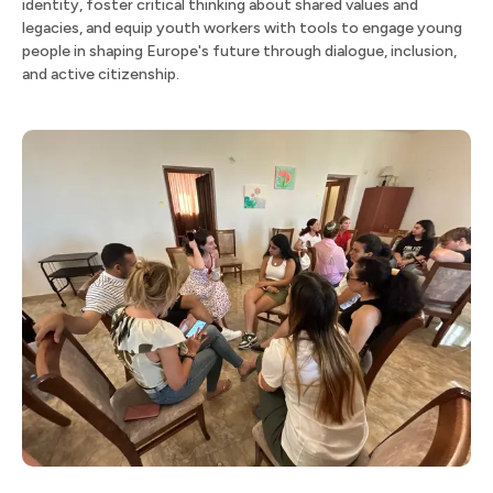
identity, foster critical thinking about shared values and
legacies, and equip youth workers with tools to engage young
people in shaping Europe's future through dialogue, inclusion,
and active citizenship. ​​​​‌ ‍ ​‍​‍‌‍ ‌ ​‍‌‍‍‌‌‍‌ ‌‍‍‌‌‍ ‍​‍​‍​ ‍‍​‍​‍‌ ​ ‌‍​‌‌‍ ‍‌‍‍‌‌ ‌​‌ ‍‌​‍ ‍‌‍‍‌‌‍ ​‍​‍​‍ ​​‍​‍‌‍‍​‌ ​‍‌‍‌‌‌‍‌‍​‍​‍​ ‍‍​‍​‍​‍ ‌ ​ ‌ ‌​‌ ‌‌‌‍‌​‌‍‍‌‌‍ ​‍ ‌‍‍‌‌‍ ‍‌ ‌​‌‍‌‌‌‍ ‍‌ ‌​​‍ ‌‍‌‌‌‍‌​‌‍‍‌‌ ‌​​‍ ‌‍ ‌‌‍ ‌‍‌​‌‍‌‌​ ‌‌ ​​‌ ​‍‌‍‌‌‌ ​ ‌‍‌‌‌‍ ‍‌ ‌​‌‍​‌‌ ‌​‌‍‍‌‌‍ ‌‍ ‍​ ‍ ‌‍‍‌‌‍‌​​ ‌‌‍‌‌‌‍​‍​ ​‌​ ‌​​ ‌ ​ ‌ ​ ​​‌‍‌‍​‍ ‌‌‍​‍​ ​​​ ‌‍​ ​‌​‍ ‌​ ‌​‌‍‌‌​ ​​‌‍‌‍​‍ ‌​ ‍‌​ ​​​ ‌‌​ ​ ​‍ ‌​ ‌​​ ‌‍‌‍​‌​ ​‌‌‍‌​‌‍‌‍​ ‌ ​ ​‌‌‍‌‌‌‍​ ‌‍‌‍‌‍​ ​ ‍ ‌ ‌​‌ ‍‌‌ ​​‌‍‌‌​ ‌‌ ​​‌ ​‍‌‍ ‌‍‍‍‌‍‌‌‌‍​ ‌ ‌​​ ‍ ‌ ​​‌‍​‌‌ ‌​‌‍‍​​ ‌‌‍ ‌ ‌‌‌ ‌​‌‍​ ‌‍ ‌‍ ‌‌‍‌‌‌ ​ ​‍‌‌​ ‌‌‌​​‍‌‌ ‌‍‍ ‌‍‌‌‌ ‍‌​‍‌‌​ ​ ‌​‌​​‍‌‌​ ​ ‌​‌​​‍‌‌​ ​‍​ ​‍‌‍​ ‌‍‌​‌‍​ ​ ‍‌​ ‌​​ ‍​​ ​​​ ‍​‌‍‌​‌‍​‍​ ‌ ​ ​‍​‍‌‌​ ​‍​ ​‍​‍‌‌​ ‌‌‌​‌​​‍ ‍‌‍‌​‌‍‌‌‌ ​ ‌‍​ ‌ ​‍‌‍‍‌‌ ​​‌ ‌​‌‍‍‌‌‍ ‌‍ ‍​ ‌‍​‍‌‍​‌‌ ​ ‌‍‌‌‌‌‌‌‌ ​‍‌‍ ​​ ‌​‍‌‌​ ​‍‌​‌‍‌ ​ ‌ ‌​‌ ‌‌‌‍‌​‌‍‍‌‌‍ ​‍‌‍‌‍‍‌‌‍‌​​ ‌‌‍‌‌‌‍​‍​ ​‌​ ‌​​ ‌ ​ ‌ ​ ​​‌‍‌‍​‍ ‌‌‍​‍​ ​​​ ‌‍​ ​‌​‍ ‌​ ‌​‌‍‌‌​ ​​‌‍‌‍​‍ ‌​ ‍‌​ ​​​ ‌‌​ ​ ​‍ ‌​ ‌​​ ‌‍‌‍​‌​ ​‌‌‍‌​‌‍‌‍​ ‌ ​ ​‌‌‍‌‌‌‍​ ‌‍‌‍‌‍​ ​‍‌‍‌ ‌​‌ ‍‌‌ ​​‌‍‌‌​ ‌‌ ​​‌ ​‍‌‍ ‌‍‍‍‌‍‌‌‌‍​ ‌ ‌​​‍‌‍‌ ​​‌‍​‌‌ ‌​‌‍‍​​ ‌‌‍ ‌ ‌‌‌ ‌​‌‍​ ‌‍ ‌‍ ‌‌‍‌‌‌ ​ ​‍‌‌​ ‌‌‌​​‍‌‌ ‌‍‍ ‌‍‌‌‌ ‍‌​‍‌‌​ ​ ‌​‌​​‍‌‌​ ​ ‌​‌​​‍‌‌​ ​‍​ ​‍‌‍​ ‌‍‌​‌‍​ ​ ‍‌​ ‌​​ ‍​​ ​​​ ‍​‌‍‌​‌‍​‍​ ‌ ​ ​‍​‍‌‌​ ​‍​ ​‍​‍‌‌​ ‌‌‌​‌​​‍ ‍‌‍‌​‌‍‌‌‌ ​ ‌‍​ ‌ ​‍‌‍‍‌‌ ​​‌ ‌​‌‍‍‌‌‍ ‌‍ ‍​‍‌‍‌ ​​‌‍‌‌‌ ​‍‌ ​ ‌ ​​‌‍‌‌‌‍​ ‌ ‌​‌‍‍‌‌ ‌‍‌‍‌‌​ ‌‌ ​​‌ ‌‌‌‍​‍‌‍ ​‌‍‍‌‌ ​ ‌‍‍​‌‍‌‌‌‍‌​​‍​‍‌ ‌