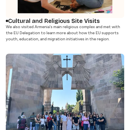
Cultural and Religious Site Visits​​​​‌ ‍ ​‍​‍‌‍ ‌ ​‍‌‍‍‌‌‍‌ ‌‍‍‌‌‍ ‍​‍​‍​ ‍‍​‍​‍‌ ​ ‌‍​‌‌‍ ‍‌‍‍‌‌ ‌​‌ ‍‌​‍ ‍‌‍‍‌‌‍ ​‍​‍​‍ ​​‍​‍‌‍‍​‌ ​‍‌‍‌‌‌‍‌‍​‍​‍​ ‍‍​‍​‍​‍ ‌ ​ ‌ ‌​‌ ‌‌‌‍‌​‌‍‍‌‌‍ ​‍ ‌‍‍‌‌‍ ‍‌ ‌​‌‍‌‌‌‍ ‍‌ ‌​​‍ ‌‍‌‌‌‍‌​‌‍‍‌‌ ‌​​‍ ‌‍ ‌‌‍ ‌‍‌​‌‍‌‌​ ‌‌ ​​‌ ​‍‌‍‌‌‌ ​ ‌‍‌‌‌‍ ‍‌ ‌​‌‍​‌‌ ‌​‌‍‍‌‌‍ ‌‍ ‍​ ‍ ‌‍‍‌‌‍‌​​ ‌‌‍‌‌‌‍​‍​ ​‌​ ‌​​ ‌ ​ ‌ ​ ​​‌‍‌‍​‍ ‌‌‍​‍​ ​​​ ‌‍​ ​‌​‍ ‌​ ‌​‌‍‌‌​ ​​‌‍‌‍​‍ ‌​ ‍‌​ ​​​ ‌‌​ ​ ​‍ ‌​ ‌​​ ‌‍‌‍​‌​ ​‌‌‍‌​‌‍‌‍​ ‌ ​ ​‌‌‍‌‌‌‍​ ‌‍‌‍‌‍​ ​ ‍ ‌ ‌​‌ ‍‌‌ ​​‌‍‌‌​ ‌‌ ​​‌ ​‍‌‍ ‌‍‍‍‌‍‌‌‌‍​ ‌ ‌​​ ‍ ‌ ​​‌‍​‌‌ ‌​‌‍‍​​ ‌‌‍‍ ‌‍‌‌‌ ‍‌‌​​‌‌‍​ ‌ ‌​‌‍‍‌‌ ‌‍‌‍‍‌‌ ‌​‌‍‍‌‌‍‌‌‌ ​ ​‍‌‌​ ‌‌‌​​‍‌‌ ‌‍‍ ‌‍‌‌‌ ‍‌​‍‌‌​ ​ ‌​‌​​‍‌‌​ ​ ‌​‌​​‍‌‌​ ​‍​ ​‍​ ​‌​ ‍‌‌‍‌‍​ ​ ‌‍‌‍​ ‌‍​ ​‌​ ‍‌​ ​‍​ ​‌‌‍‌​​ ‍‌​‍‌‌​ ​‍​ ​‍​‍‌‌​ ‌‌‌​‌​​‍ ‍‌ ‌​‌‍‍‌‌ ‌​‌‍ ​‌‍‌‌​ ‌‍​‍‌‍​‌‌ ​ ‌‍‌‌‌‌‌‌‌ ​‍‌‍ ​​ ‌​‍‌‌​ ​‍‌​‌‍‌ ​ ‌ ‌​‌ ‌‌‌‍‌​‌‍‍‌‌‍ ​‍‌‍‌‍‍‌‌‍‌​​ ‌‌‍‌‌‌‍​‍​ ​‌​ ‌​​ ‌ ​ ‌ ​ ​​‌‍‌‍​‍ ‌‌‍​‍​ ​​​ ‌‍​ ​‌​‍ ‌​ ‌​‌‍‌‌​ ​​‌‍‌‍​‍ ‌​ ‍‌​ ​​​ ‌‌​ ​ ​‍ ‌​ ‌​​ ‌‍‌‍​‌​ ​‌‌‍‌​‌‍‌‍​ ‌ ​ ​‌‌‍‌‌‌‍​ ‌‍‌‍‌‍​ ​‍‌‍‌ ‌​‌ ‍‌‌ ​​‌‍‌‌​ ‌‌ ​​‌ ​‍‌‍ ‌‍‍‍‌‍‌‌‌‍​ ‌ ‌​​‍‌‍‌ ​​‌‍​‌‌ ‌​‌‍‍​​ ‌‌‍‍ ‌‍‌‌‌ ‍‌‌​​‌‌‍​ ‌ ‌​‌‍‍‌‌ ‌‍‌‍‍‌‌ ‌​‌‍‍‌‌‍‌‌‌ ​ ​‍‌‌​ ‌‌‌​​‍‌‌ ‌‍‍ ‌‍‌‌‌ ‍‌​‍‌‌​ ​ ‌​‌​​‍‌‌​ ​ ‌​‌​​‍‌‌​ ​‍​ ​‍​ ​‌​ ‍‌‌‍‌‍​ ​ ‌‍‌‍​ ‌‍​ ​‌​ ‍‌​ ​‍​ ​‌‌‍‌​​ ‍‌​‍‌‌​ ​‍​ ​‍​‍‌‌​ ‌‌‌​‌​​‍ ‍‌ ‌​‌‍‍‌‌ ‌​‌‍ ​‌‍‌‌​‍‌‍‌ ​​‌‍‌‌‌ ​‍‌ ​ ‌ ​​‌‍‌‌‌‍​ ‌ ‌​‌‍‍‌‌ ‌‍‌‍‌‌​ ‌‌ ​​‌ ‌‌‌‍​‍‌‍ ​‌‍‍‌‌ ​ ‌‍‍​‌‍‌‌‌‍‌​​‍​‍‌ ‌
We also visited Armenia's main religious complex and met with
the EU Delegation to learn more about how the EU supports
youth, education, and migration initiatives in the region. ​​​​‌ ‍ ​‍​‍‌‍ ‌ ​‍‌‍‍‌‌‍‌ ‌‍‍‌‌‍ ‍​‍​‍​ ‍‍​‍​‍‌ ​ ‌‍​‌‌‍ ‍‌‍‍‌‌ ‌​‌ ‍‌​‍ ‍‌‍‍‌‌‍ ​‍​‍​‍ ​​‍​‍‌‍‍​‌ ​‍‌‍‌‌‌‍‌‍​‍​‍​ ‍‍​‍​‍​‍ ‌ ​ ‌ ‌​‌ ‌‌‌‍‌​‌‍‍‌‌‍ ​‍ ‌‍‍‌‌‍ ‍‌ ‌​‌‍‌‌‌‍ ‍‌ ‌​​‍ ‌‍‌‌‌‍‌​‌‍‍‌‌ ‌​​‍ ‌‍ ‌‌‍ ‌‍‌​‌‍‌‌​ ‌‌ ​​‌ ​‍‌‍‌‌‌ ​ ‌‍‌‌‌‍ ‍‌ ‌​‌‍​‌‌ ‌​‌‍‍‌‌‍ ‌‍ ‍​ ‍ ‌‍‍‌‌‍‌​​ ‌‌‍‌‌‌‍​‍​ ​‌​ ‌​​ ‌ ​ ‌ ​ ​​‌‍‌‍​‍ ‌‌‍​‍​ ​​​ ‌‍​ ​‌​‍ ‌​ ‌​‌‍‌‌​ ​​‌‍‌‍​‍ ‌​ ‍‌​ ​​​ ‌‌​ ​ ​‍ ‌​ ‌​​ ‌‍‌‍​‌​ ​‌‌‍‌​‌‍‌‍​ ‌ ​ ​‌‌‍‌‌‌‍​ ‌‍‌‍‌‍​ ​ ‍ ‌ ‌​‌ ‍‌‌ ​​‌‍‌‌​ ‌‌ ​​‌ ​‍‌‍ ‌‍‍‍‌‍‌‌‌‍​ ‌ ‌​​ ‍ ‌ ​​‌‍​‌‌ ‌​‌‍‍​​ ‌‌‍‍ ‌‍‌‌‌ ‍‌‌​​‌‌‍​ ‌ ‌​‌‍‍‌‌ ‌‍‌‍‍‌‌ ‌​‌‍‍‌‌‍‌‌‌ ​ ​‍‌‌​ ‌‌‌​​‍‌‌ ‌‍‍ ‌‍‌‌‌ ‍‌​‍‌‌​ ​ ‌​‌​​‍‌‌​ ​ ‌​‌​​‍‌‌​ ​‍​ ​‍​ ​‌​ ‍‌‌‍‌‍​ ​ ‌‍‌‍​ ‌‍​ ​‌​ ‍‌​ ​‍​ ​‌‌‍‌​​ ‍‌​‍‌‌​ ​‍​ ​‍​‍‌‌​ ‌‌‌​‌​​‍ ‍‌‍‌​‌‍‌‌‌ ​ ‌‍​ ‌ ​‍‌‍‍‌‌ ​​‌ ‌​‌‍‍‌‌‍ ‌‍ ‍​ ‌‍​‍‌‍​‌‌ ​ ‌‍‌‌‌‌‌‌‌ ​‍‌‍ ​​ ‌​‍‌‌​ ​‍‌​‌‍‌ ​ ‌ ‌​‌ ‌‌‌‍‌​‌‍‍‌‌‍ ​‍‌‍‌‍‍‌‌‍‌​​ ‌‌‍‌‌‌‍​‍​ ​‌​ ‌​​ ‌ ​ ‌ ​ ​​‌‍‌‍​‍ ‌‌‍​‍​ ​​​ ‌‍​ ​‌​‍ ‌​ ‌​‌‍‌‌​ ​​‌‍‌‍​‍ ‌​ ‍‌​ ​​​ ‌‌​ ​ ​‍ ‌​ ‌​​ ‌‍‌‍​‌​ ​‌‌‍‌​‌‍‌‍​ ‌ ​ ​‌‌‍‌‌‌‍​ ‌‍‌‍‌‍​ ​‍‌‍‌ ‌​‌ ‍‌‌ ​​‌‍‌‌​ ‌‌ ​​‌ ​‍‌‍ ‌‍‍‍‌‍‌‌‌‍​ ‌ ‌​​‍‌‍‌ ​​‌‍​‌‌ ‌​‌‍‍​​ ‌‌‍‍ ‌‍‌‌‌ ‍‌‌​​‌‌‍​ ‌ ‌​‌‍‍‌‌ ‌‍‌‍‍‌‌ ‌​‌‍‍‌‌‍‌‌‌ ​ ​‍‌‌​ ‌‌‌​​‍‌‌ ‌‍‍ ‌‍‌‌‌ ‍‌​‍‌‌​ ​ ‌​‌​​‍‌‌​ ​ ‌​‌​​‍‌‌​ ​‍​ ​‍​ ​‌​ ‍‌‌‍‌‍​ ​ ‌‍‌‍​ ‌‍​ ​‌​ ‍‌​ ​‍​ ​‌‌‍‌​​ ‍‌​‍‌‌​ ​‍​ ​‍​‍‌‌​ ‌‌‌​‌​​‍ ‍‌‍‌​‌‍‌‌‌ ​ ‌‍​ ‌ ​‍‌‍‍‌‌ ​​‌ ‌​‌‍‍‌‌‍ ‌‍ ‍​‍‌‍‌ ​​‌‍‌‌‌ ​‍‌ ​ ‌ ​​‌‍‌‌‌‍​ ‌ ‌​‌‍‍‌‌ ‌‍‌‍‌‌​ ‌‌ ​​‌ ‌‌‌‍​‍‌‍ ​‌‍‍‌‌ ​ ‌‍‍​‌‍‌‌‌‍‌​​‍​‍‌ ‌