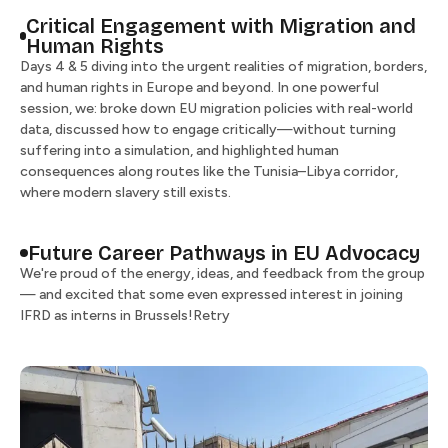
Critical Engagement with Migration and
Human Rights​​​​‌ ‍ ​‍​‍‌‍ ‌ ​‍‌‍‍‌‌‍‌ ‌‍‍‌‌‍ ‍​‍​‍​ ‍‍​‍​‍‌ ​ ‌‍​‌‌‍ ‍‌‍‍‌‌ ‌​‌ ‍‌​‍ ‍‌‍‍‌‌‍ ​‍​‍​‍ ​​‍​‍‌‍‍​‌ ​‍‌‍‌‌‌‍‌‍​‍​‍​ ‍‍​‍​‍​‍ ‌ ​ ‌ ‌​‌ ‌‌‌‍‌​‌‍‍‌‌‍ ​‍ ‌‍‍‌‌‍ ‍‌ ‌​‌‍‌‌‌‍ ‍‌ ‌​​‍ ‌‍‌‌‌‍‌​‌‍‍‌‌ ‌​​‍ ‌‍ ‌‌‍ ‌‍‌​‌‍‌‌​ ‌‌ ​​‌ ​‍‌‍‌‌‌ ​ ‌‍‌‌‌‍ ‍‌ ‌​‌‍​‌‌ ‌​‌‍‍‌‌‍ ‌‍ ‍​ ‍ ‌‍‍‌‌‍‌​​ ‌‌‍‌‌‌‍​‍​ ​‌​ ‌​​ ‌ ​ ‌ ​ ​​‌‍‌‍​‍ ‌‌‍​‍​ ​​​ ‌‍​ ​‌​‍ ‌​ ‌​‌‍‌‌​ ​​‌‍‌‍​‍ ‌​ ‍‌​ ​​​ ‌‌​ ​ ​‍ ‌​ ‌​​ ‌‍‌‍​‌​ ​‌‌‍‌​‌‍‌‍​ ‌ ​ ​‌‌‍‌‌‌‍​ ‌‍‌‍‌‍​ ​ ‍ ‌ ‌​‌ ‍‌‌ ​​‌‍‌‌​ ‌‌ ​​‌ ​‍‌‍ ‌‍‍‍‌‍‌‌‌‍​ ‌ ‌​​ ‍ ‌ ​​‌‍​‌‌ ‌​‌‍‍​​ ‌‌‍ ‌ ‌‌‌ ‌​‌‍​ ‌‍ ‌‍ ‌‌‍‌‌‌ ​ ​‍‌‌​ ‌‌‌​​‍‌‌ ‌‍‍ ‌‍‌‌‌ ‍‌​‍‌‌​ ​ ‌​‌​​‍‌‌​ ​ ‌​‌​​‍‌‌​ ​‍​ ​‍‌‍​‍‌‍​‌‌‍​ ​ ‌ ​ ​ ​ ‌‍​ ‌‍​ ‍‌​ ​​​ ​‍​ ‌‍​ ‍​​‍‌‌​ ​‍​ ​‍​‍‌‌​ ‌‌‌​‌​​‍ ‍‌ ‌​‌‍‍‌‌ ‌​‌‍ ​‌‍‌‌​ ‌‍​‍‌‍​‌‌ ​ ‌‍‌‌‌‌‌‌‌ ​‍‌‍ ​​ ‌​‍‌‌​ ​‍‌​‌‍‌ ​ ‌ ‌​‌ ‌‌‌‍‌​‌‍‍‌‌‍ ​‍‌‍‌‍‍‌‌‍‌​​ ‌‌‍‌‌‌‍​‍​ ​‌​ ‌​​ ‌ ​ ‌ ​ ​​‌‍‌‍​‍ ‌‌‍​‍​ ​​​ ‌‍​ ​‌​‍ ‌​ ‌​‌‍‌‌​ ​​‌‍‌‍​‍ ‌​ ‍‌​ ​​​ ‌‌​ ​ ​‍ ‌​ ‌​​ ‌‍‌‍​‌​ ​‌‌‍‌​‌‍‌‍​ ‌ ​ ​‌‌‍‌‌‌‍​ ‌‍‌‍‌‍​ ​‍‌‍‌ ‌​‌ ‍‌‌ ​​‌‍‌‌​ ‌‌ ​​‌ ​‍‌‍ ‌‍‍‍‌‍‌‌‌‍​ ‌ ‌​​‍‌‍‌ ​​‌‍​‌‌ ‌​‌‍‍​​ ‌‌‍ ‌ ‌‌‌ ‌​‌‍​ ‌‍ ‌‍ ‌‌‍‌‌‌ ​ ​‍‌‌​ ‌‌‌​​‍‌‌ ‌‍‍ ‌‍‌‌‌ ‍‌​‍‌‌​ ​ ‌​‌​​‍‌‌​ ​ ‌​‌​​‍‌‌​ ​‍​ ​‍‌‍​‍‌‍​‌‌‍​ ​ ‌ ​ ​ ​ ‌‍​ ‌‍​ ‍‌​ ​​​ ​‍​ ‌‍​ ‍​​‍‌‌​ ​‍​ ​‍​‍‌‌​ ‌‌‌​‌​​‍ ‍‌ ‌​‌‍‍‌‌ ‌​‌‍ ​‌‍‌‌​‍‌‍‌ ​​‌‍‌‌‌ ​‍‌ ​ ‌ ​​‌‍‌‌‌‍​ ‌ ‌​‌‍‍‌‌ ‌‍‌‍‌‌​ ‌‌ ​​‌ ‌‌‌‍​‍‌‍ ​‌‍‍‌‌ ​ ‌‍‍​‌‍‌‌‌‍‌​​‍​‍‌ ‌
Days 4 & 5 diving into the urgent realities of migration, borders,
and human rights in Europe and beyond. In one powerful
session, we: broke down EU migration policies with real-world
data, discussed how to engage critically—without turning
suffering into a simulation, and highlighted human
consequences along routes like the Tunisia–Libya corridor,
where modern slavery still exists. ​​​​‌ ‍ ​‍​‍‌‍ ‌ ​‍‌‍‍‌‌‍‌ ‌‍‍‌‌‍ ‍​‍​‍​ ‍‍​‍​‍‌ ​ ‌‍​‌‌‍ ‍‌‍‍‌‌ ‌​‌ ‍‌​‍ ‍‌‍‍‌‌‍ ​‍​‍​‍ ​​‍​‍‌‍‍​‌ ​‍‌‍‌‌‌‍‌‍​‍​‍​ ‍‍​‍​‍​‍ ‌ ​ ‌ ‌​‌ ‌‌‌‍‌​‌‍‍‌‌‍ ​‍ ‌‍‍‌‌‍ ‍‌ ‌​‌‍‌‌‌‍ ‍‌ ‌​​‍ ‌‍‌‌‌‍‌​‌‍‍‌‌ ‌​​‍ ‌‍ ‌‌‍ ‌‍‌​‌‍‌‌​ ‌‌ ​​‌ ​‍‌‍‌‌‌ ​ ‌‍‌‌‌‍ ‍‌ ‌​‌‍​‌‌ ‌​‌‍‍‌‌‍ ‌‍ ‍​ ‍ ‌‍‍‌‌‍‌​​ ‌‌‍‌‌‌‍​‍​ ​‌​ ‌​​ ‌ ​ ‌ ​ ​​‌‍‌‍​‍ ‌‌‍​‍​ ​​​ ‌‍​ ​‌​‍ ‌​ ‌​‌‍‌‌​ ​​‌‍‌‍​‍ ‌​ ‍‌​ ​​​ ‌‌​ ​ ​‍ ‌​ ‌​​ ‌‍‌‍​‌​ ​‌‌‍‌​‌‍‌‍​ ‌ ​ ​‌‌‍‌‌‌‍​ ‌‍‌‍‌‍​ ​ ‍ ‌ ‌​‌ ‍‌‌ ​​‌‍‌‌​ ‌‌ ​​‌ ​‍‌‍ ‌‍‍‍‌‍‌‌‌‍​ ‌ ‌​​ ‍ ‌ ​​‌‍​‌‌ ‌​‌‍‍​​ ‌‌‍ ‌ ‌‌‌ ‌​‌‍​ ‌‍ ‌‍ ‌‌‍‌‌‌ ​ ​‍‌‌​ ‌‌‌​​‍‌‌ ‌‍‍ ‌‍‌‌‌ ‍‌​‍‌‌​ ​ ‌​‌​​‍‌‌​ ​ ‌​‌​​‍‌‌​ ​‍​ ​‍‌‍​‍‌‍​‌‌‍​ ​ ‌ ​ ​ ​ ‌‍​ ‌‍​ ‍‌​ ​​​ ​‍​ ‌‍​ ‍​​‍‌‌​ ​‍​ ​‍​‍‌‌​ ‌‌‌​‌​​‍ ‍‌‍‌​‌‍‌‌‌ ​ ‌‍​ ‌ ​‍‌‍‍‌‌ ​​‌ ‌​‌‍‍‌‌‍ ‌‍ ‍​ ‌‍​‍‌‍​‌‌ ​ ‌‍‌‌‌‌‌‌‌ ​‍‌‍ ​​ ‌​‍‌‌​ ​‍‌​‌‍‌ ​ ‌ ‌​‌ ‌‌‌‍‌​‌‍‍‌‌‍ ​‍‌‍‌‍‍‌‌‍‌​​ ‌‌‍‌‌‌‍​‍​ ​‌​ ‌​​ ‌ ​ ‌ ​ ​​‌‍‌‍​‍ ‌‌‍​‍​ ​​​ ‌‍​ ​‌​‍ ‌​ ‌​‌‍‌‌​ ​​‌‍‌‍​‍ ‌​ ‍‌​ ​​​ ‌‌​ ​ ​‍ ‌​ ‌​​ ‌‍‌‍​‌​ ​‌‌‍‌​‌‍‌‍​ ‌ ​ ​‌‌‍‌‌‌‍​ ‌‍‌‍‌‍​ ​‍‌‍‌ ‌​‌ ‍‌‌ ​​‌‍‌‌​ ‌‌ ​​‌ ​‍‌‍ ‌‍‍‍‌‍‌‌‌‍​ ‌ ‌​​‍‌‍‌ ​​‌‍​‌‌ ‌​‌‍‍​​ ‌‌‍ ‌ ‌‌‌ ‌​‌‍​ ‌‍ ‌‍ ‌‌‍‌‌‌ ​ ​‍‌‌​ ‌‌‌​​‍‌‌ ‌‍‍ ‌‍‌‌‌ ‍‌​‍‌‌​ ​ ‌​‌​​‍‌‌​ ​ ‌​‌​​‍‌‌​ ​‍​ ​‍‌‍​‍‌‍​‌‌‍​ ​ ‌ ​ ​ ​ ‌‍​ ‌‍​ ‍‌​ ​​​ ​‍​ ‌‍​ ‍​​‍‌‌​ ​‍​ ​‍​‍‌‌​ ‌‌‌​‌​​‍ ‍‌‍‌​‌‍‌‌‌ ​ ‌‍​ ‌ ​‍‌‍‍‌‌ ​​‌ ‌​‌‍‍‌‌‍ ‌‍ ‍​‍‌‍‌ ​​‌‍‌‌‌ ​‍‌ ​ ‌ ​​‌‍‌‌‌‍​ ‌ ‌​‌‍‍‌‌ ‌‍‌‍‌‌​ ‌‌ ​​‌ ‌‌‌‍​‍‌‍ ​‌‍‍‌‌ ​ ‌‍‍​‌‍‌‌‌‍‌​​‍​‍‌ ‌
Future Career Pathways in EU Advocacy​​​​‌ ‍ ​‍​‍‌‍ ‌ ​‍‌‍‍‌‌‍‌ ‌‍‍‌‌‍ ‍​‍​‍​ ‍‍​‍​‍‌ ​ ‌‍​‌‌‍ ‍‌‍‍‌‌ ‌​‌ ‍‌​‍ ‍‌‍‍‌‌‍ ​‍​‍​‍ ​​‍​‍‌‍‍​‌ ​‍‌‍‌‌‌‍‌‍​‍​‍​ ‍‍​‍​‍​‍ ‌ ​ ‌ ‌​‌ ‌‌‌‍‌​‌‍‍‌‌‍ ​‍ ‌‍‍‌‌‍ ‍‌ ‌​‌‍‌‌‌‍ ‍‌ ‌​​‍ ‌‍‌‌‌‍‌​‌‍‍‌‌ ‌​​‍ ‌‍ ‌‌‍ ‌‍‌​‌‍‌‌​ ‌‌ ​​‌ ​‍‌‍‌‌‌ ​ ‌‍‌‌‌‍ ‍‌ ‌​‌‍​‌‌ ‌​‌‍‍‌‌‍ ‌‍ ‍​ ‍ ‌‍‍‌‌‍‌​​ ‌‌‍‌‌‌‍​‍​ ​‌​ ‌​​ ‌ ​ ‌ ​ ​​‌‍‌‍​‍ ‌‌‍​‍​ ​​​ ‌‍​ ​‌​‍ ‌​ ‌​‌‍‌‌​ ​​‌‍‌‍​‍ ‌​ ‍‌​ ​​​ ‌‌​ ​ ​‍ ‌​ ‌​​ ‌‍‌‍​‌​ ​‌‌‍‌​‌‍‌‍​ ‌ ​ ​‌‌‍‌‌‌‍​ ‌‍‌‍‌‍​ ​ ‍ ‌ ‌​‌ ‍‌‌ ​​‌‍‌‌​ ‌‌ ​​‌ ​‍‌‍ ‌‍‍‍‌‍‌‌‌‍​ ‌ ‌​​ ‍ ‌ ​​‌‍​‌‌ ‌​‌‍‍​​ ‌‌‍ ‌ ‌‌‌ ‌​‌‍​ ‌‍ ‌‍ ‌‌‍‌‌‌ ​ ​‍‌‌​ ‌‌‌​​‍‌‌ ‌‍‍ ‌‍‌‌‌ ‍‌​‍‌‌​ ​ ‌​‌​​‍‌‌​ ​ ‌​‌​​‍‌‌​ ​‍​ ​‍‌‍‌‌​ ​​‌‍‌‍​ ‌‍​ ​‍​ ‌‌‌‍​‌‌‍​ ​ ‍​‌‍‌‍‌‍‌‍​ ​ ​‍‌‌​ ​‍​ ​‍​‍‌‌​ ‌‌‌​‌​​‍ ‍‌ ‌​‌‍‍‌‌ ‌​‌‍ ​‌‍‌‌​ ‌‍​‍‌‍​‌‌ ​ ‌‍‌‌‌‌‌‌‌ ​‍‌‍ ​​ ‌​‍‌‌​ ​‍‌​‌‍‌ ​ ‌ ‌​‌ ‌‌‌‍‌​‌‍‍‌‌‍ ​‍‌‍‌‍‍‌‌‍‌​​ ‌‌‍‌‌‌‍​‍​ ​‌​ ‌​​ ‌ ​ ‌ ​ ​​‌‍‌‍​‍ ‌‌‍​‍​ ​​​ ‌‍​ ​‌​‍ ‌​ ‌​‌‍‌‌​ ​​‌‍‌‍​‍ ‌​ ‍‌​ ​​​ ‌‌​ ​ ​‍ ‌​ ‌​​ ‌‍‌‍​‌​ ​‌‌‍‌​‌‍‌‍​ ‌ ​ ​‌‌‍‌‌‌‍​ ‌‍‌‍‌‍​ ​‍‌‍‌ ‌​‌ ‍‌‌ ​​‌‍‌‌​ ‌‌ ​​‌ ​‍‌‍ ‌‍‍‍‌‍‌‌‌‍​ ‌ ‌​​‍‌‍‌ ​​‌‍​‌‌ ‌​‌‍‍​​ ‌‌‍ ‌ ‌‌‌ ‌​‌‍​ ‌‍ ‌‍ ‌‌‍‌‌‌ ​ ​‍‌‌​ ‌‌‌​​‍‌‌ ‌‍‍ ‌‍‌‌‌ ‍‌​‍‌‌​ ​ ‌​‌​​‍‌‌​ ​ ‌​‌​​‍‌‌​ ​‍​ ​‍‌‍‌‌​ ​​‌‍‌‍​ ‌‍​ ​‍​ ‌‌‌‍​‌‌‍​ ​ ‍​‌‍‌‍‌‍‌‍​ ​ ​‍‌‌​ ​‍​ ​‍​‍‌‌​ ‌‌‌​‌​​‍ ‍‌ ‌​‌‍‍‌‌ ‌​‌‍ ​‌‍‌‌​‍‌‍‌ ​​‌‍‌‌‌ ​‍‌ ​ ‌ ​​‌‍‌‌‌‍​ ‌ ‌​‌‍‍‌‌ ‌‍‌‍‌‌​ ‌‌ ​​‌ ‌‌‌‍​‍‌‍ ​‌‍‍‌‌ ​ ‌‍‍​‌‍‌‌‌‍‌​​‍​‍‌ ‌
We're proud of the energy, ideas, and feedback from the group
— and excited that some even expressed interest in joining
IFRD as interns in Brussels!Retry​​​​‌ ‍ ​‍​‍‌‍ ‌ ​‍‌‍‍‌‌‍‌ ‌‍‍‌‌‍ ‍​‍​‍​ ‍‍​‍​‍‌ ​ ‌‍​‌‌‍ ‍‌‍‍‌‌ ‌​‌ ‍‌​‍ ‍‌‍‍‌‌‍ ​‍​‍​‍ ​​‍​‍‌‍‍​‌ ​‍‌‍‌‌‌‍‌‍​‍​‍​ ‍‍​‍​‍​‍ ‌ ​ ‌ ‌​‌ ‌‌‌‍‌​‌‍‍‌‌‍ ​‍ ‌‍‍‌‌‍ ‍‌ ‌​‌‍‌‌‌‍ ‍‌ ‌​​‍ ‌‍‌‌‌‍‌​‌‍‍‌‌ ‌​​‍ ‌‍ ‌‌‍ ‌‍‌​‌‍‌‌​ ‌‌ ​​‌ ​‍‌‍‌‌‌ ​ ‌‍‌‌‌‍ ‍‌ ‌​‌‍​‌‌ ‌​‌‍‍‌‌‍ ‌‍ ‍​ ‍ ‌‍‍‌‌‍‌​​ ‌‌‍‌‌‌‍​‍​ ​‌​ ‌​​ ‌ ​ ‌ ​ ​​‌‍‌‍​‍ ‌‌‍​‍​ ​​​ ‌‍​ ​‌​‍ ‌​ ‌​‌‍‌‌​ ​​‌‍‌‍​‍ ‌​ ‍‌​ ​​​ ‌‌​ ​ ​‍ ‌​ ‌​​ ‌‍‌‍​‌​ ​‌‌‍‌​‌‍‌‍​ ‌ ​ ​‌‌‍‌‌‌‍​ ‌‍‌‍‌‍​ ​ ‍ ‌ ‌​‌ ‍‌‌ ​​‌‍‌‌​ ‌‌ ​​‌ ​‍‌‍ ‌‍‍‍‌‍‌‌‌‍​ ‌ ‌​​ ‍ ‌ ​​‌‍​‌‌ ‌​‌‍‍​​ ‌‌‍ ‌ ‌‌‌ ‌​‌‍​ ‌‍ ‌‍ ‌‌‍‌‌‌ ​ ​‍‌‌​ ‌‌‌​​‍‌‌ ‌‍‍ ‌‍‌‌‌ ‍‌​‍‌‌​ ​ ‌​‌​​‍‌‌​ ​ ‌​‌​​‍‌‌​ ​‍​ ​‍‌‍‌‌​ ​​‌‍‌‍​ ‌‍​ ​‍​ ‌‌‌‍​‌‌‍​ ​ ‍​‌‍‌‍‌‍‌‍​ ​ ​‍‌‌​ ​‍​ ​‍​‍‌‌​ ‌‌‌​‌​​‍ ‍‌‍‌​‌‍‌‌‌ ​ ‌‍​ ‌ ​‍‌‍‍‌‌ ​​‌ ‌​‌‍‍‌‌‍ ‌‍ ‍​ ‌‍​‍‌‍​‌‌ ​ ‌‍‌‌‌‌‌‌‌ ​‍‌‍ ​​ ‌​‍‌‌​ ​‍‌​‌‍‌ ​ ‌ ‌​‌ ‌‌‌‍‌​‌‍‍‌‌‍ ​‍‌‍‌‍‍‌‌‍‌​​ ‌‌‍‌‌‌‍​‍​ ​‌​ ‌​​ ‌ ​ ‌ ​ ​​‌‍‌‍​‍ ‌‌‍​‍​ ​​​ ‌‍​ ​‌​‍ ‌​ ‌​‌‍‌‌​ ​​‌‍‌‍​‍ ‌​ ‍‌​ ​​​ ‌‌​ ​ ​‍ ‌​ ‌​​ ‌‍‌‍​‌​ ​‌‌‍‌​‌‍‌‍​ ‌ ​ ​‌‌‍‌‌‌‍​ ‌‍‌‍‌‍​ ​‍‌‍‌ ‌​‌ ‍‌‌ ​​‌‍‌‌​ ‌‌ ​​‌ ​‍‌‍ ‌‍‍‍‌‍‌‌‌‍​ ‌ ‌​​‍‌‍‌ ​​‌‍​‌‌ ‌​‌‍‍​​ ‌‌‍ ‌ ‌‌‌ ‌​‌‍​ ‌‍ ‌‍ ‌‌‍‌‌‌ ​ ​‍‌‌​ ‌‌‌​​‍‌‌ ‌‍‍ ‌‍‌‌‌ ‍‌​‍‌‌​ ​ ‌​‌​​‍‌‌​ ​ ‌​‌​​‍‌‌​ ​‍​ ​‍‌‍‌‌​ ​​‌‍‌‍​ ‌‍​ ​‍​ ‌‌‌‍​‌‌‍​ ​ ‍​‌‍‌‍‌‍‌‍​ ​ ​‍‌‌​ ​‍​ ​‍​‍‌‌​ ‌‌‌​‌​​‍ ‍‌‍‌​‌‍‌‌‌ ​ ‌‍​ ‌ ​‍‌‍‍‌‌ ​​‌ ‌​‌‍‍‌‌‍ ‌‍ ‍​‍‌‍‌ ​​‌‍‌‌‌ ​‍‌ ​ ‌ ​​‌‍‌‌‌‍​ ‌ ‌​‌‍‍‌‌ ‌‍‌‍‌‌​ ‌‌ ​​‌ ‌‌‌‍​‍‌‍ ​‌‍‍‌‌ ​ ‌‍‍​‌‍‌‌‌‍‌​​‍​‍‌ ‌