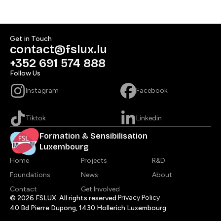
Get in Touch​​​​‌ ‍ ​‍​‍‌‍ ‌ ​‍‌‍‍‌‌‍‌ ‌‍‍‌‌‍ ‍​‍​‍​ ‍‍​‍​‍‌ ​ ‌‍​‌‌‍ ‍‌‍‍‌‌ ‌​‌ ‍‌​‍ ‍‌‍‍‌‌‍ ​‍​‍​‍ ​​‍​‍‌‍‍​‌ ​‍‌‍‌‌‌‍‌‍​‍​‍​ ‍‍​‍​‍​‍ ‌ ​ ‌ ‌​‌ ‌‌‌‍‌​‌‍‍‌‌‍ ​‍ ‌‍‍‌‌‍ ‍‌ ‌​‌‍‌‌‌‍ ‍‌ ‌​​‍ ‌‍‌‌‌‍‌​‌‍‍‌‌ ‌​​‍ ‌‍ ‌‌‍ ‌‍‌​‌‍‌‌​ ‌‌ ​​‌ ​‍‌‍‌‌‌ ​ ‌‍‌‌‌‍ ‍‌ ‌​‌‍​‌‌ ‌​‌‍‍‌‌‍ ‌‍ ‍​ ‍ ‌‍‍‌‌‍‌​​ ‌‌ ​ ‌‍‍‌‌ ‌​‌‍‌‌‌‌​ ‌‍‌‌‌ ‌​‌ ‌​‌‍‍‌‌‍ ‍‌‍‌ ‌ ​ ​ ‍ ‌ ‌​‌ ‍‌‌ ​​‌‍‌‌​ ‌‌ ​ ‌‍‍‌‌ ‌​‌‍‌‌‌‌​ ‌‍‌‌‌ ‌​‌ ‌​‌‍‍‌‌‍ ‍‌‍‌ ‌ ​ ​ ‍ ‌ ​​‌‍​‌‌ ‌​‌‍‍​​ ‌‌‍‌‍‌‍ ‌‍ ‌ ‌​‌‍‌‌‌ ​‍​‍ ‍‌‍​ ‌‍ ‌‍ ‍‌ ‌​‌‍​‌‌‍​ ‌ ‌​‌​‍​‌‍‌‌‌‍​‌‌‍‌​‌‍‍‌‌‍ ‍‌‍‌ ​ ‌‍​‍‌‍​‌‌ ​ ‌‍‌‌‌‌‌‌‌ ​‍‌‍ ​​ ‌​‍‌‌​ ​‍‌​‌‍‌ ​ ‌ ‌​‌ ‌‌‌‍‌​‌‍‍‌‌‍ ​‍‌‍‌‍‍‌‌‍‌​​ ‌‌ ​ ‌‍‍‌‌ ‌​‌‍‌‌‌‌​ ‌‍‌‌‌ ‌​‌ ‌​‌‍‍‌‌‍ ‍‌‍‌ ‌ ​ ​‍‌‍‌ ‌​‌ ‍‌‌ ​​‌‍‌‌​ ‌‌ ​ ‌‍‍‌‌ ‌​‌‍‌‌‌‌​ ‌‍‌‌‌ ‌​‌ ‌​‌‍‍‌‌‍ ‍‌‍‌ ‌ ​ ​‍‌‍‌ ​​‌‍​‌‌ ‌​‌‍‍​​ ‌‌‍‌‍‌‍ ‌‍ ‌ ‌​‌‍‌‌‌ ​‍​‍ ‍‌‍​ ‌‍ ‌‍ ‍‌ ‌​‌‍​‌‌‍​ ‌ ‌​‌​‍​‌‍‌‌‌‍​‌‌‍‌​‌‍‍‌‌‍ ‍‌‍‌ ​‍‌‍‌ ​​‌‍‌‌‌ ​‍‌ ​ ‌ ​​‌‍‌‌‌‍​ ‌ ‌​‌‍‍‌‌ ‌‍‌‍‌‌​ ‌‌ ​​‌ ‌‌‌‍​‍‌‍ ​‌‍‍‌‌ ​ ‌‍‍​‌‍‌‌‌‍‌​​‍​‍‌ ‌
contact@fslux.lu
+352 691 574 888​​​​‌ ‍ ​‍​‍‌‍ ‌ ​‍‌‍‍‌‌‍‌ ‌‍‍‌‌‍ ‍​‍​‍​ ‍‍​‍​‍‌ ​ ‌‍​‌‌‍ ‍‌‍‍‌‌ ‌​‌ ‍‌​‍ ‍‌‍‍‌‌‍ ​‍​‍​‍ ​​‍​‍‌‍‍​‌ ​‍‌‍‌‌‌‍‌‍​‍​‍​ ‍‍​‍​‍​‍ ‌ ​ ‌ ‌​‌ ‌‌‌‍‌​‌‍‍‌‌‍ ​‍ ‌‍‍‌‌‍ ‍‌ ‌​‌‍‌‌‌‍ ‍‌ ‌​​‍ ‌‍‌‌‌‍‌​‌‍‍‌‌ ‌​​‍ ‌‍ ‌‌‍ ‌‍‌​‌‍‌‌​ ‌‌ ​​‌ ​‍‌‍‌‌‌ ​ ‌‍‌‌‌‍ ‍‌ ‌​‌‍​‌‌ ‌​‌‍‍‌‌‍ ‌‍ ‍​ ‍ ‌‍‍‌‌‍‌​​ ‌‌ ​ ‌‍‍‌‌ ‌​‌‍‌‌‌‌​ ‌‍‌‌‌ ‌​‌ ‌​‌‍‍‌‌‍ ‍‌‍‌ ‌ ​ ​ ‍ ‌ ‌​‌ ‍‌‌ ​​‌‍‌‌​ ‌‌ ​ ‌‍‍‌‌ ‌​‌‍‌‌‌‌​ ‌‍‌‌‌ ‌​‌ ‌​‌‍‍‌‌‍ ‍‌‍‌ ‌ ​ ​ ‍ ‌ ​​‌‍​‌‌ ‌​‌‍‍​​ ‌‌‍​‍‌ ​‍‌‍​‌‌‍ ‍‌‍‌​‌‍‍‌‌‍ ‍‌‍‌ ​‍ ‍‌‍​ ‌‍ ‌‍ ‍‌ ‌​‌‍​‌‌‍​ ‌ ‌​‌​‍‌‌‍ ‍‌‍‌‍‌‍ ​‍ ‍‌ ​​‌‍‍​‌‍ ‌‍ ‍‌‍‌‌​ ‌‍​‍‌‍​‌‌ ​ ‌‍‌‌‌‌‌‌‌ ​‍‌‍ ​​ ‌​‍‌‌​ ​‍‌​‌‍‌ ​ ‌ ‌​‌ ‌‌‌‍‌​‌‍‍‌‌‍ ​‍‌‍‌‍‍‌‌‍‌​​ ‌‌ ​ ‌‍‍‌‌ ‌​‌‍‌‌‌‌​ ‌‍‌‌‌ ‌​‌ ‌​‌‍‍‌‌‍ ‍‌‍‌ ‌ ​ ​‍‌‍‌ ‌​‌ ‍‌‌ ​​‌‍‌‌​ ‌‌ ​ ‌‍‍‌‌ ‌​‌‍‌‌‌‌​ ‌‍‌‌‌ ‌​‌ ‌​‌‍‍‌‌‍ ‍‌‍‌ ‌ ​ ​‍‌‍‌ ​​‌‍​‌‌ ‌​‌‍‍​​ ‌‌‍​‍‌ ​‍‌‍​‌‌‍ ‍‌‍‌​‌‍‍‌‌‍ ‍‌‍‌ ​‍ ‍‌‍​ ‌‍ ‌‍ ‍‌ ‌​‌‍​‌‌‍​ ‌ ‌​‌​‍‌‌‍ ‍‌‍‌‍‌‍ ​‍ ‍‌ ​​‌‍‍​‌‍ ‌‍ ‍‌‍‌‌​‍‌‍‌ ​​‌‍‌‌‌ ​‍‌ ​ ‌ ​​‌‍‌‌‌‍​ ‌ ‌​‌‍‍‌‌ ‌‍‌‍‌‌​ ‌‌ ​​‌ ‌‌‌‍​‍‌‍ ​‌‍‍‌‌ ​ ‌‍‍​‌‍‌‌‌‍‌​​‍​‍‌ ‌
Follow Us​​​​‌ ‍ ​‍​‍‌‍ ‌ ​‍‌‍‍‌‌‍‌ ‌‍‍‌‌‍ ‍​‍​‍​ ‍‍​‍​‍‌ ​ ‌‍​‌‌‍ ‍‌‍‍‌‌ ‌​‌ ‍‌​‍ ‍‌‍‍‌‌‍ ​‍​‍​‍ ​​‍​‍‌‍‍​‌ ​‍‌‍‌‌‌‍‌‍​‍​‍​ ‍‍​‍​‍​‍ ‌ ​ ‌ ‌​‌ ‌‌‌‍‌​‌‍‍‌‌‍ ​‍ ‌‍‍‌‌‍ ‍‌ ‌​‌‍‌‌‌‍ ‍‌ ‌​​‍ ‌‍‌‌‌‍‌​‌‍‍‌‌ ‌​​‍ ‌‍ ‌‌‍ ‌‍‌​‌‍‌‌​ ‌‌ ​​‌ ​‍‌‍‌‌‌ ​ ‌‍‌‌‌‍ ‍‌ ‌​‌‍​‌‌ ‌​‌‍‍‌‌‍ ‌‍ ‍​ ‍ ‌‍‍‌‌‍‌​​ ‌‌ ​ ‌‍‍‌‌ ‌​‌‍‌‌‌‌​ ‌‍‌‌‌ ‌​‌ ‌​‌‍‍‌‌‍ ‍‌‍‌ ‌ ​ ​ ‍ ‌ ‌​‌ ‍‌‌ ​​‌‍‌‌​ ‌‌ ​ ‌‍‍‌‌ ‌​‌‍‌‌‌‌​ ‌‍‌‌‌ ‌​‌ ‌​‌‍‍‌‌‍ ‍‌‍‌ ‌ ​ ​ ‍ ‌ ​​‌‍​‌‌ ‌​‌‍‍​​ ‌‌‍‌‍‌‍ ‌‍ ‌ ‌​‌‍‌‌‌ ​‍​‍ ‍‌ ​ ‌‍ ‌‍​ ‌‍‍‌‌‍​‌‌‍ ​‌​‍​‌‍‌‌‌‍​‌‌‍‌​‌‍‍‌‌‍ ‍‌‍‌ ​ ‌‍​‍‌‍​‌‌ ​ ‌‍‌‌‌‌‌‌‌ ​‍‌‍ ​​ ‌​‍‌‌​ ​‍‌​‌‍‌ ​ ‌ ‌​‌ ‌‌‌‍‌​‌‍‍‌‌‍ ​‍‌‍‌‍‍‌‌‍‌​​ ‌‌ ​ ‌‍‍‌‌ ‌​‌‍‌‌‌‌​ ‌‍‌‌‌ ‌​‌ ‌​‌‍‍‌‌‍ ‍‌‍‌ ‌ ​ ​‍‌‍‌ ‌​‌ ‍‌‌ ​​‌‍‌‌​ ‌‌ ​ ‌‍‍‌‌ ‌​‌‍‌‌‌‌​ ‌‍‌‌‌ ‌​‌ ‌​‌‍‍‌‌‍ ‍‌‍‌ ‌ ​ ​‍‌‍‌ ​​‌‍​‌‌ ‌​‌‍‍​​ ‌‌‍‌‍‌‍ ‌‍ ‌ ‌​‌‍‌‌‌ ​‍​‍ ‍‌ ​ ‌‍ ‌‍​ ‌‍‍‌‌‍​‌‌‍ ​‌​‍​‌‍‌‌‌‍​‌‌‍‌​‌‍‍‌‌‍ ‍‌‍‌ ​‍‌‍‌ ​​‌‍‌‌‌ ​‍‌ ​ ‌ ​​‌‍‌‌‌‍​ ‌ ‌​‌‍‍‌‌ ‌‍‌‍‌‌​ ‌‌ ​​‌ ‌‌‌‍​‍‌‍ ​‌‍‍‌‌ ​ ‌‍‍​‌‍‌‌‌‍‌​​‍​‍‌ ‌
Instagram​​​​‌ ‍ ​‍​‍‌‍ ‌ ​‍‌‍‍‌‌‍‌ ‌‍‍‌‌‍ ‍​‍​‍​ ‍‍​‍​‍‌ ​ ‌‍​‌‌‍ ‍‌‍‍‌‌ ‌​‌ ‍‌​‍ ‍‌‍‍‌‌‍ ​‍​‍​‍ ​​‍​‍‌‍‍​‌ ​‍‌‍‌‌‌‍‌‍​‍​‍​ ‍‍​‍​‍​‍ ‌ ​ ‌ ‌​‌ ‌‌‌‍‌​‌‍‍‌‌‍ ​‍ ‌‍‍‌‌‍ ‍‌ ‌​‌‍‌‌‌‍ ‍‌ ‌​​‍ ‌‍‌‌‌‍‌​‌‍‍‌‌ ‌​​‍ ‌‍ ‌‌‍ ‌‍‌​‌‍‌‌​ ‌‌ ​​‌ ​‍‌‍‌‌‌ ​ ‌‍‌‌‌‍ ‍‌ ‌​‌‍​‌‌ ‌​‌‍‍‌‌‍ ‌‍ ‍​ ‍ ‌‍‍‌‌‍‌​​ ‌‌ ​ ‌‍‍‌‌ ‌​‌‍‌‌‌‌​ ‌‍‌‌‌ ‌​‌ ‌​‌‍‍‌‌‍ ‍‌‍‌ ‌ ​ ​ ‍ ‌ ‌​‌ ‍‌‌ ​​‌‍‌‌​ ‌‌ ​ ‌‍‍‌‌ ‌​‌‍‌‌‌‌​ ‌‍‌‌‌ ‌​‌ ‌​‌‍‍‌‌‍ ‍‌‍‌ ‌ ​ ​ ‍ ‌ ​​‌‍​‌‌ ‌​‌‍‍​​ ‌‌ ​ ‌‍ ‌‍​ ‌‍‍‌‌‍​‌‌‍ ​‌​ ​‌‍‍‌‌‍ ‍‌‍‍ ‌ ​ ​‍‌‌​ ‌‌‌​​‍‌‌ ‌‍‍ ‌‍‌‌‌ ‍‌​‍‌‌​ ​ ‌​‌​​‍‌‌​ ​ ‌​‌​​‍‌‌​ ​‍​ ​‍​ ​‍‌‍‌‌‌‍​‍‌‍‌‌‌‍‌‌​ ​‌​ ‌​‌‍​ ‌‍​ ‌‍‌‌‌‍​‍​ ‌‌​‍‌‌​ ​‍​ ​‍​‍‌‌​ ‌‌‌​‌​​‍ ‍‌ ​​‌‍ ​‌‍​‌‌ ‌​‌‍‌‍‌‍ ‌ ​‍‌‍ ‌​ ‌‍​‍‌‍​‌‌ ​ ‌‍‌‌‌‌‌‌‌ ​‍‌‍ ​​ ‌​‍‌‌​ ​‍‌​‌‍‌ ​ ‌ ‌​‌ ‌‌‌‍‌​‌‍‍‌‌‍ ​‍‌‍‌‍‍‌‌‍‌​​ ‌‌ ​ ‌‍‍‌‌ ‌​‌‍‌‌‌‌​ ‌‍‌‌‌ ‌​‌ ‌​‌‍‍‌‌‍ ‍‌‍‌ ‌ ​ ​‍‌‍‌ ‌​‌ ‍‌‌ ​​‌‍‌‌​ ‌‌ ​ ‌‍‍‌‌ ‌​‌‍‌‌‌‌​ ‌‍‌‌‌ ‌​‌ ‌​‌‍‍‌‌‍ ‍‌‍‌ ‌ ​ ​‍‌‍‌ ​​‌‍​‌‌ ‌​‌‍‍​​ ‌‌ ​ ‌‍ ‌‍​ ‌‍‍‌‌‍​‌‌‍ ​‌​ ​‌‍‍‌‌‍ ‍‌‍‍ ‌ ​ ​‍‌‌​ ‌‌‌​​‍‌‌ ‌‍‍ ‌‍‌‌‌ ‍‌​‍‌‌​ ​ ‌​‌​​‍‌‌​ ​ ‌​‌​​‍‌‌​ ​‍​ ​‍​ ​‍‌‍‌‌‌‍​‍‌‍‌‌‌‍‌‌​ ​‌​ ‌​‌‍​ ‌‍​ ‌‍‌‌‌‍​‍​ ‌‌​‍‌‌​ ​‍​ ​‍​‍‌‌​ ‌‌‌​‌​​‍ ‍‌ ​​‌‍ ​‌‍​‌‌ ‌​‌‍‌‍‌‍ ‌ ​‍‌‍ ‌​‍‌‍‌ ​​‌‍‌‌‌ ​‍‌ ​ ‌ ​​‌‍‌‌‌‍​ ‌ ‌​‌‍‍‌‌ ‌‍‌‍‌‌​ ‌‌ ​​‌ ‌‌‌‍​‍‌‍ ​‌‍‍‌‌ ​ ‌‍‍​‌‍‌‌‌‍‌​​‍​‍‌ ‌
Facebook​​​​‌ ‍ ​‍​‍‌‍ ‌ ​‍‌‍‍‌‌‍‌ ‌‍‍‌‌‍ ‍​‍​‍​ ‍‍​‍​‍‌ ​ ‌‍​‌‌‍ ‍‌‍‍‌‌ ‌​‌ ‍‌​‍ ‍‌‍‍‌‌‍ ​‍​‍​‍ ​​‍​‍‌‍‍​‌ ​‍‌‍‌‌‌‍‌‍​‍​‍​ ‍‍​‍​‍​‍ ‌ ​ ‌ ‌​‌ ‌‌‌‍‌​‌‍‍‌‌‍ ​‍ ‌‍‍‌‌‍ ‍‌ ‌​‌‍‌‌‌‍ ‍‌ ‌​​‍ ‌‍‌‌‌‍‌​‌‍‍‌‌ ‌​​‍ ‌‍ ‌‌‍ ‌‍‌​‌‍‌‌​ ‌‌ ​​‌ ​‍‌‍‌‌‌ ​ ‌‍‌‌‌‍ ‍‌ ‌​‌‍​‌‌ ‌​‌‍‍‌‌‍ ‌‍ ‍​ ‍ ‌‍‍‌‌‍‌​​ ‌‌ ​ ‌‍‍‌‌ ‌​‌‍‌‌‌‌​ ‌‍‌‌‌ ‌​‌ ‌​‌‍‍‌‌‍ ‍‌‍‌ ‌ ​ ​ ‍ ‌ ‌​‌ ‍‌‌ ​​‌‍‌‌​ ‌‌ ​ ‌‍‍‌‌ ‌​‌‍‌‌‌‌​ ‌‍‌‌‌ ‌​‌ ‌​‌‍‍‌‌‍ ‍‌‍‌ ‌ ​ ​ ‍ ‌ ​​‌‍​‌‌ ‌​‌‍‍​​ ‌‌ ​ ‌‍ ‌‍​ ‌‍‍‌‌‍​‌‌‍ ​‌​ ​‌‍‍‌‌‍ ‍‌‍‍ ‌ ​ ​‍‌‌​ ‌‌‌​​‍‌‌ ‌‍‍ ‌‍‌‌‌ ‍‌​‍‌‌​ ​ ‌​‌​​‍‌‌​ ​ ‌​‌​​‍‌‌​ ​‍​ ​‍​ ‍​​ ​ ‌‍‌‍‌‍​ ‌‍‌​​ ‌‌​ ‍‌​ ‌ ​ ‍‌‌‍​‍​ ​ ‌‍​‍​‍‌‌​ ​‍​ ​‍​‍‌‌​ ‌‌‌​‌​​‍ ‍‌ ​​‌‍ ​‌‍​‌‌ ‌​‌‍‌‍‌‍ ‌ ​‍‌‍ ‌​ ‌‍​‍‌‍​‌‌ ​ ‌‍‌‌‌‌‌‌‌ ​‍‌‍ ​​ ‌​‍‌‌​ ​‍‌​‌‍‌ ​ ‌ ‌​‌ ‌‌‌‍‌​‌‍‍‌‌‍ ​‍‌‍‌‍‍‌‌‍‌​​ ‌‌ ​ ‌‍‍‌‌ ‌​‌‍‌‌‌‌​ ‌‍‌‌‌ ‌​‌ ‌​‌‍‍‌‌‍ ‍‌‍‌ ‌ ​ ​‍‌‍‌ ‌​‌ ‍‌‌ ​​‌‍‌‌​ ‌‌ ​ ‌‍‍‌‌ ‌​‌‍‌‌‌‌​ ‌‍‌‌‌ ‌​‌ ‌​‌‍‍‌‌‍ ‍‌‍‌ ‌ ​ ​‍‌‍‌ ​​‌‍​‌‌ ‌​‌‍‍​​ ‌‌ ​ ‌‍ ‌‍​ ‌‍‍‌‌‍​‌‌‍ ​‌​ ​‌‍‍‌‌‍ ‍‌‍‍ ‌ ​ ​‍‌‌​ ‌‌‌​​‍‌‌ ‌‍‍ ‌‍‌‌‌ ‍‌​‍‌‌​ ​ ‌​‌​​‍‌‌​ ​ ‌​‌​​‍‌‌​ ​‍​ ​‍​ ‍​​ ​ ‌‍‌‍‌‍​ ‌‍‌​​ ‌‌​ ‍‌​ ‌ ​ ‍‌‌‍​‍​ ​ ‌‍​‍​‍‌‌​ ​‍​ ​‍​‍‌‌​ ‌‌‌​‌​​‍ ‍‌ ​​‌‍ ​‌‍​‌‌ ‌​‌‍‌‍‌‍ ‌ ​‍‌‍ ‌​‍‌‍‌ ​​‌‍‌‌‌ ​‍‌ ​ ‌ ​​‌‍‌‌‌‍​ ‌ ‌​‌‍‍‌‌ ‌‍‌‍‌‌​ ‌‌ ​​‌ ‌‌‌‍​‍‌‍ ​‌‍‍‌‌ ​ ‌‍‍​‌‍‌‌‌‍‌​​‍​‍‌ ‌
Tiktok​​​​‌ ‍ ​‍​‍‌‍ ‌ ​‍‌‍‍‌‌‍‌ ‌‍‍‌‌‍ ‍​‍​‍​ ‍‍​‍​‍‌ ​ ‌‍​‌‌‍ ‍‌‍‍‌‌ ‌​‌ ‍‌​‍ ‍‌‍‍‌‌‍ ​‍​‍​‍ ​​‍​‍‌‍‍​‌ ​‍‌‍‌‌‌‍‌‍​‍​‍​ ‍‍​‍​‍​‍ ‌ ​ ‌ ‌​‌ ‌‌‌‍‌​‌‍‍‌‌‍ ​‍ ‌‍‍‌‌‍ ‍‌ ‌​‌‍‌‌‌‍ ‍‌ ‌​​‍ ‌‍‌‌‌‍‌​‌‍‍‌‌ ‌​​‍ ‌‍ ‌‌‍ ‌‍‌​‌‍‌‌​ ‌‌ ​​‌ ​‍‌‍‌‌‌ ​ ‌‍‌‌‌‍ ‍‌ ‌​‌‍​‌‌ ‌​‌‍‍‌‌‍ ‌‍ ‍​ ‍ ‌‍‍‌‌‍‌​​ ‌‌ ​ ‌‍‍‌‌ ‌​‌‍‌‌‌‌​ ‌‍‌‌‌ ‌​‌ ‌​‌‍‍‌‌‍ ‍‌‍‌ ‌ ​ ​ ‍ ‌ ‌​‌ ‍‌‌ ​​‌‍‌‌​ ‌‌ ​ ‌‍‍‌‌ ‌​‌‍‌‌‌‌​ ‌‍‌‌‌ ‌​‌ ‌​‌‍‍‌‌‍ ‍‌‍‌ ‌ ​ ​ ‍ ‌ ​​‌‍​‌‌ ‌​‌‍‍​​ ‌‌ ​ ‌‍ ‌‍​ ‌‍‍‌‌‍​‌‌‍ ​‌​ ​‌‍‍‌‌‍ ‍‌‍‍ ‌ ​ ​‍‌‌​ ‌‌‌​​‍‌‌ ‌‍‍ ‌‍‌‌‌ ‍‌​‍‌‌​ ​ ‌​‌​​‍‌‌​ ​ ‌​‌​​‍‌‌​ ​‍​ ​‍‌‍‌​‌‍‌​‌‍​‍‌‍​‌​ ‌‌​ ​‌​ ‍​​ ‍​‌‍​‌​ ​‌​ ​ ​ ​ ​‍‌‌​ ​‍​ ​‍​‍‌‌​ ‌‌‌​‌​​‍ ‍‌ ​​‌‍ ​‌‍​‌‌ ‌​‌‍‌‍‌‍ ‌ ​‍‌‍ ‌​ ‌‍​‍‌‍​‌‌ ​ ‌‍‌‌‌‌‌‌‌ ​‍‌‍ ​​ ‌​‍‌‌​ ​‍‌​‌‍‌ ​ ‌ ‌​‌ ‌‌‌‍‌​‌‍‍‌‌‍ ​‍‌‍‌‍‍‌‌‍‌​​ ‌‌ ​ ‌‍‍‌‌ ‌​‌‍‌‌‌‌​ ‌‍‌‌‌ ‌​‌ ‌​‌‍‍‌‌‍ ‍‌‍‌ ‌ ​ ​‍‌‍‌ ‌​‌ ‍‌‌ ​​‌‍‌‌​ ‌‌ ​ ‌‍‍‌‌ ‌​‌‍‌‌‌‌​ ‌‍‌‌‌ ‌​‌ ‌​‌‍‍‌‌‍ ‍‌‍‌ ‌ ​ ​‍‌‍‌ ​​‌‍​‌‌ ‌​‌‍‍​​ ‌‌ ​ ‌‍ ‌‍​ ‌‍‍‌‌‍​‌‌‍ ​‌​ ​‌‍‍‌‌‍ ‍‌‍‍ ‌ ​ ​‍‌‌​ ‌‌‌​​‍‌‌ ‌‍‍ ‌‍‌‌‌ ‍‌​‍‌‌​ ​ ‌​‌​​‍‌‌​ ​ ‌​‌​​‍‌‌​ ​‍​ ​‍‌‍‌​‌‍‌​‌‍​‍‌‍​‌​ ‌‌​ ​‌​ ‍​​ ‍​‌‍​‌​ ​‌​ ​ ​ ​ ​‍‌‌​ ​‍​ ​‍​‍‌‌​ ‌‌‌​‌​​‍ ‍‌ ​​‌‍ ​‌‍​‌‌ ‌​‌‍‌‍‌‍ ‌ ​‍‌‍ ‌​‍‌‍‌ ​​‌‍‌‌‌ ​‍‌ ​ ‌ ​​‌‍‌‌‌‍​ ‌ ‌​‌‍‍‌‌ ‌‍‌‍‌‌​ ‌‌ ​​‌ ‌‌‌‍​‍‌‍ ​‌‍‍‌‌ ​ ‌‍‍​‌‍‌‌‌‍‌​​‍​‍‌ ‌
Linkedin​​​​‌ ‍ ​‍​‍‌‍ ‌ ​‍‌‍‍‌‌‍‌ ‌‍‍‌‌‍ ‍​‍​‍​ ‍‍​‍​‍‌ ​ ‌‍​‌‌‍ ‍‌‍‍‌‌ ‌​‌ ‍‌​‍ ‍‌‍‍‌‌‍ ​‍​‍​‍ ​​‍​‍‌‍‍​‌ ​‍‌‍‌‌‌‍‌‍​‍​‍​ ‍‍​‍​‍​‍ ‌ ​ ‌ ‌​‌ ‌‌‌‍‌​‌‍‍‌‌‍ ​‍ ‌‍‍‌‌‍ ‍‌ ‌​‌‍‌‌‌‍ ‍‌ ‌​​‍ ‌‍‌‌‌‍‌​‌‍‍‌‌ ‌​​‍ ‌‍ ‌‌‍ ‌‍‌​‌‍‌‌​ ‌‌ ​​‌ ​‍‌‍‌‌‌ ​ ‌‍‌‌‌‍ ‍‌ ‌​‌‍​‌‌ ‌​‌‍‍‌‌‍ ‌‍ ‍​ ‍ ‌‍‍‌‌‍‌​​ ‌‌ ​ ‌‍‍‌‌ ‌​‌‍‌‌‌‌​ ‌‍‌‌‌ ‌​‌ ‌​‌‍‍‌‌‍ ‍‌‍‌ ‌ ​ ​ ‍ ‌ ‌​‌ ‍‌‌ ​​‌‍‌‌​ ‌‌ ​ ‌‍‍‌‌ ‌​‌‍‌‌‌‌​ ‌‍‌‌‌ ‌​‌ ‌​‌‍‍‌‌‍ ‍‌‍‌ ‌ ​ ​ ‍ ‌ ​​‌‍​‌‌ ‌​‌‍‍​​ ‌‌ ​ ‌‍ ‌‍​ ‌‍‍‌‌‍​‌‌‍ ​‌​ ​‌‍‍‌‌‍ ‍‌‍‍ ‌ ​ ​‍‌‌​ ‌‌‌​​‍‌‌ ‌‍‍ ‌‍‌‌‌ ‍‌​‍‌‌​ ​ ‌​‌​​‍‌‌​ ​ ‌​‌​​‍‌‌​ ​‍​ ​‍​ ‌​​ ​‍​ ‌‍​ ‌​​ ‍‌‌‍‌‍​ ​‌‌‍‌‌‌‍​ ​ ‌‍​ ​‌​ ​ ​‍‌‌​ ​‍​ ​‍​‍‌‌​ ‌‌‌​‌​​‍ ‍‌ ​​‌‍ ​‌‍​‌‌ ‌​‌‍‌‍‌‍ ‌ ​‍‌‍ ‌​ ‌‍​‍‌‍​‌‌ ​ ‌‍‌‌‌‌‌‌‌ ​‍‌‍ ​​ ‌​‍‌‌​ ​‍‌​‌‍‌ ​ ‌ ‌​‌ ‌‌‌‍‌​‌‍‍‌‌‍ ​‍‌‍‌‍‍‌‌‍‌​​ ‌‌ ​ ‌‍‍‌‌ ‌​‌‍‌‌‌‌​ ‌‍‌‌‌ ‌​‌ ‌​‌‍‍‌‌‍ ‍‌‍‌ ‌ ​ ​‍‌‍‌ ‌​‌ ‍‌‌ ​​‌‍‌‌​ ‌‌ ​ ‌‍‍‌‌ ‌​‌‍‌‌‌‌​ ‌‍‌‌‌ ‌​‌ ‌​‌‍‍‌‌‍ ‍‌‍‌ ‌ ​ ​‍‌‍‌ ​​‌‍​‌‌ ‌​‌‍‍​​ ‌‌ ​ ‌‍ ‌‍​ ‌‍‍‌‌‍​‌‌‍ ​‌​ ​‌‍‍‌‌‍ ‍‌‍‍ ‌ ​ ​‍‌‌​ ‌‌‌​​‍‌‌ ‌‍‍ ‌‍‌‌‌ ‍‌​‍‌‌​ ​ ‌​‌​​‍‌‌​ ​ ‌​‌​​‍‌‌​ ​‍​ ​‍​ ‌​​ ​‍​ ‌‍​ ‌​​ ‍‌‌‍‌‍​ ​‌‌‍‌‌‌‍​ ​ ‌‍​ ​‌​ ​ ​‍‌‌​ ​‍​ ​‍​‍‌‌​ ‌‌‌​‌​​‍ ‍‌ ​​‌‍ ​‌‍​‌‌ ‌​‌‍‌‍‌‍ ‌ ​‍‌‍ ‌​‍‌‍‌ ​​‌‍‌‌‌ ​‍‌ ​ ‌ ​​‌‍‌‌‌‍​ ‌ ‌​‌‍‍‌‌ ‌‍‌‍‌‌​ ‌‌ ​​‌ ‌‌‌‍​‍‌‍ ​‌‍‍‌‌ ​ ‌‍‍​‌‍‌‌‌‍‌​​‍​‍‌ ‌
Formation & Sensibilisation
Luxembourg​​​​‌ ‍ ​‍​‍‌‍ ‌ ​‍‌‍‍‌‌‍‌ ‌‍‍‌‌‍ ‍​‍​‍​ ‍‍​‍​‍‌ ​ ‌‍​‌‌‍ ‍‌‍‍‌‌ ‌​‌ ‍‌​‍ ‍‌‍‍‌‌‍ ​‍​‍​‍ ​​‍​‍‌‍‍​‌ ​‍‌‍‌‌‌‍‌‍​‍​‍​ ‍‍​‍​‍​‍ ‌ ​ ‌ ‌​‌ ‌‌‌‍‌​‌‍‍‌‌‍ ​‍ ‌‍‍‌‌‍ ‍‌ ‌​‌‍‌‌‌‍ ‍‌ ‌​​‍ ‌‍‌‌‌‍‌​‌‍‍‌‌ ‌​​‍ ‌‍ ‌‌‍ ‌‍‌​‌‍‌‌​ ‌‌ ​​‌ ​‍‌‍‌‌‌ ​ ‌‍‌‌‌‍ ‍‌ ‌​‌‍​‌‌ ‌​‌‍‍‌‌‍ ‌‍ ‍​ ‍ ‌‍‍‌‌‍‌​​ ‌‌ ​ ‌‍‍‌‌ ‌​‌‍‌‌‌‌​ ‌‍‌‌‌ ‌​‌ ‌​‌‍‍‌‌‍ ‍‌‍‌ ‌ ​ ​ ‍ ‌ ‌​‌ ‍‌‌ ​​‌‍‌‌​ ‌‌ ​ ‌‍‍‌‌ ‌​‌‍‌‌‌‌​ ‌‍‌‌‌ ‌​‌ ‌​‌‍‍‌‌‍ ‍‌‍‌ ‌ ​ ​ ‍ ‌ ​​‌‍​‌‌ ‌​‌‍‍​​ ‌‌‍​‍‌ ​‍‌‍​‌‌‍ ‍‌‍‌​‌‍‍‌‌‍ ‍‌‍‌ ​‍ ‍‌‍​‍‌ ​‍‌‍​‌‌‍ ‍‌‍‌​‌​ ‍‌‍​‌‌‍ ‌‌‍‌‌​ ‌‍​‍‌‍​‌‌ ​ ‌‍‌‌‌‌‌‌‌ ​‍‌‍ ​​ ‌​‍‌‌​ ​‍‌​‌‍‌ ​ ‌ ‌​‌ ‌‌‌‍‌​‌‍‍‌‌‍ ​‍‌‍‌‍‍‌‌‍‌​​ ‌‌ ​ ‌‍‍‌‌ ‌​‌‍‌‌‌‌​ ‌‍‌‌‌ ‌​‌ ‌​‌‍‍‌‌‍ ‍‌‍‌ ‌ ​ ​‍‌‍‌ ‌​‌ ‍‌‌ ​​‌‍‌‌​ ‌‌ ​ ‌‍‍‌‌ ‌​‌‍‌‌‌‌​ ‌‍‌‌‌ ‌​‌ ‌​‌‍‍‌‌‍ ‍‌‍‌ ‌ ​ ​‍‌‍‌ ​​‌‍​‌‌ ‌​‌‍‍​​ ‌‌‍​‍‌ ​‍‌‍​‌‌‍ ‍‌‍‌​‌‍‍‌‌‍ ‍‌‍‌ ​‍ ‍‌‍​‍‌ ​‍‌‍​‌‌‍ ‍‌‍‌​‌​ ‍‌‍​‌‌‍ ‌‌‍‌‌​‍‌‍‌ ​​‌‍‌‌‌ ​‍‌ ​ ‌ ​​‌‍‌‌‌‍​ ‌ ‌​‌‍‍‌‌ ‌‍‌‍‌‌​ ‌‌ ​​‌ ‌‌‌‍​‍‌‍ ​‌‍‍‌‌ ​ ‌‍‍​‌‍‌‌‌‍‌​​‍​‍‌ ‌
Home​​​​‌ ‍ ​‍​‍‌‍ ‌ ​‍‌‍‍‌‌‍‌ ‌‍‍‌‌‍ ‍​‍​‍​ ‍‍​‍​‍‌ ​ ‌‍​‌‌‍ ‍‌‍‍‌‌ ‌​‌ ‍‌​‍ ‍‌‍‍‌‌‍ ​‍​‍​‍ ​​‍​‍‌‍‍​‌ ​‍‌‍‌‌‌‍‌‍​‍​‍​ ‍‍​‍​‍​‍ ‌ ​ ‌ ‌​‌ ‌‌‌‍‌​‌‍‍‌‌‍ ​‍ ‌‍‍‌‌‍ ‍‌ ‌​‌‍‌‌‌‍ ‍‌ ‌​​‍ ‌‍‌‌‌‍‌​‌‍‍‌‌ ‌​​‍ ‌‍ ‌‌‍ ‌‍‌​‌‍‌‌​ ‌‌ ​​‌ ​‍‌‍‌‌‌ ​ ‌‍‌‌‌‍ ‍‌ ‌​‌‍​‌‌ ‌​‌‍‍‌‌‍ ‌‍ ‍​ ‍ ‌‍‍‌‌‍‌​​ ‌‌ ​ ‌‍‍‌‌ ‌​‌‍‌‌‌‌​ ‌‍‌‌‌ ‌​‌ ‌​‌‍‍‌‌‍ ‍‌‍‌ ‌ ​ ​ ‍ ‌ ‌​‌ ‍‌‌ ​​‌‍‌‌​ ‌‌ ​ ‌‍‍‌‌ ‌​‌‍‌‌‌‌​ ‌‍‌‌‌ ‌​‌ ‌​‌‍‍‌‌‍ ‍‌‍‌ ‌ ​ ​ ‍ ‌ ​​‌‍​‌‌ ‌​‌‍‍​​ ‌‌‍‌‍‌‍ ‌‍ ‌ ‌​‌‍‌‌‌ ​‍​‍ ‍‌‍ ‍‌‍​‌‌ ‌‍‌​ ​‌‍‍‌‌‍ ‍‌‍‍ ‌ ​ ​‍‌‌​ ‌‌‌​​‍‌‌ ‌‍‍ ‌‍‌‌‌ ‍‌​‍‌‌​ ​ ‌​‌​​‍‌‌​ ​ ‌​‌​​‍‌‌​ ​‍​ ​‍‌‍​‍‌‍​‌​ ‌ ‌‍‌‍‌‍​‌​ ‌‍​ ‌ ​ ​​‌‍‌‍​ ​‍​ ‌‌​ ​‍​‍‌‌​ ​‍​ ​‍​‍‌‌​ ‌‌‌​‌​​‍ ‍‌‍ ​‌‍​‌‌‍​‍‌‍‌‌‌‍ ​​ ‌‍​‍‌‍​‌‌ ​ ‌‍‌‌‌‌‌‌‌ ​‍‌‍ ​​ ‌​‍‌‌​ ​‍‌​‌‍‌ ​ ‌ ‌​‌ ‌‌‌‍‌​‌‍‍‌‌‍ ​‍‌‍‌‍‍‌‌‍‌​​ ‌‌ ​ ‌‍‍‌‌ ‌​‌‍‌‌‌‌​ ‌‍‌‌‌ ‌​‌ ‌​‌‍‍‌‌‍ ‍‌‍‌ ‌ ​ ​‍‌‍‌ ‌​‌ ‍‌‌ ​​‌‍‌‌​ ‌‌ ​ ‌‍‍‌‌ ‌​‌‍‌‌‌‌​ ‌‍‌‌‌ ‌​‌ ‌​‌‍‍‌‌‍ ‍‌‍‌ ‌ ​ ​‍‌‍‌ ​​‌‍​‌‌ ‌​‌‍‍​​ ‌‌‍‌‍‌‍ ‌‍ ‌ ‌​‌‍‌‌‌ ​‍​‍ ‍‌‍ ‍‌‍​‌‌ ‌‍‌​ ​‌‍‍‌‌‍ ‍‌‍‍ ‌ ​ ​‍‌‌​ ‌‌‌​​‍‌‌ ‌‍‍ ‌‍‌‌‌ ‍‌​‍‌‌​ ​ ‌​‌​​‍‌‌​ ​ ‌​‌​​‍‌‌​ ​‍​ ​‍‌‍​‍‌‍​‌​ ‌ ‌‍‌‍‌‍​‌​ ‌‍​ ‌ ​ ​​‌‍‌‍​ ​‍​ ‌‌​ ​‍​‍‌‌​ ​‍​ ​‍​‍‌‌​ ‌‌‌​‌​​‍ ‍‌‍ ​‌‍​‌‌‍​‍‌‍‌‌‌‍ ​​‍‌‍‌ ​​‌‍‌‌‌ ​‍‌ ​ ‌ ​​‌‍‌‌‌‍​ ‌ ‌​‌‍‍‌‌ ‌‍‌‍‌‌​ ‌‌ ​​‌ ‌‌‌‍​‍‌‍ ​‌‍‍‌‌ ​ ‌‍‍​‌‍‌‌‌‍‌​​‍​‍‌ ‌
Projects​​​​‌ ‍ ​‍​‍‌‍ ‌ ​‍‌‍‍‌‌‍‌ ‌‍‍‌‌‍ ‍​‍​‍​ ‍‍​‍​‍‌ ​ ‌‍​‌‌‍ ‍‌‍‍‌‌ ‌​‌ ‍‌​‍ ‍‌‍‍‌‌‍ ​‍​‍​‍ ​​‍​‍‌‍‍​‌ ​‍‌‍‌‌‌‍‌‍​‍​‍​ ‍‍​‍​‍​‍ ‌ ​ ‌ ‌​‌ ‌‌‌‍‌​‌‍‍‌‌‍ ​‍ ‌‍‍‌‌‍ ‍‌ ‌​‌‍‌‌‌‍ ‍‌ ‌​​‍ ‌‍‌‌‌‍‌​‌‍‍‌‌ ‌​​‍ ‌‍ ‌‌‍ ‌‍‌​‌‍‌‌​ ‌‌ ​​‌ ​‍‌‍‌‌‌ ​ ‌‍‌‌‌‍ ‍‌ ‌​‌‍​‌‌ ‌​‌‍‍‌‌‍ ‌‍ ‍​ ‍ ‌‍‍‌‌‍‌​​ ‌‌ ​ ‌‍‍‌‌ ‌​‌‍‌‌‌‌​ ‌‍‌‌‌ ‌​‌ ‌​‌‍‍‌‌‍ ‍‌‍‌ ‌ ​ ​ ‍ ‌ ‌​‌ ‍‌‌ ​​‌‍‌‌​ ‌‌ ​ ‌‍‍‌‌ ‌​‌‍‌‌‌‌​ ‌‍‌‌‌ ‌​‌ ‌​‌‍‍‌‌‍ ‍‌‍‌ ‌ ​ ​ ‍ ‌ ​​‌‍​‌‌ ‌​‌‍‍​​ ‌‌‍‌‍‌‍ ‌‍ ‌ ‌​‌‍‌‌‌ ​‍​‍ ‍‌‍ ‍‌‍​‌‌ ‌‍‌​ ​‌‍‍‌‌‍ ‍‌‍‍ ‌ ​ ​‍‌‌​ ‌‌‌​​‍‌‌ ‌‍‍ ‌‍‌‌‌ ‍‌​‍‌‌​ ​ ‌​‌​​‍‌‌​ ​ ‌​‌​​‍‌‌​ ​‍​ ​‍​ ​‍​ ‍‌​ ​​​ ​‌​ ​​‌‍​‍‌‍​‍‌‍​‍​ ‌‌‌‍​ ‌‍​ ​ ​ ​‍‌‌​ ​‍​ ​‍​‍‌‌​ ‌‌‌​‌​​‍ ‍‌‍ ​‌‍​‌‌‍​‍‌‍‌‌‌‍ ​​ ‌‍​‍‌‍​‌‌ ​ ‌‍‌‌‌‌‌‌‌ ​‍‌‍ ​​ ‌​‍‌‌​ ​‍‌​‌‍‌ ​ ‌ ‌​‌ ‌‌‌‍‌​‌‍‍‌‌‍ ​‍‌‍‌‍‍‌‌‍‌​​ ‌‌ ​ ‌‍‍‌‌ ‌​‌‍‌‌‌‌​ ‌‍‌‌‌ ‌​‌ ‌​‌‍‍‌‌‍ ‍‌‍‌ ‌ ​ ​‍‌‍‌ ‌​‌ ‍‌‌ ​​‌‍‌‌​ ‌‌ ​ ‌‍‍‌‌ ‌​‌‍‌‌‌‌​ ‌‍‌‌‌ ‌​‌ ‌​‌‍‍‌‌‍ ‍‌‍‌ ‌ ​ ​‍‌‍‌ ​​‌‍​‌‌ ‌​‌‍‍​​ ‌‌‍‌‍‌‍ ‌‍ ‌ ‌​‌‍‌‌‌ ​‍​‍ ‍‌‍ ‍‌‍​‌‌ ‌‍‌​ ​‌‍‍‌‌‍ ‍‌‍‍ ‌ ​ ​‍‌‌​ ‌‌‌​​‍‌‌ ‌‍‍ ‌‍‌‌‌ ‍‌​‍‌‌​ ​ ‌​‌​​‍‌‌​ ​ ‌​‌​​‍‌‌​ ​‍​ ​‍​ ​‍​ ‍‌​ ​​​ ​‌​ ​​‌‍​‍‌‍​‍‌‍​‍​ ‌‌‌‍​ ‌‍​ ​ ​ ​‍‌‌​ ​‍​ ​‍​‍‌‌​ ‌‌‌​‌​​‍ ‍‌‍ ​‌‍​‌‌‍​‍‌‍‌‌‌‍ ​​‍‌‍‌ ​​‌‍‌‌‌ ​‍‌ ​ ‌ ​​‌‍‌‌‌‍​ ‌ ‌​‌‍‍‌‌ ‌‍‌‍‌‌​ ‌‌ ​​‌ ‌‌‌‍​‍‌‍ ​‌‍‍‌‌ ​ ‌‍‍​‌‍‌‌‌‍‌​​‍​‍‌ ‌
R&D​​​​‌ ‍ ​‍​‍‌‍ ‌ ​‍‌‍‍‌‌‍‌ ‌‍‍‌‌‍ ‍​‍​‍​ ‍‍​‍​‍‌ ​ ‌‍​‌‌‍ ‍‌‍‍‌‌ ‌​‌ ‍‌​‍ ‍‌‍‍‌‌‍ ​‍​‍​‍ ​​‍​‍‌‍‍​‌ ​‍‌‍‌‌‌‍‌‍​‍​‍​ ‍‍​‍​‍​‍ ‌ ​ ‌ ‌​‌ ‌‌‌‍‌​‌‍‍‌‌‍ ​‍ ‌‍‍‌‌‍ ‍‌ ‌​‌‍‌‌‌‍ ‍‌ ‌​​‍ ‌‍‌‌‌‍‌​‌‍‍‌‌ ‌​​‍ ‌‍ ‌‌‍ ‌‍‌​‌‍‌‌​ ‌‌ ​​‌ ​‍‌‍‌‌‌ ​ ‌‍‌‌‌‍ ‍‌ ‌​‌‍​‌‌ ‌​‌‍‍‌‌‍ ‌‍ ‍​ ‍ ‌‍‍‌‌‍‌​​ ‌‌ ​ ‌‍‍‌‌ ‌​‌‍‌‌‌‌​ ‌‍‌‌‌ ‌​‌ ‌​‌‍‍‌‌‍ ‍‌‍‌ ‌ ​ ​ ‍ ‌ ‌​‌ ‍‌‌ ​​‌‍‌‌​ ‌‌ ​ ‌‍‍‌‌ ‌​‌‍‌‌‌‌​ ‌‍‌‌‌ ‌​‌ ‌​‌‍‍‌‌‍ ‍‌‍‌ ‌ ​ ​ ‍ ‌ ​​‌‍​‌‌ ‌​‌‍‍​​ ‌‌‍‌‍‌‍ ‌‍ ‌ ‌​‌‍‌‌‌ ​‍​‍ ‍‌‍ ‍‌‍​‌‌ ‌‍‌​ ​‌‍‍‌‌‍ ‍‌‍‍ ‌ ​ ​‍‌‌​ ‌‌‌​​‍‌‌ ‌‍‍ ‌‍‌‌‌ ‍‌​‍‌‌​ ​ ‌​‌​​‍‌‌​ ​ ‌​‌​​‍‌‌​ ​‍​ ​‍‌‍​ ​ ​​‌‍‌​‌‍​‍​ ​​‌‍​‍​ ‍‌​ ‍​​ ​‍‌‍‌​​ ‍‌​ ‌‍​‍‌‌​ ​‍​ ​‍​‍‌‌​ ‌‌‌​‌​​‍ ‍‌‍ ​‌‍​‌‌‍​‍‌‍‌‌‌‍ ​​ ‌‍​‍‌‍​‌‌ ​ ‌‍‌‌‌‌‌‌‌ ​‍‌‍ ​​ ‌​‍‌‌​ ​‍‌​‌‍‌ ​ ‌ ‌​‌ ‌‌‌‍‌​‌‍‍‌‌‍ ​‍‌‍‌‍‍‌‌‍‌​​ ‌‌ ​ ‌‍‍‌‌ ‌​‌‍‌‌‌‌​ ‌‍‌‌‌ ‌​‌ ‌​‌‍‍‌‌‍ ‍‌‍‌ ‌ ​ ​‍‌‍‌ ‌​‌ ‍‌‌ ​​‌‍‌‌​ ‌‌ ​ ‌‍‍‌‌ ‌​‌‍‌‌‌‌​ ‌‍‌‌‌ ‌​‌ ‌​‌‍‍‌‌‍ ‍‌‍‌ ‌ ​ ​‍‌‍‌ ​​‌‍​‌‌ ‌​‌‍‍​​ ‌‌‍‌‍‌‍ ‌‍ ‌ ‌​‌‍‌‌‌ ​‍​‍ ‍‌‍ ‍‌‍​‌‌ ‌‍‌​ ​‌‍‍‌‌‍ ‍‌‍‍ ‌ ​ ​‍‌‌​ ‌‌‌​​‍‌‌ ‌‍‍ ‌‍‌‌‌ ‍‌​‍‌‌​ ​ ‌​‌​​‍‌‌​ ​ ‌​‌​​‍‌‌​ ​‍​ ​‍‌‍​ ​ ​​‌‍‌​‌‍​‍​ ​​‌‍​‍​ ‍‌​ ‍​​ ​‍‌‍‌​​ ‍‌​ ‌‍​‍‌‌​ ​‍​ ​‍​‍‌‌​ ‌‌‌​‌​​‍ ‍‌‍ ​‌‍​‌‌‍​‍‌‍‌‌‌‍ ​​‍‌‍‌ ​​‌‍‌‌‌ ​‍‌ ​ ‌ ​​‌‍‌‌‌‍​ ‌ ‌​‌‍‍‌‌ ‌‍‌‍‌‌​ ‌‌ ​​‌ ‌‌‌‍​‍‌‍ ​‌‍‍‌‌ ​ ‌‍‍​‌‍‌‌‌‍‌​​‍​‍‌ ‌
Foundations​​​​‌ ‍ ​‍​‍‌‍ ‌ ​‍‌‍‍‌‌‍‌ ‌‍‍‌‌‍ ‍​‍​‍​ ‍‍​‍​‍‌ ​ ‌‍​‌‌‍ ‍‌‍‍‌‌ ‌​‌ ‍‌​‍ ‍‌‍‍‌‌‍ ​‍​‍​‍ ​​‍​‍‌‍‍​‌ ​‍‌‍‌‌‌‍‌‍​‍​‍​ ‍‍​‍​‍​‍ ‌ ​ ‌ ‌​‌ ‌‌‌‍‌​‌‍‍‌‌‍ ​‍ ‌‍‍‌‌‍ ‍‌ ‌​‌‍‌‌‌‍ ‍‌ ‌​​‍ ‌‍‌‌‌‍‌​‌‍‍‌‌ ‌​​‍ ‌‍ ‌‌‍ ‌‍‌​‌‍‌‌​ ‌‌ ​​‌ ​‍‌‍‌‌‌ ​ ‌‍‌‌‌‍ ‍‌ ‌​‌‍​‌‌ ‌​‌‍‍‌‌‍ ‌‍ ‍​ ‍ ‌‍‍‌‌‍‌​​ ‌‌ ​ ‌‍‍‌‌ ‌​‌‍‌‌‌‌​ ‌‍‌‌‌ ‌​‌ ‌​‌‍‍‌‌‍ ‍‌‍‌ ‌ ​ ​ ‍ ‌ ‌​‌ ‍‌‌ ​​‌‍‌‌​ ‌‌ ​ ‌‍‍‌‌ ‌​‌‍‌‌‌‌​ ‌‍‌‌‌ ‌​‌ ‌​‌‍‍‌‌‍ ‍‌‍‌ ‌ ​ ​ ‍ ‌ ​​‌‍​‌‌ ‌​‌‍‍​​ ‌‌‍‌‍‌‍ ‌‍ ‌ ‌​‌‍‌‌‌ ​‍​‍ ‍‌‍ ‍‌‍​‌‌ ‌‍‌​ ​‌‍‍‌‌‍ ‍‌‍‍ ‌ ​ ​‍‌‌​ ‌‌‌​​‍‌‌ ‌‍‍ ‌‍‌‌‌ ‍‌​‍‌‌​ ​ ‌​‌​​‍‌‌​ ​ ‌​‌​​‍‌‌​ ​‍​ ​‍‌‍‌​​ ‌‌​ ​​​ ​‌‌‍‌‌​ ​​‌‍‌​‌‍‌‍​ ‌‌‌‍‌‌​ ‌‌​ ‌ ​‍‌‌​ ​‍​ ​‍​‍‌‌​ ‌‌‌​‌​​‍ ‍‌‍ ​‌‍​‌‌‍​‍‌‍‌‌‌‍ ​​ ‌‍​‍‌‍​‌‌ ​ ‌‍‌‌‌‌‌‌‌ ​‍‌‍ ​​ ‌​‍‌‌​ ​‍‌​‌‍‌ ​ ‌ ‌​‌ ‌‌‌‍‌​‌‍‍‌‌‍ ​‍‌‍‌‍‍‌‌‍‌​​ ‌‌ ​ ‌‍‍‌‌ ‌​‌‍‌‌‌‌​ ‌‍‌‌‌ ‌​‌ ‌​‌‍‍‌‌‍ ‍‌‍‌ ‌ ​ ​‍‌‍‌ ‌​‌ ‍‌‌ ​​‌‍‌‌​ ‌‌ ​ ‌‍‍‌‌ ‌​‌‍‌‌‌‌​ ‌‍‌‌‌ ‌​‌ ‌​‌‍‍‌‌‍ ‍‌‍‌ ‌ ​ ​‍‌‍‌ ​​‌‍​‌‌ ‌​‌‍‍​​ ‌‌‍‌‍‌‍ ‌‍ ‌ ‌​‌‍‌‌‌ ​‍​‍ ‍‌‍ ‍‌‍​‌‌ ‌‍‌​ ​‌‍‍‌‌‍ ‍‌‍‍ ‌ ​ ​‍‌‌​ ‌‌‌​​‍‌‌ ‌‍‍ ‌‍‌‌‌ ‍‌​‍‌‌​ ​ ‌​‌​​‍‌‌​ ​ ‌​‌​​‍‌‌​ ​‍​ ​‍‌‍‌​​ ‌‌​ ​​​ ​‌‌‍‌‌​ ​​‌‍‌​‌‍‌‍​ ‌‌‌‍‌‌​ ‌‌​ ‌ ​‍‌‌​ ​‍​ ​‍​‍‌‌​ ‌‌‌​‌​​‍ ‍‌‍ ​‌‍​‌‌‍​‍‌‍‌‌‌‍ ​​‍‌‍‌ ​​‌‍‌‌‌ ​‍‌ ​ ‌ ​​‌‍‌‌‌‍​ ‌ ‌​‌‍‍‌‌ ‌‍‌‍‌‌​ ‌‌ ​​‌ ‌‌‌‍​‍‌‍ ​‌‍‍‌‌ ​ ‌‍‍​‌‍‌‌‌‍‌​​‍​‍‌ ‌
News​​​​‌ ‍ ​‍​‍‌‍ ‌ ​‍‌‍‍‌‌‍‌ ‌‍‍‌‌‍ ‍​‍​‍​ ‍‍​‍​‍‌ ​ ‌‍​‌‌‍ ‍‌‍‍‌‌ ‌​‌ ‍‌​‍ ‍‌‍‍‌‌‍ ​‍​‍​‍ ​​‍​‍‌‍‍​‌ ​‍‌‍‌‌‌‍‌‍​‍​‍​ ‍‍​‍​‍​‍ ‌ ​ ‌ ‌​‌ ‌‌‌‍‌​‌‍‍‌‌‍ ​‍ ‌‍‍‌‌‍ ‍‌ ‌​‌‍‌‌‌‍ ‍‌ ‌​​‍ ‌‍‌‌‌‍‌​‌‍‍‌‌ ‌​​‍ ‌‍ ‌‌‍ ‌‍‌​‌‍‌‌​ ‌‌ ​​‌ ​‍‌‍‌‌‌ ​ ‌‍‌‌‌‍ ‍‌ ‌​‌‍​‌‌ ‌​‌‍‍‌‌‍ ‌‍ ‍​ ‍ ‌‍‍‌‌‍‌​​ ‌‌ ​ ‌‍‍‌‌ ‌​‌‍‌‌‌‌​ ‌‍‌‌‌ ‌​‌ ‌​‌‍‍‌‌‍ ‍‌‍‌ ‌ ​ ​ ‍ ‌ ‌​‌ ‍‌‌ ​​‌‍‌‌​ ‌‌ ​ ‌‍‍‌‌ ‌​‌‍‌‌‌‌​ ‌‍‌‌‌ ‌​‌ ‌​‌‍‍‌‌‍ ‍‌‍‌ ‌ ​ ​ ‍ ‌ ​​‌‍​‌‌ ‌​‌‍‍​​ ‌‌‍‌‍‌‍ ‌‍ ‌ ‌​‌‍‌‌‌ ​‍​‍ ‍‌‍ ‍‌‍​‌‌ ‌‍‌​ ​‌‍‍‌‌‍ ‍‌‍‍ ‌ ​ ​‍‌‌​ ‌‌‌​​‍‌‌ ‌‍‍ ‌‍‌‌‌ ‍‌​‍‌‌​ ​ ‌​‌​​‍‌‌​ ​ ‌​‌​​‍‌‌​ ​‍​ ​‍​ ​‍‌‍​ ​ ​‍‌‍‌‌‌‍​‍​ ‌ ​ ‌‍​ ‍​‌‍‌​​ ‌‍‌‍​‌‌‍​ ​‍‌‌​ ​‍​ ​‍​‍‌‌​ ‌‌‌​‌​​‍ ‍‌‍ ​‌‍​‌‌‍​‍‌‍‌‌‌‍ ​​ ‌‍​‍‌‍​‌‌ ​ ‌‍‌‌‌‌‌‌‌ ​‍‌‍ ​​ ‌​‍‌‌​ ​‍‌​‌‍‌ ​ ‌ ‌​‌ ‌‌‌‍‌​‌‍‍‌‌‍ ​‍‌‍‌‍‍‌‌‍‌​​ ‌‌ ​ ‌‍‍‌‌ ‌​‌‍‌‌‌‌​ ‌‍‌‌‌ ‌​‌ ‌​‌‍‍‌‌‍ ‍‌‍‌ ‌ ​ ​‍‌‍‌ ‌​‌ ‍‌‌ ​​‌‍‌‌​ ‌‌ ​ ‌‍‍‌‌ ‌​‌‍‌‌‌‌​ ‌‍‌‌‌ ‌​‌ ‌​‌‍‍‌‌‍ ‍‌‍‌ ‌ ​ ​‍‌‍‌ ​​‌‍​‌‌ ‌​‌‍‍​​ ‌‌‍‌‍‌‍ ‌‍ ‌ ‌​‌‍‌‌‌ ​‍​‍ ‍‌‍ ‍‌‍​‌‌ ‌‍‌​ ​‌‍‍‌‌‍ ‍‌‍‍ ‌ ​ ​‍‌‌​ ‌‌‌​​‍‌‌ ‌‍‍ ‌‍‌‌‌ ‍‌​‍‌‌​ ​ ‌​‌​​‍‌‌​ ​ ‌​‌​​‍‌‌​ ​‍​ ​‍​ ​‍‌‍​ ​ ​‍‌‍‌‌‌‍​‍​ ‌ ​ ‌‍​ ‍​‌‍‌​​ ‌‍‌‍​‌‌‍​ ​‍‌‌​ ​‍​ ​‍​‍‌‌​ ‌‌‌​‌​​‍ ‍‌‍ ​‌‍​‌‌‍​‍‌‍‌‌‌‍ ​​‍‌‍‌ ​​‌‍‌‌‌ ​‍‌ ​ ‌ ​​‌‍‌‌‌‍​ ‌ ‌​‌‍‍‌‌ ‌‍‌‍‌‌​ ‌‌ ​​‌ ‌‌‌‍​‍‌‍ ​‌‍‍‌‌ ​ ‌‍‍​‌‍‌‌‌‍‌​​‍​‍‌ ‌
About​​​​‌ ‍ ​‍​‍‌‍ ‌ ​‍‌‍‍‌‌‍‌ ‌‍‍‌‌‍ ‍​‍​‍​ ‍‍​‍​‍‌ ​ ‌‍​‌‌‍ ‍‌‍‍‌‌ ‌​‌ ‍‌​‍ ‍‌‍‍‌‌‍ ​‍​‍​‍ ​​‍​‍‌‍‍​‌ ​‍‌‍‌‌‌‍‌‍​‍​‍​ ‍‍​‍​‍​‍ ‌ ​ ‌ ‌​‌ ‌‌‌‍‌​‌‍‍‌‌‍ ​‍ ‌‍‍‌‌‍ ‍‌ ‌​‌‍‌‌‌‍ ‍‌ ‌​​‍ ‌‍‌‌‌‍‌​‌‍‍‌‌ ‌​​‍ ‌‍ ‌‌‍ ‌‍‌​‌‍‌‌​ ‌‌ ​​‌ ​‍‌‍‌‌‌ ​ ‌‍‌‌‌‍ ‍‌ ‌​‌‍​‌‌ ‌​‌‍‍‌‌‍ ‌‍ ‍​ ‍ ‌‍‍‌‌‍‌​​ ‌‌ ​ ‌‍‍‌‌ ‌​‌‍‌‌‌‌​ ‌‍‌‌‌ ‌​‌ ‌​‌‍‍‌‌‍ ‍‌‍‌ ‌ ​ ​ ‍ ‌ ‌​‌ ‍‌‌ ​​‌‍‌‌​ ‌‌ ​ ‌‍‍‌‌ ‌​‌‍‌‌‌‌​ ‌‍‌‌‌ ‌​‌ ‌​‌‍‍‌‌‍ ‍‌‍‌ ‌ ​ ​ ‍ ‌ ​​‌‍​‌‌ ‌​‌‍‍​​ ‌‌‍‌‍‌‍ ‌‍ ‌ ‌​‌‍‌‌‌ ​‍​‍ ‍‌‍ ‍‌‍​‌‌ ‌‍‌​ ​‌‍‍‌‌‍ ‍‌‍‍ ‌ ​ ​‍‌‌​ ‌‌‌​​‍‌‌ ‌‍‍ ‌‍‌‌‌ ‍‌​‍‌‌​ ​ ‌​‌​​‍‌‌​ ​ ‌​‌​​‍‌‌​ ​‍​ ​‍​ ​‌​ ‌ ‌‍‌‌​ ​ ​ ‌‌​ ​‍​ ‍​‌‍​ ​ ‌‍​ ​ ‌‍​ ‌‍‌​​‍‌‌​ ​‍​ ​‍​‍‌‌​ ‌‌‌​‌​​‍ ‍‌‍ ​‌‍​‌‌‍​‍‌‍‌‌‌‍ ​​ ‌‍​‍‌‍​‌‌ ​ ‌‍‌‌‌‌‌‌‌ ​‍‌‍ ​​ ‌​‍‌‌​ ​‍‌​‌‍‌ ​ ‌ ‌​‌ ‌‌‌‍‌​‌‍‍‌‌‍ ​‍‌‍‌‍‍‌‌‍‌​​ ‌‌ ​ ‌‍‍‌‌ ‌​‌‍‌‌‌‌​ ‌‍‌‌‌ ‌​‌ ‌​‌‍‍‌‌‍ ‍‌‍‌ ‌ ​ ​‍‌‍‌ ‌​‌ ‍‌‌ ​​‌‍‌‌​ ‌‌ ​ ‌‍‍‌‌ ‌​‌‍‌‌‌‌​ ‌‍‌‌‌ ‌​‌ ‌​‌‍‍‌‌‍ ‍‌‍‌ ‌ ​ ​‍‌‍‌ ​​‌‍​‌‌ ‌​‌‍‍​​ ‌‌‍‌‍‌‍ ‌‍ ‌ ‌​‌‍‌‌‌ ​‍​‍ ‍‌‍ ‍‌‍​‌‌ ‌‍‌​ ​‌‍‍‌‌‍ ‍‌‍‍ ‌ ​ ​‍‌‌​ ‌‌‌​​‍‌‌ ‌‍‍ ‌‍‌‌‌ ‍‌​‍‌‌​ ​ ‌​‌​​‍‌‌​ ​ ‌​‌​​‍‌‌​ ​‍​ ​‍​ ​‌​ ‌ ‌‍‌‌​ ​ ​ ‌‌​ ​‍​ ‍​‌‍​ ​ ‌‍​ ​ ‌‍​ ‌‍‌​​‍‌‌​ ​‍​ ​‍​‍‌‌​ ‌‌‌​‌​​‍ ‍‌‍ ​‌‍​‌‌‍​‍‌‍‌‌‌‍ ​​‍‌‍‌ ​​‌‍‌‌‌ ​‍‌ ​ ‌ ​​‌‍‌‌‌‍​ ‌ ‌​‌‍‍‌‌ ‌‍‌‍‌‌​ ‌‌ ​​‌ ‌‌‌‍​‍‌‍ ​‌‍‍‌‌ ​ ‌‍‍​‌‍‌‌‌‍‌​​‍​‍‌ ‌
Contact​​​​‌ ‍ ​‍​‍‌‍ ‌ ​‍‌‍‍‌‌‍‌ ‌‍‍‌‌‍ ‍​‍​‍​ ‍‍​‍​‍‌ ​ ‌‍​‌‌‍ ‍‌‍‍‌‌ ‌​‌ ‍‌​‍ ‍‌‍‍‌‌‍ ​‍​‍​‍ ​​‍​‍‌‍‍​‌ ​‍‌‍‌‌‌‍‌‍​‍​‍​ ‍‍​‍​‍​‍ ‌ ​ ‌ ‌​‌ ‌‌‌‍‌​‌‍‍‌‌‍ ​‍ ‌‍‍‌‌‍ ‍‌ ‌​‌‍‌‌‌‍ ‍‌ ‌​​‍ ‌‍‌‌‌‍‌​‌‍‍‌‌ ‌​​‍ ‌‍ ‌‌‍ ‌‍‌​‌‍‌‌​ ‌‌ ​​‌ ​‍‌‍‌‌‌ ​ ‌‍‌‌‌‍ ‍‌ ‌​‌‍​‌‌ ‌​‌‍‍‌‌‍ ‌‍ ‍​ ‍ ‌‍‍‌‌‍‌​​ ‌‌ ​ ‌‍‍‌‌ ‌​‌‍‌‌‌‌​ ‌‍‌‌‌ ‌​‌ ‌​‌‍‍‌‌‍ ‍‌‍‌ ‌ ​ ​ ‍ ‌ ‌​‌ ‍‌‌ ​​‌‍‌‌​ ‌‌ ​ ‌‍‍‌‌ ‌​‌‍‌‌‌‌​ ‌‍‌‌‌ ‌​‌ ‌​‌‍‍‌‌‍ ‍‌‍‌ ‌ ​ ​ ‍ ‌ ​​‌‍​‌‌ ‌​‌‍‍​​ ‌‌‍‌‍‌‍ ‌‍ ‌ ‌​‌‍‌‌‌ ​‍​‍ ‍‌‍ ‍‌‍​‌‌ ‌‍‌​ ​‌‍‍‌‌‍ ‍‌‍‍ ‌ ​ ​‍‌‌​ ‌‌‌​​‍‌‌ ‌‍‍ ‌‍‌‌‌ ‍‌​‍‌‌​ ​ ‌​‌​​‍‌‌​ ​ ‌​‌​​‍‌‌​ ​‍​ ​‍‌‍​ ​ ‍​​ ​‍‌‍‌‌‌‍​‍​ ​‌‌‍‌‌​ ‌‌​ ​​‌‍‌‍​ ​​​ ​ ​‍‌‌​ ​‍​ ​‍​‍‌‌​ ‌‌‌​‌​​‍ ‍‌‍ ​‌‍​‌‌‍​‍‌‍‌‌‌‍ ​​ ‌‍​‍‌‍​‌‌ ​ ‌‍‌‌‌‌‌‌‌ ​‍‌‍ ​​ ‌​‍‌‌​ ​‍‌​‌‍‌ ​ ‌ ‌​‌ ‌‌‌‍‌​‌‍‍‌‌‍ ​‍‌‍‌‍‍‌‌‍‌​​ ‌‌ ​ ‌‍‍‌‌ ‌​‌‍‌‌‌‌​ ‌‍‌‌‌ ‌​‌ ‌​‌‍‍‌‌‍ ‍‌‍‌ ‌ ​ ​‍‌‍‌ ‌​‌ ‍‌‌ ​​‌‍‌‌​ ‌‌ ​ ‌‍‍‌‌ ‌​‌‍‌‌‌‌​ ‌‍‌‌‌ ‌​‌ ‌​‌‍‍‌‌‍ ‍‌‍‌ ‌ ​ ​‍‌‍‌ ​​‌‍​‌‌ ‌​‌‍‍​​ ‌‌‍‌‍‌‍ ‌‍ ‌ ‌​‌‍‌‌‌ ​‍​‍ ‍‌‍ ‍‌‍​‌‌ ‌‍‌​ ​‌‍‍‌‌‍ ‍‌‍‍ ‌ ​ ​‍‌‌​ ‌‌‌​​‍‌‌ ‌‍‍ ‌‍‌‌‌ ‍‌​‍‌‌​ ​ ‌​‌​​‍‌‌​ ​ ‌​‌​​‍‌‌​ ​‍​ ​‍‌‍​ ​ ‍​​ ​‍‌‍‌‌‌‍​‍​ ​‌‌‍‌‌​ ‌‌​ ​​‌‍‌‍​ ​​​ ​ ​‍‌‌​ ​‍​ ​‍​‍‌‌​ ‌‌‌​‌​​‍ ‍‌‍ ​‌‍​‌‌‍​‍‌‍‌‌‌‍ ​​‍‌‍‌ ​​‌‍‌‌‌ ​‍‌ ​ ‌ ​​‌‍‌‌‌‍​ ‌ ‌​‌‍‍‌‌ ‌‍‌‍‌‌​ ‌‌ ​​‌ ‌‌‌‍​‍‌‍ ​‌‍‍‌‌ ​ ‌‍‍​‌‍‌‌‌‍‌​​‍​‍‌ ‌
Get Involved​​​​‌ ‍ ​‍​‍‌‍ ‌ ​‍‌‍‍‌‌‍‌ ‌‍‍‌‌‍ ‍​‍​‍​ ‍‍​‍​‍‌ ​ ‌‍​‌‌‍ ‍‌‍‍‌‌ ‌​‌ ‍‌​‍ ‍‌‍‍‌‌‍ ​‍​‍​‍ ​​‍​‍‌‍‍​‌ ​‍‌‍‌‌‌‍‌‍​‍​‍​ ‍‍​‍​‍​‍ ‌ ​ ‌ ‌​‌ ‌‌‌‍‌​‌‍‍‌‌‍ ​‍ ‌‍‍‌‌‍ ‍‌ ‌​‌‍‌‌‌‍ ‍‌ ‌​​‍ ‌‍‌‌‌‍‌​‌‍‍‌‌ ‌​​‍ ‌‍ ‌‌‍ ‌‍‌​‌‍‌‌​ ‌‌ ​​‌ ​‍‌‍‌‌‌ ​ ‌‍‌‌‌‍ ‍‌ ‌​‌‍​‌‌ ‌​‌‍‍‌‌‍ ‌‍ ‍​ ‍ ‌‍‍‌‌‍‌​​ ‌‌ ​ ‌‍‍‌‌ ‌​‌‍‌‌‌‌​ ‌‍‌‌‌ ‌​‌ ‌​‌‍‍‌‌‍ ‍‌‍‌ ‌ ​ ​ ‍ ‌ ‌​‌ ‍‌‌ ​​‌‍‌‌​ ‌‌ ​ ‌‍‍‌‌ ‌​‌‍‌‌‌‌​ ‌‍‌‌‌ ‌​‌ ‌​‌‍‍‌‌‍ ‍‌‍‌ ‌ ​ ​ ‍ ‌ ​​‌‍​‌‌ ‌​‌‍‍​​ ‌‌‍‌‍‌‍ ‌‍ ‌ ‌​‌‍‌‌‌ ​‍​‍ ‍‌‍ ‍‌‍​‌‌ ‌‍‌​ ​‌‍‍‌‌‍ ‍‌‍‍ ‌ ​ ​‍‌‌​ ‌‌‌​​‍‌‌ ‌‍‍ ‌‍‌‌‌ ‍‌​‍‌‌​ ​ ‌​‌​​‍‌‌​ ​ ‌​‌​​‍‌‌​ ​‍​ ​‍​ ​​‌‍​‍​ ​‌​ ​‍​ ‌​‌‍‌‌​ ‌​​ ‍‌‌‍‌‍​ ‍​‌‍‌‌​ ​‍​‍‌‌​ ​‍​ ​‍​‍‌‌​ ‌‌‌​‌​​‍ ‍‌‍ ​‌‍​‌‌‍​‍‌‍‌‌‌‍ ​​ ‌‍​‍‌‍​‌‌ ​ ‌‍‌‌‌‌‌‌‌ ​‍‌‍ ​​ ‌​‍‌‌​ ​‍‌​‌‍‌ ​ ‌ ‌​‌ ‌‌‌‍‌​‌‍‍‌‌‍ ​‍‌‍‌‍‍‌‌‍‌​​ ‌‌ ​ ‌‍‍‌‌ ‌​‌‍‌‌‌‌​ ‌‍‌‌‌ ‌​‌ ‌​‌‍‍‌‌‍ ‍‌‍‌ ‌ ​ ​‍‌‍‌ ‌​‌ ‍‌‌ ​​‌‍‌‌​ ‌‌ ​ ‌‍‍‌‌ ‌​‌‍‌‌‌‌​ ‌‍‌‌‌ ‌​‌ ‌​‌‍‍‌‌‍ ‍‌‍‌ ‌ ​ ​‍‌‍‌ ​​‌‍​‌‌ ‌​‌‍‍​​ ‌‌‍‌‍‌‍ ‌‍ ‌ ‌​‌‍‌‌‌ ​‍​‍ ‍‌‍ ‍‌‍​‌‌ ‌‍‌​ ​‌‍‍‌‌‍ ‍‌‍‍ ‌ ​ ​‍‌‌​ ‌‌‌​​‍‌‌ ‌‍‍ ‌‍‌‌‌ ‍‌​‍‌‌​ ​ ‌​‌​​‍‌‌​ ​ ‌​‌​​‍‌‌​ ​‍​ ​‍​ ​​‌‍​‍​ ​‌​ ​‍​ ‌​‌‍‌‌​ ‌​​ ‍‌‌‍‌‍​ ‍​‌‍‌‌​ ​‍​‍‌‌​ ​‍​ ​‍​‍‌‌​ ‌‌‌​‌​​‍ ‍‌‍ ​‌‍​‌‌‍​‍‌‍‌‌‌‍ ​​‍‌‍‌ ​​‌‍‌‌‌ ​‍‌ ​ ‌ ​​‌‍‌‌‌‍​ ‌ ‌​‌‍‍‌‌ ‌‍‌‍‌‌​ ‌‌ ​​‌ ‌‌‌‍​‍‌‍ ​‌‍‍‌‌ ​ ‌‍‍​‌‍‌‌‌‍‌​​‍​‍‌ ‌
Privacy Policy
©
2026
FSLUX.
All rights reserved.​​​​‌ ‍ ​‍​‍‌‍ ‌ ​‍‌‍‍‌‌‍‌ ‌‍‍‌‌‍ ‍​‍​‍​ ‍‍​‍​‍‌ ​ ‌‍​‌‌‍ ‍‌‍‍‌‌ ‌​‌ ‍‌​‍ ‍‌‍‍‌‌‍ ​‍​‍​‍ ​​‍​‍‌‍‍​‌ ​‍‌‍‌‌‌‍‌‍​‍​‍​ ‍‍​‍​‍​‍ ‌ ​ ‌ ‌​‌ ‌‌‌‍‌​‌‍‍‌‌‍ ​‍ ‌‍‍‌‌‍ ‍‌ ‌​‌‍‌‌‌‍ ‍‌ ‌​​‍ ‌‍‌‌‌‍‌​‌‍‍‌‌ ‌​​‍ ‌‍ ‌‌‍ ‌‍‌​‌‍‌‌​ ‌‌ ​​‌ ​‍‌‍‌‌‌ ​ ‌‍‌‌‌‍ ‍‌ ‌​‌‍​‌‌ ‌​‌‍‍‌‌‍ ‌‍ ‍​ ‍ ‌‍‍‌‌‍‌​​ ‌‌ ​ ‌‍‍‌‌ ‌​‌‍‌‌‌‌​ ‌‍‌‌‌ ‌​‌ ‌​‌‍‍‌‌‍ ‍‌‍‌ ‌ ​ ​ ‍ ‌ ‌​‌ ‍‌‌ ​​‌‍‌‌​ ‌‌ ​ ‌‍‍‌‌ ‌​‌‍‌‌‌‌​ ‌‍‌‌‌ ‌​‌ ‌​‌‍‍‌‌‍ ‍‌‍‌ ‌ ​ ​ ‍ ‌ ​​‌‍​‌‌ ‌​‌‍‍​​ ‌‌‍‌‍‌‍ ‌‍ ‌ ‌​‌‍‌‌‌ ​‍​‍ ‍‌‍​ ‌‍ ‌ ​​‌ ‍‌‌ ​‍‌‍‍‌‌‍‌ ‌‍‍​‌ ‌​‌‌‌​‌‍‌‌‌ ‍​‌ ‌​​ ‌‍​‍‌‍​‌‌ ​ ‌‍‌‌‌‌‌‌‌ ​‍‌‍ ​​ ‌​‍‌‌​ ​‍‌​‌‍‌ ​ ‌ ‌​‌ ‌‌‌‍‌​‌‍‍‌‌‍ ​‍‌‍‌‍‍‌‌‍‌​​ ‌‌ ​ ‌‍‍‌‌ ‌​‌‍‌‌‌‌​ ‌‍‌‌‌ ‌​‌ ‌​‌‍‍‌‌‍ ‍‌‍‌ ‌ ​ ​‍‌‍‌ ‌​‌ ‍‌‌ ​​‌‍‌‌​ ‌‌ ​ ‌‍‍‌‌ ‌​‌‍‌‌‌‌​ ‌‍‌‌‌ ‌​‌ ‌​‌‍‍‌‌‍ ‍‌‍‌ ‌ ​ ​‍‌‍‌ ​​‌‍​‌‌ ‌​‌‍‍​​ ‌‌‍‌‍‌‍ ‌‍ ‌ ‌​‌‍‌‌‌ ​‍​‍ ‍‌‍​ ‌‍ ‌ ​​‌ ‍‌‌ ​‍‌‍‍‌‌‍‌ ‌‍‍​‌ ‌​‌‌‌​‌‍‌‌‌ ‍​‌ ‌​​‍‌‍‌ ​​‌‍‌‌‌ ​‍‌ ​ ‌ ​​‌‍‌‌‌‍​ ‌ ‌​‌‍‍‌‌ ‌‍‌‍‌‌​ ‌‌ ​​‌ ‌‌‌‍​‍‌‍ ​‌‍‍‌‌ ​ ‌‍‍​‌‍‌‌‌‍‌​​‍​‍‌ ‌
40 Bd Pierre Dupong, 1430 Hollerich Luxembourg​​​​‌ ‍ ​‍​‍‌‍ ‌ ​‍‌‍‍‌‌‍‌ ‌‍‍‌‌‍ ‍​‍​‍​ ‍‍​‍​‍‌ ​ ‌‍​‌‌‍ ‍‌‍‍‌‌ ‌​‌ ‍‌​‍ ‍‌‍‍‌‌‍ ​‍​‍​‍ ​​‍​‍‌‍‍​‌ ​‍‌‍‌‌‌‍‌‍​‍​‍​ ‍‍​‍​‍​‍ ‌ ​ ‌ ‌​‌ ‌‌‌‍‌​‌‍‍‌‌‍ ​‍ ‌‍‍‌‌‍ ‍‌ ‌​‌‍‌‌‌‍ ‍‌ ‌​​‍ ‌‍‌‌‌‍‌​‌‍‍‌‌ ‌​​‍ ‌‍ ‌‌‍ ‌‍‌​‌‍‌‌​ ‌‌ ​​‌ ​‍‌‍‌‌‌ ​ ‌‍‌‌‌‍ ‍‌ ‌​‌‍​‌‌ ‌​‌‍‍‌‌‍ ‌‍ ‍​ ‍ ‌‍‍‌‌‍‌​​ ‌‌ ​ ‌‍‍‌‌ ‌​‌‍‌‌‌‌​ ‌‍‌‌‌ ‌​‌ ‌​‌‍‍‌‌‍ ‍‌‍‌ ‌ ​ ​ ‍ ‌ ‌​‌ ‍‌‌ ​​‌‍‌‌​ ‌‌ ​ ‌‍‍‌‌ ‌​‌‍‌‌‌‌​ ‌‍‌‌‌ ‌​‌ ‌​‌‍‍‌‌‍ ‍‌‍‌ ‌ ​ ​ ‍ ‌ ​​‌‍​‌‌ ‌​‌‍‍​​ ‌‌‍​‍‌ ​‍‌‍​‌‌‍ ‍‌‍‌​‌‍‍‌‌‍ ‍‌‍‌ ​‍ ‍‌‍​ ‌‍ ‌‍ ‍‌ ‌​‌‍​‌‌‍​ ‌ ‌​‌​‍‌‌‍ ‍‌‍‌‍‌‍ ​‍ ‍‌‍​‌‌‍‌​‌‍‌​‌ ​‍‌‍‌‌‌ ​ ‌ ​ ​ ‌‍​‍‌‍​‌‌ ​ ‌‍‌‌‌‌‌‌‌ ​‍‌‍ ​​ ‌​‍‌‌​ ​‍‌​‌‍‌ ​ ‌ ‌​‌ ‌‌‌‍‌​‌‍‍‌‌‍ ​‍‌‍‌‍‍‌‌‍‌​​ ‌‌ ​ ‌‍‍‌‌ ‌​‌‍‌‌‌‌​ ‌‍‌‌‌ ‌​‌ ‌​‌‍‍‌‌‍ ‍‌‍‌ ‌ ​ ​‍‌‍‌ ‌​‌ ‍‌‌ ​​‌‍‌‌​ ‌‌ ​ ‌‍‍‌‌ ‌​‌‍‌‌‌‌​ ‌‍‌‌‌ ‌​‌ ‌​‌‍‍‌‌‍ ‍‌‍‌ ‌ ​ ​‍‌‍‌ ​​‌‍​‌‌ ‌​‌‍‍​​ ‌‌‍​‍‌ ​‍‌‍​‌‌‍ ‍‌‍‌​‌‍‍‌‌‍ ‍‌‍‌ ​‍ ‍‌‍​ ‌‍ ‌‍ ‍‌ ‌​‌‍​‌‌‍​ ‌ ‌​‌​‍‌‌‍ ‍‌‍‌‍‌‍ ​‍ ‍‌‍​‌‌‍‌​‌‍‌​‌ ​‍‌‍‌‌‌ ​ ‌ ​ ​‍‌‍‌ ​​‌‍‌‌‌ ​‍‌ ​ ‌ ​​‌‍‌‌‌‍​ ‌ ‌​‌‍‍‌‌ ‌‍‌‍‌‌​ ‌‌ ​​‌ ‌‌‌‍​‍‌‍ ​‌‍‍‌‌ ​ ‌‍‍​‌‍‌‌‌‍‌​​‍​‍‌ ‌