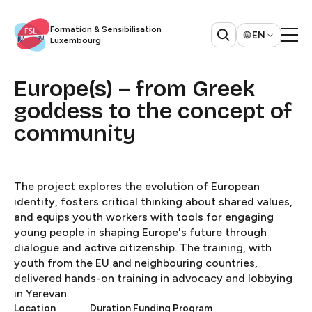
Formation & Sensibilisation
EN
Luxembourg​​​​‌ ‍ ​‍​‍‌‍ ‌ ​‍‌‍‍‌‌‍‌ ‌‍‍‌‌‍ ‍​‍​‍​ ‍‍​‍​‍‌ ​ ‌‍​‌‌‍ ‍‌‍‍‌‌ ‌​‌ ‍‌​‍ ‍‌‍‍‌‌‍ ​‍​‍​‍ ​​‍​‍‌‍‍​‌ ​‍‌‍‌‌‌‍‌‍​‍​‍​ ‍‍​‍​‍​‍ ‌ ​ ‌ ‌​‌ ‌‌‌‍‌​‌‍‍‌‌‍ ​‍ ‌‍‍‌‌‍ ‍‌ ‌​‌‍‌‌‌‍ ‍‌ ‌​​‍ ‌‍‌‌‌‍‌​‌‍‍‌‌ ‌​​‍ ‌‍ ‌‌‍ ‌‍‌​‌‍‌‌​ ‌‌ ​​‌ ​‍‌‍‌‌‌ ​ ‌‍‌‌‌‍ ‍‌ ‌​‌‍​‌‌ ‌​‌‍‍‌‌‍ ‌‍ ‍​ ‍ ‌‍‍‌‌‍‌​​ ‌‌ ​ ‌‍‍‌‌ ‌​‌‍‌‌‌‌​ ‌‍‌‌‌ ‌​‌ ‌​‌‍‍‌‌‍ ‍‌‍‌ ‌ ​ ​ ‍ ‌ ‌​‌ ‍‌‌ ​​‌‍‌‌​ ‌‌ ​ ‌‍‍‌‌ ‌​‌‍‌‌‌‌​ ‌‍‌‌‌ ‌​‌ ‌​‌‍‍‌‌‍ ‍‌‍‌ ‌ ​ ​ ‍ ‌ ​​‌‍​‌‌ ‌​‌‍‍​​ ‌‌‍​‍‌ ​‍‌‍​‌‌‍ ‍‌‍‌​‌‍‍‌‌‍ ‍‌‍‌ ​‍ ‍‌‍​‍‌ ​‍‌‍​‌‌‍ ‍‌‍‌​‌​ ‍‌‍​‌‌‍ ‌‌‍‌‌​ ‌‍​‍‌‍​‌‌ ​ ‌‍‌‌‌‌‌‌‌ ​‍‌‍ ​​ ‌​‍‌‌​ ​‍‌​‌‍‌ ​ ‌ ‌​‌ ‌‌‌‍‌​‌‍‍‌‌‍ ​‍‌‍‌‍‍‌‌‍‌​​ ‌‌ ​ ‌‍‍‌‌ ‌​‌‍‌‌‌‌​ ‌‍‌‌‌ ‌​‌ ‌​‌‍‍‌‌‍ ‍‌‍‌ ‌ ​ ​‍‌‍‌ ‌​‌ ‍‌‌ ​​‌‍‌‌​ ‌‌ ​ ‌‍‍‌‌ ‌​‌‍‌‌‌‌​ ‌‍‌‌‌ ‌​‌ ‌​‌‍‍‌‌‍ ‍‌‍‌ ‌ ​ ​‍‌‍‌ ​​‌‍​‌‌ ‌​‌‍‍​​ ‌‌‍​‍‌ ​‍‌‍​‌‌‍ ‍‌‍‌​‌‍‍‌‌‍ ‍‌‍‌ ​‍ ‍‌‍​‍‌ ​‍‌‍​‌‌‍ ‍‌‍‌​‌​ ‍‌‍​‌‌‍ ‌‌‍‌‌​‍‌‍‌ ​​‌‍‌‌‌ ​‍‌ ​ ‌ ​​‌‍‌‌‌‍​ ‌ ‌​‌‍‍‌‌ ‌‍‌‍‌‌​ ‌‌ ​​‌ ‌‌‌‍​‍‌‍ ​‌‍‍‌‌ ​ ‌‍‍​‌‍‌‌‌‍‌​​‍​‍‌ ‌
Europe(s) – from Greek
goddess to the concept of
community​​​​‌ ‍ ​‍​‍‌‍ ‌ ​‍‌‍‍‌‌‍‌ ‌‍‍‌‌‍ ‍​‍​‍​ ‍‍​‍​‍‌ ​ ‌‍​‌‌‍ ‍‌‍‍‌‌ ‌​‌ ‍‌​‍ ‍‌‍‍‌‌‍ ​‍​‍​‍ ​​‍​‍‌‍‍​‌ ​‍‌‍‌‌‌‍‌‍​‍​‍​ ‍‍​‍​‍​‍ ‌ ​ ‌ ‌​‌ ‌‌‌‍‌​‌‍‍‌‌‍ ​‍ ‌‍‍‌‌‍ ‍‌ ‌​‌‍‌‌‌‍ ‍‌ ‌​​‍ ‌‍‌‌‌‍‌​‌‍‍‌‌ ‌​​‍ ‌‍ ‌‌‍ ‌‍‌​‌‍‌‌​ ‌‌ ​​‌ ​‍‌‍‌‌‌ ​ ‌‍‌‌‌‍ ‍‌ ‌​‌‍​‌‌ ‌​‌‍‍‌‌‍ ‌‍ ‍​ ‍ ‌‍‍‌‌‍‌​​ ‌‌‍‌‌‌‍​‍​ ​‌​ ‌​​ ‌ ​ ‌ ​ ​​‌‍‌‍​‍ ‌‌‍​‍​ ​​​ ‌‍​ ​‌​‍ ‌​ ‌​‌‍‌‌​ ​​‌‍‌‍​‍ ‌​ ‍‌​ ​​​ ‌‌​ ​ ​‍ ‌​ ‌​​ ‌‍‌‍​‌​ ​‌‌‍‌​‌‍‌‍​ ‌ ​ ​‌‌‍‌‌‌‍​ ‌‍‌‍‌‍​ ​ ‍ ‌ ‌​‌ ‍‌‌ ​​‌‍‌‌​ ‌‌ ​​‌ ​‍‌‍ ‌‍‍‍‌‍‌‌‌‍​ ‌ ‌​​ ‍ ‌ ​​‌‍​‌‌ ‌​‌‍‍​​ ‌‌ ‌​‌‍‍‌‌ ‌​‌‍ ​‌‍‌‌​ ‌‍​‍‌‍​‌‌ ​ ‌‍‌‌‌‌‌‌‌ ​‍‌‍ ​​ ‌​‍‌‌​ ​‍‌​‌‍‌ ​ ‌ ‌​‌ ‌‌‌‍‌​‌‍‍‌‌‍ ​‍‌‍‌‍‍‌‌‍‌​​ ‌‌‍‌‌‌‍​‍​ ​‌​ ‌​​ ‌ ​ ‌ ​ ​​‌‍‌‍​‍ ‌‌‍​‍​ ​​​ ‌‍​ ​‌​‍ ‌​ ‌​‌‍‌‌​ ​​‌‍‌‍​‍ ‌​ ‍‌​ ​​​ ‌‌​ ​ ​‍ ‌​ ‌​​ ‌‍‌‍​‌​ ​‌‌‍‌​‌‍‌‍​ ‌ ​ ​‌‌‍‌‌‌‍​ ‌‍‌‍‌‍​ ​‍‌‍‌ ‌​‌ ‍‌‌ ​​‌‍‌‌​ ‌‌ ​​‌ ​‍‌‍ ‌‍‍‍‌‍‌‌‌‍​ ‌ ‌​​‍‌‍‌ ​​‌‍​‌‌ ‌​‌‍‍​​ ‌‌ ‌​‌‍‍‌‌ ‌​‌‍ ​‌‍‌‌​‍‌‍‌ ​​‌‍‌‌‌ ​‍‌ ​ ‌ ​​‌‍‌‌‌‍​ ‌ ‌​‌‍‍‌‌ ‌‍‌‍‌‌​ ‌‌ ​​‌ ‌‌‌‍​‍‌‍ ​‌‍‍‌‌ ​ ‌‍‍​‌‍‌‌‌‍‌​​‍​‍‌ ‌
The project explores the evolution of European
identity, fosters critical thinking about shared values,
and equips youth workers with tools for engaging
young people in shaping Europe's future through
dialogue and active citizenship. The training, with
youth from the EU and neighbouring countries,
delivered hands-on training in advocacy and lobbying
in Yerevan.​​​​‌ ‍ ​‍​‍‌‍ ‌ ​‍‌‍‍‌‌‍‌ ‌‍‍‌‌‍ ‍​‍​‍​ ‍‍​‍​‍‌ ​ ‌‍​‌‌‍ ‍‌‍‍‌‌ ‌​‌ ‍‌​‍ ‍‌‍‍‌‌‍ ​‍​‍​‍ ​​‍​‍‌‍‍​‌ ​‍‌‍‌‌‌‍‌‍​‍​‍​ ‍‍​‍​‍​‍ ‌ ​ ‌ ‌​‌ ‌‌‌‍‌​‌‍‍‌‌‍ ​‍ ‌‍‍‌‌‍ ‍‌ ‌​‌‍‌‌‌‍ ‍‌ ‌​​‍ ‌‍‌‌‌‍‌​‌‍‍‌‌ ‌​​‍ ‌‍ ‌‌‍ ‌‍‌​‌‍‌‌​ ‌‌ ​​‌ ​‍‌‍‌‌‌ ​ ‌‍‌‌‌‍ ‍‌ ‌​‌‍​‌‌ ‌​‌‍‍‌‌‍ ‌‍ ‍​ ‍ ‌‍‍‌‌‍‌​​ ‌‌‍‌‌‌‍​‍​ ​‌​ ‌​​ ‌ ​ ‌ ​ ​​‌‍‌‍​‍ ‌‌‍​‍​ ​​​ ‌‍​ ​‌​‍ ‌​ ‌​‌‍‌‌​ ​​‌‍‌‍​‍ ‌​ ‍‌​ ​​​ ‌‌​ ​ ​‍ ‌​ ‌​​ ‌‍‌‍​‌​ ​‌‌‍‌​‌‍‌‍​ ‌ ​ ​‌‌‍‌‌‌‍​ ‌‍‌‍‌‍​ ​ ‍ ‌ ‌​‌ ‍‌‌ ​​‌‍‌‌​ ‌‌ ​​‌ ​‍‌‍ ‌‍‍‍‌‍‌‌‌‍​ ‌ ‌​​ ‍ ‌ ​​‌‍​‌‌ ‌​‌‍‍​​ ‌‌‍‌​‌‍‌‌‌ ​ ‌‍​ ‌ ​‍‌‍‍‌‌ ​​‌ ‌​‌‍‍‌‌‍ ‌‍ ‍​ ‌‍​‍‌‍​‌‌ ​ ‌‍‌‌‌‌‌‌‌ ​‍‌‍ ​​ ‌​‍‌‌​ ​‍‌​‌‍‌ ​ ‌ ‌​‌ ‌‌‌‍‌​‌‍‍‌‌‍ ​‍‌‍‌‍‍‌‌‍‌​​ ‌‌‍‌‌‌‍​‍​ ​‌​ ‌​​ ‌ ​ ‌ ​ ​​‌‍‌‍​‍ ‌‌‍​‍​ ​​​ ‌‍​ ​‌​‍ ‌​ ‌​‌‍‌‌​ ​​‌‍‌‍​‍ ‌​ ‍‌​ ​​​ ‌‌​ ​ ​‍ ‌​ ‌​​ ‌‍‌‍​‌​ ​‌‌‍‌​‌‍‌‍​ ‌ ​ ​‌‌‍‌‌‌‍​ ‌‍‌‍‌‍​ ​‍‌‍‌ ‌​‌ ‍‌‌ ​​‌‍‌‌​ ‌‌ ​​‌ ​‍‌‍ ‌‍‍‍‌‍‌‌‌‍​ ‌ ‌​​‍‌‍‌ ​​‌‍​‌‌ ‌​‌‍‍​​ ‌‌‍‌​‌‍‌‌‌ ​ ‌‍​ ‌ ​‍‌‍‍‌‌ ​​‌ ‌​‌‍‍‌‌‍ ‌‍ ‍​‍‌‍‌ ​​‌‍‌‌‌ ​‍‌ ​ ‌ ​​‌‍‌‌‌‍​ ‌ ‌​‌‍‍‌‌ ‌‍‌‍‌‌​ ‌‌ ​​‌ ‌‌‌‍​‍‌‍ ​‌‍‍‌‌ ​ ‌‍‍​‌‍‌‌‌‍‌​​‍​‍‌ ‌
Location
Duration
Funding Program