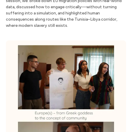
session, we: broke down EU migration policies with real-world
data, discussed how to engage critically—without turning
suffering into a simulation, and highlighted human
consequences along routes like the Tunisia–Libya corridor,
where modern slavery still exists. ​​​​‌ ‍ ​‍​‍‌‍ ‌ ​‍‌‍‍‌‌‍‌ ‌‍‍‌‌‍ ‍​‍​‍​ ‍‍​‍​‍‌ ​ ‌‍​‌‌‍ ‍‌‍‍‌‌ ‌​‌ ‍‌​‍ ‍‌‍‍‌‌‍ ​‍​‍​‍ ​​‍​‍‌‍‍​‌ ​‍‌‍‌‌‌‍‌‍​‍​‍​ ‍‍​‍​‍​‍ ‌ ​ ‌ ‌​‌ ‌‌‌‍‌​‌‍‍‌‌‍ ​‍ ‌‍‍‌‌‍ ‍‌ ‌​‌‍‌‌‌‍ ‍‌ ‌​​‍ ‌‍‌‌‌‍‌​‌‍‍‌‌ ‌​​‍ ‌‍ ‌‌‍ ‌‍‌​‌‍‌‌​ ‌‌ ​​‌ ​‍‌‍‌‌‌ ​ ‌‍‌‌‌‍ ‍‌ ‌​‌‍​‌‌ ‌​‌‍‍‌‌‍ ‌‍ ‍​ ‍ ‌‍‍‌‌‍‌​​ ‌‌‍‌‌‌‍​‍​ ​‌​ ‌​​ ‌ ​ ‌ ​ ​​‌‍‌‍​‍ ‌‌‍​‍​ ​​​ ‌‍​ ​‌​‍ ‌​ ‌​‌‍‌‌​ ​​‌‍‌‍​‍ ‌​ ‍‌​ ​​​ ‌‌​ ​ ​‍ ‌​ ‌​​ ‌‍‌‍​‌​ ​‌‌‍‌​‌‍‌‍​ ‌ ​ ​‌‌‍‌‌‌‍​ ‌‍‌‍‌‍​ ​ ‍ ‌ ‌​‌ ‍‌‌ ​​‌‍‌‌​ ‌‌ ​​‌ ​‍‌‍ ‌‍‍‍‌‍‌‌‌‍​ ‌ ‌​​ ‍ ‌ ​​‌‍​‌‌ ‌​‌‍‍​​ ‌‌‍‍ ‌‍‌‌‌ ‍‌‌​​‌‌‍​ ‌ ‌​‌‍‍‌‌ ‌‍‌‍‍‌‌ ‌​‌‍‍‌‌‍‌‌‌ ​ ​‍‌‌​ ‌‌‌​​‍‌‌ ‌‍‍ ‌‍‌‌‌ ‍‌​‍‌‌​ ​ ‌​‌​​‍‌‌​ ​ ‌​‌​​‍‌‌​ ​‍​ ​‍‌‍​ ​ ​​‌‍‌‍‌‍​‍​ ‌ ‌‍​‌‌‍​‍​ ‍​​ ​‌‌‍​ ​ ‌ ​ ​​​‍‌‌​ ​‍​ ​‍​‍‌‌​ ‌‌‌​‌​​‍ ‍‌‍‌​‌‍‌‌‌ ​ ‌‍​ ‌ ​‍‌‍‍‌‌ ​​‌ ‌​‌‍‍‌‌‍ ‌‍ ‍​ ‌‍​‍‌‍​‌‌ ​ ‌‍‌‌‌‌‌‌‌ ​‍‌‍ ​​ ‌​‍‌‌​ ​‍‌​‌‍‌ ​ ‌ ‌​‌ ‌‌‌‍‌​‌‍‍‌‌‍ ​‍‌‍‌‍‍‌‌‍‌​​ ‌‌‍‌‌‌‍​‍​ ​‌​ ‌​​ ‌ ​ ‌ ​ ​​‌‍‌‍​‍ ‌‌‍​‍​ ​​​ ‌‍​ ​‌​‍ ‌​ ‌​‌‍‌‌​ ​​‌‍‌‍​‍ ‌​ ‍‌​ ​​​ ‌‌​ ​ ​‍ ‌​ ‌​​ ‌‍‌‍​‌​ ​‌‌‍‌​‌‍‌‍​ ‌ ​ ​‌‌‍‌‌‌‍​ ‌‍‌‍‌‍​ ​‍‌‍‌ ‌​‌ ‍‌‌ ​​‌‍‌‌​ ‌‌ ​​‌ ​‍‌‍ ‌‍‍‍‌‍‌‌‌‍​ ‌ ‌​​‍‌‍‌ ​​‌‍​‌‌ ‌​‌‍‍​​ ‌‌‍‍ ‌‍‌‌‌ ‍‌‌​​‌‌‍​ ‌ ‌​‌‍‍‌‌ ‌‍‌‍‍‌‌ ‌​‌‍‍‌‌‍‌‌‌ ​ ​‍‌‌​ ‌‌‌​​‍‌‌ ‌‍‍ ‌‍‌‌‌ ‍‌​‍‌‌​ ​ ‌​‌​​‍‌‌​ ​ ‌​‌​​‍‌‌​ ​‍​ ​‍‌‍​ ​ ​​‌‍‌‍‌‍​‍​ ‌ ‌‍​‌‌‍​‍​ ‍​​ ​‌‌‍​ ​ ‌ ​ ​​​‍‌‌​ ​‍​ ​‍​‍‌‌​ ‌‌‌​‌​​‍ ‍‌‍‌​‌‍‌‌‌ ​ ‌‍​ ‌ ​‍‌‍‍‌‌ ​​‌ ‌​‌‍‍‌‌‍ ‌‍ ‍​‍‌‍‌ ​​‌‍‌‌‌ ​‍‌ ​ ‌ ​​‌‍‌‌‌‍​ ‌ ‌​‌‍‍‌‌ ‌‍‌‍‌‌​ ‌‌ ​​‌ ‌‌‌‍​‍‌‍ ​‌‍‍‌‌ ​ ‌‍‍​‌‍‌‌‌‍‌​​‍​‍‌ ‌