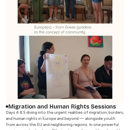
Migration and Human Rights Sessions​​​​‌ ‍ ​‍​‍‌‍ ‌ ​‍‌‍‍‌‌‍‌ ‌‍‍‌‌‍ ‍​‍​‍​ ‍‍​‍​‍‌ ​ ‌‍​‌‌‍ ‍‌‍‍‌‌ ‌​‌ ‍‌​‍ ‍‌‍‍‌‌‍ ​‍​‍​‍ ​​‍​‍‌‍‍​‌ ​‍‌‍‌‌‌‍‌‍​‍​‍​ ‍‍​‍​‍​‍ ‌ ​ ‌ ‌​‌ ‌‌‌‍‌​‌‍‍‌‌‍ ​‍ ‌‍‍‌‌‍ ‍‌ ‌​‌‍‌‌‌‍ ‍‌ ‌​​‍ ‌‍‌‌‌‍‌​‌‍‍‌‌ ‌​​‍ ‌‍ ‌‌‍ ‌‍‌​‌‍‌‌​ ‌‌ ​​‌ ​‍‌‍‌‌‌ ​ ‌‍‌‌‌‍ ‍‌ ‌​‌‍​‌‌ ‌​‌‍‍‌‌‍ ‌‍ ‍​ ‍ ‌‍‍‌‌‍‌​​ ‌‌‍‌‌‌‍​‍​ ​‌​ ‌​​ ‌ ​ ‌ ​ ​​‌‍‌‍​‍ ‌‌‍​‍​ ​​​ ‌‍​ ​‌​‍ ‌​ ‌​‌‍‌‌​ ​​‌‍‌‍​‍ ‌​ ‍‌​ ​​​ ‌‌​ ​ ​‍ ‌​ ‌​​ ‌‍‌‍​‌​ ​‌‌‍‌​‌‍‌‍​ ‌ ​ ​‌‌‍‌‌‌‍​ ‌‍‌‍‌‍​ ​ ‍ ‌ ‌​‌ ‍‌‌ ​​‌‍‌‌​ ‌‌ ​​‌ ​‍‌‍ ‌‍‍‍‌‍‌‌‌‍​ ‌ ‌​​ ‍ ‌ ​​‌‍​‌‌ ‌​‌‍‍​​ ‌‌‍‍ ‌‍‌‌‌ ‍‌‌​​‌‌‍​ ‌ ‌​‌‍‍‌‌ ‌‍‌‍‍‌‌ ‌​‌‍‍‌‌‍‌‌‌ ​ ​‍‌‌​ ‌‌‌​​‍‌‌ ‌‍‍ ‌‍‌‌‌ ‍‌​‍‌‌​ ​ ‌​‌​​‍‌‌​ ​ ‌​‌​​‍‌‌​ ​‍​ ​‍‌‍​ ​ ​​‌‍‌‍‌‍​‍​ ‌ ‌‍​‌‌‍​‍​ ‍​​ ​‌‌‍​ ​ ‌ ​ ​​​‍‌‌​ ​‍​ ​‍​‍‌‌​ ‌‌‌​‌​​‍ ‍‌ ‌​‌‍‍‌‌ ‌​‌‍ ​‌‍‌‌​ ‌‍​‍‌‍​‌‌ ​ ‌‍‌‌‌‌‌‌‌ ​‍‌‍ ​​ ‌​‍‌‌​ ​‍‌​‌‍‌ ​ ‌ ‌​‌ ‌‌‌‍‌​‌‍‍‌‌‍ ​‍‌‍‌‍‍‌‌‍‌​​ ‌‌‍‌‌‌‍​‍​ ​‌​ ‌​​ ‌ ​ ‌ ​ ​​‌‍‌‍​‍ ‌‌‍​‍​ ​​​ ‌‍​ ​‌​‍ ‌​ ‌​‌‍‌‌​ ​​‌‍‌‍​‍ ‌​ ‍‌​ ​​​ ‌‌​ ​ ​‍ ‌​ ‌​​ ‌‍‌‍​‌​ ​‌‌‍‌​‌‍‌‍​ ‌ ​ ​‌‌‍‌‌‌‍​ ‌‍‌‍‌‍​ ​‍‌‍‌ ‌​‌ ‍‌‌ ​​‌‍‌‌​ ‌‌ ​​‌ ​‍‌‍ ‌‍‍‍‌‍‌‌‌‍​ ‌ ‌​​‍‌‍‌ ​​‌‍​‌‌ ‌​‌‍‍​​ ‌‌‍‍ ‌‍‌‌‌ ‍‌‌​​‌‌‍​ ‌ ‌​‌‍‍‌‌ ‌‍‌‍‍‌‌ ‌​‌‍‍‌‌‍‌‌‌ ​ ​‍‌‌​ ‌‌‌​​‍‌‌ ‌‍‍ ‌‍‌‌‌ ‍‌​‍‌‌​ ​ ‌​‌​​‍‌‌​ ​ ‌​‌​​‍‌‌​ ​‍​ ​‍‌‍​ ​ ​​‌‍‌‍‌‍​‍​ ‌ ‌‍​‌‌‍​‍​ ‍​​ ​‌‌‍​ ​ ‌ ​ ​​​‍‌‌​ ​‍​ ​‍​‍‌‌​ ‌‌‌​‌​​‍ ‍‌ ‌​‌‍‍‌‌ ‌​‌‍ ​‌‍‌‌​‍‌‍‌ ​​‌‍‌‌‌ ​‍‌ ​ ‌ ​​‌‍‌‌‌‍​ ‌ ‌​‌‍‍‌‌ ‌‍‌‍‌‌​ ‌‌ ​​‌ ‌‌‌‍​‍‌‍ ​‌‍‍‌‌ ​ ‌‍‍​‌‍‌‌‌‍‌​​‍​‍‌ ‌
Days 4 & 5 diving into the urgent realities of migration, borders,
and human rights in Europe and beyond — alongside youth
from across the EU and neighboring regions. In one powerful