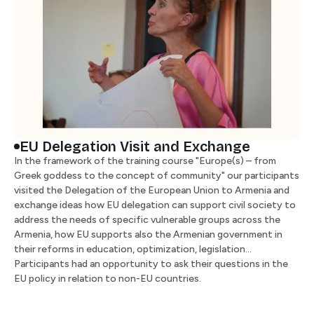
EU Delegation Visit and Exchange​​​​‌ ‍ ​‍​‍‌‍ ‌ ​‍‌‍‍‌‌‍‌ ‌‍‍‌‌‍ ‍​‍​‍​ ‍‍​‍​‍‌ ​ ‌‍​‌‌‍ ‍‌‍‍‌‌ ‌​‌ ‍‌​‍ ‍‌‍‍‌‌‍ ​‍​‍​‍ ​​‍​‍‌‍‍​‌ ​‍‌‍‌‌‌‍‌‍​‍​‍​ ‍‍​‍​‍​‍ ‌ ​ ‌ ‌​‌ ‌‌‌‍‌​‌‍‍‌‌‍ ​‍ ‌‍‍‌‌‍ ‍‌ ‌​‌‍‌‌‌‍ ‍‌ ‌​​‍ ‌‍‌‌‌‍‌​‌‍‍‌‌ ‌​​‍ ‌‍ ‌‌‍ ‌‍‌​‌‍‌‌​ ‌‌ ​​‌ ​‍‌‍‌‌‌ ​ ‌‍‌‌‌‍ ‍‌ ‌​‌‍​‌‌ ‌​‌‍‍‌‌‍ ‌‍ ‍​ ‍ ‌‍‍‌‌‍‌​​ ‌‌‍‌‌‌‍​‍​ ​‌​ ‌​​ ‌ ​ ‌ ​ ​​‌‍‌‍​‍ ‌‌‍​‍​ ​​​ ‌‍​ ​‌​‍ ‌​ ‌​‌‍‌‌​ ​​‌‍‌‍​‍ ‌​ ‍‌​ ​​​ ‌‌​ ​ ​‍ ‌​ ‌​​ ‌‍‌‍​‌​ ​‌‌‍‌​‌‍‌‍​ ‌ ​ ​‌‌‍‌‌‌‍​ ‌‍‌‍‌‍​ ​ ‍ ‌ ‌​‌ ‍‌‌ ​​‌‍‌‌​ ‌‌ ​​‌ ​‍‌‍ ‌‍‍‍‌‍‌‌‌‍​ ‌ ‌​​ ‍ ‌ ​​‌‍​‌‌ ‌​‌‍‍​​ ‌‌‍‍ ‌‍‌‌‌ ‍‌‌​​‌‌‍​ ‌ ‌​‌‍‍‌‌ ‌‍‌‍‍‌‌ ‌​‌‍‍‌‌‍‌‌‌ ​ ​‍‌‌​ ‌‌‌​​‍‌‌ ‌‍‍ ‌‍‌‌‌ ‍‌​‍‌‌​ ​ ‌​‌​​‍‌‌​ ​ ‌​‌​​‍‌‌​ ​‍​ ​‍​ ​‍​ ‌‍​ ​​​ ​‍‌‍‌‍​ ​​​ ​​​ ​‍​ ​‌‌‍​ ​ ‌ ​ ​‍​‍‌‌​ ​‍​ ​‍​‍‌‌​ ‌‌‌​‌​​‍ ‍‌ ‌​‌‍‍‌‌ ‌​‌‍ ​‌‍‌‌​ ‌‍​‍‌‍​‌‌ ​ ‌‍‌‌‌‌‌‌‌ ​‍‌‍ ​​ ‌​‍‌‌​ ​‍‌​‌‍‌ ​ ‌ ‌​‌ ‌‌‌‍‌​‌‍‍‌‌‍ ​‍‌‍‌‍‍‌‌‍‌​​ ‌‌‍‌‌‌‍​‍​ ​‌​ ‌​​ ‌ ​ ‌ ​ ​​‌‍‌‍​‍ ‌‌‍​‍​ ​​​ ‌‍​ ​‌​‍ ‌​ ‌​‌‍‌‌​ ​​‌‍‌‍​‍ ‌​ ‍‌​ ​​​ ‌‌​ ​ ​‍ ‌​ ‌​​ ‌‍‌‍​‌​ ​‌‌‍‌​‌‍‌‍​ ‌ ​ ​‌‌‍‌‌‌‍​ ‌‍‌‍‌‍​ ​‍‌‍‌ ‌​‌ ‍‌‌ ​​‌‍‌‌​ ‌‌ ​​‌ ​‍‌‍ ‌‍‍‍‌‍‌‌‌‍​ ‌ ‌​​‍‌‍‌ ​​‌‍​‌‌ ‌​‌‍‍​​ ‌‌‍‍ ‌‍‌‌‌ ‍‌‌​​‌‌‍​ ‌ ‌​‌‍‍‌‌ ‌‍‌‍‍‌‌ ‌​‌‍‍‌‌‍‌‌‌ ​ ​‍‌‌​ ‌‌‌​​‍‌‌ ‌‍‍ ‌‍‌‌‌ ‍‌​‍‌‌​ ​ ‌​‌​​‍‌‌​ ​ ‌​‌​​‍‌‌​ ​‍​ ​‍​ ​‍​ ‌‍​ ​​​ ​‍‌‍‌‍​ ​​​ ​​​ ​‍​ ​‌‌‍​ ​ ‌ ​ ​‍​‍‌‌​ ​‍​ ​‍​‍‌‌​ ‌‌‌​‌​​‍ ‍‌ ‌​‌‍‍‌‌ ‌​‌‍ ​‌‍‌‌​‍‌‍‌ ​​‌‍‌‌‌ ​‍‌ ​ ‌ ​​‌‍‌‌‌‍​ ‌ ‌​‌‍‍‌‌ ‌‍‌‍‌‌​ ‌‌ ​​‌ ‌‌‌‍​‍‌‍ ​‌‍‍‌‌ ​ ‌‍‍​‌‍‌‌‌‍‌​​‍​‍‌ ‌
In the framework of the training course "Europe(s) – from
Greek goddess to the concept of community" our participants
visited the Delegation of the European Union to Armenia and
exchange ideas how EU delegation can support civil society to
address the needs of specific vulnerable groups across the
Armenia, how EU supports also the Armenian government in
their reforms in education, optimization, legislation…
Participants had an opportunity to ask their questions in the
EU policy in relation to non-EU countries. ​​​​‌ ‍ ​‍​‍‌‍ ‌ ​‍‌‍‍‌‌‍‌ ‌‍‍‌‌‍ ‍​‍​‍​ ‍‍​‍​‍‌ ​ ‌‍​‌‌‍ ‍‌‍‍‌‌ ‌​‌ ‍‌​‍ ‍‌‍‍‌‌‍ ​‍​‍​‍ ​​‍​‍‌‍‍​‌ ​‍‌‍‌‌‌‍‌‍​‍​‍​ ‍‍​‍​‍​‍ ‌ ​ ‌ ‌​‌ ‌‌‌‍‌​‌‍‍‌‌‍ ​‍ ‌‍‍‌‌‍ ‍‌ ‌​‌‍‌‌‌‍ ‍‌ ‌​​‍ ‌‍‌‌‌‍‌​‌‍‍‌‌ ‌​​‍ ‌‍ ‌‌‍ ‌‍‌​‌‍‌‌​ ‌‌ ​​‌ ​‍‌‍‌‌‌ ​ ‌‍‌‌‌‍ ‍‌ ‌​‌‍​‌‌ ‌​‌‍‍‌‌‍ ‌‍ ‍​ ‍ ‌‍‍‌‌‍‌​​ ‌‌‍‌‌‌‍​‍​ ​‌​ ‌​​ ‌ ​ ‌ ​ ​​‌‍‌‍​‍ ‌‌‍​‍​ ​​​ ‌‍​ ​‌​‍ ‌​ ‌​‌‍‌‌​ ​​‌‍‌‍​‍ ‌​ ‍‌​ ​​​ ‌‌​ ​ ​‍ ‌​ ‌​​ ‌‍‌‍​‌​ ​‌‌‍‌​‌‍‌‍​ ‌ ​ ​‌‌‍‌‌‌‍​ ‌‍‌‍‌‍​ ​ ‍ ‌ ‌​‌ ‍‌‌ ​​‌‍‌‌​ ‌‌ ​​‌ ​‍‌‍ ‌‍‍‍‌‍‌‌‌‍​ ‌ ‌​​ ‍ ‌ ​​‌‍​‌‌ ‌​‌‍‍​​ ‌‌‍‍ ‌‍‌‌‌ ‍‌‌​​‌‌‍​ ‌ ‌​‌‍‍‌‌ ‌‍‌‍‍‌‌ ‌​‌‍‍‌‌‍‌‌‌ ​ ​‍‌‌​ ‌‌‌​​‍‌‌ ‌‍‍ ‌‍‌‌‌ ‍‌​‍‌‌​ ​ ‌​‌​​‍‌‌​ ​ ‌​‌​​‍‌‌​ ​‍​ ​‍​ ​‍​ ‌‍​ ​​​ ​‍‌‍‌‍​ ​​​ ​​​ ​‍​ ​‌‌‍​ ​ ‌ ​ ​‍​‍‌‌​ ​‍​ ​‍​‍‌‌​ ‌‌‌​‌​​‍ ‍‌‍‌​‌‍‌‌‌ ​ ‌‍​ ‌ ​‍‌‍‍‌‌ ​​‌ ‌​‌‍‍‌‌‍ ‌‍ ‍​ ‌‍​‍‌‍​‌‌ ​ ‌‍‌‌‌‌‌‌‌ ​‍‌‍ ​​ ‌​‍‌‌​ ​‍‌​‌‍‌ ​ ‌ ‌​‌ ‌‌‌‍‌​‌‍‍‌‌‍ ​‍‌‍‌‍‍‌‌‍‌​​ ‌‌‍‌‌‌‍​‍​ ​‌​ ‌​​ ‌ ​ ‌ ​ ​​‌‍‌‍​‍ ‌‌‍​‍​ ​​​ ‌‍​ ​‌​‍ ‌​ ‌​‌‍‌‌​ ​​‌‍‌‍​‍ ‌​ ‍‌​ ​​​ ‌‌​ ​ ​‍ ‌​ ‌​​ ‌‍‌‍​‌​ ​‌‌‍‌​‌‍‌‍​ ‌ ​ ​‌‌‍‌‌‌‍​ ‌‍‌‍‌‍​ ​‍‌‍‌ ‌​‌ ‍‌‌ ​​‌‍‌‌​ ‌‌ ​​‌ ​‍‌‍ ‌‍‍‍‌‍‌‌‌‍​ ‌ ‌​​‍‌‍‌ ​​‌‍​‌‌ ‌​‌‍‍​​ ‌‌‍‍ ‌‍‌‌‌ ‍‌‌​​‌‌‍​ ‌ ‌​‌‍‍‌‌ ‌‍‌‍‍‌‌ ‌​‌‍‍‌‌‍‌‌‌ ​ ​‍‌‌​ ‌‌‌​​‍‌‌ ‌‍‍ ‌‍‌‌‌ ‍‌​‍‌‌​ ​ ‌​‌​​‍‌‌​ ​ ‌​‌​​‍‌‌​ ​‍​ ​‍​ ​‍​ ‌‍​ ​​​ ​‍‌‍‌‍​ ​​​ ​​​ ​‍​ ​‌‌‍​ ​ ‌ ​ ​‍​‍‌‌​ ​‍​ ​‍​‍‌‌​ ‌‌‌​‌​​‍ ‍‌‍‌​‌‍‌‌‌ ​ ‌‍​ ‌ ​‍‌‍‍‌‌ ​​‌ ‌​‌‍‍‌‌‍ ‌‍ ‍​‍‌‍‌ ​​‌‍‌‌‌ ​‍‌ ​ ‌ ​​‌‍‌‌‌‍​ ‌ ‌​‌‍‍‌‌ ‌‍‌‍‌‌​ ‌‌ ​​‌ ‌‌‌‍​‍‌‍ ​‌‍‍‌‌ ​ ‌‍‍​‌‍‌‌‌‍‌​​‍​‍‌ ‌