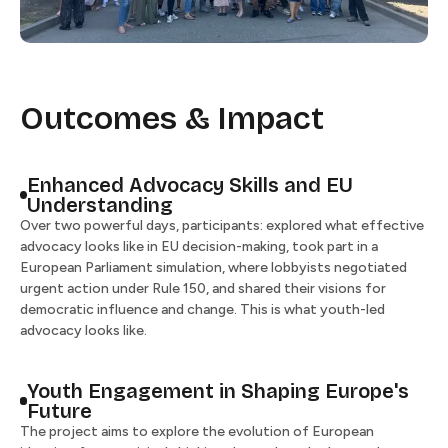
Outcomes & Impact
Enhanced Advocacy Skills and EU
Understanding​​​​‌ ‍ ​‍​‍‌‍ ‌ ​‍‌‍‍‌‌‍‌ ‌‍‍‌‌‍ ‍​‍​‍​ ‍‍​‍​‍‌ ​ ‌‍​‌‌‍ ‍‌‍‍‌‌ ‌​‌ ‍‌​‍ ‍‌‍‍‌‌‍ ​‍​‍​‍ ​​‍​‍‌‍‍​‌ ​‍‌‍‌‌‌‍‌‍​‍​‍​ ‍‍​‍​‍​‍ ‌ ​ ‌ ‌​‌ ‌‌‌‍‌​‌‍‍‌‌‍ ​‍ ‌‍‍‌‌‍ ‍‌ ‌​‌‍‌‌‌‍ ‍‌ ‌​​‍ ‌‍‌‌‌‍‌​‌‍‍‌‌ ‌​​‍ ‌‍ ‌‌‍ ‌‍‌​‌‍‌‌​ ‌‌ ​​‌ ​‍‌‍‌‌‌ ​ ‌‍‌‌‌‍ ‍‌ ‌​‌‍​‌‌ ‌​‌‍‍‌‌‍ ‌‍ ‍​ ‍ ‌‍‍‌‌‍‌​​ ‌‌‍‌‌‌‍​‍​ ​‌​ ‌​​ ‌ ​ ‌ ​ ​​‌‍‌‍​‍ ‌‌‍​‍​ ​​​ ‌‍​ ​‌​‍ ‌​ ‌​‌‍‌‌​ ​​‌‍‌‍​‍ ‌​ ‍‌​ ​​​ ‌‌​ ​ ​‍ ‌​ ‌​​ ‌‍‌‍​‌​ ​‌‌‍‌​‌‍‌‍​ ‌ ​ ​‌‌‍‌‌‌‍​ ‌‍‌‍‌‍​ ​ ‍ ‌ ‌​‌ ‍‌‌ ​​‌‍‌‌​ ‌‌ ​​‌ ​‍‌‍ ‌‍‍‍‌‍‌‌‌‍​ ‌ ‌​​ ‍ ‌ ​​‌‍​‌‌ ‌​‌‍‍​​ ‌‌‍ ‌ ‌‌‌ ‌​‌‍​ ‌‍ ‌‍ ‌‌‍‌‌‌ ​ ​‍‌‌​ ‌‌‌​​‍‌‌ ‌‍‍ ‌‍‌‌‌ ‍‌​‍‌‌​ ​ ‌​‌​​‍‌‌​ ​ ‌​‌​​‍‌‌​ ​‍​ ​‍​ ​ ​ ​‍​ ‌ ‌‍‌‍‌‍​‍‌‍‌​​ ‍​​ ​ ‌‍​‍​ ‌​‌‍‌​‌‍‌‌​‍‌‌​ ​‍​ ​‍​‍‌‌​ ‌‌‌​‌​​‍ ‍‌ ‌​‌‍‍‌‌ ‌​‌‍ ​‌‍‌‌​ ‌‍​‍‌‍​‌‌ ​ ‌‍‌‌‌‌‌‌‌ ​‍‌‍ ​​ ‌​‍‌‌​ ​‍‌​‌‍‌ ​ ‌ ‌​‌ ‌‌‌‍‌​‌‍‍‌‌‍ ​‍‌‍‌‍‍‌‌‍‌​​ ‌‌‍‌‌‌‍​‍​ ​‌​ ‌​​ ‌ ​ ‌ ​ ​​‌‍‌‍​‍ ‌‌‍​‍​ ​​​ ‌‍​ ​‌​‍ ‌​ ‌​‌‍‌‌​ ​​‌‍‌‍​‍ ‌​ ‍‌​ ​​​ ‌‌​ ​ ​‍ ‌​ ‌​​ ‌‍‌‍​‌​ ​‌‌‍‌​‌‍‌‍​ ‌ ​ ​‌‌‍‌‌‌‍​ ‌‍‌‍‌‍​ ​‍‌‍‌ ‌​‌ ‍‌‌ ​​‌‍‌‌​ ‌‌ ​​‌ ​‍‌‍ ‌‍‍‍‌‍‌‌‌‍​ ‌ ‌​​‍‌‍‌ ​​‌‍​‌‌ ‌​‌‍‍​​ ‌‌‍ ‌ ‌‌‌ ‌​‌‍​ ‌‍ ‌‍ ‌‌‍‌‌‌ ​ ​‍‌‌​ ‌‌‌​​‍‌‌ ‌‍‍ ‌‍‌‌‌ ‍‌​‍‌‌​ ​ ‌​‌​​‍‌‌​ ​ ‌​‌​​‍‌‌​ ​‍​ ​‍​ ​ ​ ​‍​ ‌ ‌‍‌‍‌‍​‍‌‍‌​​ ‍​​ ​ ‌‍​‍​ ‌​‌‍‌​‌‍‌‌​‍‌‌​ ​‍​ ​‍​‍‌‌​ ‌‌‌​‌​​‍ ‍‌ ‌​‌‍‍‌‌ ‌​‌‍ ​‌‍‌‌​‍‌‍‌ ​​‌‍‌‌‌ ​‍‌ ​ ‌ ​​‌‍‌‌‌‍​ ‌ ‌​‌‍‍‌‌ ‌‍‌‍‌‌​ ‌‌ ​​‌ ‌‌‌‍​‍‌‍ ​‌‍‍‌‌ ​ ‌‍‍​‌‍‌‌‌‍‌​​‍​‍‌ ‌
Over two powerful days, participants: explored what effective
advocacy looks like in EU decision-making, took part in a
European Parliament simulation, where lobbyists negotiated
urgent action under Rule 150, and shared their visions for
democratic influence and change. This is what youth-led
advocacy looks like. ​​​​‌ ‍ ​‍​‍‌‍ ‌ ​‍‌‍‍‌‌‍‌ ‌‍‍‌‌‍ ‍​‍​‍​ ‍‍​‍​‍‌ ​ ‌‍​‌‌‍ ‍‌‍‍‌‌ ‌​‌ ‍‌​‍ ‍‌‍‍‌‌‍ ​‍​‍​‍ ​​‍​‍‌‍‍​‌ ​‍‌‍‌‌‌‍‌‍​‍​‍​ ‍‍​‍​‍​‍ ‌ ​ ‌ ‌​‌ ‌‌‌‍‌​‌‍‍‌‌‍ ​‍ ‌‍‍‌‌‍ ‍‌ ‌​‌‍‌‌‌‍ ‍‌ ‌​​‍ ‌‍‌‌‌‍‌​‌‍‍‌‌ ‌​​‍ ‌‍ ‌‌‍ ‌‍‌​‌‍‌‌​ ‌‌ ​​‌ ​‍‌‍‌‌‌ ​ ‌‍‌‌‌‍ ‍‌ ‌​‌‍​‌‌ ‌​‌‍‍‌‌‍ ‌‍ ‍​ ‍ ‌‍‍‌‌‍‌​​ ‌‌‍‌‌‌‍​‍​ ​‌​ ‌​​ ‌ ​ ‌ ​ ​​‌‍‌‍​‍ ‌‌‍​‍​ ​​​ ‌‍​ ​‌​‍ ‌​ ‌​‌‍‌‌​ ​​‌‍‌‍​‍ ‌​ ‍‌​ ​​​ ‌‌​ ​ ​‍ ‌​ ‌​​ ‌‍‌‍​‌​ ​‌‌‍‌​‌‍‌‍​ ‌ ​ ​‌‌‍‌‌‌‍​ ‌‍‌‍‌‍​ ​ ‍ ‌ ‌​‌ ‍‌‌ ​​‌‍‌‌​ ‌‌ ​​‌ ​‍‌‍ ‌‍‍‍‌‍‌‌‌‍​ ‌ ‌​​ ‍ ‌ ​​‌‍​‌‌ ‌​‌‍‍​​ ‌‌‍ ‌ ‌‌‌ ‌​‌‍​ ‌‍ ‌‍ ‌‌‍‌‌‌ ​ ​‍‌‌​ ‌‌‌​​‍‌‌ ‌‍‍ ‌‍‌‌‌ ‍‌​‍‌‌​ ​ ‌​‌​​‍‌‌​ ​ ‌​‌​​‍‌‌​ ​‍​ ​‍​ ​ ​ ​‍​ ‌ ‌‍‌‍‌‍​‍‌‍‌​​ ‍​​ ​ ‌‍​‍​ ‌​‌‍‌​‌‍‌‌​‍‌‌​ ​‍​ ​‍​‍‌‌​ ‌‌‌​‌​​‍ ‍‌‍‌​‌‍‌‌‌ ​ ‌‍​ ‌ ​‍‌‍‍‌‌ ​​‌ ‌​‌‍‍‌‌‍ ‌‍ ‍​ ‌‍​‍‌‍​‌‌ ​ ‌‍‌‌‌‌‌‌‌ ​‍‌‍ ​​ ‌​‍‌‌​ ​‍‌​‌‍‌ ​ ‌ ‌​‌ ‌‌‌‍‌​‌‍‍‌‌‍ ​‍‌‍‌‍‍‌‌‍‌​​ ‌‌‍‌‌‌‍​‍​ ​‌​ ‌​​ ‌ ​ ‌ ​ ​​‌‍‌‍​‍ ‌‌‍​‍​ ​​​ ‌‍​ ​‌​‍ ‌​ ‌​‌‍‌‌​ ​​‌‍‌‍​‍ ‌​ ‍‌​ ​​​ ‌‌​ ​ ​‍ ‌​ ‌​​ ‌‍‌‍​‌​ ​‌‌‍‌​‌‍‌‍​ ‌ ​ ​‌‌‍‌‌‌‍​ ‌‍‌‍‌‍​ ​‍‌‍‌ ‌​‌ ‍‌‌ ​​‌‍‌‌​ ‌‌ ​​‌ ​‍‌‍ ‌‍‍‍‌‍‌‌‌‍​ ‌ ‌​​‍‌‍‌ ​​‌‍​‌‌ ‌​‌‍‍​​ ‌‌‍ ‌ ‌‌‌ ‌​‌‍​ ‌‍ ‌‍ ‌‌‍‌‌‌ ​ ​‍‌‌​ ‌‌‌​​‍‌‌ ‌‍‍ ‌‍‌‌‌ ‍‌​‍‌‌​ ​ ‌​‌​​‍‌‌​ ​ ‌​‌​​‍‌‌​ ​‍​ ​‍​ ​ ​ ​‍​ ‌ ‌‍‌‍‌‍​‍‌‍‌​​ ‍​​ ​ ‌‍​‍​ ‌​‌‍‌​‌‍‌‌​‍‌‌​ ​‍​ ​‍​‍‌‌​ ‌‌‌​‌​​‍ ‍‌‍‌​‌‍‌‌‌ ​ ‌‍​ ‌ ​‍‌‍‍‌‌ ​​‌ ‌​‌‍‍‌‌‍ ‌‍ ‍​‍‌‍‌ ​​‌‍‌‌‌ ​‍‌ ​ ‌ ​​‌‍‌‌‌‍​ ‌ ‌​‌‍‍‌‌ ‌‍‌‍‌‌​ ‌‌ ​​‌ ‌‌‌‍​‍‌‍ ​‌‍‍‌‌ ​ ‌‍‍​‌‍‌‌‌‍‌​​‍​‍‌ ‌
Youth Engagement in Shaping Europe's
Future​​​​‌ ‍ ​‍​‍‌‍ ‌ ​‍‌‍‍‌‌‍‌ ‌‍‍‌‌‍ ‍​‍​‍​ ‍‍​‍​‍‌ ​ ‌‍​‌‌‍ ‍‌‍‍‌‌ ‌​‌ ‍‌​‍ ‍‌‍‍‌‌‍ ​‍​‍​‍ ​​‍​‍‌‍‍​‌ ​‍‌‍‌‌‌‍‌‍​‍​‍​ ‍‍​‍​‍​‍ ‌ ​ ‌ ‌​‌ ‌‌‌‍‌​‌‍‍‌‌‍ ​‍ ‌‍‍‌‌‍ ‍‌ ‌​‌‍‌‌‌‍ ‍‌ ‌​​‍ ‌‍‌‌‌‍‌​‌‍‍‌‌ ‌​​‍ ‌‍ ‌‌‍ ‌‍‌​‌‍‌‌​ ‌‌ ​​‌ ​‍‌‍‌‌‌ ​ ‌‍‌‌‌‍ ‍‌ ‌​‌‍​‌‌ ‌​‌‍‍‌‌‍ ‌‍ ‍​ ‍ ‌‍‍‌‌‍‌​​ ‌‌‍‌‌‌‍​‍​ ​‌​ ‌​​ ‌ ​ ‌ ​ ​​‌‍‌‍​‍ ‌‌‍​‍​ ​​​ ‌‍​ ​‌​‍ ‌​ ‌​‌‍‌‌​ ​​‌‍‌‍​‍ ‌​ ‍‌​ ​​​ ‌‌​ ​ ​‍ ‌​ ‌​​ ‌‍‌‍​‌​ ​‌‌‍‌​‌‍‌‍​ ‌ ​ ​‌‌‍‌‌‌‍​ ‌‍‌‍‌‍​ ​ ‍ ‌ ‌​‌ ‍‌‌ ​​‌‍‌‌​ ‌‌ ​​‌ ​‍‌‍ ‌‍‍‍‌‍‌‌‌‍​ ‌ ‌​​ ‍ ‌ ​​‌‍​‌‌ ‌​‌‍‍​​ ‌‌‍ ‌ ‌‌‌ ‌​‌‍​ ‌‍ ‌‍ ‌‌‍‌‌‌ ​ ​‍‌‌​ ‌‌‌​​‍‌‌ ‌‍‍ ‌‍‌‌‌ ‍‌​‍‌‌​ ​ ‌​‌​​‍‌‌​ ​ ‌​‌​​‍‌‌​ ​‍​ ​‍‌‍​ ‌‍‌​‌‍​ ​ ‍‌​ ‌​​ ‍​​ ​​​ ‍​‌‍‌​‌‍​‍​ ‌ ​ ​‍​‍‌‌​ ​‍​ ​‍​‍‌‌​ ‌‌‌​‌​​‍ ‍‌ ‌​‌‍‍‌‌ ‌​‌‍ ​‌‍‌‌​ ‌‍​‍‌‍​‌‌ ​ ‌‍‌‌‌‌‌‌‌ ​‍‌‍ ​​ ‌​‍‌‌​ ​‍‌​‌‍‌ ​ ‌ ‌​‌ ‌‌‌‍‌​‌‍‍‌‌‍ ​‍‌‍‌‍‍‌‌‍‌​​ ‌‌‍‌‌‌‍​‍​ ​‌​ ‌​​ ‌ ​ ‌ ​ ​​‌‍‌‍​‍ ‌‌‍​‍​ ​​​ ‌‍​ ​‌​‍ ‌​ ‌​‌‍‌‌​ ​​‌‍‌‍​‍ ‌​ ‍‌​ ​​​ ‌‌​ ​ ​‍ ‌​ ‌​​ ‌‍‌‍​‌​ ​‌‌‍‌​‌‍‌‍​ ‌ ​ ​‌‌‍‌‌‌‍​ ‌‍‌‍‌‍​ ​‍‌‍‌ ‌​‌ ‍‌‌ ​​‌‍‌‌​ ‌‌ ​​‌ ​‍‌‍ ‌‍‍‍‌‍‌‌‌‍​ ‌ ‌​​‍‌‍‌ ​​‌‍​‌‌ ‌​‌‍‍​​ ‌‌‍ ‌ ‌‌‌ ‌​‌‍​ ‌‍ ‌‍ ‌‌‍‌‌‌ ​ ​‍‌‌​ ‌‌‌​​‍‌‌ ‌‍‍ ‌‍‌‌‌ ‍‌​‍‌‌​ ​ ‌​‌​​‍‌‌​ ​ ‌​‌​​‍‌‌​ ​‍​ ​‍‌‍​ ‌‍‌​‌‍​ ​ ‍‌​ ‌​​ ‍​​ ​​​ ‍​‌‍‌​‌‍​‍​ ‌ ​ ​‍​‍‌‌​ ​‍​ ​‍​‍‌‌​ ‌‌‌​‌​​‍ ‍‌ ‌​‌‍‍‌‌ ‌​‌‍ ​‌‍‌‌​‍‌‍‌ ​​‌‍‌‌‌ ​‍‌ ​ ‌ ​​‌‍‌‌‌‍​ ‌ ‌​‌‍‍‌‌ ‌‍‌‍‌‌​ ‌‌ ​​‌ ‌‌‌‍​‍‌‍ ​‌‍‍‌‌ ​ ‌‍‍​‌‍‌‌‌‍‌​​‍​‍‌ ‌
The project aims to explore the evolution of European