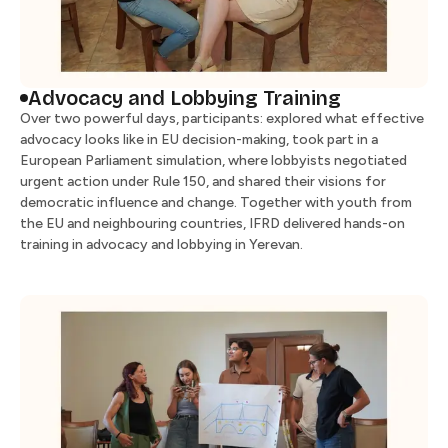
Advocacy and Lobbying Training​​​​‌ ‍ ​‍​‍‌‍ ‌ ​‍‌‍‍‌‌‍‌ ‌‍‍‌‌‍ ‍​‍​‍​ ‍‍​‍​‍‌ ​ ‌‍​‌‌‍ ‍‌‍‍‌‌ ‌​‌ ‍‌​‍ ‍‌‍‍‌‌‍ ​‍​‍​‍ ​​‍​‍‌‍‍​‌ ​‍‌‍‌‌‌‍‌‍​‍​‍​ ‍‍​‍​‍​‍ ‌ ​ ‌ ‌​‌ ‌‌‌‍‌​‌‍‍‌‌‍ ​‍ ‌‍‍‌‌‍ ‍‌ ‌​‌‍‌‌‌‍ ‍‌ ‌​​‍ ‌‍‌‌‌‍‌​‌‍‍‌‌ ‌​​‍ ‌‍ ‌‌‍ ‌‍‌​‌‍‌‌​ ‌‌ ​​‌ ​‍‌‍‌‌‌ ​ ‌‍‌‌‌‍ ‍‌ ‌​‌‍​‌‌ ‌​‌‍‍‌‌‍ ‌‍ ‍​ ‍ ‌‍‍‌‌‍‌​​ ‌‌‍‌‌‌‍​‍​ ​‌​ ‌​​ ‌ ​ ‌ ​ ​​‌‍‌‍​‍ ‌‌‍​‍​ ​​​ ‌‍​ ​‌​‍ ‌​ ‌​‌‍‌‌​ ​​‌‍‌‍​‍ ‌​ ‍‌​ ​​​ ‌‌​ ​ ​‍ ‌​ ‌​​ ‌‍‌‍​‌​ ​‌‌‍‌​‌‍‌‍​ ‌ ​ ​‌‌‍‌‌‌‍​ ‌‍‌‍‌‍​ ​ ‍ ‌ ‌​‌ ‍‌‌ ​​‌‍‌‌​ ‌‌ ​​‌ ​‍‌‍ ‌‍‍‍‌‍‌‌‌‍​ ‌ ‌​​ ‍ ‌ ​​‌‍​‌‌ ‌​‌‍‍​​ ‌‌‍‍ ‌‍‌‌‌ ‍‌‌​​‌‌‍​ ‌ ‌​‌‍‍‌‌ ‌‍‌‍‍‌‌ ‌​‌‍‍‌‌‍‌‌‌ ​ ​‍‌‌​ ‌‌‌​​‍‌‌ ‌‍‍ ‌‍‌‌‌ ‍‌​‍‌‌​ ​ ‌​‌​​‍‌‌​ ​ ‌​‌​​‍‌‌​ ​‍​ ​‍‌‍‌‌​ ​‍‌‍‌‌​ ‌‍​ ​‌​ ‍‌​ ‌ ‌‍​ ​ ‍​‌‍​ ​ ​‍​ ‍‌​‍‌‌​ ​‍​ ​‍​‍‌‌​ ‌‌‌​‌​​‍ ‍‌ ‌​‌‍‍‌‌ ‌​‌‍ ​‌‍‌‌​ ‌‍​‍‌‍​‌‌ ​ ‌‍‌‌‌‌‌‌‌ ​‍‌‍ ​​ ‌​‍‌‌​ ​‍‌​‌‍‌ ​ ‌ ‌​‌ ‌‌‌‍‌​‌‍‍‌‌‍ ​‍‌‍‌‍‍‌‌‍‌​​ ‌‌‍‌‌‌‍​‍​ ​‌​ ‌​​ ‌ ​ ‌ ​ ​​‌‍‌‍​‍ ‌‌‍​‍​ ​​​ ‌‍​ ​‌​‍ ‌​ ‌​‌‍‌‌​ ​​‌‍‌‍​‍ ‌​ ‍‌​ ​​​ ‌‌​ ​ ​‍ ‌​ ‌​​ ‌‍‌‍​‌​ ​‌‌‍‌​‌‍‌‍​ ‌ ​ ​‌‌‍‌‌‌‍​ ‌‍‌‍‌‍​ ​‍‌‍‌ ‌​‌ ‍‌‌ ​​‌‍‌‌​ ‌‌ ​​‌ ​‍‌‍ ‌‍‍‍‌‍‌‌‌‍​ ‌ ‌​​‍‌‍‌ ​​‌‍​‌‌ ‌​‌‍‍​​ ‌‌‍‍ ‌‍‌‌‌ ‍‌‌​​‌‌‍​ ‌ ‌​‌‍‍‌‌ ‌‍‌‍‍‌‌ ‌​‌‍‍‌‌‍‌‌‌ ​ ​‍‌‌​ ‌‌‌​​‍‌‌ ‌‍‍ ‌‍‌‌‌ ‍‌​‍‌‌​ ​ ‌​‌​​‍‌‌​ ​ ‌​‌​​‍‌‌​ ​‍​ ​‍‌‍‌‌​ ​‍‌‍‌‌​ ‌‍​ ​‌​ ‍‌​ ‌ ‌‍​ ​ ‍​‌‍​ ​ ​‍​ ‍‌​‍‌‌​ ​‍​ ​‍​‍‌‌​ ‌‌‌​‌​​‍ ‍‌ ‌​‌‍‍‌‌ ‌​‌‍ ​‌‍‌‌​‍‌‍‌ ​​‌‍‌‌‌ ​‍‌ ​ ‌ ​​‌‍‌‌‌‍​ ‌ ‌​‌‍‍‌‌ ‌‍‌‍‌‌​ ‌‌ ​​‌ ‌‌‌‍​‍‌‍ ​‌‍‍‌‌ ​ ‌‍‍​‌‍‌‌‌‍‌​​‍​‍‌ ‌
Over two powerful days, participants: explored what effective
advocacy looks like in EU decision-making, took part in a
European Parliament simulation, where lobbyists negotiated
urgent action under Rule 150, and shared their visions for
democratic influence and change. Together with youth from
the EU and neighbouring countries, IFRD delivered hands-on
training in advocacy and lobbying in Yerevan. ​​​​‌ ‍ ​‍​‍‌‍ ‌ ​‍‌‍‍‌‌‍‌ ‌‍‍‌‌‍ ‍​‍​‍​ ‍‍​‍​‍‌ ​ ‌‍​‌‌‍ ‍‌‍‍‌‌ ‌​‌ ‍‌​‍ ‍‌‍‍‌‌‍ ​‍​‍​‍ ​​‍​‍‌‍‍​‌ ​‍‌‍‌‌‌‍‌‍​‍​‍​ ‍‍​‍​‍​‍ ‌ ​ ‌ ‌​‌ ‌‌‌‍‌​‌‍‍‌‌‍ ​‍ ‌‍‍‌‌‍ ‍‌ ‌​‌‍‌‌‌‍ ‍‌ ‌​​‍ ‌‍‌‌‌‍‌​‌‍‍‌‌ ‌​​‍ ‌‍ ‌‌‍ ‌‍‌​‌‍‌‌​ ‌‌ ​​‌ ​‍‌‍‌‌‌ ​ ‌‍‌‌‌‍ ‍‌ ‌​‌‍​‌‌ ‌​‌‍‍‌‌‍ ‌‍ ‍​ ‍ ‌‍‍‌‌‍‌​​ ‌‌‍‌‌‌‍​‍​ ​‌​ ‌​​ ‌ ​ ‌ ​ ​​‌‍‌‍​‍ ‌‌‍​‍​ ​​​ ‌‍​ ​‌​‍ ‌​ ‌​‌‍‌‌​ ​​‌‍‌‍​‍ ‌​ ‍‌​ ​​​ ‌‌​ ​ ​‍ ‌​ ‌​​ ‌‍‌‍​‌​ ​‌‌‍‌​‌‍‌‍​ ‌ ​ ​‌‌‍‌‌‌‍​ ‌‍‌‍‌‍​ ​ ‍ ‌ ‌​‌ ‍‌‌ ​​‌‍‌‌​ ‌‌ ​​‌ ​‍‌‍ ‌‍‍‍‌‍‌‌‌‍​ ‌ ‌​​ ‍ ‌ ​​‌‍​‌‌ ‌​‌‍‍​​ ‌‌‍‍ ‌‍‌‌‌ ‍‌‌​​‌‌‍​ ‌ ‌​‌‍‍‌‌ ‌‍‌‍‍‌‌ ‌​‌‍‍‌‌‍‌‌‌ ​ ​‍‌‌​ ‌‌‌​​‍‌‌ ‌‍‍ ‌‍‌‌‌ ‍‌​‍‌‌​ ​ ‌​‌​​‍‌‌​ ​ ‌​‌​​‍‌‌​ ​‍​ ​‍‌‍‌‌​ ​‍‌‍‌‌​ ‌‍​ ​‌​ ‍‌​ ‌ ‌‍​ ​ ‍​‌‍​ ​ ​‍​ ‍‌​‍‌‌​ ​‍​ ​‍​‍‌‌​ ‌‌‌​‌​​‍ ‍‌‍‌​‌‍‌‌‌ ​ ‌‍​ ‌ ​‍‌‍‍‌‌ ​​‌ ‌​‌‍‍‌‌‍ ‌‍ ‍​ ‌‍​‍‌‍​‌‌ ​ ‌‍‌‌‌‌‌‌‌ ​‍‌‍ ​​ ‌​‍‌‌​ ​‍‌​‌‍‌ ​ ‌ ‌​‌ ‌‌‌‍‌​‌‍‍‌‌‍ ​‍‌‍‌‍‍‌‌‍‌​​ ‌‌‍‌‌‌‍​‍​ ​‌​ ‌​​ ‌ ​ ‌ ​ ​​‌‍‌‍​‍ ‌‌‍​‍​ ​​​ ‌‍​ ​‌​‍ ‌​ ‌​‌‍‌‌​ ​​‌‍‌‍​‍ ‌​ ‍‌​ ​​​ ‌‌​ ​ ​‍ ‌​ ‌​​ ‌‍‌‍​‌​ ​‌‌‍‌​‌‍‌‍​ ‌ ​ ​‌‌‍‌‌‌‍​ ‌‍‌‍‌‍​ ​‍‌‍‌ ‌​‌ ‍‌‌ ​​‌‍‌‌​ ‌‌ ​​‌ ​‍‌‍ ‌‍‍‍‌‍‌‌‌‍​ ‌ ‌​​‍‌‍‌ ​​‌‍​‌‌ ‌​‌‍‍​​ ‌‌‍‍ ‌‍‌‌‌ ‍‌‌​​‌‌‍​ ‌ ‌​‌‍‍‌‌ ‌‍‌‍‍‌‌ ‌​‌‍‍‌‌‍‌‌‌ ​ ​‍‌‌​ ‌‌‌​​‍‌‌ ‌‍‍ ‌‍‌‌‌ ‍‌​‍‌‌​ ​ ‌​‌​​‍‌‌​ ​ ‌​‌​​‍‌‌​ ​‍​ ​‍‌‍‌‌​ ​‍‌‍‌‌​ ‌‍​ ​‌​ ‍‌​ ‌ ‌‍​ ​ ‍​‌‍​ ​ ​‍​ ‍‌​‍‌‌​ ​‍​ ​‍​‍‌‌​ ‌‌‌​‌​​‍ ‍‌‍‌​‌‍‌‌‌ ​ ‌‍​ ‌ ​‍‌‍‍‌‌ ​​‌ ‌​‌‍‍‌‌‍ ‌‍ ‍​‍‌‍‌ ​​‌‍‌‌‌ ​‍‌ ​ ‌ ​​‌‍‌‌‌‍​ ‌ ‌​‌‍‍‌‌ ‌‍‌‍‌‌​ ‌‌ ​​‌ ‌‌‌‍​‍‌‍ ​‌‍‍‌‌ ​ ‌‍‍​‌‍‌‌‌‍‌​​‍​‍‌ ‌