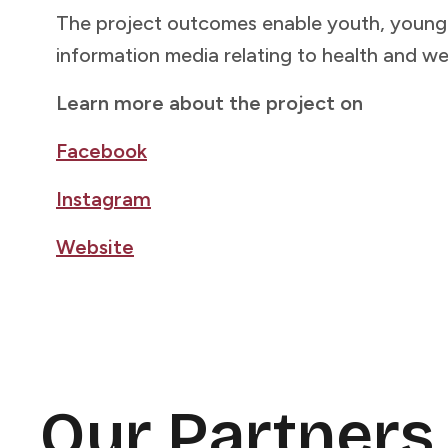
The project outcomes enable youth, young 
information media relating to health and wellbeing in informed and agentive ways.​​​​‌ ‍ ​‍​‍‌‍ ‌ ​‍‌‍‍‌‌‍‌ ‌‍‍‌‌‍ ‍​‍​‍​ ‍‍​‍​‍‌ ​ ‌‍​‌‌‍ ‍‌‍‍‌‌ ‌​‌ ‍‌​‍ ‍‌‍‍‌‌‍ ​‍​‍​‍ ​​‍​‍‌‍‍​‌ ​‍‌‍‌‌‌‍‌‍​‍​‍​ ‍‍​‍​‍​‍ ‌ ​ ‌ ‌​‌ ‌‌‌‍‌​‌‍‍‌‌‍ ​‍ ‌‍‍‌‌‍ ‍‌ ‌​‌‍‌‌‌‍ ‍‌ ‌​​‍ ‌‍‌‌‌‍‌​‌‍‍‌‌ ‌​​‍ ‌‍ ‌‌‍ ‌‍‌​‌‍‌‌​ ‌‌ ​​‌ ​‍‌‍‌‌‌ ​ ‌‍‌‌‌‍ ‍‌ ‌​‌‍​‌‌ ‌​‌‍‍‌‌‍ ‌‍ ‍​ ‍ ‌‍‍‌‌‍‌​​ ‌​ ‌‌​ ​‍‌‍​ ​ ‌​‌‍​ ​ ‌‌​ ​‍‌‍‌​​‍ ‌‌‍​‍‌‍‌‍​ ‌‌​ ‍​​‍ ‌​ ‌​‌‍‌‌​ ‍‌‌‍‌‍​‍ ‌​ ‍​​ ‌ ​ ‌‌​ ‌‍​‍ ‌​ ‍​‌‍​‍​ ‌​​ ‌‌​ ​​​ ​ ‌‍‌‌​ ​‍​ ‌ ​ ​‌‌‍​‌​ ‌‌​ ‍ ‌ ‌​‌ ‍‌‌ ​​‌‍‌‌​ ‌‌ ​​‌ ​‍‌‍ ‌‍‍‍‌‍‌‌‌‍​ ‌ ‌​​ ‍ ‌ ​​‌‍​‌‌ ‌​‌‍‍​​ ‌‌‍​ ‌ ‌‌‌ ​ ‌ ‌​‌‍ ‌‍ ‌‌‌​ ‌‍‌‌‌‍​ ‌ ‌​‌‍‍‌‌‍ ‌‍ ‍‌ ​ ​‍‌‌​ ‌‌‌​​‍‌‌ ‌‍‍ ‌‍‌‌‌ ‍‌​‍‌‌​ ​ ‌​‌​​‍‌‌​ ​ ‌​‌​​‍‌‌​ ​‍​ ​‍‌‍‌‌​ ‌‍‌‍‌‍‌‍​‍‌‍‌​​ ‌​​ ‌ ‌‍​‍​ ​​​ ‌‍​ ​​​ ‌​​‍‌‌​ ​‍​ ​‍​‍‌‌​ ‌‌‌​‌​​‍ ‍‌‍​ ‌‍ ‌‍ ‍‌ ‌​‌‍‌‌‌‍ ‍‌ ‌​​‍‌‌​ ‌‌‌​​‍‌‌ ‌‍‍ ‌‍‌‌‌ ‍‌​‍‌‌​ ​ ‌​‌​​‍‌‌​ ​ ‌​‌​​‍‌‌​ ​‍​ ​‍​ ‍‌​ ‌‍​ ‌ ​ ‌‌​ ‌​​ ‍​​ ​‌‌‍​‍‌‍‌‍​ ‌‌​ ​​​ ‌‍​‍‌‌​ ​‍​ ​‍​‍‌‌​ ‌‌‌​‌​​‍ ‍‌‍​ ‌‍‍​‌‍‍‌‌‍ ​‌‍‌​‌ ​‍‌‍‌‌‌‍ ‍​‍‌‌​ ‌‌‌​​‍‌‌ ‌‍‍ ‌‍‌‌‌ ‍‌​‍‌‌​ ​ ‌​‌​​‍‌‌​ ​ ‌​‌​​‍‌‌​ ​‍​ ​‍​ ‌‌​ ‌‍‌‍​ ​ ‍‌​ ‍‌‌‍‌​‌‍‌‍​ ‌‌‌‍‌‍‌‍​‍​ ‍​‌‍​‌​‍‌‌​ ​‍​ ​‍​‍‌‌​ ‌‌
Learn more about the project on​​​​‌ ‍ ​‍​‍‌‍ ‌ ​‍‌‍‍‌‌‍‌ ‌‍‍‌‌‍ ‍​‍​‍​ ‍‍​‍​‍‌ ​ ‌‍​‌‌‍ ‍‌‍‍‌‌ ‌​‌ ‍‌​‍ ‍‌‍‍‌‌‍ ​‍​‍​‍ ​​‍​‍‌‍‍​‌ ​‍‌‍‌‌‌‍‌‍​‍​‍​ ‍‍​‍​‍​‍ ‌ ​ ‌ ‌​‌ ‌‌‌‍‌​‌‍‍‌‌‍ ​‍ ‌‍‍‌‌‍ ‍‌ ‌​‌‍‌‌‌‍ ‍‌ ‌​​‍ ‌‍‌‌‌‍‌​‌‍‍‌‌ ‌​​‍ ‌‍ ‌‌‍ ‌‍‌​‌‍‌‌​ ‌‌ ​​‌ ​‍‌‍‌‌‌ ​ ‌‍‌‌‌‍ ‍‌ ‌​‌‍​‌‌ ‌​‌‍‍‌‌‍ ‌‍ ‍​ ‍ ‌‍‍‌‌‍‌​​ ‌​ ‌‌​ ​‍‌‍​ ​ ‌​‌‍​ ​ ‌‌​ ​‍‌‍‌​​‍ ‌‌‍​‍‌‍‌‍​ ‌‌​ ‍​​‍ ‌​ ‌​‌‍‌‌​ ‍‌‌‍‌‍​‍ ‌​ ‍​​ ‌ ​ ‌‌​ ‌‍​‍ ‌​ ‍​‌‍​‍​ ‌​​ ‌‌​ ​​​ ​ ‌‍‌‌​ ​‍​ ‌ ​ ​‌‌‍​‌​ ‌‌​ ‍ ‌ ‌​‌ ‍‌‌ ​​‌‍‌‌​ ‌‌ ​​‌ ​‍‌‍ ‌‍‍‍‌‍‌‌‌‍​ ‌ ‌​​ ‍ ‌ ​​‌‍​‌‌ ‌​‌‍‍​​ ‌‌‍​ ‌ ‌‌‌ ​ ‌ ‌​‌‍ ‌‍ ‌‌‌​ ‌‍‌‌‌‍​ ‌ ‌​‌‍‍‌‌‍ ‌‍ ‍‌ ​ ​‍‌‌​ ‌‌‌​​‍‌‌ ‌‍‍ ‌‍‌‌‌ ‍‌​‍‌‌​ ​ ‌​‌​​‍‌‌​ ​ ‌​‌​​‍‌‌​ ​‍​ ​‍‌‍‌‌​ ‌‍‌‍‌‍‌‍​‍‌‍‌​​ ‌​​ ‌ ‌‍​‍​ ​​​ ‌‍​ ​​​ ‌​​‍‌‌​ ​‍​ ​‍​‍‌‌​ ‌‌‌​‌​​‍ ‍‌‍​ ‌‍ ‌‍ ‍‌ ‌​‌‍‌‌‌‍ ‍‌ ‌​​‍‌‌​ ‌‌‌​​‍‌‌ ‌‍‍ ‌‍‌‌‌ ‍‌​‍‌‌​ ​ ‌​‌​​‍‌‌​ ​ ‌​‌​​‍‌‌​ ​‍​ ​‍​ ‌​‌‍​‍​ ‍​‌‍‌​‌‍​‍​ ​‌‌‍​‍​ ‍​‌‍‌​​ ‍​​ ​ ​ ​​​‍‌‌​ ​‍​ ​‍​‍‌‌​ ‌‌‌​‌​​‍ ‍‌‍​ ‌‍‍​‌‍‍‌‌‍ ​‌‍‌​‌ ​‍‌‍‌‌‌‍ ‍​‍‌‌​ ‌‌‌​​‍‌‌ ‌‍‍ ‌‍‌‌‌ ‍‌​‍‌‌​ ​ ‌​‌​​‍‌‌​ ​ ‌​‌​​‍‌‌​ ​‍​ ​‍‌‍‌‍​ ​​‌‍​‌​ ‌‌​ ‍​​ ​‍​ ​‌​ ‍​​ ​​‌‍‌​​ ‌‌‌‍​‌​‍‌‌​ ​‍​ ​‍​‍‌‌​ ‌‌‌​‌​​‍ ‍‌ ‌​‌‍‌‌‌ ‍​‌ ‌​​ ‌‍​‍‌‍​‌‌ ​ ‌‍‌‌‌‌‌‌‌ ​‍‌‍ ​​ ‌​‍‌‌​ ​‍‌​‌‍‌ ​ ‌ ‌​‌ ‌‌‌‍‌​‌‍‍‌‌‍ ​‍‌‍‌‍‍‌‌‍‌​​ ‌​ ‌‌​ ​‍‌‍​ ​ ‌​‌‍​ ​ ‌‌​ ​‍‌‍‌​​‍ ‌‌‍​‍‌‍‌‍​ ‌‌​ ‍​​‍ ‌​ ‌​‌‍‌‌​ ‍‌‌‍‌‍​‍ ‌​ ‍​​ ‌ ​ ‌‌​ ‌‍​‍ ‌​ ‍​‌‍​‍​ ‌​​ ‌‌​ ​​​ ​ ‌‍‌‌​ ​‍​ ‌ ​ ​‌‌‍​‌​ ‌‌​‍‌‍‌ ‌​‌ ‍‌‌ ​​‌‍‌‌​ ‌‌ ​​‌ ​‍‌‍ ‌‍‍‍‌‍‌‌‌‍​ ‌ ‌​​‍‌‍‌ ​​‌‍​‌‌ ‌​‌‍‍​​ ‌‌‍​ ‌ ‌‌‌ ​ ‌ ‌​‌‍ ‌‍ ‌‌‌​ ‌‍‌‌‌‍​ ‌ ‌​‌‍‍‌‌‍ ‌‍ ‍‌ ​ ​‍‌‌​ ‌‌‌​​‍‌‌ ‌‍‍ ‌‍‌‌‌ ‍‌​‍‌‌​ ​ ‌​‌​​‍‌‌​ ​ ‌​‌​​‍‌‌​ ​‍​ ​‍‌‍‌‌​ ‌‍‌‍‌‍‌‍​‍‌‍‌​​ ‌​​ ‌ ‌‍​‍​ ​​​ ‌‍​ ​​​ ‌​​‍‌‌​ ​‍​ ​‍​‍‌‌​ ‌‌‌​‌​​‍ ‍‌‍​ ‌‍ ‌‍ ‍‌ ‌​‌‍‌‌‌‍ ‍‌ ‌​​‍‌‌​ ‌‌‌​​‍‌‌ ‌‍‍ ‌‍‌‌‌ ‍‌​‍‌‌​ ​ ‌​‌​​‍‌‌​ ​ ‌​‌​​‍‌‌​ ​‍​ ​‍​ ‌​‌‍​‍​ ‍​‌‍‌​‌‍​‍​ ​‌‌‍​‍​ ‍​‌‍‌​​ ‍​​ ​ ​ ​​​‍‌‌​ ​‍​ ​‍​‍‌‌​ ‌‌‌​‌​​‍ ‍‌‍​ ‌‍‍​‌‍‍‌‌‍ ​‌‍‌​‌ ​‍‌‍‌‌‌‍ ‍​‍‌‌​ ‌‌‌​​‍‌‌ ‌‍‍ ‌‍‌‌‌ ‍‌​‍‌‌​ ​ ‌​‌​​‍‌‌​ ​ ‌​‌​​‍‌‌​ ​‍​ ​‍‌‍‌‍​ ​​‌‍​‌​ ‌‌​ ‍​​ ​‍​ ​‌​ ‍​​ ​​‌‍‌​​ ‌‌‌‍​‌​‍‌‌​ ​‍​ ​‍​‍‌‌​ ‌‌‌​‌​​‍ ‍‌ ‌​‌‍‌‌‌ ‍​‌ ‌​​‍‌‍‌ ​​‌‍‌‌‌ ​‍‌ ​ ‌ ​​‌‍‌‌‌‍​ ‌ ‌​‌‍‍‌‌ ‌‍‌‍‌‌​ ‌‌ ​​‌ ‌‌‌‍​‍‌‍ ​‌‍‍‌‌ ​ ‌‍‍​‌‍‌‌‌‍‌​​‍​‍‌ ‌
Facebook​​​​‌ ‍ ​‍​‍‌‍ ‌ ​‍‌‍‍‌‌‍‌ ‌‍‍‌‌‍ ‍​‍​‍​ ‍‍​‍​‍‌ ​ ‌‍​‌‌‍ ‍‌‍‍‌‌ ‌​‌ ‍‌​‍ ‍‌‍‍‌‌‍ ​‍​‍​‍ ​​‍​‍‌‍‍​‌ ​‍‌‍‌‌‌‍‌‍​‍​‍​ ‍‍​‍​‍​‍ ‌ ​ ‌ ‌​‌ ‌‌‌‍‌​‌‍‍‌‌‍ ​‍ ‌‍‍‌‌‍ ‍‌ ‌​‌‍‌‌‌‍ ‍‌ ‌​​‍ ‌‍‌‌‌‍‌​‌‍‍‌‌ ‌​​‍ ‌‍ ‌‌‍ ‌‍‌​‌‍‌‌​ ‌‌ ​​‌ ​‍‌‍‌‌‌ ​ ‌‍‌‌‌‍ ‍‌ ‌​‌‍​‌‌ ‌​‌‍‍‌‌‍ ‌‍ ‍​ ‍ ‌‍‍‌‌‍‌​​ ‌​ ‌‌​ ​‍‌‍​ ​ ‌​‌‍​ ​ ‌‌​ ​‍‌‍‌​​‍ ‌‌‍​‍‌‍‌‍​ ‌‌​ ‍​​‍ ‌​ ‌​‌‍‌‌​ ‍‌‌‍‌‍​‍ ‌​ ‍​​ ‌ ​ ‌‌​ ‌‍​‍ ‌​ ‍​‌‍​‍​ ‌​​ ‌‌​ ​​​ ​ ‌‍‌‌​ ​‍​ ‌ ​ ​‌‌‍​‌​ ‌‌​ ‍ ‌ ‌​‌ ‍‌‌ ​​‌‍‌‌​ ‌‌ ​​‌ ​‍‌‍ ‌‍‍‍‌‍‌‌‌‍​ ‌ ‌​​ ‍ ‌ ​​‌‍​‌‌ ‌​‌‍‍​​ ‌‌‍​ ‌ ‌‌‌ ​ ‌ ‌​‌‍ ‌‍ ‌‌‌​ ‌‍‌‌‌‍​ ‌ ‌​‌‍‍‌‌‍ ‌‍ ‍‌ ​ ​‍‌‌​ ‌‌‌​​‍‌‌ ‌‍‍ ‌‍‌‌‌ ‍‌​‍‌‌​ ​ ‌​‌​​‍‌‌​ ​ ‌​‌​​‍‌‌​ ​‍​ ​‍‌‍‌‌​ ‌‍‌‍‌‍‌‍​‍‌‍‌​​ ‌​​ ‌ ‌‍​‍​ ​​​ ‌‍​ ​​​ ‌​​‍‌‌​ ​‍​ ​‍​‍‌‌​ ‌‌‌​‌​​‍ ‍‌‍​ ‌‍ ‌‍ ‍‌ ‌​‌‍‌‌‌‍ ‍‌ ‌​​‍‌‌​ ‌‌‌​​‍‌‌ ‌‍‍ ‌‍‌‌‌ ‍‌​‍‌‌​ ​ ‌​‌​​‍‌‌​ ​ ‌​‌​​‍‌‌​ ​‍​ ​‍‌‍‌​​ ​ ​ ​‍​ ‍‌​ ​‌​ ​‍​ ‌​‌‍‌‍​ ​ ​ ‌‌​ ‌ ‌‍​‌​‍‌‌​ ​‍​ ​‍​‍‌‌​ ‌‌‌​‌​​‍ ‍‌‍​ ‌‍‍​‌‍‍‌‌‍ ​‌‍‌​‌ ​‍‌‍‌‌‌‍ ‍​‍‌‌​ ‌‌‌​​‍‌‌ ‌‍‍ ‌‍‌‌‌ ‍‌​‍‌‌​ ​ ‌​‌​​‍‌‌​ ​ ‌​‌​​‍‌‌​ ​‍​ ​‍​ ​‌​ ​‌‌‍​‌‌‍​ ‌‍‌​​ ​​‌‍​ ​ ‌‍​ ​ ​ ​‍​ ​‌‌‍‌​​‍‌‌​ ​‍​ ​‍​‍‌‌​ ‌‌‌​‌​​‍ ‍‌ ‌​‌‍‌‌‌ ‍​‌ ‌​​ ‌‍​‍‌‍​‌‌ ​ ‌‍‌‌‌‌‌‌‌ ​‍‌‍ ​​ ‌​‍‌‌​ ​‍‌​‌‍‌ ​ ‌ ‌​‌ ‌‌‌‍‌​‌‍‍‌‌‍ ​‍‌‍‌‍‍‌‌‍‌​​ ‌​ ‌‌​ ​‍‌‍​ ​ ‌​‌‍​ ​ ‌‌​ ​‍‌‍‌​​‍ ‌‌‍​‍‌‍‌‍​ ‌‌​ ‍​​‍ ‌​ ‌​‌‍‌‌​ ‍‌‌‍‌‍​‍ ‌​ ‍​​ ‌ ​ ‌‌​ ‌‍​‍ ‌​ ‍​‌‍​‍​ ‌​​ ‌‌​ ​​​ ​ ‌‍‌‌​ ​‍​ ‌ ​ ​‌‌‍​‌​ ‌‌​‍‌‍‌ ‌​‌ ‍‌‌ ​​‌‍‌‌​ ‌‌ ​​‌ ​‍‌‍ ‌‍‍‍‌‍‌‌‌‍​ ‌ ‌​​‍‌‍‌ ​​‌‍​‌‌ ‌​‌‍‍​​ ‌‌‍​ ‌ ‌‌‌ ​ ‌ ‌​‌‍ ‌‍ ‌‌‌​ ‌‍‌‌‌‍​ ‌ ‌​‌‍‍‌‌‍ ‌‍ ‍‌ ​ ​‍‌‌​ ‌‌‌​​‍‌‌ ‌‍‍ ‌‍‌‌‌ ‍‌​‍‌‌​ ​ ‌​‌​​‍‌‌​ ​ ‌​‌​​‍‌‌​ ​‍​ ​‍‌‍‌‌​ ‌‍‌‍‌‍‌‍​‍‌‍‌​​ ‌​​ ‌ ‌‍​‍​ ​​​ ‌‍​ ​​​ ‌​​‍‌‌​ ​‍​ ​‍​‍‌‌​ ‌‌‌​‌​​‍ ‍‌‍​ ‌‍ ‌‍ ‍‌ ‌​‌‍‌‌‌‍ ‍‌ ‌​​‍‌‌​ ‌‌‌​​‍‌‌ ‌‍‍ ‌‍‌‌‌ ‍‌​‍‌‌​ ​ ‌​‌​​‍‌‌​ ​ ‌​‌​​‍‌‌​ ​‍​ ​‍‌‍‌​​ ​ ​ ​‍​ ‍‌​ ​‌​ ​‍​ ‌​‌‍‌‍​ ​ ​ ‌‌​ ‌ ‌‍​‌​‍‌‌​ ​‍​ ​‍​‍‌‌​ ‌‌‌​‌​​‍ ‍‌‍​ ‌‍‍​‌‍‍‌‌‍ ​‌‍‌​‌ ​‍‌‍‌‌‌‍ ‍​‍‌‌​ ‌‌‌​​‍‌‌ ‌‍‍ ‌‍‌‌‌ ‍‌​‍‌‌​ ​ ‌​‌​​‍‌‌​ ​ ‌​‌​​‍‌‌​ ​‍​ ​‍​ ​‌​ ​‌‌‍​‌‌‍​ ‌‍‌​​ ​​‌‍​ ​ ‌‍​ ​ ​ ​‍​ ​‌‌‍‌​​‍‌‌​ ​‍​ ​‍​‍‌‌​ ‌‌‌​‌​​‍ ‍‌ ‌​‌‍‌‌‌ ‍​‌ ‌​​‍‌‍‌ ​​‌‍‌‌‌ ​‍‌ ​ ‌ ​​‌‍‌‌‌‍​ ‌ ‌​‌‍‍‌‌ ‌‍‌‍‌‌​ ‌‌ ​​‌ ‌‌‌‍​‍‌‍ ​‌‍‍‌‌ ​ ‌‍‍​‌‍‌‌‌‍‌​​‍​‍‌ ‌
Instagram​​​​‌ ‍ ​‍​‍‌‍ ‌ ​‍‌‍‍‌‌‍‌ ‌‍‍‌‌‍ ‍​‍​‍​ ‍‍​‍​‍‌ ​ ‌‍​‌‌‍ ‍‌‍‍‌‌ ‌​‌ ‍‌​‍ ‍‌‍‍‌‌‍ ​‍​‍​‍ ​​‍​‍‌‍‍​‌ ​‍‌‍‌‌‌‍‌‍​‍​‍​ ‍‍​‍​‍​‍ ‌ ​ ‌ ‌​‌ ‌‌‌‍‌​‌‍‍‌‌‍ ​‍ ‌‍‍‌‌‍ ‍‌ ‌​‌‍‌‌‌‍ ‍‌ ‌​​‍ ‌‍‌‌‌‍‌​‌‍‍‌‌ ‌​​‍ ‌‍ ‌‌‍ ‌‍‌​‌‍‌‌​ ‌‌ ​​‌ ​‍‌‍‌‌‌ ​ ‌‍‌‌‌‍ ‍‌ ‌​‌‍​‌‌ ‌​‌‍‍‌‌‍ ‌‍ ‍​ ‍ ‌‍‍‌‌‍‌​​ ‌​ ‌‌​ ​‍‌‍​ ​ ‌​‌‍​ ​ ‌‌​ ​‍‌‍‌​​‍ ‌‌‍​‍‌‍‌‍​ ‌‌​ ‍​​‍ ‌​ ‌​‌‍‌‌​ ‍‌‌‍‌‍​‍ ‌​ ‍​​ ‌ ​ ‌‌​ ‌‍​‍ ‌​ ‍​‌‍​‍​ ‌​​ ‌‌​ ​​​ ​ ‌‍‌‌​ ​‍​ ‌ ​ ​‌‌‍​‌​ ‌‌​ ‍ ‌ ‌​‌ ‍‌‌ ​​‌‍‌‌​ ‌‌ ​​‌ ​‍‌‍ ‌‍‍‍‌‍‌‌‌‍​ ‌ ‌​​ ‍ ‌ ​​‌‍​‌‌ ‌​‌‍‍​​ ‌‌‍​ ‌ ‌‌‌ ​ ‌ ‌​‌‍ ‌‍ ‌‌‌​ ‌‍‌‌‌‍​ ‌ ‌​‌‍‍‌‌‍ ‌‍ ‍‌ ​ ​‍‌‌​ ‌‌‌​​‍‌‌ ‌‍‍ ‌‍‌‌‌ ‍‌​‍‌‌​ ​ ‌​‌​​‍‌‌​ ​ ‌​‌​​‍‌‌​ ​‍​ ​‍‌‍‌‌​ ‌‍‌‍‌‍‌‍​‍‌‍‌​​ ‌​​ ‌ ‌‍​‍​ ​​​ ‌‍​ ​​​ ‌​​‍‌‌​ ​‍​ ​‍​‍‌‌​ ‌‌‌​‌​​‍ ‍‌‍​ ‌‍ ‌‍ ‍‌ ‌​‌‍‌‌‌‍ ‍‌ ‌​​‍‌‌​ ‌‌‌​​‍‌‌ ‌‍‍ ‌‍‌‌‌ ‍‌​‍‌‌​ ​ ‌​‌​​‍‌‌​ ​ ‌​‌​​‍‌‌​ ​‍​ ​‍​ ​​​ ‌​​ ​​​ ‌‍​ ​​​ ‌ ‌‍‌‍‌‍​‌​ ‌​​ ​​‌‍‌​​ ‌ ​‍‌‌​ ​‍​ ​‍​‍‌‌​ ‌‌‌​‌​​‍ ‍‌‍​ ‌‍‍​‌‍‍‌‌‍ ​‌‍‌​‌ ​‍‌‍‌‌‌‍ ‍​‍‌‌​ ‌‌‌​​‍‌‌ ‌‍‍ ‌‍‌‌‌ ‍‌​‍‌‌​ ​ ‌​‌​​‍‌‌​ ​ ‌​‌​​‍‌‌​ ​‍​ ​‍​ ​‌‌‍‌‌‌‍‌‍‌‍‌‌​ ‌‍​ ‍‌‌‍​ ‌‍​‌​ ‌‌‌‍​ ‌‍‌‌‌‍​ ​‍‌‌​ ​‍​ ​‍​‍‌‌​ ‌‌‌​‌​​‍ ‍‌ ‌​‌‍‌‌‌ ‍​‌ ‌​​ ‌‍​‍‌‍​‌‌ ​ ‌‍‌‌‌‌‌‌‌ ​‍‌‍ ​​ ‌​‍‌‌​ ​‍‌​‌‍‌ ​ ‌ ‌​‌ ‌‌‌‍‌​‌‍‍‌‌‍ ​‍‌‍‌‍‍‌‌‍‌​​ ‌​ ‌‌​ ​‍‌‍​ ​ ‌​‌‍​ ​ ‌‌​ ​‍‌‍‌​​‍ ‌‌‍​‍‌‍‌‍​ ‌‌​ ‍​​‍ ‌​ ‌​‌‍‌‌​ ‍‌‌‍‌‍​‍ ‌​ ‍​​ ‌ ​ ‌‌​ ‌‍​‍ ‌​ ‍​‌‍​‍​ ‌​​ ‌‌​ ​​​ ​ ‌‍‌‌​ ​‍​ ‌ ​ ​‌‌‍​‌​ ‌‌​‍‌‍‌ ‌​‌ ‍‌‌ ​​‌‍‌‌​ ‌‌ ​​‌ ​‍‌‍ ‌‍‍‍‌‍‌‌‌‍​ ‌ ‌​​‍‌‍‌ ​​‌‍​‌‌ ‌​‌‍‍​​ ‌‌‍​ ‌ ‌‌‌ ​ ‌ ‌​‌‍ ‌‍ ‌‌‌​ ‌‍‌‌‌‍​ ‌ ‌​‌‍‍‌‌‍ ‌‍ ‍‌ ​ ​‍‌‌​ ‌‌‌​​‍‌‌ ‌‍‍ ‌‍‌‌‌ ‍‌​‍‌‌​ ​ ‌​‌​​‍‌‌​ ​ ‌​‌​​‍‌‌​ ​‍​ ​‍‌‍‌‌​ ‌‍‌‍‌‍‌‍​‍‌‍‌​​ ‌​​ ‌ ‌‍​‍​ ​​​ ‌‍​ ​​​ ‌​​‍‌‌​ ​‍​ ​‍​‍‌‌​ ‌‌‌​‌​​‍ ‍‌‍​ ‌‍ ‌‍ ‍‌ ‌​‌‍‌‌‌‍ ‍‌ ‌​​‍‌‌​ ‌‌‌​​‍‌‌ ‌‍‍ ‌‍‌‌‌ ‍‌​‍‌‌​ ​ ‌​‌​​‍‌‌​ ​ ‌​‌​​‍‌‌​ ​‍​ ​‍​ ​​​ ‌​​ ​​​ ‌‍​ ​​​ ‌ ‌‍‌‍‌‍​‌​ ‌​​ ​​‌‍‌​​ ‌ ​‍‌‌​ ​‍​ ​‍​‍‌‌​ ‌‌‌​‌​​‍ ‍‌‍​ ‌‍‍​‌‍‍‌‌‍ ​‌‍‌​‌ ​‍‌‍‌‌‌‍ ‍​‍‌‌​ ‌‌‌​​‍‌‌ ‌‍‍ ‌‍‌‌‌ ‍‌​‍‌‌​ ​ ‌​‌​​‍‌‌​ ​ ‌​‌​​‍‌‌​ ​‍​ ​‍​ ​‌‌‍‌‌‌‍‌‍‌‍‌‌​ ‌‍​ ‍‌‌‍​ ‌‍​‌​ ‌‌‌‍​ ‌‍‌‌‌‍​ ​‍‌‌​ ​‍​ ​‍​‍‌‌​ ‌‌‌​‌​​‍ ‍‌ ‌​‌‍‌‌‌ ‍​‌ ‌​​‍‌‍‌ ​​‌‍‌‌‌ ​‍‌ ​ ‌ ​​‌‍‌‌‌‍​ ‌ ‌​‌‍‍‌‌ ‌‍‌‍‌‌​ ‌‌ ​​‌ ‌‌‌‍​‍‌‍ ​‌‍‍‌‌ ​ ‌‍‍​‌‍‌‌‌‍‌​​‍​‍‌ ‌
Website​​​​‌ ‍ ​‍​‍‌‍ ‌ ​‍‌‍‍‌‌‍‌ ‌‍‍‌‌‍ ‍​‍​‍​ ‍‍​‍​‍‌ ​ ‌‍​‌‌‍ ‍‌‍‍‌‌ ‌​‌ ‍‌​‍ ‍‌‍‍‌‌‍ ​‍​‍​‍ ​​‍​‍‌‍‍​‌ ​‍‌‍‌‌‌‍‌‍​‍​‍​ ‍‍​‍​‍​‍ ‌ ​ ‌ ‌​‌ ‌‌‌‍‌​‌‍‍‌‌‍ ​‍ ‌‍‍‌‌‍ ‍‌ ‌​‌‍‌‌‌‍ ‍‌ ‌​​‍ ‌‍‌‌‌‍‌​‌‍‍‌‌ ‌​​‍ ‌‍ ‌‌‍ ‌‍‌​‌‍‌‌​ ‌‌ ​​‌ ​‍‌‍‌‌‌ ​ ‌‍‌‌‌‍ ‍‌ ‌​‌‍​‌‌ ‌​‌‍‍‌‌‍ ‌‍ ‍​ ‍ ‌‍‍‌‌‍‌​​ ‌​ ‌‌​ ​‍‌‍​ ​ ‌​‌‍​ ​ ‌‌​ ​‍‌‍‌​​‍ ‌‌‍​‍‌‍‌‍​ ‌‌​ ‍​​‍ ‌​ ‌​‌‍‌‌​ ‍‌‌‍‌‍​‍ ‌​ ‍​​ ‌ ​ ‌‌​ ‌‍​‍ ‌​ ‍​‌‍​‍​ ‌​​ ‌‌​ ​​​ ​ ‌‍‌‌​ ​‍​ ‌ ​ ​‌‌‍​‌​ ‌‌​ ‍ ‌ ‌​‌ ‍‌‌ ​​‌‍‌‌​ ‌‌ ​​‌ ​‍‌‍ ‌‍‍‍‌‍‌‌‌‍​ ‌ ‌​​ ‍ ‌ ​​‌‍​‌‌ ‌​‌‍‍​​ ‌‌‍​ ‌ ‌‌‌ ​ ‌ ‌​‌‍ ‌‍ ‌‌‌​ ‌‍‌‌‌‍​ ‌ ‌​‌‍‍‌‌‍ ‌‍ ‍‌ ​ ​‍‌‌​ ‌‌‌​​‍‌‌ ‌‍‍ ‌‍‌‌‌ ‍‌​‍‌‌​ ​ ‌​‌​​‍‌‌​ ​ ‌​‌​​‍‌‌​ ​‍​ ​‍‌‍‌‌​ ‌‍‌‍‌‍‌‍​‍‌‍‌​​ ‌​​ ‌ ‌‍​‍​ ​​​ ‌‍​ ​​​ ‌​​‍‌‌​ ​‍​ ​‍​‍‌‌​ ‌‌‌​‌​​‍ ‍‌‍​ ‌‍ ‌‍ ‍‌ ‌​‌‍‌‌‌‍ ‍‌ ‌​​‍‌‌​ ‌‌‌​​‍‌‌ ‌‍‍ ‌‍‌‌‌ ‍‌​‍‌‌​ ​ ‌​‌​​‍‌‌​ ​ ‌​‌​​‍‌‌​ ​‍​ ​‍‌‍‌‌‌‍‌‌​ ‍‌​ ‌ ​ ​‌​ ‍‌​ ‌‌​ ​‍​ ‍‌​ ​‍‌‍​‍​ ‍​​‍‌‌​ ​‍​ ​‍​‍‌‌​ ‌‌‌​‌​​‍ ‍‌‍​ ‌‍‍​‌‍‍‌‌‍ ​‌‍‌​‌ ​‍‌‍‌‌‌‍ ‍​‍‌‌​ ‌‌‌​​‍‌‌ ‌‍‍ ‌‍‌‌‌ ‍‌​‍‌‌​ ​ ‌​‌​​‍‌‌​ ​ ‌​‌​​‍‌‌​ ​‍​ ​‍‌‍‌​‌‍‌‍​ ‌ ‌‍‌‌‌‍​‍‌‍‌​​ ​‌‌‍‌‌​ ​​​ ​ ‌‍​ ​ ‍​​‍‌‌​ ​‍​ ​‍​‍‌‌​ ‌‌‌​‌​​‍ ‍‌ ‌​‌‍‌‌‌ ‍​‌ ‌​​ ‌‍​‍‌‍​‌‌ ​ ‌‍‌‌‌‌‌‌‌ ​‍‌‍ ​​ ‌​‍‌‌​ ​‍‌​‌‍‌ ​ ‌ ‌​‌ ‌‌‌‍‌​‌‍‍‌‌‍ ​‍‌‍‌‍‍‌‌‍‌​​ ‌​ ‌‌​ ​‍‌‍​ ​ ‌​‌‍​ ​ ‌‌​ ​‍‌‍‌​​‍ ‌‌‍​‍‌‍‌‍​ ‌‌​ ‍​​‍ ‌​ ‌​‌‍‌‌​ ‍‌‌‍‌‍​‍ ‌​ ‍​​ ‌ ​ ‌‌​ ‌‍​‍ ‌​ ‍​‌‍​‍​ ‌​​ ‌‌​ ​​​ ​ ‌‍‌‌​ ​‍​ ‌ ​ ​‌‌‍​‌​ ‌‌​‍‌‍‌ ‌​‌ ‍‌‌ ​​‌‍‌‌​ ‌‌ ​​‌ ​‍‌‍ ‌‍‍‍‌‍‌‌‌‍​ ‌ ‌​​‍‌‍‌ ​​‌‍​‌‌ ‌​‌‍‍​​ ‌‌‍​ ‌ ‌‌‌ ​ ‌ ‌​‌‍ ‌‍ ‌‌‌​ ‌‍‌‌‌‍​ ‌ ‌​‌‍‍‌‌‍ ‌‍ ‍‌ ​ ​‍‌‌​ ‌‌‌​​‍‌‌ ‌‍‍ ‌‍‌‌‌ ‍‌​‍‌‌​ ​ ‌​‌​​‍‌‌​ ​ ‌​‌​​‍‌‌​ ​‍​ ​‍‌‍‌‌​ ‌‍‌‍‌‍‌‍​‍‌‍‌​​ ‌​​ ‌ ‌‍​‍​ ​​​ ‌‍​ ​​​ ‌​​‍‌‌​ ​‍​ ​‍​‍‌‌​ ‌‌‌​‌​​‍ ‍‌‍​ ‌‍ ‌‍ ‍‌ ‌​‌‍‌‌‌‍ ‍‌ ‌​​‍‌‌​ ‌‌‌​​‍‌‌ ‌‍‍ ‌‍‌‌‌ ‍‌​‍‌‌​ ​ ‌​‌​​‍‌‌​ ​ ‌​‌​​‍‌‌​ ​‍​ ​‍‌‍‌‌‌‍‌‌​ ‍‌​ ‌ ​ ​‌​ ‍‌​ ‌‌​ ​‍​ ‍‌​ ​‍‌‍​‍​ ‍​​‍‌‌​ ​‍​ ​‍​‍‌‌​ ‌‌‌​‌​​‍ ‍‌‍​ ‌‍‍​‌‍‍‌‌‍ ​‌‍‌​‌ ​‍‌‍‌‌‌‍ ‍​‍‌‌​ ‌‌‌​​‍‌‌ ‌‍‍ ‌‍‌‌‌ ‍‌​‍‌‌​ ​ ‌​‌​​‍‌‌​ ​ ‌​‌​​‍‌‌​ ​‍​ ​‍‌‍‌​‌‍‌‍​ ‌ ‌‍‌‌‌‍​‍‌‍‌​​ ​‌‌‍‌‌​ ​​​ ​ ‌‍​ ​ ‍​​‍‌‌​ ​‍​ ​‍​‍‌‌​ ‌‌‌​‌​​‍ ‍‌ ‌​‌‍‌‌‌ ‍​‌ ‌​​‍‌‍‌ ​​‌‍‌‌‌ ​‍‌ ​ ‌ ​​‌‍‌‌‌‍​ ‌ ‌​‌‍‍‌‌ ‌‍‌‍‌‌​ ‌‌ ​​‌ ‌‌‌‍​‍‌‍ ​‌‍‍‌‌ ​ ‌‍‍​‌‍‌‌‌‍‌​​‍​‍‌ ‌
Our Partners