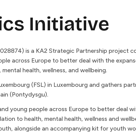
‍‌‌​ ‌‌‌​‌​​‍ ‍‌ ‌​‌‍‍‌‌ ‌​‌‍ ​‌‍‌‌​ ‌‍​‍‌‍​‌‌ ​ ‌‍‌‌‌‌‌‌‌ ​‍‌‍ ​​ ‌​‍‌‌​ ​‍‌​‌‍‌ ​ ‌ ‌​‌ ‌‌‌‍‌​‌‍‍‌‌‍ ​‍‌‍‌‍‍‌‌‍‌​​ ‌​ ‌‌​ ​‍‌‍​ ​ ‌​‌‍​ ​ ‌‌​ ​‍‌‍‌​​‍ ‌‌‍​‍‌‍‌‍​ ‌‌​ ‍​​‍ ‌​ ‌​‌‍‌‌​ ‍‌‌‍‌‍​‍ ‌​ ‍​​ ‌ ​ ‌‌​ ‌‍​‍ ‌​ ‍​‌‍​‍​ ‌​​ ‌‌​ ​​​ ​ ‌‍‌‌​ ​‍​ ‌ ​ ​‌‌‍​‌​ ‌‌​‍‌‍‌ ‌​‌ ‍‌‌ ​​‌‍‌‌​ ‌‌ ​​‌ ​‍‌‍ ‌‍‍‍‌‍‌‌‌‍​ ‌ ‌​​‍‌‍‌ ​​‌‍​‌‌ ‌​‌‍‍​​ ‌‌‍​ ‌ ‌‌‌ ​ ‌ ‌​‌‍ ‌‍ ‌‌‌​ ‌‍‌‌‌‍​ ‌ ‌​‌‍‍‌‌‍ ‌‍ ‍‌ ​ ​‍‌‌​ ‌‌‌​​‍‌‌ ‌‍‍ ‌‍‌‌‌ ‍‌​‍‌‌​ ​ ‌​‌​​‍‌‌​ ​ ‌​‌​​‍‌‌​ ​‍​ ​‍‌‍‌‌​ ‌‍‌‍‌‍‌‍​‍‌‍‌​​ ‌​​ ‌ ‌‍​‍​ ​​​ ‌‍​ ​​​ ‌​​‍‌‌​ ​‍​ ​‍​‍‌‌​ ‌‌‌​‌​​‍ ‍‌ ‌​‌‍‍‌‌ ‌​‌‍ ​‌‍‌‌​‍‌‍‌ ​​‌‍‌‌‌ ​‍‌ ​ ‌ ​​‌‍‌‌‌‍​ ‌ ‌​‌‍‍‌‌ ‌‍‌‍‌‌​ ‌‌ ​​‌ ‌‌‌‍​‍‌‍ ​‌‍‍‌‌ ​ ‌‍‍​‌‍‌‌‌‍‌​​‍​‍‌ ‌
874) is a KA2 Strategic Partnership project co
ople across Europe to better deal with the expans
​‍​ ​‍​‍‌‌​ ‌‌‌​‌​​‍ ‍‌ ‌​‌‍‌‌‌ ‍​‌ ‌​​ ‌‍​‍‌‍​‌‌ ​ ‌‍‌‌‌‌‌‌‌ ​‍‌‍ ​​ ‌​‍‌‌​ ​‍‌​‌‍‌ ​ ‌ ‌​‌ ‌‌‌‍‌​‌‍‍‌‌‍ ​‍‌‍‌‍‍‌‌‍‌​​ ‌​ ‌‌​ ​‍‌‍​ ​ ‌​‌‍​ ​ ‌‌​ ​‍‌‍‌​​‍ ‌‌‍​‍‌‍‌‍​ ‌‌​ ‍​​‍ ‌​ ‌​‌‍‌‌​ ‍‌‌‍‌‍​‍ ‌​ ‍​​ ‌ ​ ‌‌​ ‌‍​‍ ‌​ ‍​‌‍​‍​ ‌​​ ‌‌​ ​​​ ​ ‌‍‌‌​ ​‍​ ‌ ​ ​‌‌‍​‌​ ‌‌​‍‌‍‌ ‌​‌ ‍‌‌ ​​‌‍‌‌​ ‌‌ ​​‌ ​‍‌‍ ‌‍‍‍‌‍‌‌‌‍​ ‌ ‌​​‍‌‍‌ ​​‌‍​‌‌ ‌​‌‍‍​​ ‌‌‍​ ‌ ‌‌‌ ​ ‌ ‌​‌‍ ‌‍ ‌‌‌​ ‌‍‌‌‌‍​ ‌ ‌​‌‍‍‌‌‍ ‌‍ ‍‌ ​ ​‍‌‌​ ‌‌‌​​‍‌‌ ‌‍‍ ‌‍‌‌‌ ‍‌​‍‌‌​ ​ ‌​‌​​‍‌‌​ ​ ‌​‌​​‍‌‌​ ​‍​ ​‍‌‍‌‌​ ‌‍‌‍‌‍‌‍​‍‌‍‌​​ ‌​​ ‌ ‌‍​‍​ ​​​ ‌‍​ ​​​ ‌​​‍‌‌​ ​‍​ ​‍​‍‌‌​ ‌‌‌​‌​​‍ ‍‌‍​ ‌‍ ‌‍ ‍‌ ‌​‌‍‌‌‌‍ ‍‌ ‌​​‍‌‌​ ‌‌‌​​‍‌‌ ‌‍‍ ‌‍‌‌‌ ‍‌​‍‌‌​ ​ ‌​‌​​‍‌‌​ ​ ‌​‌​​‍‌‌​ ​‍​ ​‍‌‍​ ​ ‍​​ ‌‍​ ‍‌​ ‌‌‌‍‌‍​ ‌‍​ ​‌​ ​ ​ ​​​ ​​​ ​‌​‍‌‌​ ​‍​ ​‍​‍‌‌​ ‌‌‌​‌​​‍ ‍‌‍​ ‌‍‍​‌‍‍‌‌‍ ​‌‍‌​‌ ​‍‌‍‌‌‌‍ ‍​‍‌‌​ ‌‌‌​​‍‌‌ ‌‍‍ ‌‍‌‌‌ ‍‌​‍‌‌​ ​ ‌​‌​​‍‌‌​ ​ ‌​‌​​‍‌‌​ ​‍​ ​‍‌‍‌​​ ​‍​ ‍​​ ‍​​ ‌‌‌‍​ ​ ​‍​ ‌‍​ ‌‍‌‍‌‍‌‍​ ‌‍‌​​‍‌‌​ ​‍​ ​‍​‍‌‌​ ‌‌‌​‌​​‍ ‍‌ ‌​‌‍‌‌‌ ‍​‌ ‌​​‍‌‍‌ ​​‌‍‌‌‌ ​‍‌ ​ ‌ ​​‌‍‌‌‌‍​ ‌ ‌​‌‍‍‌‌ ‌‍‌‍‌‌​ ‌‌ ​​‌ ‌‌‌‍​‍‌‍ ​‌‍‍‌‌ ​ ‌‍‍​‌‍‌‌‌‍‌​​‍​‍‌ ‌
de Luxembourg (FSL) in Luxembourg and gathers pa
 ​ ​‍‌‌​ ‌‌‌​​‍‌‌ ‌‍‍ ‌‍‌‌‌ ‍‌​‍‌‌​ ​ ‌​‌​​‍‌‌​ ​ ‌​‌​​‍‌‌​ ​‍​ ​‍‌‍‌‌​ ‌‍‌‍‌‍‌‍​‍‌‍‌​​ ‌​​ ‌ ‌‍​‍​ ​​​ ‌‍​ ​​​ ‌​​‍‌‌​ ​‍​ ​‍​‍‌‌​ ‌‌‌​‌​​‍ ‍‌‍​ ‌‍ ‌‍ ‍‌ ‌​‌‍‌‌‌‍ ‍‌ ‌​​‍‌‌​ ‌‌‌​​‍‌‌ ‌‍‍ ‌‍‌‌‌ ‍‌​‍‌‌​ ​ ‌​‌​​‍‌‌​ ​ ‌​‌​​‍‌‌​ ​‍​ ​‍​ ​‌‌‍​‍​ ‌‍​ ​ ​ ‌‌​ ‌‌​ ‌ ​ ​​‌‍‌‍​ ​ ​ ‌‍​ ‌‌​‍‌‌​ ​‍​ ​‍​‍‌‌​ ‌‌‌​‌​​‍ ‍‌‍​ ‌‍‍​‌‍‍‌‌‍ ​‌‍‌​‌ ​‍‌‍‌‌‌‍ ‍​‍‌‌​ ‌‌‌​​‍‌‌ ‌‍‍ ‌‍‌‌‌ ‍‌​‍‌‌​ ​ ‌​‌​​‍‌‌​ ​ ‌​‌​​‍‌‌​ ​‍​ ​‍​ ‌‍‌‍‌‍​ ​​​ ​ ​ ‌ ‌‍‌‌‌‍‌‌‌‍​‍​ ​ ‌‍‌​‌‍​ ​ ​​​‍‌‌​ ​‍​ ​‍​‍‌‌​ ‌‌‌​‌​​‍ ‍‌ ‌​‌‍‌‌‌ ‍​‌ ‌​​‍‌‍‌ ​​‌‍‌‌‌ ​‍‌ ​ ‌ ​​‌‍‌‌‌‍​ ‌ ‌​‌‍‍‌‌ ‌‍‌‍‌‌​ ‌‌ ​​‌ ‌‌‌‍​‍‌‍ ​‌‍‍‌‌ ​ ‌‍‍​‌‍‌‌‌‍‌​​‍​‍‌ ‌
 and young people across Europe to better deal wit
tion to health, mental health, wellness and wellbein
 ‌‍ ‌‍ ‍‌ ‌​‌‍‌‌‌‍ ‍‌ ‌​​‍‌‌​ ‌‌‌​​‍‌‌ ‌‍‍ ‌‍‌‌‌ ‍‌​‍‌‌​ ​ ‌​‌​​‍‌‌​ ​ ‌​‌​​‍‌‌​ ​‍​ ​‍‌‍‌‌​ ‍‌​ ​‍‌‍‌‌​ ​ ‌‍​‍‌‍‌‍​ ‌‌​ ​ ​ ​‌‌‍‌‍​ ‌ ​‍‌‌​ ​‍​ ​‍​‍‌‌​ ‌‌‌​‌​​‍ ‍‌‍​ ‌‍‍​‌‍‍‌‌‍ ​‌‍‌​‌ ​‍‌‍‌‌‌‍ ‍​‍‌‌​ ‌‌‌​​‍‌‌ ‌‍‍ ‌‍‌‌‌ ‍‌​‍‌‌​ ​ ‌​‌​​‍‌‌​ ​ ‌​‌​​‍‌‌​ ​‍​ ​‍‌‍‌‌​ ​‌​ ‌‍​ ‌ ‌‍‌​​ ‌‍‌‍‌‍​ ​‍​ ‍‌​ ‍​​ ‌‌‌‍​‍​‍‌‌​ ​‍​ ​‍​‍‌‌​ ‌‌‌​‌​​‍ ‍‌ ‌​‌‍‌‌‌ ‍​‌ ‌​​ ‌‍​‍‌‍​‌‌ ​ ‌‍‌‌‌‌‌‌‌ ​‍‌‍ ​​ ‌​‍‌‌​ ​‍‌​‌‍‌ ​ ‌ ‌​‌ ‌‌‌‍‌​‌‍‍‌‌‍ ​‍‌‍‌‍‍‌‌‍‌​​ ‌​ ‌‌​ ​‍‌‍​ ​ ‌​‌‍​ ​ ‌‌​ ​‍‌‍‌​​‍ ‌‌‍​‍‌‍‌‍​ ‌‌​ ‍​​‍ ‌​ ‌​‌‍‌‌​ ‍‌‌‍‌‍​‍ ‌​ ‍​​ ‌ ​ ‌‌​ ‌‍​‍ ‌​ ‍​‌‍​‍​ ‌​​ ‌‌​ ​​​ ​ ‌‍‌‌​ ​‍​ ‌ ​ ​‌‌‍​‌​ ‌‌​‍‌‍‌ ‌​‌ ‍‌‌ ​​‌‍‌‌​ ‌‌ ​​‌ ​‍‌‍ ‌‍‍‍‌‍‌‌‌‍​ ‌ ‌​​‍‌‍‌ ​​‌‍​‌‌ ‌​‌‍‍​​ ‌‌‍​ ‌ ‌‌‌ ​ ‌ ‌​‌‍ ‌‍ ‌‌‌​ ‌‍‌‌‌‍​ ‌ ‌​‌‍‍‌‌‍ ‌‍ ‍‌ ​ ​‍‌‌​ ‌‌‌​​‍‌‌ ‌‍‍ ‌‍‌‌‌ ‍‌​‍‌‌​ ​ ‌​‌​​‍‌‌​ ​ ‌​‌​​‍‌‌​ ​‍​ ​‍‌‍‌‌​ ‌‍‌‍‌‍‌‍​‍‌‍‌​​ ‌​​ ‌ ‌‍​‍​ ​​​ ‌‍​ ​​​ ‌​​‍‌‌​ ​‍​ ​‍​‍‌‌​ ‌‌‌​‌​​‍ ‍‌‍​ ‌‍ ‌‍ ‍‌ ‌​‌‍‌‌‌‍ ‍‌ ‌​​‍‌‌​ ‌‌‌​​‍‌‌ ‌‍‍ ‌‍‌‌‌ ‍‌​‍‌‌​ ​ ‌​‌​​‍‌‌​