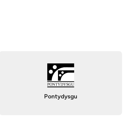
Pontydysgu​​​​‌ ‍ ​‍​‍‌‍ ‌ ​‍‌‍‍‌‌‍‌ ‌‍‍‌‌‍ ‍​‍​‍​ ‍‍​‍​‍‌ ​ ‌‍​‌‌‍ ‍‌‍‍‌‌ ‌​‌ ‍‌​‍ ‍‌‍‍‌‌‍ ​‍​‍​‍ ​​‍​‍‌‍‍​‌ ​‍‌‍‌‌‌‍‌‍​‍​‍​ ‍‍​‍​‍​‍ ‌ ​ ‌ ‌​‌ ‌‌‌‍‌​‌‍‍‌‌‍ ​‍ ‌‍‍‌‌‍ ‍‌ ‌​‌‍‌‌‌‍ ‍‌ ‌​​‍ ‌‍‌‌‌‍‌​‌‍‍‌‌ ‌​​‍ ‌‍ ‌‌‍ ‌‍‌​‌‍‌‌​ ‌‌ ​​‌ ​‍‌‍‌‌‌ ​ ‌‍‌‌‌‍ ‍‌ ‌​‌‍​‌‌ ‌​‌‍‍‌‌‍ ‌‍ ‍​ ‍ ‌‍‍‌‌‍‌​​ ‌​ ​​​ ‌ ‌‍​‍​ ​‌​ ​​‌‍​‍‌‍‌​‌‍​ ​‍ ‌​ ‌ ​ ‌ ‌‍‌​‌‍​ ​‍ ‌​ ‌​​ ​​‌‍​ ​ ‌ ​‍ ‌​ ‍​​ ​‍‌‍​‌‌‍​‍​‍ ‌​ ‌ ‌‍​ ‌‍‌​​ ​ ​ ‍‌​ ‌​​ ​‍​ ​‍‌‍​ ‌‍​‍​ ​‌​ ‌‍​ ‍ ‌ ‌​‌ ‍‌‌ ​​‌‍‌‌​ ‌‌ ​​‌‍​‌‌ ​‍‌ ‌​‌‍ ‍‌‍‌‌‌ ​‍​ ‍ ‌ ​​‌‍​‌‌ ‌​‌‍‍​​ ‌‌‍ ‍‌‍​‌‌‍ ‌‌‍‌‌​ ‌‍​‍‌‍​‌‌ ​ ‌‍‌‌‌‌‌‌‌ ​‍‌‍ ​​ ‌​‍‌‌​ ​‍‌​‌‍‌ ​ ‌ ‌​‌ ‌‌‌‍‌​‌‍‍‌‌‍ ​‍‌‍‌‍‍‌‌‍‌​​ ‌​ ​​​ ‌ ‌‍​‍​ ​‌​ ​​‌‍​‍‌‍‌​‌‍​ ​‍ ‌​ ‌ ​ ‌ ‌‍‌​‌‍​ ​‍ ‌​ ‌​​ ​​‌‍​ ​ ‌ ​‍ ‌​ ‍​​ ​‍‌‍​‌‌‍​‍​‍ ‌​ ‌ ‌‍​ ‌‍‌​​ ​ ​ ‍‌​ ‌​​ ​‍​ ​‍‌‍​ ‌‍​‍​ ​‌​ ‌‍​‍‌‍‌ ‌​‌ ‍‌‌ ​​‌‍‌‌​ ‌‌ ​​‌‍​‌‌ ​‍‌ ‌​‌‍ ‍‌‍‌‌‌ ​‍​‍‌‍‌ ​​‌‍​‌‌ ‌​‌‍‍​​ ‌‌‍ ‍‌‍​‌‌‍ ‌‌‍‌‌​‍‌‍‌ ​​‌‍‌‌‌ ​‍‌ ​ ‌ ​​‌‍‌‌‌‍​ ‌ ‌​‌‍‍‌‌ ‌‍‌‍‌‌​ ‌‌ ​​‌ ‌‌‌‍​‍‌‍ ​‌‍‍‌‌ ​ ‌‍‍​‌‍‌‌‌‍‌​​‍​‍‌ ‌