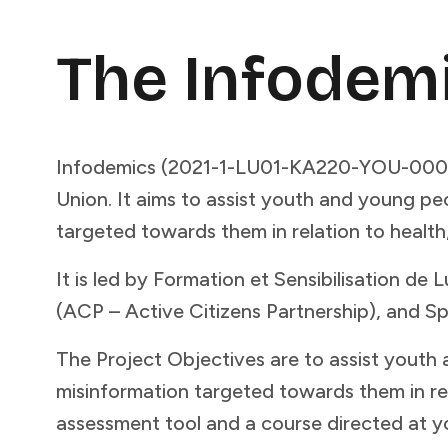
The Infodemics Initiative​​​​‌ ‍ ​‍​‍‌‍ ‌ ​‍‌‍‍‌‌‍‌ ‌‍‍‌‌‍ ‍​‍​‍​ ‍‍​‍​‍‌ ​ ‌‍​‌‌‍ ‍‌‍‍‌‌ ‌​‌ ‍‌​‍ ‍‌‍‍‌‌‍ ​‍​‍​‍ ​​‍​‍‌‍‍​‌ ​‍‌‍‌‌‌‍‌‍​‍​‍​ ‍‍​‍​‍​‍ ‌ ​ ‌ ‌​‌ ‌‌‌‍‌​‌‍‍‌‌‍ ​‍ ‌‍‍‌‌‍ ‍‌ ‌​‌‍‌‌‌‍ ‍‌ ‌​​‍ ‌‍‌‌‌‍‌​‌‍‍‌‌ ‌​​‍ ‌‍ ‌‌‍ ‌‍‌​‌‍‌‌​ ‌‌ ​​‌ ​‍‌‍‌‌‌ ​ ‌‍‌‌‌‍ ‍‌ ‌​‌‍​‌‌ ‌​‌‍‍‌‌‍ ‌‍ ‍​ ‍ ‌‍‍‌‌‍‌​​ ‌​ ‌‌​ ​‍‌‍​ ​ ‌​‌‍​ ​ ‌‌​ ​‍‌‍‌​​‍ ‌‌‍​‍‌‍‌‍​ ‌‌​ ‍​​‍ ‌​ ‌​‌‍‌‌​ ‍‌‌‍‌‍​‍ ‌​ ‍​​ ‌ ​ ‌‌​ ‌‍​‍ ‌​ ‍​‌‍​‍​ ‌​​ ‌‌​ ​​​ ​ ‌‍‌‌​ ​‍​ ‌ ​ ​‌‌‍​‌​ ‌‌​ ‍ ‌ ‌​‌ ‍‌‌ ​​‌‍‌‌​ ‌‌ ​​‌ ​‍‌‍ ‌‍‍‍‌‍‌‌‌‍​ ‌ ‌​​ ‍ ‌ ​​‌‍​‌‌ ‌​‌‍‍​​ ‌‌‍​ ‌ ‌‌‌ ​ ‌ ‌​‌‍ ‌‍ ‌‌‌​ ‌‍‌‌‌‍​ ‌ ‌​‌‍‍‌‌‍ ‌‍ ‍‌ ​ ​‍‌‌​ ‌‌‌​​‍‌‌ ‌‍‍ ‌‍‌‌‌ ‍‌​‍‌‌​ ​ ‌​‌​​‍‌‌​ ​ ‌​‌​​‍‌‌​ ​‍​ ​‍‌‍‌‌​ ‌‍‌‍‌‍‌‍​‍‌‍‌​​ ‌​​ ‌ ‌‍​‍​ ​​​ ‌‍​ ​​​ ‌​​‍‌‌​ ​‍​ ​‍​
Infodemics (2021-1-LU01-KA220-YOU-000028
Union. It aims to assist youth and young pe
targeted towards them in relation to health, mental health, wellness, and wellbeing.​​​​‌ ‍ ​‍​‍‌‍ ‌ ​‍‌‍‍‌‌‍‌ ‌‍‍‌‌‍ ‍​‍​‍​ ‍‍​‍​‍‌ ​ ‌‍​‌‌‍ ‍‌‍‍‌‌ ‌​‌ ‍‌​‍ ‍‌‍‍‌‌‍ ​‍​‍​‍ ​​‍​‍‌‍‍​‌ ​‍‌‍‌‌‌‍‌‍​‍​‍​ ‍‍​‍​‍​‍ ‌ ​ ‌ ‌​‌ ‌‌‌‍‌​‌‍‍‌‌‍ ​‍ ‌‍‍‌‌‍ ‍‌ ‌​‌‍‌‌‌‍ ‍‌ ‌​​‍ ‌‍‌‌‌‍‌​‌‍‍‌‌ ‌​​‍ ‌‍ ‌‌‍ ‌‍‌​‌‍‌‌​ ‌‌ ​​‌ ​‍‌‍‌‌‌ ​ ‌‍‌‌‌‍ ‍‌ ‌​‌‍​‌‌ ‌​‌‍‍‌‌‍ ‌‍ ‍​ ‍ ‌‍‍‌‌‍‌​​ ‌​ ‌‌​ ​‍‌‍​ ​ ‌​‌‍​ ​ ‌‌​ ​‍‌‍‌​​‍ ‌‌‍​‍‌‍‌‍​ ‌‌​ ‍​​‍ ‌​ ‌​‌‍‌‌​ ‍‌‌‍‌‍​‍ ‌​ ‍​​ ‌ ​ ‌‌​ ‌‍​‍ ‌​ ‍​‌‍​‍​ ‌​​ ‌‌​ ​​​ ​ ‌‍‌‌​ ​‍​ ‌ ​ ​‌‌‍​‌​ ‌‌​ ‍ ‌ ‌​‌ ‍‌‌ ​​‌‍‌‌​ ‌‌ ​​‌ ​‍‌‍ ‌‍‍‍‌‍‌‌‌‍​ ‌ ‌​​ ‍ ‌ ​​‌‍​‌‌ ‌​‌‍‍​​ ‌‌‍​ ‌ ‌‌‌ ​ ‌ ‌​‌‍ ‌‍ ‌‌‌​ ‌‍‌‌‌‍​ ‌ ‌​‌‍‍‌‌‍ ‌‍ ‍‌ ​ ​‍‌‌​ ‌‌‌​​‍‌‌ ‌‍‍ ‌‍‌‌‌ ‍‌​‍‌‌​ ​ ‌​‌​​‍‌‌​ ​ ‌​‌​​‍‌‌​ ​‍​ ​‍‌‍‌‌​ ‌‍‌‍‌‍‌‍​‍‌‍‌​​ ‌​​ ‌ ‌‍​‍​ ​​​ ‌‍​ ​​​ ‌​​‍‌‌​ ​‍​ ​‍​‍‌‌​ ‌‌‌​‌​​‍ ‍‌‍​ ‌‍ ‌‍ ‍‌ ‌​‌‍‌‌‌‍ ‍‌ ‌​​‍‌‌​ ‌‌‌​​‍‌‌ ‌‍‍ ‌‍‌‌‌ ‍‌​‍‌‌​ ​ ‌​‌​​‍‌‌​ ​ ‌​‌​​‍‌‌​ ​‍​ ​‍‌‍​ ​ ‍​​ ‌‍​ ‍‌​ ‌‌‌‍‌‍​ ‌‍​ ​‌​ ​ ​ ​​​ ​​​ ​‌​‍‌‌​ ​‍​ ​‍​‍‌‌​ ‌‌‌​‌​​‍ ‍‌‍​ ‌‍‍​‌‍‍‌‌‍ ​‌‍‌​‌ ​‍‌‍‌‌‌‍ ‍​‍‌‌​ ‌‌‌​​‍‌‌ ‌‍‍ ‌‍‌‌‌ ‍‌​‍‌‌​ ​ ‌​‌​​‍‌‌​ ​ ‌​‌​​‍‌‌​ ​‍​ ​‍‌‍‌​​ ​‍​ ‍​​ ‍​​ ‌‌‌‍​ ​ ​‍​ ‌‍​ ‌‍‌‍‌‍‌‍​ ‌‍‌​​‍‌‌​ 
It is led by Formation et Sensibilisation 
(ACP – Active Citizens Partnership), and Spain (Pontydysgu).​​​​‌ ‍ ​‍​‍‌‍ ‌ ​‍‌‍‍‌‌‍‌ ‌‍‍‌‌‍ ‍​‍​‍​ ‍‍​‍​‍‌ ​ ‌‍​‌‌‍ ‍‌‍‍‌‌ ‌​‌ ‍‌​‍ ‍‌‍‍‌‌‍ ​‍​‍​‍ ​​‍​‍‌‍‍​‌ ​‍‌‍‌‌‌‍‌‍​‍​‍​ ‍‍​‍​‍​‍ ‌ ​ ‌ ‌​‌ ‌‌‌‍‌​‌‍‍‌‌‍ ​‍ ‌‍‍‌‌‍ ‍‌ ‌​‌‍‌‌‌‍ ‍‌ ‌​​‍ ‌‍‌‌‌‍‌​‌‍‍‌‌ ‌​​‍ ‌‍ ‌‌‍ ‌‍‌​‌‍‌‌​ ‌‌ ​​‌ ​‍‌‍‌‌‌ ​ ‌‍‌‌‌‍ ‍‌ ‌​‌‍​‌‌ ‌​‌‍‍‌‌‍ ‌‍ ‍​ ‍ ‌‍‍‌‌‍‌​​ ‌​ ‌‌​ ​‍‌‍​ ​ ‌​‌‍​ ​ ‌‌​ ​‍‌‍‌​​‍ ‌‌‍​‍‌‍‌‍​ ‌‌​ ‍​​‍ ‌​ ‌​‌‍‌‌​ ‍‌‌‍‌‍​‍ ‌​ ‍​​ ‌ ​ ‌‌​ ‌‍​‍ ‌​ ‍​‌‍​‍​ ‌​​ ‌‌​ ​​​ ​ ‌‍‌‌​ ​‍​ ‌ ​ ​‌‌‍​‌​ ‌‌​ ‍ ‌ ‌​‌ ‍‌‌ ​​‌‍‌‌​ ‌‌ ​​‌ ​‍‌‍ ‌‍‍‍‌‍‌‌‌‍​ ‌ ‌​​ ‍ ‌ ​​‌‍​‌‌ ‌​‌‍‍​​ ‌‌‍​ ‌ ‌‌‌ ​ ‌ ‌​‌‍ ‌‍ ‌‌‌​ ‌‍‌‌‌‍​ ‌ ‌​‌‍‍‌‌‍ ‌‍ ‍‌ ​ ​‍‌‌​ ‌‌‌​​‍‌‌ ‌‍‍ ‌‍‌‌‌ ‍‌​‍‌‌​ ​ ‌​‌​​‍‌‌​ ​ ‌​‌​​‍‌‌​ ​‍​ ​‍‌‍‌‌​ ‌‍‌‍‌‍‌‍​‍‌‍‌​​ ‌​​ ‌ ‌‍​‍​ ​​​ ‌‍​ ​​​ ‌​​‍‌‌​ ​‍​ ​‍​‍‌‌​ ‌‌‌​‌​​‍ ‍‌‍​ ‌‍ ‌‍ ‍‌ ‌​‌‍‌‌‌‍ ‍‌ ‌​​‍‌‌​ ‌‌‌​​‍‌‌ ‌‍‍ ‌‍‌‌‌ ‍‌​‍‌‌​ ​ ‌​‌​​‍‌‌​ ​ ‌​‌​​‍‌‌​ ​‍​ ​‍​ ​‌‌‍​‍​ ‌‍​ ​ ​ ‌‌​ ‌‌​ ‌ ​ ​​‌‍‌‍​ ​ ​ ‌‍​ ‌‌​‍‌‌​ ​‍​ ​‍​‍‌‌​ ‌‌‌​‌​​‍ ‍‌‍​ ‌‍‍​‌‍‍‌‌‍ ​‌‍‌​‌ ​‍‌‍‌‌‌‍ ‍​‍‌‌​ ‌‌‌​​‍‌‌ ‌‍‍ ‌‍‌‌‌ ‍‌​‍‌‌​ ​ ‌​‌​​‍‌‌​ ​ ‌​‌​​‍‌‌​ ​‍​ ​‍​ ‌‍‌‍‌‍​ ​​​ ​ ​ ‌ ‌‍‌‌‌‍‌‌‌‍​‍​ ​ ‌‍‌​‌‍​ ​ ​​​‍‌‌​ ​‍​ ​‍​‍‌‌​ ‌‌‌​‌​​‍ ‍‌ ‌​‌‍‌‌‌ ‍​‌ ‌​​ ‌‍​‍‌‍​‌‌ ​ ‌‍‌‌‌‌‌‌‌ ​‍‌‍ ​​ ‌​‍‌‌​ ​‍‌​‌‍‌ ​ ‌ ‌​‌ ‌‌‌‍‌​‌‍‍‌‌‍ ​‍‌‍‌‍‍‌‌‍‌​​ ‌​ ‌‌​ ​‍‌‍​ ​ ‌​‌‍​ ​ ‌‌​ ​‍‌‍‌​​‍ ‌‌‍​‍‌‍‌‍​ ‌‌​ ‍​​‍ ‌​ ‌​‌‍‌‌​ ‍‌‌‍‌‍​‍ ‌​ ‍​​ ‌ ​ ‌‌​ ‌‍​‍ ‌​ ‍​‌‍​‍​ ‌​​ ‌‌​ ​​​ ​ ‌‍‌‌​ ​‍​ ‌ ​ ​‌‌‍​‌​ ‌‌​‍‌‍‌ ‌​‌ ‍‌‌ ​​‌‍‌‌​ ‌‌ ​​‌ ​‍‌‍ ‌‍‍‍‌‍‌‌‌‍​ ‌ ‌​​‍‌‍‌ ​​‌‍​‌‌ ‌​‌‍‍​​ ‌‌‍​ ‌ ‌‌‌ ​ ‌ ‌​‌‍ ‌‍ ‌‌‌​ ‌‍‌‌‌‍​ ‌ ‌​‌‍‍‌‌‍ ‌‍ ‍‌
The Project Objectives are to assist youth
misinformation targeted towards them in rela
assessment tool and a course directed at youth, alongside an accompanying kit for youth workers and educators.​​​​‌ ‍ ​‍​‍‌‍ ‌ ​‍‌‍‍‌‌‍‌ ‌‍‍‌‌‍ ‍​‍​‍​ ‍‍​‍​‍‌ ​ ‌‍​‌‌‍ ‍‌‍‍‌‌ ‌​‌ ‍‌​‍ ‍‌‍‍‌‌‍ ​‍​‍​‍ ​​‍​‍‌‍‍​‌ ​‍‌‍‌‌‌‍‌‍​‍​‍​ ‍‍​‍​‍​‍ ‌ ​ ‌ ‌​‌ ‌‌‌‍‌​‌‍‍‌‌‍ ​‍ ‌‍‍‌‌‍ ‍‌ ‌​‌‍‌‌‌‍ ‍‌ ‌​​‍ ‌‍‌‌‌‍‌​‌‍‍‌‌ ‌​​‍ ‌‍ ‌‌‍ ‌‍‌​‌‍‌‌​ ‌‌ ​​‌ ​‍‌‍‌‌‌ ​ ‌‍‌‌‌‍ ‍‌ ‌​‌‍​‌‌ ‌​‌‍‍‌‌‍ ‌‍ ‍​ ‍ ‌‍‍‌‌‍‌​​ ‌​ ‌‌​ ​‍‌‍​ ​ ‌​‌‍​ ​ ‌‌​ ​‍‌‍‌​​‍ ‌‌‍​‍‌‍‌‍​ ‌‌​ ‍​​‍ ‌​ ‌​‌‍‌‌​ ‍‌‌‍‌‍​‍ ‌​ ‍​​ ‌ ​ ‌‌​ ‌‍​‍ ‌​ ‍​‌‍​‍​ ‌​​ ‌‌​ ​​​ ​ ‌‍‌‌​ ​‍​ ‌ ​ ​‌‌‍​‌​ ‌‌​ ‍ ‌ ‌​‌ ‍‌‌ ​​‌‍‌‌​ ‌‌ ​​‌ ​‍‌‍ ‌‍‍‍‌‍‌‌‌‍​ ‌ ‌​​ ‍ ‌ ​​‌‍​‌‌ ‌​‌‍‍​​ ‌‌‍​ ‌ ‌‌‌ ​ ‌ ‌​‌‍ ‌‍ ‌‌‌​ ‌‍‌‌‌‍​ ‌ ‌​‌‍‍‌‌‍ ‌‍ ‍‌ ​ ​‍‌‌​ ‌‌‌​​‍‌‌ ‌‍‍ ‌‍‌‌‌ ‍‌​‍‌‌​ ​ ‌​‌​​‍‌‌​ ​ ‌​‌​​‍‌‌​ ​‍​ ​‍‌‍‌‌​ ‌‍‌‍‌‍‌‍​‍‌‍‌​​ ‌​​ ‌ ‌‍​‍​ ​​​ ‌‍​ ​​​ ‌​​‍‌‌​ ​‍​ ​‍​‍‌‌​ ‌‌‌​‌​​‍ ‍‌‍​