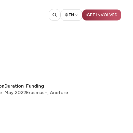
EN
GET INVOLVED​​​​‌ ‍ ​‍​‍‌‍ ‌ ​‍‌‍‍‌‌‍‌ ‌‍‍‌‌‍ ‍​‍​‍​ ‍‍​‍​‍‌ ​ ‌‍​‌‌‍ ‍‌‍‍‌‌ ‌​‌ ‍‌​‍ ‍‌‍‍‌‌‍ ​‍​‍​‍ ​​‍​‍‌‍‍​‌ ​‍‌‍‌‌‌‍‌‍​‍​‍​ ‍‍​‍​‍​‍ ‌ ​ ‌ ‌​‌ ‌‌‌‍‌​‌‍‍‌‌‍ ​‍ ‌‍‍‌‌‍ ‍‌ ‌​‌‍‌‌‌‍ ‍‌ ‌​​‍ ‌‍‌‌‌‍‌​‌‍‍‌‌ ‌​​‍ ‌‍ ‌‌‍ ‌‍‌​‌‍‌‌​ ‌‌ ​​‌ ​‍‌‍‌‌‌ ​ ‌‍‌‌‌‍ ‍‌ ‌​‌‍​‌‌ ‌​‌‍‍‌‌‍ ‌‍ ‍​ ‍ ‌‍‍‌‌‍‌​​ ‌‌ ​ ‌‍‍‌‌ ‌​‌‍‌‌‌‌​ ‌‍‌‌‌ ‌​‌ ‌​‌‍‍‌‌‍ ‍‌‍‌ ‌ ​ ​ ‍ ‌ ‌​‌ ‍‌‌ ​​‌‍‌‌​ ‌‌ ​ ‌‍‍‌‌ ‌​‌‍‌‌‌‌​ ‌‍‌‌‌ ‌​‌ ‌​‌‍‍‌‌‍ ‍‌‍‌ ‌ ​ ​ ‍ ‌ ​​‌‍​‌‌ ‌​‌‍‍​​ ‌‌‍ ‍‌‍​‌‌ ‌‍‌‍​‍‌‍​‌‌ ​‍​‍ ‍‌‍​ ‌ ‌​‌‍​‌‌​​‍‌ ‌‌‌ ‌​‌ ‌​‌‍ ‌‍ ‍​‍ ‍‌ ‌​‌‍‌‌‌ ‍​‌ ‌​​ ‌‍​‍‌‍​‌‌ ​ ‌‍‌‌‌‌‌‌‌ ​‍‌‍ ​​ ‌​‍‌‌​ ​‍‌​‌‍‌ ​ ‌ ‌​‌ ‌‌‌‍‌​‌‍‍‌‌‍ ​‍‌‍‌‍‍‌‌‍‌​​ ‌‌ ​ ‌‍‍‌‌ ‌​‌‍‌‌‌‌​ ‌‍‌‌‌ ‌​‌ ‌​‌‍‍‌‌‍ ‍‌‍‌ ‌ ​ ​‍‌‍‌ ‌​‌ ‍‌‌ ​​‌‍‌‌​ ‌‌ ​ ‌‍‍‌‌ ‌​‌‍‌‌‌‌​ ‌‍‌‌‌ ‌​‌ ‌​‌‍‍‌‌‍ ‍‌‍‌ ‌ ​ ​‍‌‍‌ ​​‌‍​‌‌ ‌​‌‍‍​​ ‌‌‍ ‍‌‍​‌‌ ‌‍‌‍​‍‌‍​‌‌ ​‍​‍ ‍‌‍​ ‌ ‌​‌‍​‌‌​​‍‌ ‌‌‌ ‌​‌ ‌​‌‍ ‌‍ ‍​‍ ‍‌ ‌​‌‍‌‌‌ ‍​‌ ‌​​‍‌‍‌ ​​‌‍‌‌‌ ​‍‌ ​ ‌ ​​‌‍‌‌‌‍​ ‌ ‌​‌‍‍‌‌ ‌‍‌‍‌‌​ ‌‌ ​​‌ ‌‌‌‍​‍‌‍ ​‌‍‍‌‌ ​ ‌‍‍​‌‍‌‌‌‍‌​​‍​‍‌ ‌
on
Duration
Funding
​‍​ ​‍​‍‌‌​ ‌‌‌​‌​​‍ ‍‌‍‍‌‌‍ ‍‌‍‌‍‌‍ ​‍‌‍‌ ​​‌‍‌‌‌ ​‍‌ ​ ‌ ​​‌‍‌‌‌‍​ ‌ ‌​‌‍‍‌‌ ‌‍‌‍‌‌​ ‌‌ ​​‌ ‌‌‌‍​‍‌‍ ​‌‍‍‌‌ ​ ‌‍‍​‌‍‌‌‌‍‌​​‍​‍‌ ‌
May 2022​​​​‌ ‍ ​‍​‍‌‍ ‌ ​‍‌‍‍‌‌‍‌ ‌‍‍‌‌‍ ‍​‍​‍​ ‍‍​‍​‍‌ ​ ‌‍​‌‌‍ ‍‌‍‍‌‌ ‌​‌ ‍‌​‍ ‍‌‍‍‌‌‍ ​‍​‍​‍ ​​‍​‍‌‍‍​‌ ​‍‌‍‌‌‌‍‌‍​‍​‍​ ‍‍​‍​‍​‍ ‌ ​ ‌ ‌​‌ ‌‌‌‍‌​‌‍‍‌‌‍ ​‍ ‌‍‍‌‌‍ ‍‌ ‌​‌‍‌‌‌‍ ‍‌ ‌​​‍ ‌‍‌‌‌‍‌​‌‍‍‌‌ ‌​​‍ ‌‍ ‌‌‍ ‌‍‌​‌‍‌‌​ ‌‌ ​​‌ ​‍‌‍‌‌‌ ​ ‌‍‌‌‌‍ ‍‌ ‌​‌‍​‌‌ ‌​‌‍‍‌‌‍ ‌‍ ‍​ ‍ ‌‍‍‌‌‍‌​​ ‌​ ‌‌​ ​‍‌‍​ ​ ‌​‌‍​ ​ ‌‌​ ​‍‌‍‌​​‍ ‌‌‍​‍‌‍‌‍​ ‌‌​ ‍​​‍ ‌​ ‌​‌‍‌‌​ ‍‌‌‍‌‍​‍ ‌​ ‍​​ ‌ ​ ‌‌​ ‌‍​‍ ‌​ ‍​‌‍​‍​ ‌​​ ‌‌​ ​​​ ​ ‌‍‌‌​ ​‍​ ‌ ​ ​‌‌‍​‌​ ‌‌​ ‍ ‌ ‌​‌ ‍‌‌ ​​‌‍‌‌​ ‌‌ ​​‌ ​‍‌‍ ‌‍‍‍‌‍‌‌‌‍​ ‌ ‌​​ ‍ ‌ ​​‌‍​‌‌ ‌​‌‍‍​​ ‌‌‍‌​‌‍‌‌‌ ‌​‌‍​‌‌‍‍‌‌‍ ​‌ ​ ​‍‌‌​ ‌‌‌​​‍‌‌ ‌‍‍ ‌‍‌‌‌ ‍‌​‍‌‌​ ​ ‌​‌​​‍‌‌​ ​ ‌​‌​​‍‌‌​ ​‍​ ​‍​ ​‌‌‍‌‍​ ‌​​ ‍‌​ ‌‍‌‍​‌‌‍​‌​ ​‌​ ‌‌‌‍‌​​ ‍‌‌‍​‌​‍‌‌​ ​‍​ ​‍​‍‌‌​ ‌‌‌​‌​​‍ ‍‌‍‍‌‌‍ ‍‌‍‌‍‌‍ ​ ‌‍​‍‌‍​‌‌ ​ ‌‍‌‌‌‌‌‌‌ ​‍‌‍ ​​ ‌​‍‌‌​ ​‍‌​‌‍‌ ​ ‌ ‌​‌ ‌‌‌‍‌​‌‍‍‌‌‍ ​‍‌‍‌‍‍‌‌‍‌​​ ‌​ ‌‌​ ​‍‌‍​ ​ ‌​‌‍​ ​ ‌‌​ ​‍‌‍‌​​‍ ‌‌‍​‍‌‍‌‍​ ‌‌​ ‍​​‍ ‌​ ‌​‌‍‌‌​ ‍‌‌‍‌‍​‍ ‌​ ‍​​ ‌ ​ ‌‌​ ‌‍​‍ ‌​ ‍​‌‍​‍​ ‌​​ ‌‌​ ​​​ ​ ‌‍‌‌​ ​‍​ ‌ ​ ​‌‌‍​‌​ ‌‌​‍‌‍‌ ‌​‌ ‍‌‌ ​​‌‍‌‌​ ‌‌ ​​‌ ​‍‌‍ ‌‍‍‍‌‍‌‌‌‍​ ‌ ‌​​‍‌‍‌ ​​‌‍​‌‌ ‌​‌‍‍​​ ‌‌‍‌​‌‍‌‌‌ ‌​‌‍​‌‌‍‍‌‌‍ ​‌ ​ ​‍‌‌​ ‌‌‌​​‍‌‌ ‌‍‍ ‌‍‌‌‌ ‍‌​‍‌‌​ ​ ‌​‌​​‍‌‌​ ​ ‌​‌​​‍‌‌​ ​‍​ ​‍​ ​‌‌‍‌‍​ ‌​​ ‍‌​ ‌‍‌‍​‌‌‍​‌​ ​‌​ ‌‌‌‍‌​​ ‍‌‌‍​‌​‍‌‌​ ​‍​ ​‍​‍‌‌​ ‌‌‌​‌​​‍ ‍‌‍‍‌‌‍ ‍‌‍‌‍‌‍ ​‍‌‍‌ ​​‌‍‌‌‌ ​‍‌ ​ ‌ ​​‌‍‌‌‌‍​ ‌ ‌​‌‍‍‌‌ ‌‍‌‍‌‌​ ‌‌ ​​‌ ‌‌‌‍​‍‌‍ ​‌‍‍‌‌ ​ ‌‍‍​‌‍‌‌‌‍‌​​‍​‍‌ ‌
Erasmus+, Anefore​​​​‌ ‍ ​‍​‍‌‍ ‌ ​‍‌‍‍‌‌‍‌ ‌‍‍‌‌‍ ‍​‍​‍​ ‍‍​‍​‍‌ ​ ‌‍​‌‌‍ ‍‌‍‍‌‌ ‌​‌ ‍‌​‍ ‍‌‍‍‌‌‍ ​‍​‍​‍ ​​‍​‍‌‍‍​‌ ​‍‌‍‌‌‌‍‌‍​‍​‍​ ‍‍​‍​‍​‍ ‌ ​ ‌ ‌​‌ ‌‌‌‍‌​‌‍‍‌‌‍ ​‍ ‌‍‍‌‌‍ ‍‌ ‌​‌‍‌‌‌‍ ‍‌ ‌​​‍ ‌‍‌‌‌‍‌​‌‍‍‌‌ ‌​​‍ ‌‍ ‌‌‍ ‌‍‌​‌‍‌‌​ ‌‌ ​​‌ ​‍‌‍‌‌‌ ​ ‌‍‌‌‌‍ ‍‌ ‌​‌‍​‌‌ ‌​‌‍‍‌‌‍ ‌‍ ‍​ ‍ ‌‍‍‌‌‍‌​​ ‌​ ‌‌​ ​‍‌‍​ ​ ‌​‌‍​ ​ ‌‌​ ​‍‌‍‌​​‍ ‌‌‍​‍‌‍‌‍​ ‌‌​ ‍​​‍ ‌​ ‌​‌‍‌‌​ ‍‌‌‍‌‍​‍ ‌​ ‍​​ ‌ ​ ‌‌​ ‌‍​‍ ‌​ ‍​‌‍​‍​ ‌​​ ‌‌​ ​​​ ​ ‌‍‌‌​ ​‍​ ‌ ​ ​‌‌‍​‌​ ‌‌​ ‍ ‌ ‌​‌ ‍‌‌ ​​‌‍‌‌​ ‌‌ ​​‌ ​‍‌‍ ‌‍‍‍‌‍‌‌‌‍​ ‌ ‌​​ ‍ ‌ ​​‌‍​‌‌ ‌​‌‍‍​​ ‌‌‍‌​‌‍‌‌‌ ‌​‌‍​‌‌‍‍‌‌‍ ​‌ ​ ​‍‌‌​ ‌‌‌​​‍‌‌ ‌‍‍ ‌‍‌‌‌ ‍‌​‍‌‌​ ​ ‌​‌​​‍‌‌​ ​ ‌​‌​​‍‌‌​ ​‍​ ​‍​ ‍‌​ ‌ ​ ‌‍​ ‍​​ ​ ​ ​‌‌‍​‌​ ‍‌​ ‍​​ ‌‌​ ​ ​ ‌ ​‍‌‌​ ​‍​ ​‍​‍‌‌​ ‌‌‌​‌​​‍ ‍‌‍‍‌‌‍ ‍‌‍‌‍‌‍ ​ ‌‍​‍‌‍​‌‌ ​ ‌‍‌‌‌‌‌‌‌ ​‍‌‍ ​​ ‌​‍‌‌​ ​‍‌​‌‍‌ ​ ‌ ‌​‌ ‌‌‌‍‌​‌‍‍‌‌‍ ​‍‌‍‌‍‍‌‌‍‌​​ ‌​ ‌‌​ ​‍‌‍​ ​ ‌​‌‍​ ​ ‌‌​ ​‍‌‍‌​​‍ ‌‌‍​‍‌‍‌‍​ ‌‌​ ‍​​‍ ‌​ ‌​‌‍‌‌​ ‍‌‌‍‌‍​‍ ‌​ ‍​​ ‌ ​ ‌‌​ ‌‍​‍ ‌​ ‍​‌‍​‍​ ‌​​ ‌‌​ ​​​ ​ ‌‍‌‌​ ​‍​ ‌ ​ ​‌‌‍​‌​ ‌‌​‍‌‍‌ ‌​‌ ‍‌‌ ​​‌‍‌‌​ ‌‌ ​​‌ ​‍‌‍ ‌‍‍‍‌‍‌‌‌‍​ ‌ ‌​​‍‌‍‌ ​​‌‍​‌‌ ‌​‌‍‍​​ ‌‌‍‌​‌‍‌‌‌ ‌​‌‍​‌‌‍‍‌‌‍ ​‌ ​ ​‍‌‌​ ‌‌‌​​‍‌‌ ‌‍‍ ‌‍‌‌‌ ‍‌​‍‌‌​ ​ ‌​‌​​‍‌‌​ ​ ‌​‌​​‍‌‌​ ​‍​ ​‍​ ‍‌​ ‌ ​ ‌‍​ ‍​​ ​ ​ ​‌‌‍​‌​ ‍‌​ ‍​​ ‌‌​ ​ ​ ‌ ​‍‌‌​ ​‍​ ​‍​‍‌‌​ ‌‌‌​‌​​‍ ‍‌‍‍‌‌‍ ‍‌‍‌‍‌‍ ​‍‌‍‌ ​​‌‍‌‌‌ ​‍‌ ​ ‌ ​​‌‍‌‌‌‍​ ‌ ‌​‌‍‍‌‌ ‌‍‌‍‌‌​ ‌‌ ​​‌ ‌‌‌‍​‍‌‍ ​‌‍‍‌‌ ​ ‌‍‍​‌‍‌‌‌‍‌​​‍​‍‌ ‌