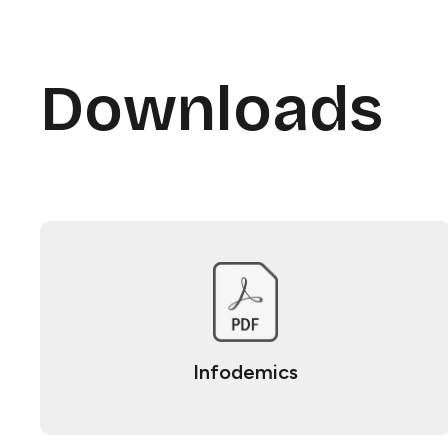
Downloads
Infodemics​​​​‌ ‍ ​‍​‍‌‍ ‌ ​‍‌‍‍‌‌‍‌ ‌‍‍‌‌‍ ‍​‍​‍​ ‍‍​‍​‍‌ ​ ‌‍​‌‌‍ ‍‌‍‍‌‌ ‌​‌ ‍‌​‍ ‍‌‍‍‌‌‍ ​‍​‍​‍ ​​‍​‍‌‍‍​‌ ​‍‌‍‌‌‌‍‌‍​‍​‍​ ‍‍​‍​‍​‍ ‌ ​ ‌ ‌​‌ ‌‌‌‍‌​‌‍‍‌‌‍ ​‍ ‌‍‍‌‌‍ ‍‌ ‌​‌‍‌‌‌‍ ‍‌ ‌​​‍ ‌‍‌‌‌‍‌​‌‍‍‌‌ ‌​​‍ ‌‍ ‌‌‍ ‌‍‌​‌‍‌‌​ ‌‌ ​​‌ ​‍‌‍‌‌‌ ​ ‌‍‌‌‌‍ ‍‌ ‌​‌‍​‌‌ ‌​‌‍‍‌‌‍ ‌‍ ‍​ ‍ ‌‍‍‌‌‍‌​​ ‌​ ‌‌​ ​‍‌‍​ ​ ‌​‌‍​ ​ ‌‌​ ​‍‌‍‌​​‍ ‌‌‍​‍‌‍‌‍​ ‌‌​ ‍​​‍ ‌​ ‌​‌‍‌‌​ ‍‌‌‍‌‍​‍ ‌​ ‍​​ ‌ ​ ‌‌​ ‌‍​‍ ‌​ ‍​‌‍​‍​ ‌​​ ‌‌​ ​​​ ​ ‌‍‌‌​ ​‍​ ‌ ​ ​‌‌‍​‌​ ‌‌​ ‍ ‌ ‌​‌ ‍‌‌ ​​‌‍‌‌​ ‌‌ ​​‌ ​‍‌‍ ‌‍‍‍‌‍‌‌‌‍​ ‌ ‌​​ ‍ ‌ ​​‌‍​‌‌ ‌​‌‍‍​​ ‌‌‍‌​‌‍ ‌ ‌ ‌‍ ‍‌‍ ​‌‍ ‌‍​‌‌‍‌​‌ ​ ‌‌​ ‌‍‌‌‌‍​ ‌ ‌​‌‍‍‌‌‍ ‌‍ ‍‌ ​ ​‍‌‌​ ‌‌‌​​‍‌‌ ‌‍‍ ‌‍‌‌‌ ‍‌​‍‌‌​ ​ ‌​‌​​‍‌‌​ ​ ‌​‌​​‍‌‌​ ​‍​ ​‍​ ‌‌​ ‍​​ ​​​ ​‌​ ‌​‌‍​‌‌‍‌​‌‍‌‌​ ​ ‌‍‌​​ ‍​‌‍​ ​‍‌‌​ ​‍​ ​‍​‍‌‌​ ‌‌‌​‌​​‍ ‍‌‍‌​‌‍ ‌ ‌ ‌‍ ‍‌‍ ​‌‍ ‌‍​‌‌‍‌​‌ ​ ​‍‌‌​ ‌‌‌​​‍‌‌ ‌‍‍ ‌‍‌‌‌ ‍‌​‍‌‌​ ​ ‌​‌​​‍‌‌​ ​ ‌​‌​​‍‌‌​ ​‍​ ​‍​ ‌‍​ ​​​ ​ ​ ‍​​ ‌ ​ ‍‌​ ‍‌​ ​‌​ ​‌​ ‍‌‌‍‌‌​ ‌‌​‍‌‌​ ​‍​ ​‍​‍‌‌​ ‌‌‌​‌​​‍ ‍‌‍ ‍‌‍​‌‌‍ ‌‌‍‌‌​ ‌‍​‍‌‍​‌‌ ​ ‌‍‌‌‌‌‌‌‌ ​‍‌‍ ​​ ‌​‍‌‌​ ​‍‌​‌‍‌ ​ ‌ ‌​‌ ‌‌‌‍‌​‌‍‍‌‌‍ ​‍‌‍‌‍‍‌‌‍‌​​ ‌​ ‌‌​ ​‍‌‍​ ​ ‌​‌‍​ ​ ‌‌​ ​‍‌‍‌​​‍ ‌‌‍​‍‌‍‌‍​ ‌‌​ ‍​​‍ ‌​ ‌​‌‍‌‌​ ‍‌‌‍‌‍​‍ ‌​ ‍​​ ‌ ​ ‌‌​ ‌‍​‍ ‌​ ‍​‌‍​‍​ ‌​​ ‌‌​ ​​​ ​ ‌‍‌‌​ ​‍​ ‌ ​ ​‌‌‍​‌​ ‌‌​‍‌‍‌ ‌​‌ ‍‌‌ ​​‌‍‌‌​ ‌‌ ​​‌ ​‍‌‍ ‌‍‍‍‌‍‌‌‌‍​ ‌ ‌​​‍‌‍‌ ​​‌‍​‌‌ ‌​‌‍‍​​ ‌‌‍‌​‌‍ ‌ ‌ ‌‍ ‍‌‍ ​‌‍ ‌‍​‌‌‍‌​‌ ​ ‌‌​ ‌‍‌‌‌‍​ ‌ ‌​‌‍‍‌‌‍ ‌‍ ‍‌ ​ ​‍‌‌​ ‌‌‌​​‍‌‌ ‌‍‍ ‌‍‌‌‌ ‍‌​‍‌‌​ ​ ‌​‌​​‍‌‌​ ​ ‌​‌​​‍‌‌​ ​‍​ ​‍​ ‌‌​ ‍​​ ​​​ ​‌​ ‌​‌‍​‌‌‍‌​‌‍‌‌​ ​ ‌‍‌​​ ‍​‌‍​ ​‍‌‌​ ​‍​ ​‍​‍‌‌​ ‌‌‌​‌​​‍ ‍‌‍‌​‌‍ ‌ ‌ ‌‍ ‍‌‍ ​‌‍ ‌‍​‌‌‍‌​‌ ​ ​‍‌‌​ ‌‌‌​​‍‌‌ ‌‍‍ ‌‍‌‌‌ ‍‌​‍‌‌​ ​ ‌​‌​​‍‌‌​ ​ ‌​‌​​‍‌‌​ ​‍​ ​‍​ ‌‍​ ​​​ ​ ​ ‍​​ ‌ ​ ‍‌​ ‍‌​ ​‌​ ​‌​ ‍‌‌‍‌‌​ ‌‌​‍‌‌​ ​‍​ ​‍​‍‌‌​ ‌‌‌​‌​​‍ ‍‌‍ ‍‌‍​‌‌‍ ‌‌‍‌‌​‍‌‍‌ ​​‌‍‌‌‌ ​‍‌ ​ ‌ ​​‌‍‌‌‌‍​ ‌ ‌​‌‍‍‌‌ ‌‍‌‍‌‌​ ‌‌ ​​‌ ‌‌‌‍​‍‌‍ ​‌‍‍‌‌ ​ ‌‍‍​‌‍‌‌‌‍‌​​‍​‍‌ ‌