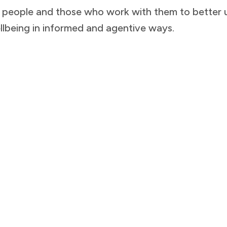
people and those who work with them to better u
‌​‌​​‍ ‍‌ ‌​‌‍‌‌‌ ‍​‌ ‌​​ ‌‍​‍‌‍​‌‌ ​ ‌‍‌‌‌‌‌‌‌ ​‍‌‍ ​​ ‌​‍‌‌​ ​‍‌​‌‍‌ ​ ‌ ‌​‌ ‌‌‌‍‌​‌‍‍‌‌‍ ​‍‌‍‌‍‍‌‌‍‌​​ ‌​ ‌‌​ ​‍‌‍​ ​ ‌​‌‍​ ​ ‌‌​ ​‍‌‍‌​​‍ ‌‌‍​‍‌‍‌‍​ ‌‌​ ‍​​‍ ‌​ ‌​‌‍‌‌​ ‍‌‌‍‌‍​‍ ‌​ ‍​​ ‌ ​ ‌‌​ ‌‍​‍ ‌​ ‍​‌‍​‍​ ‌​​ ‌‌​ ​​​ ​ ‌‍‌‌​ ​‍​ ‌ ​ ​‌‌‍​‌​ ‌‌​‍‌‍‌ ‌​‌ ‍‌‌ ​​‌‍‌‌​ ‌‌ ​​‌ ​‍‌‍ ‌‍‍‍‌‍‌‌‌‍​ ‌ ‌​​‍‌‍‌ ​​‌‍​‌‌ ‌​‌‍‍​​ ‌‌‍​ ‌ ‌‌‌ ​ ‌ ‌​‌‍ ‌‍ ‌‌‌​ ‌‍‌‌‌‍​ ‌ ‌​‌‍‍‌‌‍ ‌‍ ‍‌ ​ ​‍‌‌​ ‌‌‌​​‍‌‌ ‌‍‍ ‌‍‌‌‌ ‍‌​‍‌‌​ ​ ‌​‌​​‍‌‌​ ​ ‌​‌​​‍‌‌​ ​‍​ ​‍‌‍‌‌​ ‌‍‌‍‌‍‌‍​‍‌‍‌​​ ‌​​ ‌ ‌‍​‍​ ​​​ ‌‍​ ​​​ ‌​​‍‌‌​ ​‍​ ​‍​‍‌‌​ ‌‌‌​‌​​‍ ‍‌‍​ ‌‍ ‌‍ ‍‌ ‌​‌‍‌‌‌‍ ‍‌ ‌​​‍‌‌​ ‌‌‌​​‍‌‌ ‌‍‍ ‌‍‌‌‌ ‍‌​‍‌‌​ ​ ‌​‌​​‍‌‌​ ​ ‌​‌​​‍‌‌​ ​‍​ ​‍​ ‍‌​ ‌‍​ ‌ ​ ‌‌​ ‌​​ ‍​​ ​‌‌‍​‍‌‍‌‍​ ‌‌​ ​​​ ‌‍​‍‌‌​ ​‍​ ​‍​‍‌‌​ ‌‌‌​‌​​‍ ‍‌‍​ ‌‍‍​‌‍‍‌‌‍ ​‌‍‌​‌ ​‍‌‍‌‌‌‍ ‍​‍‌‌​ ‌‌‌​​‍‌‌ ‌‍‍ ‌‍‌‌‌ ‍‌​‍‌‌​ ​ ‌​‌​​‍‌‌​ ​ ‌​‌​​‍‌‌​ ​‍​ ​‍​ ‌‌​ ‌‍‌‍​ ​ ‍‌​ ‍‌‌‍‌​‌‍‌‍​ ‌‌‌‍‌‍‌‍​‍​ ‍​‌‍​‌​‍‌‌​ ​‍​ ​‍​‍‌‌​ ‌‌‌​‌​​‍ ‍‌ ‌​‌‍‌‌‌ ‍​‌ ‌​​‍‌‍‌ ​​‌‍‌‌‌ ​‍‌ ​ ‌ ​​‌‍‌‌‌‍​ ‌ ‌​‌‍‍‌‌ ‌‍‌‍‌‌​ ‌‌ ​​‌ ‌‌‌‍​‍‌‍ ​‌‍‍‌‌ ​ ‌‍‍​‌‍‌‌‌‍‌​​‍​‍‌ ‌