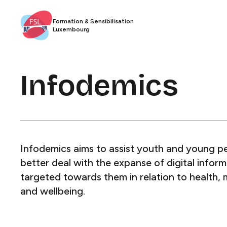
Formation & Sensibilisation
Luxembourg​​​​‌ ‍ ​‍​‍‌‍ ‌ ​‍‌‍‍‌‌‍‌ ‌‍‍‌‌‍ ‍​‍​‍​ ‍‍​‍​‍‌ ​ ‌‍​‌‌‍ ‍‌‍‍‌‌ ‌​‌ ‍‌​‍ ‍‌‍‍‌‌‍ ​‍​‍​‍ ​​‍​‍‌‍‍​‌ ​‍‌‍‌‌‌‍‌‍​‍​‍​ ‍‍​‍​‍​‍ ‌ ​ ‌ ‌​‌ ‌‌‌‍‌​‌‍‍‌‌‍ ​‍ ‌‍‍‌‌‍ ‍‌ ‌​‌‍‌‌‌‍ ‍‌ ‌​​‍ ‌‍‌‌‌‍‌​‌‍‍‌‌ ‌​​‍ ‌‍ ‌‌‍ ‌‍‌​‌‍‌‌​ ‌‌ ​​‌ ​‍‌‍‌‌‌ ​ ‌‍‌‌‌‍ ‍‌ ‌​‌‍​‌‌ ‌​‌‍‍‌‌‍ ‌‍ ‍​ ‍ ‌‍‍‌‌‍‌​​ ‌‌ ​ ‌‍‍‌‌ ‌​‌‍‌‌‌‌​ ‌‍‌‌‌ ‌​‌ ‌​‌‍‍‌‌‍ ‍‌‍‌ ‌ ​ ​ ‍ ‌ ‌​‌ ‍‌‌ ​​‌‍‌‌​ ‌‌ ​ ‌‍‍‌‌ ‌​‌‍‌‌‌‌​ ‌‍‌‌‌ ‌​‌ ‌​‌‍‍‌‌‍ ‍‌‍‌ ‌ ​ ​ ‍ ‌ ​​‌‍​‌‌ ‌​‌‍‍​​ ‌‌‍​‍‌ ​‍‌‍​‌‌‍ ‍‌‍‌​‌‍‍‌‌‍ ‍‌‍‌ ​‍ ‍‌‍​‍‌ ​‍‌‍​‌‌‍ ‍‌‍‌​‌​ ‍‌‍​‌‌‍ ‌‌‍‌‌​ ‌‍​‍‌‍​‌‌ ​ ‌‍‌‌‌‌‌‌‌ ​‍‌‍ ​​ ‌​‍‌‌​ ​‍‌​‌‍‌ ​ ‌ ‌​‌ ‌‌‌‍‌​‌‍‍‌‌‍ ​‍‌‍‌‍‍‌‌‍‌​​ ‌‌ ​ ‌‍‍‌‌ ‌​‌‍‌‌‌‌​ ‌‍‌‌‌ ‌​‌ ‌​‌‍‍‌‌‍ ‍‌‍‌ ‌ ​ ​‍‌‍‌ ‌​‌ ‍‌‌ ​​‌‍‌‌​ ‌‌ ​ ‌‍‍‌‌ ‌​‌‍‌‌‌‌​ ‌‍‌‌‌ ‌​‌ ‌​‌‍‍‌‌‍ ‍‌‍‌ ‌ ​ ​‍‌‍‌ ​​‌‍​‌‌ ‌​‌‍‍​​ ‌‌‍​‍‌ ​‍‌‍​‌‌‍ ‍‌‍‌​‌‍‍‌‌‍ ‍‌‍‌ ​‍ ‍‌‍​‍‌ ​‍‌‍​‌‌‍ ‍‌‍‌​‌​ ‍‌‍​‌‌‍ ‌‌‍‌‌​‍‌‍‌ ​​‌‍‌‌‌ ​‍‌ ​ ‌ ​​‌‍‌‌‌‍​ ‌ ‌​‌‍‍‌‌ ‌‍‌‍‌‌​ ‌‌ ​​‌ ‌‌‌‍​‍‌‍ ​‌‍‍‌‌ ​ ‌‍‍​‌‍‌‌‌‍‌​​‍​‍‌ ‌
Infodemics​​​​‌ ‍ ​‍​‍‌‍ ‌ ​‍‌‍‍‌‌‍‌ ‌‍‍‌‌‍ ‍​‍​‍​ ‍‍​‍​‍‌ ​ ‌‍​‌‌‍ ‍‌‍‍‌‌ ‌​‌ ‍‌​‍ ‍‌‍‍‌‌‍ ​‍​‍​‍ ​​‍​‍‌‍‍​‌ ​‍‌‍‌‌‌‍‌‍​‍​‍​ ‍‍​‍​‍​‍ ‌ ​ ‌ ‌​‌ ‌‌‌‍‌​‌‍‍‌‌‍ ​‍ ‌‍‍‌‌‍ ‍‌ ‌​‌‍‌‌‌‍ ‍‌ ‌​​‍ ‌‍‌‌‌‍‌​‌‍‍‌‌ ‌​​‍ ‌‍ ‌‌‍ ‌‍‌​‌‍‌‌​ ‌‌ ​​‌ ​‍‌‍‌‌‌ ​ ‌‍‌‌‌‍ ‍‌ ‌​‌‍​‌‌ ‌​‌‍‍‌‌‍ ‌‍ ‍​ ‍ ‌‍‍‌‌‍‌​​ ‌​ ‌‌​ ​‍‌‍​ ​ ‌​‌‍​ ​ ‌‌​ ​‍‌‍‌​​‍ ‌‌‍​‍‌‍‌‍​ ‌‌​ ‍​​‍ ‌​ ‌​‌‍‌‌​ ‍‌‌‍‌‍​‍ ‌​ ‍​​ ‌ ​ ‌‌​ ‌‍​‍ ‌​ ‍​‌‍​‍​ ‌​​ ‌‌​ ​​​ ​ ‌‍‌‌​ ​‍​ ‌ ​ ​‌‌‍​‌​ ‌‌​ ‍ ‌ ‌​‌ ‍‌‌ ​​‌‍‌‌​ ‌‌ ​​‌ ​‍‌‍ ‌‍‍‍‌‍‌‌‌‍​ ‌ ‌​​ ‍ ‌ ​​‌‍​‌‌ ‌​‌‍‍​​ ‌‌ ‌​‌‍‍‌‌ ‌​‌‍ ​‌‍‌‌​ ‌‍​‍‌‍​‌‌ ​ ‌‍‌‌‌‌‌‌‌ ​‍‌‍ ​​ ‌​‍‌‌​ ​‍‌​‌‍‌ ​ ‌ ‌​‌ ‌‌‌‍‌​‌‍‍‌‌‍ ​‍‌‍‌‍‍‌‌‍‌​​ ‌​ ‌‌​ ​‍‌‍​ ​ ‌​‌‍​ ​ ‌‌​ ​‍‌‍‌​​‍ ‌‌‍​‍‌‍‌‍​ ‌‌​ ‍​​‍ ‌​ ‌​‌‍‌‌​ ‍‌‌‍‌‍​‍ ‌​ ‍​​ ‌ ​ ‌‌​ ‌‍​‍ ‌​ ‍​‌‍​‍​ ‌​​ ‌‌​ ​​​ ​ ‌‍‌‌​ ​‍​ ‌ ​ ​‌‌‍​‌​ ‌‌​‍‌‍‌ ‌​‌ ‍‌‌ ​​‌‍‌‌​ ‌‌ ​​‌ ​‍‌‍ ‌‍‍‍‌‍‌‌‌‍​ ‌ ‌​​‍‌‍‌ ​​‌‍​‌‌ ‌​‌‍‍​​ ‌‌ ‌​‌‍‍‌‌ ‌​‌‍ ​‌‍‌‌​‍‌‍‌ ​​‌‍‌‌‌ ​‍‌ ​ ‌ ​​‌‍‌‌‌‍​ ‌ ‌​‌‍‍‌‌ ‌‍‌‍‌‌​ ‌‌ ​​‌ ‌‌‌‍​‍‌‍ ​‌‍‍‌‌ ​ ‌‍‍​‌‍‌‌‌‍‌​​‍​‍‌ ‌
Infodemics aims to assist youth and young p
better deal with the expanse of digital infor
targeted towards them in relation to health, m
and wellbeing.​​​​‌ ‍ ​‍​‍‌‍ ‌ ​‍‌‍‍‌‌‍‌ ‌‍‍‌‌‍ ‍​‍​‍​ ‍‍​‍​‍‌ ​ ‌‍​‌‌‍ ‍‌‍‍‌‌ ‌​‌ ‍‌​‍ ‍‌‍‍‌‌‍ ​‍​‍​‍ ​​‍​‍‌‍‍​‌ ​‍‌‍‌‌‌‍‌‍​‍​‍​ ‍‍​‍​‍​‍ ‌ ​ ‌ ‌​‌ ‌‌‌‍‌​‌‍‍‌‌‍ ​‍ ‌‍‍‌‌‍ ‍‌ ‌​‌‍‌‌‌‍ ‍‌ ‌​​‍ ‌‍‌‌‌‍‌​‌‍‍‌‌ ‌​​‍ ‌‍ ‌‌‍ ‌‍‌​‌‍‌‌​ ‌‌ ​​‌ ​‍‌‍‌‌‌ ​ ‌‍‌‌‌‍ ‍‌ ‌​‌‍​‌‌ ‌​‌‍‍‌‌‍ ‌‍ ‍​ ‍ ‌‍‍‌‌‍‌​​ ‌​ ‌‌​ ​‍‌‍​ ​ ‌​‌‍​ ​ ‌‌​ ​‍‌‍‌​​‍ ‌‌‍​‍‌‍‌‍​ ‌‌​ ‍​​‍ ‌​ ‌​‌‍‌‌​ ‍‌‌‍‌‍​‍ ‌​ ‍​​ ‌ ​ ‌‌​ ‌‍​‍ ‌​ ‍​‌‍​‍​ ‌​​ ‌‌​ ​​​ ​ ‌‍‌‌​ ​‍​ ‌ ​ ​‌‌‍​‌​ ‌‌​ ‍ ‌ ‌​‌ ‍‌‌ ​​‌‍‌‌​ ‌‌ ​​‌ ​‍‌‍ ‌‍‍‍‌‍‌‌‌‍​ ‌ ‌​​ ‍ ‌ ​​‌‍​‌‌ ‌​‌‍‍​​ ‌‌‍‌​‌‍‌‌‌ ​ ‌‍​ ‌ ​‍‌‍‍‌‌ ​​‌ ‌​‌‍‍‌‌‍ ‌‍ ‍​ ‌‍​‍‌‍​‌‌ ​ ‌‍‌‌‌‌‌‌‌ ​‍‌‍ ​​ ‌​‍‌‌​ ​‍‌​‌‍‌ ​ ‌ ‌​‌ ‌‌‌‍‌​‌‍‍‌‌‍ ​‍‌‍‌‍‍‌‌‍‌​​ ‌​ ‌‌​ ​‍‌‍​ ​ ‌​‌‍​ ​ ‌‌​ ​‍‌‍‌​​‍ ‌‌‍​‍‌‍‌‍​ ‌‌​ ‍​​‍ ‌​ ‌​‌‍‌‌​ ‍‌‌‍‌‍​‍ ‌​ ‍​​ ‌ ​ ‌‌​ ‌‍​‍ ‌​ ‍​‌‍​‍​ ‌​​ ‌‌​ ​​​ ​ ‌‍‌‌​ ​‍​ ‌ ​ ​‌‌‍​‌​ ‌‌​‍‌‍‌ ‌​‌ ‍‌‌ ​​‌‍‌‌​ ‌‌ ​​‌ ​‍‌‍ ‌‍‍‍‌‍‌‌‌‍​ ‌ ‌​​‍‌‍‌ ​​‌‍​‌‌ ‌​‌‍‍​​ ‌‌‍‌​‌‍‌‌‌ ​ ‌‍​ ‌ ​‍‌‍‍‌‌ ​​‌ ‌​‌‍‍‌‌‍ ‌‍ ‍​‍‌‍‌ ​​‌‍‌‌‌ ​‍‌ ​ ‌ ​​‌‍‌‌‌‍​ ‌ ‌​‌‍‍‌‌ ‌‍‌‍‌‌​ ‌‌ ​​‌ ‌‌‌‍​‍‌‍ ​‌‍‍‌‌ ​ ‌‍‍​‌‍‌‌‌‍‌​​‍​‍‌ ‌