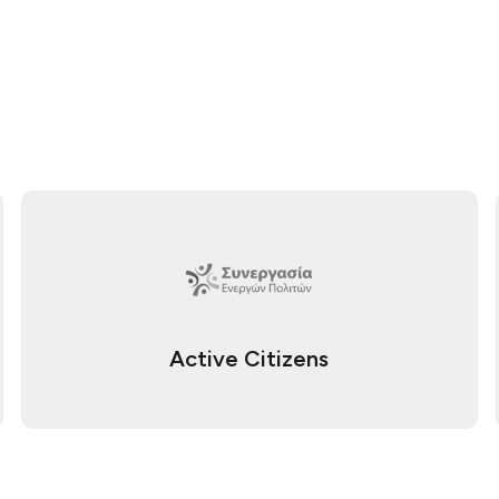
Active Citizens​​​​‌ ‍ ​‍​‍‌‍ ‌ ​‍‌‍‍‌‌‍‌ ‌‍‍‌‌‍ ‍​‍​‍​ ‍‍​‍​‍‌ ​ ‌‍​‌‌‍ ‍‌‍‍‌‌ ‌​‌ ‍‌​‍ ‍‌‍‍‌‌‍ ​‍​‍​‍ ​​‍​‍‌‍‍​‌ ​‍‌‍‌‌‌‍‌‍​‍​‍​ ‍‍​‍​‍​‍ ‌ ​ ‌ ‌​‌ ‌‌‌‍‌​‌‍‍‌‌‍ ​‍ ‌‍‍‌‌‍ ‍‌ ‌​‌‍‌‌‌‍ ‍‌ ‌​​‍ ‌‍‌‌‌‍‌​‌‍‍‌‌ ‌​​‍ ‌‍ ‌‌‍ ‌‍‌​‌‍‌‌​ ‌‌ ​​‌ ​‍‌‍‌‌‌ ​ ‌‍‌‌‌‍ ‍‌ ‌​‌‍​‌‌ ‌​‌‍‍‌‌‍ ‌‍ ‍​ ‍ ‌‍‍‌‌‍‌​​ ‌​ ​ ​ ​‍​ ‌​​ ‍‌​ ‌‌​ ​ ​ ‌ ​ ​ ​‍ ‌‌‍​‍‌‍‌​​ ‌ ‌‍‌​​‍ ‌​ ‌​​ ‌ ​ ‌​​ ​ ​‍ ‌‌‍​‍​ ​ ​ ​‌​ ​​​‍ ‌‌‍​‌​ ‌‌‌‍​‍​ ‌ ​ ‌ ​ ‍​​ ​‍​ ​ ​ ​‌‌‍‌​‌‍‌‌‌‍‌‍​ ‍ ‌ ‌​‌ ‍‌‌ ​​‌‍‌‌​ ‌‌ ​​‌‍​‌‌ ​‍‌ ‌​‌‍ ‍‌‍‌‌‌ ​‍​ ‍ ‌ ​​‌‍​‌‌ ‌​‌‍‍​​ ‌‌‍ ‍‌‍​‌‌‍ ‌‌‍‌‌​ ‌‍​‍‌‍​‌‌ ​ ‌‍‌‌‌‌‌‌‌ ​‍‌‍ ​​ ‌​‍‌‌​ ​‍‌​‌‍‌ ​ ‌ ‌​‌ ‌‌‌‍‌​‌‍‍‌‌‍ ​‍‌‍‌‍‍‌‌‍‌​​ ‌​ ​ ​ ​‍​ ‌​​ ‍‌​ ‌‌​ ​ ​ ‌ ​ ​ ​‍ ‌‌‍​‍‌‍‌​​ ‌ ‌‍‌​​‍ ‌​ ‌​​ ‌ ​ ‌​​ ​ ​‍ ‌‌‍​‍​ ​ ​ ​‌​ ​​​‍ ‌‌‍​‌​ ‌‌‌‍​‍​ ‌ ​ ‌ ​ ‍​​ ​‍​ ​ ​ ​‌‌‍‌​‌‍‌‌‌‍‌‍​‍‌‍‌ ‌​‌ ‍‌‌ ​​‌‍‌‌​ ‌‌ ​​‌‍​‌‌ ​‍‌ ‌​‌‍ ‍‌‍‌‌‌ ​‍​‍‌‍‌ ​​‌‍​‌‌ ‌​‌‍‍​​ ‌‌‍ ‍‌‍​‌‌‍ ‌‌‍‌‌​‍‌‍‌ ​​‌‍‌‌‌ ​‍‌ ​ ‌ ​​‌‍‌‌‌‍​ ‌ ‌​‌‍‍‌‌ ‌‍‌‍‌‌​ ‌‌ ​​‌ ‌‌‌‍​‍‌‍ ​‌‍‍‌‌ ​ ‌‍‍​‌‍‌‌‌‍‌​​‍​‍‌ ‌