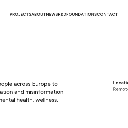
PROJECTS​​​​‌ ‍ ​‍​‍‌‍ ‌ ​‍‌‍‍‌‌‍‌ ‌‍‍‌‌‍ ‍​‍​‍​ ‍‍​‍​‍‌ ​ ‌‍​‌‌‍ ‍‌‍‍‌‌ ‌​‌ ‍‌​‍ ‍‌‍‍‌‌‍ ​‍​‍​‍ ​​‍​‍‌‍‍​‌ ​‍‌‍‌‌‌‍‌‍​‍​‍​ ‍‍​‍​‍​‍ ‌ ​ ‌ ‌​‌ ‌‌‌‍‌​‌‍‍‌‌‍ ​‍ ‌‍‍‌‌‍ ‍‌ ‌​‌‍‌‌‌‍ ‍‌ ‌​​‍ ‌‍‌‌‌‍‌​‌‍‍‌‌ ‌​​‍ ‌‍ ‌‌‍ ‌‍‌​‌‍‌‌​ ‌‌ ​​‌ ​‍‌‍‌‌‌ ​ ‌‍‌‌‌‍ ‍‌ ‌​‌‍​‌‌ ‌​‌‍‍‌‌‍ ‌‍ ‍​ ‍ ‌‍‍‌‌‍‌​​ ‌‌ ​ ‌‍‍‌‌ ‌​‌‍‌‌‌‌​ ‌‍‌‌‌ ‌​‌ ‌​‌‍‍‌‌‍ ‍‌‍‌ ‌ ​ ​ ‍ ‌ ‌​‌ ‍‌‌ ​​‌‍‌‌​ ‌‌ ​ ‌‍‍‌‌ ‌​‌‍‌‌‌‌​ ‌‍‌‌‌ ‌​‌ ‌​‌‍‍‌‌‍ ‍‌‍‌ ‌ ​ ​ ‍ ‌ ​​‌‍​‌‌ ‌​‌‍‍​​ ‌‌‍ ‍‌‍​‌‌ ‌‍‌‍​‍‌‍​‌‌ ​‍​‍ ‍‌‍ ‍‌‍​‌‌ ‌‍‌​ ​‌‍‍‌‌‍ ‍‌‍‍ ‌ ​ ​‍‌‌​ ‌‌‌​​‍‌‌ ‌‍‍ ‌‍‌‌‌ ‍‌​‍‌‌​ ​ ‌​‌​​‍‌‌​ ​ ‌​‌​​‍‌‌​ ​‍​ ​‍‌‍‌​​ ‌ ‌‍‌‍​ ​ ‌‍‌‍​ ​​​ ​ ‌‍​ ​ ​‍‌‍‌‌​ ‌​​ ​​​‍‌‌​ ​‍​ ​‍​‍‌‌​ ‌‌‌​‌​​‍ ‍‌‍ ​‌‍​‌‌‍​‍‌‍‌‌‌‍ ​​ ‌‍​‍‌‍​‌‌ ​ ‌‍‌‌‌‌‌‌‌ ​‍‌‍ ​​ ‌​‍‌‌​ ​‍‌​‌‍‌ ​ ‌ ‌​‌ ‌‌‌‍‌​‌‍‍‌‌‍ ​‍‌‍‌‍‍‌‌‍‌​​ ‌‌ ​ ‌‍‍‌‌ ‌​‌‍‌‌‌‌​ ‌‍‌‌‌ ‌​‌ ‌​‌‍‍‌‌‍ ‍‌‍‌ ‌ ​ ​‍‌‍‌ ‌​‌ ‍‌‌ ​​‌‍‌‌​ ‌‌ ​ ‌‍‍‌‌ ‌​‌‍‌‌‌‌​ ‌‍‌‌‌ ‌​‌ ‌​‌‍‍‌‌‍ ‍‌‍‌ ‌ ​ ​‍‌‍‌ ​​‌‍​‌‌ ‌​‌‍‍​​ ‌‌‍ ‍‌‍​‌‌ ‌‍‌‍​‍‌‍​‌‌ ​‍​‍ ‍‌‍ ‍‌‍​‌‌ ‌‍‌​ ​‌‍‍‌‌‍ ‍‌‍‍ ‌ ​ ​‍‌‌​ ‌‌‌​​‍‌‌ ‌‍‍ ‌‍‌‌‌ ‍‌​‍‌‌​ ​ ‌​‌​​‍‌‌​ ​ ‌​‌​​‍‌‌​ ​‍​ ​‍‌‍‌​​ ‌ ‌‍‌‍​ ​ ‌‍‌‍​ ​​​ ​ ‌‍​ ​ ​‍‌‍‌‌​ ‌​​ ​​​‍‌‌​ ​‍​ ​‍​‍‌‌​ ‌‌‌​‌​​‍ ‍‌‍ ​‌‍​‌‌‍​‍‌‍‌‌‌‍ ​​‍‌‍‌ ​​‌‍‌‌‌ ​‍‌ ​ ‌ ​​‌‍‌‌‌‍​ ‌ ‌​‌‍‍‌‌ ‌‍‌‍‌‌​ ‌‌ ​​‌ ‌‌‌‍​‍‌‍ ​‌‍‍‌‌ ​ ‌‍‍​‌‍‌‌‌‍‌​​‍​‍‌ ‌
ABOUT​​​​‌ ‍ ​‍​‍‌‍ ‌ ​‍‌‍‍‌‌‍‌ ‌‍‍‌‌‍ ‍​‍​‍​ ‍‍​‍​‍‌ ​ ‌‍​‌‌‍ ‍‌‍‍‌‌ ‌​‌ ‍‌​‍ ‍‌‍‍‌‌‍ ​‍​‍​‍ ​​‍​‍‌‍‍​‌ ​‍‌‍‌‌‌‍‌‍​‍​‍​ ‍‍​‍​‍​‍ ‌ ​ ‌ ‌​‌ ‌‌‌‍‌​‌‍‍‌‌‍ ​‍ ‌‍‍‌‌‍ ‍‌ ‌​‌‍‌‌‌‍ ‍‌ ‌​​‍ ‌‍‌‌‌‍‌​‌‍‍‌‌ ‌​​‍ ‌‍ ‌‌‍ ‌‍‌​‌‍‌‌​ ‌‌ ​​‌ ​‍‌‍‌‌‌ ​ ‌‍‌‌‌‍ ‍‌ ‌​‌‍​‌‌ ‌​‌‍‍‌‌‍ ‌‍ ‍​ ‍ ‌‍‍‌‌‍‌​​ ‌‌ ​ ‌‍‍‌‌ ‌​‌‍‌‌‌‌​ ‌‍‌‌‌ ‌​‌ ‌​‌‍‍‌‌‍ ‍‌‍‌ ‌ ​ ​ ‍ ‌ ‌​‌ ‍‌‌ ​​‌‍‌‌​ ‌‌ ​ ‌‍‍‌‌ ‌​‌‍‌‌‌‌​ ‌‍‌‌‌ ‌​‌ ‌​‌‍‍‌‌‍ ‍‌‍‌ ‌ ​ ​ ‍ ‌ ​​‌‍​‌‌ ‌​‌‍‍​​ ‌‌‍ ‍‌‍​‌‌ ‌‍‌‍​‍‌‍​‌‌ ​‍​‍ ‍‌‍ ‍‌‍​‌‌ ‌‍‌​ ​‌‍‍‌‌‍ ‍‌‍‍ ‌ ​ ​‍‌‌​ ‌‌‌​​‍‌‌ ‌‍‍ ‌‍‌‌‌ ‍‌​‍‌‌​ ​ ‌​‌​​‍‌‌​ ​ ‌​‌​​‍‌‌​ ​‍​ ​‍​ ‍​‌‍​‍​ ‍​​ ‌ ​ ​‌‌‍‌‍‌‍‌‌‌‍‌‍​ ​‌​ ‌‍​ ​‌​ ‌ ​‍‌‌​ ​‍​ ​‍​‍‌‌​ ‌‌‌​‌​​‍ ‍‌‍ ​‌‍​‌‌‍​‍‌‍‌‌‌‍ ​​ ‌‍​‍‌‍​‌‌ ​ ‌‍‌‌‌‌‌‌‌ ​‍‌‍ ​​ ‌​‍‌‌​ ​‍‌​‌‍‌ ​ ‌ ‌​‌ ‌‌‌‍‌​‌‍‍‌‌‍ ​‍‌‍‌‍‍‌‌‍‌​​ ‌‌ ​ ‌‍‍‌‌ ‌​‌‍‌‌‌‌​ ‌‍‌‌‌ ‌​‌ ‌​‌‍‍‌‌‍ ‍‌‍‌ ‌ ​ ​‍‌‍‌ ‌​‌ ‍‌‌ ​​‌‍‌‌​ ‌‌ ​ ‌‍‍‌‌ ‌​‌‍‌‌‌‌​ ‌‍‌‌‌ ‌​‌ ‌​‌‍‍‌‌‍ ‍‌‍‌ ‌ ​ ​‍‌‍‌ ​​‌‍​‌‌ ‌​‌‍‍​​ ‌‌‍ ‍‌‍​‌‌ ‌‍‌‍​‍‌‍​‌‌ ​‍​‍ ‍‌‍ ‍‌‍​‌‌ ‌‍‌​ ​‌‍‍‌‌‍ ‍‌‍‍ ‌ ​ ​‍‌‌​ ‌‌‌​​‍‌‌ ‌‍‍ ‌‍‌‌‌ ‍‌​‍‌‌​ ​ ‌​‌​​‍‌‌​ ​ ‌​‌​​‍‌‌​ ​‍​ ​‍​ ‍​‌‍​‍​ ‍​​ ‌ ​ ​‌‌‍‌‍‌‍‌‌‌‍‌‍​ ​‌​ ‌‍​ ​‌​ ‌ ​‍‌‌​ ​‍​ ​‍​‍‌‌​ ‌‌‌​‌​​‍ ‍‌‍ ​‌‍​‌‌‍​‍‌‍‌‌‌‍ ​​‍‌‍‌ ​​‌‍‌‌‌ ​‍‌ ​ ‌ ​​‌‍‌‌‌‍​ ‌ ‌​‌‍‍‌‌ ‌‍‌‍‌‌​ ‌‌ ​​‌ ‌‌‌‍​‍‌‍ ​‌‍‍‌‌ ​ ‌‍‍​‌‍‌‌‌‍‌​​‍​‍‌ ‌
NEWS​​​​‌ ‍ ​‍​‍‌‍ ‌ ​‍‌‍‍‌‌‍‌ ‌‍‍‌‌‍ ‍​‍​‍​ ‍‍​‍​‍‌ ​ ‌‍​‌‌‍ ‍‌‍‍‌‌ ‌​‌ ‍‌​‍ ‍‌‍‍‌‌‍ ​‍​‍​‍ ​​‍​‍‌‍‍​‌ ​‍‌‍‌‌‌‍‌‍​‍​‍​ ‍‍​‍​‍​‍ ‌ ​ ‌ ‌​‌ ‌‌‌‍‌​‌‍‍‌‌‍ ​‍ ‌‍‍‌‌‍ ‍‌ ‌​‌‍‌‌‌‍ ‍‌ ‌​​‍ ‌‍‌‌‌‍‌​‌‍‍‌‌ ‌​​‍ ‌‍ ‌‌‍ ‌‍‌​‌‍‌‌​ ‌‌ ​​‌ ​‍‌‍‌‌‌ ​ ‌‍‌‌‌‍ ‍‌ ‌​‌‍​‌‌ ‌​‌‍‍‌‌‍ ‌‍ ‍​ ‍ ‌‍‍‌‌‍‌​​ ‌‌ ​ ‌‍‍‌‌ ‌​‌‍‌‌‌‌​ ‌‍‌‌‌ ‌​‌ ‌​‌‍‍‌‌‍ ‍‌‍‌ ‌ ​ ​ ‍ ‌ ‌​‌ ‍‌‌ ​​‌‍‌‌​ ‌‌ ​ ‌‍‍‌‌ ‌​‌‍‌‌‌‌​ ‌‍‌‌‌ ‌​‌ ‌​‌‍‍‌‌‍ ‍‌‍‌ ‌ ​ ​ ‍ ‌ ​​‌‍​‌‌ ‌​‌‍‍​​ ‌‌‍ ‍‌‍​‌‌ ‌‍‌‍​‍‌‍​‌‌ ​‍​‍ ‍‌‍ ‍‌‍​‌‌ ‌‍‌​ ​‌‍‍‌‌‍ ‍‌‍‍ ‌ ​ ​‍‌‌​ ‌‌‌​​‍‌‌ ‌‍‍ ‌‍‌‌‌ ‍‌​‍‌‌​ ​ ‌​‌​​‍‌‌​ ​ ‌​‌​​‍‌‌​ ​‍​ ​‍​ ‍​​ ​​​ ​‌​ ‌ ​ ‍​​ ‍​‌‍‌‍‌‍​‌​ ‌‍​ ​ ​ ​‍​ ​​​‍‌‌​ ​‍​ ​‍​‍‌‌​ ‌‌‌​‌​​‍ ‍‌‍ ​‌‍​‌‌‍​‍‌‍‌‌‌‍ ​​ ‌‍​‍‌‍​‌‌ ​ ‌‍‌‌‌‌‌‌‌ ​‍‌‍ ​​ ‌​‍‌‌​ ​‍‌​‌‍‌ ​ ‌ ‌​‌ ‌‌‌‍‌​‌‍‍‌‌‍ ​‍‌‍‌‍‍‌‌‍‌​​ ‌‌ ​ ‌‍‍‌‌ ‌​‌‍‌‌‌‌​ ‌‍‌‌‌ ‌​‌ ‌​‌‍‍‌‌‍ ‍‌‍‌ ‌ ​ ​‍‌‍‌ ‌​‌ ‍‌‌ ​​‌‍‌‌​ ‌‌ ​ ‌‍‍‌‌ ‌​‌‍‌‌‌‌​ ‌‍‌‌‌ ‌​‌ ‌​‌‍‍‌‌‍ ‍‌‍‌ ‌ ​ ​‍‌‍‌ ​​‌‍​‌‌ ‌​‌‍‍​​ ‌‌‍ ‍‌‍​‌‌ ‌‍‌‍​‍‌‍​‌‌ ​‍​‍ ‍‌‍ ‍‌‍​‌‌ ‌‍‌​ ​‌‍‍‌‌‍ ‍‌‍‍ ‌ ​ ​‍‌‌​ ‌‌‌​​‍‌‌ ‌‍‍ ‌‍‌‌‌ ‍‌​‍‌‌​ ​ ‌​‌​​‍‌‌​ ​ ‌​‌​​‍‌‌​ ​‍​ ​‍​ ‍​​ ​​​ ​‌​ ‌ ​ ‍​​ ‍​‌‍‌‍‌‍​‌​ ‌‍​ ​ ​ ​‍​ ​​​‍‌‌​ ​‍​ ​‍​‍‌‌​ ‌‌‌​‌​​‍ ‍‌‍ ​‌‍​‌‌‍​‍‌‍‌‌‌‍ ​​‍‌‍‌ ​​‌‍‌‌‌ ​‍‌ ​ ‌ ​​‌‍‌‌‌‍​ ‌ ‌​‌‍‍‌‌ ‌‍‌‍‌‌​ ‌‌ ​​‌ ‌‌‌‍​‍‌‍ ​‌‍‍‌‌ ​ ‌‍‍​‌‍‌‌‌‍‌​​‍​‍‌ ‌
R&D​​​​‌ ‍ ​‍​‍‌‍ ‌ ​‍‌‍‍‌‌‍‌ ‌‍‍‌‌‍ ‍​‍​‍​ ‍‍​‍​‍‌ ​ ‌‍​‌‌‍ ‍‌‍‍‌‌ ‌​‌ ‍‌​‍ ‍‌‍‍‌‌‍ ​‍​‍​‍ ​​‍​‍‌‍‍​‌ ​‍‌‍‌‌‌‍‌‍​‍​‍​ ‍‍​‍​‍​‍ ‌ ​ ‌ ‌​‌ ‌‌‌‍‌​‌‍‍‌‌‍ ​‍ ‌‍‍‌‌‍ ‍‌ ‌​‌‍‌‌‌‍ ‍‌ ‌​​‍ ‌‍‌‌‌‍‌​‌‍‍‌‌ ‌​​‍ ‌‍ ‌‌‍ ‌‍‌​‌‍‌‌​ ‌‌ ​​‌ ​‍‌‍‌‌‌ ​ ‌‍‌‌‌‍ ‍‌ ‌​‌‍​‌‌ ‌​‌‍‍‌‌‍ ‌‍ ‍​ ‍ ‌‍‍‌‌‍‌​​ ‌‌ ​ ‌‍‍‌‌ ‌​‌‍‌‌‌‌​ ‌‍‌‌‌ ‌​‌ ‌​‌‍‍‌‌‍ ‍‌‍‌ ‌ ​ ​ ‍ ‌ ‌​‌ ‍‌‌ ​​‌‍‌‌​ ‌‌ ​ ‌‍‍‌‌ ‌​‌‍‌‌‌‌​ ‌‍‌‌‌ ‌​‌ ‌​‌‍‍‌‌‍ ‍‌‍‌ ‌ ​ ​ ‍ ‌ ​​‌‍​‌‌ ‌​‌‍‍​​ ‌‌‍ ‍‌‍​‌‌ ‌‍‌‍​‍‌‍​‌‌ ​‍​‍ ‍‌‍ ‍‌‍​‌‌ ‌‍‌​ ​‌‍‍‌‌‍ ‍‌‍‍ ‌ ​ ​‍‌‌​ ‌‌‌​​‍‌‌ ‌‍‍ ‌‍‌‌‌ ‍‌​‍‌‌​ ​ ‌​‌​​‍‌‌​ ​ ‌​‌​​‍‌‌​ ​‍​ ​‍​ ‍‌‌‍​‌‌‍‌‌​ ​​‌‍​‍‌‍​‌​ ‌​​ ‌​​ ‌ ​ ‍‌‌‍​ ​ ‌​​‍‌‌​ ​‍​ ​‍​‍‌‌​ ‌‌‌​‌​​‍ ‍‌‍ ​‌‍​‌‌‍​‍‌‍‌‌‌‍ ​​ ‌‍​‍‌‍​‌‌ ​ ‌‍‌‌‌‌‌‌‌ ​‍‌‍ ​​ ‌​‍‌‌​ ​‍‌​‌‍‌ ​ ‌ ‌​‌ ‌‌‌‍‌​‌‍‍‌‌‍ ​‍‌‍‌‍‍‌‌‍‌​​ ‌‌ ​ ‌‍‍‌‌ ‌​‌‍‌‌‌‌​ ‌‍‌‌‌ ‌​‌ ‌​‌‍‍‌‌‍ ‍‌‍‌ ‌ ​ ​‍‌‍‌ ‌​‌ ‍‌‌ ​​‌‍‌‌​ ‌‌ ​ ‌‍‍‌‌ ‌​‌‍‌‌‌‌​ ‌‍‌‌‌ ‌​‌ ‌​‌‍‍‌‌‍ ‍‌‍‌ ‌ ​ ​‍‌‍‌ ​​‌‍​‌‌ ‌​‌‍‍​​ ‌‌‍ ‍‌‍​‌‌ ‌‍‌‍​‍‌‍​‌‌ ​‍​‍ ‍‌‍ ‍‌‍​‌‌ ‌‍‌​ ​‌‍‍‌‌‍ ‍‌‍‍ ‌ ​ ​‍‌‌​ ‌‌‌​​‍‌‌ ‌‍‍ ‌‍‌‌‌ ‍‌​‍‌‌​ ​ ‌​‌​​‍‌‌​ ​ ‌​‌​​‍‌‌​ ​‍​ ​‍​ ‍‌‌‍​‌‌‍‌‌​ ​​‌‍​‍‌‍​‌​ ‌​​ ‌​​ ‌ ​ ‍‌‌‍​ ​ ‌​​‍‌‌​ ​‍​ ​‍​‍‌‌​ ‌‌‌​‌​​‍ ‍‌‍ ​‌‍​‌‌‍​‍‌‍‌‌‌‍ ​​‍‌‍‌ ​​‌‍‌‌‌ ​‍‌ ​ ‌ ​​‌‍‌‌‌‍​ ‌ ‌​‌‍‍‌‌ ‌‍‌‍‌‌​ ‌‌ ​​‌ ‌‌‌‍​‍‌‍ ​‌‍‍‌‌ ​ ‌‍‍​‌‍‌‌‌‍‌​​‍​‍‌ ‌
FOUNDATIONS​​​​‌ ‍ ​‍​‍‌‍ ‌ ​‍‌‍‍‌‌‍‌ ‌‍‍‌‌‍ ‍​‍​‍​ ‍‍​‍​‍‌ ​ ‌‍​‌‌‍ ‍‌‍‍‌‌ ‌​‌ ‍‌​‍ ‍‌‍‍‌‌‍ ​‍​‍​‍ ​​‍​‍‌‍‍​‌ ​‍‌‍‌‌‌‍‌‍​‍​‍​ ‍‍​‍​‍​‍ ‌ ​ ‌ ‌​‌ ‌‌‌‍‌​‌‍‍‌‌‍ ​‍ ‌‍‍‌‌‍ ‍‌ ‌​‌‍‌‌‌‍ ‍‌ ‌​​‍ ‌‍‌‌‌‍‌​‌‍‍‌‌ ‌​​‍ ‌‍ ‌‌‍ ‌‍‌​‌‍‌‌​ ‌‌ ​​‌ ​‍‌‍‌‌‌ ​ ‌‍‌‌‌‍ ‍‌ ‌​‌‍​‌‌ ‌​‌‍‍‌‌‍ ‌‍ ‍​ ‍ ‌‍‍‌‌‍‌​​ ‌‌ ​ ‌‍‍‌‌ ‌​‌‍‌‌‌‌​ ‌‍‌‌‌ ‌​‌ ‌​‌‍‍‌‌‍ ‍‌‍‌ ‌ ​ ​ ‍ ‌ ‌​‌ ‍‌‌ ​​‌‍‌‌​ ‌‌ ​ ‌‍‍‌‌ ‌​‌‍‌‌‌‌​ ‌‍‌‌‌ ‌​‌ ‌​‌‍‍‌‌‍ ‍‌‍‌ ‌ ​ ​ ‍ ‌ ​​‌‍​‌‌ ‌​‌‍‍​​ ‌‌‍ ‍‌‍​‌‌ ‌‍‌‍​‍‌‍​‌‌ ​‍​‍ ‍‌‍ ‍‌‍​‌‌ ‌‍‌​ ​‌‍‍‌‌‍ ‍‌‍‍ ‌ ​ ​‍‌‌​ ‌‌‌​​‍‌‌ ‌‍‍ ‌‍‌‌‌ ‍‌​‍‌‌​ ​ ‌​‌​​‍‌‌​ ​ ‌​‌​​‍‌‌​ ​‍​ ​‍‌‍‌‌‌‍‌​‌‍‌‌​ ​‍​ ​‌​ ‌‍‌‍​ ​ ‍​​ ‍​​ ‌​​ ‌ ​ ​​​‍‌‌​ ​‍​ ​‍​‍‌‌​ ‌‌‌​‌​​‍ ‍‌‍ ​‌‍​‌‌‍​‍‌‍‌‌‌‍ ​​ ‌‍​‍‌‍​‌‌ ​ ‌‍‌‌‌‌‌‌‌ ​‍‌‍ ​​ ‌​‍‌‌​ ​‍‌​‌‍‌ ​ ‌ ‌​‌ ‌‌‌‍‌​‌‍‍‌‌‍ ​‍‌‍‌‍‍‌‌‍‌​​ ‌‌ ​ ‌‍‍‌‌ ‌​‌‍‌‌‌‌​ ‌‍‌‌‌ ‌​‌ ‌​‌‍‍‌‌‍ ‍‌‍‌ ‌ ​ ​‍‌‍‌ ‌​‌ ‍‌‌ ​​‌‍‌‌​ ‌‌ ​ ‌‍‍‌‌ ‌​‌‍‌‌‌‌​ ‌‍‌‌‌ ‌​‌ ‌​‌‍‍‌‌‍ ‍‌‍‌ ‌ ​ ​‍‌‍‌ ​​‌‍​‌‌ ‌​‌‍‍​​ ‌‌‍ ‍‌‍​‌‌ ‌‍‌‍​‍‌‍​‌‌ ​‍​‍ ‍‌‍ ‍‌‍​‌‌ ‌‍‌​ ​‌‍‍‌‌‍ ‍‌‍‍ ‌ ​ ​‍‌‌​ ‌‌‌​​‍‌‌ ‌‍‍ ‌‍‌‌‌ ‍‌​‍‌‌​ ​ ‌​‌​​‍‌‌​ ​ ‌​‌​​‍‌‌​ ​‍​ ​‍‌‍‌‌‌‍‌​‌‍‌‌​ ​‍​ ​‌​ ‌‍‌‍​ ​ ‍​​ ‍​​ ‌​​ ‌ ​ ​​​‍‌‌​ ​‍​ ​‍​‍‌‌​ ‌‌‌​‌​​‍ ‍‌‍ ​‌‍​‌‌‍​‍‌‍‌‌‌‍ ​​‍‌‍‌ ​​‌‍‌‌‌ ​‍‌ ​ ‌ ​​‌‍‌‌‌‍​ ‌ ‌​‌‍‍‌‌ ‌‍‌‍‌‌​ ‌‌ ​​‌ ‌‌‌‍​‍‌‍ ​‌‍‍‌‌ ​ ‌‍‍​‌‍‌‌‌‍‌​​‍​‍‌ ‌
CONTACT​​​​‌ ‍ ​‍​‍‌‍ ‌ ​‍‌‍‍‌‌‍‌ ‌‍‍‌‌‍ ‍​‍​‍​ ‍‍​‍​‍‌ ​ ‌‍​‌‌‍ ‍‌‍‍‌‌ ‌​‌ ‍‌​‍ ‍‌‍‍‌‌‍ ​‍​‍​‍ ​​‍​‍‌‍‍​‌ ​‍‌‍‌‌‌‍‌‍​‍​‍​ ‍‍​‍​‍​‍ ‌ ​ ‌ ‌​‌ ‌‌‌‍‌​‌‍‍‌‌‍ ​‍ ‌‍‍‌‌‍ ‍‌ ‌​‌‍‌‌‌‍ ‍‌ ‌​​‍ ‌‍‌‌‌‍‌​‌‍‍‌‌ ‌​​‍ ‌‍ ‌‌‍ ‌‍‌​‌‍‌‌​ ‌‌ ​​‌ ​‍‌‍‌‌‌ ​ ‌‍‌‌‌‍ ‍‌ ‌​‌‍​‌‌ ‌​‌‍‍‌‌‍ ‌‍ ‍​ ‍ ‌‍‍‌‌‍‌​​ ‌‌ ​ ‌‍‍‌‌ ‌​‌‍‌‌‌‌​ ‌‍‌‌‌ ‌​‌ ‌​‌‍‍‌‌‍ ‍‌‍‌ ‌ ​ ​ ‍ ‌ ‌​‌ ‍‌‌ ​​‌‍‌‌​ ‌‌ ​ ‌‍‍‌‌ ‌​‌‍‌‌‌‌​ ‌‍‌‌‌ ‌​‌ ‌​‌‍‍‌‌‍ ‍‌‍‌ ‌ ​ ​ ‍ ‌ ​​‌‍​‌‌ ‌​‌‍‍​​ ‌‌‍ ‍‌‍​‌‌ ‌‍‌‍​‍‌‍​‌‌ ​‍​‍ ‍‌‍ ‍‌‍​‌‌ ‌‍‌​ ​‌‍‍‌‌‍ ‍‌‍‍ ‌ ​ ​‍‌‌​ ‌‌‌​​‍‌‌ ‌‍‍ ‌‍‌‌‌ ‍‌​‍‌‌​ ​ ‌​‌​​‍‌‌​ ​ ‌​‌​​‍‌‌​ ​‍​ ​‍‌‍‌​​ ‌ ​ ‌​​ ​ ​ ​ ‌‍​ ​ ​‍​ ‍​‌‍‌‌​ ‌ ‌‍‌‌​ ‌ ​‍‌‌​ ​‍​ ​‍​‍‌‌​ ‌‌‌​‌​​‍ ‍‌‍ ​‌‍​‌‌‍​‍‌‍‌‌‌‍ ​​ ‌‍​‍‌‍​‌‌ ​ ‌‍‌‌‌‌‌‌‌ ​‍‌‍ ​​ ‌​‍‌‌​ ​‍‌​‌‍‌ ​ ‌ ‌​‌ ‌‌‌‍‌​‌‍‍‌‌‍ ​‍‌‍‌‍‍‌‌‍‌​​ ‌‌ ​ ‌‍‍‌‌ ‌​‌‍‌‌‌‌​ ‌‍‌‌‌ ‌​‌ ‌​‌‍‍‌‌‍ ‍‌‍‌ ‌ ​ ​‍‌‍‌ ‌​‌ ‍‌‌ ​​‌‍‌‌​ ‌‌ ​ ‌‍‍‌‌ ‌​‌‍‌‌‌‌​ ‌‍‌‌‌ ‌​‌ ‌​‌‍‍‌‌‍ ‍‌‍‌ ‌ ​ ​‍‌‍‌ ​​‌‍​‌‌ ‌​‌‍‍​​ ‌‌‍ ‍‌‍​‌‌ ‌‍‌‍​‍‌‍​‌‌ ​‍​‍ ‍‌‍ ‍‌‍​‌‌ ‌‍‌​ ​‌‍‍‌‌‍ ‍‌‍‍ ‌ ​ ​‍‌‌​ ‌‌‌​​‍‌‌ ‌‍‍ ‌‍‌‌‌ ‍‌​‍‌‌​ ​ ‌​‌​​‍‌‌​ ​ ‌​‌​​‍‌‌​ ​‍​ ​‍‌‍‌​​ ‌ ​ ‌​​ ​ ​ ​ ‌‍​ ​ ​‍​ ‍​‌‍‌‌​ ‌ ‌‍‌‌​ ‌ ​‍‌‌​ ​‍​ ​‍​‍‌‌​ ‌‌‌​‌​​‍ ‍‌‍ ​‌‍​‌‌‍​‍‌‍‌‌‌‍ ​​‍‌‍‌ ​​‌‍‌‌‌ ​‍‌ ​ ‌ ​​‌‍‌‌‌‍​ ‌ ‌​‌‍‍‌‌ ‌‍‌‍‌‌​ ‌‌ ​​‌ ‌‌‌‍​‍‌‍ ​‌‍‍‌‌ ​ ‌‍‍​‌‍‌‌‌‍‌​​‍​‍‌ ‌
Locati
eople across Europe to
Remote​​​​‌ ‍ ​‍​‍‌‍ ‌ ​‍‌‍‍‌‌‍‌ ‌‍‍‌‌‍ ‍​‍​‍​ ‍‍​‍​‍‌ ​ ‌‍​‌‌‍ ‍‌‍‍‌‌ ‌​‌ ‍‌​‍ ‍‌‍‍‌‌‍ ​‍​‍​‍ ​​‍​‍‌‍‍​‌ ​‍‌‍‌‌‌‍‌‍​‍​‍​ ‍‍​‍​‍​‍ ‌ ​ ‌ ‌​‌ ‌‌‌‍‌​‌‍‍‌‌‍ ​‍ ‌‍‍‌‌‍ ‍‌ ‌​‌‍‌‌‌‍ ‍‌ ‌​​‍ ‌‍‌‌‌‍‌​‌‍‍‌‌ ‌​​‍ ‌‍ ‌‌‍ ‌‍‌​‌‍‌‌​ ‌‌ ​​‌ ​‍‌‍‌‌‌ ​ ‌‍‌‌‌‍ ‍‌ ‌​‌‍​‌‌ ‌​‌‍‍‌‌‍ ‌‍ ‍​ ‍ ‌‍‍‌‌‍‌​​ ‌​ ‌‌​ ​‍‌‍​ ​ ‌​‌‍​ ​ ‌‌​ ​‍‌‍‌​​‍ ‌‌‍​‍‌‍‌‍​ ‌‌​ ‍​​‍ ‌​ ‌​‌‍‌‌​ ‍‌‌‍‌‍​‍ ‌​ ‍​​ ‌ ​ ‌‌​ ‌‍​‍ ‌​ ‍​‌‍​‍​ ‌​​ ‌‌​ ​​​ ​ ‌‍‌‌​ ​‍​ ‌ ​ ​‌‌‍​‌​ ‌‌​ ‍ ‌ ‌​‌ ‍‌‌ ​​‌‍‌‌​ ‌‌ ​​‌ ​‍‌‍ ‌‍‍‍‌‍‌‌‌‍​ ‌ ‌​​ ‍ ‌ ​​‌‍​‌‌ ‌​‌‍‍​​ ‌‌‍‌​‌‍‌‌‌ ‌​‌‍​‌‌‍‍‌‌‍ ​‌ ​ ​‍‌‌​ ‌‌‌​​‍‌‌ ‌‍‍ ‌‍‌‌‌ ‍‌​‍‌‌​ ​ ‌​‌​​‍‌‌​ ​ ‌​‌​​‍‌‌​ ​‍​ ​‍‌‍​‍​ ​‌​ ‌ ‌‍​‌‌‍‌‍‌‍‌​​ ‌ ​ ‌‌‌‍​ ​ ​‌‌‍‌‍​ ​‍​‍‌‌​ ​‍​ ​‍​‍‌‌​ ‌‌‌​‌​​‍ ‍‌‍‍‌‌‍ ‍‌‍‌‍‌‍ ​ ‌‍​‍‌‍​‌‌ ​ ‌‍‌‌‌‌‌‌‌ ​‍‌‍ ​​ ‌​‍‌‌​ ​‍‌​‌‍‌ ​ ‌ ‌​‌ ‌‌‌‍‌​‌‍‍‌‌‍ ​‍‌‍‌‍‍‌‌‍‌​​ ‌​ ‌‌​ ​‍‌‍​ ​ ‌​‌‍​ ​ ‌‌​ ​‍‌‍‌​​‍ ‌‌‍​‍‌‍‌‍​ ‌‌​ ‍​​‍ ‌​ ‌​‌‍‌‌​ ‍‌‌‍‌‍​‍ ‌​ ‍​​ ‌ ​ ‌‌​ ‌‍​‍ ‌​ ‍​‌‍​‍​ ‌​​ ‌‌​ ​​​ ​ ‌‍‌‌​ ​‍​ ‌ ​ ​‌‌‍​‌​ ‌‌​‍‌‍‌ ‌​‌ ‍‌‌ ​​‌‍‌‌​ ‌‌ ​​‌ ​‍‌‍ ‌‍‍‍‌‍‌‌‌‍​ ‌ ‌​​‍‌‍‌ ​​‌‍​‌‌ ‌​‌‍‍​​ ‌‌‍‌​‌‍‌‌‌ ‌​‌‍​‌‌‍‍‌‌‍ ​‌ ​ ​‍‌‌​ ‌‌‌​​‍‌‌ ‌‍‍ ‌‍‌‌‌ ‍‌​‍‌‌​ ​ ‌​‌​​‍‌‌​ ​ ‌​‌​​‍‌‌​ ​‍​ ​‍‌‍​‍​ ​‌​ ‌ ‌‍​‌‌‍‌‍‌‍‌​​ ‌ ​ ‌‌‌‍​ ​ ​‌‌‍‌‍​ ​‍​‍‌‌​ 
mation and misinformation
ental health, wellness,