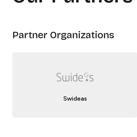
Partner Organizations​​​​‌ ‍ ​‍​‍‌‍ ‌ ​‍‌‍‍‌‌‍‌ ‌‍‍‌‌‍ ‍​‍​‍​ ‍‍​‍​‍‌ ​ ‌‍​‌‌‍ ‍‌‍‍‌‌ ‌​‌ ‍‌​‍ ‍‌‍‍‌‌‍ ​‍​‍​‍ ​​‍​‍‌‍‍​‌ ​‍‌‍‌‌‌‍‌‍​‍​‍​ ‍‍​‍​‍​‍ ‌ ​ ‌ ‌​‌ ‌‌‌‍‌​‌‍‍‌‌‍ ​‍ ‌‍‍‌‌‍ ‍‌ ‌​‌‍‌‌‌‍ ‍‌ ‌​​‍ ‌‍‌‌‌‍‌​‌‍‍‌‌ ‌​​‍ ‌‍ ‌‌‍ ‌‍‌​‌‍‌‌​ ‌‌ ​​‌ ​‍‌‍‌‌‌ ​ ‌‍‌‌‌‍ ‍‌ ‌​‌‍​‌‌ ‌​‌‍‍‌‌‍ ‌‍ ‍​ ‍ ‌‍‍‌‌‍‌​​ ‌​ ‌‌​ ​‍‌‍​ ​ ‌​‌‍​ ​ ‌‌​ ​‍‌‍‌​​‍ ‌‌‍​‍‌‍‌‍​ ‌‌​ ‍​​‍ ‌​ ‌​‌‍‌‌​ ‍‌‌‍‌‍​‍ ‌​ ‍​​ ‌ ​ ‌‌​ ‌‍​‍ ‌​ ‍​‌‍​‍​ ‌​​ ‌‌​ ​​​ ​ ‌‍‌‌​ ​‍​ ‌ ​ ​‌‌‍​‌​ ‌‌​ ‍ ‌ ‌​‌ ‍‌‌ ​​‌‍‌‌​ ‌‌ ​​‌ ​‍‌‍ ‌‍‍‍‌‍‌‌‌‍​ ‌ ‌​​ ‍ ‌ ​​‌‍​‌‌ ‌​‌‍‍​​ ‌‌ ​​‌‍​‌‌ ​‍‌ ‌​‌‍ ‍‌‍‌‌‌ ​‍‌ ​ ‌‌​ ‌‍‌‌‌‍​ ‌ ‌​‌‍‍‌‌‍ ‌‍ ‍‌ ​ ​‍‌‌​ ‌‌‌​​‍‌‌ ‌‍‍ ‌‍‌‌‌ ‍‌​‍‌‌​ ​ ‌​‌​​‍‌‌​ ​ ‌​‌​​‍‌‌​ ​‍​ ​‍​ ‍​‌‍‌​​ ‌ ‌‍​‌​ ‌​​ ​​​ ‌ ​ ‌‍​ ‌‍​ ​‌‌‍​‍​ ​​​‍‌‌​ ​‍​ ​‍​‍‌‌​ ‌‌‌​‌​​‍ ‍‌ ‌​‌‍‍‌‌ ‌​‌‍ ​‌‍‌‌​ ‌‍​‍‌‍​‌‌ ​ ‌‍‌‌‌‌‌‌‌ ​‍‌‍ ​​ ‌​‍‌‌​ ​‍‌​‌‍‌ ​ ‌ ‌​‌ ‌‌‌‍‌​‌‍‍‌‌‍ ​‍‌‍‌‍‍‌‌‍‌​​ ‌​ ‌‌​ ​‍‌‍​ ​ ‌​‌‍​ ​ ‌‌​ ​‍‌‍‌​​‍ ‌‌‍​‍‌‍‌‍​ ‌‌​ ‍​​‍ ‌​ ‌​‌‍‌‌​ ‍‌‌‍‌‍​‍ ‌​ ‍​​ ‌ ​ ‌‌​ ‌‍​‍ ‌​ ‍​‌‍​‍​ ‌​​ ‌‌​ ​​​ ​ ‌‍‌‌​ ​‍​ ‌ ​ ​‌‌‍​‌​ ‌‌​‍‌‍‌ ‌​‌ ‍‌‌ ​​‌‍‌‌​ ‌‌ ​​‌ ​‍‌‍ ‌‍‍‍‌‍‌‌‌‍​ ‌ ‌​​‍‌‍‌ ​​‌‍​‌‌ ‌​‌‍‍​​ ‌‌ ​​‌‍​‌‌ ​‍‌ ‌​‌‍ ‍‌‍‌‌‌ ​‍‌ ​ ‌‌​ ‌‍‌‌‌‍​ ‌ ‌​‌‍‍‌‌‍ ‌‍ ‍‌ ​ ​‍‌‌​ ‌‌‌​​‍‌‌ ‌‍‍ ‌‍‌‌‌ ‍‌​‍‌‌​ ​ ‌​‌​​‍‌‌​ ​ ‌​‌​​‍‌‌​ ​‍​ ​‍​ ‍​‌‍‌​​ ‌ ‌‍​‌​ ‌​​ ​​​ ‌ ​ ‌‍​ ‌‍​ ​‌‌‍​‍​ ​​​‍‌‌​ ​‍​ ​‍​‍‌‌​ ‌‌‌​‌​​‍ ‍‌ ‌​‌‍‍‌‌ ‌​‌‍ ​‌‍‌‌​‍‌‍‌ ​​‌‍‌‌‌ ​‍‌ ​ ‌ ​​‌‍‌‌‌‍​ ‌ ‌​‌‍‍‌‌ ‌‍‌‍‌‌​ ‌‌ ​​‌ ‌‌‌‍​‍‌‍ ​‌‍‍‌‌ ​ ‌‍‍​‌‍‌‌‌‍‌​​‍​‍‌ ‌
Swideas​​​​‌ ‍ ​‍​‍‌‍ ‌ ​‍‌‍‍‌‌‍‌ ‌‍‍‌‌‍ ‍​‍​‍​ ‍‍​‍​‍‌ ​ ‌‍​‌‌‍ ‍‌‍‍‌‌ ‌​‌ ‍‌​‍ ‍‌‍‍‌‌‍ ​‍​‍​‍ ​​‍​‍‌‍‍​‌ ​‍‌‍‌‌‌‍‌‍​‍​‍​ ‍‍​‍​‍​‍ ‌ ​ ‌ ‌​‌ ‌‌‌‍‌​‌‍‍‌‌‍ ​‍ ‌‍‍‌‌‍ ‍‌ ‌​‌‍‌‌‌‍ ‍‌ ‌​​‍ ‌‍‌‌‌‍‌​‌‍‍‌‌ ‌​​‍ ‌‍ ‌‌‍ ‌‍‌​‌‍‌‌​ ‌‌ ​​‌ ​‍‌‍‌‌‌ ​ ‌‍‌‌‌‍ ‍‌ ‌​‌‍​‌‌ ‌​‌‍‍‌‌‍ ‌‍ ‍​ ‍ ‌‍‍‌‌‍‌​​ ‌‌‍‌​​ ​‌​ ​‌‌‍‌‍​ ‌‍‌‍​‍​ ‌​​ ​‌​‍ ‌​ ‍‌​ ‍​‌‍​‍‌‍‌‌​‍ ‌​ ‌​​ ‌‍​ ‌‌​ ‌​​‍ ‌‌‍​‌​ ‌‍​ ‌​‌‍‌‌​‍ ‌​ ​ ‌‍‌​​ ​‍‌‍​‍​ ‍​​ ​ ​ ‌ ​ ‌ ​ ‌‌​ ‍‌​ ‌‌‌‍‌‍​ ‍ ‌ ‌​‌ ‍‌‌ ​​‌‍‌‌​ ‌‌ ​​‌‍​‌‌ ​‍‌ ‌​‌‍ ‍‌‍‌‌‌ ​‍​ ‍ ‌ ​​‌‍​‌‌ ‌​‌‍‍​​ ‌‌‍ ‍‌‍​‌‌‍ ‌‌‍‌‌​ ‌‍​‍‌‍​‌‌ ​ ‌‍‌‌‌‌‌‌‌ ​‍‌‍ ​​ ‌​‍‌‌​ ​‍‌​‌‍‌ ​ ‌ ‌​‌ ‌‌‌‍‌​‌‍‍‌‌‍ ​‍‌‍‌‍‍‌‌‍‌​​ ‌‌‍‌​​ ​‌​ ​‌‌‍‌‍​ ‌‍‌‍​‍​ ‌​​ ​‌​‍ ‌​ ‍‌​ ‍​‌‍​‍‌‍‌‌​‍ ‌​ ‌​​ ‌‍​ ‌‌​ ‌​​‍ ‌‌‍​‌​ ‌‍​ ‌​‌‍‌‌​‍ ‌​ ​ ‌‍‌​​ ​‍‌‍​‍​ ‍​​ ​ ​ ‌ ​ ‌ ​ ‌‌​ ‍‌​ ‌‌‌‍‌‍​‍‌‍‌ ‌​‌ ‍‌‌ ​​‌‍‌‌​ ‌‌ ​​‌‍​‌‌ ​‍‌ ‌​‌‍ ‍‌‍‌‌‌ ​‍​‍‌‍‌ ​​‌‍​‌‌ ‌​‌‍‍​​ ‌‌‍ ‍‌‍​‌‌‍ ‌‌‍‌‌​‍‌‍‌ ​​‌‍‌‌‌ ​‍‌ ​ ‌ ​​‌‍‌‌‌‍​ ‌ ‌​‌‍‍‌‌ ‌‍‌‍‌‌​ ‌‌ ​​‌ ‌‌‌‍​‍‌‍ ​‌‍‍‌‌ ​ ‌‍‍​‌‍‌‌‌‍‌​​‍​‍‌ ‌