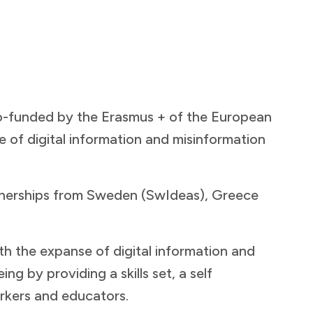
-funded by the Erasmus + of the European
e of digital information and misinformation
rtnerships from Sweden (SwIdeas), Greece
h the expanse of digital information and
g by providing a skills set, a self
 ​ ‌​‌​​‍‌‌​ ​‍​ ​‍‌‍‌‌​ ‍‌​ ​‍‌‍‌‌​ ​ ‌‍​‍‌‍‌‍​ ‌‌​ ​ ​ ​‌‌‍‌‍​ ‌ ​‍‌‌​ ​‍​ ​‍​‍‌‌​ ‌‌‌​‌​​‍ ‍‌‍​ ‌‍‍​‌‍‍‌‌‍ ​‌‍‌​‌ ​‍‌‍‌‌‌‍ ‍​‍‌‌​ ‌‌‌​​‍‌‌ ‌‍‍ ‌‍‌‌‌ ‍‌​‍‌‌​ ​ ‌​‌​​‍‌‌​ ​ ‌​‌​​‍‌‌​ ​‍​ ​‍‌‍‌‌​ ​‌​ ‌‍​ ‌ ‌‍‌​​ ‌‍‌‍‌‍​ ​‍​ ‍‌​ ‍​​ ‌‌‌‍​‍​‍‌‌​ ​‍​ ​‍​‍‌‌​ ‌‌‌​‌​​‍ ‍‌ ‌​‌‍‌‌‌ ‍​‌ ‌​​‍‌‍‌ ​​‌‍‌‌‌ ​‍‌ ​ ‌ ​​‌‍‌‌‌‍​ ‌ ‌​‌‍‍‌‌ ‌‍‌‍‌‌​ ‌‌ ​​‌ ‌‌‌‍​‍‌‍ ​‌‍‍‌‌ ​ ‌‍‍​‌‍‌‌‌‍‌​​‍​‍‌ ‌