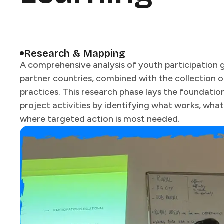
Research & Mapping​​​​‌ ‍ ​‍​‍‌‍ ‌ ​‍‌‍‍‌‌‍‌ ‌‍‍‌‌‍ ‍​‍​‍​ ‍‍​‍​‍‌ ​ ‌‍​‌‌‍ ‍‌‍‍‌‌ ‌​‌ ‍‌​‍ ‍‌‍‍‌‌‍ ​‍​‍​‍ ​​‍​‍‌‍‍​‌ ​‍‌‍‌‌‌‍‌‍​‍​‍​ ‍‍​‍​‍​‍ ‌ ​ ‌ ‌​‌ ‌‌‌‍‌​‌‍‍‌‌‍ ​‍ ‌‍‍‌‌‍ ‍‌ ‌​‌‍‌‌‌‍ ‍‌ ‌​​‍ ‌‍‌‌‌‍‌​‌‍‍‌‌ ‌​​‍ ‌‍ ‌‌‍ ‌‍‌​‌‍‌‌​ ‌‌ ​​‌ ​‍‌‍‌‌‌ ​ ‌‍‌‌‌‍ ‍‌ ‌​‌‍​‌‌ ‌​‌‍‍‌‌‍ ‌‍ ‍​ ‍ ‌‍‍‌‌‍‌​​ ‌​ ​‍​ ​ ​ ‍‌‌‍​‌‌‍‌‍​ ​ ​ ‍‌‌‍‌​​‍ ‌​ ​‌‌‍​ ​ ‌‌‌‍​‌​‍ ‌​ ‌​​ ​​‌‍​‌‌‍​‍​‍ ‌​ ‍​​ ‌​​ ​‍​ ‌ ​‍ ‌​ ​​​ ​‌​ ‌​​ ‌‍​ ​‌​ ​‌​ ​ ​ ​‍‌‍​‍​ ‍‌​ ‌‌‌‍​‍​ ‍ ‌ ‌​‌ ‍‌‌ ​​‌‍‌‌​ ‌‌ ​​‌ ​‍‌‍ ‌‍‍‍‌‍‌‌‌‍​ ‌ ‌​​ ‍ ‌ ​​‌‍​‌‌ ‌​‌‍‍​​ ‌‌‍‍ ‌‍‌‌‌ ‍‌‌​​‌‌‍​ ‌ ‌​‌‍‍‌‌ ‌‍‌‍‍‌‌ ‌​‌‍‍‌‌‍‌‌‌ ​ ​‍‌‌​ ‌‌‌​​‍‌‌ ‌‍‍ ‌‍‌‌‌ ‍‌​‍‌‌​ ​ ‌​‌​​‍‌‌​ ​ ‌​‌​​‍‌‌​ ​‍​ ​‍‌‍‌‌​ ​‌​ ‌​​ ‌‍​ ‌‍​ ‌​​ ‌‍​ ‌ ​ ‍‌​ ‍‌‌‍​‌‌‍​‌​‍‌‌​ ​‍​ ​‍​‍‌‌​ ‌‌‌​‌​​‍ ‍‌ ‌​‌‍‍‌‌ ‌​‌‍ ​‌‍‌‌​ ‌‍​‍‌‍​‌‌ ​ ‌‍‌‌‌‌‌‌‌ ​‍‌‍ ​​ ‌​‍‌‌​ ​‍‌​‌‍‌ ​ ‌ ‌​‌ ‌‌‌‍‌​‌‍‍‌‌‍ ​‍‌‍‌‍‍‌‌‍‌​​ ‌​ ​‍​ ​ ​ ‍‌‌‍​‌‌‍‌‍​ ​ ​ ‍‌‌‍‌​​‍ ‌​ ​‌‌‍​ ​ ‌‌‌‍​‌​‍ ‌​ ‌​​ ​​‌‍​‌‌‍​‍​‍ ‌​ ‍​​ ‌​​ ​‍​ ‌ ​‍ ‌​ ​​​ ​‌​ ‌​​ ‌‍​ ​‌​ ​‌​ ​ ​ ​‍‌‍​‍​ ‍‌​ ‌‌‌‍​‍​‍‌‍‌ ‌​‌ ‍‌‌ ​​‌‍‌‌​ ‌‌ ​​‌ ​‍‌‍ ‌‍‍‍‌‍‌‌‌‍​ ‌ ‌​​‍‌‍‌ ​​‌‍​‌‌ ‌​‌‍‍​​ ‌‌‍‍ ‌‍‌‌‌ ‍‌‌​​‌‌‍​ ‌ ‌​‌‍‍‌‌ ‌‍‌‍‍‌‌ ‌​‌‍‍‌‌‍‌‌‌ ​ ​‍‌‌​ ‌‌‌​​‍‌‌ ‌‍‍ ‌‍‌‌‌ ‍‌​‍‌‌​ ​ ‌​‌​​‍‌‌​ ​ ‌​‌​​‍‌‌​ ​‍​ ​‍‌‍‌‌​ ​‌​ ‌​​ ‌‍​ ‌‍​ ‌​​ ‌‍​ ‌ ​ ‍‌​ ‍‌‌‍​‌‌‍​‌​‍‌‌​ ​‍​ ​‍​‍‌‌​ ‌‌‌​‌​​‍ ‍‌ ‌​‌‍‍‌‌ ‌​‌‍ ​‌‍‌‌​‍‌‍‌ ​​‌‍‌‌‌ ​‍‌ ​ ‌ ​​‌‍‌‌‌‍​ ‌ ‌​‌‍‍‌‌ ‌‍‌‍‌‌​ ‌‌ ​​‌ ‌‌‌‍​‍‌‍ ​‌‍‍‌‌ ​ ‌‍‍​‌‍‌‌‌‍‌​​‍​‍‌ ‌
A comprehensive analysis of youth participation g
partner countries, combined with the collection o
practices. This research phase lays the foundation
project activities by identifying what works, what 
where targeted action is most needed.​​​​‌ ‍ ​‍​‍‌‍ ‌ ​‍‌‍‍‌‌‍‌ ‌‍‍‌‌‍ ‍​‍​‍​ ‍‍​‍​‍‌ ​ ‌‍​‌‌‍ ‍‌‍‍‌‌ ‌​‌ ‍‌​‍ ‍‌‍‍‌‌‍ ​‍​‍​‍ ​​‍​‍‌‍‍​‌ ​‍‌‍‌‌‌‍‌‍​‍​‍​ ‍‍​‍​‍​‍ ‌ ​ ‌ ‌​‌ ‌‌‌‍‌​‌‍‍‌‌‍ ​‍ ‌‍‍‌‌‍ ‍‌ ‌​‌‍‌‌‌‍ ‍‌ ‌​​‍ ‌‍‌‌‌‍‌​‌‍‍‌‌ ‌​​‍ ‌‍ ‌‌‍ ‌‍‌​‌‍‌‌​ ‌‌ ​​‌ ​‍‌‍‌‌‌ ​ ‌‍‌‌‌‍ ‍‌ ‌​‌‍​‌‌ ‌​‌‍‍‌‌‍ ‌‍ ‍​ ‍ ‌‍‍‌‌‍‌​​ ‌​ ​‍​ ​ ​ ‍‌‌‍​‌‌‍‌‍​ ​ ​ ‍‌‌‍‌​​‍ ‌​ ​‌‌‍​ ​ ‌‌‌‍​‌​‍ ‌​ ‌​​ ​​‌‍​‌‌‍​‍​‍ ‌​ ‍​​ ‌​​ ​‍​ ‌ ​‍ ‌​ ​​​ ​‌​ ‌​​ ‌‍​ ​‌​ ​‌​ ​ ​ ​‍‌‍​‍​ ‍‌​ ‌‌‌‍​‍​ ‍ ‌ ‌​‌ ‍‌‌ ​​‌‍‌‌​ ‌‌ ​​‌ ​‍‌‍ ‌‍‍‍‌‍‌‌‌‍​ ‌ ‌​​ ‍ ‌ ​​‌‍​‌‌ ‌​‌‍‍​​ ‌‌‍‍ ‌‍‌‌‌ ‍‌‌​​‌‌‍​ ‌ ‌​‌‍‍‌‌ ‌‍‌‍‍‌‌ ‌​‌‍‍‌‌‍‌‌‌ ​ ​‍‌‌​ ‌‌‌​​‍‌‌ ‌‍‍ ‌‍‌‌‌ ‍‌​‍‌‌​ ​ ‌​‌​​‍‌‌​ ​ ‌​‌​​‍‌‌​ ​‍​ ​‍‌‍‌‌​ ​‌​ ‌​​ ‌‍​ ‌‍​ ‌​​ ‌‍​ ‌ ​ ‍‌​ ‍‌‌‍​‌‌‍​‌​‍‌‌​ ​‍​ ​‍​‍‌‌​ ‌‌‌​‌​​‍ ‍‌‍‌​‌‍‌‌‌ ​ ‌‍​ ‌ ​‍‌‍‍‌‌ ​​‌ ‌​‌‍‍‌‌‍ ‌‍ ‍​ ‌‍​‍‌‍​‌‌ ​ ‌‍‌‌‌‌‌‌‌ ​‍‌‍ ​​ ‌​‍‌‌​ ​‍‌​‌‍‌ ​ ‌ ‌​‌ ‌‌‌‍‌​‌‍‍‌‌‍ ​‍‌‍‌‍‍‌‌‍‌​​ ‌​ ​‍​ ​ ​ ‍‌‌‍​‌‌‍‌‍​ ​ ​ ‍‌‌‍‌​​‍ ‌​ ​‌‌‍​ ​ ‌‌‌‍​‌​‍ ‌​ ‌​​ ​​‌‍​‌‌‍​‍​‍ ‌​ ‍​​ ‌​​ ​‍​ ‌ ​‍ ‌​ ​​​ ​‌​ ‌​​ ‌‍​ ​‌​ ​‌​ ​ ​ ​‍‌‍​‍​ ‍‌​ ‌‌‌‍​‍​‍‌‍‌ ‌​‌ ‍‌‌ ​​‌‍‌‌​ ‌‌ ​​‌ ​‍‌‍ ‌‍‍‍‌‍‌‌‌‍​ ‌ ‌​​‍‌‍‌ ​​‌‍​‌‌ ‌​‌‍‍​​ ‌‌‍‍ ‌‍‌‌‌ ‍‌‌​​‌‌‍​ ‌ ‌​‌‍‍‌‌ ‌‍‌‍‍‌‌ ‌​‌‍‍‌‌‍‌‌‌ ​ ​‍‌‌​ ‌‌‌​​‍‌‌ ‌‍‍ ‌‍‌‌‌ ‍‌​‍‌‌​ ​ ‌​‌​​‍‌‌​ ​ ‌​‌​​‍‌‌​ ​‍​ ​‍‌‍‌‌​ ​‌​ ‌​​ ‌‍​ ‌‍​ ‌​​ ‌‍​ ‌ ​ ‍‌​ ‍‌‌‍​‌‌‍​‌​‍‌‌​ ​‍​ ​‍​‍‌‌​ ‌‌‌​‌​​‍ ‍‌‍‌​‌‍‌‌‌ ​ ‌‍​ ‌ ​‍‌‍‍‌‌ ​​‌ ‌​‌‍‍‌‌‍ ‌‍ ‍​‍‌‍‌ ​​‌‍‌‌‌ ​‍‌ ​ ‌ ​​‌‍‌‌‌‍​ ‌ ‌​‌‍‍‌‌ ‌‍‌‍‌‌​ ‌‌ ​​‌ ‌‌‌‍​‍‌‍ ​‌‍‍‌‌ ​ ‌‍‍​‌‍‌‌‌‍‌​​‍​‍‌ ‌