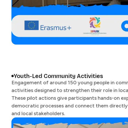
Youth-Led Community Activities​​​​‌ ‍ ​‍​‍‌‍ ‌ ​‍‌‍‍‌‌‍‌ ‌‍‍‌‌‍ ‍​‍​‍​ ‍‍​‍​‍‌ ​ ‌‍​‌‌‍ ‍‌‍‍‌‌ ‌​‌ ‍‌​‍ ‍‌‍‍‌‌‍ ​‍​‍​‍ ​​‍​‍‌‍‍​‌ ​‍‌‍‌‌‌‍‌‍​‍​‍​ ‍‍​‍​‍​‍ ‌ ​ ‌ ‌​‌ ‌‌‌‍‌​‌‍‍‌‌‍ ​‍ ‌‍‍‌‌‍ ‍‌ ‌​‌‍‌‌‌‍ ‍‌ ‌​​‍ ‌‍‌‌‌‍‌​‌‍‍‌‌ ‌​​‍ ‌‍ ‌‌‍ ‌‍‌​‌‍‌‌​ ‌‌ ​​‌ ​‍‌‍‌‌‌ ​ ‌‍‌‌‌‍ ‍‌ ‌​‌‍​‌‌ ‌​‌‍‍‌‌‍ ‌‍ ‍​ ‍ ‌‍‍‌‌‍‌​​ ‌​ ​‍​ ​ ​ ‍‌‌‍​‌‌‍‌‍​ ​ ​ ‍‌‌‍‌​​‍ ‌​ ​‌‌‍​ ​ ‌‌‌‍​‌​‍ ‌​ ‌​​ ​​‌‍​‌‌‍​‍​‍ ‌​ ‍​​ ‌​​ ​‍​ ‌ ​‍ ‌​ ​​​ ​‌​ ‌​​ ‌‍​ ​‌​ ​‌​ ​ ​ ​‍‌‍​‍​ ‍‌​ ‌‌‌‍​‍​ ‍ ‌ ‌​‌ ‍‌‌ ​​‌‍‌‌​ ‌‌ ​​‌ ​‍‌‍ ‌‍‍‍‌‍‌‌‌‍​ ‌ ‌​​ ‍ ‌ ​​‌‍​‌‌ ‌​‌‍‍​​ ‌‌‍‍ ‌‍‌‌‌ ‍‌‌​​‌‌‍​ ‌ ‌​‌‍‍‌‌ ‌‍‌‍‍‌‌ ‌​‌‍‍‌‌‍‌‌‌ ​ ​‍‌‌​ ‌‌‌​​‍‌‌ ‌‍‍ ‌‍‌‌‌ ‍‌​‍‌‌​ ​ ‌​‌​​‍‌‌​ ​ ‌​‌​​‍‌‌​ ​‍​ ​‍​ ‌​​ ​‌​ ‌​​ ​‍‌‍​‍​ ‌​​ ​‍​ ‍​‌‍‌​‌‍​‌‌‍​‍​ ​‍​‍‌‌​ ​‍​ ​‍​‍‌‌​ ‌‌‌​‌​​‍ ‍‌ ‌​‌‍‍‌‌ ‌​‌‍ ​‌‍‌‌​ ‌‍​‍‌‍​‌‌ ​ ‌‍‌‌‌‌‌‌‌ ​‍‌‍ ​​ ‌​‍‌‌​ ​‍‌​‌‍‌ ​ ‌ ‌​‌ ‌‌‌‍‌​‌‍‍‌‌‍ ​‍‌‍‌‍‍‌‌‍‌​​ ‌​ ​‍​ ​ ​ ‍‌‌‍​‌‌‍‌‍​ ​ ​ ‍‌‌‍‌​​‍ ‌​ ​‌‌‍​ ​ ‌‌‌‍​‌​‍ ‌​ ‌​​ ​​‌‍​‌‌‍​‍​‍ ‌​ ‍​​ ‌​​ ​‍​ ‌ ​‍ ‌​ ​​​ ​‌​ ‌​​ ‌‍​ ​‌​ ​‌​ ​ ​ ​‍‌‍​‍​ ‍‌​ ‌‌‌‍​‍​‍‌‍‌ ‌​‌ ‍‌‌ ​​‌‍‌‌​ ‌‌ ​​‌ ​‍‌‍ ‌‍‍‍‌‍‌‌‌‍​ ‌ ‌​​‍‌‍‌ ​​‌‍​‌‌ ‌​‌‍‍​​ ‌‌‍‍ ‌‍‌‌‌ ‍‌‌​​‌‌‍​ ‌ ‌​‌‍‍‌‌ ‌‍‌‍‍‌‌ ‌​‌‍‍‌‌‍‌‌‌ ​ ​‍‌‌​ ‌‌‌​​‍‌‌ ‌‍‍ ‌‍‌‌‌ ‍‌​‍‌‌​ ​ ‌​‌​​‍‌‌​ ​ ‌​‌​​‍‌‌​ ​‍​ ​‍​ ‌​​ ​‌​ ‌​​ ​‍‌‍​‍​ ‌​​ ​‍​ ‍​‌‍‌​‌‍​‌‌‍​‍​ ​‍​‍‌‌​ ​‍​ ​‍​‍‌‌​ ‌‌‌​‌​​‍ ‍‌ ‌​‌‍‍‌‌ ‌​‌‍ ​‌‍‌‌​‍‌‍‌ ​​‌‍‌‌‌ ​‍‌ ​ ‌ ​​‌‍‌‌‌‍​ ‌ ‌​‌‍‍‌‌ ‌‍‌‍‌‌​ ‌‌ ​​‌ ‌‌‌‍​‍‌‍ ​‌‍‍‌‌ ​ ‌‍‍​‌‍‌‌‌‍‌​​‍​‍‌ ‌
Engagement of around 150 young people in com
activities designed to strengthen their role in loc
These pilot actions give participants hands-on ex
democratic processes and connect them directly 
and local stakeholders.​​​​‌ ‍ ​‍​‍‌‍ ‌ ​‍‌‍‍‌‌‍‌ ‌‍‍‌‌‍ ‍​‍​‍​ ‍‍​‍​‍‌ ​ ‌‍​‌‌‍ ‍‌‍‍‌‌ ‌​‌ ‍‌​‍ ‍‌‍‍‌‌‍ ​‍​‍​‍ ​​‍​‍‌‍‍​‌ ​‍‌‍‌‌‌‍‌‍​‍​‍​ ‍‍​‍​‍​‍ ‌ ​ ‌ ‌​‌ ‌‌‌‍‌​‌‍‍‌‌‍ ​‍ ‌‍‍‌‌‍ ‍‌ ‌​‌‍‌‌‌‍ ‍‌ ‌​​‍ ‌‍‌‌‌‍‌​‌‍‍‌‌ ‌​​‍ ‌‍ ‌‌‍ ‌‍‌​‌‍‌‌​ ‌‌ ​​‌ ​‍‌‍‌‌‌ ​ ‌‍‌‌‌‍ ‍‌ ‌​‌‍​‌‌ ‌​‌‍‍‌‌‍ ‌‍ ‍​ ‍ ‌‍‍‌‌‍‌​​ ‌​ ​‍​ ​ ​ ‍‌‌‍​‌‌‍‌‍​ ​ ​ ‍‌‌‍‌​​‍ ‌​ ​‌‌‍​ ​ ‌‌‌‍​‌​‍ ‌​ ‌​​ ​​‌‍​‌‌‍​‍​‍ ‌​ ‍​​ ‌​​ ​‍​ ‌ ​‍ ‌​ ​​​ ​‌​ ‌​​ ‌‍​ ​‌​ ​‌​ ​ ​ ​‍‌‍​‍​ ‍‌​ ‌‌‌‍​‍​ ‍ ‌ ‌​‌ ‍‌‌ ​​‌‍‌‌​ ‌‌ ​​‌ ​‍‌‍ ‌‍‍‍‌‍‌‌‌‍​ ‌ ‌​​ ‍ ‌ ​​‌‍​‌‌ ‌​‌‍‍​​ ‌‌‍‍ ‌‍‌‌‌ ‍‌‌​​‌‌‍​ ‌ ‌​‌‍‍‌‌ ‌‍‌‍‍‌‌ ‌​‌‍‍‌‌‍‌‌‌ ​ ​‍‌‌​ ‌‌‌​​‍‌‌ ‌‍‍ ‌‍‌‌‌ ‍‌​‍‌‌​ ​ ‌​‌​​‍‌‌​ ​ ‌​‌​​‍‌‌​ ​‍​ ​‍​ ‌​​ ​‌​ ‌​​ ​‍‌‍​‍​ ‌​​ ​‍​ ‍​‌‍‌​‌‍​‌‌‍​‍​ ​‍​‍‌‌​ ​‍​ ​‍​‍‌‌​ ‌‌‌​‌​​‍ ‍‌‍‌​‌‍‌‌‌ ​ ‌‍​ ‌ ​‍‌‍‍‌‌ ​​‌ ‌​‌‍‍‌‌‍ ‌‍ ‍​ ‌‍​‍‌‍​‌‌ ​ ‌‍‌‌‌‌‌‌‌ ​‍‌‍ ​​ ‌​‍‌‌​ ​‍‌​‌‍‌ ​ ‌ ‌​‌ ‌‌‌‍‌​‌‍‍‌‌‍ ​‍‌‍‌‍‍‌‌‍‌​​ ‌​ ​‍​ ​ ​ ‍‌‌‍​‌‌‍‌‍​ ​ ​ ‍‌‌‍‌​​‍ ‌​ ​‌‌‍​ ​ ‌‌‌‍​‌​‍ ‌​ ‌​​ ​​‌‍​‌‌‍​‍​‍ ‌​ ‍​​ ‌​​ ​‍​ ‌ ​‍ ‌​ ​​​ ​‌​ ‌​​ ‌‍​ ​‌​ ​‌​ ​ ​ ​‍‌‍​‍​ ‍‌​ ‌‌‌‍​‍​‍‌‍‌ ‌​‌ ‍‌‌ ​​‌‍‌‌​ ‌‌ ​​‌ ​‍‌‍ ‌‍‍‍‌‍‌‌‌‍​ ‌ ‌​​‍‌‍‌ ​​‌‍​‌‌ ‌​‌‍‍​​ ‌‌‍‍ ‌‍‌‌‌ ‍‌‌​​‌‌‍​ ‌ ‌​‌‍‍‌‌ ‌‍‌‍‍‌‌ ‌​‌‍‍‌‌‍‌‌‌ ​ ​‍‌‌​ ‌‌‌​​‍‌‌ ‌‍‍ ‌‍‌‌‌ ‍‌​‍‌‌​ ​ ‌​‌​​‍‌‌​ ​ ‌​‌​​‍‌‌​ ​‍​ ​‍​ ‌​​ ​‌​ ‌​​ ​‍‌‍​‍​ ‌​​ ​‍​ ‍​‌‍‌​‌‍​‌‌‍​‍​ ​‍​‍‌‌​ ​‍​ ​‍​‍‌‌​ ‌‌‌​‌​​‍ ‍‌‍‌​‌‍‌‌‌ ​ ‌‍​ ‌ ​‍‌‍‍‌‌ ​​‌ ‌​‌‍‍‌‌‍ ‌‍ ‍​‍‌‍‌ ​​‌‍‌‌‌ ​‍‌ ​ ‌ ​​‌‍‌‌‌‍​ ‌ ‌​‌‍‍‌‌ ‌‍‌‍‌‌​ ‌‌ ​​‌ ‌‌‌‍​‍‌‍ ​‌‍‍‌‌ ​ ‌‍‍​‌‍‌‌‌‍‌​​‍​‍‌ ‌