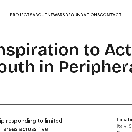
PROJECTS​​​​‌ ‍ ​‍​‍‌‍ ‌ ​‍‌‍‍‌‌‍‌ ‌‍‍‌‌‍ ‍​‍​‍​ ‍‍​‍​‍‌ ​ ‌‍​‌‌‍ ‍‌‍‍‌‌ ‌​‌ ‍‌​‍ ‍‌‍‍‌‌‍ ​‍​‍​‍ ​​‍​‍‌‍‍​‌ ​‍‌‍‌‌‌‍‌‍​‍​‍​ ‍‍​‍​‍​‍ ‌ ​ ‌ ‌​‌ ‌‌‌‍‌​‌‍‍‌‌‍ ​‍ ‌‍‍‌‌‍ ‍‌ ‌​‌‍‌‌‌‍ ‍‌ ‌​​‍ ‌‍‌‌‌‍‌​‌‍‍‌‌ ‌​​‍ ‌‍ ‌‌‍ ‌‍‌​‌‍‌‌​ ‌‌ ​​‌ ​‍‌‍‌‌‌ ​ ‌‍‌‌‌‍ ‍‌ ‌​‌‍​‌‌ ‌​‌‍‍‌‌‍ ‌‍ ‍​ ‍ ‌‍‍‌‌‍‌​​ ‌‌ ​ ‌‍‍‌‌ ‌​‌‍‌‌‌‌​ ‌‍‌‌‌ ‌​‌ ‌​‌‍‍‌‌‍ ‍‌‍‌ ‌ ​ ​ ‍ ‌ ‌​‌ ‍‌‌ ​​‌‍‌‌​ ‌‌ ​ ‌‍‍‌‌ ‌​‌‍‌‌‌‌​ ‌‍‌‌‌ ‌​‌ ‌​‌‍‍‌‌‍ ‍‌‍‌ ‌ ​ ​ ‍ ‌ ​​‌‍​‌‌ ‌​‌‍‍​​ ‌‌‍ ‍‌‍​‌‌ ‌‍‌‍​‍‌‍​‌‌ ​‍​‍ ‍‌‍ ‍‌‍​‌‌ ‌‍‌​ ​‌‍‍‌‌‍ ‍‌‍‍ ‌ ​ ​‍‌‌​ ‌‌‌​​‍‌‌ ‌‍‍ ‌‍‌‌‌ ‍‌​‍‌‌​ ​ ‌​‌​​‍‌‌​ ​ ‌​‌​​‍‌‌​ ​‍​ ​‍‌‍‌​​ ‌ ‌‍‌‍​ ​ ‌‍‌‍​ ​​​ ​ ‌‍​ ​ ​‍‌‍‌‌​ ‌​​ ​​​‍‌‌​ ​‍​ ​‍​‍‌‌​ ‌‌‌​‌​​‍ ‍‌‍ ​‌‍​‌‌‍​‍‌‍‌‌‌‍ ​​ ‌‍​‍‌‍​‌‌ ​ ‌‍‌‌‌‌‌‌‌ ​‍‌‍ ​​ ‌​‍‌‌​ ​‍‌​‌‍‌ ​ ‌ ‌​‌ ‌‌‌‍‌​‌‍‍‌‌‍ ​‍‌‍‌‍‍‌‌‍‌​​ ‌‌ ​ ‌‍‍‌‌ ‌​‌‍‌‌‌‌​ ‌‍‌‌‌ ‌​‌ ‌​‌‍‍‌‌‍ ‍‌‍‌ ‌ ​ ​‍‌‍‌ ‌​‌ ‍‌‌ ​​‌‍‌‌​ ‌‌ ​ ‌‍‍‌‌ ‌​‌‍‌‌‌‌​ ‌‍‌‌‌ ‌​‌ ‌​‌‍‍‌‌‍ ‍‌‍‌ ‌ ​ ​‍‌‍‌ ​​‌‍​‌‌ ‌​‌‍‍​​ ‌‌‍ ‍‌‍​‌‌ ‌‍‌‍​‍‌‍​‌‌ ​‍​‍ ‍‌‍ ‍‌‍​‌‌ ‌‍‌​ ​‌‍‍‌‌‍ ‍‌‍‍ ‌ ​ ​‍‌‌​ ‌‌‌​​‍‌‌ ‌‍‍ ‌‍‌‌‌ ‍‌​‍‌‌​ ​ ‌​‌​​‍‌‌​ ​ ‌​‌​​‍‌‌​ ​‍​ ​‍‌‍‌​​ ‌ ‌‍‌‍​ ​ ‌‍‌‍​ ​​​ ​ ‌‍​ ​ ​‍‌‍‌‌​ ‌​​ ​​​‍‌‌​ ​‍​ ​‍​‍‌‌​ ‌‌‌​‌​​‍ ‍‌‍ ​‌‍​‌‌‍​‍‌‍‌‌‌‍ ​​‍‌‍‌ ​​‌‍‌‌‌ ​‍‌ ​ ‌ ​​‌‍‌‌‌‍​ ‌ ‌​‌‍‍‌‌ ‌‍‌‍‌‌​ ‌‌ ​​‌ ‌‌‌‍​‍‌‍ ​‌‍‍‌‌ ​ ‌‍‍​‌‍‌‌‌‍‌​​‍​‍‌ ‌
ABOUT​​​​‌ ‍ ​‍​‍‌‍ ‌ ​‍‌‍‍‌‌‍‌ ‌‍‍‌‌‍ ‍​‍​‍​ ‍‍​‍​‍‌ ​ ‌‍​‌‌‍ ‍‌‍‍‌‌ ‌​‌ ‍‌​‍ ‍‌‍‍‌‌‍ ​‍​‍​‍ ​​‍​‍‌‍‍​‌ ​‍‌‍‌‌‌‍‌‍​‍​‍​ ‍‍​‍​‍​‍ ‌ ​ ‌ ‌​‌ ‌‌‌‍‌​‌‍‍‌‌‍ ​‍ ‌‍‍‌‌‍ ‍‌ ‌​‌‍‌‌‌‍ ‍‌ ‌​​‍ ‌‍‌‌‌‍‌​‌‍‍‌‌ ‌​​‍ ‌‍ ‌‌‍ ‌‍‌​‌‍‌‌​ ‌‌ ​​‌ ​‍‌‍‌‌‌ ​ ‌‍‌‌‌‍ ‍‌ ‌​‌‍​‌‌ ‌​‌‍‍‌‌‍ ‌‍ ‍​ ‍ ‌‍‍‌‌‍‌​​ ‌‌ ​ ‌‍‍‌‌ ‌​‌‍‌‌‌‌​ ‌‍‌‌‌ ‌​‌ ‌​‌‍‍‌‌‍ ‍‌‍‌ ‌ ​ ​ ‍ ‌ ‌​‌ ‍‌‌ ​​‌‍‌‌​ ‌‌ ​ ‌‍‍‌‌ ‌​‌‍‌‌‌‌​ ‌‍‌‌‌ ‌​‌ ‌​‌‍‍‌‌‍ ‍‌‍‌ ‌ ​ ​ ‍ ‌ ​​‌‍​‌‌ ‌​‌‍‍​​ ‌‌‍ ‍‌‍​‌‌ ‌‍‌‍​‍‌‍​‌‌ ​‍​‍ ‍‌‍ ‍‌‍​‌‌ ‌‍‌​ ​‌‍‍‌‌‍ ‍‌‍‍ ‌ ​ ​‍‌‌​ ‌‌‌​​‍‌‌ ‌‍‍ ‌‍‌‌‌ ‍‌​‍‌‌​ ​ ‌​‌​​‍‌‌​ ​ ‌​‌​​‍‌‌​ ​‍​ ​‍​ ‍​‌‍​‍​ ‍​​ ‌ ​ ​‌‌‍‌‍‌‍‌‌‌‍‌‍​ ​‌​ ‌‍​ ​‌​ ‌ ​‍‌‌​ ​‍​ ​‍​‍‌‌​ ‌‌‌​‌​​‍ ‍‌‍ ​‌‍​‌‌‍​‍‌‍‌‌‌‍ ​​ ‌‍​‍‌‍​‌‌ ​ ‌‍‌‌‌‌‌‌‌ ​‍‌‍ ​​ ‌​‍‌‌​ ​‍‌​‌‍‌ ​ ‌ ‌​‌ ‌‌‌‍‌​‌‍‍‌‌‍ ​‍‌‍‌‍‍‌‌‍‌​​ ‌‌ ​ ‌‍‍‌‌ ‌​‌‍‌‌‌‌​ ‌‍‌‌‌ ‌​‌ ‌​‌‍‍‌‌‍ ‍‌‍‌ ‌ ​ ​‍‌‍‌ ‌​‌ ‍‌‌ ​​‌‍‌‌​ ‌‌ ​ ‌‍‍‌‌ ‌​‌‍‌‌‌‌​ ‌‍‌‌‌ ‌​‌ ‌​‌‍‍‌‌‍ ‍‌‍‌ ‌ ​ ​‍‌‍‌ ​​‌‍​‌‌ ‌​‌‍‍​​ ‌‌‍ ‍‌‍​‌‌ ‌‍‌‍​‍‌‍​‌‌ ​‍​‍ ‍‌‍ ‍‌‍​‌‌ ‌‍‌​ ​‌‍‍‌‌‍ ‍‌‍‍ ‌ ​ ​‍‌‌​ ‌‌‌​​‍‌‌ ‌‍‍ ‌‍‌‌‌ ‍‌​‍‌‌​ ​ ‌​‌​​‍‌‌​ ​ ‌​‌​​‍‌‌​ ​‍​ ​‍​ ‍​‌‍​‍​ ‍​​ ‌ ​ ​‌‌‍‌‍‌‍‌‌‌‍‌‍​ ​‌​ ‌‍​ ​‌​ ‌ ​‍‌‌​ ​‍​ ​‍​‍‌‌​ ‌‌‌​‌​​‍ ‍‌‍ ​‌‍​‌‌‍​‍‌‍‌‌‌‍ ​​‍‌‍‌ ​​‌‍‌‌‌ ​‍‌ ​ ‌ ​​‌‍‌‌‌‍​ ‌ ‌​‌‍‍‌‌ ‌‍‌‍‌‌​ ‌‌ ​​‌ ‌‌‌‍​‍‌‍ ​‌‍‍‌‌ ​ ‌‍‍​‌‍‌‌‌‍‌​​‍​‍‌ ‌
NEWS​​​​‌ ‍ ​‍​‍‌‍ ‌ ​‍‌‍‍‌‌‍‌ ‌‍‍‌‌‍ ‍​‍​‍​ ‍‍​‍​‍‌ ​ ‌‍​‌‌‍ ‍‌‍‍‌‌ ‌​‌ ‍‌​‍ ‍‌‍‍‌‌‍ ​‍​‍​‍ ​​‍​‍‌‍‍​‌ ​‍‌‍‌‌‌‍‌‍​‍​‍​ ‍‍​‍​‍​‍ ‌ ​ ‌ ‌​‌ ‌‌‌‍‌​‌‍‍‌‌‍ ​‍ ‌‍‍‌‌‍ ‍‌ ‌​‌‍‌‌‌‍ ‍‌ ‌​​‍ ‌‍‌‌‌‍‌​‌‍‍‌‌ ‌​​‍ ‌‍ ‌‌‍ ‌‍‌​‌‍‌‌​ ‌‌ ​​‌ ​‍‌‍‌‌‌ ​ ‌‍‌‌‌‍ ‍‌ ‌​‌‍​‌‌ ‌​‌‍‍‌‌‍ ‌‍ ‍​ ‍ ‌‍‍‌‌‍‌​​ ‌‌ ​ ‌‍‍‌‌ ‌​‌‍‌‌‌‌​ ‌‍‌‌‌ ‌​‌ ‌​‌‍‍‌‌‍ ‍‌‍‌ ‌ ​ ​ ‍ ‌ ‌​‌ ‍‌‌ ​​‌‍‌‌​ ‌‌ ​ ‌‍‍‌‌ ‌​‌‍‌‌‌‌​ ‌‍‌‌‌ ‌​‌ ‌​‌‍‍‌‌‍ ‍‌‍‌ ‌ ​ ​ ‍ ‌ ​​‌‍​‌‌ ‌​‌‍‍​​ ‌‌‍ ‍‌‍​‌‌ ‌‍‌‍​‍‌‍​‌‌ ​‍​‍ ‍‌‍ ‍‌‍​‌‌ ‌‍‌​ ​‌‍‍‌‌‍ ‍‌‍‍ ‌ ​ ​‍‌‌​ ‌‌‌​​‍‌‌ ‌‍‍ ‌‍‌‌‌ ‍‌​‍‌‌​ ​ ‌​‌​​‍‌‌​ ​ ‌​‌​​‍‌‌​ ​‍​ ​‍​ ‍​​ ​​​ ​‌​ ‌ ​ ‍​​ ‍​‌‍‌‍‌‍​‌​ ‌‍​ ​ ​ ​‍​ ​​​‍‌‌​ ​‍​ ​‍​‍‌‌​ ‌‌‌​‌​​‍ ‍‌‍ ​‌‍​‌‌‍​‍‌‍‌‌‌‍ ​​ ‌‍​‍‌‍​‌‌ ​ ‌‍‌‌‌‌‌‌‌ ​‍‌‍ ​​ ‌​‍‌‌​ ​‍‌​‌‍‌ ​ ‌ ‌​‌ ‌‌‌‍‌​‌‍‍‌‌‍ ​‍‌‍‌‍‍‌‌‍‌​​ ‌‌ ​ ‌‍‍‌‌ ‌​‌‍‌‌‌‌​ ‌‍‌‌‌ ‌​‌ ‌​‌‍‍‌‌‍ ‍‌‍‌ ‌ ​ ​‍‌‍‌ ‌​‌ ‍‌‌ ​​‌‍‌‌​ ‌‌ ​ ‌‍‍‌‌ ‌​‌‍‌‌‌‌​ ‌‍‌‌‌ ‌​‌ ‌​‌‍‍‌‌‍ ‍‌‍‌ ‌ ​ ​‍‌‍‌ ​​‌‍​‌‌ ‌​‌‍‍​​ ‌‌‍ ‍‌‍​‌‌ ‌‍‌‍​‍‌‍​‌‌ ​‍​‍ ‍‌‍ ‍‌‍​‌‌ ‌‍‌​ ​‌‍‍‌‌‍ ‍‌‍‍ ‌ ​ ​‍‌‌​ ‌‌‌​​‍‌‌ ‌‍‍ ‌‍‌‌‌ ‍‌​‍‌‌​ ​ ‌​‌​​‍‌‌​ ​ ‌​‌​​‍‌‌​ ​‍​ ​‍​ ‍​​ ​​​ ​‌​ ‌ ​ ‍​​ ‍​‌‍‌‍‌‍​‌​ ‌‍​ ​ ​ ​‍​ ​​​‍‌‌​ ​‍​ ​‍​‍‌‌​ ‌‌‌​‌​​‍ ‍‌‍ ​‌‍​‌‌‍​‍‌‍‌‌‌‍ ​​‍‌‍‌ ​​‌‍‌‌‌ ​‍‌ ​ ‌ ​​‌‍‌‌‌‍​ ‌ ‌​‌‍‍‌‌ ‌‍‌‍‌‌​ ‌‌ ​​‌ ‌‌‌‍​‍‌‍ ​‌‍‍‌‌ ​ ‌‍‍​‌‍‌‌‌‍‌​​‍​‍‌ ‌
R&D​​​​‌ ‍ ​‍​‍‌‍ ‌ ​‍‌‍‍‌‌‍‌ ‌‍‍‌‌‍ ‍​‍​‍​ ‍‍​‍​‍‌ ​ ‌‍​‌‌‍ ‍‌‍‍‌‌ ‌​‌ ‍‌​‍ ‍‌‍‍‌‌‍ ​‍​‍​‍ ​​‍​‍‌‍‍​‌ ​‍‌‍‌‌‌‍‌‍​‍​‍​ ‍‍​‍​‍​‍ ‌ ​ ‌ ‌​‌ ‌‌‌‍‌​‌‍‍‌‌‍ ​‍ ‌‍‍‌‌‍ ‍‌ ‌​‌‍‌‌‌‍ ‍‌ ‌​​‍ ‌‍‌‌‌‍‌​‌‍‍‌‌ ‌​​‍ ‌‍ ‌‌‍ ‌‍‌​‌‍‌‌​ ‌‌ ​​‌ ​‍‌‍‌‌‌ ​ ‌‍‌‌‌‍ ‍‌ ‌​‌‍​‌‌ ‌​‌‍‍‌‌‍ ‌‍ ‍​ ‍ ‌‍‍‌‌‍‌​​ ‌‌ ​ ‌‍‍‌‌ ‌​‌‍‌‌‌‌​ ‌‍‌‌‌ ‌​‌ ‌​‌‍‍‌‌‍ ‍‌‍‌ ‌ ​ ​ ‍ ‌ ‌​‌ ‍‌‌ ​​‌‍‌‌​ ‌‌ ​ ‌‍‍‌‌ ‌​‌‍‌‌‌‌​ ‌‍‌‌‌ ‌​‌ ‌​‌‍‍‌‌‍ ‍‌‍‌ ‌ ​ ​ ‍ ‌ ​​‌‍​‌‌ ‌​‌‍‍​​ ‌‌‍ ‍‌‍​‌‌ ‌‍‌‍​‍‌‍​‌‌ ​‍​‍ ‍‌‍ ‍‌‍​‌‌ ‌‍‌​ ​‌‍‍‌‌‍ ‍‌‍‍ ‌ ​ ​‍‌‌​ ‌‌‌​​‍‌‌ ‌‍‍ ‌‍‌‌‌ ‍‌​‍‌‌​ ​ ‌​‌​​‍‌‌​ ​ ‌​‌​​‍‌‌​ ​‍​ ​‍​ ‍‌‌‍​‌‌‍‌‌​ ​​‌‍​‍‌‍​‌​ ‌​​ ‌​​ ‌ ​ ‍‌‌‍​ ​ ‌​​‍‌‌​ ​‍​ ​‍​‍‌‌​ ‌‌‌​‌​​‍ ‍‌‍ ​‌‍​‌‌‍​‍‌‍‌‌‌‍ ​​ ‌‍​‍‌‍​‌‌ ​ ‌‍‌‌‌‌‌‌‌ ​‍‌‍ ​​ ‌​‍‌‌​ ​‍‌​‌‍‌ ​ ‌ ‌​‌ ‌‌‌‍‌​‌‍‍‌‌‍ ​‍‌‍‌‍‍‌‌‍‌​​ ‌‌ ​ ‌‍‍‌‌ ‌​‌‍‌‌‌‌​ ‌‍‌‌‌ ‌​‌ ‌​‌‍‍‌‌‍ ‍‌‍‌ ‌ ​ ​‍‌‍‌ ‌​‌ ‍‌‌ ​​‌‍‌‌​ ‌‌ ​ ‌‍‍‌‌ ‌​‌‍‌‌‌‌​ ‌‍‌‌‌ ‌​‌ ‌​‌‍‍‌‌‍ ‍‌‍‌ ‌ ​ ​‍‌‍‌ ​​‌‍​‌‌ ‌​‌‍‍​​ ‌‌‍ ‍‌‍​‌‌ ‌‍‌‍​‍‌‍​‌‌ ​‍​‍ ‍‌‍ ‍‌‍​‌‌ ‌‍‌​ ​‌‍‍‌‌‍ ‍‌‍‍ ‌ ​ ​‍‌‌​ ‌‌‌​​‍‌‌ ‌‍‍ ‌‍‌‌‌ ‍‌​‍‌‌​ ​ ‌​‌​​‍‌‌​ ​ ‌​‌​​‍‌‌​ ​‍​ ​‍​ ‍‌‌‍​‌‌‍‌‌​ ​​‌‍​‍‌‍​‌​ ‌​​ ‌​​ ‌ ​ ‍‌‌‍​ ​ ‌​​‍‌‌​ ​‍​ ​‍​‍‌‌​ ‌‌‌​‌​​‍ ‍‌‍ ​‌‍​‌‌‍​‍‌‍‌‌‌‍ ​​‍‌‍‌ ​​‌‍‌‌‌ ​‍‌ ​ ‌ ​​‌‍‌‌‌‍​ ‌ ‌​‌‍‍‌‌ ‌‍‌‍‌‌​ ‌‌ ​​‌ ‌‌‌‍​‍‌‍ ​‌‍‍‌‌ ​ ‌‍‍​‌‍‌‌‌‍‌​​‍​‍‌ ‌
FOUNDATIONS​​​​‌ ‍ ​‍​‍‌‍ ‌ ​‍‌‍‍‌‌‍‌ ‌‍‍‌‌‍ ‍​‍​‍​ ‍‍​‍​‍‌ ​ ‌‍​‌‌‍ ‍‌‍‍‌‌ ‌​‌ ‍‌​‍ ‍‌‍‍‌‌‍ ​‍​‍​‍ ​​‍​‍‌‍‍​‌ ​‍‌‍‌‌‌‍‌‍​‍​‍​ ‍‍​‍​‍​‍ ‌ ​ ‌ ‌​‌ ‌‌‌‍‌​‌‍‍‌‌‍ ​‍ ‌‍‍‌‌‍ ‍‌ ‌​‌‍‌‌‌‍ ‍‌ ‌​​‍ ‌‍‌‌‌‍‌​‌‍‍‌‌ ‌​​‍ ‌‍ ‌‌‍ ‌‍‌​‌‍‌‌​ ‌‌ ​​‌ ​‍‌‍‌‌‌ ​ ‌‍‌‌‌‍ ‍‌ ‌​‌‍​‌‌ ‌​‌‍‍‌‌‍ ‌‍ ‍​ ‍ ‌‍‍‌‌‍‌​​ ‌‌ ​ ‌‍‍‌‌ ‌​‌‍‌‌‌‌​ ‌‍‌‌‌ ‌​‌ ‌​‌‍‍‌‌‍ ‍‌‍‌ ‌ ​ ​ ‍ ‌ ‌​‌ ‍‌‌ ​​‌‍‌‌​ ‌‌ ​ ‌‍‍‌‌ ‌​‌‍‌‌‌‌​ ‌‍‌‌‌ ‌​‌ ‌​‌‍‍‌‌‍ ‍‌‍‌ ‌ ​ ​ ‍ ‌ ​​‌‍​‌‌ ‌​‌‍‍​​ ‌‌‍ ‍‌‍​‌‌ ‌‍‌‍​‍‌‍​‌‌ ​‍​‍ ‍‌‍ ‍‌‍​‌‌ ‌‍‌​ ​‌‍‍‌‌‍ ‍‌‍‍ ‌ ​ ​‍‌‌​ ‌‌‌​​‍‌‌ ‌‍‍ ‌‍‌‌‌ ‍‌​‍‌‌​ ​ ‌​‌​​‍‌‌​ ​ ‌​‌​​‍‌‌​ ​‍​ ​‍‌‍‌‌‌‍‌​‌‍‌‌​ ​‍​ ​‌​ ‌‍‌‍​ ​ ‍​​ ‍​​ ‌​​ ‌ ​ ​​​‍‌‌​ ​‍​ ​‍​‍‌‌​ ‌‌‌​‌​​‍ ‍‌‍ ​‌‍​‌‌‍​‍‌‍‌‌‌‍ ​​ ‌‍​‍‌‍​‌‌ ​ ‌‍‌‌‌‌‌‌‌ ​‍‌‍ ​​ ‌​‍‌‌​ ​‍‌​‌‍‌ ​ ‌ ‌​‌ ‌‌‌‍‌​‌‍‍‌‌‍ ​‍‌‍‌‍‍‌‌‍‌​​ ‌‌ ​ ‌‍‍‌‌ ‌​‌‍‌‌‌‌​ ‌‍‌‌‌ ‌​‌ ‌​‌‍‍‌‌‍ ‍‌‍‌ ‌ ​ ​‍‌‍‌ ‌​‌ ‍‌‌ ​​‌‍‌‌​ ‌‌ ​ ‌‍‍‌‌ ‌​‌‍‌‌‌‌​ ‌‍‌‌‌ ‌​‌ ‌​‌‍‍‌‌‍ ‍‌‍‌ ‌ ​ ​‍‌‍‌ ​​‌‍​‌‌ ‌​‌‍‍​​ ‌‌‍ ‍‌‍​‌‌ ‌‍‌‍​‍‌‍​‌‌ ​‍​‍ ‍‌‍ ‍‌‍​‌‌ ‌‍‌​ ​‌‍‍‌‌‍ ‍‌‍‍ ‌ ​ ​‍‌‌​ ‌‌‌​​‍‌‌ ‌‍‍ ‌‍‌‌‌ ‍‌​‍‌‌​ ​ ‌​‌​​‍‌‌​ ​ ‌​‌​​‍‌‌​ ​‍​ ​‍‌‍‌‌‌‍‌​‌‍‌‌​ ​‍​ ​‌​ ‌‍‌‍​ ​ ‍​​ ‍​​ ‌​​ ‌ ​ ​​​‍‌‌​ ​‍​ ​‍​‍‌‌​ ‌‌‌​‌​​‍ ‍‌‍ ​‌‍​‌‌‍​‍‌‍‌‌‌‍ ​​‍‌‍‌ ​​‌‍‌‌‌ ​‍‌ ​ ‌ ​​‌‍‌‌‌‍​ ‌ ‌​‌‍‍‌‌ ‌‍‌‍‌‌​ ‌‌ ​​‌ ‌‌‌‍​‍‌‍ ​‌‍‍‌‌ ​ ‌‍‍​‌‍‌‌‌‍‌​​‍​‍‌ ‌
CONTACT​​​​‌ ‍ ​‍​‍‌‍ ‌ ​‍‌‍‍‌‌‍‌ ‌‍‍‌‌‍ ‍​‍​‍​ ‍‍​‍​‍‌ ​ ‌‍​‌‌‍ ‍‌‍‍‌‌ ‌​‌ ‍‌​‍ ‍‌‍‍‌‌‍ ​‍​‍​‍ ​​‍​‍‌‍‍​‌ ​‍‌‍‌‌‌‍‌‍​‍​‍​ ‍‍​‍​‍​‍ ‌ ​ ‌ ‌​‌ ‌‌‌‍‌​‌‍‍‌‌‍ ​‍ ‌‍‍‌‌‍ ‍‌ ‌​‌‍‌‌‌‍ ‍‌ ‌​​‍ ‌‍‌‌‌‍‌​‌‍‍‌‌ ‌​​‍ ‌‍ ‌‌‍ ‌‍‌​‌‍‌‌​ ‌‌ ​​‌ ​‍‌‍‌‌‌ ​ ‌‍‌‌‌‍ ‍‌ ‌​‌‍​‌‌ ‌​‌‍‍‌‌‍ ‌‍ ‍​ ‍ ‌‍‍‌‌‍‌​​ ‌‌ ​ ‌‍‍‌‌ ‌​‌‍‌‌‌‌​ ‌‍‌‌‌ ‌​‌ ‌​‌‍‍‌‌‍ ‍‌‍‌ ‌ ​ ​ ‍ ‌ ‌​‌ ‍‌‌ ​​‌‍‌‌​ ‌‌ ​ ‌‍‍‌‌ ‌​‌‍‌‌‌‌​ ‌‍‌‌‌ ‌​‌ ‌​‌‍‍‌‌‍ ‍‌‍‌ ‌ ​ ​ ‍ ‌ ​​‌‍​‌‌ ‌​‌‍‍​​ ‌‌‍ ‍‌‍​‌‌ ‌‍‌‍​‍‌‍​‌‌ ​‍​‍ ‍‌‍ ‍‌‍​‌‌ ‌‍‌​ ​‌‍‍‌‌‍ ‍‌‍‍ ‌ ​ ​‍‌‌​ ‌‌‌​​‍‌‌ ‌‍‍ ‌‍‌‌‌ ‍‌​‍‌‌​ ​ ‌​‌​​‍‌‌​ ​ ‌​‌​​‍‌‌​ ​‍​ ​‍‌‍‌​​ ‌ ​ ‌​​ ​ ​ ​ ‌‍​ ​ ​‍​ ‍​‌‍‌‌​ ‌ ‌‍‌‌​ ‌ ​‍‌‌​ ​‍​ ​‍​‍‌‌​ ‌‌‌​‌​​‍ ‍‌‍ ​‌‍​‌‌‍​‍‌‍‌‌‌‍ ​​ ‌‍​‍‌‍​‌‌ ​ ‌‍‌‌‌‌‌‌‌ ​‍‌‍ ​​ ‌​‍‌‌​ ​‍‌​‌‍‌ ​ ‌ ‌​‌ ‌‌‌‍‌​‌‍‍‌‌‍ ​‍‌‍‌‍‍‌‌‍‌​​ ‌‌ ​ ‌‍‍‌‌ ‌​‌‍‌‌‌‌​ ‌‍‌‌‌ ‌​‌ ‌​‌‍‍‌‌‍ ‍‌‍‌ ‌ ​ ​‍‌‍‌ ‌​‌ ‍‌‌ ​​‌‍‌‌​ ‌‌ ​ ‌‍‍‌‌ ‌​‌‍‌‌‌‌​ ‌‍‌‌‌ ‌​‌ ‌​‌‍‍‌‌‍ ‍‌‍‌ ‌ ​ ​‍‌‍‌ ​​‌‍​‌‌ ‌​‌‍‍​​ ‌‌‍ ‍‌‍​‌‌ ‌‍‌‍​‍‌‍​‌‌ ​‍​‍ ‍‌‍ ‍‌‍​‌‌ ‌‍‌​ ​‌‍‍‌‌‍ ‍‌‍‍ ‌ ​ ​‍‌‌​ ‌‌‌​​‍‌‌ ‌‍‍ ‌‍‌‌‌ ‍‌​‍‌‌​ ​ ‌​‌​​‍‌‌​ ​ ‌​‌​​‍‌‌​ ​‍​ ​‍‌‍‌​​ ‌ ​ ‌​​ ​ ​ ​ ‌‍​ ​ ​‍​ ‍​‌‍‌‌​ ‌ ‌‍‌‌​ ‌ ​‍‌‌​ ​‍​ ​‍​‍‌‌​ ‌‌‌​‌​​‍ ‍‌‍ ​‌‍​‌‌‍​‍‌‍‌‌‌‍ ​​‍‌‍‌ ​​‌‍‌‌‌ ​‍‌ ​ ‌ ​​‌‍‌‌‌‍​ ‌ ‌​‌‍‍‌‌ ‌‍‌‍‌‌​ ‌‌ ​​‌ ‌‌‌‍​‍‌‍ ​‌‍‍‌‌ ​ ‌‍‍​‌‍‌‌‌‍‌​​‍​‍‌ ‌
spiration to Act
uth in Peripher
Locati
p responding to limited
Italy, Spain, Greece, North Macedonia, Luxembourg​​​​‌ ‍ ​‍​‍‌‍ ‌ ​‍‌‍‍‌‌‍‌ ‌‍‍‌‌‍ ‍​‍​‍​ ‍‍​‍​‍‌ ​ ‌‍​‌‌‍ ‍‌‍‍‌‌ ‌​‌ ‍‌​‍ ‍‌‍‍‌‌‍ ​‍​‍​‍ ​​‍​‍‌‍‍​‌ ​‍‌‍‌‌‌‍‌‍​‍​‍​ ‍‍​
l areas across five