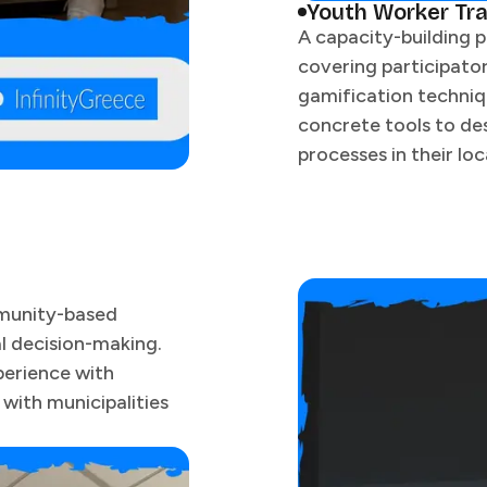
Youth Worker Training​​​​‌ ‍ ​‍​‍‌‍ ‌ ​‍‌‍‍‌‌‍‌ ‌‍‍‌‌‍ ‍​‍​‍​ ‍‍​‍​‍‌ ​ ‌‍​‌‌‍ ‍‌‍‍‌‌ ‌​‌ ‍‌​‍ ‍‌‍‍‌‌‍ ​‍​‍​‍ ​​‍​‍‌‍‍​‌ ​‍‌‍‌‌‌‍‌‍​‍​‍​ ‍‍​‍​‍​‍ ‌ ​ ‌ ‌​‌ ‌‌‌‍‌​‌‍‍‌‌‍ ​‍ ‌‍‍‌‌‍ ‍‌ ‌​‌‍‌‌‌‍ ‍‌ ‌​​‍ ‌‍‌‌‌‍‌​‌‍‍‌‌ ‌​​‍ ‌‍ ‌‌‍ ‌‍‌​‌‍‌‌​ ‌‌ ​​‌ ​‍‌‍‌‌‌ ​ ‌‍‌‌‌‍ ‍‌ ‌​‌‍​‌‌ ‌​‌‍‍‌‌‍ ‌‍ ‍​ ‍ ‌‍‍‌‌‍‌​​ ‌​ ​‍​ ​ ​ ‍‌‌‍​‌‌‍‌‍​ ​ ​ ‍‌‌‍‌​​‍ ‌​ ​‌‌‍​ ​ ‌‌‌‍​‌​‍ ‌​ ‌​​ ​​‌‍​‌‌‍​‍​‍ ‌​ ‍​​ ‌​​ ​‍​ ‌ ​‍ ‌​ ​​​ ​‌​ ‌​​ ‌‍​ ​‌​ ​‌​ ​ ​ ​‍‌‍​‍​ ‍‌​ ‌‌‌‍​‍​ ‍ ‌ ‌​‌ ‍‌‌ ​​‌‍‌‌​ ‌‌ ​​‌ ​‍‌‍ ‌‍‍‍‌‍‌‌‌‍​ ‌ ‌​​ ‍ ‌ ​​‌‍​‌‌ ‌​‌‍‍​​ ‌‌‍‍ ‌‍‌‌‌ ‍‌‌​​‌‌‍​ ‌ ‌​‌‍‍‌‌ ‌‍‌‍‍‌‌ ‌​‌‍‍‌‌‍‌‌‌ ​ ​‍‌‌​ ‌‌‌​​‍‌‌ ‌‍‍ ‌‍‌‌‌ ‍‌​‍‌‌​ ​ ‌​‌​​‍‌‌​ ​ ‌​‌​​‍‌‌​ ​‍​ ​‍‌‍‌​‌‍‌‍‌‍​‌​ ​‍‌‍‌‌​ ‍​‌‍​‍​ ​‌‌‍​‍‌‍‌‌‌‍​‍‌‍​‌​‍‌‌​ ​‍​ ​‍​‍‌‌​ ‌‌‌​‌​​‍ ‍‌ ‌​‌‍‍‌‌ ‌​‌‍ ​‌‍‌‌​ ‌‍​‍‌‍​‌‌ ​ ‌‍‌‌‌‌‌‌‌ ​‍‌‍ ​​ ‌​‍‌‌​ ​‍‌​‌‍‌ ​ ‌ ‌​‌ ‌‌‌‍‌​‌‍‍‌‌‍ ​‍‌‍‌‍‍‌‌‍‌​​ ‌​ ​‍​ ​ ​ ‍‌‌‍​‌‌‍‌‍​ ​ ​ ‍‌‌‍‌​​‍ ‌​ ​‌‌‍​ ​ ‌‌‌‍​‌​‍ ‌​ ‌​​ ​​‌‍​‌‌‍​‍​‍ ‌​ ‍​​ ‌​​ ​‍​ ‌ ​‍ ‌​ ​​​ ​‌​ ‌​​ ‌‍​ ​‌​ ​‌​ ​ ​ ​‍‌‍​‍​ ‍‌​ ‌‌‌‍​‍​‍‌‍‌ ‌​‌ ‍‌‌ ​​‌‍‌‌​ ‌‌ ​​‌ ​‍‌‍ ‌‍‍‍‌‍‌‌‌‍​ ‌ ‌​​‍‌‍‌ ​​‌‍​‌‌ ‌​‌‍‍​​ ‌‌‍‍ ‌‍
A capacity-building 
covering participato
gamification techniqu
concrete tools to des
processes in their local contexts.​​​​‌ ‍ ​‍​‍‌‍ ‌ ​‍‌‍‍‌‌‍‌ ‌‍‍‌‌‍ ‍​‍​‍​ ‍‍​‍​‍‌ ​ ‌‍​‌‌‍ ‍‌‍‍‌‌ ‌​‌ ‍‌​‍ ‍‌‍‍‌‌‍ ​‍​‍​‍ ​​‍​‍‌‍‍​‌ ​‍‌‍‌‌‌‍‌‍​‍​‍​ ‍‍​‍​‍​‍ ‌ ​ ‌ ‌​‌ ‌‌‌‍‌​‌‍‍‌‌‍ ​‍ ‌‍‍‌‌‍ ‍‌ ‌​‌‍‌‌‌‍ ‍‌ ‌​​‍ ‌‍‌‌‌‍‌​‌‍‍‌‌ ‌​​‍ ‌‍ ‌‌‍ ‌‍‌​‌‍‌‌​ ‌‌ ​​‌ ​‍‌‍‌‌‌ ​ ‌‍‌‌‌‍ ‍‌ ‌​‌‍​‌‌ ‌​‌‍‍‌‌‍ ‌‍ ‍​ ‍ ‌‍‍‌‌‍‌​​ ‌​ ​‍​ ​ ​ ‍‌‌‍​‌‌‍‌‍​ ​ ​ ‍‌‌‍‌​​‍ ‌​ ​‌‌‍​ ​ ‌‌‌‍​‌​‍ ‌​ ‌​​ ​​‌‍​‌‌‍​‍​‍ ‌​ ‍​​ ‌​​ ​‍​ ‌ ​‍ ‌​ ​​​ ​‌​ ‌​​ ‌‍​ ​‌​ ​‌​ ​ ​ ​‍‌‍​‍​ ‍‌​ ‌‌‌‍​‍​ ‍ ‌ ‌​‌ ‍‌‌ ​​‌‍‌‌​ ‌‌ ​​‌ ​‍‌‍ ‌‍‍‍‌‍‌‌‌‍​ ‌ ‌​​ ‍ ‌ ​​‌‍​‌‌ ‌​‌‍‍​​ ‌‌‍‍ ‌‍‌‌‌ ‍‌‌​​‌‌‍​ ‌ ‌​‌‍‍‌‌ ‌‍‌‍‍‌‌ ‌​‌‍‍‌‌‍‌‌‌ ​ ​‍‌‌​ ‌‌‌​​‍‌‌ ‌‍‍ ‌‍‌‌‌ ‍‌​‍‌‌​ ​ ‌​‌​​‍‌‌​ ​ ‌​‌​​‍‌‌​ ​‍​ ​‍‌‍‌​‌‍‌‍‌‍​‌​ ​‍‌‍‌‌​ ‍​‌‍​‍​ ​‌‌‍​‍‌‍‌‌‌‍​‍‌‍​‌​‍‌‌​ ​‍​ ​‍​‍‌‌​ ‌‌‌​‌​​‍ ‍‌‍‌​‌‍‌‌‌ ​ ‌‍​ ‌ ​‍‌‍‍‌‌ ​​‌ ‌​‌‍‍‌‌‍ ‌‍ ‍​ ‌‍​‍‌‍​‌‌ ​ ‌‍‌‌‌‌‌‌‌ ​‍‌‍ ​​ ‌​‍‌‌​ ​‍‌​‌‍‌ ​ ‌ ‌​‌ ‌‌‌‍‌​‌‍‍‌‌‍ ​‍‌‍‌‍‍‌‌‍‌​​ ‌​ ​‍​ ​ ​ ‍‌‌‍​‌‌‍‌‍​ ​ ​ ‍‌‌‍‌​​‍ ‌​ ​‌‌‍​ ​ ‌‌‌‍​‌​‍ ‌​
munity-based
al decision-making.
perience with
with municipalities