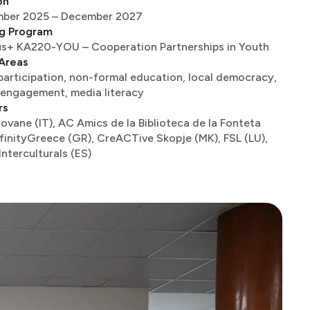
on
‌ ​​‌ ​‍‌‍‌‌‌ ​ ‌‍‌‌‌‍ ‍‌ ‌​‌‍​‌‌ ‌​‌‍‍‌‌‍ ‌‍ ‍​ ‍ ‌‍‍‌‌‍‌​​ ‌​ ​‍​ ​ ​ ‍‌‌‍​‌‌‍‌‍​ ​ ​ ‍‌‌‍‌​​‍ ‌​ ​‌‌‍​ ​ ‌‌‌‍​‌​‍ ‌​ ‌​​ ​​‌‍​‌‌‍​‍​‍ ‌​ ‍​​ ‌​​ ​‍​ ‌ ​‍ ‌​ ​​​ ​‌​ ‌​​ ‌‍​ ​‌​ ​‌​ ​ ​ ​‍‌‍​‍​ ‍‌​ ‌‌‌‍​‍​ ‍ ‌ ‌​‌ ‍‌‌ ​​‌‍‌‌​ ‌‌ ​​‌ ​‍‌‍ ‌‍‍‍‌‍‌‌‌‍​ ‌ ‌​​ ‍ ‌ ​​‌‍​‌‌ ‌​‌‍‍​​ ‌‌‍‌​‌‍‌‌‌ ‌​‌‍​‌‌‍‍‌‌‍ ​‌ ​ ​‍‌‌​ ‌‌‌​​‍‌‌ ‌‍‍ ‌‍‌‌‌ ‍‌​‍‌‌​ ​ ‌​‌​​‍‌‌​ ​ ‌​‌​​‍‌‌​ ​‍​ ​‍‌‍‌​‌ ‌‌‌ ​‍​ ​‌​‍‌‌​ ​‍​ ​‍​‍‌‌​ ‌‌‌​‌​​‍ ‍‌‍‍‌‌‍ ‍‌‍‌‍‌‍ ​ ‌‍​‍‌‍​‌‌ ​ ‌‍‌‌‌‌‌‌‌ ​‍‌‍ ​​ ‌​‍‌‌​ ​‍‌​‌‍‌ ​ ‌ ‌​‌ ‌‌‌‍‌​‌‍‍‌‌‍ ​‍‌‍‌‍‍‌‌‍‌​​ ‌​ ​‍​ ​ ​ ‍‌‌‍​‌‌‍‌‍​ ​ ​ ‍‌‌‍‌​​‍ ‌​ ​‌‌‍​ ​ ‌‌‌‍​‌​‍ ‌​ ‌​​ ​​‌‍​‌‌‍​‍​‍ ‌​ ‍​​ ‌​​ ​‍​ ‌ ​‍ ‌​ ​​​ ​‌​ ‌​​ ‌‍​ ​‌​ ​‌​ ​ ​ ​‍‌‍​‍​ ‍‌​ ‌‌‌‍​‍​‍‌‍‌ ‌​‌ ‍‌‌ ​​‌‍‌‌​ ‌‌ ​​‌ ​‍‌‍ ‌‍‍‍‌‍‌‌‌‍​ ‌ ‌​​‍‌‍‌ ​​‌‍​‌‌ ‌​‌‍‍​​ ‌‌‍‌​‌‍‌‌‌ ‌​‌‍​‌‌‍‍‌‌‍ ​‌ ​ ​‍‌‌​ ‌‌‌​​‍‌‌ ‌‍‍ ‌‍‌‌‌ ‍‌​‍‌‌​ ​ ‌​‌​​‍‌‌​ ​ ‌​‌​​‍‌‌​ ​‍​ ​‍‌‍‌​‌ ‌‌‌ ​‍​ ​‌​‍‌‌​ ​‍​ ​‍​‍‌‌​ ‌‌‌​‌​​‍ ‍‌‍‍‌‌‍ ‍‌‍‌‍‌‍ ​‍‌‍‌ ​​‌‍‌‌‌ ​‍‌ ​ ‌ ​​‌‍‌‌‌‍​ ‌ ‌​‌‍‍‌‌ ‌‍‌‍‌‌​ ‌‌ ​​‌ ‌‌‌‍​‍‌‍ ​‌‍‍‌‌ ​ ‌‍‍​‌‍‌‌‌‍‌​​‍​‍‌ ‌
g Program
‍‌‍‍​‌ ​‍‌‍‌‌‌‍‌‍​‍​‍​ ‍‍​‍​‍​‍ ‌ ​ ‌ ‌​‌ ‌‌‌‍‌​‌‍‍‌‌‍ ​‍ ‌‍‍‌‌‍ ‍‌ ‌​‌‍‌‌‌‍ ‍‌ ‌​​‍ ‌‍‌‌‌‍‌​‌‍‍‌‌ ‌​​‍ ‌‍ ‌‌‍ ‌‍‌​‌‍‌‌​ ‌‌ ​​‌ ​‍‌‍‌‌‌ ​ ‌‍‌‌‌‍ ‍‌ ‌​‌‍​‌‌ ‌​‌‍‍‌‌‍ ‌‍ ‍​ ‍ ‌‍‍‌‌‍‌​​ ‌​ ​‍​ ​ ​ ‍‌‌‍​‌‌‍‌‍​ ​ ​ ‍‌‌‍‌​​‍ ‌​ ​‌‌‍​ ​ ‌‌‌‍​‌​‍ ‌​ ‌​​ ​​‌‍​‌‌‍​‍​‍ ‌​ ‍​​ ‌​​ ​‍​ ‌ ​‍ ‌​ ​​​ ​‌​ ‌​​ ‌‍​ ​‌​ ​‌​ ​ ​ ​‍‌‍​‍​ ‍‌​ ‌‌‌‍​‍​ ‍ ‌ ‌​‌ ‍‌‌ ​​‌‍‌‌​ ‌‌ ​​‌ ​‍‌‍ ‌‍‍‍‌‍‌‌‌‍​ ‌ ‌​​ ‍ ‌ ​​‌‍​‌‌ ‌​‌‍‍​​ ‌‌‍‌​‌‍‌‌‌ ‌​‌‍​‌‌‍‍‌‌‍ ​‌ ​ ​‍‌‌​ ‌‌‌​​‍‌‌ ‌‍‍ ‌‍‌‌‌ ‍‌​‍‌‌​ ​ ‌​‌​​‍‌‌​ ​ ‌​‌​​‍‌‌​ ​‍​ ​‍‌‍‌‍‌ ‌‌‌‍ ‍‌‍‌​​ ​‌​‍‌‌​ ​‍​ ​‍​‍‌‌​ ‌‌‌​‌​​‍ ‍‌‍‍‌‌‍ ‍‌‍‌‍‌‍ ​ ‌‍​‍‌‍​‌‌ ​ ‌‍‌‌‌‌‌‌‌ ​‍‌‍ ​​ ‌​‍‌‌​ ​‍‌​‌‍‌ ​ ‌ ‌​‌ ‌‌‌‍‌​‌‍‍‌‌‍ ​‍‌‍‌‍‍‌‌‍‌​​ ‌​ ​‍​ ​ ​ ‍‌‌‍​‌‌‍‌‍​ ​ ​ ‍‌‌‍‌​​‍ ‌​ ​‌‌‍​ ​ ‌‌‌‍​‌​‍ ‌​ ‌​​ ​​‌‍​‌‌‍​‍​‍ ‌​ ‍​​ ‌​​ ​‍​ ‌ ​‍ ‌​ ​​​ ​‌​ ‌​​ ‌‍​ ​‌​ ​‌​ ​ ​ ​‍‌‍​‍​ ‍‌​ ‌‌‌‍​‍​‍‌‍‌ ‌​‌ ‍‌‌ ​​‌‍‌‌​ ‌‌ ​​‌ ​‍‌‍ ‌‍‍‍‌‍‌‌‌‍​ ‌ ‌​​‍‌‍‌ ​​‌‍​‌‌ ‌​‌‍‍​​ ‌‌‍‌​‌‍‌‌‌ ‌​‌‍​‌‌‍‍‌‌‍ ​‌ ​ ​‍‌‌​ ‌‌‌​​‍‌‌ ‌‍‍ ‌‍‌‌‌ ‍‌​‍‌‌​ ​ ‌​‌​​‍‌‌​ ​ ‌​‌​​‍‌‌​ ​‍​ ​‍‌‍‌‍‌ ‌‌‌‍ ‍‌‍‌​​ ​‌​‍‌‌​ ​‍​ ​‍​‍‌‌​ ‌‌‌​‌​​‍ ‍‌‍‍‌‌‍ ‍‌‍‌‍‌‍ ​‍‌‍‌ ​​‌‍‌‌‌ ​‍‌ ​ ‌ ​​‌‍‌‌‌‍​ ‌ ‌​‌‍‍‌‌ ‌‍‌‍‌‌​ ‌‌ ​​‌ ‌‌‌‍​‍‌‍ ​‌‍‍‌‌ ​ ‌‍‍​‌‍‌‌‌‍‌​​‍​‍‌ ‌
Areas
participation, non-formal education, local democracy,
 ‌‌ ​​‌ ​‍‌‍‌‌‌ ​ ‌‍‌‌‌‍ ‍‌ ‌​‌‍​‌‌ ‌​‌‍‍‌‌‍ ‌‍ ‍​ ‍ ‌‍‍‌‌‍‌​​ ‌​ ​‍​ ​ ​ ‍‌‌‍​‌‌‍‌‍​ ​ ​ ‍‌‌‍‌​​‍ ‌​ ​‌‌‍​ ​ ‌‌‌‍​‌​‍ ‌​ ‌​​ ​​‌‍​‌‌‍​‍​‍ ‌​ ‍​​ ‌​​ ​‍​ ‌ ​‍ ‌​ ​​​ ​‌​ ‌​​ ‌‍​ ​‌​ ​‌​ ​ ​ ​‍‌‍​‍​ ‍‌​ ‌‌‌‍​‍​ ‍ ‌ ‌​‌ ‍‌‌ ​​‌‍‌‌​ ‌‌ ​​‌ ​‍‌‍ ‌‍‍‍‌‍‌‌‌‍​ ‌ ‌​​ ‍ ‌ ​​‌‍​‌‌ ‌​‌‍‍​​ ‌‌‍‌​‌‍‌‌‌ ‌​‌‍​‌‌‍‍‌‌‍ ​‌ ​ ​‍‌‌​ ‌‌‌​​‍‌‌ ‌‍‍ ‌‍‌‌‌ ‍‌​‍‌‌​ ​ ‌​‌​​‍‌‌​ ​ ‌​‌​​‍‌‌​ ​‍​ ​‍‌‍‌‍‌‍ ‌‍​ ‌ ‌‌‌ ​ ​ ​‌​‍‌‌​ ​‍​ ​‍​‍‌‌​ ‌‌‌​‌​​‍ ‍‌‍‍‌‌‍ ‍‌‍‌‍‌‍ ​ ‌‍​‍‌‍​‌‌ ​ ‌‍‌‌‌‌‌‌‌ ​‍‌‍ ​​ ‌​‍‌‌​ ​‍‌​‌‍‌ ​ ‌ ‌​‌ ‌‌‌‍‌​‌‍‍‌‌‍ ​‍‌‍‌‍‍‌‌‍‌​​ ‌​ ​‍​ ​ ​ ‍‌‌‍​‌‌‍‌‍​ ​ ​ ‍‌‌‍‌​​‍ ‌​ ​‌‌‍​ ​ ‌‌‌‍​‌​‍ ‌​ ‌​​ ​​‌‍​‌‌‍​‍​‍ ‌​ ‍​​ ‌​​ ​‍​ ‌ ​‍ ‌​ ​​​ ​‌​ ‌​​ ‌‍​ ​‌​ ​‌​ ​ ​ ​‍‌‍​‍​ ‍‌​ ‌‌‌‍​‍​‍‌‍‌ ‌​‌ ‍‌‌ ​​‌‍‌‌​ ‌‌ ​​‌ ​‍‌‍ ‌‍‍‍‌‍‌‌‌‍​ ‌ ‌​​‍‌‍‌ ​​‌‍​‌‌ ‌​‌‍‍​​ ‌‌‍‌​‌‍‌‌‌ ‌​‌‍​‌‌‍‍‌‌‍ ​‌ ​ ​‍‌‌​ ‌‌‌​​‍‌‌ ‌‍‍ ‌‍‌‌‌ ‍‌​‍‌‌​ ​ ‌​‌​​‍‌‌​ ​ ‌​‌​​‍‌‌​ ​‍​ ​‍‌‍‌‍‌‍ ‌‍​ ‌ ‌‌‌ ​ ​ ​‌​‍‌‌​ ​‍​ ​‍​‍‌‌​ ‌‌‌​‌​​‍ ‍‌‍‍‌‌‍ ‍‌‍‌‍‌‍ ​‍‌‍‌ ​​‌‍‌‌‌ ​‍‌ ​ ‌ ​​‌‍‌‌‌‍​ ‌ ‌​‌‍‍‌‌ ‌‍‌‍‌‌​ ‌‌ ​​‌ ‌‌‌‍​‍‌‍ ​‌‍‍‌‌ ​ ‌‍‍​‌‍‌‌‌‍‌​​‍​‍‌ ‌
rs
ovane (IT), AC Amics de la Biblioteca de la Fonteta
InfinityGreece (GR), CreACTive Skopje (MK), FSL (LU),
 ​ ‌‌‌‍​‌​‍ ‌​ ‌​​ ​​‌‍​‌‌‍​‍​‍ ‌​ ‍​​ ‌​​ ​‍​ ‌ ​‍ ‌​ ​​​ ​‌​ ‌​​ ‌‍​ ​‌​ ​‌​ ​ ​ ​‍‌‍​‍​ ‍‌​ ‌‌‌‍​‍​ ‍ ‌ ‌​‌ ‍‌‌ ​​‌‍‌‌​ ‌‌ ​​‌ ​‍‌‍ ‌‍‍‍‌‍‌‌‌‍​ ‌ ‌​​ ‍ ‌ ​​‌‍​‌‌ ‌​‌‍‍​​ ‌‌‍‌​‌‍‌‌‌ ‌​‌‍​‌‌‍‍‌‌‍ ​‌ ​ ​‍‌‌​ ‌‌‌​​‍‌‌ ‌‍‍ ‌‍‌‌‌ ‍‌​‍‌‌​ ​ ‌​‌​​‍‌‌​ ​ ‌​‌​​‍‌‌​ ​‍​ ​‍‌ ​​‌‍​‌‌ ​‍‌ ‌​​ ​‌​‍‌‌​ ​‍​ ​‍​‍‌‌​ ‌‌‌​‌​​‍ ‍‌‍‍‌‌‍ ‍‌‍‌‍‌‍ ​ ‌‍​‍‌‍​‌‌ ​ ‌‍‌‌‌‌‌‌‌ ​‍‌‍ ​​ ‌​‍‌‌​ ​‍‌​‌‍‌ ​ ‌ ‌​‌ ‌‌‌‍‌​‌‍‍‌‌‍ ​‍‌‍‌‍‍‌‌‍‌​​ ‌​ ​‍​ ​ ​ ‍‌‌‍​‌‌‍‌‍​ ​ ​ ‍‌‌‍‌​​‍ ‌​ ​‌‌‍​ ​ ‌‌‌‍​‌​‍ ‌​ ‌​​ ​​‌‍​‌‌‍​‍​‍ ‌​ ‍​​ ‌​​ ​‍​ ‌ ​‍ ‌​ ​​​ ​‌​ ‌​​ ‌‍​ ​‌​ ​‌​ ​ ​ ​‍‌‍​‍​ ‍‌​ ‌‌‌‍​‍​‍‌‍‌ ‌​‌ ‍‌‌ ​​‌‍‌‌​ ‌‌ ​​‌ ​‍‌‍ ‌‍‍‍‌‍‌‌‌‍​ ‌ ‌​​‍‌‍‌ ​​‌‍​‌‌ ‌​‌‍‍​​ ‌‌‍‌​‌‍‌‌‌ ‌​‌‍​‌‌‍‍‌‌‍ ​‌ ​ ​‍‌‌​ ‌‌‌​​‍‌‌ ‌‍‍ ‌‍‌‌‌ ‍‌​‍‌‌​ ​ ‌​‌​​‍‌‌​ ​ ‌​‌​​‍‌‌​ ​‍​ ​‍‌ ​​‌‍​‌‌ ​‍‌ ‌​​ ​‌​‍‌‌​ ​‍​ ​‍​‍‌‌​ ‌‌‌​‌​​‍ ‍‌‍‍‌‌‍ ‍‌‍‌‍‌‍ ​‍‌‍‌ ​​‌‍‌‌‌ ​‍‌ ​ ‌ ​​‌‍‌‌‌‍​ ‌ ‌​‌‍‍‌‌ ‌‍‌‍‌‌​ ‌‌ ​​‌ ‌‌‌‍​‍‌‍ ​‌‍‍‌‌ ​ ‌‍‍​‌‍‌‌‌‍‌​​‍​‍‌ ‌