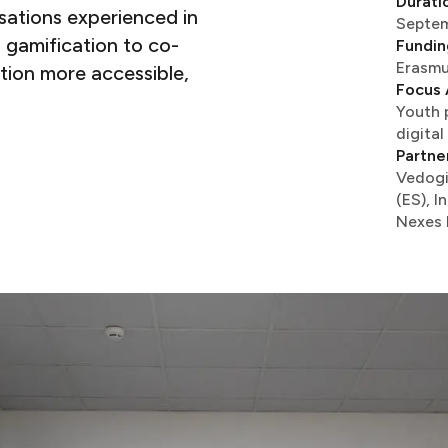
Durati
sations experienced in
September 2025 – December 2027​​​​‌ ‍ ​‍​‍‌‍ ‌ ​‍‌‍‍‌‌‍‌ ‌‍‍‌‌‍ ‍​‍​‍​ ‍‍​‍​‍‌ ​ ‌‍​‌‌‍ ‍‌‍‍‌‌ ‌​‌ ‍‌​‍ ‍‌‍‍‌‌‍ ​‍​‍​‍ ​​‍​‍‌‍‍​‌ ​‍‌‍‌‌‌‍‌‍​‍​‍​ ‍‍​‍​‍​‍ ‌ ​ ‌ ‌​‌ ‌‌‌‍‌​‌‍‍‌‌‍ ​‍ ‌‍‍‌‌‍ ‍‌ ‌​‌‍‌‌‌‍ ‍‌ ‌​​‍ ‌‍‌‌‌‍‌​‌‍‍‌‌ ‌​​‍ ‌‍ ‌‌‍ ‌‍‌​‌‍‌‌​ ‌
 gamification to co-
Fundin
Erasmus+ KA220-YOU – Cooperation Partnerships in Youth​​​​‌ ‍ ​‍​‍‌‍ ‌ ​‍‌‍‍‌‌‍‌ ‌‍‍‌‌‍ ‍​‍​‍​ ‍‍​‍​‍‌ ​ ‌‍​‌‌‍ ‍‌‍‍‌‌ ‌​‌ ‍‌​‍ ‍‌‍‍‌‌‍ ​‍​‍​‍ ​​‍​
tion more accessible,
Focus 
Youth 
digital engagement, media literacy​​​​‌ ‍ ​‍​‍‌‍ ‌ ​‍‌‍‍‌‌‍‌ ‌‍‍‌‌‍ ‍​‍​‍​ ‍‍​‍​‍‌ ​ ‌‍​‌‌‍ ‍‌‍‍‌‌ ‌​‌ ‍‌​‍ ‍‌‍‍‌‌‍ ​‍​‍​‍ ​​‍​‍‌‍‍​‌ ​‍‌‍‌‌‌‍‌‍​‍​‍​ ‍‍​‍​‍​‍ ‌ ​ ‌ ‌​‌ ‌‌‌‍‌​‌‍‍‌‌‍ ​‍ ‌‍‍‌‌‍ ‍‌ ‌​‌‍‌‌‌‍ ‍‌ ‌​​‍ ‌‍‌‌‌‍‌​‌‍‍‌‌ ‌​​‍ ‌‍ ‌‌‍ ‌‍‌​‌‍‌‌​
Partne
Vedogi
(ES), 
Nexes Interculturals (ES)​​​​‌ ‍ ​‍​‍‌‍ ‌ ​‍‌‍‍‌‌‍‌ ‌‍‍‌‌‍ ‍​‍​‍​ ‍‍​‍​‍‌ ​ ‌‍​‌‌‍ ‍‌‍‍‌‌ ‌​‌ ‍‌​‍ ‍‌‍‍‌‌‍ ​‍​‍​‍ ​​‍​‍‌‍‍​‌ ​‍‌‍‌‌‌‍‌‍​‍​‍​ ‍‍​‍​‍​‍ ‌ ​ ‌ ‌​‌ ‌‌‌‍‌​‌‍‍‌‌‍ ​‍ ‌‍‍‌‌‍ ‍‌ ‌​‌‍‌‌‌‍ ‍‌ ‌​​‍ ‌‍‌‌‌‍‌​‌‍‍‌‌ ‌​​‍ ‌‍ ‌‌‍ ‌‍‌​‌‍‌‌​ ‌‌ ​​‌ ​‍‌‍‌‌‌ ​ ‌‍‌‌‌‍ ‍‌ ‌​‌‍​‌‌ ‌​‌‍‍‌‌‍ ‌‍ ‍​ ‍ ‌‍‍‌‌‍‌​​ ‌​ ​‍​ ​ ​ ‍‌‌‍​‌‌‍‌‍​ ​ ​ ‍‌‌‍‌​​‍ ‌​ ​‌‌‍​