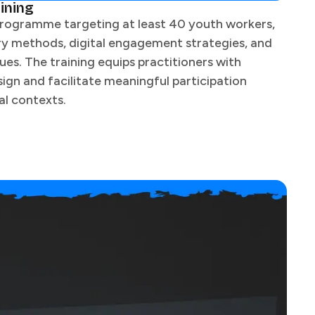
‌‌‌ ‍‌‌​​‌‌‍​ ‌ ‌​‌‍‍‌‌ ‌‍‌‍‍‌‌ ‌​‌‍‍‌‌‍‌‌‌ ​ ​‍‌‌​ ‌‌‌​​‍‌‌ ‌‍‍ ‌‍‌‌‌ ‍‌​‍‌‌​ ​ ‌​‌​​‍‌‌​ ​ ‌​‌​​‍‌‌​ ​‍​ ​‍‌‍‌​‌‍‌‍‌‍​‌​ ​‍‌‍‌‌​ ‍​‌‍​‍​ ​‌‌‍​‍‌‍‌‌‌‍​‍‌‍​‌​‍‌‌​ ​‍​ ​‍​‍‌‌​ ‌‌‌​‌​​‍ ‍‌ ‌​‌‍‍‌‌ ‌​‌‍ ​‌‍‌‌​‍‌‍‌ ​​‌‍‌‌‌ ​‍‌ ​ ‌ ​​‌‍‌‌‌‍​ ‌ ‌​‌‍‍‌‌ ‌‍‌‍‌‌​ ‌‌ ​​‌ ‌‌‌‍​‍‌‍ ​‌‍‍‌‌ ​ ‌‍‍​‌‍‌‌‌‍‌​​‍​‍‌ ‌
programme targeting at least 40 youth workers,
ry methods, digital engagement strategies, and
es. The training equips practitioners with
ign and facilitate meaningful participation
 ‌​​ ​​‌‍​‌‌‍​‍​‍ ‌​ ‍​​ ‌​​ ​‍​ ‌ ​‍ ‌​ ​​​ ​‌​ ‌​​ ‌‍​ ​‌​ ​‌​ ​ ​ ​‍‌‍​‍​ ‍‌​ ‌‌‌‍​‍​‍‌‍‌ ‌​‌ ‍‌‌ ​​‌‍‌‌​ ‌‌ ​​‌ ​‍‌‍ ‌‍‍‍‌‍‌‌‌‍​ ‌ ‌​​‍‌‍‌ ​​‌‍​‌‌ ‌​‌‍‍​​ ‌‌‍‍ ‌‍‌‌‌ ‍‌‌​​‌‌‍​ ‌ ‌​‌‍‍‌‌ ‌‍‌‍‍‌‌ ‌​‌‍‍‌‌‍‌‌‌ ​ ​‍‌‌​ ‌‌‌​​‍‌‌ ‌‍‍ ‌‍‌‌‌ ‍‌​‍‌‌​ ​ ‌​‌​​‍‌‌​ ​ ‌​‌​​‍‌‌​ ​‍​ ​‍‌‍‌​‌‍‌‍‌‍​‌​ ​‍‌‍‌‌​ ‍​‌‍​‍​ ​‌‌‍​‍‌‍‌‌‌‍​‍‌‍​‌​‍‌‌​ ​‍​ ​‍​‍‌‌​ ‌‌‌​‌​​‍ ‍‌‍‌​‌‍‌‌‌ ​ ‌‍​ ‌ ​‍‌‍‍‌‌ ​​‌ ‌​‌‍‍‌‌‍ ‌‍ ‍​‍‌‍‌ ​​‌‍‌‌‌ ​‍‌ ​ ‌ ​​‌‍‌‌‌‍​ ‌ ‌​‌‍‍‌‌ ‌‍‌‍‌‌​ ‌‌ ​​‌ ‌‌‌‍​‍‌‍ ​‌‍‍‌‌ ​ ‌‍‍​‌‍‌‌‌‍‌​​‍​‍‌ ‌