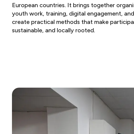
European countries. It brings together organi
youth work, training, digital engagement, and
create practical methods that make participa
sustainable, and locally rooted.​​​​‌ ‍ ​‍​‍‌‍ ‌ ​‍‌‍‍‌‌‍‌ ‌‍‍‌‌‍ ‍​‍​‍​ ‍‍​‍​‍‌ ​ ‌‍​‌‌‍ ‍‌‍‍‌‌ ‌​‌ ‍‌​‍ ‍‌‍‍‌‌‍ ​‍​‍​‍ ​​‍​‍‌‍‍​‌ ​‍‌‍‌‌‌‍‌‍​‍​‍​ ‍‍​‍​‍​‍ ‌ ​ ‌ ‌​‌ ‌‌‌‍‌​‌‍‍‌‌‍ ​‍ ‌‍‍‌‌‍ ‍‌ ‌​‌‍‌‌‌‍ ‍‌ ‌​​‍ ‌‍‌‌‌‍‌​‌‍‍‌‌ ‌​​‍ ‌‍ ‌‌‍ ‌‍‌​‌‍‌‌​ ‌‌ ​​‌ ​‍‌‍‌‌‌ ​ ‌‍‌‌‌‍ ‍‌ ‌​‌‍​‌‌ ‌​‌‍‍‌‌‍ ‌‍ ‍​ ‍ ‌‍‍‌‌‍‌​​ ‌​ ​‍​ ​ ​ ‍‌‌‍​‌‌‍‌‍​ ​ ​ ‍‌‌‍‌​​‍ ‌​ ​‌‌‍​ ​ ‌‌‌‍​‌​‍ ‌​ ‌​​ ​​‌‍​‌‌‍​‍​‍ ‌​ ‍​​ ‌​​ ​‍​ ‌ ​‍ ‌​ ​​​ ​‌​ ‌​​ ‌‍​ ​‌​ ​‌​ ​ ​ ​‍‌‍​‍​ ‍‌​ ‌‌‌‍​‍​ ‍ ‌ ‌​‌ ‍‌‌ ​​‌‍‌‌​ ‌‌ ​​‌ ​‍‌‍ ‌‍‍‍‌‍‌‌‌‍​ ‌ ‌​​ ‍ ‌ ​​‌‍​‌‌ ‌​‌‍‍​​ ‌‌‍‌​‌‍‌‌‌ ​ ‌‍​ ‌ ​‍‌‍‍‌‌ ​​‌ ‌​‌‍‍‌‌‍ ‌‍ ‍​ ‌‍​‍‌‍​‌‌ ​ ‌‍‌‌‌‌‌‌‌ ​‍‌‍ ​​ ‌​‍‌‌​ ​‍‌​‌‍‌ ​ ‌ ‌​‌ ‌‌‌‍‌​‌‍‍‌‌‍ ​‍‌‍‌‍‍‌‌‍‌​​ ‌​ ​‍​ ​ ​ ‍‌‌‍​‌‌‍‌‍​ ​ ​ ‍‌‌‍‌​​‍ ‌​ ​‌‌‍​ ​ ‌‌‌‍​‌​‍ ‌​ ‌​​ ​​‌‍​‌‌‍​‍​‍ ‌​ ‍​​ ‌​​ ​‍​ ‌ ​‍ ‌​ ​​​ ​‌​ ‌​​ ‌‍​ ​‌​ ​‌​ ​ ​ ​‍‌‍​‍​ ‍‌​ ‌‌‌‍​‍​‍‌‍‌ ‌​‌ ‍‌‌ ​​‌‍‌‌​ ‌‌ ​​‌ ​‍‌‍ ‌‍‍‍‌‍‌‌‌‍​ ‌ ‌​​‍‌‍‌ ​​‌‍​‌‌ ‌​‌‍‍​​ ‌‌‍‌​‌‍‌‌‌ ​ ‌‍​ ‌ ​‍‌‍‍‌‌ ​​‌ ‌​‌‍‍‌‌‍ ‌‍ ‍​‍‌‍‌ ​​‌‍‌‌‌ ​‍‌ ​ ‌ ​​‌‍‌‌‌‍​ ‌ ‌​‌‍‍‌‌ ‌‍‌‍‌‌​ ‌‌ ​​‌ ‌‌‌‍​‍‌‍ ​‌‍‍‌‌ ​ ‌‍‍​‌‍‌‌‌‍‌​​‍​‍‌ ‌