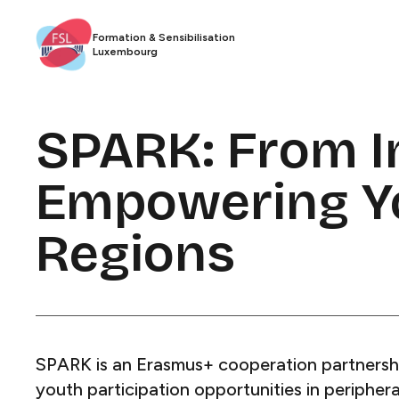
Formation & Sensibilisation
Luxembourg​​​​‌ ‍ ​‍​‍‌‍ ‌ ​‍‌‍‍‌‌‍‌ ‌‍‍‌‌‍ ‍​‍​‍​ ‍‍​‍​‍‌ ​ ‌‍​‌‌‍ ‍‌‍‍‌‌ ‌​‌ ‍‌​‍ ‍‌‍‍‌‌‍ ​‍​‍​‍ ​​‍​‍‌‍‍​‌ ​‍‌‍‌‌‌‍‌‍​‍​‍​ ‍‍​‍​‍​‍ ‌ ​ ‌ ‌​‌ ‌‌‌‍‌​‌‍‍‌‌‍ ​‍ ‌‍‍‌‌‍ ‍‌ ‌​‌‍‌‌‌‍ ‍‌ ‌​​‍ ‌‍‌‌‌‍‌​‌‍‍‌‌ ‌​​‍ ‌‍ ‌‌‍ ‌‍‌​‌‍‌‌​ ‌‌ ​​‌ ​‍‌‍‌‌‌ ​ ‌‍‌‌‌‍ ‍‌ ‌​‌‍​‌‌ ‌​‌‍‍‌‌‍ ‌‍ ‍​ ‍ ‌‍‍‌‌‍‌​​ ‌‌ ​ ‌‍‍‌‌ ‌​‌‍‌‌‌‌​ ‌‍‌‌‌ ‌​‌ ‌​‌‍‍‌‌‍ ‍‌‍‌ ‌ ​ ​ ‍ ‌ ‌​‌ ‍‌‌ ​​‌‍‌‌​ ‌‌ ​ ‌‍‍‌‌ ‌​‌‍‌‌‌‌​ ‌‍‌‌‌ ‌​‌ ‌​‌‍‍‌‌‍ ‍‌‍‌ ‌ ​ ​ ‍ ‌ ​​‌‍​‌‌ ‌​‌‍‍​​ ‌‌‍​‍‌ ​‍‌‍​‌‌‍ ‍‌‍‌​‌‍‍‌‌‍ ‍‌‍‌ ​‍ ‍‌‍​‍‌ ​‍‌‍​‌‌‍ ‍‌‍‌​‌​ ‍‌‍​‌‌‍ ‌‌‍‌‌​ ‌‍​‍‌‍​‌‌ ​ ‌‍‌‌‌‌‌‌‌ ​‍‌‍ ​​ ‌​‍‌‌​ ​‍‌​‌‍‌ ​ ‌ ‌​‌ ‌‌‌‍‌​‌‍‍‌‌‍ ​‍‌‍‌‍‍‌‌‍‌​​ ‌‌ ​ ‌‍‍‌‌ ‌​‌‍‌‌‌‌​ ‌‍‌‌‌ ‌​‌ ‌​‌‍‍‌‌‍ ‍‌‍‌ ‌ ​ ​‍‌‍‌ ‌​‌ ‍‌‌ ​​‌‍‌‌​ ‌‌ ​ ‌‍‍‌‌ ‌​‌‍‌‌‌‌​ ‌‍‌‌‌ ‌​‌ ‌​‌‍‍‌‌‍ ‍‌‍‌ ‌ ​ ​‍‌‍‌ ​​‌‍​‌‌ ‌​‌‍‍​​ ‌‌‍​‍‌ ​‍‌‍​‌‌‍ ‍‌‍‌​‌‍‍‌‌‍ ‍‌‍‌ ​‍ ‍‌‍​‍‌ ​‍‌‍​‌‌‍ ‍‌‍‌​‌​ ‍‌‍​‌‌‍ ‌‌‍‌‌​‍‌‍‌ ​​‌‍‌‌‌ ​‍‌ ​ ‌ ​​‌‍‌‌‌‍​ ‌ ‌​‌‍‍‌‌ ‌‍‌‍‌‌​ ‌‌ ​​‌ ‌‌‌‍​‍‌‍ ​‌‍‍‌‌ ​ ‌‍‍​‌‍‌‌‌‍‌​​‍​‍‌ ‌
SPARK: From In
Empowering Yo
Regions ​​​​‌ ‍ ​‍​‍‌‍ ‌ ​‍‌‍‍‌‌‍‌ ‌‍‍‌‌‍ ‍​‍​‍​ ‍‍​‍​‍‌ ​ ‌‍​‌‌‍ ‍‌‍‍‌‌ ‌​‌ ‍‌​‍ ‍‌‍‍‌‌‍ ​‍​‍​‍ ​​‍​‍‌‍‍​‌ ​‍‌‍‌‌‌‍‌‍​‍​‍​ ‍‍​‍​‍​‍ ‌ ​ ‌ ‌​‌ ‌‌‌‍‌​‌‍‍‌‌‍ ​‍ ‌‍‍‌‌‍ ‍‌ ‌​‌‍‌‌‌‍ ‍‌ ‌​​‍ ‌‍‌‌‌‍‌​‌‍‍‌‌ ‌​​‍ ‌‍ ‌‌‍ ‌‍‌​‌‍‌‌​ ‌‌ ​​‌ ​‍‌‍‌‌‌ ​ ‌‍‌‌‌‍ ‍‌ ‌​‌‍​‌‌ ‌​‌‍‍‌‌‍ ‌‍ ‍​ ‍ ‌‍‍‌‌‍‌​​ ‌​ ​‍​ ​ ​ ‍‌‌‍​‌‌‍‌‍​ ​ ​ ‍‌‌‍‌​​‍ ‌​ ​‌‌‍​ ​ ‌‌‌‍​‌​‍ ‌​ ‌​​ ​​‌‍​‌‌‍​‍​‍ ‌​ ‍​​ ‌​​ ​‍​ ‌ ​‍ ‌​ ​​​ ​‌​ ‌​​ ‌‍​ ​‌​ ​‌​ ​ ​ ​‍‌‍​‍​ ‍‌​ ‌‌‌‍​‍​ ‍ ‌ ‌​‌ ‍‌‌ ​​‌‍‌‌​ ‌‌ ​​‌ ​‍‌‍ ‌‍‍‍‌‍‌‌‌‍​ ‌ ‌​​ ‍ ‌ ​​‌‍​‌‌ ‌​‌‍‍​​ ‌‌ ‌​‌‍‍‌‌ ‌​‌‍ ​‌‍‌‌​ ‌‍​‍‌‍​‌‌ ​ ‌‍‌‌‌‌‌‌‌ ​‍‌‍ ​​ ‌​‍‌‌​ ​‍‌​‌‍‌ ​ ‌ ‌​‌ ‌‌‌‍‌​‌‍‍‌‌‍ ​‍‌‍‌‍‍‌‌‍‌​​ ‌​ ​‍​ ​ ​ ‍‌‌‍​‌‌‍‌‍​ ​ ​ ‍‌‌‍‌​​‍ ‌​ ​‌‌‍​ ​ ‌‌‌‍​‌​‍ ‌​ ‌​​ ​​‌‍​‌‌‍​‍​‍ ‌​ ‍​​ ‌​​ ​‍​ ‌ ​‍ ‌​ ​​​ ​‌​ ‌​​ ‌‍​ ​‌​ ​‌​ ​ ​ ​‍‌‍​‍​ ‍‌​ ‌‌‌‍​‍​‍‌‍‌ ‌​‌ ‍‌‌ ​​‌‍‌‌​ ‌‌ ​​‌ ​‍‌‍ ‌‍‍‍‌‍‌‌‌‍​ ‌ ‌​​‍‌‍‌ ​​‌‍​‌‌ ‌​‌‍‍​​ ‌‌ ‌​‌‍‍‌‌ ‌​‌‍ ​‌‍‌‌​‍‌‍‌ ​​‌‍‌‌‌ ​‍‌ ​ ‌ ​​‌‍‌‌‌‍​ ‌ ‌​‌‍‍‌‌ ‌‍‌‍‌‌​ ‌‌ ​​‌ ‌‌‌‍​‍‌‍ ​‌‍‍‌‌ ​ ‌‍‍​‌‍‌‌‌‍‌​​‍​‍‌ ‌
SPARK is an Erasmus+ cooperation partnershi
youth participation opportunities in periphera