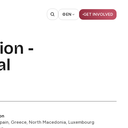
EN
GET INVOLVED​​​​‌ ‍ ​‍​‍‌‍ ‌ ​‍‌‍‍‌‌‍‌ ‌‍‍‌‌‍ ‍​‍​‍​ ‍‍​‍​‍‌ ​ ‌‍​‌‌‍ ‍‌‍‍‌‌ ‌​‌ ‍‌​‍ ‍‌‍‍‌‌‍ ​‍​‍​‍ ​​‍​‍‌‍‍​‌ ​‍‌‍‌‌‌‍‌‍​‍​‍​ ‍‍​‍​‍​‍ ‌ ​ ‌ ‌​‌ ‌‌‌‍‌​‌‍‍‌‌‍ ​‍ ‌‍‍‌‌‍ ‍‌ ‌​‌‍‌‌‌‍ ‍‌ ‌​​‍ ‌‍‌‌‌‍‌​‌‍‍‌‌ ‌​​‍ ‌‍ ‌‌‍ ‌‍‌​‌‍‌‌​ ‌‌ ​​‌ ​‍‌‍‌‌‌ ​ ‌‍‌‌‌‍ ‍‌ ‌​‌‍​‌‌ ‌​‌‍‍‌‌‍ ‌‍ ‍​ ‍ ‌‍‍‌‌‍‌​​ ‌‌ ​ ‌‍‍‌‌ ‌​‌‍‌‌‌‌​ ‌‍‌‌‌ ‌​‌ ‌​‌‍‍‌‌‍ ‍‌‍‌ ‌ ​ ​ ‍ ‌ ‌​‌ ‍‌‌ ​​‌‍‌‌​ ‌‌ ​ ‌‍‍‌‌ ‌​‌‍‌‌‌‌​ ‌‍‌‌‌ ‌​‌ ‌​‌‍‍‌‌‍ ‍‌‍‌ ‌ ​ ​ ‍ ‌ ​​‌‍​‌‌ ‌​‌‍‍​​ ‌‌‍ ‍‌‍​‌‌ ‌‍‌‍​‍‌‍​‌‌ ​‍​‍ ‍‌‍​ ‌ ‌​‌‍​‌‌​​‍‌ ‌‌‌ ‌​‌ ‌​‌‍ ‌‍ ‍​‍ ‍‌ ‌​‌‍‌‌‌ ‍​‌ ‌​​ ‌‍​‍‌‍​‌‌ ​ ‌‍‌‌‌‌‌‌‌ ​‍‌‍ ​​ ‌​‍‌‌​ ​‍‌​‌‍‌ ​ ‌ ‌​‌ ‌‌‌‍‌​‌‍‍‌‌‍ ​‍‌‍‌‍‍‌‌‍‌​​ ‌‌ ​ ‌‍‍‌‌ ‌​‌‍‌‌‌‌​ ‌‍‌‌‌ ‌​‌ ‌​‌‍‍‌‌‍ ‍‌‍‌ ‌ ​ ​‍‌‍‌ ‌​‌ ‍‌‌ ​​‌‍‌‌​ ‌‌ ​ ‌‍‍‌‌ ‌​‌‍‌‌‌‌​ ‌‍‌‌‌ ‌​‌ ‌​‌‍‍‌‌‍ ‍‌‍‌ ‌ ​ ​‍‌‍‌ ​​‌‍​‌‌ ‌​‌‍‍​​ ‌‌‍ ‍‌‍​‌‌ ‌‍‌‍​‍‌‍​‌‌ ​‍​‍ ‍‌‍​ ‌ ‌​‌‍​‌‌​​‍‌ ‌‌‌ ‌​‌ ‌​‌‍ ‌‍ ‍​‍ ‍‌ ‌​‌‍‌‌‌ ‍​‌ ‌​​‍‌‍‌ ​​‌‍‌‌‌ ​‍‌ ​ ‌ ​​‌‍‌‌‌‍​ ‌ ‌​‌‍‍‌‌ ‌‍‌‍‌‌​ ‌‌ ​​‌ ‌‌‌‍​‍‌‍ ​‌‍‍‌‌ ​ ‌‍‍​‌‍‌‌‌‍‌​​‍​‍‌ ‌
ion -
al
on
‍​‍​‍ ‌ ​ ‌ ‌​‌ ‌‌‌‍‌​‌‍‍‌‌‍ ​‍ ‌‍‍‌‌‍ ‍‌ ‌​‌‍‌‌‌‍ ‍‌ ‌​​‍ ‌‍‌‌‌‍‌​‌‍‍‌‌ ‌​​‍ ‌‍ ‌‌‍ ‌‍‌​‌‍‌‌​ ‌‌ ​​‌ ​‍‌‍‌‌‌ ​ ‌‍‌‌‌‍ ‍‌ ‌​‌‍​‌‌ ‌​‌‍‍‌‌‍ ‌‍ ‍​ ‍ ‌‍‍‌‌‍‌​​ ‌​ ​‍​ ​ ​ ‍‌‌‍​‌‌‍‌‍​ ​ ​ ‍‌‌‍‌​​‍ ‌​ ​‌‌‍​ ​ ‌‌‌‍​‌​‍ ‌​ ‌​​ ​​‌‍​‌‌‍​‍​‍ ‌​ ‍​​ ‌​​ ​‍​ ‌ ​‍ ‌​ ​​​ ​‌​ ‌​​ ‌‍​ ​‌​ ​‌​ ​ ​ ​‍‌‍​‍​ ‍‌​ ‌‌‌‍​‍​ ‍ ‌ ‌​‌ ‍‌‌ ​​‌‍‌‌​ ‌‌ ​​‌ ​‍‌‍ ‌‍‍‍‌‍‌‌‌‍​ ‌ ‌​​ ‍ ‌ ​​‌‍​‌‌ ‌​‌‍‍​​ ‌‌‍‌​‌‍‌‌‌ ‌​‌‍​‌‌‍‍‌‌‍ ​‌ ​ ​‍‌‌​ ‌‌‌​​‍‌‌ ‌‍‍ ‌‍‌‌‌ ‍‌​‍‌‌​ ​ ‌​‌​​‍‌‌​ ​ ‌​‌​​‍‌‌​ ​‍​ ​‍‌‍ ​‌‍ ‌‍​ ​ ​‌​‍‌‌​ ​‍​ ​‍​‍‌‌​ ‌‌‌​‌​​‍ ‍‌‍‍‌‌‍ ‍‌‍‌‍‌‍ ​ ‌‍​‍‌‍​‌‌ ​ ‌‍‌‌‌‌‌‌‌ ​‍‌‍ ​​ ‌​‍‌‌​ ​‍‌​‌‍‌ ​ ‌ ‌​‌ ‌‌‌‍‌​‌‍‍‌‌‍ ​‍‌‍‌‍‍‌‌‍‌​​ ‌​ ​‍​ ​ ​ ‍‌‌‍​‌‌‍‌‍​ ​ ​ ‍‌‌‍‌​​‍ ‌​ ​‌‌‍​ ​ ‌‌‌‍​‌​‍ ‌​ ‌​​ ​​‌‍​‌‌‍​‍​‍ ‌​ ‍​​ ‌​​ ​‍​ ‌ ​‍ ‌​ ​​​ ​‌​ ‌​​ ‌‍​ ​‌​ ​‌​ ​ ​ ​‍‌‍​‍​ ‍‌​ ‌‌‌‍​‍​‍‌‍‌ ‌​‌ ‍‌‌ ​​‌‍‌‌​ ‌‌ ​​‌ ​‍‌‍ ‌‍‍‍‌‍‌‌‌‍​ ‌ ‌​​‍‌‍‌ ​​‌‍​‌‌ ‌​‌‍‍​​ ‌‌‍‌​‌‍‌‌‌ ‌​‌‍​‌‌‍‍‌‌‍ ​‌ ​ ​‍‌‌​ ‌‌‌​​‍‌‌ ‌‍‍ ‌‍‌‌‌ ‍‌​‍‌‌​ ​ ‌​‌​​‍‌‌​ ​ ‌​‌​​‍‌‌​ ​‍​ ​‍‌‍ ​‌‍ ‌‍​ ​ ​‌​‍‌‌​ ​‍​ ​‍​‍‌‌​ ‌‌‌​‌​​‍ ‍‌‍‍‌‌‍ ‍‌‍‌‍‌‍ ​‍‌‍‌ ​​‌‍‌‌‌ ​‍‌ ​ ‌ ​​‌‍‌‌‌‍​ ‌ ‌​‌‍‍‌‌ ‌‍‌‍‌‌​ ‌‌ ​​‌ ‌‌‌‍​‍‌‍ ​‌‍‍‌‌ ​ ‌‍‍​‌‍‌‌‌‍‌​​‍​‍‌ ‌