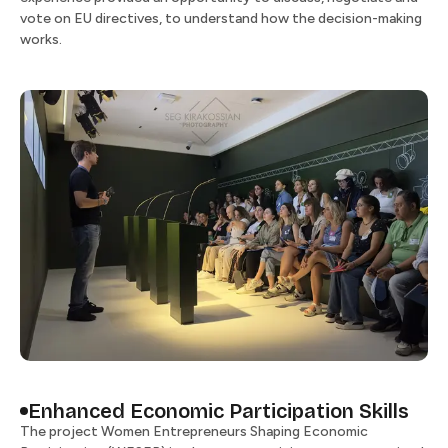
vote on EU directives, to understand how the decision-making
works.​​​​‌ ‍ ​‍​‍‌‍ ‌ ​‍‌‍‍‌‌‍‌ ‌‍‍‌‌‍ ‍​‍​‍​ ‍‍​‍​‍‌ ​ ‌‍​‌‌‍ ‍‌‍‍‌‌ ‌​‌ ‍‌​‍ ‍‌‍‍‌‌‍ ​‍​‍​‍ ​​‍​‍‌‍‍​‌ ​‍‌‍‌‌‌‍‌‍​‍​‍​ ‍‍​‍​‍​‍ ‌ ​ ‌ ‌​‌ ‌‌‌‍‌​‌‍‍‌‌‍ ​‍ ‌‍‍‌‌‍ ‍‌ ‌​‌‍‌‌‌‍ ‍‌ ‌​​‍ ‌‍‌‌‌‍‌​‌‍‍‌‌ ‌​​‍ ‌‍ ‌‌‍ ‌‍‌​‌‍‌‌​ ‌‌ ​​‌ ​‍‌‍‌‌‌ ​ ‌‍‌‌‌‍ ‍‌ ‌​‌‍​‌‌ ‌​‌‍‍‌‌‍ ‌‍ ‍​ ‍ ‌‍‍‌‌‍‌​​ ‌​ ‌ ‌‍​‍​ ​‍​ ​ ‌‍​‌​ ​ ‌‍​ ​ ‌​​‍ ‌​ ‍​​ ‌​‌‍‌‍‌‍‌‍​‍ ‌​ ‌​​ ​‌​ ‌‌​ ‌​​‍ ‌‌‍​‌​ ​‍‌‍‌‍​ ‌‌​‍ ‌‌‍​‌​ ‍​​ ​ ​ ‌ ‌‍‌​​ ​‌​ ‌‌‌‍​‌​ ‍‌​ ​​‌‍‌‍‌‍‌‍​ ‍ ‌ ‌​‌ ‍‌‌ ​​‌‍‌‌​ ‌‌ ​​‌ ​‍‌‍ ‌‍‍‍‌‍‌‌‌‍​ ‌ ‌​​ ‍ ‌ ​​‌‍​‌‌ ‌​‌‍‍​​ ‌‌‍ ‌ ‌‌‌ ‌​‌‍​ ‌‍ ‌‍ ‌‌‍‌‌‌ ​ ​‍‌‌​ ‌‌‌​​‍‌‌ ‌‍‍ ‌‍‌‌‌ ‍‌​‍‌‌​ ​ ‌​‌​​‍‌‌​ ​ ‌​‌​​‍‌‌​ ​‍​ ​‍​ ‌ ​ ‌‌​ ​‍​ ​ ​ ‍‌​ ‌ ​ ‌‍​ ‌​‌‍‌​​ ‌​​ ​ ‌‍‌‌​‍‌‌​ ​‍​ ​‍​‍‌‌​ ‌‌‌​‌​​‍ ‍‌‍‌​‌‍‌‌‌ ​ ‌‍​ ‌ ​‍‌‍‍‌‌ ​​‌ ‌​‌‍‍‌‌‍ ‌‍ ‍​ ‌‍​‍‌‍​‌‌ ​ ‌‍‌‌‌‌‌‌‌ ​‍‌‍ ​​ ‌​‍‌‌​ ​‍‌​‌‍‌ ​ ‌ ‌​‌ ‌‌‌‍‌​‌‍‍‌‌‍ ​‍‌‍‌‍‍‌‌‍‌​​ ‌​ ‌ ‌‍​‍​ ​‍​ ​ ‌‍​‌​ ​ ‌‍​ ​ ‌​​‍ ‌​ ‍​​ ‌​‌‍‌‍‌‍‌‍​‍ ‌​ ‌​​ ​‌​ ‌‌​ ‌​​‍ ‌‌‍​‌​ ​‍‌‍‌‍​ ‌‌​‍ ‌‌‍​‌​ ‍​​ ​ ​ ‌ ‌‍‌​​ ​‌​ ‌‌‌‍​‌​ ‍‌​ ​​‌‍‌‍‌‍‌‍​‍‌‍‌ ‌​‌ ‍‌‌ ​​‌‍‌‌​ ‌‌ ​​‌ ​‍‌‍ ‌‍‍‍‌‍‌‌‌‍​ ‌ ‌​​‍‌‍‌ ​​‌‍​‌‌ ‌​‌‍‍​​ ‌‌‍ ‌ ‌‌‌ ‌​‌‍​ ‌‍ ‌‍ ‌‌‍‌‌‌ ​ ​‍‌‌​ ‌‌‌​​‍‌‌ ‌‍‍ ‌‍‌‌‌ ‍‌​‍‌‌​ ​ ‌​‌​​‍‌‌​ ​ ‌​‌​​‍‌‌​ ​‍​ ​‍​ ‌ ​ ‌‌​ ​‍​ ​ ​ ‍‌​ ‌ ​ ‌‍​ ‌​‌‍‌​​ ‌​​ ​ ‌‍‌‌​‍‌‌​ ​‍​ ​‍​‍‌‌​ ‌‌‌​‌​​‍ ‍‌‍‌​‌‍‌‌‌ ​ ‌‍​ ‌ ​‍‌‍‍‌‌ ​​‌ ‌​‌‍‍‌‌‍ ‌‍ ‍​‍‌‍‌ ​​‌‍‌‌‌ ​‍‌ ​ ‌ ​​‌‍‌‌‌‍​ ‌ ‌​‌‍‍‌‌ ‌‍‌‍‌‌​ ‌‌ ​​‌ ‌‌‌‍​‍‌‍ ​‌‍‍‌‌ ​ ‌‍‍​‌‍‌‌‌‍‌​​‍​‍‌ ‌
Enhanced Economic Participation Skills​​​​‌ ‍ ​‍​‍‌‍ ‌ ​‍‌‍‍‌‌‍‌ ‌‍‍‌‌‍ ‍​‍​‍​ ‍‍​‍​‍‌ ​ ‌‍​‌‌‍ ‍‌‍‍‌‌ ‌​‌ ‍‌​‍ ‍‌‍‍‌‌‍ ​‍​‍​‍ ​​‍​‍‌‍‍​‌ ​‍‌‍‌‌‌‍‌‍​‍​‍​ ‍‍​‍​‍​‍ ‌ ​ ‌ ‌​‌ ‌‌‌‍‌​‌‍‍‌‌‍ ​‍ ‌‍‍‌‌‍ ‍‌ ‌​‌‍‌‌‌‍ ‍‌ ‌​​‍ ‌‍‌‌‌‍‌​‌‍‍‌‌ ‌​​‍ ‌‍ ‌‌‍ ‌‍‌​‌‍‌‌​ ‌‌ ​​‌ ​‍‌‍‌‌‌ ​ ‌‍‌‌‌‍ ‍‌ ‌​‌‍​‌‌ ‌​‌‍‍‌‌‍ ‌‍ ‍​ ‍ ‌‍‍‌‌‍‌​​ ‌​ ‌ ‌‍​‍​ ​‍​ ​ ‌‍​‌​ ​ ‌‍​ ​ ‌​​‍ ‌​ ‍​​ ‌​‌‍‌‍‌‍‌‍​‍ ‌​ ‌​​ ​‌​ ‌‌​ ‌​​‍ ‌‌‍​‌​ ​‍‌‍‌‍​ ‌‌​‍ ‌‌‍​‌​ ‍​​ ​ ​ ‌ ‌‍‌​​ ​‌​ ‌‌‌‍​‌​ ‍‌​ ​​‌‍‌‍‌‍‌‍​ ‍ ‌ ‌​‌ ‍‌‌ ​​‌‍‌‌​ ‌‌ ​​‌ ​‍‌‍ ‌‍‍‍‌‍‌‌‌‍​ ‌ ‌​​ ‍ ‌ ​​‌‍​‌‌ ‌​‌‍‍​​ ‌‌‍ ‌ ‌‌‌ ‌​‌‍​ ‌‍ ‌‍ ‌‌‍‌‌‌ ​ ​‍‌‌​ ‌‌‌​​‍‌‌ ‌‍‍ ‌‍‌‌‌ ‍‌​‍‌‌​ ​ ‌​‌​​‍‌‌​ ​ ‌​‌​​‍‌‌​ ​‍​ ​‍‌‍‌‌​ ‌​‌‍​‍​ ​‌‌‍‌‍​ ‍​​ ​‌​ ‌‍​ ‌‍​ ‍​‌‍‌‌​ ​ ​‍‌‌​ ​‍​ ​‍​‍‌‌​ ‌‌‌​‌​​‍ ‍‌ ‌​‌‍‍‌‌ ‌​‌‍ ​‌‍‌‌​ ‌‍​‍‌‍​‌‌ ​ ‌‍‌‌‌‌‌‌‌ ​‍‌‍ ​​ ‌​‍‌‌​ ​‍‌​‌‍‌ ​ ‌ ‌​‌ ‌‌‌‍‌​‌‍‍‌‌‍ ​‍‌‍‌‍‍‌‌‍‌​​ ‌​ ‌ ‌‍​‍​ ​‍​ ​ ‌‍​‌​ ​ ‌‍​ ​ ‌​​‍ ‌​ ‍​​ ‌​‌‍‌‍‌‍‌‍​‍ ‌​ ‌​​ ​‌​ ‌‌​ ‌​​‍ ‌‌‍​‌​ ​‍‌‍‌‍​ ‌‌​‍ ‌‌‍​‌​ ‍​​ ​ ​ ‌ ‌‍‌​​ ​‌​ ‌‌‌‍​‌​ ‍‌​ ​​‌‍‌‍‌‍‌‍​‍‌‍‌ ‌​‌ ‍‌‌ ​​‌‍‌‌​ ‌‌ ​​‌ ​‍‌‍ ‌‍‍‍‌‍‌‌‌‍​ ‌ ‌​​‍‌‍‌ ​​‌‍​‌‌ ‌​‌‍‍​​ ‌‌‍ ‌ ‌‌‌ ‌​‌‍​ ‌‍ ‌‍ ‌‌‍‌‌‌ ​ ​‍‌‌​ ‌‌‌​​‍‌‌ ‌‍‍ ‌‍‌‌‌ ‍‌​‍‌‌​ ​ ‌​‌​​‍‌‌​ ​ ‌​‌​​‍‌‌​ ​‍​ ​‍‌‍‌‌​ ‌​‌‍​‍​ ​‌‌‍‌‍​ ‍​​ ​‌​ ‌‍​ ‌‍​ ‍​‌‍‌‌​ ​ ​‍‌‌​ ​‍​ ​‍​‍‌‌​ ‌‌‌​‌​​‍ ‍‌ ‌​‌‍‍‌‌ ‌​‌‍ ​‌‍‌‌​‍‌‍‌ ​​‌‍‌‌‌ ​‍‌ ​ ‌ ​​‌‍‌‌‌‍​ ‌ ‌​‌‍‍‌‌ ‌‍‌‍‌‌​ ‌‌ ​​‌ ‌‌‌‍​‍‌‍ ​‌‍‍‌‌ ​ ‌‍‍​‌‍‌‌‌‍‌​​‍​‍‌ ‌
The project Women Entrepreneurs Shaping Economic