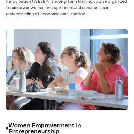
Participation (WESEP) is a long-term training course organized
to empower women entrepreneurs and enhance their
understanding of economic participation. ​​​​‌ ‍ ​‍​‍‌‍ ‌ ​‍‌‍‍‌‌‍‌ ‌‍‍‌‌‍ ‍​‍​‍​ ‍‍​‍​‍‌ ​ ‌‍​‌‌‍ ‍‌‍‍‌‌ ‌​‌ ‍‌​‍ ‍‌‍‍‌‌‍ ​‍​‍​‍ ​​‍​‍‌‍‍​‌ ​‍‌‍‌‌‌‍‌‍​‍​‍​ ‍‍​‍​‍​‍ ‌ ​ ‌ ‌​‌ ‌‌‌‍‌​‌‍‍‌‌‍ ​‍ ‌‍‍‌‌‍ ‍‌ ‌​‌‍‌‌‌‍ ‍‌ ‌​​‍ ‌‍‌‌‌‍‌​‌‍‍‌‌ ‌​​‍ ‌‍ ‌‌‍ ‌‍‌​‌‍‌‌​ ‌‌ ​​‌ ​‍‌‍‌‌‌ ​ ‌‍‌‌‌‍ ‍‌ ‌​‌‍​‌‌ ‌​‌‍‍‌‌‍ ‌‍ ‍​ ‍ ‌‍‍‌‌‍‌​​ ‌​ ‌ ‌‍​‍​ ​‍​ ​ ‌‍​‌​ ​ ‌‍​ ​ ‌​​‍ ‌​ ‍​​ ‌​‌‍‌‍‌‍‌‍​‍ ‌​ ‌​​ ​‌​ ‌‌​ ‌​​‍ ‌‌‍​‌​ ​‍‌‍‌‍​ ‌‌​‍ ‌‌‍​‌​ ‍​​ ​ ​ ‌ ‌‍‌​​ ​‌​ ‌‌‌‍​‌​ ‍‌​ ​​‌‍‌‍‌‍‌‍​ ‍ ‌ ‌​‌ ‍‌‌ ​​‌‍‌‌​ ‌‌ ​​‌ ​‍‌‍ ‌‍‍‍‌‍‌‌‌‍​ ‌ ‌​​ ‍ ‌ ​​‌‍​‌‌ ‌​‌‍‍​​ ‌‌‍ ‌ ‌‌‌ ‌​‌‍​ ‌‍ ‌‍ ‌‌‍‌‌‌ ​ ​‍‌‌​ ‌‌‌​​‍‌‌ ‌‍‍ ‌‍‌‌‌ ‍‌​‍‌‌​ ​ ‌​‌​​‍‌‌​ ​ ‌​‌​​‍‌‌​ ​‍​ ​‍‌‍‌‌​ ‌​‌‍​‍​ ​‌‌‍‌‍​ ‍​​ ​‌​ ‌‍​ ‌‍​ ‍​‌‍‌‌​ ​ ​‍‌‌​ ​‍​ ​‍​‍‌‌​ ‌‌‌​‌​​‍ ‍‌‍‌​‌‍‌‌‌ ​ ‌‍​ ‌ ​‍‌‍‍‌‌ ​​‌ ‌​‌‍‍‌‌‍ ‌‍ ‍​ ‌‍​‍‌‍​‌‌ ​ ‌‍‌‌‌‌‌‌‌ ​‍‌‍ ​​ ‌​‍‌‌​ ​‍‌​‌‍‌ ​ ‌ ‌​‌ ‌‌‌‍‌​‌‍‍‌‌‍ ​‍‌‍‌‍‍‌‌‍‌​​ ‌​ ‌ ‌‍​‍​ ​‍​ ​ ‌‍​‌​ ​ ‌‍​ ​ ‌​​‍ ‌​ ‍​​ ‌​‌‍‌‍‌‍‌‍​‍ ‌​ ‌​​ ​‌​ ‌‌​ ‌​​‍ ‌‌‍​‌​ ​‍‌‍‌‍​ ‌‌​‍ ‌‌‍​‌​ ‍​​ ​ ​ ‌ ‌‍‌​​ ​‌​ ‌‌‌‍​‌​ ‍‌​ ​​‌‍‌‍‌‍‌‍​‍‌‍‌ ‌​‌ ‍‌‌ ​​‌‍‌‌​ ‌‌ ​​‌ ​‍‌‍ ‌‍‍‍‌‍‌‌‌‍​ ‌ ‌​​‍‌‍‌ ​​‌‍​‌‌ ‌​‌‍‍​​ ‌‌‍ ‌ ‌‌‌ ‌​‌‍​ ‌‍ ‌‍ ‌‌‍‌‌‌ ​ ​‍‌‌​ ‌‌‌​​‍‌‌ ‌‍‍ ‌‍‌‌‌ ‍‌​‍‌‌​ ​ ‌​‌​​‍‌‌​ ​ ‌​‌​​‍‌‌​ ​‍​ ​‍‌‍‌‌​ ‌​‌‍​‍​ ​‌‌‍‌‍​ ‍​​ ​‌​ ‌‍​ ‌‍​ ‍​‌‍‌‌​ ​ ​‍‌‌​ ​‍​ ​‍​‍‌‌​ ‌‌‌​‌​​‍ ‍‌‍‌​‌‍‌‌‌ ​ ‌‍​ ‌ ​‍‌‍‍‌‌ ​​‌ ‌​‌‍‍‌‌‍ ‌‍ ‍​‍‌‍‌ ​​‌‍‌‌‌ ​‍‌ ​ ‌ ​​‌‍‌‌‌‍​ ‌ ‌​‌‍‍‌‌ ‌‍‌‍‌‌​ ‌‌ ​​‌ ‌‌‌‍​‍‌‍ ​‌‍‍‌‌ ​ ‌‍‍​‌‍‌‌‌‍‌​​‍​‍‌ ‌
Women Empowerment in
Entrepreneurship​​​​‌ ‍ ​‍​‍‌‍ ‌ ​‍‌‍‍‌‌‍‌ ‌‍‍‌‌‍ ‍​‍​‍​ ‍‍​‍​‍‌ ​ ‌‍​‌‌‍ ‍‌‍‍‌‌ ‌​‌ ‍‌​‍ ‍‌‍‍‌‌‍ ​‍​‍​‍ ​​‍​‍‌‍‍​‌ ​‍‌‍‌‌‌‍‌‍​‍​‍​ ‍‍​‍​‍​‍ ‌ ​ ‌ ‌​‌ ‌‌‌‍‌​‌‍‍‌‌‍ ​‍ ‌‍‍‌‌‍ ‍‌ ‌​‌‍‌‌‌‍ ‍‌ ‌​​‍ ‌‍‌‌‌‍‌​‌‍‍‌‌ ‌​​‍ ‌‍ ‌‌‍ ‌‍‌​‌‍‌‌​ ‌‌ ​​‌ ​‍‌‍‌‌‌ ​ ‌‍‌‌‌‍ ‍‌ ‌​‌‍​‌‌ ‌​‌‍‍‌‌‍ ‌‍ ‍​ ‍ ‌‍‍‌‌‍‌​​ ‌​ ‌ ‌‍​‍​ ​‍​ ​ ‌‍​‌​ ​ ‌‍​ ​ ‌​​‍ ‌​ ‍​​ ‌​‌‍‌‍‌‍‌‍​‍ ‌​ ‌​​ ​‌​ ‌‌​ ‌​​‍ ‌‌‍​‌​ ​‍‌‍‌‍​ ‌‌​‍ ‌‌‍​‌​ ‍​​ ​ ​ ‌ ‌‍‌​​ ​‌​ ‌‌‌‍​‌​ ‍‌​ ​​‌‍‌‍‌‍‌‍​ ‍ ‌ ‌​‌ ‍‌‌ ​​‌‍‌‌​ ‌‌ ​​‌ ​‍‌‍ ‌‍‍‍‌‍‌‌‌‍​ ‌ ‌​​ ‍ ‌ ​​‌‍​‌‌ ‌​‌‍‍​​ ‌‌‍ ‌ ‌‌‌ ‌​‌‍​ ‌‍ ‌‍ ‌‌‍‌‌‌ ​ ​‍‌‌​ ‌‌‌​​‍‌‌ ‌‍‍ ‌‍‌‌‌ ‍‌​‍‌‌​ ​ ‌​‌​​‍‌‌​ ​ ‌​‌​​‍‌‌​ ​‍​ ​‍​ ​​‌‍​ ‌‍​ ​ ‌ ​ ​​​ ‍‌​ ‌‌‌‍‌‌​ ‌ ‌‍​‍‌‍​‌​ ‌‌​‍‌‌​ ​‍​ ​‍​‍‌‌​ ‌‌‌​‌​​‍ ‍‌ ‌​‌‍‍‌‌ ‌​‌‍ ​‌‍‌‌​ ‌‍​‍‌‍​‌‌ ​ ‌‍‌‌‌‌‌‌‌ ​‍‌‍ ​​ ‌​‍‌‌​ ​‍‌​‌‍‌ ​ ‌ ‌​‌ ‌‌‌‍‌​‌‍‍‌‌‍ ​‍‌‍‌‍‍‌‌‍‌​​ ‌​ ‌ ‌‍​‍​ ​‍​ ​ ‌‍​‌​ ​ ‌‍​ ​ ‌​​‍ ‌​ ‍​​ ‌​‌‍‌‍‌‍‌‍​‍ ‌​ ‌​​ ​‌​ ‌‌​ ‌​​‍ ‌‌‍​‌​ ​‍‌‍‌‍​ ‌‌​‍ ‌‌‍​‌​ ‍​​ ​ ​ ‌ ‌‍‌​​ ​‌​ ‌‌‌‍​‌​ ‍‌​ ​​‌‍‌‍‌‍‌‍​‍‌‍‌ ‌​‌ ‍‌‌ ​​‌‍‌‌​ ‌‌ ​​‌ ​‍‌‍ ‌‍‍‍‌‍‌‌‌‍​ ‌ ‌​​‍‌‍‌ ​​‌‍​‌‌ ‌​‌‍‍​​ ‌‌‍ ‌ ‌‌‌ ‌​‌‍​ ‌‍ ‌‍ ‌‌‍‌‌‌ ​ ​‍‌‌​ ‌‌‌​​‍‌‌ ‌‍‍ ‌‍‌‌‌ ‍‌​‍‌‌​ ​ ‌​‌​​‍‌‌​ ​ ‌​‌​​‍‌‌​ ​‍​ ​‍​ ​​‌‍​ ‌‍​ ​ ‌ ​ ​​​ ‍‌​ ‌‌‌‍‌‌​ ‌ ‌‍​‍‌‍​‌​ ‌‌​‍‌‌​ ​‍​ ​‍​‍‌‌​ ‌‌‌​‌​​‍ ‍‌ ‌​‌‍‍‌‌ ‌​‌‍ ​‌‍‌‌​‍‌‍‌ ​​‌‍‌‌‌ ​‍‌ ​ ‌ ​​‌‍‌‌‌‍​ ‌ ‌​‌‍‍‌‌ ‌‍‌‍‌‌​ ‌‌ ​​‌ ‌‌‌‍​‍‌‍ ​‌‍‍‌‌ ​ ‌‍‍​‌‍‌‌‌‍‌​​‍​‍‌ ‌