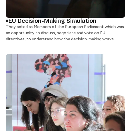
EU Decision-Making Simulation​​​​‌ ‍ ​‍​‍‌‍ ‌ ​‍‌‍‍‌‌‍‌ ‌‍‍‌‌‍ ‍​‍​‍​ ‍‍​‍​‍‌ ​ ‌‍​‌‌‍ ‍‌‍‍‌‌ ‌​‌ ‍‌​‍ ‍‌‍‍‌‌‍ ​‍​‍​‍ ​​‍​‍‌‍‍​‌ ​‍‌‍‌‌‌‍‌‍​‍​‍​ ‍‍​‍​‍​‍ ‌ ​ ‌ ‌​‌ ‌‌‌‍‌​‌‍‍‌‌‍ ​‍ ‌‍‍‌‌‍ ‍‌ ‌​‌‍‌‌‌‍ ‍‌ ‌​​‍ ‌‍‌‌‌‍‌​‌‍‍‌‌ ‌​​‍ ‌‍ ‌‌‍ ‌‍‌​‌‍‌‌​ ‌‌ ​​‌ ​‍‌‍‌‌‌ ​ ‌‍‌‌‌‍ ‍‌ ‌​‌‍​‌‌ ‌​‌‍‍‌‌‍ ‌‍ ‍​ ‍ ‌‍‍‌‌‍‌​​ ‌​ ‌ ‌‍​‍​ ​‍​ ​ ‌‍​‌​ ​ ‌‍​ ​ ‌​​‍ ‌​ ‍​​ ‌​‌‍‌‍‌‍‌‍​‍ ‌​ ‌​​ ​‌​ ‌‌​ ‌​​‍ ‌‌‍​‌​ ​‍‌‍‌‍​ ‌‌​‍ ‌‌‍​‌​ ‍​​ ​ ​ ‌ ‌‍‌​​ ​‌​ ‌‌‌‍​‌​ ‍‌​ ​​‌‍‌‍‌‍‌‍​ ‍ ‌ ‌​‌ ‍‌‌ ​​‌‍‌‌​ ‌‌ ​​‌ ​‍‌‍ ‌‍‍‍‌‍‌‌‌‍​ ‌ ‌​​ ‍ ‌ ​​‌‍​‌‌ ‌​‌‍‍​​ ‌‌‍‍ ‌‍‌‌‌ ‍‌‌​​‌‌‍​ ‌ ‌​‌‍‍‌‌ ‌‍‌‍‍‌‌ ‌​‌‍‍‌‌‍‌‌‌ ​ ​‍‌‌​ ‌‌‌​​‍‌‌ ‌‍‍ ‌‍‌‌‌ ‍‌​‍‌‌​ ​ ‌​‌​​‍‌‌​ ​ ‌​‌​​‍‌‌​ ​‍​ ​‍‌‍‌‍​ ​​​ ​​​ ‍​‌‍​‍‌‍​‍​ ‍​‌‍​‌​ ‍​‌‍‌‍‌‍‌‌​ ‌ ​‍‌‌​ ​‍​ ​‍​‍‌‌​ ‌‌‌​‌​​‍ ‍‌ ‌​‌‍‍‌‌ ‌​‌‍ ​‌‍‌‌​ ‌‍​‍‌‍​‌‌ ​ ‌‍‌‌‌‌‌‌‌ ​‍‌‍ ​​ ‌​‍‌‌​ ​‍‌​‌‍‌ ​ ‌ ‌​‌ ‌‌‌‍‌​‌‍‍‌‌‍ ​‍‌‍‌‍‍‌‌‍‌​​ ‌​ ‌ ‌‍​‍​ ​‍​ ​ ‌‍​‌​ ​ ‌‍​ ​ ‌​​‍ ‌​ ‍​​ ‌​‌‍‌‍‌‍‌‍​‍ ‌​ ‌​​ ​‌​ ‌‌​ ‌​​‍ ‌‌‍​‌​ ​‍‌‍‌‍​ ‌‌​‍ ‌‌‍​‌​ ‍​​ ​ ​ ‌ ‌‍‌​​ ​‌​ ‌‌‌‍​‌​ ‍‌​ ​​‌‍‌‍‌‍‌‍​‍‌‍‌ ‌​‌ ‍‌‌ ​​‌‍‌‌​ ‌‌ ​​‌ ​‍‌‍ ‌‍‍‍‌‍‌‌‌‍​ ‌ ‌​​‍‌‍‌ ​​‌‍​‌‌ ‌​‌‍‍​​ ‌‌‍‍ ‌‍‌‌‌ ‍‌‌​​‌‌‍​ ‌ ‌​‌‍‍‌‌ ‌‍‌‍‍‌‌ ‌​‌‍‍‌‌‍‌‌‌ ​ ​‍‌‌​ ‌‌‌​​‍‌‌ ‌‍‍ ‌‍‌‌‌ ‍‌​‍‌‌​ ​ ‌​‌​​‍‌‌​ ​ ‌​‌​​‍‌‌​ ​‍​ ​‍‌‍‌‍​ ​​​ ​​​ ‍​‌‍​‍‌‍​‍​ ‍​‌‍​‌​ ‍​‌‍‌‍‌‍‌‌​ ‌ ​‍‌‌​ ​‍​ ​‍​‍‌‌​ ‌‌‌​‌​​‍ ‍‌ ‌​‌‍‍‌‌ ‌​‌‍ ​‌‍‌‌​‍‌‍‌ ​​‌‍‌‌‌ ​‍‌ ​ ‌ ​​‌‍‌‌‌‍​ ‌ ‌​‌‍‍‌‌ ‌‍‌‍‌‌​ ‌‌ ​​‌ ‌‌‌‍​‍‌‍ ​‌‍‍‌‌ ​ ‌‍‍​‌‍‌‌‌‍‌​​‍​‍‌ ‌
They acted as Members of the European Parliament which was
an opportunity to discuss, negotiate and vote on EU
directives, to understand how the decision-making works. ​​​​‌ ‍ ​‍​‍‌‍ ‌ ​‍‌‍‍‌‌‍‌ ‌‍‍‌‌‍ ‍​‍​‍​ ‍‍​‍​‍‌ ​ ‌‍​‌‌‍ ‍‌‍‍‌‌ ‌​‌ ‍‌​‍ ‍‌‍‍‌‌‍ ​‍​‍​‍ ​​‍​‍‌‍‍​‌ ​‍‌‍‌‌‌‍‌‍​‍​‍​ ‍‍​‍​‍​‍ ‌ ​ ‌ ‌​‌ ‌‌‌‍‌​‌‍‍‌‌‍ ​‍ ‌‍‍‌‌‍ ‍‌ ‌​‌‍‌‌‌‍ ‍‌ ‌​​‍ ‌‍‌‌‌‍‌​‌‍‍‌‌ ‌​​‍ ‌‍ ‌‌‍ ‌‍‌​‌‍‌‌​ ‌‌ ​​‌ ​‍‌‍‌‌‌ ​ ‌‍‌‌‌‍ ‍‌ ‌​‌‍​‌‌ ‌​‌‍‍‌‌‍ ‌‍ ‍​ ‍ ‌‍‍‌‌‍‌​​ ‌​ ‌ ‌‍​‍​ ​‍​ ​ ‌‍​‌​ ​ ‌‍​ ​ ‌​​‍ ‌​ ‍​​ ‌​‌‍‌‍‌‍‌‍​‍ ‌​ ‌​​ ​‌​ ‌‌​ ‌​​‍ ‌‌‍​‌​ ​‍‌‍‌‍​ ‌‌​‍ ‌‌‍​‌​ ‍​​ ​ ​ ‌ ‌‍‌​​ ​‌​ ‌‌‌‍​‌​ ‍‌​ ​​‌‍‌‍‌‍‌‍​ ‍ ‌ ‌​‌ ‍‌‌ ​​‌‍‌‌​ ‌‌ ​​‌ ​‍‌‍ ‌‍‍‍‌‍‌‌‌‍​ ‌ ‌​​ ‍ ‌ ​​‌‍​‌‌ ‌​‌‍‍​​ ‌‌‍‍ ‌‍‌‌‌ ‍‌‌​​‌‌‍​ ‌ ‌​‌‍‍‌‌ ‌‍‌‍‍‌‌ ‌​‌‍‍‌‌‍‌‌‌ ​ ​‍‌‌​ ‌‌‌​​‍‌‌ ‌‍‍ ‌‍‌‌‌ ‍‌​‍‌‌​ ​ ‌​‌​​‍‌‌​ ​ ‌​‌​​‍‌‌​ ​‍​ ​‍‌‍‌‍​ ​​​ ​​​ ‍​‌‍​‍‌‍​‍​ ‍​‌‍​‌​ ‍​‌‍‌‍‌‍‌‌​ ‌ ​‍‌‌​ ​‍​ ​‍​‍‌‌​ ‌‌‌​‌​​‍ ‍‌‍‌​‌‍‌‌‌ ​ ‌‍​ ‌ ​‍‌‍‍‌‌ ​​‌ ‌​‌‍‍‌‌‍ ‌‍ ‍​ ‌‍​‍‌‍​‌‌ ​ ‌‍‌‌‌‌‌‌‌ ​‍‌‍ ​​ ‌​‍‌‌​ ​‍‌​‌‍‌ ​ ‌ ‌​‌ ‌‌‌‍‌​‌‍‍‌‌‍ ​‍‌‍‌‍‍‌‌‍‌​​ ‌​ ‌ ‌‍​‍​ ​‍​ ​ ‌‍​‌​ ​ ‌‍​ ​ ‌​​‍ ‌​ ‍​​ ‌​‌‍‌‍‌‍‌‍​‍ ‌​ ‌​​ ​‌​ ‌‌​ ‌​​‍ ‌‌‍​‌​ ​‍‌‍‌‍​ ‌‌​‍ ‌‌‍​‌​ ‍​​ ​ ​ ‌ ‌‍‌​​ ​‌​ ‌‌‌‍​‌​ ‍‌​ ​​‌‍‌‍‌‍‌‍​‍‌‍‌ ‌​‌ ‍‌‌ ​​‌‍‌‌​ ‌‌ ​​‌ ​‍‌‍ ‌‍‍‍‌‍‌‌‌‍​ ‌ ‌​​‍‌‍‌ ​​‌‍​‌‌ ‌​‌‍‍​​ ‌‌‍‍ ‌‍‌‌‌ ‍‌‌​​‌‌‍​ ‌ ‌​‌‍‍‌‌ ‌‍‌‍‍‌‌ ‌​‌‍‍‌‌‍‌‌‌ ​ ​‍‌‌​ ‌‌‌​​‍‌‌ ‌‍‍ ‌‍‌‌‌ ‍‌​‍‌‌​ ​ ‌​‌​​‍‌‌​ ​ ‌​‌​​‍‌‌​ ​‍​ ​‍‌‍‌‍​ ​​​ ​​​ ‍​‌‍​‍‌‍​‍​ ‍​‌‍​‌​ ‍​‌‍‌‍‌‍‌‌​ ‌ ​‍‌‌​ ​‍​ ​‍​‍‌‌​ ‌‌‌​‌​​‍ ‍‌‍‌​‌‍‌‌‌ ​ ‌‍​ ‌ ​‍‌‍‍‌‌ ​​‌ ‌​‌‍‍‌‌‍ ‌‍ ‍​‍‌‍‌ ​​‌‍‌‌‌ ​‍‌ ​ ‌ ​​‌‍‌‌‌‍​ ‌ ‌​‌‍‍‌‌ ‌‍‌‍‌‌​ ‌‌ ​​‌ ‌‌‌‍​‍‌‍ ​‌‍‍‌‌ ​ ‌‍‍​‌‍‌‌‌‍‌​​‍​‍‌ ‌