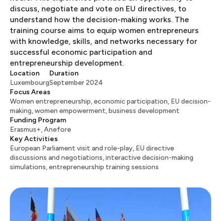
discuss, negotiate and vote on EU directives, to
understand how the decision-making works. The
training course aims to equip women entrepreneurs
with knowledge, skills, and networks necessary for
successful economic participation and
entrepreneurship development. ​​​​‌ ‍ ​‍​‍‌‍ ‌ ​‍‌‍‍‌‌‍‌ ‌‍‍‌‌‍ ‍​‍​‍​ ‍‍​‍​‍‌ ​ ‌‍​‌‌‍ ‍‌‍‍‌‌ ‌​‌ ‍‌​‍ ‍‌‍‍‌‌‍ ​‍​‍​‍ ​​‍​‍‌‍‍​‌ ​‍‌‍‌‌‌‍‌‍​‍​‍​ ‍‍​‍​‍​‍ ‌ ​ ‌ ‌​‌ ‌‌‌‍‌​‌‍‍‌‌‍ ​‍ ‌‍‍‌‌‍ ‍‌ ‌​‌‍‌‌‌‍ ‍‌ ‌​​‍ ‌‍‌‌‌‍‌​‌‍‍‌‌ ‌​​‍ ‌‍ ‌‌‍ ‌‍‌​‌‍‌‌​ ‌‌ ​​‌ ​‍‌‍‌‌‌ ​ ‌‍‌‌‌‍ ‍‌ ‌​‌‍​‌‌ ‌​‌‍‍‌‌‍ ‌‍ ‍​ ‍ ‌‍‍‌‌‍‌​​ ‌​ ‌ ‌‍​‍​ ​‍​ ​ ‌‍​‌​ ​ ‌‍​ ​ ‌​​‍ ‌​ ‍​​ ‌​‌‍‌‍‌‍‌‍​‍ ‌​ ‌​​ ​‌​ ‌‌​ ‌​​‍ ‌‌‍​‌​ ​‍‌‍‌‍​ ‌‌​‍ ‌‌‍​‌​ ‍​​ ​ ​ ‌ ‌‍‌​​ ​‌​ ‌‌‌‍​‌​ ‍‌​ ​​‌‍‌‍‌‍‌‍​ ‍ ‌ ‌​‌ ‍‌‌ ​​‌‍‌‌​ ‌‌ ​​‌ ​‍‌‍ ‌‍‍‍‌‍‌‌‌‍​ ‌ ‌​​ ‍ ‌ ​​‌‍​‌‌ ‌​‌‍‍​​ ‌‌‍‌​‌‍‌‌‌ ​ ‌‍​ ‌ ​‍‌‍‍‌‌ ​​‌ ‌​‌‍‍‌‌‍ ‌‍ ‍​ ‌‍​‍‌‍​‌‌ ​ ‌‍‌‌‌‌‌‌‌ ​‍‌‍ ​​ ‌​‍‌‌​ ​‍‌​‌‍‌ ​ ‌ ‌​‌ ‌‌‌‍‌​‌‍‍‌‌‍ ​‍‌‍‌‍‍‌‌‍‌​​ ‌​ ‌ ‌‍​‍​ ​‍​ ​ ‌‍​‌​ ​ ‌‍​ ​ ‌​​‍ ‌​ ‍​​ ‌​‌‍‌‍‌‍‌‍​‍ ‌​ ‌​​ ​‌​ ‌‌​ ‌​​‍ ‌‌‍​‌​ ​‍‌‍‌‍​ ‌‌​‍ ‌‌‍​‌​ ‍​​ ​ ​ ‌ ‌‍‌​​ ​‌​ ‌‌‌‍​‌​ ‍‌​ ​​‌‍‌‍‌‍‌‍​‍‌‍‌ ‌​‌ ‍‌‌ ​​‌‍‌‌​ ‌‌ ​​‌ ​‍‌‍ ‌‍‍‍‌‍‌‌‌‍​ ‌ ‌​​‍‌‍‌ ​​‌‍​‌‌ ‌​‌‍‍​​ ‌‌‍‌​‌‍‌‌‌ ​ ‌‍​ ‌ ​‍‌‍‍‌‌ ​​‌ ‌​‌‍‍‌‌‍ ‌‍ ‍​‍‌‍‌ ​​‌‍‌‌‌ ​‍‌ ​ ‌ ​​‌‍‌‌‌‍​ ‌ ‌​‌‍‍‌‌ ‌‍‌‍‌‌​ ‌‌ ​​‌ ‌‌‌‍​‍‌‍ ​‌‍‍‌‌ ​ ‌‍‍​‌‍‌‌‌‍‌​​‍​‍‌ ‌
Location
Duration
Luxembourg​​​​‌ ‍ ​‍​‍‌‍ ‌ ​‍‌‍‍‌‌‍‌ ‌‍‍‌‌‍ ‍​‍​‍​ ‍‍​‍​‍‌ ​ ‌‍​‌‌‍ ‍‌‍‍‌‌ ‌​‌ ‍‌​‍ ‍‌‍‍‌‌‍ ​‍​‍​‍ ​​‍​‍‌‍‍​‌ ​‍‌‍‌‌‌‍‌‍​‍​‍​ ‍‍​‍​‍​‍ ‌ ​ ‌ ‌​‌ ‌‌‌‍‌​‌‍‍‌‌‍ ​‍ ‌‍‍‌‌‍ ‍‌ ‌​‌‍‌‌‌‍ ‍‌ ‌​​‍ ‌‍‌‌‌‍‌​‌‍‍‌‌ ‌​​‍ ‌‍ ‌‌‍ ‌‍‌​‌‍‌‌​ ‌‌ ​​‌ ​‍‌‍‌‌‌ ​ ‌‍‌‌‌‍ ‍‌ ‌​‌‍​‌‌ ‌​‌‍‍‌‌‍ ‌‍ ‍​ ‍ ‌‍‍‌‌‍‌​​ ‌​ ‌ ‌‍​‍​ ​‍​ ​ ‌‍​‌​ ​ ‌‍​ ​ ‌​​‍ ‌​ ‍​​ ‌​‌‍‌‍‌‍‌‍​‍ ‌​ ‌​​ ​‌​ ‌‌​ ‌​​‍ ‌‌‍​‌​ ​‍‌‍‌‍​ ‌‌​‍ ‌‌‍​‌​ ‍​​ ​ ​ ‌ ‌‍‌​​ ​‌​ ‌‌‌‍​‌​ ‍‌​ ​​‌‍‌‍‌‍‌‍​ ‍ ‌ ‌​‌ ‍‌‌ ​​‌‍‌‌​ ‌‌ ​​‌ ​‍‌‍ ‌‍‍‍‌‍‌‌‌‍​ ‌ ‌​​ ‍ ‌ ​​‌‍​‌‌ ‌​‌‍‍​​ ‌‌‍‌​‌‍‌‌‌ ‌​‌‍​‌‌‍‍‌‌‍ ​‌ ​ ​‍‌‌​ ‌‌‌​​‍‌‌ ‌‍‍ ‌‍‌‌‌ ‍‌​‍‌‌​ ​ ‌​‌​​‍‌‌​ ​ ‌​‌​​‍‌‌​ ​‍​ ​‍​ ‌‍‌‍‌​​ ​‍​ ​‌​ ‌ ‌‍‌‌‌‍​ ​ ‌ ‌‍​‍​ ‌​​ ‌‌​ ‌​​‍‌‌​ ​‍​ ​‍​‍‌‌​ ‌‌‌​‌​​‍ ‍‌‍‍‌‌‍ ‍‌‍‌‍‌‍ ​ ‌‍​‍‌‍​‌‌ ​ ‌‍‌‌‌‌‌‌‌ ​‍‌‍ ​​ ‌​‍‌‌​ ​‍‌​‌‍‌ ​ ‌ ‌​‌ ‌‌‌‍‌​‌‍‍‌‌‍ ​‍‌‍‌‍‍‌‌‍‌​​ ‌​ ‌ ‌‍​‍​ ​‍​ ​ ‌‍​‌​ ​ ‌‍​ ​ ‌​​‍ ‌​ ‍​​ ‌​‌‍‌‍‌‍‌‍​‍ ‌​ ‌​​ ​‌​ ‌‌​ ‌​​‍ ‌‌‍​‌​ ​‍‌‍‌‍​ ‌‌​‍ ‌‌‍​‌​ ‍​​ ​ ​ ‌ ‌‍‌​​ ​‌​ ‌‌‌‍​‌​ ‍‌​ ​​‌‍‌‍‌‍‌‍​‍‌‍‌ ‌​‌ ‍‌‌ ​​‌‍‌‌​ ‌‌ ​​‌ ​‍‌‍ ‌‍‍‍‌‍‌‌‌‍​ ‌ ‌​​‍‌‍‌ ​​‌‍​‌‌ ‌​‌‍‍​​ ‌‌‍‌​‌‍‌‌‌ ‌​‌‍​‌‌‍‍‌‌‍ ​‌ ​ ​‍‌‌​ ‌‌‌​​‍‌‌ ‌‍‍ ‌‍‌‌‌ ‍‌​‍‌‌​ ​ ‌​‌​​‍‌‌​ ​ ‌​‌​​‍‌‌​ ​‍​ ​‍​ ‌‍‌‍‌​​ ​‍​ ​‌​ ‌ ‌‍‌‌‌‍​ ​ ‌ ‌‍​‍​ ‌​​ ‌‌​ ‌​​‍‌‌​ ​‍​ ​‍​‍‌‌​ ‌‌‌​‌​​‍ ‍‌‍‍‌‌‍ ‍‌‍‌‍‌‍ ​‍‌‍‌ ​​‌‍‌‌‌ ​‍‌ ​ ‌ ​​‌‍‌‌‌‍​ ‌ ‌​‌‍‍‌‌ ‌‍‌‍‌‌​ ‌‌ ​​‌ ‌‌‌‍​‍‌‍ ​‌‍‍‌‌ ​ ‌‍‍​‌‍‌‌‌‍‌​​‍​‍‌ ‌
September 2024​​​​‌ ‍ ​‍​‍‌‍ ‌ ​‍‌‍‍‌‌‍‌ ‌‍‍‌‌‍ ‍​‍​‍​ ‍‍​‍​‍‌ ​ ‌‍​‌‌‍ ‍‌‍‍‌‌ ‌​‌ ‍‌​‍ ‍‌‍‍‌‌‍ ​‍​‍​‍ ​​‍​‍‌‍‍​‌ ​‍‌‍‌‌‌‍‌‍​‍​‍​ ‍‍​‍​‍​‍ ‌ ​ ‌ ‌​‌ ‌‌‌‍‌​‌‍‍‌‌‍ ​‍ ‌‍‍‌‌‍ ‍‌ ‌​‌‍‌‌‌‍ ‍‌ ‌​​‍ ‌‍‌‌‌‍‌​‌‍‍‌‌ ‌​​‍ ‌‍ ‌‌‍ ‌‍‌​‌‍‌‌​ ‌‌ ​​‌ ​‍‌‍‌‌‌ ​ ‌‍‌‌‌‍ ‍‌ ‌​‌‍​‌‌ ‌​‌‍‍‌‌‍ ‌‍ ‍​ ‍ ‌‍‍‌‌‍‌​​ ‌​ ‌ ‌‍​‍​ ​‍​ ​ ‌‍​‌​ ​ ‌‍​ ​ ‌​​‍ ‌​ ‍​​ ‌​‌‍‌‍‌‍‌‍​‍ ‌​ ‌​​ ​‌​ ‌‌​ ‌​​‍ ‌‌‍​‌​ ​‍‌‍‌‍​ ‌‌​‍ ‌‌‍​‌​ ‍​​ ​ ​ ‌ ‌‍‌​​ ​‌​ ‌‌‌‍​‌​ ‍‌​ ​​‌‍‌‍‌‍‌‍​ ‍ ‌ ‌​‌ ‍‌‌ ​​‌‍‌‌​ ‌‌ ​​‌ ​‍‌‍ ‌‍‍‍‌‍‌‌‌‍​ ‌ ‌​​ ‍ ‌ ​​‌‍​‌‌ ‌​‌‍‍​​ ‌‌‍‌​‌‍‌‌‌ ‌​‌‍​‌‌‍‍‌‌‍ ​‌ ​ ​‍‌‌​ ‌‌‌​​‍‌‌ ‌‍‍ ‌‍‌‌‌ ‍‌​‍‌‌​ ​ ‌​‌​​‍‌‌​ ​ ‌​‌​​‍‌‌​ ​‍​ ​‍​ ‌‍‌‍​ ‌‍​‌​ ​ ​ ​‌​ ‌‌​ ‌‍​ ‌‌‌‍​‌​ ​​​ ‌ ​ ‌​​‍‌‌​ ​‍​ ​‍​‍‌‌​ ‌‌‌​‌​​‍ ‍‌‍‍‌‌‍ ‍‌‍‌‍‌‍ ​ ‌‍​‍‌‍​‌‌ ​ ‌‍‌‌‌‌‌‌‌ ​‍‌‍ ​​ ‌​‍‌‌​ ​‍‌​‌‍‌ ​ ‌ ‌​‌ ‌‌‌‍‌​‌‍‍‌‌‍ ​‍‌‍‌‍‍‌‌‍‌​​ ‌​ ‌ ‌‍​‍​ ​‍​ ​ ‌‍​‌​ ​ ‌‍​ ​ ‌​​‍ ‌​ ‍​​ ‌​‌‍‌‍‌‍‌‍​‍ ‌​ ‌​​ ​‌​ ‌‌​ ‌​​‍ ‌‌‍​‌​ ​‍‌‍‌‍​ ‌‌​‍ ‌‌‍​‌​ ‍​​ ​ ​ ‌ ‌‍‌​​ ​‌​ ‌‌‌‍​‌​ ‍‌​ ​​‌‍‌‍‌‍‌‍​‍‌‍‌ ‌​‌ ‍‌‌ ​​‌‍‌‌​ ‌‌ ​​‌ ​‍‌‍ ‌‍‍‍‌‍‌‌‌‍​ ‌ ‌​​‍‌‍‌ ​​‌‍​‌‌ ‌​‌‍‍​​ ‌‌‍‌​‌‍‌‌‌ ‌​‌‍​‌‌‍‍‌‌‍ ​‌ ​ ​‍‌‌​ ‌‌‌​​‍‌‌ ‌‍‍ ‌‍‌‌‌ ‍‌​‍‌‌​ ​ ‌​‌​​‍‌‌​ ​ ‌​‌​​‍‌‌​ ​‍​ ​‍​ ‌‍‌‍​ ‌‍​‌​ ​ ​ ​‌​ ‌‌​ ‌‍​ ‌‌‌‍​‌​ ​​​ ‌ ​ ‌​​‍‌‌​ ​‍​ ​‍​‍‌‌​ ‌‌‌​‌​​‍ ‍‌‍‍‌‌‍ ‍‌‍‌‍‌‍ ​‍‌‍‌ ​​‌‍‌‌‌ ​‍‌ ​ ‌ ​​‌‍‌‌‌‍​ ‌ ‌​‌‍‍‌‌ ‌‍‌‍‌‌​ ‌‌ ​​‌ ‌‌‌‍​‍‌‍ ​‌‍‍‌‌ ​ ‌‍‍​‌‍‌‌‌‍‌​​‍​‍‌ ‌
Focus Areas
Women entrepreneurship, economic participation, EU decision-
making, women empowerment, business development​​​​‌ ‍ ​‍​‍‌‍ ‌ ​‍‌‍‍‌‌‍‌ ‌‍‍‌‌‍ ‍​‍​‍​ ‍‍​‍​‍‌ ​ ‌‍​‌‌‍ ‍‌‍‍‌‌ ‌​‌ ‍‌​‍ ‍‌‍‍‌‌‍ ​‍​‍​‍ ​​‍​‍‌‍‍​‌ ​‍‌‍‌‌‌‍‌‍​‍​‍​ ‍‍​‍​‍​‍ ‌ ​ ‌ ‌​‌ ‌‌‌‍‌​‌‍‍‌‌‍ ​‍ ‌‍‍‌‌‍ ‍‌ ‌​‌‍‌‌‌‍ ‍‌ ‌​​‍ ‌‍‌‌‌‍‌​‌‍‍‌‌ ‌​​‍ ‌‍ ‌‌‍ ‌‍‌​‌‍‌‌​ ‌‌ ​​‌ ​‍‌‍‌‌‌ ​ ‌‍‌‌‌‍ ‍‌ ‌​‌‍​‌‌ ‌​‌‍‍‌‌‍ ‌‍ ‍​ ‍ ‌‍‍‌‌‍‌​​ ‌​ ‌ ‌‍​‍​ ​‍​ ​ ‌‍​‌​ ​ ‌‍​ ​ ‌​​‍ ‌​ ‍​​ ‌​‌‍‌‍‌‍‌‍​‍ ‌​ ‌​​ ​‌​ ‌‌​ ‌​​‍ ‌‌‍​‌​ ​‍‌‍‌‍​ ‌‌​‍ ‌‌‍​‌​ ‍​​ ​ ​ ‌ ‌‍‌​​ ​‌​ ‌‌‌‍​‌​ ‍‌​ ​​‌‍‌‍‌‍‌‍​ ‍ ‌ ‌​‌ ‍‌‌ ​​‌‍‌‌​ ‌‌ ​​‌ ​‍‌‍ ‌‍‍‍‌‍‌‌‌‍​ ‌ ‌​​ ‍ ‌ ​​‌‍​‌‌ ‌​‌‍‍​​ ‌‌‍‌​‌‍‌‌‌ ‌​‌‍​‌‌‍‍‌‌‍ ​‌ ​ ​‍‌‌​ ‌‌‌​​‍‌‌ ‌‍‍ ‌‍‌‌‌ ‍‌​‍‌‌​ ​ ‌​‌​​‍‌‌​ ​ ‌​‌​​‍‌‌​ ​‍​ ​‍‌‍​‍​ ‌ ‌‍‌​‌‍‌‌​ ‌‌‌‍‌‌​ ‌‌​ ‌‍​ ‌​​ ‍‌​ ​ ​ ​​​‍‌‌​ ​‍​ ​‍​‍‌‌​ ‌‌‌​‌​​‍ ‍‌‍‍‌‌‍ ‍‌‍‌‍‌‍ ​ ‌‍​‍‌‍​‌‌ ​ ‌‍‌‌‌‌‌‌‌ ​‍‌‍ ​​ ‌​‍‌‌​ ​‍‌​‌‍‌ ​ ‌ ‌​‌ ‌‌‌‍‌​‌‍‍‌‌‍ ​‍‌‍‌‍‍‌‌‍‌​​ ‌​ ‌ ‌‍​‍​ ​‍​ ​ ‌‍​‌​ ​ ‌‍​ ​ ‌​​‍ ‌​ ‍​​ ‌​‌‍‌‍‌‍‌‍​‍ ‌​ ‌​​ ​‌​ ‌‌​ ‌​​‍ ‌‌‍​‌​ ​‍‌‍‌‍​ ‌‌​‍ ‌‌‍​‌​ ‍​​ ​ ​ ‌ ‌‍‌​​ ​‌​ ‌‌‌‍​‌​ ‍‌​ ​​‌‍‌‍‌‍‌‍​‍‌‍‌ ‌​‌ ‍‌‌ ​​‌‍‌‌​ ‌‌ ​​‌ ​‍‌‍ ‌‍‍‍‌‍‌‌‌‍​ ‌ ‌​​‍‌‍‌ ​​‌‍​‌‌ ‌​‌‍‍​​ ‌‌‍‌​‌‍‌‌‌ ‌​‌‍​‌‌‍‍‌‌‍ ​‌ ​ ​‍‌‌​ ‌‌‌​​‍‌‌ ‌‍‍ ‌‍‌‌‌ ‍‌​‍‌‌​ ​ ‌​‌​​‍‌‌​ ​ ‌​‌​​‍‌‌​ ​‍​ ​‍‌‍​‍​ ‌ ‌‍‌​‌‍‌‌​ ‌‌‌‍‌‌​ ‌‌​ ‌‍​ ‌​​ ‍‌​ ​ ​ ​​​‍‌‌​ ​‍​ ​‍​‍‌‌​ ‌‌‌​‌​​‍ ‍‌‍‍‌‌‍ ‍‌‍‌‍‌‍ ​‍‌‍‌ ​​‌‍‌‌‌ ​‍‌ ​ ‌ ​​‌‍‌‌‌‍​ ‌ ‌​‌‍‍‌‌ ‌‍‌‍‌‌​ ‌‌ ​​‌ ‌‌‌‍​‍‌‍ ​‌‍‍‌‌ ​ ‌‍‍​‌‍‌‌‌‍‌​​‍​‍‌ ‌
Funding Program
Erasmus+, Anefore​​​​‌ ‍ ​‍​‍‌‍ ‌ ​‍‌‍‍‌‌‍‌ ‌‍‍‌‌‍ ‍​‍​‍​ ‍‍​‍​‍‌ ​ ‌‍​‌‌‍ ‍‌‍‍‌‌ ‌​‌ ‍‌​‍ ‍‌‍‍‌‌‍ ​‍​‍​‍ ​​‍​‍‌‍‍​‌ ​‍‌‍‌‌‌‍‌‍​‍​‍​ ‍‍​‍​‍​‍ ‌ ​ ‌ ‌​‌ ‌‌‌‍‌​‌‍‍‌‌‍ ​‍ ‌‍‍‌‌‍ ‍‌ ‌​‌‍‌‌‌‍ ‍‌ ‌​​‍ ‌‍‌‌‌‍‌​‌‍‍‌‌ ‌​​‍ ‌‍ ‌‌‍ ‌‍‌​‌‍‌‌​ ‌‌ ​​‌ ​‍‌‍‌‌‌ ​ ‌‍‌‌‌‍ ‍‌ ‌​‌‍​‌‌ ‌​‌‍‍‌‌‍ ‌‍ ‍​ ‍ ‌‍‍‌‌‍‌​​ ‌​ ‌ ‌‍​‍​ ​‍​ ​ ‌‍​‌​ ​ ‌‍​ ​ ‌​​‍ ‌​ ‍​​ ‌​‌‍‌‍‌‍‌‍​‍ ‌​ ‌​​ ​‌​ ‌‌​ ‌​​‍ ‌‌‍​‌​ ​‍‌‍‌‍​ ‌‌​‍ ‌‌‍​‌​ ‍​​ ​ ​ ‌ ‌‍‌​​ ​‌​ ‌‌‌‍​‌​ ‍‌​ ​​‌‍‌‍‌‍‌‍​ ‍ ‌ ‌​‌ ‍‌‌ ​​‌‍‌‌​ ‌‌ ​​‌ ​‍‌‍ ‌‍‍‍‌‍‌‌‌‍​ ‌ ‌​​ ‍ ‌ ​​‌‍​‌‌ ‌​‌‍‍​​ ‌‌‍‌​‌‍‌‌‌ ‌​‌‍​‌‌‍‍‌‌‍ ​‌ ​ ​‍‌‌​ ‌‌‌​​‍‌‌ ‌‍‍ ‌‍‌‌‌ ‍‌​‍‌‌​ ​ ‌​‌​​‍‌‌​ ​ ‌​‌​​‍‌‌​ ​‍​ ​‍​ ​‌​ ‍‌​ ‍​​ ‍‌​ ​ ​ ‌‍​ ​‌‌‍​‍​ ‌​​ ‍‌‌‍‌​‌‍​‌​‍‌‌​ ​‍​ ​‍​‍‌‌​ ‌‌‌​‌​​‍ ‍‌‍‍‌‌‍ ‍‌‍‌‍‌‍ ​ ‌‍​‍‌‍​‌‌ ​ ‌‍‌‌‌‌‌‌‌ ​‍‌‍ ​​ ‌​‍‌‌​ ​‍‌​‌‍‌ ​ ‌ ‌​‌ ‌‌‌‍‌​‌‍‍‌‌‍ ​‍‌‍‌‍‍‌‌‍‌​​ ‌​ ‌ ‌‍​‍​ ​‍​ ​ ‌‍​‌​ ​ ‌‍​ ​ ‌​​‍ ‌​ ‍​​ ‌​‌‍‌‍‌‍‌‍​‍ ‌​ ‌​​ ​‌​ ‌‌​ ‌​​‍ ‌‌‍​‌​ ​‍‌‍‌‍​ ‌‌​‍ ‌‌‍​‌​ ‍​​ ​ ​ ‌ ‌‍‌​​ ​‌​ ‌‌‌‍​‌​ ‍‌​ ​​‌‍‌‍‌‍‌‍​‍‌‍‌ ‌​‌ ‍‌‌ ​​‌‍‌‌​ ‌‌ ​​‌ ​‍‌‍ ‌‍‍‍‌‍‌‌‌‍​ ‌ ‌​​‍‌‍‌ ​​‌‍​‌‌ ‌​‌‍‍​​ ‌‌‍‌​‌‍‌‌‌ ‌​‌‍​‌‌‍‍‌‌‍ ​‌ ​ ​‍‌‌​ ‌‌‌​​‍‌‌ ‌‍‍ ‌‍‌‌‌ ‍‌​‍‌‌​ ​ ‌​‌​​‍‌‌​ ​ ‌​‌​​‍‌‌​ ​‍​ ​‍​ ​‌​ ‍‌​ ‍​​ ‍‌​ ​ ​ ‌‍​ ​‌‌‍​‍​ ‌​​ ‍‌‌‍‌​‌‍​‌​‍‌‌​ ​‍​ ​‍​‍‌‌​ ‌‌‌​‌​​‍ ‍‌‍‍‌‌‍ ‍‌‍‌‍‌‍ ​‍‌‍‌ ​​‌‍‌‌‌ ​‍‌ ​ ‌ ​​‌‍‌‌‌‍​ ‌ ‌​‌‍‍‌‌ ‌‍‌‍‌‌​ ‌‌ ​​‌ ‌‌‌‍​‍‌‍ ​‌‍‍‌‌ ​ ‌‍‍​‌‍‌‌‌‍‌​​‍​‍‌ ‌
Key Activities
European Parliament visit and role-play, EU directive
discussions and negotiations, interactive decision-making
simulations, entrepreneurship training sessions​​​​‌ ‍ ​‍​‍‌‍ ‌ ​‍‌‍‍‌‌‍‌ ‌‍‍‌‌‍ ‍​‍​‍​ ‍‍​‍​‍‌ ​ ‌‍​‌‌‍ ‍‌‍‍‌‌ ‌​‌ ‍‌​‍ ‍‌‍‍‌‌‍ ​‍​‍​‍ ​​‍​‍‌‍‍​‌ ​‍‌‍‌‌‌‍‌‍​‍​‍​ ‍‍​‍​‍​‍ ‌ ​ ‌ ‌​‌ ‌‌‌‍‌​‌‍‍‌‌‍ ​‍ ‌‍‍‌‌‍ ‍‌ ‌​‌‍‌‌‌‍ ‍‌ ‌​​‍ ‌‍‌‌‌‍‌​‌‍‍‌‌ ‌​​‍ ‌‍ ‌‌‍ ‌‍‌​‌‍‌‌​ ‌‌ ​​‌ ​‍‌‍‌‌‌ ​ ‌‍‌‌‌‍ ‍‌ ‌​‌‍​‌‌ ‌​‌‍‍‌‌‍ ‌‍ ‍​ ‍ ‌‍‍‌‌‍‌​​ ‌​ ‌ ‌‍​‍​ ​‍​ ​ ‌‍​‌​ ​ ‌‍​ ​ ‌​​‍ ‌​ ‍​​ ‌​‌‍‌‍‌‍‌‍​‍ ‌​ ‌​​ ​‌​ ‌‌​ ‌​​‍ ‌‌‍​‌​ ​‍‌‍‌‍​ ‌‌​‍ ‌‌‍​‌​ ‍​​ ​ ​ ‌ ‌‍‌​​ ​‌​ ‌‌‌‍​‌​ ‍‌​ ​​‌‍‌‍‌‍‌‍​ ‍ ‌ ‌​‌ ‍‌‌ ​​‌‍‌‌​ ‌‌ ​​‌ ​‍‌‍ ‌‍‍‍‌‍‌‌‌‍​ ‌ ‌​​ ‍ ‌ ​​‌‍​‌‌ ‌​‌‍‍​​ ‌‌‍‌​‌‍‌‌‌ ‌​‌‍​‌‌‍‍‌‌‍ ​‌ ​ ​‍‌‌​ ‌‌‌​​‍‌‌ ‌‍‍ ‌‍‌‌‌ ‍‌​‍‌‌​ ​ ‌​‌​​‍‌‌​ ​ ‌​‌​​‍‌‌​ ​‍​ ​‍‌‍‌‌​ ‌​‌‍‌‍​ ​‍​ ​‌‌‍‌‌​ ‍​‌‍​‍​ ‍‌​ ​ ​ ‍‌​ ‍​​‍‌‌​ ​‍​ ​‍​‍‌‌​ ‌‌‌​‌​​‍ ‍‌‍‍‌‌‍ ‍‌‍‌‍‌‍ ​ ‌‍​‍‌‍​‌‌ ​ ‌‍‌‌‌‌‌‌‌ ​‍‌‍ ​​ ‌​‍‌‌​ ​‍‌​‌‍‌ ​ ‌ ‌​‌ ‌‌‌‍‌​‌‍‍‌‌‍ ​‍‌‍‌‍‍‌‌‍‌​​ ‌​ ‌ ‌‍​‍​ ​‍​ ​ ‌‍​‌​ ​ ‌‍​ ​ ‌​​‍ ‌​ ‍​​ ‌​‌‍‌‍‌‍‌‍​‍ ‌​ ‌​​ ​‌​ ‌‌​ ‌​​‍ ‌‌‍​‌​ ​‍‌‍‌‍​ ‌‌​‍ ‌‌‍​‌​ ‍​​ ​ ​ ‌ ‌‍‌​​ ​‌​ ‌‌‌‍​‌​ ‍‌​ ​​‌‍‌‍‌‍‌‍​‍‌‍‌ ‌​‌ ‍‌‌ ​​‌‍‌‌​ ‌‌ ​​‌ ​‍‌‍ ‌‍‍‍‌‍‌‌‌‍​ ‌ ‌​​‍‌‍‌ ​​‌‍​‌‌ ‌​‌‍‍​​ ‌‌‍‌​‌‍‌‌‌ ‌​‌‍​‌‌‍‍‌‌‍ ​‌ ​ ​‍‌‌​ ‌‌‌​​‍‌‌ ‌‍‍ ‌‍‌‌‌ ‍‌​‍‌‌​ ​ ‌​‌​​‍‌‌​ ​ ‌​‌​​‍‌‌​ ​‍​ ​‍‌‍‌‌​ ‌​‌‍‌‍​ ​‍​ ​‌‌‍‌‌​ ‍​‌‍​‍​ ‍‌​ ​ ​ ‍‌​ ‍​​‍‌‌​ ​‍​ ​‍​‍‌‌​ ‌‌‌​‌​​‍ ‍‌‍‍‌‌‍ ‍‌‍‌‍‌‍ ​‍‌‍‌ ​​‌‍‌‌‌ ​‍‌ ​ ‌ ​​‌‍‌‌‌‍​ ‌ ‌​‌‍‍‌‌ ‌‍‌‍‌‌​ ‌‌ ​​‌ ‌‌‌‍​‍‌‍ ​‌‍‍‌‌ ​ ‌‍‍​‌‍‌‌‌‍‌​​‍​‍‌ ‌