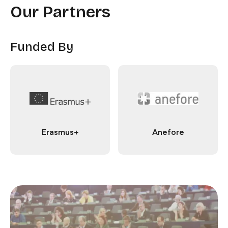
Our Partners
Funded By​​​​‌ ‍ ​‍​‍‌‍ ‌ ​‍‌‍‍‌‌‍‌ ‌‍‍‌‌‍ ‍​‍​‍​ ‍‍​‍​‍‌ ​ ‌‍​‌‌‍ ‍‌‍‍‌‌ ‌​‌ ‍‌​‍ ‍‌‍‍‌‌‍ ​‍​‍​‍ ​​‍​‍‌‍‍​‌ ​‍‌‍‌‌‌‍‌‍​‍​‍​ ‍‍​‍​‍​‍ ‌ ​ ‌ ‌​‌ ‌‌‌‍‌​‌‍‍‌‌‍ ​‍ ‌‍‍‌‌‍ ‍‌ ‌​‌‍‌‌‌‍ ‍‌ ‌​​‍ ‌‍‌‌‌‍‌​‌‍‍‌‌ ‌​​‍ ‌‍ ‌‌‍ ‌‍‌​‌‍‌‌​ ‌‌ ​​‌ ​‍‌‍‌‌‌ ​ ‌‍‌‌‌‍ ‍‌ ‌​‌‍​‌‌ ‌​‌‍‍‌‌‍ ‌‍ ‍​ ‍ ‌‍‍‌‌‍‌​​ ‌​ ‌ ‌‍​‍​ ​‍​ ​ ‌‍​‌​ ​ ‌‍​ ​ ‌​​‍ ‌​ ‍​​ ‌​‌‍‌‍‌‍‌‍​‍ ‌​ ‌​​ ​‌​ ‌‌​ ‌​​‍ ‌‌‍​‌​ ​‍‌‍‌‍​ ‌‌​‍ ‌‌‍​‌​ ‍​​ ​ ​ ‌ ‌‍‌​​ ​‌​ ‌‌‌‍​‌​ ‍‌​ ​​‌‍‌‍‌‍‌‍​ ‍ ‌ ‌​‌ ‍‌‌ ​​‌‍‌‌​ ‌‌ ​​‌ ​‍‌‍ ‌‍‍‍‌‍‌‌‌‍​ ‌ ‌​​ ‍ ‌ ​​‌‍​‌‌ ‌​‌‍‍​​ ‌‌ ​​‌‍​‌‌ ​‍‌ ‌​‌‍ ‍‌‍‌‌‌ ​‍‌ ​ ‌‌​ ‌‍‌‌‌‍​ ‌ ‌​‌‍‍‌‌‍ ‌‍ ‍‌ ​ ​‍‌‌​ ‌‌‌​​‍‌‌ ‌‍‍ ‌‍‌‌‌ ‍‌​‍‌‌​ ​ ‌​‌​​‍‌‌​ ​ ‌​‌​​‍‌‌​ ​‍​ ​‍​ ​​​ ​ ​ ​​​ ​‍‌‍‌​‌‍‌‍​ ‌ ‌‍​‌​ ‌‍​ ‌‍​ ​​​ ​​​‍‌‌​ ​‍​ ​‍​‍‌‌​ ‌‌‌​‌​​‍ ‍‌ ‌​‌‍‍‌‌ ‌​‌‍ ​‌‍‌‌​ ‌‍​‍‌‍​‌‌ ​ ‌‍‌‌‌‌‌‌‌ ​‍‌‍ ​​ ‌​‍‌‌​ ​‍‌​‌‍‌ ​ ‌ ‌​‌ ‌‌‌‍‌​‌‍‍‌‌‍ ​‍‌‍‌‍‍‌‌‍‌​​ ‌​ ‌ ‌‍​‍​ ​‍​ ​ ‌‍​‌​ ​ ‌‍​ ​ ‌​​‍ ‌​ ‍​​ ‌​‌‍‌‍‌‍‌‍​‍ ‌​ ‌​​ ​‌​ ‌‌​ ‌​​‍ ‌‌‍​‌​ ​‍‌‍‌‍​ ‌‌​‍ ‌‌‍​‌​ ‍​​ ​ ​ ‌ ‌‍‌​​ ​‌​ ‌‌‌‍​‌​ ‍‌​ ​​‌‍‌‍‌‍‌‍​‍‌‍‌ ‌​‌ ‍‌‌ ​​‌‍‌‌​ ‌‌ ​​‌ ​‍‌‍ ‌‍‍‍‌‍‌‌‌‍​ ‌ ‌​​‍‌‍‌ ​​‌‍​‌‌ ‌​‌‍‍​​ ‌‌ ​​‌‍​‌‌ ​‍‌ ‌​‌‍ ‍‌‍‌‌‌ ​‍‌ ​ ‌‌​ ‌‍‌‌‌‍​ ‌ ‌​‌‍‍‌‌‍ ‌‍ ‍‌ ​ ​‍‌‌​ ‌‌‌​​‍‌‌ ‌‍‍ ‌‍‌‌‌ ‍‌​‍‌‌​ ​ ‌​‌​​‍‌‌​ ​ ‌​‌​​‍‌‌​ ​‍​ ​‍​ ​​​ ​ ​ ​​​ ​‍‌‍‌​‌‍‌‍​ ‌ ‌‍​‌​ ‌‍​ ‌‍​ ​​​ ​​​‍‌‌​ ​‍​ ​‍​‍‌‌​ ‌‌‌​‌​​‍ ‍‌ ‌​‌‍‍‌‌ ‌​‌‍ ​‌‍‌‌​‍‌‍‌ ​​‌‍‌‌‌ ​‍‌ ​ ‌ ​​‌‍‌‌‌‍​ ‌ ‌​‌‍‍‌‌ ‌‍‌‍‌‌​ ‌‌ ​​‌ ‌‌‌‍​‍‌‍ ​‌‍‍‌‌ ​ ‌‍‍​‌‍‌‌‌‍‌​​‍​‍‌ ‌
Erasmus+​​​​‌ ‍ ​‍​‍‌‍ ‌ ​‍‌‍‍‌‌‍‌ ‌‍‍‌‌‍ ‍​‍​‍​ ‍‍​‍​‍‌ ​ ‌‍​‌‌‍ ‍‌‍‍‌‌ ‌​‌ ‍‌​‍ ‍‌‍‍‌‌‍ ​‍​‍​‍ ​​‍​‍‌‍‍​‌ ​‍‌‍‌‌‌‍‌‍​‍​‍​ ‍‍​‍​‍​‍ ‌ ​ ‌ ‌​‌ ‌‌‌‍‌​‌‍‍‌‌‍ ​‍ ‌‍‍‌‌‍ ‍‌ ‌​‌‍‌‌‌‍ ‍‌ ‌​​‍ ‌‍‌‌‌‍‌​‌‍‍‌‌ ‌​​‍ ‌‍ ‌‌‍ ‌‍‌​‌‍‌‌​ ‌‌ ​​‌ ​‍‌‍‌‌‌ ​ ‌‍‌‌‌‍ ‍‌ ‌​‌‍​‌‌ ‌​‌‍‍‌‌‍ ‌‍ ‍​ ‍ ‌‍‍‌‌‍‌​​ ‌​ ‍​​ ‌‍​ ‌​​ ‌‌​ ​‌​ ‌‌‌‍‌‌​ ​‍​‍ ‌​ ​​‌‍​‌‌‍​‍‌‍​ ​‍ ‌​ ‌​‌‍‌‍​ ​‍‌‍‌​​‍ ‌​ ‍​​ ‌‍‌‍​ ‌‍‌‍​‍ ‌‌‍‌‌​ ‌‌​ ‍​‌‍‌​​ ​‍​ ‌​​ ​‍‌‍​‌​ ​‍​ ‌‌‌‍​‌‌‍‌‌​ ‍ ‌ ‌​‌ ‍‌‌ ​​‌‍‌‌​ ‌‌ ​​‌‍​‌‌ ​‍‌ ‌​‌‍ ‍‌‍‌‌‌ ​‍​ ‍ ‌ ​​‌‍​‌‌ ‌​‌‍‍​​ ‌‌‍ ‍‌‍​‌‌‍ ‌‌‍‌‌​ ‌‍​‍‌‍​‌‌ ​ ‌‍‌‌‌‌‌‌‌ ​‍‌‍ ​​ ‌​‍‌‌​ ​‍‌​‌‍‌ ​ ‌ ‌​‌ ‌‌‌‍‌​‌‍‍‌‌‍ ​‍‌‍‌‍‍‌‌‍‌​​ ‌​ ‍​​ ‌‍​ ‌​​ ‌‌​ ​‌​ ‌‌‌‍‌‌​ ​‍​‍ ‌​ ​​‌‍​‌‌‍​‍‌‍​ ​‍ ‌​ ‌​‌‍‌‍​ ​‍‌‍‌​​‍ ‌​ ‍​​ ‌‍‌‍​ ‌‍‌‍​‍ ‌‌‍‌‌​ ‌‌​ ‍​‌‍‌​​ ​‍​ ‌​​ ​‍‌‍​‌​ ​‍​ ‌‌‌‍​‌‌‍‌‌​‍‌‍‌ ‌​‌ ‍‌‌ ​​‌‍‌‌​ ‌‌ ​​‌‍​‌‌ ​‍‌ ‌​‌‍ ‍‌‍‌‌‌ ​‍​‍‌‍‌ ​​‌‍​‌‌ ‌​‌‍‍​​ ‌‌‍ ‍‌‍​‌‌‍ ‌‌‍‌‌​‍‌‍‌ ​​‌‍‌‌‌ ​‍‌ ​ ‌ ​​‌‍‌‌‌‍​ ‌ ‌​‌‍‍‌‌ ‌‍‌‍‌‌​ ‌‌ ​​‌ ‌‌‌‍​‍‌‍ ​‌‍‍‌‌ ​ ‌‍‍​‌‍‌‌‌‍‌​​‍​‍‌ ‌
Anefore​​​​‌ ‍ ​‍​‍‌‍ ‌ ​‍‌‍‍‌‌‍‌ ‌‍‍‌‌‍ ‍​‍​‍​ ‍‍​‍​‍‌ ​ ‌‍​‌‌‍ ‍‌‍‍‌‌ ‌​‌ ‍‌​‍ ‍‌‍‍‌‌‍ ​‍​‍​‍ ​​‍​‍‌‍‍​‌ ​‍‌‍‌‌‌‍‌‍​‍​‍​ ‍‍​‍​‍​‍ ‌ ​ ‌ ‌​‌ ‌‌‌‍‌​‌‍‍‌‌‍ ​‍ ‌‍‍‌‌‍ ‍‌ ‌​‌‍‌‌‌‍ ‍‌ ‌​​‍ ‌‍‌‌‌‍‌​‌‍‍‌‌ ‌​​‍ ‌‍ ‌‌‍ ‌‍‌​‌‍‌‌​ ‌‌ ​​‌ ​‍‌‍‌‌‌ ​ ‌‍‌‌‌‍ ‍‌ ‌​‌‍​‌‌ ‌​‌‍‍‌‌‍ ‌‍ ‍​ ‍ ‌‍‍‌‌‍‌​​ ‌​ ‌‌​ ​ ​ ‌​​ ‌ ​ ​‍​ ​‌‌‍‌‍‌‍​‌​‍ ‌​ ​‌​ ​​​ ‌‌​ ​ ​‍ ‌​ ‌​‌‍‌‍‌‍​ ​ ​‌​‍ ‌​ ‍‌‌‍​‍​ ‍‌‌‍‌​​‍ ‌‌‍​‍​ ‌‍​ ‌‌‌‍​ ​ ​‌‌‍​‍‌‍‌​‌‍‌‍​ ​‍‌‍​‍​ ‍​​ ‌‍​ ‍ ‌ ‌​‌ ‍‌‌ ​​‌‍‌‌​ ‌‌ ​​‌‍​‌‌ ​‍‌ ‌​‌‍ ‍‌‍‌‌‌ ​‍​ ‍ ‌ ​​‌‍​‌‌ ‌​‌‍‍​​ ‌‌‍ ‍‌‍​‌‌‍ ‌‌‍‌‌​ ‌‍​‍‌‍​‌‌ ​ ‌‍‌‌‌‌‌‌‌ ​‍‌‍ ​​ ‌​‍‌‌​ ​‍‌​‌‍‌ ​ ‌ ‌​‌ ‌‌‌‍‌​‌‍‍‌‌‍ ​‍‌‍‌‍‍‌‌‍‌​​ ‌​ ‌‌​ ​ ​ ‌​​ ‌ ​ ​‍​ ​‌‌‍‌‍‌‍​‌​‍ ‌​ ​‌​ ​​​ ‌‌​ ​ ​‍ ‌​ ‌​‌‍‌‍‌‍​ ​ ​‌​‍ ‌​ ‍‌‌‍​‍​ ‍‌‌‍‌​​‍ ‌‌‍​‍​ ‌‍​ ‌‌‌‍​ ​ ​‌‌‍​‍‌‍‌​‌‍‌‍​ ​‍‌‍​‍​ ‍​​ ‌‍​‍‌‍‌ ‌​‌ ‍‌‌ ​​‌‍‌‌​ ‌‌ ​​‌‍​‌‌ ​‍‌ ‌​‌‍ ‍‌‍‌‌‌ ​‍​‍‌‍‌ ​​‌‍​‌‌ ‌​‌‍‍​​ ‌‌‍ ‍‌‍​‌‌‍ ‌‌‍‌‌​‍‌‍‌ ​​‌‍‌‌‌ ​‍‌ ​ ‌ ​​‌‍‌‌‌‍​ ‌ ‌​‌‍‍‌‌ ‌‍‌‍‌‌​ ‌‌ ​​‌ ‌‌‌‍​‍‌‍ ​‌‍‍‌‌ ​ ‌‍‍​‌‍‌‌‌‍‌​​‍​‍‌ ‌