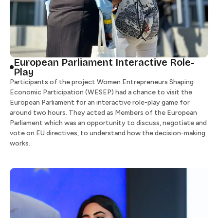
European Parliament Interactive Role-
Play​​​​‌ ‍ ​‍​‍‌‍ ‌ ​‍‌‍‍‌‌‍‌ ‌‍‍‌‌‍ ‍​‍​‍​ ‍‍​‍​‍‌ ​ ‌‍​‌‌‍ ‍‌‍‍‌‌ ‌​‌ ‍‌​‍ ‍‌‍‍‌‌‍ ​‍​‍​‍ ​​‍​‍‌‍‍​‌ ​‍‌‍‌‌‌‍‌‍​‍​‍​ ‍‍​‍​‍​‍ ‌ ​ ‌ ‌​‌ ‌‌‌‍‌​‌‍‍‌‌‍ ​‍ ‌‍‍‌‌‍ ‍‌ ‌​‌‍‌‌‌‍ ‍‌ ‌​​‍ ‌‍‌‌‌‍‌​‌‍‍‌‌ ‌​​‍ ‌‍ ‌‌‍ ‌‍‌​‌‍‌‌​ ‌‌ ​​‌ ​‍‌‍‌‌‌ ​ ‌‍‌‌‌‍ ‍‌ ‌​‌‍​‌‌ ‌​‌‍‍‌‌‍ ‌‍ ‍​ ‍ ‌‍‍‌‌‍‌​​ ‌​ ‌ ‌‍​‍​ ​‍​ ​ ‌‍​‌​ ​ ‌‍​ ​ ‌​​‍ ‌​ ‍​​ ‌​‌‍‌‍‌‍‌‍​‍ ‌​ ‌​​ ​‌​ ‌‌​ ‌​​‍ ‌‌‍​‌​ ​‍‌‍‌‍​ ‌‌​‍ ‌‌‍​‌​ ‍​​ ​ ​ ‌ ‌‍‌​​ ​‌​ ‌‌‌‍​‌​ ‍‌​ ​​‌‍‌‍‌‍‌‍​ ‍ ‌ ‌​‌ ‍‌‌ ​​‌‍‌‌​ ‌‌ ​​‌ ​‍‌‍ ‌‍‍‍‌‍‌‌‌‍​ ‌ ‌​​ ‍ ‌ ​​‌‍​‌‌ ‌​‌‍‍​​ ‌‌‍‍ ‌‍‌‌‌ ‍‌‌​​‌‌‍​ ‌ ‌​‌‍‍‌‌ ‌‍‌‍‍‌‌ ‌​‌‍‍‌‌‍‌‌‌ ​ ​‍‌‌​ ‌‌‌​​‍‌‌ ‌‍‍ ‌‍‌‌‌ ‍‌​‍‌‌​ ​ ‌​‌​​‍‌‌​ ​ ‌​‌​​‍‌‌​ ​‍​ ​‍​ ‌‍​ ‌‌‌‍​‍​ ‌‍‌‍‌‌‌‍​‌​ ​​‌‍‌‌‌‍‌‍‌‍​‍‌‍‌‍​ ​‍​‍‌‌​ ​‍​ ​‍​‍‌‌​ ‌‌‌​‌​​‍ ‍‌ ‌​‌‍‍‌‌ ‌​‌‍ ​‌‍‌‌​ ‌‍​‍‌‍​‌‌ ​ ‌‍‌‌‌‌‌‌‌ ​‍‌‍ ​​ ‌​‍‌‌​ ​‍‌​‌‍‌ ​ ‌ ‌​‌ ‌‌‌‍‌​‌‍‍‌‌‍ ​‍‌‍‌‍‍‌‌‍‌​​ ‌​ ‌ ‌‍​‍​ ​‍​ ​ ‌‍​‌​ ​ ‌‍​ ​ ‌​​‍ ‌​ ‍​​ ‌​‌‍‌‍‌‍‌‍​‍ ‌​ ‌​​ ​‌​ ‌‌​ ‌​​‍ ‌‌‍​‌​ ​‍‌‍‌‍​ ‌‌​‍ ‌‌‍​‌​ ‍​​ ​ ​ ‌ ‌‍‌​​ ​‌​ ‌‌‌‍​‌​ ‍‌​ ​​‌‍‌‍‌‍‌‍​‍‌‍‌ ‌​‌ ‍‌‌ ​​‌‍‌‌​ ‌‌ ​​‌ ​‍‌‍ ‌‍‍‍‌‍‌‌‌‍​ ‌ ‌​​‍‌‍‌ ​​‌‍​‌‌ ‌​‌‍‍​​ ‌‌‍‍ ‌‍‌‌‌ ‍‌‌​​‌‌‍​ ‌ ‌​‌‍‍‌‌ ‌‍‌‍‍‌‌ ‌​‌‍‍‌‌‍‌‌‌ ​ ​‍‌‌​ ‌‌‌​​‍‌‌ ‌‍‍ ‌‍‌‌‌ ‍‌​‍‌‌​ ​ ‌​‌​​‍‌‌​ ​ ‌​‌​​‍‌‌​ ​‍​ ​‍​ ‌‍​ ‌‌‌‍​‍​ ‌‍‌‍‌‌‌‍​‌​ ​​‌‍‌‌‌‍‌‍‌‍​‍‌‍‌‍​ ​‍​‍‌‌​ ​‍​ ​‍​‍‌‌​ ‌‌‌​‌​​‍ ‍‌ ‌​‌‍‍‌‌ ‌​‌‍ ​‌‍‌‌​‍‌‍‌ ​​‌‍‌‌‌ ​‍‌ ​ ‌ ​​‌‍‌‌‌‍​ ‌ ‌​‌‍‍‌‌ ‌‍‌‍‌‌​ ‌‌ ​​‌ ‌‌‌‍​‍‌‍ ​‌‍‍‌‌ ​ ‌‍‍​‌‍‌‌‌‍‌​​‍​‍‌ ‌
Participants of the project Women Entrepreneurs Shaping
Economic Participation (WESEP) had a chance to visit the
European Parliament for an interactive role-play game for
around two hours. They acted as Members of the European
Parliament which was an opportunity to discuss, negotiate and
vote on EU directives, to understand how the decision-making
works. ​​​​‌ ‍ ​‍​‍‌‍ ‌ ​‍‌‍‍‌‌‍‌ ‌‍‍‌‌‍ ‍​‍​‍​ ‍‍​‍​‍‌ ​ ‌‍​‌‌‍ ‍‌‍‍‌‌ ‌​‌ ‍‌​‍ ‍‌‍‍‌‌‍ ​‍​‍​‍ ​​‍​‍‌‍‍​‌ ​‍‌‍‌‌‌‍‌‍​‍​‍​ ‍‍​‍​‍​‍ ‌ ​ ‌ ‌​‌ ‌‌‌‍‌​‌‍‍‌‌‍ ​‍ ‌‍‍‌‌‍ ‍‌ ‌​‌‍‌‌‌‍ ‍‌ ‌​​‍ ‌‍‌‌‌‍‌​‌‍‍‌‌ ‌​​‍ ‌‍ ‌‌‍ ‌‍‌​‌‍‌‌​ ‌‌ ​​‌ ​‍‌‍‌‌‌ ​ ‌‍‌‌‌‍ ‍‌ ‌​‌‍​‌‌ ‌​‌‍‍‌‌‍ ‌‍ ‍​ ‍ ‌‍‍‌‌‍‌​​ ‌​ ‌ ‌‍​‍​ ​‍​ ​ ‌‍​‌​ ​ ‌‍​ ​ ‌​​‍ ‌​ ‍​​ ‌​‌‍‌‍‌‍‌‍​‍ ‌​ ‌​​ ​‌​ ‌‌​ ‌​​‍ ‌‌‍​‌​ ​‍‌‍‌‍​ ‌‌​‍ ‌‌‍​‌​ ‍​​ ​ ​ ‌ ‌‍‌​​ ​‌​ ‌‌‌‍​‌​ ‍‌​ ​​‌‍‌‍‌‍‌‍​ ‍ ‌ ‌​‌ ‍‌‌ ​​‌‍‌‌​ ‌‌ ​​‌ ​‍‌‍ ‌‍‍‍‌‍‌‌‌‍​ ‌ ‌​​ ‍ ‌ ​​‌‍​‌‌ ‌​‌‍‍​​ ‌‌‍‍ ‌‍‌‌‌ ‍‌‌​​‌‌‍​ ‌ ‌​‌‍‍‌‌ ‌‍‌‍‍‌‌ ‌​‌‍‍‌‌‍‌‌‌ ​ ​‍‌‌​ ‌‌‌​​‍‌‌ ‌‍‍ ‌‍‌‌‌ ‍‌​‍‌‌​ ​ ‌​‌​​‍‌‌​ ​ ‌​‌​​‍‌‌​ ​‍​ ​‍​ ‌‍​ ‌‌‌‍​‍​ ‌‍‌‍‌‌‌‍​‌​ ​​‌‍‌‌‌‍‌‍‌‍​‍‌‍‌‍​ ​‍​‍‌‌​ ​‍​ ​‍​‍‌‌​ ‌‌‌​‌​​‍ ‍‌‍‌​‌‍‌‌‌ ​ ‌‍​ ‌ ​‍‌‍‍‌‌ ​​‌ ‌​‌‍‍‌‌‍ ‌‍ ‍​ ‌‍​‍‌‍​‌‌ ​ ‌‍‌‌‌‌‌‌‌ ​‍‌‍ ​​ ‌​‍‌‌​ ​‍‌​‌‍‌ ​ ‌ ‌​‌ ‌‌‌‍‌​‌‍‍‌‌‍ ​‍‌‍‌‍‍‌‌‍‌​​ ‌​ ‌ ‌‍​‍​ ​‍​ ​ ‌‍​‌​ ​ ‌‍​ ​ ‌​​‍ ‌​ ‍​​ ‌​‌‍‌‍‌‍‌‍​‍ ‌​ ‌​​ ​‌​ ‌‌​ ‌​​‍ ‌‌‍​‌​ ​‍‌‍‌‍​ ‌‌​‍ ‌‌‍​‌​ ‍​​ ​ ​ ‌ ‌‍‌​​ ​‌​ ‌‌‌‍​‌​ ‍‌​ ​​‌‍‌‍‌‍‌‍​‍‌‍‌ ‌​‌ ‍‌‌ ​​‌‍‌‌​ ‌‌ ​​‌ ​‍‌‍ ‌‍‍‍‌‍‌‌‌‍​ ‌ ‌​​‍‌‍‌ ​​‌‍​‌‌ ‌​‌‍‍​​ ‌‌‍‍ ‌‍‌‌‌ ‍‌‌​​‌‌‍​ ‌ ‌​‌‍‍‌‌ ‌‍‌‍‍‌‌ ‌​‌‍‍‌‌‍‌‌‌ ​ ​‍‌‌​ ‌‌‌​​‍‌‌ ‌‍‍ ‌‍‌‌‌ ‍‌​‍‌‌​ ​ ‌​‌​​‍‌‌​ ​ ‌​‌​​‍‌‌​ ​‍​ ​‍​ ‌‍​ ‌‌‌‍​‍​ ‌‍‌‍‌‌‌‍​‌​ ​​‌‍‌‌‌‍‌‍‌‍​‍‌‍‌‍​ ​‍​‍‌‌​ ​‍​ ​‍​‍‌‌​ ‌‌‌​‌​​‍ ‍‌‍‌​‌‍‌‌‌ ​ ‌‍​ ‌ ​‍‌‍‍‌‌ ​​‌ ‌​‌‍‍‌‌‍ ‌‍ ‍​‍‌‍‌ ​​‌‍‌‌‌ ​‍‌ ​ ‌ ​​‌‍‌‌‌‍​ ‌ ‌​‌‍‍‌‌ ‌‍‌‍‌‌​ ‌‌ ​​‌ ‌‌‌‍​‍‌‍ ​‌‍‍‌‌ ​ ‌‍‍​‌‍‌‌‌‍‌​​‍​‍‌ ‌