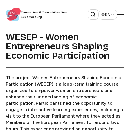
Formation & Sensibilisation
EN
Luxembourg​​​​‌ ‍ ​‍​‍‌‍ ‌ ​‍‌‍‍‌‌‍‌ ‌‍‍‌‌‍ ‍​‍​‍​ ‍‍​‍​‍‌ ​ ‌‍​‌‌‍ ‍‌‍‍‌‌ ‌​‌ ‍‌​‍ ‍‌‍‍‌‌‍ ​‍​‍​‍ ​​‍​‍‌‍‍​‌ ​‍‌‍‌‌‌‍‌‍​‍​‍​ ‍‍​‍​‍​‍ ‌ ​ ‌ ‌​‌ ‌‌‌‍‌​‌‍‍‌‌‍ ​‍ ‌‍‍‌‌‍ ‍‌ ‌​‌‍‌‌‌‍ ‍‌ ‌​​‍ ‌‍‌‌‌‍‌​‌‍‍‌‌ ‌​​‍ ‌‍ ‌‌‍ ‌‍‌​‌‍‌‌​ ‌‌ ​​‌ ​‍‌‍‌‌‌ ​ ‌‍‌‌‌‍ ‍‌ ‌​‌‍​‌‌ ‌​‌‍‍‌‌‍ ‌‍ ‍​ ‍ ‌‍‍‌‌‍‌​​ ‌‌ ​ ‌‍‍‌‌ ‌​‌‍‌‌‌‌​ ‌‍‌‌‌ ‌​‌ ‌​‌‍‍‌‌‍ ‍‌‍‌ ‌ ​ ​ ‍ ‌ ‌​‌ ‍‌‌ ​​‌‍‌‌​ ‌‌ ​ ‌‍‍‌‌ ‌​‌‍‌‌‌‌​ ‌‍‌‌‌ ‌​‌ ‌​‌‍‍‌‌‍ ‍‌‍‌ ‌ ​ ​ ‍ ‌ ​​‌‍​‌‌ ‌​‌‍‍​​ ‌‌‍​‍‌ ​‍‌‍​‌‌‍ ‍‌‍‌​‌‍‍‌‌‍ ‍‌‍‌ ​‍ ‍‌‍​‍‌ ​‍‌‍​‌‌‍ ‍‌‍‌​‌​ ‍‌‍​‌‌‍ ‌‌‍‌‌​ ‌‍​‍‌‍​‌‌ ​ ‌‍‌‌‌‌‌‌‌ ​‍‌‍ ​​ ‌​‍‌‌​ ​‍‌​‌‍‌ ​ ‌ ‌​‌ ‌‌‌‍‌​‌‍‍‌‌‍ ​‍‌‍‌‍‍‌‌‍‌​​ ‌‌ ​ ‌‍‍‌‌ ‌​‌‍‌‌‌‌​ ‌‍‌‌‌ ‌​‌ ‌​‌‍‍‌‌‍ ‍‌‍‌ ‌ ​ ​‍‌‍‌ ‌​‌ ‍‌‌ ​​‌‍‌‌​ ‌‌ ​ ‌‍‍‌‌ ‌​‌‍‌‌‌‌​ ‌‍‌‌‌ ‌​‌ ‌​‌‍‍‌‌‍ ‍‌‍‌ ‌ ​ ​‍‌‍‌ ​​‌‍​‌‌ ‌​‌‍‍​​ ‌‌‍​‍‌ ​‍‌‍​‌‌‍ ‍‌‍‌​‌‍‍‌‌‍ ‍‌‍‌ ​‍ ‍‌‍​‍‌ ​‍‌‍​‌‌‍ ‍‌‍‌​‌​ ‍‌‍​‌‌‍ ‌‌‍‌‌​‍‌‍‌ ​​‌‍‌‌‌ ​‍‌ ​ ‌ ​​‌‍‌‌‌‍​ ‌ ‌​‌‍‍‌‌ ‌‍‌‍‌‌​ ‌‌ ​​‌ ‌‌‌‍​‍‌‍ ​‌‍‍‌‌ ​ ‌‍‍​‌‍‌‌‌‍‌​​‍​‍‌ ‌
WESEP - Women
Entrepreneurs Shaping
Economic Participation​​​​‌ ‍ ​‍​‍‌‍ ‌ ​‍‌‍‍‌‌‍‌ ‌‍‍‌‌‍ ‍​‍​‍​ ‍‍​‍​‍‌ ​ ‌‍​‌‌‍ ‍‌‍‍‌‌ ‌​‌ ‍‌​‍ ‍‌‍‍‌‌‍ ​‍​‍​‍ ​​‍​‍‌‍‍​‌ ​‍‌‍‌‌‌‍‌‍​‍​‍​ ‍‍​‍​‍​‍ ‌ ​ ‌ ‌​‌ ‌‌‌‍‌​‌‍‍‌‌‍ ​‍ ‌‍‍‌‌‍ ‍‌ ‌​‌‍‌‌‌‍ ‍‌ ‌​​‍ ‌‍‌‌‌‍‌​‌‍‍‌‌ ‌​​‍ ‌‍ ‌‌‍ ‌‍‌​‌‍‌‌​ ‌‌ ​​‌ ​‍‌‍‌‌‌ ​ ‌‍‌‌‌‍ ‍‌ ‌​‌‍​‌‌ ‌​‌‍‍‌‌‍ ‌‍ ‍​ ‍ ‌‍‍‌‌‍‌​​ ‌​ ‌ ‌‍​‍​ ​‍​ ​ ‌‍​‌​ ​ ‌‍​ ​ ‌​​‍ ‌​ ‍​​ ‌​‌‍‌‍‌‍‌‍​‍ ‌​ ‌​​ ​‌​ ‌‌​ ‌​​‍ ‌‌‍​‌​ ​‍‌‍‌‍​ ‌‌​‍ ‌‌‍​‌​ ‍​​ ​ ​ ‌ ‌‍‌​​ ​‌​ ‌‌‌‍​‌​ ‍‌​ ​​‌‍‌‍‌‍‌‍​ ‍ ‌ ‌​‌ ‍‌‌ ​​‌‍‌‌​ ‌‌ ​​‌ ​‍‌‍ ‌‍‍‍‌‍‌‌‌‍​ ‌ ‌​​ ‍ ‌ ​​‌‍​‌‌ ‌​‌‍‍​​ ‌‌ ‌​‌‍‍‌‌ ‌​‌‍ ​‌‍‌‌​ ‌‍​‍‌‍​‌‌ ​ ‌‍‌‌‌‌‌‌‌ ​‍‌‍ ​​ ‌​‍‌‌​ ​‍‌​‌‍‌ ​ ‌ ‌​‌ ‌‌‌‍‌​‌‍‍‌‌‍ ​‍‌‍‌‍‍‌‌‍‌​​ ‌​ ‌ ‌‍​‍​ ​‍​ ​ ‌‍​‌​ ​ ‌‍​ ​ ‌​​‍ ‌​ ‍​​ ‌​‌‍‌‍‌‍‌‍​‍ ‌​ ‌​​ ​‌​ ‌‌​ ‌​​‍ ‌‌‍​‌​ ​‍‌‍‌‍​ ‌‌​‍ ‌‌‍​‌​ ‍​​ ​ ​ ‌ ‌‍‌​​ ​‌​ ‌‌‌‍​‌​ ‍‌​ ​​‌‍‌‍‌‍‌‍​‍‌‍‌ ‌​‌ ‍‌‌ ​​‌‍‌‌​ ‌‌ ​​‌ ​‍‌‍ ‌‍‍‍‌‍‌‌‌‍​ ‌ ‌​​‍‌‍‌ ​​‌‍​‌‌ ‌​‌‍‍​​ ‌‌ ‌​‌‍‍‌‌ ‌​‌‍ ​‌‍‌‌​‍‌‍‌ ​​‌‍‌‌‌ ​‍‌ ​ ‌ ​​‌‍‌‌‌‍​ ‌ ‌​‌‍‍‌‌ ‌‍‌‍‌‌​ ‌‌ ​​‌ ‌‌‌‍​‍‌‍ ​‌‍‍‌‌ ​ ‌‍‍​‌‍‌‌‌‍‌​​‍​‍‌ ‌
The project Women Entrepreneurs Shaping Economic
Participation (WESEP) is a long-term training course
organized to empower women entrepreneurs and
enhance their understanding of economic
participation. Participants had the opportunity to
engage in interactive learning experiences, including a
visit to the European Parliament where they acted as
Members of the European Parliament for around two
hours. This experience provided an opportunity to