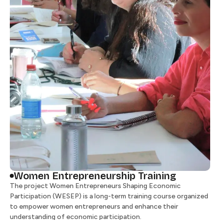
Women Entrepreneurship Training​​​​‌ ‍ ​‍​‍‌‍ ‌ ​‍‌‍‍‌‌‍‌ ‌‍‍‌‌‍ ‍​‍​‍​ ‍‍​‍​‍‌ ​ ‌‍​‌‌‍ ‍‌‍‍‌‌ ‌​‌ ‍‌​‍ ‍‌‍‍‌‌‍ ​‍​‍​‍ ​​‍​‍‌‍‍​‌ ​‍‌‍‌‌‌‍‌‍​‍​‍​ ‍‍​‍​‍​‍ ‌ ​ ‌ ‌​‌ ‌‌‌‍‌​‌‍‍‌‌‍ ​‍ ‌‍‍‌‌‍ ‍‌ ‌​‌‍‌‌‌‍ ‍‌ ‌​​‍ ‌‍‌‌‌‍‌​‌‍‍‌‌ ‌​​‍ ‌‍ ‌‌‍ ‌‍‌​‌‍‌‌​ ‌‌ ​​‌ ​‍‌‍‌‌‌ ​ ‌‍‌‌‌‍ ‍‌ ‌​‌‍​‌‌ ‌​‌‍‍‌‌‍ ‌‍ ‍​ ‍ ‌‍‍‌‌‍‌​​ ‌​ ‌ ‌‍​‍​ ​‍​ ​ ‌‍​‌​ ​ ‌‍​ ​ ‌​​‍ ‌​ ‍​​ ‌​‌‍‌‍‌‍‌‍​‍ ‌​ ‌​​ ​‌​ ‌‌​ ‌​​‍ ‌‌‍​‌​ ​‍‌‍‌‍​ ‌‌​‍ ‌‌‍​‌​ ‍​​ ​ ​ ‌ ‌‍‌​​ ​‌​ ‌‌‌‍​‌​ ‍‌​ ​​‌‍‌‍‌‍‌‍​ ‍ ‌ ‌​‌ ‍‌‌ ​​‌‍‌‌​ ‌‌ ​​‌ ​‍‌‍ ‌‍‍‍‌‍‌‌‌‍​ ‌ ‌​​ ‍ ‌ ​​‌‍​‌‌ ‌​‌‍‍​​ ‌‌‍‍ ‌‍‌‌‌ ‍‌‌​​‌‌‍​ ‌ ‌​‌‍‍‌‌ ‌‍‌‍‍‌‌ ‌​‌‍‍‌‌‍‌‌‌ ​ ​‍‌‌​ ‌‌‌​​‍‌‌ ‌‍‍ ‌‍‌‌‌ ‍‌​‍‌‌​ ​ ‌​‌​​‍‌‌​ ​ ‌​‌​​‍‌‌​ ​‍​ ​‍‌‍‌​​ ​ ​ ‌‍​ ​​​ ​‌‌‍‌​​ ‍‌‌‍‌‍‌‍‌​​ ‍‌‌‍‌‌​ ​​​‍‌‌​ ​‍​ ​‍​‍‌‌​ ‌‌‌​‌​​‍ ‍‌ ‌​‌‍‍‌‌ ‌​‌‍ ​‌‍‌‌​ ‌‍​‍‌‍​‌‌ ​ ‌‍‌‌‌‌‌‌‌ ​‍‌‍ ​​ ‌​‍‌‌​ ​‍‌​‌‍‌ ​ ‌ ‌​‌ ‌‌‌‍‌​‌‍‍‌‌‍ ​‍‌‍‌‍‍‌‌‍‌​​ ‌​ ‌ ‌‍​‍​ ​‍​ ​ ‌‍​‌​ ​ ‌‍​ ​ ‌​​‍ ‌​ ‍​​ ‌​‌‍‌‍‌‍‌‍​‍ ‌​ ‌​​ ​‌​ ‌‌​ ‌​​‍ ‌‌‍​‌​ ​‍‌‍‌‍​ ‌‌​‍ ‌‌‍​‌​ ‍​​ ​ ​ ‌ ‌‍‌​​ ​‌​ ‌‌‌‍​‌​ ‍‌​ ​​‌‍‌‍‌‍‌‍​‍‌‍‌ ‌​‌ ‍‌‌ ​​‌‍‌‌​ ‌‌ ​​‌ ​‍‌‍ ‌‍‍‍‌‍‌‌‌‍​ ‌ ‌​​‍‌‍‌ ​​‌‍​‌‌ ‌​‌‍‍​​ ‌‌‍‍ ‌‍‌‌‌ ‍‌‌​​‌‌‍​ ‌ ‌​‌‍‍‌‌ ‌‍‌‍‍‌‌ ‌​‌‍‍‌‌‍‌‌‌ ​ ​‍‌‌​ ‌‌‌​​‍‌‌ ‌‍‍ ‌‍‌‌‌ ‍‌​‍‌‌​ ​ ‌​‌​​‍‌‌​ ​ ‌​‌​​‍‌‌​ ​‍​ ​‍‌‍‌​​ ​ ​ ‌‍​ ​​​ ​‌‌‍‌​​ ‍‌‌‍‌‍‌‍‌​​ ‍‌‌‍‌‌​ ​​​‍‌‌​ ​‍​ ​‍​‍‌‌​ ‌‌‌​‌​​‍ ‍‌ ‌​‌‍‍‌‌ ‌​‌‍ ​‌‍‌‌​‍‌‍‌ ​​‌‍‌‌‌ ​‍‌ ​ ‌ ​​‌‍‌‌‌‍​ ‌ ‌​‌‍‍‌‌ ‌‍‌‍‌‌​ ‌‌ ​​‌ ‌‌‌‍​‍‌‍ ​‌‍‍‌‌ ​ ‌‍‍​‌‍‌‌‌‍‌​​‍​‍‌ ‌
The project Women Entrepreneurs Shaping Economic
Participation (WESEP) is a long-term training course organized
to empower women entrepreneurs and enhance their
understanding of economic participation. ​​​​‌ ‍ ​‍​‍‌‍ ‌ ​‍‌‍‍‌‌‍‌ ‌‍‍‌‌‍ ‍​‍​‍​ ‍‍​‍​‍‌ ​ ‌‍​‌‌‍ ‍‌‍‍‌‌ ‌​‌ ‍‌​‍ ‍‌‍‍‌‌‍ ​‍​‍​‍ ​​‍​‍‌‍‍​‌ ​‍‌‍‌‌‌‍‌‍​‍​‍​ ‍‍​‍​‍​‍ ‌ ​ ‌ ‌​‌ ‌‌‌‍‌​‌‍‍‌‌‍ ​‍ ‌‍‍‌‌‍ ‍‌ ‌​‌‍‌‌‌‍ ‍‌ ‌​​‍ ‌‍‌‌‌‍‌​‌‍‍‌‌ ‌​​‍ ‌‍ ‌‌‍ ‌‍‌​‌‍‌‌​ ‌‌ ​​‌ ​‍‌‍‌‌‌ ​ ‌‍‌‌‌‍ ‍‌ ‌​‌‍​‌‌ ‌​‌‍‍‌‌‍ ‌‍ ‍​ ‍ ‌‍‍‌‌‍‌​​ ‌​ ‌ ‌‍​‍​ ​‍​ ​ ‌‍​‌​ ​ ‌‍​ ​ ‌​​‍ ‌​ ‍​​ ‌​‌‍‌‍‌‍‌‍​‍ ‌​ ‌​​ ​‌​ ‌‌​ ‌​​‍ ‌‌‍​‌​ ​‍‌‍‌‍​ ‌‌​‍ ‌‌‍​‌​ ‍​​ ​ ​ ‌ ‌‍‌​​ ​‌​ ‌‌‌‍​‌​ ‍‌​ ​​‌‍‌‍‌‍‌‍​ ‍ ‌ ‌​‌ ‍‌‌ ​​‌‍‌‌​ ‌‌ ​​‌ ​‍‌‍ ‌‍‍‍‌‍‌‌‌‍​ ‌ ‌​​ ‍ ‌ ​​‌‍​‌‌ ‌​‌‍‍​​ ‌‌‍‍ ‌‍‌‌‌ ‍‌‌​​‌‌‍​ ‌ ‌​‌‍‍‌‌ ‌‍‌‍‍‌‌ ‌​‌‍‍‌‌‍‌‌‌ ​ ​‍‌‌​ ‌‌‌​​‍‌‌ ‌‍‍ ‌‍‌‌‌ ‍‌​‍‌‌​ ​ ‌​‌​​‍‌‌​ ​ ‌​‌​​‍‌‌​ ​‍​ ​‍‌‍‌​​ ​ ​ ‌‍​ ​​​ ​‌‌‍‌​​ ‍‌‌‍‌‍‌‍‌​​ ‍‌‌‍‌‌​ ​​​‍‌‌​ ​‍​ ​‍​‍‌‌​ ‌‌‌​‌​​‍ ‍‌‍‌​‌‍‌‌‌ ​ ‌‍​ ‌ ​‍‌‍‍‌‌ ​​‌ ‌​‌‍‍‌‌‍ ‌‍ ‍​ ‌‍​‍‌‍​‌‌ ​ ‌‍‌‌‌‌‌‌‌ ​‍‌‍ ​​ ‌​‍‌‌​ ​‍‌​‌‍‌ ​ ‌ ‌​‌ ‌‌‌‍‌​‌‍‍‌‌‍ ​‍‌‍‌‍‍‌‌‍‌​​ ‌​ ‌ ‌‍​‍​ ​‍​ ​ ‌‍​‌​ ​ ‌‍​ ​ ‌​​‍ ‌​ ‍​​ ‌​‌‍‌‍‌‍‌‍​‍ ‌​ ‌​​ ​‌​ ‌‌​ ‌​​‍ ‌‌‍​‌​ ​‍‌‍‌‍​ ‌‌​‍ ‌‌‍​‌​ ‍​​ ​ ​ ‌ ‌‍‌​​ ​‌​ ‌‌‌‍​‌​ ‍‌​ ​​‌‍‌‍‌‍‌‍​‍‌‍‌ ‌​‌ ‍‌‌ ​​‌‍‌‌​ ‌‌ ​​‌ ​‍‌‍ ‌‍‍‍‌‍‌‌‌‍​ ‌ ‌​​‍‌‍‌ ​​‌‍​‌‌ ‌​‌‍‍​​ ‌‌‍‍ ‌‍‌‌‌ ‍‌‌​​‌‌‍​ ‌ ‌​‌‍‍‌‌ ‌‍‌‍‍‌‌ ‌​‌‍‍‌‌‍‌‌‌ ​ ​‍‌‌​ ‌‌‌​​‍‌‌ ‌‍‍ ‌‍‌‌‌ ‍‌​‍‌‌​ ​ ‌​‌​​‍‌‌​ ​ ‌​‌​​‍‌‌​ ​‍​ ​‍‌‍‌​​ ​ ​ ‌‍​ ​​​ ​‌‌‍‌​​ ‍‌‌‍‌‍‌‍‌​​ ‍‌‌‍‌‌​ ​​​‍‌‌​ ​‍​ ​‍​‍‌‌​ ‌‌‌​‌​​‍ ‍‌‍‌​‌‍‌‌‌ ​ ‌‍​ ‌ ​‍‌‍‍‌‌ ​​‌ ‌​‌‍‍‌‌‍ ‌‍ ‍​‍‌‍‌ ​​‌‍‌‌‌ ​‍‌ ​ ‌ ​​‌‍‌‌‌‍​ ‌ ‌​‌‍‍‌‌ ‌‍‌‍‌‌​ ‌‌ ​​‌ ‌‌‌‍​‍‌‍ ​‌‍‍‌‌ ​ ‌‍‍​‌‍‌‌‌‍‌​​‍​‍‌ ‌