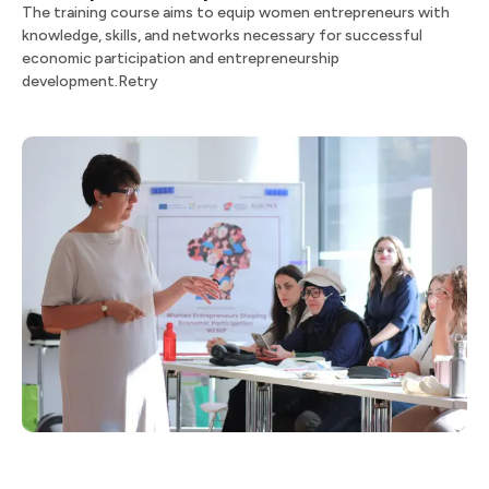
The training course aims to equip women entrepreneurs with
knowledge, skills, and networks necessary for successful
economic participation and entrepreneurship
development.Retry​​​​‌ ‍ ​‍​‍‌‍ ‌ ​‍‌‍‍‌‌‍‌ ‌‍‍‌‌‍ ‍​‍​‍​ ‍‍​‍​‍‌ ​ ‌‍​‌‌‍ ‍‌‍‍‌‌ ‌​‌ ‍‌​‍ ‍‌‍‍‌‌‍ ​‍​‍​‍ ​​‍​‍‌‍‍​‌ ​‍‌‍‌‌‌‍‌‍​‍​‍​ ‍‍​‍​‍​‍ ‌ ​ ‌ ‌​‌ ‌‌‌‍‌​‌‍‍‌‌‍ ​‍ ‌‍‍‌‌‍ ‍‌ ‌​‌‍‌‌‌‍ ‍‌ ‌​​‍ ‌‍‌‌‌‍‌​‌‍‍‌‌ ‌​​‍ ‌‍ ‌‌‍ ‌‍‌​‌‍‌‌​ ‌‌ ​​‌ ​‍‌‍‌‌‌ ​ ‌‍‌‌‌‍ ‍‌ ‌​‌‍​‌‌ ‌​‌‍‍‌‌‍ ‌‍ ‍​ ‍ ‌‍‍‌‌‍‌​​ ‌​ ‌ ‌‍​‍​ ​‍​ ​ ‌‍​‌​ ​ ‌‍​ ​ ‌​​‍ ‌​ ‍​​ ‌​‌‍‌‍‌‍‌‍​‍ ‌​ ‌​​ ​‌​ ‌‌​ ‌​​‍ ‌‌‍​‌​ ​‍‌‍‌‍​ ‌‌​‍ ‌‌‍​‌​ ‍​​ ​ ​ ‌ ‌‍‌​​ ​‌​ ‌‌‌‍​‌​ ‍‌​ ​​‌‍‌‍‌‍‌‍​ ‍ ‌ ‌​‌ ‍‌‌ ​​‌‍‌‌​ ‌‌ ​​‌ ​‍‌‍ ‌‍‍‍‌‍‌‌‌‍​ ‌ ‌​​ ‍ ‌ ​​‌‍​‌‌ ‌​‌‍‍​​ ‌‌‍ ‌ ‌‌‌ ‌​‌‍​ ‌‍ ‌‍ ‌‌‍‌‌‌ ​ ​‍‌‌​ ‌‌‌​​‍‌‌ ‌‍‍ ‌‍‌‌‌ ‍‌​‍‌‌​ ​ ‌​‌​​‍‌‌​ ​ ‌​‌​​‍‌‌​ ​‍​ ​‍​ ​​‌‍​ ‌‍​ ​ ‌ ​ ​​​ ‍‌​ ‌‌‌‍‌‌​ ‌ ‌‍​‍‌‍​‌​ ‌‌​‍‌‌​ ​‍​ ​‍​‍‌‌​ ‌‌‌​‌​​‍ ‍‌‍‌​‌‍‌‌‌ ​ ‌‍​ ‌ ​‍‌‍‍‌‌ ​​‌ ‌​‌‍‍‌‌‍ ‌‍ ‍​ ‌‍​‍‌‍​‌‌ ​ ‌‍‌‌‌‌‌‌‌ ​‍‌‍ ​​ ‌​‍‌‌​ ​‍‌​‌‍‌ ​ ‌ ‌​‌ ‌‌‌‍‌​‌‍‍‌‌‍ ​‍‌‍‌‍‍‌‌‍‌​​ ‌​ ‌ ‌‍​‍​ ​‍​ ​ ‌‍​‌​ ​ ‌‍​ ​ ‌​​‍ ‌​ ‍​​ ‌​‌‍‌‍‌‍‌‍​‍ ‌​ ‌​​ ​‌​ ‌‌​ ‌​​‍ ‌‌‍​‌​ ​‍‌‍‌‍​ ‌‌​‍ ‌‌‍​‌​ ‍​​ ​ ​ ‌ ‌‍‌​​ ​‌​ ‌‌‌‍​‌​ ‍‌​ ​​‌‍‌‍‌‍‌‍​‍‌‍‌ ‌​‌ ‍‌‌ ​​‌‍‌‌​ ‌‌ ​​‌ ​‍‌‍ ‌‍‍‍‌‍‌‌‌‍​ ‌ ‌​​‍‌‍‌ ​​‌‍​‌‌ ‌​‌‍‍​​ ‌‌‍ ‌ ‌‌‌ ‌​‌‍​ ‌‍ ‌‍ ‌‌‍‌‌‌ ​ ​‍‌‌​ ‌‌‌​​‍‌‌ ‌‍‍ ‌‍‌‌‌ ‍‌​‍‌‌​ ​ ‌​‌​​‍‌‌​ ​ ‌​‌​​‍‌‌​ ​‍​ ​‍​ ​​‌‍​ ‌‍​ ​ ‌ ​ ​​​ ‍‌​ ‌‌‌‍‌‌​ ‌ ‌‍​‍‌‍​‌​ ‌‌​‍‌‌​ ​‍​ ​‍​‍‌‌​ ‌‌‌​‌​​‍ ‍‌‍‌​‌‍‌‌‌ ​ ‌‍​ ‌ ​‍‌‍‍‌‌ ​​‌ ‌​‌‍‍‌‌‍ ‌‍ ‍​‍‌‍‌ ​​‌‍‌‌‌ ​‍‌ ​ ‌ ​​‌‍‌‌‌‍​ ‌ ‌​‌‍‍‌‌ ‌‍‌‍‌‌​ ‌‌ ​​‌ ‌‌‌‍​‍‌‍ ​‌‍‍‌‌ ​ ‌‍‍​‌‍‌‌‌‍‌​​‍​‍‌ ‌