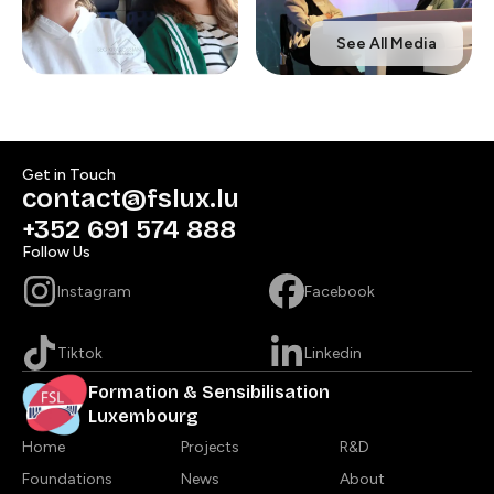
See All Media
Get in Touch​​​​‌ ‍ ​‍​‍‌‍ ‌ ​‍‌‍‍‌‌‍‌ ‌‍‍‌‌‍ ‍​‍​‍​ ‍‍​‍​‍‌ ​ ‌‍​‌‌‍ ‍‌‍‍‌‌ ‌​‌ ‍‌​‍ ‍‌‍‍‌‌‍ ​‍​‍​‍ ​​‍​‍‌‍‍​‌ ​‍‌‍‌‌‌‍‌‍​‍​‍​ ‍‍​‍​‍​‍ ‌ ​ ‌ ‌​‌ ‌‌‌‍‌​‌‍‍‌‌‍ ​‍ ‌‍‍‌‌‍ ‍‌ ‌​‌‍‌‌‌‍ ‍‌ ‌​​‍ ‌‍‌‌‌‍‌​‌‍‍‌‌ ‌​​‍ ‌‍ ‌‌‍ ‌‍‌​‌‍‌‌​ ‌‌ ​​‌ ​‍‌‍‌‌‌ ​ ‌‍‌‌‌‍ ‍‌ ‌​‌‍​‌‌ ‌​‌‍‍‌‌‍ ‌‍ ‍​ ‍ ‌‍‍‌‌‍‌​​ ‌‌ ​ ‌‍‍‌‌ ‌​‌‍‌‌‌‌​ ‌‍‌‌‌ ‌​‌ ‌​‌‍‍‌‌‍ ‍‌‍‌ ‌ ​ ​ ‍ ‌ ‌​‌ ‍‌‌ ​​‌‍‌‌​ ‌‌ ​ ‌‍‍‌‌ ‌​‌‍‌‌‌‌​ ‌‍‌‌‌ ‌​‌ ‌​‌‍‍‌‌‍ ‍‌‍‌ ‌ ​ ​ ‍ ‌ ​​‌‍​‌‌ ‌​‌‍‍​​ ‌‌‍‌‍‌‍ ‌‍ ‌ ‌​‌‍‌‌‌ ​‍​‍ ‍‌‍​ ‌‍ ‌‍ ‍‌ ‌​‌‍​‌‌‍​ ‌ ‌​‌​‍​‌‍‌‌‌‍​‌‌‍‌​‌‍‍‌‌‍ ‍‌‍‌ ​ ‌‍​‍‌‍​‌‌ ​ ‌‍‌‌‌‌‌‌‌ ​‍‌‍ ​​ ‌​‍‌‌​ ​‍‌​‌‍‌ ​ ‌ ‌​‌ ‌‌‌‍‌​‌‍‍‌‌‍ ​‍‌‍‌‍‍‌‌‍‌​​ ‌‌ ​ ‌‍‍‌‌ ‌​‌‍‌‌‌‌​ ‌‍‌‌‌ ‌​‌ ‌​‌‍‍‌‌‍ ‍‌‍‌ ‌ ​ ​‍‌‍‌ ‌​‌ ‍‌‌ ​​‌‍‌‌​ ‌‌ ​ ‌‍‍‌‌ ‌​‌‍‌‌‌‌​ ‌‍‌‌‌ ‌​‌ ‌​‌‍‍‌‌‍ ‍‌‍‌ ‌ ​ ​‍‌‍‌ ​​‌‍​‌‌ ‌​‌‍‍​​ ‌‌‍‌‍‌‍ ‌‍ ‌ ‌​‌‍‌‌‌ ​‍​‍ ‍‌‍​ ‌‍ ‌‍ ‍‌ ‌​‌‍​‌‌‍​ ‌ ‌​‌​‍​‌‍‌‌‌‍​‌‌‍‌​‌‍‍‌‌‍ ‍‌‍‌ ​‍‌‍‌ ​​‌‍‌‌‌ ​‍‌ ​ ‌ ​​‌‍‌‌‌‍​ ‌ ‌​‌‍‍‌‌ ‌‍‌‍‌‌​ ‌‌ ​​‌ ‌‌‌‍​‍‌‍ ​‌‍‍‌‌ ​ ‌‍‍​‌‍‌‌‌‍‌​​‍​‍‌ ‌
contact@fslux.lu
+352 691 574 888​​​​‌ ‍ ​‍​‍‌‍ ‌ ​‍‌‍‍‌‌‍‌ ‌‍‍‌‌‍ ‍​‍​‍​ ‍‍​‍​‍‌ ​ ‌‍​‌‌‍ ‍‌‍‍‌‌ ‌​‌ ‍‌​‍ ‍‌‍‍‌‌‍ ​‍​‍​‍ ​​‍​‍‌‍‍​‌ ​‍‌‍‌‌‌‍‌‍​‍​‍​ ‍‍​‍​‍​‍ ‌ ​ ‌ ‌​‌ ‌‌‌‍‌​‌‍‍‌‌‍ ​‍ ‌‍‍‌‌‍ ‍‌ ‌​‌‍‌‌‌‍ ‍‌ ‌​​‍ ‌‍‌‌‌‍‌​‌‍‍‌‌ ‌​​‍ ‌‍ ‌‌‍ ‌‍‌​‌‍‌‌​ ‌‌ ​​‌ ​‍‌‍‌‌‌ ​ ‌‍‌‌‌‍ ‍‌ ‌​‌‍​‌‌ ‌​‌‍‍‌‌‍ ‌‍ ‍​ ‍ ‌‍‍‌‌‍‌​​ ‌‌ ​ ‌‍‍‌‌ ‌​‌‍‌‌‌‌​ ‌‍‌‌‌ ‌​‌ ‌​‌‍‍‌‌‍ ‍‌‍‌ ‌ ​ ​ ‍ ‌ ‌​‌ ‍‌‌ ​​‌‍‌‌​ ‌‌ ​ ‌‍‍‌‌ ‌​‌‍‌‌‌‌​ ‌‍‌‌‌ ‌​‌ ‌​‌‍‍‌‌‍ ‍‌‍‌ ‌ ​ ​ ‍ ‌ ​​‌‍​‌‌ ‌​‌‍‍​​ ‌‌‍​‍‌ ​‍‌‍​‌‌‍ ‍‌‍‌​‌‍‍‌‌‍ ‍‌‍‌ ​‍ ‍‌‍​ ‌‍ ‌‍ ‍‌ ‌​‌‍​‌‌‍​ ‌ ‌​‌​‍‌‌‍ ‍‌‍‌‍‌‍ ​‍ ‍‌ ​​‌‍‍​‌‍ ‌‍ ‍‌‍‌‌​ ‌‍​‍‌‍​‌‌ ​ ‌‍‌‌‌‌‌‌‌ ​‍‌‍ ​​ ‌​‍‌‌​ ​‍‌​‌‍‌ ​ ‌ ‌​‌ ‌‌‌‍‌​‌‍‍‌‌‍ ​‍‌‍‌‍‍‌‌‍‌​​ ‌‌ ​ ‌‍‍‌‌ ‌​‌‍‌‌‌‌​ ‌‍‌‌‌ ‌​‌ ‌​‌‍‍‌‌‍ ‍‌‍‌ ‌ ​ ​‍‌‍‌ ‌​‌ ‍‌‌ ​​‌‍‌‌​ ‌‌ ​ ‌‍‍‌‌ ‌​‌‍‌‌‌‌​ ‌‍‌‌‌ ‌​‌ ‌​‌‍‍‌‌‍ ‍‌‍‌ ‌ ​ ​‍‌‍‌ ​​‌‍​‌‌ ‌​‌‍‍​​ ‌‌‍​‍‌ ​‍‌‍​‌‌‍ ‍‌‍‌​‌‍‍‌‌‍ ‍‌‍‌ ​‍ ‍‌‍​ ‌‍ ‌‍ ‍‌ ‌​‌‍​‌‌‍​ ‌ ‌​‌​‍‌‌‍ ‍‌‍‌‍‌‍ ​‍ ‍‌ ​​‌‍‍​‌‍ ‌‍ ‍‌‍‌‌​‍‌‍‌ ​​‌‍‌‌‌ ​‍‌ ​ ‌ ​​‌‍‌‌‌‍​ ‌ ‌​‌‍‍‌‌ ‌‍‌‍‌‌​ ‌‌ ​​‌ ‌‌‌‍​‍‌‍ ​‌‍‍‌‌ ​ ‌‍‍​‌‍‌‌‌‍‌​​‍​‍‌ ‌
Follow Us​​​​‌ ‍ ​‍​‍‌‍ ‌ ​‍‌‍‍‌‌‍‌ ‌‍‍‌‌‍ ‍​‍​‍​ ‍‍​‍​‍‌ ​ ‌‍​‌‌‍ ‍‌‍‍‌‌ ‌​‌ ‍‌​‍ ‍‌‍‍‌‌‍ ​‍​‍​‍ ​​‍​‍‌‍‍​‌ ​‍‌‍‌‌‌‍‌‍​‍​‍​ ‍‍​‍​‍​‍ ‌ ​ ‌ ‌​‌ ‌‌‌‍‌​‌‍‍‌‌‍ ​‍ ‌‍‍‌‌‍ ‍‌ ‌​‌‍‌‌‌‍ ‍‌ ‌​​‍ ‌‍‌‌‌‍‌​‌‍‍‌‌ ‌​​‍ ‌‍ ‌‌‍ ‌‍‌​‌‍‌‌​ ‌‌ ​​‌ ​‍‌‍‌‌‌ ​ ‌‍‌‌‌‍ ‍‌ ‌​‌‍​‌‌ ‌​‌‍‍‌‌‍ ‌‍ ‍​ ‍ ‌‍‍‌‌‍‌​​ ‌‌ ​ ‌‍‍‌‌ ‌​‌‍‌‌‌‌​ ‌‍‌‌‌ ‌​‌ ‌​‌‍‍‌‌‍ ‍‌‍‌ ‌ ​ ​ ‍ ‌ ‌​‌ ‍‌‌ ​​‌‍‌‌​ ‌‌ ​ ‌‍‍‌‌ ‌​‌‍‌‌‌‌​ ‌‍‌‌‌ ‌​‌ ‌​‌‍‍‌‌‍ ‍‌‍‌ ‌ ​ ​ ‍ ‌ ​​‌‍​‌‌ ‌​‌‍‍​​ ‌‌‍‌‍‌‍ ‌‍ ‌ ‌​‌‍‌‌‌ ​‍​‍ ‍‌ ​ ‌‍ ‌‍​ ‌‍‍‌‌‍​‌‌‍ ​‌​‍​‌‍‌‌‌‍​‌‌‍‌​‌‍‍‌‌‍ ‍‌‍‌ ​ ‌‍​‍‌‍​‌‌ ​ ‌‍‌‌‌‌‌‌‌ ​‍‌‍ ​​ ‌​‍‌‌​ ​‍‌​‌‍‌ ​ ‌ ‌​‌ ‌‌‌‍‌​‌‍‍‌‌‍ ​‍‌‍‌‍‍‌‌‍‌​​ ‌‌ ​ ‌‍‍‌‌ ‌​‌‍‌‌‌‌​ ‌‍‌‌‌ ‌​‌ ‌​‌‍‍‌‌‍ ‍‌‍‌ ‌ ​ ​‍‌‍‌ ‌​‌ ‍‌‌ ​​‌‍‌‌​ ‌‌ ​ ‌‍‍‌‌ ‌​‌‍‌‌‌‌​ ‌‍‌‌‌ ‌​‌ ‌​‌‍‍‌‌‍ ‍‌‍‌ ‌ ​ ​‍‌‍‌ ​​‌‍​‌‌ ‌​‌‍‍​​ ‌‌‍‌‍‌‍ ‌‍ ‌ ‌​‌‍‌‌‌ ​‍​‍ ‍‌ ​ ‌‍ ‌‍​ ‌‍‍‌‌‍​‌‌‍ ​‌​‍​‌‍‌‌‌‍​‌‌‍‌​‌‍‍‌‌‍ ‍‌‍‌ ​‍‌‍‌ ​​‌‍‌‌‌ ​‍‌ ​ ‌ ​​‌‍‌‌‌‍​ ‌ ‌​‌‍‍‌‌ ‌‍‌‍‌‌​ ‌‌ ​​‌ ‌‌‌‍​‍‌‍ ​‌‍‍‌‌ ​ ‌‍‍​‌‍‌‌‌‍‌​​‍​‍‌ ‌
Instagram​​​​‌ ‍ ​‍​‍‌‍ ‌ ​‍‌‍‍‌‌‍‌ ‌‍‍‌‌‍ ‍​‍​‍​ ‍‍​‍​‍‌ ​ ‌‍​‌‌‍ ‍‌‍‍‌‌ ‌​‌ ‍‌​‍ ‍‌‍‍‌‌‍ ​‍​‍​‍ ​​‍​‍‌‍‍​‌ ​‍‌‍‌‌‌‍‌‍​‍​‍​ ‍‍​‍​‍​‍ ‌ ​ ‌ ‌​‌ ‌‌‌‍‌​‌‍‍‌‌‍ ​‍ ‌‍‍‌‌‍ ‍‌ ‌​‌‍‌‌‌‍ ‍‌ ‌​​‍ ‌‍‌‌‌‍‌​‌‍‍‌‌ ‌​​‍ ‌‍ ‌‌‍ ‌‍‌​‌‍‌‌​ ‌‌ ​​‌ ​‍‌‍‌‌‌ ​ ‌‍‌‌‌‍ ‍‌ ‌​‌‍​‌‌ ‌​‌‍‍‌‌‍ ‌‍ ‍​ ‍ ‌‍‍‌‌‍‌​​ ‌‌ ​ ‌‍‍‌‌ ‌​‌‍‌‌‌‌​ ‌‍‌‌‌ ‌​‌ ‌​‌‍‍‌‌‍ ‍‌‍‌ ‌ ​ ​ ‍ ‌ ‌​‌ ‍‌‌ ​​‌‍‌‌​ ‌‌ ​ ‌‍‍‌‌ ‌​‌‍‌‌‌‌​ ‌‍‌‌‌ ‌​‌ ‌​‌‍‍‌‌‍ ‍‌‍‌ ‌ ​ ​ ‍ ‌ ​​‌‍​‌‌ ‌​‌‍‍​​ ‌‌ ​ ‌‍ ‌‍​ ‌‍‍‌‌‍​‌‌‍ ​‌​ ​‌‍‍‌‌‍ ‍‌‍‍ ‌ ​ ​‍‌‌​ ‌‌‌​​‍‌‌ ‌‍‍ ‌‍‌‌‌ ‍‌​‍‌‌​ ​ ‌​‌​​‍‌‌​ ​ ‌​‌​​‍‌‌​ ​‍​ ​‍​ ​‍‌‍‌‌‌‍​‍‌‍‌‌‌‍‌‌​ ​‌​ ‌​‌‍​ ‌‍​ ‌‍‌‌‌‍​‍​ ‌‌​‍‌‌​ ​‍​ ​‍​‍‌‌​ ‌‌‌​‌​​‍ ‍‌ ​​‌‍ ​‌‍​‌‌ ‌​‌‍‌‍‌‍ ‌ ​‍‌‍ ‌​ ‌‍​‍‌‍​‌‌ ​ ‌‍‌‌‌‌‌‌‌ ​‍‌‍ ​​ ‌​‍‌‌​ ​‍‌​‌‍‌ ​ ‌ ‌​‌ ‌‌‌‍‌​‌‍‍‌‌‍ ​‍‌‍‌‍‍‌‌‍‌​​ ‌‌ ​ ‌‍‍‌‌ ‌​‌‍‌‌‌‌​ ‌‍‌‌‌ ‌​‌ ‌​‌‍‍‌‌‍ ‍‌‍‌ ‌ ​ ​‍‌‍‌ ‌​‌ ‍‌‌ ​​‌‍‌‌​ ‌‌ ​ ‌‍‍‌‌ ‌​‌‍‌‌‌‌​ ‌‍‌‌‌ ‌​‌ ‌​‌‍‍‌‌‍ ‍‌‍‌ ‌ ​ ​‍‌‍‌ ​​‌‍​‌‌ ‌​‌‍‍​​ ‌‌ ​ ‌‍ ‌‍​ ‌‍‍‌‌‍​‌‌‍ ​‌​ ​‌‍‍‌‌‍ ‍‌‍‍ ‌ ​ ​‍‌‌​ ‌‌‌​​‍‌‌ ‌‍‍ ‌‍‌‌‌ ‍‌​‍‌‌​ ​ ‌​‌​​‍‌‌​ ​ ‌​‌​​‍‌‌​ ​‍​ ​‍​ ​‍‌‍‌‌‌‍​‍‌‍‌‌‌‍‌‌​ ​‌​ ‌​‌‍​ ‌‍​ ‌‍‌‌‌‍​‍​ ‌‌​‍‌‌​ ​‍​ ​‍​‍‌‌​ ‌‌‌​‌​​‍ ‍‌ ​​‌‍ ​‌‍​‌‌ ‌​‌‍‌‍‌‍ ‌ ​‍‌‍ ‌​‍‌‍‌ ​​‌‍‌‌‌ ​‍‌ ​ ‌ ​​‌‍‌‌‌‍​ ‌ ‌​‌‍‍‌‌ ‌‍‌‍‌‌​ ‌‌ ​​‌ ‌‌‌‍​‍‌‍ ​‌‍‍‌‌ ​ ‌‍‍​‌‍‌‌‌‍‌​​‍​‍‌ ‌
Facebook​​​​‌ ‍ ​‍​‍‌‍ ‌ ​‍‌‍‍‌‌‍‌ ‌‍‍‌‌‍ ‍​‍​‍​ ‍‍​‍​‍‌ ​ ‌‍​‌‌‍ ‍‌‍‍‌‌ ‌​‌ ‍‌​‍ ‍‌‍‍‌‌‍ ​‍​‍​‍ ​​‍​‍‌‍‍​‌ ​‍‌‍‌‌‌‍‌‍​‍​‍​ ‍‍​‍​‍​‍ ‌ ​ ‌ ‌​‌ ‌‌‌‍‌​‌‍‍‌‌‍ ​‍ ‌‍‍‌‌‍ ‍‌ ‌​‌‍‌‌‌‍ ‍‌ ‌​​‍ ‌‍‌‌‌‍‌​‌‍‍‌‌ ‌​​‍ ‌‍ ‌‌‍ ‌‍‌​‌‍‌‌​ ‌‌ ​​‌ ​‍‌‍‌‌‌ ​ ‌‍‌‌‌‍ ‍‌ ‌​‌‍​‌‌ ‌​‌‍‍‌‌‍ ‌‍ ‍​ ‍ ‌‍‍‌‌‍‌​​ ‌‌ ​ ‌‍‍‌‌ ‌​‌‍‌‌‌‌​ ‌‍‌‌‌ ‌​‌ ‌​‌‍‍‌‌‍ ‍‌‍‌ ‌ ​ ​ ‍ ‌ ‌​‌ ‍‌‌ ​​‌‍‌‌​ ‌‌ ​ ‌‍‍‌‌ ‌​‌‍‌‌‌‌​ ‌‍‌‌‌ ‌​‌ ‌​‌‍‍‌‌‍ ‍‌‍‌ ‌ ​ ​ ‍ ‌ ​​‌‍​‌‌ ‌​‌‍‍​​ ‌‌ ​ ‌‍ ‌‍​ ‌‍‍‌‌‍​‌‌‍ ​‌​ ​‌‍‍‌‌‍ ‍‌‍‍ ‌ ​ ​‍‌‌​ ‌‌‌​​‍‌‌ ‌‍‍ ‌‍‌‌‌ ‍‌​‍‌‌​ ​ ‌​‌​​‍‌‌​ ​ ‌​‌​​‍‌‌​ ​‍​ ​‍​ ‍​​ ​ ‌‍‌‍‌‍​ ‌‍‌​​ ‌‌​ ‍‌​ ‌ ​ ‍‌‌‍​‍​ ​ ‌‍​‍​‍‌‌​ ​‍​ ​‍​‍‌‌​ ‌‌‌​‌​​‍ ‍‌ ​​‌‍ ​‌‍​‌‌ ‌​‌‍‌‍‌‍ ‌ ​‍‌‍ ‌​ ‌‍​‍‌‍​‌‌ ​ ‌‍‌‌‌‌‌‌‌ ​‍‌‍ ​​ ‌​‍‌‌​ ​‍‌​‌‍‌ ​ ‌ ‌​‌ ‌‌‌‍‌​‌‍‍‌‌‍ ​‍‌‍‌‍‍‌‌‍‌​​ ‌‌ ​ ‌‍‍‌‌ ‌​‌‍‌‌‌‌​ ‌‍‌‌‌ ‌​‌ ‌​‌‍‍‌‌‍ ‍‌‍‌ ‌ ​ ​‍‌‍‌ ‌​‌ ‍‌‌ ​​‌‍‌‌​ ‌‌ ​ ‌‍‍‌‌ ‌​‌‍‌‌‌‌​ ‌‍‌‌‌ ‌​‌ ‌​‌‍‍‌‌‍ ‍‌‍‌ ‌ ​ ​‍‌‍‌ ​​‌‍​‌‌ ‌​‌‍‍​​ ‌‌ ​ ‌‍ ‌‍​ ‌‍‍‌‌‍​‌‌‍ ​‌​ ​‌‍‍‌‌‍ ‍‌‍‍ ‌ ​ ​‍‌‌​ ‌‌‌​​‍‌‌ ‌‍‍ ‌‍‌‌‌ ‍‌​‍‌‌​ ​ ‌​‌​​‍‌‌​ ​ ‌​‌​​‍‌‌​ ​‍​ ​‍​ ‍​​ ​ ‌‍‌‍‌‍​ ‌‍‌​​ ‌‌​ ‍‌​ ‌ ​ ‍‌‌‍​‍​ ​ ‌‍​‍​‍‌‌​ ​‍​ ​‍​‍‌‌​ ‌‌‌​‌​​‍ ‍‌ ​​‌‍ ​‌‍​‌‌ ‌​‌‍‌‍‌‍ ‌ ​‍‌‍ ‌​‍‌‍‌ ​​‌‍‌‌‌ ​‍‌ ​ ‌ ​​‌‍‌‌‌‍​ ‌ ‌​‌‍‍‌‌ ‌‍‌‍‌‌​ ‌‌ ​​‌ ‌‌‌‍​‍‌‍ ​‌‍‍‌‌ ​ ‌‍‍​‌‍‌‌‌‍‌​​‍​‍‌ ‌
Tiktok​​​​‌ ‍ ​‍​‍‌‍ ‌ ​‍‌‍‍‌‌‍‌ ‌‍‍‌‌‍ ‍​‍​‍​ ‍‍​‍​‍‌ ​ ‌‍​‌‌‍ ‍‌‍‍‌‌ ‌​‌ ‍‌​‍ ‍‌‍‍‌‌‍ ​‍​‍​‍ ​​‍​‍‌‍‍​‌ ​‍‌‍‌‌‌‍‌‍​‍​‍​ ‍‍​‍​‍​‍ ‌ ​ ‌ ‌​‌ ‌‌‌‍‌​‌‍‍‌‌‍ ​‍ ‌‍‍‌‌‍ ‍‌ ‌​‌‍‌‌‌‍ ‍‌ ‌​​‍ ‌‍‌‌‌‍‌​‌‍‍‌‌ ‌​​‍ ‌‍ ‌‌‍ ‌‍‌​‌‍‌‌​ ‌‌ ​​‌ ​‍‌‍‌‌‌ ​ ‌‍‌‌‌‍ ‍‌ ‌​‌‍​‌‌ ‌​‌‍‍‌‌‍ ‌‍ ‍​ ‍ ‌‍‍‌‌‍‌​​ ‌‌ ​ ‌‍‍‌‌ ‌​‌‍‌‌‌‌​ ‌‍‌‌‌ ‌​‌ ‌​‌‍‍‌‌‍ ‍‌‍‌ ‌ ​ ​ ‍ ‌ ‌​‌ ‍‌‌ ​​‌‍‌‌​ ‌‌ ​ ‌‍‍‌‌ ‌​‌‍‌‌‌‌​ ‌‍‌‌‌ ‌​‌ ‌​‌‍‍‌‌‍ ‍‌‍‌ ‌ ​ ​ ‍ ‌ ​​‌‍​‌‌ ‌​‌‍‍​​ ‌‌ ​ ‌‍ ‌‍​ ‌‍‍‌‌‍​‌‌‍ ​‌​ ​‌‍‍‌‌‍ ‍‌‍‍ ‌ ​ ​‍‌‌​ ‌‌‌​​‍‌‌ ‌‍‍ ‌‍‌‌‌ ‍‌​‍‌‌​ ​ ‌​‌​​‍‌‌​ ​ ‌​‌​​‍‌‌​ ​‍​ ​‍‌‍‌​‌‍‌​‌‍​‍‌‍​‌​ ‌‌​ ​‌​ ‍​​ ‍​‌‍​‌​ ​‌​ ​ ​ ​ ​‍‌‌​ ​‍​ ​‍​‍‌‌​ ‌‌‌​‌​​‍ ‍‌ ​​‌‍ ​‌‍​‌‌ ‌​‌‍‌‍‌‍ ‌ ​‍‌‍ ‌​ ‌‍​‍‌‍​‌‌ ​ ‌‍‌‌‌‌‌‌‌ ​‍‌‍ ​​ ‌​‍‌‌​ ​‍‌​‌‍‌ ​ ‌ ‌​‌ ‌‌‌‍‌​‌‍‍‌‌‍ ​‍‌‍‌‍‍‌‌‍‌​​ ‌‌ ​ ‌‍‍‌‌ ‌​‌‍‌‌‌‌​ ‌‍‌‌‌ ‌​‌ ‌​‌‍‍‌‌‍ ‍‌‍‌ ‌ ​ ​‍‌‍‌ ‌​‌ ‍‌‌ ​​‌‍‌‌​ ‌‌ ​ ‌‍‍‌‌ ‌​‌‍‌‌‌‌​ ‌‍‌‌‌ ‌​‌ ‌​‌‍‍‌‌‍ ‍‌‍‌ ‌ ​ ​‍‌‍‌ ​​‌‍​‌‌ ‌​‌‍‍​​ ‌‌ ​ ‌‍ ‌‍​ ‌‍‍‌‌‍​‌‌‍ ​‌​ ​‌‍‍‌‌‍ ‍‌‍‍ ‌ ​ ​‍‌‌​ ‌‌‌​​‍‌‌ ‌‍‍ ‌‍‌‌‌ ‍‌​‍‌‌​ ​ ‌​‌​​‍‌‌​ ​ ‌​‌​​‍‌‌​ ​‍​ ​‍‌‍‌​‌‍‌​‌‍​‍‌‍​‌​ ‌‌​ ​‌​ ‍​​ ‍​‌‍​‌​ ​‌​ ​ ​ ​ ​‍‌‌​ ​‍​ ​‍​‍‌‌​ ‌‌‌​‌​​‍ ‍‌ ​​‌‍ ​‌‍​‌‌ ‌​‌‍‌‍‌‍ ‌ ​‍‌‍ ‌​‍‌‍‌ ​​‌‍‌‌‌ ​‍‌ ​ ‌ ​​‌‍‌‌‌‍​ ‌ ‌​‌‍‍‌‌ ‌‍‌‍‌‌​ ‌‌ ​​‌ ‌‌‌‍​‍‌‍ ​‌‍‍‌‌ ​ ‌‍‍​‌‍‌‌‌‍‌​​‍​‍‌ ‌
Linkedin​​​​‌ ‍ ​‍​‍‌‍ ‌ ​‍‌‍‍‌‌‍‌ ‌‍‍‌‌‍ ‍​‍​‍​ ‍‍​‍​‍‌ ​ ‌‍​‌‌‍ ‍‌‍‍‌‌ ‌​‌ ‍‌​‍ ‍‌‍‍‌‌‍ ​‍​‍​‍ ​​‍​‍‌‍‍​‌ ​‍‌‍‌‌‌‍‌‍​‍​‍​ ‍‍​‍​‍​‍ ‌ ​ ‌ ‌​‌ ‌‌‌‍‌​‌‍‍‌‌‍ ​‍ ‌‍‍‌‌‍ ‍‌ ‌​‌‍‌‌‌‍ ‍‌ ‌​​‍ ‌‍‌‌‌‍‌​‌‍‍‌‌ ‌​​‍ ‌‍ ‌‌‍ ‌‍‌​‌‍‌‌​ ‌‌ ​​‌ ​‍‌‍‌‌‌ ​ ‌‍‌‌‌‍ ‍‌ ‌​‌‍​‌‌ ‌​‌‍‍‌‌‍ ‌‍ ‍​ ‍ ‌‍‍‌‌‍‌​​ ‌‌ ​ ‌‍‍‌‌ ‌​‌‍‌‌‌‌​ ‌‍‌‌‌ ‌​‌ ‌​‌‍‍‌‌‍ ‍‌‍‌ ‌ ​ ​ ‍ ‌ ‌​‌ ‍‌‌ ​​‌‍‌‌​ ‌‌ ​ ‌‍‍‌‌ ‌​‌‍‌‌‌‌​ ‌‍‌‌‌ ‌​‌ ‌​‌‍‍‌‌‍ ‍‌‍‌ ‌ ​ ​ ‍ ‌ ​​‌‍​‌‌ ‌​‌‍‍​​ ‌‌ ​ ‌‍ ‌‍​ ‌‍‍‌‌‍​‌‌‍ ​‌​ ​‌‍‍‌‌‍ ‍‌‍‍ ‌ ​ ​‍‌‌​ ‌‌‌​​‍‌‌ ‌‍‍ ‌‍‌‌‌ ‍‌​‍‌‌​ ​ ‌​‌​​‍‌‌​ ​ ‌​‌​​‍‌‌​ ​‍​ ​‍​ ‌​​ ​‍​ ‌‍​ ‌​​ ‍‌‌‍‌‍​ ​‌‌‍‌‌‌‍​ ​ ‌‍​ ​‌​ ​ ​‍‌‌​ ​‍​ ​‍​‍‌‌​ ‌‌‌​‌​​‍ ‍‌ ​​‌‍ ​‌‍​‌‌ ‌​‌‍‌‍‌‍ ‌ ​‍‌‍ ‌​ ‌‍​‍‌‍​‌‌ ​ ‌‍‌‌‌‌‌‌‌ ​‍‌‍ ​​ ‌​‍‌‌​ ​‍‌​‌‍‌ ​ ‌ ‌​‌ ‌‌‌‍‌​‌‍‍‌‌‍ ​‍‌‍‌‍‍‌‌‍‌​​ ‌‌ ​ ‌‍‍‌‌ ‌​‌‍‌‌‌‌​ ‌‍‌‌‌ ‌​‌ ‌​‌‍‍‌‌‍ ‍‌‍‌ ‌ ​ ​‍‌‍‌ ‌​‌ ‍‌‌ ​​‌‍‌‌​ ‌‌ ​ ‌‍‍‌‌ ‌​‌‍‌‌‌‌​ ‌‍‌‌‌ ‌​‌ ‌​‌‍‍‌‌‍ ‍‌‍‌ ‌ ​ ​‍‌‍‌ ​​‌‍​‌‌ ‌​‌‍‍​​ ‌‌ ​ ‌‍ ‌‍​ ‌‍‍‌‌‍​‌‌‍ ​‌​ ​‌‍‍‌‌‍ ‍‌‍‍ ‌ ​ ​‍‌‌​ ‌‌‌​​‍‌‌ ‌‍‍ ‌‍‌‌‌ ‍‌​‍‌‌​ ​ ‌​‌​​‍‌‌​ ​ ‌​‌​​‍‌‌​ ​‍​ ​‍​ ‌​​ ​‍​ ‌‍​ ‌​​ ‍‌‌‍‌‍​ ​‌‌‍‌‌‌‍​ ​ ‌‍​ ​‌​ ​ ​‍‌‌​ ​‍​ ​‍​‍‌‌​ ‌‌‌​‌​​‍ ‍‌ ​​‌‍ ​‌‍​‌‌ ‌​‌‍‌‍‌‍ ‌ ​‍‌‍ ‌​‍‌‍‌ ​​‌‍‌‌‌ ​‍‌ ​ ‌ ​​‌‍‌‌‌‍​ ‌ ‌​‌‍‍‌‌ ‌‍‌‍‌‌​ ‌‌ ​​‌ ‌‌‌‍​‍‌‍ ​‌‍‍‌‌ ​ ‌‍‍​‌‍‌‌‌‍‌​​‍​‍‌ ‌
Formation & Sensibilisation
Luxembourg​​​​‌ ‍ ​‍​‍‌‍ ‌ ​‍‌‍‍‌‌‍‌ ‌‍‍‌‌‍ ‍​‍​‍​ ‍‍​‍​‍‌ ​ ‌‍​‌‌‍ ‍‌‍‍‌‌ ‌​‌ ‍‌​‍ ‍‌‍‍‌‌‍ ​‍​‍​‍ ​​‍​‍‌‍‍​‌ ​‍‌‍‌‌‌‍‌‍​‍​‍​ ‍‍​‍​‍​‍ ‌ ​ ‌ ‌​‌ ‌‌‌‍‌​‌‍‍‌‌‍ ​‍ ‌‍‍‌‌‍ ‍‌ ‌​‌‍‌‌‌‍ ‍‌ ‌​​‍ ‌‍‌‌‌‍‌​‌‍‍‌‌ ‌​​‍ ‌‍ ‌‌‍ ‌‍‌​‌‍‌‌​ ‌‌ ​​‌ ​‍‌‍‌‌‌ ​ ‌‍‌‌‌‍ ‍‌ ‌​‌‍​‌‌ ‌​‌‍‍‌‌‍ ‌‍ ‍​ ‍ ‌‍‍‌‌‍‌​​ ‌‌ ​ ‌‍‍‌‌ ‌​‌‍‌‌‌‌​ ‌‍‌‌‌ ‌​‌ ‌​‌‍‍‌‌‍ ‍‌‍‌ ‌ ​ ​ ‍ ‌ ‌​‌ ‍‌‌ ​​‌‍‌‌​ ‌‌ ​ ‌‍‍‌‌ ‌​‌‍‌‌‌‌​ ‌‍‌‌‌ ‌​‌ ‌​‌‍‍‌‌‍ ‍‌‍‌ ‌ ​ ​ ‍ ‌ ​​‌‍​‌‌ ‌​‌‍‍​​ ‌‌‍​‍‌ ​‍‌‍​‌‌‍ ‍‌‍‌​‌‍‍‌‌‍ ‍‌‍‌ ​‍ ‍‌‍​‍‌ ​‍‌‍​‌‌‍ ‍‌‍‌​‌​ ‍‌‍​‌‌‍ ‌‌‍‌‌​ ‌‍​‍‌‍​‌‌ ​ ‌‍‌‌‌‌‌‌‌ ​‍‌‍ ​​ ‌​‍‌‌​ ​‍‌​‌‍‌ ​ ‌ ‌​‌ ‌‌‌‍‌​‌‍‍‌‌‍ ​‍‌‍‌‍‍‌‌‍‌​​ ‌‌ ​ ‌‍‍‌‌ ‌​‌‍‌‌‌‌​ ‌‍‌‌‌ ‌​‌ ‌​‌‍‍‌‌‍ ‍‌‍‌ ‌ ​ ​‍‌‍‌ ‌​‌ ‍‌‌ ​​‌‍‌‌​ ‌‌ ​ ‌‍‍‌‌ ‌​‌‍‌‌‌‌​ ‌‍‌‌‌ ‌​‌ ‌​‌‍‍‌‌‍ ‍‌‍‌ ‌ ​ ​‍‌‍‌ ​​‌‍​‌‌ ‌​‌‍‍​​ ‌‌‍​‍‌ ​‍‌‍​‌‌‍ ‍‌‍‌​‌‍‍‌‌‍ ‍‌‍‌ ​‍ ‍‌‍​‍‌ ​‍‌‍​‌‌‍ ‍‌‍‌​‌​ ‍‌‍​‌‌‍ ‌‌‍‌‌​‍‌‍‌ ​​‌‍‌‌‌ ​‍‌ ​ ‌ ​​‌‍‌‌‌‍​ ‌ ‌​‌‍‍‌‌ ‌‍‌‍‌‌​ ‌‌ ​​‌ ‌‌‌‍​‍‌‍ ​‌‍‍‌‌ ​ ‌‍‍​‌‍‌‌‌‍‌​​‍​‍‌ ‌
Home​​​​‌ ‍ ​‍​‍‌‍ ‌ ​‍‌‍‍‌‌‍‌ ‌‍‍‌‌‍ ‍​‍​‍​ ‍‍​‍​‍‌ ​ ‌‍​‌‌‍ ‍‌‍‍‌‌ ‌​‌ ‍‌​‍ ‍‌‍‍‌‌‍ ​‍​‍​‍ ​​‍​‍‌‍‍​‌ ​‍‌‍‌‌‌‍‌‍​‍​‍​ ‍‍​‍​‍​‍ ‌ ​ ‌ ‌​‌ ‌‌‌‍‌​‌‍‍‌‌‍ ​‍ ‌‍‍‌‌‍ ‍‌ ‌​‌‍‌‌‌‍ ‍‌ ‌​​‍ ‌‍‌‌‌‍‌​‌‍‍‌‌ ‌​​‍ ‌‍ ‌‌‍ ‌‍‌​‌‍‌‌​ ‌‌ ​​‌ ​‍‌‍‌‌‌ ​ ‌‍‌‌‌‍ ‍‌ ‌​‌‍​‌‌ ‌​‌‍‍‌‌‍ ‌‍ ‍​ ‍ ‌‍‍‌‌‍‌​​ ‌‌ ​ ‌‍‍‌‌ ‌​‌‍‌‌‌‌​ ‌‍‌‌‌ ‌​‌ ‌​‌‍‍‌‌‍ ‍‌‍‌ ‌ ​ ​ ‍ ‌ ‌​‌ ‍‌‌ ​​‌‍‌‌​ ‌‌ ​ ‌‍‍‌‌ ‌​‌‍‌‌‌‌​ ‌‍‌‌‌ ‌​‌ ‌​‌‍‍‌‌‍ ‍‌‍‌ ‌ ​ ​ ‍ ‌ ​​‌‍​‌‌ ‌​‌‍‍​​ ‌‌‍‌‍‌‍ ‌‍ ‌ ‌​‌‍‌‌‌ ​‍​‍ ‍‌‍ ‍‌‍​‌‌ ‌‍‌​ ​‌‍‍‌‌‍ ‍‌‍‍ ‌ ​ ​‍‌‌​ ‌‌‌​​‍‌‌ ‌‍‍ ‌‍‌‌‌ ‍‌​‍‌‌​ ​ ‌​‌​​‍‌‌​ ​ ‌​‌​​‍‌‌​ ​‍​ ​‍‌‍​‍‌‍​‌​ ‌ ‌‍‌‍‌‍​‌​ ‌‍​ ‌ ​ ​​‌‍‌‍​ ​‍​ ‌‌​ ​‍​‍‌‌​ ​‍​ ​‍​‍‌‌​ ‌‌‌​‌​​‍ ‍‌‍ ​‌‍​‌‌‍​‍‌‍‌‌‌‍ ​​ ‌‍​‍‌‍​‌‌ ​ ‌‍‌‌‌‌‌‌‌ ​‍‌‍ ​​ ‌​‍‌‌​ ​‍‌​‌‍‌ ​ ‌ ‌​‌ ‌‌‌‍‌​‌‍‍‌‌‍ ​‍‌‍‌‍‍‌‌‍‌​​ ‌‌ ​ ‌‍‍‌‌ ‌​‌‍‌‌‌‌​ ‌‍‌‌‌ ‌​‌ ‌​‌‍‍‌‌‍ ‍‌‍‌ ‌ ​ ​‍‌‍‌ ‌​‌ ‍‌‌ ​​‌‍‌‌​ ‌‌ ​ ‌‍‍‌‌ ‌​‌‍‌‌‌‌​ ‌‍‌‌‌ ‌​‌ ‌​‌‍‍‌‌‍ ‍‌‍‌ ‌ ​ ​‍‌‍‌ ​​‌‍​‌‌ ‌​‌‍‍​​ ‌‌‍‌‍‌‍ ‌‍ ‌ ‌​‌‍‌‌‌ ​‍​‍ ‍‌‍ ‍‌‍​‌‌ ‌‍‌​ ​‌‍‍‌‌‍ ‍‌‍‍ ‌ ​ ​‍‌‌​ ‌‌‌​​‍‌‌ ‌‍‍ ‌‍‌‌‌ ‍‌​‍‌‌​ ​ ‌​‌​​‍‌‌​ ​ ‌​‌​​‍‌‌​ ​‍​ ​‍‌‍​‍‌‍​‌​ ‌ ‌‍‌‍‌‍​‌​ ‌‍​ ‌ ​ ​​‌‍‌‍​ ​‍​ ‌‌​ ​‍​‍‌‌​ ​‍​ ​‍​‍‌‌​ ‌‌‌​‌​​‍ ‍‌‍ ​‌‍​‌‌‍​‍‌‍‌‌‌‍ ​​‍‌‍‌ ​​‌‍‌‌‌ ​‍‌ ​ ‌ ​​‌‍‌‌‌‍​ ‌ ‌​‌‍‍‌‌ ‌‍‌‍‌‌​ ‌‌ ​​‌ ‌‌‌‍​‍‌‍ ​‌‍‍‌‌ ​ ‌‍‍​‌‍‌‌‌‍‌​​‍​‍‌ ‌
Projects​​​​‌ ‍ ​‍​‍‌‍ ‌ ​‍‌‍‍‌‌‍‌ ‌‍‍‌‌‍ ‍​‍​‍​ ‍‍​‍​‍‌ ​ ‌‍​‌‌‍ ‍‌‍‍‌‌ ‌​‌ ‍‌​‍ ‍‌‍‍‌‌‍ ​‍​‍​‍ ​​‍​‍‌‍‍​‌ ​‍‌‍‌‌‌‍‌‍​‍​‍​ ‍‍​‍​‍​‍ ‌ ​ ‌ ‌​‌ ‌‌‌‍‌​‌‍‍‌‌‍ ​‍ ‌‍‍‌‌‍ ‍‌ ‌​‌‍‌‌‌‍ ‍‌ ‌​​‍ ‌‍‌‌‌‍‌​‌‍‍‌‌ ‌​​‍ ‌‍ ‌‌‍ ‌‍‌​‌‍‌‌​ ‌‌ ​​‌ ​‍‌‍‌‌‌ ​ ‌‍‌‌‌‍ ‍‌ ‌​‌‍​‌‌ ‌​‌‍‍‌‌‍ ‌‍ ‍​ ‍ ‌‍‍‌‌‍‌​​ ‌‌ ​ ‌‍‍‌‌ ‌​‌‍‌‌‌‌​ ‌‍‌‌‌ ‌​‌ ‌​‌‍‍‌‌‍ ‍‌‍‌ ‌ ​ ​ ‍ ‌ ‌​‌ ‍‌‌ ​​‌‍‌‌​ ‌‌ ​ ‌‍‍‌‌ ‌​‌‍‌‌‌‌​ ‌‍‌‌‌ ‌​‌ ‌​‌‍‍‌‌‍ ‍‌‍‌ ‌ ​ ​ ‍ ‌ ​​‌‍​‌‌ ‌​‌‍‍​​ ‌‌‍‌‍‌‍ ‌‍ ‌ ‌​‌‍‌‌‌ ​‍​‍ ‍‌‍ ‍‌‍​‌‌ ‌‍‌​ ​‌‍‍‌‌‍ ‍‌‍‍ ‌ ​ ​‍‌‌​ ‌‌‌​​‍‌‌ ‌‍‍ ‌‍‌‌‌ ‍‌​‍‌‌​ ​ ‌​‌​​‍‌‌​ ​ ‌​‌​​‍‌‌​ ​‍​ ​‍​ ​‍​ ‍‌​ ​​​ ​‌​ ​​‌‍​‍‌‍​‍‌‍​‍​ ‌‌‌‍​ ‌‍​ ​ ​ ​‍‌‌​ ​‍​ ​‍​‍‌‌​ ‌‌‌​‌​​‍ ‍‌‍ ​‌‍​‌‌‍​‍‌‍‌‌‌‍ ​​ ‌‍​‍‌‍​‌‌ ​ ‌‍‌‌‌‌‌‌‌ ​‍‌‍ ​​ ‌​‍‌‌​ ​‍‌​‌‍‌ ​ ‌ ‌​‌ ‌‌‌‍‌​‌‍‍‌‌‍ ​‍‌‍‌‍‍‌‌‍‌​​ ‌‌ ​ ‌‍‍‌‌ ‌​‌‍‌‌‌‌​ ‌‍‌‌‌ ‌​‌ ‌​‌‍‍‌‌‍ ‍‌‍‌ ‌ ​ ​‍‌‍‌ ‌​‌ ‍‌‌ ​​‌‍‌‌​ ‌‌ ​ ‌‍‍‌‌ ‌​‌‍‌‌‌‌​ ‌‍‌‌‌ ‌​‌ ‌​‌‍‍‌‌‍ ‍‌‍‌ ‌ ​ ​‍‌‍‌ ​​‌‍​‌‌ ‌​‌‍‍​​ ‌‌‍‌‍‌‍ ‌‍ ‌ ‌​‌‍‌‌‌ ​‍​‍ ‍‌‍ ‍‌‍​‌‌ ‌‍‌​ ​‌‍‍‌‌‍ ‍‌‍‍ ‌ ​ ​‍‌‌​ ‌‌‌​​‍‌‌ ‌‍‍ ‌‍‌‌‌ ‍‌​‍‌‌​ ​ ‌​‌​​‍‌‌​ ​ ‌​‌​​‍‌‌​ ​‍​ ​‍​ ​‍​ ‍‌​ ​​​ ​‌​ ​​‌‍​‍‌‍​‍‌‍​‍​ ‌‌‌‍​ ‌‍​ ​ ​ ​‍‌‌​ ​‍​ ​‍​‍‌‌​ ‌‌‌​‌​​‍ ‍‌‍ ​‌‍​‌‌‍​‍‌‍‌‌‌‍ ​​‍‌‍‌ ​​‌‍‌‌‌ ​‍‌ ​ ‌ ​​‌‍‌‌‌‍​ ‌ ‌​‌‍‍‌‌ ‌‍‌‍‌‌​ ‌‌ ​​‌ ‌‌‌‍​‍‌‍ ​‌‍‍‌‌ ​ ‌‍‍​‌‍‌‌‌‍‌​​‍​‍‌ ‌
R&D​​​​‌ ‍ ​‍​‍‌‍ ‌ ​‍‌‍‍‌‌‍‌ ‌‍‍‌‌‍ ‍​‍​‍​ ‍‍​‍​‍‌ ​ ‌‍​‌‌‍ ‍‌‍‍‌‌ ‌​‌ ‍‌​‍ ‍‌‍‍‌‌‍ ​‍​‍​‍ ​​‍​‍‌‍‍​‌ ​‍‌‍‌‌‌‍‌‍​‍​‍​ ‍‍​‍​‍​‍ ‌ ​ ‌ ‌​‌ ‌‌‌‍‌​‌‍‍‌‌‍ ​‍ ‌‍‍‌‌‍ ‍‌ ‌​‌‍‌‌‌‍ ‍‌ ‌​​‍ ‌‍‌‌‌‍‌​‌‍‍‌‌ ‌​​‍ ‌‍ ‌‌‍ ‌‍‌​‌‍‌‌​ ‌‌ ​​‌ ​‍‌‍‌‌‌ ​ ‌‍‌‌‌‍ ‍‌ ‌​‌‍​‌‌ ‌​‌‍‍‌‌‍ ‌‍ ‍​ ‍ ‌‍‍‌‌‍‌​​ ‌‌ ​ ‌‍‍‌‌ ‌​‌‍‌‌‌‌​ ‌‍‌‌‌ ‌​‌ ‌​‌‍‍‌‌‍ ‍‌‍‌ ‌ ​ ​ ‍ ‌ ‌​‌ ‍‌‌ ​​‌‍‌‌​ ‌‌ ​ ‌‍‍‌‌ ‌​‌‍‌‌‌‌​ ‌‍‌‌‌ ‌​‌ ‌​‌‍‍‌‌‍ ‍‌‍‌ ‌ ​ ​ ‍ ‌ ​​‌‍​‌‌ ‌​‌‍‍​​ ‌‌‍‌‍‌‍ ‌‍ ‌ ‌​‌‍‌‌‌ ​‍​‍ ‍‌‍ ‍‌‍​‌‌ ‌‍‌​ ​‌‍‍‌‌‍ ‍‌‍‍ ‌ ​ ​‍‌‌​ ‌‌‌​​‍‌‌ ‌‍‍ ‌‍‌‌‌ ‍‌​‍‌‌​ ​ ‌​‌​​‍‌‌​ ​ ‌​‌​​‍‌‌​ ​‍​ ​‍‌‍​ ​ ​​‌‍‌​‌‍​‍​ ​​‌‍​‍​ ‍‌​ ‍​​ ​‍‌‍‌​​ ‍‌​ ‌‍​‍‌‌​ ​‍​ ​‍​‍‌‌​ ‌‌‌​‌​​‍ ‍‌‍ ​‌‍​‌‌‍​‍‌‍‌‌‌‍ ​​ ‌‍​‍‌‍​‌‌ ​ ‌‍‌‌‌‌‌‌‌ ​‍‌‍ ​​ ‌​‍‌‌​ ​‍‌​‌‍‌ ​ ‌ ‌​‌ ‌‌‌‍‌​‌‍‍‌‌‍ ​‍‌‍‌‍‍‌‌‍‌​​ ‌‌ ​ ‌‍‍‌‌ ‌​‌‍‌‌‌‌​ ‌‍‌‌‌ ‌​‌ ‌​‌‍‍‌‌‍ ‍‌‍‌ ‌ ​ ​‍‌‍‌ ‌​‌ ‍‌‌ ​​‌‍‌‌​ ‌‌ ​ ‌‍‍‌‌ ‌​‌‍‌‌‌‌​ ‌‍‌‌‌ ‌​‌ ‌​‌‍‍‌‌‍ ‍‌‍‌ ‌ ​ ​‍‌‍‌ ​​‌‍​‌‌ ‌​‌‍‍​​ ‌‌‍‌‍‌‍ ‌‍ ‌ ‌​‌‍‌‌‌ ​‍​‍ ‍‌‍ ‍‌‍​‌‌ ‌‍‌​ ​‌‍‍‌‌‍ ‍‌‍‍ ‌ ​ ​‍‌‌​ ‌‌‌​​‍‌‌ ‌‍‍ ‌‍‌‌‌ ‍‌​‍‌‌​ ​ ‌​‌​​‍‌‌​ ​ ‌​‌​​‍‌‌​ ​‍​ ​‍‌‍​ ​ ​​‌‍‌​‌‍​‍​ ​​‌‍​‍​ ‍‌​ ‍​​ ​‍‌‍‌​​ ‍‌​ ‌‍​‍‌‌​ ​‍​ ​‍​‍‌‌​ ‌‌‌​‌​​‍ ‍‌‍ ​‌‍​‌‌‍​‍‌‍‌‌‌‍ ​​‍‌‍‌ ​​‌‍‌‌‌ ​‍‌ ​ ‌ ​​‌‍‌‌‌‍​ ‌ ‌​‌‍‍‌‌ ‌‍‌‍‌‌​ ‌‌ ​​‌ ‌‌‌‍​‍‌‍ ​‌‍‍‌‌ ​ ‌‍‍​‌‍‌‌‌‍‌​​‍​‍‌ ‌
Foundations​​​​‌ ‍ ​‍​‍‌‍ ‌ ​‍‌‍‍‌‌‍‌ ‌‍‍‌‌‍ ‍​‍​‍​ ‍‍​‍​‍‌ ​ ‌‍​‌‌‍ ‍‌‍‍‌‌ ‌​‌ ‍‌​‍ ‍‌‍‍‌‌‍ ​‍​‍​‍ ​​‍​‍‌‍‍​‌ ​‍‌‍‌‌‌‍‌‍​‍​‍​ ‍‍​‍​‍​‍ ‌ ​ ‌ ‌​‌ ‌‌‌‍‌​‌‍‍‌‌‍ ​‍ ‌‍‍‌‌‍ ‍‌ ‌​‌‍‌‌‌‍ ‍‌ ‌​​‍ ‌‍‌‌‌‍‌​‌‍‍‌‌ ‌​​‍ ‌‍ ‌‌‍ ‌‍‌​‌‍‌‌​ ‌‌ ​​‌ ​‍‌‍‌‌‌ ​ ‌‍‌‌‌‍ ‍‌ ‌​‌‍​‌‌ ‌​‌‍‍‌‌‍ ‌‍ ‍​ ‍ ‌‍‍‌‌‍‌​​ ‌‌ ​ ‌‍‍‌‌ ‌​‌‍‌‌‌‌​ ‌‍‌‌‌ ‌​‌ ‌​‌‍‍‌‌‍ ‍‌‍‌ ‌ ​ ​ ‍ ‌ ‌​‌ ‍‌‌ ​​‌‍‌‌​ ‌‌ ​ ‌‍‍‌‌ ‌​‌‍‌‌‌‌​ ‌‍‌‌‌ ‌​‌ ‌​‌‍‍‌‌‍ ‍‌‍‌ ‌ ​ ​ ‍ ‌ ​​‌‍​‌‌ ‌​‌‍‍​​ ‌‌‍‌‍‌‍ ‌‍ ‌ ‌​‌‍‌‌‌ ​‍​‍ ‍‌‍ ‍‌‍​‌‌ ‌‍‌​ ​‌‍‍‌‌‍ ‍‌‍‍ ‌ ​ ​‍‌‌​ ‌‌‌​​‍‌‌ ‌‍‍ ‌‍‌‌‌ ‍‌​‍‌‌​ ​ ‌​‌​​‍‌‌​ ​ ‌​‌​​‍‌‌​ ​‍​ ​‍‌‍‌​​ ‌‌​ ​​​ ​‌‌‍‌‌​ ​​‌‍‌​‌‍‌‍​ ‌‌‌‍‌‌​ ‌‌​ ‌ ​‍‌‌​ ​‍​ ​‍​‍‌‌​ ‌‌‌​‌​​‍ ‍‌‍ ​‌‍​‌‌‍​‍‌‍‌‌‌‍ ​​ ‌‍​‍‌‍​‌‌ ​ ‌‍‌‌‌‌‌‌‌ ​‍‌‍ ​​ ‌​‍‌‌​ ​‍‌​‌‍‌ ​ ‌ ‌​‌ ‌‌‌‍‌​‌‍‍‌‌‍ ​‍‌‍‌‍‍‌‌‍‌​​ ‌‌ ​ ‌‍‍‌‌ ‌​‌‍‌‌‌‌​ ‌‍‌‌‌ ‌​‌ ‌​‌‍‍‌‌‍ ‍‌‍‌ ‌ ​ ​‍‌‍‌ ‌​‌ ‍‌‌ ​​‌‍‌‌​ ‌‌ ​ ‌‍‍‌‌ ‌​‌‍‌‌‌‌​ ‌‍‌‌‌ ‌​‌ ‌​‌‍‍‌‌‍ ‍‌‍‌ ‌ ​ ​‍‌‍‌ ​​‌‍​‌‌ ‌​‌‍‍​​ ‌‌‍‌‍‌‍ ‌‍ ‌ ‌​‌‍‌‌‌ ​‍​‍ ‍‌‍ ‍‌‍​‌‌ ‌‍‌​ ​‌‍‍‌‌‍ ‍‌‍‍ ‌ ​ ​‍‌‌​ ‌‌‌​​‍‌‌ ‌‍‍ ‌‍‌‌‌ ‍‌​‍‌‌​ ​ ‌​‌​​‍‌‌​ ​ ‌​‌​​‍‌‌​ ​‍​ ​‍‌‍‌​​ ‌‌​ ​​​ ​‌‌‍‌‌​ ​​‌‍‌​‌‍‌‍​ ‌‌‌‍‌‌​ ‌‌​ ‌ ​‍‌‌​ ​‍​ ​‍​‍‌‌​ ‌‌‌​‌​​‍ ‍‌‍ ​‌‍​‌‌‍​‍‌‍‌‌‌‍ ​​‍‌‍‌ ​​‌‍‌‌‌ ​‍‌ ​ ‌ ​​‌‍‌‌‌‍​ ‌ ‌​‌‍‍‌‌ ‌‍‌‍‌‌​ ‌‌ ​​‌ ‌‌‌‍​‍‌‍ ​‌‍‍‌‌ ​ ‌‍‍​‌‍‌‌‌‍‌​​‍​‍‌ ‌
News​​​​‌ ‍ ​‍​‍‌‍ ‌ ​‍‌‍‍‌‌‍‌ ‌‍‍‌‌‍ ‍​‍​‍​ ‍‍​‍​‍‌ ​ ‌‍​‌‌‍ ‍‌‍‍‌‌ ‌​‌ ‍‌​‍ ‍‌‍‍‌‌‍ ​‍​‍​‍ ​​‍​‍‌‍‍​‌ ​‍‌‍‌‌‌‍‌‍​‍​‍​ ‍‍​‍​‍​‍ ‌ ​ ‌ ‌​‌ ‌‌‌‍‌​‌‍‍‌‌‍ ​‍ ‌‍‍‌‌‍ ‍‌ ‌​‌‍‌‌‌‍ ‍‌ ‌​​‍ ‌‍‌‌‌‍‌​‌‍‍‌‌ ‌​​‍ ‌‍ ‌‌‍ ‌‍‌​‌‍‌‌​ ‌‌ ​​‌ ​‍‌‍‌‌‌ ​ ‌‍‌‌‌‍ ‍‌ ‌​‌‍​‌‌ ‌​‌‍‍‌‌‍ ‌‍ ‍​ ‍ ‌‍‍‌‌‍‌​​ ‌‌ ​ ‌‍‍‌‌ ‌​‌‍‌‌‌‌​ ‌‍‌‌‌ ‌​‌ ‌​‌‍‍‌‌‍ ‍‌‍‌ ‌ ​ ​ ‍ ‌ ‌​‌ ‍‌‌ ​​‌‍‌‌​ ‌‌ ​ ‌‍‍‌‌ ‌​‌‍‌‌‌‌​ ‌‍‌‌‌ ‌​‌ ‌​‌‍‍‌‌‍ ‍‌‍‌ ‌ ​ ​ ‍ ‌ ​​‌‍​‌‌ ‌​‌‍‍​​ ‌‌‍‌‍‌‍ ‌‍ ‌ ‌​‌‍‌‌‌ ​‍​‍ ‍‌‍ ‍‌‍​‌‌ ‌‍‌​ ​‌‍‍‌‌‍ ‍‌‍‍ ‌ ​ ​‍‌‌​ ‌‌‌​​‍‌‌ ‌‍‍ ‌‍‌‌‌ ‍‌​‍‌‌​ ​ ‌​‌​​‍‌‌​ ​ ‌​‌​​‍‌‌​ ​‍​ ​‍​ ​‍‌‍​ ​ ​‍‌‍‌‌‌‍​‍​ ‌ ​ ‌‍​ ‍​‌‍‌​​ ‌‍‌‍​‌‌‍​ ​‍‌‌​ ​‍​ ​‍​‍‌‌​ ‌‌‌​‌​​‍ ‍‌‍ ​‌‍​‌‌‍​‍‌‍‌‌‌‍ ​​ ‌‍​‍‌‍​‌‌ ​ ‌‍‌‌‌‌‌‌‌ ​‍‌‍ ​​ ‌​‍‌‌​ ​‍‌​‌‍‌ ​ ‌ ‌​‌ ‌‌‌‍‌​‌‍‍‌‌‍ ​‍‌‍‌‍‍‌‌‍‌​​ ‌‌ ​ ‌‍‍‌‌ ‌​‌‍‌‌‌‌​ ‌‍‌‌‌ ‌​‌ ‌​‌‍‍‌‌‍ ‍‌‍‌ ‌ ​ ​‍‌‍‌ ‌​‌ ‍‌‌ ​​‌‍‌‌​ ‌‌ ​ ‌‍‍‌‌ ‌​‌‍‌‌‌‌​ ‌‍‌‌‌ ‌​‌ ‌​‌‍‍‌‌‍ ‍‌‍‌ ‌ ​ ​‍‌‍‌ ​​‌‍​‌‌ ‌​‌‍‍​​ ‌‌‍‌‍‌‍ ‌‍ ‌ ‌​‌‍‌‌‌ ​‍​‍ ‍‌‍ ‍‌‍​‌‌ ‌‍‌​ ​‌‍‍‌‌‍ ‍‌‍‍ ‌ ​ ​‍‌‌​ ‌‌‌​​‍‌‌ ‌‍‍ ‌‍‌‌‌ ‍‌​‍‌‌​ ​ ‌​‌​​‍‌‌​ ​ ‌​‌​​‍‌‌​ ​‍​ ​‍​ ​‍‌‍​ ​ ​‍‌‍‌‌‌‍​‍​ ‌ ​ ‌‍​ ‍​‌‍‌​​ ‌‍‌‍​‌‌‍​ ​‍‌‌​ ​‍​ ​‍​‍‌‌​ ‌‌‌​‌​​‍ ‍‌‍ ​‌‍​‌‌‍​‍‌‍‌‌‌‍ ​​‍‌‍‌ ​​‌‍‌‌‌ ​‍‌ ​ ‌ ​​‌‍‌‌‌‍​ ‌ ‌​‌‍‍‌‌ ‌‍‌‍‌‌​ ‌‌ ​​‌ ‌‌‌‍​‍‌‍ ​‌‍‍‌‌ ​ ‌‍‍​‌‍‌‌‌‍‌​​‍​‍‌ ‌
About​​​​‌ ‍ ​‍​‍‌‍ ‌ ​‍‌‍‍‌‌‍‌ ‌‍‍‌‌‍ ‍​‍​‍​ ‍‍​‍​‍‌ ​ ‌‍​‌‌‍ ‍‌‍‍‌‌ ‌​‌ ‍‌​‍ ‍‌‍‍‌‌‍ ​‍​‍​‍ ​​‍​‍‌‍‍​‌ ​‍‌‍‌‌‌‍‌‍​‍​‍​ ‍‍​‍​‍​‍ ‌ ​ ‌ ‌​‌ ‌‌‌‍‌​‌‍‍‌‌‍ ​‍ ‌‍‍‌‌‍ ‍‌ ‌​‌‍‌‌‌‍ ‍‌ ‌​​‍ ‌‍‌‌‌‍‌​‌‍‍‌‌ ‌​​‍ ‌‍ ‌‌‍ ‌‍‌​‌‍‌‌​ ‌‌ ​​‌ ​‍‌‍‌‌‌ ​ ‌‍‌‌‌‍ ‍‌ ‌​‌‍​‌‌ ‌​‌‍‍‌‌‍ ‌‍ ‍​ ‍ ‌‍‍‌‌‍‌​​ ‌‌ ​ ‌‍‍‌‌ ‌​‌‍‌‌‌‌​ ‌‍‌‌‌ ‌​‌ ‌​‌‍‍‌‌‍ ‍‌‍‌ ‌ ​ ​ ‍ ‌ ‌​‌ ‍‌‌ ​​‌‍‌‌​ ‌‌ ​ ‌‍‍‌‌ ‌​‌‍‌‌‌‌​ ‌‍‌‌‌ ‌​‌ ‌​‌‍‍‌‌‍ ‍‌‍‌ ‌ ​ ​ ‍ ‌ ​​‌‍​‌‌ ‌​‌‍‍​​ ‌‌‍‌‍‌‍ ‌‍ ‌ ‌​‌‍‌‌‌ ​‍​‍ ‍‌‍ ‍‌‍​‌‌ ‌‍‌​ ​‌‍‍‌‌‍ ‍‌‍‍ ‌ ​ ​‍‌‌​ ‌‌‌​​‍‌‌ ‌‍‍ ‌‍‌‌‌ ‍‌​‍‌‌​ ​ ‌​‌​​‍‌‌​ ​ ‌​‌​​‍‌‌​ ​‍​ ​‍​ ​‌​ ‌ ‌‍‌‌​ ​ ​ ‌‌​ ​‍​ ‍​‌‍​ ​ ‌‍​ ​ ‌‍​ ‌‍‌​​‍‌‌​ ​‍​ ​‍​‍‌‌​ ‌‌‌​‌​​‍ ‍‌‍ ​‌‍​‌‌‍​‍‌‍‌‌‌‍ ​​ ‌‍​‍‌‍​‌‌ ​ ‌‍‌‌‌‌‌‌‌ ​‍‌‍ ​​ ‌​‍‌‌​ ​‍‌​‌‍‌ ​ ‌ ‌​‌ ‌‌‌‍‌​‌‍‍‌‌‍ ​‍‌‍‌‍‍‌‌‍‌​​ ‌‌ ​ ‌‍‍‌‌ ‌​‌‍‌‌‌‌​ ‌‍‌‌‌ ‌​‌ ‌​‌‍‍‌‌‍ ‍‌‍‌ ‌ ​ ​‍‌‍‌ ‌​‌ ‍‌‌ ​​‌‍‌‌​ ‌‌ ​ ‌‍‍‌‌ ‌​‌‍‌‌‌‌​ ‌‍‌‌‌ ‌​‌ ‌​‌‍‍‌‌‍ ‍‌‍‌ ‌ ​ ​‍‌‍‌ ​​‌‍​‌‌ ‌​‌‍‍​​ ‌‌‍‌‍‌‍ ‌‍ ‌ ‌​‌‍‌‌‌ ​‍​‍ ‍‌‍ ‍‌‍​‌‌ ‌‍‌​ ​‌‍‍‌‌‍ ‍‌‍‍ ‌ ​ ​‍‌‌​ ‌‌‌​​‍‌‌ ‌‍‍ ‌‍‌‌‌ ‍‌​‍‌‌​ ​ ‌​‌​​‍‌‌​ ​ ‌​‌​​‍‌‌​ ​‍​ ​‍​ ​‌​ ‌ ‌‍‌‌​ ​ ​ ‌‌​ ​‍​ ‍​‌‍​ ​ ‌‍​ ​ ‌‍​ ‌‍‌​​‍‌‌​ ​‍​ ​‍​‍‌‌​ ‌‌‌​‌​​‍ ‍‌‍ ​‌‍​‌‌‍​‍‌‍‌‌‌‍ ​​‍‌‍‌ ​​‌‍‌‌‌ ​‍‌ ​ ‌ ​​‌‍‌‌‌‍​ ‌ ‌​‌‍‍‌‌ ‌‍‌‍‌‌​ ‌‌ ​​‌ ‌‌‌‍​‍‌‍ ​‌‍‍‌‌ ​ ‌‍‍​‌‍‌‌‌‍‌​​‍​‍‌ ‌