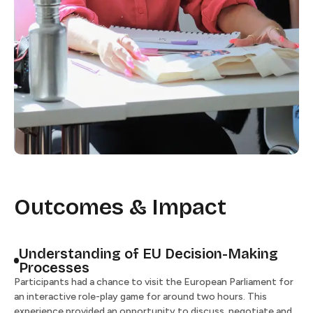
Outcomes & Impact
Understanding of EU Decision-Making
Processes​​​​‌ ‍ ​‍​‍‌‍ ‌ ​‍‌‍‍‌‌‍‌ ‌‍‍‌‌‍ ‍​‍​‍​ ‍‍​‍​‍‌ ​ ‌‍​‌‌‍ ‍‌‍‍‌‌ ‌​‌ ‍‌​‍ ‍‌‍‍‌‌‍ ​‍​‍​‍ ​​‍​‍‌‍‍​‌ ​‍‌‍‌‌‌‍‌‍​‍​‍​ ‍‍​‍​‍​‍ ‌ ​ ‌ ‌​‌ ‌‌‌‍‌​‌‍‍‌‌‍ ​‍ ‌‍‍‌‌‍ ‍‌ ‌​‌‍‌‌‌‍ ‍‌ ‌​​‍ ‌‍‌‌‌‍‌​‌‍‍‌‌ ‌​​‍ ‌‍ ‌‌‍ ‌‍‌​‌‍‌‌​ ‌‌ ​​‌ ​‍‌‍‌‌‌ ​ ‌‍‌‌‌‍ ‍‌ ‌​‌‍​‌‌ ‌​‌‍‍‌‌‍ ‌‍ ‍​ ‍ ‌‍‍‌‌‍‌​​ ‌​ ‌ ‌‍​‍​ ​‍​ ​ ‌‍​‌​ ​ ‌‍​ ​ ‌​​‍ ‌​ ‍​​ ‌​‌‍‌‍‌‍‌‍​‍ ‌​ ‌​​ ​‌​ ‌‌​ ‌​​‍ ‌‌‍​‌​ ​‍‌‍‌‍​ ‌‌​‍ ‌‌‍​‌​ ‍​​ ​ ​ ‌ ‌‍‌​​ ​‌​ ‌‌‌‍​‌​ ‍‌​ ​​‌‍‌‍‌‍‌‍​ ‍ ‌ ‌​‌ ‍‌‌ ​​‌‍‌‌​ ‌‌ ​​‌ ​‍‌‍ ‌‍‍‍‌‍‌‌‌‍​ ‌ ‌​​ ‍ ‌ ​​‌‍​‌‌ ‌​‌‍‍​​ ‌‌‍ ‌ ‌‌‌ ‌​‌‍​ ‌‍ ‌‍ ‌‌‍‌‌‌ ​ ​‍‌‌​ ‌‌‌​​‍‌‌ ‌‍‍ ‌‍‌‌‌ ‍‌​‍‌‌​ ​ ‌​‌​​‍‌‌​ ​ ‌​‌​​‍‌‌​ ​‍​ ​‍​ ‌ ​ ‌‌​ ​‍​ ​ ​ ‍‌​ ‌ ​ ‌‍​ ‌​‌‍‌​​ ‌​​ ​ ‌‍‌‌​‍‌‌​ ​‍​ ​‍​‍‌‌​ ‌‌‌​‌​​‍ ‍‌ ‌​‌‍‍‌‌ ‌​‌‍ ​‌‍‌‌​ ‌‍​‍‌‍​‌‌ ​ ‌‍‌‌‌‌‌‌‌ ​‍‌‍ ​​ ‌​‍‌‌​ ​‍‌​‌‍‌ ​ ‌ ‌​‌ ‌‌‌‍‌​‌‍‍‌‌‍ ​‍‌‍‌‍‍‌‌‍‌​​ ‌​ ‌ ‌‍​‍​ ​‍​ ​ ‌‍​‌​ ​ ‌‍​ ​ ‌​​‍ ‌​ ‍​​ ‌​‌‍‌‍‌‍‌‍​‍ ‌​ ‌​​ ​‌​ ‌‌​ ‌​​‍ ‌‌‍​‌​ ​‍‌‍‌‍​ ‌‌​‍ ‌‌‍​‌​ ‍​​ ​ ​ ‌ ‌‍‌​​ ​‌​ ‌‌‌‍​‌​ ‍‌​ ​​‌‍‌‍‌‍‌‍​‍‌‍‌ ‌​‌ ‍‌‌ ​​‌‍‌‌​ ‌‌ ​​‌ ​‍‌‍ ‌‍‍‍‌‍‌‌‌‍​ ‌ ‌​​‍‌‍‌ ​​‌‍​‌‌ ‌​‌‍‍​​ ‌‌‍ ‌ ‌‌‌ ‌​‌‍​ ‌‍ ‌‍ ‌‌‍‌‌‌ ​ ​‍‌‌​ ‌‌‌​​‍‌‌ ‌‍‍ ‌‍‌‌‌ ‍‌​‍‌‌​ ​ ‌​‌​​‍‌‌​ ​ ‌​‌​​‍‌‌​ ​‍​ ​‍​ ‌ ​ ‌‌​ ​‍​ ​ ​ ‍‌​ ‌ ​ ‌‍​ ‌​‌‍‌​​ ‌​​ ​ ‌‍‌‌​‍‌‌​ ​‍​ ​‍​‍‌‌​ ‌‌‌​‌​​‍ ‍‌ ‌​‌‍‍‌‌ ‌​‌‍ ​‌‍‌‌​‍‌‍‌ ​​‌‍‌‌‌ ​‍‌ ​ ‌ ​​‌‍‌‌‌‍​ ‌ ‌​‌‍‍‌‌ ‌‍‌‍‌‌​ ‌‌ ​​‌ ‌‌‌‍​‍‌‍ ​‌‍‍‌‌ ​ ‌‍‍​‌‍‌‌‌‍‌​​‍​‍‌ ‌
Participants had a chance to visit the European Parliament for
an interactive role-play game for around two hours. This
experience provided an opportunity to discuss, negotiate and