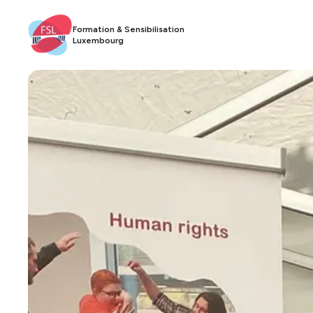
Formation & Sensibilisation
Luxembourg​​​​‌ ‍ ​‍​‍‌‍ ‌ ​‍‌‍‍‌‌‍‌ ‌‍‍‌‌‍ ‍​‍​‍​ ‍‍​‍​‍‌ ​ ‌‍​‌‌‍ ‍‌‍‍‌‌ ‌​‌ ‍‌​‍ ‍‌‍‍‌‌‍ ​‍​‍​‍ ​​‍​‍‌‍‍​‌ ​‍‌‍‌‌‌‍‌‍​‍​‍​ ‍‍​‍​‍​‍ ‌ ​ ‌ ‌​‌ ‌‌‌‍‌​‌‍‍‌‌‍ ​‍ ‌‍‍‌‌‍ ‍‌ ‌​‌‍‌‌‌‍ ‍‌ ‌​​‍ ‌‍‌‌‌‍‌​‌‍‍‌‌ ‌​​‍ ‌‍ ‌‌‍ ‌‍‌​‌‍‌‌​ ‌‌ ​​‌ ​‍‌‍‌‌‌ ​ ‌‍‌‌‌‍ ‍‌ ‌​‌‍​‌‌ ‌​‌‍‍‌‌‍ ‌‍ ‍​ ‍ ‌‍‍‌‌‍‌​​ ‌​ ​​‌‍​ ‌‍​‌​ ‌‍‌‍​‍​ ‌‌​ ​‍‌‍​ ​‍ ‌‌‍‌​​ ‌‍​ ​‌‌‍​‍​‍ ‌​ ‌​​ ‌‌‌‍‌‌​ ‌‍​‍ ‌​ ‍​​ ‌ ‌‍​‌​ ‌​​‍ ‌​ ‌‌‌‍‌‌​ ​ ​ ‌‍​ ‌​‌‍‌‌​ ‌‍​ ​​‌‍​‌​ ‌‍​ ​‍​ ​ ​ ‍ ‌ ‌​‌ ‍‌‌ ​​‌‍‌‌​ ‌‌ ​ ‌‍‍‌‌ ‌​‌‍‌‌‌‌​ ‌‍‌‌‌ ‌​‌ ‌​‌‍‍‌‌‍ ‍‌‍‌ ‌ ​ ​ ‍ ‌ ​​‌‍​‌‌ ‌​‌‍‍​​ ‌‌‍​‍‌ ​‍‌‍​‌‌‍ ‍‌‍‌​‌‍‍‌‌‍ ‍‌‍‌ ​‍ ‍‌‍​‍‌ ​‍‌‍​‌‌‍ ‍‌‍‌​‌​ ‍‌‍​‌‌‍ ‌‌‍‌‌​ ‌‍​‍‌‍​‌‌ ​ ‌‍‌‌‌‌‌‌‌ ​‍‌‍ ​​ ‌​‍‌‌​ ​‍‌​‌‍‌ ​ ‌ ‌​‌ ‌‌‌‍‌​‌‍‍‌‌‍ ​‍‌‍‌‍‍‌‌‍‌​​ ‌​ ​​‌‍​ ‌‍​‌​ ‌‍‌‍​‍​ ‌‌​ ​‍‌‍​ ​‍ ‌‌‍‌​​ ‌‍​ ​‌‌‍​‍​‍ ‌​ ‌​​ ‌‌‌‍‌‌​ ‌‍​‍ ‌​ ‍​​ ‌ ‌‍​‌​ ‌​​‍ ‌​ ‌‌‌‍‌‌​ ​ ​ ‌‍​ ‌​‌‍‌‌​ ‌‍​ ​​‌‍​‌​ ‌‍​ ​‍​ ​ ​‍‌‍‌ ‌​‌ ‍‌‌ ​​‌‍‌‌​ ‌‌ ​ ‌‍‍‌‌ ‌​‌‍‌‌‌‌​ ‌‍‌‌‌ ‌​‌ ‌​‌‍‍‌‌‍ ‍‌‍‌ ‌ ​ ​‍‌‍‌ ​​‌‍​‌‌ ‌​‌‍‍​​ ‌‌‍​‍‌ ​‍‌‍​‌‌‍ ‍‌‍‌​‌‍‍‌‌‍ ‍‌‍‌ ​‍ ‍‌‍​‍‌ ​‍‌‍​‌‌‍ ‍‌‍‌​‌​ ‍‌‍​‌‌‍ ‌‌‍‌‌​‍‌‍‌ ​​‌‍‌‌‌ ​‍‌ ​ ‌ ​​‌‍‌‌‌‍​ ‌ ‌​‌‍‍‌‌ ‌‍‌‍‌‌​ ‌‌ ​​‌ ‌‌‌‍​‍‌‍ ​‌‍‍‌‌ ​ ‌‍‍​‌‍‌‌‌‍‌​​‍​‍‌ ‌