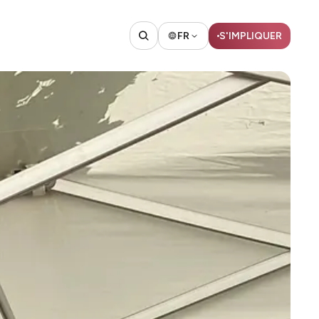
FR
S'IMPLIQUER​​​​‌ ‍ ​‍​‍‌‍ ‌ ​‍‌‍‍‌‌‍‌ ‌‍‍‌‌‍ ‍​‍​‍​ ‍‍​‍​‍‌ ​ ‌‍​‌‌‍ ‍‌‍‍‌‌ ‌​‌ ‍‌​‍ ‍‌‍‍‌‌‍ ​‍​‍​‍ ​​‍​‍‌‍‍​‌ ​‍‌‍‌‌‌‍‌‍​‍​‍​ ‍‍​‍​‍​‍ ‌ ​ ‌ ‌​‌ ‌‌‌‍‌​‌‍‍‌‌‍ ​‍ ‌‍‍‌‌‍ ‍‌ ‌​‌‍‌‌‌‍ ‍‌ ‌​​‍ ‌‍‌‌‌‍‌​‌‍‍‌‌ ‌​​‍ ‌‍ ‌‌‍ ‌‍‌​‌‍‌‌​ ‌‌ ​​‌ ​‍‌‍‌‌‌ ​ ‌‍‌‌‌‍ ‍‌ ‌​‌‍​‌‌ ‌​‌‍‍‌‌‍ ‌‍ ‍​ ‍ ‌‍‍‌‌‍‌​​ ‌​ ​​‌‍​ ‌‍​‌​ ‌‍‌‍​‍​ ‌‌​ ​‍‌‍​ ​‍ ‌‌‍‌​​ ‌‍​ ​‌‌‍​‍​‍ ‌​ ‌​​ ‌‌‌‍‌‌​ ‌‍​‍ ‌​ ‍​​ ‌ ‌‍​‌​ ‌​​‍ ‌​ ‌‌‌‍‌‌​ ​ ​ ‌‍​ ‌​‌‍‌‌​ ‌‍​ ​​‌‍​‌​ ‌‍​ ​‍​ ​ ​ ‍ ‌ ‌​‌ ‍‌‌ ​​‌‍‌‌​ ‌‌ ​ ‌‍‍‌‌ ‌​‌‍‌‌‌‌​ ‌‍‌‌‌ ‌​‌ ‌​‌‍‍‌‌‍ ‍‌‍‌ ‌ ​ ​ ‍ ‌ ​​‌‍​‌‌ ‌​‌‍‍​​ ‌‌‍ ‍‌‍​‌‌ ‌‍‌‍​‍‌‍​‌‌ ​‍​‍ ‍‌‍​ ‌ ‌​‌‍​‌‌​​‍‌ ‌‌‌ ‌​‌ ‌​‌‍ ‌‍ ‍​‍ ‍‌ ‌​‌‍‌‌‌ ‍​‌ ‌​​ ‌‍​‍‌‍​‌‌ ​ ‌‍‌‌‌‌‌‌‌ ​‍‌‍ ​​ ‌​‍‌‌​ ​‍‌​‌‍‌ ​ ‌ ‌​‌ ‌‌‌‍‌​‌‍‍‌‌‍ ​‍‌‍‌‍‍‌‌‍‌​​ ‌​ ​​‌‍​ ‌‍​‌​ ‌‍‌‍​‍​ ‌‌​ ​‍‌‍​ ​‍ ‌‌‍‌​​ ‌‍​ ​‌‌‍​‍​‍ ‌​ ‌​​ ‌‌‌‍‌‌​ ‌‍​‍ ‌​ ‍​​ ‌ ‌‍​‌​ ‌​​‍ ‌​ ‌‌‌‍‌‌​ ​ ​ ‌‍​ ‌​‌‍‌‌​ ‌‍​ ​​‌‍​‌​ ‌‍​ ​‍​ ​ ​‍‌‍‌ ‌​‌ ‍‌‌ ​​‌‍‌‌​ ‌‌ ​ ‌‍‍‌‌ ‌​‌‍‌‌‌‌​ ‌‍‌‌‌ ‌​‌ ‌​‌‍‍‌‌‍ ‍‌‍‌ ‌ ​ ​‍‌‍‌ ​​‌‍​‌‌ ‌​‌‍‍​​ ‌‌‍ ‍‌‍​‌‌ ‌‍‌‍​‍‌‍​‌‌ ​‍​‍ ‍‌‍​ ‌ ‌​‌‍​‌‌​​‍‌ ‌‌‌ ‌​‌ ‌​‌‍ ‌‍ ‍​‍ ‍‌ ‌​‌‍‌‌‌ ‍​‌ ‌​​‍‌‍‌ ​​‌‍‌‌‌ ​‍‌ ​ ‌ ​​‌‍‌‌‌‍​ ‌ ‌​‌‍‍‌‌ ‌‍‌‍‌‌​ ‌‌ ​​‌ ‌‌‌‍​‍‌‍ ​‌‍‍‌‌ ​ ‌‍‍​‌‍‌‌‌‍‌​​‍​‍‌ ‌