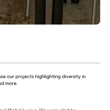
e our projects highlighting diversity in
​ ​ ​ ‍‌​‍ ‌‌‍​‌​ ​ ‌‍​‌​ ‍‌‌‍​ ​ ‌ ​ ‍​​ ‍​‌‍‌‌‌‍‌‍‌‍‌‍‌‍‌​​‍‌‍‌ ‌​‌ ‍‌‌ ​​‌‍‌‌​ ‌‌‍ ‍‌‍‌‌‌ ‌ ‌ ​ ‌‌​​‌‍ ‌ ​ ‌ ‌​​‍‌‍‌ ​​‌‍​‌‌ ‌​‌‍‍​​ ‌‌‍‌​‌‍‌‌‌ ​ ‌‍​ ‌ ​‍‌‍‍‌‌ ​​‌ ‌​‌‍‍‌‌‍ ‌‍ ‍​‍‌‍‌ ​​‌‍‌‌‌ ​‍‌ ​ ‌ ​​‌‍‌‌‌‍​ ‌ ‌​‌‍‍‌‌ ‌‍‌‍‌‌​ ‌‌ ​​‌ ‌‌‌‍​‍‌‍ ​‌‍‍‌‌ ​ ‌‍‍​‌‍‌‌‌‍‌​​‍​‍‌ ‌