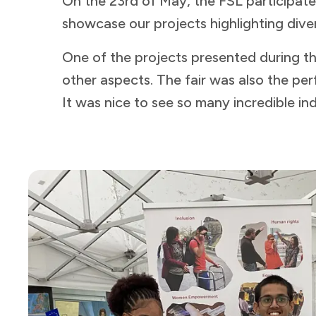
On the 23rd of May, the FSL participated
showcase our projects highlighting diversity in education, culture, and more.​​​​‌ ‍ ​‍​‍‌‍ ‌ ​‍‌‍‍‌‌‍‌ ‌‍‍‌‌‍ ‍​‍​‍​ ‍‍​‍​‍‌ ​ ‌‍​‌‌‍ ‍‌‍‍‌‌ ‌​‌ ‍‌​‍ ‍‌‍‍‌‌‍ ​‍​‍​‍ ​​‍​‍‌‍‍​‌ ​‍‌‍‌‌‌‍‌‍​‍​‍​ ‍‍​‍​‍​‍ ‌ ​ ‌ ‌​‌ ‌‌‌‍‌​‌‍‍‌‌‍ ​‍ ‌‍‍‌‌‍ ‍‌ ‌​‌‍‌‌‌‍ ‍‌ ‌​​‍ ‌‍‌‌‌‍‌​‌‍‍‌‌ ‌​​‍ ‌‍ ‌‌‍ ‌‍‌​‌‍‌‌​ ‌‌ ​​‌ ​‍‌‍‌‌‌ ​ ‌‍‌‌‌‍ ‍‌ ‌​‌‍​‌‌ ‌​‌‍‍‌‌‍ ‌‍ ‍​ ‍ ‌‍‍‌‌‍‌​​ ‌​ ​‌‌‍‌‌‌‍‌‌​ ‌‍​ ‌‌‌‍​‌​ ‍​‌‍‌​​‍ ‌‌‍​ ‌‍‌‍​ ​‌‌‍‌​​‍ ‌​ ‌​​ ​​​ ​‍‌‍​‍​‍ ‌​ ‍​​ ​​​ ​ ​ ‍‌​‍ ‌‌‍​‌​ ​ ‌‍​‌​ ‍‌‌‍​ ​ ‌ ​ ‍​​ ‍​‌‍‌‌‌‍‌‍‌‍‌‍‌‍‌​​ ‍ ‌ ‌​‌ ‍‌‌ ​​‌‍‌‌​ ‌‌‍ ‍‌‍‌‌‌ ‌ ‌ ​ ‌‌​​‌‍ ‌ ​ ‌ ‌​​ ‍ ‌ ​​‌‍​‌‌ ‌​‌‍‍​​ ‌‌ ​ ‌‍‌‌‌‍​ ‌ ‌​‌‍‍‌‌‍ ‌‍ ‍‌ ​ ​‍‌‌​ ‌‌‌​​‍‌‌ ‌‍‍ ‌‍‌‌‌ ‍‌​‍‌‌​ ​ ‌​‌​​‍‌‌​ ​ ‌​‌​​‍‌‌​ ​‍​ ​‍​ ​ ​ ​‍​ ‌‌‌‍‌​​ ​‌​ ​​​ ‍‌‌‍‌‌‌‍‌​‌‍‌​​ ‍​​ ‌ ​‍‌‌​ ​‍​ ​‍​‍‌‌​ ‌‌‌​‌​​‍ ‍‌‍​ ‌‍ ‌‍ ‍‌ ‌​‌‍‌‌‌‍ ‍‌ ‌​​‍‌‌​ ‌‌‌​​‍‌‌ ‌‍‍ ‌‍‌‌‌ ‍‌​‍‌‌​ ​ ‌​‌​​‍‌‌​ ​ ‌​‌​​‍‌‌​ ​‍​ ​‍​ ​​​ ​‍‌‍​ ​ ​​‌‍‌‌​ ‍‌​ ‌‌​ ​‍​ ‌ ‌‍‌‌‌‍​ ​ ​ ​‍‌‌​ ​‍​ ​‍​‍‌‌​ ‌‌‌​‌​​‍ ‍‌‍​ ‌‍‍​‌‍‍‌‌‍ ​‌‍‌​‌ ​‍‌‍‌‌‌‍ ‍​‍‌‌​ ‌‌‌​​‍‌‌ ‌‍‍ ‌‍‌‌‌ ‍‌​‍‌‌​ ​ ‌​‌​​‍‌‌​ ​ ‌​‌​​‍‌‌​ ​‍​ ​‍​ ‍‌‌‍​‍​ ‌​​ ‌​​ ‌‌​ ‍‌‌‍​‌​ ‌​​ ​‍​ ‌‍​ ​ ​ ‌​​‍‌‌​ ​‍
One of the projects presented during the
other aspects. The fair was also the 
It was nice to see so many incredible individuals who share our passion for celebrating a difference.​​​​‌ ‍ ​‍​‍‌‍ ‌ ​‍‌‍‍‌‌‍‌ ‌‍‍‌‌‍ ‍​‍​‍​ ‍‍​‍​‍‌ ​ ‌‍​‌‌‍ ‍‌‍‍‌‌ ‌​‌ ‍‌​‍ ‍‌‍‍‌‌‍ ​‍​‍​‍ ​​‍​‍‌‍‍​‌ ​‍‌‍‌‌‌‍‌‍​‍​‍​ ‍‍​‍​‍​‍ ‌ ​ ‌ ‌​‌ ‌‌‌‍‌​‌‍‍‌‌‍ ​‍ ‌‍‍‌‌‍ ‍‌ ‌​‌‍‌‌‌‍ ‍‌ ‌​​‍ ‌‍‌‌‌‍‌​‌‍‍‌‌ ‌​​‍ ‌‍ ‌‌‍ ‌‍‌​‌‍‌‌​ ‌‌ ​​‌ ​‍‌‍‌‌‌ ​ ‌‍‌‌‌‍ ‍‌ ‌​‌‍​‌‌ ‌​‌‍‍‌‌‍ ‌‍ ‍​ ‍ ‌‍‍‌‌‍‌​​ ‌​ ​‌‌‍‌‌‌‍‌‌​ ‌‍​ ‌‌‌‍​‌​ ‍​‌‍‌​​‍ ‌‌‍​ ‌‍‌‍​ ​‌‌‍‌​​‍ ‌​ ‌​​ ​​​ ​‍‌‍​‍​‍ ‌​ ‍​​ ​​​ ​ ​ ‍‌​‍ ‌‌‍​‌​ ​ ‌‍​‌​ ‍‌‌‍​ ​ ‌ ​ ‍​​ ‍​‌‍‌‌‌‍‌‍‌‍‌‍‌‍‌​​ ‍ ‌ ‌​‌ ‍‌‌ ​​‌‍‌‌​ ‌‌‍ ‍‌‍‌‌‌ ‌ ‌ ​ ‌‌​​‌‍ ‌ ​ ‌ ‌​​ ‍ ‌ ​​‌‍​‌‌ ‌​‌‍‍​​ ‌‌ ​ ‌‍‌‌‌‍​ ‌ ‌​‌‍‍‌‌‍ ‌‍ ‍‌ ​ ​‍‌‌​ ‌‌‌​​‍‌‌ ‌‍‍ ‌‍‌‌‌ ‍‌​‍‌‌​ ​ ‌​‌​​‍‌‌​ ​ ‌​‌​​‍‌‌​ ​‍​ ​‍​ ​ ​ ​‍​ ‌‌‌‍‌​​ ​‌​ ​​​ ‍‌‌‍‌‌‌‍‌​‌‍‌​​ ‍​​ ‌ ​‍‌‌​ ​‍​ ​‍​‍‌‌​ ‌‌‌​‌​​‍ ‍‌‍​ ‌‍ ‌‍ ‍‌ ‌​‌‍‌‌‌‍ ‍‌ ‌​​‍‌‌​ ‌‌‌​​‍‌‌ ‌‍‍ ‌‍‌‌‌ ‍‌​