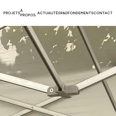
À
PROJETS​​​​‌ ‍ ​‍​‍‌‍ ‌ ​‍‌‍‍‌‌‍‌ ‌‍‍‌‌‍ ‍​‍​‍​ ‍‍​‍​‍‌ ​ ‌‍​‌‌‍ ‍‌‍‍‌‌ ‌​‌ ‍‌​‍ ‍‌‍‍‌‌‍ ​‍​‍​‍ ​​‍​‍‌‍‍​‌ ​‍‌‍‌‌‌‍‌‍​‍​‍​ ‍‍​‍​‍​‍ ‌ ​ ‌ ‌​‌ ‌‌‌‍‌​‌‍‍‌‌‍ ​‍ ‌‍‍‌‌‍ ‍‌ ‌​‌‍‌‌‌‍ ‍‌ ‌​​‍ ‌‍‌‌‌‍‌​‌‍‍‌‌ ‌​​‍ ‌‍ ‌‌‍ ‌‍‌​‌‍‌‌​ ‌‌ ​​‌ ​‍‌‍‌‌‌ ​ ‌‍‌‌‌‍ ‍‌ ‌​‌‍​‌‌ ‌​‌‍‍‌‌‍ ‌‍ ‍​ ‍ ‌‍‍‌‌‍‌​​ ‌​ ​​‌‍​ ‌‍​‌​ ‌‍‌‍​‍​ ‌‌​ ​‍‌‍​ ​‍ ‌‌‍‌​​ ‌‍​ ​‌‌‍​‍​‍ ‌​ ‌​​ ‌‌‌‍‌‌​ ‌‍​‍ ‌​ ‍​​ ‌ ‌‍​‌​ ‌​​‍ ‌​ ‌‌‌‍‌‌​ ​ ​ ‌‍​ ‌​‌‍‌‌​ ‌‍​ ​​‌‍​‌​ ‌‍​ ​‍​ ​ ​ ‍ ‌ ‌​‌ ‍‌‌ ​​‌‍‌‌​ ‌‌ ​ ‌‍‍‌‌ ‌​‌‍‌‌‌‌​ ‌‍‌‌‌ ‌​‌ ‌​‌‍‍‌‌‍ ‍‌‍‌ ‌ ​ ​ ‍ ‌ ​​‌‍​‌‌ ‌​‌‍‍​​ ‌‌‍ ‍‌‍​‌‌ ‌‍‌‍​‍‌‍​‌‌ ​‍​‍ ‍‌‍ ‍‌‍​‌‌ ‌‍‌​ ​‌‍‍‌‌‍ ‍‌‍‍ ‌ ​ ​‍‌‌​ ‌‌‌​​‍‌‌ ‌‍‍ ‌‍‌‌‌ ‍‌​‍‌‌​ ​ ‌​‌​​‍‌‌​ ​ ‌​‌​​‍‌‌​ ​‍​ ​‍‌‍‌​​ ‌ ‌‍‌‍​ ​ ‌‍‌‍​ ​​​ ​ ‌‍​ ​ ​‍‌‍‌‌​ ‌​​ ​​​‍‌‌​ ​‍​ ​‍​‍‌‌​ ‌‌‌​‌​​‍ ‍‌‍ ​‌‍​‌‌‍​‍‌‍‌‌‌‍ ​​ ‌‍​‍‌‍​‌‌ ​ ‌‍‌‌‌‌‌‌‌ ​‍‌‍ ​​ ‌​‍‌‌​ ​‍‌​‌‍‌ ​ ‌ ‌​‌ ‌‌‌‍‌​‌‍‍‌‌‍ ​‍‌‍‌‍‍‌‌‍‌​​ ‌​ ​​‌‍​ ‌‍​‌​ ‌‍‌‍​‍​ ‌‌​ ​‍‌‍​ ​‍ ‌‌‍‌​​ ‌‍​ ​‌‌‍​‍​‍ ‌​ ‌​​ ‌‌‌‍‌‌​ ‌‍​‍ ‌​ ‍​​ ‌ ‌‍​‌​ ‌​​‍ ‌​ ‌‌‌‍‌‌​ ​ ​ ‌‍​ ‌​‌‍‌‌​ ‌‍​ ​​‌‍​‌​ ‌‍​ ​‍​ ​ ​‍‌‍‌ ‌​‌ ‍‌‌ ​​‌‍‌‌​ ‌‌ ​ ‌‍‍‌‌ ‌​‌‍‌‌‌‌​ ‌‍‌‌‌ ‌​‌ ‌​‌‍‍‌‌‍ ‍‌‍‌ ‌ ​ ​‍‌‍‌ ​​‌‍​‌‌ ‌​‌‍‍​​ ‌‌‍ ‍‌‍​‌‌ ‌‍‌‍​‍‌‍​‌‌ ​‍​‍ ‍‌‍ ‍‌‍​‌‌ ‌‍‌​ ​‌‍‍‌‌‍ ‍‌‍‍ ‌ ​ ​‍‌‌​ ‌‌‌​​‍‌‌ ‌‍‍ ‌‍‌‌‌ ‍‌​‍‌‌​ ​ ‌​‌​​‍‌‌​ ​ ‌​‌​​‍‌‌​ ​‍​ ​‍‌‍‌​​ ‌ ‌‍‌‍​ ​ ‌‍‌‍​ ​​​ ​ ‌‍​ ​ ​‍‌‍‌‌​ ‌​​ ​​​‍‌‌​ ​‍​ ​‍​‍‌‌​ ‌‌‌​‌​​‍ ‍‌‍ ​‌‍​‌‌‍​‍‌‍‌‌‌‍ ​​‍‌‍‌ ​​‌‍‌‌‌ ​‍‌ ​ ‌ ​​‌‍‌‌‌‍​ ‌ ‌​‌‍‍‌‌ ‌‍‌‍‌‌​ ‌‌ ​​‌ ‌‌‌‍​‍‌‍ ​‌‍‍‌‌ ​ ‌‍‍​‌‍‌‌‌‍‌​​‍​‍‌ ‌
ACTUALITÉS​​​​‌ ‍ ​‍​‍‌‍ ‌ ​‍‌‍‍‌‌‍‌ ‌‍‍‌‌‍ ‍​‍​‍​ ‍‍​‍​‍‌ ​ ‌‍​‌‌‍ ‍‌‍‍‌‌ ‌​‌ ‍‌​‍ ‍‌‍‍‌‌‍ ​‍​‍​‍ ​​‍​‍‌‍‍​‌ ​‍‌‍‌‌‌‍‌‍​‍​‍​ ‍‍​‍​‍​‍ ‌ ​ ‌ ‌​‌ ‌‌‌‍‌​‌‍‍‌‌‍ ​‍ ‌‍‍‌‌‍ ‍‌ ‌​‌‍‌‌‌‍ ‍‌ ‌​​‍ ‌‍‌‌‌‍‌​‌‍‍‌‌ ‌​​‍ ‌‍ ‌‌‍ ‌‍‌​‌‍‌‌​ ‌‌ ​​‌ ​‍‌‍‌‌‌ ​ ‌‍‌‌‌‍ ‍‌ ‌​‌‍​‌‌ ‌​‌‍‍‌‌‍ ‌‍ ‍​ ‍ ‌‍‍‌‌‍‌​​ ‌​ ​​‌‍​ ‌‍​‌​ ‌‍‌‍​‍​ ‌‌​ ​‍‌‍​ ​‍ ‌‌‍‌​​ ‌‍​ ​‌‌‍​‍​‍ ‌​ ‌​​ ‌‌‌‍‌‌​ ‌‍​‍ ‌​ ‍​​ ‌ ‌‍​‌​ ‌​​‍ ‌​ ‌‌‌‍‌‌​ ​ ​ ‌‍​ ‌​‌‍‌‌​ ‌‍​ ​​‌‍​‌​ ‌‍​ ​‍​ ​ ​ ‍ ‌ ‌​‌ ‍‌‌ ​​‌‍‌‌​ ‌‌ ​ ‌‍‍‌‌ ‌​‌‍‌‌‌‌​ ‌‍‌‌‌ ‌​‌ ‌​‌‍‍‌‌‍ ‍‌‍‌ ‌ ​ ​ ‍ ‌ ​​‌‍​‌‌ ‌​‌‍‍​​ ‌‌‍ ‍‌‍​‌‌ ‌‍‌‍​‍‌‍​‌‌ ​‍​‍ ‍‌‍ ‍‌‍​‌‌ ‌‍‌​ ​‌‍‍‌‌‍ ‍‌‍‍ ‌ ​ ​‍‌‌​ ‌‌‌​​‍‌‌ ‌‍‍ ‌‍‌‌‌ ‍‌​‍‌‌​ ​ ‌​‌​​‍‌‌​ ​ ‌​‌​​‍‌‌​ ​‍​ ​‍​ ‍​​ ​​​ ​‌​ ‌ ​ ‍​​ ‍​‌‍‌‍‌‍​‌​ ‌‍​ ​ ​ ​‍​ ​​​‍‌‌​ ​‍​ ​‍​‍‌‌​ ‌‌‌​‌​​‍ ‍‌‍ ​‌‍​‌‌‍​‍‌‍‌‌‌‍ ​​ ‌‍​‍‌‍​‌‌ ​ ‌‍‌‌‌‌‌‌‌ ​‍‌‍ ​​ ‌​‍‌‌​ ​‍‌​‌‍‌ ​ ‌ ‌​‌ ‌‌‌‍‌​‌‍‍‌‌‍ ​‍‌‍‌‍‍‌‌‍‌​​ ‌​ ​​‌‍​ ‌‍​‌​ ‌‍‌‍​‍​ ‌‌​ ​‍‌‍​ ​‍ ‌‌‍‌​​ ‌‍​ ​‌‌‍​‍​‍ ‌​ ‌​​ ‌‌‌‍‌‌​ ‌‍​‍ ‌​ ‍​​ ‌ ‌‍​‌​ ‌​​‍ ‌​ ‌‌‌‍‌‌​ ​ ​ ‌‍​ ‌​‌‍‌‌​ ‌‍​ ​​‌‍​‌​ ‌‍​ ​‍​ ​ ​‍‌‍‌ ‌​‌ ‍‌‌ ​​‌‍‌‌​ ‌‌ ​ ‌‍‍‌‌ ‌​‌‍‌‌‌‌​ ‌‍‌‌‌ ‌​‌ ‌​‌‍‍‌‌‍ ‍‌‍‌ ‌ ​ ​‍‌‍‌ ​​‌‍​‌‌ ‌​‌‍‍​​ ‌‌‍ ‍‌‍​‌‌ ‌‍‌‍​‍‌‍​‌‌ ​‍​‍ ‍‌‍ ‍‌‍​‌‌ ‌‍‌​ ​‌‍‍‌‌‍ ‍‌‍‍ ‌ ​ ​‍‌‌​ ‌‌‌​​‍‌‌ ‌‍‍ ‌‍‌‌‌ ‍‌​‍‌‌​ ​ ‌​‌​​‍‌‌​ ​ ‌​‌​​‍‌‌​ ​‍​ ​‍​ ‍​​ ​​​ ​‌​ ‌ ​ ‍​​ ‍​‌‍‌‍‌‍​‌​ ‌‍​ ​ ​ ​‍​ ​​​‍‌‌​ ​‍​ ​‍​‍‌‌​ ‌‌‌​‌​​‍ ‍‌‍ ​‌‍​‌‌‍​‍‌‍‌‌‌‍ ​​‍‌‍‌ ​​‌‍‌‌‌ ​‍‌ ​ ‌ ​​‌‍‌‌‌‍​ ‌ ‌​‌‍‍‌‌ ‌‍‌‍‌‌​ ‌‌ ​​‌ ‌‌‌‍​‍‌‍ ​‌‍‍‌‌ ​ ‌‍‍​‌‍‌‌‌‍‌​​‍​‍‌ ‌
R&D​​​​‌ ‍ ​‍​‍‌‍ ‌ ​‍‌‍‍‌‌‍‌ ‌‍‍‌‌‍ ‍​‍​‍​ ‍‍​‍​‍‌ ​ ‌‍​‌‌‍ ‍‌‍‍‌‌ ‌​‌ ‍‌​‍ ‍‌‍‍‌‌‍ ​‍​‍​‍ ​​‍​‍‌‍‍​‌ ​‍‌‍‌‌‌‍‌‍​‍​‍​ ‍‍​‍​‍​‍ ‌ ​ ‌ ‌​‌ ‌‌‌‍‌​‌‍‍‌‌‍ ​‍ ‌‍‍‌‌‍ ‍‌ ‌​‌‍‌‌‌‍ ‍‌ ‌​​‍ ‌‍‌‌‌‍‌​‌‍‍‌‌ ‌​​‍ ‌‍ ‌‌‍ ‌‍‌​‌‍‌‌​ ‌‌ ​​‌ ​‍‌‍‌‌‌ ​ ‌‍‌‌‌‍ ‍‌ ‌​‌‍​‌‌ ‌​‌‍‍‌‌‍ ‌‍ ‍​ ‍ ‌‍‍‌‌‍‌​​ ‌​ ​​‌‍​ ‌‍​‌​ ‌‍‌‍​‍​ ‌‌​ ​‍‌‍​ ​‍ ‌‌‍‌​​ ‌‍​ ​‌‌‍​‍​‍ ‌​ ‌​​ ‌‌‌‍‌‌​ ‌‍​‍ ‌​ ‍​​ ‌ ‌‍​‌​ ‌​​‍ ‌​ ‌‌‌‍‌‌​ ​ ​ ‌‍​ ‌​‌‍‌‌​ ‌‍​ ​​‌‍​‌​ ‌‍​ ​‍​ ​ ​ ‍ ‌ ‌​‌ ‍‌‌ ​​‌‍‌‌​ ‌‌ ​ ‌‍‍‌‌ ‌​‌‍‌‌‌‌​ ‌‍‌‌‌ ‌​‌ ‌​‌‍‍‌‌‍ ‍‌‍‌ ‌ ​ ​ ‍ ‌ ​​‌‍​‌‌ ‌​‌‍‍​​ ‌‌‍ ‍‌‍​‌‌ ‌‍‌‍​‍‌‍​‌‌ ​‍​‍ ‍‌‍ ‍‌‍​‌‌ ‌‍‌​ ​‌‍‍‌‌‍ ‍‌‍‍ ‌ ​ ​‍‌‌​ ‌‌‌​​‍‌‌ ‌‍‍ ‌‍‌‌‌ ‍‌​‍‌‌​ ​ ‌​‌​​‍‌‌​ ​ ‌​‌​​‍‌‌​ ​‍​ ​‍​ ‍‌‌‍​‌‌‍‌‌​ ​​‌‍​‍‌‍​‌​ ‌​​ ‌​​ ‌ ​ ‍‌‌‍​ ​ ‌​​‍‌‌​ ​‍​ ​‍​‍‌‌​ ‌‌‌​‌​​‍ ‍‌‍ ​‌‍​‌‌‍​‍‌‍‌‌‌‍ ​​ ‌‍​‍‌‍​‌‌ ​ ‌‍‌‌‌‌‌‌‌ ​‍‌‍ ​​ ‌​‍‌‌​ ​‍‌​‌‍‌ ​ ‌ ‌​‌ ‌‌‌‍‌​‌‍‍‌‌‍ ​‍‌‍‌‍‍‌‌‍‌​​ ‌​ ​​‌‍​ ‌‍​‌​ ‌‍‌‍​‍​ ‌‌​ ​‍‌‍​ ​‍ ‌‌‍‌​​ ‌‍​ ​‌‌‍​‍​‍ ‌​ ‌​​ ‌‌‌‍‌‌​ ‌‍​‍ ‌​ ‍​​ ‌ ‌‍​‌​ ‌​​‍ ‌​ ‌‌‌‍‌‌​ ​ ​ ‌‍​ ‌​‌‍‌‌​ ‌‍​ ​​‌‍​‌​ ‌‍​ ​‍​ ​ ​‍‌‍‌ ‌​‌ ‍‌‌ ​​‌‍‌‌​ ‌‌ ​ ‌‍‍‌‌ ‌​‌‍‌‌‌‌​ ‌‍‌‌‌ ‌​‌ ‌​‌‍‍‌‌‍ ‍‌‍‌ ‌ ​ ​‍‌‍‌ ​​‌‍​‌‌ ‌​‌‍‍​​ ‌‌‍ ‍‌‍​‌‌ ‌‍‌‍​‍‌‍​‌‌ ​‍​‍ ‍‌‍ ‍‌‍​‌‌ ‌‍‌​ ​‌‍‍‌‌‍ ‍‌‍‍ ‌ ​ ​‍‌‌​ ‌‌‌​​‍‌‌ ‌‍‍ ‌‍‌‌‌ ‍‌​‍‌‌​ ​ ‌​‌​​‍‌‌​ ​ ‌​‌​​‍‌‌​ ​‍​ ​‍​ ‍‌‌‍​‌‌‍‌‌​ ​​‌‍​‍‌‍​‌​ ‌​​ ‌​​ ‌ ​ ‍‌‌‍​ ​ ‌​​‍‌‌​ ​‍​ ​‍​‍‌‌​ ‌‌‌​‌​​‍ ‍‌‍ ​‌‍​‌‌‍​‍‌‍‌‌‌‍ ​​‍‌‍‌ ​​‌‍‌‌‌ ​‍‌ ​ ‌ ​​‌‍‌‌‌‍​ ‌ ‌​‌‍‍‌‌ ‌‍‌‍‌‌​ ‌‌ ​​‌ ‌‌‌‍​‍‌‍ ​‌‍‍‌‌ ​ ‌‍‍​‌‍‌‌‌‍‌​​‍​‍‌ ‌
FONDEMENTS​​​​‌ ‍ ​‍​‍‌‍ ‌ ​‍‌‍‍‌‌‍‌ ‌‍‍‌‌‍ ‍​‍​‍​ ‍‍​‍​‍‌ ​ ‌‍​‌‌‍ ‍‌‍‍‌‌ ‌​‌ ‍‌​‍ ‍‌‍‍‌‌‍ ​‍​‍​‍ ​​‍​‍‌‍‍​‌ ​‍‌‍‌‌‌‍‌‍​‍​‍​ ‍‍​‍​‍​‍ ‌ ​ ‌ ‌​‌ ‌‌‌‍‌​‌‍‍‌‌‍ ​‍ ‌‍‍‌‌‍ ‍‌ ‌​‌‍‌‌‌‍ ‍‌ ‌​​‍ ‌‍‌‌‌‍‌​‌‍‍‌‌ ‌​​‍ ‌‍ ‌‌‍ ‌‍‌​‌‍‌‌​ ‌‌ ​​‌ ​‍‌‍‌‌‌ ​ ‌‍‌‌‌‍ ‍‌ ‌​‌‍​‌‌ ‌​‌‍‍‌‌‍ ‌‍ ‍​ ‍ ‌‍‍‌‌‍‌​​ ‌​ ​​‌‍​ ‌‍​‌​ ‌‍‌‍​‍​ ‌‌​ ​‍‌‍​ ​‍ ‌‌‍‌​​ ‌‍​ ​‌‌‍​‍​‍ ‌​ ‌​​ ‌‌‌‍‌‌​ ‌‍​‍ ‌​ ‍​​ ‌ ‌‍​‌​ ‌​​‍ ‌​ ‌‌‌‍‌‌​ ​ ​ ‌‍​ ‌​‌‍‌‌​ ‌‍​ ​​‌‍​‌​ ‌‍​ ​‍​ ​ ​ ‍ ‌ ‌​‌ ‍‌‌ ​​‌‍‌‌​ ‌‌ ​ ‌‍‍‌‌ ‌​‌‍‌‌‌‌​ ‌‍‌‌‌ ‌​‌ ‌​‌‍‍‌‌‍ ‍‌‍‌ ‌ ​ ​ ‍ ‌ ​​‌‍​‌‌ ‌​‌‍‍​​ ‌‌‍ ‍‌‍​‌‌ ‌‍‌‍​‍‌‍​‌‌ ​‍​‍ ‍‌‍ ‍‌‍​‌‌ ‌‍‌​ ​‌‍‍‌‌‍ ‍‌‍‍ ‌ ​ ​‍‌‌​ ‌‌‌​​‍‌‌ ‌‍‍ ‌‍‌‌‌ ‍‌​‍‌‌​ ​ ‌​‌​​‍‌‌​ ​ ‌​‌​​‍‌‌​ ​‍​ ​‍‌‍‌‌‌‍‌​‌‍‌‌​ ​‍​ ​‌​ ‌‍‌‍​ ​ ‍​​ ‍​​ ‌​​ ‌ ​ ​​​‍‌‌​ ​‍​ ​‍​‍‌‌​ ‌‌‌​‌​​‍ ‍‌‍ ​‌‍​‌‌‍​‍‌‍‌‌‌‍ ​​ ‌‍​‍‌‍​‌‌ ​ ‌‍‌‌‌‌‌‌‌ ​‍‌‍ ​​ ‌​‍‌‌​ ​‍‌​‌‍‌ ​ ‌ ‌​‌ ‌‌‌‍‌​‌‍‍‌‌‍ ​‍‌‍‌‍‍‌‌‍‌​​ ‌​ ​​‌‍​ ‌‍​‌​ ‌‍‌‍​‍​ ‌‌​ ​‍‌‍​ ​‍ ‌‌‍‌​​ ‌‍​ ​‌‌‍​‍​‍ ‌​ ‌​​ ‌‌‌‍‌‌​ ‌‍​‍ ‌​ ‍​​ ‌ ‌‍​‌​ ‌​​‍ ‌​ ‌‌‌‍‌‌​ ​ ​ ‌‍​ ‌​‌‍‌‌​ ‌‍​ ​​‌‍​‌​ ‌‍​ ​‍​ ​ ​‍‌‍‌ ‌​‌ ‍‌‌ ​​‌‍‌‌​ ‌‌ ​ ‌‍‍‌‌ ‌​‌‍‌‌‌‌​ ‌‍‌‌‌ ‌​‌ ‌​‌‍‍‌‌‍ ‍‌‍‌ ‌ ​ ​‍‌‍‌ ​​‌‍​‌‌ ‌​‌‍‍​​ ‌‌‍ ‍‌‍​‌‌ ‌‍‌‍​‍‌‍​‌‌ ​‍​‍ ‍‌‍ ‍‌‍​‌‌ ‌‍‌​ ​‌‍‍‌‌‍ ‍‌‍‍ ‌ ​ ​‍‌‌​ ‌‌‌​​‍‌‌ ‌‍‍ ‌‍‌‌‌ ‍‌​‍‌‌​ ​ ‌​‌​​‍‌‌​ ​ ‌​‌​​‍‌‌​ ​‍​ ​‍‌‍‌‌‌‍‌​‌‍‌‌​ ​‍​ ​‌​ ‌‍‌‍​ ​ ‍​​ ‍​​ ‌​​ ‌ ​ ​​​‍‌‌​ ​‍​ ​‍​‍‌‌​ ‌‌‌​‌​​‍ ‍‌‍ ​‌‍​‌‌‍​‍‌‍‌‌‌‍ ​​‍‌‍‌ ​​‌‍‌‌‌ ​‍‌ ​ ‌ ​​‌‍‌‌‌‍​ ‌ ‌​‌‍‍‌‌ ‌‍‌‍‌‌​ ‌‌ ​​‌ ‌‌‌‍​‍‌‍ ​‌‍‍‌‌ ​ ‌‍‍​‌‍‌‌‌‍‌​​‍​‍‌ ‌
CONTACT​​​​‌ ‍ ​‍​‍‌‍ ‌ ​‍‌‍‍‌‌‍‌ ‌‍‍‌‌‍ ‍​‍​‍​ ‍‍​‍​‍‌ ​ ‌‍​‌‌‍ ‍‌‍‍‌‌ ‌​‌ ‍‌​‍ ‍‌‍‍‌‌‍ ​‍​‍​‍ ​​‍​‍‌‍‍​‌ ​‍‌‍‌‌‌‍‌‍​‍​‍​ ‍‍​‍​‍​‍ ‌ ​ ‌ ‌​‌ ‌‌‌‍‌​‌‍‍‌‌‍ ​‍ ‌‍‍‌‌‍ ‍‌ ‌​‌‍‌‌‌‍ ‍‌ ‌​​‍ ‌‍‌‌‌‍‌​‌‍‍‌‌ ‌​​‍ ‌‍ ‌‌‍ ‌‍‌​‌‍‌‌​ ‌‌ ​​‌ ​‍‌‍‌‌‌ ​ ‌‍‌‌‌‍ ‍‌ ‌​‌‍​‌‌ ‌​‌‍‍‌‌‍ ‌‍ ‍​ ‍ ‌‍‍‌‌‍‌​​ ‌​ ​​‌‍​ ‌‍​‌​ ‌‍‌‍​‍​ ‌‌​ ​‍‌‍​ ​‍ ‌‌‍‌​​ ‌‍​ ​‌‌‍​‍​‍ ‌​ ‌​​ ‌‌‌‍‌‌​ ‌‍​‍ ‌​ ‍​​ ‌ ‌‍​‌​ ‌​​‍ ‌​ ‌‌‌‍‌‌​ ​ ​ ‌‍​ ‌​‌‍‌‌​ ‌‍​ ​​‌‍​‌​ ‌‍​ ​‍​ ​ ​ ‍ ‌ ‌​‌ ‍‌‌ ​​‌‍‌‌​ ‌‌ ​ ‌‍‍‌‌ ‌​‌‍‌‌‌‌​ ‌‍‌‌‌ ‌​‌ ‌​‌‍‍‌‌‍ ‍‌‍‌ ‌ ​ ​ ‍ ‌ ​​‌‍​‌‌ ‌​‌‍‍​​ ‌‌‍ ‍‌‍​‌‌ ‌‍‌‍​‍‌‍​‌‌ ​‍​‍ ‍‌‍ ‍‌‍​‌‌ ‌‍‌​ ​‌‍‍‌‌‍ ‍‌‍‍ ‌ ​ ​‍‌‌​ ‌‌‌​​‍‌‌ ‌‍‍ ‌‍‌‌‌ ‍‌​‍‌‌​ ​ ‌​‌​​‍‌‌​ ​ ‌​‌​​‍‌‌​ ​‍​ ​‍‌‍‌​​ ‌ ​ ‌​​ ​ ​ ​ ‌‍​ ​ ​‍​ ‍​‌‍‌‌​ ‌ ‌‍‌‌​ ‌ ​‍‌‌​ ​‍​ ​‍​‍‌‌​ ‌‌‌​‌​​‍ ‍‌‍ ​‌‍​‌‌‍​‍‌‍‌‌‌‍ ​​ ‌‍​‍‌‍​‌‌ ​ ‌‍‌‌‌‌‌‌‌ ​‍‌‍ ​​ ‌​‍‌‌​ ​‍‌​‌‍‌ ​ ‌ ‌​‌ ‌‌‌‍‌​‌‍‍‌‌‍ ​‍‌‍‌‍‍‌‌‍‌​​ ‌​ ​​‌‍​ ‌‍​‌​ ‌‍‌‍​‍​ ‌‌​ ​‍‌‍​ ​‍ ‌‌‍‌​​ ‌‍​ ​‌‌‍​‍​‍ ‌​ ‌​​ ‌‌‌‍‌‌​ ‌‍​‍ ‌​ ‍​​ ‌ ‌‍​‌​ ‌​​‍ ‌​ ‌‌‌‍‌‌​ ​ ​ ‌‍​ ‌​‌‍‌‌​ ‌‍​ ​​‌‍​‌​ ‌‍​ ​‍​ ​ ​‍‌‍‌ ‌​‌ ‍‌‌ ​​‌‍‌‌​ ‌‌ ​ ‌‍‍‌‌ ‌​‌‍‌‌‌‌​ ‌‍‌‌‌ ‌​‌ ‌​‌‍‍‌‌‍ ‍‌‍‌ ‌ ​ ​‍‌‍‌ ​​‌‍​‌‌ ‌​‌‍‍​​ ‌‌‍ ‍‌‍​‌‌ ‌‍‌‍​‍‌‍​‌‌ ​‍​‍ ‍‌‍ ‍‌‍​‌‌ ‌‍‌​ ​‌‍‍‌‌‍ ‍‌‍‍ ‌ ​ ​‍‌‌​ ‌‌‌​​‍‌‌ ‌‍‍ ‌‍‌‌‌ ‍‌​‍‌‌​ ​ ‌​‌​​‍‌‌​ ​ ‌​‌​​‍‌‌​ ​‍​ ​‍‌‍‌​​ ‌ ​ ‌​​ ​ ​ ​ ‌‍​ ​ ​‍​ ‍​‌‍‌‌​ ‌ ‌‍‌‌​ ‌ ​‍‌‌​ ​‍​ ​‍​‍‌‌​ ‌‌‌​‌​​‍ ‍‌‍ ​‌‍​‌‌‍​‍‌‍‌‌‌‍ ​​‍‌‍‌ ​​‌‍‌‌‌ ​‍‌ ​ ‌ ​​‌‍‌‌‌‍​ ‌ ‌​‌‍‍‌‌ ‌‍‌‍‌‌​ ‌‌ ​​‌ ‌‌‌‍​‍‌‍ ​‌‍‍‌‌ ​ ‌‍‍​‌‍‌‌‌‍‌​​‍​‍‌ ‌
PROPOS​​​​‌ ‍ ​‍​‍‌‍ ‌ ​‍‌‍‍‌‌‍‌ ‌‍‍‌‌‍ ‍​‍​‍​ ‍‍​‍​‍‌ ​ ‌‍​‌‌‍ ‍‌‍‍‌‌ ‌​‌ ‍‌​‍ ‍‌‍‍‌‌‍ ​‍​‍​‍ ​​‍​‍‌‍‍​‌ ​‍‌‍‌‌‌‍‌‍​‍​‍​ ‍‍​‍​‍​‍ ‌ ​ ‌ ‌​‌ ‌‌‌‍‌​‌‍‍‌‌‍ ​‍ ‌‍‍‌‌‍ ‍‌ ‌​‌‍‌‌‌‍ ‍‌ ‌​​‍ ‌‍‌‌‌‍‌​‌‍‍‌‌ ‌​​‍ ‌‍ ‌‌‍ ‌‍‌​‌‍‌‌​ ‌‌ ​​‌ ​‍‌‍‌‌‌ ​ ‌‍‌‌‌‍ ‍‌ ‌​‌‍​‌‌ ‌​‌‍‍‌‌‍ ‌‍ ‍​ ‍ ‌‍‍‌‌‍‌​​ ‌​ ​​‌‍​ ‌‍​‌​ ‌‍‌‍​‍​ ‌‌​ ​‍‌‍​ ​‍ ‌‌‍‌​​ ‌‍​ ​‌‌‍​‍​‍ ‌​ ‌​​ ‌‌‌‍‌‌​ ‌‍​‍ ‌​ ‍​​ ‌ ‌‍​‌​ ‌​​‍ ‌​ ‌‌‌‍‌‌​ ​ ​ ‌‍​ ‌​‌‍‌‌​ ‌‍​ ​​‌‍​‌​ ‌‍​ ​‍​ ​ ​ ‍ ‌ ‌​‌ ‍‌‌ ​​‌‍‌‌​ ‌‌ ​ ‌‍‍‌‌ ‌​‌‍‌‌‌‌​ ‌‍‌‌‌ ‌​‌ ‌​‌‍‍‌‌‍ ‍‌‍‌ ‌ ​ ​ ‍ ‌ ​​‌‍​‌‌ ‌​‌‍‍​​ ‌‌‍ ‍‌‍​‌‌ ‌‍‌‍​‍‌‍​‌‌ ​‍​‍ ‍‌‍ ‍‌‍​‌‌ ‌‍‌​ ​‌‍‍‌‌‍ ‍‌‍‍ ‌ ​ ​‍‌‌​ ‌‌‌​​‍‌‌ ‌‍‍ ‌‍‌‌‌ ‍‌​‍‌‌​ ​ ‌​‌​​‍‌‌​ ​ ‌​‌​​‍‌‌​ ​‍​ ​‍​ ‍​‌‍​‍​ ‍​​ ‌ ​ ​‌‌‍‌‍‌‍‌‌‌‍‌‍​ ​‌​ ‌‍​ ​‌​ ‌ ​‍‌‌​ ​‍​ ​‍​‍‌‌​ ‌‌‌​‌​​‍ ‍‌‍ ​‌‍​‌‌‍​‍‌‍‌‌‌‍ ​​ ‌‍​‍‌‍​‌‌ ​ ‌‍‌‌‌‌‌‌‌ ​‍‌‍ ​​ ‌​‍‌‌​ ​‍‌​‌‍‌ ​ ‌ ‌​‌ ‌‌‌‍‌​‌‍‍‌‌‍ ​‍‌‍‌‍‍‌‌‍‌​​ ‌​ ​​‌‍​ ‌‍​‌​ ‌‍‌‍​‍​ ‌‌​ ​‍‌‍​ ​‍ ‌‌‍‌​​ ‌‍​ ​‌‌‍​‍​‍ ‌​ ‌​​ ‌‌‌‍‌‌​ ‌‍​‍ ‌​ ‍​​ ‌ ‌‍​‌​ ‌​​‍ ‌​ ‌‌‌‍‌‌​ ​ ​ ‌‍​ ‌​‌‍‌‌​ ‌‍​ ​​‌‍​‌​ ‌‍​ ​‍​ ​ ​‍‌‍‌ ‌​‌ ‍‌‌ ​​‌‍‌‌​ ‌‌ ​ ‌‍‍‌‌ ‌​‌‍‌‌‌‌​ ‌‍‌‌‌ ‌​‌ ‌​‌‍‍‌‌‍ ‍‌‍‌ ‌ ​ ​‍‌‍‌ ​​‌‍​‌‌ ‌​‌‍‍​​ ‌‌‍ ‍‌‍​‌‌ ‌‍‌‍​‍‌‍​‌‌ ​‍​‍ ‍‌‍ ‍‌‍​‌‌ ‌‍‌​ ​‌‍‍‌‌‍ ‍‌‍‍ ‌ ​ ​‍‌‌​ ‌‌‌​​‍‌‌ ‌‍‍ ‌‍‌‌‌ ‍‌​‍‌‌​ ​ ‌​‌​​‍‌‌​ ​ ‌​‌​​‍‌‌​ ​‍​ ​‍​ ‍​‌‍​‍​ ‍​​ ‌ ​ ​‌‌‍‌‍‌‍‌‌‌‍‌‍​ ​‌​ ‌‍​ ​‌​ ‌ ​‍‌‌​ ​‍​ ​‍​‍‌‌​ ‌‌‌​‌​​‍ ‍‌‍ ​‌‍​‌‌‍​‍‌‍‌‌‌‍ ​​‍‌‍‌ ​​‌‍‌‌‌ ​‍‌ ​ ‌ ​​‌‍‌‌‌‍​ ‌ ‌​‌‍‍‌‌ ‌‍‌‍‌‌​ ‌‌ ​​‌ ‌‌‌‍​‍‌‍ ​‌‍‍‌‌ ​ ‌‍‍​‌‍‌‌‌‍‌​​‍​‍‌ ‌