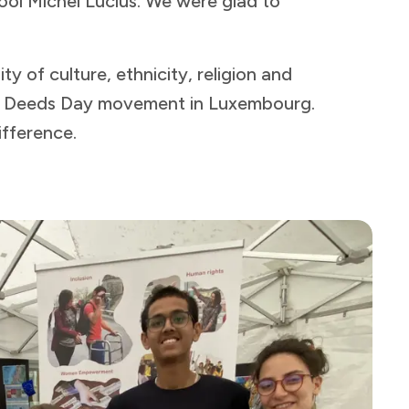
hool Michel Lucius. We were glad to
y of culture, ethnicity, religion and
ood Deeds Day movement in Luxembourg.
 ​‍​ ​‍​ ​ ‌‍​‍‌‍‌‌‌‍‌‍‌‍‌​​ ‍‌​ ‌ ‌‍​‍​ ‍‌​ ‌‍​ ​​‌‍​‍​‍‌‌​ ​‍​ ​‍​‍‌‌​ ‌‌‌​‌​​‍ ‍‌ ‌​‌‍‌‌‌ ‍​‌ ‌​​‍‌‍‌ ​​‌‍‌‌‌ ​‍‌ ​ ‌ ​​‌‍‌‌‌‍​ ‌ ‌​‌‍‍‌‌ ‌‍‌‍‌‌​ ‌‌ ​​‌ ‌‌‌‍​‍‌‍ ​‌‍‍‌‌ ​ ‌‍‍​‌‍‌‌‌‍‌​​‍​‍‌ ‌