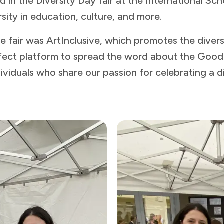
 in the Diversity Day fair at the International Sc
​ ​‍​‍‌‌​ ‌‌‌​‌​​‍ ‍‌ ‌​‌‍‌‌‌ ‍​‌ ‌​​ ‌‍​‍‌‍​‌‌ ​ ‌‍‌‌‌‌‌‌‌ ​‍‌‍ ​​ ‌​‍‌‌​ ​‍‌​‌‍‌ ​ ‌ ‌​‌ ‌‌‌‍‌​‌‍‍‌‌‍ ​‍‌‍‌‍‍‌‌‍‌​​ ‌​ ​‌‌‍‌‌‌‍‌‌​ ‌‍​ ‌‌‌‍​‌​ ‍​‌‍‌​​‍ ‌‌‍​ ‌‍‌‍​ ​‌‌‍‌​​‍ ‌​ ‌​​ ​​​ ​‍‌‍​‍​‍ ‌​ ‍​​ ​​​ ​ ​ ‍‌​‍ ‌‌‍​‌​ ​ ‌‍​‌​ ‍‌‌‍​ ​ ‌ ​ ‍​​ ‍​‌‍‌‌‌‍‌‍‌‍‌‍‌‍‌​​‍‌‍‌ ‌​‌ ‍‌‌ ​​‌‍‌‌​ ‌‌‍ ‍‌‍‌‌‌ ‌ ‌ ​ ‌‌​​‌‍ ‌ ​ ‌ ‌​​‍‌‍‌ ​​‌‍​‌‌ ‌​‌‍‍​​ ‌‌ ​ ‌‍‌‌‌‍​ ‌ ‌​‌‍‍‌‌‍ ‌‍ ‍‌ ​ ​‍‌‌​ ‌‌‌​​‍‌‌ ‌‍‍ ‌‍‌‌‌ ‍‌​‍‌‌​ ​ ‌​‌​​‍‌‌​ ​ ‌​‌​​‍‌‌​ ​‍​ ​‍​ ​ ​ ​‍​ ‌‌‌‍‌​​ ​‌​ ​​​ ‍‌‌‍‌‌‌‍‌​‌‍‌​​ ‍​​ ‌ ​‍‌‌​ ​‍​ ​‍​‍‌‌​ ‌‌‌​‌​​‍ ‍‌‍​ ‌‍ ‌‍ ‍‌ ‌​‌‍‌‌‌‍ ‍‌ ‌​​‍‌‌​ ‌‌‌​​‍‌‌ ‌‍‍ ‌‍‌‌‌ ‍‌​‍‌‌​ ​ ‌​‌​​‍‌‌​ ​ ‌​‌​​‍‌‌​ ​‍​ ​‍​ ​​​ ​‍‌‍​ ​ ​​‌‍‌‌​ ‍‌​ ‌‌​ ​‍​ ‌ ‌‍‌‌‌‍​ ​ ​ ​‍‌‌​ ​‍​ ​‍​‍‌‌​ ‌‌‌​‌​​‍ ‍‌‍​ ‌‍‍​‌‍‍‌‌‍ ​‌‍‌​‌ ​‍‌‍‌‌‌‍ ‍​‍‌‌​ ‌‌‌​​‍‌‌ ‌‍‍ ‌‍‌‌‌ ‍‌​‍‌‌​ ​ ‌​‌​​‍‌‌​ ​ ‌​‌​​‍‌‌​ ​‍​ ​‍​ ‍‌‌‍​‍​ ‌​​ ‌​​ ‌‌​ ‍‌‌‍​‌​ ‌​​ ​‍​ ‌‍​ ​ ​ ‌​​‍‌‌​ ​‍​ ​‍​‍‌‌​ ‌‌‌​‌​​‍ ‍‌ ‌​‌‍‌‌‌ ‍​‌ ‌​​‍‌‍‌ ​​‌‍‌‌‌ ​‍‌ ​ ‌ ​​‌‍‌‌‌‍​ ‌ ‌​‌‍‍‌‌ ‌‍‌‍‌‌​ ‌‌ ​​‌ ‌‌‌‍​‍‌‍ ​‌‍‍‌‌ ​ ‌‍‍​‌‍‌‌‌‍‌​​‍​‍‌ ‌
 fair was ArtInclusive, which promotes the diversit
perfect platform to spread the word about the G
‍‌‌​ ​ ‌​‌​​‍‌‌​ ​ ‌​‌​​‍‌‌​ ​‍​ ​‍‌‍​ ​ ‌‍​ ‍​​ ​ ​ ‌​‌‍​‍‌‍​‍‌‍‌​​ ​ ​ ‍​‌‍​‌‌‍‌‌​‍‌‌​ ​‍​ ​‍​‍‌‌​ ‌‌‌​‌​​‍ ‍‌‍​ ‌‍‍​‌‍‍‌‌‍ ​‌‍‌​‌ ​‍‌‍‌‌‌‍ ‍​‍‌‌​ ‌‌‌​​‍‌‌ ‌‍‍ ‌‍‌‌‌ ‍‌​‍‌‌​ ​ ‌​‌​​‍‌‌​ ​ ‌​‌​​‍‌‌​ ​‍​ ​‍​ ​ ‌‍​‍‌‍‌‌‌‍‌‍‌‍‌​​ ‍‌​ ‌ ‌‍​‍​ ‍‌​ ‌‍​ ​​‌‍​‍​‍‌‌​ ​‍​ ​‍​‍‌‌​ ‌‌‌​‌​​‍ ‍‌ ‌​‌‍‌‌‌ ‍​‌ ‌​​ ‌‍​‍‌‍​‌‌ ​ ‌‍‌‌‌‌‌‌‌ ​‍‌‍ ​​ ‌​‍‌‌​ ​‍‌​‌‍‌ ​ ‌ ‌​‌ ‌‌‌‍‌​‌‍‍‌‌‍ ​‍‌‍‌‍‍‌‌‍‌​​ ‌​ ​‌‌‍‌‌‌‍‌‌​ ‌‍​ ‌‌‌‍​‌​ ‍​‌‍‌​​‍ ‌‌‍​ ‌‍‌‍​ ​‌‌‍‌​​‍ ‌​ ‌​​ ​​​ ​‍‌‍​‍​‍ ‌​ ‍​​ ​​​ ​ ​ ‍‌​‍ ‌‌‍​‌​ ​ ‌‍​‌​ ‍‌‌‍​ ​ ‌ ​ ‍​​ ‍​‌‍‌‌‌‍‌‍‌‍‌‍‌‍‌​​‍‌‍‌ ‌​‌ ‍‌‌ ​​‌‍‌‌​ ‌‌‍ ‍‌‍‌‌‌ ‌ ‌ ​ ‌‌​​‌‍ ‌ ​ ‌ ‌​​‍‌‍‌ ​​‌‍​‌‌ ‌​‌‍‍​​ ‌‌ ​ ‌‍‌‌‌‍​ ‌ ‌​‌‍‍‌‌‍ ‌‍ ‍‌ ​ ​‍‌‌​ ‌‌‌​​‍‌‌ ‌‍‍ ‌‍‌‌‌ ‍‌​‍‌‌​ ​ ‌​‌​​‍‌‌​ ​ ‌​‌​​‍‌‌​ ​‍​ ​‍​ ​ ​ ​‍​ ‌‌‌‍‌​​ ​‌​ ​​​ ‍‌‌‍‌‌‌‍‌​‌‍‌​​ ‍​​ ‌ ​‍‌‌​ ​‍​ ​‍​‍‌‌​ ‌‌‌​‌​​‍ ‍‌‍​ ‌‍ ‌‍ ‍‌ ‌​‌‍‌‌‌‍ ‍‌ ‌​​‍‌‌​ ‌‌‌​​‍‌‌ ‌‍‍ ‌‍‌‌‌ ‍‌​‍‌‌​ ​ ‌​‌​​‍‌‌​ ​ ‌​‌​​‍‌‌​ ​‍​ ​‍‌‍​ ​ ‌‍​ ‍​​ ​ ​ ‌​‌‍​‍‌‍​‍‌‍‌​​ ​ ​ ‍​‌‍​‌‌‍‌‌​‍‌‌​ ​‍​ ​‍​‍‌‌​ ‌‌‌​‌​​‍ ‍‌‍​ ‌‍‍​‌‍‍‌‌‍ ​‌‍‌​‌ ​‍‌‍‌‌‌‍ ‍​‍‌‌​ ‌‌‌​​‍‌‌ ‌‍‍ ‌‍‌‌‌ ‍‌​‍‌‌​ ​ ‌​‌​​‍‌‌​ ​ ‌​‌​​‍‌‌​