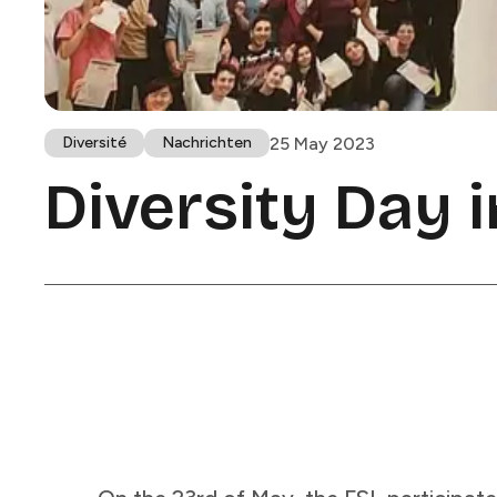
25 May 2023
Diversité​​​​‌ ‍ ​‍​‍‌‍ ‌ ​‍‌‍‍‌‌‍‌ ‌‍‍‌‌‍ ‍​‍​‍​ ‍‍​‍​‍‌ ​ ‌‍​‌‌‍ ‍‌‍‍‌‌ ‌​‌ ‍‌​‍ ‍‌‍‍‌‌‍ ​‍​‍​‍ ​​‍​‍‌‍‍​‌ ​‍‌‍‌‌‌‍‌‍​‍​‍​ ‍‍​‍​‍​‍ ‌ ​ ‌ ‌​‌ ‌‌‌‍‌​‌‍‍‌‌‍ ​‍ ‌‍‍‌‌‍ ‍‌ ‌​‌‍‌‌‌‍ ‍‌ ‌​​‍ ‌‍‌‌‌‍‌​‌‍‍‌‌ ‌​​‍ ‌‍ ‌‌‍ ‌‍‌​‌‍‌‌​ ‌‌ ​​‌ ​‍‌‍‌‌‌ ​ ‌‍‌‌‌‍ ‍‌ ‌​‌‍​‌‌ ‌​‌‍‍‌‌‍ ‌‍ ‍​ ‍ ‌‍‍‌‌‍‌​​ ‌​ ‍‌​ ‌‍‌‍‌​​ ​ ​ ​ ​ ​ ‌‍‌‌​ ‌ ​‍ ‌‌‍​ ​ ‍‌​ ‌‍‌‍‌​​‍ ‌​ ‌​‌‍​‍‌‍​ ​ ​‍​‍ ‌‌‍​‍​ ‌‍​ ‌ ​ ​ ​‍ ‌‌‍​ ​ ‍​​ ‍‌​ ​ ‌‍‌​‌‍​ ‌‍​‍‌‍‌​​ ‍‌‌‍​‍‌‍​ ‌‍‌‍​ ‍ ‌ ‌​‌ ‍‌‌ ​​‌‍‌‌​ ‌‌‍ ‍‌‍‌‌‌ ‌ ‌ ​ ‌​​ ‌‍​‌‌ ‌​‌‍‌‌‌‍‌ ‌‍ ‌ ​‍‌ ‍‌​ ‍ ‌ ​​‌‍​‌‌ ‌​‌‍‍​​ ‌‌‍ ‍‌‍​‌‌‍ ‌‌‍‌‌​ ‌‍​‍‌‍​‌‌ ​ ‌‍‌‌‌‌‌‌‌ ​‍‌‍ ​​ ‌​‍‌‌​ ​‍‌​‌‍‌ ​ ‌ ‌​‌ ‌‌‌‍‌​‌‍‍‌‌‍ ​‍‌‍‌‍‍‌‌‍‌​​ ‌​ ‍‌​ ‌‍‌‍‌​​ ​ ​ ​ ​ ​ ‌‍‌‌​ ‌ ​‍ ‌‌‍​ ​ ‍‌​ ‌‍‌‍‌​​‍ ‌​ ‌​‌‍​‍‌‍​ ​ ​‍​‍ ‌‌‍​‍​ ‌‍​ ‌ ​ ​ ​‍ ‌‌‍​ ​ ‍​​ ‍‌​ ​ ‌‍‌​‌‍​ ‌‍​‍‌‍‌​​ ‍‌‌‍​‍‌‍​ ‌‍‌‍​‍‌‍‌ ‌​‌ ‍‌‌ ​​‌‍‌‌​ ‌‌‍ ‍‌‍‌‌‌ ‌ ‌ ​ ‌​​ ‌‍​‌‌ ‌​‌‍‌‌‌‍‌ ‌‍ ‌ ​‍‌ ‍‌​‍‌‍‌ ​​‌‍​‌‌ ‌​‌‍‍​​ ‌‌‍ ‍‌‍​‌‌‍ ‌‌‍‌‌​‍‌‍‌ ​​‌‍‌‌‌ ​‍‌ ​ ‌ ​​‌‍‌‌‌‍​ ‌ ‌​‌‍‍‌‌ ‌‍‌‍‌‌​ ‌‌ ​​‌ ‌‌‌‍​‍‌‍ ​‌‍‍‌‌ ​ ‌‍‍​‌‍‌‌‌‍‌​​‍​‍‌ ‌
Nachrichten​​​​‌ ‍ ​‍​‍‌‍ ‌ ​‍‌‍‍‌‌‍‌ ‌‍‍‌‌‍ ‍​‍​‍​ ‍‍​‍​‍‌ ​ ‌‍​‌‌‍ ‍‌‍‍‌‌ ‌​‌ ‍‌​‍ ‍‌‍‍‌‌‍ ​‍​‍​‍ ​​‍​‍‌‍‍​‌ ​‍‌‍‌‌‌‍‌‍​‍​‍​ ‍‍​‍​‍​‍ ‌ ​ ‌ ‌​‌ ‌‌‌‍‌​‌‍‍‌‌‍ ​‍ ‌‍‍‌‌‍ ‍‌ ‌​‌‍‌‌‌‍ ‍‌ ‌​​‍ ‌‍‌‌‌‍‌​‌‍‍‌‌ ‌​​‍ ‌‍ ‌‌‍ ‌‍‌​‌‍‌‌​ ‌‌ ​​‌ ​‍‌‍‌‌‌ ​ ‌‍‌‌‌‍ ‍‌ ‌​‌‍​‌‌ ‌​‌‍‍‌‌‍ ‌‍ ‍​ ‍ ‌‍‍‌‌‍‌​​ ‌​ ​​‌‍‌‌​ ‌​​ ‌ ​ ​ ​ ​‌‌‍​‌‌‍​ ​‍ ‌​ ‍​​ ​‍​ ‌ ​ ‌‌​‍ ‌​ ‌​​ ‌‌‌‍​‍​ ‌ ​‍ ‌​ ‍​​ ‍​​ ‌‍​ ‌‍​‍ ‌​ ​‍​ ​‌‌‍​‍​ ‍​‌‍‌​​ ​​​ ​‌​ ​​​ ‌​​ ‌‌​ ‌‌‌‍‌​​ ‍ ‌ ‌​‌ ‍‌‌ ​​‌‍‌‌​ ‌‌‍ ‍‌‍‌‌‌ ‌ ‌ ​ ‌​​ ‌‍​‌‌ ‌​‌‍‌‌‌‍‌ ‌‍ ‌ ​‍‌ ‍‌​ ‍ ‌ ​​‌‍​‌‌ ‌​‌‍‍​​ ‌‌‍ ‍‌‍​‌‌‍ ‌‌‍‌‌​ ‌‍​‍‌‍​‌‌ ​ ‌‍‌‌‌‌‌‌‌ ​‍‌‍ ​​ ‌​‍‌‌​ ​‍‌​‌‍‌ ​ ‌ ‌​‌ ‌‌‌‍‌​‌‍‍‌‌‍ ​‍‌‍‌‍‍‌‌‍‌​​ ‌​ ​​‌‍‌‌​ ‌​​ ‌ ​ ​ ​ ​‌‌‍​‌‌‍​ ​‍ ‌​ ‍​​ ​‍​ ‌ ​ ‌‌​‍ ‌​ ‌​​ ‌‌‌‍​‍​ ‌ ​‍ ‌​ ‍​​ ‍​​ ‌‍​ ‌‍​‍ ‌​ ​‍​ ​‌‌‍​‍​ ‍​‌‍‌​​ ​​​ ​‌​ ​​​ ‌​​ ‌‌​ ‌‌‌‍‌​​‍‌‍‌ ‌​‌ ‍‌‌ ​​‌‍‌‌​ ‌‌‍ ‍‌‍‌‌‌ ‌ ‌ ​ ‌​​ ‌‍​‌‌ ‌​‌‍‌‌‌‍‌ ‌‍ ‌ ​‍‌ ‍‌​‍‌‍‌ ​​‌‍​‌‌ ‌​‌‍‍​​ ‌‌‍ ‍‌‍​‌‌‍ ‌‌‍‌‌​‍‌‍‌ ​​‌‍‌‌‌ ​‍‌ ​ ‌ ​​‌‍‌‌‌‍​ ‌ ‌​‌‍‍‌‌ ‌‍‌‍‌‌​ ‌‌ ​​‌ ‌‌‌‍​‍‌‍ ​‌‍‍‌‌ ​ ‌‍‍​‌‍‌‌‌‍‌​​‍​‍‌ ‌
Diversity Day in Luxembourg​​​​‌ ‍ ​‍​‍‌‍ ‌ ​‍‌‍‍‌‌‍‌ ‌‍‍‌‌‍ ‍​‍​‍​ ‍‍​‍​‍‌ ​ ‌‍​‌‌‍ ‍‌‍‍‌‌ ‌​‌ ‍‌​‍ ‍‌‍‍‌‌‍ ​‍​‍​‍ ​​‍​‍‌‍‍​‌ ​‍‌‍‌‌‌‍‌‍​‍​‍​ ‍‍​‍​‍​‍ ‌ ​ ‌ ‌​‌ ‌‌‌‍‌​‌‍‍‌‌‍ ​‍ ‌‍‍‌‌‍ ‍‌ ‌​‌‍‌‌‌‍ ‍‌ ‌​​‍ ‌‍‌‌‌‍‌​‌‍‍‌‌ ‌​​‍ ‌‍ ‌‌‍ ‌‍‌​‌‍‌‌​ ‌‌ ​​‌ ​‍‌‍‌‌‌ ​ ‌‍‌‌‌‍ ‍‌ ‌​‌‍​‌‌ ‌​‌‍‍‌‌‍ ‌‍ ‍​ ‍ ‌‍‍‌‌‍‌​​ ‌​ ​‌‌‍‌‌‌‍‌‌​ ‌‍​ ‌‌‌‍​‌​ ‍​‌‍‌​​‍ ‌‌‍​ ‌‍‌‍​ ​‌‌‍‌​​‍ ‌​ ‌​​ ​​​ ​‍‌‍​‍​‍ ‌​ ‍​​ ​​​ ​ ​ ‍‌​‍ ‌‌‍​‌​ ​ ‌‍​‌​ ‍‌‌‍​ ​ ‌ ​ ‍​​ ‍​‌‍‌‌‌‍‌‍‌‍‌‍‌‍‌​​ ‍ ‌ ‌​‌ ‍‌‌ ​​‌‍‌‌​ ‌‌‍ ‍‌‍‌‌‌ ‌ ‌ ​ ‌‌​​‌