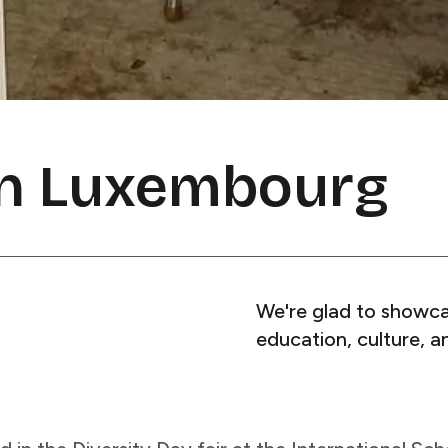
‍ ‌ ​ ‌ ‌​​ ‍ ‌ ​​‌‍​‌‌ ‌​‌‍‍​​ ‌‌ ‌​‌‍‍‌‌ ‌​‌‍ ​‌‍‌‌​ ‌‍​‍‌‍​‌‌ ​ ‌‍‌‌‌‌‌‌‌ ​‍‌‍ ​​ ‌​‍‌‌​ ​‍‌​‌‍‌ ​ ‌ ‌​‌ ‌‌‌‍‌​‌‍‍‌‌‍ ​‍‌‍‌‍‍‌‌‍‌​​ ‌​ ​‌‌‍‌‌‌‍‌‌​ ‌‍​ ‌‌‌‍​‌​ ‍​‌‍‌​​‍ ‌‌‍​ ‌‍‌‍​ ​‌‌‍‌​​‍ ‌​ ‌​​ ​​​ ​‍‌‍​‍​‍ ‌​ ‍​​ ​​​ ​ ​ ‍‌​‍ ‌‌‍​‌​ ​ ‌‍​‌​ ‍‌‌‍​ ​ ‌ ​ ‍​​ ‍​‌‍‌‌‌‍‌‍‌‍‌‍‌‍‌​​‍‌‍‌ ‌​‌ ‍‌‌ ​​‌‍‌‌​ ‌‌‍ ‍‌‍‌‌‌ ‌ ‌ ​ ‌‌​​‌‍ ‌ ​ ‌ ‌​​‍‌‍‌ ​​‌‍​‌‌ ‌​‌‍‍​​ ‌‌ ‌​‌‍‍‌‌ ‌​‌‍ ​‌‍‌‌​‍‌‍‌ ​​‌‍‌‌‌ ​‍‌ ​ ‌ ​​‌‍‌‌‌‍​ ‌ ‌​‌‍‍‌‌ ‌‍‌‍‌‌​ ‌‌ ​​‌ ‌‌‌‍​‍‌‍ ​‌‍‍‌‌ ​ ‌‍‍​‌‍‌‌‌‍‌​​‍​‍‌ ‌
We're glad to showcas
education, culture, and more. ​​​​‌ ‍ ​‍​‍‌‍ ‌ ​‍‌‍‍‌‌‍‌ ‌‍‍‌‌‍ ‍​‍​‍​ ‍‍​‍​‍‌ ​ ‌‍​‌‌‍ ‍‌‍‍‌‌ ‌​‌ ‍‌​‍ ‍‌‍‍‌‌‍ ​‍​‍​‍ ​​‍​‍‌‍‍​‌ ​‍‌‍‌‌‌‍‌‍​‍​‍​ ‍‍​‍​‍​‍ ‌ ​ ‌ ‌​‌ ‌‌‌‍‌​‌‍‍‌‌‍ ​‍ ‌‍‍‌‌‍ ‍‌ ‌​‌‍‌‌‌‍ ‍‌ ‌​​‍ ‌‍‌‌‌‍‌​‌‍‍‌‌ ‌​​‍ ‌‍ ‌‌‍ ‌‍‌​‌‍‌‌​ ‌‌ ​​‌ ​‍‌‍‌‌‌ ​ ‌‍‌‌‌‍ ‍‌ ‌​‌‍​‌‌ ‌​‌‍‍‌‌‍ ‌‍ ‍​ ‍ ‌‍‍‌‌‍‌​​ ‌​ ​‌‌‍‌‌‌‍‌‌​ ‌‍​ ‌‌‌‍​‌​ ‍​‌‍‌​​‍ ‌‌‍​ ‌‍‌‍​ ​‌‌‍‌​​‍ ‌​ ‌​​ ​​​ ​‍‌‍​‍​‍ ‌​ ‍​​ ​​​ ​ ​ ‍‌​‍ ‌‌‍​‌​ ​ ‌‍​‌​ ‍‌‌‍​ ​ ‌ ​ ‍​​ ‍​‌‍‌‌‌‍‌‍‌‍‌‍‌‍‌​​ ‍ ‌ ‌​‌ ‍‌‌ ​​‌‍‌‌​ ‌‌‍ ‍‌‍‌‌‌ ‌ ‌ ​ ‌‌​​‌‍ ‌ ​ ‌ ‌​​ ‍ ‌ ​​‌‍​‌‌ ‌​‌‍‍​​ ‌‌‍‌​‌‍‌‌‌ ​ ‌‍​ ‌ ​‍‌‍‍‌‌ ​​‌ ‌​‌‍‍‌‌‍ ‌‍ ‍​ ‌‍​‍‌‍​‌‌ ​ ‌‍‌‌‌‌‌‌‌ ​‍‌‍ ​​ ‌​‍‌‌​ ​‍‌​‌‍‌ ​ ‌ ‌​‌ ‌‌‌‍‌​‌‍‍‌‌‍ ​‍‌‍‌‍‍‌‌‍‌​​ ‌​ ​‌‌‍‌‌‌‍‌‌​ ‌‍​ ‌‌‌‍​‌​ ‍​‌‍‌​​‍ ‌‌‍​ ‌‍‌‍​ ​‌‌‍‌​​‍ ‌​ ‌​​ ​​​ ​‍‌‍​‍​‍ ‌​ ‍​​ ​​