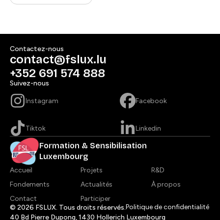
Contactez-nous​​​​‌ ‍ ​‍​‍‌‍ ‌ ​‍‌‍‍‌‌‍‌ ‌‍‍‌‌‍ ‍​‍​‍​ ‍‍​‍​‍‌ ​ ‌‍​‌‌‍ ‍‌‍‍‌‌ ‌​‌ ‍‌​‍ ‍‌‍‍‌‌‍ ​‍​‍​‍ ​​‍​‍‌‍‍​‌ ​‍‌‍‌‌‌‍‌‍​‍​‍​ ‍‍​‍​‍​‍ ‌ ​ ‌ ‌​‌ ‌‌‌‍‌​‌‍‍‌‌‍ ​‍ ‌‍‍‌‌‍ ‍‌ ‌​‌‍‌‌‌‍ ‍‌ ‌​​‍ ‌‍‌‌‌‍‌​‌‍‍‌‌ ‌​​‍ ‌‍ ‌‌‍ ‌‍‌​‌‍‌‌​ ‌‌ ​​‌ ​‍‌‍‌‌‌ ​ ‌‍‌‌‌‍ ‍‌ ‌​‌‍​‌‌ ‌​‌‍‍‌‌‍ ‌‍ ‍​ ‍ ‌‍‍‌‌‍‌​​ ‌​ ​​‌‍​ ‌‍​‌​ ‌‍‌‍​‍​ ‌‌​ ​‍‌‍​ ​‍ ‌‌‍‌​​ ‌‍​ ​‌‌‍​‍​‍ ‌​ ‌​​ ‌‌‌‍‌‌​ ‌‍​‍ ‌​ ‍​​ ‌ ‌‍​‌​ ‌​​‍ ‌​ ‌‌‌‍‌‌​ ​ ​ ‌‍​ ‌​‌‍‌‌​ ‌‍​ ​​‌‍​‌​ ‌‍​ ​‍​ ​ ​ ‍ ‌ ‌​‌ ‍‌‌ ​​‌‍‌‌​ ‌‌ ​ ‌‍‍‌‌ ‌​‌‍‌‌‌‌​ ‌‍‌‌‌ ‌​‌ ‌​‌‍‍‌‌‍ ‍‌‍‌ ‌ ​ ​ ‍ ‌ ​​‌‍​‌‌ ‌​‌‍‍​​ ‌‌‍‌‍‌‍ ‌‍ ‌ ‌​‌‍‌‌‌ ​‍​‍ ‍‌‍​ ‌‍ ‌‍ ‍‌ ‌​‌‍​‌‌‍​ ‌ ‌​‌​‍​‌‍‌‌‌‍​‌‌‍‌​‌‍‍‌‌‍ ‍‌‍‌ ​ ‌‍​‍‌‍​‌‌ ​ ‌‍‌‌‌‌‌‌‌ ​‍‌‍ ​​ ‌​‍‌‌​ ​‍‌​‌‍‌ ​ ‌ ‌​‌ ‌‌‌‍‌​‌‍‍‌‌‍ ​‍‌‍‌‍‍‌‌‍‌​​ ‌​ ​​‌‍​ ‌‍​‌​ ‌‍‌‍​‍​ ‌‌​ ​‍‌‍​ ​‍ ‌‌‍‌​​ ‌‍​ ​‌‌‍​‍​‍ ‌​ ‌​​ ‌‌‌‍‌‌​ ‌‍​‍ ‌​ ‍​​ ‌ ‌‍​‌​ ‌​​‍ ‌​ ‌‌‌‍‌‌​ ​ ​ ‌‍​ ‌​‌‍‌‌​ ‌‍​ ​​‌‍​‌​ ‌‍​ ​‍​ ​ ​‍‌‍‌ ‌​‌ ‍‌‌ ​​‌‍‌‌​ ‌‌ ​ ‌‍‍‌‌ ‌​‌‍‌‌‌‌​ ‌‍‌‌‌ ‌​‌ ‌​‌‍‍‌‌‍ ‍‌‍‌ ‌ ​ ​‍‌‍‌ ​​‌‍​‌‌ ‌​‌‍‍​​ ‌‌‍‌‍‌‍ ‌‍ ‌ ‌​‌‍‌‌‌ ​‍​‍ ‍‌‍​ ‌‍ ‌‍ ‍‌ ‌​‌‍​‌‌‍​ ‌ ‌​‌​‍​‌‍‌‌‌‍​‌‌‍‌​‌‍‍‌‌‍ ‍‌‍‌ ​‍‌‍‌ ​​‌‍‌‌‌ ​‍‌ ​ ‌ ​​‌‍‌‌‌‍​ ‌ ‌​‌‍‍‌‌ ‌‍‌‍‌‌​ ‌‌ ​​‌ ‌‌‌‍​‍‌‍ ​‌‍‍‌‌ ​ ‌‍‍​‌‍‌‌‌‍‌​​‍​‍‌ ‌
contact@fslux.lu
+352 691 574 888​​​​‌ ‍ ​‍​‍‌‍ ‌ ​‍‌‍‍‌‌‍‌ ‌‍‍‌‌‍ ‍​‍​‍​ ‍‍​‍​‍‌ ​ ‌‍​‌‌‍ ‍‌‍‍‌‌ ‌​‌ ‍‌​‍ ‍‌‍‍‌‌‍ ​‍​‍​‍ ​​‍​‍‌‍‍​‌ ​‍‌‍‌‌‌‍‌‍​‍​‍​ ‍‍​‍​‍​‍ ‌ ​ ‌ ‌​‌ ‌‌‌‍‌​‌‍‍‌‌‍ ​‍ ‌‍‍‌‌‍ ‍‌ ‌​‌‍‌‌‌‍ ‍‌ ‌​​‍ ‌‍‌‌‌‍‌​‌‍‍‌‌ ‌​​‍ ‌‍ ‌‌‍ ‌‍‌​‌‍‌‌​ ‌‌ ​​‌ ​‍‌‍‌‌‌ ​ ‌‍‌‌‌‍ ‍‌ ‌​‌‍​‌‌ ‌​‌‍‍‌‌‍ ‌‍ ‍​ ‍ ‌‍‍‌‌‍‌​​ ‌​ ​​‌‍​ ‌‍​‌​ ‌‍‌‍​‍​ ‌‌​ ​‍‌‍​ ​‍ ‌‌‍‌​​ ‌‍​ ​‌‌‍​‍​‍ ‌​ ‌​​ ‌‌‌‍‌‌​ ‌‍​‍ ‌​ ‍​​ ‌ ‌‍​‌​ ‌​​‍ ‌​ ‌‌‌‍‌‌​ ​ ​ ‌‍​ ‌​‌‍‌‌​ ‌‍​ ​​‌‍​‌​ ‌‍​ ​‍​ ​ ​ ‍ ‌ ‌​‌ ‍‌‌ ​​‌‍‌‌​ ‌‌ ​ ‌‍‍‌‌ ‌​‌‍‌‌‌‌​ ‌‍‌‌‌ ‌​‌ ‌​‌‍‍‌‌‍ ‍‌‍‌ ‌ ​ ​ ‍ ‌ ​​‌‍​‌‌ ‌​‌‍‍​​ ‌‌‍​‍‌ ​‍‌‍​‌‌‍ ‍‌‍‌​‌‍‍‌‌‍ ‍‌‍‌ ​‍ ‍‌‍​ ‌‍ ‌‍ ‍‌ ‌​‌‍​‌‌‍​ ‌ ‌​‌​‍‌‌‍ ‍‌‍‌‍‌‍ ​‍ ‍‌ ​​‌‍‍​‌‍ ‌‍ ‍‌‍‌‌​ ‌‍​‍‌‍​‌‌ ​ ‌‍‌‌‌‌‌‌‌ ​‍‌‍ ​​ ‌​‍‌‌​ ​‍‌​‌‍‌ ​ ‌ ‌​‌ ‌‌‌‍‌​‌‍‍‌‌‍ ​‍‌‍‌‍‍‌‌‍‌​​ ‌​ ​​‌‍​ ‌‍​‌​ ‌‍‌‍​‍​ ‌‌​ ​‍‌‍​ ​‍ ‌‌‍‌​​ ‌‍​ ​‌‌‍​‍​‍ ‌​ ‌​​ ‌‌‌‍‌‌​ ‌‍​‍ ‌​ ‍​​ ‌ ‌‍​‌​ ‌​​‍ ‌​ ‌‌‌‍‌‌​ ​ ​ ‌‍​ ‌​‌‍‌‌​ ‌‍​ ​​‌‍​‌​ ‌‍​ ​‍​ ​ ​‍‌‍‌ ‌​‌ ‍‌‌ ​​‌‍‌‌​ ‌‌ ​ ‌‍‍‌‌ ‌​‌‍‌‌‌‌​ ‌‍‌‌‌ ‌​‌ ‌​‌‍‍‌‌‍ ‍‌‍‌ ‌ ​ ​‍‌‍‌ ​​‌‍​‌‌ ‌​‌‍‍​​ ‌‌‍​‍‌ ​‍‌‍​‌‌‍ ‍‌‍‌​‌‍‍‌‌‍ ‍‌‍‌ ​‍ ‍‌‍​ ‌‍ ‌‍ ‍‌ ‌​‌‍​‌‌‍​ ‌ ‌​‌​‍‌‌‍ ‍‌‍‌‍‌‍ ​‍ ‍‌ ​​‌‍‍​‌‍ ‌‍ ‍‌‍‌‌​‍‌‍‌ ​​‌‍‌‌‌ ​‍‌ ​ ‌ ​​‌‍‌‌‌‍​ ‌ ‌​‌‍‍‌‌ ‌‍‌‍‌‌​ ‌‌ ​​‌ ‌‌‌‍​‍‌‍ ​‌‍‍‌‌ ​ ‌‍‍​‌‍‌‌‌‍‌​​‍​‍‌ ‌
Suivez-nous​​​​‌ ‍ ​‍​‍‌‍ ‌ ​‍‌‍‍‌‌‍‌ ‌‍‍‌‌‍ ‍​‍​‍​ ‍‍​‍​‍‌ ​ ‌‍​‌‌‍ ‍‌‍‍‌‌ ‌​‌ ‍‌​‍ ‍‌‍‍‌‌‍ ​‍​‍​‍ ​​‍​‍‌‍‍​‌ ​‍‌‍‌‌‌‍‌‍​‍​‍​ ‍‍​‍​‍​‍ ‌ ​ ‌ ‌​‌ ‌‌‌‍‌​‌‍‍‌‌‍ ​‍ ‌‍‍‌‌‍ ‍‌ ‌​‌‍‌‌‌‍ ‍‌ ‌​​‍ ‌‍‌‌‌‍‌​‌‍‍‌‌ ‌​​‍ ‌‍ ‌‌‍ ‌‍‌​‌‍‌‌​ ‌‌ ​​‌ ​‍‌‍‌‌‌ ​ ‌‍‌‌‌‍ ‍‌ ‌​‌‍​‌‌ ‌​‌‍‍‌‌‍ ‌‍ ‍​ ‍ ‌‍‍‌‌‍‌​​ ‌​ ​​‌‍​ ‌‍​‌​ ‌‍‌‍​‍​ ‌‌​ ​‍‌‍​ ​‍ ‌‌‍‌​​ ‌‍​ ​‌‌‍​‍​‍ ‌​ ‌​​ ‌‌‌‍‌‌​ ‌‍​‍ ‌​ ‍​​ ‌ ‌‍​‌​ ‌​​‍ ‌​ ‌‌‌‍‌‌​ ​ ​ ‌‍​ ‌​‌‍‌‌​ ‌‍​ ​​‌‍​‌​ ‌‍​ ​‍​ ​ ​ ‍ ‌ ‌​‌ ‍‌‌ ​​‌‍‌‌​ ‌‌ ​ ‌‍‍‌‌ ‌​‌‍‌‌‌‌​ ‌‍‌‌‌ ‌​‌ ‌​‌‍‍‌‌‍ ‍‌‍‌ ‌ ​ ​ ‍ ‌ ​​‌‍​‌‌ ‌​‌‍‍​​ ‌‌‍‌‍‌‍ ‌‍ ‌ ‌​‌‍‌‌‌ ​‍​‍ ‍‌ ​ ‌‍ ‌‍​ ‌‍‍‌‌‍​‌‌‍ ​‌​‍​‌‍‌‌‌‍​‌‌‍‌​‌‍‍‌‌‍ ‍‌‍‌ ​ ‌‍​‍‌‍​‌‌ ​ ‌‍‌‌‌‌‌‌‌ ​‍‌‍ ​​ ‌​‍‌‌​ ​‍‌​‌‍‌ ​ ‌ ‌​‌ ‌‌‌‍‌​‌‍‍‌‌‍ ​‍‌‍‌‍‍‌‌‍‌​​ ‌​ ​​‌‍​ ‌‍​‌​ ‌‍‌‍​‍​ ‌‌​ ​‍‌‍​ ​‍ ‌‌‍‌​​ ‌‍​ ​‌‌‍​‍​‍ ‌​ ‌​​ ‌‌‌‍‌‌​ ‌‍​‍ ‌​ ‍​​ ‌ ‌‍​‌​ ‌​​‍ ‌​ ‌‌‌‍‌‌​ ​ ​ ‌‍​ ‌​‌‍‌‌​ ‌‍​ ​​‌‍​‌​ ‌‍​ ​‍​ ​ ​‍‌‍‌ ‌​‌ ‍‌‌ ​​‌‍‌‌​ ‌‌ ​ ‌‍‍‌‌ ‌​‌‍‌‌‌‌​ ‌‍‌‌‌ ‌​‌ ‌​‌‍‍‌‌‍ ‍‌‍‌ ‌ ​ ​‍‌‍‌ ​​‌‍​‌‌ ‌​‌‍‍​​ ‌‌‍‌‍‌‍ ‌‍ ‌ ‌​‌‍‌‌‌ ​‍​‍ ‍‌ ​ ‌‍ ‌‍​ ‌‍‍‌‌‍​‌‌‍ ​‌​‍​‌‍‌‌‌‍​‌‌‍‌​‌‍‍‌‌‍ ‍‌‍‌ ​‍‌‍‌ ​​‌‍‌‌‌ ​‍‌ ​ ‌ ​​‌‍‌‌‌‍​ ‌ ‌​‌‍‍‌‌ ‌‍‌‍‌‌​ ‌‌ ​​‌ ‌‌‌‍​‍‌‍ ​‌‍‍‌‌ ​ ‌‍‍​‌‍‌‌‌‍‌​​‍​‍‌ ‌
Instagram​​​​‌ ‍ ​‍​‍‌‍ ‌ ​‍‌‍‍‌‌‍‌ ‌‍‍‌‌‍ ‍​‍​‍​ ‍‍​‍​‍‌ ​ ‌‍​‌‌‍ ‍‌‍‍‌‌ ‌​‌ ‍‌​‍ ‍‌‍‍‌‌‍ ​‍​‍​‍ ​​‍​‍‌‍‍​‌ ​‍‌‍‌‌‌‍‌‍​‍​‍​ ‍‍​‍​‍​‍ ‌ ​ ‌ ‌​‌ ‌‌‌‍‌​‌‍‍‌‌‍ ​‍ ‌‍‍‌‌‍ ‍‌ ‌​‌‍‌‌‌‍ ‍‌ ‌​​‍ ‌‍‌‌‌‍‌​‌‍‍‌‌ ‌​​‍ ‌‍ ‌‌‍ ‌‍‌​‌‍‌‌​ ‌‌ ​​‌ ​‍‌‍‌‌‌ ​ ‌‍‌‌‌‍ ‍‌ ‌​‌‍​‌‌ ‌​‌‍‍‌‌‍ ‌‍ ‍​ ‍ ‌‍‍‌‌‍‌​​ ‌​ ​​‌‍​ ‌‍​‌​ ‌‍‌‍​‍​ ‌‌​ ​‍‌‍​ ​‍ ‌‌‍‌​​ ‌‍​ ​‌‌‍​‍​‍ ‌​ ‌​​ ‌‌‌‍‌‌​ ‌‍​‍ ‌​ ‍​​ ‌ ‌‍​‌​ ‌​​‍ ‌​ ‌‌‌‍‌‌​ ​ ​ ‌‍​ ‌​‌‍‌‌​ ‌‍​ ​​‌‍​‌​ ‌‍​ ​‍​ ​ ​ ‍ ‌ ‌​‌ ‍‌‌ ​​‌‍‌‌​ ‌‌ ​ ‌‍‍‌‌ ‌​‌‍‌‌‌‌​ ‌‍‌‌‌ ‌​‌ ‌​‌‍‍‌‌‍ ‍‌‍‌ ‌ ​ ​ ‍ ‌ ​​‌‍​‌‌ ‌​‌‍‍​​ ‌‌ ​ ‌‍ ‌‍​ ‌‍‍‌‌‍​‌‌‍ ​‌​ ​‌‍‍‌‌‍ ‍‌‍‍ ‌ ​ ​‍‌‌​ ‌‌‌​​‍‌‌ ‌‍‍ ‌‍‌‌‌ ‍‌​‍‌‌​ ​ ‌​‌​​‍‌‌​ ​ ‌​‌​​‍‌‌​ ​‍​ ​‍​ ​‍‌‍‌‌‌‍​‍‌‍‌‌‌‍‌‌​ ​‌​ ‌​‌‍​ ‌‍​ ‌‍‌‌‌‍​‍​ ‌‌​‍‌‌​ ​‍​ ​‍​‍‌‌​ ‌‌‌​‌​​‍ ‍‌ ​​‌‍ ​‌‍​‌‌ ‌​‌‍‌‍‌‍ ‌ ​‍‌‍ ‌​ ‌‍​‍‌‍​‌‌ ​ ‌‍‌‌‌‌‌‌‌ ​‍‌‍ ​​ ‌​‍‌‌​ ​‍‌​‌‍‌ ​ ‌ ‌​‌ ‌‌‌‍‌​‌‍‍‌‌‍ ​‍‌‍‌‍‍‌‌‍‌​​ ‌​ ​​‌‍​ ‌‍​‌​ ‌‍‌‍​‍​ ‌‌​ ​‍‌‍​ ​‍ ‌‌‍‌​​ ‌‍​ ​‌‌‍​‍​‍ ‌​ ‌​​ ‌‌‌‍‌‌​ ‌‍​‍ ‌​ ‍​​ ‌ ‌‍​‌​ ‌​​‍ ‌​ ‌‌‌‍‌‌​ ​ ​ ‌‍​ ‌​‌‍‌‌​ ‌‍​ ​​‌‍​‌​ ‌‍​ ​‍​ ​ ​‍‌‍‌ ‌​‌ ‍‌‌ ​​‌‍‌‌​ ‌‌ ​ ‌‍‍‌‌ ‌​‌‍‌‌‌‌​ ‌‍‌‌‌ ‌​‌ ‌​‌‍‍‌‌‍ ‍‌‍‌ ‌ ​ ​‍‌‍‌ ​​‌‍​‌‌ ‌​‌‍‍​​ ‌‌ ​ ‌‍ ‌‍​ ‌‍‍‌‌‍​‌‌‍ ​‌​ ​‌‍‍‌‌‍ ‍‌‍‍ ‌ ​ ​‍‌‌​ ‌‌‌​​‍‌‌ ‌‍‍ ‌‍‌‌‌ ‍‌​‍‌‌​ ​ ‌​‌​​‍‌‌​ ​ ‌​‌​​‍‌‌​ ​‍​ ​‍​ ​‍‌‍‌‌‌‍​‍‌‍‌‌‌‍‌‌​ ​‌​ ‌​‌‍​ ‌‍​ ‌‍‌‌‌‍​‍​ ‌‌​‍‌‌​ ​‍​ ​‍​‍‌‌​ ‌‌‌​‌​​‍ ‍‌ ​​‌‍ ​‌‍​‌‌ ‌​‌‍‌‍‌‍ ‌ ​‍‌‍ ‌​‍‌‍‌ ​​‌‍‌‌‌ ​‍‌ ​ ‌ ​​‌‍‌‌‌‍​ ‌ ‌​‌‍‍‌‌ ‌‍‌‍‌‌​ ‌‌ ​​‌ ‌‌‌‍​‍‌‍ ​‌‍‍‌‌ ​ ‌‍‍​‌‍‌‌‌‍‌​​‍​‍‌ ‌
Facebook​​​​‌ ‍ ​‍​‍‌‍ ‌ ​‍‌‍‍‌‌‍‌ ‌‍‍‌‌‍ ‍​‍​‍​ ‍‍​‍​‍‌ ​ ‌‍​‌‌‍ ‍‌‍‍‌‌ ‌​‌ ‍‌​‍ ‍‌‍‍‌‌‍ ​‍​‍​‍ ​​‍​‍‌‍‍​‌ ​‍‌‍‌‌‌‍‌‍​‍​‍​ ‍‍​‍​‍​‍ ‌ ​ ‌ ‌​‌ ‌‌‌‍‌​‌‍‍‌‌‍ ​‍ ‌‍‍‌‌‍ ‍‌ ‌​‌‍‌‌‌‍ ‍‌ ‌​​‍ ‌‍‌‌‌‍‌​‌‍‍‌‌ ‌​​‍ ‌‍ ‌‌‍ ‌‍‌​‌‍‌‌​ ‌‌ ​​‌ ​‍‌‍‌‌‌ ​ ‌‍‌‌‌‍ ‍‌ ‌​‌‍​‌‌ ‌​‌‍‍‌‌‍ ‌‍ ‍​ ‍ ‌‍‍‌‌‍‌​​ ‌​ ​​‌‍​ ‌‍​‌​ ‌‍‌‍​‍​ ‌‌​ ​‍‌‍​ ​‍ ‌‌‍‌​​ ‌‍​ ​‌‌‍​‍​‍ ‌​ ‌​​ ‌‌‌‍‌‌​ ‌‍​‍ ‌​ ‍​​ ‌ ‌‍​‌​ ‌​​‍ ‌​ ‌‌‌‍‌‌​ ​ ​ ‌‍​ ‌​‌‍‌‌​ ‌‍​ ​​‌‍​‌​ ‌‍​ ​‍​ ​ ​ ‍ ‌ ‌​‌ ‍‌‌ ​​‌‍‌‌​ ‌‌ ​ ‌‍‍‌‌ ‌​‌‍‌‌‌‌​ ‌‍‌‌‌ ‌​‌ ‌​‌‍‍‌‌‍ ‍‌‍‌ ‌ ​ ​ ‍ ‌ ​​‌‍​‌‌ ‌​‌‍‍​​ ‌‌ ​ ‌‍ ‌‍​ ‌‍‍‌‌‍​‌‌‍ ​‌​ ​‌‍‍‌‌‍ ‍‌‍‍ ‌ ​ ​‍‌‌​ ‌‌‌​​‍‌‌ ‌‍‍ ‌‍‌‌‌ ‍‌​‍‌‌​ ​ ‌​‌​​‍‌‌​ ​ ‌​‌​​‍‌‌​ ​‍​ ​‍​ ‍​​ ​ ‌‍‌‍‌‍​ ‌‍‌​​ ‌‌​ ‍‌​ ‌ ​ ‍‌‌‍​‍​ ​ ‌‍​‍​‍‌‌​ ​‍​ ​‍​‍‌‌​ ‌‌‌​‌​​‍ ‍‌ ​​‌‍ ​‌‍​‌‌ ‌​‌‍‌‍‌‍ ‌ ​‍‌‍ ‌​ ‌‍​‍‌‍​‌‌ ​ ‌‍‌‌‌‌‌‌‌ ​‍‌‍ ​​ ‌​‍‌‌​ ​‍‌​‌‍‌ ​ ‌ ‌​‌ ‌‌‌‍‌​‌‍‍‌‌‍ ​‍‌‍‌‍‍‌‌‍‌​​ ‌​ ​​‌‍​ ‌‍​‌​ ‌‍‌‍​‍​ ‌‌​ ​‍‌‍​ ​‍ ‌‌‍‌​​ ‌‍​ ​‌‌‍​‍​‍ ‌​ ‌​​ ‌‌‌‍‌‌​ ‌‍​‍ ‌​ ‍​​ ‌ ‌‍​‌​ ‌​​‍ ‌​ ‌‌‌‍‌‌​ ​ ​ ‌‍​ ‌​‌‍‌‌​ ‌‍​ ​​‌‍​‌​ ‌‍​ ​‍​ ​ ​‍‌‍‌ ‌​‌ ‍‌‌ ​​‌‍‌‌​ ‌‌ ​ ‌‍‍‌‌ ‌​‌‍‌‌‌‌​ ‌‍‌‌‌ ‌​‌ ‌​‌‍‍‌‌‍ ‍‌‍‌ ‌ ​ ​‍‌‍‌ ​​‌‍​‌‌ ‌​‌‍‍​​ ‌‌ ​ ‌‍ ‌‍​ ‌‍‍‌‌‍​‌‌‍ ​‌​ ​‌‍‍‌‌‍ ‍‌‍‍ ‌ ​ ​‍‌‌​ ‌‌‌​​‍‌‌ ‌‍‍ ‌‍‌‌‌ ‍‌​‍‌‌​ ​ ‌​‌​​‍‌‌​ ​ ‌​‌​​‍‌‌​ ​‍​ ​‍​ ‍​​ ​ ‌‍‌‍‌‍​ ‌‍‌​​ ‌‌​ ‍‌​ ‌ ​ ‍‌‌‍​‍​ ​ ‌‍​‍​‍‌‌​ ​‍​ ​‍​‍‌‌​ ‌‌‌​‌​​‍ ‍‌ ​​‌‍ ​‌‍​‌‌ ‌​‌‍‌‍‌‍ ‌ ​‍‌‍ ‌​‍‌‍‌ ​​‌‍‌‌‌ ​‍‌ ​ ‌ ​​‌‍‌‌‌‍​ ‌ ‌​‌‍‍‌‌ ‌‍‌‍‌‌​ ‌‌ ​​‌ ‌‌‌‍​‍‌‍ ​‌‍‍‌‌ ​ ‌‍‍​‌‍‌‌‌‍‌​​‍​‍‌ ‌
Tiktok​​​​‌ ‍ ​‍​‍‌‍ ‌ ​‍‌‍‍‌‌‍‌ ‌‍‍‌‌‍ ‍​‍​‍​ ‍‍​‍​‍‌ ​ ‌‍​‌‌‍ ‍‌‍‍‌‌ ‌​‌ ‍‌​‍ ‍‌‍‍‌‌‍ ​‍​‍​‍ ​​‍​‍‌‍‍​‌ ​‍‌‍‌‌‌‍‌‍​‍​‍​ ‍‍​‍​‍​‍ ‌ ​ ‌ ‌​‌ ‌‌‌‍‌​‌‍‍‌‌‍ ​‍ ‌‍‍‌‌‍ ‍‌ ‌​‌‍‌‌‌‍ ‍‌ ‌​​‍ ‌‍‌‌‌‍‌​‌‍‍‌‌ ‌​​‍ ‌‍ ‌‌‍ ‌‍‌​‌‍‌‌​ ‌‌ ​​‌ ​‍‌‍‌‌‌ ​ ‌‍‌‌‌‍ ‍‌ ‌​‌‍​‌‌ ‌​‌‍‍‌‌‍ ‌‍ ‍​ ‍ ‌‍‍‌‌‍‌​​ ‌​ ​​‌‍​ ‌‍​‌​ ‌‍‌‍​‍​ ‌‌​ ​‍‌‍​ ​‍ ‌‌‍‌​​ ‌‍​ ​‌‌‍​‍​‍ ‌​ ‌​​ ‌‌‌‍‌‌​ ‌‍​‍ ‌​ ‍​​ ‌ ‌‍​‌​ ‌​​‍ ‌​ ‌‌‌‍‌‌​ ​ ​ ‌‍​ ‌​‌‍‌‌​ ‌‍​ ​​‌‍​‌​ ‌‍​ ​‍​ ​ ​ ‍ ‌ ‌​‌ ‍‌‌ ​​‌‍‌‌​ ‌‌ ​ ‌‍‍‌‌ ‌​‌‍‌‌‌‌​ ‌‍‌‌‌ ‌​‌ ‌​‌‍‍‌‌‍ ‍‌‍‌ ‌ ​ ​ ‍ ‌ ​​‌‍​‌‌ ‌​‌‍‍​​ ‌‌ ​ ‌‍ ‌‍​ ‌‍‍‌‌‍​‌‌‍ ​‌​ ​‌‍‍‌‌‍ ‍‌‍‍ ‌ ​ ​‍‌‌​ ‌‌‌​​‍‌‌ ‌‍‍ ‌‍‌‌‌ ‍‌​‍‌‌​ ​ ‌​‌​​‍‌‌​ ​ ‌​‌​​‍‌‌​ ​‍​ ​‍‌‍‌​‌‍‌​‌‍​‍‌‍​‌​ ‌‌​ ​‌​ ‍​​ ‍​‌‍​‌​ ​‌​ ​ ​ ​ ​‍‌‌​ ​‍​ ​‍​‍‌‌​ ‌‌‌​‌​​‍ ‍‌ ​​‌‍ ​‌‍​‌‌ ‌​‌‍‌‍‌‍ ‌ ​‍‌‍ ‌​ ‌‍​‍‌‍​‌‌ ​ ‌‍‌‌‌‌‌‌‌ ​‍‌‍ ​​ ‌​‍‌‌​ ​‍‌​‌‍‌ ​ ‌ ‌​‌ ‌‌‌‍‌​‌‍‍‌‌‍ ​‍‌‍‌‍‍‌‌‍‌​​ ‌​ ​​‌‍​ ‌‍​‌​ ‌‍‌‍​‍​ ‌‌​ ​‍‌‍​ ​‍ ‌‌‍‌​​ ‌‍​ ​‌‌‍​‍​‍ ‌​ ‌​​ ‌‌‌‍‌‌​ ‌‍​‍ ‌​ ‍​​ ‌ ‌‍​‌​ ‌​​‍ ‌​ ‌‌‌‍‌‌​ ​ ​ ‌‍​ ‌​‌‍‌‌​ ‌‍​ ​​‌‍​‌​ ‌‍​ ​‍​ ​ ​‍‌‍‌ ‌​‌ ‍‌‌ ​​‌‍‌‌​ ‌‌ ​ ‌‍‍‌‌ ‌​‌‍‌‌‌‌​ ‌‍‌‌‌ ‌​‌ ‌​‌‍‍‌‌‍ ‍‌‍‌ ‌ ​ ​‍‌‍‌ ​​‌‍​‌‌ ‌​‌‍‍​​ ‌‌ ​ ‌‍ ‌‍​ ‌‍‍‌‌‍​‌‌‍ ​‌​ ​‌‍‍‌‌‍ ‍‌‍‍ ‌ ​ ​‍‌‌​ ‌‌‌​​‍‌‌ ‌‍‍ ‌‍‌‌‌ ‍‌​‍‌‌​ ​ ‌​‌​​‍‌‌​ ​ ‌​‌​​‍‌‌​ ​‍​ ​‍‌‍‌​‌‍‌​‌‍​‍‌‍​‌​ ‌‌​ ​‌​ ‍​​ ‍​‌‍​‌​ ​‌​ ​ ​ ​ ​‍‌‌​ ​‍​ ​‍​‍‌‌​ ‌‌‌​‌​​‍ ‍‌ ​​‌‍ ​‌‍​‌‌ ‌​‌‍‌‍‌‍ ‌ ​‍‌‍ ‌​‍‌‍‌ ​​‌‍‌‌‌ ​‍‌ ​ ‌ ​​‌‍‌‌‌‍​ ‌ ‌​‌‍‍‌‌ ‌‍‌‍‌‌​ ‌‌ ​​‌ ‌‌‌‍​‍‌‍ ​‌‍‍‌‌ ​ ‌‍‍​‌‍‌‌‌‍‌​​‍​‍‌ ‌
Linkedin​​​​‌ ‍ ​‍​‍‌‍ ‌ ​‍‌‍‍‌‌‍‌ ‌‍‍‌‌‍ ‍​‍​‍​ ‍‍​‍​‍‌ ​ ‌‍​‌‌‍ ‍‌‍‍‌‌ ‌​‌ ‍‌​‍ ‍‌‍‍‌‌‍ ​‍​‍​‍ ​​‍​‍‌‍‍​‌ ​‍‌‍‌‌‌‍‌‍​‍​‍​ ‍‍​‍​‍​‍ ‌ ​ ‌ ‌​‌ ‌‌‌‍‌​‌‍‍‌‌‍ ​‍ ‌‍‍‌‌‍ ‍‌ ‌​‌‍‌‌‌‍ ‍‌ ‌​​‍ ‌‍‌‌‌‍‌​‌‍‍‌‌ ‌​​‍ ‌‍ ‌‌‍ ‌‍‌​‌‍‌‌​ ‌‌ ​​‌ ​‍‌‍‌‌‌ ​ ‌‍‌‌‌‍ ‍‌ ‌​‌‍​‌‌ ‌​‌‍‍‌‌‍ ‌‍ ‍​ ‍ ‌‍‍‌‌‍‌​​ ‌​ ​​‌‍​ ‌‍​‌​ ‌‍‌‍​‍​ ‌‌​ ​‍‌‍​ ​‍ ‌‌‍‌​​ ‌‍​ ​‌‌‍​‍​‍ ‌​ ‌​​ ‌‌‌‍‌‌​ ‌‍​‍ ‌​ ‍​​ ‌ ‌‍​‌​ ‌​​‍ ‌​ ‌‌‌‍‌‌​ ​ ​ ‌‍​ ‌​‌‍‌‌​ ‌‍​ ​​‌‍​‌​ ‌‍​ ​‍​ ​ ​ ‍ ‌ ‌​‌ ‍‌‌ ​​‌‍‌‌​ ‌‌ ​ ‌‍‍‌‌ ‌​‌‍‌‌‌‌​ ‌‍‌‌‌ ‌​‌ ‌​‌‍‍‌‌‍ ‍‌‍‌ ‌ ​ ​ ‍ ‌ ​​‌‍​‌‌ ‌​‌‍‍​​ ‌‌ ​ ‌‍ ‌‍​ ‌‍‍‌‌‍​‌‌‍ ​‌​ ​‌‍‍‌‌‍ ‍‌‍‍ ‌ ​ ​‍‌‌​ ‌‌‌​​‍‌‌ ‌‍‍ ‌‍‌‌‌ ‍‌​‍‌‌​ ​ ‌​‌​​‍‌‌​ ​ ‌​‌​​‍‌‌​ ​‍​ ​‍​ ‌​​ ​‍​ ‌‍​ ‌​​ ‍‌‌‍‌‍​ ​‌‌‍‌‌‌‍​ ​ ‌‍​ ​‌​ ​ ​‍‌‌​ ​‍​ ​‍​‍‌‌​ ‌‌‌​‌​​‍ ‍‌ ​​‌‍ ​‌‍​‌‌ ‌​‌‍‌‍‌‍ ‌ ​‍‌‍ ‌​ ‌‍​‍‌‍​‌‌ ​ ‌‍‌‌‌‌‌‌‌ ​‍‌‍ ​​ ‌​‍‌‌​ ​‍‌​‌‍‌ ​ ‌ ‌​‌ ‌‌‌‍‌​‌‍‍‌‌‍ ​‍‌‍‌‍‍‌‌‍‌​​ ‌​ ​​‌‍​ ‌‍​‌​ ‌‍‌‍​‍​ ‌‌​ ​‍‌‍​ ​‍ ‌‌‍‌​​ ‌‍​ ​‌‌‍​‍​‍ ‌​ ‌​​ ‌‌‌‍‌‌​ ‌‍​‍ ‌​ ‍​​ ‌ ‌‍​‌​ ‌​​‍ ‌​ ‌‌‌‍‌‌​ ​ ​ ‌‍​ ‌​‌‍‌‌​ ‌‍​ ​​‌‍​‌​ ‌‍​ ​‍​ ​ ​‍‌‍‌ ‌​‌ ‍‌‌ ​​‌‍‌‌​ ‌‌ ​ ‌‍‍‌‌ ‌​‌‍‌‌‌‌​ ‌‍‌‌‌ ‌​‌ ‌​‌‍‍‌‌‍ ‍‌‍‌ ‌ ​ ​‍‌‍‌ ​​‌‍​‌‌ ‌​‌‍‍​​ ‌‌ ​ ‌‍ ‌‍​ ‌‍‍‌‌‍​‌‌‍ ​‌​ ​‌‍‍‌‌‍ ‍‌‍‍ ‌ ​ ​‍‌‌​ ‌‌‌​​‍‌‌ ‌‍‍ ‌‍‌‌‌ ‍‌​‍‌‌​ ​ ‌​‌​​‍‌‌​ ​ ‌​‌​​‍‌‌​ ​‍​ ​‍​ ‌​​ ​‍​ ‌‍​ ‌​​ ‍‌‌‍‌‍​ ​‌‌‍‌‌‌‍​ ​ ‌‍​ ​‌​ ​ ​‍‌‌​ ​‍​ ​‍​‍‌‌​ ‌‌‌​‌​​‍ ‍‌ ​​‌‍ ​‌‍​‌‌ ‌​‌‍‌‍‌‍ ‌ ​‍‌‍ ‌​‍‌‍‌ ​​‌‍‌‌‌ ​‍‌ ​ ‌ ​​‌‍‌‌‌‍​ ‌ ‌​‌‍‍‌‌ ‌‍‌‍‌‌​ ‌‌ ​​‌ ‌‌‌‍​‍‌‍ ​‌‍‍‌‌ ​ ‌‍‍​‌‍‌‌‌‍‌​​‍​‍‌ ‌
Formation & Sensibilisation
Luxembourg​​​​‌ ‍ ​‍​‍‌‍ ‌ ​‍‌‍‍‌‌‍‌ ‌‍‍‌‌‍ ‍​‍​‍​ ‍‍​‍​‍‌ ​ ‌‍​‌‌‍ ‍‌‍‍‌‌ ‌​‌ ‍‌​‍ ‍‌‍‍‌‌‍ ​‍​‍​‍ ​​‍​‍‌‍‍​‌ ​‍‌‍‌‌‌‍‌‍​‍​‍​ ‍‍​‍​‍​‍ ‌ ​ ‌ ‌​‌ ‌‌‌‍‌​‌‍‍‌‌‍ ​‍ ‌‍‍‌‌‍ ‍‌ ‌​‌‍‌‌‌‍ ‍‌ ‌​​‍ ‌‍‌‌‌‍‌​‌‍‍‌‌ ‌​​‍ ‌‍ ‌‌‍ ‌‍‌​‌‍‌‌​ ‌‌ ​​‌ ​‍‌‍‌‌‌ ​ ‌‍‌‌‌‍ ‍‌ ‌​‌‍​‌‌ ‌​‌‍‍‌‌‍ ‌‍ ‍​ ‍ ‌‍‍‌‌‍‌​​ ‌​ ​​‌‍​ ‌‍​‌​ ‌‍‌‍​‍​ ‌‌​ ​‍‌‍​ ​‍ ‌‌‍‌​​ ‌‍​ ​‌‌‍​‍​‍ ‌​ ‌​​ ‌‌‌‍‌‌​ ‌‍​‍ ‌​ ‍​​ ‌ ‌‍​‌​ ‌​​‍ ‌​ ‌‌‌‍‌‌​ ​ ​ ‌‍​ ‌​‌‍‌‌​ ‌‍​ ​​‌‍​‌​ ‌‍​ ​‍​ ​ ​ ‍ ‌ ‌​‌ ‍‌‌ ​​‌‍‌‌​ ‌‌ ​ ‌‍‍‌‌ ‌​‌‍‌‌‌‌​ ‌‍‌‌‌ ‌​‌ ‌​‌‍‍‌‌‍ ‍‌‍‌ ‌ ​ ​ ‍ ‌ ​​‌‍​‌‌ ‌​‌‍‍​​ ‌‌‍​‍‌ ​‍‌‍​‌‌‍ ‍‌‍‌​‌‍‍‌‌‍ ‍‌‍‌ ​‍ ‍‌‍​‍‌ ​‍‌‍​‌‌‍ ‍‌‍‌​‌​ ‍‌‍​‌‌‍ ‌‌‍‌‌​ ‌‍​‍‌‍​‌‌ ​ ‌‍‌‌‌‌‌‌‌ ​‍‌‍ ​​ ‌​‍‌‌​ ​‍‌​‌‍‌ ​ ‌ ‌​‌ ‌‌‌‍‌​‌‍‍‌‌‍ ​‍‌‍‌‍‍‌‌‍‌​​ ‌​ ​​‌‍​ ‌‍​‌​ ‌‍‌‍​‍​ ‌‌​ ​‍‌‍​ ​‍ ‌‌‍‌​​ ‌‍​ ​‌‌‍​‍​‍ ‌​ ‌​​ ‌‌‌‍‌‌​ ‌‍​‍ ‌​ ‍​​ ‌ ‌‍​‌​ ‌​​‍ ‌​ ‌‌‌‍‌‌​ ​ ​ ‌‍​ ‌​‌‍‌‌​ ‌‍​ ​​‌‍​‌​ ‌‍​ ​‍​ ​ ​‍‌‍‌ ‌​‌ ‍‌‌ ​​‌‍‌‌​ ‌‌ ​ ‌‍‍‌‌ ‌​‌‍‌‌‌‌​ ‌‍‌‌‌ ‌​‌ ‌​‌‍‍‌‌‍ ‍‌‍‌ ‌ ​ ​‍‌‍‌ ​​‌‍​‌‌ ‌​‌‍‍​​ ‌‌‍​‍‌ ​‍‌‍​‌‌‍ ‍‌‍‌​‌‍‍‌‌‍ ‍‌‍‌ ​‍ ‍‌‍​‍‌ ​‍‌‍​‌‌‍ ‍‌‍‌​‌​ ‍‌‍​‌‌‍ ‌‌‍‌‌​‍‌‍‌ ​​‌‍‌‌‌ ​‍‌ ​ ‌ ​​‌‍‌‌‌‍​ ‌ ‌​‌‍‍‌‌ ‌‍‌‍‌‌​ ‌‌ ​​‌ ‌‌‌‍​‍‌‍ ​‌‍‍‌‌ ​ ‌‍‍​‌‍‌‌‌‍‌​​‍​‍‌ ‌
Accueil​​​​‌ ‍ ​‍​‍‌‍ ‌ ​‍‌‍‍‌‌‍‌ ‌‍‍‌‌‍ ‍​‍​‍​ ‍‍​‍​‍‌ ​ ‌‍​‌‌‍ ‍‌‍‍‌‌ ‌​‌ ‍‌​‍ ‍‌‍‍‌‌‍ ​‍​‍​‍ ​​‍​‍‌‍‍​‌ ​‍‌‍‌‌‌‍‌‍​‍​‍​ ‍‍​‍​‍​‍ ‌ ​ ‌ ‌​‌ ‌‌‌‍‌​‌‍‍‌‌‍ ​‍ ‌‍‍‌‌‍ ‍‌ ‌​‌‍‌‌‌‍ ‍‌ ‌​​‍ ‌‍‌‌‌‍‌​‌‍‍‌‌ ‌​​‍ ‌‍ ‌‌‍ ‌‍‌​‌‍‌‌​ ‌‌ ​​‌ ​‍‌‍‌‌‌ ​ ‌‍‌‌‌‍ ‍‌ ‌​‌‍​‌‌ ‌​‌‍‍‌‌‍ ‌‍ ‍​ ‍ ‌‍‍‌‌‍‌​​ ‌​ ​​‌‍​ ‌‍​‌​ ‌‍‌‍​‍​ ‌‌​ ​‍‌‍​ ​‍ ‌‌‍‌​​ ‌‍​ ​‌‌‍​‍​‍ ‌​ ‌​​ ‌‌‌‍‌‌​ ‌‍​‍ ‌​ ‍​​ ‌ ‌‍​‌​ ‌​​‍ ‌​ ‌‌‌‍‌‌​ ​ ​ ‌‍​ ‌​‌‍‌‌​ ‌‍​ ​​‌‍​‌​ ‌‍​ ​‍​ ​ ​ ‍ ‌ ‌​‌ ‍‌‌ ​​‌‍‌‌​ ‌‌ ​ ‌‍‍‌‌ ‌​‌‍‌‌‌‌​ ‌‍‌‌‌ ‌​‌ ‌​‌‍‍‌‌‍ ‍‌‍‌ ‌ ​ ​ ‍ ‌ ​​‌‍​‌‌ ‌​‌‍‍​​ ‌‌‍‌‍‌‍ ‌‍ ‌ ‌​‌‍‌‌‌ ​‍​‍ ‍‌‍ ‍‌‍​‌‌ ‌‍‌​ ​‌‍‍‌‌‍ ‍‌‍‍ ‌ ​ ​‍‌‌​ ‌‌‌​​‍‌‌ ‌‍‍ ‌‍‌‌‌ ‍‌​‍‌‌​ ​ ‌​‌​​‍‌‌​ ​ ‌​‌​​‍‌‌​ ​‍​ ​‍‌‍​‍‌‍​‌​ ‌ ‌‍‌‍‌‍​‌​ ‌‍​ ‌ ​ ​​‌‍‌‍​ ​‍​ ‌‌​ ​‍​‍‌‌​ ​‍​ ​‍​‍‌‌​ ‌‌‌​‌​​‍ ‍‌‍ ​‌‍​‌‌‍​‍‌‍‌‌‌‍ ​​ ‌‍​‍‌‍​‌‌ ​ ‌‍‌‌‌‌‌‌‌ ​‍‌‍ ​​ ‌​‍‌‌​ ​‍‌​‌‍‌ ​ ‌ ‌​‌ ‌‌‌‍‌​‌‍‍‌‌‍ ​‍‌‍‌‍‍‌‌‍‌​​ ‌​ ​​‌‍​ ‌‍​‌​ ‌‍‌‍​‍​ ‌‌​ ​‍‌‍​ ​‍ ‌‌‍‌​​ ‌‍​ ​‌‌‍​‍​‍ ‌​ ‌​​ ‌‌‌‍‌‌​ ‌‍​‍ ‌​ ‍​​ ‌ ‌‍​‌​ ‌​​‍ ‌​ ‌‌‌‍‌‌​ ​ ​ ‌‍​ ‌​‌‍‌‌​ ‌‍​ ​​‌‍​‌​ ‌‍​ ​‍​ ​ ​‍‌‍‌ ‌​‌ ‍‌‌ ​​‌‍‌‌​ ‌‌ ​ ‌‍‍‌‌ ‌​‌‍‌‌‌‌​ ‌‍‌‌‌ ‌​‌ ‌​‌‍‍‌‌‍ ‍‌‍‌ ‌ ​ ​‍‌‍‌ ​​‌‍​‌‌ ‌​‌‍‍​​ ‌‌‍‌‍‌‍ ‌‍ ‌ ‌​‌‍‌‌‌ ​‍​‍ ‍‌‍ ‍‌‍​‌‌ ‌‍‌​ ​‌‍‍‌‌‍ ‍‌‍‍ ‌ ​ ​‍‌‌​ ‌‌‌​​‍‌‌ ‌‍‍ ‌‍‌‌‌ ‍‌​‍‌‌​ ​ ‌​‌​​‍‌‌​ ​ ‌​‌​​‍‌‌​ ​‍​ ​‍‌‍​‍‌‍​‌​ ‌ ‌‍‌‍‌‍​‌​ ‌‍​ ‌ ​ ​​‌‍‌‍​ ​‍​ ‌‌​ ​‍​‍‌‌​ ​‍​ ​‍​‍‌‌​ ‌‌‌​‌​​‍ ‍‌‍ ​‌‍​‌‌‍​‍‌‍‌‌‌‍ ​​‍‌‍‌ ​​‌‍‌‌‌ ​‍‌ ​ ‌ ​​‌‍‌‌‌‍​ ‌ ‌​‌‍‍‌‌ ‌‍‌‍‌‌​ ‌‌ ​​‌ ‌‌‌‍​‍‌‍ ​‌‍‍‌‌ ​ ‌‍‍​‌‍‌‌‌‍‌​​‍​‍‌ ‌
Projets​​​​‌ ‍ ​‍​‍‌‍ ‌ ​‍‌‍‍‌‌‍‌ ‌‍‍‌‌‍ ‍​‍​‍​ ‍‍​‍​‍‌ ​ ‌‍​‌‌‍ ‍‌‍‍‌‌ ‌​‌ ‍‌​‍ ‍‌‍‍‌‌‍ ​‍​‍​‍ ​​‍​‍‌‍‍​‌ ​‍‌‍‌‌‌‍‌‍​‍​‍​ ‍‍​‍​‍​‍ ‌ ​ ‌ ‌​‌ ‌‌‌‍‌​‌‍‍‌‌‍ ​‍ ‌‍‍‌‌‍ ‍‌ ‌​‌‍‌‌‌‍ ‍‌ ‌​​‍ ‌‍‌‌‌‍‌​‌‍‍‌‌ ‌​​‍ ‌‍ ‌‌‍ ‌‍‌​‌‍‌‌​ ‌‌ ​​‌ ​‍‌‍‌‌‌ ​ ‌‍‌‌‌‍ ‍‌ ‌​‌‍​‌‌ ‌​‌‍‍‌‌‍ ‌‍ ‍​ ‍ ‌‍‍‌‌‍‌​​ ‌​ ​​‌‍​ ‌‍​‌​ ‌‍‌‍​‍​ ‌‌​ ​‍‌‍​ ​‍ ‌‌‍‌​​ ‌‍​ ​‌‌‍​‍​‍ ‌​ ‌​​ ‌‌‌‍‌‌​ ‌‍​‍ ‌​ ‍​​ ‌ ‌‍​‌​ ‌​​‍ ‌​ ‌‌‌‍‌‌​ ​ ​ ‌‍​ ‌​‌‍‌‌​ ‌‍​ ​​‌‍​‌​ ‌‍​ ​‍​ ​ ​ ‍ ‌ ‌​‌ ‍‌‌ ​​‌‍‌‌​ ‌‌ ​ ‌‍‍‌‌ ‌​‌‍‌‌‌‌​ ‌‍‌‌‌ ‌​‌ ‌​‌‍‍‌‌‍ ‍‌‍‌ ‌ ​ ​ ‍ ‌ ​​‌‍​‌‌ ‌​‌‍‍​​ ‌‌‍‌‍‌‍ ‌‍ ‌ ‌​‌‍‌‌‌ ​‍​‍ ‍‌‍ ‍‌‍​‌‌ ‌‍‌​ ​‌‍‍‌‌‍ ‍‌‍‍ ‌ ​ ​‍‌‌​ ‌‌‌​​‍‌‌ ‌‍‍ ‌‍‌‌‌ ‍‌​‍‌‌​ ​ ‌​‌​​‍‌‌​ ​ ‌​‌​​‍‌‌​ ​‍​ ​‍​ ​‍​ ‍‌​ ​​​ ​‌​ ​​‌‍​‍‌‍​‍‌‍​‍​ ‌‌‌‍​ ‌‍​ ​ ​ ​‍‌‌​ ​‍​ ​‍​‍‌‌​ ‌‌‌​‌​​‍ ‍‌‍ ​‌‍​‌‌‍​‍‌‍‌‌‌‍ ​​ ‌‍​‍‌‍​‌‌ ​ ‌‍‌‌‌‌‌‌‌ ​‍‌‍ ​​ ‌​‍‌‌​ ​‍‌​‌‍‌ ​ ‌ ‌​‌ ‌‌‌‍‌​‌‍‍‌‌‍ ​‍‌‍‌‍‍‌‌‍‌​​ ‌​ ​​‌‍​ ‌‍​‌​ ‌‍‌‍​‍​ ‌‌​ ​‍‌‍​ ​‍ ‌‌‍‌​​ ‌‍​ ​‌‌‍​‍​‍ ‌​ ‌​​ ‌‌‌‍‌‌​ ‌‍​‍ ‌​ ‍​​ ‌ ‌‍​‌​ ‌​​‍ ‌​ ‌‌‌‍‌‌​ ​ ​ ‌‍​ ‌​‌‍‌‌​ ‌‍​ ​​‌‍​‌​ ‌‍​ ​‍​ ​ ​‍‌‍‌ ‌​‌ ‍‌‌ ​​‌‍‌‌​ ‌‌ ​ ‌‍‍‌‌ ‌​‌‍‌‌‌‌​ ‌‍‌‌‌ ‌​‌ ‌​‌‍‍‌‌‍ ‍‌‍‌ ‌ ​ ​‍‌‍‌ ​​‌‍​‌‌ ‌​‌‍‍​​ ‌‌‍‌‍‌‍ ‌‍ ‌ ‌​‌‍‌‌‌ ​‍​‍ ‍‌‍ ‍‌‍​‌‌ ‌‍‌​ ​‌‍‍‌‌‍ ‍‌‍‍ ‌ ​ ​‍‌‌​ ‌‌‌​​‍‌‌ ‌‍‍ ‌‍‌‌‌ ‍‌​‍‌‌​ ​ ‌​‌​​‍‌‌​ ​ ‌​‌​​‍‌‌​ ​‍​ ​‍​ ​‍​ ‍‌​ ​​​ ​‌​ ​​‌‍​‍‌‍​‍‌‍​‍​ ‌‌‌‍​ ‌‍​ ​ ​ ​‍‌‌​ ​‍​ ​‍​‍‌‌​ ‌‌‌​‌​​‍ ‍‌‍ ​‌‍​‌‌‍​‍‌‍‌‌‌‍ ​​‍‌‍‌ ​​‌‍‌‌‌ ​‍‌ ​ ‌ ​​‌‍‌‌‌‍​ ‌ ‌​‌‍‍‌‌ ‌‍‌‍‌‌​ ‌‌ ​​‌ ‌‌‌‍​‍‌‍ ​‌‍‍‌‌ ​ ‌‍‍​‌‍‌‌‌‍‌​​‍​‍‌ ‌
R&D​​​​‌ ‍ ​‍​‍‌‍ ‌ ​‍‌‍‍‌‌‍‌ ‌‍‍‌‌‍ ‍​‍​‍​ ‍‍​‍​‍‌ ​ ‌‍​‌‌‍ ‍‌‍‍‌‌ ‌​‌ ‍‌​‍ ‍‌‍‍‌‌‍ ​‍​‍​‍ ​​‍​‍‌‍‍​‌ ​‍‌‍‌‌‌‍‌‍​‍​‍​ ‍‍​‍​‍​‍ ‌ ​ ‌ ‌​‌ ‌‌‌‍‌​‌‍‍‌‌‍ ​‍ ‌‍‍‌‌‍ ‍‌ ‌​‌‍‌‌‌‍ ‍‌ ‌​​‍ ‌‍‌‌‌‍‌​‌‍‍‌‌ ‌​​‍ ‌‍ ‌‌‍ ‌‍‌​‌‍‌‌​ ‌‌ ​​‌ ​‍‌‍‌‌‌ ​ ‌‍‌‌‌‍ ‍‌ ‌​‌‍​‌‌ ‌​‌‍‍‌‌‍ ‌‍ ‍​ ‍ ‌‍‍‌‌‍‌​​ ‌​ ​​‌‍​ ‌‍​‌​ ‌‍‌‍​‍​ ‌‌​ ​‍‌‍​ ​‍ ‌‌‍‌​​ ‌‍​ ​‌‌‍​‍​‍ ‌​ ‌​​ ‌‌‌‍‌‌​ ‌‍​‍ ‌​ ‍​​ ‌ ‌‍​‌​ ‌​​‍ ‌​ ‌‌‌‍‌‌​ ​ ​ ‌‍​ ‌​‌‍‌‌​ ‌‍​ ​​‌‍​‌​ ‌‍​ ​‍​ ​ ​ ‍ ‌ ‌​‌ ‍‌‌ ​​‌‍‌‌​ ‌‌ ​ ‌‍‍‌‌ ‌​‌‍‌‌‌‌​ ‌‍‌‌‌ ‌​‌ ‌​‌‍‍‌‌‍ ‍‌‍‌ ‌ ​ ​ ‍ ‌ ​​‌‍​‌‌ ‌​‌‍‍​​ ‌‌‍‌‍‌‍ ‌‍ ‌ ‌​‌‍‌‌‌ ​‍​‍ ‍‌‍ ‍‌‍​‌‌ ‌‍‌​ ​‌‍‍‌‌‍ ‍‌‍‍ ‌ ​ ​‍‌‌​ ‌‌‌​​‍‌‌ ‌‍‍ ‌‍‌‌‌ ‍‌​‍‌‌​ ​ ‌​‌​​‍‌‌​ ​ ‌​‌​​‍‌‌​ ​‍​ ​‍‌‍​ ​ ​​‌‍‌​‌‍​‍​ ​​‌‍​‍​ ‍‌​ ‍​​ ​‍‌‍‌​​ ‍‌​ ‌‍​‍‌‌​ ​‍​ ​‍​‍‌‌​ ‌‌‌​‌​​‍ ‍‌‍ ​‌‍​‌‌‍​‍‌‍‌‌‌‍ ​​ ‌‍​‍‌‍​‌‌ ​ ‌‍‌‌‌‌‌‌‌ ​‍‌‍ ​​ ‌​‍‌‌​ ​‍‌​‌‍‌ ​ ‌ ‌​‌ ‌‌‌‍‌​‌‍‍‌‌‍ ​‍‌‍‌‍‍‌‌‍‌​​ ‌​ ​​‌‍​ ‌‍​‌​ ‌‍‌‍​‍​ ‌‌​ ​‍‌‍​ ​‍ ‌‌‍‌​​ ‌‍​ ​‌‌‍​‍​‍ ‌​ ‌​​ ‌‌‌‍‌‌​ ‌‍​‍ ‌​ ‍​​ ‌ ‌‍​‌​ ‌​​‍ ‌​ ‌‌‌‍‌‌​ ​ ​ ‌‍​ ‌​‌‍‌‌​ ‌‍​ ​​‌‍​‌​ ‌‍​ ​‍​ ​ ​‍‌‍‌ ‌​‌ ‍‌‌ ​​‌‍‌‌​ ‌‌ ​ ‌‍‍‌‌ ‌​‌‍‌‌‌‌​ ‌‍‌‌‌ ‌​‌ ‌​‌‍‍‌‌‍ ‍‌‍‌ ‌ ​ ​‍‌‍‌ ​​‌‍​‌‌ ‌​‌‍‍​​ ‌‌‍‌‍‌‍ ‌‍ ‌ ‌​‌‍‌‌‌ ​‍​‍ ‍‌‍ ‍‌‍​‌‌ ‌‍‌​ ​‌‍‍‌‌‍ ‍‌‍‍ ‌ ​ ​‍‌‌​ ‌‌‌​​‍‌‌ ‌‍‍ ‌‍‌‌‌ ‍‌​‍‌‌​ ​ ‌​‌​​‍‌‌​ ​ ‌​‌​​‍‌‌​ ​‍​ ​‍‌‍​ ​ ​​‌‍‌​‌‍​‍​ ​​‌‍​‍​ ‍‌​ ‍​​ ​‍‌‍‌​​ ‍‌​ ‌‍​‍‌‌​ ​‍​ ​‍​‍‌‌​ ‌‌‌​‌​​‍ ‍‌‍ ​‌‍​‌‌‍​‍‌‍‌‌‌‍ ​​‍‌‍‌ ​​‌‍‌‌‌ ​‍‌ ​ ‌ ​​‌‍‌‌‌‍​ ‌ ‌​‌‍‍‌‌ ‌‍‌‍‌‌​ ‌‌ ​​‌ ‌‌‌‍​‍‌‍ ​‌‍‍‌‌ ​ ‌‍‍​‌‍‌‌‌‍‌​​‍​‍‌ ‌
Fondements​​​​‌ ‍ ​‍​‍‌‍ ‌ ​‍‌‍‍‌‌‍‌ ‌‍‍‌‌‍ ‍​‍​‍​ ‍‍​‍​‍‌ ​ ‌‍​‌‌‍ ‍‌‍‍‌‌ ‌​‌ ‍‌​‍ ‍‌‍‍‌‌‍ ​‍​‍​‍ ​​‍​‍‌‍‍​‌ ​‍‌‍‌‌‌‍‌‍​‍​‍​ ‍‍​‍​‍​‍ ‌ ​ ‌ ‌​‌ ‌‌‌‍‌​‌‍‍‌‌‍ ​‍ ‌‍‍‌‌‍ ‍‌ ‌​‌‍‌‌‌‍ ‍‌ ‌​​‍ ‌‍‌‌‌‍‌​‌‍‍‌‌ ‌​​‍ ‌‍ ‌‌‍ ‌‍‌​‌‍‌‌​ ‌‌ ​​‌ ​‍‌‍‌‌‌ ​ ‌‍‌‌‌‍ ‍‌ ‌​‌‍​‌‌ ‌​‌‍‍‌‌‍ ‌‍ ‍​ ‍ ‌‍‍‌‌‍‌​​ ‌​ ​​‌‍​ ‌‍​‌​ ‌‍‌‍​‍​ ‌‌​ ​‍‌‍​ ​‍ ‌‌‍‌​​ ‌‍​ ​‌‌‍​‍​‍ ‌​ ‌​​ ‌‌‌‍‌‌​ ‌‍​‍ ‌​ ‍​​ ‌ ‌‍​‌​ ‌​​‍ ‌​ ‌‌‌‍‌‌​ ​ ​ ‌‍​ ‌​‌‍‌‌​ ‌‍​ ​​‌‍​‌​ ‌‍​ ​‍​ ​ ​ ‍ ‌ ‌​‌ ‍‌‌ ​​‌‍‌‌​ ‌‌ ​ ‌‍‍‌‌ ‌​‌‍‌‌‌‌​ ‌‍‌‌‌ ‌​‌ ‌​‌‍‍‌‌‍ ‍‌‍‌ ‌ ​ ​ ‍ ‌ ​​‌‍​‌‌ ‌​‌‍‍​​ ‌‌‍‌‍‌‍ ‌‍ ‌ ‌​‌‍‌‌‌ ​‍​‍ ‍‌‍ ‍‌‍​‌‌ ‌‍‌​ ​‌‍‍‌‌‍ ‍‌‍‍ ‌ ​ ​‍‌‌​ ‌‌‌​​‍‌‌ ‌‍‍ ‌‍‌‌‌ ‍‌​‍‌‌​ ​ ‌​‌​​‍‌‌​ ​ ‌​‌​​‍‌‌​ ​‍​ ​‍‌‍‌​​ ‌‌​ ​​​ ​‌‌‍‌‌​ ​​‌‍‌​‌‍‌‍​ ‌‌‌‍‌‌​ ‌‌​ ‌ ​‍‌‌​ ​‍​ ​‍​‍‌‌​ ‌‌‌​‌​​‍ ‍‌‍ ​‌‍​‌‌‍​‍‌‍‌‌‌‍ ​​ ‌‍​‍‌‍​‌‌ ​ ‌‍‌‌‌‌‌‌‌ ​‍‌‍ ​​ ‌​‍‌‌​ ​‍‌​‌‍‌ ​ ‌ ‌​‌ ‌‌‌‍‌​‌‍‍‌‌‍ ​‍‌‍‌‍‍‌‌‍‌​​ ‌​ ​​‌‍​ ‌‍​‌​ ‌‍‌‍​‍​ ‌‌​ ​‍‌‍​ ​‍ ‌‌‍‌​​ ‌‍​ ​‌‌‍​‍​‍ ‌​ ‌​​ ‌‌‌‍‌‌​ ‌‍​‍ ‌​ ‍​​ ‌ ‌‍​‌​ ‌​​‍ ‌​ ‌‌‌‍‌‌​ ​ ​ ‌‍​ ‌​‌‍‌‌​ ‌‍​ ​​‌‍​‌​ ‌‍​ ​‍​ ​ ​‍‌‍‌ ‌​‌ ‍‌‌ ​​‌‍‌‌​ ‌‌ ​ ‌‍‍‌‌ ‌​‌‍‌‌‌‌​ ‌‍‌‌‌ ‌​‌ ‌​‌‍‍‌‌‍ ‍‌‍‌ ‌ ​ ​‍‌‍‌ ​​‌‍​‌‌ ‌​‌‍‍​​ ‌‌‍‌‍‌‍ ‌‍ ‌ ‌​‌‍‌‌‌ ​‍​‍ ‍‌‍ ‍‌‍​‌‌ ‌‍‌​ ​‌‍‍‌‌‍ ‍‌‍‍ ‌ ​ ​‍‌‌​ ‌‌‌​​‍‌‌ ‌‍‍ ‌‍‌‌‌ ‍‌​‍‌‌​ ​ ‌​‌​​‍‌‌​ ​ ‌​‌​​‍‌‌​ ​‍​ ​‍‌‍‌​​ ‌‌​ ​​​ ​‌‌‍‌‌​ ​​‌‍‌​‌‍‌‍​ ‌‌‌‍‌‌​ ‌‌​ ‌ ​‍‌‌​ ​‍​ ​‍​‍‌‌​ ‌‌‌​‌​​‍ ‍‌‍ ​‌‍​‌‌‍​‍‌‍‌‌‌‍ ​​‍‌‍‌ ​​‌‍‌‌‌ ​‍‌ ​ ‌ ​​‌‍‌‌‌‍​ ‌ ‌​‌‍‍‌‌ ‌‍‌‍‌‌​ ‌‌ ​​‌ ‌‌‌‍​‍‌‍ ​‌‍‍‌‌ ​ ‌‍‍​‌‍‌‌‌‍‌​​‍​‍‌ ‌
Actualités​​​​‌ ‍ ​‍​‍‌‍ ‌ ​‍‌‍‍‌‌‍‌ ‌‍‍‌‌‍ ‍​‍​‍​ ‍‍​‍​‍‌ ​ ‌‍​‌‌‍ ‍‌‍‍‌‌ ‌​‌ ‍‌​‍ ‍‌‍‍‌‌‍ ​‍​‍​‍ ​​‍​‍‌‍‍​‌ ​‍‌‍‌‌‌‍‌‍​‍​‍​ ‍‍​‍​‍​‍ ‌ ​ ‌ ‌​‌ ‌‌‌‍‌​‌‍‍‌‌‍ ​‍ ‌‍‍‌‌‍ ‍‌ ‌​‌‍‌‌‌‍ ‍‌ ‌​​‍ ‌‍‌‌‌‍‌​‌‍‍‌‌ ‌​​‍ ‌‍ ‌‌‍ ‌‍‌​‌‍‌‌​ ‌‌ ​​‌ ​‍‌‍‌‌‌ ​ ‌‍‌‌‌‍ ‍‌ ‌​‌‍​‌‌ ‌​‌‍‍‌‌‍ ‌‍ ‍​ ‍ ‌‍‍‌‌‍‌​​ ‌​ ​​‌‍​ ‌‍​‌​ ‌‍‌‍​‍​ ‌‌​ ​‍‌‍​ ​‍ ‌‌‍‌​​ ‌‍​ ​‌‌‍​‍​‍ ‌​ ‌​​ ‌‌‌‍‌‌​ ‌‍​‍ ‌​ ‍​​ ‌ ‌‍​‌​ ‌​​‍ ‌​ ‌‌‌‍‌‌​ ​ ​ ‌‍​ ‌​‌‍‌‌​ ‌‍​ ​​‌‍​‌​ ‌‍​ ​‍​ ​ ​ ‍ ‌ ‌​‌ ‍‌‌ ​​‌‍‌‌​ ‌‌ ​ ‌‍‍‌‌ ‌​‌‍‌‌‌‌​ ‌‍‌‌‌ ‌​‌ ‌​‌‍‍‌‌‍ ‍‌‍‌ ‌ ​ ​ ‍ ‌ ​​‌‍​‌‌ ‌​‌‍‍​​ ‌‌‍‌‍‌‍ ‌‍ ‌ ‌​‌‍‌‌‌ ​‍​‍ ‍‌‍ ‍‌‍​‌‌ ‌‍‌​ ​‌‍‍‌‌‍ ‍‌‍‍ ‌ ​ ​‍‌‌​ ‌‌‌​​‍‌‌ ‌‍‍ ‌‍‌‌‌ ‍‌​‍‌‌​ ​ ‌​‌​​‍‌‌​ ​ ‌​‌​​‍‌‌​ ​‍​ ​‍​ ​‍‌‍​ ​ ​‍‌‍‌‌‌‍​‍​ ‌ ​ ‌‍​ ‍​‌‍‌​​ ‌‍‌‍​‌‌‍​ ​‍‌‌​ ​‍​ ​‍​‍‌‌​ ‌‌‌​‌​​‍ ‍‌‍ ​‌‍​‌‌‍​‍‌‍‌‌‌‍ ​​ ‌‍​‍‌‍​‌‌ ​ ‌‍‌‌‌‌‌‌‌ ​‍‌‍ ​​ ‌​‍‌‌​ ​‍‌​‌‍‌ ​ ‌ ‌​‌ ‌‌‌‍‌​‌‍‍‌‌‍ ​‍‌‍‌‍‍‌‌‍‌​​ ‌​ ​​‌‍​ ‌‍​‌​ ‌‍‌‍​‍​ ‌‌​ ​‍‌‍​ ​‍ ‌‌‍‌​​ ‌‍​ ​‌‌‍​‍​‍ ‌​ ‌​​ ‌‌‌‍‌‌​ ‌‍​‍ ‌​ ‍​​ ‌ ‌‍​‌​ ‌​​‍ ‌​ ‌‌‌‍‌‌​ ​ ​ ‌‍​ ‌​‌‍‌‌​ ‌‍​ ​​‌‍​‌​ ‌‍​ ​‍​ ​ ​‍‌‍‌ ‌​‌ ‍‌‌ ​​‌‍‌‌​ ‌‌ ​ ‌‍‍‌‌ ‌​‌‍‌‌‌‌​ ‌‍‌‌‌ ‌​‌ ‌​‌‍‍‌‌‍ ‍‌‍‌ ‌ ​ ​‍‌‍‌ ​​‌‍​‌‌ ‌​‌‍‍​​ ‌‌‍‌‍‌‍ ‌‍ ‌ ‌​‌‍‌‌‌ ​‍​‍ ‍‌‍ ‍‌‍​‌‌ ‌‍‌​ ​‌‍‍‌‌‍ ‍‌‍‍ ‌ ​ ​‍‌‌​ ‌‌‌​​‍‌‌ ‌‍‍ ‌‍‌‌‌ ‍‌​‍‌‌​ ​ ‌​‌​​‍‌‌​ ​ ‌​‌​​‍‌‌​ ​‍​ ​‍​ ​‍‌‍​ ​ ​‍‌‍‌‌‌‍​‍​ ‌ ​ ‌‍​ ‍​‌‍‌​​ ‌‍‌‍​‌‌‍​ ​‍‌‌​ ​‍​ ​‍​‍‌‌​ ‌‌‌​‌​​‍ ‍‌‍ ​‌‍​‌‌‍​‍‌‍‌‌‌‍ ​​‍‌‍‌ ​​‌‍‌‌‌ ​‍‌ ​ ‌ ​​‌‍‌‌‌‍​ ‌ ‌​‌‍‍‌‌ ‌‍‌‍‌‌​ ‌‌ ​​‌ ‌‌‌‍​‍‌‍ ​‌‍‍‌‌ ​ ‌‍‍​‌‍‌‌‌‍‌​​‍​‍‌ ‌
À propos​​​​‌ ‍ ​‍​‍‌‍ ‌ ​‍‌‍‍‌‌‍‌ ‌‍‍‌‌‍ ‍​‍​‍​ ‍‍​‍​‍‌ ​ ‌‍​‌‌‍ ‍‌‍‍‌‌ ‌​‌ ‍‌​‍ ‍‌‍‍‌‌‍ ​‍​‍​‍ ​​‍​‍‌‍‍​‌ ​‍‌‍‌‌‌‍‌‍​‍​‍​ ‍‍​‍​‍​‍ ‌ ​ ‌ ‌​‌ ‌‌‌‍‌​‌‍‍‌‌‍ ​‍ ‌‍‍‌‌‍ ‍‌ ‌​‌‍‌‌‌‍ ‍‌ ‌​​‍ ‌‍‌‌‌‍‌​‌‍‍‌‌ ‌​​‍ ‌‍ ‌‌‍ ‌‍‌​‌‍‌‌​ ‌‌ ​​‌ ​‍‌‍‌‌‌ ​ ‌‍‌‌‌‍ ‍‌ ‌​‌‍​‌‌ ‌​‌‍‍‌‌‍ ‌‍ ‍​ ‍ ‌‍‍‌‌‍‌​​ ‌​ ​​‌‍​ ‌‍​‌​ ‌‍‌‍​‍​ ‌‌​ ​‍‌‍​ ​‍ ‌‌‍‌​​ ‌‍​ ​‌‌‍​‍​‍ ‌​ ‌​​ ‌‌‌‍‌‌​ ‌‍​‍ ‌​ ‍​​ ‌ ‌‍​‌​ ‌​​‍ ‌​ ‌‌‌‍‌‌​ ​ ​ ‌‍​ ‌​‌‍‌‌​ ‌‍​ ​​‌‍​‌​ ‌‍​ ​‍​ ​ ​ ‍ ‌ ‌​‌ ‍‌‌ ​​‌‍‌‌​ ‌‌ ​ ‌‍‍‌‌ ‌​‌‍‌‌‌‌​ ‌‍‌‌‌ ‌​‌ ‌​‌‍‍‌‌‍ ‍‌‍‌ ‌ ​ ​ ‍ ‌ ​​‌‍​‌‌ ‌​‌‍‍​​ ‌‌‍‌‍‌‍ ‌‍ ‌ ‌​‌‍‌‌‌ ​‍​‍ ‍‌‍ ‍‌‍​‌‌ ‌‍‌​ ​‌‍‍‌‌‍ ‍‌‍‍ ‌ ​ ​‍‌‌​ ‌‌‌​​‍‌‌ ‌‍‍ ‌‍‌‌‌ ‍‌​‍‌‌​ ​ ‌​‌​​‍‌‌​ ​ ‌​‌​​‍‌‌​ ​‍​ ​‍​ ​‌​ ‌ ‌‍‌‌​ ​ ​ ‌‌​ ​‍​ ‍​‌‍​ ​ ‌‍​ ​ ‌‍​ ‌‍‌​​‍‌‌​ ​‍​ ​‍​‍‌‌​ ‌‌‌​‌​​‍ ‍‌‍ ​‌‍​‌‌‍​‍‌‍‌‌‌‍ ​​ ‌‍​‍‌‍​‌‌ ​ ‌‍‌‌‌‌‌‌‌ ​‍‌‍ ​​ ‌​‍‌‌​ ​‍‌​‌‍‌ ​ ‌ ‌​‌ ‌‌‌‍‌​‌‍‍‌‌‍ ​‍‌‍‌‍‍‌‌‍‌​​ ‌​ ​​‌‍​ ‌‍​‌​ ‌‍‌‍​‍​ ‌‌​ ​‍‌‍​ ​‍ ‌‌‍‌​​ ‌‍​ ​‌‌‍​‍​‍ ‌​ ‌​​ ‌‌‌‍‌‌​ ‌‍​‍ ‌​ ‍​​ ‌ ‌‍​‌​ ‌​​‍ ‌​ ‌‌‌‍‌‌​ ​ ​ ‌‍​ ‌​‌‍‌‌​ ‌‍​ ​​‌‍​‌​ ‌‍​ ​‍​ ​ ​‍‌‍‌ ‌​‌ ‍‌‌ ​​‌‍‌‌​ ‌‌ ​ ‌‍‍‌‌ ‌​‌‍‌‌‌‌​ ‌‍‌‌‌ ‌​‌ ‌​‌‍‍‌‌‍ ‍‌‍‌ ‌ ​ ​‍‌‍‌ ​​‌‍​‌‌ ‌​‌‍‍​​ ‌‌‍‌‍‌‍ ‌‍ ‌ ‌​‌‍‌‌‌ ​‍​‍ ‍‌‍ ‍‌‍​‌‌ ‌‍‌​ ​‌‍‍‌‌‍ ‍‌‍‍ ‌ ​ ​‍‌‌​ ‌‌‌​​‍‌‌ ‌‍‍ ‌‍‌‌‌ ‍‌​‍‌‌​ ​ ‌​‌​​‍‌‌​ ​ ‌​‌​​‍‌‌​ ​‍​ ​‍​ ​‌​ ‌ ‌‍‌‌​ ​ ​ ‌‌​ ​‍​ ‍​‌‍​ ​ ‌‍​ ​ ‌‍​ ‌‍‌​​‍‌‌​ ​‍​ ​‍​‍‌‌​ ‌‌‌​‌​​‍ ‍‌‍ ​‌‍​‌‌‍​‍‌‍‌‌‌‍ ​​‍‌‍‌ ​​‌‍‌‌‌ ​‍‌ ​ ‌ ​​‌‍‌‌‌‍​ ‌ ‌​‌‍‍‌‌ ‌‍‌‍‌‌​ ‌‌ ​​‌ ‌‌‌‍​‍‌‍ ​‌‍‍‌‌ ​ ‌‍‍​‌‍‌‌‌‍‌​​‍​‍‌ ‌
Contact​​​​‌ ‍ ​‍​‍‌‍ ‌ ​‍‌‍‍‌‌‍‌ ‌‍‍‌‌‍ ‍​‍​‍​ ‍‍​‍​‍‌ ​ ‌‍​‌‌‍ ‍‌‍‍‌‌ ‌​‌ ‍‌​‍ ‍‌‍‍‌‌‍ ​‍​‍​‍ ​​‍​‍‌‍‍​‌ ​‍‌‍‌‌‌‍‌‍​‍​‍​ ‍‍​‍​‍​‍ ‌ ​ ‌ ‌​‌ ‌‌‌‍‌​‌‍‍‌‌‍ ​‍ ‌‍‍‌‌‍ ‍‌ ‌​‌‍‌‌‌‍ ‍‌ ‌​​‍ ‌‍‌‌‌‍‌​‌‍‍‌‌ ‌​​‍ ‌‍ ‌‌‍ ‌‍‌​‌‍‌‌​ ‌‌ ​​‌ ​‍‌‍‌‌‌ ​ ‌‍‌‌‌‍ ‍‌ ‌​‌‍​‌‌ ‌​‌‍‍‌‌‍ ‌‍ ‍​ ‍ ‌‍‍‌‌‍‌​​ ‌​ ​​‌‍​ ‌‍​‌​ ‌‍‌‍​‍​ ‌‌​ ​‍‌‍​ ​‍ ‌‌‍‌​​ ‌‍​ ​‌‌‍​‍​‍ ‌​ ‌​​ ‌‌‌‍‌‌​ ‌‍​‍ ‌​ ‍​​ ‌ ‌‍​‌​ ‌​​‍ ‌​ ‌‌‌‍‌‌​ ​ ​ ‌‍​ ‌​‌‍‌‌​ ‌‍​ ​​‌‍​‌​ ‌‍​ ​‍​ ​ ​ ‍ ‌ ‌​‌ ‍‌‌ ​​‌‍‌‌​ ‌‌ ​ ‌‍‍‌‌ ‌​‌‍‌‌‌‌​ ‌‍‌‌‌ ‌​‌ ‌​‌‍‍‌‌‍ ‍‌‍‌ ‌ ​ ​ ‍ ‌ ​​‌‍​‌‌ ‌​‌‍‍​​ ‌‌‍‌‍‌‍ ‌‍ ‌ ‌​‌‍‌‌‌ ​‍​‍ ‍‌‍ ‍‌‍​‌‌ ‌‍‌​ ​‌‍‍‌‌‍ ‍‌‍‍ ‌ ​ ​‍‌‌​ ‌‌‌​​‍‌‌ ‌‍‍ ‌‍‌‌‌ ‍‌​‍‌‌​ ​ ‌​‌​​‍‌‌​ ​ ‌​‌​​‍‌‌​ ​‍​ ​‍‌‍​ ​ ‍​​ ​‍‌‍‌‌‌‍​‍​ ​‌‌‍‌‌​ ‌‌​ ​​‌‍‌‍​ ​​​ ​ ​‍‌‌​ ​‍​ ​‍​‍‌‌​ ‌‌‌​‌​​‍ ‍‌‍ ​‌‍​‌‌‍​‍‌‍‌‌‌‍ ​​ ‌‍​‍‌‍​‌‌ ​ ‌‍‌‌‌‌‌‌‌ ​‍‌‍ ​​ ‌​‍‌‌​ ​‍‌​‌‍‌ ​ ‌ ‌​‌ ‌‌‌‍‌​‌‍‍‌‌‍ ​‍‌‍‌‍‍‌‌‍‌​​ ‌​ ​​‌‍​ ‌‍​‌​ ‌‍‌‍​‍​ ‌‌​ ​‍‌‍​ ​‍ ‌‌‍‌​​ ‌‍​ ​‌‌‍​‍​‍ ‌​ ‌​​ ‌‌‌‍‌‌​ ‌‍​‍ ‌​ ‍​​ ‌ ‌‍​‌​ ‌​​‍ ‌​ ‌‌‌‍‌‌​ ​ ​ ‌‍​ ‌​‌‍‌‌​ ‌‍​ ​​‌‍​‌​ ‌‍​ ​‍​ ​ ​‍‌‍‌ ‌​‌ ‍‌‌ ​​‌‍‌‌​ ‌‌ ​ ‌‍‍‌‌ ‌​‌‍‌‌‌‌​ ‌‍‌‌‌ ‌​‌ ‌​‌‍‍‌‌‍ ‍‌‍‌ ‌ ​ ​‍‌‍‌ ​​‌‍​‌‌ ‌​‌‍‍​​ ‌‌‍‌‍‌‍ ‌‍ ‌ ‌​‌‍‌‌‌ ​‍​‍ ‍‌‍ ‍‌‍​‌‌ ‌‍‌​ ​‌‍‍‌‌‍ ‍‌‍‍ ‌ ​ ​‍‌‌​ ‌‌‌​​‍‌‌ ‌‍‍ ‌‍‌‌‌ ‍‌​‍‌‌​ ​ ‌​‌​​‍‌‌​ ​ ‌​‌​​‍‌‌​ ​‍​ ​‍‌‍​ ​ ‍​​ ​‍‌‍‌‌‌‍​‍​ ​‌‌‍‌‌​ ‌‌​ ​​‌‍‌‍​ ​​​ ​ ​‍‌‌​ ​‍​ ​‍​‍‌‌​ ‌‌‌​‌​​‍ ‍‌‍ ​‌‍​‌‌‍​‍‌‍‌‌‌‍ ​​‍‌‍‌ ​​‌‍‌‌‌ ​‍‌ ​ ‌ ​​‌‍‌‌‌‍​ ‌ ‌​‌‍‍‌‌ ‌‍‌‍‌‌​ ‌‌ ​​‌ ‌‌‌‍​‍‌‍ ​‌‍‍‌‌ ​ ‌‍‍​‌‍‌‌‌‍‌​​‍​‍‌ ‌
Participer​​​​‌ ‍ ​‍​‍‌‍ ‌ ​‍‌‍‍‌‌‍‌ ‌‍‍‌‌‍ ‍​‍​‍​ ‍‍​‍​‍‌ ​ ‌‍​‌‌‍ ‍‌‍‍‌‌ ‌​‌ ‍‌​‍ ‍‌‍‍‌‌‍ ​‍​‍​‍ ​​‍​‍‌‍‍​‌ ​‍‌‍‌‌‌‍‌‍​‍​‍​ ‍‍​‍​‍​‍ ‌ ​ ‌ ‌​‌ ‌‌‌‍‌​‌‍‍‌‌‍ ​‍ ‌‍‍‌‌‍ ‍‌ ‌​‌‍‌‌‌‍ ‍‌ ‌​​‍ ‌‍‌‌‌‍‌​‌‍‍‌‌ ‌​​‍ ‌‍ ‌‌‍ ‌‍‌​‌‍‌‌​ ‌‌ ​​‌ ​‍‌‍‌‌‌ ​ ‌‍‌‌‌‍ ‍‌ ‌​‌‍​‌‌ ‌​‌‍‍‌‌‍ ‌‍ ‍​ ‍ ‌‍‍‌‌‍‌​​ ‌​ ​​‌‍​ ‌‍​‌​ ‌‍‌‍​‍​ ‌‌​ ​‍‌‍​ ​‍ ‌‌‍‌​​ ‌‍​ ​‌‌‍​‍​‍ ‌​ ‌​​ ‌‌‌‍‌‌​ ‌‍​‍ ‌​ ‍​​ ‌ ‌‍​‌​ ‌​​‍ ‌​ ‌‌‌‍‌‌​ ​ ​ ‌‍​ ‌​‌‍‌‌​ ‌‍​ ​​‌‍​‌​ ‌‍​ ​‍​ ​ ​ ‍ ‌ ‌​‌ ‍‌‌ ​​‌‍‌‌​ ‌‌ ​ ‌‍‍‌‌ ‌​‌‍‌‌‌‌​ ‌‍‌‌‌ ‌​‌ ‌​‌‍‍‌‌‍ ‍‌‍‌ ‌ ​ ​ ‍ ‌ ​​‌‍​‌‌ ‌​‌‍‍​​ ‌‌‍‌‍‌‍ ‌‍ ‌ ‌​‌‍‌‌‌ ​‍​‍ ‍‌‍ ‍‌‍​‌‌ ‌‍‌​ ​‌‍‍‌‌‍ ‍‌‍‍ ‌ ​ ​‍‌‌​ ‌‌‌​​‍‌‌ ‌‍‍ ‌‍‌‌‌ ‍‌​‍‌‌​ ​ ‌​‌​​‍‌‌​ ​ ‌​‌​​‍‌‌​ ​‍​ ​‍​ ​​‌‍​‍​ ​‌​ ​‍​ ‌​‌‍‌‌​ ‌​​ ‍‌‌‍‌‍​ ‍​‌‍‌‌​ ​‍​‍‌‌​ ​‍​ ​‍​‍‌‌​ ‌‌‌​‌​​‍ ‍‌‍ ​‌‍​‌‌‍​‍‌‍‌‌‌‍ ​​ ‌‍​‍‌‍​‌‌ ​ ‌‍‌‌‌‌‌‌‌ ​‍‌‍ ​​ ‌​‍‌‌​ ​‍‌​‌‍‌ ​ ‌ ‌​‌ ‌‌‌‍‌​‌‍‍‌‌‍ ​‍‌‍‌‍‍‌‌‍‌​​ ‌​ ​​‌‍​ ‌‍​‌​ ‌‍‌‍​‍​ ‌‌​ ​‍‌‍​ ​‍ ‌‌‍‌​​ ‌‍​ ​‌‌‍​‍​‍ ‌​ ‌​​ ‌‌‌‍‌‌​ ‌‍​‍ ‌​ ‍​​ ‌ ‌‍​‌​ ‌​​‍ ‌​ ‌‌‌‍‌‌​ ​ ​ ‌‍​ ‌​‌‍‌‌​ ‌‍​ ​​‌‍​‌​ ‌‍​ ​‍​ ​ ​‍‌‍‌ ‌​‌ ‍‌‌ ​​‌‍‌‌​ ‌‌ ​ ‌‍‍‌‌ ‌​‌‍‌‌‌‌​ ‌‍‌‌‌ ‌​‌ ‌​‌‍‍‌‌‍ ‍‌‍‌ ‌ ​ ​‍‌‍‌ ​​‌‍​‌‌ ‌​‌‍‍​​ ‌‌‍‌‍‌‍ ‌‍ ‌ ‌​‌‍‌‌‌ ​‍​‍ ‍‌‍ ‍‌‍​‌‌ ‌‍‌​ ​‌‍‍‌‌‍ ‍‌‍‍ ‌ ​ ​‍‌‌​ ‌‌‌​​‍‌‌ ‌‍‍ ‌‍‌‌‌ ‍‌​‍‌‌​ ​ ‌​‌​​‍‌‌​ ​ ‌​‌​​‍‌‌​ ​‍​ ​‍​ ​​‌‍​‍​ ​‌​ ​‍​ ‌​‌‍‌‌​ ‌​​ ‍‌‌‍‌‍​ ‍​‌‍‌‌​ ​‍​‍‌‌​ ​‍​ ​‍​‍‌‌​ ‌‌‌​‌​​‍ ‍‌‍ ​‌‍​‌‌‍​‍‌‍‌‌‌‍ ​​‍‌‍‌ ​​‌‍‌‌‌ ​‍‌ ​ ‌ ​​‌‍‌‌‌‍​ ‌ ‌​‌‍‍‌‌ ‌‍‌‍‌‌​ ‌‌ ​​‌ ‌‌‌‍​‍‌‍ ​‌‍‍‌‌ ​ ‌‍‍​‌‍‌‌‌‍‌​​‍​‍‌ ‌
Politique de confidentialité
©
2026
FSLUX.
Tous droits réservés.​​​​‌ ‍ ​‍​‍‌‍ ‌ ​‍‌‍‍‌‌‍‌ ‌‍‍‌‌‍ ‍​‍​‍​ ‍‍​‍​‍‌ ​ ‌‍​‌‌‍ ‍‌‍‍‌‌ ‌​‌ ‍‌​‍ ‍‌‍‍‌‌‍ ​‍​‍​‍ ​​‍​‍‌‍‍​‌ ​‍‌‍‌‌‌‍‌‍​‍​‍​ ‍‍​‍​‍​‍ ‌ ​ ‌ ‌​‌ ‌‌‌‍‌​‌‍‍‌‌‍ ​‍ ‌‍‍‌‌‍ ‍‌ ‌​‌‍‌‌‌‍ ‍‌ ‌​​‍ ‌‍‌‌‌‍‌​‌‍‍‌‌ ‌​​‍ ‌‍ ‌‌‍ ‌‍‌​‌‍‌‌​ ‌‌ ​​‌ ​‍‌‍‌‌‌ ​ ‌‍‌‌‌‍ ‍‌ ‌​‌‍​‌‌ ‌​‌‍‍‌‌‍ ‌‍ ‍​ ‍ ‌‍‍‌‌‍‌​​ ‌​ ​​‌‍​ ‌‍​‌​ ‌‍‌‍​‍​ ‌‌​ ​‍‌‍​ ​‍ ‌‌‍‌​​ ‌‍​ ​‌‌‍​‍​‍ ‌​ ‌​​ ‌‌‌‍‌‌​ ‌‍​‍ ‌​ ‍​​ ‌ ‌‍​‌​ ‌​​‍ ‌​ ‌‌‌‍‌‌​ ​ ​ ‌‍​ ‌​‌‍‌‌​ ‌‍​ ​​‌‍​‌​ ‌‍​ ​‍​ ​ ​ ‍ ‌ ‌​‌ ‍‌‌ ​​‌‍‌‌​ ‌‌ ​ ‌‍‍‌‌ ‌​‌‍‌‌‌‌​ ‌‍‌‌‌ ‌​‌ ‌​‌‍‍‌‌‍ ‍‌‍‌ ‌ ​ ​ ‍ ‌ ​​‌‍​‌‌ ‌​‌‍‍​​ ‌‌‍‌‍‌‍ ‌‍ ‌ ‌​‌‍‌‌‌ ​‍​‍ ‍‌‍​ ‌‍ ‌ ​​‌ ‍‌‌ ​‍‌‍‍‌‌‍‌ ‌‍‍​‌ ‌​‌‌‌​‌‍‌‌‌ ‍​‌ ‌​​ ‌‍​‍‌‍​‌‌ ​ ‌‍‌‌‌‌‌‌‌ ​‍‌‍ ​​ ‌​‍‌‌​ ​‍‌​‌‍‌ ​ ‌ ‌​‌ ‌‌‌‍‌​‌‍‍‌‌‍ ​‍‌‍‌‍‍‌‌‍‌​​ ‌​ ​​‌‍​ ‌‍​‌​ ‌‍‌‍​‍​ ‌‌​ ​‍‌‍​ ​‍ ‌‌‍‌​​ ‌‍​ ​‌‌‍​‍​‍ ‌​ ‌​​ ‌‌‌‍‌‌​ ‌‍​‍ ‌​ ‍​​ ‌ ‌‍​‌​ ‌​​‍ ‌​ ‌‌‌‍‌‌​ ​ ​ ‌‍​ ‌​‌‍‌‌​ ‌‍​ ​​‌‍​‌​ ‌‍​ ​‍​ ​ ​‍‌‍‌ ‌​‌ ‍‌‌ ​​‌‍‌‌​ ‌‌ ​ ‌‍‍‌‌ ‌​‌‍‌‌‌‌​ ‌‍‌‌‌ ‌​‌ ‌​‌‍‍‌‌‍ ‍‌‍‌ ‌ ​ ​‍‌‍‌ ​​‌‍​‌‌ ‌​‌‍‍​​ ‌‌‍‌‍‌‍ ‌‍ ‌ ‌​‌‍‌‌‌ ​‍​‍ ‍‌‍​ ‌‍ ‌ ​​‌ ‍‌‌ ​‍‌‍‍‌‌‍‌ ‌‍‍​‌ ‌​‌‌‌​‌‍‌‌‌ ‍​‌ ‌​​‍‌‍‌ ​​‌‍‌‌‌ ​‍‌ ​ ‌ ​​‌‍‌‌‌‍​ ‌ ‌​‌‍‍‌‌ ‌‍‌‍‌‌​ ‌‌ ​​‌ ‌‌‌‍​‍‌‍ ​‌‍‍‌‌ ​ ‌‍‍​‌‍‌‌‌‍‌​​‍​‍‌ ‌
40 Bd Pierre Dupong, 1430 Hollerich Luxembourg​​​​‌ ‍ ​‍​‍‌‍ ‌ ​‍‌‍‍‌‌‍‌ ‌‍‍‌‌‍ ‍​‍​‍​ ‍‍​‍​‍‌ ​ ‌‍​‌‌‍ ‍‌‍‍‌‌ ‌​‌ ‍‌​‍ ‍‌‍‍‌‌‍ ​‍​‍​‍ ​​‍​‍‌‍‍​‌ ​‍‌‍‌‌‌‍‌‍​‍​‍​ ‍‍​‍​‍​‍ ‌ ​ ‌ ‌​‌ ‌‌‌‍‌​‌‍‍‌‌‍ ​‍ ‌‍‍‌‌‍ ‍‌ ‌​‌‍‌‌‌‍ ‍‌ ‌​​‍ ‌‍‌‌‌‍‌​‌‍‍‌‌ ‌​​‍ ‌‍ ‌‌‍ ‌‍‌​‌‍‌‌​ ‌‌ ​​‌ ​‍‌‍‌‌‌ ​ ‌‍‌‌‌‍ ‍‌ ‌​‌‍​‌‌ ‌​‌‍‍‌‌‍ ‌‍ ‍​ ‍ ‌‍‍‌‌‍‌​​ ‌​ ​​‌‍​ ‌‍​‌​ ‌‍‌‍​‍​ ‌‌​ ​‍‌‍​ ​‍ ‌‌‍‌​​ ‌‍​ ​‌‌‍​‍​‍ ‌​ ‌​​ ‌‌‌‍‌‌​ ‌‍​‍ ‌​ ‍​​ ‌ ‌‍​‌​ ‌​​‍ ‌​ ‌‌‌‍‌‌​ ​ ​ ‌‍​ ‌​‌‍‌‌​ ‌‍​ ​​‌‍​‌​ ‌‍​ ​‍​ ​ ​ ‍ ‌ ‌​‌ ‍‌‌ ​​‌‍‌‌​ ‌‌ ​ ‌‍‍‌‌ ‌​‌‍‌‌‌‌​ ‌‍‌‌‌ ‌​‌ ‌​‌‍‍‌‌‍ ‍‌‍‌ ‌ ​ ​ ‍ ‌ ​​‌‍​‌‌ ‌​‌‍‍​​ ‌‌‍​‍‌ ​‍‌‍​‌‌‍ ‍‌‍‌​‌‍‍‌‌‍ ‍‌‍‌ ​‍ ‍‌‍​ ‌‍ ‌‍ ‍‌ ‌​‌‍​‌‌‍​ ‌ ‌​‌​‍‌‌‍ ‍‌‍‌‍‌‍ ​‍ ‍‌‍​‌‌‍‌​‌‍‌​‌ ​‍‌‍‌‌‌ ​ ‌ ​ ​ ‌‍​‍‌‍​‌‌ ​ ‌‍‌‌‌‌‌‌‌ ​‍‌‍ ​​ ‌​‍‌‌​ ​‍‌​‌‍‌ ​ ‌ ‌​‌ ‌‌‌‍‌​‌‍‍‌‌‍ ​‍‌‍‌‍‍‌‌‍‌​​ ‌​ ​​‌‍​ ‌‍​‌​ ‌‍‌‍​‍​ ‌‌​ ​‍‌‍​ ​‍ ‌‌‍‌​​ ‌‍​ ​‌‌‍​‍​‍ ‌​ ‌​​ ‌‌‌‍‌‌​ ‌‍​‍ ‌​ ‍​​ ‌ ‌‍​‌​ ‌​​‍ ‌​ ‌‌‌‍‌‌​ ​ ​ ‌‍​ ‌​‌‍‌‌​ ‌‍​ ​​‌‍​‌​ ‌‍​ ​‍​ ​ ​‍‌‍‌ ‌​‌ ‍‌‌ ​​‌‍‌‌​ ‌‌ ​ ‌‍‍‌‌ ‌​‌‍‌‌‌‌​ ‌‍‌‌‌ ‌​‌ ‌​‌‍‍‌‌‍ ‍‌‍‌ ‌ ​ ​‍‌‍‌ ​​‌‍​‌‌ ‌​‌‍‍​​ ‌‌‍​‍‌ ​‍‌‍​‌‌‍ ‍‌‍‌​‌‍‍‌‌‍ ‍‌‍‌ ​‍ ‍‌‍​ ‌‍ ‌‍ ‍‌ ‌​‌‍​‌‌‍​ ‌ ‌​‌​‍‌‌‍ ‍‌‍‌‍‌‍ ​‍ ‍‌‍​‌‌‍‌​‌‍‌​‌ ​‍‌‍‌‌‌ ​ ‌ ​ ​‍‌‍‌ ​​‌‍‌‌‌ ​‍‌ ​ ‌ ​​‌‍‌‌‌‍​ ‌ ‌​‌‍‍‌‌ ‌‍‌‍‌‌​ ‌‌ ​​‌ ‌‌‌‍​‍‌‍ ​‌‍‍‌‌ ​ ‌‍‍​‌‍‌‌‌‍‌​​‍​‍‌ ‌