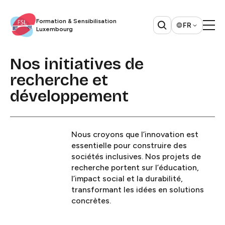
Formation & Sensibilisation
FR
Luxembourg​​​​‌ ‍ ​‍​‍‌‍ ‌ ​‍‌‍‍‌‌‍‌ ‌‍‍‌‌‍ ‍​‍​‍​ ‍‍​‍​‍‌ ​ ‌‍​‌‌‍ ‍‌‍‍‌‌ ‌​‌ ‍‌​‍ ‍‌‍‍‌‌‍ ​‍​‍​‍ ​​‍​‍‌‍‍​‌ ​‍‌‍‌‌‌‍‌‍​‍​‍​ ‍‍​‍​‍​‍ ‌ ​ ‌ ‌​‌ ‌‌‌‍‌​‌‍‍‌‌‍ ​‍ ‌‍‍‌‌‍ ‍‌ ‌​‌‍‌‌‌‍ ‍‌ ‌​​‍ ‌‍‌‌‌‍‌​‌‍‍‌‌ ‌​​‍ ‌‍ ‌‌‍ ‌‍‌​‌‍‌‌​ ‌‌ ​​‌ ​‍‌‍‌‌‌ ​ ‌‍‌‌‌‍ ‍‌ ‌​‌‍​‌‌ ‌​‌‍‍‌‌‍ ‌‍ ‍​ ‍ ‌‍‍‌‌‍‌​​ ‌​ ​​‌‍​ ‌‍​‌​ ‌‍‌‍​‍​ ‌‌​ ​‍‌‍​ ​‍ ‌‌‍‌​​ ‌‍​ ​‌‌‍​‍​‍ ‌​ ‌​​ ‌‌‌‍‌‌​ ‌‍​‍ ‌​ ‍​​ ‌ ‌‍​‌​ ‌​​‍ ‌​ ‌‌‌‍‌‌​ ​ ​ ‌‍​ ‌​‌‍‌‌​ ‌‍​ ​​‌‍​‌​ ‌‍​ ​‍​ ​ ​ ‍ ‌ ‌​‌ ‍‌‌ ​​‌‍‌‌​ ‌‌ ​ ‌‍‍‌‌ ‌​‌‍‌‌‌‌​ ‌‍‌‌‌ ‌​‌ ‌​‌‍‍‌‌‍ ‍‌‍‌ ‌ ​ ​ ‍ ‌ ​​‌‍​‌‌ ‌​‌‍‍​​ ‌‌‍​‍‌ ​‍‌‍​‌‌‍ ‍‌‍‌​‌‍‍‌‌‍ ‍‌‍‌ ​‍ ‍‌‍​‍‌ ​‍‌‍​‌‌‍ ‍‌‍‌​‌​ ‍‌‍​‌‌‍ ‌‌‍‌‌​ ‌‍​‍‌‍​‌‌ ​ ‌‍‌‌‌‌‌‌‌ ​‍‌‍ ​​ ‌​‍‌‌​ ​‍‌​‌‍‌ ​ ‌ ‌​‌ ‌‌‌‍‌​‌‍‍‌‌‍ ​‍‌‍‌‍‍‌‌‍‌​​ ‌​ ​​‌‍​ ‌‍​‌​ ‌‍‌‍​‍​ ‌‌​ ​‍‌‍​ ​‍ ‌‌‍‌​​ ‌‍​ ​‌‌‍​‍​‍ ‌​ ‌​​ ‌‌‌‍‌‌​ ‌‍​‍ ‌​ ‍​​ ‌ ‌‍​‌​ ‌​​‍ ‌​ ‌‌‌‍‌‌​ ​ ​ ‌‍​ ‌​‌‍‌‌​ ‌‍​ ​​‌‍​‌​ ‌‍​ ​‍​ ​ ​‍‌‍‌ ‌​‌ ‍‌‌ ​​‌‍‌‌​ ‌‌ ​ ‌‍‍‌‌ ‌​‌‍‌‌‌‌​ ‌‍‌‌‌ ‌​‌ ‌​‌‍‍‌‌‍ ‍‌‍‌ ‌ ​ ​‍‌‍‌ ​​‌‍​‌‌ ‌​‌‍‍​​ ‌‌‍​‍‌ ​‍‌‍​‌‌‍ ‍‌‍‌​‌‍‍‌‌‍ ‍‌‍‌ ​‍ ‍‌‍​‍‌ ​‍‌‍​‌‌‍ ‍‌‍‌​‌​ ‍‌‍​‌‌‍ ‌‌‍‌‌​‍‌‍‌ ​​‌‍‌‌‌ ​‍‌ ​ ‌ ​​‌‍‌‌‌‍​ ‌ ‌​‌‍‍‌‌ ‌‍‌‍‌‌​ ‌‌ ​​‌ ‌‌‌‍​‍‌‍ ​‌‍‍‌‌ ​ ‌‍‍​‌‍‌‌‌‍‌​​‍​‍‌ ‌
Nos initiatives de
recherche et
développement​​​​‌ ‍ ​‍​‍‌‍ ‌ ​‍‌‍‍‌‌‍‌ ‌‍‍‌‌‍ ‍​‍​‍​ ‍‍​‍​‍‌ ​ ‌‍​‌‌‍ ‍‌‍‍‌‌ ‌​‌ ‍‌​‍ ‍‌‍‍‌‌‍ ​‍​‍​‍ ​​‍​‍‌‍‍​‌ ​‍‌‍‌‌‌‍‌‍​‍​‍​ ‍‍​‍​‍​‍ ‌ ​ ‌ ‌​‌ ‌‌‌‍‌​‌‍‍‌‌‍ ​‍ ‌‍‍‌‌‍ ‍‌ ‌​‌‍‌‌‌‍ ‍‌ ‌​​‍ ‌‍‌‌‌‍‌​‌‍‍‌‌ ‌​​‍ ‌‍ ‌‌‍ ‌‍‌​‌‍‌‌​ ‌‌ ​​‌ ​‍‌‍‌‌‌ ​ ‌‍‌‌‌‍ ‍‌ ‌​‌‍​‌‌ ‌​‌‍‍‌‌‍ ‌‍ ‍​ ‍ ‌‍‍‌‌‍‌​​ ‌​ ​‌​ ‍​​ ‍‌‌‍‌‌​ ​​​ ​‌​ ​‍‌‍​‌​‍ ‌​ ​ ​ ‌​​ ‍​‌‍‌​​‍ ‌​ ‌​​ ​‌​ ‍​​ ‌​​‍ ‌‌‍​‍‌‍‌​‌‍​ ‌‍​‍​‍ ‌​ ‌‍​ ​‍​ ​ ​ ‌‌‌‍​ ‌‍​‍‌‍​ ‌‍​‌​ ​ ​ ​​‌‍‌‌​ ‍​​ ‍ ‌ ‌​‌ ‍‌‌ ​​‌‍‌‌​ ‌‌ ​‍‌‍‌‌‌ ​ ‌‍‌‌‌‍​‌‌ ​‍‌‍​ ‌‍‍​‌‌​​‌‍​‌‌‍‌ ‌‍‌‌​ ‍ ‌ ​​‌‍​‌‌ ‌​‌‍‍​​ ‌‌‍​ ‌‍ ‌‍ ‍‌ ‌​‌‍‌‌‌‍ ‍‌ ‌​​‍ ‍‌‍‍​‌‍‌‌‌‍​‌‌‍‌​‌‍‍‌‌‍ ‍‌‍‌ ​ ‌‍​‍‌‍​‌‌ ​ ‌‍‌‌‌‌‌‌‌ ​‍‌‍ ​​ ‌​‍‌‌​ ​‍‌​‌‍‌ ​ ‌ ‌​‌ ‌‌‌‍‌​‌‍‍‌‌‍ ​‍‌‍‌‍‍‌‌‍‌​​ ‌​ ​‌​ ‍​​ ‍‌‌‍‌‌​ ​​​ ​‌​ ​‍‌‍​‌​‍ ‌​ ​ ​ ‌​​ ‍​‌‍‌​​‍ ‌​ ‌​​ ​‌​ ‍​​ ‌​​‍ ‌‌‍​‍‌‍‌​‌‍​ ‌‍​‍​‍ ‌​ ‌‍​ ​‍​ ​ ​ ‌‌‌‍​ ‌‍​‍‌‍​ ‌‍​‌​ ​ ​ ​​‌‍‌‌​ ‍​​‍‌‍‌ ‌​‌ ‍‌‌ ​​‌‍‌‌​ ‌‌ ​‍‌‍‌‌‌ ​ ‌‍‌‌‌‍​‌‌ ​‍‌‍​ ‌‍‍​‌‌​​‌‍​‌‌‍‌ ‌‍‌‌​‍‌‍‌ ​​‌‍​‌‌ ‌​‌‍‍​​ ‌‌‍​ ‌‍ ‌‍ ‍‌ ‌​‌‍‌‌‌‍ ‍‌ ‌​​‍ ‍‌‍‍​‌‍‌‌‌‍​‌‌‍‌​‌‍‍‌‌‍ ‍‌‍‌ ​‍‌‍‌ ​​‌‍‌‌‌ ​‍‌ ​ ‌ ​​‌‍‌‌‌‍​ ‌ ‌​‌‍‍‌‌ ‌‍‌‍‌‌​ ‌‌ ​​‌ ‌‌‌‍​‍‌‍ ​‌‍‍‌‌ ​ ‌‍‍​‌‍‌‌‌‍‌​​‍​‍‌ ‌
Nous croyons que l’innovation est
essentielle pour construire des
sociétés inclusives. Nos projets de
recherche portent sur l’éducation,
l’impact social et la durabilité,
transformant les idées en solutions
concrètes. ​​​​‌ ‍ ​‍​‍‌‍ ‌ ​‍‌‍‍‌‌‍‌ ‌‍‍‌‌‍ ‍​‍​‍​ ‍‍​‍​‍‌ ​ ‌‍​‌‌‍ ‍‌‍‍‌‌ ‌​‌ ‍‌​‍ ‍‌‍‍‌‌‍ ​‍​‍​‍ ​​‍​‍‌‍‍​‌ ​‍‌‍‌‌‌‍‌‍​‍​‍​ ‍‍​‍​‍​‍ ‌ ​ ‌ ‌​‌ ‌‌‌‍‌​‌‍‍‌‌‍ ​‍ ‌‍‍‌‌‍ ‍‌ ‌​‌‍‌‌‌‍ ‍‌ ‌​​‍ ‌‍‌‌‌‍‌​‌‍‍‌‌ ‌​​‍ ‌‍ ‌‌‍ ‌‍‌​‌‍‌‌​ ‌‌ ​​‌ ​‍‌‍‌‌‌ ​ ‌‍‌‌‌‍ ‍‌ ‌​‌‍​‌‌ ‌​‌‍‍‌‌‍ ‌‍ ‍​ ‍ ‌‍‍‌‌‍‌​​ ‌​ ​‌​ ‍​​ ‍‌‌‍‌‌​ ​​​ ​‌​ ​‍‌‍​‌​‍ ‌​ ​ ​ ‌​​ ‍​‌‍‌​​‍ ‌​ ‌​​ ​‌​ ‍​​ ‌​​‍ ‌‌‍​‍‌‍‌​‌‍​ ‌‍​‍​‍ ‌​ ‌‍​ ​‍​ ​ ​ ‌‌‌‍​ ‌‍​‍‌‍​ ‌‍​‌​ ​ ​ ​​‌‍‌‌​ ‍​​ ‍ ‌ ‌​‌ ‍‌‌ ​​‌‍‌‌​ ‌‌ ​‍‌‍‌‌‌ ​ ‌‍‌‌‌‍​‌‌ ​‍‌‍​ ‌‍‍​‌‌​​‌‍​‌‌‍‌ ‌‍‌‌​ ‍ ‌ ​​‌‍​‌‌ ‌​‌‍‍​​ ‌‌‍​ ‌‍ ‌‍ ‍‌ ‌​‌‍‌‌‌‍ ‍‌ ‌​​‍ ‍‌‍‌​‌‍‌‌‌ ​ ‌‍​ ‌ ​‍‌‍‍‌‌ ​​‌ ‌​‌‍‍‌‌‍ ‌‍ ‍​ ‌‍​‍‌‍​‌‌ ​ ‌‍‌‌‌‌‌‌‌ ​‍‌‍ ​​ ‌​‍‌‌​ ​‍‌​‌‍‌ ​ ‌ ‌​‌ ‌‌‌‍‌​‌‍‍‌‌‍ ​‍‌‍‌‍‍‌‌‍‌​​ ‌​ ​‌​ ‍​​ ‍‌‌‍‌‌​ ​​​ ​‌​ ​‍‌‍​‌​‍ ‌​ ​ ​ ‌​​ ‍​‌‍‌​​‍ ‌​ ‌​​ ​‌​ ‍​​ ‌​​‍ ‌‌‍​‍‌‍‌​‌‍​ ‌‍​‍​‍ ‌​ ‌‍​ ​‍​ ​ ​ ‌‌‌‍​ ‌‍​‍‌‍​ ‌‍​‌​ ​ ​ ​​‌‍‌‌​ ‍​​‍‌‍‌ ‌​‌ ‍‌‌ ​​‌‍‌‌​ ‌‌ ​‍‌‍‌‌‌ ​ ‌‍‌‌‌‍​‌‌ ​‍‌‍​ ‌‍‍​‌‌​​‌‍​‌‌‍‌ ‌‍‌‌​‍‌‍‌ ​​‌‍​‌‌ ‌​‌‍‍​​ ‌‌‍​ ‌‍ ‌‍ ‍‌ ‌​‌‍‌‌‌‍ ‍‌ ‌​​‍ ‍‌‍‌​‌‍‌‌‌ ​ ‌‍​ ‌ ​‍‌‍‍‌‌ ​​‌ ‌​‌‍‍‌‌‍ ‌‍ ‍​‍‌‍‌ ​​‌‍‌‌‌ ​‍‌ ​ ‌ ​​‌‍‌‌‌‍​ ‌ ‌​‌‍‍‌‌ ‌‍‌‍‌‌​ ‌‌ ​​‌ ‌‌‌‍​‍‌‍ ​‌‍‍‌‌ ​ ‌‍‍​‌‍‌‌‌‍‌​​‍​‍‌ ‌