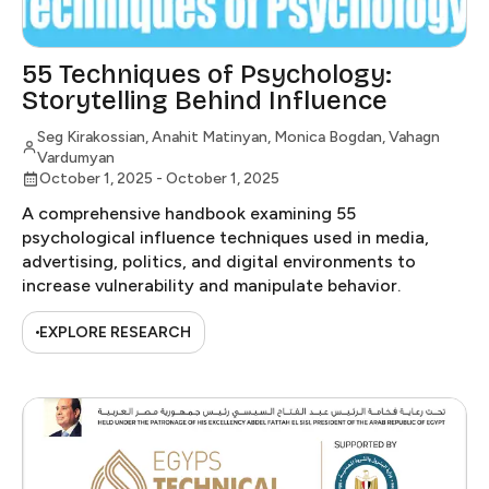
55 Techniques of Psychology:
Storytelling Behind Influence​​​​‌ ‍ ​‍​‍‌‍ ‌ ​‍‌‍‍‌‌‍‌ ‌‍‍‌‌‍ ‍​‍​‍​ ‍‍​‍​‍‌ ​ ‌‍​‌‌‍ ‍‌‍‍‌‌ ‌​‌ ‍‌​‍ ‍‌‍‍‌‌‍ ​‍​‍​‍ ​​‍​‍‌‍‍​‌ ​‍‌‍‌‌‌‍‌‍​‍​‍​ ‍‍​‍​‍​‍ ‌ ​ ‌ ‌​‌ ‌‌‌‍‌​‌‍‍‌‌‍ ​‍ ‌‍‍‌‌‍ ‍‌ ‌​‌‍‌‌‌‍ ‍‌ ‌​​‍ ‌‍‌‌‌‍‌​‌‍‍‌‌ ‌​​‍ ‌‍ ‌‌‍ ‌‍‌​‌‍‌‌​ ‌‌ ​​‌ ​‍‌‍‌‌‌ ​ ‌‍‌‌‌‍ ‍‌ ‌​‌‍​‌‌ ‌​‌‍‍‌‌‍ ‌‍ ‍​ ‍ ‌‍‍‌‌‍‌​​ ‌‌‍‌​​ ​‍‌‍‌‍‌‍‌​​ ​ ​ ​ ​ ‌ ​ ​‌​‍ ‌‌‍‌​​ ‍‌‌‍‌‍‌‍‌‍​‍ ‌​ ‌​​ ‍​​ ​‍​ ‌​​‍ ‌‌‍​‍​ ​‍‌‍‌‌​ ‍‌​‍ ‌​ ‍​​ ​ ​ ‍‌‌‍‌​​ ‌‌‌‍​ ‌‍‌​​ ‍​​ ‌‌​ ‌‌‌‍‌‌‌‍‌‍​ ‍ ‌ ‌​‌ ‍‌‌ ​​‌‍‌‌​ ‌‌ ​‍‌‍‌‌‌ ​ ‌‍‌‌‌‍​‌‌ ​‍‌‍​ ‌‍‍​​ ‍ ‌ ​​‌‍​‌‌ ‌​‌‍‍​​ ‌‌ ‌​‌‍‍‌‌ ‌​‌‍ ​‌‍‌‌​ ‌‍​‍‌‍​‌‌ ​ ‌‍‌‌‌‌‌‌‌ ​‍‌‍ ​​ ‌​‍‌‌​ ​‍‌​‌‍‌ ​ ‌ ‌​‌ ‌‌‌‍‌​‌‍‍‌‌‍ ​‍‌‍‌‍‍‌‌‍‌​​ ‌‌‍‌​​ ​‍‌‍‌‍‌‍‌​​ ​ ​ ​ ​ ‌ ​ ​‌​‍ ‌‌‍‌​​ ‍‌‌‍‌‍‌‍‌‍​‍ ‌​ ‌​​ ‍​​ ​‍​ ‌​​‍ ‌‌‍​‍​ ​‍‌‍‌‌​ ‍‌​‍ ‌​ ‍​​ ​ ​ ‍‌‌‍‌​​ ‌‌‌‍​ ‌‍‌​​ ‍​​ ‌‌​ ‌‌‌‍‌‌‌‍‌‍​‍‌‍‌ ‌​‌ ‍‌‌ ​​‌‍‌‌​ ‌‌ ​‍‌‍‌‌‌ ​ ‌‍‌‌‌‍​‌‌ ​‍‌‍​ ‌‍‍​​‍‌‍‌ ​​‌‍​‌‌ ‌​‌‍‍​​ ‌‌ ‌​‌‍‍‌‌ ‌​‌‍ ​‌‍‌‌​‍‌‍‌ ​​‌‍‌‌‌ ​‍‌ ​ ‌ ​​‌‍‌‌‌‍​ ‌ ‌​‌‍‍‌‌ ‌‍‌‍‌‌​ ‌‌ ​​‌ ‌‌‌‍​‍‌‍ ​‌‍‍‌‌ ​ ‌‍‍​‌‍‌‌‌‍‌​​‍​‍‌ ‌
Seg Kirakossian, Anahit Matinyan, Monica Bogdan, Vahagn
Vardumyan​​​​‌ ‍ ​‍​‍‌‍ ‌ ​‍‌‍‍‌‌‍‌ ‌‍‍‌‌‍ ‍​‍​‍​ ‍‍​‍​‍‌ ​ ‌‍​‌‌‍ ‍‌‍‍‌‌ ‌​‌ ‍‌​‍ ‍‌‍‍‌‌‍ ​‍​‍​‍ ​​‍​‍‌‍‍​‌ ​‍‌‍‌‌‌‍‌‍​‍​‍​ ‍‍​‍​‍​‍ ‌ ​ ‌ ‌​‌ ‌‌‌‍‌​‌‍‍‌‌‍ ​‍ ‌‍‍‌‌‍ ‍‌ ‌​‌‍‌‌‌‍ ‍‌ ‌​​‍ ‌‍‌‌‌‍‌​‌‍‍‌‌ ‌​​‍ ‌‍ ‌‌‍ ‌‍‌​‌‍‌‌​ ‌‌ ​​‌ ​‍‌‍‌‌‌ ​ ‌‍‌‌‌‍ ‍‌ ‌​‌‍​‌‌ ‌​‌‍‍‌‌‍ ‌‍ ‍​ ‍ ‌‍‍‌‌‍‌​​ ‌‌‍‌​​ ​‍‌‍‌‍‌‍‌​​ ​ ​ ​ ​ ‌ ​ ​‌​‍ ‌‌‍‌​​ ‍‌‌‍‌‍‌‍‌‍​‍ ‌​ ‌​​ ‍​​ ​‍​ ‌​​‍ ‌‌‍​‍​ ​‍‌‍‌‌​ ‍‌​‍ ‌​ ‍​​ ​ ​ ‍‌‌‍‌​​ ‌‌‌‍​ ‌‍‌​​ ‍​​ ‌‌​ ‌‌‌‍‌‌‌‍‌‍​ ‍ ‌ ‌​‌ ‍‌‌ ​​‌‍‌‌​ ‌‌ ​‍‌‍‌‌‌ ​ ‌‍‌‌‌‍​‌‌ ​‍‌‍​ ‌‍‍​​ ‍ ‌ ​​‌‍​‌‌ ‌​‌‍‍​​ ‌‌‍‌​‌‍‌‌‌ ‌​‌‍​‌‌‍‍‌‌‍ ​‌ ​ ​‍‌‌​ ‌‌‌​​‍‌‌ ‌‍‍ ‌‍‌‌‌ ‍‌​‍‌‌​ ​ ‌​‌​​‍‌‌​ ​ ‌​‌​​‍‌‌​ ​‍​ ​‍​ ‌​​ ​​​ ‌‍‌‍​‍‌‍​‍‌‍‌​‌‍‌​​ ‍​‌‍​‌​ ‍‌​ ​‍​ ‍‌​‍‌‌​ ​‍​ ​‍​‍‌‌​ ‌‌‌​‌​​‍ ‍‌‍‍‌‌‍ ‍‌‍‌‍‌‍ ​ ‌‍​‍‌‍​‌‌ ​ ‌‍‌‌‌‌‌‌‌ ​‍‌‍ ​​ ‌​‍‌‌​ ​‍‌​‌‍‌ ​ ‌ ‌​‌ ‌‌‌‍‌​‌‍‍‌‌‍ ​‍‌‍‌‍‍‌‌‍‌​​ ‌‌‍‌​​ ​‍‌‍‌‍‌‍‌​​ ​ ​ ​ ​ ‌ ​ ​‌​‍ ‌‌‍‌​​ ‍‌‌‍‌‍‌‍‌‍​‍ ‌​ ‌​​ ‍​​ ​‍​ ‌​​‍ ‌‌‍​‍​ ​‍‌‍‌‌​ ‍‌​‍ ‌​ ‍​​ ​ ​ ‍‌‌‍‌​​ ‌‌‌‍​ ‌‍‌​​ ‍​​ ‌‌​ ‌‌‌‍‌‌‌‍‌‍​‍‌‍‌ ‌​‌ ‍‌‌ ​​‌‍‌‌​ ‌‌ ​‍‌‍‌‌‌ ​ ‌‍‌‌‌‍​‌‌ ​‍‌‍​ ‌‍‍​​‍‌‍‌ ​​‌‍​‌‌ ‌​‌‍‍​​ ‌‌‍‌​‌‍‌‌‌ ‌​‌‍​‌‌‍‍‌‌‍ ​‌ ​ ​‍‌‌​ ‌‌‌​​‍‌‌ ‌‍‍ ‌‍‌‌‌ ‍‌​‍‌‌​ ​ ‌​‌​​‍‌‌​ ​ ‌​‌​​‍‌‌​ ​‍​ ​‍​ ‌​​ ​​​ ‌‍‌‍​‍‌‍​‍‌‍‌​‌‍‌​​ ‍​‌‍​‌​ ‍‌​ ​‍​ ‍‌​‍‌‌​ ​‍​ ​‍​‍‌‌​ ‌‌‌​‌​​‍ ‍‌‍‍‌‌‍ ‍‌‍‌‍‌‍ ​‍‌‍‌ ​​‌‍‌‌‌ ​‍‌ ​ ‌ ​​‌‍‌‌‌‍​ ‌ ‌​‌‍‍‌‌ ‌‍‌‍‌‌​ ‌‌ ​​‌ ‌‌‌‍​‍‌‍ ​‌‍‍‌‌ ​ ‌‍‍​‌‍‌‌‌‍‌​​‍​‍‌ ‌
October 1, 2025
-
October 1, 2025
A comprehensive handbook examining 55
psychological influence techniques used in media,
advertising, politics, and digital environments to
increase vulnerability and manipulate behavior.​​​​‌ ‍ ​‍​‍‌‍ ‌ ​‍‌‍‍‌‌‍‌ ‌‍‍‌‌‍ ‍​‍​‍​ ‍‍​‍​‍‌ ​ ‌‍​‌‌‍ ‍‌‍‍‌‌ ‌​‌ ‍‌​‍ ‍‌‍‍‌‌‍ ​‍​‍​‍ ​​‍​‍‌‍‍​‌ ​‍‌‍‌‌‌‍‌‍​‍​‍​ ‍‍​‍​‍​‍ ‌ ​ ‌ ‌​‌ ‌‌‌‍‌​‌‍‍‌‌‍ ​‍ ‌‍‍‌‌‍ ‍‌ ‌​‌‍‌‌‌‍ ‍‌ ‌​​‍ ‌‍‌‌‌‍‌​‌‍‍‌‌ ‌​​‍ ‌‍ ‌‌‍ ‌‍‌​‌‍‌‌​ ‌‌ ​​‌ ​‍‌‍‌‌‌ ​ ‌‍‌‌‌‍ ‍‌ ‌​‌‍​‌‌ ‌​‌‍‍‌‌‍ ‌‍ ‍​ ‍ ‌‍‍‌‌‍‌​​ ‌‌‍‌​​ ​‍‌‍‌‍‌‍‌​​ ​ ​ ​ ​ ‌ ​ ​‌​‍ ‌‌‍‌​​ ‍‌‌‍‌‍‌‍‌‍​‍ ‌​ ‌​​ ‍​​ ​‍​ ‌​​‍ ‌‌‍​‍​ ​‍‌‍‌‌​ ‍‌​‍ ‌​ ‍​​ ​ ​ ‍‌‌‍‌​​ ‌‌‌‍​ ‌‍‌​​ ‍​​ ‌‌​ ‌‌‌‍‌‌‌‍‌‍​ ‍ ‌ ‌​‌ ‍‌‌ ​​‌‍‌‌​ ‌‌ ​‍‌‍‌‌‌ ​ ‌‍‌‌‌‍​‌‌ ​‍‌‍​ ‌‍‍​​ ‍ ‌ ​​‌‍​‌‌ ‌​‌‍‍​​ ‌‌‍ ‌ ‌‍‌‍‌‌‌ ​‍‌ ‌‍‌‍‍‌‌‍‌‌‌ ‌ ​ ‌‍​‍‌‍​‌‌ ​ ‌‍‌‌‌‌‌‌‌ ​‍‌‍ ​​ ‌​‍‌‌​ ​‍‌​‌‍‌ ​ ‌ ‌​‌ ‌‌‌‍‌​‌‍‍‌‌‍ ​‍‌‍‌‍‍‌‌‍‌​​ ‌‌‍‌​​ ​‍‌‍‌‍‌‍‌​​ ​ ​ ​ ​ ‌ ​ ​‌​‍ ‌‌‍‌​​ ‍‌‌‍‌‍‌‍‌‍​‍ ‌​ ‌​​ ‍​​ ​‍​ ‌​​‍ ‌‌‍​‍​ ​‍‌‍‌‌​ ‍‌​‍ ‌​ ‍​​ ​ ​ ‍‌‌‍‌​​ ‌‌‌‍​ ‌‍‌​​ ‍​​ ‌‌​ ‌‌‌‍‌‌‌‍‌‍​‍‌‍‌ ‌​‌ ‍‌‌ ​​‌‍‌‌​ ‌‌ ​‍‌‍‌‌‌ ​ ‌‍‌‌‌‍​‌‌ ​‍‌‍​ ‌‍‍​​‍‌‍‌ ​​‌‍​‌‌ ‌​‌‍‍​​ ‌‌‍ ‌ ‌‍‌‍‌‌‌ ​‍‌ ‌‍‌‍‍‌‌‍‌‌‌ ‌ ​‍‌‍‌ ​​‌‍‌‌‌ ​‍‌ ​ ‌ ​​‌‍‌‌‌‍​ ‌ ‌​‌‍‍‌‌ ‌‍‌‍‌‌​ ‌‌ ​​‌ ‌‌‌‍​‍‌‍ ​‌‍‍‌‌ ​ ‌‍‍​‌‍‌‌‌‍‌​​‍​‍‌ ‌
EXPLORE RESEARCH