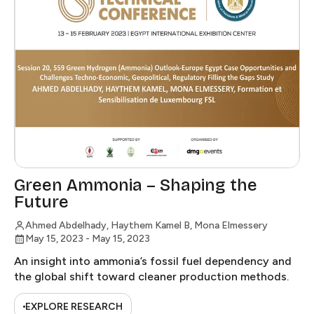
Green Ammonia – Shaping the
Future​​​​‌ ‍ ​‍​‍‌‍ ‌ ​‍‌‍‍‌‌‍‌ ‌‍‍‌‌‍ ‍​‍​‍​ ‍‍​‍​‍‌ ​ ‌‍​‌‌‍ ‍‌‍‍‌‌ ‌​‌ ‍‌​‍ ‍‌‍‍‌‌‍ ​‍​‍​‍ ​​‍​‍‌‍‍​‌ ​‍‌‍‌‌‌‍‌‍​‍​‍​ ‍‍​‍​‍​‍ ‌ ​ ‌ ‌​‌ ‌‌‌‍‌​‌‍‍‌‌‍ ​‍ ‌‍‍‌‌‍ ‍‌ ‌​‌‍‌‌‌‍ ‍‌ ‌​​‍ ‌‍‌‌‌‍‌​‌‍‍‌‌ ‌​​‍ ‌‍ ‌‌‍ ‌‍‌​‌‍‌‌​ ‌‌ ​​‌ ​‍‌‍‌‌‌ ​ ‌‍‌‌‌‍ ‍‌ ‌​‌‍​‌‌ ‌​‌‍‍‌‌‍ ‌‍ ‍​ ‍ ‌‍‍‌‌‍‌​​ ‌​ ‌‌‌‍‌‌​ ‌ ‌‍​‍​ ‌‍​ ‌‍‌‍​‌‌‍​ ​‍ ‌‌‍​‌‌‍​ ‌‍​ ‌‍‌‍​‍ ‌​ ‌​‌‍‌‍‌‍​ ​ ‍​​‍ ‌​ ‍‌​ ​‍​ ​​​ ‌‍​‍ ‌‌‍‌‍​ ​‍​ ‌ ‌‍‌​​ ‌‍‌‍​‍​ ​‌‌‍​‍​ ‌ ​ ​‍​ ​​‌‍‌​​ ‍ ‌ ‌​‌ ‍‌‌ ​​‌‍‌‌​ ‌‌ ​‍‌‍‌‌‌ ​ ‌‍‌‌‌‍​‌‌ ​‍‌‍​ ‌‍‍​​ ‍ ‌ ​​‌‍​‌‌ ‌​‌‍‍​​ ‌‌ ‌​‌‍‍‌‌ ‌​‌‍ ​‌‍‌‌​ ‌‍​‍‌‍​‌‌ ​ ‌‍‌‌‌‌‌‌‌ ​‍‌‍ ​​ ‌​‍‌‌​ ​‍‌​‌‍‌ ​ ‌ ‌​‌ ‌‌‌‍‌​‌‍‍‌‌‍ ​‍‌‍‌‍‍‌‌‍‌​​ ‌​ ‌‌‌‍‌‌​ ‌ ‌‍​‍​ ‌‍​ ‌‍‌‍​‌‌‍​ ​‍ ‌‌‍​‌‌‍​ ‌‍​ ‌‍‌‍​‍ ‌​ ‌​‌‍‌‍‌‍​ ​ ‍​​‍ ‌​ ‍‌​ ​‍​ ​​​ ‌‍​‍ ‌‌‍‌‍​ ​‍​ ‌ ‌‍‌​​ ‌‍‌‍​‍​ ​‌‌‍​‍​ ‌ ​ ​‍​ ​​‌‍‌​​‍‌‍‌ ‌​‌ ‍‌‌ ​​‌‍‌‌​ ‌‌ ​‍‌‍‌‌‌ ​ ‌‍‌‌‌‍​‌‌ ​‍‌‍​ ‌‍‍​​‍‌‍‌ ​​‌‍​‌‌ ‌​‌‍‍​​ ‌‌ ‌​‌‍‍‌‌ ‌​‌‍ ​‌‍‌‌​‍‌‍‌ ​​‌‍‌‌‌ ​‍‌ ​ ‌ ​​‌‍‌‌‌‍​ ‌ ‌​‌‍‍‌‌ ‌‍‌‍‌‌​ ‌‌ ​​‌ ‌‌‌‍​‍‌‍ ​‌‍‍‌‌ ​ ‌‍‍​‌‍‌‌‌‍‌​​‍​‍‌ ‌
Ahmed Abdelhady, Haythem Kamel B, Mona Elmessery​​​​‌ ‍ ​‍​‍‌‍ ‌ ​‍‌‍‍‌‌‍‌ ‌‍‍‌‌‍ ‍​‍​‍​ ‍‍​‍​‍‌ ​ ‌‍​‌‌‍ ‍‌‍‍‌‌ ‌​‌ ‍‌​‍ ‍‌‍‍‌‌‍ ​‍​‍​‍ ​​‍​‍‌‍‍​‌ ​‍‌‍‌‌‌‍‌‍​‍​‍​ ‍‍​‍​‍​‍ ‌ ​ ‌ ‌​‌ ‌‌‌‍‌​‌‍‍‌‌‍ ​‍ ‌‍‍‌‌‍ ‍‌ ‌​‌‍‌‌‌‍ ‍‌ ‌​​‍ ‌‍‌‌‌‍‌​‌‍‍‌‌ ‌​​‍ ‌‍ ‌‌‍ ‌‍‌​‌‍‌‌​ ‌‌ ​​‌ ​‍‌‍‌‌‌ ​ ‌‍‌‌‌‍ ‍‌ ‌​‌‍​‌‌ ‌​‌‍‍‌‌‍ ‌‍ ‍​ ‍ ‌‍‍‌‌‍‌​​ ‌​ ‌‌‌‍‌‌​ ‌ ‌‍​‍​ ‌‍​ ‌‍‌‍​‌‌‍​ ​‍ ‌‌‍​‌‌‍​ ‌‍​ ‌‍‌‍​‍ ‌​ ‌​‌‍‌‍‌‍​ ​ ‍​​‍ ‌​ ‍‌​ ​‍​ ​​​ ‌‍​‍ ‌‌‍‌‍​ ​‍​ ‌ ‌‍‌​​ ‌‍‌‍​‍​ ​‌‌‍​‍​ ‌ ​ ​‍​ ​​‌‍‌​​ ‍ ‌ ‌​‌ ‍‌‌ ​​‌‍‌‌​ ‌‌ ​‍‌‍‌‌‌ ​ ‌‍‌‌‌‍​‌‌ ​‍‌‍​ ‌‍‍​​ ‍ ‌ ​​‌‍​‌‌ ‌​‌‍‍​​ ‌‌‍‌​‌‍‌‌‌ ‌​‌‍​‌‌‍‍‌‌‍ ​‌ ​ ​‍‌‌​ ‌‌‌​​‍‌‌ ‌‍‍ ‌‍‌‌‌ ‍‌​‍‌‌​ ​ ‌​‌​​‍‌‌​ ​ ‌​‌​​‍‌‌​ ​‍​ ​‍​ ‌‌‌‍‌‌‌‍​ ​ ​ ​ ‌‌‌‍‌​‌‍‌​​ ​‍​ ‌​‌‍‌​‌‍‌​​ ‌‍​‍‌‌​ ​‍​ ​‍​‍‌‌​ ‌‌‌​‌​​‍ ‍‌‍‍‌‌‍ ‍‌‍‌‍‌‍ ​ ‌‍​‍‌‍​‌‌ ​ ‌‍‌‌‌‌‌‌‌ ​‍‌‍ ​​ ‌​‍‌‌​ ​‍‌​‌‍‌ ​ ‌ ‌​‌ ‌‌‌‍‌​‌‍‍‌‌‍ ​‍‌‍‌‍‍‌‌‍‌​​ ‌​ ‌‌‌‍‌‌​ ‌ ‌‍​‍​ ‌‍​ ‌‍‌‍​‌‌‍​ ​‍ ‌‌‍​‌‌‍​ ‌‍​ ‌‍‌‍​‍ ‌​ ‌​‌‍‌‍‌‍​ ​ ‍​​‍ ‌​ ‍‌​ ​‍​ ​​​ ‌‍​‍ ‌‌‍‌‍​ ​‍​ ‌ ‌‍‌​​ ‌‍‌‍​‍​ ​‌‌‍​‍​ ‌ ​ ​‍​ ​​‌‍‌​​‍‌‍‌ ‌​‌ ‍‌‌ ​​‌‍‌‌​ ‌‌ ​‍‌‍‌‌‌ ​ ‌‍‌‌‌‍​‌‌ ​‍‌‍​ ‌‍‍​​‍‌‍‌ ​​‌‍​‌‌ ‌​‌‍‍​​ ‌‌‍‌​‌‍‌‌‌ ‌​‌‍​‌‌‍‍‌‌‍ ​‌ ​ ​‍‌‌​ ‌‌‌​​‍‌‌ ‌‍‍ ‌‍‌‌‌ ‍‌​‍‌‌​ ​ ‌​‌​​‍‌‌​ ​ ‌​‌​​‍‌‌​ ​‍​ ​‍​ ‌‌‌‍‌‌‌‍​ ​ ​ ​ ‌‌‌‍‌​‌‍‌​​ ​‍​ ‌​‌‍‌​‌‍‌​​ ‌‍​‍‌‌​ ​‍​ ​‍​‍‌‌​ ‌‌‌​‌​​‍ ‍‌‍‍‌‌‍ ‍‌‍‌‍‌‍ ​‍‌‍‌ ​​‌‍‌‌‌ ​‍‌ ​ ‌ ​​‌‍‌‌‌‍​ ‌ ‌​‌‍‍‌‌ ‌‍‌‍‌‌​ ‌‌ ​​‌ ‌‌‌‍​‍‌‍ ​‌‍‍‌‌ ​ ‌‍‍​‌‍‌‌‌‍‌​​‍​‍‌ ‌
May 15, 2023
-
May 15, 2023
An insight into ammonia’s fossil fuel dependency and
the global shift toward cleaner production methods.​​​​‌ ‍ ​‍​‍‌‍ ‌ ​‍‌‍‍‌‌‍‌ ‌‍‍‌‌‍ ‍​‍​‍​ ‍‍​‍​‍‌ ​ ‌‍​‌‌‍ ‍‌‍‍‌‌ ‌​‌ ‍‌​‍ ‍‌‍‍‌‌‍ ​‍​‍​‍ ​​‍​‍‌‍‍​‌ ​‍‌‍‌‌‌‍‌‍​‍​‍​ ‍‍​‍​‍​‍ ‌ ​ ‌ ‌​‌ ‌‌‌‍‌​‌‍‍‌‌‍ ​‍ ‌‍‍‌‌‍ ‍‌ ‌​‌‍‌‌‌‍ ‍‌ ‌​​‍ ‌‍‌‌‌‍‌​‌‍‍‌‌ ‌​​‍ ‌‍ ‌‌‍ ‌‍‌​‌‍‌‌​ ‌‌ ​​‌ ​‍‌‍‌‌‌ ​ ‌‍‌‌‌‍ ‍‌ ‌​‌‍​‌‌ ‌​‌‍‍‌‌‍ ‌‍ ‍​ ‍ ‌‍‍‌‌‍‌​​ ‌​ ‌‌‌‍‌‌​ ‌ ‌‍​‍​ ‌‍​ ‌‍‌‍​‌‌‍​ ​‍ ‌‌‍​‌‌‍​ ‌‍​ ‌‍‌‍​‍ ‌​ ‌​‌‍‌‍‌‍​ ​ ‍​​‍ ‌​ ‍‌​ ​‍​ ​​​ ‌‍​‍ ‌‌‍‌‍​ ​‍​ ‌ ‌‍‌​​ ‌‍‌‍​‍​ ​‌‌‍​‍​ ‌ ​ ​‍​ ​​‌‍‌​​ ‍ ‌ ‌​‌ ‍‌‌ ​​‌‍‌‌​ ‌‌ ​‍‌‍‌‌‌ ​ ‌‍‌‌‌‍​‌‌ ​‍‌‍​ ‌‍‍​​ ‍ ‌ ​​‌‍​‌‌ ‌​‌‍‍​​ ‌‌‍ ‌ ‌‍‌‍‌‌‌ ​‍‌ ‌‍‌‍‍‌‌‍‌‌‌ ‌ ​ ‌‍​‍‌‍​‌‌ ​ ‌‍‌‌‌‌‌‌‌ ​‍‌‍ ​​ ‌​‍‌‌​ ​‍‌​‌‍‌ ​ ‌ ‌​‌ ‌‌‌‍‌​‌‍‍‌‌‍ ​‍‌‍‌‍‍‌‌‍‌​​ ‌​ ‌‌‌‍‌‌​ ‌ ‌‍​‍​ ‌‍​ ‌‍‌‍​‌‌‍​ ​‍ ‌‌‍​‌‌‍​ ‌‍​ ‌‍‌‍​‍ ‌​ ‌​‌‍‌‍‌‍​ ​ ‍​​‍ ‌​ ‍‌​ ​‍​ ​​​ ‌‍​‍ ‌‌‍‌‍​ ​‍​ ‌ ‌‍‌​​ ‌‍‌‍​‍​ ​‌‌‍​‍​ ‌ ​ ​‍​ ​​‌‍‌​​‍‌‍‌ ‌​‌ ‍‌‌ ​​‌‍‌‌​ ‌‌ ​‍‌‍‌‌‌ ​ ‌‍‌‌‌‍​‌‌ ​‍‌‍​ ‌‍‍​​‍‌‍‌ ​​‌‍​‌‌ ‌​‌‍‍​​ ‌‌‍ ‌ ‌‍‌‍‌‌‌ ​‍‌ ‌‍‌‍‍‌‌‍‌‌‌ ‌ ​‍‌‍‌ ​​‌‍‌‌‌ ​‍‌ ​ ‌ ​​‌‍‌‌‌‍​ ‌ ‌​‌‍‍‌‌ ‌‍‌‍‌‌​ ‌‌ ​​‌ ‌‌‌‍​‍‌‍ ​‌‍‍‌‌ ​ ‌‍‍​‌‍‌‌‌‍‌​​‍​‍‌ ‌
EXPLORE RESEARCH