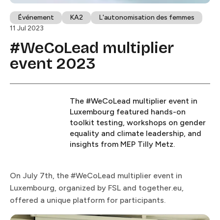
Événement​​​​‌ ‍ ​‍​‍‌‍ ‌ ​‍‌‍‍‌‌‍‌ ‌‍‍‌‌‍ ‍​‍​‍​ ‍‍​‍​‍‌ ​ ‌‍​‌‌‍ ‍‌‍‍‌‌ ‌​‌ ‍‌​‍ ‍‌‍‍‌‌‍ ​‍​‍​‍ ​​‍​‍‌‍‍​‌ ​‍‌‍‌‌‌‍‌‍​‍​‍​ ‍‍​‍​‍​‍ ‌ ​ ‌ ‌​‌ ‌‌‌‍‌​‌‍‍‌‌‍ ​‍ ‌‍‍‌‌‍ ‍‌ ‌​‌‍‌‌‌‍ ‍‌ ‌​​‍ ‌‍‌‌‌‍‌​‌‍‍‌‌ ‌​​‍ ‌‍ ‌‌‍ ‌‍‌​‌‍‌‌​ ‌‌ ​​‌ ​‍‌‍‌‌‌ ​ ‌‍‌‌‌‍ ‍‌ ‌​‌‍​‌‌ ‌​‌‍‍‌‌‍ ‌‍ ‍​ ‍ ‌‍‍‌‌‍‌​​ ‌​ ​​‌‍​‍​ ‌ ‌‍​ ​ ​‌​ ​ ‌‍​‍​ ​‌​‍ ‌‌‍​‍​ ​ ​ ‌‍‌‍‌‍​‍ ‌​ ‌​​ ​ ​ ​​‌‍‌‍​‍ ‌​ ‍​​ ​ ‌‍​‍​ ‌‍​‍ ‌‌‍‌‌‌‍​ ​ ‌​​ ‍​​ ​​​ ‌​​ ​​‌‍​ ​ ‌‌‌‍‌‍‌‍‌​​ ‌‍​ ‍ ‌ ‌​‌ ‍‌‌ ​​‌‍‌‌​ ‌‌‍ ‍‌‍‌‌‌ ‌ ‌ ​ ‌​​ ‌‍​‌‌ ‌​‌‍‌‌‌‍‌ ‌‍ ‌ ​‍‌ ‍‌​ ‍ ‌ ​​‌‍​‌‌ ‌​‌‍‍​​ ‌‌‍ ‍‌‍​‌‌‍ ‌‌‍‌‌​ ‌‍​‍‌‍​‌‌ ​ ‌‍‌‌‌‌‌‌‌ ​‍‌‍ ​​ ‌​‍‌‌​ ​‍‌​‌‍‌ ​ ‌ ‌​‌ ‌‌‌‍‌​‌‍‍‌‌‍ ​‍‌‍‌‍‍‌‌‍‌​​ ‌​ ​​‌‍​‍​ ‌ ‌‍​ ​ ​‌​ ​ ‌‍​‍​ ​‌​‍ ‌‌‍​‍​ ​ ​ ‌‍‌‍‌‍​‍ ‌​ ‌​​ ​ ​ ​​‌‍‌‍​‍ ‌​ ‍​​ ​ ‌‍​‍​ ‌‍​‍ ‌‌‍‌‌‌‍​ ​ ‌​​ ‍​​ ​​​ ‌​​ ​​‌‍​ ​ ‌‌‌‍‌‍‌‍‌​​ ‌‍​‍‌‍‌ ‌​‌ ‍‌‌ ​​‌‍‌‌​ ‌‌‍ ‍‌‍‌‌‌ ‌ ‌ ​ ‌​​ ‌‍​‌‌ ‌​‌‍‌‌‌‍‌ ‌‍ ‌ ​‍‌ ‍‌​‍‌‍‌ ​​‌‍​‌‌ ‌​‌‍‍​​ ‌‌‍ ‍‌‍​‌‌‍ ‌‌‍‌‌​‍‌‍‌ ​​‌‍‌‌‌ ​‍‌ ​ ‌ ​​‌‍‌‌‌‍​ ‌ ‌​‌‍‍‌‌ ‌‍‌‍‌‌​ ‌‌ ​​‌ ‌‌‌‍​‍‌‍ ​‌‍‍‌‌ ​ ‌‍‍​‌‍‌‌‌‍‌​​‍​‍‌ ‌
KA2​​​​‌ ‍ ​‍​‍‌‍ ‌ ​‍‌‍‍‌‌‍‌ ‌‍‍‌‌‍ ‍​‍​‍​ ‍‍​‍​‍‌ ​ ‌‍​‌‌‍ ‍‌‍‍‌‌ ‌​‌ ‍‌​‍ ‍‌‍‍‌‌‍ ​‍​‍​‍ ​​‍​‍‌‍‍​‌ ​‍‌‍‌‌‌‍‌‍​‍​‍​ ‍‍​‍​‍​‍ ‌ ​ ‌ ‌​‌ ‌‌‌‍‌​‌‍‍‌‌‍ ​‍ ‌‍‍‌‌‍ ‍‌ ‌​‌‍‌‌‌‍ ‍‌ ‌​​‍ ‌‍‌‌‌‍‌​‌‍‍‌‌ ‌​​‍ ‌‍ ‌‌‍ ‌‍‌​‌‍‌‌​ ‌‌ ​​‌ ​‍‌‍‌‌‌ ​ ‌‍‌‌‌‍ ‍‌ ‌​‌‍​‌‌ ‌​‌‍‍‌‌‍ ‌‍ ‍​ ‍ ‌‍‍‌‌‍‌​​ ‌​ ‍​​ ​ ‌‍‌‍‌‍​ ​ ​​​ ​​‌‍‌​​ ​‍​‍ ‌‌‍​‍​ ‌ ​ ‌ ‌‍‌​​‍ ‌​ ‌​​ ​ ‌‍‌‍‌‍​ ​‍ ‌​ ‍​‌‍​‍​ ​‌‌‍‌‍​‍ ‌​ ​ ​ ​‌​ ​‌​ ‍‌​ ‍‌​ ‌ ‌‍​ ​ ​‌​ ​ ​ ‌‌​ ‌ ‌‍‌‌​ ‍ ‌ ‌​‌ ‍‌‌ ​​‌‍‌‌​ ‌‌‍ ‍‌‍‌‌‌ ‌ ‌ ​ ‌​​ ‌‍​‌‌ ‌​‌‍‌‌‌‍‌ ‌‍ ‌ ​‍‌ ‍‌​ ‍ ‌ ​​‌‍​‌‌ ‌​‌‍‍​​ ‌‌‍ ‍‌‍​‌‌‍ ‌‌‍‌‌​ ‌‍​‍‌‍​‌‌ ​ ‌‍‌‌‌‌‌‌‌ ​‍‌‍ ​​ ‌​‍‌‌​ ​‍‌​‌‍‌ ​ ‌ ‌​‌ ‌‌‌‍‌​‌‍‍‌‌‍ ​‍‌‍‌‍‍‌‌‍‌​​ ‌​ ‍​​ ​ ‌‍‌‍‌‍​ ​ ​​​ ​​‌‍‌​​ ​‍​‍ ‌‌‍​‍​ ‌ ​ ‌ ‌‍‌​​‍ ‌​ ‌​​ ​ ‌‍‌‍‌‍​ ​‍ ‌​ ‍​‌‍​‍​ ​‌‌‍‌‍​‍ ‌​ ​ ​ ​‌​ ​‌​ ‍‌​ ‍‌​ ‌ ‌‍​ ​ ​‌​ ​ ​ ‌‌​ ‌ ‌‍‌‌​‍‌‍‌ ‌​‌ ‍‌‌ ​​‌‍‌‌​ ‌‌‍ ‍‌‍‌‌‌ ‌ ‌ ​ ‌​​ ‌‍​‌‌ ‌​‌‍‌‌‌‍‌ ‌‍ ‌ ​‍‌ ‍‌​‍‌‍‌ ​​‌‍​‌‌ ‌​‌‍‍​​ ‌‌‍ ‍‌‍​‌‌‍ ‌‌‍‌‌​‍‌‍‌ ​​‌‍‌‌‌ ​‍‌ ​ ‌ ​​‌‍‌‌‌‍​ ‌ ‌​‌‍‍‌‌ ‌‍‌‍‌‌​ ‌‌ ​​‌ ‌‌‌‍​‍‌‍ ​‌‍‍‌‌ ​ ‌‍‍​‌‍‌‌‌‍‌​​‍​‍‌ ‌
L'autonomisation des femmes​​​​‌ ‍ ​‍​‍‌‍ ‌ ​‍‌‍‍‌‌‍‌ ‌‍‍‌‌‍ ‍​‍​‍​ ‍‍​‍​‍‌ ​ ‌‍​‌‌‍ ‍‌‍‍‌‌ ‌​‌ ‍‌​‍ ‍‌‍‍‌‌‍ ​‍​‍​‍ ​​‍​‍‌‍‍​‌ ​‍‌‍‌‌‌‍‌‍​‍​‍​ ‍‍​‍​‍​‍ ‌ ​ ‌ ‌​‌ ‌‌‌‍‌​‌‍‍‌‌‍ ​‍ ‌‍‍‌‌‍ ‍‌ ‌​‌‍‌‌‌‍ ‍‌ ‌​​‍ ‌‍‌‌‌‍‌​‌‍‍‌‌ ‌​​‍ ‌‍ ‌‌‍ ‌‍‌​‌‍‌‌​ ‌‌ ​​‌ ​‍‌‍‌‌‌ ​ ‌‍‌‌‌‍ ‍‌ ‌​‌‍​‌‌ ‌​‌‍‍‌‌‍ ‌‍ ‍​ ‍ ‌‍‍‌‌‍‌​​ ‌‌‍​‌​ ‌‍‌‍​‍‌‍‌‍​ ‍‌‌‍‌‌​ ‍​‌‍​ ​‍ ‌‌‍‌​‌‍​‌‌‍​ ‌‍​‍​‍ ‌​ ‌​​ ‍‌​ ‍​​ ‌‌​‍ ‌‌‍​‌​ ​‌​ ‌ ​ ​‍​‍ ‌​ ‌​​ ‍​​ ​‍​ ​​​ ‌ ​ ‌‍​ ‍​​ ‌ ‌‍‌‌‌‍​‍​ ‌‍​ ‌​​ ‍ ‌ ‌​‌ ‍‌‌ ​​‌‍‌‌​ ‌‌‍ ‍‌‍‌‌‌ ‌ ‌ ​ ‌​​ ‌‍​‌‌ ‌​‌‍‌‌‌‍‌ ‌‍ ‌ ​‍‌ ‍‌​ ‍ ‌ ​​‌‍​‌‌ ‌​‌‍‍​​ ‌‌‍ ‍‌‍​‌‌‍ ‌‌‍‌‌​ ‌‍​‍‌‍​‌‌ ​ ‌‍‌‌‌‌‌‌‌ ​‍‌‍ ​​ ‌​‍‌‌​ ​‍‌​‌‍‌ ​ ‌ ‌​‌ ‌‌‌‍‌​‌‍‍‌‌‍ ​‍‌‍‌‍‍‌‌‍‌​​ ‌‌‍​‌​ ‌‍‌‍​‍‌‍‌‍​ ‍‌‌‍‌‌​ ‍​‌‍​ ​‍ ‌‌‍‌​‌‍​‌‌‍​ ‌‍​‍​‍ ‌​ ‌​​ ‍‌​ ‍​​ ‌‌​‍ ‌‌‍​‌​ ​‌​ ‌ ​ ​‍​‍ ‌​ ‌​​ ‍​​ ​‍​ ​​​ ‌ ​ ‌‍​ ‍​​ ‌ ‌‍‌‌‌‍​‍​ ‌‍​ ‌​​‍‌‍‌ ‌​‌ ‍‌‌ ​​‌‍‌‌​ ‌‌‍ ‍‌‍‌‌‌ ‌ ‌ ​ ‌​​ ‌‍​‌‌ ‌​‌‍‌‌‌‍‌ ‌‍ ‌ ​‍‌ ‍‌​‍‌‍‌ ​​‌‍​‌‌ ‌​‌‍‍​​ ‌‌‍ ‍‌‍​‌‌‍ ‌‌‍‌‌​‍‌‍‌ ​​‌‍‌‌‌ ​‍‌ ​ ‌ ​​‌‍‌‌‌‍​ ‌ ‌​‌‍‍‌‌ ‌‍‌‍‌‌​ ‌‌ ​​‌ ‌‌‌‍​‍‌‍ ​‌‍‍‌‌ ​ ‌‍‍​‌‍‌‌‌‍‌​​‍​‍‌ ‌
11 Jul 2023
#WeCoLead multiplier
event 2023​​​​‌ ‍ ​‍​‍‌‍ ‌ ​‍‌‍‍‌‌‍‌ ‌‍‍‌‌‍ ‍​‍​‍​ ‍‍​‍​‍‌ ​ ‌‍​‌‌‍ ‍‌‍‍‌‌ ‌​‌ ‍‌​‍ ‍‌‍‍‌‌‍ ​‍​‍​‍ ​​‍​‍‌‍‍​‌ ​‍‌‍‌‌‌‍‌‍​‍​‍​ ‍‍​‍​‍​‍ ‌ ​ ‌ ‌​‌ ‌‌‌‍‌​‌‍‍‌‌‍ ​‍ ‌‍‍‌‌‍ ‍‌ ‌​‌‍‌‌‌‍ ‍‌ ‌​​‍ ‌‍‌‌‌‍‌​‌‍‍‌‌ ‌​​‍ ‌‍ ‌‌‍ ‌‍‌​‌‍‌‌​ ‌‌ ​​‌ ​‍‌‍‌‌‌ ​ ‌‍‌‌‌‍ ‍‌ ‌​‌‍​‌‌ ‌​‌‍‍‌‌‍ ‌‍ ‍​ ‍ ‌‍‍‌‌‍‌​​ ‌​ ​ ​ ‍‌‌‍‌​‌‍​‍​ ​ ​ ​​‌‍‌‌‌‍‌‌​‍ ‌‌‍‌‍‌‍‌‍​ ‍​‌‍​ ​‍ ‌​ ‌​‌‍‌‍​ ‌​​ ‍​​‍ ‌​ ‍​​ ‌ ‌‍​ ​ ‌‍​‍ ‌​ ​‌‌‍​‌​ ‍​​ ​ ‌‍‌‍‌‍​ ​ ‌ ​ ​ ​ ​‍​ ‌‌‌‍‌​​ ‍‌​ ‍ ‌ ‌​‌ ‍‌‌ ​​‌‍‌‌​ ‌‌‍ ‍‌‍‌‌‌ ‌ ‌ ​ ‌‌​​‌‍ ‌ ​ ‌ ‌​​ ‍ ‌ ​​‌‍​‌‌ ‌​‌‍‍​​ ‌‌ ‌​‌‍‍‌‌ ‌​‌‍ ​‌‍‌‌​ ‌‍​‍‌‍​‌‌ ​ ‌‍‌‌‌‌‌‌‌ ​‍‌‍ ​​ ‌​‍‌‌​ ​‍‌​‌‍‌ ​ ‌ ‌​‌ ‌‌‌‍‌​‌‍‍‌‌‍ ​‍‌‍‌‍‍‌‌‍‌​​ ‌​ ​ ​ ‍‌‌‍‌​‌‍​‍​ ​ ​ ​​‌‍‌‌‌‍‌‌​‍ ‌‌‍‌‍‌‍‌‍​ ‍​‌‍​ ​‍ ‌​ ‌​‌‍‌‍​ ‌​​ ‍​​‍ ‌​ ‍​​ ‌ ‌‍​ ​ ‌‍​‍ ‌​ ​‌‌‍​‌​ ‍​​ ​ ‌‍‌‍‌‍​ ​ ‌ ​ ​ ​ ​‍​ ‌‌‌‍‌​​ ‍‌​‍‌‍‌ ‌​‌ ‍‌‌ ​​‌‍‌‌​ ‌‌‍ ‍‌‍‌‌‌ ‌ ‌ ​ ‌‌​​‌‍ ‌ ​ ‌ ‌​​‍‌‍‌ ​​‌‍​‌‌ ‌​‌‍‍​​ ‌‌ ‌​‌‍‍‌‌ ‌​‌‍ ​‌‍‌‌​‍‌‍‌ ​​‌‍‌‌‌ ​‍‌ ​ ‌ ​​‌‍‌‌‌‍​ ‌ ‌​‌‍‍‌‌ ‌‍‌‍‌‌​ ‌‌ ​​‌ ‌‌‌‍​‍‌‍ ​‌‍‍‌‌ ​ ‌‍‍​‌‍‌‌‌‍‌​​‍​‍‌ ‌
The #WeCoLead multiplier event in
Luxembourg featured hands-on
toolkit testing, workshops on gender
equality and climate leadership, and
insights from MEP Tilly Metz.​​​​‌ ‍ ​‍​‍‌‍ ‌ ​‍‌‍‍‌‌‍‌ ‌‍‍‌‌‍ ‍​‍​‍​ ‍‍​‍​‍‌ ​ ‌‍​‌‌‍ ‍‌‍‍‌‌ ‌​‌ ‍‌​‍ ‍‌‍‍‌‌‍ ​‍​‍​‍ ​​‍​‍‌‍‍​‌ ​‍‌‍‌‌‌‍‌‍​‍​‍​ ‍‍​‍​‍​‍ ‌ ​ ‌ ‌​‌ ‌‌‌‍‌​‌‍‍‌‌‍ ​‍ ‌‍‍‌‌‍ ‍‌ ‌​‌‍‌‌‌‍ ‍‌ ‌​​‍ ‌‍‌‌‌‍‌​‌‍‍‌‌ ‌​​‍ ‌‍ ‌‌‍ ‌‍‌​‌‍‌‌​ ‌‌ ​​‌ ​‍‌‍‌‌‌ ​ ‌‍‌‌‌‍ ‍‌ ‌​‌‍​‌‌ ‌​‌‍‍‌‌‍ ‌‍ ‍​ ‍ ‌‍‍‌‌‍‌​​ ‌​ ​ ​ ‍‌‌‍‌​‌‍​‍​ ​ ​ ​​‌‍‌‌‌‍‌‌​‍ ‌‌‍‌‍‌‍‌‍​ ‍​‌‍​ ​‍ ‌​ ‌​‌‍‌‍​ ‌​​ ‍​​‍ ‌​ ‍​​ ‌ ‌‍​ ​ ‌‍​‍ ‌​ ​‌‌‍​‌​ ‍​​ ​ ‌‍‌‍‌‍​ ​ ‌ ​ ​ ​ ​‍​ ‌‌‌‍‌​​ ‍‌​ ‍ ‌ ‌​‌ ‍‌‌ ​​‌‍‌‌​ ‌‌‍ ‍‌‍‌‌‌ ‌ ‌ ​ ‌‌​​‌‍ ‌ ​ ‌ ‌​​ ‍ ‌ ​​‌‍​‌‌ ‌​‌‍‍​​ ‌‌‍‌​‌‍‌‌‌ ​ ‌‍​ ‌ ​‍‌‍‍‌‌ ​​‌ ‌​‌‍‍‌‌‍ ‌‍ ‍​ ‌‍​‍‌‍​‌‌ ​ ‌‍‌‌‌‌‌‌‌ ​‍‌‍ ​​ ‌​‍‌‌​ ​‍‌​‌‍‌ ​ ‌ ‌​‌ ‌‌‌‍‌​‌‍‍‌‌‍ ​‍‌‍‌‍‍‌‌‍‌​​ ‌​ ​ ​ ‍‌‌‍‌​‌‍​‍​ ​ ​ ​​‌‍‌‌‌‍‌‌​‍ ‌‌‍‌‍‌‍‌‍​ ‍​‌‍​ ​‍ ‌​ ‌​‌‍‌‍​ ‌​​ ‍​​‍ ‌​ ‍​​ ‌ ‌‍​ ​ ‌‍​‍ ‌​ ​‌‌‍​‌​ ‍​​ ​ ‌‍‌‍‌‍​ ​ ‌ ​ ​ ​ ​‍​ ‌‌‌‍‌​​ ‍‌​‍‌‍‌ ‌​‌ ‍‌‌ ​​‌‍‌‌​ ‌‌‍ ‍‌‍‌‌‌ ‌ ‌ ​ ‌‌​​‌‍ ‌ ​ ‌ ‌​​‍‌‍‌ ​​‌‍​‌‌ ‌​‌‍‍​​ ‌‌‍‌​‌‍‌‌‌ ​ ‌‍​ ‌ ​‍‌‍‍‌‌ ​​‌ ‌​‌‍‍‌‌‍ ‌‍ ‍​‍‌‍‌ ​​‌‍‌‌‌ ​‍‌ ​ ‌ ​​‌‍‌‌‌‍​ ‌ ‌​‌‍‍‌‌ ‌‍‌‍‌‌​ ‌‌ ​​‌ ‌‌‌‍​‍‌‍ ​‌‍‍‌‌ ​ ‌‍‍​‌‍‌‌‌‍‌​​‍​‍‌ ‌
On July 7th, the #WeCoLead multiplier event in
Luxembourg, organized by FSL and together.eu,
offered a unique platform for participants.​​​​‌ ‍ ​‍​‍‌‍ ‌ ​‍‌‍‍‌‌‍‌ ‌‍‍‌‌‍ ‍​‍​‍​ ‍‍​‍​‍‌ ​ ‌‍​‌‌‍ ‍‌‍‍‌‌ ‌​‌ ‍‌​‍ ‍‌‍‍‌‌‍ ​‍​‍​‍ ​​‍​‍‌‍‍​‌ ​‍‌‍‌‌‌‍‌‍​‍​‍​ ‍‍​‍​‍​‍ ‌ ​ ‌ ‌​‌ ‌‌‌‍‌​‌‍‍‌‌‍ ​‍ ‌‍‍‌‌‍ ‍‌ ‌​‌‍‌‌‌‍ ‍‌ ‌​​‍ ‌‍‌‌‌‍‌​‌‍‍‌‌ ‌​​‍ ‌‍ ‌‌‍ ‌‍‌​‌‍‌‌​ ‌‌ ​​‌ ​‍‌‍‌‌‌ ​ ‌‍‌‌‌‍ ‍‌ ‌​‌‍​‌‌ ‌​‌‍‍‌‌‍ ‌‍ ‍​ ‍ ‌‍‍‌‌‍‌​​ ‌​ ​ ​ ‍‌‌‍‌​‌‍​‍​ ​ ​ ​​‌‍‌‌‌‍‌‌​‍ ‌‌‍‌‍‌‍‌‍​ ‍​‌‍​ ​‍ ‌​ ‌​‌‍‌‍​ ‌​​ ‍​​‍ ‌​ ‍​​ ‌ ‌‍​ ​ ‌‍​‍ ‌​ ​‌‌‍​‌​ ‍​​ ​ ‌‍‌‍‌‍​ ​ ‌ ​ ​ ​ ​‍​ ‌‌‌‍‌​​ ‍‌​ ‍ ‌ ‌​‌ ‍‌‌ ​​‌‍‌‌​ ‌‌‍ ‍‌‍‌‌‌ ‌ ‌ ​ ‌‌​​‌‍ ‌ ​ ‌ ‌​​ ‍ ‌ ​​‌‍​‌‌ ‌​‌‍‍​​ ‌‌ ​ ‌‍‌‌‌‍​ ‌ ‌​‌‍‍‌‌‍ ‌‍ ‍‌ ​ ​‍‌‌​ ‌‌‌​​‍‌‌ ‌‍‍ ‌‍‌‌‌ ‍‌​‍‌‌​ ​ ‌​‌​​‍‌‌​ ​ ‌​‌​​‍‌‌​ ​‍​ ​‍‌‍​ ​ ‍‌​ ‌ ​ ​​‌‍‌​‌‍​ ​ ​‌‌‍​‍‌‍​ ‌‍​‍​ ​‍​ ‍‌​‍‌‌​ ​‍​ ​‍​‍‌‌​ ‌‌‌​‌​​‍ ‍‌‍​ ‌‍ ‌‍ ‍‌ ‌​‌‍‌‌‌‍ ‍‌ ‌​​‍‌‌​ ‌‌‌​​‍‌‌ ‌‍‍ ‌‍‌‌‌ ‍‌​‍‌‌​ ​ ‌​‌​​‍‌‌​ ​ ‌​‌​​‍‌‌​ ​‍​ ​‍​ ‍​‌‍‌​‌‍‌​​ ‌​‌‍​ ​ ‌‍‌‍​‌​ ‌‌‌‍‌‌​ ‍‌​ ​ ​ ‍​​‍‌‌​ ​‍​ ​‍​‍‌‌​ ‌‌‌​‌​​‍ ‍‌‍​ ‌‍‍​‌‍‍‌‌‍ ​‌‍‌​‌ ​‍‌‍‌‌‌‍ ‍​‍‌‌​ ‌‌‌​​‍‌‌ ‌‍‍ ‌‍‌‌‌ ‍‌​‍‌‌​ ​ ‌​‌​​‍‌‌​ ​ ‌​‌​​‍‌‌​ ​‍​ ​‍​ ‌‍​ ‍​​ ‍​‌‍‌‍​ ‌ ​ ‍​‌‍‌‍​ ​‌‌‍​ ‌‍‌​​ ‌​​ ​ ​‍‌‌​ ​‍​ ​‍​‍‌‌​ ‌‌‌​‌​​‍ ‍‌ ‌​‌‍‌‌‌ ‍​‌ ‌​​ ‌‍​‍‌‍​‌‌ ​ ‌‍‌‌‌‌‌‌‌ ​‍‌‍ ​​ ‌​‍‌‌​ ​‍‌​‌‍‌ ​ ‌ ‌​‌ ‌‌‌‍‌​‌‍‍‌‌‍ ​‍‌‍‌‍‍‌‌‍‌​​ ‌​ ​ ​ ‍‌‌‍‌​‌‍​‍​ ​ ​ ​​‌‍‌‌‌‍‌‌​‍ ‌‌‍‌‍‌‍‌‍​ ‍​‌‍​ ​‍ ‌​ ‌​‌‍‌‍​ ‌​​ ‍​​‍ ‌​ ‍​​ ‌ ‌‍​ ​ ‌‍​‍ ‌​ ​‌‌‍​‌​ ‍​​ ​ ‌‍‌‍‌‍​ ​ ‌ ​ ​ ​ ​‍​ ‌‌‌‍‌​​ ‍‌​‍‌‍‌ ‌​‌ ‍‌‌ ​​‌‍‌‌​ ‌‌‍ ‍‌‍‌‌‌ ‌ ‌ ​ ‌‌​​‌‍ ‌ ​ ‌ ‌​​‍‌‍‌ ​​‌‍​‌‌ ‌​‌‍‍​​ ‌‌ ​ ‌‍‌‌‌‍​ ‌ ‌​‌‍‍‌‌‍ ‌‍ ‍‌ ​ ​‍‌‌​ ‌‌‌​​‍‌‌ ‌‍‍ ‌‍‌‌‌ ‍‌​‍‌‌​ ​ ‌​‌​​‍‌‌​ ​ ‌​‌​​‍‌‌​ ​‍​ ​‍‌‍​ ​ ‍‌​ ‌ ​ ​​‌‍‌​‌‍​ ​ ​‌‌‍​‍‌‍​ ‌‍​‍​ ​‍​ ‍‌​‍‌‌​ ​‍​ ​‍​‍‌‌​ ‌‌‌​‌​​‍ ‍‌‍​ ‌‍ ‌‍ ‍‌ ‌​‌‍‌‌‌‍ ‍‌ ‌​​‍‌‌​ ‌‌‌​​‍‌‌ ‌‍‍ ‌‍‌‌‌ ‍‌​‍‌‌​ ​ ‌​‌​​‍‌‌​ ​ ‌​‌​​‍‌‌​ ​‍​ ​‍​ ‍​‌‍‌​‌‍‌​​ ‌​‌‍​ ​ ‌‍‌‍​‌​ ‌‌‌‍‌‌​ ‍‌​ ​ ​ ‍​​‍‌‌​ ​‍​ ​‍​‍‌‌​ ‌‌‌​‌​​‍ ‍‌‍​ ‌‍‍​‌‍‍‌‌‍ ​‌‍‌​‌ ​‍‌‍‌‌‌‍ ‍​‍‌‌​ ‌‌‌​​‍‌‌ ‌‍‍ ‌‍‌‌‌ ‍‌​‍‌‌​ ​ ‌​‌​​‍‌‌​ ​ ‌​‌​​‍‌‌​ ​‍​ ​‍​ ‌‍​ ‍​​ ‍​‌‍‌‍​ ‌ ​ ‍​‌‍‌‍​ ​‌‌‍​ ‌‍‌​​ ‌​​ ​ ​‍‌‌​ ​‍​ ​‍​‍‌‌​ ‌‌‌​‌​​‍ ‍‌ ‌​‌‍‌‌‌ ‍​‌ ‌​​‍‌‍‌ ​​‌‍‌‌‌ ​‍‌ ​ ‌ ​​‌‍‌‌‌‍​ ‌ ‌​‌‍‍‌‌ ‌‍‌‍‌‌​ ‌‌ ​​‌ ‌‌‌‍​‍‌‍ ​‌‍‍‌‌ ​ ‌‍‍​‌‍‌‌‌‍‌​​‍​‍‌ ‌