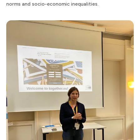
norms and socio-economic inequalities.​​​​‌ ‍ ​‍​‍‌‍ ‌ ​‍‌‍‍‌‌‍‌ ‌‍‍‌‌‍ ‍​‍​‍​ ‍‍​‍​‍‌ ​ ‌‍​‌‌‍ ‍‌‍‍‌‌ ‌​‌ ‍‌​‍ ‍‌‍‍‌‌‍ ​‍​‍​‍ ​​‍​‍‌‍‍​‌ ​‍‌‍‌‌‌‍‌‍​‍​‍​ ‍‍​‍​‍​‍ ‌ ​ ‌ ‌​‌ ‌‌‌‍‌​‌‍‍‌‌‍ ​‍ ‌‍‍‌‌‍ ‍‌ ‌​‌‍‌‌‌‍ ‍‌ ‌​​‍ ‌‍‌‌‌‍‌​‌‍‍‌‌ ‌​​‍ ‌‍ ‌‌‍ ‌‍‌​‌‍‌‌​ ‌‌ ​​‌ ​‍‌‍‌‌‌ ​ ‌‍‌‌‌‍ ‍‌ ‌​‌‍​‌‌ ‌​‌‍‍‌‌‍ ‌‍ ‍​ ‍ ‌‍‍‌‌‍‌​​ ‌​ ​ ​ ‍‌‌‍‌​‌‍​‍​ ​ ​ ​​‌‍‌‌‌‍‌‌​‍ ‌‌‍‌‍‌‍‌‍​ ‍​‌‍​ ​‍ ‌​ ‌​‌‍‌‍​ ‌​​ ‍​​‍ ‌​ ‍​​ ‌ ‌‍​ ​ ‌‍​‍ ‌​ ​‌‌‍​‌​ ‍​​ ​ ‌‍‌‍‌‍​ ​ ‌ ​ ​ ​ ​‍​ ‌‌‌‍‌​​ ‍‌​ ‍ ‌ ‌​‌ ‍‌‌ ​​‌‍‌‌​ ‌‌‍ ‍‌‍‌‌‌ ‌ ‌ ​ ‌‌​​‌‍ ‌ ​ ‌ ‌​​ ‍ ‌ ​​‌‍​‌‌ ‌​‌‍‍​​ ‌‌ ​ ‌‍‌‌‌‍​ ‌ ‌​‌‍‍‌‌‍ ‌‍ ‍‌ ​ ​‍‌‌​ ‌‌‌​​‍‌‌ ‌‍‍ ‌‍‌‌‌ ‍‌​‍‌‌​ ​ ‌​‌​​‍‌‌​ ​ ‌​‌​​‍‌‌​ ​‍​ ​‍‌‍​ ​ ‍‌​ ‌ ​ ​​‌‍‌​‌‍​ ​ ​‌‌‍​‍‌‍​ ‌‍​‍​ ​‍​ ‍‌​‍‌‌​ ​‍​ ​‍​‍‌‌​ ‌‌‌​‌​​‍ ‍‌‍​ ‌‍ ‌‍ ‍‌ ‌​‌‍‌‌‌‍ ‍‌ ‌​​‍‌‌​ ‌‌‌​​‍‌‌ ‌‍‍ ‌‍‌‌‌ ‍‌​‍‌‌​ ​ ‌​‌​​‍‌‌​ ​ ‌​‌​​‍‌‌​ ​‍​ ​‍‌‍​‌​ ‍‌​ ‌ ​ ​‍​ ‌‍​ ‌​‌‍‌‍‌‍‌‍​ ‍‌​ ​‌‌‍​‍​ ‍‌​‍‌‌​ ​‍​ ​‍​‍‌‌​ ‌‌‌​‌​​‍ ‍‌‍​ ‌‍‍​‌‍‍‌‌‍ ​‌‍‌​‌ ​‍‌‍‌‌‌‍ ‍​‍‌‌​ ‌‌‌​​‍‌‌ ‌‍‍ ‌‍‌‌‌ ‍‌​‍‌‌​ ​ ‌​‌​​‍‌‌​ ​ ‌​‌​​‍‌‌​ ​‍​ ​‍‌‍​‍​ ​​​ ‍​​ ​‍​ ​ ​ ‌‌​ ‌​​ ‌ ​ ‌​‌‍​‍‌‍​‍​ ‌ ​‍‌‌​ ​‍​ ​‍​‍‌‌​ ‌‌‌​‌​​‍ ‍‌ ‌​‌‍‌‌‌ ‍​‌ ‌​​ ‌‍​‍‌‍​‌‌ ​ ‌‍‌‌‌‌‌‌‌ ​‍‌‍ ​​ ‌​‍‌‌​ ​‍‌​‌‍‌ ​ ‌ ‌​‌ ‌‌‌‍‌​‌‍‍‌‌‍ ​‍‌‍‌‍‍‌‌‍‌​​ ‌​ ​ ​ ‍‌‌‍‌​‌‍​‍​ ​ ​ ​​‌‍‌‌‌‍‌‌​‍ ‌‌‍‌‍‌‍‌‍​ ‍​‌‍​ ​‍ ‌​ ‌​‌‍‌‍​ ‌​​ ‍​​‍ ‌​ ‍​​ ‌ ‌‍​ ​ ‌‍​‍ ‌​ ​‌‌‍​‌​ ‍​​ ​ ‌‍‌‍‌‍​ ​ ‌ ​ ​ ​ ​‍​ ‌‌‌‍‌​​ ‍‌​‍‌‍‌ ‌​‌ ‍‌‌ ​​‌‍‌‌​ ‌‌‍ ‍‌‍‌‌‌ ‌ ‌ ​ ‌‌​​‌‍ ‌ ​ ‌ ‌​​‍‌‍‌ ​​‌‍​‌‌ ‌​‌‍‍​​ ‌‌ ​ ‌‍‌‌‌‍​ ‌ ‌​‌‍‍‌‌‍ ‌‍ ‍‌ ​ ​‍‌‌​ ‌‌‌​​‍‌‌ ‌‍‍ ‌‍‌‌‌ ‍‌​‍‌‌​ ​ ‌​‌​​‍‌‌​ ​ ‌​‌​​‍‌‌​ ​‍​ ​‍‌‍​ ​ ‍‌​ ‌ ​ ​​‌‍‌​‌‍​ ​ ​‌‌‍​‍‌‍​ ‌‍​‍​ ​‍​ ‍‌​‍‌‌​ ​‍​ ​‍​‍‌‌​ ‌‌‌​‌​​‍ ‍‌‍​ ‌‍ ‌‍ ‍‌ ‌​‌‍‌‌‌‍ ‍‌ ‌​​‍‌‌​ ‌‌‌​​‍‌‌ ‌‍‍ ‌‍‌‌‌ ‍‌​‍‌‌​ ​ ‌​‌​​‍‌‌​ ​ ‌​‌​​‍‌‌​ ​‍​ ​‍‌‍​‌​ ‍‌​ ‌ ​ ​‍​ ‌‍​ ‌​‌‍‌‍‌‍‌‍​ ‍‌​ ​‌‌‍​‍​ ‍‌​‍‌‌​ ​‍​ ​‍​‍‌‌​ ‌‌‌​‌​​‍ ‍‌‍​ ‌‍‍​‌‍‍‌‌‍ ​‌‍‌​‌ ​‍‌‍‌‌‌‍ ‍​‍‌‌​ ‌‌‌​​‍‌‌ ‌‍‍ ‌‍‌‌‌ ‍‌​‍‌‌​ ​ ‌​‌​​‍‌‌​ ​ ‌​‌​​‍‌‌​ ​‍​ ​‍‌‍​‍​ ​​​ ‍​​ ​‍​ ​ ​ ‌‌​ ‌​​ ‌ ​ ‌​‌‍​‍‌‍​‍​ ‌ ​‍‌‌​ ​‍​ ​‍​‍‌‌​ ‌‌‌​‌​​‍ ‍‌ ‌​‌‍‌‌‌ ‍​‌ ‌​​‍‌‍‌ ​​‌‍‌‌‌ ​‍‌ ​ ‌ ​​‌‍‌‌‌‍​ ‌ ‌​‌‍‍‌‌ ‌‍‌‍‌‌​ ‌‌ ​​‌ ‌‌‌‍​‍‌‍ ​‌‍‍‌‌ ​ ‌‍‍​‌‍‌‌‌‍‌​​‍​‍‌ ‌