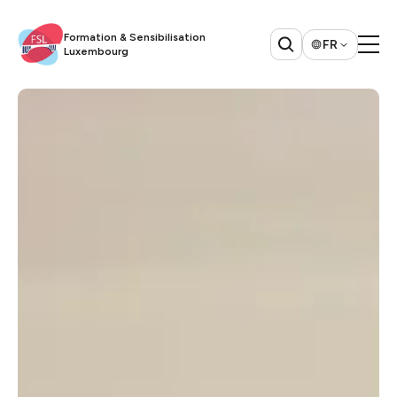
Formation & Sensibilisation
FR
Luxembourg​​​​‌ ‍ ​‍​‍‌‍ ‌ ​‍‌‍‍‌‌‍‌ ‌‍‍‌‌‍ ‍​‍​‍​ ‍‍​‍​‍‌ ​ ‌‍​‌‌‍ ‍‌‍‍‌‌ ‌​‌ ‍‌​‍ ‍‌‍‍‌‌‍ ​‍​‍​‍ ​​‍​‍‌‍‍​‌ ​‍‌‍‌‌‌‍‌‍​‍​‍​ ‍‍​‍​‍​‍ ‌ ​ ‌ ‌​‌ ‌‌‌‍‌​‌‍‍‌‌‍ ​‍ ‌‍‍‌‌‍ ‍‌ ‌​‌‍‌‌‌‍ ‍‌ ‌​​‍ ‌‍‌‌‌‍‌​‌‍‍‌‌ ‌​​‍ ‌‍ ‌‌‍ ‌‍‌​‌‍‌‌​ ‌‌ ​​‌ ​‍‌‍‌‌‌ ​ ‌‍‌‌‌‍ ‍‌ ‌​‌‍​‌‌ ‌​‌‍‍‌‌‍ ‌‍ ‍​ ‍ ‌‍‍‌‌‍‌​​ ‌​ ​​‌‍​ ‌‍​‌​ ‌‍‌‍​‍​ ‌‌​ ​‍‌‍​ ​‍ ‌‌‍‌​​ ‌‍​ ​‌‌‍​‍​‍ ‌​ ‌​​ ‌‌‌‍‌‌​ ‌‍​‍ ‌​ ‍​​ ‌ ‌‍​‌​ ‌​​‍ ‌​ ‌‌‌‍‌‌​ ​ ​ ‌‍​ ‌​‌‍‌‌​ ‌‍​ ​​‌‍​‌​ ‌‍​ ​‍​ ​ ​ ‍ ‌ ‌​‌ ‍‌‌ ​​‌‍‌‌​ ‌‌ ​ ‌‍‍‌‌ ‌​‌‍‌‌‌‌​ ‌‍‌‌‌ ‌​‌ ‌​‌‍‍‌‌‍ ‍‌‍‌ ‌ ​ ​ ‍ ‌ ​​‌‍​‌‌ ‌​‌‍‍​​ ‌‌‍​‍‌ ​‍‌‍​‌‌‍ ‍‌‍‌​‌‍‍‌‌‍ ‍‌‍‌ ​‍ ‍‌‍​‍‌ ​‍‌‍​‌‌‍ ‍‌‍‌​‌​ ‍‌‍​‌‌‍ ‌‌‍‌‌​ ‌‍​‍‌‍​‌‌ ​ ‌‍‌‌‌‌‌‌‌ ​‍‌‍ ​​ ‌​‍‌‌​ ​‍‌​‌‍‌ ​ ‌ ‌​‌ ‌‌‌‍‌​‌‍‍‌‌‍ ​‍‌‍‌‍‍‌‌‍‌​​ ‌​ ​​‌‍​ ‌‍​‌​ ‌‍‌‍​‍​ ‌‌​ ​‍‌‍​ ​‍ ‌‌‍‌​​ ‌‍​ ​‌‌‍​‍​‍ ‌​ ‌​​ ‌‌‌‍‌‌​ ‌‍​‍ ‌​ ‍​​ ‌ ‌‍​‌​ ‌​​‍ ‌​ ‌‌‌‍‌‌​ ​ ​ ‌‍​ ‌​‌‍‌‌​ ‌‍​ ​​‌‍​‌​ ‌‍​ ​‍​ ​ ​‍‌‍‌ ‌​‌ ‍‌‌ ​​‌‍‌‌​ ‌‌ ​ ‌‍‍‌‌ ‌​‌‍‌‌‌‌​ ‌‍‌‌‌ ‌​‌ ‌​‌‍‍‌‌‍ ‍‌‍‌ ‌ ​ ​‍‌‍‌ ​​‌‍​‌‌ ‌​‌‍‍​​ ‌‌‍​‍‌ ​‍‌‍​‌‌‍ ‍‌‍‌​‌‍‍‌‌‍ ‍‌‍‌ ​‍ ‍‌‍​‍‌ ​‍‌‍​‌‌‍ ‍‌‍‌​‌​ ‍‌‍​‌‌‍ ‌‌‍‌‌​‍‌‍‌ ​​‌‍‌‌‌ ​‍‌ ​ ‌ ​​‌‍‌‌‌‍​ ‌ ‌​‌‍‍‌‌ ‌‍‌‍‌‌​ ‌‌ ​​‌ ‌‌‌‍​‍‌‍ ​‌‍‍‌‌ ​ ‌‍‍​‌‍‌‌‌‍‌​​‍​‍‌ ‌