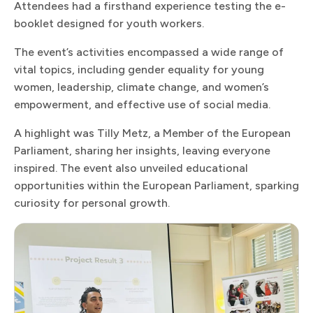
Attendees had a firsthand experience testing the e-
booklet designed for youth workers.​​​​‌ ‍ ​‍​‍‌‍ ‌ ​‍‌‍‍‌‌‍‌ ‌‍‍‌‌‍ ‍​‍​‍​ ‍‍​‍​‍‌ ​ ‌‍​‌‌‍ ‍‌‍‍‌‌ ‌​‌ ‍‌​‍ ‍‌‍‍‌‌‍ ​‍​‍​‍ ​​‍​‍‌‍‍​‌ ​‍‌‍‌‌‌‍‌‍​‍​‍​ ‍‍​‍​‍​‍ ‌ ​ ‌ ‌​‌ ‌‌‌‍‌​‌‍‍‌‌‍ ​‍ ‌‍‍‌‌‍ ‍‌ ‌​‌‍‌‌‌‍ ‍‌ ‌​​‍ ‌‍‌‌‌‍‌​‌‍‍‌‌ ‌​​‍ ‌‍ ‌‌‍ ‌‍‌​‌‍‌‌​ ‌‌ ​​‌ ​‍‌‍‌‌‌ ​ ‌‍‌‌‌‍ ‍‌ ‌​‌‍​‌‌ ‌​‌‍‍‌‌‍ ‌‍ ‍​ ‍ ‌‍‍‌‌‍‌​​ ‌​ ​ ​ ‍‌‌‍‌​‌‍​‍​ ​ ​ ​​‌‍‌‌‌‍‌‌​‍ ‌‌‍‌‍‌‍‌‍​ ‍​‌‍​ ​‍ ‌​ ‌​‌‍‌‍​ ‌​​ ‍​​‍ ‌​ ‍​​ ‌ ‌‍​ ​ ‌‍​‍ ‌​ ​‌‌‍​‌​ ‍​​ ​ ‌‍‌‍‌‍​ ​ ‌ ​ ​ ​ ​‍​ ‌‌‌‍‌​​ ‍‌​ ‍ ‌ ‌​‌ ‍‌‌ ​​‌‍‌‌​ ‌‌‍ ‍‌‍‌‌‌ ‌ ‌ ​ ‌‌​​‌‍ ‌ ​ ‌ ‌​​ ‍ ‌ ​​‌‍​‌‌ ‌​‌‍‍​​ ‌‌ ​ ‌‍‌‌‌‍​ ‌ ‌​‌‍‍‌‌‍ ‌‍ ‍‌ ​ ​‍‌‌​ ‌‌‌​​‍‌‌ ‌‍‍ ‌‍‌‌‌ ‍‌​‍‌‌​ ​ ‌​‌​​‍‌‌​ ​ ‌​‌​​‍‌‌​ ​‍​ ​‍‌‍​ ​ ‍‌​ ‌ ​ ​​‌‍‌​‌‍​ ​ ​‌‌‍​‍‌‍​ ‌‍​‍​ ​‍​ ‍‌​‍‌‌​ ​‍​ ​‍​‍‌‌​ ‌‌‌​‌​​‍ ‍‌‍​ ‌‍ ‌‍ ‍‌ ‌​‌‍‌‌‌‍ ‍‌ ‌​​‍‌‌​ ‌‌‌​​‍‌‌ ‌‍‍ ‌‍‌‌‌ ‍‌​‍‌‌​ ​ ‌​‌​​‍‌‌​ ​ ‌​‌​​‍‌‌​ ​‍​ ​‍‌‍‌‌​ ​‌‌‍​‌​ ‌‍​ ​‌​ ‌‌​ ​ ​ ‌‌​ ‌‌​ ​‍‌‍‌​​ ‌​​‍‌‌​ ​‍​ ​‍​‍‌‌​ ‌‌‌​‌​​‍ ‍‌‍​ ‌‍‍​‌‍‍‌‌‍ ​‌‍‌​‌ ​‍‌‍‌‌‌‍ ‍​‍‌‌​ ‌‌‌​​‍‌‌ ‌‍‍ ‌‍‌‌‌ ‍‌​‍‌‌​ ​ ‌​‌​​‍‌‌​ ​ ‌​‌​​‍‌‌​ ​‍​ ​‍‌‍​‍​ ​​‌‍‌‌‌‍‌‍‌‍‌​​ ‍‌‌‍‌‍​ ‍​​ ​‍​ ​‍‌‍‌​​ ‍​​‍‌‌​ ​‍​ ​‍​‍‌‌​ ‌‌‌​‌​​‍ ‍‌ ‌​‌‍‌‌‌ ‍​‌ ‌​​ ‌‍​‍‌‍​‌‌ ​ ‌‍‌‌‌‌‌‌‌ ​‍‌‍ ​​ ‌​‍‌‌​ ​‍‌​‌‍‌ ​ ‌ ‌​‌ ‌‌‌‍‌​‌‍‍‌‌‍ ​‍‌‍‌‍‍‌‌‍‌​​ ‌​ ​ ​ ‍‌‌‍‌​‌‍​‍​ ​ ​ ​​‌‍‌‌‌‍‌‌​‍ ‌‌‍‌‍‌‍‌‍​ ‍​‌‍​ ​‍ ‌​ ‌​‌‍‌‍​ ‌​​ ‍​​‍ ‌​ ‍​​ ‌ ‌‍​ ​ ‌‍​‍ ‌​ ​‌‌‍​‌​ ‍​​ ​ ‌‍‌‍‌‍​ ​ ‌ ​ ​ ​ ​‍​ ‌‌‌‍‌​​ ‍‌​‍‌‍‌ ‌​‌ ‍‌‌ ​​‌‍‌‌​ ‌‌‍ ‍‌‍‌‌‌ ‌ ‌ ​ ‌‌​​‌‍ ‌ ​ ‌ ‌​​‍‌‍‌ ​​‌‍​‌‌ ‌​‌‍‍​​ ‌‌ ​ ‌‍‌‌‌‍​ ‌ ‌​‌‍‍‌‌‍ ‌‍ ‍‌ ​ ​‍‌‌​ ‌‌‌​​‍‌‌ ‌‍‍ ‌‍‌‌‌ ‍‌​‍‌‌​ ​ ‌​‌​​‍‌‌​ ​ ‌​‌​​‍‌‌​ ​‍​ ​‍‌‍​ ​ ‍‌​ ‌ ​ ​​‌‍‌​‌‍​ ​ ​‌‌‍​‍‌‍​ ‌‍​‍​ ​‍​ ‍‌​‍‌‌​ ​‍​ ​‍​‍‌‌​ ‌‌‌​‌​​‍ ‍‌‍​ ‌‍ ‌‍ ‍‌ ‌​‌‍‌‌‌‍ ‍‌ ‌​​‍‌‌​ ‌‌‌​​‍‌‌ ‌‍‍ ‌‍‌‌‌ ‍‌​‍‌‌​ ​ ‌​‌​​‍‌‌​ ​ ‌​‌​​‍‌‌​ ​‍​ ​‍‌‍‌‌​ ​‌‌‍​‌​ ‌‍​ ​‌​ ‌‌​ ​ ​ ‌‌​ ‌‌​ ​‍‌‍‌​​ ‌​​‍‌‌​ ​‍​ ​‍​‍‌‌​ ‌‌‌​‌​​‍ ‍‌‍​ ‌‍‍​‌‍‍‌‌‍ ​‌‍‌​‌ ​‍‌‍‌‌‌‍ ‍​‍‌‌​ ‌‌‌​​‍‌‌ ‌‍‍ ‌‍‌‌‌ ‍‌​‍‌‌​ ​ ‌​‌​​‍‌‌​ ​ ‌​‌​​‍‌‌​ ​‍​ ​‍‌‍​‍​ ​​‌‍‌‌‌‍‌‍‌‍‌​​ ‍‌‌‍‌‍​ ‍​​ ​‍​ ​‍‌‍‌​​ ‍​​‍‌‌​ ​‍​ ​‍​‍‌‌​ ‌‌‌​‌​​‍ ‍‌ ‌​‌‍‌‌‌ ‍​‌ ‌​​‍‌‍‌ ​​‌‍‌‌‌ ​‍‌ ​ ‌ ​​‌‍‌‌‌‍​ ‌ ‌​‌‍‍‌‌ ‌‍‌‍‌‌​ ‌‌ ​​‌ ‌‌‌‍​‍‌‍ ​‌‍‍‌‌ ​ ‌‍‍​‌‍‌‌‌‍‌​​‍​‍‌ ‌
The event’s activities encompassed a wide range of
vital topics, including gender equality for young
women, leadership, climate change, and women’s
empowerment, and effective use of social media.​​​​‌ ‍ ​‍​‍‌‍ ‌ ​‍‌‍‍‌‌‍‌ ‌‍‍‌‌‍ ‍​‍​‍​ ‍‍​‍​‍‌ ​ ‌‍​‌‌‍ ‍‌‍‍‌‌ ‌​‌ ‍‌​‍ ‍‌‍‍‌‌‍ ​‍​‍​‍ ​​‍​‍‌‍‍​‌ ​‍‌‍‌‌‌‍‌‍​‍​‍​ ‍‍​‍​‍​‍ ‌ ​ ‌ ‌​‌ ‌‌‌‍‌​‌‍‍‌‌‍ ​‍ ‌‍‍‌‌‍ ‍‌ ‌​‌‍‌‌‌‍ ‍‌ ‌​​‍ ‌‍‌‌‌‍‌​‌‍‍‌‌ ‌​​‍ ‌‍ ‌‌‍ ‌‍‌​‌‍‌‌​ ‌‌ ​​‌ ​‍‌‍‌‌‌ ​ ‌‍‌‌‌‍ ‍‌ ‌​‌‍​‌‌ ‌​‌‍‍‌‌‍ ‌‍ ‍​ ‍ ‌‍‍‌‌‍‌​​ ‌​ ​ ​ ‍‌‌‍‌​‌‍​‍​ ​ ​ ​​‌‍‌‌‌‍‌‌​‍ ‌‌‍‌‍‌‍‌‍​ ‍​‌‍​ ​‍ ‌​ ‌​‌‍‌‍​ ‌​​ ‍​​‍ ‌​ ‍​​ ‌ ‌‍​ ​ ‌‍​‍ ‌​ ​‌‌‍​‌​ ‍​​ ​ ‌‍‌‍‌‍​ ​ ‌ ​ ​ ​ ​‍​ ‌‌‌‍‌​​ ‍‌​ ‍ ‌ ‌​‌ ‍‌‌ ​​‌‍‌‌​ ‌‌‍ ‍‌‍‌‌‌ ‌ ‌ ​ ‌‌​​‌‍ ‌ ​ ‌ ‌​​ ‍ ‌ ​​‌‍​‌‌ ‌​‌‍‍​​ ‌‌ ​ ‌‍‌‌‌‍​ ‌ ‌​‌‍‍‌‌‍ ‌‍ ‍‌ ​ ​‍‌‌​ ‌‌‌​​‍‌‌ ‌‍‍ ‌‍‌‌‌ ‍‌​‍‌‌​ ​ ‌​‌​​‍‌‌​ ​ ‌​‌​​‍‌‌​ ​‍​ ​‍‌‍​ ​ ‍‌​ ‌ ​ ​​‌‍‌​‌‍​ ​ ​‌‌‍​‍‌‍​ ‌‍​‍​ ​‍​ ‍‌​‍‌‌​ ​‍​ ​‍​‍‌‌​ ‌‌‌​‌​​‍ ‍‌‍​ ‌‍ ‌‍ ‍‌ ‌​‌‍‌‌‌‍ ‍‌ ‌​​‍‌‌​ ‌‌‌​​‍‌‌ ‌‍‍ ‌‍‌‌‌ ‍‌​‍‌‌​ ​ ‌​‌​​‍‌‌​ ​ ‌​‌​​‍‌‌​ ​‍​ ​‍​ ‍‌​ ​ ​ ​ ​ ‌ ​ ​​​ ‍​‌‍​ ​ ‌‍​ ‌‍​ ‌‍​ ​‍‌‍​ ​‍‌‌​ ​‍​ ​‍​‍‌‌​ ‌‌‌​‌​​‍ ‍‌‍​ ‌‍‍​‌‍‍‌‌‍ ​‌‍‌​‌ ​‍‌‍‌‌‌‍ ‍​‍‌‌​ ‌‌‌​​‍‌‌ ‌‍‍ ‌‍‌‌‌ ‍‌​‍‌‌​ ​ ‌​‌​​‍‌‌​ ​ ‌​‌​​‍‌‌​ ​‍​ ​‍‌‍‌‌​ ‍​​ ‌ ‌‍‌‌​ ‌ ​ ​​​ ‍​​ ‌‌‌‍‌‍​ ​​​ ​‌‌‍​ ​‍‌‌​ ​‍​ ​‍​‍‌‌​ ‌‌‌​‌​​‍ ‍‌ ‌​‌‍‌‌‌ ‍​‌ ‌​​ ‌‍​‍‌‍​‌‌ ​ ‌‍‌‌‌‌‌‌‌ ​‍‌‍ ​​ ‌​‍‌‌​ ​‍‌​‌‍‌ ​ ‌ ‌​‌ ‌‌‌‍‌​‌‍‍‌‌‍ ​‍‌‍‌‍‍‌‌‍‌​​ ‌​ ​ ​ ‍‌‌‍‌​‌‍​‍​ ​ ​ ​​‌‍‌‌‌‍‌‌​‍ ‌‌‍‌‍‌‍‌‍​ ‍​‌‍​ ​‍ ‌​ ‌​‌‍‌‍​ ‌​​ ‍​​‍ ‌​ ‍​​ ‌ ‌‍​ ​ ‌‍​‍ ‌​ ​‌‌‍​‌​ ‍​​ ​ ‌‍‌‍‌‍​ ​ ‌ ​ ​ ​ ​‍​ ‌‌‌‍‌​​ ‍‌​‍‌‍‌ ‌​‌ ‍‌‌ ​​‌‍‌‌​ ‌‌‍ ‍‌‍‌‌‌ ‌ ‌ ​ ‌‌​​‌‍ ‌ ​ ‌ ‌​​‍‌‍‌ ​​‌‍​‌‌ ‌​‌‍‍​​ ‌‌ ​ ‌‍‌‌‌‍​ ‌ ‌​‌‍‍‌‌‍ ‌‍ ‍‌ ​ ​‍‌‌​ ‌‌‌​​‍‌‌ ‌‍‍ ‌‍‌‌‌ ‍‌​‍‌‌​ ​ ‌​‌​​‍‌‌​ ​ ‌​‌​​‍‌‌​ ​‍​ ​‍‌‍​ ​ ‍‌​ ‌ ​ ​​‌‍‌​‌‍​ ​ ​‌‌‍​‍‌‍​ ‌‍​‍​ ​‍​ ‍‌​‍‌‌​ ​‍​ ​‍​‍‌‌​ ‌‌‌​‌​​‍ ‍‌‍​ ‌‍ ‌‍ ‍‌ ‌​‌‍‌‌‌‍ ‍‌ ‌​​‍‌‌​ ‌‌‌​​‍‌‌ ‌‍‍ ‌‍‌‌‌ ‍‌​‍‌‌​ ​ ‌​‌​​‍‌‌​ ​ ‌​‌​​‍‌‌​ ​‍​ ​‍​ ‍‌​ ​ ​ ​ ​ ‌ ​ ​​​ ‍​‌‍​ ​ ‌‍​ ‌‍​ ‌‍​ ​‍‌‍​ ​‍‌‌​ ​‍​ ​‍​‍‌‌​ ‌‌‌​‌​​‍ ‍‌‍​ ‌‍‍​‌‍‍‌‌‍ ​‌‍‌​‌ ​‍‌‍‌‌‌‍ ‍​‍‌‌​ ‌‌‌​​‍‌‌ ‌‍‍ ‌‍‌‌‌ ‍‌​‍‌‌​ ​ ‌​‌​​‍‌‌​ ​ ‌​‌​​‍‌‌​ ​‍​ ​‍‌‍‌‌​ ‍​​ ‌ ‌‍‌‌​ ‌ ​ ​​​ ‍​​ ‌‌‌‍‌‍​ ​​​ ​‌‌‍​ ​‍‌‌​ ​‍​ ​‍​‍‌‌​ ‌‌‌​‌​​‍ ‍‌ ‌​‌‍‌‌‌ ‍​‌ ‌​​‍‌‍‌ ​​‌‍‌‌‌ ​‍‌ ​ ‌ ​​‌‍‌‌‌‍​ ‌ ‌​‌‍‍‌‌ ‌‍‌‍‌‌​ ‌‌ ​​‌ ‌‌‌‍​‍‌‍ ​‌‍‍‌‌ ​ ‌‍‍​‌‍‌‌‌‍‌​​‍​‍‌ ‌
A highlight was Tilly Metz, a Member of the European
Parliament, sharing her insights, leaving everyone
inspired. The event also unveiled educational
opportunities within the European Parliament, sparking
curiosity for personal growth.​​​​‌ ‍ ​‍​‍‌‍ ‌ ​‍‌‍‍‌‌‍‌ ‌‍‍‌‌‍ ‍​‍​‍​ ‍‍​‍​‍‌ ​ ‌‍​‌‌‍ ‍‌‍‍‌‌ ‌​‌ ‍‌​‍ ‍‌‍‍‌‌‍ ​‍​‍​‍ ​​‍​‍‌‍‍​‌ ​‍‌‍‌‌‌‍‌‍​‍​‍​ ‍‍​‍​‍​‍ ‌ ​ ‌ ‌​‌ ‌‌‌‍‌​‌‍‍‌‌‍ ​‍ ‌‍‍‌‌‍ ‍‌ ‌​‌‍‌‌‌‍ ‍‌ ‌​​‍ ‌‍‌‌‌‍‌​‌‍‍‌‌ ‌​​‍ ‌‍ ‌‌‍ ‌‍‌​‌‍‌‌​ ‌‌ ​​‌ ​‍‌‍‌‌‌ ​ ‌‍‌‌‌‍ ‍‌ ‌​‌‍​‌‌ ‌​‌‍‍‌‌‍ ‌‍ ‍​ ‍ ‌‍‍‌‌‍‌​​ ‌​ ​ ​ ‍‌‌‍‌​‌‍​‍​ ​ ​ ​​‌‍‌‌‌‍‌‌​‍ ‌‌‍‌‍‌‍‌‍​ ‍​‌‍​ ​‍ ‌​ ‌​‌‍‌‍​ ‌​​ ‍​​‍ ‌​ ‍​​ ‌ ‌‍​ ​ ‌‍​‍ ‌​ ​‌‌‍​‌​ ‍​​ ​ ‌‍‌‍‌‍​ ​ ‌ ​ ​ ​ ​‍​ ‌‌‌‍‌​​ ‍‌​ ‍ ‌ ‌​‌ ‍‌‌ ​​‌‍‌‌​ ‌‌‍ ‍‌‍‌‌‌ ‌ ‌ ​ ‌‌​​‌‍ ‌ ​ ‌ ‌​​ ‍ ‌ ​​‌‍​‌‌ ‌​‌‍‍​​ ‌‌ ​ ‌‍‌‌‌‍​ ‌ ‌​‌‍‍‌‌‍ ‌‍ ‍‌ ​ ​‍‌‌​ ‌‌‌​​‍‌‌ ‌‍‍ ‌‍‌‌‌ ‍‌​‍‌‌​ ​ ‌​‌​​‍‌‌​ ​ ‌​‌​​‍‌‌​ ​‍​ ​‍‌‍​ ​ ‍‌​ ‌ ​ ​​‌‍‌​‌‍​ ​ ​‌‌‍​‍‌‍​ ‌‍​‍​ ​‍​ ‍‌​‍‌‌​ ​‍​ ​‍​‍‌‌​ ‌‌‌​‌​​‍ ‍‌‍​ ‌‍ ‌‍ ‍‌ ‌​‌‍‌‌‌‍ ‍‌ ‌​​‍‌‌​ ‌‌‌​​‍‌‌ ‌‍‍ ‌‍‌‌‌ ‍‌​‍‌‌​ ​ ‌​‌​​‍‌‌​ ​ ‌​‌​​‍‌‌​ ​‍​ ​‍​ ‌​‌‍​‌‌‍​ ​ ‌‌​ ‌‍‌‍‌‌‌‍‌‌‌‍‌‌​ ‌​​ ​​​ ​ ​ ‍​​‍‌‌​ ​‍​ ​‍​‍‌‌​ ‌‌‌​‌​​‍ ‍‌‍​ ‌‍‍​‌‍‍‌‌‍ ​‌‍‌​‌ ​‍‌‍‌‌‌‍ ‍​‍‌‌​ ‌‌‌​​‍‌‌ ‌‍‍ ‌‍‌‌‌ ‍‌​‍‌‌​ ​ ‌​‌​​‍‌‌​ ​ ‌​‌​​‍‌‌​ ​‍​ ​‍​ ​‌‌‍‌‍‌‍‌‍​ ‌‍​ ​ ​ ‍​​ ‌ ​ ​ ‌‍​‍‌‍‌‌​ ‍‌‌‍​‍​‍‌‌​ ​‍​ ​‍​‍‌‌​ ‌‌‌​‌​​‍ ‍‌ ‌​‌‍‌‌‌ ‍​‌ ‌​​ ‌‍​‍‌‍​‌‌ ​ ‌‍‌‌‌‌‌‌‌ ​‍‌‍ ​​ ‌​‍‌‌​ ​‍‌​‌‍‌ ​ ‌ ‌​‌ ‌‌‌‍‌​‌‍‍‌‌‍ ​‍‌‍‌‍‍‌‌‍‌​​ ‌​ ​ ​ ‍‌‌‍‌​‌‍​‍​ ​ ​ ​​‌‍‌‌‌‍‌‌​‍ ‌‌‍‌‍‌‍‌‍​ ‍​‌‍​ ​‍ ‌​ ‌​‌‍‌‍​ ‌​​ ‍​​‍ ‌​ ‍​​ ‌ ‌‍​ ​ ‌‍​‍ ‌​ ​‌‌‍​‌​ ‍​​ ​ ‌‍‌‍‌‍​ ​ ‌ ​ ​ ​ ​‍​ ‌‌‌‍‌​​ ‍‌​‍‌‍‌ ‌​‌ ‍‌‌ ​​‌‍‌‌​ ‌‌‍ ‍‌‍‌‌‌ ‌ ‌ ​ ‌‌​​‌‍ ‌ ​ ‌ ‌​​‍‌‍‌ ​​‌‍​‌‌ ‌​‌‍‍​​ ‌‌ ​ ‌‍‌‌‌‍​ ‌ ‌​‌‍‍‌‌‍ ‌‍ ‍‌ ​ ​‍‌‌​ ‌‌‌​​‍‌‌ ‌‍‍ ‌‍‌‌‌ ‍‌​‍‌‌​ ​ ‌​‌​​‍‌‌​ ​ ‌​‌​​‍‌‌​ ​‍​ ​‍‌‍​ ​ ‍‌​ ‌ ​ ​​‌‍‌​‌‍​ ​ ​‌‌‍​‍‌‍​ ‌‍​‍​ ​‍​ ‍‌​‍‌‌​ ​‍​ ​‍​‍‌‌​ ‌‌‌​‌​​‍ ‍‌‍​ ‌‍ ‌‍ ‍‌ ‌​‌‍‌‌‌‍ ‍‌ ‌​​‍‌‌​ ‌‌‌​​‍‌‌ ‌‍‍ ‌‍‌‌‌ ‍‌​‍‌‌​ ​ ‌​‌​​‍‌‌​ ​ ‌​‌​​‍‌‌​ ​‍​ ​‍​ ‌​‌‍​‌‌‍​ ​ ‌‌​ ‌‍‌‍‌‌‌‍‌‌‌‍‌‌​ ‌​​ ​​​ ​ ​ ‍​​‍‌‌​ ​‍​ ​‍​‍‌‌​ ‌‌‌​‌​​‍ ‍‌‍​ ‌‍‍​‌‍‍‌‌‍ ​‌‍‌​‌ ​‍‌‍‌‌‌‍ ‍​‍‌‌​ ‌‌‌​​‍‌‌ ‌‍‍ ‌‍‌‌‌ ‍‌​‍‌‌​ ​ ‌​‌​​‍‌‌​ ​ ‌​‌​​‍‌‌​ ​‍​ ​‍​ ​‌‌‍‌‍‌‍‌‍​ ‌‍​ ​ ​ ‍​​ ‌ ​ ​ ‌‍​‍‌‍‌‌​ ‍‌‌‍​‍​‍‌‌​ ​‍​ ​‍​‍‌‌​ ‌‌‌​‌​​‍ ‍‌ ‌​‌‍‌‌‌ ‍​‌ ‌​​‍‌‍‌ ​​‌‍‌‌‌ ​‍‌ ​ ‌ ​​‌‍‌‌‌‍​ ‌ ‌​‌‍‍‌‌ ‌‍‌‍‌‌​ ‌‌ ​​‌ ‌‌‌‍​‍‌‍ ​‌‍‍‌‌ ​ ‌‍‍​‌‍‌‌‌‍‌​​‍​‍‌ ‌