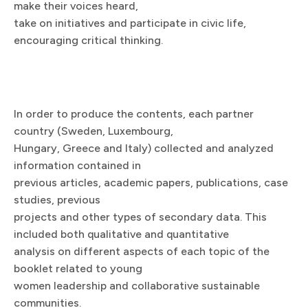
make their voices heard,
take on initiatives and participate in civic life,
encouraging critical thinking.​​​​‌ ‍ ​‍​‍‌‍ ‌ ​‍‌‍‍‌‌‍‌ ‌‍‍‌‌‍ ‍​‍​‍​ ‍‍​‍​‍‌ ​ ‌‍​‌‌‍ ‍‌‍‍‌‌ ‌​‌ ‍‌​‍ ‍‌‍‍‌‌‍ ​‍​‍​‍ ​​‍​‍‌‍‍​‌ ​‍‌‍‌‌‌‍‌‍​‍​‍​ ‍‍​‍​‍​‍ ‌ ​ ‌ ‌​‌ ‌‌‌‍‌​‌‍‍‌‌‍ ​‍ ‌‍‍‌‌‍ ‍‌ ‌​‌‍‌‌‌‍ ‍‌ ‌​​‍ ‌‍‌‌‌‍‌​‌‍‍‌‌ ‌​​‍ ‌‍ ‌‌‍ ‌‍‌​‌‍‌‌​ ‌‌ ​​‌ ​‍‌‍‌‌‌ ​ ‌‍‌‌‌‍ ‍‌ ‌​‌‍​‌‌ ‌​‌‍‍‌‌‍ ‌‍ ‍​ ‍ ‌‍‍‌‌‍‌​​ ‌​ ​​​ ‌​‌‍‌​‌‍​‍‌‍​‍‌‍‌​​ ​‌​ ​ ​‍ ‌​ ​​​ ‍‌​ ‍‌​ ‌‍​‍ ‌​ ‌​​ ​ ​ ‌‌​ ‌‍​‍ ‌​ ‍‌​ ‌​‌‍​‍​ ‍‌​‍ ‌‌‍‌‍​ ‌‍​ ‍‌‌‍​ ‌‍​ ​ ​‍​ ‌‌‌‍​‍​ ‌ ​ ‌​​ ‌‍​ ​‍​ ‍ ‌ ‌​‌ ‍‌‌ ​​‌‍‌‌​ ‌‌‍ ‍‌‍‌‌‌ ‌ ‌ ​ ‌‌​​‌‍ ‌ ​ ‌ ‌​​ ‍ ‌ ​​‌‍​‌‌ ‌​‌‍‍​​ ‌‌ ​ ‌‍‌‌‌‍​ ‌ ‌​‌‍‍‌‌‍ ‌‍ ‍‌ ​ ​‍‌‌​ ‌‌‌​​‍‌‌ ‌‍‍ ‌‍‌‌‌ ‍‌​‍‌‌​ ​ ‌​‌​​‍‌‌​ ​ ‌​‌​​‍‌‌​ ​‍​ ​‍‌‍​‍​ ‌ ‌‍‌‍‌‍​‍‌‍​‍​ ‍​‌‍‌‌​ ‍​​ ‌‌​ ‌‌​ ‌​​ ‍​​‍‌‌​ ​‍​ ​‍​‍‌‌​ ‌‌‌​‌​​‍ ‍‌‍​ ‌‍ ‌‍ ‍‌ ‌​‌‍‌‌‌‍ ‍‌ ‌​​‍‌‌​ ‌‌‌​​‍‌‌ ‌‍‍ ‌‍‌‌‌ ‍‌​‍‌‌​ ​ ‌​‌​​‍‌‌​ ​ ‌​‌​​‍‌‌​ ​‍​ ​‍​ ​​​ ​‍‌‍​‍​ ​​​ ‌‍‌‍​‍​ ‌​​ ‌​‌‍​ ​ ‌ ​ ‌​​ ‍‌​‍‌‌​ ​‍​ ​‍​‍‌‌​ ‌‌‌​‌​​‍ ‍‌‍​ ‌‍‍​‌‍‍‌‌‍ ​‌‍‌​‌ ​‍‌‍‌‌‌‍ ‍​‍‌‌​ ‌‌‌​​‍‌‌ ‌‍‍ ‌‍‌‌‌ ‍‌​‍‌‌​ ​ ‌​‌​​‍‌‌​ ​ ‌​‌​​‍‌‌​ ​‍​ ​‍‌‍​‍​ ‍​​ ‍‌​ ‍​‌‍​‍​ ​‍​ ‌‍‌‍​‌​ ‌​​ ​​‌‍‌​​ ‌‍​‍‌‌​ ​‍​ ​‍​‍‌‌​ ‌‌‌​‌​​‍ ‍‌ ‌​‌‍‌‌‌ ‍​‌ ‌​​ ‌‍​‍‌‍​‌‌ ​ ‌‍‌‌‌‌‌‌‌ ​‍‌‍ ​​ ‌​‍‌‌​ ​‍‌​‌‍‌ ​ ‌ ‌​‌ ‌‌‌‍‌​‌‍‍‌‌‍ ​‍‌‍‌‍‍‌‌‍‌​​ ‌​ ​​​ ‌​‌‍‌​‌‍​‍‌‍​‍‌‍‌​​ ​‌​ ​ ​‍ ‌​ ​​​ ‍‌​ ‍‌​ ‌‍​‍ ‌​ ‌​​ ​ ​ ‌‌​ ‌‍​‍ ‌​ ‍‌​ ‌​‌‍​‍​ ‍‌​‍ ‌‌‍‌‍​ ‌‍​ ‍‌‌‍​ ‌‍​ ​ ​‍​ ‌‌‌‍​‍​ ‌ ​ ‌​​ ‌‍​ ​‍​‍‌‍‌ ‌​‌ ‍‌‌ ​​‌‍‌‌​ ‌‌‍ ‍‌‍‌‌‌ ‌ ‌ ​ ‌‌​​‌‍ ‌ ​ ‌ ‌​​‍‌‍‌ ​​‌‍​‌‌ ‌​‌‍‍​​ ‌‌ ​ ‌‍‌‌‌‍​ ‌ ‌​‌‍‍‌‌‍ ‌‍ ‍‌ ​ ​‍‌‌​ ‌‌‌​​‍‌‌ ‌‍‍ ‌‍‌‌‌ ‍‌​‍‌‌​ ​ ‌​‌​​‍‌‌​ ​ ‌​‌​​‍‌‌​ ​‍​ ​‍‌‍​‍​ ‌ ‌‍‌‍‌‍​‍‌‍​‍​ ‍​‌‍‌‌​ ‍​​ ‌‌​ ‌‌​ ‌​​ ‍​​‍‌‌​ ​‍​ ​‍​‍‌‌​ ‌‌‌​‌​​‍ ‍‌‍​ ‌‍ ‌‍ ‍‌ ‌​‌‍‌‌‌‍ ‍‌ ‌​​‍‌‌​ ‌‌‌​​‍‌‌ ‌‍‍ ‌‍‌‌‌ ‍‌​‍‌‌​ ​ ‌​‌​​‍‌‌​ ​ ‌​‌​​‍‌‌​ ​‍​ ​‍​ ​​​ ​‍‌‍​‍​ ​​​ ‌‍‌‍​‍​ ‌​​ ‌​‌‍​ ​ ‌ ​ ‌​​ ‍‌​‍‌‌​ ​‍​ ​‍​‍‌‌​ ‌‌‌​‌​​‍ ‍‌‍​ ‌‍‍​‌‍‍‌‌‍ ​‌‍‌​‌ ​‍‌‍‌‌‌‍ ‍​‍‌‌​ ‌‌‌​​‍‌‌ ‌‍‍ ‌‍‌‌‌ ‍‌​‍‌‌​ ​ ‌​‌​​‍‌‌​ ​ ‌​‌​​‍‌‌​ ​‍​ ​‍‌‍​‍​ ‍​​ ‍‌​ ‍​‌‍​‍​ ​‍​ ‌‍‌‍​‌​ ‌​​ ​​‌‍‌​​ ‌‍​‍‌‌​ ​‍​ ​‍​‍‌‌​ ‌‌‌​‌​​‍ ‍‌ ‌​‌‍‌‌‌ ‍​‌ ‌​​‍‌‍‌ ​​‌‍‌‌‌ ​‍‌ ​ ‌ ​​‌‍‌‌‌‍​ ‌ ‌​‌‍‍‌‌ ‌‍‌‍‌‌​ ‌‌ ​​‌ ‌‌‌‍​‍‌‍ ​‌‍‍‌‌ ​ ‌‍‍​‌‍‌‌‌‍‌​​‍​‍‌ ‌
In order to produce the contents, each partner
country (Sweden, Luxembourg,
Hungary, Greece and Italy) collected and analyzed
information contained in
previous articles, academic papers, publications, case
studies, previous
projects and other types of secondary data. This
included both qualitative and quantitative
analysis on different aspects of each topic of the
booklet related to young
women leadership and collaborative sustainable
communities.​​​​‌ ‍ ​‍​‍‌‍ ‌ ​‍‌‍‍‌‌‍‌ ‌‍‍‌‌‍ ‍​‍​‍​ ‍‍​‍​‍‌ ​ ‌‍​‌‌‍ ‍‌‍‍‌‌ ‌​‌ ‍‌​‍ ‍‌‍‍‌‌‍ ​‍​‍​‍ ​​‍​‍‌‍‍​‌ ​‍‌‍‌‌‌‍‌‍​‍​‍​ ‍‍​‍​‍​‍ ‌ ​ ‌ ‌​‌ ‌‌‌‍‌​‌‍‍‌‌‍ ​‍ ‌‍‍‌‌‍ ‍‌ ‌​‌‍‌‌‌‍ ‍‌ ‌​​‍ ‌‍‌‌‌‍‌​‌‍‍‌‌ ‌​​‍ ‌‍ ‌‌‍ ‌‍‌​‌‍‌‌​ ‌‌ ​​‌ ​‍‌‍‌‌‌ ​ ‌‍‌‌‌‍ ‍‌ ‌​‌‍​‌‌ ‌​‌‍‍‌‌‍ ‌‍ ‍​ ‍ ‌‍‍‌‌‍‌​​ ‌​ ​​​ ‌​‌‍‌​‌‍​‍‌‍​‍‌‍‌​​ ​‌​ ​ ​‍ ‌​ ​​​ ‍‌​ ‍‌​ ‌‍​‍ ‌​ ‌​​ ​ ​ ‌‌​ ‌‍​‍ ‌​ ‍‌​ ‌​‌‍​‍​ ‍‌​‍ ‌‌‍‌‍​ ‌‍​ ‍‌‌‍​ ‌‍​ ​ ​‍​ ‌‌‌‍​‍​ ‌ ​ ‌​​ ‌‍​ ​‍​ ‍ ‌ ‌​‌ ‍‌‌ ​​‌‍‌‌​ ‌‌‍ ‍‌‍‌‌‌ ‌ ‌ ​ ‌‌​​‌‍ ‌ ​ ‌ ‌​​ ‍ ‌ ​​‌‍​‌‌ ‌​‌‍‍​​ ‌‌ ​ ‌‍‌‌‌‍​ ‌ ‌​‌‍‍‌‌‍ ‌‍ ‍‌ ​ ​‍‌‌​ ‌‌‌​​‍‌‌ ‌‍‍ ‌‍‌‌‌ ‍‌​‍‌‌​ ​ ‌​‌​​‍‌‌​ ​ ‌​‌​​‍‌‌​ ​‍​ ​‍‌‍​‍​ ‌ ‌‍‌‍‌‍​‍‌‍​‍​ ‍​‌‍‌‌​ ‍​​ ‌‌​ ‌‌​ ‌​​ ‍​​‍‌‌​ ​‍​ ​‍​‍‌‌​ ‌‌‌​‌​​‍ ‍‌‍​ ‌‍ ‌‍ ‍‌ ‌​‌‍‌‌‌‍ ‍‌ ‌​​‍‌‌​ ‌‌‌​​‍‌‌ ‌‍‍ ‌‍‌‌‌ ‍‌​‍‌‌​ ​ ‌​‌​​‍‌‌​ ​ ‌​‌​​‍‌‌​ ​‍​ ​‍​ ‌‌‌‍‌‌​ ‌​‌‍‌​​ ​‍​ ​​‌‍​‌‌‍‌‌​ ‌​‌‍​‌​ ‌ ​ ​​​‍‌‌​ ​‍​ ​‍​‍‌‌​ ‌‌‌​‌​​‍ ‍‌‍​ ‌‍‍​‌‍‍‌‌‍ ​‌‍‌​‌ ​‍‌‍‌‌‌‍ ‍​‍‌‌​ ‌‌‌​​‍‌‌ ‌‍‍ ‌‍‌‌‌ ‍‌​‍‌‌​ ​ ‌​‌​​‍‌‌​ ​ ‌​‌​​‍‌‌​ ​‍​ ​‍​ ‍‌‌‍‌‌‌‍‌​‌‍‌‍​ ‌‌​ ​​‌‍‌​​ ‌​​ ‌‍​ ​ ‌‍‌‌​ ​‍​‍‌‌​ ​‍​ ​‍​‍‌‌​ ‌‌‌​‌​​‍ ‍‌ ‌​‌‍‌‌‌ ‍​‌ ‌​​ ‌‍​‍‌‍​‌‌ ​ ‌‍‌‌‌‌‌‌‌ ​‍‌‍ ​​ ‌​‍‌‌​ ​‍‌​‌‍‌ ​ ‌ ‌​‌ ‌‌‌‍‌​‌‍‍‌‌‍ ​‍‌‍‌‍‍‌‌‍‌​​ ‌​ ​​​ ‌​‌‍‌​‌‍​‍‌‍​‍‌‍‌​​ ​‌​ ​ ​‍ ‌​ ​​​ ‍‌​ ‍‌​ ‌‍​‍ ‌​ ‌​​ ​ ​ ‌‌​ ‌‍​‍ ‌​ ‍‌​ ‌​‌‍​‍​ ‍‌​‍ ‌‌‍‌‍​ ‌‍​ ‍‌‌‍​ ‌‍​ ​ ​‍​ ‌‌‌‍​‍​ ‌ ​ ‌​​ ‌‍​ ​‍​‍‌‍‌ ‌​‌ ‍‌‌ ​​‌‍‌‌​ ‌‌‍ ‍‌‍‌‌‌ ‌ ‌ ​ ‌‌​​‌‍ ‌ ​ ‌ ‌​​‍‌‍‌ ​​‌‍​‌‌ ‌​‌‍‍​​ ‌‌ ​ ‌‍‌‌‌‍​ ‌ ‌​‌‍‍‌‌‍ ‌‍ ‍‌ ​ ​‍‌‌​ ‌‌‌​​‍‌‌ ‌‍‍ ‌‍‌‌‌ ‍‌​‍‌‌​ ​ ‌​‌​​‍‌‌​ ​ ‌​‌​​‍‌‌​ ​‍​ ​‍‌‍​‍​ ‌ ‌‍‌‍‌‍​‍‌‍​‍​ ‍​‌‍‌‌​ ‍​​ ‌‌​ ‌‌​ ‌​​ ‍​​‍‌‌​ ​‍​ ​‍​‍‌‌​ ‌‌‌​‌​​‍ ‍‌‍​ ‌‍ ‌‍ ‍‌ ‌​‌‍‌‌‌‍ ‍‌ ‌​​‍‌‌​ ‌‌‌​​‍‌‌ ‌‍‍ ‌‍‌‌‌ ‍‌​‍‌‌​ ​ ‌​‌​​‍‌‌​ ​ ‌​‌​​‍‌‌​ ​‍​ ​‍​ ‌‌‌‍‌‌​ ‌​‌‍‌​​ ​‍​ ​​‌‍​‌‌‍‌‌​ ‌​‌‍​‌​ ‌ ​ ​​​‍‌‌​ ​‍​ ​‍​‍‌‌​ ‌‌‌​‌​​‍ ‍‌‍​ ‌‍‍​‌‍‍‌‌‍ ​‌‍‌​‌ ​‍‌‍‌‌‌‍ ‍​‍‌‌​ ‌‌‌​​‍‌‌ ‌‍‍ ‌‍‌‌‌ ‍‌​‍‌‌​ ​ ‌​‌​​‍‌‌​ ​ ‌​‌​​‍‌‌​ ​‍​ ​‍​ ‍‌‌‍‌‌‌‍‌​‌‍‌‍​ ‌‌​ ​​‌‍‌​​ ‌​​ ‌‍​ ​ ‌‍‌‌​ ​‍​‍‌‌​ ​‍​ ​‍​‍‌‌​ ‌‌‌​‌​​‍ ‍‌ ‌​‌‍‌‌‌ ‍​‌ ‌​​‍‌‍‌ ​​‌‍‌‌‌ ​‍‌ ​ ‌ ​​‌‍‌‌‌‍​ ‌ ‌​‌‍‍‌‌ ‌‍‌‍‌‌​ ‌‌ ​​‌ ‌‌‌‍​‍‌‍ ​‌‍‍‌‌ ​ ‌‍‍​‌‍‌‌‌‍‌​​‍​‍‌ ‌