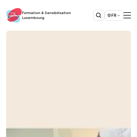
Formation & Sensibilisation
FR
Luxembourg​​​​‌ ‍ ​‍​‍‌‍ ‌ ​‍‌‍‍‌‌‍‌ ‌‍‍‌‌‍ ‍​‍​‍​ ‍‍​‍​‍‌ ​ ‌‍​‌‌‍ ‍‌‍‍‌‌ ‌​‌ ‍‌​‍ ‍‌‍‍‌‌‍ ​‍​‍​‍ ​​‍​‍‌‍‍​‌ ​‍‌‍‌‌‌‍‌‍​‍​‍​ ‍‍​‍​‍​‍ ‌ ​ ‌ ‌​‌ ‌‌‌‍‌​‌‍‍‌‌‍ ​‍ ‌‍‍‌‌‍ ‍‌ ‌​‌‍‌‌‌‍ ‍‌ ‌​​‍ ‌‍‌‌‌‍‌​‌‍‍‌‌ ‌​​‍ ‌‍ ‌‌‍ ‌‍‌​‌‍‌‌​ ‌‌ ​​‌ ​‍‌‍‌‌‌ ​ ‌‍‌‌‌‍ ‍‌ ‌​‌‍​‌‌ ‌​‌‍‍‌‌‍ ‌‍ ‍​ ‍ ‌‍‍‌‌‍‌​​ ‌​ ​​‌‍​ ‌‍​‌​ ‌‍‌‍​‍​ ‌‌​ ​‍‌‍​ ​‍ ‌‌‍‌​​ ‌‍​ ​‌‌‍​‍​‍ ‌​ ‌​​ ‌‌‌‍‌‌​ ‌‍​‍ ‌​ ‍​​ ‌ ‌‍​‌​ ‌​​‍ ‌​ ‌‌‌‍‌‌​ ​ ​ ‌‍​ ‌​‌‍‌‌​ ‌‍​ ​​‌‍​‌​ ‌‍​ ​‍​ ​ ​ ‍ ‌ ‌​‌ ‍‌‌ ​​‌‍‌‌​ ‌‌ ​ ‌‍‍‌‌ ‌​‌‍‌‌‌‌​ ‌‍‌‌‌ ‌​‌ ‌​‌‍‍‌‌‍ ‍‌‍‌ ‌ ​ ​ ‍ ‌ ​​‌‍​‌‌ ‌​‌‍‍​​ ‌‌‍​‍‌ ​‍‌‍​‌‌‍ ‍‌‍‌​‌‍‍‌‌‍ ‍‌‍‌ ​‍ ‍‌‍​‍‌ ​‍‌‍​‌‌‍ ‍‌‍‌​‌​ ‍‌‍​‌‌‍ ‌‌‍‌‌​ ‌‍​‍‌‍​‌‌ ​ ‌‍‌‌‌‌‌‌‌ ​‍‌‍ ​​ ‌​‍‌‌​ ​‍‌​‌‍‌ ​ ‌ ‌​‌ ‌‌‌‍‌​‌‍‍‌‌‍ ​‍‌‍‌‍‍‌‌‍‌​​ ‌​ ​​‌‍​ ‌‍​‌​ ‌‍‌‍​‍​ ‌‌​ ​‍‌‍​ ​‍ ‌‌‍‌​​ ‌‍​ ​‌‌‍​‍​‍ ‌​ ‌​​ ‌‌‌‍‌‌​ ‌‍​‍ ‌​ ‍​​ ‌ ‌‍​‌​ ‌​​‍ ‌​ ‌‌‌‍‌‌​ ​ ​ ‌‍​ ‌​‌‍‌‌​ ‌‍​ ​​‌‍​‌​ ‌‍​ ​‍​ ​ ​‍‌‍‌ ‌​‌ ‍‌‌ ​​‌‍‌‌​ ‌‌ ​ ‌‍‍‌‌ ‌​‌‍‌‌‌‌​ ‌‍‌‌‌ ‌​‌ ‌​‌‍‍‌‌‍ ‍‌‍‌ ‌ ​ ​‍‌‍‌ ​​‌‍​‌‌ ‌​‌‍‍​​ ‌‌‍​‍‌ ​‍‌‍​‌‌‍ ‍‌‍‌​‌‍‍‌‌‍ ‍‌‍‌ ​‍ ‍‌‍​‍‌ ​‍‌‍​‌‌‍ ‍‌‍‌​‌​ ‍‌‍​‌‌‍ ‌‌‍‌‌​‍‌‍‌ ​​‌‍‌‌‌ ​‍‌ ​ ‌ ​​‌‍‌‌‌‍​ ‌ ‌​‌‍‍‌‌ ‌‍‌‍‌‌​ ‌‌ ​​‌ ‌‌‌‍​‍‌‍ ​‌‍‍‌‌ ​ ‌‍‍​‌‍‌‌‌‍‌​​‍​‍‌ ‌