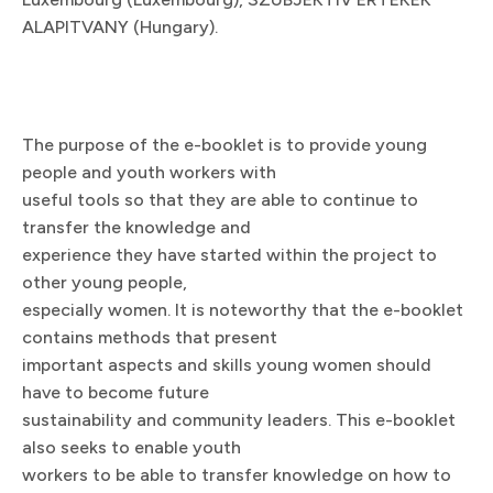
ALAPITVANY (Hungary).​​​​‌ ‍ ​‍​‍‌‍ ‌ ​‍‌‍‍‌‌‍‌ ‌‍‍‌‌‍ ‍​‍​‍​ ‍‍​‍​‍‌ ​ ‌‍​‌‌‍ ‍‌‍‍‌‌ ‌​‌ ‍‌​‍ ‍‌‍‍‌‌‍ ​‍​‍​‍ ​​‍​‍‌‍‍​‌ ​‍‌‍‌‌‌‍‌‍​‍​‍​ ‍‍​‍​‍​‍ ‌ ​ ‌ ‌​‌ ‌‌‌‍‌​‌‍‍‌‌‍ ​‍ ‌‍‍‌‌‍ ‍‌ ‌​‌‍‌‌‌‍ ‍‌ ‌​​‍ ‌‍‌‌‌‍‌​‌‍‍‌‌ ‌​​‍ ‌‍ ‌‌‍ ‌‍‌​‌‍‌‌​ ‌‌ ​​‌ ​‍‌‍‌‌‌ ​ ‌‍‌‌‌‍ ‍‌ ‌​‌‍​‌‌ ‌​‌‍‍‌‌‍ ‌‍ ‍​ ‍ ‌‍‍‌‌‍‌​​ ‌​ ​​​ ‌​‌‍‌​‌‍​‍‌‍​‍‌‍‌​​ ​‌​ ​ ​‍ ‌​ ​​​ ‍‌​ ‍‌​ ‌‍​‍ ‌​ ‌​​ ​ ​ ‌‌​ ‌‍​‍ ‌​ ‍‌​ ‌​‌‍​‍​ ‍‌​‍ ‌‌‍‌‍​ ‌‍​ ‍‌‌‍​ ‌‍​ ​ ​‍​ ‌‌‌‍​‍​ ‌ ​ ‌​​ ‌‍​ ​‍​ ‍ ‌ ‌​‌ ‍‌‌ ​​‌‍‌‌​ ‌‌‍ ‍‌‍‌‌‌ ‌ ‌ ​ ‌‌​​‌‍ ‌ ​ ‌ ‌​​ ‍ ‌ ​​‌‍​‌‌ ‌​‌‍‍​​ ‌‌ ​ ‌‍‌‌‌‍​ ‌ ‌​‌‍‍‌‌‍ ‌‍ ‍‌ ​ ​‍‌‌​ ‌‌‌​​‍‌‌ ‌‍‍ ‌‍‌‌‌ ‍‌​‍‌‌​ ​ ‌​‌​​‍‌‌​ ​ ‌​‌​​‍‌‌​ ​‍​ ​‍‌‍​‍​ ‌ ‌‍‌‍‌‍​‍‌‍​‍​ ‍​‌‍‌‌​ ‍​​ ‌‌​ ‌‌​ ‌​​ ‍​​‍‌‌​ ​‍​ ​‍​‍‌‌​ ‌‌‌​‌​​‍ ‍‌‍​ ‌‍ ‌‍ ‍‌ ‌​‌‍‌‌‌‍ ‍‌ ‌​​‍‌‌​ ‌‌‌​​‍‌‌ ‌‍‍ ‌‍‌‌‌ ‍‌​‍‌‌​ ​ ‌​‌​​‍‌‌​ ​ ‌​‌​​‍‌‌​ ​‍​ ​‍‌‍‌‍​ ​‍​ ‍‌​ ​‌​ ‍​​ ‍‌​ ‍​​ ​‌​ ​ ​ ‌ ​ ‍​​ ​​​‍‌‌​ ​‍​ ​‍​‍‌‌​ ‌‌‌​‌​​‍ ‍‌‍​ ‌‍‍​‌‍‍‌‌‍ ​‌‍‌​‌ ​‍‌‍‌‌‌‍ ‍​‍‌‌​ ‌‌‌​​‍‌‌ ‌‍‍ ‌‍‌‌‌ ‍‌​‍‌‌​ ​ ‌​‌​​‍‌‌​ ​ ‌​‌​​‍‌‌​ ​‍​ ​‍​ ‌ ​ ​‌‌‍‌‍​ ‌‌​ ‍‌​ ‌‍‌‍‌​​ ‌​‌‍​ ​ ​​​ ‌​​ ‍​​‍‌‌​ ​‍​ ​‍​‍‌‌​ ‌‌‌​‌​​‍ ‍‌ ‌​‌‍‌‌‌ ‍​‌ ‌​​ ‌‍​‍‌‍​‌‌ ​ ‌‍‌‌‌‌‌‌‌ ​‍‌‍ ​​ ‌​‍‌‌​ ​‍‌​‌‍‌ ​ ‌ ‌​‌ ‌‌‌‍‌​‌‍‍‌‌‍ ​‍‌‍‌‍‍‌‌‍‌​​ ‌​ ​​​ ‌​‌‍‌​‌‍​‍‌‍​‍‌‍‌​​ ​‌​ ​ ​‍ ‌​ ​​​ ‍‌​ ‍‌​ ‌‍​‍ ‌​ ‌​​ ​ ​ ‌‌​ ‌‍​‍ ‌​ ‍‌​ ‌​‌‍​‍​ ‍‌​‍ ‌‌‍‌‍​ ‌‍​ ‍‌‌‍​ ‌‍​ ​ ​‍​ ‌‌‌‍​‍​ ‌ ​ ‌​​ ‌‍​ ​‍​‍‌‍‌ ‌​‌ ‍‌‌ ​​‌‍‌‌​ ‌‌‍ ‍‌‍‌‌‌ ‌ ‌ ​ ‌‌​​‌‍ ‌ ​ ‌ ‌​​‍‌‍‌ ​​‌‍​‌‌ ‌​‌‍‍​​ ‌‌ ​ ‌‍‌‌‌‍​ ‌ ‌​‌‍‍‌‌‍ ‌‍ ‍‌ ​ ​‍‌‌​ ‌‌‌​​‍‌‌ ‌‍‍ ‌‍‌‌‌ ‍‌​‍‌‌​ ​ ‌​‌​​‍‌‌​ ​ ‌​‌​​‍‌‌​ ​‍​ ​‍‌‍​‍​ ‌ ‌‍‌‍‌‍​‍‌‍​‍​ ‍​‌‍‌‌​ ‍​​ ‌‌​ ‌‌​ ‌​​ ‍​​‍‌‌​ ​‍​ ​‍​‍‌‌​ ‌‌‌​‌​​‍ ‍‌‍​ ‌‍ ‌‍ ‍‌ ‌​‌‍‌‌‌‍ ‍‌ ‌​​‍‌‌​ ‌‌‌​​‍‌‌ ‌‍‍ ‌‍‌‌‌ ‍‌​‍‌‌​ ​ ‌​‌​​‍‌‌​ ​ ‌​‌​​‍‌‌​ ​‍​ ​‍‌‍‌‍​ ​‍​ ‍‌​ ​‌​ ‍​​ ‍‌​ ‍​​ ​‌​ ​ ​ ‌ ​ ‍​​ ​​​‍‌‌​ ​‍​ ​‍​‍‌‌​ ‌‌‌​‌​​‍ ‍‌‍​ ‌‍‍​‌‍‍‌‌‍ ​‌‍‌​‌ ​‍‌‍‌‌‌‍ ‍​‍‌‌​ ‌‌‌​​‍‌‌ ‌‍‍ ‌‍‌‌‌ ‍‌​‍‌‌​ ​ ‌​‌​​‍‌‌​ ​ ‌​‌​​‍‌‌​ ​‍​ ​‍​ ‌ ​ ​‌‌‍‌‍​ ‌‌​ ‍‌​ ‌‍‌‍‌​​ ‌​‌‍​ ​ ​​​ ‌​​ ‍​​‍‌‌​ ​‍​ ​‍​‍‌‌​ ‌‌‌​‌​​‍ ‍‌ ‌​‌‍‌‌‌ ‍​‌ ‌​​‍‌‍‌ ​​‌‍‌‌‌ ​‍‌ ​ ‌ ​​‌‍‌‌‌‍​ ‌ ‌​‌‍‍‌‌ ‌‍‌‍‌‌​ ‌‌ ​​‌ ‌‌‌‍​‍‌‍ ​‌‍‍‌‌ ​ ‌‍‍​‌‍‌‌‌‍‌​​‍​‍‌ ‌
The purpose of the e-booklet is to provide young
people and youth workers with
useful tools so that they are able to continue to
transfer the knowledge and
experience they have started within the project to
other young people,
especially women. It is noteworthy that the e-booklet
contains methods that present
important aspects and skills young women should
have to become future
sustainability and community leaders. This e-booklet
also seeks to enable youth
workers to be able to transfer knowledge on how to