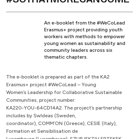
An e-booklet from the #WeCoLead
Erasmus+ project providing youth
workers with methods to empower
young women as sustainability and
community leaders across six
thematic chapters.​​​​‌ ‍ ​‍​‍‌‍ ‌ ​‍‌‍‍‌‌‍‌ ‌‍‍‌‌‍ ‍​‍​‍​ ‍‍​‍​‍‌ ​ ‌‍​‌‌‍ ‍‌‍‍‌‌ ‌​‌ ‍‌​‍ ‍‌‍‍‌‌‍ ​‍​‍​‍ ​​‍​‍‌‍‍​‌ ​‍‌‍‌‌‌‍‌‍​‍​‍​ ‍‍​‍​‍​‍ ‌ ​ ‌ ‌​‌ ‌‌‌‍‌​‌‍‍‌‌‍ ​‍ ‌‍‍‌‌‍ ‍‌ ‌​‌‍‌‌‌‍ ‍‌ ‌​​‍ ‌‍‌‌‌‍‌​‌‍‍‌‌ ‌​​‍ ‌‍ ‌‌‍ ‌‍‌​‌‍‌‌​ ‌‌ ​​‌ ​‍‌‍‌‌‌ ​ ‌‍‌‌‌‍ ‍‌ ‌​‌‍​‌‌ ‌​‌‍‍‌‌‍ ‌‍ ‍​ ‍ ‌‍‍‌‌‍‌​​ ‌​ ​​​ ‌​‌‍‌​‌‍​‍‌‍​‍‌‍‌​​ ​‌​ ​ ​‍ ‌​ ​​​ ‍‌​ ‍‌​ ‌‍​‍ ‌​ ‌​​ ​ ​ ‌‌​ ‌‍​‍ ‌​ ‍‌​ ‌​‌‍​‍​ ‍‌​‍ ‌‌‍‌‍​ ‌‍​ ‍‌‌‍​ ‌‍​ ​ ​‍​ ‌‌‌‍​‍​ ‌ ​ ‌​​ ‌‍​ ​‍​ ‍ ‌ ‌​‌ ‍‌‌ ​​‌‍‌‌​ ‌‌‍ ‍‌‍‌‌‌ ‌ ‌ ​ ‌‌​​‌‍ ‌ ​ ‌ ‌​​ ‍ ‌ ​​‌‍​‌‌ ‌​‌‍‍​​ ‌‌‍‌​‌‍‌‌‌ ​ ‌‍​ ‌ ​‍‌‍‍‌‌ ​​‌ ‌​‌‍‍‌‌‍ ‌‍ ‍​ ‌‍​‍‌‍​‌‌ ​ ‌‍‌‌‌‌‌‌‌ ​‍‌‍ ​​ ‌​‍‌‌​ ​‍‌​‌‍‌ ​ ‌ ‌​‌ ‌‌‌‍‌​‌‍‍‌‌‍ ​‍‌‍‌‍‍‌‌‍‌​​ ‌​ ​​​ ‌​‌‍‌​‌‍​‍‌‍​‍‌‍‌​​ ​‌​ ​ ​‍ ‌​ ​​​ ‍‌​ ‍‌​ ‌‍​‍ ‌​ ‌​​ ​ ​ ‌‌​ ‌‍​‍ ‌​ ‍‌​ ‌​‌‍​‍​ ‍‌​‍ ‌‌‍‌‍​ ‌‍​ ‍‌‌‍​ ‌‍​ ​ ​‍​ ‌‌‌‍​‍​ ‌ ​ ‌​​ ‌‍​ ​‍​‍‌‍‌ ‌​‌ ‍‌‌ ​​‌‍‌‌​ ‌‌‍ ‍‌‍‌‌‌ ‌ ‌ ​ ‌‌​​‌‍ ‌ ​ ‌ ‌​​‍‌‍‌ ​​‌‍​‌‌ ‌​‌‍‍​​ ‌‌‍‌​‌‍‌‌‌ ​ ‌‍​ ‌ ​‍‌‍‍‌‌ ​​‌ ‌​‌‍‍‌‌‍ ‌‍ ‍​‍‌‍‌ ​​‌‍‌‌‌ ​‍‌ ​ ‌ ​​‌‍‌‌‌‍​ ‌ ‌​‌‍‍‌‌ ‌‍‌‍‌‌​ ‌‌ ​​‌ ‌‌‌‍​‍‌‍ ​‌‍‍‌‌ ​ ‌‍‍​‌‍‌‌‌‍‌​​‍​‍‌ ‌
The e-booklet is prepared as part of the KA2
Erasmus+ project #WeCoLead – Young
Women’s Leadership for Collaborative Sustainable
Communities, project number:
KA220-YOU-64CD14A2. The project’s partnership
includes by SwIdeas (Sweden,
coordinator), COMM’ON (Greece), CESIE (Italy),
Formation et Sensibilisation de
Luxembourg (Luxembourg), SZUBJEKTIV ERTEKEK