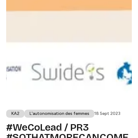
KA2​​​​‌ ‍ ​‍​‍‌‍ ‌ ​‍‌‍‍‌‌‍‌ ‌‍‍‌‌‍ ‍​‍​‍​ ‍‍​‍​‍‌ ​ ‌‍​‌‌‍ ‍‌‍‍‌‌ ‌​‌ ‍‌​‍ ‍‌‍‍‌‌‍ ​‍​‍​‍ ​​‍​‍‌‍‍​‌ ​‍‌‍‌‌‌‍‌‍​‍​‍​ ‍‍​‍​‍​‍ ‌ ​ ‌ ‌​‌ ‌‌‌‍‌​‌‍‍‌‌‍ ​‍ ‌‍‍‌‌‍ ‍‌ ‌​‌‍‌‌‌‍ ‍‌ ‌​​‍ ‌‍‌‌‌‍‌​‌‍‍‌‌ ‌​​‍ ‌‍ ‌‌‍ ‌‍‌​‌‍‌‌​ ‌‌ ​​‌ ​‍‌‍‌‌‌ ​ ‌‍‌‌‌‍ ‍‌ ‌​‌‍​‌‌ ‌​‌‍‍‌‌‍ ‌‍ ‍​ ‍ ‌‍‍‌‌‍‌​​ ‌​ ‍​​ ​ ‌‍‌‍‌‍​ ​ ​​​ ​​‌‍‌​​ ​‍​‍ ‌‌‍​‍​ ‌ ​ ‌ ‌‍‌​​‍ ‌​ ‌​​ ​ ‌‍‌‍‌‍​ ​‍ ‌​ ‍​‌‍​‍​ ​‌‌‍‌‍​‍ ‌​ ​ ​ ​‌​ ​‌​ ‍‌​ ‍‌​ ‌ ‌‍​ ​ ​‌​ ​ ​ ‌‌​ ‌ ‌‍‌‌​ ‍ ‌ ‌​‌ ‍‌‌ ​​‌‍‌‌​ ‌‌‍ ‍‌‍‌‌‌ ‌ ‌ ​ ‌​​ ‌‍​‌‌ ‌​‌‍‌‌‌‍‌ ‌‍ ‌ ​‍‌ ‍‌​ ‍ ‌ ​​‌‍​‌‌ ‌​‌‍‍​​ ‌‌‍ ‍‌‍​‌‌‍ ‌‌‍‌‌​ ‌‍​‍‌‍​‌‌ ​ ‌‍‌‌‌‌‌‌‌ ​‍‌‍ ​​ ‌​‍‌‌​ ​‍‌​‌‍‌ ​ ‌ ‌​‌ ‌‌‌‍‌​‌‍‍‌‌‍ ​‍‌‍‌‍‍‌‌‍‌​​ ‌​ ‍​​ ​ ‌‍‌‍‌‍​ ​ ​​​ ​​‌‍‌​​ ​‍​‍ ‌‌‍​‍​ ‌ ​ ‌ ‌‍‌​​‍ ‌​ ‌​​ ​ ‌‍‌‍‌‍​ ​‍ ‌​ ‍​‌‍​‍​ ​‌‌‍‌‍​‍ ‌​ ​ ​ ​‌​ ​‌​ ‍‌​ ‍‌​ ‌ ‌‍​ ​ ​‌​ ​ ​ ‌‌​ ‌ ‌‍‌‌​‍‌‍‌ ‌​‌ ‍‌‌ ​​‌‍‌‌​ ‌‌‍ ‍‌‍‌‌‌ ‌ ‌ ​ ‌​​ ‌‍​‌‌ ‌​‌‍‌‌‌‍‌ ‌‍ ‌ ​‍‌ ‍‌​‍‌‍‌ ​​‌‍​‌‌ ‌​‌‍‍​​ ‌‌‍ ‍‌‍​‌‌‍ ‌‌‍‌‌​‍‌‍‌ ​​‌‍‌‌‌ ​‍‌ ​ ‌ ​​‌‍‌‌‌‍​ ‌ ‌​‌‍‍‌‌ ‌‍‌‍‌‌​ ‌‌ ​​‌ ‌‌‌‍​‍‌‍ ​‌‍‍‌‌ ​ ‌‍‍​‌‍‌‌‌‍‌​​‍​‍‌ ‌
L'autonomisation des femmes​​​​‌ ‍ ​‍​‍‌‍ ‌ ​‍‌‍‍‌‌‍‌ ‌‍‍‌‌‍ ‍​‍​‍​ ‍‍​‍​‍‌ ​ ‌‍​‌‌‍ ‍‌‍‍‌‌ ‌​‌ ‍‌​‍ ‍‌‍‍‌‌‍ ​‍​‍​‍ ​​‍​‍‌‍‍​‌ ​‍‌‍‌‌‌‍‌‍​‍​‍​ ‍‍​‍​‍​‍ ‌ ​ ‌ ‌​‌ ‌‌‌‍‌​‌‍‍‌‌‍ ​‍ ‌‍‍‌‌‍ ‍‌ ‌​‌‍‌‌‌‍ ‍‌ ‌​​‍ ‌‍‌‌‌‍‌​‌‍‍‌‌ ‌​​‍ ‌‍ ‌‌‍ ‌‍‌​‌‍‌‌​ ‌‌ ​​‌ ​‍‌‍‌‌‌ ​ ‌‍‌‌‌‍ ‍‌ ‌​‌‍​‌‌ ‌​‌‍‍‌‌‍ ‌‍ ‍​ ‍ ‌‍‍‌‌‍‌​​ ‌‌‍​‌​ ‌‍‌‍​‍‌‍‌‍​ ‍‌‌‍‌‌​ ‍​‌‍​ ​‍ ‌‌‍‌​‌‍​‌‌‍​ ‌‍​‍​‍ ‌​ ‌​​ ‍‌​ ‍​​ ‌‌​‍ ‌‌‍​‌​ ​‌​ ‌ ​ ​‍​‍ ‌​ ‌​​ ‍​​ ​‍​ ​​​ ‌ ​ ‌‍​ ‍​​ ‌ ‌‍‌‌‌‍​‍​ ‌‍​ ‌​​ ‍ ‌ ‌​‌ ‍‌‌ ​​‌‍‌‌​ ‌‌‍ ‍‌‍‌‌‌ ‌ ‌ ​ ‌​​ ‌‍​‌‌ ‌​‌‍‌‌‌‍‌ ‌‍ ‌ ​‍‌ ‍‌​ ‍ ‌ ​​‌‍​‌‌ ‌​‌‍‍​​ ‌‌‍ ‍‌‍​‌‌‍ ‌‌‍‌‌​ ‌‍​‍‌‍​‌‌ ​ ‌‍‌‌‌‌‌‌‌ ​‍‌‍ ​​ ‌​‍‌‌​ ​‍‌​‌‍‌ ​ ‌ ‌​‌ ‌‌‌‍‌​‌‍‍‌‌‍ ​‍‌‍‌‍‍‌‌‍‌​​ ‌‌‍​‌​ ‌‍‌‍​‍‌‍‌‍​ ‍‌‌‍‌‌​ ‍​‌‍​ ​‍ ‌‌‍‌​‌‍​‌‌‍​ ‌‍​‍​‍ ‌​ ‌​​ ‍‌​ ‍​​ ‌‌​‍ ‌‌‍​‌​ ​‌​ ‌ ​ ​‍​‍ ‌​ ‌​​ ‍​​ ​‍​ ​​​ ‌ ​ ‌‍​ ‍​​ ‌ ‌‍‌‌‌‍​‍​ ‌‍​ ‌​​‍‌‍‌ ‌​‌ ‍‌‌ ​​‌‍‌‌​ ‌‌‍ ‍‌‍‌‌‌ ‌ ‌ ​ ‌​​ ‌‍​‌‌ ‌​‌‍‌‌‌‍‌ ‌‍ ‌ ​‍‌ ‍‌​‍‌‍‌ ​​‌‍​‌‌ ‌​‌‍‍​​ ‌‌‍ ‍‌‍​‌‌‍ ‌‌‍‌‌​‍‌‍‌ ​​‌‍‌‌‌ ​‍‌ ​ ‌ ​​‌‍‌‌‌‍​ ‌ ‌​‌‍‍‌‌ ‌‍‌‍‌‌​ ‌‌ ​​‌ ‌‌‌‍​‍‌‍ ​‌‍‍‌‌ ​ ‌‍‍​‌‍‌‌‌‍‌​​‍​‍‌ ‌
18 Sept 2023
#WeCoLead / PR3
#SOTHATMORECANCOME​​​​‌ ‍ ​‍​‍‌‍ ‌ ​‍‌‍‍‌‌‍‌ ‌‍‍‌‌‍ ‍​‍​‍​ ‍‍​‍​‍‌ ​ ‌‍​‌‌‍ ‍‌‍‍‌‌ ‌​‌ ‍‌​‍ ‍‌‍‍‌‌‍ ​‍​‍​‍ ​​‍​‍‌‍‍​‌ ​‍‌‍‌‌‌‍‌‍​‍​‍​ ‍‍​‍​‍​‍ ‌ ​ ‌ ‌​‌ ‌‌‌‍‌​‌‍‍‌‌‍ ​‍ ‌‍‍‌‌‍ ‍‌ ‌​‌‍‌‌‌‍ ‍‌ ‌​​‍ ‌‍‌‌‌‍‌​‌‍‍‌‌ ‌​​‍ ‌‍ ‌‌‍ ‌‍‌​‌‍‌‌​ ‌‌ ​​‌ ​‍‌‍‌‌‌ ​ ‌‍‌‌‌‍ ‍‌ ‌​‌‍​‌‌ ‌​‌‍‍‌‌‍ ‌‍ ‍​ ‍ ‌‍‍‌‌‍‌​​ ‌​ ​​​ ‌​‌‍‌​‌‍​‍‌‍​‍‌‍‌​​ ​‌​ ​ ​‍ ‌​ ​​​ ‍‌​ ‍‌​ ‌‍​‍ ‌​ ‌​​ ​ ​ ‌‌​ ‌‍​‍ ‌​ ‍‌​ ‌​‌‍​‍​ ‍‌​‍ ‌‌‍‌‍​ ‌‍​ ‍‌‌‍​ ‌‍​ ​ ​‍​ ‌‌‌‍​‍​ ‌ ​ ‌​​ ‌‍​ ​‍​ ‍ ‌ ‌​‌ ‍‌‌ ​​‌‍‌‌​ ‌‌‍ ‍‌‍‌‌‌ ‌ ‌ ​ ‌‌​​‌‍ ‌ ​ ‌ ‌​​ ‍ ‌ ​​‌‍​‌‌ ‌​‌‍‍​​ ‌‌ ‌​‌‍‍‌‌ ‌​‌‍ ​‌‍‌‌​ ‌‍​‍‌‍​‌‌ ​ ‌‍‌‌‌‌‌‌‌ ​‍‌‍ ​​ ‌​‍‌‌​ ​‍‌​‌‍‌ ​ ‌ ‌​‌ ‌‌‌‍‌​‌‍‍‌‌‍ ​‍‌‍‌‍‍‌‌‍‌​​ ‌​ ​​​ ‌​‌‍‌​‌‍​‍‌‍​‍‌‍‌​​ ​‌​ ​ ​‍ ‌​ ​​​ ‍‌​ ‍‌​ ‌‍​‍ ‌​ ‌​​ ​ ​ ‌‌​ ‌‍​‍ ‌​ ‍‌​ ‌​‌‍​‍​ ‍‌​‍ ‌‌‍‌‍​ ‌‍​ ‍‌‌‍​ ‌‍​ ​ ​‍​ ‌‌‌‍​‍​ ‌ ​ ‌​​ ‌‍​ ​‍​‍‌‍‌ ‌​‌ ‍‌‌ ​​‌‍‌‌​ ‌‌‍ ‍‌‍‌‌‌ ‌ ‌ ​ ‌‌​​‌‍ ‌ ​ ‌ ‌​​‍‌‍‌ ​​‌‍​‌‌ ‌​‌‍‍​​ ‌‌ ‌​‌‍‍‌‌ ‌​‌‍ ​‌‍‌‌​‍‌‍‌ ​​‌‍‌‌‌ ​‍‌ ​ ‌ ​​‌‍‌‌‌‍​ ‌ ‌​‌‍‍‌‌ ‌‍‌‍‌‌​ ‌‌ ​​‌ ‌‌‌‍​‍‌‍ ​‌‍‍‌‌ ​ ‌‍‍​‌‍‌‌‌‍‌​​‍​‍‌ ‌