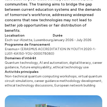
communities. The training aims to bridge the gap
between current education systems and the demands
of tomorrow's workforce, addressing widespread
concerns that new technologies may not lead to
better job opportunities or fair distribution of
benefits. ​​​​‌ ‍ ​‍​‍‌‍ ‌ ​‍‌‍‍‌‌‍‌ ‌‍‍‌‌‍ ‍​‍​‍​ ‍‍​‍​‍‌ ​ ‌‍​‌‌‍ ‍‌‍‍‌‌ ‌​‌ ‍‌​‍ ‍‌‍‍‌‌‍ ​‍​‍​‍ ​​‍​‍‌‍‍​‌ ​‍‌‍‌‌‌‍‌‍​‍​‍​ ‍‍​‍​‍​‍ ‌ ​ ‌ ‌​‌ ‌‌‌‍‌​‌‍‍‌‌‍ ​‍ ‌‍‍‌‌‍ ‍‌ ‌​‌‍‌‌‌‍ ‍‌ ‌​​‍ ‌‍‌‌‌‍‌​‌‍‍‌‌ ‌​​‍ ‌‍ ‌‌‍ ‌‍‌​‌‍‌‌​ ‌‌ ​​‌ ​‍‌‍‌‌‌ ​ ‌‍‌‌‌‍ ‍‌ ‌​‌‍​‌‌ ‌​‌‍‍‌‌‍ ‌‍ ‍​ ‍ ‌‍‍‌‌‍‌​​ ‌‌‍‌‍​ ​‍​ ​‌‌‍​‍​ ​ ​ ‌‍​ ‌‍​ ​‌​‍ ‌​ ​‌‌‍‌‌​ ‍​​ ‌ ​‍ ‌​ ‌​‌‍‌‌​ ‌​‌‍‌​​‍ ‌​ ‍‌​ ‍‌​ ‌​‌‍‌‍​‍ ‌‌‍​‍‌‍‌​​ ‍‌​ ​‌​ ​‍​ ​‍​ ‌​​ ​‌​ ‌ ‌‍​ ‌‍‌​​ ​‌​ ‍ ‌ ‌​‌ ‍‌‌ ​​‌‍‌‌​ ‌‌ ​​‌ ​‍‌‍ ‌‍‍‍‌‍‌‌‌‍​ ‌ ‌​​ ‍ ‌ ​​‌‍​‌‌ ‌​‌‍‍​​ ‌‌‍‌​‌‍‌‌‌ ​ ‌‍​ ‌ ​‍‌‍‍‌‌ ​​‌ ‌​‌‍‍‌‌‍ ‌‍ ‍​ ‌‍​‍‌‍​‌‌ ​ ‌‍‌‌‌‌‌‌‌ ​‍‌‍ ​​ ‌​‍‌‌​ ​‍‌​‌‍‌ ​ ‌ ‌​‌ ‌‌‌‍‌​‌‍‍‌‌‍ ​‍‌‍‌‍‍‌‌‍‌​​ ‌‌‍‌‍​ ​‍​ ​‌‌‍​‍​ ​ ​ ‌‍​ ‌‍​ ​‌​‍ ‌​ ​‌‌‍‌‌​ ‍​​ ‌ ​‍ ‌​ ‌​‌‍‌‌​ ‌​‌‍‌​​‍ ‌​ ‍‌​ ‍‌​ ‌​‌‍‌‍​‍ ‌‌‍​‍‌‍‌​​ ‍‌​ ​‌​ ​‍​ ​‍​ ‌​​ ​‌​ ‌ ‌‍​ ‌‍‌​​ ​‌​‍‌‍‌ ‌​‌ ‍‌‌ ​​‌‍‌‌​ ‌‌ ​​‌ ​‍‌‍ ‌‍‍‍‌‍‌‌‌‍​ ‌ ‌​​‍‌‍‌ ​​‌‍​‌‌ ‌​‌‍‍​​ ‌‌‍‌​‌‍‌‌‌ ​ ‌‍​ ‌ ​‍‌‍‍‌‌ ​​‌ ‌​‌‍‍‌‌‍ ‌‍ ‍​‍‌‍‌ ​​‌‍‌‌‌ ​‍‌ ​ ‌ ​​‌‍‌‌‌‍​ ‌ ‌​‌‍‍‌‌ ‌‍‌‍‌‌​ ‌‌ ​​‌ ‌‌‌‍​‍‌‍ ​‌‍‍‌‌ ​ ‌‍‍​‌‍‌‌‌‍‌​​‍​‍‌ ‌
Localisation
Durée
Esch-sur-Alzette, Luxembourg​​​​‌ ‍ ​‍​‍‌‍ ‌ ​‍‌‍‍‌‌‍‌ ‌‍‍‌‌‍ ‍​‍​‍​ ‍‍​‍​‍‌ ​ ‌‍​‌‌‍ ‍‌‍‍‌‌ ‌​‌ ‍‌​‍ ‍‌‍‍‌‌‍ ​‍​‍​‍ ​​‍​‍‌‍‍​‌ ​‍‌‍‌‌‌‍‌‍​‍​‍​ ‍‍​‍​‍​‍ ‌ ​ ‌ ‌​‌ ‌‌‌‍‌​‌‍‍‌‌‍ ​‍ ‌‍‍‌‌‍ ‍‌ ‌​‌‍‌‌‌‍ ‍‌ ‌​​‍ ‌‍‌‌‌‍‌​‌‍‍‌‌ ‌​​‍ ‌‍ ‌‌‍ ‌‍‌​‌‍‌‌​ ‌‌ ​​‌ ​‍‌‍‌‌‌ ​ ‌‍‌‌‌‍ ‍‌ ‌​‌‍​‌‌ ‌​‌‍‍‌‌‍ ‌‍ ‍​ ‍ ‌‍‍‌‌‍‌​​ ‌‌‍‌‍​ ​‍​ ​‌‌‍​‍​ ​ ​ ‌‍​ ‌‍​ ​‌​‍ ‌​ ​‌‌‍‌‌​ ‍​​ ‌ ​‍ ‌​ ‌​‌‍‌‌​ ‌​‌‍‌​​‍ ‌​ ‍‌​ ‍‌​ ‌​‌‍‌‍​‍ ‌‌‍​‍‌‍‌​​ ‍‌​ ​‌​ ​‍​ ​‍​ ‌​​ ​‌​ ‌ ‌‍​ ‌‍‌​​ ​‌​ ‍ ‌ ‌​‌ ‍‌‌ ​​‌‍‌‌​ ‌‌ ​​‌ ​‍‌‍ ‌‍‍‍‌‍‌‌‌‍​ ‌ ‌​​ ‍ ‌ ​​‌‍​‌‌ ‌​‌‍‍​​ ‌‌‍‌​‌‍‌‌‌ ‌​‌‍​‌‌‍‍‌‌‍ ​‌ ​ ​‍‌‌​ ‌‌‌​​‍‌‌ ‌‍‍ ‌‍‌‌‌ ‍‌​‍‌‌​ ​ ‌​‌​​‍‌‌​ ​ ‌​‌​​‍‌‌​ ​‍​ ​‍​ ​‌​ ‌​​ ​ ‌‍​ ​ ​‍‌‍‌​‌‍‌‌​ ‍​​ ‍​‌‍‌‌​ ​‌​ ‍​​‍‌‌​ ​‍​ ​‍​‍‌‌​ ‌‌‌​‌​​‍ ‍‌‍‍‌‌‍ ‍‌‍‌‍‌‍ ​ ‌‍​‍‌‍​‌‌ ​ ‌‍‌‌‌‌‌‌‌ ​‍‌‍ ​​ ‌​‍‌‌​ ​‍‌​‌‍‌ ​ ‌ ‌​‌ ‌‌‌‍‌​‌‍‍‌‌‍ ​‍‌‍‌‍‍‌‌‍‌​​ ‌‌‍‌‍​ ​‍​ ​‌‌‍​‍​ ​ ​ ‌‍​ ‌‍​ ​‌​‍ ‌​ ​‌‌‍‌‌​ ‍​​ ‌ ​‍ ‌​ ‌​‌‍‌‌​ ‌​‌‍‌​​‍ ‌​ ‍‌​ ‍‌​ ‌​‌‍‌‍​‍ ‌‌‍​‍‌‍‌​​ ‍‌​ ​‌​ ​‍​ ​‍​ ‌​​ ​‌​ ‌ ‌‍​ ‌‍‌​​ ​‌​‍‌‍‌ ‌​‌ ‍‌‌ ​​‌‍‌‌​ ‌‌ ​​‌ ​‍‌‍ ‌‍‍‍‌‍‌‌‌‍​ ‌ ‌​​‍‌‍‌ ​​‌‍​‌‌ ‌​‌‍‍​​ ‌‌‍‌​‌‍‌‌‌ ‌​‌‍​‌‌‍‍‌‌‍ ​‌ ​ ​‍‌‌​ ‌‌‌​​‍‌‌ ‌‍‍ ‌‍‌‌‌ ‍‌​‍‌‌​ ​ ‌​‌​​‍‌‌​ ​ ‌​‌​​‍‌‌​ ​‍​ ​‍​ ​‌​ ‌​​ ​ ‌‍​ ​ ​‍‌‍‌​‌‍‌‌​ ‍​​ ‍​‌‍‌‌​ ​‌​ ‍​​‍‌‌​ ​‍​ ​‍​‍‌‌​ ‌‌‌​‌​​‍ ‍‌‍‍‌‌‍ ‍‌‍‌‍‌‍ ​‍‌‍‌ ​​‌‍‌‌‌ ​‍‌ ​ ‌ ​​‌‍‌‌‌‍​ ‌ ‌​‌‍‍‌‌ ‌‍‌‍‌‌​ ‌‌ ​​‌ ‌‌‌‍​‍‌‍ ​‌‍‍‌‌ ​ ‌‍‍​‌‍‌‌‌‍‌​​‍​‍‌ ‌
January 2026 - July 2026​​​​‌ ‍ ​‍​‍‌‍ ‌ ​‍‌‍‍‌‌‍‌ ‌‍‍‌‌‍ ‍​‍​‍​ ‍‍​‍​‍‌ ​ ‌‍​‌‌‍ ‍‌‍‍‌‌ ‌​‌ ‍‌​‍ ‍‌‍‍‌‌‍ ​‍​‍​‍ ​​‍​‍‌‍‍​‌ ​‍‌‍‌‌‌‍‌‍​‍​‍​ ‍‍​‍​‍​‍ ‌ ​ ‌ ‌​‌ ‌‌‌‍‌​‌‍‍‌‌‍ ​‍ ‌‍‍‌‌‍ ‍‌ ‌​‌‍‌‌‌‍ ‍‌ ‌​​‍ ‌‍‌‌‌‍‌​‌‍‍‌‌ ‌​​‍ ‌‍ ‌‌‍ ‌‍‌​‌‍‌‌​ ‌‌ ​​‌ ​‍‌‍‌‌‌ ​ ‌‍‌‌‌‍ ‍‌ ‌​‌‍​‌‌ ‌​‌‍‍‌‌‍ ‌‍ ‍​ ‍ ‌‍‍‌‌‍‌​​ ‌‌‍‌‍​ ​‍​ ​‌‌‍​‍​ ​ ​ ‌‍​ ‌‍​ ​‌​‍ ‌​ ​‌‌‍‌‌​ ‍​​ ‌ ​‍ ‌​ ‌​‌‍‌‌​ ‌​‌‍‌​​‍ ‌​ ‍‌​ ‍‌​ ‌​‌‍‌‍​‍ ‌‌‍​‍‌‍‌​​ ‍‌​ ​‌​ ​‍​ ​‍​ ‌​​ ​‌​ ‌ ‌‍​ ‌‍‌​​ ​‌​ ‍ ‌ ‌​‌ ‍‌‌ ​​‌‍‌‌​ ‌‌ ​​‌ ​‍‌‍ ‌‍‍‍‌‍‌‌‌‍​ ‌ ‌​​ ‍ ‌ ​​‌‍​‌‌ ‌​‌‍‍​​ ‌‌‍‌​‌‍‌‌‌ ‌​‌‍​‌‌‍‍‌‌‍ ​‌ ​ ​‍‌‌​ ‌‌‌​​‍‌‌ ‌‍‍ ‌‍‌‌‌ ‍‌​‍‌‌​ ​ ‌​‌​​‍‌‌​ ​ ‌​‌​​‍‌‌​ ​‍​ ​‍​ ‌‍​ ‌‌​ ‌‌​ ​‌​ ‌​​ ‌‌​ ​​​ ​‌‌‍​‌​ ‍‌​ ‌ ‌‍​ ​‍‌‌​ ​‍​ ​‍​‍‌‌​ ‌‌‌​‌​​‍ ‍‌‍‍‌‌‍ ‍‌‍‌‍‌‍ ​ ‌‍​‍‌‍​‌‌ ​ ‌‍‌‌‌‌‌‌‌ ​‍‌‍ ​​ ‌​‍‌‌​ ​‍‌​‌‍‌ ​ ‌ ‌​‌ ‌‌‌‍‌​‌‍‍‌‌‍ ​‍‌‍‌‍‍‌‌‍‌​​ ‌‌‍‌‍​ ​‍​ ​‌‌‍​‍​ ​ ​ ‌‍​ ‌‍​ ​‌​‍ ‌​ ​‌‌‍‌‌​ ‍​​ ‌ ​‍ ‌​ ‌​‌‍‌‌​ ‌​‌‍‌​​‍ ‌​ ‍‌​ ‍‌​ ‌​‌‍‌‍​‍ ‌‌‍​‍‌‍‌​​ ‍‌​ ​‌​ ​‍​ ​‍​ ‌​​ ​‌​ ‌ ‌‍​ ‌‍‌​​ ​‌​‍‌‍‌ ‌​‌ ‍‌‌ ​​‌‍‌‌​ ‌‌ ​​‌ ​‍‌‍ ‌‍‍‍‌‍‌‌‌‍​ ‌ ‌​​‍‌‍‌ ​​‌‍​‌‌ ‌​‌‍‍​​ ‌‌‍‌​‌‍‌‌‌ ‌​‌‍​‌‌‍‍‌‌‍ ​‌ ​ ​‍‌‌​ ‌‌‌​​‍‌‌ ‌‍‍ ‌‍‌‌‌ ‍‌​‍‌‌​ ​ ‌​‌​​‍‌‌​ ​ ‌​‌​​‍‌‌​ ​‍​ ​‍​ ‌‍​ ‌‌​ ‌‌​ ​‌​ ‌​​ ‌‌​ ​​​ ​‌‌‍​‌​ ‍‌​ ‌ ‌‍​ ​‍‌‌​ ​‍​ ​‍​‍‌‌​ ‌‌‌​‌​​‍ ‍‌‍‍‌‌‍ ‍‌‍‌‍‌‍ ​‍‌‍‌ ​​‌‍‌‌‌ ​‍‌ ​ ‌ ​​‌‍‌‌‌‍​ ‌ ‌​‌‍‍‌‌ ‌‍‌‍‌‌​ ‌‌ ​​‌ ‌‌‌‍​‍‌‍ ​‌‍‍‌‌ ​ ‌‍‍​‌‍‌‌‌‍‌​​‍​‍‌ ‌
Programme de financement
Erasmus+ (ERASMUS ACCREDITATION IN YOUTH 2020-1-
LU01-KA150-YOU-000078080)​​​​‌ ‍ ​‍​‍‌‍ ‌ ​‍‌‍‍‌‌‍‌ ‌‍‍‌‌‍ ‍​‍​‍​ ‍‍​‍​‍‌ ​ ‌‍​‌‌‍ ‍‌‍‍‌‌ ‌​‌ ‍‌​‍ ‍‌‍‍‌‌‍ ​‍​‍​‍ ​​‍​‍‌‍‍​‌ ​‍‌‍‌‌‌‍‌‍​‍​‍​ ‍‍​‍​‍​‍ ‌ ​ ‌ ‌​‌ ‌‌‌‍‌​‌‍‍‌‌‍ ​‍ ‌‍‍‌‌‍ ‍‌ ‌​‌‍‌‌‌‍ ‍‌ ‌​​‍ ‌‍‌‌‌‍‌​‌‍‍‌‌ ‌​​‍ ‌‍ ‌‌‍ ‌‍‌​‌‍‌‌​ ‌‌ ​​‌ ​‍‌‍‌‌‌ ​ ‌‍‌‌‌‍ ‍‌ ‌​‌‍​‌‌ ‌​‌‍‍‌‌‍ ‌‍ ‍​ ‍ ‌‍‍‌‌‍‌​​ ‌‌‍‌‍​ ​‍​ ​‌‌‍​‍​ ​ ​ ‌‍​ ‌‍​ ​‌​‍ ‌​ ​‌‌‍‌‌​ ‍​​ ‌ ​‍ ‌​ ‌​‌‍‌‌​ ‌​‌‍‌​​‍ ‌​ ‍‌​ ‍‌​ ‌​‌‍‌‍​‍ ‌‌‍​‍‌‍‌​​ ‍‌​ ​‌​ ​‍​ ​‍​ ‌​​ ​‌​ ‌ ‌‍​ ‌‍‌​​ ​‌​ ‍ ‌ ‌​‌ ‍‌‌ ​​‌‍‌‌​ ‌‌ ​​‌ ​‍‌‍ ‌‍‍‍‌‍‌‌‌‍​ ‌ ‌​​ ‍ ‌ ​​‌‍​‌‌ ‌​‌‍‍​​ ‌‌‍‌​‌‍‌‌‌ ‌​‌‍​‌‌‍‍‌‌‍ ​‌ ​ ​‍‌‌​ ‌‌‌​​‍‌‌ ‌‍‍ ‌‍‌‌‌ ‍‌​‍‌‌​ ​ ‌​‌​​‍‌‌​ ​ ‌​‌​​‍‌‌​ ​‍​ ​‍​ ​‍​ ​​​ ‍​​ ‌‍‌‍​‌‌‍‌‍​ ​ ​ ​​​ ​‌​ ‌​‌‍​‍​ ​‌​‍‌‌​ ​‍​ ​‍​‍‌‌​ ‌‌‌​‌​​‍ ‍‌‍‍‌‌‍ ‍‌‍‌‍‌‍ ​ ‌‍​‍‌‍​‌‌ ​ ‌‍‌‌‌‌‌‌‌ ​‍‌‍ ​​ ‌​‍‌‌​ ​‍‌​‌‍‌ ​ ‌ ‌​‌ ‌‌‌‍‌​‌‍‍‌‌‍ ​‍‌‍‌‍‍‌‌‍‌​​ ‌‌‍‌‍​ ​‍​ ​‌‌‍​‍​ ​ ​ ‌‍​ ‌‍​ ​‌​‍ ‌​ ​‌‌‍‌‌​ ‍​​ ‌ ​‍ ‌​ ‌​‌‍‌‌​ ‌​‌‍‌​​‍ ‌​ ‍‌​ ‍‌​ ‌​‌‍‌‍​‍ ‌‌‍​‍‌‍‌​​ ‍‌​ ​‌​ ​‍​ ​‍​ ‌​​ ​‌​ ‌ ‌‍​ ‌‍‌​​ ​‌​‍‌‍‌ ‌​‌ ‍‌‌ ​​‌‍‌‌​ ‌‌ ​​‌ ​‍‌‍ ‌‍‍‍‌‍‌‌‌‍​ ‌ ‌​​‍‌‍‌ ​​‌‍​‌‌ ‌​‌‍‍​​ ‌‌‍‌​‌‍‌‌‌ ‌​‌‍​‌‌‍‍‌‌‍ ​‌ ​ ​‍‌‌​ ‌‌‌​​‍‌‌ ‌‍‍ ‌‍‌‌‌ ‍‌​‍‌‌​ ​ ‌​‌​​‍‌‌​ ​ ‌​‌​​‍‌‌​ ​‍​ ​‍​ ​‍​ ​​​ ‍​​ ‌‍‌‍​‌‌‍‌‍​ ​ ​ ​​​ ​‌​ ‌​‌‍​‍​ ​‌​‍‌‌​ ​‍​ ​‍​‍‌‌​ ‌‌‌​‌​​‍ ‍‌‍‍‌‌‍ ‍‌‍‌‍‌‍ ​‍‌‍‌ ​​‌‍‌‌‌ ​‍‌ ​ ‌ ​​‌‍‌‌‌‍​ ‌ ‌​‌‍‍‌‌ ‌‍‌‍‌‌​ ‌‌ ​​‌ ‌‌‌‍​‍‌‍ ​‌‍‍‌‌ ​ ‌‍‍​‌‍‌‌‌‍‌​​‍​‍‌ ‌
Domaines d'intérêt
Quantum technology, AI and automation, digital literacy, career
guidance, future employability, ethical technology use​​​​‌ ‍ ​‍​‍‌‍ ‌ ​‍‌‍‍‌‌‍‌ ‌‍‍‌‌‍ ‍​‍​‍​ ‍‍​‍​‍‌ ​ ‌‍​‌‌‍ ‍‌‍‍‌‌ ‌​‌ ‍‌​‍ ‍‌‍‍‌‌‍ ​‍​‍​‍ ​​‍​‍‌‍‍​‌ ​‍‌‍‌‌‌‍‌‍​‍​‍​ ‍‍​‍​‍​‍ ‌ ​ ‌ ‌​‌ ‌‌‌‍‌​‌‍‍‌‌‍ ​‍ ‌‍‍‌‌‍ ‍‌ ‌​‌‍‌‌‌‍ ‍‌ ‌​​‍ ‌‍‌‌‌‍‌​‌‍‍‌‌ ‌​​‍ ‌‍ ‌‌‍ ‌‍‌​‌‍‌‌​ ‌‌ ​​‌ ​‍‌‍‌‌‌ ​ ‌‍‌‌‌‍ ‍‌ ‌​‌‍​‌‌ ‌​‌‍‍‌‌‍ ‌‍ ‍​ ‍ ‌‍‍‌‌‍‌​​ ‌‌‍‌‍​ ​‍​ ​‌‌‍​‍​ ​ ​ ‌‍​ ‌‍​ ​‌​‍ ‌​ ​‌‌‍‌‌​ ‍​​ ‌ ​‍ ‌​ ‌​‌‍‌‌​ ‌​‌‍‌​​‍ ‌​ ‍‌​ ‍‌​ ‌​‌‍‌‍​‍ ‌‌‍​‍‌‍‌​​ ‍‌​ ​‌​ ​‍​ ​‍​ ‌​​ ​‌​ ‌ ‌‍​ ‌‍‌​​ ​‌​ ‍ ‌ ‌​‌ ‍‌‌ ​​‌‍‌‌​ ‌‌ ​​‌ ​‍‌‍ ‌‍‍‍‌‍‌‌‌‍​ ‌ ‌​​ ‍ ‌ ​​‌‍​‌‌ ‌​‌‍‍​​ ‌‌‍‌​‌‍‌‌‌ ‌​‌‍​‌‌‍‍‌‌‍ ​‌ ​ ​‍‌‌​ ‌‌‌​​‍‌‌ ‌‍‍ ‌‍‌‌‌ ‍‌​‍‌‌​ ​ ‌​‌​​‍‌‌​ ​ ‌​‌​​‍‌‌​ ​‍​ ​‍​ ‌‌‌‍​ ​ ‍​​ ‌ ​ ‌‌‌‍​ ‌‍‌​​ ​‌​ ‌‍‌‍​‌‌‍​‍‌‍‌​​‍‌‌​ ​‍​ ​‍​‍‌‌​ ‌‌‌​‌​​‍ ‍‌‍‍‌‌‍ ‍‌‍‌‍‌‍ ​ ‌‍​‍‌‍​‌‌ ​ ‌‍‌‌‌‌‌‌‌ ​‍‌‍ ​​ ‌​‍‌‌​ ​‍‌​‌‍‌ ​ ‌ ‌​‌ ‌‌‌‍‌​‌‍‍‌‌‍ ​‍‌‍‌‍‍‌‌‍‌​​ ‌‌‍‌‍​ ​‍​ ​‌‌‍​‍​ ​ ​ ‌‍​ ‌‍​ ​‌​‍ ‌​ ​‌‌‍‌‌​ ‍​​ ‌ ​‍ ‌​ ‌​‌‍‌‌​ ‌​‌‍‌​​‍ ‌​ ‍‌​ ‍‌​ ‌​‌‍‌‍​‍ ‌‌‍​‍‌‍‌​​ ‍‌​ ​‌​ ​‍​ ​‍​ ‌​​ ​‌​ ‌ ‌‍​ ‌‍‌​​ ​‌​‍‌‍‌ ‌​‌ ‍‌‌ ​​‌‍‌‌​ ‌‌ ​​‌ ​‍‌‍ ‌‍‍‍‌‍‌‌‌‍​ ‌ ‌​​‍‌‍‌ ​​‌‍​‌‌ ‌​‌‍‍​​ ‌‌‍‌​‌‍‌‌‌ ‌​‌‍​‌‌‍‍‌‌‍ ​‌ ​ ​‍‌‌​ ‌‌‌​​‍‌‌ ‌‍‍ ‌‍‌‌‌ ‍‌​‍‌‌​ ​ ‌​‌​​‍‌‌​ ​ ‌​‌​​‍‌‌​ ​‍​ ​‍​ ‌‌‌‍​ ​ ‍​​ ‌ ​ ‌‌‌‍​ ‌‍‌​​ ​‌​ ‌‍‌‍​‌‌‍​‍‌‍‌​​‍‌‌​ ​‍​ ​‍​‍‌‌​ ‌‌‌​‌​​‍ ‍‌‍‍‌‌‍ ‍‌‍‌‍‌‍ ​‍‌‍‌ ​​‌‍‌‌‌ ​‍‌ ​ ‌ ​​‌‍‌‌‌‍​ ‌ ‌​‌‍‍‌‌ ‌‍‌‍‌‌​ ‌‌ ​​‌ ‌‌‌‍​‍‌‍ ​‌‍‍‌‌ ​ ‌‍‍​‌‍‌‌‌‍‌​​‍​‍‌ ‌
Activités principales
Non-technical quantum computing workshops, virtual quantum
circuit simulations, career guidance methodology development,
ethical technology discussions, European network building​​​​‌ ‍ ​‍​‍‌‍ ‌ ​‍‌‍‍‌‌‍‌ ‌‍‍‌‌‍ ‍​‍​‍​ ‍‍​‍​‍‌ ​ ‌‍​‌‌‍ ‍‌‍‍‌‌ ‌​‌ ‍‌​‍ ‍‌‍‍‌‌‍ ​‍​‍​‍ ​​‍​‍‌‍‍​‌ ​‍‌‍‌‌‌‍‌‍​‍​‍​ ‍‍​‍​‍​‍ ‌ ​ ‌ ‌​‌ ‌‌‌‍‌​‌‍‍‌‌‍ ​‍ ‌‍‍‌‌‍ ‍‌ ‌​‌‍‌‌‌‍ ‍‌ ‌​​‍ ‌‍‌‌‌‍‌​‌‍‍‌‌ ‌​​‍ ‌‍ ‌‌‍ ‌‍‌​‌‍‌‌​ ‌‌ ​​‌ ​‍‌‍‌‌‌ ​ ‌‍‌‌‌‍ ‍‌ ‌​‌‍​‌‌ ‌​‌‍‍‌‌‍ ‌‍ ‍​ ‍ ‌‍‍‌‌‍‌​​ ‌‌‍‌‍​ ​‍​ ​‌‌‍​‍​ ​ ​ ‌‍​ ‌‍​ ​‌​‍ ‌​ ​‌‌‍‌‌​ ‍​​ ‌ ​‍ ‌​ ‌​‌‍‌‌​ ‌​‌‍‌​​‍ ‌​ ‍‌​ ‍‌​ ‌​‌‍‌‍​‍ ‌‌‍​‍‌‍‌​​ ‍‌​ ​‌​ ​‍​ ​‍​ ‌​​ ​‌​ ‌ ‌‍​ ‌‍‌​​ ​‌​ ‍ ‌ ‌​‌ ‍‌‌ ​​‌‍‌‌​ ‌‌ ​​‌ ​‍‌‍ ‌‍‍‍‌‍‌‌‌‍​ ‌ ‌​​ ‍ ‌ ​​‌‍​‌‌ ‌​‌‍‍​​ ‌‌‍‌​‌‍‌‌‌ ‌​‌‍​‌‌‍‍‌‌‍ ​‌ ​ ​‍‌‌​ ‌‌‌​​‍‌‌ ‌‍‍ ‌‍‌‌‌ ‍‌​‍‌‌​ ​ ‌​‌​​‍‌‌​ ​ ‌​‌​​‍‌‌​ ​‍​ ​‍‌‍‌‍​ ​​​ ‍​​ ​‍‌‍​‍​ ​‍‌‍​‍​ ​​​ ‌ ‌‍‌‌‌‍‌​​ ​ ​‍‌‌​ ​‍​ ​‍​‍‌‌​ ‌‌‌​‌​​‍ ‍‌‍‍‌‌‍ ‍‌‍‌‍‌‍ ​ ‌‍​‍‌‍​‌‌ ​ ‌‍‌‌‌‌‌‌‌ ​‍‌‍ ​​ ‌​‍‌‌​ ​‍‌​‌‍‌ ​ ‌ ‌​‌ ‌‌‌‍‌​‌‍‍‌‌‍ ​‍‌‍‌‍‍‌‌‍‌​​ ‌‌‍‌‍​ ​‍​ ​‌‌‍​‍​ ​ ​ ‌‍​ ‌‍​ ​‌​‍ ‌​ ​‌‌‍‌‌​ ‍​​ ‌ ​‍ ‌​ ‌​‌‍‌‌​ ‌​‌‍‌​​‍ ‌​ ‍‌​ ‍‌​ ‌​‌‍‌‍​‍ ‌‌‍​‍‌‍‌​​ ‍‌​ ​‌​ ​‍​ ​‍​ ‌​​ ​‌​ ‌ ‌‍​ ‌‍‌​​ ​‌​‍‌‍‌ ‌​‌ ‍‌‌ ​​‌‍‌‌​ ‌‌ ​​‌ ​‍‌‍ ‌‍‍‍‌‍‌‌‌‍​ ‌ ‌​​‍‌‍‌ ​​‌‍​‌‌ ‌​‌‍‍​​ ‌‌‍‌​‌‍‌‌‌ ‌​‌‍​‌‌‍‍‌‌‍ ​‌ ​ ​‍‌‌​ ‌‌‌​​‍‌‌ ‌‍‍ ‌‍‌‌‌ ‍‌​‍‌‌​ ​ ‌​‌​​‍‌‌​ ​ ‌​‌​​‍‌‌​ ​‍​ ​‍‌‍‌‍​ ​​​ ‍​​ ​‍‌‍​‍​ ​‍‌‍​‍​ ​​​ ‌ ‌‍‌‌‌‍‌​​ ​ ​‍‌‌​ ​‍​ ​‍​‍‌‌​ ‌‌‌​‌​​‍ ‍‌‍‍‌‌‍ ‍‌‍‌‍‌‍ ​‍‌‍‌ ​​‌‍‌‌‌ ​‍‌ ​ ‌ ​​‌‍‌‌‌‍​ ‌ ‌​‌‍‍‌‌ ‌‍‌‍‌‌​ ‌‌ ​​‌ ‌‌‌‍​‍‌‍ ​‌‍‍‌‌ ​ ‌‍‍​‌‍‌‌‌‍‌​​‍​‍‌ ‌