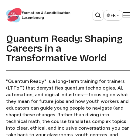
Formation & Sensibilisation
FR
Luxembourg​​​​‌ ‍ ​‍​‍‌‍ ‌ ​‍‌‍‍‌‌‍‌ ‌‍‍‌‌‍ ‍​‍​‍​ ‍‍​‍​‍‌ ​ ‌‍​‌‌‍ ‍‌‍‍‌‌ ‌​‌ ‍‌​‍ ‍‌‍‍‌‌‍ ​‍​‍​‍ ​​‍​‍‌‍‍​‌ ​‍‌‍‌‌‌‍‌‍​‍​‍​ ‍‍​‍​‍​‍ ‌ ​ ‌ ‌​‌ ‌‌‌‍‌​‌‍‍‌‌‍ ​‍ ‌‍‍‌‌‍ ‍‌ ‌​‌‍‌‌‌‍ ‍‌ ‌​​‍ ‌‍‌‌‌‍‌​‌‍‍‌‌ ‌​​‍ ‌‍ ‌‌‍ ‌‍‌​‌‍‌‌​ ‌‌ ​​‌ ​‍‌‍‌‌‌ ​ ‌‍‌‌‌‍ ‍‌ ‌​‌‍​‌‌ ‌​‌‍‍‌‌‍ ‌‍ ‍​ ‍ ‌‍‍‌‌‍‌​​ ‌​ ​​‌‍​ ‌‍​‌​ ‌‍‌‍​‍​ ‌‌​ ​‍‌‍​ ​‍ ‌‌‍‌​​ ‌‍​ ​‌‌‍​‍​‍ ‌​ ‌​​ ‌‌‌‍‌‌​ ‌‍​‍ ‌​ ‍​​ ‌ ‌‍​‌​ ‌​​‍ ‌​ ‌‌‌‍‌‌​ ​ ​ ‌‍​ ‌​‌‍‌‌​ ‌‍​ ​​‌‍​‌​ ‌‍​ ​‍​ ​ ​ ‍ ‌ ‌​‌ ‍‌‌ ​​‌‍‌‌​ ‌‌ ​ ‌‍‍‌‌ ‌​‌‍‌‌‌‌​ ‌‍‌‌‌ ‌​‌ ‌​‌‍‍‌‌‍ ‍‌‍‌ ‌ ​ ​ ‍ ‌ ​​‌‍​‌‌ ‌​‌‍‍​​ ‌‌‍​‍‌ ​‍‌‍​‌‌‍ ‍‌‍‌​‌‍‍‌‌‍ ‍‌‍‌ ​‍ ‍‌‍​‍‌ ​‍‌‍​‌‌‍ ‍‌‍‌​‌​ ‍‌‍​‌‌‍ ‌‌‍‌‌​ ‌‍​‍‌‍​‌‌ ​ ‌‍‌‌‌‌‌‌‌ ​‍‌‍ ​​ ‌​‍‌‌​ ​‍‌​‌‍‌ ​ ‌ ‌​‌ ‌‌‌‍‌​‌‍‍‌‌‍ ​‍‌‍‌‍‍‌‌‍‌​​ ‌​ ​​‌‍​ ‌‍​‌​ ‌‍‌‍​‍​ ‌‌​ ​‍‌‍​ ​‍ ‌‌‍‌​​ ‌‍​ ​‌‌‍​‍​‍ ‌​ ‌​​ ‌‌‌‍‌‌​ ‌‍​‍ ‌​ ‍​​ ‌ ‌‍​‌​ ‌​​‍ ‌​ ‌‌‌‍‌‌​ ​ ​ ‌‍​ ‌​‌‍‌‌​ ‌‍​ ​​‌‍​‌​ ‌‍​ ​‍​ ​ ​‍‌‍‌ ‌​‌ ‍‌‌ ​​‌‍‌‌​ ‌‌ ​ ‌‍‍‌‌ ‌​‌‍‌‌‌‌​ ‌‍‌‌‌ ‌​‌ ‌​‌‍‍‌‌‍ ‍‌‍‌ ‌ ​ ​‍‌‍‌ ​​‌‍​‌‌ ‌​‌‍‍​​ ‌‌‍​‍‌ ​‍‌‍​‌‌‍ ‍‌‍‌​‌‍‍‌‌‍ ‍‌‍‌ ​‍ ‍‌‍​‍‌ ​‍‌‍​‌‌‍ ‍‌‍‌​‌​ ‍‌‍​‌‌‍ ‌‌‍‌‌​‍‌‍‌ ​​‌‍‌‌‌ ​‍‌ ​ ‌ ​​‌‍‌‌‌‍​ ‌ ‌​‌‍‍‌‌ ‌‍‌‍‌‌​ ‌‌ ​​‌ ‌‌‌‍​‍‌‍ ​‌‍‍‌‌ ​ ‌‍‍​‌‍‌‌‌‍‌​​‍​‍‌ ‌
Quantum Ready: Shaping
Careers in a
Transformative World​​​​‌ ‍ ​‍​‍‌‍ ‌ ​‍‌‍‍‌‌‍‌ ‌‍‍‌‌‍ ‍​‍​‍​ ‍‍​‍​‍‌ ​ ‌‍​‌‌‍ ‍‌‍‍‌‌ ‌​‌ ‍‌​‍ ‍‌‍‍‌‌‍ ​‍​‍​‍ ​​‍​‍‌‍‍​‌ ​‍‌‍‌‌‌‍‌‍​‍​‍​ ‍‍​‍​‍​‍ ‌ ​ ‌ ‌​‌ ‌‌‌‍‌​‌‍‍‌‌‍ ​‍ ‌‍‍‌‌‍ ‍‌ ‌​‌‍‌‌‌‍ ‍‌ ‌​​‍ ‌‍‌‌‌‍‌​‌‍‍‌‌ ‌​​‍ ‌‍ ‌‌‍ ‌‍‌​‌‍‌‌​ ‌‌ ​​‌ ​‍‌‍‌‌‌ ​ ‌‍‌‌‌‍ ‍‌ ‌​‌‍​‌‌ ‌​‌‍‍‌‌‍ ‌‍ ‍​ ‍ ‌‍‍‌‌‍‌​​ ‌‌‍‌‍​ ​‍​ ​‌‌‍​‍​ ​ ​ ‌‍​ ‌‍​ ​‌​‍ ‌​ ​‌‌‍‌‌​ ‍​​ ‌ ​‍ ‌​ ‌​‌‍‌‌​ ‌​‌‍‌​​‍ ‌​ ‍‌​ ‍‌​ ‌​‌‍‌‍​‍ ‌‌‍​‍‌‍‌​​ ‍‌​ ​‌​ ​‍​ ​‍​ ‌​​ ​‌​ ‌ ‌‍​ ‌‍‌​​ ​‌​ ‍ ‌ ‌​‌ ‍‌‌ ​​‌‍‌‌​ ‌‌ ​​‌ ​‍‌‍ ‌‍‍‍‌‍‌‌‌‍​ ‌ ‌​​ ‍ ‌ ​​‌‍​‌‌ ‌​‌‍‍​​ ‌‌ ‌​‌‍‍‌‌ ‌​‌‍ ​‌‍‌‌​ ‌‍​‍‌‍​‌‌ ​ ‌‍‌‌‌‌‌‌‌ ​‍‌‍ ​​ ‌​‍‌‌​ ​‍‌​‌‍‌ ​ ‌ ‌​‌ ‌‌‌‍‌​‌‍‍‌‌‍ ​‍‌‍‌‍‍‌‌‍‌​​ ‌‌‍‌‍​ ​‍​ ​‌‌‍​‍​ ​ ​ ‌‍​ ‌‍​ ​‌​‍ ‌​ ​‌‌‍‌‌​ ‍​​ ‌ ​‍ ‌​ ‌​‌‍‌‌​ ‌​‌‍‌​​‍ ‌​ ‍‌​ ‍‌​ ‌​‌‍‌‍​‍ ‌‌‍​‍‌‍‌​​ ‍‌​ ​‌​ ​‍​ ​‍​ ‌​​ ​‌​ ‌ ‌‍​ ‌‍‌​​ ​‌​‍‌‍‌ ‌​‌ ‍‌‌ ​​‌‍‌‌​ ‌‌ ​​‌ ​‍‌‍ ‌‍‍‍‌‍‌‌‌‍​ ‌ ‌​​‍‌‍‌ ​​‌‍​‌‌ ‌​‌‍‍​​ ‌‌ ‌​‌‍‍‌‌ ‌​‌‍ ​‌‍‌‌​‍‌‍‌ ​​‌‍‌‌‌ ​‍‌ ​ ‌ ​​‌‍‌‌‌‍​ ‌ ‌​‌‍‍‌‌ ‌‍‌‍‌‌​ ‌‌ ​​‌ ‌‌‌‍​‍‌‍ ​‌‍‍‌‌ ​ ‌‍‍​‌‍‌‌‌‍‌​​‍​‍‌ ‌
"Quantum Ready" is a long-term training for trainers
(LTToT) that demystifies quantum technologies, AI,
automation, and digital industries—focusing on what
they mean for future jobs and how youth workers and
educators can guide young people to navigate (and
shape) these changes. Rather than diving into
technical math, the course translates complex topics
into clear, ethical, and inclusive conversations you can
take back to your classrooms, youth centres, and