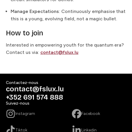
Manage Expectations​​​​‌ ‍ ​‍​‍‌‍ ‌ ​‍‌‍‍‌‌‍‌ ‌‍‍‌‌‍ ‍​‍​‍​ ‍‍​‍​‍‌ ​ ‌‍​‌‌‍ ‍‌‍‍‌‌ ‌​‌ ‍‌​‍ ‍‌‍‍‌‌‍ ​‍​‍​‍ ​​‍​‍‌‍‍​‌ ​‍‌‍‌‌‌‍‌‍​‍​‍​ ‍‍​‍​‍​‍ ‌ ​ ‌ ‌​‌ ‌‌‌‍‌​‌‍‍‌‌‍ ​‍ ‌‍‍‌‌‍ ‍‌ ‌​‌‍‌‌‌‍ ‍‌ ‌​​‍ ‌‍‌‌‌‍‌​‌‍‍‌‌ ‌​​‍ ‌‍ ‌‌‍ ‌‍‌​‌‍‌‌​ ‌‌ ​​‌ ​‍‌‍‌‌‌ ​ ‌‍‌‌‌‍ ‍‌ ‌​‌‍​‌‌ ‌​‌‍‍‌‌‍ ‌‍ ‍​ ‍ ‌‍‍‌‌‍‌​​ ‌‌‍‌‍​ ​‍​ ​‌‌‍​‍​ ​ ​ ‌‍​ ‌‍​ ​‌​‍ ‌​ ​‌‌‍‌‌​ ‍​​ ‌ ​‍ ‌​ ‌​‌‍‌‌​ ‌​‌‍‌​​‍ ‌​ ‍‌​ ‍‌​ ‌​‌‍‌‍​‍ ‌‌‍​‍‌‍‌​​ ‍‌​ ​‌​ ​‍​ ​‍​ ‌​​ ​‌​ ‌ ‌‍​ ‌‍‌​​ ​‌​ ‍ ‌ ‌​‌ ‍‌‌ ​​‌‍‌‌​ ‌‌ ​​‌ ​‍‌‍ ‌‍‍‍‌‍‌‌‌‍​ ‌ ‌​​ ‍ ‌ ​​‌‍​‌‌ ‌​‌‍‍​​ ‌‌‍​ ‌ ‌‌‌ ​ ‌ ‌​‌‍ ‌‍ ‌‌‌​ ‌‍‌‌‌‍​ ‌ ‌​‌‍‍‌‌‍ ‌‍ ‍‌ ​ ​‍‌‌​ ‌‌‌​​‍‌‌ ‌‍‍ ‌‍‌‌‌ ‍‌​‍‌‌​ ​ ‌​‌​​‍‌‌​ ​ ‌​‌​​‍‌‌​ ​‍​ ​‍‌‍‌​​ ​‌​ ‌‌​ ​​​ ‌ ‌‍‌​​ ​ ​ ​ ‌‍‌​‌‍‌​​ ​‌‌‍​‍​‍‌‌​ ​‍​ ​‍​‍‌‌​ ‌‌‌​‌​​‍ ‍‌‍​ ‌‍ ‌‍ ‍‌ ‌​‌‍‌‌‌‍ ‍‌ ‌​​‍‌‌​ ‌‌‌​​‍‌‌ ‌‍‍ ‌‍‌‌‌ ‍‌​‍‌‌​ ​ ‌​‌​​‍‌‌​ ​ ‌​‌​​‍‌‌​ ​‍​ ​‍​ ‍​‌‍‌‌‌‍‌​​ ‌​‌‍​ ​ ‌​​ ‌ ‌‍‌‌​ ‌​​ ‍‌​ ​ ​ ‌‍​‍‌‌​ ​‍​ ​‍​‍‌‌​ ‌‌‌​‌​​‍ ‍‌‍​ ‌‍‍​‌‍‍‌‌‍ ​‌‍‌​‌ ​‍‌‍‌‌‌‍ ‍​‍‌‌​ ‌‌‌​​‍‌‌ ‌‍‍ ‌‍‌‌‌ ‍‌​‍‌‌​ ​ ‌​‌​​‍‌‌​ ​ ‌​‌​​‍‌‌​ ​‍​ ​‍‌‍‌‌​ ‌​‌‍​ ‌‍‌‌​ ‍‌​ ​ ​ ​ ​ ‌ ​ ‍​​ ‍​‌‍​‌​ ​‍​‍‌‌​ ​‍​ ​‍​‍‌‌​ ‌‌‌​‌​​‍ ‍‌ ‌​‌‍‌‌‌ ‍​‌ ‌​​ ‌‍​‍‌‍​‌‌ ​ ‌‍‌‌‌‌‌‌‌ ​‍‌‍ ​​ ‌​‍‌‌​ ​‍‌​‌‍‌ ​ ‌ ‌​‌ ‌‌‌‍‌​‌‍‍‌‌‍ ​‍‌‍‌‍‍‌‌‍‌​​ ‌‌‍‌‍​ ​‍​ ​‌‌‍​‍​ ​ ​ ‌‍​ ‌‍​ ​‌​‍ ‌​ ​‌‌‍‌‌​ ‍​​ ‌ ​‍ ‌​ ‌​‌‍‌‌​ ‌​‌‍‌​​‍ ‌​ ‍‌​ ‍‌​ ‌​‌‍‌‍​‍ ‌‌‍​‍‌‍‌​​ ‍‌​ ​‌​ ​‍​ ​‍​ ‌​​ ​‌​ ‌ ‌‍​ ‌‍‌​​ ​‌​‍‌‍‌ ‌​‌ ‍‌‌ ​​‌‍‌‌​ ‌‌ ​​‌ ​‍‌‍ ‌‍‍‍‌‍‌‌‌‍​ ‌ ‌​​‍‌‍‌ ​​‌‍​‌‌ ‌​‌‍‍​​ ‌‌‍​ ‌ ‌‌‌ ​ ‌ ‌​‌‍ ‌‍ ‌‌‌​ ‌‍‌‌‌‍​ ‌ ‌​‌‍‍‌‌‍ ‌‍ ‍‌ ​ ​‍‌‌​ ‌‌‌​​‍‌‌ ‌‍‍ ‌‍‌‌‌ ‍‌​‍‌‌​ ​ ‌​‌​​‍‌‌​ ​ ‌​‌​​‍‌‌​ ​‍​ ​‍‌‍‌​​ ​‌​ ‌‌​ ​​​ ‌ ‌‍‌​​ ​ ​ ​ ‌‍‌​‌‍‌​​ ​‌‌‍​‍​‍‌‌​ ​‍​ ​‍​‍‌‌​ ‌‌‌​‌​​‍ ‍‌‍​ ‌‍ ‌‍ ‍‌ ‌​‌‍‌‌‌‍ ‍‌ ‌​​‍‌‌​ ‌‌‌​​‍‌‌ ‌‍‍ ‌‍‌‌‌ ‍‌​‍‌‌​ ​ ‌​‌​​‍‌‌​ ​ ‌​‌​​‍‌‌​ ​‍​ ​‍​ ‍​‌‍‌‌‌‍‌​​ ‌​‌‍​ ​ ‌​​ ‌ ‌‍‌‌​ ‌​​ ‍‌​ ​ ​ ‌‍​‍‌‌​ ​‍​ ​‍​‍‌‌​ ‌‌‌​‌​​‍ ‍‌‍​ ‌‍‍​‌‍‍‌‌‍ ​‌‍‌​‌ ​‍‌‍‌‌‌‍ ‍​‍‌‌​ ‌‌‌​​‍‌‌ ‌‍‍ ‌‍‌‌‌ ‍‌​‍‌‌​ ​ ‌​‌​​‍‌‌​ ​ ‌​‌​​‍‌‌​ ​‍​ ​‍‌‍‌‌​ ‌​‌‍​ ‌‍‌‌​ ‍‌​ ​ ​ ​ ​ ‌ ​ ‍​​ ‍​‌‍​‌​ ​‍​‍‌‌​ ​‍​ ​‍​‍‌‌​ ‌‌‌​‌​​‍ ‍‌ ‌​‌‍‌‌‌ ‍​‌ ‌​​‍‌‍‌ ​​‌‍‌‌‌ ​‍‌ ​ ‌ ​​‌‍‌‌‌‍​ ‌ ‌​‌‍‍‌‌ ‌‍‌‍‌‌​ ‌‌ ​​‌ ‌‌‌‍​‍‌‍ ​‌‍‍‌‌ ​ ‌‍‍​‌‍‌‌‌‍‌​​‍​‍‌ ‌
: Continuously emphasise that
this is a young, evolving field, not a magic bullet.​​​​‌ ‍ ​‍​‍‌‍ ‌ ​‍‌‍‍‌‌‍‌ ‌‍‍‌‌‍ ‍​‍​‍​ ‍‍​‍​‍‌ ​ ‌‍​‌‌‍ ‍‌‍‍‌‌ ‌​‌ ‍‌​‍ ‍‌‍‍‌‌‍ ​‍​‍​‍ ​​‍​‍‌‍‍​‌ ​‍‌‍‌‌‌‍‌‍​‍​‍​ ‍‍​‍​‍​‍ ‌ ​ ‌ ‌​‌ ‌‌‌‍‌​‌‍‍‌‌‍ ​‍ ‌‍‍‌‌‍ ‍‌ ‌​‌‍‌‌‌‍ ‍‌ ‌​​‍ ‌‍‌‌‌‍‌​‌‍‍‌‌ ‌​​‍ ‌‍ ‌‌‍ ‌‍‌​‌‍‌‌​ ‌‌ ​​‌ ​‍‌‍‌‌‌ ​ ‌‍‌‌‌‍ ‍‌ ‌​‌‍​‌‌ ‌​‌‍‍‌‌‍ ‌‍ ‍​ ‍ ‌‍‍‌‌‍‌​​ ‌‌‍‌‍​ ​‍​ ​‌‌‍​‍​ ​ ​ ‌‍​ ‌‍​ ​‌​‍ ‌​ ​‌‌‍‌‌​ ‍​​ ‌ ​‍ ‌​ ‌​‌‍‌‌​ ‌​‌‍‌​​‍ ‌​ ‍‌​ ‍‌​ ‌​‌‍‌‍​‍ ‌‌‍​‍‌‍‌​​ ‍‌​ ​‌​ ​‍​ ​‍​ ‌​​ ​‌​ ‌ ‌‍​ ‌‍‌​​ ​‌​ ‍ ‌ ‌​‌ ‍‌‌ ​​‌‍‌‌​ ‌‌ ​​‌ ​‍‌‍ ‌‍‍‍‌‍‌‌‌‍​ ‌ ‌​​ ‍ ‌ ​​‌‍​‌‌ ‌​‌‍‍​​ ‌‌‍​ ‌ ‌‌‌ ​ ‌ ‌​‌‍ ‌‍ ‌‌‌​ ‌‍‌‌‌‍​ ‌ ‌​‌‍‍‌‌‍ ‌‍ ‍‌ ​ ​‍‌‌​ ‌‌‌​​‍‌‌ ‌‍‍ ‌‍‌‌‌ ‍‌​‍‌‌​ ​ ‌​‌​​‍‌‌​ ​ ‌​‌​​‍‌‌​ ​‍​ ​‍‌‍‌​​ ​‌​ ‌‌​ ​​​ ‌ ‌‍‌​​ ​ ​ ​ ‌‍‌​‌‍‌​​ ​‌‌‍​‍​‍‌‌​ ​‍​ ​‍​‍‌‌​ ‌‌‌​‌​​‍ ‍‌‍​ ‌‍ ‌‍ ‍‌ ‌​‌‍‌‌‌‍ ‍‌ ‌​​‍‌‌​ ‌‌‌​​‍‌‌ ‌‍‍ ‌‍‌‌‌ ‍‌​‍‌‌​ ​ ‌​‌​​‍‌‌​ ​ ‌​‌​​‍‌‌​ ​‍​ ​‍​ ‍​‌‍‌‌‌‍‌​​ ‌​‌‍​ ​ ‌​​ ‌ ‌‍‌‌​ ‌​​ ‍‌​ ​ ​ ‌‍​‍‌‌​ ​‍​ ​‍​‍‌‌​ ‌‌‌​‌​​‍ ‍‌‍​ ‌‍‍​‌‍‍‌‌‍ ​‌‍‌​‌ ​‍‌‍‌‌‌‍ ‍​‍‌‌​ ‌‌‌​​‍‌‌ ‌‍‍ ‌‍‌‌‌ ‍‌​‍‌‌​ ​ ‌​‌​​‍‌‌​ ​ ‌​‌​​‍‌‌​ ​‍​ ​‍​ ‌​​ ‍‌​ ‌‌‌‍‌​​ ‌ ​ ​ ​ ​ ‌‍‌​‌‍‌​‌‍‌​​ ‌ ​ ​‌​‍‌‌​ ​‍​ ​‍​‍‌‌​ ‌‌‌​‌​​‍ ‍‌ ‌​‌‍‌‌‌ ‍​‌ ‌​​ ‌‍​‍‌‍​‌‌ ​ ‌‍‌‌‌‌‌‌‌ ​‍‌‍ ​​ ‌​‍‌‌​ ​‍‌​‌‍‌ ​ ‌ ‌​‌ ‌‌‌‍‌​‌‍‍‌‌‍ ​‍‌‍‌‍‍‌‌‍‌​​ ‌‌‍‌‍​ ​‍​ ​‌‌‍​‍​ ​ ​ ‌‍​ ‌‍​ ​‌​‍ ‌​ ​‌‌‍‌‌​ ‍​​ ‌ ​‍ ‌​ ‌​‌‍‌‌​ ‌​‌‍‌​​‍ ‌​ ‍‌​ ‍‌​ ‌​‌‍‌‍​‍ ‌‌‍​‍‌‍‌​​ ‍‌​ ​‌​ ​‍​ ​‍​ ‌​​ ​‌​ ‌ ‌‍​ ‌‍‌​​ ​‌​‍‌‍‌ ‌​‌ ‍‌‌ ​​‌‍‌‌​ ‌‌ ​​‌ ​‍‌‍ ‌‍‍‍‌‍‌‌‌‍​ ‌ ‌​​‍‌‍‌ ​​‌‍​‌‌ ‌​‌‍‍​​ ‌‌‍​ ‌ ‌‌‌ ​ ‌ ‌​‌‍ ‌‍ ‌‌‌​ ‌‍‌‌‌‍​ ‌ ‌​‌‍‍‌‌‍ ‌‍ ‍‌ ​ ​‍‌‌​ ‌‌‌​​‍‌‌ ‌‍‍ ‌‍‌‌‌ ‍‌​‍‌‌​ ​ ‌​‌​​‍‌‌​ ​ ‌​‌​​‍‌‌​ ​‍​ ​‍‌‍‌​​ ​‌​ ‌‌​ ​​​ ‌ ‌‍‌​​ ​ ​ ​ ‌‍‌​‌‍‌​​ ​‌‌‍​‍​‍‌‌​ ​‍​ ​‍​‍‌‌​ ‌‌‌​‌​​‍ ‍‌‍​ ‌‍ ‌‍ ‍‌ ‌​‌‍‌‌‌‍ ‍‌ ‌​​‍‌‌​ ‌‌‌​​‍‌‌ ‌‍‍ ‌‍‌‌‌ ‍‌​‍‌‌​ ​ ‌​‌​​‍‌‌​ ​ ‌​‌​​‍‌‌​ ​‍​ ​‍​ ‍​‌‍‌‌‌‍‌​​ ‌​‌‍​ ​ ‌​​ ‌ ‌‍‌‌​ ‌​​ ‍‌​ ​ ​ ‌‍​‍‌‌​ ​‍​ ​‍​‍‌‌​ ‌‌‌​‌​​‍ ‍‌‍​ ‌‍‍​‌‍‍‌‌‍ ​‌‍‌​‌ ​‍‌‍‌‌‌‍ ‍​‍‌‌​ ‌‌‌​​‍‌‌ ‌‍‍ ‌‍‌‌‌ ‍‌​‍‌‌​ ​ ‌​‌​​‍‌‌​ ​ ‌​‌​​‍‌‌​ ​‍​ ​‍​ ‌​​ ‍‌​ ‌‌‌‍‌​​ ‌ ​ ​ ​ ​ ‌‍‌​‌‍‌​‌‍‌​​ ‌ ​ ​‌​‍‌‌​ ​‍​ ​‍​‍‌‌​ ‌‌‌​‌​​‍ ‍‌ ‌​‌‍‌‌‌ ‍​‌ ‌​​‍‌‍‌ ​​‌‍‌‌‌ ​‍‌ ​ ‌ ​​‌‍‌‌‌‍​ ‌ ‌​‌‍‍‌‌ ‌‍‌‍‌‌​ ‌‌ ​​‌ ‌‌‌‍​‍‌‍ ​‌‍‍‌‌ ​ ‌‍‍​‌‍‌‌‌‍‌​​‍​‍‌ ‌
How to join​​​​‌ ‍ ​‍​‍‌‍ ‌ ​‍‌‍‍‌‌‍‌ ‌‍‍‌‌‍ ‍​‍​‍​ ‍‍​‍​‍‌ ​ ‌‍​‌‌‍ ‍‌‍‍‌‌ ‌​‌ ‍‌​‍ ‍‌‍‍‌‌‍ ​‍​‍​‍ ​​‍​‍‌‍‍​‌ ​‍‌‍‌‌‌‍‌‍​‍​‍​ ‍‍​‍​‍​‍ ‌ ​ ‌ ‌​‌ ‌‌‌‍‌​‌‍‍‌‌‍ ​‍ ‌‍‍‌‌‍ ‍‌ ‌​‌‍‌‌‌‍ ‍‌ ‌​​‍ ‌‍‌‌‌‍‌​‌‍‍‌‌ ‌​​‍ ‌‍ ‌‌‍ ‌‍‌​‌‍‌‌​ ‌‌ ​​‌ ​‍‌‍‌‌‌ ​ ‌‍‌‌‌‍ ‍‌ ‌​‌‍​‌‌ ‌​‌‍‍‌‌‍ ‌‍ ‍​ ‍ ‌‍‍‌‌‍‌​​ ‌‌‍‌‍​ ​‍​ ​‌‌‍​‍​ ​ ​ ‌‍​ ‌‍​ ​‌​‍ ‌​ ​‌‌‍‌‌​ ‍​​ ‌ ​‍ ‌​ ‌​‌‍‌‌​ ‌​‌‍‌​​‍ ‌​ ‍‌​ ‍‌​ ‌​‌‍‌‍​‍ ‌‌‍​‍‌‍‌​​ ‍‌​ ​‌​ ​‍​ ​‍​ ‌​​ ​‌​ ‌ ‌‍​ ‌‍‌​​ ​‌​ ‍ ‌ ‌​‌ ‍‌‌ ​​‌‍‌‌​ ‌‌ ​​‌ ​‍‌‍ ‌‍‍‍‌‍‌‌‌‍​ ‌ ‌​​ ‍ ‌ ​​‌‍​‌‌ ‌​‌‍‍​​ ‌‌‍​ ‌ ‌‌‌ ​ ‌ ‌​‌‍ ‌‍ ‌‌‌​ ‌‍‌‌‌‍​ ‌ ‌​‌‍‍‌‌‍ ‌‍ ‍‌ ​ ​‍‌‌​ ‌‌‌​​‍‌‌ ‌‍‍ ‌‍‌‌‌ ‍‌​‍‌‌​ ​ ‌​‌​​‍‌‌​ ​ ‌​‌​​‍‌‌​ ​‍​ ​‍‌‍‌​​ ​‌​ ‌‌​ ​​​ ‌ ‌‍‌​​ ​ ​ ​ ‌‍‌​‌‍‌​​ ​‌‌‍​‍​‍‌‌​ ​‍​ ​‍​‍‌‌​ ‌‌‌​‌​​‍ ‍‌‍​ ‌‍ ‌‍ ‍‌ ‌​‌‍‌‌‌‍ ‍‌ ‌​​‍‌‌​ ‌‌‌​​‍‌‌ ‌‍‍ ‌‍‌‌‌ ‍‌​‍‌‌​ ​ ‌​‌​​‍‌‌​ ​ ‌​‌​​‍‌‌​ ​‍​ ​‍​ ‌ ‌‍‌‌​ ‍‌‌‍‌‍​ ​‍​ ‌‍‌‍‌‌‌‍‌‌​ ​‍​ ​‌​ ‌‍​ ‌ ​‍‌‌​ ​‍​ ​‍​‍‌‌​ ‌‌‌​‌​​‍ ‍‌‍​ ‌‍‍​‌‍‍‌‌‍ ​‌‍‌​‌ ​‍‌‍‌‌‌‍ ‍​‍‌‌​ ‌‌‌​​‍‌‌ ‌‍‍ ‌‍‌‌‌ ‍‌​‍‌‌​ ​ ‌​‌​​‍‌‌​ ​ ‌​‌​​‍‌‌​ ​‍​ ​‍‌‍‌‍​ ​​‌‍​‌​ ​‌​ ‍‌​ ​‍‌‍​‌​ ‍‌‌‍​‌​ ‌‍​ ​ ​ ‍‌​‍‌‌​ ​‍​ ​‍​‍‌‌​ ‌‌‌​‌​​‍ ‍‌ ‌​‌‍‌‌‌ ‍​‌ ‌​​ ‌‍​‍‌‍​‌‌ ​ ‌‍‌‌‌‌‌‌‌ ​‍‌‍ ​​ ‌​‍‌‌​ ​‍‌​‌‍‌ ​ ‌ ‌​‌ ‌‌‌‍‌​‌‍‍‌‌‍ ​‍‌‍‌‍‍‌‌‍‌​​ ‌‌‍‌‍​ ​‍​ ​‌‌‍​‍​ ​ ​ ‌‍​ ‌‍​ ​‌​‍ ‌​ ​‌‌‍‌‌​ ‍​​ ‌ ​‍ ‌​ ‌​‌‍‌‌​ ‌​‌‍‌​​‍ ‌​ ‍‌​ ‍‌​ ‌​‌‍‌‍​‍ ‌‌‍​‍‌‍‌​​ ‍‌​ ​‌​ ​‍​ ​‍​ ‌​​ ​‌​ ‌ ‌‍​ ‌‍‌​​ ​‌​‍‌‍‌ ‌​‌ ‍‌‌ ​​‌‍‌‌​ ‌‌ ​​‌ ​‍‌‍ ‌‍‍‍‌‍‌‌‌‍​ ‌ ‌​​‍‌‍‌ ​​‌‍​‌‌ ‌​‌‍‍​​ ‌‌‍​ ‌ ‌‌‌ ​ ‌ ‌​‌‍ ‌‍ ‌‌‌​ ‌‍‌‌‌‍​ ‌ ‌​‌‍‍‌‌‍ ‌‍ ‍‌ ​ ​‍‌‌​ ‌‌‌​​‍‌‌ ‌‍‍ ‌‍‌‌‌ ‍‌​‍‌‌​ ​ ‌​‌​​‍‌‌​ ​ ‌​‌​​‍‌‌​ ​‍​ ​‍‌‍‌​​ ​‌​ ‌‌​ ​​​ ‌ ‌‍‌​​ ​ ​ ​ ‌‍‌​‌‍‌​​ ​‌‌‍​‍​‍‌‌​ ​‍​ ​‍​‍‌‌​ ‌‌‌​‌​​‍ ‍‌‍​ ‌‍ ‌‍ ‍‌ ‌​‌‍‌‌‌‍ ‍‌ ‌​​‍‌‌​ ‌‌‌​​‍‌‌ ‌‍‍ ‌‍‌‌‌ ‍‌​‍‌‌​ ​ ‌​‌​​‍‌‌​ ​ ‌​‌​​‍‌‌​ ​‍​ ​‍​ ‌ ‌‍‌‌​ ‍‌‌‍‌‍​ ​‍​ ‌‍‌‍‌‌‌‍‌‌​ ​‍​ ​‌​ ‌‍​ ‌ ​‍‌‌​ ​‍​ ​‍​‍‌‌​ ‌‌‌​‌​​‍ ‍‌‍​ ‌‍‍​‌‍‍‌‌‍ ​‌‍‌​‌ ​‍‌‍‌‌‌‍ ‍​‍‌‌​ ‌‌‌​​‍‌‌ ‌‍‍ ‌‍‌‌‌ ‍‌​‍‌‌​ ​ ‌​‌​​‍‌‌​ ​ ‌​‌​​‍‌‌​ ​‍​ ​‍‌‍‌‍​ ​​‌‍​‌​ ​‌​ ‍‌​ ​‍‌‍​‌​ ‍‌‌‍​‌​ ‌‍​ ​ ​ ‍‌​‍‌‌​ ​‍​ ​‍​‍‌‌​ ‌‌‌​‌​​‍ ‍‌ ‌​‌‍‌‌‌ ‍​‌ ‌​​‍‌‍‌ ​​‌‍‌‌‌ ​‍‌ ​ ‌ ​​‌‍‌‌‌‍​ ‌ ‌​‌‍‍‌‌ ‌‍‌‍‌‌​ ‌‌ ​​‌ ‌‌‌‍​‍‌‍ ​‌‍‍‌‌ ​ ‌‍‍​‌‍‌‌‌‍‌​​‍​‍‌ ‌
Interested in empowering youth for the quantum era?
Contact us via: ​​​​‌ ‍ ​‍​‍‌‍ ‌ ​‍‌‍‍‌‌‍‌ ‌‍‍‌‌‍ ‍​‍​‍​ ‍‍​‍​‍‌ ​ ‌‍​‌‌‍ ‍‌‍‍‌‌ ‌​‌ ‍‌​‍ ‍‌‍‍‌‌‍ ​‍​‍​‍ ​​‍​‍‌‍‍​‌ ​‍‌‍‌‌‌‍‌‍​‍​‍​ ‍‍​‍​‍​‍ ‌ ​ ‌ ‌​‌ ‌‌‌‍‌​‌‍‍‌‌‍ ​‍ ‌‍‍‌‌‍ ‍‌ ‌​‌‍‌‌‌‍ ‍‌ ‌​​‍ ‌‍‌‌‌‍‌​‌‍‍‌‌ ‌​​‍ ‌‍ ‌‌‍ ‌‍‌​‌‍‌‌​ ‌‌ ​​‌ ​‍‌‍‌‌‌ ​ ‌‍‌‌‌‍ ‍‌ ‌​‌‍​‌‌ ‌​‌‍‍‌‌‍ ‌‍ ‍​ ‍ ‌‍‍‌‌‍‌​​ ‌‌‍‌‍​ ​‍​ ​‌‌‍​‍​ ​ ​ ‌‍​ ‌‍​ ​‌​‍ ‌​ ​‌‌‍‌‌​ ‍​​ ‌ ​‍ ‌​ ‌​‌‍‌‌​ ‌​‌‍‌​​‍ ‌​ ‍‌​ ‍‌​ ‌​‌‍‌‍​‍ ‌‌‍​‍‌‍‌​​ ‍‌​ ​‌​ ​‍​ ​‍​ ‌​​ ​‌​ ‌ ‌‍​ ‌‍‌​​ ​‌​ ‍ ‌ ‌​‌ ‍‌‌ ​​‌‍‌‌​ ‌‌ ​​‌ ​‍‌‍ ‌‍‍‍‌‍‌‌‌‍​ ‌ ‌​​ ‍ ‌ ​​‌‍​‌‌ ‌​‌‍‍​​ ‌‌‍​ ‌ ‌‌‌ ​ ‌ ‌​‌‍ ‌‍ ‌‌‌​ ‌‍‌‌‌‍​ ‌ ‌​‌‍‍‌‌‍ ‌‍ ‍‌ ​ ​‍‌‌​ ‌‌‌​​‍‌‌ ‌‍‍ ‌‍‌‌‌ ‍‌​‍‌‌​ ​ ‌​‌​​‍‌‌​ ​ ‌​‌​​‍‌‌​ ​‍​ ​‍‌‍‌​​ ​‌​ ‌‌​ ​​​ ‌ ‌‍‌​​ ​ ​ ​ ‌‍‌​‌‍‌​​ ​‌‌‍​‍​‍‌‌​ ​‍​ ​‍​‍‌‌​ ‌‌‌​‌​​‍ ‍‌‍​ ‌‍ ‌‍ ‍‌ ‌​‌‍‌‌‌‍ ‍‌ ‌​​‍‌‌​ ‌‌‌​​‍‌‌ ‌‍‍ ‌‍‌‌‌ ‍‌​‍‌‌​ ​ ‌​‌​​‍‌‌​ ​ ‌​‌​​‍‌‌​ ​‍​ ​‍​ ​​​ ​‌​ ​‍​ ‍‌‌‍​‌​ ‌ ‌‍​ ‌‍​‍‌‍​‌​ ​‍​ ‍​‌‍‌‍​‍‌‌​ ​‍​ ​‍​‍‌‌​ ‌‌‌​‌​​‍ ‍‌‍​ ‌‍‍​‌‍‍‌‌‍ ​‌‍‌​‌ ​‍‌‍‌‌‌‍ ‍​‍‌‌​ ‌‌‌​​‍‌‌ ‌‍‍ ‌‍‌‌‌ ‍‌​‍‌‌​ ​ ‌​‌​​‍‌‌​ ​ ‌​‌​​‍‌‌​ ​‍​ ​‍​ ‍​‌‍‌​‌‍‌‍​ ​‌​ ​ ​ ‌​‌‍‌‍​ ‍​‌‍‌​​ ‍​​ ​‌‌‍​ ​‍‌‌​ ​‍​ ​‍​‍‌‌​ ‌‌‌​‌​​‍ ‍‌ ‌​‌‍‌‌‌ ‍​‌ ‌​​ ‌‍​‍‌‍​‌‌ ​ ‌‍‌‌‌‌‌‌‌ ​‍‌‍ ​​ ‌​‍‌‌​ ​‍‌​‌‍‌ ​ ‌ ‌​‌ ‌‌‌‍‌​‌‍‍‌‌‍ ​‍‌‍‌‍‍‌‌‍‌​​ ‌‌‍‌‍​ ​‍​ ​‌‌‍​‍​ ​ ​ ‌‍​ ‌‍​ ​‌​‍ ‌​ ​‌‌‍‌‌​ ‍​​ ‌ ​‍ ‌​ ‌​‌‍‌‌​ ‌​‌‍‌​​‍ ‌​ ‍‌​ ‍‌​ ‌​‌‍‌‍​‍ ‌‌‍​‍‌‍‌​​ ‍‌​ ​‌​ ​‍​ ​‍​ ‌​​ ​‌​ ‌ ‌‍​ ‌‍‌​​ ​‌​‍‌‍‌ ‌​‌ ‍‌‌ ​​‌‍‌‌​ ‌‌ ​​‌ ​‍‌‍ ‌‍‍‍‌‍‌‌‌‍​ ‌ ‌​​‍‌‍‌ ​​‌‍​‌‌ ‌​‌‍‍​​ ‌‌‍​ ‌ ‌‌‌ ​ ‌ ‌​‌‍ ‌‍ ‌‌‌​ ‌‍‌‌‌‍​ ‌ ‌​‌‍‍‌‌‍ ‌‍ ‍‌ ​ ​‍‌‌​ ‌‌‌​​‍‌‌ ‌‍‍ ‌‍‌‌‌ ‍‌​‍‌‌​ ​ ‌​‌​​‍‌‌​ ​ ‌​‌​​‍‌‌​ ​‍​ ​‍‌‍‌​​ ​‌​ ‌‌​ ​​​ ‌ ‌‍‌​​ ​ ​ ​ ‌‍‌​‌‍‌​​ ​‌‌‍​‍​‍‌‌​ ​‍​ ​‍​‍‌‌​ ‌‌‌​‌​​‍ ‍‌‍​ ‌‍ ‌‍ ‍‌ ‌​‌‍‌‌‌‍ ‍‌ ‌​​‍‌‌​ ‌‌‌​​‍‌‌ ‌‍‍ ‌‍‌‌‌ ‍‌​‍‌‌​ ​ ‌​‌​​‍‌‌​ ​ ‌​‌​​‍‌‌​ ​‍​ ​‍​ ​​​ ​‌​ ​‍​ ‍‌‌‍​‌​ ‌ ‌‍​ ‌‍​‍‌‍​‌​ ​‍​ ‍​‌‍‌‍​‍‌‌​ ​‍​ ​‍​‍‌‌​ ‌‌‌​‌​​‍ ‍‌‍​ ‌‍‍​‌‍‍‌‌‍ ​‌‍‌​‌ ​‍‌‍‌‌‌‍ ‍​‍‌‌​ ‌‌‌​​‍‌‌ ‌‍‍ ‌‍‌‌‌ ‍‌​‍‌‌​ ​ ‌​‌​​‍‌‌​ ​ ‌​‌​​‍‌‌​ ​‍​ ​‍​ ‍​‌‍‌​‌‍‌‍​ ​‌​ ​ ​ ‌​‌‍‌‍​ ‍​‌‍‌​​ ‍​​ ​‌‌‍​ ​‍‌‌​ ​‍​ ​‍​‍‌‌​ ‌‌‌​‌​​‍ ‍‌ ‌​‌‍‌‌‌ ‍​‌ ‌​​‍‌‍‌ ​​‌‍‌‌‌ ​‍‌ ​ ‌ ​​‌‍‌‌‌‍​ ‌ ‌​‌‍‍‌‌ ‌‍‌‍‌‌​ ‌‌ ​​‌ ‌‌‌‍​‍‌‍ ​‌‍‍‌‌ ​ ‌‍‍​‌‍‌‌‌‍‌​​‍​‍‌ ‌
contact@fslux.lu​​​​‌ ‍ ​‍​‍‌‍ ‌ ​‍‌‍‍‌‌‍‌ ‌‍‍‌‌‍ ‍​‍​‍​ ‍‍​‍​‍‌ ​ ‌‍​‌‌‍ ‍‌‍‍‌‌ ‌​‌ ‍‌​‍ ‍‌‍‍‌‌‍ ​‍​‍​‍ ​​‍​‍‌‍‍​‌ ​‍‌‍‌‌‌‍‌‍​‍​‍​ ‍‍​‍​‍​‍ ‌ ​ ‌ ‌​‌ ‌‌‌‍‌​‌‍‍‌‌‍ ​‍ ‌‍‍‌‌‍ ‍‌ ‌​‌‍‌‌‌‍ ‍‌ ‌​​‍ ‌‍‌‌‌‍‌​‌‍‍‌‌ ‌​​‍ ‌‍ ‌‌‍ ‌‍‌​‌‍‌‌​ ‌‌ ​​‌ ​‍‌‍‌‌‌ ​ ‌‍‌‌‌‍ ‍‌ ‌​‌‍​‌‌ ‌​‌‍‍‌‌‍ ‌‍ ‍​ ‍ ‌‍‍‌‌‍‌​​ ‌‌‍‌‍​ ​‍​ ​‌‌‍​‍​ ​ ​ ‌‍​ ‌‍​ ​‌​‍ ‌​ ​‌‌‍‌‌​ ‍​​ ‌ ​‍ ‌​ ‌​‌‍‌‌​ ‌​‌‍‌​​‍ ‌​ ‍‌​ ‍‌​ ‌​‌‍‌‍​‍ ‌‌‍​‍‌‍‌​​ ‍‌​ ​‌​ ​‍​ ​‍​ ‌​​ ​‌​ ‌ ‌‍​ ‌‍‌​​ ​‌​ ‍ ‌ ‌​‌ ‍‌‌ ​​‌‍‌‌​ ‌‌ ​​‌ ​‍‌‍ ‌‍‍‍‌‍‌‌‌‍​ ‌ ‌​​ ‍ ‌ ​​‌‍​‌‌ ‌​‌‍‍​​ ‌‌‍​ ‌ ‌‌‌ ​ ‌ ‌​‌‍ ‌‍ ‌‌‌​ ‌‍‌‌‌‍​ ‌ ‌​‌‍‍‌‌‍ ‌‍ ‍‌ ​ ​‍‌‌​ ‌‌‌​​‍‌‌ ‌‍‍ ‌‍‌‌‌ ‍‌​‍‌‌​ ​ ‌​‌​​‍‌‌​ ​ ‌​‌​​‍‌‌​ ​‍​ ​‍‌‍‌​​ ​‌​ ‌‌​ ​​​ ‌ ‌‍‌​​ ​ ​ ​ ‌‍‌​‌‍‌​​ ​‌‌‍​‍​‍‌‌​ ​‍​ ​‍​‍‌‌​ ‌‌‌​‌​​‍ ‍‌‍​ ‌‍ ‌‍ ‍‌ ‌​‌‍‌‌‌‍ ‍‌ ‌​​‍‌‌​ ‌‌‌​​‍‌‌ ‌‍‍ ‌‍‌‌‌ ‍‌​‍‌‌​ ​ ‌​‌​​‍‌‌​ ​ ‌​‌​​‍‌‌​ ​‍​ ​‍​ ​​​ ​‌​ ​‍​ ‍‌‌‍​‌​ ‌ ‌‍​ ‌‍​‍‌‍​‌​ ​‍​ ‍​‌‍‌‍​‍‌‌​ ​‍​ ​‍​‍‌‌​ ‌‌‌​‌​​‍ ‍‌‍​ ‌‍‍​‌‍‍‌‌‍ ​‌‍‌​‌ ​‍‌‍‌‌‌‍ ‍​‍‌‌​ ‌‌‌​​‍‌‌ ‌‍‍ ‌‍‌‌‌ ‍‌​‍‌‌​ ​ ‌​‌​​‍‌‌​ ​ ‌​‌​​‍‌‌​ ​‍​ ​‍‌‍‌​‌‍‌‍‌‍​‍​ ‌‌​ ‌‌‌‍‌‍‌‍​‌​ ​‌‌‍‌‍‌‍​‌​ ‌​‌‍​ ​‍‌‌​ ​‍​ ​‍​‍‌‌​ ‌‌‌​‌​​‍ ‍‌ ‌​‌‍‌‌‌ ‍​‌ ‌​​ ‌‍​‍‌‍​‌‌ ​ ‌‍‌‌‌‌‌‌‌ ​‍‌‍ ​​ ‌​‍‌‌​ ​‍‌​‌‍‌ ​ ‌ ‌​‌ ‌‌‌‍‌​‌‍‍‌‌‍ ​‍‌‍‌‍‍‌‌‍‌​​ ‌‌‍‌‍​ ​‍​ ​‌‌‍​‍​ ​ ​ ‌‍​ ‌‍​ ​‌​‍ ‌​ ​‌‌‍‌‌​ ‍​​ ‌ ​‍ ‌​ ‌​‌‍‌‌​ ‌​‌‍‌​​‍ ‌​ ‍‌​ ‍‌​ ‌​‌‍‌‍​‍ ‌‌‍​‍‌‍‌​​ ‍‌​ ​‌​ ​‍​ ​‍​ ‌​​ ​‌​ ‌ ‌‍​ ‌‍‌​​ ​‌​‍‌‍‌ ‌​‌ ‍‌‌ ​​‌‍‌‌​ ‌‌ ​​‌ ​‍‌‍ ‌‍‍‍‌‍‌‌‌‍​ ‌ ‌​​‍‌‍‌ ​​‌‍​‌‌ ‌​‌‍‍​​ ‌‌‍​ ‌ ‌‌‌ ​ ‌ ‌​‌‍ ‌‍ ‌‌‌​ ‌‍‌‌‌‍​ ‌ ‌​‌‍‍‌‌‍ ‌‍ ‍‌ ​ ​‍‌‌​ ‌‌‌​​‍‌‌ ‌‍‍ ‌‍‌‌‌ ‍‌​‍‌‌​ ​ ‌​‌​​‍‌‌​ ​ ‌​‌​​‍‌‌​ ​‍​ ​‍‌‍‌​​ ​‌​ ‌‌​ ​​​ ‌ ‌‍‌​​ ​ ​ ​ ‌‍‌​‌‍‌​​ ​‌‌‍​‍​‍‌‌​ ​‍​ ​‍​‍‌‌​ ‌‌‌​‌​​‍ ‍‌‍​ ‌‍ ‌‍ ‍‌ ‌​‌‍‌‌‌‍ ‍‌ ‌​​‍‌‌​ ‌‌‌​​‍‌‌ ‌‍‍ ‌‍‌‌‌ ‍‌​‍‌‌​ ​ ‌​‌​​‍‌‌​ ​ ‌​‌​​‍‌‌​ ​‍​ ​‍​ ​​​ ​‌​ ​‍​ ‍‌‌‍​‌​ ‌ ‌‍​ ‌‍​‍‌‍​‌​ ​‍​ ‍​‌‍‌‍​‍‌‌​ ​‍​ ​‍​‍‌‌​ ‌‌‌​‌​​‍ ‍‌‍​ ‌‍‍​‌‍‍‌‌‍ ​‌‍‌​‌ ​‍‌‍‌‌‌‍ ‍​‍‌‌​ ‌‌‌​​‍‌‌ ‌‍‍ ‌‍‌‌‌ ‍‌​‍‌‌​ ​ ‌​‌​​‍‌‌​ ​ ‌​‌​​‍‌‌​ ​‍​ ​‍‌‍‌​‌‍‌‍‌‍​‍​ ‌‌​ ‌‌‌‍‌‍‌‍​‌​ ​‌‌‍‌‍‌‍​‌​ ‌​‌‍​ ​‍‌‌​ ​‍​ ​‍​‍‌‌​ ‌‌‌​‌​​‍ ‍‌ ‌​‌‍‌‌‌ ‍​‌ ‌​​‍‌‍‌ ​​‌‍‌‌‌ ​‍‌ ​ ‌ ​​‌‍‌‌‌‍​ ‌ ‌​‌‍‍‌‌ ‌‍‌‍‌‌​ ‌‌ ​​‌ ‌‌‌‍​‍‌‍ ​‌‍‍‌‌ ​ ‌‍‍​‌‍‌‌‌‍‌​​‍​‍‌ ‌
Contactez-nous​​​​‌ ‍ ​‍​‍‌‍ ‌ ​‍‌‍‍‌‌‍‌ ‌‍‍‌‌‍ ‍​‍​‍​ ‍‍​‍​‍‌ ​ ‌‍​‌‌‍ ‍‌‍‍‌‌ ‌​‌ ‍‌​‍ ‍‌‍‍‌‌‍ ​‍​‍​‍ ​​‍​‍‌‍‍​‌ ​‍‌‍‌‌‌‍‌‍​‍​‍​ ‍‍​‍​‍​‍ ‌ ​ ‌ ‌​‌ ‌‌‌‍‌​‌‍‍‌‌‍ ​‍ ‌‍‍‌‌‍ ‍‌ ‌​‌‍‌‌‌‍ ‍‌ ‌​​‍ ‌‍‌‌‌‍‌​‌‍‍‌‌ ‌​​‍ ‌‍ ‌‌‍ ‌‍‌​‌‍‌‌​ ‌‌ ​​‌ ​‍‌‍‌‌‌ ​ ‌‍‌‌‌‍ ‍‌ ‌​‌‍​‌‌ ‌​‌‍‍‌‌‍ ‌‍ ‍​ ‍ ‌‍‍‌‌‍‌​​ ‌​ ​​‌‍​ ‌‍​‌​ ‌‍‌‍​‍​ ‌‌​ ​‍‌‍​ ​‍ ‌‌‍‌​​ ‌‍​ ​‌‌‍​‍​‍ ‌​ ‌​​ ‌‌‌‍‌‌​ ‌‍​‍ ‌​ ‍​​ ‌ ‌‍​‌​ ‌​​‍ ‌​ ‌‌‌‍‌‌​ ​ ​ ‌‍​ ‌​‌‍‌‌​ ‌‍​ ​​‌‍​‌​ ‌‍​ ​‍​ ​ ​ ‍ ‌ ‌​‌ ‍‌‌ ​​‌‍‌‌​ ‌‌ ​ ‌‍‍‌‌ ‌​‌‍‌‌‌‌​ ‌‍‌‌‌ ‌​‌ ‌​‌‍‍‌‌‍ ‍‌‍‌ ‌ ​ ​ ‍ ‌ ​​‌‍​‌‌ ‌​‌‍‍​​ ‌‌‍‌‍‌‍ ‌‍ ‌ ‌​‌‍‌‌‌ ​‍​‍ ‍‌‍​ ‌‍ ‌‍ ‍‌ ‌​‌‍​‌‌‍​ ‌ ‌​‌​‍​‌‍‌‌‌‍​‌‌‍‌​‌‍‍‌‌‍ ‍‌‍‌ ​ ‌‍​‍‌‍​‌‌ ​ ‌‍‌‌‌‌‌‌‌ ​‍‌‍ ​​ ‌​‍‌‌​ ​‍‌​‌‍‌ ​ ‌ ‌​‌ ‌‌‌‍‌​‌‍‍‌‌‍ ​‍‌‍‌‍‍‌‌‍‌​​ ‌​ ​​‌‍​ ‌‍​‌​ ‌‍‌‍​‍​ ‌‌​ ​‍‌‍​ ​‍ ‌‌‍‌​​ ‌‍​ ​‌‌‍​‍​‍ ‌​ ‌​​ ‌‌‌‍‌‌​ ‌‍​‍ ‌​ ‍​​ ‌ ‌‍​‌​ ‌​​‍ ‌​ ‌‌‌‍‌‌​ ​ ​ ‌‍​ ‌​‌‍‌‌​ ‌‍​ ​​‌‍​‌​ ‌‍​ ​‍​ ​ ​‍‌‍‌ ‌​‌ ‍‌‌ ​​‌‍‌‌​ ‌‌ ​ ‌‍‍‌‌ ‌​‌‍‌‌‌‌​ ‌‍‌‌‌ ‌​‌ ‌​‌‍‍‌‌‍ ‍‌‍‌ ‌ ​ ​‍‌‍‌ ​​‌‍​‌‌ ‌​‌‍‍​​ ‌‌‍‌‍‌‍ ‌‍ ‌ ‌​‌‍‌‌‌ ​‍​‍ ‍‌‍​ ‌‍ ‌‍ ‍‌ ‌​‌‍​‌‌‍​ ‌ ‌​‌​‍​‌‍‌‌‌‍​‌‌‍‌​‌‍‍‌‌‍ ‍‌‍‌ ​‍‌‍‌ ​​‌‍‌‌‌ ​‍‌ ​ ‌ ​​‌‍‌‌‌‍​ ‌ ‌​‌‍‍‌‌ ‌‍‌‍‌‌​ ‌‌ ​​‌ ‌‌‌‍​‍‌‍ ​‌‍‍‌‌ ​ ‌‍‍​‌‍‌‌‌‍‌​​‍​‍‌ ‌
contact@fslux.lu
+352 691 574 888​​​​‌ ‍ ​‍​‍‌‍ ‌ ​‍‌‍‍‌‌‍‌ ‌‍‍‌‌‍ ‍​‍​‍​ ‍‍​‍​‍‌ ​ ‌‍​‌‌‍ ‍‌‍‍‌‌ ‌​‌ ‍‌​‍ ‍‌‍‍‌‌‍ ​‍​‍​‍ ​​‍​‍‌‍‍​‌ ​‍‌‍‌‌‌‍‌‍​‍​‍​ ‍‍​‍​‍​‍ ‌ ​ ‌ ‌​‌ ‌‌‌‍‌​‌‍‍‌‌‍ ​‍ ‌‍‍‌‌‍ ‍‌ ‌​‌‍‌‌‌‍ ‍‌ ‌​​‍ ‌‍‌‌‌‍‌​‌‍‍‌‌ ‌​​‍ ‌‍ ‌‌‍ ‌‍‌​‌‍‌‌​ ‌‌ ​​‌ ​‍‌‍‌‌‌ ​ ‌‍‌‌‌‍ ‍‌ ‌​‌‍​‌‌ ‌​‌‍‍‌‌‍ ‌‍ ‍​ ‍ ‌‍‍‌‌‍‌​​ ‌​ ​​‌‍​ ‌‍​‌​ ‌‍‌‍​‍​ ‌‌​ ​‍‌‍​ ​‍ ‌‌‍‌​​ ‌‍​ ​‌‌‍​‍​‍ ‌​ ‌​​ ‌‌‌‍‌‌​ ‌‍​‍ ‌​ ‍​​ ‌ ‌‍​‌​ ‌​​‍ ‌​ ‌‌‌‍‌‌​ ​ ​ ‌‍​ ‌​‌‍‌‌​ ‌‍​ ​​‌‍​‌​ ‌‍​ ​‍​ ​ ​ ‍ ‌ ‌​‌ ‍‌‌ ​​‌‍‌‌​ ‌‌ ​ ‌‍‍‌‌ ‌​‌‍‌‌‌‌​ ‌‍‌‌‌ ‌​‌ ‌​‌‍‍‌‌‍ ‍‌‍‌ ‌ ​ ​ ‍ ‌ ​​‌‍​‌‌ ‌​‌‍‍​​ ‌‌‍​‍‌ ​‍‌‍​‌‌‍ ‍‌‍‌​‌‍‍‌‌‍ ‍‌‍‌ ​‍ ‍‌‍​ ‌‍ ‌‍ ‍‌ ‌​‌‍​‌‌‍​ ‌ ‌​‌​‍‌‌‍ ‍‌‍‌‍‌‍ ​‍ ‍‌ ​​‌‍‍​‌‍ ‌‍ ‍‌‍‌‌​ ‌‍​‍‌‍​‌‌ ​ ‌‍‌‌‌‌‌‌‌ ​‍‌‍ ​​ ‌​‍‌‌​ ​‍‌​‌‍‌ ​ ‌ ‌​‌ ‌‌‌‍‌​‌‍‍‌‌‍ ​‍‌‍‌‍‍‌‌‍‌​​ ‌​ ​​‌‍​ ‌‍​‌​ ‌‍‌‍​‍​ ‌‌​ ​‍‌‍​ ​‍ ‌‌‍‌​​ ‌‍​ ​‌‌‍​‍​‍ ‌​ ‌​​ ‌‌‌‍‌‌​ ‌‍​‍ ‌​ ‍​​ ‌ ‌‍​‌​ ‌​​‍ ‌​ ‌‌‌‍‌‌​ ​ ​ ‌‍​ ‌​‌‍‌‌​ ‌‍​ ​​‌‍​‌​ ‌‍​ ​‍​ ​ ​‍‌‍‌ ‌​‌ ‍‌‌ ​​‌‍‌‌​ ‌‌ ​ ‌‍‍‌‌ ‌​‌‍‌‌‌‌​ ‌‍‌‌‌ ‌​‌ ‌​‌‍‍‌‌‍ ‍‌‍‌ ‌ ​ ​‍‌‍‌ ​​‌‍​‌‌ ‌​‌‍‍​​ ‌‌‍​‍‌ ​‍‌‍​‌‌‍ ‍‌‍‌​‌‍‍‌‌‍ ‍‌‍‌ ​‍ ‍‌‍​ ‌‍ ‌‍ ‍‌ ‌​‌‍​‌‌‍​ ‌ ‌​‌​‍‌‌‍ ‍‌‍‌‍‌‍ ​‍ ‍‌ ​​‌‍‍​‌‍ ‌‍ ‍‌‍‌‌​‍‌‍‌ ​​‌‍‌‌‌ ​‍‌ ​ ‌ ​​‌‍‌‌‌‍​ ‌ ‌​‌‍‍‌‌ ‌‍‌‍‌‌​ ‌‌ ​​‌ ‌‌‌‍​‍‌‍ ​‌‍‍‌‌ ​ ‌‍‍​‌‍‌‌‌‍‌​​‍​‍‌ ‌
Suivez-nous​​​​‌ ‍ ​‍​‍‌‍ ‌ ​‍‌‍‍‌‌‍‌ ‌‍‍‌‌‍ ‍​‍​‍​ ‍‍​‍​‍‌ ​ ‌‍​‌‌‍ ‍‌‍‍‌‌ ‌​‌ ‍‌​‍ ‍‌‍‍‌‌‍ ​‍​‍​‍ ​​‍​‍‌‍‍​‌ ​‍‌‍‌‌‌‍‌‍​‍​‍​ ‍‍​‍​‍​‍ ‌ ​ ‌ ‌​‌ ‌‌‌‍‌​‌‍‍‌‌‍ ​‍ ‌‍‍‌‌‍ ‍‌ ‌​‌‍‌‌‌‍ ‍‌ ‌​​‍ ‌‍‌‌‌‍‌​‌‍‍‌‌ ‌​​‍ ‌‍ ‌‌‍ ‌‍‌​‌‍‌‌​ ‌‌ ​​‌ ​‍‌‍‌‌‌ ​ ‌‍‌‌‌‍ ‍‌ ‌​‌‍​‌‌ ‌​‌‍‍‌‌‍ ‌‍ ‍​ ‍ ‌‍‍‌‌‍‌​​ ‌​ ​​‌‍​ ‌‍​‌​ ‌‍‌‍​‍​ ‌‌​ ​‍‌‍​ ​‍ ‌‌‍‌​​ ‌‍​ ​‌‌‍​‍​‍ ‌​ ‌​​ ‌‌‌‍‌‌​ ‌‍​‍ ‌​ ‍​​ ‌ ‌‍​‌​ ‌​​‍ ‌​ ‌‌‌‍‌‌​ ​ ​ ‌‍​ ‌​‌‍‌‌​ ‌‍​ ​​‌‍​‌​ ‌‍​ ​‍​ ​ ​ ‍ ‌ ‌​‌ ‍‌‌ ​​‌‍‌‌​ ‌‌ ​ ‌‍‍‌‌ ‌​‌‍‌‌‌‌​ ‌‍‌‌‌ ‌​‌ ‌​‌‍‍‌‌‍ ‍‌‍‌ ‌ ​ ​ ‍ ‌ ​​‌‍​‌‌ ‌​‌‍‍​​ ‌‌‍‌‍‌‍ ‌‍ ‌ ‌​‌‍‌‌‌ ​‍​‍ ‍‌ ​ ‌‍ ‌‍​ ‌‍‍‌‌‍​‌‌‍ ​‌​‍​‌‍‌‌‌‍​‌‌‍‌​‌‍‍‌‌‍ ‍‌‍‌ ​ ‌‍​‍‌‍​‌‌ ​ ‌‍‌‌‌‌‌‌‌ ​‍‌‍ ​​ ‌​‍‌‌​ ​‍‌​‌‍‌ ​ ‌ ‌​‌ ‌‌‌‍‌​‌‍‍‌‌‍ ​‍‌‍‌‍‍‌‌‍‌​​ ‌​ ​​‌‍​ ‌‍​‌​ ‌‍‌‍​‍​ ‌‌​ ​‍‌‍​ ​‍ ‌‌‍‌​​ ‌‍​ ​‌‌‍​‍​‍ ‌​ ‌​​ ‌‌‌‍‌‌​ ‌‍​‍ ‌​ ‍​​ ‌ ‌‍​‌​ ‌​​‍ ‌​ ‌‌‌‍‌‌​ ​ ​ ‌‍​ ‌​‌‍‌‌​ ‌‍​ ​​‌‍​‌​ ‌‍​ ​‍​ ​ ​‍‌‍‌ ‌​‌ ‍‌‌ ​​‌‍‌‌​ ‌‌ ​ ‌‍‍‌‌ ‌​‌‍‌‌‌‌​ ‌‍‌‌‌ ‌​‌ ‌​‌‍‍‌‌‍ ‍‌‍‌ ‌ ​ ​‍‌‍‌ ​​‌‍​‌‌ ‌​‌‍‍​​ ‌‌‍‌‍‌‍ ‌‍ ‌ ‌​‌‍‌‌‌ ​‍​‍ ‍‌ ​ ‌‍ ‌‍​ ‌‍‍‌‌‍​‌‌‍ ​‌​‍​‌‍‌‌‌‍​‌‌‍‌​‌‍‍‌‌‍ ‍‌‍‌ ​‍‌‍‌ ​​‌‍‌‌‌ ​‍‌ ​ ‌ ​​‌‍‌‌‌‍​ ‌ ‌​‌‍‍‌‌ ‌‍‌‍‌‌​ ‌‌ ​​‌ ‌‌‌‍​‍‌‍ ​‌‍‍‌‌ ​ ‌‍‍​‌‍‌‌‌‍‌​​‍​‍‌ ‌
Instagram​​​​‌ ‍ ​‍​‍‌‍ ‌ ​‍‌‍‍‌‌‍‌ ‌‍‍‌‌‍ ‍​‍​‍​ ‍‍​‍​‍‌ ​ ‌‍​‌‌‍ ‍‌‍‍‌‌ ‌​‌ ‍‌​‍ ‍‌‍‍‌‌‍ ​‍​‍​‍ ​​‍​‍‌‍‍​‌ ​‍‌‍‌‌‌‍‌‍​‍​‍​ ‍‍​‍​‍​‍ ‌ ​ ‌ ‌​‌ ‌‌‌‍‌​‌‍‍‌‌‍ ​‍ ‌‍‍‌‌‍ ‍‌ ‌​‌‍‌‌‌‍ ‍‌ ‌​​‍ ‌‍‌‌‌‍‌​‌‍‍‌‌ ‌​​‍ ‌‍ ‌‌‍ ‌‍‌​‌‍‌‌​ ‌‌ ​​‌ ​‍‌‍‌‌‌ ​ ‌‍‌‌‌‍ ‍‌ ‌​‌‍​‌‌ ‌​‌‍‍‌‌‍ ‌‍ ‍​ ‍ ‌‍‍‌‌‍‌​​ ‌​ ​​‌‍​ ‌‍​‌​ ‌‍‌‍​‍​ ‌‌​ ​‍‌‍​ ​‍ ‌‌‍‌​​ ‌‍​ ​‌‌‍​‍​‍ ‌​ ‌​​ ‌‌‌‍‌‌​ ‌‍​‍ ‌​ ‍​​ ‌ ‌‍​‌​ ‌​​‍ ‌​ ‌‌‌‍‌‌​ ​ ​ ‌‍​ ‌​‌‍‌‌​ ‌‍​ ​​‌‍​‌​ ‌‍​ ​‍​ ​ ​ ‍ ‌ ‌​‌ ‍‌‌ ​​‌‍‌‌​ ‌‌ ​ ‌‍‍‌‌ ‌​‌‍‌‌‌‌​ ‌‍‌‌‌ ‌​‌ ‌​‌‍‍‌‌‍ ‍‌‍‌ ‌ ​ ​ ‍ ‌ ​​‌‍​‌‌ ‌​‌‍‍​​ ‌‌ ​ ‌‍ ‌‍​ ‌‍‍‌‌‍​‌‌‍ ​‌​ ​‌‍‍‌‌‍ ‍‌‍‍ ‌ ​ ​‍‌‌​ ‌‌‌​​‍‌‌ ‌‍‍ ‌‍‌‌‌ ‍‌​‍‌‌​ ​ ‌​‌​​‍‌‌​ ​ ‌​‌​​‍‌‌​ ​‍​ ​‍​ ​‍‌‍‌‌‌‍​‍‌‍‌‌‌‍‌‌​ ​‌​ ‌​‌‍​ ‌‍​ ‌‍‌‌‌‍​‍​ ‌‌​‍‌‌​ ​‍​ ​‍​‍‌‌​ ‌‌‌​‌​​‍ ‍‌ ​​‌‍ ​‌‍​‌‌ ‌​‌‍‌‍‌‍ ‌ ​‍‌‍ ‌​ ‌‍​‍‌‍​‌‌ ​ ‌‍‌‌‌‌‌‌‌ ​‍‌‍ ​​ ‌​‍‌‌​ ​‍‌​‌‍‌ ​ ‌ ‌​‌ ‌‌‌‍‌​‌‍‍‌‌‍ ​‍‌‍‌‍‍‌‌‍‌​​ ‌​ ​​‌‍​ ‌‍​‌​ ‌‍‌‍​‍​ ‌‌​ ​‍‌‍​ ​‍ ‌‌‍‌​​ ‌‍​ ​‌‌‍​‍​‍ ‌​ ‌​​ ‌‌‌‍‌‌​ ‌‍​‍ ‌​ ‍​​ ‌ ‌‍​‌​ ‌​​‍ ‌​ ‌‌‌‍‌‌​ ​ ​ ‌‍​ ‌​‌‍‌‌​ ‌‍​ ​​‌‍​‌​ ‌‍​ ​‍​ ​ ​‍‌‍‌ ‌​‌ ‍‌‌ ​​‌‍‌‌​ ‌‌ ​ ‌‍‍‌‌ ‌​‌‍‌‌‌‌​ ‌‍‌‌‌ ‌​‌ ‌​‌‍‍‌‌‍ ‍‌‍‌ ‌ ​ ​‍‌‍‌ ​​‌‍​‌‌ ‌​‌‍‍​​ ‌‌ ​ ‌‍ ‌‍​ ‌‍‍‌‌‍​‌‌‍ ​‌​ ​‌‍‍‌‌‍ ‍‌‍‍ ‌ ​ ​‍‌‌​ ‌‌‌​​‍‌‌ ‌‍‍ ‌‍‌‌‌ ‍‌​‍‌‌​ ​ ‌​‌​​‍‌‌​ ​ ‌​‌​​‍‌‌​ ​‍​ ​‍​ ​‍‌‍‌‌‌‍​‍‌‍‌‌‌‍‌‌​ ​‌​ ‌​‌‍​ ‌‍​ ‌‍‌‌‌‍​‍​ ‌‌​‍‌‌​ ​‍​ ​‍​‍‌‌​ ‌‌‌​‌​​‍ ‍‌ ​​‌‍ ​‌‍​‌‌ ‌​‌‍‌‍‌‍ ‌ ​‍‌‍ ‌​‍‌‍‌ ​​‌‍‌‌‌ ​‍‌ ​ ‌ ​​‌‍‌‌‌‍​ ‌ ‌​‌‍‍‌‌ ‌‍‌‍‌‌​ ‌‌ ​​‌ ‌‌‌‍​‍‌‍ ​‌‍‍‌‌ ​ ‌‍‍​‌‍‌‌‌‍‌​​‍​‍‌ ‌
Facebook​​​​‌ ‍ ​‍​‍‌‍ ‌ ​‍‌‍‍‌‌‍‌ ‌‍‍‌‌‍ ‍​‍​‍​ ‍‍​‍​‍‌ ​ ‌‍​‌‌‍ ‍‌‍‍‌‌ ‌​‌ ‍‌​‍ ‍‌‍‍‌‌‍ ​‍​‍​‍ ​​‍​‍‌‍‍​‌ ​‍‌‍‌‌‌‍‌‍​‍​‍​ ‍‍​‍​‍​‍ ‌ ​ ‌ ‌​‌ ‌‌‌‍‌​‌‍‍‌‌‍ ​‍ ‌‍‍‌‌‍ ‍‌ ‌​‌‍‌‌‌‍ ‍‌ ‌​​‍ ‌‍‌‌‌‍‌​‌‍‍‌‌ ‌​​‍ ‌‍ ‌‌‍ ‌‍‌​‌‍‌‌​ ‌‌ ​​‌ ​‍‌‍‌‌‌ ​ ‌‍‌‌‌‍ ‍‌ ‌​‌‍​‌‌ ‌​‌‍‍‌‌‍ ‌‍ ‍​ ‍ ‌‍‍‌‌‍‌​​ ‌​ ​​‌‍​ ‌‍​‌​ ‌‍‌‍​‍​ ‌‌​ ​‍‌‍​ ​‍ ‌‌‍‌​​ ‌‍​ ​‌‌‍​‍​‍ ‌​ ‌​​ ‌‌‌‍‌‌​ ‌‍​‍ ‌​ ‍​​ ‌ ‌‍​‌​ ‌​​‍ ‌​ ‌‌‌‍‌‌​ ​ ​ ‌‍​ ‌​‌‍‌‌​ ‌‍​ ​​‌‍​‌​ ‌‍​ ​‍​ ​ ​ ‍ ‌ ‌​‌ ‍‌‌ ​​‌‍‌‌​ ‌‌ ​ ‌‍‍‌‌ ‌​‌‍‌‌‌‌​ ‌‍‌‌‌ ‌​‌ ‌​‌‍‍‌‌‍ ‍‌‍‌ ‌ ​ ​ ‍ ‌ ​​‌‍​‌‌ ‌​‌‍‍​​ ‌‌ ​ ‌‍ ‌‍​ ‌‍‍‌‌‍​‌‌‍ ​‌​ ​‌‍‍‌‌‍ ‍‌‍‍ ‌ ​ ​‍‌‌​ ‌‌‌​​‍‌‌ ‌‍‍ ‌‍‌‌‌ ‍‌​‍‌‌​ ​ ‌​‌​​‍‌‌​ ​ ‌​‌​​‍‌‌​ ​‍​ ​‍​ ‍​​ ​ ‌‍‌‍‌‍​ ‌‍‌​​ ‌‌​ ‍‌​ ‌ ​ ‍‌‌‍​‍​ ​ ‌‍​‍​‍‌‌​ ​‍​ ​‍​‍‌‌​ ‌‌‌​‌​​‍ ‍‌ ​​‌‍ ​‌‍​‌‌ ‌​‌‍‌‍‌‍ ‌ ​‍‌‍ ‌​ ‌‍​‍‌‍​‌‌ ​ ‌‍‌‌‌‌‌‌‌ ​‍‌‍ ​​ ‌​‍‌‌​ ​‍‌​‌‍‌ ​ ‌ ‌​‌ ‌‌‌‍‌​‌‍‍‌‌‍ ​‍‌‍‌‍‍‌‌‍‌​​ ‌​ ​​‌‍​ ‌‍​‌​ ‌‍‌‍​‍​ ‌‌​ ​‍‌‍​ ​‍ ‌‌‍‌​​ ‌‍​ ​‌‌‍​‍​‍ ‌​ ‌​​ ‌‌‌‍‌‌​ ‌‍​‍ ‌​ ‍​​ ‌ ‌‍​‌​ ‌​​‍ ‌​ ‌‌‌‍‌‌​ ​ ​ ‌‍​ ‌​‌‍‌‌​ ‌‍​ ​​‌‍​‌​ ‌‍​ ​‍​ ​ ​‍‌‍‌ ‌​‌ ‍‌‌ ​​‌‍‌‌​ ‌‌ ​ ‌‍‍‌‌ ‌​‌‍‌‌‌‌​ ‌‍‌‌‌ ‌​‌ ‌​‌‍‍‌‌‍ ‍‌‍‌ ‌ ​ ​‍‌‍‌ ​​‌‍​‌‌ ‌​‌‍‍​​ ‌‌ ​ ‌‍ ‌‍​ ‌‍‍‌‌‍​‌‌‍ ​‌​ ​‌‍‍‌‌‍ ‍‌‍‍ ‌ ​ ​‍‌‌​ ‌‌‌​​‍‌‌ ‌‍‍ ‌‍‌‌‌ ‍‌​‍‌‌​ ​ ‌​‌​​‍‌‌​ ​ ‌​‌​​‍‌‌​ ​‍​ ​‍​ ‍​​ ​ ‌‍‌‍‌‍​ ‌‍‌​​ ‌‌​ ‍‌​ ‌ ​ ‍‌‌‍​‍​ ​ ‌‍​‍​‍‌‌​ ​‍​ ​‍​‍‌‌​ ‌‌‌​‌​​‍ ‍‌ ​​‌‍ ​‌‍​‌‌ ‌​‌‍‌‍‌‍ ‌ ​‍‌‍ ‌​‍‌‍‌ ​​‌‍‌‌‌ ​‍‌ ​ ‌ ​​‌‍‌‌‌‍​ ‌ ‌​‌‍‍‌‌ ‌‍‌‍‌‌​ ‌‌ ​​‌ ‌‌‌‍​‍‌‍ ​‌‍‍‌‌ ​ ‌‍‍​‌‍‌‌‌‍‌​​‍​‍‌ ‌
Tiktok​​​​‌ ‍ ​‍​‍‌‍ ‌ ​‍‌‍‍‌‌‍‌ ‌‍‍‌‌‍ ‍​‍​‍​ ‍‍​‍​‍‌ ​ ‌‍​‌‌‍ ‍‌‍‍‌‌ ‌​‌ ‍‌​‍ ‍‌‍‍‌‌‍ ​‍​‍​‍ ​​‍​‍‌‍‍​‌ ​‍‌‍‌‌‌‍‌‍​‍​‍​ ‍‍​‍​‍​‍ ‌ ​ ‌ ‌​‌ ‌‌‌‍‌​‌‍‍‌‌‍ ​‍ ‌‍‍‌‌‍ ‍‌ ‌​‌‍‌‌‌‍ ‍‌ ‌​​‍ ‌‍‌‌‌‍‌​‌‍‍‌‌ ‌​​‍ ‌‍ ‌‌‍ ‌‍‌​‌‍‌‌​ ‌‌ ​​‌ ​‍‌‍‌‌‌ ​ ‌‍‌‌‌‍ ‍‌ ‌​‌‍​‌‌ ‌​‌‍‍‌‌‍ ‌‍ ‍​ ‍ ‌‍‍‌‌‍‌​​ ‌​ ​​‌‍​ ‌‍​‌​ ‌‍‌‍​‍​ ‌‌​ ​‍‌‍​ ​‍ ‌‌‍‌​​ ‌‍​ ​‌‌‍​‍​‍ ‌​ ‌​​ ‌‌‌‍‌‌​ ‌‍​‍ ‌​ ‍​​ ‌ ‌‍​‌​ ‌​​‍ ‌​ ‌‌‌‍‌‌​ ​ ​ ‌‍​ ‌​‌‍‌‌​ ‌‍​ ​​‌‍​‌​ ‌‍​ ​‍​ ​ ​ ‍ ‌ ‌​‌ ‍‌‌ ​​‌‍‌‌​ ‌‌ ​ ‌‍‍‌‌ ‌​‌‍‌‌‌‌​ ‌‍‌‌‌ ‌​‌ ‌​‌‍‍‌‌‍ ‍‌‍‌ ‌ ​ ​ ‍ ‌ ​​‌‍​‌‌ ‌​‌‍‍​​ ‌‌ ​ ‌‍ ‌‍​ ‌‍‍‌‌‍​‌‌‍ ​‌​ ​‌‍‍‌‌‍ ‍‌‍‍ ‌ ​ ​‍‌‌​ ‌‌‌​​‍‌‌ ‌‍‍ ‌‍‌‌‌ ‍‌​‍‌‌​ ​ ‌​‌​​‍‌‌​ ​ ‌​‌​​‍‌‌​ ​‍​ ​‍‌‍‌​‌‍‌​‌‍​‍‌‍​‌​ ‌‌​ ​‌​ ‍​​ ‍​‌‍​‌​ ​‌​ ​ ​ ​ ​‍‌‌​ ​‍​ ​‍​‍‌‌​ ‌‌‌​‌​​‍ ‍‌ ​​‌‍ ​‌‍​‌‌ ‌​‌‍‌‍‌‍ ‌ ​‍‌‍ ‌​ ‌‍​‍‌‍​‌‌ ​ ‌‍‌‌‌‌‌‌‌ ​‍‌‍ ​​ ‌​‍‌‌​ ​‍‌​‌‍‌ ​ ‌ ‌​‌ ‌‌‌‍‌​‌‍‍‌‌‍ ​‍‌‍‌‍‍‌‌‍‌​​ ‌​ ​​‌‍​ ‌‍​‌​ ‌‍‌‍​‍​ ‌‌​ ​‍‌‍​ ​‍ ‌‌‍‌​​ ‌‍​ ​‌‌‍​‍​‍ ‌​ ‌​​ ‌‌‌‍‌‌​ ‌‍​‍ ‌​ ‍​​ ‌ ‌‍​‌​ ‌​​‍ ‌​ ‌‌‌‍‌‌​ ​ ​ ‌‍​ ‌​‌‍‌‌​ ‌‍​ ​​‌‍​‌​ ‌‍​ ​‍​ ​ ​‍‌‍‌ ‌​‌ ‍‌‌ ​​‌‍‌‌​ ‌‌ ​ ‌‍‍‌‌ ‌​‌‍‌‌‌‌​ ‌‍‌‌‌ ‌​‌ ‌​‌‍‍‌‌‍ ‍‌‍‌ ‌ ​ ​‍‌‍‌ ​​‌‍​‌‌ ‌​‌‍‍​​ ‌‌ ​ ‌‍ ‌‍​ ‌‍‍‌‌‍​‌‌‍ ​‌​ ​‌‍‍‌‌‍ ‍‌‍‍ ‌ ​ ​‍‌‌​ ‌‌‌​​‍‌‌ ‌‍‍ ‌‍‌‌‌ ‍‌​‍‌‌​ ​ ‌​‌​​‍‌‌​ ​ ‌​‌​​‍‌‌​ ​‍​ ​‍‌‍‌​‌‍‌​‌‍​‍‌‍​‌​ ‌‌​ ​‌​ ‍​​ ‍​‌‍​‌​ ​‌​ ​ ​ ​ ​‍‌‌​ ​‍​ ​‍​‍‌‌​ ‌‌‌​‌​​‍ ‍‌ ​​‌‍ ​‌‍​‌‌ ‌​‌‍‌‍‌‍ ‌ ​‍‌‍ ‌​‍‌‍‌ ​​‌‍‌‌‌ ​‍‌ ​ ‌ ​​‌‍‌‌‌‍​ ‌ ‌​‌‍‍‌‌ ‌‍‌‍‌‌​ ‌‌ ​​‌ ‌‌‌‍​‍‌‍ ​‌‍‍‌‌ ​ ‌‍‍​‌‍‌‌‌‍‌​​‍​‍‌ ‌
Linkedin​​​​‌ ‍ ​‍​‍‌‍ ‌ ​‍‌‍‍‌‌‍‌ ‌‍‍‌‌‍ ‍​‍​‍​ ‍‍​‍​‍‌ ​ ‌‍​‌‌‍ ‍‌‍‍‌‌ ‌​‌ ‍‌​‍ ‍‌‍‍‌‌‍ ​‍​‍​‍ ​​‍​‍‌‍‍​‌ ​‍‌‍‌‌‌‍‌‍​‍​‍​ ‍‍​‍​‍​‍ ‌ ​ ‌ ‌​‌ ‌‌‌‍‌​‌‍‍‌‌‍ ​‍ ‌‍‍‌‌‍ ‍‌ ‌​‌‍‌‌‌‍ ‍‌ ‌​​‍ ‌‍‌‌‌‍‌​‌‍‍‌‌ ‌​​‍ ‌‍ ‌‌‍ ‌‍‌​‌‍‌‌​ ‌‌ ​​‌ ​‍‌‍‌‌‌ ​ ‌‍‌‌‌‍ ‍‌ ‌​‌‍​‌‌ ‌​‌‍‍‌‌‍ ‌‍ ‍​ ‍ ‌‍‍‌‌‍‌​​ ‌​ ​​‌‍​ ‌‍​‌​ ‌‍‌‍​‍​ ‌‌​ ​‍‌‍​ ​‍ ‌‌‍‌​​ ‌‍​ ​‌‌‍​‍​‍ ‌​ ‌​​ ‌‌‌‍‌‌​ ‌‍​‍ ‌​ ‍​​ ‌ ‌‍​‌​ ‌​​‍ ‌​ ‌‌‌‍‌‌​ ​ ​ ‌‍​ ‌​‌‍‌‌​ ‌‍​ ​​‌‍​‌​ ‌‍​ ​‍​ ​ ​ ‍ ‌ ‌​‌ ‍‌‌ ​​‌‍‌‌​ ‌‌ ​ ‌‍‍‌‌ ‌​‌‍‌‌‌‌​ ‌‍‌‌‌ ‌​‌ ‌​‌‍‍‌‌‍ ‍‌‍‌ ‌ ​ ​ ‍ ‌ ​​‌‍​‌‌ ‌​‌‍‍​​ ‌‌ ​ ‌‍ ‌‍​ ‌‍‍‌‌‍​‌‌‍ ​‌​ ​‌‍‍‌‌‍ ‍‌‍‍ ‌ ​ ​‍‌‌​ ‌‌‌​​‍‌‌ ‌‍‍ ‌‍‌‌‌ ‍‌​‍‌‌​ ​ ‌​‌​​‍‌‌​ ​ ‌​‌​​‍‌‌​ ​‍​ ​‍​ ‌​​ ​‍​ ‌‍​ ‌​​ ‍‌‌‍‌‍​ ​‌‌‍‌‌‌‍​ ​ ‌‍​ ​‌​ ​ ​‍‌‌​ ​‍​ ​‍​‍‌‌​ ‌‌‌​‌​​‍ ‍‌ ​​‌‍ ​‌‍​‌‌ ‌​‌‍‌‍‌‍ ‌ ​‍‌‍ ‌​ ‌‍​‍‌‍​‌‌ ​ ‌‍‌‌‌‌‌‌‌ ​‍‌‍ ​​ ‌​‍‌‌​ ​‍‌​‌‍‌ ​ ‌ ‌​‌ ‌‌‌‍‌​‌‍‍‌‌‍ ​‍‌‍‌‍‍‌‌‍‌​​ ‌​ ​​‌‍​ ‌‍​‌​ ‌‍‌‍​‍​ ‌‌​ ​‍‌‍​ ​‍ ‌‌‍‌​​ ‌‍​ ​‌‌‍​‍​‍ ‌​ ‌​​ ‌‌‌‍‌‌​ ‌‍​‍ ‌​ ‍​​ ‌ ‌‍​‌​ ‌​​‍ ‌​ ‌‌‌‍‌‌​ ​ ​ ‌‍​ ‌​‌‍‌‌​ ‌‍​ ​​‌‍​‌​ ‌‍​ ​‍​ ​ ​‍‌‍‌ ‌​‌ ‍‌‌ ​​‌‍‌‌​ ‌‌ ​ ‌‍‍‌‌ ‌​‌‍‌‌‌‌​ ‌‍‌‌‌ ‌​‌ ‌​‌‍‍‌‌‍ ‍‌‍‌ ‌ ​ ​‍‌‍‌ ​​‌‍​‌‌ ‌​‌‍‍​​ ‌‌ ​ ‌‍ ‌‍​ ‌‍‍‌‌‍​‌‌‍ ​‌​ ​‌‍‍‌‌‍ ‍‌‍‍ ‌ ​ ​‍‌‌​ ‌‌‌​​‍‌‌ ‌‍‍ ‌‍‌‌‌ ‍‌​‍‌‌​ ​ ‌​‌​​‍‌‌​ ​ ‌​‌​​‍‌‌​ ​‍​ ​‍​ ‌​​ ​‍​ ‌‍​ ‌​​ ‍‌‌‍‌‍​ ​‌‌‍‌‌‌‍​ ​ ‌‍​ ​‌​ ​ ​‍‌‌​ ​‍​ ​‍​‍‌‌​ ‌‌‌​‌​​‍ ‍‌ ​​‌‍ ​‌‍​‌‌ ‌​‌‍‌‍‌‍ ‌ ​‍‌‍ ‌​‍‌‍‌ ​​‌‍‌‌‌ ​‍‌ ​ ‌ ​​‌‍‌‌‌‍​ ‌ ‌​‌‍‍‌‌ ‌‍‌‍‌‌​ ‌‌ ​​‌ ‌‌‌‍​‍‌‍ ​‌‍‍‌‌ ​ ‌‍‍​‌‍‌‌‌‍‌​​‍​‍‌ ‌