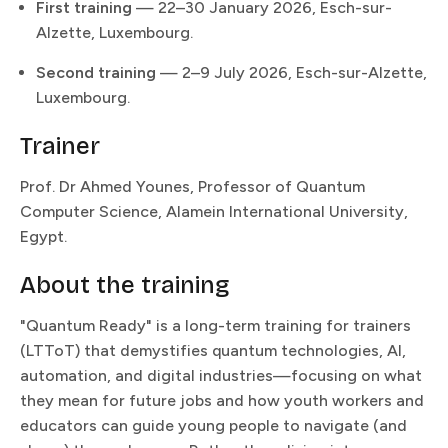
First training​​​​‌ ‍ ​‍​‍‌‍ ‌ ​‍‌‍‍‌‌‍‌ ‌‍‍‌‌‍ ‍​‍​‍​ ‍‍​‍​‍‌ ​ ‌‍​‌‌‍ ‍‌‍‍‌‌ ‌​‌ ‍‌​‍ ‍‌‍‍‌‌‍ ​‍​‍​‍ ​​‍​‍‌‍‍​‌ ​‍‌‍‌‌‌‍‌‍​‍​‍​ ‍‍​‍​‍​‍ ‌ ​ ‌ ‌​‌ ‌‌‌‍‌​‌‍‍‌‌‍ ​‍ ‌‍‍‌‌‍ ‍‌ ‌​‌‍‌‌‌‍ ‍‌ ‌​​‍ ‌‍‌‌‌‍‌​‌‍‍‌‌ ‌​​‍ ‌‍ ‌‌‍ ‌‍‌​‌‍‌‌​ ‌‌ ​​‌ ​‍‌‍‌‌‌ ​ ‌‍‌‌‌‍ ‍‌ ‌​‌‍​‌‌ ‌​‌‍‍‌‌‍ ‌‍ ‍​ ‍ ‌‍‍‌‌‍‌​​ ‌‌‍‌‍​ ​‍​ ​‌‌‍​‍​ ​ ​ ‌‍​ ‌‍​ ​‌​‍ ‌​ ​‌‌‍‌‌​ ‍​​ ‌ ​‍ ‌​ ‌​‌‍‌‌​ ‌​‌‍‌​​‍ ‌​ ‍‌​ ‍‌​ ‌​‌‍‌‍​‍ ‌‌‍​‍‌‍‌​​ ‍‌​ ​‌​ ​‍​ ​‍​ ‌​​ ​‌​ ‌ ‌‍​ ‌‍‌​​ ​‌​ ‍ ‌ ‌​‌ ‍‌‌ ​​‌‍‌‌​ ‌‌ ​​‌ ​‍‌‍ ‌‍‍‍‌‍‌‌‌‍​ ‌ ‌​​ ‍ ‌ ​​‌‍​‌‌ ‌​‌‍‍​​ ‌‌‍​ ‌ ‌‌‌ ​ ‌ ‌​‌‍ ‌‍ ‌‌‌​ ‌‍‌‌‌‍​ ‌ ‌​‌‍‍‌‌‍ ‌‍ ‍‌ ​ ​‍‌‌​ ‌‌‌​​‍‌‌ ‌‍‍ ‌‍‌‌‌ ‍‌​‍‌‌​ ​ ‌​‌​​‍‌‌​ ​ ‌​‌​​‍‌‌​ ​‍​ ​‍‌‍‌​​ ​‌​ ‌‌​ ​​​ ‌ ‌‍‌​​ ​ ​ ​ ‌‍‌​‌‍‌​​ ​‌‌‍​‍​‍‌‌​ ​‍​ ​‍​‍‌‌​ ‌‌‌​‌​​‍ ‍‌‍​ ‌‍ ‌‍ ‍‌ ‌​‌‍‌‌‌‍ ‍‌ ‌​​‍‌‌​ ‌‌‌​​‍‌‌ ‌‍‍ ‌‍‌‌‌ ‍‌​‍‌‌​ ​ ‌​‌​​‍‌‌​ ​ ‌​‌​​‍‌‌​ ​‍​ ​‍​ ‌​​ ​ ‌‍‌‌​ ‌‌‌‍​ ‌‍​‌‌‍​‌​ ​ ‌‍‌‍‌‍​ ​ ‍​‌‍​‌​‍‌‌​ ​‍​ ​‍​‍‌‌​ ‌‌‌​‌​​‍ ‍‌‍​ ‌‍‍​‌‍‍‌‌‍ ​‌‍‌​‌ ​‍‌‍‌‌‌‍ ‍​‍‌‌​ ‌‌‌​​‍‌‌ ‌‍‍ ‌‍‌‌‌ ‍‌​‍‌‌​ ​ ‌​‌​​‍‌‌​ ​ ‌​‌​​‍‌‌​ ​‍​ ​‍​ ‌‍‌‍‌​‌‍​ ‌‍​‌​ ‌​‌‍​‍‌‍‌‌​ ​‍​ ​ ‌‍‌​​ ‌​​ ​ ​‍‌‌​ ​‍​ ​‍​‍‌‌​ ‌‌‌​‌​​‍ ‍‌ ‌​‌‍‌‌‌ ‍​‌ ‌​​ ‌‍​‍‌‍​‌‌ ​ ‌‍‌‌‌‌‌‌‌ ​‍‌‍ ​​ ‌​‍‌‌​ ​‍‌​‌‍‌ ​ ‌ ‌​‌ ‌‌‌‍‌​‌‍‍‌‌‍ ​‍‌‍‌‍‍‌‌‍‌​​ ‌‌‍‌‍​ ​‍​ ​‌‌‍​‍​ ​ ​ ‌‍​ ‌‍​ ​‌​‍ ‌​ ​‌‌‍‌‌​ ‍​​ ‌ ​‍ ‌​ ‌​‌‍‌‌​ ‌​‌‍‌​​‍ ‌​ ‍‌​ ‍‌​ ‌​‌‍‌‍​‍ ‌‌‍​‍‌‍‌​​ ‍‌​ ​‌​ ​‍​ ​‍​ ‌​​ ​‌​ ‌ ‌‍​ ‌‍‌​​ ​‌​‍‌‍‌ ‌​‌ ‍‌‌ ​​‌‍‌‌​ ‌‌ ​​‌ ​‍‌‍ ‌‍‍‍‌‍‌‌‌‍​ ‌ ‌​​‍‌‍‌ ​​‌‍​‌‌ ‌​‌‍‍​​ ‌‌‍​ ‌ ‌‌‌ ​ ‌ ‌​‌‍ ‌‍ ‌‌‌​ ‌‍‌‌‌‍​ ‌ ‌​‌‍‍‌‌‍ ‌‍ ‍‌ ​ ​‍‌‌​ ‌‌‌​​‍‌‌ ‌‍‍ ‌‍‌‌‌ ‍‌​‍‌‌​ ​ ‌​‌​​‍‌‌​ ​ ‌​‌​​‍‌‌​ ​‍​ ​‍‌‍‌​​ ​‌​ ‌‌​ ​​​ ‌ ‌‍‌​​ ​ ​ ​ ‌‍‌​‌‍‌​​ ​‌‌‍​‍​‍‌‌​ ​‍​ ​‍​‍‌‌​ ‌‌‌​‌​​‍ ‍‌‍​ ‌‍ ‌‍ ‍‌ ‌​‌‍‌‌‌‍ ‍‌ ‌​​‍‌‌​ ‌‌‌​​‍‌‌ ‌‍‍ ‌‍‌‌‌ ‍‌​‍‌‌​ ​ ‌​‌​​‍‌‌​ ​ ‌​‌​​‍‌‌​ ​‍​ ​‍​ ‌​​ ​ ‌‍‌‌​ ‌‌‌‍​ ‌‍​‌‌‍​‌​ ​ ‌‍‌‍‌‍​ ​ ‍​‌‍​‌​‍‌‌​ ​‍​ ​‍​‍‌‌​ ‌‌‌​‌​​‍ ‍‌‍​ ‌‍‍​‌‍‍‌‌‍ ​‌‍‌​‌ ​‍‌‍‌‌‌‍ ‍​‍‌‌​ ‌‌‌​​‍‌‌ ‌‍‍ ‌‍‌‌‌ ‍‌​‍‌‌​ ​ ‌​‌​​‍‌‌​ ​ ‌​‌​​‍‌‌​ ​‍​ ​‍​ ‌‍‌‍‌​‌‍​ ‌‍​‌​ ‌​‌‍​‍‌‍‌‌​ ​‍​ ​ ‌‍‌​​ ‌​​ ​ ​‍‌‌​ ​‍​ ​‍​‍‌‌​ ‌‌‌​‌​​‍ ‍‌ ‌​‌‍‌‌‌ ‍​‌ ‌​​‍‌‍‌ ​​‌‍‌‌‌ ​‍‌ ​ ‌ ​​‌‍‌‌‌‍​ ‌ ‌​‌‍‍‌‌ ‌‍‌‍‌‌​ ‌‌ ​​‌ ‌‌‌‍​‍‌‍ ​‌‍‍‌‌ ​ ‌‍‍​‌‍‌‌‌‍‌​​‍​‍‌ ‌
— 22–30 January 2026, Esch-sur-
Alzette, Luxembourg.​​​​‌ ‍ ​‍​‍‌‍ ‌ ​‍‌‍‍‌‌‍‌ ‌‍‍‌‌‍ ‍​‍​‍​ ‍‍​‍​‍‌ ​ ‌‍​‌‌‍ ‍‌‍‍‌‌ ‌​‌ ‍‌​‍ ‍‌‍‍‌‌‍ ​‍​‍​‍ ​​‍​‍‌‍‍​‌ ​‍‌‍‌‌‌‍‌‍​‍​‍​ ‍‍​‍​‍​‍ ‌ ​ ‌ ‌​‌ ‌‌‌‍‌​‌‍‍‌‌‍ ​‍ ‌‍‍‌‌‍ ‍‌ ‌​‌‍‌‌‌‍ ‍‌ ‌​​‍ ‌‍‌‌‌‍‌​‌‍‍‌‌ ‌​​‍ ‌‍ ‌‌‍ ‌‍‌​‌‍‌‌​ ‌‌ ​​‌ ​‍‌‍‌‌‌ ​ ‌‍‌‌‌‍ ‍‌ ‌​‌‍​‌‌ ‌​‌‍‍‌‌‍ ‌‍ ‍​ ‍ ‌‍‍‌‌‍‌​​ ‌‌‍‌‍​ ​‍​ ​‌‌‍​‍​ ​ ​ ‌‍​ ‌‍​ ​‌​‍ ‌​ ​‌‌‍‌‌​ ‍​​ ‌ ​‍ ‌​ ‌​‌‍‌‌​ ‌​‌‍‌​​‍ ‌​ ‍‌​ ‍‌​ ‌​‌‍‌‍​‍ ‌‌‍​‍‌‍‌​​ ‍‌​ ​‌​ ​‍​ ​‍​ ‌​​ ​‌​ ‌ ‌‍​ ‌‍‌​​ ​‌​ ‍ ‌ ‌​‌ ‍‌‌ ​​‌‍‌‌​ ‌‌ ​​‌ ​‍‌‍ ‌‍‍‍‌‍‌‌‌‍​ ‌ ‌​​ ‍ ‌ ​​‌‍​‌‌ ‌​‌‍‍​​ ‌‌‍​ ‌ ‌‌‌ ​ ‌ ‌​‌‍ ‌‍ ‌‌‌​ ‌‍‌‌‌‍​ ‌ ‌​‌‍‍‌‌‍ ‌‍ ‍‌ ​ ​‍‌‌​ ‌‌‌​​‍‌‌ ‌‍‍ ‌‍‌‌‌ ‍‌​‍‌‌​ ​ ‌​‌​​‍‌‌​ ​ ‌​‌​​‍‌‌​ ​‍​ ​‍‌‍‌​​ ​‌​ ‌‌​ ​​​ ‌ ‌‍‌​​ ​ ​ ​ ‌‍‌​‌‍‌​​ ​‌‌‍​‍​‍‌‌​ ​‍​ ​‍​‍‌‌​ ‌‌‌​‌​​‍ ‍‌‍​ ‌‍ ‌‍ ‍‌ ‌​‌‍‌‌‌‍ ‍‌ ‌​​‍‌‌​ ‌‌‌​​‍‌‌ ‌‍‍ ‌‍‌‌‌ ‍‌​‍‌‌​ ​ ‌​‌​​‍‌‌​ ​ ‌​‌​​‍‌‌​ ​‍​ ​‍​ ‌​​ ​ ‌‍‌‌​ ‌‌‌‍​ ‌‍​‌‌‍​‌​ ​ ‌‍‌‍‌‍​ ​ ‍​‌‍​‌​‍‌‌​ ​‍​ ​‍​‍‌‌​ ‌‌‌​‌​​‍ ‍‌‍​ ‌‍‍​‌‍‍‌‌‍ ​‌‍‌​‌ ​‍‌‍‌‌‌‍ ‍​‍‌‌​ ‌‌‌​​‍‌‌ ‌‍‍ ‌‍‌‌‌ ‍‌​‍‌‌​ ​ ‌​‌​​‍‌‌​ ​ ‌​‌​​‍‌‌​ ​‍​ ​‍​ ‌ ‌‍‌​‌‍‌‍‌‍‌​‌‍​ ​ ‌‍​ ‍​‌‍​‌‌‍​ ​ ‍‌‌‍‌‌‌‍​ ​‍‌‌​ ​‍​ ​‍​‍‌‌​ ‌‌‌​‌​​‍ ‍‌ ‌​‌‍‌‌‌ ‍​‌ ‌​​ ‌‍​‍‌‍​‌‌ ​ ‌‍‌‌‌‌‌‌‌ ​‍‌‍ ​​ ‌​‍‌‌​ ​‍‌​‌‍‌ ​ ‌ ‌​‌ ‌‌‌‍‌​‌‍‍‌‌‍ ​‍‌‍‌‍‍‌‌‍‌​​ ‌‌‍‌‍​ ​‍​ ​‌‌‍​‍​ ​ ​ ‌‍​ ‌‍​ ​‌​‍ ‌​ ​‌‌‍‌‌​ ‍​​ ‌ ​‍ ‌​ ‌​‌‍‌‌​ ‌​‌‍‌​​‍ ‌​ ‍‌​ ‍‌​ ‌​‌‍‌‍​‍ ‌‌‍​‍‌‍‌​​ ‍‌​ ​‌​ ​‍​ ​‍​ ‌​​ ​‌​ ‌ ‌‍​ ‌‍‌​​ ​‌​‍‌‍‌ ‌​‌ ‍‌‌ ​​‌‍‌‌​ ‌‌ ​​‌ ​‍‌‍ ‌‍‍‍‌‍‌‌‌‍​ ‌ ‌​​‍‌‍‌ ​​‌‍​‌‌ ‌​‌‍‍​​ ‌‌‍​ ‌ ‌‌‌ ​ ‌ ‌​‌‍ ‌‍ ‌‌‌​ ‌‍‌‌‌‍​ ‌ ‌​‌‍‍‌‌‍ ‌‍ ‍‌ ​ ​‍‌‌​ ‌‌‌​​‍‌‌ ‌‍‍ ‌‍‌‌‌ ‍‌​‍‌‌​ ​ ‌​‌​​‍‌‌​ ​ ‌​‌​​‍‌‌​ ​‍​ ​‍‌‍‌​​ ​‌​ ‌‌​ ​​​ ‌ ‌‍‌​​ ​ ​ ​ ‌‍‌​‌‍‌​​ ​‌‌‍​‍​‍‌‌​ ​‍​ ​‍​‍‌‌​ ‌‌‌​‌​​‍ ‍‌‍​ ‌‍ ‌‍ ‍‌ ‌​‌‍‌‌‌‍ ‍‌ ‌​​‍‌‌​ ‌‌‌​​‍‌‌ ‌‍‍ ‌‍‌‌‌ ‍‌​‍‌‌​ ​ ‌​‌​​‍‌‌​ ​ ‌​‌​​‍‌‌​ ​‍​ ​‍​ ‌​​ ​ ‌‍‌‌​ ‌‌‌‍​ ‌‍​‌‌‍​‌​ ​ ‌‍‌‍‌‍​ ​ ‍​‌‍​‌​‍‌‌​ ​‍​ ​‍​‍‌‌​ ‌‌‌​‌​​‍ ‍‌‍​ ‌‍‍​‌‍‍‌‌‍ ​‌‍‌​‌ ​‍‌‍‌‌‌‍ ‍​‍‌‌​ ‌‌‌​​‍‌‌ ‌‍‍ ‌‍‌‌‌ ‍‌​‍‌‌​ ​ ‌​‌​​‍‌‌​ ​ ‌​‌​​‍‌‌​ ​‍​ ​‍​ ‌ ‌‍‌​‌‍‌‍‌‍‌​‌‍​ ​ ‌‍​ ‍​‌‍​‌‌‍​ ​ ‍‌‌‍‌‌‌‍​ ​‍‌‌​ ​‍​ ​‍​‍‌‌​ ‌‌‌​‌​​‍ ‍‌ ‌​‌‍‌‌‌ ‍​‌ ‌​​‍‌‍‌ ​​‌‍‌‌‌ ​‍‌ ​ ‌ ​​‌‍‌‌‌‍​ ‌ ‌​‌‍‍‌‌ ‌‍‌‍‌‌​ ‌‌ ​​‌ ‌‌‌‍​‍‌‍ ​‌‍‍‌‌ ​ ‌‍‍​‌‍‌‌‌‍‌​​‍​‍‌ ‌
Second training​​​​‌ ‍ ​‍​‍‌‍ ‌ ​‍‌‍‍‌‌‍‌ ‌‍‍‌‌‍ ‍​‍​‍​ ‍‍​‍​‍‌ ​ ‌‍​‌‌‍ ‍‌‍‍‌‌ ‌​‌ ‍‌​‍ ‍‌‍‍‌‌‍ ​‍​‍​‍ ​​‍​‍‌‍‍​‌ ​‍‌‍‌‌‌‍‌‍​‍​‍​ ‍‍​‍​‍​‍ ‌ ​ ‌ ‌​‌ ‌‌‌‍‌​‌‍‍‌‌‍ ​‍ ‌‍‍‌‌‍ ‍‌ ‌​‌‍‌‌‌‍ ‍‌ ‌​​‍ ‌‍‌‌‌‍‌​‌‍‍‌‌ ‌​​‍ ‌‍ ‌‌‍ ‌‍‌​‌‍‌‌​ ‌‌ ​​‌ ​‍‌‍‌‌‌ ​ ‌‍‌‌‌‍ ‍‌ ‌​‌‍​‌‌ ‌​‌‍‍‌‌‍ ‌‍ ‍​ ‍ ‌‍‍‌‌‍‌​​ ‌‌‍‌‍​ ​‍​ ​‌‌‍​‍​ ​ ​ ‌‍​ ‌‍​ ​‌​‍ ‌​ ​‌‌‍‌‌​ ‍​​ ‌ ​‍ ‌​ ‌​‌‍‌‌​ ‌​‌‍‌​​‍ ‌​ ‍‌​ ‍‌​ ‌​‌‍‌‍​‍ ‌‌‍​‍‌‍‌​​ ‍‌​ ​‌​ ​‍​ ​‍​ ‌​​ ​‌​ ‌ ‌‍​ ‌‍‌​​ ​‌​ ‍ ‌ ‌​‌ ‍‌‌ ​​‌‍‌‌​ ‌‌ ​​‌ ​‍‌‍ ‌‍‍‍‌‍‌‌‌‍​ ‌ ‌​​ ‍ ‌ ​​‌‍​‌‌ ‌​‌‍‍​​ ‌‌‍​ ‌ ‌‌‌ ​ ‌ ‌​‌‍ ‌‍ ‌‌‌​ ‌‍‌‌‌‍​ ‌ ‌​‌‍‍‌‌‍ ‌‍ ‍‌ ​ ​‍‌‌​ ‌‌‌​​‍‌‌ ‌‍‍ ‌‍‌‌‌ ‍‌​‍‌‌​ ​ ‌​‌​​‍‌‌​ ​ ‌​‌​​‍‌‌​ ​‍​ ​‍‌‍‌​​ ​‌​ ‌‌​ ​​​ ‌ ‌‍‌​​ ​ ​ ​ ‌‍‌​‌‍‌​​ ​‌‌‍​‍​‍‌‌​ ​‍​ ​‍​‍‌‌​ ‌‌‌​‌​​‍ ‍‌‍​ ‌‍ ‌‍ ‍‌ ‌​‌‍‌‌‌‍ ‍‌ ‌​​‍‌‌​ ‌‌‌​​‍‌‌ ‌‍‍ ‌‍‌‌‌ ‍‌​‍‌‌​ ​ ‌​‌​​‍‌‌​ ​ ‌​‌​​‍‌‌​ ​‍​ ​‍‌‍​ ​ ‍‌​ ‌ ‌‍‌‌‌‍‌‌​ ‍‌​ ​​​ ‌‌‌‍‌‌​ ‌​​ ‌‍​ ‌ ​‍‌‌​ ​‍​ ​‍​‍‌‌​ ‌‌‌​‌​​‍ ‍‌‍​ ‌‍‍​‌‍‍‌‌‍ ​‌‍‌​‌ ​‍‌‍‌‌‌‍ ‍​‍‌‌​ ‌‌‌​​‍‌‌ ‌‍‍ ‌‍‌‌‌ ‍‌​‍‌‌​ ​ ‌​‌​​‍‌‌​ ​ ‌​‌​​‍‌‌​ ​‍​ ​‍‌‍​ ​ ​​‌‍‌‍​ ​‌​ ‌‌‌‍‌​​ ​‌​ ‍​​ ​​​ ​‍‌‍‌‍​ ​‌​‍‌‌​ ​‍​ ​‍​‍‌‌​ ‌‌‌​‌​​‍ ‍‌ ‌​‌‍‌‌‌ ‍​‌ ‌​​ ‌‍​‍‌‍​‌‌ ​ ‌‍‌‌‌‌‌‌‌ ​‍‌‍ ​​ ‌​‍‌‌​ ​‍‌​‌‍‌ ​ ‌ ‌​‌ ‌‌‌‍‌​‌‍‍‌‌‍ ​‍‌‍‌‍‍‌‌‍‌​​ ‌‌‍‌‍​ ​‍​ ​‌‌‍​‍​ ​ ​ ‌‍​ ‌‍​ ​‌​‍ ‌​ ​‌‌‍‌‌​ ‍​​ ‌ ​‍ ‌​ ‌​‌‍‌‌​ ‌​‌‍‌​​‍ ‌​ ‍‌​ ‍‌​ ‌​‌‍‌‍​‍ ‌‌‍​‍‌‍‌​​ ‍‌​ ​‌​ ​‍​ ​‍​ ‌​​ ​‌​ ‌ ‌‍​ ‌‍‌​​ ​‌​‍‌‍‌ ‌​‌ ‍‌‌ ​​‌‍‌‌​ ‌‌ ​​‌ ​‍‌‍ ‌‍‍‍‌‍‌‌‌‍​ ‌ ‌​​‍‌‍‌ ​​‌‍​‌‌ ‌​‌‍‍​​ ‌‌‍​ ‌ ‌‌‌ ​ ‌ ‌​‌‍ ‌‍ ‌‌‌​ ‌‍‌‌‌‍​ ‌ ‌​‌‍‍‌‌‍ ‌‍ ‍‌ ​ ​‍‌‌​ ‌‌‌​​‍‌‌ ‌‍‍ ‌‍‌‌‌ ‍‌​‍‌‌​ ​ ‌​‌​​‍‌‌​ ​ ‌​‌​​‍‌‌​ ​‍​ ​‍‌‍‌​​ ​‌​ ‌‌​ ​​​ ‌ ‌‍‌​​ ​ ​ ​ ‌‍‌​‌‍‌​​ ​‌‌‍​‍​‍‌‌​ ​‍​ ​‍​‍‌‌​ ‌‌‌​‌​​‍ ‍‌‍​ ‌‍ ‌‍ ‍‌ ‌​‌‍‌‌‌‍ ‍‌ ‌​​‍‌‌​ ‌‌‌​​‍‌‌ ‌‍‍ ‌‍‌‌‌ ‍‌​‍‌‌​ ​ ‌​‌​​‍‌‌​ ​ ‌​‌​​‍‌‌​ ​‍​ ​‍‌‍​ ​ ‍‌​ ‌ ‌‍‌‌‌‍‌‌​ ‍‌​ ​​​ ‌‌‌‍‌‌​ ‌​​ ‌‍​ ‌ ​‍‌‌​ ​‍​ ​‍​‍‌‌​ ‌‌‌​‌​​‍ ‍‌‍​ ‌‍‍​‌‍‍‌‌‍ ​‌‍‌​‌ ​‍‌‍‌‌‌‍ ‍​‍‌‌​ ‌‌‌​​‍‌‌ ‌‍‍ ‌‍‌‌‌ ‍‌​‍‌‌​ ​ ‌​‌​​‍‌‌​ ​ ‌​‌​​‍‌‌​ ​‍​ ​‍‌‍​ ​ ​​‌‍‌‍​ ​‌​ ‌‌‌‍‌​​ ​‌​ ‍​​ ​​​ ​‍‌‍‌‍​ ​‌​‍‌‌​ ​‍​ ​‍​‍‌‌​ ‌‌‌​‌​​‍ ‍‌ ‌​‌‍‌‌‌ ‍​‌ ‌​​‍‌‍‌ ​​‌‍‌‌‌ ​‍‌ ​ ‌ ​​‌‍‌‌‌‍​ ‌ ‌​‌‍‍‌‌ ‌‍‌‍‌‌​ ‌‌ ​​‌ ‌‌‌‍​‍‌‍ ​‌‍‍‌‌ ​ ‌‍‍​‌‍‌‌‌‍‌​​‍​‍‌ ‌
— 2–9 July 2026, Esch-sur-Alzette,
Luxembourg.​​​​‌ ‍ ​‍​‍‌‍ ‌ ​‍‌‍‍‌‌‍‌ ‌‍‍‌‌‍ ‍​‍​‍​ ‍‍​‍​‍‌ ​ ‌‍​‌‌‍ ‍‌‍‍‌‌ ‌​‌ ‍‌​‍ ‍‌‍‍‌‌‍ ​‍​‍​‍ ​​‍​‍‌‍‍​‌ ​‍‌‍‌‌‌‍‌‍​‍​‍​ ‍‍​‍​‍​‍ ‌ ​ ‌ ‌​‌ ‌‌‌‍‌​‌‍‍‌‌‍ ​‍ ‌‍‍‌‌‍ ‍‌ ‌​‌‍‌‌‌‍ ‍‌ ‌​​‍ ‌‍‌‌‌‍‌​‌‍‍‌‌ ‌​​‍ ‌‍ ‌‌‍ ‌‍‌​‌‍‌‌​ ‌‌ ​​‌ ​‍‌‍‌‌‌ ​ ‌‍‌‌‌‍ ‍‌ ‌​‌‍​‌‌ ‌​‌‍‍‌‌‍ ‌‍ ‍​ ‍ ‌‍‍‌‌‍‌​​ ‌‌‍‌‍​ ​‍​ ​‌‌‍​‍​ ​ ​ ‌‍​ ‌‍​ ​‌​‍ ‌​ ​‌‌‍‌‌​ ‍​​ ‌ ​‍ ‌​ ‌​‌‍‌‌​ ‌​‌‍‌​​‍ ‌​ ‍‌​ ‍‌​ ‌​‌‍‌‍​‍ ‌‌‍​‍‌‍‌​​ ‍‌​ ​‌​ ​‍​ ​‍​ ‌​​ ​‌​ ‌ ‌‍​ ‌‍‌​​ ​‌​ ‍ ‌ ‌​‌ ‍‌‌ ​​‌‍‌‌​ ‌‌ ​​‌ ​‍‌‍ ‌‍‍‍‌‍‌‌‌‍​ ‌ ‌​​ ‍ ‌ ​​‌‍​‌‌ ‌​‌‍‍​​ ‌‌‍​ ‌ ‌‌‌ ​ ‌ ‌​‌‍ ‌‍ ‌‌‌​ ‌‍‌‌‌‍​ ‌ ‌​‌‍‍‌‌‍ ‌‍ ‍‌ ​ ​‍‌‌​ ‌‌‌​​‍‌‌ ‌‍‍ ‌‍‌‌‌ ‍‌​‍‌‌​ ​ ‌​‌​​‍‌‌​ ​ ‌​‌​​‍‌‌​ ​‍​ ​‍‌‍‌​​ ​‌​ ‌‌​ ​​​ ‌ ‌‍‌​​ ​ ​ ​ ‌‍‌​‌‍‌​​ ​‌‌‍​‍​‍‌‌​ ​‍​ ​‍​‍‌‌​ ‌‌‌​‌​​‍ ‍‌‍​ ‌‍ ‌‍ ‍‌ ‌​‌‍‌‌‌‍ ‍‌ ‌​​‍‌‌​ ‌‌‌​​‍‌‌ ‌‍‍ ‌‍‌‌‌ ‍‌​‍‌‌​ ​ ‌​‌​​‍‌‌​ ​ ‌​‌​​‍‌‌​ ​‍​ ​‍‌‍​ ​ ‍‌​ ‌ ‌‍‌‌‌‍‌‌​ ‍‌​ ​​​ ‌‌‌‍‌‌​ ‌​​ ‌‍​ ‌ ​‍‌‌​ ​‍​ ​‍​‍‌‌​ ‌‌‌​‌​​‍ ‍‌‍​ ‌‍‍​‌‍‍‌‌‍ ​‌‍‌​‌ ​‍‌‍‌‌‌‍ ‍​‍‌‌​ ‌‌‌​​‍‌‌ ‌‍‍ ‌‍‌‌‌ ‍‌​‍‌‌​ ​ ‌​‌​​‍‌‌​ ​ ‌​‌​​‍‌‌​ ​‍​ ​‍​ ‍​​ ​‌‌‍‌‌​ ‌ ​ ​ ‌‍​‌​ ​ ‌‍‌‌​ ‌ ​ ​‍‌‍​ ‌‍​ ​‍‌‌​ ​‍​ ​‍​‍‌‌​ ‌‌‌​‌​​‍ ‍‌ ‌​‌‍‌‌‌ ‍​‌ ‌​​ ‌‍​‍‌‍​‌‌ ​ ‌‍‌‌‌‌‌‌‌ ​‍‌‍ ​​ ‌​‍‌‌​ ​‍‌​‌‍‌ ​ ‌ ‌​‌ ‌‌‌‍‌​‌‍‍‌‌‍ ​‍‌‍‌‍‍‌‌‍‌​​ ‌‌‍‌‍​ ​‍​ ​‌‌‍​‍​ ​ ​ ‌‍​ ‌‍​ ​‌​‍ ‌​ ​‌‌‍‌‌​ ‍​​ ‌ ​‍ ‌​ ‌​‌‍‌‌​ ‌​‌‍‌​​‍ ‌​ ‍‌​ ‍‌​ ‌​‌‍‌‍​‍ ‌‌‍​‍‌‍‌​​ ‍‌​ ​‌​ ​‍​ ​‍​ ‌​​ ​‌​ ‌ ‌‍​ ‌‍‌​​ ​‌​‍‌‍‌ ‌​‌ ‍‌‌ ​​‌‍‌‌​ ‌‌ ​​‌ ​‍‌‍ ‌‍‍‍‌‍‌‌‌‍​ ‌ ‌​​‍‌‍‌ ​​‌‍​‌‌ ‌​‌‍‍​​ ‌‌‍​ ‌ ‌‌‌ ​ ‌ ‌​‌‍ ‌‍ ‌‌‌​ ‌‍‌‌‌‍​ ‌ ‌​‌‍‍‌‌‍ ‌‍ ‍‌ ​ ​‍‌‌​ ‌‌‌​​‍‌‌ ‌‍‍ ‌‍‌‌‌ ‍‌​‍‌‌​ ​ ‌​‌​​‍‌‌​ ​ ‌​‌​​‍‌‌​ ​‍​ ​‍‌‍‌​​ ​‌​ ‌‌​ ​​​ ‌ ‌‍‌​​ ​ ​ ​ ‌‍‌​‌‍‌​​ ​‌‌‍​‍​‍‌‌​ ​‍​ ​‍​‍‌‌​ ‌‌‌​‌​​‍ ‍‌‍​ ‌‍ ‌‍ ‍‌ ‌​‌‍‌‌‌‍ ‍‌ ‌​​‍‌‌​ ‌‌‌​​‍‌‌ ‌‍‍ ‌‍‌‌‌ ‍‌​‍‌‌​ ​ ‌​‌​​‍‌‌​ ​ ‌​‌​​‍‌‌​ ​‍​ ​‍‌‍​ ​ ‍‌​ ‌ ‌‍‌‌‌‍‌‌​ ‍‌​ ​​​ ‌‌‌‍‌‌​ ‌​​ ‌‍​ ‌ ​‍‌‌​ ​‍​ ​‍​‍‌‌​ ‌‌‌​‌​​‍ ‍‌‍​ ‌‍‍​‌‍‍‌‌‍ ​‌‍‌​‌ ​‍‌‍‌‌‌‍ ‍​‍‌‌​ ‌‌‌​​‍‌‌ ‌‍‍ ‌‍‌‌‌ ‍‌​‍‌‌​ ​ ‌​‌​​‍‌‌​ ​ ‌​‌​​‍‌‌​ ​‍​ ​‍​ ‍​​ ​‌‌‍‌‌​ ‌ ​ ​ ‌‍​‌​ ​ ‌‍‌‌​ ‌ ​ ​‍‌‍​ ‌‍​ ​‍‌‌​ ​‍​ ​‍​‍‌‌​ ‌‌‌​‌​​‍ ‍‌ ‌​‌‍‌‌‌ ‍​‌ ‌​​‍‌‍‌ ​​‌‍‌‌‌ ​‍‌ ​ ‌ ​​‌‍‌‌‌‍​ ‌ ‌​‌‍‍‌‌ ‌‍‌‍‌‌​ ‌‌ ​​‌ ‌‌‌‍​‍‌‍ ​‌‍‍‌‌ ​ ‌‍‍​‌‍‌‌‌‍‌​​‍​‍‌ ‌
Trainer​​​​‌ ‍ ​‍​‍‌‍ ‌ ​‍‌‍‍‌‌‍‌ ‌‍‍‌‌‍ ‍​‍​‍​ ‍‍​‍​‍‌ ​ ‌‍​‌‌‍ ‍‌‍‍‌‌ ‌​‌ ‍‌​‍ ‍‌‍‍‌‌‍ ​‍​‍​‍ ​​‍​‍‌‍‍​‌ ​‍‌‍‌‌‌‍‌‍​‍​‍​ ‍‍​‍​‍​‍ ‌ ​ ‌ ‌​‌ ‌‌‌‍‌​‌‍‍‌‌‍ ​‍ ‌‍‍‌‌‍ ‍‌ ‌​‌‍‌‌‌‍ ‍‌ ‌​​‍ ‌‍‌‌‌‍‌​‌‍‍‌‌ ‌​​‍ ‌‍ ‌‌‍ ‌‍‌​‌‍‌‌​ ‌‌ ​​‌ ​‍‌‍‌‌‌ ​ ‌‍‌‌‌‍ ‍‌ ‌​‌‍​‌‌ ‌​‌‍‍‌‌‍ ‌‍ ‍​ ‍ ‌‍‍‌‌‍‌​​ ‌‌‍‌‍​ ​‍​ ​‌‌‍​‍​ ​ ​ ‌‍​ ‌‍​ ​‌​‍ ‌​ ​‌‌‍‌‌​ ‍​​ ‌ ​‍ ‌​ ‌​‌‍‌‌​ ‌​‌‍‌​​‍ ‌​ ‍‌​ ‍‌​ ‌​‌‍‌‍​‍ ‌‌‍​‍‌‍‌​​ ‍‌​ ​‌​ ​‍​ ​‍​ ‌​​ ​‌​ ‌ ‌‍​ ‌‍‌​​ ​‌​ ‍ ‌ ‌​‌ ‍‌‌ ​​‌‍‌‌​ ‌‌ ​​‌ ​‍‌‍ ‌‍‍‍‌‍‌‌‌‍​ ‌ ‌​​ ‍ ‌ ​​‌‍​‌‌ ‌​‌‍‍​​ ‌‌‍​ ‌ ‌‌‌ ​ ‌ ‌​‌‍ ‌‍ ‌‌‌​ ‌‍‌‌‌‍​ ‌ ‌​‌‍‍‌‌‍ ‌‍ ‍‌ ​ ​‍‌‌​ ‌‌‌​​‍‌‌ ‌‍‍ ‌‍‌‌‌ ‍‌​‍‌‌​ ​ ‌​‌​​‍‌‌​ ​ ‌​‌​​‍‌‌​ ​‍​ ​‍‌‍‌​​ ​‌​ ‌‌​ ​​​ ‌ ‌‍‌​​ ​ ​ ​ ‌‍‌​‌‍‌​​ ​‌‌‍​‍​‍‌‌​ ​‍​ ​‍​‍‌‌​ ‌‌‌​‌​​‍ ‍‌‍​ ‌‍ ‌‍ ‍‌ ‌​‌‍‌‌‌‍ ‍‌ ‌​​‍‌‌​ ‌‌‌​​‍‌‌ ‌‍‍ ‌‍‌‌‌ ‍‌​‍‌‌​ ​ ‌​‌​​‍‌‌​ ​ ‌​‌​​‍‌‌​ ​‍​ ​‍‌‍‌‍‌‍​‌‌‍‌​‌‍​ ‌‍​‌​ ‌‍‌‍​ ‌‍‌‍‌‍​‌​ ‌‌‌‍​ ‌‍‌​​‍‌‌​ ​‍​ ​‍​‍‌‌​ ‌‌‌​‌​​‍ ‍‌‍​ ‌‍‍​‌‍‍‌‌‍ ​‌‍‌​‌ ​‍‌‍‌‌‌‍ ‍​‍‌‌​ ‌‌‌​​‍‌‌ ‌‍‍ ‌‍‌‌‌ ‍‌​‍‌‌​ ​ ‌​‌​​‍‌‌​ ​ ‌​‌​​‍‌‌​ ​‍​ ​‍​ ‌‍​ ​‍‌‍‌​​ ‌​​ ​‍‌‍​‍‌‍‌​‌‍​‍​ ​‌​ ​‍​ ‌‍​ ​‌​‍‌‌​ ​‍​ ​‍​‍‌‌​ ‌‌‌​‌​​‍ ‍‌ ‌​‌‍‌‌‌ ‍​‌ ‌​​ ‌‍​‍‌‍​‌‌ ​ ‌‍‌‌‌‌‌‌‌ ​‍‌‍ ​​ ‌​‍‌‌​ ​‍‌​‌‍‌ ​ ‌ ‌​‌ ‌‌‌‍‌​‌‍‍‌‌‍ ​‍‌‍‌‍‍‌‌‍‌​​ ‌‌‍‌‍​ ​‍​ ​‌‌‍​‍​ ​ ​ ‌‍​ ‌‍​ ​‌​‍ ‌​ ​‌‌‍‌‌​ ‍​​ ‌ ​‍ ‌​ ‌​‌‍‌‌​ ‌​‌‍‌​​‍ ‌​ ‍‌​ ‍‌​ ‌​‌‍‌‍​‍ ‌‌‍​‍‌‍‌​​ ‍‌​ ​‌​ ​‍​ ​‍​ ‌​​ ​‌​ ‌ ‌‍​ ‌‍‌​​ ​‌​‍‌‍‌ ‌​‌ ‍‌‌ ​​‌‍‌‌​ ‌‌ ​​‌ ​‍‌‍ ‌‍‍‍‌‍‌‌‌‍​ ‌ ‌​​‍‌‍‌ ​​‌‍​‌‌ ‌​‌‍‍​​ ‌‌‍​ ‌ ‌‌‌ ​ ‌ ‌​‌‍ ‌‍ ‌‌‌​ ‌‍‌‌‌‍​ ‌ ‌​‌‍‍‌‌‍ ‌‍ ‍‌ ​ ​‍‌‌​ ‌‌‌​​‍‌‌ ‌‍‍ ‌‍‌‌‌ ‍‌​‍‌‌​ ​ ‌​‌​​‍‌‌​ ​ ‌​‌​​‍‌‌​ ​‍​ ​‍‌‍‌​​ ​‌​ ‌‌​ ​​​ ‌ ‌‍‌​​ ​ ​ ​ ‌‍‌​‌‍‌​​ ​‌‌‍​‍​‍‌‌​ ​‍​ ​‍​‍‌‌​ ‌‌‌​‌​​‍ ‍‌‍​ ‌‍ ‌‍ ‍‌ ‌​‌‍‌‌‌‍ ‍‌ ‌​​‍‌‌​ ‌‌‌​​‍‌‌ ‌‍‍ ‌‍‌‌‌ ‍‌​‍‌‌​ ​ ‌​‌​​‍‌‌​ ​ ‌​‌​​‍‌‌​ ​‍​ ​‍‌‍‌‍‌‍​‌‌‍‌​‌‍​ ‌‍​‌​ ‌‍‌‍​ ‌‍‌‍‌‍​‌​ ‌‌‌‍​ ‌‍‌​​‍‌‌​ ​‍​ ​‍​‍‌‌​ ‌‌‌​‌​​‍ ‍‌‍​ ‌‍‍​‌‍‍‌‌‍ ​‌‍‌​‌ ​‍‌‍‌‌‌‍ ‍​‍‌‌​ ‌‌‌​​‍‌‌ ‌‍‍ ‌‍‌‌‌ ‍‌​‍‌‌​ ​ ‌​‌​​‍‌‌​ ​ ‌​‌​​‍‌‌​ ​‍​ ​‍​ ‌‍​ ​‍‌‍‌​​ ‌​​ ​‍‌‍​‍‌‍‌​‌‍​‍​ ​‌​ ​‍​ ‌‍​ ​‌​‍‌‌​ ​‍​ ​‍​‍‌‌​ ‌‌‌​‌​​‍ ‍‌ ‌​‌‍‌‌‌ ‍​‌ ‌​​‍‌‍‌ ​​‌‍‌‌‌ ​‍‌ ​ ‌ ​​‌‍‌‌‌‍​ ‌ ‌​‌‍‍‌‌ ‌‍‌‍‌‌​ ‌‌ ​​‌ ‌‌‌‍​‍‌‍ ​‌‍‍‌‌ ​ ‌‍‍​‌‍‌‌‌‍‌​​‍​‍‌ ‌
Prof. Dr Ahmed Younes, Professor of Quantum
Computer Science, Alamein International University,
Egypt.​​​​‌ ‍ ​‍​‍‌‍ ‌ ​‍‌‍‍‌‌‍‌ ‌‍‍‌‌‍ ‍​‍​‍​ ‍‍​‍​‍‌ ​ ‌‍​‌‌‍ ‍‌‍‍‌‌ ‌​‌ ‍‌​‍ ‍‌‍‍‌‌‍ ​‍​‍​‍ ​​‍​‍‌‍‍​‌ ​‍‌‍‌‌‌‍‌‍​‍​‍​ ‍‍​‍​‍​‍ ‌ ​ ‌ ‌​‌ ‌‌‌‍‌​‌‍‍‌‌‍ ​‍ ‌‍‍‌‌‍ ‍‌ ‌​‌‍‌‌‌‍ ‍‌ ‌​​‍ ‌‍‌‌‌‍‌​‌‍‍‌‌ ‌​​‍ ‌‍ ‌‌‍ ‌‍‌​‌‍‌‌​ ‌‌ ​​‌ ​‍‌‍‌‌‌ ​ ‌‍‌‌‌‍ ‍‌ ‌​‌‍​‌‌ ‌​‌‍‍‌‌‍ ‌‍ ‍​ ‍ ‌‍‍‌‌‍‌​​ ‌‌‍‌‍​ ​‍​ ​‌‌‍​‍​ ​ ​ ‌‍​ ‌‍​ ​‌​‍ ‌​ ​‌‌‍‌‌​ ‍​​ ‌ ​‍ ‌​ ‌​‌‍‌‌​ ‌​‌‍‌​​‍ ‌​ ‍‌​ ‍‌​ ‌​‌‍‌‍​‍ ‌‌‍​‍‌‍‌​​ ‍‌​ ​‌​ ​‍​ ​‍​ ‌​​ ​‌​ ‌ ‌‍​ ‌‍‌​​ ​‌​ ‍ ‌ ‌​‌ ‍‌‌ ​​‌‍‌‌​ ‌‌ ​​‌ ​‍‌‍ ‌‍‍‍‌‍‌‌‌‍​ ‌ ‌​​ ‍ ‌ ​​‌‍​‌‌ ‌​‌‍‍​​ ‌‌‍​ ‌ ‌‌‌ ​ ‌ ‌​‌‍ ‌‍ ‌‌‌​ ‌‍‌‌‌‍​ ‌ ‌​‌‍‍‌‌‍ ‌‍ ‍‌ ​ ​‍‌‌​ ‌‌‌​​‍‌‌ ‌‍‍ ‌‍‌‌‌ ‍‌​‍‌‌​ ​ ‌​‌​​‍‌‌​ ​ ‌​‌​​‍‌‌​ ​‍​ ​‍‌‍‌​​ ​‌​ ‌‌​ ​​​ ‌ ‌‍‌​​ ​ ​ ​ ‌‍‌​‌‍‌​​ ​‌‌‍​‍​‍‌‌​ ​‍​ ​‍​‍‌‌​ ‌‌‌​‌​​‍ ‍‌‍​ ‌‍ ‌‍ ‍‌ ‌​‌‍‌‌‌‍ ‍‌ ‌​​‍‌‌​ ‌‌‌​​‍‌‌ ‌‍‍ ‌‍‌‌‌ ‍‌​‍‌‌​ ​ ‌​‌​​‍‌‌​ ​ ‌​‌​​‍‌‌​ ​‍​ ​‍​ ​‌‌‍‌​‌‍​‌​ ​‌​ ​‍‌‍​‍​ ‌‌​ ​​​ ​ ​ ‌‍​ ‌‍‌‍‌​​‍‌‌​ ​‍​ ​‍​‍‌‌​ ‌‌‌​‌​​‍ ‍‌‍​ ‌‍‍​‌‍‍‌‌‍ ​‌‍‌​‌ ​‍‌‍‌‌‌‍ ‍​‍‌‌​ ‌‌‌​​‍‌‌ ‌‍‍ ‌‍‌‌‌ ‍‌​‍‌‌​ ​ ‌​‌​​‍‌‌​ ​ ‌​‌​​‍‌‌​ ​‍​ ​‍​ ‍‌‌‍​‌‌‍​‌​ ‌ ‌‍​ ‌‍​‍​ ​‌‌‍​‍​ ‌​​ ‌‌‌‍​‍​ ‍‌​‍‌‌​ ​‍​ ​‍​‍‌‌​ ‌‌‌​‌​​‍ ‍‌ ‌​‌‍‌‌‌ ‍​‌ ‌​​ ‌‍​‍‌‍​‌‌ ​ ‌‍‌‌‌‌‌‌‌ ​‍‌‍ ​​ ‌​‍‌‌​ ​‍‌​‌‍‌ ​ ‌ ‌​‌ ‌‌‌‍‌​‌‍‍‌‌‍ ​‍‌‍‌‍‍‌‌‍‌​​ ‌‌‍‌‍​ ​‍​ ​‌‌‍​‍​ ​ ​ ‌‍​ ‌‍​ ​‌​‍ ‌​ ​‌‌‍‌‌​ ‍​​ ‌ ​‍ ‌​ ‌​‌‍‌‌​ ‌​‌‍‌​​‍ ‌​ ‍‌​ ‍‌​ ‌​‌‍‌‍​‍ ‌‌‍​‍‌‍‌​​ ‍‌​ ​‌​ ​‍​ ​‍​ ‌​​ ​‌​ ‌ ‌‍​ ‌‍‌​​ ​‌​‍‌‍‌ ‌​‌ ‍‌‌ ​​‌‍‌‌​ ‌‌ ​​‌ ​‍‌‍ ‌‍‍‍‌‍‌‌‌‍​ ‌ ‌​​‍‌‍‌ ​​‌‍​‌‌ ‌​‌‍‍​​ ‌‌‍​ ‌ ‌‌‌ ​ ‌ ‌​‌‍ ‌‍ ‌‌‌​ ‌‍‌‌‌‍​ ‌ ‌​‌‍‍‌‌‍ ‌‍ ‍‌ ​ ​‍‌‌​ ‌‌‌​​‍‌‌ ‌‍‍ ‌‍‌‌‌ ‍‌​‍‌‌​ ​ ‌​‌​​‍‌‌​ ​ ‌​‌​​‍‌‌​ ​‍​ ​‍‌‍‌​​ ​‌​ ‌‌​ ​​​ ‌ ‌‍‌​​ ​ ​ ​ ‌‍‌​‌‍‌​​ ​‌‌‍​‍​‍‌‌​ ​‍​ ​‍​‍‌‌​ ‌‌‌​‌​​‍ ‍‌‍​ ‌‍ ‌‍ ‍‌ ‌​‌‍‌‌‌‍ ‍‌ ‌​​‍‌‌​ ‌‌‌​​‍‌‌ ‌‍‍ ‌‍‌‌‌ ‍‌​‍‌‌​ ​ ‌​‌​​‍‌‌​ ​ ‌​‌​​‍‌‌​ ​‍​ ​‍​ ​‌‌‍‌​‌‍​‌​ ​‌​ ​‍‌‍​‍​ ‌‌​ ​​​ ​ ​ ‌‍​ ‌‍‌‍‌​​‍‌‌​ ​‍​ ​‍​‍‌‌​ ‌‌‌​‌​​‍ ‍‌‍​ ‌‍‍​‌‍‍‌‌‍ ​‌‍‌​‌ ​‍‌‍‌‌‌‍ ‍​‍‌‌​ ‌‌‌​​‍‌‌ ‌‍‍ ‌‍‌‌‌ ‍‌​‍‌‌​ ​ ‌​‌​​‍‌‌​ ​ ‌​‌​​‍‌‌​ ​‍​ ​‍​ ‍‌‌‍​‌‌‍​‌​ ‌ ‌‍​ ‌‍​‍​ ​‌‌‍​‍​ ‌​​ ‌‌‌‍​‍​ ‍‌​‍‌‌​ ​‍​ ​‍​‍‌‌​ ‌‌‌​‌​​‍ ‍‌ ‌​‌‍‌‌‌ ‍​‌ ‌​​‍‌‍‌ ​​‌‍‌‌‌ ​‍‌ ​ ‌ ​​‌‍‌‌‌‍​ ‌ ‌​‌‍‍‌‌ ‌‍‌‍‌‌​ ‌‌ ​​‌ ‌‌‌‍​‍‌‍ ​‌‍‍‌‌ ​ ‌‍‍​‌‍‌‌‌‍‌​​‍​‍‌ ‌
About the training​​​​‌ ‍ ​‍​‍‌‍ ‌ ​‍‌‍‍‌‌‍‌ ‌‍‍‌‌‍ ‍​‍​‍​ ‍‍​‍​‍‌ ​ ‌‍​‌‌‍ ‍‌‍‍‌‌ ‌​‌ ‍‌​‍ ‍‌‍‍‌‌‍ ​‍​‍​‍ ​​‍​‍‌‍‍​‌ ​‍‌‍‌‌‌‍‌‍​‍​‍​ ‍‍​‍​‍​‍ ‌ ​ ‌ ‌​‌ ‌‌‌‍‌​‌‍‍‌‌‍ ​‍ ‌‍‍‌‌‍ ‍‌ ‌​‌‍‌‌‌‍ ‍‌ ‌​​‍ ‌‍‌‌‌‍‌​‌‍‍‌‌ ‌​​‍ ‌‍ ‌‌‍ ‌‍‌​‌‍‌‌​ ‌‌ ​​‌ ​‍‌‍‌‌‌ ​ ‌‍‌‌‌‍ ‍‌ ‌​‌‍​‌‌ ‌​‌‍‍‌‌‍ ‌‍ ‍​ ‍ ‌‍‍‌‌‍‌​​ ‌‌‍‌‍​ ​‍​ ​‌‌‍​‍​ ​ ​ ‌‍​ ‌‍​ ​‌​‍ ‌​ ​‌‌‍‌‌​ ‍​​ ‌ ​‍ ‌​ ‌​‌‍‌‌​ ‌​‌‍‌​​‍ ‌​ ‍‌​ ‍‌​ ‌​‌‍‌‍​‍ ‌‌‍​‍‌‍‌​​ ‍‌​ ​‌​ ​‍​ ​‍​ ‌​​ ​‌​ ‌ ‌‍​ ‌‍‌​​ ​‌​ ‍ ‌ ‌​‌ ‍‌‌ ​​‌‍‌‌​ ‌‌ ​​‌ ​‍‌‍ ‌‍‍‍‌‍‌‌‌‍​ ‌ ‌​​ ‍ ‌ ​​‌‍​‌‌ ‌​‌‍‍​​ ‌‌‍​ ‌ ‌‌‌ ​ ‌ ‌​‌‍ ‌‍ ‌‌‌​ ‌‍‌‌‌‍​ ‌ ‌​‌‍‍‌‌‍ ‌‍ ‍‌ ​ ​‍‌‌​ ‌‌‌​​‍‌‌ ‌‍‍ ‌‍‌‌‌ ‍‌​‍‌‌​ ​ ‌​‌​​‍‌‌​ ​ ‌​‌​​‍‌‌​ ​‍​ ​‍‌‍‌​​ ​‌​ ‌‌​ ​​​ ‌ ‌‍‌​​ ​ ​ ​ ‌‍‌​‌‍‌​​ ​‌‌‍​‍​‍‌‌​ ​‍​ ​‍​‍‌‌​ ‌‌‌​‌​​‍ ‍‌‍​ ‌‍ ‌‍ ‍‌ ‌​‌‍‌‌‌‍ ‍‌ ‌​​‍‌‌​ ‌‌‌​​‍‌‌ ‌‍‍ ‌‍‌‌‌ ‍‌​‍‌‌​ ​ ‌​‌​​‍‌‌​ ​ ‌​‌​​‍‌‌​ ​‍​ ​‍​ ‍‌​ ​​‌‍‌​​ ​​​ ‌‌​ ‌‍​ ​‍​ ‌‍‌‍‌‌‌‍​ ​ ‌‌‌‍​ ​‍‌‌​ ​‍​ ​‍​‍‌‌​ ‌‌‌​‌​​‍ ‍‌‍​ ‌‍‍​‌‍‍‌‌‍ ​‌‍‌​‌ ​‍‌‍‌‌‌‍ ‍​‍‌‌​ ‌‌‌​​‍‌‌ ‌‍‍ ‌‍‌‌‌ ‍‌​‍‌‌​ ​ ‌​‌​​‍‌‌​ ​ ‌​‌​​‍‌‌​ ​‍​ ​‍​ ‍‌‌‍​ ​ ​ ​ ‌‌​ ‌‌‌‍​‍​ ‌‍​ ​‍​ ‍‌​ ‌ ​ ​ ​ ‍​​‍‌‌​ ​‍​ ​‍​‍‌‌​ ‌‌‌​‌​​‍ ‍‌ ‌​‌‍‌‌‌ ‍​‌ ‌​​ ‌‍​‍‌‍​‌‌ ​ ‌‍‌‌‌‌‌‌‌ ​‍‌‍ ​​ ‌​‍‌‌​ ​‍‌​‌‍‌ ​ ‌ ‌​‌ ‌‌‌‍‌​‌‍‍‌‌‍ ​‍‌‍‌‍‍‌‌‍‌​​ ‌‌‍‌‍​ ​‍​ ​‌‌‍​‍​ ​ ​ ‌‍​ ‌‍​ ​‌​‍ ‌​ ​‌‌‍‌‌​ ‍​​ ‌ ​‍ ‌​ ‌​‌‍‌‌​ ‌​‌‍‌​​‍ ‌​ ‍‌​ ‍‌​ ‌​‌‍‌‍​‍ ‌‌‍​‍‌‍‌​​ ‍‌​ ​‌​ ​‍​ ​‍​ ‌​​ ​‌​ ‌ ‌‍​ ‌‍‌​​ ​‌​‍‌‍‌ ‌​‌ ‍‌‌ ​​‌‍‌‌​ ‌‌ ​​‌ ​‍‌‍ ‌‍‍‍‌‍‌‌‌‍​ ‌ ‌​​‍‌‍‌ ​​‌‍​‌‌ ‌​‌‍‍​​ ‌‌‍​ ‌ ‌‌‌ ​ ‌ ‌​‌‍ ‌‍ ‌‌‌​ ‌‍‌‌‌‍​ ‌ ‌​‌‍‍‌‌‍ ‌‍ ‍‌ ​ ​‍‌‌​ ‌‌‌​​‍‌‌ ‌‍‍ ‌‍‌‌‌ ‍‌​‍‌‌​ ​ ‌​‌​​‍‌‌​ ​ ‌​‌​​‍‌‌​ ​‍​ ​‍‌‍‌​​ ​‌​ ‌‌​ ​​​ ‌ ‌‍‌​​ ​ ​ ​ ‌‍‌​‌‍‌​​ ​‌‌‍​‍​‍‌‌​ ​‍​ ​‍​‍‌‌​ ‌‌‌​‌​​‍ ‍‌‍​ ‌‍ ‌‍ ‍‌ ‌​‌‍‌‌‌‍ ‍‌ ‌​​‍‌‌​ ‌‌‌​​‍‌‌ ‌‍‍ ‌‍‌‌‌ ‍‌​‍‌‌​ ​ ‌​‌​​‍‌‌​ ​ ‌​‌​​‍‌‌​ ​‍​ ​‍​ ‍‌​ ​​‌‍‌​​ ​​​ ‌‌​ ‌‍​ ​‍​ ‌‍‌‍‌‌‌‍​ ​ ‌‌‌‍​ ​‍‌‌​ ​‍​ ​‍​‍‌‌​ ‌‌‌​‌​​‍ ‍‌‍​ ‌‍‍​‌‍‍‌‌‍ ​‌‍‌​‌ ​‍‌‍‌‌‌‍ ‍​‍‌‌​ ‌‌‌​​‍‌‌ ‌‍‍ ‌‍‌‌‌ ‍‌​‍‌‌​ ​ ‌​‌​​‍‌‌​ ​ ‌​‌​​‍‌‌​ ​‍​ ​‍​ ‍‌‌‍​ ​ ​ ​ ‌‌​ ‌‌‌‍​‍​ ‌‍​ ​‍​ ‍‌​ ‌ ​ ​ ​ ‍​​‍‌‌​ ​‍​ ​‍​‍‌‌​ ‌‌‌​‌​​‍ ‍‌ ‌​‌‍‌‌‌ ‍​‌ ‌​​‍‌‍‌ ​​‌‍‌‌‌ ​‍‌ ​ ‌ ​​‌‍‌‌‌‍​ ‌ ‌​‌‍‍‌‌ ‌‍‌‍‌‌​ ‌‌ ​​‌ ‌‌‌‍​‍‌‍ ​‌‍‍‌‌ ​ ‌‍‍​‌‍‌‌‌‍‌​​‍​‍‌ ‌
"Quantum Ready" is a long-term training for trainers
(LTToT) that demystifies quantum technologies, AI,
automation, and digital industries—focusing on what
they mean for future jobs and how youth workers and
educators can guide young people to navigate (and