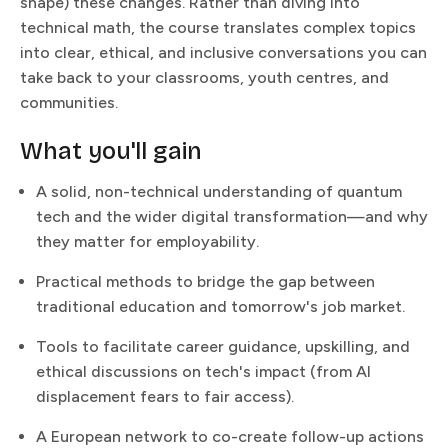
shape) these changes. Rather than diving into
technical math, the course translates complex topics
into clear, ethical, and inclusive conversations you can
take back to your classrooms, youth centres, and
communities.​​​​‌ ‍ ​‍​‍‌‍ ‌ ​‍‌‍‍‌‌‍‌ ‌‍‍‌‌‍ ‍​‍​‍​ ‍‍​‍​‍‌ ​ ‌‍​‌‌‍ ‍‌‍‍‌‌ ‌​‌ ‍‌​‍ ‍‌‍‍‌‌‍ ​‍​‍​‍ ​​‍​‍‌‍‍​‌ ​‍‌‍‌‌‌‍‌‍​‍​‍​ ‍‍​‍​‍​‍ ‌ ​ ‌ ‌​‌ ‌‌‌‍‌​‌‍‍‌‌‍ ​‍ ‌‍‍‌‌‍ ‍‌ ‌​‌‍‌‌‌‍ ‍‌ ‌​​‍ ‌‍‌‌‌‍‌​‌‍‍‌‌ ‌​​‍ ‌‍ ‌‌‍ ‌‍‌​‌‍‌‌​ ‌‌ ​​‌ ​‍‌‍‌‌‌ ​ ‌‍‌‌‌‍ ‍‌ ‌​‌‍​‌‌ ‌​‌‍‍‌‌‍ ‌‍ ‍​ ‍ ‌‍‍‌‌‍‌​​ ‌‌‍‌‍​ ​‍​ ​‌‌‍​‍​ ​ ​ ‌‍​ ‌‍​ ​‌​‍ ‌​ ​‌‌‍‌‌​ ‍​​ ‌ ​‍ ‌​ ‌​‌‍‌‌​ ‌​‌‍‌​​‍ ‌​ ‍‌​ ‍‌​ ‌​‌‍‌‍​‍ ‌‌‍​‍‌‍‌​​ ‍‌​ ​‌​ ​‍​ ​‍​ ‌​​ ​‌​ ‌ ‌‍​ ‌‍‌​​ ​‌​ ‍ ‌ ‌​‌ ‍‌‌ ​​‌‍‌‌​ ‌‌ ​​‌ ​‍‌‍ ‌‍‍‍‌‍‌‌‌‍​ ‌ ‌​​ ‍ ‌ ​​‌‍​‌‌ ‌​‌‍‍​​ ‌‌‍​ ‌ ‌‌‌ ​ ‌ ‌​‌‍ ‌‍ ‌‌‌​ ‌‍‌‌‌‍​ ‌ ‌​‌‍‍‌‌‍ ‌‍ ‍‌ ​ ​‍‌‌​ ‌‌‌​​‍‌‌ ‌‍‍ ‌‍‌‌‌ ‍‌​‍‌‌​ ​ ‌​‌​​‍‌‌​ ​ ‌​‌​​‍‌‌​ ​‍​ ​‍‌‍‌​​ ​‌​ ‌‌​ ​​​ ‌ ‌‍‌​​ ​ ​ ​ ‌‍‌​‌‍‌​​ ​‌‌‍​‍​‍‌‌​ ​‍​ ​‍​‍‌‌​ ‌‌‌​‌​​‍ ‍‌‍​ ‌‍ ‌‍ ‍‌ ‌​‌‍‌‌‌‍ ‍‌ ‌​​‍‌‌​ ‌‌‌​​‍‌‌ ‌‍‍ ‌‍‌‌‌ ‍‌​‍‌‌​ ​ ‌​‌​​‍‌‌​ ​ ‌​‌​​‍‌‌​ ​‍​ ​‍​ ‌‌​ ​‍‌‍‌​‌‍‌‍‌‍​‍‌‍‌‌​ ​ ​ ​ ​ ‌‌​ ​‌‌‍​ ​ ‌​​‍‌‌​ ​‍​ ​‍​‍‌‌​ ‌‌‌​‌​​‍ ‍‌‍​ ‌‍‍​‌‍‍‌‌‍ ​‌‍‌​‌ ​‍‌‍‌‌‌‍ ‍​‍‌‌​ ‌‌‌​​‍‌‌ ‌‍‍ ‌‍‌‌‌ ‍‌​‍‌‌​ ​ ‌​‌​​‍‌‌​ ​ ‌​‌​​‍‌‌​ ​‍​ ​‍‌‍‌‌​ ‌‌‌‍​‍‌‍​ ​ ‌‌‌‍‌​​ ​ ​ ​‍​ ​​‌‍​ ‌‍​‌‌‍‌​​‍‌‌​ ​‍​ ​‍​‍‌‌​ ‌‌‌​‌​​‍ ‍‌ ‌​‌‍‌‌‌ ‍​‌ ‌​​ ‌‍​‍‌‍​‌‌ ​ ‌‍‌‌‌‌‌‌‌ ​‍‌‍ ​​ ‌​‍‌‌​ ​‍‌​‌‍‌ ​ ‌ ‌​‌ ‌‌‌‍‌​‌‍‍‌‌‍ ​‍‌‍‌‍‍‌‌‍‌​​ ‌‌‍‌‍​ ​‍​ ​‌‌‍​‍​ ​ ​ ‌‍​ ‌‍​ ​‌​‍ ‌​ ​‌‌‍‌‌​ ‍​​ ‌ ​‍ ‌​ ‌​‌‍‌‌​ ‌​‌‍‌​​‍ ‌​ ‍‌​ ‍‌​ ‌​‌‍‌‍​‍ ‌‌‍​‍‌‍‌​​ ‍‌​ ​‌​ ​‍​ ​‍​ ‌​​ ​‌​ ‌ ‌‍​ ‌‍‌​​ ​‌​‍‌‍‌ ‌​‌ ‍‌‌ ​​‌‍‌‌​ ‌‌ ​​‌ ​‍‌‍ ‌‍‍‍‌‍‌‌‌‍​ ‌ ‌​​‍‌‍‌ ​​‌‍​‌‌ ‌​‌‍‍​​ ‌‌‍​ ‌ ‌‌‌ ​ ‌ ‌​‌‍ ‌‍ ‌‌‌​ ‌‍‌‌‌‍​ ‌ ‌​‌‍‍‌‌‍ ‌‍ ‍‌ ​ ​‍‌‌​ ‌‌‌​​‍‌‌ ‌‍‍ ‌‍‌‌‌ ‍‌​‍‌‌​ ​ ‌​‌​​‍‌‌​ ​ ‌​‌​​‍‌‌​ ​‍​ ​‍‌‍‌​​ ​‌​ ‌‌​ ​​​ ‌ ‌‍‌​​ ​ ​ ​ ‌‍‌​‌‍‌​​ ​‌‌‍​‍​‍‌‌​ ​‍​ ​‍​‍‌‌​ ‌‌‌​‌​​‍ ‍‌‍​ ‌‍ ‌‍ ‍‌ ‌​‌‍‌‌‌‍ ‍‌ ‌​​‍‌‌​ ‌‌‌​​‍‌‌ ‌‍‍ ‌‍‌‌‌ ‍‌​‍‌‌​ ​ ‌​‌​​‍‌‌​ ​ ‌​‌​​‍‌‌​ ​‍​ ​‍​ ‌‌​ ​‍‌‍‌​‌‍‌‍‌‍​‍‌‍‌‌​ ​ ​ ​ ​ ‌‌​ ​‌‌‍​ ​ ‌​​‍‌‌​ ​‍​ ​‍​‍‌‌​ ‌‌‌​‌​​‍ ‍‌‍​ ‌‍‍​‌‍‍‌‌‍ ​‌‍‌​‌ ​‍‌‍‌‌‌‍ ‍​‍‌‌​ ‌‌‌​​‍‌‌ ‌‍‍ ‌‍‌‌‌ ‍‌​‍‌‌​ ​ ‌​‌​​‍‌‌​ ​ ‌​‌​​‍‌‌​ ​‍​ ​‍‌‍‌‌​ ‌‌‌‍​‍‌‍​ ​ ‌‌‌‍‌​​ ​ ​ ​‍​ ​​‌‍​ ‌‍​‌‌‍‌​​‍‌‌​ ​‍​ ​‍​‍‌‌​ ‌‌‌​‌​​‍ ‍‌ ‌​‌‍‌‌‌ ‍​‌ ‌​​‍‌‍‌ ​​‌‍‌‌‌ ​‍‌ ​ ‌ ​​‌‍‌‌‌‍​ ‌ ‌​‌‍‍‌‌ ‌‍‌‍‌‌​ ‌‌ ​​‌ ‌‌‌‍​‍‌‍ ​‌‍‍‌‌ ​ ‌‍‍​‌‍‌‌‌‍‌​​‍​‍‌ ‌
What you'll gain​​​​‌ ‍ ​‍​‍‌‍ ‌ ​‍‌‍‍‌‌‍‌ ‌‍‍‌‌‍ ‍​‍​‍​ ‍‍​‍​‍‌ ​ ‌‍​‌‌‍ ‍‌‍‍‌‌ ‌​‌ ‍‌​‍ ‍‌‍‍‌‌‍ ​‍​‍​‍ ​​‍​‍‌‍‍​‌ ​‍‌‍‌‌‌‍‌‍​‍​‍​ ‍‍​‍​‍​‍ ‌ ​ ‌ ‌​‌ ‌‌‌‍‌​‌‍‍‌‌‍ ​‍ ‌‍‍‌‌‍ ‍‌ ‌​‌‍‌‌‌‍ ‍‌ ‌​​‍ ‌‍‌‌‌‍‌​‌‍‍‌‌ ‌​​‍ ‌‍ ‌‌‍ ‌‍‌​‌‍‌‌​ ‌‌ ​​‌ ​‍‌‍‌‌‌ ​ ‌‍‌‌‌‍ ‍‌ ‌​‌‍​‌‌ ‌​‌‍‍‌‌‍ ‌‍ ‍​ ‍ ‌‍‍‌‌‍‌​​ ‌‌‍‌‍​ ​‍​ ​‌‌‍​‍​ ​ ​ ‌‍​ ‌‍​ ​‌​‍ ‌​ ​‌‌‍‌‌​ ‍​​ ‌ ​‍ ‌​ ‌​‌‍‌‌​ ‌​‌‍‌​​‍ ‌​ ‍‌​ ‍‌​ ‌​‌‍‌‍​‍ ‌‌‍​‍‌‍‌​​ ‍‌​ ​‌​ ​‍​ ​‍​ ‌​​ ​‌​ ‌ ‌‍​ ‌‍‌​​ ​‌​ ‍ ‌ ‌​‌ ‍‌‌ ​​‌‍‌‌​ ‌‌ ​​‌ ​‍‌‍ ‌‍‍‍‌‍‌‌‌‍​ ‌ ‌​​ ‍ ‌ ​​‌‍​‌‌ ‌​‌‍‍​​ ‌‌‍​ ‌ ‌‌‌ ​ ‌ ‌​‌‍ ‌‍ ‌‌‌​ ‌‍‌‌‌‍​ ‌ ‌​‌‍‍‌‌‍ ‌‍ ‍‌ ​ ​‍‌‌​ ‌‌‌​​‍‌‌ ‌‍‍ ‌‍‌‌‌ ‍‌​‍‌‌​ ​ ‌​‌​​‍‌‌​ ​ ‌​‌​​‍‌‌​ ​‍​ ​‍‌‍‌​​ ​‌​ ‌‌​ ​​​ ‌ ‌‍‌​​ ​ ​ ​ ‌‍‌​‌‍‌​​ ​‌‌‍​‍​‍‌‌​ ​‍​ ​‍​‍‌‌​ ‌‌‌​‌​​‍ ‍‌‍​ ‌‍ ‌‍ ‍‌ ‌​‌‍‌‌‌‍ ‍‌ ‌​​‍‌‌​ ‌‌‌​​‍‌‌ ‌‍‍ ‌‍‌‌‌ ‍‌​‍‌‌​ ​ ‌​‌​​‍‌‌​ ​ ‌​‌​​‍‌‌​ ​‍​ ​‍​ ‍​‌‍​ ​ ‌​‌‍‌‌​ ‍​​ ‌‍​ ​‍‌‍‌​​ ​‍​ ‌​​ ‍‌‌‍​ ​‍‌‌​ ​‍​ ​‍​‍‌‌​ ‌‌‌​‌​​‍ ‍‌‍​ ‌‍‍​‌‍‍‌‌‍ ​‌‍‌​‌ ​‍‌‍‌‌‌‍ ‍​‍‌‌​ ‌‌‌​​‍‌‌ ‌‍‍ ‌‍‌‌‌ ‍‌​‍‌‌​ ​ ‌​‌​​‍‌‌​ ​ ‌​‌​​‍‌‌​ ​‍​ ​‍‌‍​ ‌‍​‍​ ​‌‌‍‌‍‌‍​ ​ ‌‌‌‍‌‌​ ‌‌‌‍​‌​ ‍​​ ‌‌​ ​‌​‍‌‌​ ​‍​ ​‍​‍‌‌​ ‌‌‌​‌​​‍ ‍‌ ‌​‌‍‌‌‌ ‍​‌ ‌​​ ‌‍​‍‌‍​‌‌ ​ ‌‍‌‌‌‌‌‌‌ ​‍‌‍ ​​ ‌​‍‌‌​ ​‍‌​‌‍‌ ​ ‌ ‌​‌ ‌‌‌‍‌​‌‍‍‌‌‍ ​‍‌‍‌‍‍‌‌‍‌​​ ‌‌‍‌‍​ ​‍​ ​‌‌‍​‍​ ​ ​ ‌‍​ ‌‍​ ​‌​‍ ‌​ ​‌‌‍‌‌​ ‍​​ ‌ ​‍ ‌​ ‌​‌‍‌‌​ ‌​‌‍‌​​‍ ‌​ ‍‌​ ‍‌​ ‌​‌‍‌‍​‍ ‌‌‍​‍‌‍‌​​ ‍‌​ ​‌​ ​‍​ ​‍​ ‌​​ ​‌​ ‌ ‌‍​ ‌‍‌​​ ​‌​‍‌‍‌ ‌​‌ ‍‌‌ ​​‌‍‌‌​ ‌‌ ​​‌ ​‍‌‍ ‌‍‍‍‌‍‌‌‌‍​ ‌ ‌​​‍‌‍‌ ​​‌‍​‌‌ ‌​‌‍‍​​ ‌‌‍​ ‌ ‌‌‌ ​ ‌ ‌​‌‍ ‌‍ ‌‌‌​ ‌‍‌‌‌‍​ ‌ ‌​‌‍‍‌‌‍ ‌‍ ‍‌ ​ ​‍‌‌​ ‌‌‌​​‍‌‌ ‌‍‍ ‌‍‌‌‌ ‍‌​‍‌‌​ ​ ‌​‌​​‍‌‌​ ​ ‌​‌​​‍‌‌​ ​‍​ ​‍‌‍‌​​ ​‌​ ‌‌​ ​​​ ‌ ‌‍‌​​ ​ ​ ​ ‌‍‌​‌‍‌​​ ​‌‌‍​‍​‍‌‌​ ​‍​ ​‍​‍‌‌​ ‌‌‌​‌​​‍ ‍‌‍​ ‌‍ ‌‍ ‍‌ ‌​‌‍‌‌‌‍ ‍‌ ‌​​‍‌‌​ ‌‌‌​​‍‌‌ ‌‍‍ ‌‍‌‌‌ ‍‌​‍‌‌​ ​ ‌​‌​​‍‌‌​ ​ ‌​‌​​‍‌‌​ ​‍​ ​‍​ ‍​‌‍​ ​ ‌​‌‍‌‌​ ‍​​ ‌‍​ ​‍‌‍‌​​ ​‍​ ‌​​ ‍‌‌‍​ ​‍‌‌​ ​‍​ ​‍​‍‌‌​ ‌‌‌​‌​​‍ ‍‌‍​ ‌‍‍​‌‍‍‌‌‍ ​‌‍‌​‌ ​‍‌‍‌‌‌‍ ‍​‍‌‌​ ‌‌‌​​‍‌‌ ‌‍‍ ‌‍‌‌‌ ‍‌​‍‌‌​ ​ ‌​‌​​‍‌‌​ ​ ‌​‌​​‍‌‌​ ​‍​ ​‍‌‍​ ‌‍​‍​ ​‌‌‍‌‍‌‍​ ​ ‌‌‌‍‌‌​ ‌‌‌‍​‌​ ‍​​ ‌‌​ ​‌​‍‌‌​ ​‍​ ​‍​‍‌‌​ ‌‌‌​‌​​‍ ‍‌ ‌​‌‍‌‌‌ ‍​‌ ‌​​‍‌‍‌ ​​‌‍‌‌‌ ​‍‌ ​ ‌ ​​‌‍‌‌‌‍​ ‌ ‌​‌‍‍‌‌ ‌‍‌‍‌‌​ ‌‌ ​​‌ ‌‌‌‍​‍‌‍ ​‌‍‍‌‌ ​ ‌‍‍​‌‍‌‌‌‍‌​​‍​‍‌ ‌
A solid, non-technical understanding of quantum
tech and the wider digital transformation—and why
they matter for employability.​​​​‌ ‍ ​‍​‍‌‍ ‌ ​‍‌‍‍‌‌‍‌ ‌‍‍‌‌‍ ‍​‍​‍​ ‍‍​‍​‍‌ ​ ‌‍​‌‌‍ ‍‌‍‍‌‌ ‌​‌ ‍‌​‍ ‍‌‍‍‌‌‍ ​‍​‍​‍ ​​‍​‍‌‍‍​‌ ​‍‌‍‌‌‌‍‌‍​‍​‍​ ‍‍​‍​‍​‍ ‌ ​ ‌ ‌​‌ ‌‌‌‍‌​‌‍‍‌‌‍ ​‍ ‌‍‍‌‌‍ ‍‌ ‌​‌‍‌‌‌‍ ‍‌ ‌​​‍ ‌‍‌‌‌‍‌​‌‍‍‌‌ ‌​​‍ ‌‍ ‌‌‍ ‌‍‌​‌‍‌‌​ ‌‌ ​​‌ ​‍‌‍‌‌‌ ​ ‌‍‌‌‌‍ ‍‌ ‌​‌‍​‌‌ ‌​‌‍‍‌‌‍ ‌‍ ‍​ ‍ ‌‍‍‌‌‍‌​​ ‌‌‍‌‍​ ​‍​ ​‌‌‍​‍​ ​ ​ ‌‍​ ‌‍​ ​‌​‍ ‌​ ​‌‌‍‌‌​ ‍​​ ‌ ​‍ ‌​ ‌​‌‍‌‌​ ‌​‌‍‌​​‍ ‌​ ‍‌​ ‍‌​ ‌​‌‍‌‍​‍ ‌‌‍​‍‌‍‌​​ ‍‌​ ​‌​ ​‍​ ​‍​ ‌​​ ​‌​ ‌ ‌‍​ ‌‍‌​​ ​‌​ ‍ ‌ ‌​‌ ‍‌‌ ​​‌‍‌‌​ ‌‌ ​​‌ ​‍‌‍ ‌‍‍‍‌‍‌‌‌‍​ ‌ ‌​​ ‍ ‌ ​​‌‍​‌‌ ‌​‌‍‍​​ ‌‌‍​ ‌ ‌‌‌ ​ ‌ ‌​‌‍ ‌‍ ‌‌‌​ ‌‍‌‌‌‍​ ‌ ‌​‌‍‍‌‌‍ ‌‍ ‍‌ ​ ​‍‌‌​ ‌‌‌​​‍‌‌ ‌‍‍ ‌‍‌‌‌ ‍‌​‍‌‌​ ​ ‌​‌​​‍‌‌​ ​ ‌​‌​​‍‌‌​ ​‍​ ​‍‌‍‌​​ ​‌​ ‌‌​ ​​​ ‌ ‌‍‌​​ ​ ​ ​ ‌‍‌​‌‍‌​​ ​‌‌‍​‍​‍‌‌​ ​‍​ ​‍​‍‌‌​ ‌‌‌​‌​​‍ ‍‌‍​ ‌‍ ‌‍ ‍‌ ‌​‌‍‌‌‌‍ ‍‌ ‌​​‍‌‌​ ‌‌‌​​‍‌‌ ‌‍‍ ‌‍‌‌‌ ‍‌​‍‌‌​ ​ ‌​‌​​‍‌‌​ ​ ‌​‌​​‍‌‌​ ​‍​ ​‍‌‍‌‍‌‍‌‌​ ‍​​ ‍‌​ ‍‌‌‍​ ​ ‌‍‌‍‌‍​ ‌ ‌‍​‍​ ​​‌‍‌​​‍‌‌​ ​‍​ ​‍​‍‌‌​ ‌‌‌​‌​​‍ ‍‌‍​ ‌‍‍​‌‍‍‌‌‍ ​‌‍‌​‌ ​‍‌‍‌‌‌‍ ‍​‍‌‌​ ‌‌‌​​‍‌‌ ‌‍‍ ‌‍‌‌‌ ‍‌​‍‌‌​ ​ ‌​‌​​‍‌‌​ ​ ‌​‌​​‍‌‌​ ​‍​ ​‍‌‍​ ​ ​​​ ​‌​ ‍‌​ ‌‍​ ​‍‌‍‌‌‌‍‌​​ ‌ ​ ​‌‌‍​‍‌‍‌​​‍‌‌​ ​‍​ ​‍​‍‌‌​ ‌‌‌​‌​​‍ ‍‌ ‌​‌‍‌‌‌ ‍​‌ ‌​​ ‌‍​‍‌‍​‌‌ ​ ‌‍‌‌‌‌‌‌‌ ​‍‌‍ ​​ ‌​‍‌‌​ ​‍‌​‌‍‌ ​ ‌ ‌​‌ ‌‌‌‍‌​‌‍‍‌‌‍ ​‍‌‍‌‍‍‌‌‍‌​​ ‌‌‍‌‍​ ​‍​ ​‌‌‍​‍​ ​ ​ ‌‍​ ‌‍​ ​‌​‍ ‌​ ​‌‌‍‌‌​ ‍​​ ‌ ​‍ ‌​ ‌​‌‍‌‌​ ‌​‌‍‌​​‍ ‌​ ‍‌​ ‍‌​ ‌​‌‍‌‍​‍ ‌‌‍​‍‌‍‌​​ ‍‌​ ​‌​ ​‍​ ​‍​ ‌​​ ​‌​ ‌ ‌‍​ ‌‍‌​​ ​‌​‍‌‍‌ ‌​‌ ‍‌‌ ​​‌‍‌‌​ ‌‌ ​​‌ ​‍‌‍ ‌‍‍‍‌‍‌‌‌‍​ ‌ ‌​​‍‌‍‌ ​​‌‍​‌‌ ‌​‌‍‍​​ ‌‌‍​ ‌ ‌‌‌ ​ ‌ ‌​‌‍ ‌‍ ‌‌‌​ ‌‍‌‌‌‍​ ‌ ‌​‌‍‍‌‌‍ ‌‍ ‍‌ ​ ​‍‌‌​ ‌‌‌​​‍‌‌ ‌‍‍ ‌‍‌‌‌ ‍‌​‍‌‌​ ​ ‌​‌​​‍‌‌​ ​ ‌​‌​​‍‌‌​ ​‍​ ​‍‌‍‌​​ ​‌​ ‌‌​ ​​​ ‌ ‌‍‌​​ ​ ​ ​ ‌‍‌​‌‍‌​​ ​‌‌‍​‍​‍‌‌​ ​‍​ ​‍​‍‌‌​ ‌‌‌​‌​​‍ ‍‌‍​ ‌‍ ‌‍ ‍‌ ‌​‌‍‌‌‌‍ ‍‌ ‌​​‍‌‌​ ‌‌‌​​‍‌‌ ‌‍‍ ‌‍‌‌‌ ‍‌​‍‌‌​ ​ ‌​‌​​‍‌‌​ ​ ‌​‌​​‍‌‌​ ​‍​ ​‍‌‍‌‍‌‍‌‌​ ‍​​ ‍‌​ ‍‌‌‍​ ​ ‌‍‌‍‌‍​ ‌ ‌‍​‍​ ​​‌‍‌​​‍‌‌​ ​‍​ ​‍​‍‌‌​ ‌‌‌​‌​​‍ ‍‌‍​ ‌‍‍​‌‍‍‌‌‍ ​‌‍‌​‌ ​‍‌‍‌‌‌‍ ‍​‍‌‌​ ‌‌‌​​‍‌‌ ‌‍‍ ‌‍‌‌‌ ‍‌​‍‌‌​ ​ ‌​‌​​‍‌‌​ ​ ‌​‌​​‍‌‌​ ​‍​ ​‍‌‍​ ​ ​​​ ​‌​ ‍‌​ ‌‍​ ​‍‌‍‌‌‌‍‌​​ ‌ ​ ​‌‌‍​‍‌‍‌​​‍‌‌​ ​‍​ ​‍​‍‌‌​ ‌‌‌​‌​​‍ ‍‌ ‌​‌‍‌‌‌ ‍​‌ ‌​​‍‌‍‌ ​​‌‍‌‌‌ ​‍‌ ​ ‌ ​​‌‍‌‌‌‍​ ‌ ‌​‌‍‍‌‌ ‌‍‌‍‌‌​ ‌‌ ​​‌ ‌‌‌‍​‍‌‍ ​‌‍‍‌‌ ​ ‌‍‍​‌‍‌‌‌‍‌​​‍​‍‌ ‌
Practical methods to bridge the gap between
traditional education and tomorrow's job market.​​​​‌ ‍ ​‍​‍‌‍ ‌ ​‍‌‍‍‌‌‍‌ ‌‍‍‌‌‍ ‍​‍​‍​ ‍‍​‍​‍‌ ​ ‌‍​‌‌‍ ‍‌‍‍‌‌ ‌​‌ ‍‌​‍ ‍‌‍‍‌‌‍ ​‍​‍​‍ ​​‍​‍‌‍‍​‌ ​‍‌‍‌‌‌‍‌‍​‍​‍​ ‍‍​‍​‍​‍ ‌ ​ ‌ ‌​‌ ‌‌‌‍‌​‌‍‍‌‌‍ ​‍ ‌‍‍‌‌‍ ‍‌ ‌​‌‍‌‌‌‍ ‍‌ ‌​​‍ ‌‍‌‌‌‍‌​‌‍‍‌‌ ‌​​‍ ‌‍ ‌‌‍ ‌‍‌​‌‍‌‌​ ‌‌ ​​‌ ​‍‌‍‌‌‌ ​ ‌‍‌‌‌‍ ‍‌ ‌​‌‍​‌‌ ‌​‌‍‍‌‌‍ ‌‍ ‍​ ‍ ‌‍‍‌‌‍‌​​ ‌‌‍‌‍​ ​‍​ ​‌‌‍​‍​ ​ ​ ‌‍​ ‌‍​ ​‌​‍ ‌​ ​‌‌‍‌‌​ ‍​​ ‌ ​‍ ‌​ ‌​‌‍‌‌​ ‌​‌‍‌​​‍ ‌​ ‍‌​ ‍‌​ ‌​‌‍‌‍​‍ ‌‌‍​‍‌‍‌​​ ‍‌​ ​‌​ ​‍​ ​‍​ ‌​​ ​‌​ ‌ ‌‍​ ‌‍‌​​ ​‌​ ‍ ‌ ‌​‌ ‍‌‌ ​​‌‍‌‌​ ‌‌ ​​‌ ​‍‌‍ ‌‍‍‍‌‍‌‌‌‍​ ‌ ‌​​ ‍ ‌ ​​‌‍​‌‌ ‌​‌‍‍​​ ‌‌‍​ ‌ ‌‌‌ ​ ‌ ‌​‌‍ ‌‍ ‌‌‌​ ‌‍‌‌‌‍​ ‌ ‌​‌‍‍‌‌‍ ‌‍ ‍‌ ​ ​‍‌‌​ ‌‌‌​​‍‌‌ ‌‍‍ ‌‍‌‌‌ ‍‌​‍‌‌​ ​ ‌​‌​​‍‌‌​ ​ ‌​‌​​‍‌‌​ ​‍​ ​‍‌‍‌​​ ​‌​ ‌‌​ ​​​ ‌ ‌‍‌​​ ​ ​ ​ ‌‍‌​‌‍‌​​ ​‌‌‍​‍​‍‌‌​ ​‍​ ​‍​‍‌‌​ ‌‌‌​‌​​‍ ‍‌‍​ ‌‍ ‌‍ ‍‌ ‌​‌‍‌‌‌‍ ‍‌ ‌​​‍‌‌​ ‌‌‌​​‍‌‌ ‌‍‍ ‌‍‌‌‌ ‍‌​‍‌‌​ ​ ‌​‌​​‍‌‌​ ​ ‌​‌​​‍‌‌​ ​‍​ ​‍‌‍‌​​ ​​​ ‍​​ ​ ​ ‍‌​ ​‌​ ‍‌‌‍​ ​ ‌ ​ ‍‌​ ‌​​ ‍‌​‍‌‌​ ​‍​ ​‍​‍‌‌​ ‌‌‌​‌​​‍ ‍‌‍​ ‌‍‍​‌‍‍‌‌‍ ​‌‍‌​‌ ​‍‌‍‌‌‌‍ ‍​‍‌‌​ ‌‌‌​​‍‌‌ ‌‍‍ ‌‍‌‌‌ ‍‌​‍‌‌​ ​ ‌​‌​​‍‌‌​ ​ ‌​‌​​‍‌‌​ ​‍​ ​‍‌‍​‌‌‍‌​​ ‍​​ ‌ ‌‍‌​​ ‌‍​ ​​‌‍‌‌‌‍‌‍​ ‍​​ ​‌​ ​‍​‍‌‌​ ​‍​ ​‍​‍‌‌​ ‌‌‌​‌​​‍ ‍‌ ‌​‌‍‌‌‌ ‍​‌ ‌​​ ‌‍​‍‌‍​‌‌ ​ ‌‍‌‌‌‌‌‌‌ ​‍‌‍ ​​ ‌​‍‌‌​ ​‍‌​‌‍‌ ​ ‌ ‌​‌ ‌‌‌‍‌​‌‍‍‌‌‍ ​‍‌‍‌‍‍‌‌‍‌​​ ‌‌‍‌‍​ ​‍​ ​‌‌‍​‍​ ​ ​ ‌‍​ ‌‍​ ​‌​‍ ‌​ ​‌‌‍‌‌​ ‍​​ ‌ ​‍ ‌​ ‌​‌‍‌‌​ ‌​‌‍‌​​‍ ‌​ ‍‌​ ‍‌​ ‌​‌‍‌‍​‍ ‌‌‍​‍‌‍‌​​ ‍‌​ ​‌​ ​‍​ ​‍​ ‌​​ ​‌​ ‌ ‌‍​ ‌‍‌​​ ​‌​‍‌‍‌ ‌​‌ ‍‌‌ ​​‌‍‌‌​ ‌‌ ​​‌ ​‍‌‍ ‌‍‍‍‌‍‌‌‌‍​ ‌ ‌​​‍‌‍‌ ​​‌‍​‌‌ ‌​‌‍‍​​ ‌‌‍​ ‌ ‌‌‌ ​ ‌ ‌​‌‍ ‌‍ ‌‌‌​ ‌‍‌‌‌‍​ ‌ ‌​‌‍‍‌‌‍ ‌‍ ‍‌ ​ ​‍‌‌​ ‌‌‌​​‍‌‌ ‌‍‍ ‌‍‌‌‌ ‍‌​‍‌‌​ ​ ‌​‌​​‍‌‌​ ​ ‌​‌​​‍‌‌​ ​‍​ ​‍‌‍‌​​ ​‌​ ‌‌​ ​​​ ‌ ‌‍‌​​ ​ ​ ​ ‌‍‌​‌‍‌​​ ​‌‌‍​‍​‍‌‌​ ​‍​ ​‍​‍‌‌​ ‌‌‌​‌​​‍ ‍‌‍​ ‌‍ ‌‍ ‍‌ ‌​‌‍‌‌‌‍ ‍‌ ‌​​‍‌‌​ ‌‌‌​​‍‌‌ ‌‍‍ ‌‍‌‌‌ ‍‌​‍‌‌​ ​ ‌​‌​​‍‌‌​ ​ ‌​‌​​‍‌‌​ ​‍​ ​‍‌‍‌​​ ​​​ ‍​​ ​ ​ ‍‌​ ​‌​ ‍‌‌‍​ ​ ‌ ​ ‍‌​ ‌​​ ‍‌​‍‌‌​ ​‍​ ​‍​‍‌‌​ ‌‌‌​‌​​‍ ‍‌‍​ ‌‍‍​‌‍‍‌‌‍ ​‌‍‌​‌ ​‍‌‍‌‌‌‍ ‍​‍‌‌​ ‌‌‌​​‍‌‌ ‌‍‍ ‌‍‌‌‌ ‍‌​‍‌‌​ ​ ‌​‌​​‍‌‌​ ​ ‌​‌​​‍‌‌​ ​‍​ ​‍‌‍​‌‌‍‌​​ ‍​​ ‌ ‌‍‌​​ ‌‍​ ​​‌‍‌‌‌‍‌‍​ ‍​​ ​‌​ ​‍​‍‌‌​ ​‍​ ​‍​‍‌‌​ ‌‌‌​‌​​‍ ‍‌ ‌​‌‍‌‌‌ ‍​‌ ‌​​‍‌‍‌ ​​‌‍‌‌‌ ​‍‌ ​ ‌ ​​‌‍‌‌‌‍​ ‌ ‌​‌‍‍‌‌ ‌‍‌‍‌‌​ ‌‌ ​​‌ ‌‌‌‍​‍‌‍ ​‌‍‍‌‌ ​ ‌‍‍​‌‍‌‌‌‍‌​​‍​‍‌ ‌
Tools to facilitate career guidance, upskilling, and
ethical discussions on tech's impact (from AI
displacement fears to fair access).​​​​‌ ‍ ​‍​‍‌‍ ‌ ​‍‌‍‍‌‌‍‌ ‌‍‍‌‌‍ ‍​‍​‍​ ‍‍​‍​‍‌ ​ ‌‍​‌‌‍ ‍‌‍‍‌‌ ‌​‌ ‍‌​‍ ‍‌‍‍‌‌‍ ​‍​‍​‍ ​​‍​‍‌‍‍​‌ ​‍‌‍‌‌‌‍‌‍​‍​‍​ ‍‍​‍​‍​‍ ‌ ​ ‌ ‌​‌ ‌‌‌‍‌​‌‍‍‌‌‍ ​‍ ‌‍‍‌‌‍ ‍‌ ‌​‌‍‌‌‌‍ ‍‌ ‌​​‍ ‌‍‌‌‌‍‌​‌‍‍‌‌ ‌​​‍ ‌‍ ‌‌‍ ‌‍‌​‌‍‌‌​ ‌‌ ​​‌ ​‍‌‍‌‌‌ ​ ‌‍‌‌‌‍ ‍‌ ‌​‌‍​‌‌ ‌​‌‍‍‌‌‍ ‌‍ ‍​ ‍ ‌‍‍‌‌‍‌​​ ‌‌‍‌‍​ ​‍​ ​‌‌‍​‍​ ​ ​ ‌‍​ ‌‍​ ​‌​‍ ‌​ ​‌‌‍‌‌​ ‍​​ ‌ ​‍ ‌​ ‌​‌‍‌‌​ ‌​‌‍‌​​‍ ‌​ ‍‌​ ‍‌​ ‌​‌‍‌‍​‍ ‌‌‍​‍‌‍‌​​ ‍‌​ ​‌​ ​‍​ ​‍​ ‌​​ ​‌​ ‌ ‌‍​ ‌‍‌​​ ​‌​ ‍ ‌ ‌​‌ ‍‌‌ ​​‌‍‌‌​ ‌‌ ​​‌ ​‍‌‍ ‌‍‍‍‌‍‌‌‌‍​ ‌ ‌​​ ‍ ‌ ​​‌‍​‌‌ ‌​‌‍‍​​ ‌‌‍​ ‌ ‌‌‌ ​ ‌ ‌​‌‍ ‌‍ ‌‌‌​ ‌‍‌‌‌‍​ ‌ ‌​‌‍‍‌‌‍ ‌‍ ‍‌ ​ ​‍‌‌​ ‌‌‌​​‍‌‌ ‌‍‍ ‌‍‌‌‌ ‍‌​‍‌‌​ ​ ‌​‌​​‍‌‌​ ​ ‌​‌​​‍‌‌​ ​‍​ ​‍‌‍‌​​ ​‌​ ‌‌​ ​​​ ‌ ‌‍‌​​ ​ ​ ​ ‌‍‌​‌‍‌​​ ​‌‌‍​‍​‍‌‌​ ​‍​ ​‍​‍‌‌​ ‌‌‌​‌​​‍ ‍‌‍​ ‌‍ ‌‍ ‍‌ ‌​‌‍‌‌‌‍ ‍‌ ‌​​‍‌‌​ ‌‌‌​​‍‌‌ ‌‍‍ ‌‍‌‌‌ ‍‌​‍‌‌​ ​ ‌​‌​​‍‌‌​ ​ ‌​‌​​‍‌‌​ ​‍​ ​‍‌‍‌‌​ ‌​​ ​‍​ ‍​‌‍​‌‌‍‌‍​ ​‌​ ‌‌‌‍‌​​ ​​​ ​‍‌‍​ ​‍‌‌​ ​‍​ ​‍​‍‌‌​ ‌‌‌​‌​​‍ ‍‌‍​ ‌‍‍​‌‍‍‌‌‍ ​‌‍‌​‌ ​‍‌‍‌‌‌‍ ‍​‍‌‌​ ‌‌‌​​‍‌‌ ‌‍‍ ‌‍‌‌‌ ‍‌​‍‌‌​ ​ ‌​‌​​‍‌‌​ ​ ‌​‌​​‍‌‌​ ​‍​ ​‍‌‍‌​​ ‍‌​ ‌ ‌‍‌‍​ ​​​ ‍‌‌‍​ ​ ‍‌​ ‌‌‌‍‌‍​ ‍​‌‍​ ​‍‌‌​ ​‍​ ​‍​‍‌‌​ ‌‌‌​‌​​‍ ‍‌ ‌​‌‍‌‌‌ ‍​‌ ‌​​ ‌‍​‍‌‍​‌‌ ​ ‌‍‌‌‌‌‌‌‌ ​‍‌‍ ​​ ‌​‍‌‌​ ​‍‌​‌‍‌ ​ ‌ ‌​‌ ‌‌‌‍‌​‌‍‍‌‌‍ ​‍‌‍‌‍‍‌‌‍‌​​ ‌‌‍‌‍​ ​‍​ ​‌‌‍​‍​ ​ ​ ‌‍​ ‌‍​ ​‌​‍ ‌​ ​‌‌‍‌‌​ ‍​​ ‌ ​‍ ‌​ ‌​‌‍‌‌​ ‌​‌‍‌​​‍ ‌​ ‍‌​ ‍‌​ ‌​‌‍‌‍​‍ ‌‌‍​‍‌‍‌​​ ‍‌​ ​‌​ ​‍​ ​‍​ ‌​​ ​‌​ ‌ ‌‍​ ‌‍‌​​ ​‌​‍‌‍‌ ‌​‌ ‍‌‌ ​​‌‍‌‌​ ‌‌ ​​‌ ​‍‌‍ ‌‍‍‍‌‍‌‌‌‍​ ‌ ‌​​‍‌‍‌ ​​‌‍​‌‌ ‌​‌‍‍​​ ‌‌‍​ ‌ ‌‌‌ ​ ‌ ‌​‌‍ ‌‍ ‌‌‌​ ‌‍‌‌‌‍​ ‌ ‌​‌‍‍‌‌‍ ‌‍ ‍‌ ​ ​‍‌‌​ ‌‌‌​​‍‌‌ ‌‍‍ ‌‍‌‌‌ ‍‌​‍‌‌​ ​ ‌​‌​​‍‌‌​ ​ ‌​‌​​‍‌‌​ ​‍​ ​‍‌‍‌​​ ​‌​ ‌‌​ ​​​ ‌ ‌‍‌​​ ​ ​ ​ ‌‍‌​‌‍‌​​ ​‌‌‍​‍​‍‌‌​ ​‍​ ​‍​‍‌‌​ ‌‌‌​‌​​‍ ‍‌‍​ ‌‍ ‌‍ ‍‌ ‌​‌‍‌‌‌‍ ‍‌ ‌​​‍‌‌​ ‌‌‌​​‍‌‌ ‌‍‍ ‌‍‌‌‌ ‍‌​‍‌‌​ ​ ‌​‌​​‍‌‌​ ​ ‌​‌​​‍‌‌​ ​‍​ ​‍‌‍‌‌​ ‌​​ ​‍​ ‍​‌‍​‌‌‍‌‍​ ​‌​ ‌‌‌‍‌​​ ​​​ ​‍‌‍​ ​‍‌‌​ ​‍​ ​‍​‍‌‌​ ‌‌‌​‌​​‍ ‍‌‍​ ‌‍‍​‌‍‍‌‌‍ ​‌‍‌​‌ ​‍‌‍‌‌‌‍ ‍​‍‌‌​ ‌‌‌​​‍‌‌ ‌‍‍ ‌‍‌‌‌ ‍‌​‍‌‌​ ​ ‌​‌​​‍‌‌​ ​ ‌​‌​​‍‌‌​ ​‍​ ​‍‌‍‌​​ ‍‌​ ‌ ‌‍‌‍​ ​​​ ‍‌‌‍​ ​ ‍‌​ ‌‌‌‍‌‍​ ‍​‌‍​ ​‍‌‌​ ​‍​ ​‍​‍‌‌​ ‌‌‌​‌​​‍ ‍‌ ‌​‌‍‌‌‌ ‍​‌ ‌​​‍‌‍‌ ​​‌‍‌‌‌ ​‍‌ ​ ‌ ​​‌‍‌‌‌‍​ ‌ ‌​‌‍‍‌‌ ‌‍‌‍‌‌​ ‌‌ ​​‌ ‌‌‌‍​‍‌‍ ​‌‍‍‌‌ ​ ‌‍‍​‌‍‌‌‌‍‌​​‍​‍‌ ‌
A European network to co-create follow-up actions