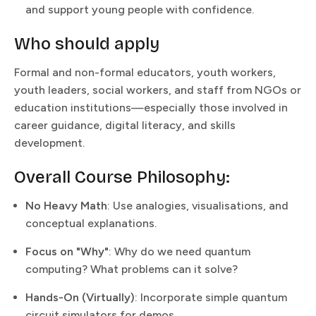
and support young people with confidence.​​​​‌ ‍ ​‍​‍‌‍ ‌ ​‍‌‍‍‌‌‍‌ ‌‍‍‌‌‍ ‍​‍​‍​ ‍‍​‍​‍‌ ​ ‌‍​‌‌‍ ‍‌‍‍‌‌ ‌​‌ ‍‌​‍ ‍‌‍‍‌‌‍ ​‍​‍​‍ ​​‍​‍‌‍‍​‌ ​‍‌‍‌‌‌‍‌‍​‍​‍​ ‍‍​‍​‍​‍ ‌ ​ ‌ ‌​‌ ‌‌‌‍‌​‌‍‍‌‌‍ ​‍ ‌‍‍‌‌‍ ‍‌ ‌​‌‍‌‌‌‍ ‍‌ ‌​​‍ ‌‍‌‌‌‍‌​‌‍‍‌‌ ‌​​‍ ‌‍ ‌‌‍ ‌‍‌​‌‍‌‌​ ‌‌ ​​‌ ​‍‌‍‌‌‌ ​ ‌‍‌‌‌‍ ‍‌ ‌​‌‍​‌‌ ‌​‌‍‍‌‌‍ ‌‍ ‍​ ‍ ‌‍‍‌‌‍‌​​ ‌‌‍‌‍​ ​‍​ ​‌‌‍​‍​ ​ ​ ‌‍​ ‌‍​ ​‌​‍ ‌​ ​‌‌‍‌‌​ ‍​​ ‌ ​‍ ‌​ ‌​‌‍‌‌​ ‌​‌‍‌​​‍ ‌​ ‍‌​ ‍‌​ ‌​‌‍‌‍​‍ ‌‌‍​‍‌‍‌​​ ‍‌​ ​‌​ ​‍​ ​‍​ ‌​​ ​‌​ ‌ ‌‍​ ‌‍‌​​ ​‌​ ‍ ‌ ‌​‌ ‍‌‌ ​​‌‍‌‌​ ‌‌ ​​‌ ​‍‌‍ ‌‍‍‍‌‍‌‌‌‍​ ‌ ‌​​ ‍ ‌ ​​‌‍​‌‌ ‌​‌‍‍​​ ‌‌‍​ ‌ ‌‌‌ ​ ‌ ‌​‌‍ ‌‍ ‌‌‌​ ‌‍‌‌‌‍​ ‌ ‌​‌‍‍‌‌‍ ‌‍ ‍‌ ​ ​‍‌‌​ ‌‌‌​​‍‌‌ ‌‍‍ ‌‍‌‌‌ ‍‌​‍‌‌​ ​ ‌​‌​​‍‌‌​ ​ ‌​‌​​‍‌‌​ ​‍​ ​‍‌‍‌​​ ​‌​ ‌‌​ ​​​ ‌ ‌‍‌​​ ​ ​ ​ ‌‍‌​‌‍‌​​ ​‌‌‍​‍​‍‌‌​ ​‍​ ​‍​‍‌‌​ ‌‌‌​‌​​‍ ‍‌‍​ ‌‍ ‌‍ ‍‌ ‌​‌‍‌‌‌‍ ‍‌ ‌​​‍‌‌​ ‌‌‌​​‍‌‌ ‌‍‍ ‌‍‌‌‌ ‍‌​‍‌‌​ ​ ‌​‌​​‍‌‌​ ​ ‌​‌​​‍‌‌​ ​‍​ ​‍‌‍‌‌​ ‌​‌‍​‌‌‍‌‍‌‍‌‍​ ‌ ​ ​‌‌‍‌‍‌‍​‌​ ‍​​ ‍‌​ ‍‌​‍‌‌​ ​‍​ ​‍​‍‌‌​ ‌‌‌​‌​​‍ ‍‌‍​ ‌‍‍​‌‍‍‌‌‍ ​‌‍‌​‌ ​‍‌‍‌‌‌‍ ‍​‍‌‌​ ‌‌‌​​‍‌‌ ‌‍‍ ‌‍‌‌‌ ‍‌​‍‌‌​ ​ ‌​‌​​‍‌‌​ ​ ‌​‌​​‍‌‌​ ​‍​ ​‍​ ‌‍​ ​ ‌‍​‌‌‍​ ​ ‌‌​ ​ ​ ‌‍​ ‌‍​ ​‌‌‍‌‍​ ‌‌​ ‌​​‍‌‌​ ​‍​ ​‍​‍‌‌​ ‌‌‌​‌​​‍ ‍‌ ‌​‌‍‌‌‌ ‍​‌ ‌​​ ‌‍​‍‌‍​‌‌ ​ ‌‍‌‌‌‌‌‌‌ ​‍‌‍ ​​ ‌​‍‌‌​ ​‍‌​‌‍‌ ​ ‌ ‌​‌ ‌‌‌‍‌​‌‍‍‌‌‍ ​‍‌‍‌‍‍‌‌‍‌​​ ‌‌‍‌‍​ ​‍​ ​‌‌‍​‍​ ​ ​ ‌‍​ ‌‍​ ​‌​‍ ‌​ ​‌‌‍‌‌​ ‍​​ ‌ ​‍ ‌​ ‌​‌‍‌‌​ ‌​‌‍‌​​‍ ‌​ ‍‌​ ‍‌​ ‌​‌‍‌‍​‍ ‌‌‍​‍‌‍‌​​ ‍‌​ ​‌​ ​‍​ ​‍​ ‌​​ ​‌​ ‌ ‌‍​ ‌‍‌​​ ​‌​‍‌‍‌ ‌​‌ ‍‌‌ ​​‌‍‌‌​ ‌‌ ​​‌ ​‍‌‍ ‌‍‍‍‌‍‌‌‌‍​ ‌ ‌​​‍‌‍‌ ​​‌‍​‌‌ ‌​‌‍‍​​ ‌‌‍​ ‌ ‌‌‌ ​ ‌ ‌​‌‍ ‌‍ ‌‌‌​ ‌‍‌‌‌‍​ ‌ ‌​‌‍‍‌‌‍ ‌‍ ‍‌ ​ ​‍‌‌​ ‌‌‌​​‍‌‌ ‌‍‍ ‌‍‌‌‌ ‍‌​‍‌‌​ ​ ‌​‌​​‍‌‌​ ​ ‌​‌​​‍‌‌​ ​‍​ ​‍‌‍‌​​ ​‌​ ‌‌​ ​​​ ‌ ‌‍‌​​ ​ ​ ​ ‌‍‌​‌‍‌​​ ​‌‌‍​‍​‍‌‌​ ​‍​ ​‍​‍‌‌​ ‌‌‌​‌​​‍ ‍‌‍​ ‌‍ ‌‍ ‍‌ ‌​‌‍‌‌‌‍ ‍‌ ‌​​‍‌‌​ ‌‌‌​​‍‌‌ ‌‍‍ ‌‍‌‌‌ ‍‌​‍‌‌​ ​ ‌​‌​​‍‌‌​ ​ ‌​‌​​‍‌‌​ ​‍​ ​‍‌‍‌‌​ ‌​‌‍​‌‌‍‌‍‌‍‌‍​ ‌ ​ ​‌‌‍‌‍‌‍​‌​ ‍​​ ‍‌​ ‍‌​‍‌‌​ ​‍​ ​‍​‍‌‌​ ‌‌‌​‌​​‍ ‍‌‍​ ‌‍‍​‌‍‍‌‌‍ ​‌‍‌​‌ ​‍‌‍‌‌‌‍ ‍​‍‌‌​ ‌‌‌​​‍‌‌ ‌‍‍ ‌‍‌‌‌ ‍‌​‍‌‌​ ​ ‌​‌​​‍‌‌​ ​ ‌​‌​​‍‌‌​ ​‍​ ​‍​ ‌‍​ ​ ‌‍​‌‌‍​ ​ ‌‌​ ​ ​ ‌‍​ ‌‍​ ​‌‌‍‌‍​ ‌‌​ ‌​​‍‌‌​ ​‍​ ​‍​‍‌‌​ ‌‌‌​‌​​‍ ‍‌ ‌​‌‍‌‌‌ ‍​‌ ‌​​‍‌‍‌ ​​‌‍‌‌‌ ​‍‌ ​ ‌ ​​‌‍‌‌‌‍​ ‌ ‌​‌‍‍‌‌ ‌‍‌‍‌‌​ ‌‌ ​​‌ ‌‌‌‍​‍‌‍ ​‌‍‍‌‌ ​ ‌‍‍​‌‍‌‌‌‍‌​​‍​‍‌ ‌
Who should apply​​​​‌ ‍ ​‍​‍‌‍ ‌ ​‍‌‍‍‌‌‍‌ ‌‍‍‌‌‍ ‍​‍​‍​ ‍‍​‍​‍‌ ​ ‌‍​‌‌‍ ‍‌‍‍‌‌ ‌​‌ ‍‌​‍ ‍‌‍‍‌‌‍ ​‍​‍​‍ ​​‍​‍‌‍‍​‌ ​‍‌‍‌‌‌‍‌‍​‍​‍​ ‍‍​‍​‍​‍ ‌ ​ ‌ ‌​‌ ‌‌‌‍‌​‌‍‍‌‌‍ ​‍ ‌‍‍‌‌‍ ‍‌ ‌​‌‍‌‌‌‍ ‍‌ ‌​​‍ ‌‍‌‌‌‍‌​‌‍‍‌‌ ‌​​‍ ‌‍ ‌‌‍ ‌‍‌​‌‍‌‌​ ‌‌ ​​‌ ​‍‌‍‌‌‌ ​ ‌‍‌‌‌‍ ‍‌ ‌​‌‍​‌‌ ‌​‌‍‍‌‌‍ ‌‍ ‍​ ‍ ‌‍‍‌‌‍‌​​ ‌‌‍‌‍​ ​‍​ ​‌‌‍​‍​ ​ ​ ‌‍​ ‌‍​ ​‌​‍ ‌​ ​‌‌‍‌‌​ ‍​​ ‌ ​‍ ‌​ ‌​‌‍‌‌​ ‌​‌‍‌​​‍ ‌​ ‍‌​ ‍‌​ ‌​‌‍‌‍​‍ ‌‌‍​‍‌‍‌​​ ‍‌​ ​‌​ ​‍​ ​‍​ ‌​​ ​‌​ ‌ ‌‍​ ‌‍‌​​ ​‌​ ‍ ‌ ‌​‌ ‍‌‌ ​​‌‍‌‌​ ‌‌ ​​‌ ​‍‌‍ ‌‍‍‍‌‍‌‌‌‍​ ‌ ‌​​ ‍ ‌ ​​‌‍​‌‌ ‌​‌‍‍​​ ‌‌‍​ ‌ ‌‌‌ ​ ‌ ‌​‌‍ ‌‍ ‌‌‌​ ‌‍‌‌‌‍​ ‌ ‌​‌‍‍‌‌‍ ‌‍ ‍‌ ​ ​‍‌‌​ ‌‌‌​​‍‌‌ ‌‍‍ ‌‍‌‌‌ ‍‌​‍‌‌​ ​ ‌​‌​​‍‌‌​ ​ ‌​‌​​‍‌‌​ ​‍​ ​‍‌‍‌​​ ​‌​ ‌‌​ ​​​ ‌ ‌‍‌​​ ​ ​ ​ ‌‍‌​‌‍‌​​ ​‌‌‍​‍​‍‌‌​ ​‍​ ​‍​‍‌‌​ ‌‌‌​‌​​‍ ‍‌‍​ ‌‍ ‌‍ ‍‌ ‌​‌‍‌‌‌‍ ‍‌ ‌​​‍‌‌​ ‌‌‌​​‍‌‌ ‌‍‍ ‌‍‌‌‌ ‍‌​‍‌‌​ ​ ‌​‌​​‍‌‌​ ​ ‌​‌​​‍‌‌​ ​‍​ ​‍‌‍‌‍​ ​‌‌‍​‌​ ​‍‌‍‌‌‌‍​ ​ ‌‍‌‍​‌​ ​‌​ ‍‌​ ‍‌​ ‌ ​‍‌‌​ ​‍​ ​‍​‍‌‌​ ‌‌‌​‌​​‍ ‍‌‍​ ‌‍‍​‌‍‍‌‌‍ ​‌‍‌​‌ ​‍‌‍‌‌‌‍ ‍​‍‌‌​ ‌‌‌​​‍‌‌ ‌‍‍ ‌‍‌‌‌ ‍‌​‍‌‌​ ​ ‌​‌​​‍‌‌​ ​ ‌​‌​​‍‌‌​ ​‍​ ​‍‌‍​ ​ ​‍​ ‌​‌‍‌​​ ‌ ​ ‌‍​ ​​​ ​​​ ‌ ‌‍‌‍​ ​​‌‍​‍​‍‌‌​ ​‍​ ​‍​‍‌‌​ ‌‌‌​‌​​‍ ‍‌ ‌​‌‍‌‌‌ ‍​‌ ‌​​ ‌‍​‍‌‍​‌‌ ​ ‌‍‌‌‌‌‌‌‌ ​‍‌‍ ​​ ‌​‍‌‌​ ​‍‌​‌‍‌ ​ ‌ ‌​‌ ‌‌‌‍‌​‌‍‍‌‌‍ ​‍‌‍‌‍‍‌‌‍‌​​ ‌‌‍‌‍​ ​‍​ ​‌‌‍​‍​ ​ ​ ‌‍​ ‌‍​ ​‌​‍ ‌​ ​‌‌‍‌‌​ ‍​​ ‌ ​‍ ‌​ ‌​‌‍‌‌​ ‌​‌‍‌​​‍ ‌​ ‍‌​ ‍‌​ ‌​‌‍‌‍​‍ ‌‌‍​‍‌‍‌​​ ‍‌​ ​‌​ ​‍​ ​‍​ ‌​​ ​‌​ ‌ ‌‍​ ‌‍‌​​ ​‌​‍‌‍‌ ‌​‌ ‍‌‌ ​​‌‍‌‌​ ‌‌ ​​‌ ​‍‌‍ ‌‍‍‍‌‍‌‌‌‍​ ‌ ‌​​‍‌‍‌ ​​‌‍​‌‌ ‌​‌‍‍​​ ‌‌‍​ ‌ ‌‌‌ ​ ‌ ‌​‌‍ ‌‍ ‌‌‌​ ‌‍‌‌‌‍​ ‌ ‌​‌‍‍‌‌‍ ‌‍ ‍‌ ​ ​‍‌‌​ ‌‌‌​​‍‌‌ ‌‍‍ ‌‍‌‌‌ ‍‌​‍‌‌​ ​ ‌​‌​​‍‌‌​ ​ ‌​‌​​‍‌‌​ ​‍​ ​‍‌‍‌​​ ​‌​ ‌‌​ ​​​ ‌ ‌‍‌​​ ​ ​ ​ ‌‍‌​‌‍‌​​ ​‌‌‍​‍​‍‌‌​ ​‍​ ​‍​‍‌‌​ ‌‌‌​‌​​‍ ‍‌‍​ ‌‍ ‌‍ ‍‌ ‌​‌‍‌‌‌‍ ‍‌ ‌​​‍‌‌​ ‌‌‌​​‍‌‌ ‌‍‍ ‌‍‌‌‌ ‍‌​‍‌‌​ ​ ‌​‌​​‍‌‌​ ​ ‌​‌​​‍‌‌​ ​‍​ ​‍‌‍‌‍​ ​‌‌‍​‌​ ​‍‌‍‌‌‌‍​ ​ ‌‍‌‍​‌​ ​‌​ ‍‌​ ‍‌​ ‌ ​‍‌‌​ ​‍​ ​‍​‍‌‌​ ‌‌‌​‌​​‍ ‍‌‍​ ‌‍‍​‌‍‍‌‌‍ ​‌‍‌​‌ ​‍‌‍‌‌‌‍ ‍​‍‌‌​ ‌‌‌​​‍‌‌ ‌‍‍ ‌‍‌‌‌ ‍‌​‍‌‌​ ​ ‌​‌​​‍‌‌​ ​ ‌​‌​​‍‌‌​ ​‍​ ​‍‌‍​ ​ ​‍​ ‌​‌‍‌​​ ‌ ​ ‌‍​ ​​​ ​​​ ‌ ‌‍‌‍​ ​​‌‍​‍​‍‌‌​ ​‍​ ​‍​‍‌‌​ ‌‌‌​‌​​‍ ‍‌ ‌​‌‍‌‌‌ ‍​‌ ‌​​‍‌‍‌ ​​‌‍‌‌‌ ​‍‌ ​ ‌ ​​‌‍‌‌‌‍​ ‌ ‌​‌‍‍‌‌ ‌‍‌‍‌‌​ ‌‌ ​​‌ ‌‌‌‍​‍‌‍ ​‌‍‍‌‌ ​ ‌‍‍​‌‍‌‌‌‍‌​​‍​‍‌ ‌
Formal and non-formal educators, youth workers,
youth leaders, social workers, and staff from NGOs or
education institutions—especially those involved in
career guidance, digital literacy, and skills
development.​​​​‌ ‍ ​‍​‍‌‍ ‌ ​‍‌‍‍‌‌‍‌ ‌‍‍‌‌‍ ‍​‍​‍​ ‍‍​‍​‍‌ ​ ‌‍​‌‌‍ ‍‌‍‍‌‌ ‌​‌ ‍‌​‍ ‍‌‍‍‌‌‍ ​‍​‍​‍ ​​‍​‍‌‍‍​‌ ​‍‌‍‌‌‌‍‌‍​‍​‍​ ‍‍​‍​‍​‍ ‌ ​ ‌ ‌​‌ ‌‌‌‍‌​‌‍‍‌‌‍ ​‍ ‌‍‍‌‌‍ ‍‌ ‌​‌‍‌‌‌‍ ‍‌ ‌​​‍ ‌‍‌‌‌‍‌​‌‍‍‌‌ ‌​​‍ ‌‍ ‌‌‍ ‌‍‌​‌‍‌‌​ ‌‌ ​​‌ ​‍‌‍‌‌‌ ​ ‌‍‌‌‌‍ ‍‌ ‌​‌‍​‌‌ ‌​‌‍‍‌‌‍ ‌‍ ‍​ ‍ ‌‍‍‌‌‍‌​​ ‌‌‍‌‍​ ​‍​ ​‌‌‍​‍​ ​ ​ ‌‍​ ‌‍​ ​‌​‍ ‌​ ​‌‌‍‌‌​ ‍​​ ‌ ​‍ ‌​ ‌​‌‍‌‌​ ‌​‌‍‌​​‍ ‌​ ‍‌​ ‍‌​ ‌​‌‍‌‍​‍ ‌‌‍​‍‌‍‌​​ ‍‌​ ​‌​ ​‍​ ​‍​ ‌​​ ​‌​ ‌ ‌‍​ ‌‍‌​​ ​‌​ ‍ ‌ ‌​‌ ‍‌‌ ​​‌‍‌‌​ ‌‌ ​​‌ ​‍‌‍ ‌‍‍‍‌‍‌‌‌‍​ ‌ ‌​​ ‍ ‌ ​​‌‍​‌‌ ‌​‌‍‍​​ ‌‌‍​ ‌ ‌‌‌ ​ ‌ ‌​‌‍ ‌‍ ‌‌‌​ ‌‍‌‌‌‍​ ‌ ‌​‌‍‍‌‌‍ ‌‍ ‍‌ ​ ​‍‌‌​ ‌‌‌​​‍‌‌ ‌‍‍ ‌‍‌‌‌ ‍‌​‍‌‌​ ​ ‌​‌​​‍‌‌​ ​ ‌​‌​​‍‌‌​ ​‍​ ​‍‌‍‌​​ ​‌​ ‌‌​ ​​​ ‌ ‌‍‌​​ ​ ​ ​ ‌‍‌​‌‍‌​​ ​‌‌‍​‍​‍‌‌​ ​‍​ ​‍​‍‌‌​ ‌‌‌​‌​​‍ ‍‌‍​ ‌‍ ‌‍ ‍‌ ‌​‌‍‌‌‌‍ ‍‌ ‌​​‍‌‌​ ‌‌‌​​‍‌‌ ‌‍‍ ‌‍‌‌‌ ‍‌​‍‌‌​ ​ ‌​‌​​‍‌‌​ ​ ‌​‌​​‍‌‌​ ​‍​ ​‍​ ‌​​ ​‍​ ‍​‌‍‌​​ ​​​ ‌‍​ ​‍‌‍​‌​ ​‍​ ‌​‌‍‌​​ ‌‍​‍‌‌​ ​‍​ ​‍​‍‌‌​ ‌‌‌​‌​​‍ ‍‌‍​ ‌‍‍​‌‍‍‌‌‍ ​‌‍‌​‌ ​‍‌‍‌‌‌‍ ‍​‍‌‌​ ‌‌‌​​‍‌‌ ‌‍‍ ‌‍‌‌‌ ‍‌​‍‌‌​ ​ ‌​‌​​‍‌‌​ ​ ‌​‌​​‍‌‌​ ​‍​ ​‍​ ‍‌​ ‌‍​ ‌‌​ ​‍‌‍​‍‌‍​ ‌‍​ ‌‍​‌​ ​‌‌‍‌​​ ‌‍‌‍‌​​‍‌‌​ ​‍​ ​‍​‍‌‌​ ‌‌‌​‌​​‍ ‍‌ ‌​‌‍‌‌‌ ‍​‌ ‌​​ ‌‍​‍‌‍​‌‌ ​ ‌‍‌‌‌‌‌‌‌ ​‍‌‍ ​​ ‌​‍‌‌​ ​‍‌​‌‍‌ ​ ‌ ‌​‌ ‌‌‌‍‌​‌‍‍‌‌‍ ​‍‌‍‌‍‍‌‌‍‌​​ ‌‌‍‌‍​ ​‍​ ​‌‌‍​‍​ ​ ​ ‌‍​ ‌‍​ ​‌​‍ ‌​ ​‌‌‍‌‌​ ‍​​ ‌ ​‍ ‌​ ‌​‌‍‌‌​ ‌​‌‍‌​​‍ ‌​ ‍‌​ ‍‌​ ‌​‌‍‌‍​‍ ‌‌‍​‍‌‍‌​​ ‍‌​ ​‌​ ​‍​ ​‍​ ‌​​ ​‌​ ‌ ‌‍​ ‌‍‌​​ ​‌​‍‌‍‌ ‌​‌ ‍‌‌ ​​‌‍‌‌​ ‌‌ ​​‌ ​‍‌‍ ‌‍‍‍‌‍‌‌‌‍​ ‌ ‌​​‍‌‍‌ ​​‌‍​‌‌ ‌​‌‍‍​​ ‌‌‍​ ‌ ‌‌‌ ​ ‌ ‌​‌‍ ‌‍ ‌‌‌​ ‌‍‌‌‌‍​ ‌ ‌​‌‍‍‌‌‍ ‌‍ ‍‌ ​ ​‍‌‌​ ‌‌‌​​‍‌‌ ‌‍‍ ‌‍‌‌‌ ‍‌​‍‌‌​ ​ ‌​‌​​‍‌‌​ ​ ‌​‌​​‍‌‌​ ​‍​ ​‍‌‍‌​​ ​‌​ ‌‌​ ​​​ ‌ ‌‍‌​​ ​ ​ ​ ‌‍‌​‌‍‌​​ ​‌‌‍​‍​‍‌‌​ ​‍​ ​‍​‍‌‌​ ‌‌‌​‌​​‍ ‍‌‍​ ‌‍ ‌‍ ‍‌ ‌​‌‍‌‌‌‍ ‍‌ ‌​​‍‌‌​ ‌‌‌​​‍‌‌ ‌‍‍ ‌‍‌‌‌ ‍‌​‍‌‌​ ​ ‌​‌​​‍‌‌​ ​ ‌​‌​​‍‌‌​ ​‍​ ​‍​ ‌​​ ​‍​ ‍​‌‍‌​​ ​​​ ‌‍​ ​‍‌‍​‌​ ​‍​ ‌​‌‍‌​​ ‌‍​‍‌‌​ ​‍​ ​‍​‍‌‌​ ‌‌‌​‌​​‍ ‍‌‍​ ‌‍‍​‌‍‍‌‌‍ ​‌‍‌​‌ ​‍‌‍‌‌‌‍ ‍​‍‌‌​ ‌‌‌​​‍‌‌ ‌‍‍ ‌‍‌‌‌ ‍‌​‍‌‌​ ​ ‌​‌​​‍‌‌​ ​ ‌​‌​​‍‌‌​ ​‍​ ​‍​ ‍‌​ ‌‍​ ‌‌​ ​‍‌‍​‍‌‍​ ‌‍​ ‌‍​‌​ ​‌‌‍‌​​ ‌‍‌‍‌​​‍‌‌​ ​‍​ ​‍​‍‌‌​ ‌‌‌​‌​​‍ ‍‌ ‌​‌‍‌‌‌ ‍​‌ ‌​​‍‌‍‌ ​​‌‍‌‌‌ ​‍‌ ​ ‌ ​​‌‍‌‌‌‍​ ‌ ‌​‌‍‍‌‌ ‌‍‌‍‌‌​ ‌‌ ​​‌ ‌‌‌‍​‍‌‍ ​‌‍‍‌‌ ​ ‌‍‍​‌‍‌‌‌‍‌​​‍​‍‌ ‌
Overall Course Philosophy:​​​​‌ ‍ ​‍​‍‌‍ ‌ ​‍‌‍‍‌‌‍‌ ‌‍‍‌‌‍ ‍​‍​‍​ ‍‍​‍​‍‌ ​ ‌‍​‌‌‍ ‍‌‍‍‌‌ ‌​‌ ‍‌​‍ ‍‌‍‍‌‌‍ ​‍​‍​‍ ​​‍​‍‌‍‍​‌ ​‍‌‍‌‌‌‍‌‍​‍​‍​ ‍‍​‍​‍​‍ ‌ ​ ‌ ‌​‌ ‌‌‌‍‌​‌‍‍‌‌‍ ​‍ ‌‍‍‌‌‍ ‍‌ ‌​‌‍‌‌‌‍ ‍‌ ‌​​‍ ‌‍‌‌‌‍‌​‌‍‍‌‌ ‌​​‍ ‌‍ ‌‌‍ ‌‍‌​‌‍‌‌​ ‌‌ ​​‌ ​‍‌‍‌‌‌ ​ ‌‍‌‌‌‍ ‍‌ ‌​‌‍​‌‌ ‌​‌‍‍‌‌‍ ‌‍ ‍​ ‍ ‌‍‍‌‌‍‌​​ ‌‌‍‌‍​ ​‍​ ​‌‌‍​‍​ ​ ​ ‌‍​ ‌‍​ ​‌​‍ ‌​ ​‌‌‍‌‌​ ‍​​ ‌ ​‍ ‌​ ‌​‌‍‌‌​ ‌​‌‍‌​​‍ ‌​ ‍‌​ ‍‌​ ‌​‌‍‌‍​‍ ‌‌‍​‍‌‍‌​​ ‍‌​ ​‌​ ​‍​ ​‍​ ‌​​ ​‌​ ‌ ‌‍​ ‌‍‌​​ ​‌​ ‍ ‌ ‌​‌ ‍‌‌ ​​‌‍‌‌​ ‌‌ ​​‌ ​‍‌‍ ‌‍‍‍‌‍‌‌‌‍​ ‌ ‌​​ ‍ ‌ ​​‌‍​‌‌ ‌​‌‍‍​​ ‌‌‍​ ‌ ‌‌‌ ​ ‌ ‌​‌‍ ‌‍ ‌‌‌​ ‌‍‌‌‌‍​ ‌ ‌​‌‍‍‌‌‍ ‌‍ ‍‌ ​ ​‍‌‌​ ‌‌‌​​‍‌‌ ‌‍‍ ‌‍‌‌‌ ‍‌​‍‌‌​ ​ ‌​‌​​‍‌‌​ ​ ‌​‌​​‍‌‌​ ​‍​ ​‍‌‍‌​​ ​‌​ ‌‌​ ​​​ ‌ ‌‍‌​​ ​ ​ ​ ‌‍‌​‌‍‌​​ ​‌‌‍​‍​‍‌‌​ ​‍​ ​‍​‍‌‌​ ‌‌‌​‌​​‍ ‍‌‍​ ‌‍ ‌‍ ‍‌ ‌​‌‍‌‌‌‍ ‍‌ ‌​​‍‌‌​ ‌‌‌​​‍‌‌ ‌‍‍ ‌‍‌‌‌ ‍‌​‍‌‌​ ​ ‌​‌​​‍‌‌​ ​ ‌​‌​​‍‌‌​ ​‍​ ​‍​ ‌‌​ ‌​​ ‌​‌‍​‌​ ​ ​ ‍‌​ ‌ ​ ‌‍​ ​ ​ ‌‌‌‍​‍​ ​‌​‍‌‌​ ​‍​ ​‍​‍‌‌​ ‌‌‌​‌​​‍ ‍‌‍​ ‌‍‍​‌‍‍‌‌‍ ​‌‍‌​‌ ​‍‌‍‌‌‌‍ ‍​‍‌‌​ ‌‌‌​​‍‌‌ ‌‍‍ ‌‍‌‌‌ ‍‌​‍‌‌​ ​ ‌​‌​​‍‌‌​ ​ ‌​‌​​‍‌‌​ ​‍​ ​‍​ ‌​‌‍‌‌​ ‌‍‌‍‌‌​ ​‌​ ‌‌​ ‌‌‌‍‌‌​ ‌​​ ‍‌​ ‍​‌‍​‌​‍‌‌​ ​‍​ ​‍​‍‌‌​ ‌‌‌​‌​​‍ ‍‌ ‌​‌‍‌‌‌ ‍​‌ ‌​​ ‌‍​‍‌‍​‌‌ ​ ‌‍‌‌‌‌‌‌‌ ​‍‌‍ ​​ ‌​‍‌‌​ ​‍‌​‌‍‌ ​ ‌ ‌​‌ ‌‌‌‍‌​‌‍‍‌‌‍ ​‍‌‍‌‍‍‌‌‍‌​​ ‌‌‍‌‍​ ​‍​ ​‌‌‍​‍​ ​ ​ ‌‍​ ‌‍​ ​‌​‍ ‌​ ​‌‌‍‌‌​ ‍​​ ‌ ​‍ ‌​ ‌​‌‍‌‌​ ‌​‌‍‌​​‍ ‌​ ‍‌​ ‍‌​ ‌​‌‍‌‍​‍ ‌‌‍​‍‌‍‌​​ ‍‌​ ​‌​ ​‍​ ​‍​ ‌​​ ​‌​ ‌ ‌‍​ ‌‍‌​​ ​‌​‍‌‍‌ ‌​‌ ‍‌‌ ​​‌‍‌‌​ ‌‌ ​​‌ ​‍‌‍ ‌‍‍‍‌‍‌‌‌‍​ ‌ ‌​​‍‌‍‌ ​​‌‍​‌‌ ‌​‌‍‍​​ ‌‌‍​ ‌ ‌‌‌ ​ ‌ ‌​‌‍ ‌‍ ‌‌‌​ ‌‍‌‌‌‍​ ‌ ‌​‌‍‍‌‌‍ ‌‍ ‍‌ ​ ​‍‌‌​ ‌‌‌​​‍‌‌ ‌‍‍ ‌‍‌‌‌ ‍‌​‍‌‌​ ​ ‌​‌​​‍‌‌​ ​ ‌​‌​​‍‌‌​ ​‍​ ​‍‌‍‌​​ ​‌​ ‌‌​ ​​​ ‌ ‌‍‌​​ ​ ​ ​ ‌‍‌​‌‍‌​​ ​‌‌‍​‍​‍‌‌​ ​‍​ ​‍​‍‌‌​ ‌‌‌​‌​​‍ ‍‌‍​ ‌‍ ‌‍ ‍‌ ‌​‌‍‌‌‌‍ ‍‌ ‌​​‍‌‌​ ‌‌‌​​‍‌‌ ‌‍‍ ‌‍‌‌‌ ‍‌​‍‌‌​ ​ ‌​‌​​‍‌‌​ ​ ‌​‌​​‍‌‌​ ​‍​ ​‍​ ‌‌​ ‌​​ ‌​‌‍​‌​ ​ ​ ‍‌​ ‌ ​ ‌‍​ ​ ​ ‌‌‌‍​‍​ ​‌​‍‌‌​ ​‍​ ​‍​‍‌‌​ ‌‌‌​‌​​‍ ‍‌‍​ ‌‍‍​‌‍‍‌‌‍ ​‌‍‌​‌ ​‍‌‍‌‌‌‍ ‍​‍‌‌​ ‌‌‌​​‍‌‌ ‌‍‍ ‌‍‌‌‌ ‍‌​‍‌‌​ ​ ‌​‌​​‍‌‌​ ​ ‌​‌​​‍‌‌​ ​‍​ ​‍​ ‌​‌‍‌‌​ ‌‍‌‍‌‌​ ​‌​ ‌‌​ ‌‌‌‍‌‌​ ‌​​ ‍‌​ ‍​‌‍​‌​‍‌‌​ ​‍​ ​‍​‍‌‌​ ‌‌‌​‌​​‍ ‍‌ ‌​‌‍‌‌‌ ‍​‌ ‌​​‍‌‍‌ ​​‌‍‌‌‌ ​‍‌ ​ ‌ ​​‌‍‌‌‌‍​ ‌ ‌​‌‍‍‌‌ ‌‍‌‍‌‌​ ‌‌ ​​‌ ‌‌‌‍​‍‌‍ ​‌‍‍‌‌ ​ ‌‍‍​‌‍‌‌‌‍‌​​‍​‍‌ ‌
No Heavy Math​​​​‌ ‍ ​‍​‍‌‍ ‌ ​‍‌‍‍‌‌‍‌ ‌‍‍‌‌‍ ‍​‍​‍​ ‍‍​‍​‍‌ ​ ‌‍​‌‌‍ ‍‌‍‍‌‌ ‌​‌ ‍‌​‍ ‍‌‍‍‌‌‍ ​‍​‍​‍ ​​‍​‍‌‍‍​‌ ​‍‌‍‌‌‌‍‌‍​‍​‍​ ‍‍​‍​‍​‍ ‌ ​ ‌ ‌​‌ ‌‌‌‍‌​‌‍‍‌‌‍ ​‍ ‌‍‍‌‌‍ ‍‌ ‌​‌‍‌‌‌‍ ‍‌ ‌​​‍ ‌‍‌‌‌‍‌​‌‍‍‌‌ ‌​​‍ ‌‍ ‌‌‍ ‌‍‌​‌‍‌‌​ ‌‌ ​​‌ ​‍‌‍‌‌‌ ​ ‌‍‌‌‌‍ ‍‌ ‌​‌‍​‌‌ ‌​‌‍‍‌‌‍ ‌‍ ‍​ ‍ ‌‍‍‌‌‍‌​​ ‌‌‍‌‍​ ​‍​ ​‌‌‍​‍​ ​ ​ ‌‍​ ‌‍​ ​‌​‍ ‌​ ​‌‌‍‌‌​ ‍​​ ‌ ​‍ ‌​ ‌​‌‍‌‌​ ‌​‌‍‌​​‍ ‌​ ‍‌​ ‍‌​ ‌​‌‍‌‍​‍ ‌‌‍​‍‌‍‌​​ ‍‌​ ​‌​ ​‍​ ​‍​ ‌​​ ​‌​ ‌ ‌‍​ ‌‍‌​​ ​‌​ ‍ ‌ ‌​‌ ‍‌‌ ​​‌‍‌‌​ ‌‌ ​​‌ ​‍‌‍ ‌‍‍‍‌‍‌‌‌‍​ ‌ ‌​​ ‍ ‌ ​​‌‍​‌‌ ‌​‌‍‍​​ ‌‌‍​ ‌ ‌‌‌ ​ ‌ ‌​‌‍ ‌‍ ‌‌‌​ ‌‍‌‌‌‍​ ‌ ‌​‌‍‍‌‌‍ ‌‍ ‍‌ ​ ​‍‌‌​ ‌‌‌​​‍‌‌ ‌‍‍ ‌‍‌‌‌ ‍‌​‍‌‌​ ​ ‌​‌​​‍‌‌​ ​ ‌​‌​​‍‌‌​ ​‍​ ​‍‌‍‌​​ ​‌​ ‌‌​ ​​​ ‌ ‌‍‌​​ ​ ​ ​ ‌‍‌​‌‍‌​​ ​‌‌‍​‍​‍‌‌​ ​‍​ ​‍​‍‌‌​ ‌‌‌​‌​​‍ ‍‌‍​ ‌‍ ‌‍ ‍‌ ‌​‌‍‌‌‌‍ ‍‌ ‌​​‍‌‌​ ‌‌‌​​‍‌‌ ‌‍‍ ‌‍‌‌‌ ‍‌​‍‌‌​ ​ ‌​‌​​‍‌‌​ ​ ‌​‌​​‍‌‌​ ​‍​ ​‍‌‍​‍​ ‍‌​ ​‌‌‍​‍​ ‍​​ ‌‍​ ​‌​ ‍​​ ‌​​ ​‍​ ‌‌​ ‍​​‍‌‌​ ​‍​ ​‍​‍‌‌​ ‌‌‌​‌​​‍ ‍‌‍​ ‌‍‍​‌‍‍‌‌‍ ​‌‍‌​‌ ​‍‌‍‌‌‌‍ ‍​‍‌‌​ ‌‌‌​​‍‌‌ ‌‍‍ ‌‍‌‌‌ ‍‌​‍‌‌​ ​ ‌​‌​​‍‌‌​ ​ ‌​‌​​‍‌‌​ ​‍​ ​‍​ ​‍‌‍​ ​ ‍​‌‍​ ​ ‌‍​ ‍‌‌‍​‌‌‍​‍‌‍​‌‌‍​ ​ ‌ ‌‍‌​​‍‌‌​ ​‍​ ​‍​‍‌‌​ ‌‌‌​‌​​‍ ‍‌ ‌​‌‍‌‌‌ ‍​‌ ‌​​ ‌‍​‍‌‍​‌‌ ​ ‌‍‌‌‌‌‌‌‌ ​‍‌‍ ​​ ‌​‍‌‌​ ​‍‌​‌‍‌ ​ ‌ ‌​‌ ‌‌‌‍‌​‌‍‍‌‌‍ ​‍‌‍‌‍‍‌‌‍‌​​ ‌‌‍‌‍​ ​‍​ ​‌‌‍​‍​ ​ ​ ‌‍​ ‌‍​ ​‌​‍ ‌​ ​‌‌‍‌‌​ ‍​​ ‌ ​‍ ‌​ ‌​‌‍‌‌​ ‌​‌‍‌​​‍ ‌​ ‍‌​ ‍‌​ ‌​‌‍‌‍​‍ ‌‌‍​‍‌‍‌​​ ‍‌​ ​‌​ ​‍​ ​‍​ ‌​​ ​‌​ ‌ ‌‍​ ‌‍‌​​ ​‌​‍‌‍‌ ‌​‌ ‍‌‌ ​​‌‍‌‌​ ‌‌ ​​‌ ​‍‌‍ ‌‍‍‍‌‍‌‌‌‍​ ‌ ‌​​‍‌‍‌ ​​‌‍​‌‌ ‌​‌‍‍​​ ‌‌‍​ ‌ ‌‌‌ ​ ‌ ‌​‌‍ ‌‍ ‌‌‌​ ‌‍‌‌‌‍​ ‌ ‌​‌‍‍‌‌‍ ‌‍ ‍‌ ​ ​‍‌‌​ ‌‌‌​​‍‌‌ ‌‍‍ ‌‍‌‌‌ ‍‌​‍‌‌​ ​ ‌​‌​​‍‌‌​ ​ ‌​‌​​‍‌‌​ ​‍​ ​‍‌‍‌​​ ​‌​ ‌‌​ ​​​ ‌ ‌‍‌​​ ​ ​ ​ ‌‍‌​‌‍‌​​ ​‌‌‍​‍​‍‌‌​ ​‍​ ​‍​‍‌‌​ ‌‌‌​‌​​‍ ‍‌‍​ ‌‍ ‌‍ ‍‌ ‌​‌‍‌‌‌‍ ‍‌ ‌​​‍‌‌​ ‌‌‌​​‍‌‌ ‌‍‍ ‌‍‌‌‌ ‍‌​‍‌‌​ ​ ‌​‌​​‍‌‌​ ​ ‌​‌​​‍‌‌​ ​‍​ ​‍‌‍​‍​ ‍‌​ ​‌‌‍​‍​ ‍​​ ‌‍​ ​‌​ ‍​​ ‌​​ ​‍​ ‌‌​ ‍​​‍‌‌​ ​‍​ ​‍​‍‌‌​ ‌‌‌​‌​​‍ ‍‌‍​ ‌‍‍​‌‍‍‌‌‍ ​‌‍‌​‌ ​‍‌‍‌‌‌‍ ‍​‍‌‌​ ‌‌‌​​‍‌‌ ‌‍‍ ‌‍‌‌‌ ‍‌​‍‌‌​ ​ ‌​‌​​‍‌‌​ ​ ‌​‌​​‍‌‌​ ​‍​ ​‍​ ​‍‌‍​ ​ ‍​‌‍​ ​ ‌‍​ ‍‌‌‍​‌‌‍​‍‌‍​‌‌‍​ ​ ‌ ‌‍‌​​‍‌‌​ ​‍​ ​‍​‍‌‌​ ‌‌‌​‌​​‍ ‍‌ ‌​‌‍‌‌‌ ‍​‌ ‌​​‍‌‍‌ ​​‌‍‌‌‌ ​‍‌ ​ ‌ ​​‌‍‌‌‌‍​ ‌ ‌​‌‍‍‌‌ ‌‍‌‍‌‌​ ‌‌ ​​‌ ‌‌‌‍​‍‌‍ ​‌‍‍‌‌ ​ ‌‍‍​‌‍‌‌‌‍‌​​‍​‍‌ ‌
: Use analogies, visualisations, and
conceptual explanations.​​​​‌ ‍ ​‍​‍‌‍ ‌ ​‍‌‍‍‌‌‍‌ ‌‍‍‌‌‍ ‍​‍​‍​ ‍‍​‍​‍‌ ​ ‌‍​‌‌‍ ‍‌‍‍‌‌ ‌​‌ ‍‌​‍ ‍‌‍‍‌‌‍ ​‍​‍​‍ ​​‍​‍‌‍‍​‌ ​‍‌‍‌‌‌‍‌‍​‍​‍​ ‍‍​‍​‍​‍ ‌ ​ ‌ ‌​‌ ‌‌‌‍‌​‌‍‍‌‌‍ ​‍ ‌‍‍‌‌‍ ‍‌ ‌​‌‍‌‌‌‍ ‍‌ ‌​​‍ ‌‍‌‌‌‍‌​‌‍‍‌‌ ‌​​‍ ‌‍ ‌‌‍ ‌‍‌​‌‍‌‌​ ‌‌ ​​‌ ​‍‌‍‌‌‌ ​ ‌‍‌‌‌‍ ‍‌ ‌​‌‍​‌‌ ‌​‌‍‍‌‌‍ ‌‍ ‍​ ‍ ‌‍‍‌‌‍‌​​ ‌‌‍‌‍​ ​‍​ ​‌‌‍​‍​ ​ ​ ‌‍​ ‌‍​ ​‌​‍ ‌​ ​‌‌‍‌‌​ ‍​​ ‌ ​‍ ‌​ ‌​‌‍‌‌​ ‌​‌‍‌​​‍ ‌​ ‍‌​ ‍‌​ ‌​‌‍‌‍​‍ ‌‌‍​‍‌‍‌​​ ‍‌​ ​‌​ ​‍​ ​‍​ ‌​​ ​‌​ ‌ ‌‍​ ‌‍‌​​ ​‌​ ‍ ‌ ‌​‌ ‍‌‌ ​​‌‍‌‌​ ‌‌ ​​‌ ​‍‌‍ ‌‍‍‍‌‍‌‌‌‍​ ‌ ‌​​ ‍ ‌ ​​‌‍​‌‌ ‌​‌‍‍​​ ‌‌‍​ ‌ ‌‌‌ ​ ‌ ‌​‌‍ ‌‍ ‌‌‌​ ‌‍‌‌‌‍​ ‌ ‌​‌‍‍‌‌‍ ‌‍ ‍‌ ​ ​‍‌‌​ ‌‌‌​​‍‌‌ ‌‍‍ ‌‍‌‌‌ ‍‌​‍‌‌​ ​ ‌​‌​​‍‌‌​ ​ ‌​‌​​‍‌‌​ ​‍​ ​‍‌‍‌​​ ​‌​ ‌‌​ ​​​ ‌ ‌‍‌​​ ​ ​ ​ ‌‍‌​‌‍‌​​ ​‌‌‍​‍​‍‌‌​ ​‍​ ​‍​‍‌‌​ ‌‌‌​‌​​‍ ‍‌‍​ ‌‍ ‌‍ ‍‌ ‌​‌‍‌‌‌‍ ‍‌ ‌​​‍‌‌​ ‌‌‌​​‍‌‌ ‌‍‍ ‌‍‌‌‌ ‍‌​‍‌‌​ ​ ‌​‌​​‍‌‌​ ​ ‌​‌​​‍‌‌​ ​‍​ ​‍‌‍​‍​ ‍‌​ ​‌‌‍​‍​ ‍​​ ‌‍​ ​‌​ ‍​​ ‌​​ ​‍​ ‌‌​ ‍​​‍‌‌​ ​‍​ ​‍​‍‌‌​ ‌‌‌​‌​​‍ ‍‌‍​ ‌‍‍​‌‍‍‌‌‍ ​‌‍‌​‌ ​‍‌‍‌‌‌‍ ‍​‍‌‌​ ‌‌‌​​‍‌‌ ‌‍‍ ‌‍‌‌‌ ‍‌​‍‌‌​ ​ ‌​‌​​‍‌‌​ ​ ‌​‌​​‍‌‌​ ​‍​ ​‍​ ​‌​ ​ ​ ​​​ ​​​ ‍​‌‍‌‌​ ​‍‌‍‌‌​ ‌‌​ ‌ ​ ​ ​ ‍​​‍‌‌​ ​‍​ ​‍​‍‌‌​ ‌‌‌​‌​​‍ ‍‌ ‌​‌‍‌‌‌ ‍​‌ ‌​​ ‌‍​‍‌‍​‌‌ ​ ‌‍‌‌‌‌‌‌‌ ​‍‌‍ ​​ ‌​‍‌‌​ ​‍‌​‌‍‌ ​ ‌ ‌​‌ ‌‌‌‍‌​‌‍‍‌‌‍ ​‍‌‍‌‍‍‌‌‍‌​​ ‌‌‍‌‍​ ​‍​ ​‌‌‍​‍​ ​ ​ ‌‍​ ‌‍​ ​‌​‍ ‌​ ​‌‌‍‌‌​ ‍​​ ‌ ​‍ ‌​ ‌​‌‍‌‌​ ‌​‌‍‌​​‍ ‌​ ‍‌​ ‍‌​ ‌​‌‍‌‍​‍ ‌‌‍​‍‌‍‌​​ ‍‌​ ​‌​ ​‍​ ​‍​ ‌​​ ​‌​ ‌ ‌‍​ ‌‍‌​​ ​‌​‍‌‍‌ ‌​‌ ‍‌‌ ​​‌‍‌‌​ ‌‌ ​​‌ ​‍‌‍ ‌‍‍‍‌‍‌‌‌‍​ ‌ ‌​​‍‌‍‌ ​​‌‍​‌‌ ‌​‌‍‍​​ ‌‌‍​ ‌ ‌‌‌ ​ ‌ ‌​‌‍ ‌‍ ‌‌‌​ ‌‍‌‌‌‍​ ‌ ‌​‌‍‍‌‌‍ ‌‍ ‍‌ ​ ​‍‌‌​ ‌‌‌​​‍‌‌ ‌‍‍ ‌‍‌‌‌ ‍‌​‍‌‌​ ​ ‌​‌​​‍‌‌​ ​ ‌​‌​​‍‌‌​ ​‍​ ​‍‌‍‌​​ ​‌​ ‌‌​ ​​​ ‌ ‌‍‌​​ ​ ​ ​ ‌‍‌​‌‍‌​​ ​‌‌‍​‍​‍‌‌​ ​‍​ ​‍​‍‌‌​ ‌‌‌​‌​​‍ ‍‌‍​ ‌‍ ‌‍ ‍‌ ‌​‌‍‌‌‌‍ ‍‌ ‌​​‍‌‌​ ‌‌‌​​‍‌‌ ‌‍‍ ‌‍‌‌‌ ‍‌​‍‌‌​ ​ ‌​‌​​‍‌‌​ ​ ‌​‌​​‍‌‌​ ​‍​ ​‍‌‍​‍​ ‍‌​ ​‌‌‍​‍​ ‍​​ ‌‍​ ​‌​ ‍​​ ‌​​ ​‍​ ‌‌​ ‍​​‍‌‌​ ​‍​ ​‍​‍‌‌​ ‌‌‌​‌​​‍ ‍‌‍​ ‌‍‍​‌‍‍‌‌‍ ​‌‍‌​‌ ​‍‌‍‌‌‌‍ ‍​‍‌‌​ ‌‌‌​​‍‌‌ ‌‍‍ ‌‍‌‌‌ ‍‌​‍‌‌​ ​ ‌​‌​​‍‌‌​ ​ ‌​‌​​‍‌‌​ ​‍​ ​‍​ ​‌​ ​ ​ ​​​ ​​​ ‍​‌‍‌‌​ ​‍‌‍‌‌​ ‌‌​ ‌ ​ ​ ​ ‍​​‍‌‌​ ​‍​ ​‍​‍‌‌​ ‌‌‌​‌​​‍ ‍‌ ‌​‌‍‌‌‌ ‍​‌ ‌​​‍‌‍‌ ​​‌‍‌‌‌ ​‍‌ ​ ‌ ​​‌‍‌‌‌‍​ ‌ ‌​‌‍‍‌‌ ‌‍‌‍‌‌​ ‌‌ ​​‌ ‌‌‌‍​‍‌‍ ​‌‍‍‌‌ ​ ‌‍‍​‌‍‌‌‌‍‌​​‍​‍‌ ‌
Focus on "Why"​​​​‌ ‍ ​‍​‍‌‍ ‌ ​‍‌‍‍‌‌‍‌ ‌‍‍‌‌‍ ‍​‍​‍​ ‍‍​‍​‍‌ ​ ‌‍​‌‌‍ ‍‌‍‍‌‌ ‌​‌ ‍‌​‍ ‍‌‍‍‌‌‍ ​‍​‍​‍ ​​‍​‍‌‍‍​‌ ​‍‌‍‌‌‌‍‌‍​‍​‍​ ‍‍​‍​‍​‍ ‌ ​ ‌ ‌​‌ ‌‌‌‍‌​‌‍‍‌‌‍ ​‍ ‌‍‍‌‌‍ ‍‌ ‌​‌‍‌‌‌‍ ‍‌ ‌​​‍ ‌‍‌‌‌‍‌​‌‍‍‌‌ ‌​​‍ ‌‍ ‌‌‍ ‌‍‌​‌‍‌‌​ ‌‌ ​​‌ ​‍‌‍‌‌‌ ​ ‌‍‌‌‌‍ ‍‌ ‌​‌‍​‌‌ ‌​‌‍‍‌‌‍ ‌‍ ‍​ ‍ ‌‍‍‌‌‍‌​​ ‌‌‍‌‍​ ​‍​ ​‌‌‍​‍​ ​ ​ ‌‍​ ‌‍​ ​‌​‍ ‌​ ​‌‌‍‌‌​ ‍​​ ‌ ​‍ ‌​ ‌​‌‍‌‌​ ‌​‌‍‌​​‍ ‌​ ‍‌​ ‍‌​ ‌​‌‍‌‍​‍ ‌‌‍​‍‌‍‌​​ ‍‌​ ​‌​ ​‍​ ​‍​ ‌​​ ​‌​ ‌ ‌‍​ ‌‍‌​​ ​‌​ ‍ ‌ ‌​‌ ‍‌‌ ​​‌‍‌‌​ ‌‌ ​​‌ ​‍‌‍ ‌‍‍‍‌‍‌‌‌‍​ ‌ ‌​​ ‍ ‌ ​​‌‍​‌‌ ‌​‌‍‍​​ ‌‌‍​ ‌ ‌‌‌ ​ ‌ ‌​‌‍ ‌‍ ‌‌‌​ ‌‍‌‌‌‍​ ‌ ‌​‌‍‍‌‌‍ ‌‍ ‍‌ ​ ​‍‌‌​ ‌‌‌​​‍‌‌ ‌‍‍ ‌‍‌‌‌ ‍‌​‍‌‌​ ​ ‌​‌​​‍‌‌​ ​ ‌​‌​​‍‌‌​ ​‍​ ​‍‌‍‌​​ ​‌​ ‌‌​ ​​​ ‌ ‌‍‌​​ ​ ​ ​ ‌‍‌​‌‍‌​​ ​‌‌‍​‍​‍‌‌​ ​‍​ ​‍​‍‌‌​ ‌‌‌​‌​​‍ ‍‌‍​ ‌‍ ‌‍ ‍‌ ‌​‌‍‌‌‌‍ ‍‌ ‌​​‍‌‌​ ‌‌‌​​‍‌‌ ‌‍‍ ‌‍‌‌‌ ‍‌​‍‌‌​ ​ ‌​‌​​‍‌‌​ ​ ‌​‌​​‍‌‌​ ​‍​ ​‍‌‍‌‍​ ​​​ ​‌‌‍​ ‌‍‌‍​ ‌‌​ ​‌‌‍‌‍​ ​​​ ‌ ‌‍​‌​ ​​​‍‌‌​ ​‍​ ​‍​‍‌‌​ ‌‌‌​‌​​‍ ‍‌‍​ ‌‍‍​‌‍‍‌‌‍ ​‌‍‌​‌ ​‍‌‍‌‌‌‍ ‍​‍‌‌​ ‌‌‌​​‍‌‌ ‌‍‍ ‌‍‌‌‌ ‍‌​‍‌‌​ ​ ‌​‌​​‍‌‌​ ​ ‌​‌​​‍‌‌​ ​‍​ ​‍‌‍‌‍​ ​‌‌‍​‌​ ‍​‌‍​‍‌‍‌‍‌‍‌‌​ ‌‍‌‍‌‍‌‍​ ‌‍‌‌‌‍​‍​‍‌‌​ ​‍​ ​‍​‍‌‌​ ‌‌‌​‌​​‍ ‍‌ ‌​‌‍‌‌‌ ‍​‌ ‌​​ ‌‍​‍‌‍​‌‌ ​ ‌‍‌‌‌‌‌‌‌ ​‍‌‍ ​​ ‌​‍‌‌​ ​‍‌​‌‍‌ ​ ‌ ‌​‌ ‌‌‌‍‌​‌‍‍‌‌‍ ​‍‌‍‌‍‍‌‌‍‌​​ ‌‌‍‌‍​ ​‍​ ​‌‌‍​‍​ ​ ​ ‌‍​ ‌‍​ ​‌​‍ ‌​ ​‌‌‍‌‌​ ‍​​ ‌ ​‍ ‌​ ‌​‌‍‌‌​ ‌​‌‍‌​​‍ ‌​ ‍‌​ ‍‌​ ‌​‌‍‌‍​‍ ‌‌‍​‍‌‍‌​​ ‍‌​ ​‌​ ​‍​ ​‍​ ‌​​ ​‌​ ‌ ‌‍​ ‌‍‌​​ ​‌​‍‌‍‌ ‌​‌ ‍‌‌ ​​‌‍‌‌​ ‌‌ ​​‌ ​‍‌‍ ‌‍‍‍‌‍‌‌‌‍​ ‌ ‌​​‍‌‍‌ ​​‌‍​‌‌ ‌​‌‍‍​​ ‌‌‍​ ‌ ‌‌‌ ​ ‌ ‌​‌‍ ‌‍ ‌‌‌​ ‌‍‌‌‌‍​ ‌ ‌​‌‍‍‌‌‍ ‌‍ ‍‌ ​ ​‍‌‌​ ‌‌‌​​‍‌‌ ‌‍‍ ‌‍‌‌‌ ‍‌​‍‌‌​ ​ ‌​‌​​‍‌‌​ ​ ‌​‌​​‍‌‌​ ​‍​ ​‍‌‍‌​​ ​‌​ ‌‌​ ​​​ ‌ ‌‍‌​​ ​ ​ ​ ‌‍‌​‌‍‌​​ ​‌‌‍​‍​‍‌‌​ ​‍​ ​‍​‍‌‌​ ‌‌‌​‌​​‍ ‍‌‍​ ‌‍ ‌‍ ‍‌ ‌​‌‍‌‌‌‍ ‍‌ ‌​​‍‌‌​ ‌‌‌​​‍‌‌ ‌‍‍ ‌‍‌‌‌ ‍‌​‍‌‌​ ​ ‌​‌​​‍‌‌​ ​ ‌​‌​​‍‌‌​ ​‍​ ​‍‌‍‌‍​ ​​​ ​‌‌‍​ ‌‍‌‍​ ‌‌​ ​‌‌‍‌‍​ ​​​ ‌ ‌‍​‌​ ​​​‍‌‌​ ​‍​ ​‍​‍‌‌​ ‌‌‌​‌​​‍ ‍‌‍​ ‌‍‍​‌‍‍‌‌‍ ​‌‍‌​‌ ​‍‌‍‌‌‌‍ ‍​‍‌‌​ ‌‌‌​​‍‌‌ ‌‍‍ ‌‍‌‌‌ ‍‌​‍‌‌​ ​ ‌​‌​​‍‌‌​ ​ ‌​‌​​‍‌‌​ ​‍​ ​‍‌‍‌‍​ ​‌‌‍​‌​ ‍​‌‍​‍‌‍‌‍‌‍‌‌​ ‌‍‌‍‌‍‌‍​ ‌‍‌‌‌‍​‍​‍‌‌​ ​‍​ ​‍​‍‌‌​ ‌‌‌​‌​​‍ ‍‌ ‌​‌‍‌‌‌ ‍​‌ ‌​​‍‌‍‌ ​​‌‍‌‌‌ ​‍‌ ​ ‌ ​​‌‍‌‌‌‍​ ‌ ‌​‌‍‍‌‌ ‌‍‌‍‌‌​ ‌‌ ​​‌ ‌‌‌‍​‍‌‍ ​‌‍‍‌‌ ​ ‌‍‍​‌‍‌‌‌‍‌​​‍​‍‌ ‌
: Why do we need quantum
computing? What problems can it solve?​​​​‌ ‍ ​‍​‍‌‍ ‌ ​‍‌‍‍‌‌‍‌ ‌‍‍‌‌‍ ‍​‍​‍​ ‍‍​‍​‍‌ ​ ‌‍​‌‌‍ ‍‌‍‍‌‌ ‌​‌ ‍‌​‍ ‍‌‍‍‌‌‍ ​‍​‍​‍ ​​‍​‍‌‍‍​‌ ​‍‌‍‌‌‌‍‌‍​‍​‍​ ‍‍​‍​‍​‍ ‌ ​ ‌ ‌​‌ ‌‌‌‍‌​‌‍‍‌‌‍ ​‍ ‌‍‍‌‌‍ ‍‌ ‌​‌‍‌‌‌‍ ‍‌ ‌​​‍ ‌‍‌‌‌‍‌​‌‍‍‌‌ ‌​​‍ ‌‍ ‌‌‍ ‌‍‌​‌‍‌‌​ ‌‌ ​​‌ ​‍‌‍‌‌‌ ​ ‌‍‌‌‌‍ ‍‌ ‌​‌‍​‌‌ ‌​‌‍‍‌‌‍ ‌‍ ‍​ ‍ ‌‍‍‌‌‍‌​​ ‌‌‍‌‍​ ​‍​ ​‌‌‍​‍​ ​ ​ ‌‍​ ‌‍​ ​‌​‍ ‌​ ​‌‌‍‌‌​ ‍​​ ‌ ​‍ ‌​ ‌​‌‍‌‌​ ‌​‌‍‌​​‍ ‌​ ‍‌​ ‍‌​ ‌​‌‍‌‍​‍ ‌‌‍​‍‌‍‌​​ ‍‌​ ​‌​ ​‍​ ​‍​ ‌​​ ​‌​ ‌ ‌‍​ ‌‍‌​​ ​‌​ ‍ ‌ ‌​‌ ‍‌‌ ​​‌‍‌‌​ ‌‌ ​​‌ ​‍‌‍ ‌‍‍‍‌‍‌‌‌‍​ ‌ ‌​​ ‍ ‌ ​​‌‍​‌‌ ‌​‌‍‍​​ ‌‌‍​ ‌ ‌‌‌ ​ ‌ ‌​‌‍ ‌‍ ‌‌‌​ ‌‍‌‌‌‍​ ‌ ‌​‌‍‍‌‌‍ ‌‍ ‍‌ ​ ​‍‌‌​ ‌‌‌​​‍‌‌ ‌‍‍ ‌‍‌‌‌ ‍‌​‍‌‌​ ​ ‌​‌​​‍‌‌​ ​ ‌​‌​​‍‌‌​ ​‍​ ​‍‌‍‌​​ ​‌​ ‌‌​ ​​​ ‌ ‌‍‌​​ ​ ​ ​ ‌‍‌​‌‍‌​​ ​‌‌‍​‍​‍‌‌​ ​‍​ ​‍​‍‌‌​ ‌‌‌​‌​​‍ ‍‌‍​ ‌‍ ‌‍ ‍‌ ‌​‌‍‌‌‌‍ ‍‌ ‌​​‍‌‌​ ‌‌‌​​‍‌‌ ‌‍‍ ‌‍‌‌‌ ‍‌​‍‌‌​ ​ ‌​‌​​‍‌‌​ ​ ‌​‌​​‍‌‌​ ​‍​ ​‍‌‍‌‍​ ​​​ ​‌‌‍​ ‌‍‌‍​ ‌‌​ ​‌‌‍‌‍​ ​​​ ‌ ‌‍​‌​ ​​​‍‌‌​ ​‍​ ​‍​‍‌‌​ ‌‌‌​‌​​‍ ‍‌‍​ ‌‍‍​‌‍‍‌‌‍ ​‌‍‌​‌ ​‍‌‍‌‌‌‍ ‍​‍‌‌​ ‌‌‌​​‍‌‌ ‌‍‍ ‌‍‌‌‌ ‍‌​‍‌‌​ ​ ‌​‌​​‍‌‌​ ​ ‌​‌​​‍‌‌​ ​‍​ ​‍‌‍​ ‌‍‌‌‌‍​‍​ ‌‌​ ‌‍‌‍​ ‌‍​‍‌‍​ ‌‍‌​‌‍‌‌‌‍‌‌‌‍​ ​‍‌‌​ ​‍​ ​‍​‍‌‌​ ‌‌‌​‌​​‍ ‍‌ ‌​‌‍‌‌‌ ‍​‌ ‌​​ ‌‍​‍‌‍​‌‌ ​ ‌‍‌‌‌‌‌‌‌ ​‍‌‍ ​​ ‌​‍‌‌​ ​‍‌​‌‍‌ ​ ‌ ‌​‌ ‌‌‌‍‌​‌‍‍‌‌‍ ​‍‌‍‌‍‍‌‌‍‌​​ ‌‌‍‌‍​ ​‍​ ​‌‌‍​‍​ ​ ​ ‌‍​ ‌‍​ ​‌​‍ ‌​ ​‌‌‍‌‌​ ‍​​ ‌ ​‍ ‌​ ‌​‌‍‌‌​ ‌​‌‍‌​​‍ ‌​ ‍‌​ ‍‌​ ‌​‌‍‌‍​‍ ‌‌‍​‍‌‍‌​​ ‍‌​ ​‌​ ​‍​ ​‍​ ‌​​ ​‌​ ‌ ‌‍​ ‌‍‌​​ ​‌​‍‌‍‌ ‌​‌ ‍‌‌ ​​‌‍‌‌​ ‌‌ ​​‌ ​‍‌‍ ‌‍‍‍‌‍‌‌‌‍​ ‌ ‌​​‍‌‍‌ ​​‌‍​‌‌ ‌​‌‍‍​​ ‌‌‍​ ‌ ‌‌‌ ​ ‌ ‌​‌‍ ‌‍ ‌‌‌​ ‌‍‌‌‌‍​ ‌ ‌​‌‍‍‌‌‍ ‌‍ ‍‌ ​ ​‍‌‌​ ‌‌‌​​‍‌‌ ‌‍‍ ‌‍‌‌‌ ‍‌​‍‌‌​ ​ ‌​‌​​‍‌‌​ ​ ‌​‌​​‍‌‌​ ​‍​ ​‍‌‍‌​​ ​‌​ ‌‌​ ​​​ ‌ ‌‍‌​​ ​ ​ ​ ‌‍‌​‌‍‌​​ ​‌‌‍​‍​‍‌‌​ ​‍​ ​‍​‍‌‌​ ‌‌‌​‌​​‍ ‍‌‍​ ‌‍ ‌‍ ‍‌ ‌​‌‍‌‌‌‍ ‍‌ ‌​​‍‌‌​ ‌‌‌​​‍‌‌ ‌‍‍ ‌‍‌‌‌ ‍‌​‍‌‌​ ​ ‌​‌​​‍‌‌​ ​ ‌​‌​​‍‌‌​ ​‍​ ​‍‌‍‌‍​ ​​​ ​‌‌‍​ ‌‍‌‍​ ‌‌​ ​‌‌‍‌‍​ ​​​ ‌ ‌‍​‌​ ​​​‍‌‌​ ​‍​ ​‍​‍‌‌​ ‌‌‌​‌​​‍ ‍‌‍​ ‌‍‍​‌‍‍‌‌‍ ​‌‍‌​‌ ​‍‌‍‌‌‌‍ ‍​‍‌‌​ ‌‌‌​​‍‌‌ ‌‍‍ ‌‍‌‌‌ ‍‌​‍‌‌​ ​ ‌​‌​​‍‌‌​ ​ ‌​‌​​‍‌‌​ ​‍​ ​‍‌‍​ ‌‍‌‌‌‍​‍​ ‌‌​ ‌‍‌‍​ ‌‍​‍‌‍​ ‌‍‌​‌‍‌‌‌‍‌‌‌‍​ ​‍‌‌​ ​‍​ ​‍​‍‌‌​ ‌‌‌​‌​​‍ ‍‌ ‌​‌‍‌‌‌ ‍​‌ ‌​​‍‌‍‌ ​​‌‍‌‌‌ ​‍‌ ​ ‌ ​​‌‍‌‌‌‍​ ‌ ‌​‌‍‍‌‌ ‌‍‌‍‌‌​ ‌‌ ​​‌ ‌‌‌‍​‍‌‍ ​‌‍‍‌‌ ​ ‌‍‍​‌‍‌‌‌‍‌​​‍​‍‌ ‌
Hands-On (Virtually)​​​​‌ ‍ ​‍​‍‌‍ ‌ ​‍‌‍‍‌‌‍‌ ‌‍‍‌‌‍ ‍​‍​‍​ ‍‍​‍​‍‌ ​ ‌‍​‌‌‍ ‍‌‍‍‌‌ ‌​‌ ‍‌​‍ ‍‌‍‍‌‌‍ ​‍​‍​‍ ​​‍​‍‌‍‍​‌ ​‍‌‍‌‌‌‍‌‍​‍​‍​ ‍‍​‍​‍​‍ ‌ ​ ‌ ‌​‌ ‌‌‌‍‌​‌‍‍‌‌‍ ​‍ ‌‍‍‌‌‍ ‍‌ ‌​‌‍‌‌‌‍ ‍‌ ‌​​‍ ‌‍‌‌‌‍‌​‌‍‍‌‌ ‌​​‍ ‌‍ ‌‌‍ ‌‍‌​‌‍‌‌​ ‌‌ ​​‌ ​‍‌‍‌‌‌ ​ ‌‍‌‌‌‍ ‍‌ ‌​‌‍​‌‌ ‌​‌‍‍‌‌‍ ‌‍ ‍​ ‍ ‌‍‍‌‌‍‌​​ ‌‌‍‌‍​ ​‍​ ​‌‌‍​‍​ ​ ​ ‌‍​ ‌‍​ ​‌​‍ ‌​ ​‌‌‍‌‌​ ‍​​ ‌ ​‍ ‌​ ‌​‌‍‌‌​ ‌​‌‍‌​​‍ ‌​ ‍‌​ ‍‌​ ‌​‌‍‌‍​‍ ‌‌‍​‍‌‍‌​​ ‍‌​ ​‌​ ​‍​ ​‍​ ‌​​ ​‌​ ‌ ‌‍​ ‌‍‌​​ ​‌​ ‍ ‌ ‌​‌ ‍‌‌ ​​‌‍‌‌​ ‌‌ ​​‌ ​‍‌‍ ‌‍‍‍‌‍‌‌‌‍​ ‌ ‌​​ ‍ ‌ ​​‌‍​‌‌ ‌​‌‍‍​​ ‌‌‍​ ‌ ‌‌‌ ​ ‌ ‌​‌‍ ‌‍ ‌‌‌​ ‌‍‌‌‌‍​ ‌ ‌​‌‍‍‌‌‍ ‌‍ ‍‌ ​ ​‍‌‌​ ‌‌‌​​‍‌‌ ‌‍‍ ‌‍‌‌‌ ‍‌​‍‌‌​ ​ ‌​‌​​‍‌‌​ ​ ‌​‌​​‍‌‌​ ​‍​ ​‍‌‍‌​​ ​‌​ ‌‌​ ​​​ ‌ ‌‍‌​​ ​ ​ ​ ‌‍‌​‌‍‌​​ ​‌‌‍​‍​‍‌‌​ ​‍​ ​‍​‍‌‌​ ‌‌‌​‌​​‍ ‍‌‍​ ‌‍ ‌‍ ‍‌ ‌​‌‍‌‌‌‍ ‍‌ ‌​​‍‌‌​ ‌‌‌​​‍‌‌ ‌‍‍ ‌‍‌‌‌ ‍‌​‍‌‌​ ​ ‌​‌​​‍‌‌​ ​ ‌​‌​​‍‌‌​ ​‍​ ​‍‌‍‌‍‌‍​ ‌‍‌‌‌‍​‍​ ​‌‌‍​‍‌‍‌‌​ ​‌‌‍​‍​ ‌​​ ​ ‌‍​‍​‍‌‌​ ​‍​ ​‍​‍‌‌​ ‌‌‌​‌​​‍ ‍‌‍​ ‌‍‍​‌‍‍‌‌‍ ​‌‍‌​‌ ​‍‌‍‌‌‌‍ ‍​‍‌‌​ ‌‌‌​​‍‌‌ ‌‍‍ ‌‍‌‌‌ ‍‌​‍‌‌​ ​ ‌​‌​​‍‌‌​ ​ ‌​‌​​‍‌‌​ ​‍​ ​‍​ ‌​​ ‌ ​ ‌‌‌‍‌‍​ ‍​​ ‍‌‌‍‌‌​ ‌​​ ‍‌​ ‌‍​ ‌ ​ ​‍​‍‌‌​ ​‍​ ​‍​‍‌‌​ ‌‌‌​‌​​‍ ‍‌ ‌​‌‍‌‌‌ ‍​‌ ‌​​ ‌‍​‍‌‍​‌‌ ​ ‌‍‌‌‌‌‌‌‌ ​‍‌‍ ​​ ‌​‍‌‌​ ​‍‌​‌‍‌ ​ ‌ ‌​‌ ‌‌‌‍‌​‌‍‍‌‌‍ ​‍‌‍‌‍‍‌‌‍‌​​ ‌‌‍‌‍​ ​‍​ ​‌‌‍​‍​ ​ ​ ‌‍​ ‌‍​ ​‌​‍ ‌​ ​‌‌‍‌‌​ ‍​​ ‌ ​‍ ‌​ ‌​‌‍‌‌​ ‌​‌‍‌​​‍ ‌​ ‍‌​ ‍‌​ ‌​‌‍‌‍​‍ ‌‌‍​‍‌‍‌​​ ‍‌​ ​‌​ ​‍​ ​‍​ ‌​​ ​‌​ ‌ ‌‍​ ‌‍‌​​ ​‌​‍‌‍‌ ‌​‌ ‍‌‌ ​​‌‍‌‌​ ‌‌ ​​‌ ​‍‌‍ ‌‍‍‍‌‍‌‌‌‍​ ‌ ‌​​‍‌‍‌ ​​‌‍​‌‌ ‌​‌‍‍​​ ‌‌‍​ ‌ ‌‌‌ ​ ‌ ‌​‌‍ ‌‍ ‌‌‌​ ‌‍‌‌‌‍​ ‌ ‌​‌‍‍‌‌‍ ‌‍ ‍‌ ​ ​‍‌‌​ ‌‌‌​​‍‌‌ ‌‍‍ ‌‍‌‌‌ ‍‌​‍‌‌​ ​ ‌​‌​​‍‌‌​ ​ ‌​‌​​‍‌‌​ ​‍​ ​‍‌‍‌​​ ​‌​ ‌‌​ ​​​ ‌ ‌‍‌​​ ​ ​ ​ ‌‍‌​‌‍‌​​ ​‌‌‍​‍​‍‌‌​ ​‍​ ​‍​‍‌‌​ ‌‌‌​‌​​‍ ‍‌‍​ ‌‍ ‌‍ ‍‌ ‌​‌‍‌‌‌‍ ‍‌ ‌​​‍‌‌​ ‌‌‌​​‍‌‌ ‌‍‍ ‌‍‌‌‌ ‍‌​‍‌‌​ ​ ‌​‌​​‍‌‌​ ​ ‌​‌​​‍‌‌​ ​‍​ ​‍‌‍‌‍‌‍​ ‌‍‌‌‌‍​‍​ ​‌‌‍​‍‌‍‌‌​ ​‌‌‍​‍​ ‌​​ ​ ‌‍​‍​‍‌‌​ ​‍​ ​‍​‍‌‌​ ‌‌‌​‌​​‍ ‍‌‍​ ‌‍‍​‌‍‍‌‌‍ ​‌‍‌​‌ ​‍‌‍‌‌‌‍ ‍​‍‌‌​ ‌‌‌​​‍‌‌ ‌‍‍ ‌‍‌‌‌ ‍‌​‍‌‌​ ​ ‌​‌​​‍‌‌​ ​ ‌​‌​​‍‌‌​ ​‍​ ​‍​ ‌​​ ‌ ​ ‌‌‌‍‌‍​ ‍​​ ‍‌‌‍‌‌​ ‌​​ ‍‌​ ‌‍​ ‌ ​ ​‍​‍‌‌​ ​‍​ ​‍​‍‌‌​ ‌‌‌​‌​​‍ ‍‌ ‌​‌‍‌‌‌ ‍​‌ ‌​​‍‌‍‌ ​​‌‍‌‌‌ ​‍‌ ​ ‌ ​​‌‍‌‌‌‍​ ‌ ‌​‌‍‍‌‌ ‌‍‌‍‌‌​ ‌‌ ​​‌ ‌‌‌‍​‍‌‍ ​‌‍‍‌‌ ​ ‌‍‍​‌‍‌‌‌‍‌​​‍​‍‌ ‌
: Incorporate simple quantum
circuit simulators for demos.​​​​‌ ‍ ​‍​‍‌‍ ‌ ​‍‌‍‍‌‌‍‌ ‌‍‍‌‌‍ ‍​‍​‍​ ‍‍​‍​‍‌ ​ ‌‍​‌‌‍ ‍‌‍‍‌‌ ‌​‌ ‍‌​‍ ‍‌‍‍‌‌‍ ​‍​‍​‍ ​​‍​‍‌‍‍​‌ ​‍‌‍‌‌‌‍‌‍​‍​‍​ ‍‍​‍​‍​‍ ‌ ​ ‌ ‌​‌ ‌‌‌‍‌​‌‍‍‌‌‍ ​‍ ‌‍‍‌‌‍ ‍‌ ‌​‌‍‌‌‌‍ ‍‌ ‌​​‍ ‌‍‌‌‌‍‌​‌‍‍‌‌ ‌​​‍ ‌‍ ‌‌‍ ‌‍‌​‌‍‌‌​ ‌‌ ​​‌ ​‍‌‍‌‌‌ ​ ‌‍‌‌‌‍ ‍‌ ‌​‌‍​‌‌ ‌​‌‍‍‌‌‍ ‌‍ ‍​ ‍ ‌‍‍‌‌‍‌​​ ‌‌‍‌‍​ ​‍​ ​‌‌‍​‍​ ​ ​ ‌‍​ ‌‍​ ​‌​‍ ‌​ ​‌‌‍‌‌​ ‍​​ ‌ ​‍ ‌​ ‌​‌‍‌‌​ ‌​‌‍‌​​‍ ‌​ ‍‌​ ‍‌​ ‌​‌‍‌‍​‍ ‌‌‍​‍‌‍‌​​ ‍‌​ ​‌​ ​‍​ ​‍​ ‌​​ ​‌​ ‌ ‌‍​ ‌‍‌​​ ​‌​ ‍ ‌ ‌​‌ ‍‌‌ ​​‌‍‌‌​ ‌‌ ​​‌ ​‍‌‍ ‌‍‍‍‌‍‌‌‌‍​ ‌ ‌​​ ‍ ‌ ​​‌‍​‌‌ ‌​‌‍‍​​ ‌‌‍​ ‌ ‌‌‌ ​ ‌ ‌​‌‍ ‌‍ ‌‌‌​ ‌‍‌‌‌‍​ ‌ ‌​‌‍‍‌‌‍ ‌‍ ‍‌ ​ ​‍‌‌​ ‌‌‌​​‍‌‌ ‌‍‍ ‌‍‌‌‌ ‍‌​‍‌‌​ ​ ‌​‌​​‍‌‌​ ​ ‌​‌​​‍‌‌​ ​‍​ ​‍‌‍‌​​ ​‌​ ‌‌​ ​​​ ‌ ‌‍‌​​ ​ ​ ​ ‌‍‌​‌‍‌​​ ​‌‌‍​‍​‍‌‌​ ​‍​ ​‍​‍‌‌​ ‌‌‌​‌​​‍ ‍‌‍​ ‌‍ ‌‍ ‍‌ ‌​‌‍‌‌‌‍ ‍‌ ‌​​‍‌‌​ ‌‌‌​​‍‌‌ ‌‍‍ ‌‍‌‌‌ ‍‌​‍‌‌​ ​ ‌​‌​​‍‌‌​ ​ ‌​‌​​‍‌‌​ ​‍​ ​‍‌‍‌‍‌‍​ ‌‍‌‌‌‍​‍​ ​‌‌‍​‍‌‍‌‌​ ​‌‌‍​‍​ ‌​​ ​ ‌‍​‍​‍‌‌​ ​‍​ ​‍​‍‌‌​ ‌‌‌​‌​​‍ ‍‌‍​ ‌‍‍​‌‍‍‌‌‍ ​‌‍‌​‌ ​‍‌‍‌‌‌‍ ‍​‍‌‌​ ‌‌‌​​‍‌‌ ‌‍‍ ‌‍‌‌‌ ‍‌​‍‌‌​ ​ ‌​‌​​‍‌‌​ ​ ‌​‌​​‍‌‌​ ​‍​ ​‍​ ‌​​ ​‍​ ​​​ ​‍‌‍​ ​ ‍​​ ​ ‌‍‌‌​ ​​​ ‌‍​ ​‌‌‍‌‍​‍‌‌​ ​‍​ ​‍​‍‌‌​ ‌‌‌​‌​​‍ ‍‌ ‌​‌‍‌‌‌ ‍​‌ ‌​​ ‌‍​‍‌‍​‌‌ ​ ‌‍‌‌‌‌‌‌‌ ​‍‌‍ ​​ ‌​‍‌‌​ ​‍‌​‌‍‌ ​ ‌ ‌​‌ ‌‌‌‍‌​‌‍‍‌‌‍ ​‍‌‍‌‍‍‌‌‍‌​​ ‌‌‍‌‍​ ​‍​ ​‌‌‍​‍​ ​ ​ ‌‍​ ‌‍​ ​‌​‍ ‌​ ​‌‌‍‌‌​ ‍​​ ‌ ​‍ ‌​ ‌​‌‍‌‌​ ‌​‌‍‌​​‍ ‌​ ‍‌​ ‍‌​ ‌​‌‍‌‍​‍ ‌‌‍​‍‌‍‌​​ ‍‌​ ​‌​ ​‍​ ​‍​ ‌​​ ​‌​ ‌ ‌‍​ ‌‍‌​​ ​‌​‍‌‍‌ ‌​‌ ‍‌‌ ​​‌‍‌‌​ ‌‌ ​​‌ ​‍‌‍ ‌‍‍‍‌‍‌‌‌‍​ ‌ ‌​​‍‌‍‌ ​​‌‍​‌‌ ‌​‌‍‍​​ ‌‌‍​ ‌ ‌‌‌ ​ ‌ ‌​‌‍ ‌‍ ‌‌‌​ ‌‍‌‌‌‍​ ‌ ‌​‌‍‍‌‌‍ ‌‍ ‍‌ ​ ​‍‌‌​ ‌‌‌​​‍‌‌ ‌‍‍ ‌‍‌‌‌ ‍‌​‍‌‌​ ​ ‌​‌​​‍‌‌​ ​ ‌​‌​​‍‌‌​ ​‍​ ​‍‌‍‌​​ ​‌​ ‌‌​ ​​​ ‌ ‌‍‌​​ ​ ​ ​ ‌‍‌​‌‍‌​​ ​‌‌‍​‍​‍‌‌​ ​‍​ ​‍​‍‌‌​ ‌‌‌​‌​​‍ ‍‌‍​ ‌‍ ‌‍ ‍‌ ‌​‌‍‌‌‌‍ ‍‌ ‌​​‍‌‌​ ‌‌‌​​‍‌‌ ‌‍‍ ‌‍‌‌‌ ‍‌​‍‌‌​ ​ ‌​‌​​‍‌‌​ ​ ‌​‌​​‍‌‌​ ​‍​ ​‍‌‍‌‍‌‍​ ‌‍‌‌‌‍​‍​ ​‌‌‍​‍‌‍‌‌​ ​‌‌‍​‍​ ‌​​ ​ ‌‍​‍​‍‌‌​ ​‍​ ​‍​‍‌‌​ ‌‌‌​‌​​‍ ‍‌‍​ ‌‍‍​‌‍‍‌‌‍ ​‌‍‌​‌ ​‍‌‍‌‌‌‍ ‍​‍‌‌​ ‌‌‌​​‍‌‌ ‌‍‍ ‌‍‌‌‌ ‍‌​‍‌‌​ ​ ‌​‌​​‍‌‌​ ​ ‌​‌​​‍‌‌​ ​‍​ ​‍​ ‌​​ ​‍​ ​​​ ​‍‌‍​ ​ ‍​​ ​ ‌‍‌‌​ ​​​ ‌‍​ ​‌‌‍‌‍​‍‌‌​ ​‍​ ​‍​‍‌‌​ ‌‌‌​‌​​‍ ‍‌ ‌​‌‍‌‌‌ ‍​‌ ‌​​‍‌‍‌ ​​‌‍‌‌‌ ​‍‌ ​ ‌ ​​‌‍‌‌‌‍​ ‌ ‌​‌‍‍‌‌ ‌‍‌‍‌‌​ ‌‌ ​​‌ ‌‌‌‍​‍‌‍ ​‌‍‍‌‌ ​ ‌‍‍​‌‍‌‌‌‍‌​​‍​‍‌ ‌