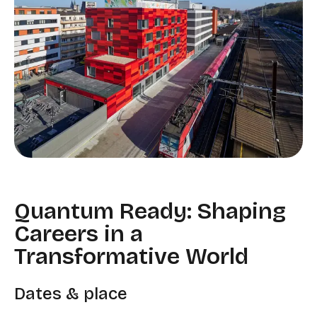
Quantum Ready: Shaping
Careers in a
Transformative World​​​​‌ ‍ ​‍​‍‌‍ ‌ ​‍‌‍‍‌‌‍‌ ‌‍‍‌‌‍ ‍​‍​‍​ ‍‍​‍​‍‌ ​ ‌‍​‌‌‍ ‍‌‍‍‌‌ ‌​‌ ‍‌​‍ ‍‌‍‍‌‌‍ ​‍​‍​‍ ​​‍​‍‌‍‍​‌ ​‍‌‍‌‌‌‍‌‍​‍​‍​ ‍‍​‍​‍​‍ ‌ ​ ‌ ‌​‌ ‌‌‌‍‌​‌‍‍‌‌‍ ​‍ ‌‍‍‌‌‍ ‍‌ ‌​‌‍‌‌‌‍ ‍‌ ‌​​‍ ‌‍‌‌‌‍‌​‌‍‍‌‌ ‌​​‍ ‌‍ ‌‌‍ ‌‍‌​‌‍‌‌​ ‌‌ ​​‌ ​‍‌‍‌‌‌ ​ ‌‍‌‌‌‍ ‍‌ ‌​‌‍​‌‌ ‌​‌‍‍‌‌‍ ‌‍ ‍​ ‍ ‌‍‍‌‌‍‌​​ ‌‌‍‌‍​ ​‍​ ​‌‌‍​‍​ ​ ​ ‌‍​ ‌‍​ ​‌​‍ ‌​ ​‌‌‍‌‌​ ‍​​ ‌ ​‍ ‌​ ‌​‌‍‌‌​ ‌​‌‍‌​​‍ ‌​ ‍‌​ ‍‌​ ‌​‌‍‌‍​‍ ‌‌‍​‍‌‍‌​​ ‍‌​ ​‌​ ​‍​ ​‍​ ‌​​ ​‌​ ‌ ‌‍​ ‌‍‌​​ ​‌​ ‍ ‌ ‌​‌ ‍‌‌ ​​‌‍‌‌​ ‌‌ ​​‌ ​‍‌‍ ‌‍‍‍‌‍‌‌‌‍​ ‌ ‌​​ ‍ ‌ ​​‌‍​‌‌ ‌​‌‍‍​​ ‌‌‍​ ‌ ‌‌‌ ​ ‌ ‌​‌‍ ‌‍ ‌‌‌​ ‌‍‌‌‌‍​ ‌ ‌​‌‍‍‌‌‍ ‌‍ ‍‌ ​ ​‍‌‌​ ‌‌‌​​‍‌‌ ‌‍‍ ‌‍‌‌‌ ‍‌​‍‌‌​ ​ ‌​‌​​‍‌‌​ ​ ‌​‌​​‍‌‌​ ​‍​ ​‍‌‍‌​​ ​‌​ ‌‌​ ​​​ ‌ ‌‍‌​​ ​ ​ ​ ‌‍‌​‌‍‌​​ ​‌‌‍​‍​‍‌‌​ ​‍​ ​‍​‍‌‌​ ‌‌‌​‌​​‍ ‍‌ ‌​‌‍‍‌‌ ‌​‌‍ ​‌‍‌‌​ ‌‍​‍‌‍​‌‌ ​ ‌‍‌‌‌‌‌‌‌ ​‍‌‍ ​​ ‌​‍‌‌​ ​‍‌​‌‍‌ ​ ‌ ‌​‌ ‌‌‌‍‌​‌‍‍‌‌‍ ​‍‌‍‌‍‍‌‌‍‌​​ ‌‌‍‌‍​ ​‍​ ​‌‌‍​‍​ ​ ​ ‌‍​ ‌‍​ ​‌​‍ ‌​ ​‌‌‍‌‌​ ‍​​ ‌ ​‍ ‌​ ‌​‌‍‌‌​ ‌​‌‍‌​​‍ ‌​ ‍‌​ ‍‌​ ‌​‌‍‌‍​‍ ‌‌‍​‍‌‍‌​​ ‍‌​ ​‌​ ​‍​ ​‍​ ‌​​ ​‌​ ‌ ‌‍​ ‌‍‌​​ ​‌​‍‌‍‌ ‌​‌ ‍‌‌ ​​‌‍‌‌​ ‌‌ ​​‌ ​‍‌‍ ‌‍‍‍‌‍‌‌‌‍​ ‌ ‌​​‍‌‍‌ ​​‌‍​‌‌ ‌​‌‍‍​​ ‌‌‍​ ‌ ‌‌‌ ​ ‌ ‌​‌‍ ‌‍ ‌‌‌​ ‌‍‌‌‌‍​ ‌ ‌​‌‍‍‌‌‍ ‌‍ ‍‌ ​ ​‍‌‌​ ‌‌‌​​‍‌‌ ‌‍‍ ‌‍‌‌‌ ‍‌​‍‌‌​ ​ ‌​‌​​‍‌‌​ ​ ‌​‌​​‍‌‌​ ​‍​ ​‍‌‍‌​​ ​‌​ ‌‌​ ​​​ ‌ ‌‍‌​​ ​ ​ ​ ‌‍‌​‌‍‌​​ ​‌‌‍​‍​‍‌‌​ ​‍​ ​‍​‍‌‌​ ‌‌‌​‌​​‍ ‍‌ ‌​‌‍‍‌‌ ‌​‌‍ ​‌‍‌‌​‍‌‍‌ ​​‌‍‌‌‌ ​‍‌ ​ ‌ ​​‌‍‌‌‌‍​ ‌ ‌​‌‍‍‌‌ ‌‍‌‍‌‌​ ‌‌ ​​‌ ‌‌‌‍​‍‌‍ ​‌‍‍‌‌ ​ ‌‍‍​‌‍‌‌‌‍‌​​‍​‍‌ ‌
Dates & place​​​​‌ ‍ ​‍​‍‌‍ ‌ ​‍‌‍‍‌‌‍‌ ‌‍‍‌‌‍ ‍​‍​‍​ ‍‍​‍​‍‌ ​ ‌‍​‌‌‍ ‍‌‍‍‌‌ ‌​‌ ‍‌​‍ ‍‌‍‍‌‌‍ ​‍​‍​‍ ​​‍​‍‌‍‍​‌ ​‍‌‍‌‌‌‍‌‍​‍​‍​ ‍‍​‍​‍​‍ ‌ ​ ‌ ‌​‌ ‌‌‌‍‌​‌‍‍‌‌‍ ​‍ ‌‍‍‌‌‍ ‍‌ ‌​‌‍‌‌‌‍ ‍‌ ‌​​‍ ‌‍‌‌‌‍‌​‌‍‍‌‌ ‌​​‍ ‌‍ ‌‌‍ ‌‍‌​‌‍‌‌​ ‌‌ ​​‌ ​‍‌‍‌‌‌ ​ ‌‍‌‌‌‍ ‍‌ ‌​‌‍​‌‌ ‌​‌‍‍‌‌‍ ‌‍ ‍​ ‍ ‌‍‍‌‌‍‌​​ ‌‌‍‌‍​ ​‍​ ​‌‌‍​‍​ ​ ​ ‌‍​ ‌‍​ ​‌​‍ ‌​ ​‌‌‍‌‌​ ‍​​ ‌ ​‍ ‌​ ‌​‌‍‌‌​ ‌​‌‍‌​​‍ ‌​ ‍‌​ ‍‌​ ‌​‌‍‌‍​‍ ‌‌‍​‍‌‍‌​​ ‍‌​ ​‌​ ​‍​ ​‍​ ‌​​ ​‌​ ‌ ‌‍​ ‌‍‌​​ ​‌​ ‍ ‌ ‌​‌ ‍‌‌ ​​‌‍‌‌​ ‌‌ ​​‌ ​‍‌‍ ‌‍‍‍‌‍‌‌‌‍​ ‌ ‌​​ ‍ ‌ ​​‌‍​‌‌ ‌​‌‍‍​​ ‌‌‍​ ‌ ‌‌‌ ​ ‌ ‌​‌‍ ‌‍ ‌‌‌​ ‌‍‌‌‌‍​ ‌ ‌​‌‍‍‌‌‍ ‌‍ ‍‌ ​ ​‍‌‌​ ‌‌‌​​‍‌‌ ‌‍‍ ‌‍‌‌‌ ‍‌​‍‌‌​ ​ ‌​‌​​‍‌‌​ ​ ‌​‌​​‍‌‌​ ​‍​ ​‍‌‍‌​​ ​‌​ ‌‌​ ​​​ ‌ ‌‍‌​​ ​ ​ ​ ‌‍‌​‌‍‌​​ ​‌‌‍​‍​‍‌‌​ ​‍​ ​‍​‍‌‌​ ‌‌‌​‌​​‍ ‍‌‍​ ‌‍ ‌‍ ‍‌ ‌​‌‍‌‌‌‍ ‍‌ ‌​​‍‌‌​ ‌‌‌​​‍‌‌ ‌‍‍ ‌‍‌‌‌ ‍‌​‍‌‌​ ​ ‌​‌​​‍‌‌​ ​ ‌​‌​​‍‌‌​ ​‍​ ​‍​ ‍‌​ ​‍​ ​‍‌‍‌​​ ​ ‌‍​‍​ ‌‍​ ‌ ​ ‌​‌‍​‌‌‍​‍​ ​​​‍‌‌​ ​‍​ ​‍​‍‌‌​ ‌‌‌​‌​​‍ ‍‌‍​ ‌‍‍​‌‍‍‌‌‍ ​‌‍‌​‌ ​‍‌‍‌‌‌‍ ‍​‍‌‌​ ‌‌‌​​‍‌‌ ‌‍‍ ‌‍‌‌‌ ‍‌​‍‌‌​ ​ ‌​‌​​‍‌‌​ ​ ‌​‌​​‍‌‌​ ​‍​ ​‍​ ​​​ ​ ​ ​ ​ ‍‌​ ​​​ ‌ ​ ‌ ​ ‌ ​ ​‌​ ‌​​ ​​‌‍‌‌​‍‌‌​ ​‍​ ​‍​‍‌‌​ ‌‌‌​‌​​‍ ‍‌ ‌​‌‍‌‌‌ ‍​‌ ‌​​ ‌‍​‍‌‍​‌‌ ​ ‌‍‌‌‌‌‌‌‌ ​‍‌‍ ​​ ‌​‍‌‌​ ​‍‌​‌‍‌ ​ ‌ ‌​‌ ‌‌‌‍‌​‌‍‍‌‌‍ ​‍‌‍‌‍‍‌‌‍‌​​ ‌‌‍‌‍​ ​‍​ ​‌‌‍​‍​ ​ ​ ‌‍​ ‌‍​ ​‌​‍ ‌​ ​‌‌‍‌‌​ ‍​​ ‌ ​‍ ‌​ ‌​‌‍‌‌​ ‌​‌‍‌​​‍ ‌​ ‍‌​ ‍‌​ ‌​‌‍‌‍​‍ ‌‌‍​‍‌‍‌​​ ‍‌​ ​‌​ ​‍​ ​‍​ ‌​​ ​‌​ ‌ ‌‍​ ‌‍‌​​ ​‌​‍‌‍‌ ‌​‌ ‍‌‌ ​​‌‍‌‌​ ‌‌ ​​‌ ​‍‌‍ ‌‍‍‍‌‍‌‌‌‍​ ‌ ‌​​‍‌‍‌ ​​‌‍​‌‌ ‌​‌‍‍​​ ‌‌‍​ ‌ ‌‌‌ ​ ‌ ‌​‌‍ ‌‍ ‌‌‌​ ‌‍‌‌‌‍​ ‌ ‌​‌‍‍‌‌‍ ‌‍ ‍‌ ​ ​‍‌‌​ ‌‌‌​​‍‌‌ ‌‍‍ ‌‍‌‌‌ ‍‌​‍‌‌​ ​ ‌​‌​​‍‌‌​ ​ ‌​‌​​‍‌‌​ ​‍​ ​‍‌‍‌​​ ​‌​ ‌‌​ ​​​ ‌ ‌‍‌​​ ​ ​ ​ ‌‍‌​‌‍‌​​ ​‌‌‍​‍​‍‌‌​ ​‍​ ​‍​‍‌‌​ ‌‌‌​‌​​‍ ‍‌‍​ ‌‍ ‌‍ ‍‌ ‌​‌‍‌‌‌‍ ‍‌ ‌​​‍‌‌​ ‌‌‌​​‍‌‌ ‌‍‍ ‌‍‌‌‌ ‍‌​‍‌‌​ ​ ‌​‌​​‍‌‌​ ​ ‌​‌​​‍‌‌​ ​‍​ ​‍​ ‍‌​ ​‍​ ​‍‌‍‌​​ ​ ‌‍​‍​ ‌‍​ ‌ ​ ‌​‌‍​‌‌‍​‍​ ​​​‍‌‌​ ​‍​ ​‍​‍‌‌​ ‌‌‌​‌​​‍ ‍‌‍​ ‌‍‍​‌‍‍‌‌‍ ​‌‍‌​‌ ​‍‌‍‌‌‌‍ ‍​‍‌‌​ ‌‌‌​​‍‌‌ ‌‍‍ ‌‍‌‌‌ ‍‌​‍‌‌​ ​ ‌​‌​​‍‌‌​ ​ ‌​‌​​‍‌‌​ ​‍​ ​‍​ ​​​ ​ ​ ​ ​ ‍‌​ ​​​ ‌ ​ ‌ ​ ‌ ​ ​‌​ ‌​​ ​​‌‍‌‌​‍‌‌​ ​‍​ ​‍​‍‌‌​ ‌‌‌​‌​​‍ ‍‌ ‌​‌‍‌‌‌ ‍​‌ ‌​​‍‌‍‌ ​​‌‍‌‌‌ ​‍‌ ​ ‌ ​​‌‍‌‌‌‍​ ‌ ‌​‌‍‍‌‌ ‌‍‌‍‌‌​ ‌‌ ​​‌ ‌‌‌‍​‍‌‍ ​‌‍‍‌‌ ​ ‌‍‍​‌‍‌‌‌‍‌​​‍​‍‌ ‌